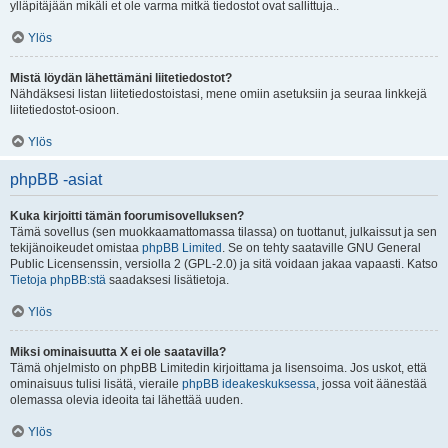
ylläpitäjään mikäli et ole varma mitkä tiedostot ovat sallittuja..
Ylös
Mistä löydän lähettämäni liitetiedostot?
Nähdäksesi listan liitetiedostoistasi, mene omiin asetuksiin ja seuraa linkkejä
liitetiedostot-osioon.
Ylös
phpBB -asiat
Kuka kirjoitti tämän foorumisovelluksen?
Tämä sovellus (sen muokkaamattomassa tilassa) on tuottanut, julkaissut ja sen
tekijänoikeudet omistaa
phpBB Limited
. Se on tehty saataville GNU General
Public Licensenssin, versiolla 2 (GPL-2.0) ja sitä voidaan jakaa vapaasti. Katso
Tietoja phpBB:stä
saadaksesi lisätietoja.
Ylös
Miksi ominaisuutta X ei ole saatavilla?
Tämä ohjelmisto on phpBB Limitedin kirjoittama ja lisensoima. Jos uskot, että
ominaisuus tulisi lisätä, vieraile
phpBB ideakeskuksessa
, jossa voit äänestää
olemassa olevia ideoita tai lähettää uuden.
Ylös