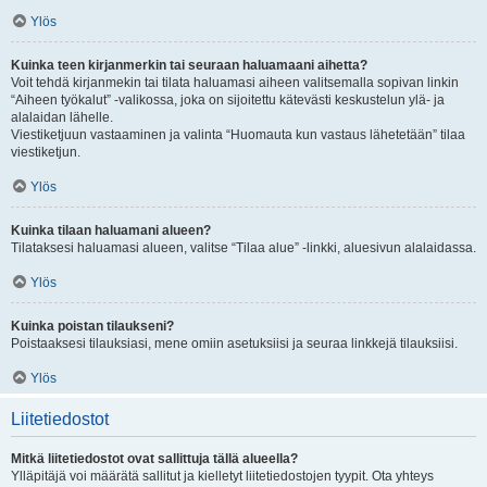
Ylös
Kuinka teen kirjanmerkin tai seuraan haluamaani aihetta?
Voit tehdä kirjanmekin tai tilata haluamasi aiheen valitsemalla sopivan linkin
“Aiheen työkalut” -valikossa, joka on sijoitettu kätevästi keskustelun ylä- ja
alalaidan lähelle.
Viestiketjuun vastaaminen ja valinta “Huomauta kun vastaus lähetetään” tilaa
viestiketjun.
Ylös
Kuinka tilaan haluamani alueen?
Tilataksesi haluamasi alueen, valitse “Tilaa alue” -linkki, aluesivun alalaidassa.
Ylös
Kuinka poistan tilaukseni?
Poistaaksesi tilauksiasi, mene omiin asetuksiisi ja seuraa linkkejä tilauksiisi.
Ylös
Liitetiedostot
Mitkä liitetiedostot ovat sallittuja tällä alueella?
Ylläpitäjä voi määrätä sallitut ja kielletyt liitetiedostojen tyypit. Ota yhteys