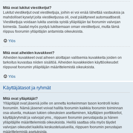
Mitä ovat lukitut viestiketjut?
Lukitut viestiketjut ovat viestiketjuja, joihin ei voi enää lähettää vastauksia ja
mahdolliset kyselyt joita viestiketjussa oli, ovat päättyneet automaattisesti.
Viestiketjuja voidaan lukita useista syistä ylläpitäjän tai foorumin valvojan
toimesta. Saatat myös pystyä lukitsemaan oman viestiketjusi, mutta tämä
riippuu foorumin ylläpitäjän antamista oikeuksista.
Ylös
Mitä ovat aiheiden kuvakkeet?
Aiheiden kuvakkeet ovat aiheen aloittajan valitsemia kuvakkeita joiden on
tarkoitus kuvastaa niiden sisältöä. Aiheiden kuvakkeiden käyttöoikeudet
riippuvat foorumin ylläpitäjän määrittelemistä oikeuksista.
Ylös
Käyttäjätasot ja ryhmät
Mitä ovat ylläpitäjät?
Ylläpitäjät ovat jäseniä joille on annettu korkeimman tason kontrolli koko
foorumiin. Nämä jäsenet voivat hallita foorumin kaikkia foorumin toiminnan
osa-alueita, mukaan lukien oikeuksien asettaminen, käyttäjien porttikiellot,
käyttäjäryhmät ja valvojat yms., riippuen foorumin perustajasta ja hänen
ylläpitäjille määrittelemistä oikeuksista. Heillä saattaa olla myös täydet
valvojan oikeudet kaikilla keskustelualueilla, riippuen foorumin perustajan
määrittelemistä asetuksista.