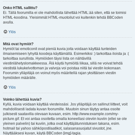
Onko HTML sallittu?
Ei. Tällä foorumilla ei ole mahdollista lähettää HTML:ää siten, että se toimisi
HTML-koodina. Yleisimmät HTML-muotoilut voi kuitenkin tehdä BBCoden
avulla.
Ylös
Mitä ovat hymiöt?
Hymiöt tai emoticonit ovat pieniä kuvia joita voidaan käyttää tunteiden
ilmaisemiseen lyhyitä koodeja käyttämällä. Esimerkiksi :) tarkoittaa iloista ja :(
tarkoittaa surullista. Hymiöiden täysi lista on nähtävillä
viestinlähetyslomakkeessa. Älä käytä hymiöitä liikaa, sillä ne voivat tehdä
viestistä lukukelvottoman ja valvoja voi poistaa niitä tai viestin kokonaan.
Foorumin ylläpitäjä on voinut myös määritellä rajan yksittäisen viestin
hymiöiden määrälle.
Ylös
Voinko lähettää kuvia?
Kyllä, kuvia voidaan käyttää viesteissäsi. Jos ylläpitäjä on sallinut liitteet, voit
mahdollisesti ladata kuvan foorumille. Muutoin sinun täytyy antaa osoite
julkisesti saatavilla olevaan kuvaan, esim. http://www.example.com/my-
picture.gif. Et voi antaa osoitetta omalla koneellasi oleviin kuviin (ellei se ole
yleinen palvelin) tai kuviin, jotka ovat käyttäjätunnistuksen takana, esim.
hotmail tai yahoo sähköpostilaatikot, salasanasuojatut sivustot, jne.
Näyttääksesi kuvan, käytä BBCoden [img]-tagia.