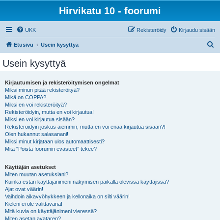
Hirvikatu 10 - foorumi
UKK
Rekisteröidy
Kirjaudu sisään
E
Etusivu
Usein kysyttyä
t
Usein kysyttyä
s
i
Kirjautumisen ja rekisteröitymisen ongelmat
Miksi minun pitää rekisteröityä?
Mikä on COPPA?
Miksi en voi rekisteröityä?
Rekisteröidyin, mutta en voi kirjautua!
Miksi en voi kirjautua sisään?
Rekisteröidyin joskus aiemmin, mutta en voi enää kirjautua sisään?!
Olen hukannut salasanani!
Miksi minut kirjataan ulos automaattisesti?
Mitä “Poista foorumin evästeet” tekee?
Käyttäjän asetukset
Miten muutan asetuksiani?
Kuinka estän käyttäjänimeni näkymisen paikalla olevissa käyttäjissä?
Ajat ovat väärin!
Vaihdoin aikavyöhykkeen ja kellonaika on silti väärin!
Kieleni ei ole valittavana!
Mitä kuvia on käyttäjänimeni vieressä?
Miten asetan avataren?