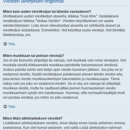
Viestien lähetyksen ongelmat
Miten luon uuden viestiketjun tai lähetän vastauksen?
Aloittaaksesi uuden viestiketjun alueella, klikkaa "Uusi Aihe". Vastataksesi
viestiketjuun klikkaa "Vastaa Viestiin". Viestien kirjoittaminen voi vaatia
rekisteröitymisen. Lista sinun oikeuksistasi alueella on nähtävillä alueen ja
viestiketjun alalaidassa. Esimerkiksi: Voit kirjoittaa uusia viestejä, Voit lähettää
liitetiedostoja, jne.
Ylös
Miten muokkaan tai poistan viestejä?
Jos et ole foorumin ylläpitäjä tai valvoja, voit muokata vain omia viestejäsi. Voit
muokata viestiä klikkaamalla muokkaa-painiketta haluamassasi viestissä.
Joskus painike toimii vain tietyn ajan viestin luomisen jälkeen. Jos joku on jo
vastannut viestiin, löydät viestiketjuun palatessasi pienen tekstin viestisi alla,
joka kertoo viestin muokkauskertojen lukumäärän ja muokkausajan. Tämä
näkyy vain jos joku on vastannut viestiin. Se ei näy, jos valvoja tai ylläpitäjä
muokkaa viestiä, mutta he saattavat jättää pienen huomautuksen viestin
muokkaamisen syistä niin halutessaan. Huomaa, että normaalit käyttäjät eivät
voi poistaa viestejä, jos niihin on joku vastannut.
Ylös
Miten liitän allekirjoituksen viestiini?
Lisätäksesi allekirjoituksen viestiisi, sinun täytyy ensin luoda sellainen omissa
asetuksissa. Kun olet luonut sellaisen, voit valita
Lisää allekirjoitus
-valinnan