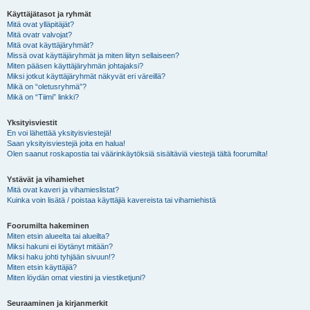
Käyttäjätasot ja ryhmät
Mitä ovat ylläpitäjät?
Mitä ovatr valvojat?
Mitä ovat käyttäjäryhmät?
Missä ovat käyttäjäryhmät ja miten liityn sellaiseen?
Miten pääsen käyttäjäryhmän johtajaksi?
Miksi jotkut käyttäjäryhmät näkyvät eri väreillä?
Mikä on “oletusryhmä”?
Mikä on “Tiimi” linkki?
Yksityisviestit
En voi lähettää yksityisviestejä!
Saan yksityisviestejä joita en halua!
Olen saanut roskapostia tai väärinkäytöksiä sisältäviä viestejä tältä foorumilta!
Ystävät ja vihamiehet
Mitä ovat kaveri ja vihamieslistat?
Kuinka voin lisätä / poistaa käyttäjiä kavereista tai vihamiehistä
Foorumilta hakeminen
Miten etsin alueelta tai alueilta?
Miksi hakuni ei löytänyt mitään?
Miksi haku johti tyhjään sivuun!?
Miten etsin käyttäjiä?
Miten löydän omat viestini ja viestiketjuni?
Seuraaminen ja kirjanmerkit