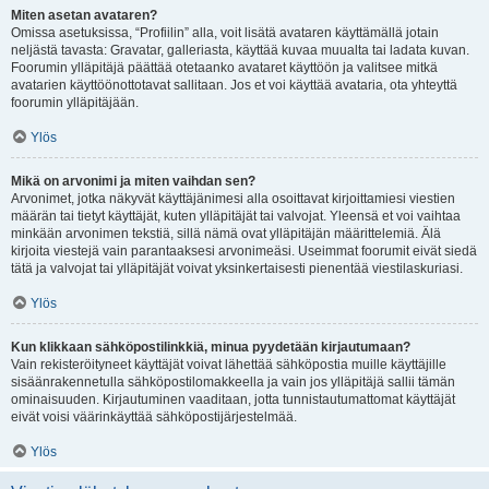
Miten asetan avataren?
Omissa asetuksissa, “Profiilin” alla, voit lisätä avataren käyttämällä jotain
neljästä tavasta: Gravatar, galleriasta, käyttää kuvaa muualta tai ladata kuvan.
Foorumin ylläpitäjä päättää otetaanko avataret käyttöön ja valitsee mitkä
avatarien käyttöönottotavat sallitaan. Jos et voi käyttää avataria, ota yhteyttä
foorumin ylläpitäjään.
Ylös
Mikä on arvonimi ja miten vaihdan sen?
Arvonimet, jotka näkyvät käyttäjänimesi alla osoittavat kirjoittamiesi viestien
määrän tai tietyt käyttäjät, kuten ylläpitäjät tai valvojat. Yleensä et voi vaihtaa
minkään arvonimen tekstiä, sillä nämä ovat ylläpitäjän määrittelemiä. Älä
kirjoita viestejä vain parantaaksesi arvonimeäsi. Useimmat foorumit eivät siedä
tätä ja valvojat tai ylläpitäjät voivat yksinkertaisesti pienentää viestilaskuriasi.
Ylös
Kun klikkaan sähköpostilinkkiä, minua pyydetään kirjautumaan?
Vain rekisteröityneet käyttäjät voivat lähettää sähköpostia muille käyttäjille
sisäänrakennetulla sähköpostilomakkeella ja vain jos ylläpitäjä sallii tämän
ominaisuuden. Kirjautuminen vaaditaan, jotta tunnistautumattomat käyttäjät
eivät voisi väärinkäyttää sähköpostijärjestelmää.
Ylös