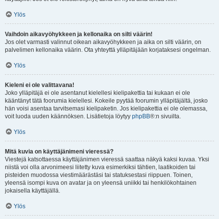
Ylös
Vaihdoin aikavyöhykkeen ja kellonaika on silti väärin!
Jos olet varmasti valinnut oikean aikavyöhykkeen ja aika on silti väärin, on
palvelimen kellonaika väärin. Ota yhteyttä ylläpitäjään korjataksesi ongelman.
Ylös
Kieleni ei ole valittavana!
Joko ylläpitäjä ei ole asentanut kielellesi kielipakettia tai kukaan ei ole
kääntänyt tätä foorumia kielellesi. Kokeile pyytää foorumin ylläpitäjältä, josko
hän voisi asentaa tarvitsemasi kielipaketin. Jos kielipakettia ei ole olemassa,
voit luoda uuden käännöksen. Lisätietoja löytyy
phpBB
®:n sivuilta.
Ylös
Mitä kuvia on käyttäjänimeni vieressä?
Viestejä katsottaessa käyttäjänimen vieressä saattaa näkyä kaksi kuvaa. Yksi
niistä voi olla arvonimeesi liitetty kuva esimerkiksi tähtien, laatikoiden tai
pisteiden muodossa viestimäärästäsi tai statuksestasi riippuen. Toinen,
yleensä isompi kuva on avatar ja on yleensä uniikki tai henkilökohtainen
jokaisella käyttäjällä.
Ylös