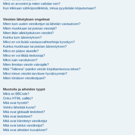
Mikä on arvonimi ja miten vaihdan sen?
Kun klikkaan sähköpostilinkkiä, minua pyydetään kirjautumaan?
Viestien lähetyksen ongelmat
Miten luon uuden viestiketjun tai lähetän vastauksen?
Miten muokkaan tai poistan viestejä?
Miten liitän allekirjoituksen viestiini?
Kuinka luon äänestyksen?
Miksi en voi lisätä vastausvaihtoehtoja kyselyyn?
Kuinka muokkaan tai poistan äänestyksen?
Miksi en pääse alueelle?
Miksi en voi liittää tiedostoja?
Miksi sain varoituksen?
Miten ilmoitan viestin valvojalle?
Mitä “Tallenna”-painike viestin kirjoittamisessa tekee?
Miksi minun viestini tarvitsee hyväksynnän?
Miten tönäisen viestiketjuani?
Muotoilu ja aiheiden tyypit
Mikä on BBCode?
Onko HTML sallittu?
Mitä ovat hymiöt?
Voinko lähettää kuvia?
Mitä ovat globaalit tiedotteet?
Mitä ovat tiedotteet?
Mitä ovat kiinnitetyt viestiketjut
Mitä ovat lukitut viestiketjut?
Mitä ovat aiheiden kuvakkeet?