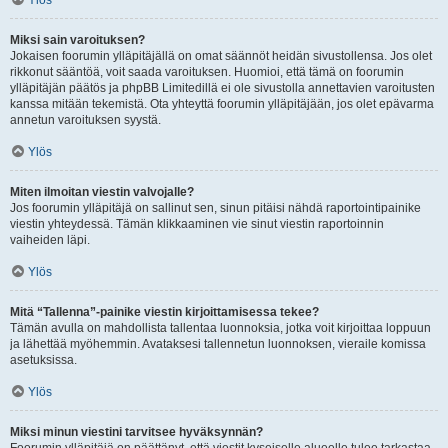
Ylös
Miksi sain varoituksen?
Jokaisen foorumin ylläpitäjällä on omat säännöt heidän sivustollensa. Jos olet
rikkonut sääntöä, voit saada varoituksen. Huomioi, että tämä on foorumin
ylläpitäjän päätös ja phpBB Limitedillä ei ole sivustolla annettavien varoitusten
kanssa mitään tekemistä. Ota yhteyttä foorumin ylläpitäjään, jos olet epävarma
annetun varoituksen syystä.
Ylös
Miten ilmoitan viestin valvojalle?
Jos foorumin ylläpitäjä on sallinut sen, sinun pitäisi nähdä raportointipainike
viestin yhteydessä. Tämän klikkaaminen vie sinut viestin raportoinnin
vaiheiden läpi.
Ylös
Mitä “Tallenna”-painike viestin kirjoittamisessa tekee?
Tämän avulla on mahdollista tallentaa luonnoksia, jotka voit kirjoittaa loppuun
ja lähettää myöhemmin. Avataksesi tallennetun luonnoksen, vieraile komissa
asetuksissa.
Ylös
Miksi minun viestini tarvitsee hyväksynnän?