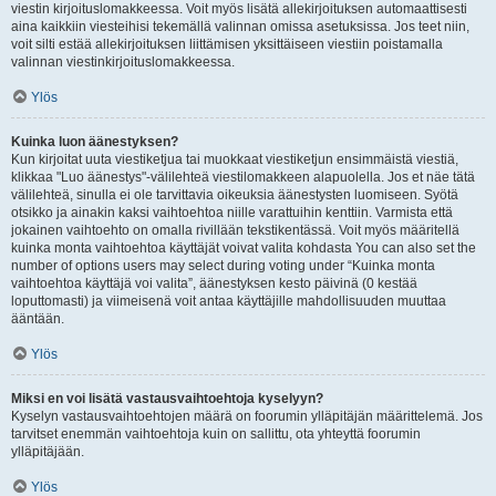
viestin kirjoituslomakkeessa. Voit myös lisätä allekirjoituksen automaattisesti
aina kaikkiin viesteihisi tekemällä valinnan omissa asetuksissa. Jos teet niin,
voit silti estää allekirjoituksen liittämisen yksittäiseen viestiin poistamalla
valinnan viestinkirjoituslomakkeessa.
Ylös
Kuinka luon äänestyksen?
Kun kirjoitat uuta viestiketjua tai muokkaat viestiketjun ensimmäistä viestiä,
klikkaa "Luo äänestys"-välilehteä viestilomakkeen alapuolella. Jos et näe tätä
välilehteä, sinulla ei ole tarvittavia oikeuksia äänestysten luomiseen. Syötä
otsikko ja ainakin kaksi vaihtoehtoa niille varattuihin kenttiin. Varmista että
jokainen vaihtoehto on omalla rivillään tekstikentässä. Voit myös määritellä
kuinka monta vaihtoehtoa käyttäjät voivat valita kohdasta You can also set the
number of options users may select during voting under “Kuinka monta
vaihtoehtoa käyttäjä voi valita”, äänestyksen kesto päivinä (0 kestää
loputtomasti) ja viimeisenä voit antaa käyttäjille mahdollisuuden muuttaa
ääntään.
Ylös
Miksi en voi lisätä vastausvaihtoehtoja kyselyyn?
Kyselyn vastausvaihtoehtojen määrä on foorumin ylläpitäjän määrittelemä. Jos
tarvitset enemmän vaihtoehtoja kuin on sallittu, ota yhteyttä foorumin
ylläpitäjään.
Ylös