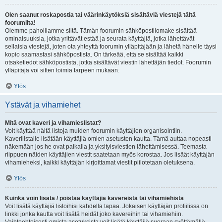
Olen saanut roskapostia tai väärinkäytöksiä sisältäviä viestejä tältä
foorumilta!
Olemme pahoillamme siitä. Tämän foorumin sähköpostilomake sisältää
ominaisuuksia, jotka yrittävät estää ja seurata käyttäjiä, jotka lähettävät
sellaisia viestejä, joten ota yhteyttä foorumin ylläpitäjään ja lähetä hänelle täysi
kopio saamastasi sähköpostista. On tärkeää, että se sisältää kaikki
otsaketiedot sähköpostista, jotka sisältävät viestin lähettäjän tiedot. Foorumin
ylläpitäjä voi sitten toimia tarpeen mukaan.
Ylös
Ystävät ja vihamiehet
Mitä ovat kaveri ja vihamieslistat?
Voit käyttää näitä listoja muiden foorumin käyttäjien organisointiin.
Kaverilistalle lisätään käyttäjiä omien asetusten kautta. Tämä auttaa nopeasti
näkemään jos he ovat paikalla ja yksityisviestien lähettämisessä. Teemasta
riippuen näiden käyttäjien viestit saatetaan myös korostaa. Jos lisäät käyttäjän
vihamieheksi, kaikki käyttäjän kirjoittamat viestit piilotetaan oletuksena.
Ylös
Kuinka voin lisätä / poistaa käyttäjiä kavereista tai vihamiehistä
Voit lisätä käyttäjiä listoihisi kahdella tapaa. Jokaisen käyttäjän profiilissa on
linkki jonka kautta voit lisätä heidät joko kavereihin tai vihamiehiin.