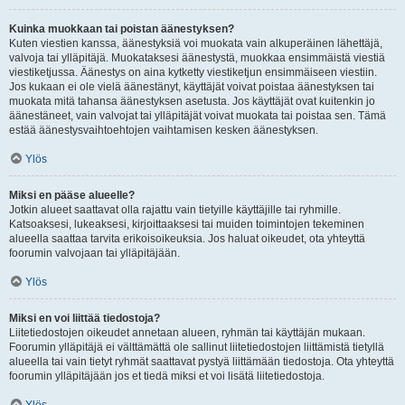
Kuinka muokkaan tai poistan äänestyksen?
Kuten viestien kanssa, äänestyksiä voi muokata vain alkuperäinen lähettäjä,
valvoja tai ylläpitäjä. Muokataksesi äänestystä, muokkaa ensimmäistä viestiä
viestiketjussa. Äänestys on aina kytketty viestiketjun ensimmäiseen viestiin.
Jos kukaan ei ole vielä äänestänyt, käyttäjät voivat poistaa äänestyksen tai
muokata mitä tahansa äänestyksen asetusta. Jos käyttäjät ovat kuitenkin jo
äänestäneet, vain valvojat tai ylläpitäjät voivat muokata tai poistaa sen. Tämä
estää äänestysvaihtoehtojen vaihtamisen kesken äänestyksen.
Ylös
Miksi en pääse alueelle?
Jotkin alueet saattavat olla rajattu vain tietyille käyttäjille tai ryhmille.
Katsoaksesi, lukeaksesi, kirjoittaaksesi tai muiden toimintojen tekeminen
alueella saattaa tarvita erikoisoikeuksia. Jos haluat oikeudet, ota yhteyttä
foorumin valvojaan tai ylläpitäjään.
Ylös
Miksi en voi liittää tiedostoja?
Liitetiedostojen oikeudet annetaan alueen, ryhmän tai käyttäjän mukaan.
Foorumin ylläpitäjä ei välttämättä ole sallinut liitetiedostojen liittämistä tietyllä
alueella tai vain tietyt ryhmät saattavat pystyä liittämään tiedostoja. Ota yhteyttä
foorumin ylläpitäjään jos et tiedä miksi et voi lisätä liitetiedostoja.