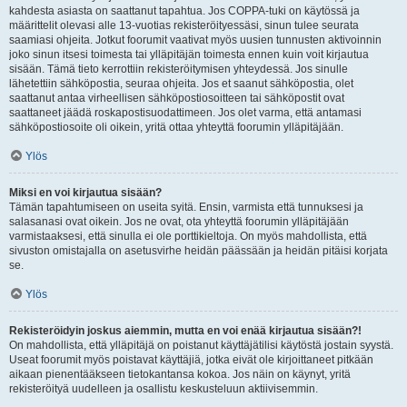
kahdesta asiasta on saattanut tapahtua. Jos COPPA-tuki on käytössä ja
määrittelit olevasi alle 13-vuotias rekisteröityessäsi, sinun tulee seurata
saamiasi ohjeita. Jotkut foorumit vaativat myös uusien tunnusten aktivoinnin
joko sinun itsesi toimesta tai ylläpitäjän toimesta ennen kuin voit kirjautua
sisään. Tämä tieto kerrottiin rekisteröitymisen yhteydessä. Jos sinulle
lähetettiin sähköpostia, seuraa ohjeita. Jos et saanut sähköpostia, olet
saattanut antaa virheellisen sähköpostiosoitteen tai sähköpostit ovat
saattaneet jäädä roskapostisuodattimeen. Jos olet varma, että antamasi
sähköpostiosoite oli oikein, yritä ottaa yhteyttä foorumin ylläpitäjään.
Ylös
Miksi en voi kirjautua sisään?
Tämän tapahtumiseen on useita syitä. Ensin, varmista että tunnuksesi ja
salasanasi ovat oikein. Jos ne ovat, ota yhteyttä foorumin ylläpitäjään
varmistaaksesi, että sinulla ei ole porttikieltoja. On myös mahdollista, että
sivuston omistajalla on asetusvirhe heidän päässään ja heidän pitäisi korjata
se.
Ylös
Rekisteröidyin joskus aiemmin, mutta en voi enää kirjautua sisään?!
On mahdollista, että ylläpitäjä on poistanut käyttäjätilisi käytöstä jostain syystä.
Useat foorumit myös poistavat käyttäjiä, jotka eivät ole kirjoittaneet pitkään
aikaan pienentääkseen tietokantansa kokoa. Jos näin on käynyt, yritä
rekisteröityä uudelleen ja osallistu keskusteluun aktiivisemmin.