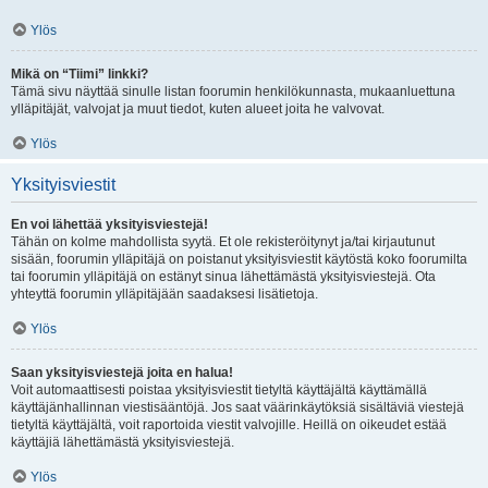
Ylös
Mikä on “Tiimi” linkki?
Tämä sivu näyttää sinulle listan foorumin henkilökunnasta, mukaanluettuna
ylläpitäjät, valvojat ja muut tiedot, kuten alueet joita he valvovat.
Ylös
Yksityisviestit
En voi lähettää yksityisviestejä!
Tähän on kolme mahdollista syytä. Et ole rekisteröitynyt ja/tai kirjautunut
sisään, foorumin ylläpitäjä on poistanut yksityisviestit käytöstä koko foorumilta
tai foorumin ylläpitäjä on estänyt sinua lähettämästä yksityisviestejä. Ota
yhteyttä foorumin ylläpitäjään saadaksesi lisätietoja.
Ylös
Saan yksityisviestejä joita en halua!
Voit automaattisesti poistaa yksityisviestit tietyltä käyttäjältä käyttämällä
käyttäjänhallinnan viestisääntöjä. Jos saat väärinkäytöksiä sisältäviä viestejä
tietyltä käyttäjältä, voit raportoida viestit valvojille. Heillä on oikeudet estää
käyttäjiä lähettämästä yksityisviestejä.
Ylös