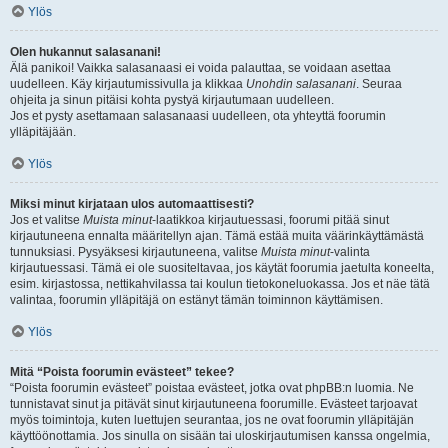
Ylös
Olen hukannut salasanani!
Älä panikoi! Vaikka salasanaasi ei voida palauttaa, se voidaan asettaa
uudelleen. Käy kirjautumissivulla ja klikkaa
Unohdin salasanani
. Seuraa
ohjeita ja sinun pitäisi kohta pystyä kirjautumaan uudelleen.
Jos et pysty asettamaan salasanaasi uudelleen, ota yhteyttä foorumin
ylläpitäjään.
Ylös
Miksi minut kirjataan ulos automaattisesti?
Jos et valitse
Muista minut
-laatikkoa kirjautuessasi, foorumi pitää sinut
kirjautuneena ennalta määritellyn ajan. Tämä estää muita väärinkäyttämästä
tunnuksiasi. Pysyäksesi kirjautuneena, valitse
Muista minut
-valinta
kirjautuessasi. Tämä ei ole suositeltavaa, jos käytät foorumia jaetulta koneelta,
esim. kirjastossa, nettikahvilassa tai koulun tietokoneluokassa. Jos et näe tätä
valintaa, foorumin ylläpitäjä on estänyt tämän toiminnon käyttämisen.
Ylös
Mitä “Poista foorumin evästeet” tekee?
“Poista foorumin evästeet” poistaa evästeet, jotka ovat phpBB:n luomia. Ne
tunnistavat sinut ja pitävät sinut kirjautuneena foorumille. Evästeet tarjoavat
myös toimintoja, kuten luettujen seurantaa, jos ne ovat foorumin ylläpitäjän
käyttöönottamia. Jos sinulla on sisään tai uloskirjautumisen kanssa ongelmia,