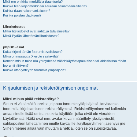
Mikä ero on kirjanmerkillä ja tilaamisella?
Kuinka teen kirjanmerkin tai seuraan haluamaani aihetta?
Kuinka tilaan haluamani alueen?
Kuinka poistan tilaukseni?
Liitetiedostot
Mitkä liitetiedostot ovat sallittuja tällä alueella?
Mistä löydän lähettämäni liitetiedostot?
phpBB -asiat
Kuka kirjoitti tämän foorumisovelluksen?
Miksi ominaisuutta X ei ole saatavilla?
Keneen minun tulee olla yhteydessä väärinkäytöstapauksissa tai lakiasioissa tähän
foorumiin liittyen?
Kuinka otan yhteyttä foorumin ylläpitäjään?
Kirjautumisen ja rekisteröitymisen ongelmat
Miksi minun pitää rekisteröityä?
Sinun ei välttämättä tarvitse, riippuu foorumin ylläpitäjästä, tarvitaanko
foorumilla kirjoittamiseen rekisteröitymistä. Rekisteröityminen voi kuitenkin
antaa sinulle lisää ominaisuuksia käyttöön, jotka eivät ole vieraiden
käytettävissä. Näitä ovat mm. avatar-kuvan määrittely, yksityisviestit,
sähköpostien lähettäminen muille käyttäjille, käyttäjäryhmien jäsenyys jne.
Siihen menee aikaa vain muutamia hetkiä, joten se on suositeltavaa.