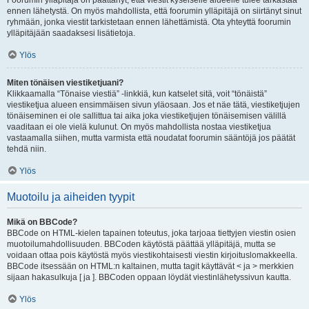
Foorumin ylläpitäjä on päättänyt, että viestit kyseiselle alueelle tulee tarkastaa
ennen lähetystä. On myös mahdollista, että foorumin ylläpitäjä on siirtänyt sinut
ryhmään, jonka viestit tarkistetaan ennen lähettämistä. Ota yhteyttä foorumin
ylläpitäjään saadaksesi lisätietoja.
Ylös
Miten tönäisen viestiketjuani?
Klikkaamalla “Tönaise viestiä” -linkkiä, kun katselet sitä, voit “tönäistä”
viestiketjua alueen ensimmäisen sivun yläosaan. Jos et näe tätä, viestiketjujen
tönäiseminen ei ole sallittua tai aika joka viestiketjujen tönäisemisen välillä
vaaditaan ei ole vielä kulunut. On myös mahdollista nostaa viestiketjua
vastaamalla siihen, mutta varmista että noudatat foorumin sääntöjä jos päätät
tehdä niin.
Ylös
Muotoilu ja aiheiden tyypit
Mikä on BBCode?
BBCode on HTML-kielen tapainen toteutus, joka tarjoaa tiettyjen viestin osien
muotoilumahdollisuuden. BBCoden käytöstä päättää ylläpitäjä, mutta se
voidaan ottaa pois käytöstä myös viestikohtaisesti viestin kirjoituslomakkeella.
BBCode itsessään on HTML:n kaltainen, mutta tagit käyttävät < ja > merkkien
sijaan hakasulkuja [ ja ]. BBCoden oppaan löydät viestinlähetyssivun kautta.
Ylös