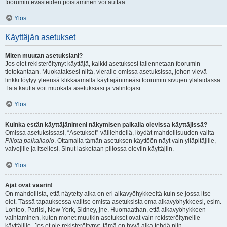
foorumin evästeiden poistaminen voi auttaa.
Ylös
Käyttäjän asetukset
Miten muutan asetuksiani?
Jos olet rekisteröitynyt käyttäjä, kaikki asetuksesi tallennetaan foorumin
tietokantaan. Muokataksesi niitä, vieraile omissa asetuksissa, johon vievä
linkki löytyy yleensä klikkaamalla käyttäjänimeäsi foorumin sivujen ylälaidassa.
Tätä kautta voit muokata asetuksiasi ja valintojasi.
Ylös
Kuinka estän käyttäjänimeni näkymisen paikalla olevissa käyttäjissä?
Omissa asetuksissasi, “Asetukset”-välilehdellä, löydät mahdollisuuden valita
Piilota paikallaolo
. Ottamalla tämän asetuksen käyttöön näyt vain ylläpitäjille,
valvojille ja itsellesi. Sinut lasketaan piilossa oleviin käyttäjiin.
Ylös
Ajat ovat väärin!
On mahdollista, että näytetty aika on eri aikavyöhykkeeltä kuin se jossa itse
olet. Tässä tapauksessa valitse omista asetuksista oma aikavyöhykkeesi, esim.
Lontoo, Pariisi, New York, Sidney, jne. Huomaathan, että aikavyöhykkeen
vaihtaminen, kuten monet muutkin asetukset ovat vain rekisteröityneille
käyttäjille. Jos et ole rekisteröitynyt, tämä on hyvä aika tehdä niin.