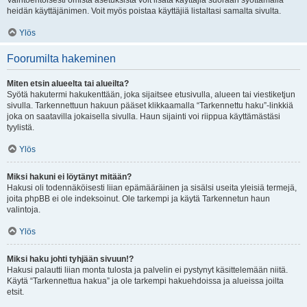
Vaihtoehtoisesti omista asetuksista voit lisätä käyttäjiä suoraan syöttämällä
heidän käyttäjänimen. Voit myös poistaa käyttäjiä listaltasi samalta sivulta.
Ylös
Foorumilta hakeminen
Miten etsin alueelta tai alueilta?
Syötä hakutermi hakukenttään, joka sijaitsee etusivulla, alueen tai viestiketjun
sivulla. Tarkennettuun hakuun pääset klikkaamalla “Tarkennettu haku”-linkkiä
joka on saatavilla jokaisella sivulla. Haun sijainti voi riippua käyttämästäsi
tyylistä.
Ylös
Miksi hakuni ei löytänyt mitään?
Hakusi oli todennäköisesti liian epämääräinen ja sisälsi useita yleisiä termejä,
joita phpBB ei ole indeksoinut. Ole tarkempi ja käytä Tarkennetun haun
valintoja.
Ylös
Miksi haku johti tyhjään sivuun!?
Hakusi palautti liian monta tulosta ja palvelin ei pystynyt käsittelemään niitä.
Käytä “Tarkennettua hakua” ja ole tarkempi hakuehdoissa ja alueissa joilta
etsit.