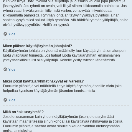
kuin voit liittyä. Jotkut voivat olla suljettuja ja joissakin voi olla jopa piilotettuja
jäsenyyksiä. Jos ryhmä on avoin, voit liittyä siihen klikkaamalla painiketta. Jos
ryhmä vaatii hyväksynnän liittymistä varten, voit pyytää liittymislupaa
klikkaamalla painiketta. Ryhmän johtajan täytyy hyväksyä pyyntösi ja hän
saattaa kysyä miksi haluat liittyä ryhmään. Älä häiriköi ryhmän ylläpitäjiä jos he
eivät hyväksy pyyntöäsi. Heillä on syynsä.
Ylös
Miten pääsen käyttäjäryhmän johtajaksi?
Käyttäjäryhmän johtaja on yleensä määritelty, kun käyttäjäryhmät on alunperin
luotu ylläpitäjän toimesta. Jos haluat luoda käyttäjäryhmän, ensimmäinen
yhteyshenkilösi tulisi olla ylläpitäjä. Kokeile yksityisviestin lähettämistä.
Ylös
Miksi jotkut käyttäjäryhmät näkyvät eri väreillä?
Foorumin ylläpitäjä voi määritellä tietyn käyttäjäryhmän jäsenille värin joka
helpottaa kyseisen käyttäjäryhmän jäsenten tunnistamista.
Ylös
Mikä on “oletusryhmä”?
Jos olet useamman kuin yhden käyttäjäryhmän jäsen, oletusryhmääsi
käytetään määriteltäessä sinun kohdallasi käytettävää ryhmäväriä ja titteliä.
Foorumin ylläpitäjä saattaa antaa sinulle oikeudet vaihtaa oletusryhmääsi
omista asetuksista.