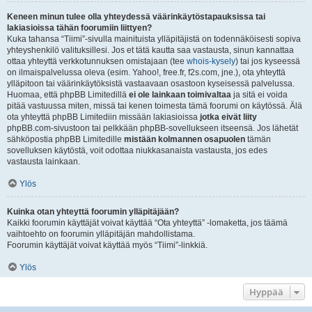
Keneen minun tulee olla yhteydessä väärinkäytöstapauksissa tai
lakiasioissa tähän foorumiin liittyen?
Kuka tahansa “Tiimi”-sivulla mainituista ylläpitäjistä on todennäköisesti sopiva
yhteyshenkilö valituksillesi. Jos et tätä kautta saa vastausta, sinun kannattaa
ottaa yhteyttä verkkotunnuksen omistajaan (tee
whois-kysely
) tai jos kyseessä
on ilmaispalvelussa oleva (esim. Yahoo!, free.fr, f2s.com, jne.), ota yhteyttä
ylläpitoon tai väärinkäytöksistä vastaavaan osastoon kyseisessä palvelussa.
Huomaa, että phpBB Limitedillä
ei ole lainkaan toimivaltaa
ja sitä ei voida
pitää vastuussa miten, missä tai kenen toimesta tämä foorumi on käytössä. Älä
ota yhteyttä phpBB Limitediin missään lakiasioissa
jotka eivät liity
phpBB.com-sivustoon tai pelkkään phpBB-sovellukseen itseensä. Jos lähetät
sähköpostia phpBB Limitedille
mistään kolmannen osapuolen
tämän
sovelluksen käytöstä, voit odottaa niukkasanaista vastausta, jos edes
vastausta lainkaan.
Ylös
Kuinka otan yhteyttä foorumin ylläpitäjään?
Kaikki foorumin käyttäjät voivat käyttää “Ota yhteyttä” -lomaketta, jos täämä
vaihtoehto on foorumin ylläpitäjän mahdollistama.
Foorumin käyttäjät voivat käyttää myös “Tiimi”-linkkiä.
Ylös
Hyppää