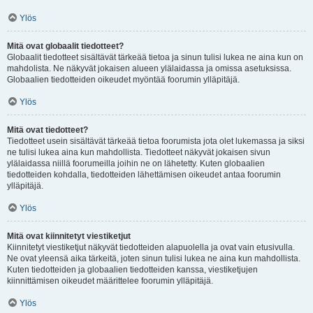
Ylös
Mitä ovat globaalit tiedotteet?
Globaalit tiedotteet sisältävät tärkeää tietoa ja sinun tulisi lukea ne aina kun on
mahdolista. Ne näkyvät jokaisen alueen ylälaidassa ja omissa asetuksissa.
Globaalien tiedotteiden oikeudet myöntää foorumin ylläpitäjä.
Ylös
Mitä ovat tiedotteet?
Tiedotteet usein sisältävät tärkeää tietoa foorumista jota olet lukemassa ja siksi
ne tulisi lukea aina kun mahdollista. Tiedotteet näkyvät jokaisen sivun
ylälaidassa niillä foorumeilla joihin ne on lähetetty. Kuten globaalien
tiedotteiden kohdalla, tiedotteiden lähettämisen oikeudet antaa foorumin
ylläpitäjä.
Ylös
Mitä ovat kiinnitetyt viestiketjut
Kiinnitetyt viestiketjut näkyvät tiedotteiden alapuolella ja ovat vain etusivulla.
Ne ovat yleensä aika tärkeitä, joten sinun tulisi lukea ne aina kun mahdollista.
Kuten tiedotteiden ja globaalien tiedotteiden kanssa, viestiketjujen
kiinnittämisen oikeudet määrittelee foorumin ylläpitäjä.
Ylös