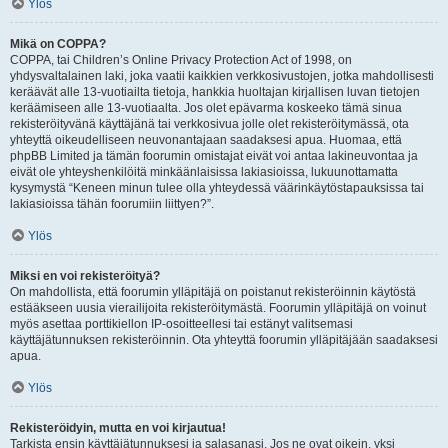
Ylös
Mikä on COPPA?
COPPA, tai Children’s Online Privacy Protection Act of 1998, on
yhdysvaltalainen laki, joka vaatii kaikkien verkkosivustojen, jotka mahdollisesti
keräävät alle 13-vuotiailta tietoja, hankkia huoltajan kirjallisen luvan tietojen
keräämiseen alle 13-vuotiaalta. Jos olet epävarma koskeeko tämä sinua
rekisteröityvänä käyttäjänä tai verkkosivua jolle olet rekisteröitymässä, ota
yhteyttä oikeudelliseen neuvonantajaan saadaksesi apua. Huomaa, että
phpBB Limited ja tämän foorumin omistajat eivät voi antaa lakineuvontaa ja
eivät ole yhteyshenkilöitä minkäänlaisissa lakiasioissa, lukuunottamatta
kysymystä “Keneen minun tulee olla yhteydessä väärinkäytöstapauksissa tai
lakiasioissa tähän foorumiin liittyen?”.
Ylös
Miksi en voi rekisteröityä?
On mahdollista, että foorumin ylläpitäjä on poistanut rekisteröinnin käytöstä
estääkseen uusia vierailijoita rekisteröitymästä. Foorumin ylläpitäjä on voinut
myös asettaa porttikiellon IP-osoitteellesi tai estänyt valitsemasi
käyttäjätunnuksen rekisteröinnin. Ota yhteyttä foorumin ylläpitäjään saadaksesi
apua.
Ylös
Rekisteröidyin, mutta en voi kirjautua!
Tarkista ensin käyttäjätunnuksesi ja salasanasi. Jos ne ovat oikein, yksi