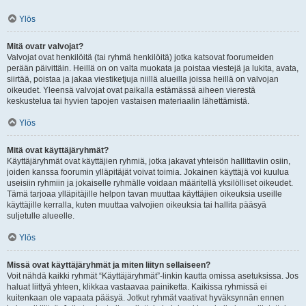
Ylös
Mitä ovatr valvojat?
Valvojat ovat henkilöitä (tai ryhmä henkilöitä) jotka katsovat foorumeiden
perään päivittäin. Heillä on on valta muokata ja poistaa viestejä ja lukita, avata,
siirtää, poistaa ja jakaa viestiketjuja niillä alueilla joissa heillä on valvojan
oikeudet. Yleensä valvojat ovat paikalla estämässä aiheen vierestä
keskustelua tai hyvien tapojen vastaisen materiaalin lähettämistä.
Ylös
Mitä ovat käyttäjäryhmät?
Käyttäjäryhmät ovat käyttäjien ryhmiä, jotka jakavat yhteisön hallittaviin osiin,
joiden kanssa foorumin ylläpitäjät voivat toimia. Jokainen käyttäjä voi kuulua
useisiin ryhmiin ja jokaiselle ryhmälle voidaan määritellä yksilölliset oikeudet.
Tämä tarjoaa ylläpitäjille helpon tavan muuttaa käyttäjien oikeuksia useille
käyttäjille kerralla, kuten muuttaa valvojien oikeuksia tai hallita pääsyä
suljetulle alueelle.
Ylös
Missä ovat käyttäjäryhmät ja miten liityn sellaiseen?
Voit nähdä kaikki ryhmät “Käyttäjäryhmät”-linkin kautta omissa asetuksissa. Jos
haluat liittyä yhteen, klikkaa vastaavaa painiketta. Kaikissa ryhmissä ei
kuitenkaan ole vapaata pääsyä. Jotkut ryhmät vaativat hyväksynnän ennen