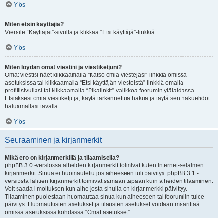
Ylös
Miten etsin käyttäjiä?
Vieraile “Käyttäjät”-sivulla ja klikkaa “Etsi käyttäjä”-linkkiä.
Ylös
Miten löydän omat viestini ja viestiketjuni?
Omat viestisi näet klikkaamalla “Katso omia viestejäsi”-linkkiä omissa
asetuksissa tai klikkaamalla “Etsi käyttäjän viesteistä”-linkkiä omalla
profiilisivullasi tai klikkaamalla “Pikalinkit”-valikkoa foorumin ylälaidassa.
Etsiäksesi omia viestiketjuja, käytä tarkennettua hakua ja täytä sen hakuehdot
haluamallasi tavalla.
Ylös
Seuraaminen ja kirjanmerkit
Mikä ero on kirjanmerkillä ja tilaamisella?
phpBB 3.0 -versiossa aiheiden kirjanmerkit toimivat kuten internet-selaimen
kirjanmerkit. Sinua ei huomautettu jos aiheeseen tuli päivitys. phpBB 3.1 -
versiosta lähtien kirjanmerkit toimivat samaan tapaan kuin aiheiden tilaaminen.
Voit saada ilmoituksen kun aihe josta sinulla on kirjanmerkki päivittyy.
Tilaaminen puolestaan huomauttaa sinua kun aiheeseen tai foorumiin tulee
päivitys. Huomautusten asetukset ja tilausten asetukset voidaan määrittää
omissa asetuksissa kohdassa “Omat asetukset”.