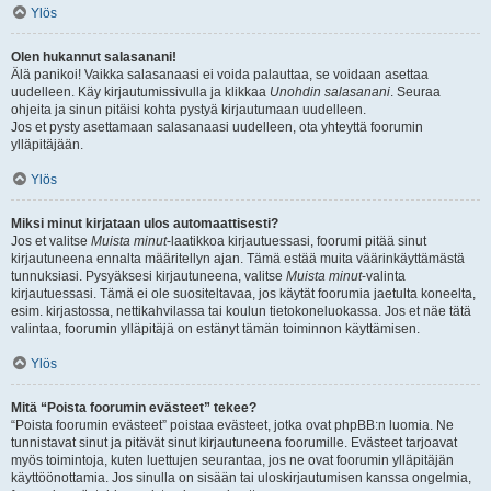
Ylös
Olen hukannut salasanani!
Älä panikoi! Vaikka salasanaasi ei voida palauttaa, se voidaan asettaa
uudelleen. Käy kirjautumissivulla ja klikkaa
Unohdin salasanani
. Seuraa
ohjeita ja sinun pitäisi kohta pystyä kirjautumaan uudelleen.
Jos et pysty asettamaan salasanaasi uudelleen, ota yhteyttä foorumin
ylläpitäjään.
Ylös
Miksi minut kirjataan ulos automaattisesti?
Jos et valitse
Muista minut
-laatikkoa kirjautuessasi, foorumi pitää sinut
kirjautuneena ennalta määritellyn ajan. Tämä estää muita väärinkäyttämästä
tunnuksiasi. Pysyäksesi kirjautuneena, valitse
Muista minut
-valinta
kirjautuessasi. Tämä ei ole suositeltavaa, jos käytät foorumia jaetulta koneelta,
esim. kirjastossa, nettikahvilassa tai koulun tietokoneluokassa. Jos et näe tätä
valintaa, foorumin ylläpitäjä on estänyt tämän toiminnon käyttämisen.
Ylös
Mitä “Poista foorumin evästeet” tekee?
“Poista foorumin evästeet” poistaa evästeet, jotka ovat phpBB:n luomia. Ne
tunnistavat sinut ja pitävät sinut kirjautuneena foorumille. Evästeet tarjoavat
myös toimintoja, kuten luettujen seurantaa, jos ne ovat foorumin ylläpitäjän
käyttöönottamia. Jos sinulla on sisään tai uloskirjautumisen kanssa ongelmia,