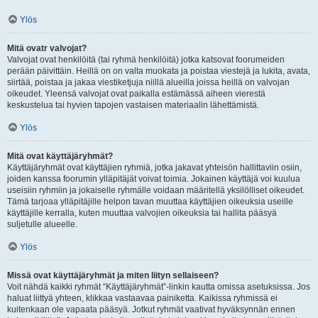
Ylös
Mitä ovatr valvojat?
Valvojat ovat henkilöitä (tai ryhmä henkilöitä) jotka katsovat foorumeiden
perään päivittäin. Heillä on on valta muokata ja poistaa viestejä ja lukita, avata,
siirtää, poistaa ja jakaa viestiketjuja niillä alueilla joissa heillä on valvojan
oikeudet. Yleensä valvojat ovat paikalla estämässä aiheen vierestä
keskustelua tai hyvien tapojen vastaisen materiaalin lähettämistä.
Ylös
Mitä ovat käyttäjäryhmät?
Käyttäjäryhmät ovat käyttäjien ryhmiä, jotka jakavat yhteisön hallittaviin osiin,
joiden kanssa foorumin ylläpitäjät voivat toimia. Jokainen käyttäjä voi kuulua
useisiin ryhmiin ja jokaiselle ryhmälle voidaan määritellä yksilölliset oikeudet.
Tämä tarjoaa ylläpitäjille helpon tavan muuttaa käyttäjien oikeuksia useille
käyttäjille kerralla, kuten muuttaa valvojien oikeuksia tai hallita pääsyä
suljetulle alueelle.
Ylös
Missä ovat käyttäjäryhmät ja miten liityn sellaiseen?
Voit nähdä kaikki ryhmät “Käyttäjäryhmät”-linkin kautta omissa asetuksissa. Jos
haluat liittyä yhteen, klikkaa vastaavaa painiketta. Kaikissa ryhmissä ei
kuitenkaan ole vapaata pääsyä. Jotkut ryhmät vaativat hyväksynnän ennen