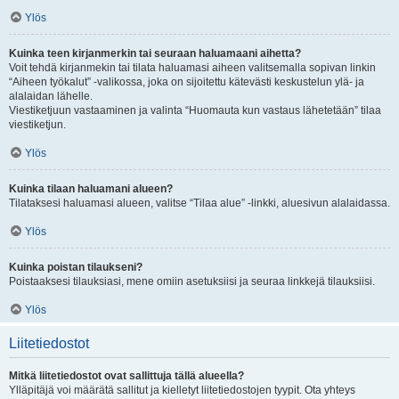
Ylös
Kuinka teen kirjanmerkin tai seuraan haluamaani aihetta?
Voit tehdä kirjanmekin tai tilata haluamasi aiheen valitsemalla sopivan linkin
“Aiheen työkalut” -valikossa, joka on sijoitettu kätevästi keskustelun ylä- ja
alalaidan lähelle.
Viestiketjuun vastaaminen ja valinta “Huomauta kun vastaus lähetetään” tilaa
viestiketjun.
Ylös
Kuinka tilaan haluamani alueen?
Tilataksesi haluamasi alueen, valitse “Tilaa alue” -linkki, aluesivun alalaidassa.
Ylös
Kuinka poistan tilaukseni?
Poistaaksesi tilauksiasi, mene omiin asetuksiisi ja seuraa linkkejä tilauksiisi.
Ylös
Liitetiedostot
Mitkä liitetiedostot ovat sallittuja tällä alueella?
Ylläpitäjä voi määrätä sallitut ja kielletyt liitetiedostojen tyypit. Ota yhteys