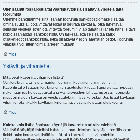
Olen saanut roskapostia tai väärinkäytöksiä sisältäviä viestejä tältä
foorumilta!
Olemme pahoillamme siitä. Tämän foorumin sähköpostilomake sisältää
ominaisuuksia, jotka yrittävät estää ja seurata käyttäjiä, jotka lähettävät
sellaisia viestejä, joten ota yhteyttä foorumin ylläpitäjään ja lähetä hänelle täysi
kopio saamastasi sähköpostista. On tärkeää, että se sisältää kaikki
otsaketiedot sähköpostista, jotka sisältävät viestin lähettäjän tiedot. Foorumin
ylläpitäjä voi sitten toimia tarpeen mukaan.
Ylös
Ystävät ja vihamiehet
Mitä ovat kaveri ja vihamieslistat?
Voit käyttää näitä listoja muiden foorumin käyttäjien organisointiin.
Kaverilistalle lisätään käyttäjiä omien asetusten kautta. Tämä auttaa nopeasti
näkemään jos he ovat paikalla ja yksityisviestien lähettämisessä. Teemasta
riippuen näiden käyttäjien viestit saatetaan myös korostaa. Jos lisäät käyttäjän
vihamieheksi, kaikki käyttäjän kirjoittamat viestit piilotetaan oletuksena.
Ylös
Kuinka voin lisätä / poistaa käyttäjiä kavereista tai vihamiehistä
Voit lisätä käyttäjiä listoihisi kahdella tapaa. Jokaisen käyttäjän profiilissa on
linkki jonka kautta voit lisätä heidät joko kavereihin tai vihamiehiin.