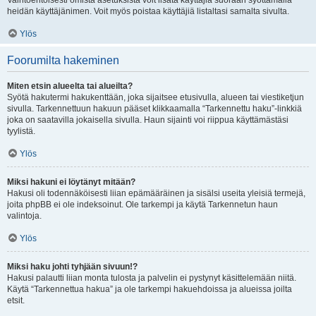
Vaihtoehtoisesti omista asetuksista voit lisätä käyttäjiä suoraan syöttämällä
heidän käyttäjänimen. Voit myös poistaa käyttäjiä listaltasi samalta sivulta.
Ylös
Foorumilta hakeminen
Miten etsin alueelta tai alueilta?
Syötä hakutermi hakukenttään, joka sijaitsee etusivulla, alueen tai viestiketjun
sivulla. Tarkennettuun hakuun pääset klikkaamalla “Tarkennettu haku”-linkkiä
joka on saatavilla jokaisella sivulla. Haun sijainti voi riippua käyttämästäsi
tyylistä.
Ylös
Miksi hakuni ei löytänyt mitään?
Hakusi oli todennäköisesti liian epämääräinen ja sisälsi useita yleisiä termejä,
joita phpBB ei ole indeksoinut. Ole tarkempi ja käytä Tarkennetun haun
valintoja.
Ylös
Miksi haku johti tyhjään sivuun!?
Hakusi palautti liian monta tulosta ja palvelin ei pystynyt käsittelemään niitä.
Käytä “Tarkennettua hakua” ja ole tarkempi hakuehdoissa ja alueissa joilta
etsit.