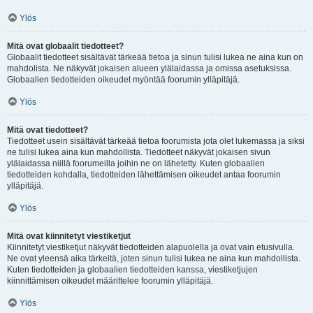
Ylös
Mitä ovat globaalit tiedotteet?
Globaalit tiedotteet sisältävät tärkeää tietoa ja sinun tulisi lukea ne aina kun on
mahdolista. Ne näkyvät jokaisen alueen ylälaidassa ja omissa asetuksissa.
Globaalien tiedotteiden oikeudet myöntää foorumin ylläpitäjä.
Ylös
Mitä ovat tiedotteet?
Tiedotteet usein sisältävät tärkeää tietoa foorumista jota olet lukemassa ja siksi
ne tulisi lukea aina kun mahdollista. Tiedotteet näkyvät jokaisen sivun
ylälaidassa niillä foorumeilla joihin ne on lähetetty. Kuten globaalien
tiedotteiden kohdalla, tiedotteiden lähettämisen oikeudet antaa foorumin
ylläpitäjä.
Ylös
Mitä ovat kiinnitetyt viestiketjut
Kiinnitetyt viestiketjut näkyvät tiedotteiden alapuolella ja ovat vain etusivulla.
Ne ovat yleensä aika tärkeitä, joten sinun tulisi lukea ne aina kun mahdollista.
Kuten tiedotteiden ja globaalien tiedotteiden kanssa, viestiketjujen
kiinnittämisen oikeudet määrittelee foorumin ylläpitäjä.
Ylös