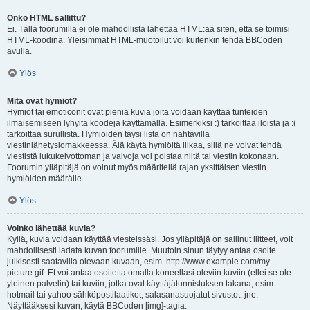
Onko HTML sallittu?
Ei. Tällä foorumilla ei ole mahdollista lähettää HTML:ää siten, että se toimisi
HTML-koodina. Yleisimmät HTML-muotoilut voi kuitenkin tehdä BBCoden
avulla.
Ylös
Mitä ovat hymiöt?
Hymiöt tai emoticonit ovat pieniä kuvia joita voidaan käyttää tunteiden
ilmaisemiseen lyhyitä koodeja käyttämällä. Esimerkiksi :) tarkoittaa iloista ja :(
tarkoittaa surullista. Hymiöiden täysi lista on nähtävillä
viestinlähetyslomakkeessa. Älä käytä hymiöitä liikaa, sillä ne voivat tehdä
viestistä lukukelvottoman ja valvoja voi poistaa niitä tai viestin kokonaan.
Foorumin ylläpitäjä on voinut myös määritellä rajan yksittäisen viestin
hymiöiden määrälle.
Ylös
Voinko lähettää kuvia?
Kyllä, kuvia voidaan käyttää viesteissäsi. Jos ylläpitäjä on sallinut liitteet, voit
mahdollisesti ladata kuvan foorumille. Muutoin sinun täytyy antaa osoite
julkisesti saatavilla olevaan kuvaan, esim. http://www.example.com/my-
picture.gif. Et voi antaa osoitetta omalla koneellasi oleviin kuviin (ellei se ole
yleinen palvelin) tai kuviin, jotka ovat käyttäjätunnistuksen takana, esim.
hotmail tai yahoo sähköpostilaatikot, salasanasuojatut sivustot, jne.
Näyttääksesi kuvan, käytä BBCoden [img]-tagia.