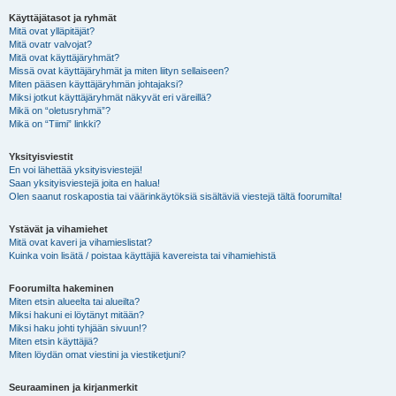
Käyttäjätasot ja ryhmät
Mitä ovat ylläpitäjät?
Mitä ovatr valvojat?
Mitä ovat käyttäjäryhmät?
Missä ovat käyttäjäryhmät ja miten liityn sellaiseen?
Miten pääsen käyttäjäryhmän johtajaksi?
Miksi jotkut käyttäjäryhmät näkyvät eri väreillä?
Mikä on “oletusryhmä”?
Mikä on “Tiimi” linkki?
Yksityisviestit
En voi lähettää yksityisviestejä!
Saan yksityisviestejä joita en halua!
Olen saanut roskapostia tai väärinkäytöksiä sisältäviä viestejä tältä foorumilta!
Ystävät ja vihamiehet
Mitä ovat kaveri ja vihamieslistat?
Kuinka voin lisätä / poistaa käyttäjiä kavereista tai vihamiehistä
Foorumilta hakeminen
Miten etsin alueelta tai alueilta?
Miksi hakuni ei löytänyt mitään?
Miksi haku johti tyhjään sivuun!?
Miten etsin käyttäjiä?
Miten löydän omat viestini ja viestiketjuni?
Seuraaminen ja kirjanmerkit