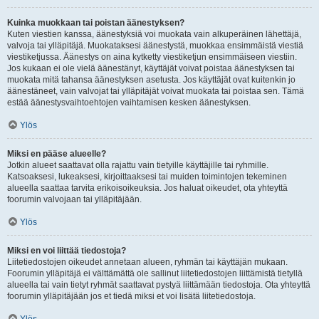
Kuinka muokkaan tai poistan äänestyksen?
Kuten viestien kanssa, äänestyksiä voi muokata vain alkuperäinen lähettäjä,
valvoja tai ylläpitäjä. Muokataksesi äänestystä, muokkaa ensimmäistä viestiä
viestiketjussa. Äänestys on aina kytketty viestiketjun ensimmäiseen viestiin.
Jos kukaan ei ole vielä äänestänyt, käyttäjät voivat poistaa äänestyksen tai
muokata mitä tahansa äänestyksen asetusta. Jos käyttäjät ovat kuitenkin jo
äänestäneet, vain valvojat tai ylläpitäjät voivat muokata tai poistaa sen. Tämä
estää äänestysvaihtoehtojen vaihtamisen kesken äänestyksen.
Ylös
Miksi en pääse alueelle?
Jotkin alueet saattavat olla rajattu vain tietyille käyttäjille tai ryhmille.
Katsoaksesi, lukeaksesi, kirjoittaaksesi tai muiden toimintojen tekeminen
alueella saattaa tarvita erikoisoikeuksia. Jos haluat oikeudet, ota yhteyttä
foorumin valvojaan tai ylläpitäjään.
Ylös
Miksi en voi liittää tiedostoja?
Liitetiedostojen oikeudet annetaan alueen, ryhmän tai käyttäjän mukaan.
Foorumin ylläpitäjä ei välttämättä ole sallinut liitetiedostojen liittämistä tietyllä
alueella tai vain tietyt ryhmät saattavat pystyä liittämään tiedostoja. Ota yhteyttä
foorumin ylläpitäjään jos et tiedä miksi et voi lisätä liitetiedostoja.