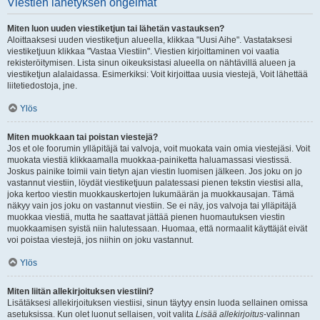
Viestien lähetyksen ongelmat
Miten luon uuden viestiketjun tai lähetän vastauksen?
Aloittaaksesi uuden viestiketjun alueella, klikkaa "Uusi Aihe". Vastataksesi
viestiketjuun klikkaa "Vastaa Viestiin". Viestien kirjoittaminen voi vaatia
rekisteröitymisen. Lista sinun oikeuksistasi alueella on nähtävillä alueen ja
viestiketjun alalaidassa. Esimerkiksi: Voit kirjoittaa uusia viestejä, Voit lähettää
liitetiedostoja, jne.
Ylös
Miten muokkaan tai poistan viestejä?
Jos et ole foorumin ylläpitäjä tai valvoja, voit muokata vain omia viestejäsi. Voit
muokata viestiä klikkaamalla muokkaa-painiketta haluamassasi viestissä.
Joskus painike toimii vain tietyn ajan viestin luomisen jälkeen. Jos joku on jo
vastannut viestiin, löydät viestiketjuun palatessasi pienen tekstin viestisi alla,
joka kertoo viestin muokkauskertojen lukumäärän ja muokkausajan. Tämä
näkyy vain jos joku on vastannut viestiin. Se ei näy, jos valvoja tai ylläpitäjä
muokkaa viestiä, mutta he saattavat jättää pienen huomautuksen viestin
muokkaamisen syistä niin halutessaan. Huomaa, että normaalit käyttäjät eivät
voi poistaa viestejä, jos niihin on joku vastannut.
Ylös
Miten liitän allekirjoituksen viestiini?
Lisätäksesi allekirjoituksen viestiisi, sinun täytyy ensin luoda sellainen omissa
asetuksissa. Kun olet luonut sellaisen, voit valita
Lisää allekirjoitus
-valinnan