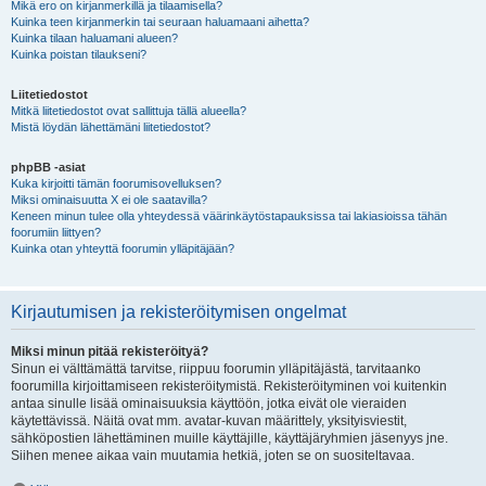
Mikä ero on kirjanmerkillä ja tilaamisella?
Kuinka teen kirjanmerkin tai seuraan haluamaani aihetta?
Kuinka tilaan haluamani alueen?
Kuinka poistan tilaukseni?
Liitetiedostot
Mitkä liitetiedostot ovat sallittuja tällä alueella?
Mistä löydän lähettämäni liitetiedostot?
phpBB -asiat
Kuka kirjoitti tämän foorumisovelluksen?
Miksi ominaisuutta X ei ole saatavilla?
Keneen minun tulee olla yhteydessä väärinkäytöstapauksissa tai lakiasioissa tähän
foorumiin liittyen?
Kuinka otan yhteyttä foorumin ylläpitäjään?
Kirjautumisen ja rekisteröitymisen ongelmat
Miksi minun pitää rekisteröityä?
Sinun ei välttämättä tarvitse, riippuu foorumin ylläpitäjästä, tarvitaanko
foorumilla kirjoittamiseen rekisteröitymistä. Rekisteröityminen voi kuitenkin
antaa sinulle lisää ominaisuuksia käyttöön, jotka eivät ole vieraiden
käytettävissä. Näitä ovat mm. avatar-kuvan määrittely, yksityisviestit,
sähköpostien lähettäminen muille käyttäjille, käyttäjäryhmien jäsenyys jne.
Siihen menee aikaa vain muutamia hetkiä, joten se on suositeltavaa.