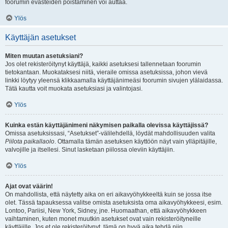
foorumin evästeiden poistaminen voi auttaa.
Ylös
Käyttäjän asetukset
Miten muutan asetuksiani?
Jos olet rekisteröitynyt käyttäjä, kaikki asetuksesi tallennetaan foorumin
tietokantaan. Muokataksesi niitä, vieraile omissa asetuksissa, johon vievä
linkki löytyy yleensä klikkaamalla käyttäjänimeäsi foorumin sivujen ylälaidassa.
Tätä kautta voit muokata asetuksiasi ja valintojasi.
Ylös
Kuinka estän käyttäjänimeni näkymisen paikalla olevissa käyttäjissä?
Omissa asetuksissasi, “Asetukset”-välilehdellä, löydät mahdollisuuden valita
Piilota paikallaolo
. Ottamalla tämän asetuksen käyttöön näyt vain ylläpitäjille,
valvojille ja itsellesi. Sinut lasketaan piilossa oleviin käyttäjiin.
Ylös
Ajat ovat väärin!
On mahdollista, että näytetty aika on eri aikavyöhykkeeltä kuin se jossa itse
olet. Tässä tapauksessa valitse omista asetuksista oma aikavyöhykkeesi, esim.
Lontoo, Pariisi, New York, Sidney, jne. Huomaathan, että aikavyöhykkeen
vaihtaminen, kuten monet muutkin asetukset ovat vain rekisteröityneille
käyttäjille. Jos et ole rekisteröitynyt, tämä on hyvä aika tehdä niin.