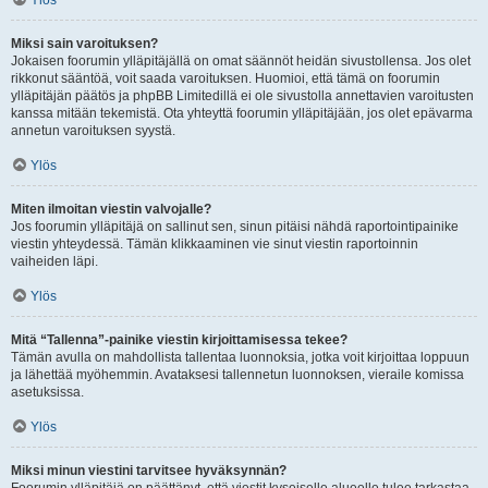
Ylös
Miksi sain varoituksen?
Jokaisen foorumin ylläpitäjällä on omat säännöt heidän sivustollensa. Jos olet
rikkonut sääntöä, voit saada varoituksen. Huomioi, että tämä on foorumin
ylläpitäjän päätös ja phpBB Limitedillä ei ole sivustolla annettavien varoitusten
kanssa mitään tekemistä. Ota yhteyttä foorumin ylläpitäjään, jos olet epävarma
annetun varoituksen syystä.
Ylös
Miten ilmoitan viestin valvojalle?
Jos foorumin ylläpitäjä on sallinut sen, sinun pitäisi nähdä raportointipainike
viestin yhteydessä. Tämän klikkaaminen vie sinut viestin raportoinnin
vaiheiden läpi.
Ylös
Mitä “Tallenna”-painike viestin kirjoittamisessa tekee?
Tämän avulla on mahdollista tallentaa luonnoksia, jotka voit kirjoittaa loppuun
ja lähettää myöhemmin. Avataksesi tallennetun luonnoksen, vieraile komissa
asetuksissa.
Ylös
Miksi minun viestini tarvitsee hyväksynnän?