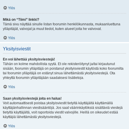
Ylös
Mikä on “Tiimi” linkki?
Tämä sivu näyttää sinulle listan foorumin henkilökunnasta, mukaanluettuna
ylläpitäjät, valvojat ja muut tiedot, kuten alueet joita he valvovat.
Ylös
Yksityisviestit
En voi lähettää yksityisviestejä!
Tähän on kolme mahdollista syytä. Et ole rekisteröitynyt ja/tai kirjautunut
sisään, foorumin ylläpitäjä on poistanut yksityisviestit käytöstä koko foorumilta
tai foorumin ylläpitäjä on estänyt sinua lähettämästä yksityisviestejä. Ota
yhteyttä foorumin ylläpitäjään saadaksesi lisätietoja.
Ylös
Saan yksityisviestejä joita en halua!
Voit automaattisesti poistaa yksityisviestit tietyltä käyttäjältä käyttämällä
käyttäjänhallinnan viestisääntöjä. Jos saat väärinkäytöksiä sisältäviä viestejä
tietyltä käyttäjältä, voit raportoida viestit valvojille. Heillä on oikeudet estää
käyttäjiä lähettämästä yksityisviestejä.
Ylös