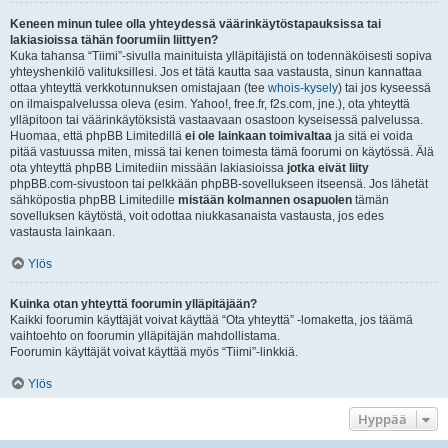
Keneen minun tulee olla yhteydessä väärinkäytöstapauksissa tai
lakiasioissa tähän foorumiin liittyen?
Kuka tahansa “Tiimi”-sivulla mainituista ylläpitäjistä on todennäköisesti sopiva
yhteyshenkilö valituksillesi. Jos et tätä kautta saa vastausta, sinun kannattaa
ottaa yhteyttä verkkotunnuksen omistajaan (tee
whois-kysely
) tai jos kyseessä
on ilmaispalvelussa oleva (esim. Yahoo!, free.fr, f2s.com, jne.), ota yhteyttä
ylläpitoon tai väärinkäytöksistä vastaavaan osastoon kyseisessä palvelussa.
Huomaa, että phpBB Limitedillä
ei ole lainkaan toimivaltaa
ja sitä ei voida
pitää vastuussa miten, missä tai kenen toimesta tämä foorumi on käytössä. Älä
ota yhteyttä phpBB Limitediin missään lakiasioissa
jotka eivät liity
phpBB.com-sivustoon tai pelkkään phpBB-sovellukseen itseensä. Jos lähetät
sähköpostia phpBB Limitedille
mistään kolmannen osapuolen
tämän
sovelluksen käytöstä, voit odottaa niukkasanaista vastausta, jos edes
vastausta lainkaan.
Ylös
Kuinka otan yhteyttä foorumin ylläpitäjään?
Kaikki foorumin käyttäjät voivat käyttää “Ota yhteyttä” -lomaketta, jos täämä
vaihtoehto on foorumin ylläpitäjän mahdollistama.
Foorumin käyttäjät voivat käyttää myös “Tiimi”-linkkiä.
Ylös
Hyppää