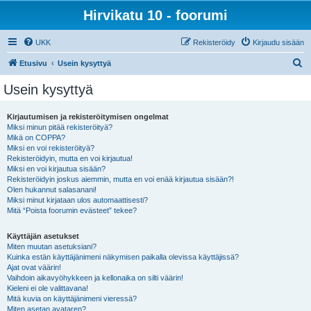
Hirvikatu 10 - foorumi
UKK
Rekisteröidy
Kirjaudu sisään
E
Etusivu
Usein kysyttyä
t
Usein kysyttyä
s
i
Kirjautumisen ja rekisteröitymisen ongelmat
Miksi minun pitää rekisteröityä?
Mikä on COPPA?
Miksi en voi rekisteröityä?
Rekisteröidyin, mutta en voi kirjautua!
Miksi en voi kirjautua sisään?
Rekisteröidyin joskus aiemmin, mutta en voi enää kirjautua sisään?!
Olen hukannut salasanani!
Miksi minut kirjataan ulos automaattisesti?
Mitä “Poista foorumin evästeet” tekee?
Käyttäjän asetukset
Miten muutan asetuksiani?
Kuinka estän käyttäjänimeni näkymisen paikalla olevissa käyttäjissä?
Ajat ovat väärin!
Vaihdoin aikavyöhykkeen ja kellonaika on silti väärin!
Kieleni ei ole valittavana!
Mitä kuvia on käyttäjänimeni vieressä?
Miten asetan avataren?