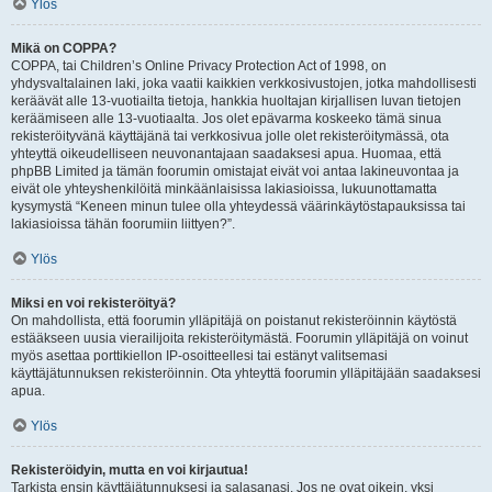
Ylös
Mikä on COPPA?
COPPA, tai Children’s Online Privacy Protection Act of 1998, on
yhdysvaltalainen laki, joka vaatii kaikkien verkkosivustojen, jotka mahdollisesti
keräävät alle 13-vuotiailta tietoja, hankkia huoltajan kirjallisen luvan tietojen
keräämiseen alle 13-vuotiaalta. Jos olet epävarma koskeeko tämä sinua
rekisteröityvänä käyttäjänä tai verkkosivua jolle olet rekisteröitymässä, ota
yhteyttä oikeudelliseen neuvonantajaan saadaksesi apua. Huomaa, että
phpBB Limited ja tämän foorumin omistajat eivät voi antaa lakineuvontaa ja
eivät ole yhteyshenkilöitä minkäänlaisissa lakiasioissa, lukuunottamatta
kysymystä “Keneen minun tulee olla yhteydessä väärinkäytöstapauksissa tai
lakiasioissa tähän foorumiin liittyen?”.
Ylös
Miksi en voi rekisteröityä?
On mahdollista, että foorumin ylläpitäjä on poistanut rekisteröinnin käytöstä
estääkseen uusia vierailijoita rekisteröitymästä. Foorumin ylläpitäjä on voinut
myös asettaa porttikiellon IP-osoitteellesi tai estänyt valitsemasi
käyttäjätunnuksen rekisteröinnin. Ota yhteyttä foorumin ylläpitäjään saadaksesi
apua.
Ylös
Rekisteröidyin, mutta en voi kirjautua!
Tarkista ensin käyttäjätunnuksesi ja salasanasi. Jos ne ovat oikein, yksi