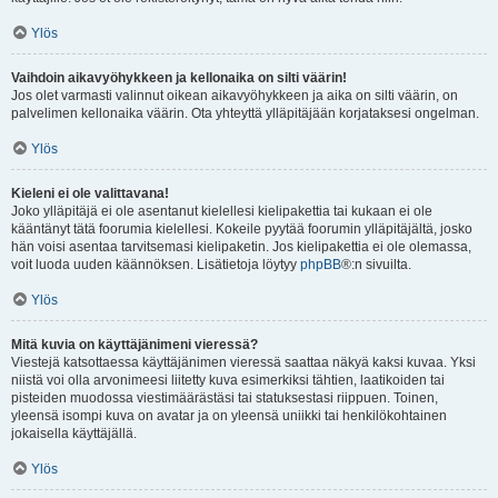
Ylös
Vaihdoin aikavyöhykkeen ja kellonaika on silti väärin!
Jos olet varmasti valinnut oikean aikavyöhykkeen ja aika on silti väärin, on
palvelimen kellonaika väärin. Ota yhteyttä ylläpitäjään korjataksesi ongelman.
Ylös
Kieleni ei ole valittavana!
Joko ylläpitäjä ei ole asentanut kielellesi kielipakettia tai kukaan ei ole
kääntänyt tätä foorumia kielellesi. Kokeile pyytää foorumin ylläpitäjältä, josko
hän voisi asentaa tarvitsemasi kielipaketin. Jos kielipakettia ei ole olemassa,
voit luoda uuden käännöksen. Lisätietoja löytyy
phpBB
®:n sivuilta.
Ylös
Mitä kuvia on käyttäjänimeni vieressä?
Viestejä katsottaessa käyttäjänimen vieressä saattaa näkyä kaksi kuvaa. Yksi
niistä voi olla arvonimeesi liitetty kuva esimerkiksi tähtien, laatikoiden tai
pisteiden muodossa viestimäärästäsi tai statuksestasi riippuen. Toinen,
yleensä isompi kuva on avatar ja on yleensä uniikki tai henkilökohtainen
jokaisella käyttäjällä.
Ylös