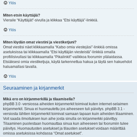
Ylös
Miten etsin käyttäjiä?
Vieraile “Käyttäjät”-sivulla ja klikkaa “Etsi käyttäjä”-linkkiä.
Ylös
Miten löydän omat viestini ja viestiketjuni?
Omat viestisi näet klikkaamalla “Katso omia viestejäsi”-linkkiä omissa
asetuksissa tai klikkaamalla “Etsi käyttäjän viesteistä”-linkkiä omalla
profiilisivullasi tai klikkaamalla “Pikalinkit”-valikkoa foorumin ylälaidassa.
Etsiäksesi omia viestiketjuja, käytä tarkennettua hakua ja täytä sen hakuehdot
haluamallasi tavalla.
Ylös
Seuraaminen ja kirjanmerkit
Mikä ero on kirjanmerkillä ja tilaamisella?
phpBB 3.0 -versiossa aiheiden kirjanmerkit toimivat kuten internet-selaimen
kirjanmerkit. Sinua ei huomautettu jos aiheeseen tuli päivitys. phpBB 3.1 -
versiosta lähtien kirjanmerkit toimivat samaan tapaan kuin aiheiden tilaaminen.
Voit saada ilmoituksen kun aihe josta sinulla on kirjanmerkki päivittyy.
Tilaaminen puolestaan huomauttaa sinua kun aiheeseen tai foorumiin tulee
päivitys. Huomautusten asetukset ja tilausten asetukset voidaan määrittää
omissa asetuksissa kohdassa “Omat asetukset”.