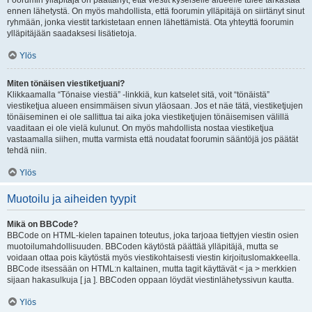
Foorumin ylläpitäjä on päättänyt, että viestit kyseiselle alueelle tulee tarkastaa
ennen lähetystä. On myös mahdollista, että foorumin ylläpitäjä on siirtänyt sinut
ryhmään, jonka viestit tarkistetaan ennen lähettämistä. Ota yhteyttä foorumin
ylläpitäjään saadaksesi lisätietoja.
Ylös
Miten tönäisen viestiketjuani?
Klikkaamalla “Tönaise viestiä” -linkkiä, kun katselet sitä, voit “tönäistä”
viestiketjua alueen ensimmäisen sivun yläosaan. Jos et näe tätä, viestiketjujen
tönäiseminen ei ole sallittua tai aika joka viestiketjujen tönäisemisen välillä
vaaditaan ei ole vielä kulunut. On myös mahdollista nostaa viestiketjua
vastaamalla siihen, mutta varmista että noudatat foorumin sääntöjä jos päätät
tehdä niin.
Ylös
Muotoilu ja aiheiden tyypit
Mikä on BBCode?
BBCode on HTML-kielen tapainen toteutus, joka tarjoaa tiettyjen viestin osien
muotoilumahdollisuuden. BBCoden käytöstä päättää ylläpitäjä, mutta se
voidaan ottaa pois käytöstä myös viestikohtaisesti viestin kirjoituslomakkeella.
BBCode itsessään on HTML:n kaltainen, mutta tagit käyttävät < ja > merkkien
sijaan hakasulkuja [ ja ]. BBCoden oppaan löydät viestinlähetyssivun kautta.
Ylös