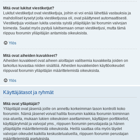
Mitä ovat lukitut viestiketjut?
Lukitut viestiketjut ovat viestiketjuja, joihin ei voi enää lähettää vastauksia ja
mahdolliset kyselyt joita viestiketjussa oli, ovat päättyneet automaattisesti.
Viestiketjuja voidaan lukita useista syistä ylläpitäjän tai foorumin valvojan
toimesta. Saatat myös pystyä lukitsemaan oman viestiketjusi, mutta tämä
riippuu foorumin ylläpitäjän antamista oikeuksista.
Ylös
Mitä ovat aiheiden kuvakkeet?
Aiheiden kuvakkeet ovat aiheen aloittajan valitsemia kuvakkeita joiden on
tarkoitus kuvastaa niiden sisältöä. Aiheiden kuvakkeiden käyttöoikeudet
riippuvat foorumin ylläpitäjän määrittelemistä oikeuksista.
Ylös
Käyttäjätasot ja ryhmät
Mitä ovat ylläpitäjät?
Ylläpitäjät ovat jäseniä joille on annettu korkeimman tason kontrolli koko
foorumiin. Nämä jäsenet voivat hallita foorumin kaikkia foorumin toiminnan
osa-alueita, mukaan lukien oikeuksien asettaminen, käyttäjien porttikiellot,
käyttäjäryhmät ja valvojat yms., riippuen foorumin perustajasta ja hänen
ylläpitäjille määrittelemistä oikeuksista. Heillä saattaa olla myös täydet
valvojan oikeudet kaikilla keskustelualueilla, riippuen foorumin perustajan
määrittelemistä asetuksista.