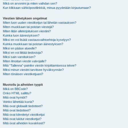
Mikä on arvonimi ja miten vaihdan sen?
Kun klikkaan sähköpostilinkkiä, minua pyydetään kirjautumaan?
Viestien lähetyksen ongelmat
Miten luon uuden viestiketjun tai lähetän vastauksen?
Miten muokkaan tai poistan viestejä?
Miten liitän allekirjoituksen viestiini?
Kuinka luon äänestyksen?
Miksi en voi lisätä vastausvaihtoehtoja kyselyyn?
Kuinka muokkaan tai poistan äänestyksen?
Miksi en pääse alueelle?
Miksi en voi liittää tiedostoja?
Miksi sain varoituksen?
Miten ilmoitan viestin valvojalle?
Mitä “Tallenna”-painike viestin kirjoittamisessa tekee?
Miksi minun viestini tarvitsee hyväksynnän?
Miten tönäisen viestiketjuani?
Muotoilu ja aiheiden tyypit
Mikä on BBCode?
Onko HTML sallittu?
Mitä ovat hymiöt?
Voinko lähettää kuvia?
Mitä ovat globaalit tiedotteet?
Mitä ovat tiedotteet?
Mitä ovat kiinnitetyt viestiketjut
Mitä ovat lukitut viestiketjut?
Mitä ovat aiheiden kuvakkeet?