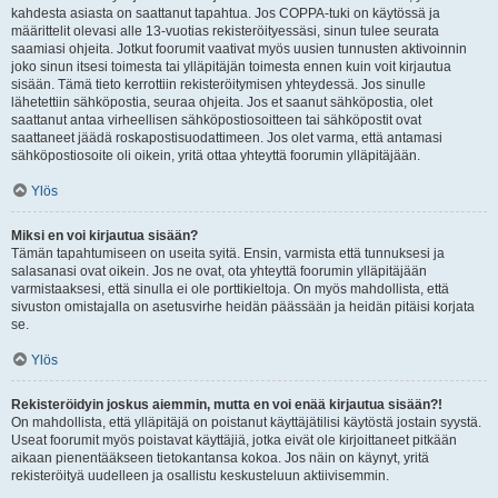
kahdesta asiasta on saattanut tapahtua. Jos COPPA-tuki on käytössä ja
määrittelit olevasi alle 13-vuotias rekisteröityessäsi, sinun tulee seurata
saamiasi ohjeita. Jotkut foorumit vaativat myös uusien tunnusten aktivoinnin
joko sinun itsesi toimesta tai ylläpitäjän toimesta ennen kuin voit kirjautua
sisään. Tämä tieto kerrottiin rekisteröitymisen yhteydessä. Jos sinulle
lähetettiin sähköpostia, seuraa ohjeita. Jos et saanut sähköpostia, olet
saattanut antaa virheellisen sähköpostiosoitteen tai sähköpostit ovat
saattaneet jäädä roskapostisuodattimeen. Jos olet varma, että antamasi
sähköpostiosoite oli oikein, yritä ottaa yhteyttä foorumin ylläpitäjään.
Ylös
Miksi en voi kirjautua sisään?
Tämän tapahtumiseen on useita syitä. Ensin, varmista että tunnuksesi ja
salasanasi ovat oikein. Jos ne ovat, ota yhteyttä foorumin ylläpitäjään
varmistaaksesi, että sinulla ei ole porttikieltoja. On myös mahdollista, että
sivuston omistajalla on asetusvirhe heidän päässään ja heidän pitäisi korjata
se.
Ylös
Rekisteröidyin joskus aiemmin, mutta en voi enää kirjautua sisään?!
On mahdollista, että ylläpitäjä on poistanut käyttäjätilisi käytöstä jostain syystä.
Useat foorumit myös poistavat käyttäjiä, jotka eivät ole kirjoittaneet pitkään
aikaan pienentääkseen tietokantansa kokoa. Jos näin on käynyt, yritä
rekisteröityä uudelleen ja osallistu keskusteluun aktiivisemmin.