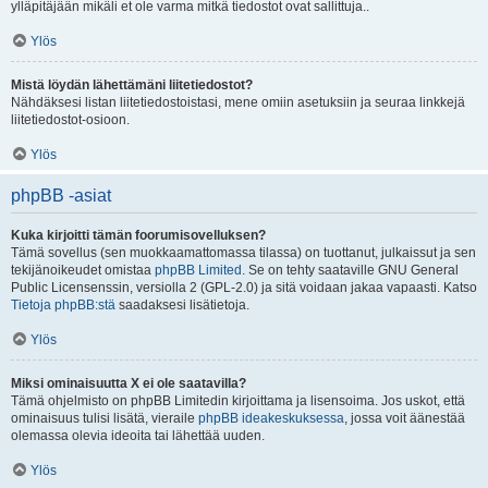
ylläpitäjään mikäli et ole varma mitkä tiedostot ovat sallittuja..
Ylös
Mistä löydän lähettämäni liitetiedostot?
Nähdäksesi listan liitetiedostoistasi, mene omiin asetuksiin ja seuraa linkkejä
liitetiedostot-osioon.
Ylös
phpBB -asiat
Kuka kirjoitti tämän foorumisovelluksen?
Tämä sovellus (sen muokkaamattomassa tilassa) on tuottanut, julkaissut ja sen
tekijänoikeudet omistaa
phpBB Limited
. Se on tehty saataville GNU General
Public Licensenssin, versiolla 2 (GPL-2.0) ja sitä voidaan jakaa vapaasti. Katso
Tietoja phpBB:stä
saadaksesi lisätietoja.
Ylös
Miksi ominaisuutta X ei ole saatavilla?
Tämä ohjelmisto on phpBB Limitedin kirjoittama ja lisensoima. Jos uskot, että
ominaisuus tulisi lisätä, vieraile
phpBB ideakeskuksessa
, jossa voit äänestää
olemassa olevia ideoita tai lähettää uuden.
Ylös