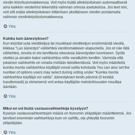
viestin kirjoituslomakkeessa. Voit myös lisätä allekirjoituksen automaattisesti
aina kaikkiin viesteihisi tekemällä valinnan omissa asetuksissa. Jos teet niin,
voit silti estää allekirjoituksen liittämisen yksittäiseen viestiin poistamalla
valinnan viestinkirjoituslomakkeessa.
Ylös
Kuinka luon äänestyksen?
Kun kirjoitat uuta viestiketjua tai muokkaat viestiketjun ensimmäistä viestiä,
klikkaa "Luo äänestys"-välilehteä viestilomakkeen alapuolella. Jos et näe tätä
välilehteä, sinulla ei ole tarvittavia oikeuksia äänestysten luomiseen. Syötä
otsikko ja ainakin kaksi vaihtoehtoa niille varattuihin kenttiin. Varmista että
jokainen vaihtoehto on omalla rivillään tekstikentässä. Voit myös määritellä
kuinka monta vaihtoehtoa käyttäjät voivat valita kohdasta You can also set the
number of options users may select during voting under “Kuinka monta
vaihtoehtoa käyttäjä voi valita”, äänestyksen kesto päivinä (0 kestää
loputtomasti) ja viimeisenä voit antaa käyttäjille mahdollisuuden muuttaa
ääntään.
Ylös
Miksi en voi lisätä vastausvaihtoehtoja kyselyyn?
Kyselyn vastausvaihtoehtojen määrä on foorumin ylläpitäjän määrittelemä. Jos
tarvitset enemmän vaihtoehtoja kuin on sallittu, ota yhteyttä foorumin
ylläpitäjään.
Ylös