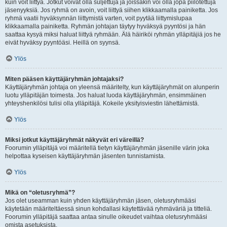
kuin voit liittyä. Jotkut voivat olla suljettuja ja joissakin voi olla jopa piilotettuja
jäsenyyksiä. Jos ryhmä on avoin, voit liittyä siihen klikkaamalla painiketta. Jos
ryhmä vaatii hyväksynnän liittymistä varten, voit pyytää liittymislupaa
klikkaamalla painiketta. Ryhmän johtajan täytyy hyväksyä pyyntösi ja hän
saattaa kysyä miksi haluat liittyä ryhmään. Älä häiriköi ryhmän ylläpitäjiä jos he
eivät hyväksy pyyntöäsi. Heillä on syynsä.
Ylös
Miten pääsen käyttäjäryhmän johtajaksi?
Käyttäjäryhmän johtaja on yleensä määritelty, kun käyttäjäryhmät on alunperin
luotu ylläpitäjän toimesta. Jos haluat luoda käyttäjäryhmän, ensimmäinen
yhteyshenkilösi tulisi olla ylläpitäjä. Kokeile yksityisviestin lähettämistä.
Ylös
Miksi jotkut käyttäjäryhmät näkyvät eri väreillä?
Foorumin ylläpitäjä voi määritellä tietyn käyttäjäryhmän jäsenille värin joka
helpottaa kyseisen käyttäjäryhmän jäsenten tunnistamista.
Ylös
Mikä on “oletusryhmä”?
Jos olet useamman kuin yhden käyttäjäryhmän jäsen, oletusryhmääsi
käytetään määriteltäessä sinun kohdallasi käytettävää ryhmäväriä ja titteliä.
Foorumin ylläpitäjä saattaa antaa sinulle oikeudet vaihtaa oletusryhmääsi
omista asetuksista.