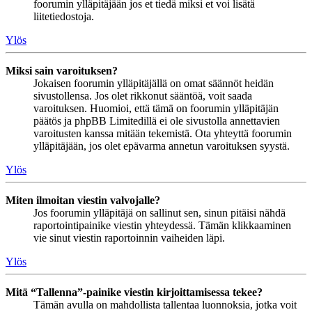
foorumin ylläpitäjään jos et tiedä miksi et voi lisätä
liitetiedostoja.
Ylös
Miksi sain varoituksen?
Jokaisen foorumin ylläpitäjällä on omat säännöt heidän
sivustollensa. Jos olet rikkonut sääntöä, voit saada
varoituksen. Huomioi, että tämä on foorumin ylläpitäjän
päätös ja phpBB Limitedillä ei ole sivustolla annettavien
varoitusten kanssa mitään tekemistä. Ota yhteyttä foorumin
ylläpitäjään, jos olet epävarma annetun varoituksen syystä.
Ylös
Miten ilmoitan viestin valvojalle?
Jos foorumin ylläpitäjä on sallinut sen, sinun pitäisi nähdä
raportointipainike viestin yhteydessä. Tämän klikkaaminen
vie sinut viestin raportoinnin vaiheiden läpi.
Ylös
Mitä “Tallenna”-painike viestin kirjoittamisessa tekee?
Tämän avulla on mahdollista tallentaa luonnoksia, jotka voit