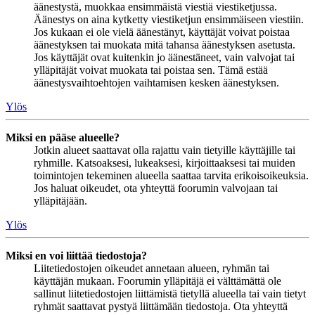
äänestystä, muokkaa ensimmäistä viestiä viestiketjussa.
Äänestys on aina kytketty viestiketjun ensimmäiseen viestiin.
Jos kukaan ei ole vielä äänestänyt, käyttäjät voivat poistaa
äänestyksen tai muokata mitä tahansa äänestyksen asetusta.
Jos käyttäjät ovat kuitenkin jo äänestäneet, vain valvojat tai
ylläpitäjät voivat muokata tai poistaa sen. Tämä estää
äänestysvaihtoehtojen vaihtamisen kesken äänestyksen.
Ylös
Miksi en pääse alueelle?
Jotkin alueet saattavat olla rajattu vain tietyille käyttäjille tai
ryhmille. Katsoaksesi, lukeaksesi, kirjoittaaksesi tai muiden
toimintojen tekeminen alueella saattaa tarvita erikoisoikeuksia.
Jos haluat oikeudet, ota yhteyttä foorumin valvojaan tai
ylläpitäjään.
Ylös
Miksi en voi liittää tiedostoja?
Liitetiedostojen oikeudet annetaan alueen, ryhmän tai
käyttäjän mukaan. Foorumin ylläpitäjä ei välttämättä ole
sallinut liitetiedostojen liittämistä tietyllä alueella tai vain tietyt
ryhmät saattavat pystyä liittämään tiedostoja. Ota yhteyttä