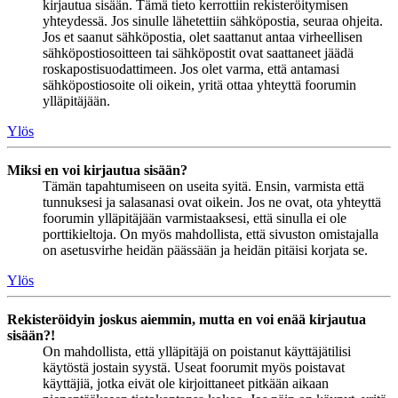
kirjautua sisään. Tämä tieto kerrottiin rekisteröitymisen
yhteydessä. Jos sinulle lähetettiin sähköpostia, seuraa ohjeita.
Jos et saanut sähköpostia, olet saattanut antaa virheellisen
sähköpostiosoitteen tai sähköpostit ovat saattaneet jäädä
roskapostisuodattimeen. Jos olet varma, että antamasi
sähköpostiosoite oli oikein, yritä ottaa yhteyttä foorumin
ylläpitäjään.
Ylös
Miksi en voi kirjautua sisään?
Tämän tapahtumiseen on useita syitä. Ensin, varmista että
tunnuksesi ja salasanasi ovat oikein. Jos ne ovat, ota yhteyttä
foorumin ylläpitäjään varmistaaksesi, että sinulla ei ole
porttikieltoja. On myös mahdollista, että sivuston omistajalla
on asetusvirhe heidän päässään ja heidän pitäisi korjata se.
Ylös
Rekisteröidyin joskus aiemmin, mutta en voi enää kirjautua
sisään?!
On mahdollista, että ylläpitäjä on poistanut käyttäjätilisi
käytöstä jostain syystä. Useat foorumit myös poistavat
käyttäjiä, jotka eivät ole kirjoittaneet pitkään aikaan