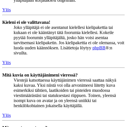
ylläpitäjään korjataksesi ongelman.
Ylös
Kieleni ei ole valittavana!
Joko ylläpitäjä ei ole asentanut kielellesi kielipakettia tai
kukaan ei ole kääntänyt tätä foorumia kielellesi. Kokeile
pyytää foorumin ylläpitäjältä, josko hän voisi asentaa
tarvitsemasi kielipaketin. Jos kielipakettia ei ole olemassa, voit
luoda uuden käännöksen. Lisätietoja löytyy
phpBB
®:n
sivuilta.
Ylös
Mitä kuvia on käyttäjänimeni vieressä?
Viestejä katsottaessa käyttäjänimen vieressä saattaa näkyä
kaksi kuvaa. Yksi niistä voi olla arvonimeesi liitetty kuva
esimerkiksi tähtien, laatikoiden tai pisteiden muodossa
viestimäärästäsi tai statuksestasi riippuen. Toinen, yleensä
isompi kuva on avatar ja on yleensä uniikki tai
henkilökohtainen jokaisella käyttäjällä.
Ylös