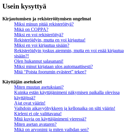
Usein kysyttyä
Kirjautumisen ja rekisteröitymisen ongelmat
Miksi minun pitää rekisteröityä?
Mikä on COPPA?
Miksi en voi rekisteröityä?
Rekisteröidyin, mutta en voi kirjautua!
Miksi en voi kirjautua sisään?
Rekisteröidyin joskus aiemmin, mutta en voi enää kirjautua
sisään?!
Olen hukannut salasanani!
Miksi minut kirjataan ulos automaattisesti?
Mitä “Poista foorumin evästeet” tekee?
Käyttäjän asetukset
Miten muutan asetuksiani?
Kuinka estän käyttäjänimeni näkymisen paikalla olevissa
käyttäjissä?
Ajat ovat väärin!
Vaihdoin aikavyöhykkeen ja kellonaika on silti väärin!
Kieleni ei ole valittavana!
Mitä kuvia on käyttäjänimeni vieressä?
Miten asetan avataren?
Mikä on arvonimi ja miten vaihdan sen?