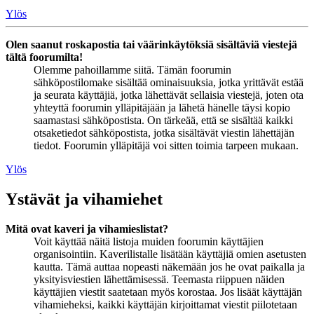
Ylös
Olen saanut roskapostia tai väärinkäytöksiä sisältäviä viestejä
tältä foorumilta!
Olemme pahoillamme siitä. Tämän foorumin
sähköpostilomake sisältää ominaisuuksia, jotka yrittävät estää
ja seurata käyttäjiä, jotka lähettävät sellaisia viestejä, joten ota
yhteyttä foorumin ylläpitäjään ja lähetä hänelle täysi kopio
saamastasi sähköpostista. On tärkeää, että se sisältää kaikki
otsaketiedot sähköpostista, jotka sisältävät viestin lähettäjän
tiedot. Foorumin ylläpitäjä voi sitten toimia tarpeen mukaan.
Ylös
Ystävät ja vihamiehet
Mitä ovat kaveri ja vihamieslistat?
Voit käyttää näitä listoja muiden foorumin käyttäjien
organisointiin. Kaverilistalle lisätään käyttäjiä omien asetusten
kautta. Tämä auttaa nopeasti näkemään jos he ovat paikalla ja
yksityisviestien lähettämisessä. Teemasta riippuen näiden
käyttäjien viestit saatetaan myös korostaa. Jos lisäät käyttäjän
vihamieheksi, kaikki käyttäjän kirjoittamat viestit piilotetaan