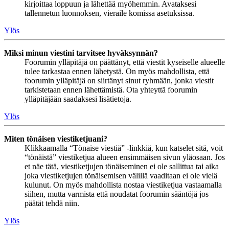
kirjoittaa loppuun ja lähettää myöhemmin. Avataksesi
tallennetun luonnoksen, vieraile komissa asetuksissa.
Ylös
Miksi minun viestini tarvitsee hyväksynnän?
Foorumin ylläpitäjä on päättänyt, että viestit kyseiselle alueelle
tulee tarkastaa ennen lähetystä. On myös mahdollista, että
foorumin ylläpitäjä on siirtänyt sinut ryhmään, jonka viestit
tarkistetaan ennen lähettämistä. Ota yhteyttä foorumin
ylläpitäjään saadaksesi lisätietoja.
Ylös
Miten tönäisen viestiketjuani?
Klikkaamalla “Tönaise viestiä” -linkkiä, kun katselet sitä, voit
“tönäistä” viestiketjua alueen ensimmäisen sivun yläosaan. Jos
et näe tätä, viestiketjujen tönäiseminen ei ole sallittua tai aika
joka viestiketjujen tönäisemisen välillä vaaditaan ei ole vielä
kulunut. On myös mahdollista nostaa viestiketjua vastaamalla
siihen, mutta varmista että noudatat foorumin sääntöjä jos
päätät tehdä niin.
Ylös