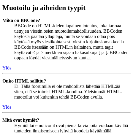
Muotoilu ja aiheiden tyypit
Mikä on BBCode?
BBCode on HTML-kielen tapainen toteutus, joka tarjoaa
tiettyjen viestin osien muotoilumahdollisuuden. BBCoden
käytöstä päättää ylläpitäjä, mutta se voidaan ottaa pois
käytöstä myös viestikohtaisesti viestin kirjoituslomakkeella.
BBCode itsessään on HTML:n kaltainen, mutta tagit
käyttävät < ja > merkkien sijaan hakasulkuja [ ja ]. BBCoden
oppaan löydät viestinlähetyssivun kautta.
Ylös
Onko HTML sallittu?
Ei. Tällä foorumilla ei ole mahdollista lähettää HTML:ää
siten, että se toimisi HTML-koodina. Yleisimmät HTML-
muotoilut voi kuitenkin tehdä BBCoden avulla.
Ylös
Mitä ovat hymiöt?
Hymiöt tai emoticonit ovat pieniä kuvia joita voidaan käyttää
tunteiden ilmaisemiseen lyhyitä koodeja käyttämällä.