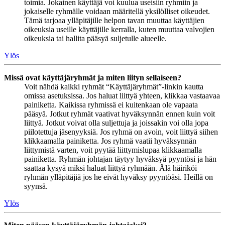
toimia. Jokainen käyttäjä voi kuulua useisiin ryhmiin ja
jokaiselle ryhmälle voidaan määritellä yksilölliset oikeudet.
Tämä tarjoaa ylläpitäjille helpon tavan muuttaa käyttäjien
oikeuksia useille käyttäjille kerralla, kuten muuttaa valvojien
oikeuksia tai hallita pääsyä suljetulle alueelle.
Ylös
Missä ovat käyttäjäryhmät ja miten liityn sellaiseen?
Voit nähdä kaikki ryhmät “Käyttäjäryhmät”-linkin kautta
omissa asetuksissa. Jos haluat liittyä yhteen, klikkaa vastaavaa
painiketta. Kaikissa ryhmissä ei kuitenkaan ole vapaata
pääsyä. Jotkut ryhmät vaativat hyväksynnän ennen kuin voit
liittyä. Jotkut voivat olla suljettuja ja joissakin voi olla jopa
piilotettuja jäsenyyksiä. Jos ryhmä on avoin, voit liittyä siihen
klikkaamalla painiketta. Jos ryhmä vaatii hyväksynnän
liittymistä varten, voit pyytää liittymislupaa klikkaamalla
painiketta. Ryhmän johtajan täytyy hyväksyä pyyntösi ja hän
saattaa kysyä miksi haluat liittyä ryhmään. Älä häiriköi
ryhmän ylläpitäjiä jos he eivät hyväksy pyyntöäsi. Heillä on
syynsä.
Ylös