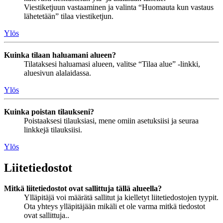
Viestiketjuun vastaaminen ja valinta “Huomauta kun vastaus
lähetetään” tilaa viestiketjun.
Ylös
Kuinka tilaan haluamani alueen?
Tilataksesi haluamasi alueen, valitse “Tilaa alue” -linkki,
aluesivun alalaidassa.
Ylös
Kuinka poistan tilaukseni?
Poistaaksesi tilauksiasi, mene omiin asetuksiisi ja seuraa
linkkejä tilauksiisi.
Ylös
Liitetiedostot
Mitkä liitetiedostot ovat sallittuja tällä alueella?
Ylläpitäjä voi määrätä sallitut ja kielletyt liitetiedostojen tyypit.
Ota yhteys ylläpitäjään mikäli et ole varma mitkä tiedostot
ovat sallittuja..