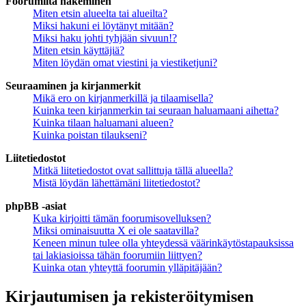
Foorumilta hakeminen
Miten etsin alueelta tai alueilta?
Miksi hakuni ei löytänyt mitään?
Miksi haku johti tyhjään sivuun!?
Miten etsin käyttäjiä?
Miten löydän omat viestini ja viestiketjuni?
Seuraaminen ja kirjanmerkit
Mikä ero on kirjanmerkillä ja tilaamisella?
Kuinka teen kirjanmerkin tai seuraan haluamaani aihetta?
Kuinka tilaan haluamani alueen?
Kuinka poistan tilaukseni?
Liitetiedostot
Mitkä liitetiedostot ovat sallittuja tällä alueella?
Mistä löydän lähettämäni liitetiedostot?
phpBB -asiat
Kuka kirjoitti tämän foorumisovelluksen?
Miksi ominaisuutta X ei ole saatavilla?
Keneen minun tulee olla yhteydessä väärinkäytöstapauksissa
tai lakiasioissa tähän foorumiin liittyen?
Kuinka otan yhteyttä foorumin ylläpitäjään?
Kirjautumisen ja rekisteröitymisen