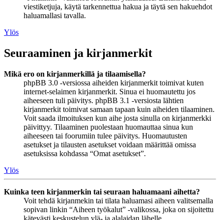
viestiketjuja, käytä tarkennettua hakua ja täytä sen hakuehdot
haluamallasi tavalla.
Ylös
Seuraaminen ja kirjanmerkit
Mikä ero on kirjanmerkillä ja tilaamisella?
phpBB 3.0 -versiossa aiheiden kirjanmerkit toimivat kuten
internet-selaimen kirjanmerkit. Sinua ei huomautettu jos
aiheeseen tuli päivitys. phpBB 3.1 -versiosta lähtien
kirjanmerkit toimivat samaan tapaan kuin aiheiden tilaaminen.
Voit saada ilmoituksen kun aihe josta sinulla on kirjanmerkki
päivittyy. Tilaaminen puolestaan huomauttaa sinua kun
aiheeseen tai foorumiin tulee päivitys. Huomautusten
asetukset ja tilausten asetukset voidaan määrittää omissa
asetuksissa kohdassa “Omat asetukset”.
Ylös
Kuinka teen kirjanmerkin tai seuraan haluamaani aihetta?
Voit tehdä kirjanmekin tai tilata haluamasi aiheen valitsemalla
sopivan linkin “Aiheen työkalut” -valikossa, joka on sijoitettu
kätevästi keskustelun ylä- ja alalaidan lähelle.