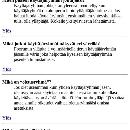
Miten pääsen käyttäjäryhmän johtajaksi?
Käyttäjäryhmän johtaja on yleensä määritelty, kun
käyttäjäryhmät on alunperin luotu ylläpitäjän toimesta. Jos
haluat luoda käyttäjäryhmän, ensimmäinen yhteyshenkilösi
tulisi olla ylläpitäjä. Kokeile yksityisviestin lähettämistä.
Ylös
Miksi jotkut käyttäjäryhmät näkyvät eri väreillä?
Foorumin ylläpitäjä voi määritellä tietyn käyttäjäryhmän
jäsenille värin joka helpottaa kyseisen käyttäjäryhmän
jäsenten tunnistamista.
Ylös
Mikä on “oletusryhmä”?
Jos olet useamman kuin yhden käyttäjäryhmän jäsen,
oletusryhmääsi käytetään määriteltäessä sinun kohdallasi
käytettävää ryhmäväriä ja titteliä. Foorumin ylläpitäjä saattaa
antaa sinulle oikeudet vaihtaa oletusryhmääsi omista
asetuksista.
Ylös