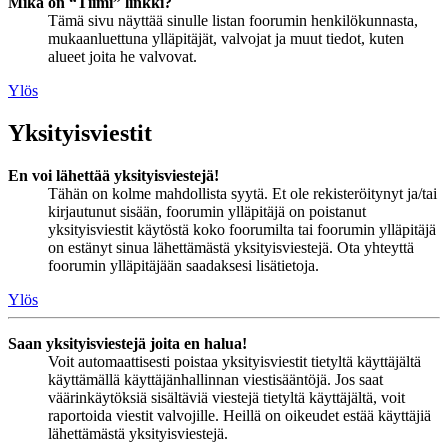
Mikä on “Tiimi” linkki?
Tämä sivu näyttää sinulle listan foorumin henkilökunnasta,
mukaanluettuna ylläpitäjät, valvojat ja muut tiedot, kuten
alueet joita he valvovat.
Ylös
Yksityisviestit
En voi lähettää yksityisviestejä!
Tähän on kolme mahdollista syytä. Et ole rekisteröitynyt ja/tai
kirjautunut sisään, foorumin ylläpitäjä on poistanut
yksityisviestit käytöstä koko foorumilta tai foorumin ylläpitäjä
on estänyt sinua lähettämästä yksityisviestejä. Ota yhteyttä
foorumin ylläpitäjään saadaksesi lisätietoja.
Ylös
Saan yksityisviestejä joita en halua!
Voit automaattisesti poistaa yksityisviestit tietyltä käyttäjältä
käyttämällä käyttäjänhallinnan viestisääntöjä. Jos saat
väärinkäytöksiä sisältäviä viestejä tietyltä käyttäjältä, voit
raportoida viestit valvojille. Heillä on oikeudet estää käyttäjiä
lähettämästä yksityisviestejä.