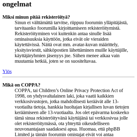
ongelmat
Miksi minun pitää rekisteröityä?
Sinun ei välttämättä tarvitse, riippuu foorumin ylläpitäjästä,
tarvitaanko foorumilla kirjoittamiseen rekisteröitymistä.
Rekisteröityminen voi kuitenkin antaa sinulle lisää
ominaisuuksia käyttöön, jotka eivät ole vieraiden
käytettävissä. Näitä ovat mm. avatar-kuvan määrittely,
yksityisviestit, sähköpostien lähettäminen muille käyttäjille,
käyttäjäryhmien jäsenyys jne. Siihen menee aikaa vain
muutamia hetkiä, joten se on suositeltavaa.
Ylös
Mikä on COPPA?
COPPA, tai Children’s Online Privacy Protection Act of
1998, on yhdysvaltalainen laki, joka vaatii kaikkien
verkkosivustojen, jotka mahdollisesti keräävät alle 13-
vuotiailta tietoja, hankkia huoltajan kirjallisen luvan tietojen
keräämiseen alle 13-vuotiaalta. Jos olet epävarma koskeeko
tämä sinua rekisteröityvänä käyttäjänä tai verkkosivua jolle
olet rekisteröitymässä, ota yhteyttä oikeudelliseen
neuvonantajaan saadaksesi apua. Huomaa, että phpBB
Limited ja tämän foorumin omistajat eivät voi antaa