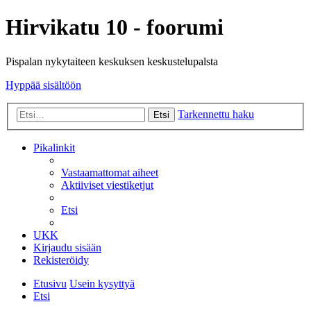
Hirvikatu 10 - foorumi
Pispalan nykytaiteen keskuksen keskustelupalsta
Hyppää sisältöön
Tarkennettu haku
Etsi
Pikalinkit
Vastaamattomat aiheet
Aktiiviset viestiketjut
Etsi
UKK
Kirjaudu sisään
Rekisteröidy
Etusivu
Usein kysyttyä
Etsi