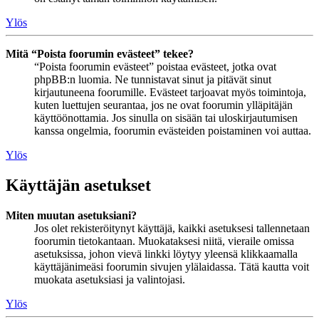
Ylös
Mitä “Poista foorumin evästeet” tekee?
“Poista foorumin evästeet” poistaa evästeet, jotka ovat
phpBB:n luomia. Ne tunnistavat sinut ja pitävät sinut
kirjautuneena foorumille. Evästeet tarjoavat myös toimintoja,
kuten luettujen seurantaa, jos ne ovat foorumin ylläpitäjän
käyttöönottamia. Jos sinulla on sisään tai uloskirjautumisen
kanssa ongelmia, foorumin evästeiden poistaminen voi auttaa.
Ylös
Käyttäjän asetukset
Miten muutan asetuksiani?
Jos olet rekisteröitynyt käyttäjä, kaikki asetuksesi tallennetaan
foorumin tietokantaan. Muokataksesi niitä, vieraile omissa
asetuksissa, johon vievä linkki löytyy yleensä klikkaamalla
käyttäjänimeäsi foorumin sivujen ylälaidassa. Tätä kautta voit
muokata asetuksiasi ja valintojasi.
Ylös