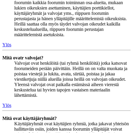
foorumin kaikkia foorumin toiminnan osa-alueita, mukaan
lukien oikeuksien asettaminen, käyttäjien porttikiellot,
käyttäjäryhmät ja valvojat yms., riippuen foorumin
perustajasta ja hänen ylläpitäjille määrittelemistä oikeuksista.
Heillä saattaa olla myös täydet valvojan oikeudet kaikilla
keskustelualueilla, riippuen foorumin perustajan
määrittelemistä asetuksista.
Ylös
Mitä ovatr valvojat?
Valvojat ovat henkilöitä (tai ryhmä henkilöitä) jotka katsovat
foorumeiden perään päivittäin. Heillä on on valta muokata ja
poistaa viestejä ja lukita, avata, siirtää, poistaa ja jakaa
viestiketjuja niillä alueilla joissa heillä on valvojan oikeudet.
Yleensä valvojat ovat paikalla estämässä aiheen vierestä
keskustelua tai hyvien tapojen vastaisen materiaalin
lähettämistä.
Ylös
Mitä ovat käyttäjäryhmät?
Käyttäjäryhmät ovat käyttäjien ryhmiä, jotka jakavat yhteisön
hallittaviin osiin, joiden kanssa foorumin ylläpitäjät voivat