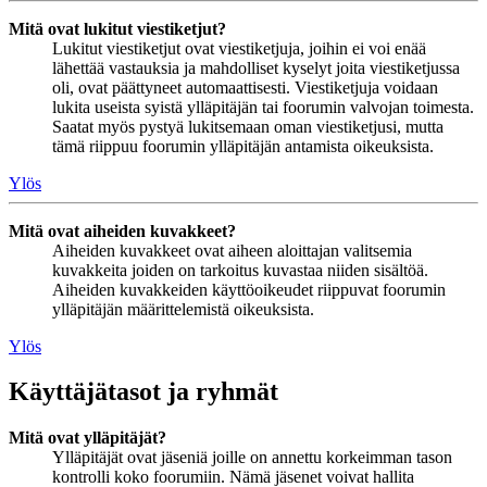
Mitä ovat lukitut viestiketjut?
Lukitut viestiketjut ovat viestiketjuja, joihin ei voi enää
lähettää vastauksia ja mahdolliset kyselyt joita viestiketjussa
oli, ovat päättyneet automaattisesti. Viestiketjuja voidaan
lukita useista syistä ylläpitäjän tai foorumin valvojan toimesta.
Saatat myös pystyä lukitsemaan oman viestiketjusi, mutta
tämä riippuu foorumin ylläpitäjän antamista oikeuksista.
Ylös
Mitä ovat aiheiden kuvakkeet?
Aiheiden kuvakkeet ovat aiheen aloittajan valitsemia
kuvakkeita joiden on tarkoitus kuvastaa niiden sisältöä.
Aiheiden kuvakkeiden käyttöoikeudet riippuvat foorumin
ylläpitäjän määrittelemistä oikeuksista.
Ylös
Käyttäjätasot ja ryhmät
Mitä ovat ylläpitäjät?
Ylläpitäjät ovat jäseniä joille on annettu korkeimman tason
kontrolli koko foorumiin. Nämä jäsenet voivat hallita