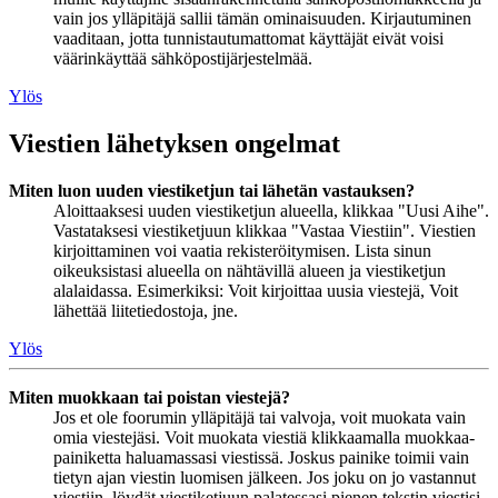
vain jos ylläpitäjä sallii tämän ominaisuuden. Kirjautuminen
vaaditaan, jotta tunnistautumattomat käyttäjät eivät voisi
väärinkäyttää sähköpostijärjestelmää.
Ylös
Viestien lähetyksen ongelmat
Miten luon uuden viestiketjun tai lähetän vastauksen?
Aloittaaksesi uuden viestiketjun alueella, klikkaa "Uusi Aihe".
Vastataksesi viestiketjuun klikkaa "Vastaa Viestiin". Viestien
kirjoittaminen voi vaatia rekisteröitymisen. Lista sinun
oikeuksistasi alueella on nähtävillä alueen ja viestiketjun
alalaidassa. Esimerkiksi: Voit kirjoittaa uusia viestejä, Voit
lähettää liitetiedostoja, jne.
Ylös
Miten muokkaan tai poistan viestejä?
Jos et ole foorumin ylläpitäjä tai valvoja, voit muokata vain
omia viestejäsi. Voit muokata viestiä klikkaamalla muokkaa-
painiketta haluamassasi viestissä. Joskus painike toimii vain
tietyn ajan viestin luomisen jälkeen. Jos joku on jo vastannut
viestiin, löydät viestiketjuun palatessasi pienen tekstin viestisi