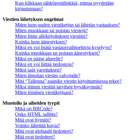
Kun klikkaan sähköpostilinkkiä, minua pyydetään
kirjautumaan?
Viestien lähetyksen ongelmat
Miten luon uuden viestiketjun tai lähetän vastauksen?
Miten muokkaan tai poistan viestejä?
Miten liitän allekirjoituksen viestiini?
Kuinka luon äänestyksen?
Miksi en voi lisätä vastausvaihtoehtoja kyselyyn?
Kuinka muokkaan tai poistan äänestyksen?
Miksi en pääse alueelle?
Miksi en voi liittää tiedostoja?
Miksi sain varoituksen?
Miten ilmoitan viestin valvojalle?
Mitä “Tallenna”-painike viestin kirjoittamisessa tekee?
Miksi minun viestini tarvitsee hyväksynnän?
Miten tönäisen viestiketjuani?
Muotoilu ja aiheiden tyypit
Mikä on BBCode?
Onko HTML sallittu?
Mitä ovat hymiöt?
Voinko lähettää kuvia?
Mitä ovat globaalit tiedotteet?
Mitä ovat tiedotteet?