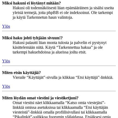
Miksi hakuni ei löytänyt mitään?
Hakusi oli todennäköisesti liian epämääräinen ja sisälsi useita
yleisiä termejä, joita phpBB ei ole indeksoinut. Ole tarkempi
ja käytä Tarkennetun haun valintoja.
Ylös
Miksi haku johti tyhjään sivuun!?
Hakusi palautti liian monta tulosta ja palvelin ei pystynyt
käsittelemään niitä. Käytä “Tarkennettua hakua” ja ole
tarkempi hakuehdoissa ja alueissa joilta etsit.
Ylös
Miten etsin käyttäjiä?
Vieraile “Käyttäjät”-sivulla ja klikkaa “Etsi käyttäjä”-linkkiä.
Ylös
Miten löydän omat viestini ja viestiketjuni?
Omat viestisi näet klikkaamalla “Katso omia viestejäsi”-
linkkiä omissa asetuksissa tai klikkaamalla “Etsi käyttäjän
viesteistä”-linkkiä omalla profiilisivullasi tai klikkaamalla
“Pikalinkit”-valikkoa foorumin ylälaidassa. Etsiäksesi omia