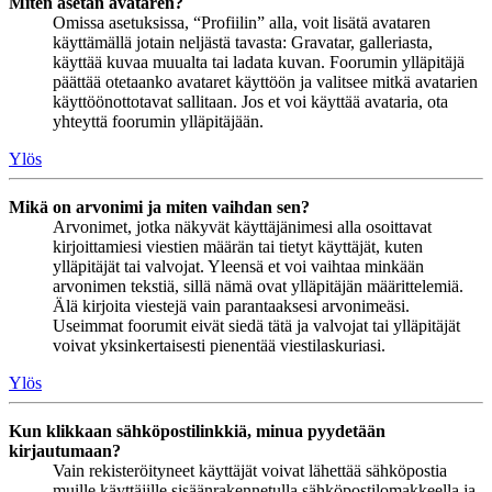
Miten asetan avataren?
Omissa asetuksissa, “Profiilin” alla, voit lisätä avataren
käyttämällä jotain neljästä tavasta: Gravatar, galleriasta,
käyttää kuvaa muualta tai ladata kuvan. Foorumin ylläpitäjä
päättää otetaanko avataret käyttöön ja valitsee mitkä avatarien
käyttöönottotavat sallitaan. Jos et voi käyttää avataria, ota
yhteyttä foorumin ylläpitäjään.
Ylös
Mikä on arvonimi ja miten vaihdan sen?
Arvonimet, jotka näkyvät käyttäjänimesi alla osoittavat
kirjoittamiesi viestien määrän tai tietyt käyttäjät, kuten
ylläpitäjät tai valvojat. Yleensä et voi vaihtaa minkään
arvonimen tekstiä, sillä nämä ovat ylläpitäjän määrittelemiä.
Älä kirjoita viestejä vain parantaaksesi arvonimeäsi.
Useimmat foorumit eivät siedä tätä ja valvojat tai ylläpitäjät
voivat yksinkertaisesti pienentää viestilaskuriasi.
Ylös
Kun klikkaan sähköpostilinkkiä, minua pyydetään
kirjautumaan?
Vain rekisteröityneet käyttäjät voivat lähettää sähköpostia
muille käyttäjille sisäänrakennetulla sähköpostilomakkeella ja