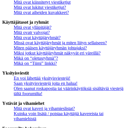
Mitä ovat kiinnitetyt viestiketjut
Mitä ovat lukitut viestiketjut?
Mitä ovat aiheiden kuvakkeet?
Käyttäjätasot ja ryhmät
Mitä ovat ylläpitäjät?
Mitä ovatr valvojat?
Mitä ovat käyttäjäryhmät?
Missä ovat käyttäjäryhmät ja miten liityn sellaiseen?
Miten pääsen käyttäjäryhmän johtajaksi?
Miksi jotkut käyttäjäryhmät näkyvät eri väreillä?
Mikä on “oletusryhmä”?
Mikä on “Tiimi” linkki?
Yksityisviestit
En voi lähettää yksityisviestejä!
Saan yksityisviestejä joita en halua!
Olen saanut roskapostia tai väärinkäytöksiä sisältäviä viestejä
tältä foorumilta!
Ystävät ja vihamiehet
Mitä ovat kaveri ja vihamieslistat?
Kuinka voin lisätä / poistaa käyttäjiä kavereista tai
vihamiehistä