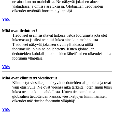
ne aina kun on mahdolista. Ne näkyvät jokaisen alueen
ylälaidassa ja omissa asetuksissa. Globaalien tiedotteiden
oikeudet myöntää foorumin ylläpitäjä.
Ylös
Mitä ovat tiedotteet?
Tiedotteet usein sisältävät tärkeää tietoa foorumista jota olet
lukemassa ja siksi ne tulisi lukea aina kun mahdollista.
Tiedotteet näkyvät jokaisen sivun ylälaidassa niillä
foorumeilla joihin ne on lähetetty. Kuten globaalien
tiedotteiden kohdalla, tiedotteiden lähettämisen oikeudet antaa
foorumin ylläpitäjä.
Ylös
Mitä ovat kiinnitetyt viestiketjut
Kiinnitetyt viestiketjut näkyvät tiedotteiden alapuolella ja ovat
vain etusivulla. Ne ovat yleensä aika tärkeitä, joten sinun tulisi
lukea ne aina kun mahdollista. Kuten tiedotteiden ja
globaalien tiedotteiden kanssa, viestiketjujen kiinnittämisen
oikeudet määrittelee foorumin ylläpitäjä.
Ylös