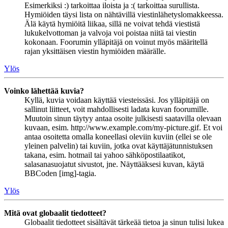
Esimerkiksi :) tarkoittaa iloista ja :( tarkoittaa surullista.
Hymiöiden täysi lista on nähtävillä viestinlähetyslomakkeessa.
Älä käytä hymiöitä liikaa, sillä ne voivat tehdä viestistä
lukukelvottoman ja valvoja voi poistaa niitä tai viestin
kokonaan. Foorumin ylläpitäjä on voinut myös määritellä
rajan yksittäisen viestin hymiöiden määrälle.
Ylös
Voinko lähettää kuvia?
Kyllä, kuvia voidaan käyttää viesteissäsi. Jos ylläpitäjä on
sallinut liitteet, voit mahdollisesti ladata kuvan foorumille.
Muutoin sinun täytyy antaa osoite julkisesti saatavilla olevaan
kuvaan, esim. http://www.example.com/my-picture.gif. Et voi
antaa osoitetta omalla koneellasi oleviin kuviin (ellei se ole
yleinen palvelin) tai kuviin, jotka ovat käyttäjätunnistuksen
takana, esim. hotmail tai yahoo sähköpostilaatikot,
salasanasuojatut sivustot, jne. Näyttääksesi kuvan, käytä
BBCoden [img]-tagia.
Ylös
Mitä ovat globaalit tiedotteet?
Globaalit tiedotteet sisältävät tärkeää tietoa ja sinun tulisi lukea