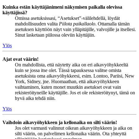
Kuinka estän käyttäjänimeni näkymisen paikalla olevissa
käyttäjissä?
Omissa asetuksissasi, “Asetukset”-välilehdellä, löydät
mahdollisuuden valita
Piilota paikallaolo
. Ottamalla tämän
asetuksen käyttöön näyt vain ylläpitäjille, valvojille ja itsellesi.
Sinut lasketaan piilossa oleviin käyttäjiin.
Ylös
Ajat ovat väärin!
On mahdollista, että näytetty aika on eri aikavyöhykkeeltä
kuin se jossa itse olet. Tässä tapauksessa valitse omista
asetuksista oma aikavyöhykkeesi, esim. Lontoo, Pariisi, New
York, Sidney, jne. Huomaathan, että aikavyöhykkeen
vaihtaminen, kuten monet muutkin asetukset ovat vain
rekisteröityneille käyttäjille. Jos et ole rekisteröitynyt, tämä on
hyvä aika tehdä niin.
Ylös
Vaihdoin aikavyöhykkeen ja kellonaika on silti väärin!
Jos olet varmasti valinnut oikean aikavyöhykkeen ja aika on
silti väärin, on palvelimen kellonaika väärin. Ota yhteyttä