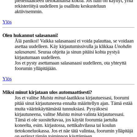
pienentääkseen tietokantansa kokoa. Jos näin on käynyt, yritä
rekisteröityä uudelleen ja osallistu keskusteluun
aktiivisemmin.
Ylös
Olen hukannut salasanani!
Älä panikoi! Vaikka salasanaasi ei voida palauttaa, se voidaan
asettaa uudelleen. Käy kirjautumissivulla ja klikkaa
Unohdin
salasanani
. Seuraa ohjeita ja sinun pitäisi kohta pystyä
kirjautumaan uudelleen.
Jos et pysty asettamaan salasanaasi uudelleen, ota yhteyttä
foorumin ylläpitäjään.
Ylös
Miksi minut kirjataan ulos automaattisesti?
Jos et valitse
Muista minut
-laatikkoa kirjautuessasi, foorumi
pitää sinut kirjautuneena ennalta määritellyn ajan. Tämä estää
muita väärinkäyttämästä tunnuksiasi. Pysyäksesi
kirjautuneena, valitse
Muista minut
-valinta kirjautuessasi.
Tämä ei ole suositeltavaa, jos käytät foorumia jaetulta
koneelta, esim. kirjastossa, nettikahvilassa tai koulun
tietokoneluokassa. Jos et näe tätä valintaa, foorumin ylläpitäjä
on estänyt tämän toiminnon käyttämisen.