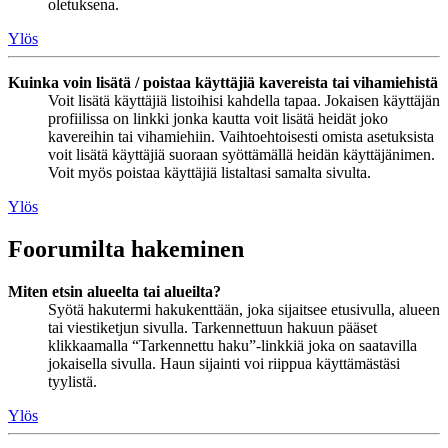
oletuksena.
Ylös
Kuinka voin lisätä / poistaa käyttäjiä kavereista tai vihamiehistä
Voit lisätä käyttäjiä listoihisi kahdella tapaa. Jokaisen käyttäjän
profiilissa on linkki jonka kautta voit lisätä heidät joko
kavereihin tai vihamiehiin. Vaihtoehtoisesti omista asetuksista
voit lisätä käyttäjiä suoraan syöttämällä heidän käyttäjänimen.
Voit myös poistaa käyttäjiä listaltasi samalta sivulta.
Ylös
Foorumilta hakeminen
Miten etsin alueelta tai alueilta?
Syötä hakutermi hakukenttään, joka sijaitsee etusivulla, alueen
tai viestiketjun sivulla. Tarkennettuun hakuun pääset
klikkaamalla “Tarkennettu haku”-linkkiä joka on saatavilla
jokaisella sivulla. Haun sijainti voi riippua käyttämästäsi
tyylistä.
Ylös