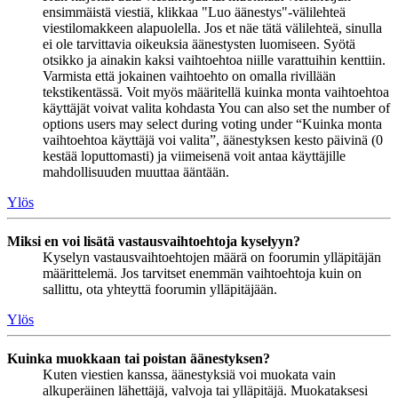
ensimmäistä viestiä, klikkaa "Luo äänestys"-välilehteä
viestilomakkeen alapuolella. Jos et näe tätä välilehteä, sinulla
ei ole tarvittavia oikeuksia äänestysten luomiseen. Syötä
otsikko ja ainakin kaksi vaihtoehtoa niille varattuihin kenttiin.
Varmista että jokainen vaihtoehto on omalla rivillään
tekstikentässä. Voit myös määritellä kuinka monta vaihtoehtoa
käyttäjät voivat valita kohdasta You can also set the number of
options users may select during voting under “Kuinka monta
vaihtoehtoa käyttäjä voi valita”, äänestyksen kesto päivinä (0
kestää loputtomasti) ja viimeisenä voit antaa käyttäjille
mahdollisuuden muuttaa ääntään.
Ylös
Miksi en voi lisätä vastausvaihtoehtoja kyselyyn?
Kyselyn vastausvaihtoehtojen määrä on foorumin ylläpitäjän
määrittelemä. Jos tarvitset enemmän vaihtoehtoja kuin on
sallittu, ota yhteyttä foorumin ylläpitäjään.
Ylös
Kuinka muokkaan tai poistan äänestyksen?
Kuten viestien kanssa, äänestyksiä voi muokata vain
alkuperäinen lähettäjä, valvoja tai ylläpitäjä. Muokataksesi