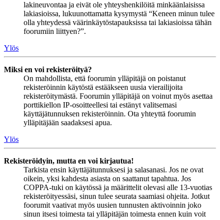
lakineuvontaa ja eivät ole yhteyshenkilöitä minkäänlaisissa
lakiasioissa, lukuunottamatta kysymystä “Keneen minun tulee
olla yhteydessä väärinkäytöstapauksissa tai lakiasioissa tähän
foorumiin liittyen?”.
Ylös
Miksi en voi rekisteröityä?
On mahdollista, että foorumin ylläpitäjä on poistanut
rekisteröinnin käytöstä estääkseen uusia vierailijoita
rekisteröitymästä. Foorumin ylläpitäjä on voinut myös asettaa
porttikiellon IP-osoitteellesi tai estänyt valitsemasi
käyttäjätunnuksen rekisteröinnin. Ota yhteyttä foorumin
ylläpitäjään saadaksesi apua.
Ylös
Rekisteröidyin, mutta en voi kirjautua!
Tarkista ensin käyttäjätunnuksesi ja salasanasi. Jos ne ovat
oikein, yksi kahdesta asiasta on saattanut tapahtua. Jos
COPPA-tuki on käytössä ja määrittelit olevasi alle 13-vuotias
rekisteröityessäsi, sinun tulee seurata saamiasi ohjeita. Jotkut
foorumit vaativat myös uusien tunnusten aktivoinnin joko
sinun itsesi toimesta tai ylläpitäjän toimesta ennen kuin voit