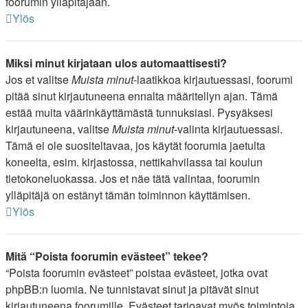
foorumin ylläpitäjään.
Ylös
Miksi minut kirjataan ulos automaattisesti?
Jos et valitse
Muista minut
-laatikkoa kirjautuessasi, foorumi
pitää sinut kirjautuneena ennalta määritellyn ajan. Tämä
estää muita väärinkäyttämästä tunnuksiasi. Pysyäksesi
kirjautuneena, valitse
Muista minut
-valinta kirjautuessasi.
Tämä ei ole suositeltavaa, jos käytät foorumia jaetulta
koneelta, esim. kirjastossa, nettikahvilassa tai koulun
tietokoneluokassa. Jos et näe tätä valintaa, foorumin
ylläpitäjä on estänyt tämän toiminnon käyttämisen.
Ylös
Mitä “Poista foorumin evästeet” tekee?
“Poista foorumin evästeet” poistaa evästeet, jotka ovat
phpBB:n luomia. Ne tunnistavat sinut ja pitävät sinut
kirjautuneena foorumille. Evästeet tarjoavat myös toimintoja,