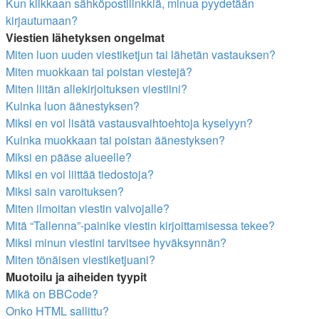
Kun klikkaan sähköpostilinkkiä, minua pyydetään
kirjautumaan?
Viestien lähetyksen ongelmat
Miten luon uuden viestiketjun tai lähetän vastauksen?
Miten muokkaan tai poistan viestejä?
Miten liitän allekirjoituksen viestiini?
Kuinka luon äänestyksen?
Miksi en voi lisätä vastausvaihtoehtoja kyselyyn?
Kuinka muokkaan tai poistan äänestyksen?
Miksi en pääse alueelle?
Miksi en voi liittää tiedostoja?
Miksi sain varoituksen?
Miten ilmoitan viestin valvojalle?
Mitä “Tallenna”-painike viestin kirjoittamisessa tekee?
Miksi minun viestini tarvitsee hyväksynnän?
Miten tönäisen viestiketjuani?
Muotoilu ja aiheiden tyypit
Mikä on BBCode?
Onko HTML sallittu?