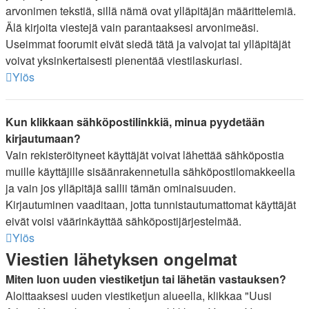
arvonimen tekstiä, sillä nämä ovat ylläpitäjän määrittelemiä.
Älä kirjoita viestejä vain parantaaksesi arvonimeäsi.
Useimmat foorumit eivät siedä tätä ja valvojat tai ylläpitäjät
voivat yksinkertaisesti pienentää viestilaskuriasi.
Ylös
Kun klikkaan sähköpostilinkkiä, minua pyydetään
kirjautumaan?
Vain rekisteröityneet käyttäjät voivat lähettää sähköpostia
muille käyttäjille sisäänrakennetulla sähköpostilomakkeella
ja vain jos ylläpitäjä sallii tämän ominaisuuden.
Kirjautuminen vaaditaan, jotta tunnistautumattomat käyttäjät
eivät voisi väärinkäyttää sähköpostijärjestelmää.
Ylös
Viestien lähetyksen ongelmat
Miten luon uuden viestiketjun tai lähetän vastauksen?
Aloittaaksesi uuden viestiketjun alueella, klikkaa "Uusi