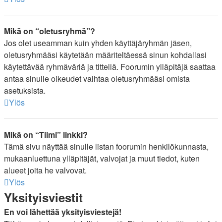
Mikä on “oletusryhmä”?
Jos olet useamman kuin yhden käyttäjäryhmän jäsen,
oletusryhmääsi käytetään määriteltäessä sinun kohdallasi
käytettävää ryhmäväriä ja titteliä. Foorumin ylläpitäjä saattaa
antaa sinulle oikeudet vaihtaa oletusryhmääsi omista
asetuksista.
Ylös
Mikä on “Tiimi” linkki?
Tämä sivu näyttää sinulle listan foorumin henkilökunnasta,
mukaanluettuna ylläpitäjät, valvojat ja muut tiedot, kuten
alueet joita he valvovat.
Ylös
Yksityisviestit
En voi lähettää yksityisviestejä!