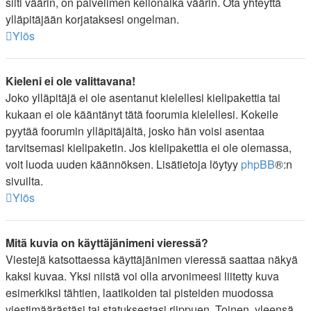
silti väärin, on palvelimen kellonaika väärin. Ota yhteyttä
ylläpitäjään korjataksesi ongelman.
Ylös
Kieleni ei ole valittavana!
Joko ylläpitäjä ei ole asentanut kielellesi kielipakettia tai
kukaan ei ole kääntänyt tätä foorumia kielellesi. Kokeile
pyytää foorumin ylläpitäjältä, josko hän voisi asentaa
tarvitsemasi kielipaketin. Jos kielipakettia ei ole olemassa,
voit luoda uuden käännöksen. Lisätietoja löytyy
phpBB
®:n
sivuilta.
Ylös
Mitä kuvia on käyttäjänimeni vieressä?
Viestejä katsottaessa käyttäjänimen vieressä saattaa näkyä
kaksi kuvaa. Yksi niistä voi olla arvonimeesi liitetty kuva
esimerkiksi tähtien, laatikoiden tai pisteiden muodossa
viestimäärästäsi tai statuksestasi riippuen. Toinen, yleensä