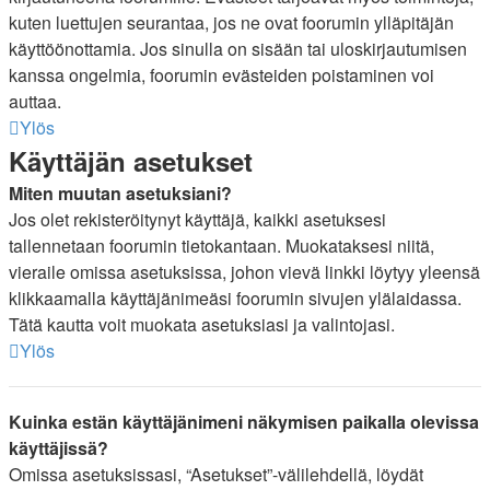
kuten luettujen seurantaa, jos ne ovat foorumin ylläpitäjän
käyttöönottamia. Jos sinulla on sisään tai uloskirjautumisen
kanssa ongelmia, foorumin evästeiden poistaminen voi
auttaa.
Ylös
Käyttäjän asetukset
Miten muutan asetuksiani?
Jos olet rekisteröitynyt käyttäjä, kaikki asetuksesi
tallennetaan foorumin tietokantaan. Muokataksesi niitä,
vieraile omissa asetuksissa, johon vievä linkki löytyy yleensä
klikkaamalla käyttäjänimeäsi foorumin sivujen ylälaidassa.
Tätä kautta voit muokata asetuksiasi ja valintojasi.
Ylös
Kuinka estän käyttäjänimeni näkymisen paikalla olevissa
käyttäjissä?
Omissa asetuksissasi, “Asetukset”-välilehdellä, löydät