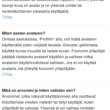
isompi kuva on avatar ja on yleensä uniikki tai
henkilökohtainen jokaisella käyttäjällä.
Ylös
Miten asetan avataren?
Omissa asetuksissa, “Profiilin” alla, voit lisätä avataren
käyttämällä jotain neljästä tavasta: Gravatar, galleriasta,
käyttää kuvaa muualta tai ladata kuvan. Foorumin ylläpitäjä
päättää otetaanko avataret käyttöön ja valitsee mitkä
avatarien käyttöönottotavat sallitaan. Jos et voi käyttää
avataria, ota yhteyttä foorumin ylläpitäjään.
Ylös
Mikä on arvonimi ja miten vaihdan sen?
Arvonimet, jotka näkyvät käyttäjänimesi alla osoittavat
kirjoittamiesi viestien määrän tai tietyt käyttäjät, kuten
ylläpitäjät tai valvojat. Yleensä et voi vaihtaa minkään