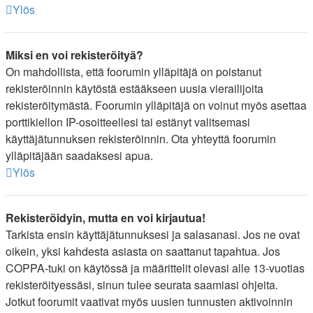
Ylös
Miksi en voi rekisteröityä?
On mahdollista, että foorumin ylläpitäjä on poistanut
rekisteröinnin käytöstä estääkseen uusia vierailijoita
rekisteröitymästä. Foorumin ylläpitäjä on voinut myös asettaa
porttikiellon IP-osoitteellesi tai estänyt valitsemasi
käyttäjätunnuksen rekisteröinnin. Ota yhteyttä foorumin
ylläpitäjään saadaksesi apua.
Ylös
Rekisteröidyin, mutta en voi kirjautua!
Tarkista ensin käyttäjätunnuksesi ja salasanasi. Jos ne ovat
oikein, yksi kahdesta asiasta on saattanut tapahtua. Jos
COPPA-tuki on käytössä ja määrittelit olevasi alle 13-vuotias
rekisteröityessäsi, sinun tulee seurata saamiasi ohjeita.
Jotkut foorumit vaativat myös uusien tunnusten aktivoinnin