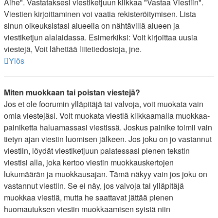
Aihe". Vastataksesi viestiketjuun klikkaa "Vastaa Viestiin".
Viestien kirjoittaminen voi vaatia rekisteröitymisen. Lista
sinun oikeuksistasi alueella on nähtävillä alueen ja
viestiketjun alalaidassa. Esimerkiksi: Voit kirjoittaa uusia
viestejä, Voit lähettää liitetiedostoja, jne.
Ylös
Miten muokkaan tai poistan viestejä?
Jos et ole foorumin ylläpitäjä tai valvoja, voit muokata vain
omia viestejäsi. Voit muokata viestiä klikkaamalla muokkaa-
painiketta haluamassasi viestissä. Joskus painike toimii vain
tietyn ajan viestin luomisen jälkeen. Jos joku on jo vastannut
viestiin, löydät viestiketjuun palatessasi pienen tekstin
viestisi alla, joka kertoo viestin muokkauskertojen
lukumäärän ja muokkausajan. Tämä näkyy vain jos joku on
vastannut viestiin. Se ei näy, jos valvoja tai ylläpitäjä
muokkaa viestiä, mutta he saattavat jättää pienen
huomautuksen viestin muokkaamisen syistä niin