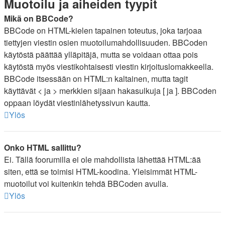
Muotoilu ja aiheiden tyypit
Mikä on BBCode?
BBCode on HTML-kielen tapainen toteutus, joka tarjoaa
tiettyjen viestin osien muotoilumahdollisuuden. BBCoden
käytöstä päättää ylläpitäjä, mutta se voidaan ottaa pois
käytöstä myös viestikohtaisesti viestin kirjoituslomakkeella.
BBCode itsessään on HTML:n kaltainen, mutta tagit
käyttävät < ja > merkkien sijaan hakasulkuja [ ja ]. BBCoden
oppaan löydät viestinlähetyssivun kautta.
Ylös
Onko HTML sallittu?
Ei. Tällä foorumilla ei ole mahdollista lähettää HTML:ää
siten, että se toimisi HTML-koodina. Yleisimmät HTML-
muotoilut voi kuitenkin tehdä BBCoden avulla.
Ylös