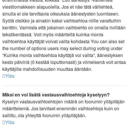
viestilomakkeen alapuolella. Jos et näe tätä välilehteä,
sinulla ei ole tarvittavia oikeuksia äänestysten luomiseen.
Syötä otsikko ja ainakin kaksi vaihtoehtoa niille varattuihin
kenttiin. Varmista että jokainen vaihtoehto on omalla rivillään
tekstikentässä. Voit myös määritellä kuinka monta
vaihtoehtoa käyttäjät voivat valita kohdasta You can also set
the number of options users may select during voting under
“Kuinka monta vaihtoehtoa käyttäjä voi valita”, äänestyksen
kesto päivinä (0 kestää loputtomasti) ja viimeisenä voit antaa
käyttäjille mahdollisuuden muuttaa ääntään.
Ylös
Miksi en voi lisätä vastausvaihtoehtoja kyselyyn?
Kyselyn vastausvaihtoehtojen määrä on foorumin ylläpitäjän
määrittelemä. Jos tarvitset enemmän vaihtoehtoja kuin on
sallittu, ota yhteyttä foorumin ylläpitäjään.
Ylös