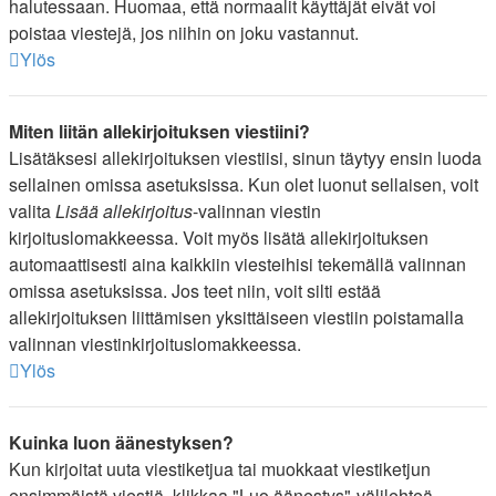
halutessaan. Huomaa, että normaalit käyttäjät eivät voi
poistaa viestejä, jos niihin on joku vastannut.
Ylös
Miten liitän allekirjoituksen viestiini?
Lisätäksesi allekirjoituksen viestiisi, sinun täytyy ensin luoda
sellainen omissa asetuksissa. Kun olet luonut sellaisen, voit
valita
Lisää allekirjoitus
-valinnan viestin
kirjoituslomakkeessa. Voit myös lisätä allekirjoituksen
automaattisesti aina kaikkiin viesteihisi tekemällä valinnan
omissa asetuksissa. Jos teet niin, voit silti estää
allekirjoituksen liittämisen yksittäiseen viestiin poistamalla
valinnan viestinkirjoituslomakkeessa.
Ylös
Kuinka luon äänestyksen?
Kun kirjoitat uuta viestiketjua tai muokkaat viestiketjun
ensimmäistä viestiä, klikkaa "Luo äänestys"-välilehteä