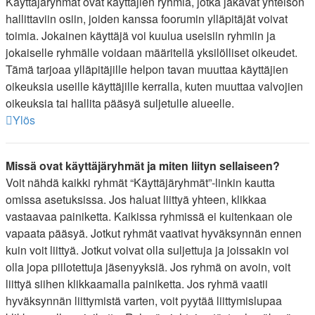
Käyttäjäryhmät ovat käyttäjien ryhmiä, jotka jakavat yhteisön
hallittaviin osiin, joiden kanssa foorumin ylläpitäjät voivat
toimia. Jokainen käyttäjä voi kuulua useisiin ryhmiin ja
jokaiselle ryhmälle voidaan määritellä yksilölliset oikeudet.
Tämä tarjoaa ylläpitäjille helpon tavan muuttaa käyttäjien
oikeuksia useille käyttäjille kerralla, kuten muuttaa valvojien
oikeuksia tai hallita pääsyä suljetulle alueelle.
Ylös
Missä ovat käyttäjäryhmät ja miten liityn sellaiseen?
Voit nähdä kaikki ryhmät “Käyttäjäryhmät”-linkin kautta
omissa asetuksissa. Jos haluat liittyä yhteen, klikkaa
vastaavaa painiketta. Kaikissa ryhmissä ei kuitenkaan ole
vapaata pääsyä. Jotkut ryhmät vaativat hyväksynnän ennen
kuin voit liittyä. Jotkut voivat olla suljettuja ja joissakin voi
olla jopa piilotettuja jäsenyyksiä. Jos ryhmä on avoin, voit
liittyä siihen klikkaamalla painiketta. Jos ryhmä vaatii
hyväksynnän liittymistä varten, voit pyytää liittymislupaa