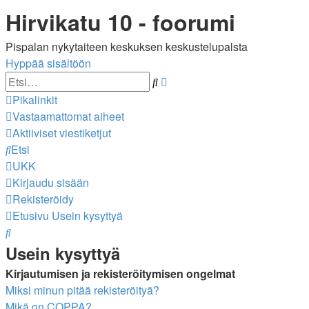
Hirvikatu 10 - foorumi
Pispalan nykytaiteen keskuksen keskustelupalsta
Hyppää sisältöön
Tarkennettu
Etsi
haku
Pikalinkit
Vastaamattomat aiheet
Aktiiviset viestiketjut
Etsi
UKK
Kirjaudu sisään
Rekisteröidy
Etusivu
Usein kysyttyä
Etsi
Usein kysyttyä
Kirjautumisen ja rekisteröitymisen ongelmat
Miksi minun pitää rekisteröityä?
Mikä on COPPA?