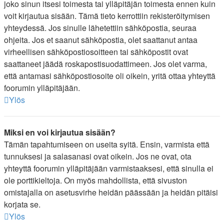
joko sinun itsesi toimesta tai ylläpitäjän toimesta ennen kuin
voit kirjautua sisään. Tämä tieto kerrottiin rekisteröitymisen
yhteydessä. Jos sinulle lähetettiin sähköpostia, seuraa
ohjeita. Jos et saanut sähköpostia, olet saattanut antaa
virheellisen sähköpostiosoitteen tai sähköpostit ovat
saattaneet jäädä roskapostisuodattimeen. Jos olet varma,
että antamasi sähköpostiosoite oli oikein, yritä ottaa yhteyttä
foorumin ylläpitäjään.
Ylös
Miksi en voi kirjautua sisään?
Tämän tapahtumiseen on useita syitä. Ensin, varmista että
tunnuksesi ja salasanasi ovat oikein. Jos ne ovat, ota
yhteyttä foorumin ylläpitäjään varmistaaksesi, että sinulla ei
ole porttikieltoja. On myös mahdollista, että sivuston
omistajalla on asetusvirhe heidän päässään ja heidän pitäisi
korjata se.
Ylös