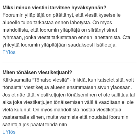
Miksi minun viestini tarvitsee hyväksynnän?
Foorumin ylläpitäjä on päättänyt, että viestit kyseiselle
alueelle tulee tarkastaa ennen lähetystä. On myös
mahdollista, että foorumin ylläpitäjä on siirtänyt sinut
ryhmään, jonka viestit tarkistetaan ennen lähettämistä. Ota
yhteyttä foorumin ylläpitäjään saadaksesi lisätietoja.
Ylös
Miten tönäisen viestiketjuani?
Klikkaamalla “Tönaise viestiä” -linkkiä, kun katselet sitä, voit
“tönäistä” viestiketjua alueen ensimmäisen sivun yläosaan.
Jos et näe tätä, viestiketjujen tönäiseminen ei ole sallittua tai
aika joka viestiketjujen tönäisemisen välillä vaaditaan ei ole
vielä kulunut. On myös mahdollista nostaa viestiketjua
vastaamalla siihen, mutta varmista että noudatat foorumin
sääntöjä jos päätät tehdä niin.
Ylös