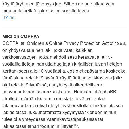
käyttäjäryhmien jäsenyys jne. Siihen menee aikaa vain
muutamia hetkiä, joten se on suositeltavaa.
Ylös
Mikä on COPPA?
COPPA, tai Children’s Online Privacy Protection Act of 1998,
on yhdysvaltalainen laki, joka vaatii kaikkien
verkkosivustojen, jotka mahdollisesti keräävät alle 13-
vuotiailta tietoja, hankkia huoltajan kirjallisen luvan tietojen
keräämiseen alle 13-vuotiaalta. Jos olet epävarma koskeeko
tämä sinua rekisteröityvänä käyttäjänä tai verkkosivua jolle
olet rekisteröitymässä, ota yhteyttä oikeudelliseen
neuvonantajaan saadaksesi apua. Huomaa, että phpBB
Limited ja tämän foorumin omistajat eivät voi antaa
lakineuvontaa ja eivät ole yhteyshenkilöitä minkäänlaisissa
lakiasioissa, lukuunottamatta kysymystä “Keneen minun
tulee olla yhteydessä väärinkäytöstapauksissa tai
lakiasioissa tähän foorumiin liittyen?”.