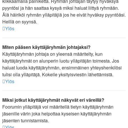
klikkaamalla painiketta. Ryhmän johtajan täytyy hyväksyä
pyyntösi ja hän saattaa kysyä miksi haluat liittyä ryhmään.
Älä häiriköi ryhmän ylläpitäjiä jos he eivät hyväksy pyyntöäsi.
Heillä on syynsä.
Ylös
Miten pääsen käyttäjäryhmän johtajaksi?
Käyttäjäryhmän johtaja on yleensä määritelty, kun
käyttäjäryhmät on alunperin luotu ylläpitäjän toimesta. Jos
haluat luoda käyttäjäryhmän, ensimmäinen yhteyshenkilösi
tulisi olla ylläpitäjä. Kokeile yksityisviestin lähettämistä.
Ylös
Miksi jotkut käyttäjäryhmät näkyvät eri väreillä?
Foorumin ylläpitäjä voi määritellä tietyn käyttäjäryhmän
jäsenille värin joka helpottaa kyseisen käyttäjäryhmän
jäsenten tunnistamista.
Ylös