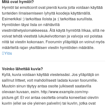
Mitä ovat hymiöt?
Hymiöt tai emoticonit ovat pieniä kuvia joita voidaan käyttää
tunteiden ilmaisemiseen lyhyitä koodeja käyttämällä.
Esimerkiksi :) tarkoittaa iloista ja :( tarkoittaa surullista.
Hymiöiden täysi lista on nähtävillä
viestinlähetyslomakkeessa. Älä käytä hymiöitä liikaa, sillä ne
voivat tehdä viestistä lukukelvottoman ja valvoja voi poistaa
niitä tai viestin kokonaan. Foorumin ylläpitäjä on voinut myös
määritellä rajan yksittäisen viestin hymiöiden määrälle.
Ylös
Voinko lähettää kuvia?
Kyllä, kuvia voidaan käyttää viesteissäsi. Jos ylläpitäjä on
sallinut liitteet, voit mahdollisesti ladata kuvan foorumille.
Muutoin sinun täytyy antaa osoite julkisesti saatavilla
olevaan kuvaan, esim. http://www.example.com/my-
picture.gif. Et voi antaa osoitetta omalla koneellasi oleviin
kuviin (ellei se ole yleinen palvelin) tai kuviin, jotka ovat