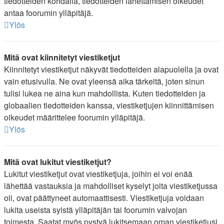
tiedotteiden kohdalla, tiedotteiden lähettämisen oikeudet
antaa foorumin ylläpitäjä.
Ylös
Mitä ovat kiinnitetyt viestiketjut
Kiinnitetyt viestiketjut näkyvät tiedotteiden alapuolella ja ovat
vain etusivulla. Ne ovat yleensä aika tärkeitä, joten sinun
tulisi lukea ne aina kun mahdollista. Kuten tiedotteiden ja
globaalien tiedotteiden kanssa, viestiketjujen kiinnittämisen
oikeudet määrittelee foorumin ylläpitäjä.
Ylös
Mitä ovat lukitut viestiketjut?
Lukitut viestiketjut ovat viestiketjuja, joihin ei voi enää
lähettää vastauksia ja mahdolliset kyselyt joita viestiketjussa
oli, ovat päättyneet automaattisesti. Viestiketjuja voidaan
lukita useista syistä ylläpitäjän tai foorumin valvojan
toimesta. Saatat myös pystyä lukitsemaan oman viestiketjusi,