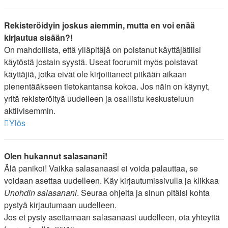
Rekisteröidyin joskus aiemmin, mutta en voi enää
kirjautua sisään?!
On mahdollista, että ylläpitäjä on poistanut käyttäjätilisi
käytöstä jostain syystä. Useat foorumit myös poistavat
käyttäjiä, jotka eivät ole kirjoittaneet pitkään aikaan
pienentääkseen tietokantansa kokoa. Jos näin on käynyt,
yritä rekisteröityä uudelleen ja osallistu keskusteluun
aktiivisemmin.
Ylös
Olen hukannut salasanani!
Älä panikoi! Vaikka salasanaasi ei voida palauttaa, se
voidaan asettaa uudelleen. Käy kirjautumissivulla ja klikkaa
Unohdin salasanani
. Seuraa ohjeita ja sinun pitäisi kohta
pystyä kirjautumaan uudelleen.
Jos et pysty asettamaan salasanaasi uudelleen, ota yhteyttä