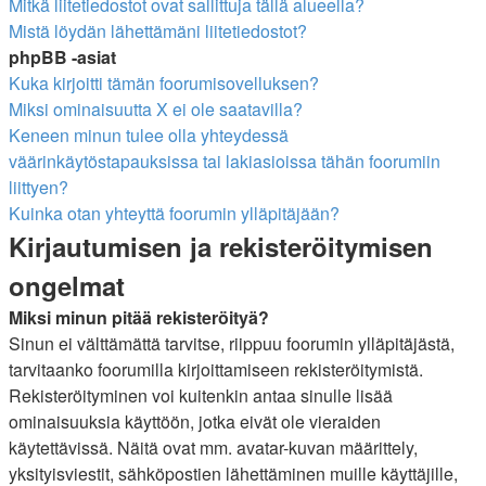
Mitkä liitetiedostot ovat sallittuja tällä alueella?
Mistä löydän lähettämäni liitetiedostot?
phpBB -asiat
Kuka kirjoitti tämän foorumisovelluksen?
Miksi ominaisuutta X ei ole saatavilla?
Keneen minun tulee olla yhteydessä
väärinkäytöstapauksissa tai lakiasioissa tähän foorumiin
liittyen?
Kuinka otan yhteyttä foorumin ylläpitäjään?
Kirjautumisen ja rekisteröitymisen
ongelmat
Miksi minun pitää rekisteröityä?
Sinun ei välttämättä tarvitse, riippuu foorumin ylläpitäjästä,
tarvitaanko foorumilla kirjoittamiseen rekisteröitymistä.
Rekisteröityminen voi kuitenkin antaa sinulle lisää
ominaisuuksia käyttöön, jotka eivät ole vieraiden
käytettävissä. Näitä ovat mm. avatar-kuvan määrittely,
yksityisviestit, sähköpostien lähettäminen muille käyttäjille,