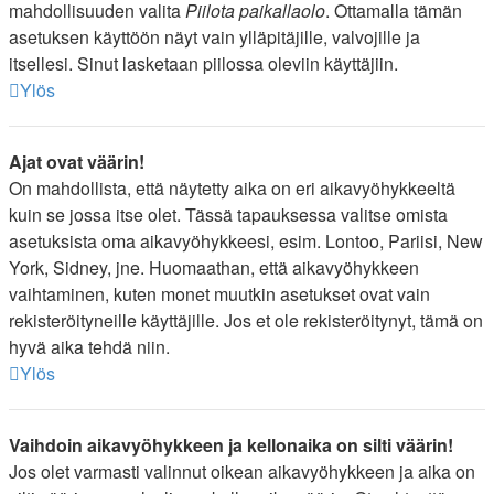
mahdollisuuden valita
Piilota paikallaolo
. Ottamalla tämän
asetuksen käyttöön näyt vain ylläpitäjille, valvojille ja
itsellesi. Sinut lasketaan piilossa oleviin käyttäjiin.
Ylös
Ajat ovat väärin!
On mahdollista, että näytetty aika on eri aikavyöhykkeeltä
kuin se jossa itse olet. Tässä tapauksessa valitse omista
asetuksista oma aikavyöhykkeesi, esim. Lontoo, Pariisi, New
York, Sidney, jne. Huomaathan, että aikavyöhykkeen
vaihtaminen, kuten monet muutkin asetukset ovat vain
rekisteröityneille käyttäjille. Jos et ole rekisteröitynyt, tämä on
hyvä aika tehdä niin.
Ylös
Vaihdoin aikavyöhykkeen ja kellonaika on silti väärin!
Jos olet varmasti valinnut oikean aikavyöhykkeen ja aika on