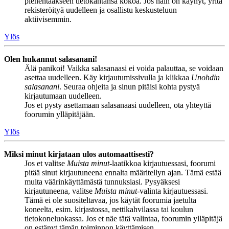
pienentääkseen tietokantansa kokoa. Jos näin on käynyt, yritä
rekisteröityä uudelleen ja osallistu keskusteluun
aktiivisemmin.
Ylös
Olen hukannut salasanani!
Älä panikoi! Vaikka salasanaasi ei voida palauttaa, se voidaan
asettaa uudelleen. Käy kirjautumissivulla ja klikkaa
Unohdin
salasanani
. Seuraa ohjeita ja sinun pitäisi kohta pystyä
kirjautumaan uudelleen.
Jos et pysty asettamaan salasanaasi uudelleen, ota yhteyttä
foorumin ylläpitäjään.
Ylös
Miksi minut kirjataan ulos automaattisesti?
Jos et valitse
Muista minut
-laatikkoa kirjautuessasi, foorumi
pitää sinut kirjautuneena ennalta määritellyn ajan. Tämä estää
muita väärinkäyttämästä tunnuksiasi. Pysyäksesi
kirjautuneena, valitse
Muista minut
-valinta kirjautuessasi.
Tämä ei ole suositeltavaa, jos käytät foorumia jaetulta
koneelta, esim. kirjastossa, nettikahvilassa tai koulun
tietokoneluokassa. Jos et näe tätä valintaa, foorumin ylläpitäjä
on estänyt tämän toiminnon käyttämisen.