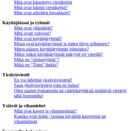
Mitä ovat kiinnitetyt viestiketjut
Mitä ovat lukitut viestiketjut?
Mitä ovat aiheiden kuvakkeet?
Käyttäjätasot ja ryhmät
Mitä ovat ylläpitäjät?
Mitä ovatr valvojat?
Mitä ovat käyttäjäryhmät?
Missä ovat käyttäjäryhmät ja miten liityn sellaiseen?
Miten pääsen käyttäjäryhmän johtajaksi?
Miksi jotkut käyttäjäryhmät näkyvät eri väreillä?
Mikä on “oletusryhmä”?
Mikä on “Tiimi” linkki?
Yksityisviestit
En voi lähettää yksityisviestejä!
Saan yksityisviestejä joita en halua!
Olen saanut roskapostia tai väärinkäytöksiä sisältäviä viestejä
tältä foorumilta!
Ystävät ja vihamiehet
Mitä ovat kaveri ja vihamieslistat?
Kuinka voin lisätä / poistaa käyttäjiä kavereista tai
vihamiehistä