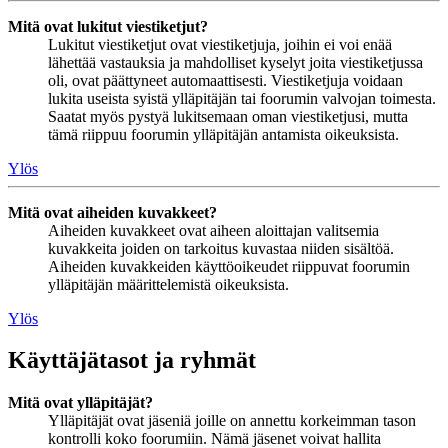
Mitä ovat lukitut viestiketjut?
Lukitut viestiketjut ovat viestiketjuja, joihin ei voi enää
lähettää vastauksia ja mahdolliset kyselyt joita viestiketjussa
oli, ovat päättyneet automaattisesti. Viestiketjuja voidaan
lukita useista syistä ylläpitäjän tai foorumin valvojan toimesta.
Saatat myös pystyä lukitsemaan oman viestiketjusi, mutta
tämä riippuu foorumin ylläpitäjän antamista oikeuksista.
Ylös
Mitä ovat aiheiden kuvakkeet?
Aiheiden kuvakkeet ovat aiheen aloittajan valitsemia
kuvakkeita joiden on tarkoitus kuvastaa niiden sisältöä.
Aiheiden kuvakkeiden käyttöoikeudet riippuvat foorumin
ylläpitäjän määrittelemistä oikeuksista.
Ylös
Käyttäjätasot ja ryhmät
Mitä ovat ylläpitäjät?
Ylläpitäjät ovat jäseniä joille on annettu korkeimman tason
kontrolli koko foorumiin. Nämä jäsenet voivat hallita