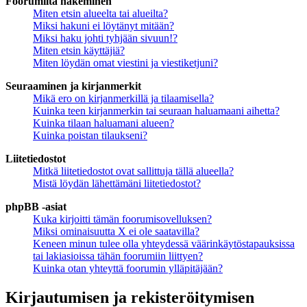
Foorumilta hakeminen
Miten etsin alueelta tai alueilta?
Miksi hakuni ei löytänyt mitään?
Miksi haku johti tyhjään sivuun!?
Miten etsin käyttäjiä?
Miten löydän omat viestini ja viestiketjuni?
Seuraaminen ja kirjanmerkit
Mikä ero on kirjanmerkillä ja tilaamisella?
Kuinka teen kirjanmerkin tai seuraan haluamaani aihetta?
Kuinka tilaan haluamani alueen?
Kuinka poistan tilaukseni?
Liitetiedostot
Mitkä liitetiedostot ovat sallittuja tällä alueella?
Mistä löydän lähettämäni liitetiedostot?
phpBB -asiat
Kuka kirjoitti tämän foorumisovelluksen?
Miksi ominaisuutta X ei ole saatavilla?
Keneen minun tulee olla yhteydessä väärinkäytöstapauksissa
tai lakiasioissa tähän foorumiin liittyen?
Kuinka otan yhteyttä foorumin ylläpitäjään?
Kirjautumisen ja rekisteröitymisen