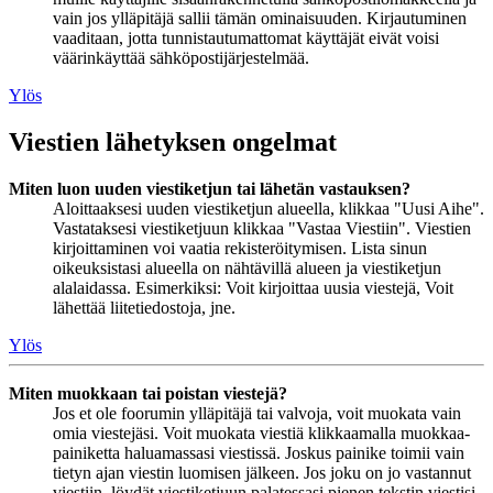
vain jos ylläpitäjä sallii tämän ominaisuuden. Kirjautuminen
vaaditaan, jotta tunnistautumattomat käyttäjät eivät voisi
väärinkäyttää sähköpostijärjestelmää.
Ylös
Viestien lähetyksen ongelmat
Miten luon uuden viestiketjun tai lähetän vastauksen?
Aloittaaksesi uuden viestiketjun alueella, klikkaa "Uusi Aihe".
Vastataksesi viestiketjuun klikkaa "Vastaa Viestiin". Viestien
kirjoittaminen voi vaatia rekisteröitymisen. Lista sinun
oikeuksistasi alueella on nähtävillä alueen ja viestiketjun
alalaidassa. Esimerkiksi: Voit kirjoittaa uusia viestejä, Voit
lähettää liitetiedostoja, jne.
Ylös
Miten muokkaan tai poistan viestejä?
Jos et ole foorumin ylläpitäjä tai valvoja, voit muokata vain
omia viestejäsi. Voit muokata viestiä klikkaamalla muokkaa-
painiketta haluamassasi viestissä. Joskus painike toimii vain
tietyn ajan viestin luomisen jälkeen. Jos joku on jo vastannut
viestiin, löydät viestiketjuun palatessasi pienen tekstin viestisi