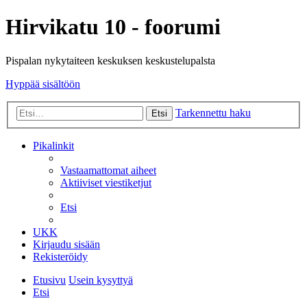
Hirvikatu 10 - foorumi
Pispalan nykytaiteen keskuksen keskustelupalsta
Hyppää sisältöön
Tarkennettu haku
Etsi
Pikalinkit
Vastaamattomat aiheet
Aktiiviset viestiketjut
Etsi
UKK
Kirjaudu sisään
Rekisteröidy
Etusivu
Usein kysyttyä
Etsi