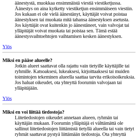
äänestystä, muokkaa ensimmäistä viestiä viestiketjussa.
Äänestys on aina kytketty viestiketjun ensimmäiseen viestiin.
Jos kukaan ei ole vielä äänestänyt, käyttäjät voivat poistaa
äänestyksen tai muokata mitä tahansa äänestyksen asetusta.
Jos käyttäjät ovat kuitenkin jo äänestäneet, vain valvojat tai
ylläpitäjät voivat muokata tai poistaa sen. Tämä estää
äänestysvaihtoehtojen vaihtamisen kesken äänestyksen.
Ylös
Miksi en pääse alueelle?
Jotkin alueet saattavat olla rajattu vain tietyille käyttäjille tai
ryhmille. Katsoaksesi, lukeaksesi, kirjoittaaksesi tai muiden
toimintojen tekeminen alueella saattaa tarvita erikoisoikeuksia.
Jos haluat oikeudet, ota yhteyttä foorumin valvojaan tai
ylläpitäjään.
Ylös
Miksi en voi liittää tiedostoja?
Liitetiedostojen oikeudet annetaan alueen, ryhmän tai
käyttäjän mukaan. Foorumin ylläpitäjä ei välttämättä ole
sallinut liitetiedostojen liittämistä tietyllä alueella tai vain tietyt
ryhmät saattavat pystyä liittämään tiedostoja. Ota yhteyttä