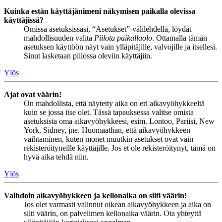
Kuinka estän käyttäjänimeni näkymisen paikalla olevissa
käyttäjissä?
Omissa asetuksissasi, “Asetukset”-välilehdellä, löydät
mahdollisuuden valita
Piilota paikallaolo
. Ottamalla tämän
asetuksen käyttöön näyt vain ylläpitäjille, valvojille ja itsellesi.
Sinut lasketaan piilossa oleviin käyttäjiin.
Ylös
Ajat ovat väärin!
On mahdollista, että näytetty aika on eri aikavyöhykkeeltä
kuin se jossa itse olet. Tässä tapauksessa valitse omista
asetuksista oma aikavyöhykkeesi, esim. Lontoo, Pariisi, New
York, Sidney, jne. Huomaathan, että aikavyöhykkeen
vaihtaminen, kuten monet muutkin asetukset ovat vain
rekisteröityneille käyttäjille. Jos et ole rekisteröitynyt, tämä on
hyvä aika tehdä niin.
Ylös
Vaihdoin aikavyöhykkeen ja kellonaika on silti väärin!
Jos olet varmasti valinnut oikean aikavyöhykkeen ja aika on
silti väärin, on palvelimen kellonaika väärin. Ota yhteyttä