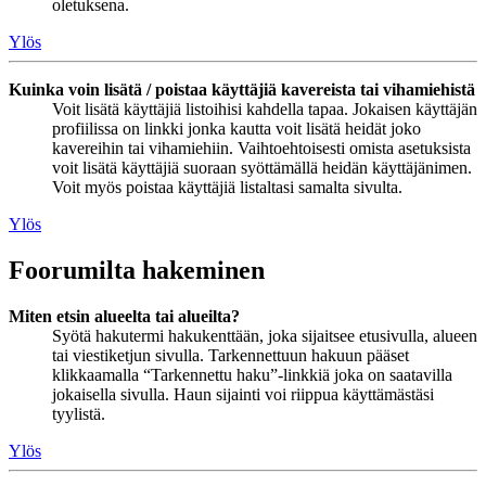
oletuksena.
Ylös
Kuinka voin lisätä / poistaa käyttäjiä kavereista tai vihamiehistä
Voit lisätä käyttäjiä listoihisi kahdella tapaa. Jokaisen käyttäjän
profiilissa on linkki jonka kautta voit lisätä heidät joko
kavereihin tai vihamiehiin. Vaihtoehtoisesti omista asetuksista
voit lisätä käyttäjiä suoraan syöttämällä heidän käyttäjänimen.
Voit myös poistaa käyttäjiä listaltasi samalta sivulta.
Ylös
Foorumilta hakeminen
Miten etsin alueelta tai alueilta?
Syötä hakutermi hakukenttään, joka sijaitsee etusivulla, alueen
tai viestiketjun sivulla. Tarkennettuun hakuun pääset
klikkaamalla “Tarkennettu haku”-linkkiä joka on saatavilla
jokaisella sivulla. Haun sijainti voi riippua käyttämästäsi
tyylistä.
Ylös