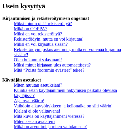
Usein kysyttyä
Kirjautumisen ja rekisteröitymisen ongelmat
Miksi minun pitää rekisteröityä?
Mikä on COPPA?
Miksi en voi rekisteröityä?
Rekisteröidyin, mutta en voi kirjautua!
Miksi en voi kirjautua sisään?
Rekisteröidyin joskus aiemmin, mutta en voi enää kirjautua
sisään?!
Olen hukannut salasanani!
Miksi minut kirjataan ulos automaattisesti?
Mitä “Poista foorumin evästeet” tekee?
Käyttäjän asetukset
Miten muutan asetuksiani?
Kuinka estän käyttäjänimeni näkymisen paikalla olevissa
käyttäjissä?
Ajat ovat väärin!
Vaihdoin aikavyöhykkeen ja kellonaika on silti väärin!
Kieleni ei ole valittavana!
Mitä kuvia on käyttäjänimeni vieressä?
Miten asetan avataren?
Mikä on arvonimi ja miten vaihdan sen?