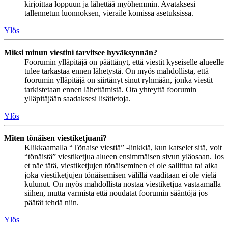
kirjoittaa loppuun ja lähettää myöhemmin. Avataksesi
tallennetun luonnoksen, vieraile komissa asetuksissa.
Ylös
Miksi minun viestini tarvitsee hyväksynnän?
Foorumin ylläpitäjä on päättänyt, että viestit kyseiselle alueelle
tulee tarkastaa ennen lähetystä. On myös mahdollista, että
foorumin ylläpitäjä on siirtänyt sinut ryhmään, jonka viestit
tarkistetaan ennen lähettämistä. Ota yhteyttä foorumin
ylläpitäjään saadaksesi lisätietoja.
Ylös
Miten tönäisen viestiketjuani?
Klikkaamalla “Tönaise viestiä” -linkkiä, kun katselet sitä, voit
“tönäistä” viestiketjua alueen ensimmäisen sivun yläosaan. Jos
et näe tätä, viestiketjujen tönäiseminen ei ole sallittua tai aika
joka viestiketjujen tönäisemisen välillä vaaditaan ei ole vielä
kulunut. On myös mahdollista nostaa viestiketjua vastaamalla
siihen, mutta varmista että noudatat foorumin sääntöjä jos
päätät tehdä niin.
Ylös