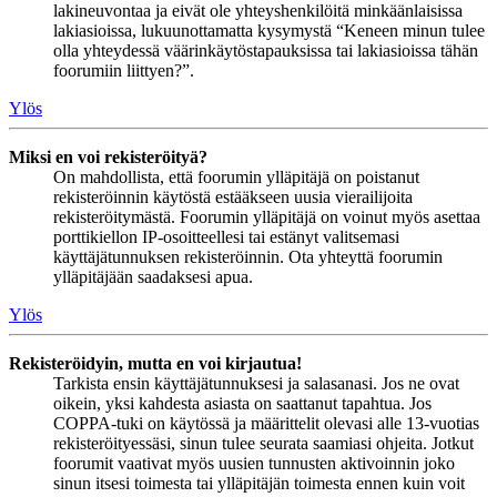
lakineuvontaa ja eivät ole yhteyshenkilöitä minkäänlaisissa
lakiasioissa, lukuunottamatta kysymystä “Keneen minun tulee
olla yhteydessä väärinkäytöstapauksissa tai lakiasioissa tähän
foorumiin liittyen?”.
Ylös
Miksi en voi rekisteröityä?
On mahdollista, että foorumin ylläpitäjä on poistanut
rekisteröinnin käytöstä estääkseen uusia vierailijoita
rekisteröitymästä. Foorumin ylläpitäjä on voinut myös asettaa
porttikiellon IP-osoitteellesi tai estänyt valitsemasi
käyttäjätunnuksen rekisteröinnin. Ota yhteyttä foorumin
ylläpitäjään saadaksesi apua.
Ylös
Rekisteröidyin, mutta en voi kirjautua!
Tarkista ensin käyttäjätunnuksesi ja salasanasi. Jos ne ovat
oikein, yksi kahdesta asiasta on saattanut tapahtua. Jos
COPPA-tuki on käytössä ja määrittelit olevasi alle 13-vuotias
rekisteröityessäsi, sinun tulee seurata saamiasi ohjeita. Jotkut
foorumit vaativat myös uusien tunnusten aktivoinnin joko
sinun itsesi toimesta tai ylläpitäjän toimesta ennen kuin voit