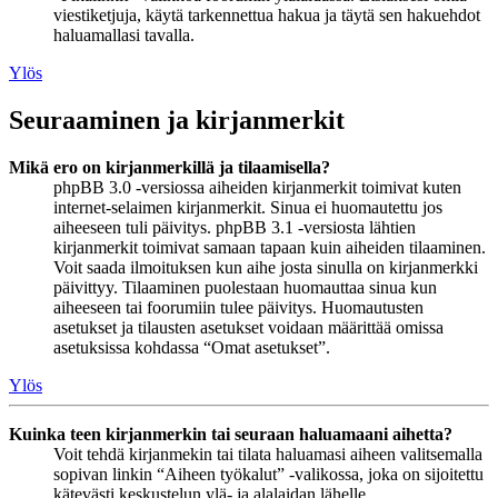
viestiketjuja, käytä tarkennettua hakua ja täytä sen hakuehdot
haluamallasi tavalla.
Ylös
Seuraaminen ja kirjanmerkit
Mikä ero on kirjanmerkillä ja tilaamisella?
phpBB 3.0 -versiossa aiheiden kirjanmerkit toimivat kuten
internet-selaimen kirjanmerkit. Sinua ei huomautettu jos
aiheeseen tuli päivitys. phpBB 3.1 -versiosta lähtien
kirjanmerkit toimivat samaan tapaan kuin aiheiden tilaaminen.
Voit saada ilmoituksen kun aihe josta sinulla on kirjanmerkki
päivittyy. Tilaaminen puolestaan huomauttaa sinua kun
aiheeseen tai foorumiin tulee päivitys. Huomautusten
asetukset ja tilausten asetukset voidaan määrittää omissa
asetuksissa kohdassa “Omat asetukset”.
Ylös
Kuinka teen kirjanmerkin tai seuraan haluamaani aihetta?
Voit tehdä kirjanmekin tai tilata haluamasi aiheen valitsemalla
sopivan linkin “Aiheen työkalut” -valikossa, joka on sijoitettu
kätevästi keskustelun ylä- ja alalaidan lähelle.