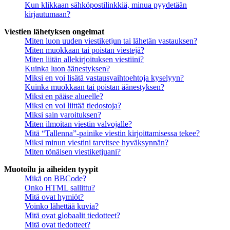
Kun klikkaan sähköpostilinkkiä, minua pyydetään
kirjautumaan?
Viestien lähetyksen ongelmat
Miten luon uuden viestiketjun tai lähetän vastauksen?
Miten muokkaan tai poistan viestejä?
Miten liitän allekirjoituksen viestiini?
Kuinka luon äänestyksen?
Miksi en voi lisätä vastausvaihtoehtoja kyselyyn?
Kuinka muokkaan tai poistan äänestyksen?
Miksi en pääse alueelle?
Miksi en voi liittää tiedostoja?
Miksi sain varoituksen?
Miten ilmoitan viestin valvojalle?
Mitä “Tallenna”-painike viestin kirjoittamisessa tekee?
Miksi minun viestini tarvitsee hyväksynnän?
Miten tönäisen viestiketjuani?
Muotoilu ja aiheiden tyypit
Mikä on BBCode?
Onko HTML sallittu?
Mitä ovat hymiöt?
Voinko lähettää kuvia?
Mitä ovat globaalit tiedotteet?
Mitä ovat tiedotteet?