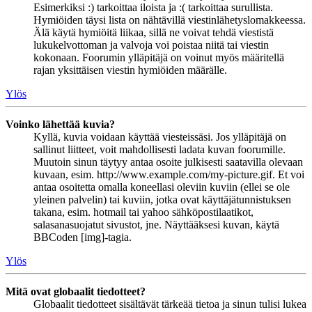
Esimerkiksi :) tarkoittaa iloista ja :( tarkoittaa surullista.
Hymiöiden täysi lista on nähtävillä viestinlähetyslomakkeessa.
Älä käytä hymiöitä liikaa, sillä ne voivat tehdä viestistä
lukukelvottoman ja valvoja voi poistaa niitä tai viestin
kokonaan. Foorumin ylläpitäjä on voinut myös määritellä
rajan yksittäisen viestin hymiöiden määrälle.
Ylös
Voinko lähettää kuvia?
Kyllä, kuvia voidaan käyttää viesteissäsi. Jos ylläpitäjä on
sallinut liitteet, voit mahdollisesti ladata kuvan foorumille.
Muutoin sinun täytyy antaa osoite julkisesti saatavilla olevaan
kuvaan, esim. http://www.example.com/my-picture.gif. Et voi
antaa osoitetta omalla koneellasi oleviin kuviin (ellei se ole
yleinen palvelin) tai kuviin, jotka ovat käyttäjätunnistuksen
takana, esim. hotmail tai yahoo sähköpostilaatikot,
salasanasuojatut sivustot, jne. Näyttääksesi kuvan, käytä
BBCoden [img]-tagia.
Ylös
Mitä ovat globaalit tiedotteet?
Globaalit tiedotteet sisältävät tärkeää tietoa ja sinun tulisi lukea