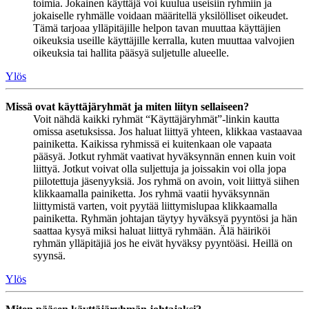
toimia. Jokainen käyttäjä voi kuulua useisiin ryhmiin ja
jokaiselle ryhmälle voidaan määritellä yksilölliset oikeudet.
Tämä tarjoaa ylläpitäjille helpon tavan muuttaa käyttäjien
oikeuksia useille käyttäjille kerralla, kuten muuttaa valvojien
oikeuksia tai hallita pääsyä suljetulle alueelle.
Ylös
Missä ovat käyttäjäryhmät ja miten liityn sellaiseen?
Voit nähdä kaikki ryhmät “Käyttäjäryhmät”-linkin kautta
omissa asetuksissa. Jos haluat liittyä yhteen, klikkaa vastaavaa
painiketta. Kaikissa ryhmissä ei kuitenkaan ole vapaata
pääsyä. Jotkut ryhmät vaativat hyväksynnän ennen kuin voit
liittyä. Jotkut voivat olla suljettuja ja joissakin voi olla jopa
piilotettuja jäsenyyksiä. Jos ryhmä on avoin, voit liittyä siihen
klikkaamalla painiketta. Jos ryhmä vaatii hyväksynnän
liittymistä varten, voit pyytää liittymislupaa klikkaamalla
painiketta. Ryhmän johtajan täytyy hyväksyä pyyntösi ja hän
saattaa kysyä miksi haluat liittyä ryhmään. Älä häiriköi
ryhmän ylläpitäjiä jos he eivät hyväksy pyyntöäsi. Heillä on
syynsä.
Ylös