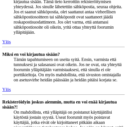
kirjautua sisään. Tämä tieto kerrottiin rekisteröitymisen
yhteydessä. Jos sinulle lähetettiin sähköpostia, seuraa ohjeita.
Jos et saanut sähköpostia, olet saattanut antaa virheellisen
sähköpostiosoitteen tai sähköpostit ovat saattaneet jäädä
roskapostisuodattimeen. Jos olet varma, että antamasi
sähköpostiosoite oli oikein, yritä ottaa yhteyttä foorumin
ylläpitäjään.
Ylös
Miksi en voi kirjautua sisään?
Tämän tapahtumiseen on useita syitä. Ensin, varmista että
tunnuksesi ja salasanasi ovat oikein. Jos ne ovat, ota yhteyttä
foorumin ylläpitäjään varmistaaksesi, että sinulla ei ole
porttikieltoja. On myös mahdollista, että sivuston omistajalla
on asetusvirhe heidän päässään ja heidän pitäisi korjata se.
Ylös
Rekisteröidyin joskus aiemmin, mutta en voi enää kirjautua
sisään?!
On mahdollista, että ylläpitäjä on poistanut käyttäjätilisi
käytöstä jostain syystä. Useat foorumit myös poistavat
käyttäjiä, jotka eivät ole kirjoittaneet pitkään aikaan