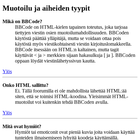
Muotoilu ja aiheiden tyypit
Mikä on BBCode?
BBCode on HTML-kielen tapainen toteutus, joka tarjoaa
tiettyjen viestin osien muotoilumahdollisuuden. BBCoden
käytöstä päättää ylläpitäjä, mutta se voidaan ottaa pois
käytöstä myös viestikohtaisesti viestin kirjoituslomakkeella.
BBCode itsessään on HTML:n kaltainen, mutta tagit
käyttävät < ja > merkkien sijaan hakasulkuja [ ja ]. BBCoden
oppaan löydät viestinlähetyssivun kautta.
Ylös
Onko HTML sallittu?
Ei. Tällä foorumilla ei ole mahdollista lähettää HTML:ää
siten, että se toimisi HTML-koodina. Yleisimmät HTML-
muotoilut voi kuitenkin tehdä BBCoden avulla.
Ylös
Mitä ovat hymiöt?
Hymiöt tai emoticonit ovat pieniä kuvia joita voidaan käyttää
tunteiden ilmaisemiseen lyhyitä koodeja käyttämällä.