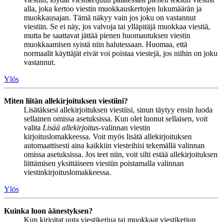
alla, joka kertoo viestin muokkauskertojen lukumäärän ja
muokkausajan. Tämä näkyy vain jos joku on vastannut
viestiin. Se ei näy, jos valvoja tai ylläpitäjä muokkaa viestiä,
mutta he saattavat jättää pienen huomautuksen viestin
muokkaamisen syistä niin halutessaan. Huomaa, että
normaalit käyttäjät eivät voi poistaa viestejä, jos niihin on joku
vastannut.
Ylös
Miten liitän allekirjoituksen viestiini?
Lisätäksesi allekirjoituksen viestiisi, sinun täytyy ensin luoda
sellainen omissa asetuksissa. Kun olet luonut sellaisen, voit
valita
Lisää allekirjoitus
-valinnan viestin
kirjoituslomakkeessa. Voit myös lisätä allekirjoituksen
automaattisesti aina kaikkiin viesteihisi tekemällä valinnan
omissa asetuksissa. Jos teet niin, voit silti estää allekirjoituksen
liittämisen yksittäiseen viestiin poistamalla valinnan
viestinkirjoituslomakkeessa.
Ylös
Kuinka luon äänestyksen?
Kun kirjoitat uuta viestiketjua tai muokkaat viestiketjun