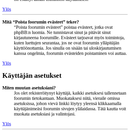
Ylös
Mitä “Poista foorumin evästeet” tekee?
“Poista foorumin evästeet” poistaa evästeet, jotka ovat
phpBB:n luomia. Ne tunnistavat sinut ja pitävät sinut
kirjautuneena foorumille. Evästeet tarjoavat myös toimintoja,
kuten luettujen seurantaa, jos ne ovat foorumin ylläpitäjän
käyttöönottamia. Jos sinulla on sisään tai uloskirjautumisen
kanssa ongelmia, foorumin evästeiden poistaminen voi auttaa.
Ylös
Käyttäjän asetukset
Miten muutan asetuksiani?
Jos olet rekisteröitynyt käyttäjä, kaikki asetuksesi tallennetaan
foorumin tietokantaan. Muokataksesi niitä, vieraile omissa
asetuksissa, johon vievä linkki löytyy yleensä klikkaamalla
käyttäjänimeäsi foorumin sivujen ylälaidassa. Tätä kautta voit
muokata asetuksiasi ja valintojasi.
Ylös