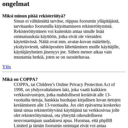
ongelmat
Miksi minun pitää rekisteröityä?
Sinun ei välttämättä tarvitse, riippuu foorumin ylläpitäjästä,
tarvitaanko foorumilla kirjoittamiseen rekisteröitymistä.
Rekisteröityminen voi kuitenkin antaa sinulle lisää
ominaisuuksia käyttöön, jotka eivät ole vieraiden
käytettävissä. Näitä ovat mm. avatar-kuvan määrittely,
yksityisviestit, sähköpostien lähettäminen muille käyttäjille,
käyttäjäryhmien jäsenyys jne. Siihen menee aikaa vain
muutamia hetkiä, joten se on suositeltavaa.
Ylös
Mikä on COPPA?
COPPA, tai Children’s Online Privacy Protection Act of
1998, on yhdysvaltalainen laki, joka vaatii kaikkien
verkkosivustojen, jotka mahdollisesti keräävät alle 13-
vuotiailta tietoja, hankkia huoltajan kirjallisen luvan tietojen
keräämiseen alle 13-vuotiaalta. Jos olet epävarma koskeeko
tämä sinua rekisteröityvänä käyttäjänä tai verkkosivua jolle
olet rekisteröitymässä, ota yhteyttä oikeudelliseen
neuvonantajaan saadaksesi apua. Huomaa, että phpBB
Limited ja tämän foorumin omistajat eivät voi antaa