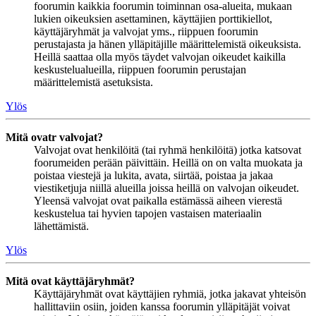
foorumin kaikkia foorumin toiminnan osa-alueita, mukaan
lukien oikeuksien asettaminen, käyttäjien porttikiellot,
käyttäjäryhmät ja valvojat yms., riippuen foorumin
perustajasta ja hänen ylläpitäjille määrittelemistä oikeuksista.
Heillä saattaa olla myös täydet valvojan oikeudet kaikilla
keskustelualueilla, riippuen foorumin perustajan
määrittelemistä asetuksista.
Ylös
Mitä ovatr valvojat?
Valvojat ovat henkilöitä (tai ryhmä henkilöitä) jotka katsovat
foorumeiden perään päivittäin. Heillä on on valta muokata ja
poistaa viestejä ja lukita, avata, siirtää, poistaa ja jakaa
viestiketjuja niillä alueilla joissa heillä on valvojan oikeudet.
Yleensä valvojat ovat paikalla estämässä aiheen vierestä
keskustelua tai hyvien tapojen vastaisen materiaalin
lähettämistä.
Ylös
Mitä ovat käyttäjäryhmät?
Käyttäjäryhmät ovat käyttäjien ryhmiä, jotka jakavat yhteisön
hallittaviin osiin, joiden kanssa foorumin ylläpitäjät voivat