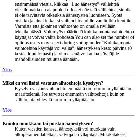
ensimmäistä viestiä, klikkaa "Luo äänestys"-välilehteä
viestilomakkeen alapuolella. Jos et näe tätä välilehteä, sinulla
ei ole tarvittavia oikeuksia äänestysten luomiseen. Syötä
otsikko ja ainakin kaksi vaihtoehtoa niille varattuihin kenttiin.
Varmista että jokainen vaihtoehto on omalla rivillään
tekstikentässä. Voit myös määritellä kuinka monta vaihtoehtoa
käyttäjät voivat valita kohdasta You can also set the number of
options users may select during voting under “Kuinka monta
vaihtoehtoa käyttäjä voi valita”, äänestyksen kesto päivinä (0
kestää loputtomasti) ja viimeisenä voit antaa käyttäjille
mahdollisuuden muuttaa ääntään.
Ylös
Miksi en voi lisätä vastausvaihtoehtoja kyselyyn?
Kyselyn vastausvaihtoehtojen määrä on foorumin ylläpitäjän
määrittelemä. Jos tarvitset enemmän vaihtoehtoja kuin on
sallittu, ota yhteyttä foorumin ylläpitäjään.
Ylös
Kuinka muokkaan tai poistan äänestyksen?
Kuten viestien kanssa, äänestyksiä voi muokata vain
alkuperäinen lähettäjä, valvoja tai ylläpitäjä. Muokataksesi