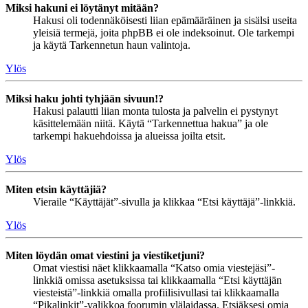
Miksi hakuni ei löytänyt mitään?
Hakusi oli todennäköisesti liian epämääräinen ja sisälsi useita
yleisiä termejä, joita phpBB ei ole indeksoinut. Ole tarkempi
ja käytä Tarkennetun haun valintoja.
Ylös
Miksi haku johti tyhjään sivuun!?
Hakusi palautti liian monta tulosta ja palvelin ei pystynyt
käsittelemään niitä. Käytä “Tarkennettua hakua” ja ole
tarkempi hakuehdoissa ja alueissa joilta etsit.
Ylös
Miten etsin käyttäjiä?
Vieraile “Käyttäjät”-sivulla ja klikkaa “Etsi käyttäjä”-linkkiä.
Ylös
Miten löydän omat viestini ja viestiketjuni?
Omat viestisi näet klikkaamalla “Katso omia viestejäsi”-
linkkiä omissa asetuksissa tai klikkaamalla “Etsi käyttäjän
viesteistä”-linkkiä omalla profiilisivullasi tai klikkaamalla
“Pikalinkit”-valikkoa foorumin ylälaidassa. Etsiäksesi omia