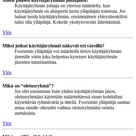
Miten pääsen käyttäjäryhmän johtajaksi?
Käyttäjäryhmän johtaja on yleensä määritelty, kun
käyttäjäryhmät on alunperin luotu ylläpitäjän toimesta. Jos
haluat luoda käyttäjäryhmän, ensimmäinen yhteyshenkilösi
tulisi olla ylläpitäjä. Kokeile yksityisviestin lähettämistä.
Ylös
Miksi jotkut käyttäjäryhmät näkyvät eri väreillä?
Foorumin ylläpitäjä voi määritellä tietyn käyttäjäryhmän
jäsenille värin joka helpottaa kyseisen käyttäjäryhmän
jäsenten tunnistamista.
Ylös
Mikä on “oletusryhmä”?
Jos olet useamman kuin yhden käyttäjäryhmän jäsen,
oletusryhmääsi käytetään määriteltäessä sinun kohdallasi
käytettävää ryhmäväriä ja titteliä. Foorumin ylläpitäjä saattaa
antaa sinulle oikeudet vaihtaa oletusryhmääsi omista
asetuksista.
Ylös