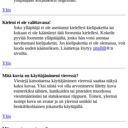
ylläpitäjään korjataksesi ongelman.
Ylös
Kieleni ei ole valittavana!
Joko ylläpitäjä ei ole asentanut kielellesi kielipakettia tai
kukaan ei ole kääntänyt tätä foorumia kielellesi. Kokeile
pyytää foorumin ylläpitäjältä, josko hän voisi asentaa
tarvitsemasi kielipaketin. Jos kielipakettia ei ole olemassa, voit
luoda uuden käännöksen. Lisätietoja löytyy
phpBB
®:n
sivuilta.
Ylös
Mitä kuvia on käyttäjänimeni vieressä?
Viestejä katsottaessa käyttäjänimen vieressä saattaa näkyä
kaksi kuvaa. Yksi niistä voi olla arvonimeesi liitetty kuva
esimerkiksi tähtien, laatikoiden tai pisteiden muodossa
viestimäärästäsi tai statuksestasi riippuen. Toinen, yleensä
isompi kuva on avatar ja on yleensä uniikki tai
henkilökohtainen jokaisella käyttäjällä.
Ylös