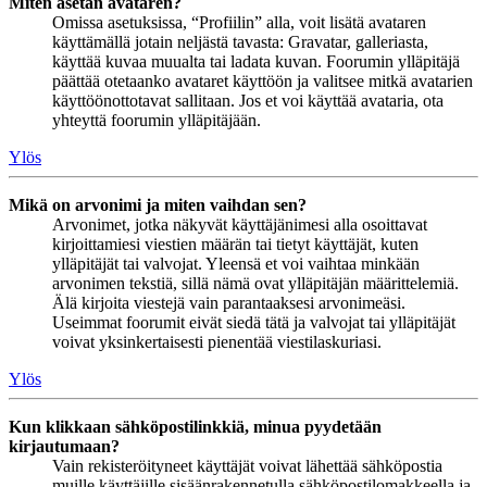
Miten asetan avataren?
Omissa asetuksissa, “Profiilin” alla, voit lisätä avataren
käyttämällä jotain neljästä tavasta: Gravatar, galleriasta,
käyttää kuvaa muualta tai ladata kuvan. Foorumin ylläpitäjä
päättää otetaanko avataret käyttöön ja valitsee mitkä avatarien
käyttöönottotavat sallitaan. Jos et voi käyttää avataria, ota
yhteyttä foorumin ylläpitäjään.
Ylös
Mikä on arvonimi ja miten vaihdan sen?
Arvonimet, jotka näkyvät käyttäjänimesi alla osoittavat
kirjoittamiesi viestien määrän tai tietyt käyttäjät, kuten
ylläpitäjät tai valvojat. Yleensä et voi vaihtaa minkään
arvonimen tekstiä, sillä nämä ovat ylläpitäjän määrittelemiä.
Älä kirjoita viestejä vain parantaaksesi arvonimeäsi.
Useimmat foorumit eivät siedä tätä ja valvojat tai ylläpitäjät
voivat yksinkertaisesti pienentää viestilaskuriasi.
Ylös
Kun klikkaan sähköpostilinkkiä, minua pyydetään
kirjautumaan?
Vain rekisteröityneet käyttäjät voivat lähettää sähköpostia
muille käyttäjille sisäänrakennetulla sähköpostilomakkeella ja