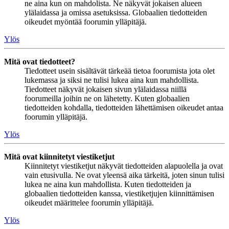
ne aina kun on mahdolista. Ne näkyvät jokaisen alueen
ylälaidassa ja omissa asetuksissa. Globaalien tiedotteiden
oikeudet myöntää foorumin ylläpitäjä.
Ylös
Mitä ovat tiedotteet?
Tiedotteet usein sisältävät tärkeää tietoa foorumista jota olet
lukemassa ja siksi ne tulisi lukea aina kun mahdollista.
Tiedotteet näkyvät jokaisen sivun ylälaidassa niillä
foorumeilla joihin ne on lähetetty. Kuten globaalien
tiedotteiden kohdalla, tiedotteiden lähettämisen oikeudet antaa
foorumin ylläpitäjä.
Ylös
Mitä ovat kiinnitetyt viestiketjut
Kiinnitetyt viestiketjut näkyvät tiedotteiden alapuolella ja ovat
vain etusivulla. Ne ovat yleensä aika tärkeitä, joten sinun tulisi
lukea ne aina kun mahdollista. Kuten tiedotteiden ja
globaalien tiedotteiden kanssa, viestiketjujen kiinnittämisen
oikeudet määrittelee foorumin ylläpitäjä.
Ylös