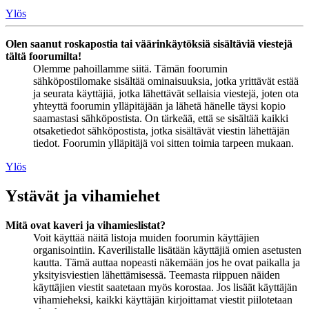
Ylös
Olen saanut roskapostia tai väärinkäytöksiä sisältäviä viestejä
tältä foorumilta!
Olemme pahoillamme siitä. Tämän foorumin
sähköpostilomake sisältää ominaisuuksia, jotka yrittävät estää
ja seurata käyttäjiä, jotka lähettävät sellaisia viestejä, joten ota
yhteyttä foorumin ylläpitäjään ja lähetä hänelle täysi kopio
saamastasi sähköpostista. On tärkeää, että se sisältää kaikki
otsaketiedot sähköpostista, jotka sisältävät viestin lähettäjän
tiedot. Foorumin ylläpitäjä voi sitten toimia tarpeen mukaan.
Ylös
Ystävät ja vihamiehet
Mitä ovat kaveri ja vihamieslistat?
Voit käyttää näitä listoja muiden foorumin käyttäjien
organisointiin. Kaverilistalle lisätään käyttäjiä omien asetusten
kautta. Tämä auttaa nopeasti näkemään jos he ovat paikalla ja
yksityisviestien lähettämisessä. Teemasta riippuen näiden
käyttäjien viestit saatetaan myös korostaa. Jos lisäät käyttäjän
vihamieheksi, kaikki käyttäjän kirjoittamat viestit piilotetaan