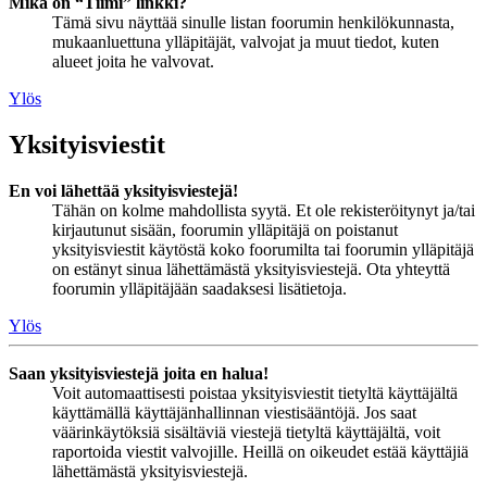
Mikä on “Tiimi” linkki?
Tämä sivu näyttää sinulle listan foorumin henkilökunnasta,
mukaanluettuna ylläpitäjät, valvojat ja muut tiedot, kuten
alueet joita he valvovat.
Ylös
Yksityisviestit
En voi lähettää yksityisviestejä!
Tähän on kolme mahdollista syytä. Et ole rekisteröitynyt ja/tai
kirjautunut sisään, foorumin ylläpitäjä on poistanut
yksityisviestit käytöstä koko foorumilta tai foorumin ylläpitäjä
on estänyt sinua lähettämästä yksityisviestejä. Ota yhteyttä
foorumin ylläpitäjään saadaksesi lisätietoja.
Ylös
Saan yksityisviestejä joita en halua!
Voit automaattisesti poistaa yksityisviestit tietyltä käyttäjältä
käyttämällä käyttäjänhallinnan viestisääntöjä. Jos saat
väärinkäytöksiä sisältäviä viestejä tietyltä käyttäjältä, voit
raportoida viestit valvojille. Heillä on oikeudet estää käyttäjiä
lähettämästä yksityisviestejä.