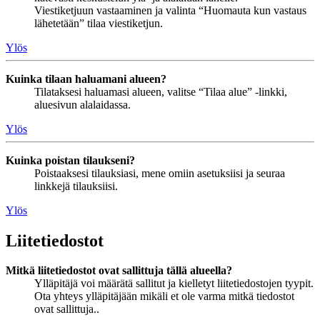
Viestiketjuun vastaaminen ja valinta “Huomauta kun vastaus
lähetetään” tilaa viestiketjun.
Ylös
Kuinka tilaan haluamani alueen?
Tilataksesi haluamasi alueen, valitse “Tilaa alue” -linkki,
aluesivun alalaidassa.
Ylös
Kuinka poistan tilaukseni?
Poistaaksesi tilauksiasi, mene omiin asetuksiisi ja seuraa
linkkejä tilauksiisi.
Ylös
Liitetiedostot
Mitkä liitetiedostot ovat sallittuja tällä alueella?
Ylläpitäjä voi määrätä sallitut ja kielletyt liitetiedostojen tyypit.
Ota yhteys ylläpitäjään mikäli et ole varma mitkä tiedostot
ovat sallittuja..