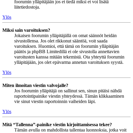
foorumin ylläpitäjään jos et tiedä miksi et voi lisätä
liitetiedostoja.
Ylös
Miksi sain varoituksen?
Jokaisen foorumin ylläpitäjällä on omat säännöt heidän
sivustollensa. Jos olet rikkonut sääntöä, voit saada
varoituksen. Huomioi, että tämä on foorumin ylläpitäjän
päätös ja phpBB Limitedillä ei ole sivustolla annettavien
varoitusten kanssa mitään tekemistä. Ota yhteyttä foorumin
ylläpitäjään, jos olet epävarma annetun varoituksen syystä.
Ylös
Miten ilmoitan viestin valvojalle?
Jos foorumin ylläpitäjä on sallinut sen, sinun pitäisi nähdä
raportointipainike viestin yhteydessä. Tämän klikkaaminen
vie sinut viestin raportoinnin vaiheiden läpi.
Ylös
Mitä “Tallenna”-painike viestin kirjoittamisessa tekee?
Tämän avulla on mahdollista tallentaa luonnoksia, jotka voit