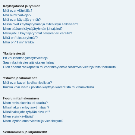
Käyttäjätasot ja ryhmät
Mitä ovat ylläpitäjät?
Mitä ovatr valvojat?
Mitä ovat käyttäjäryhmät?
Missä ovat käyttäjäryhmät ja miten liityn sellaiseen?
Miten pääsen käyttäjäryhmän johtajaksi?
Miksi jotkut käyttäjäryhmät näkyvät eri väreillä?
Mikä on “oletusryhmä”?
Mikä on “Tiimi” linkki?
Yksityisviestit
En voi lähettää yksityisviestejä!
Saan yksityisviestejä joita en halua!
Olen saanut roskapostia tai väärinkäytöksiä sisältäviä viestejä tältä foorumilta!
Ystävät ja vihamiehet
Mitä ovat kaveri ja vihamieslistat?
Kuinka voin lisätä / poistaa käyttäjiä kavereista tai vihamiehistä
Foorumilta hakeminen
Miten etsin alueelta tai alueilta?
Miksi hakuni ei löytänyt mitään?
Miksi haku johti tyhjään sivuun!?
Miten etsin käyttäjiä?
Miten löydän omat viestini ja viestiketjuni?
Seuraaminen ja kirjanmerkit