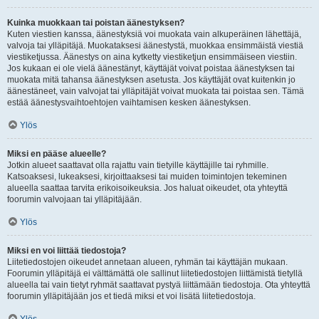
Kuinka muokkaan tai poistan äänestyksen?
Kuten viestien kanssa, äänestyksiä voi muokata vain alkuperäinen lähettäjä,
valvoja tai ylläpitäjä. Muokataksesi äänestystä, muokkaa ensimmäistä viestiä
viestiketjussa. Äänestys on aina kytketty viestiketjun ensimmäiseen viestiin.
Jos kukaan ei ole vielä äänestänyt, käyttäjät voivat poistaa äänestyksen tai
muokata mitä tahansa äänestyksen asetusta. Jos käyttäjät ovat kuitenkin jo
äänestäneet, vain valvojat tai ylläpitäjät voivat muokata tai poistaa sen. Tämä
estää äänestysvaihtoehtojen vaihtamisen kesken äänestyksen.
Ylös
Miksi en pääse alueelle?
Jotkin alueet saattavat olla rajattu vain tietyille käyttäjille tai ryhmille.
Katsoaksesi, lukeaksesi, kirjoittaaksesi tai muiden toimintojen tekeminen
alueella saattaa tarvita erikoisoikeuksia. Jos haluat oikeudet, ota yhteyttä
foorumin valvojaan tai ylläpitäjään.
Ylös
Miksi en voi liittää tiedostoja?
Liitetiedostojen oikeudet annetaan alueen, ryhmän tai käyttäjän mukaan.
Foorumin ylläpitäjä ei välttämättä ole sallinut liitetiedostojen liittämistä tietyllä
alueella tai vain tietyt ryhmät saattavat pystyä liittämään tiedostoja. Ota yhteyttä
foorumin ylläpitäjään jos et tiedä miksi et voi lisätä liitetiedostoja.