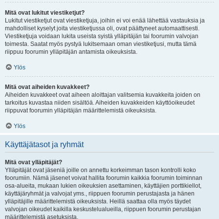
Mitä ovat lukitut viestiketjut?
Lukitut viestiketjut ovat viestiketjuja, joihin ei voi enää lähettää vastauksia ja
mahdolliset kyselyt joita viestiketjussa oli, ovat päättyneet automaattisesti.
Viestiketjuja voidaan lukita useista syistä ylläpitäjän tai foorumin valvojan
toimesta. Saatat myös pystyä lukitsemaan oman viestiketjusi, mutta tämä
riippuu foorumin ylläpitäjän antamista oikeuksista.
Ylös
Mitä ovat aiheiden kuvakkeet?
Aiheiden kuvakkeet ovat aiheen aloittajan valitsemia kuvakkeita joiden on
tarkoitus kuvastaa niiden sisältöä. Aiheiden kuvakkeiden käyttöoikeudet
riippuvat foorumin ylläpitäjän määrittelemistä oikeuksista.
Ylös
Käyttäjätasot ja ryhmät
Mitä ovat ylläpitäjät?
Ylläpitäjät ovat jäseniä joille on annettu korkeimman tason kontrolli koko
foorumiin. Nämä jäsenet voivat hallita foorumin kaikkia foorumin toiminnan
osa-alueita, mukaan lukien oikeuksien asettaminen, käyttäjien porttikiellot,
käyttäjäryhmät ja valvojat yms., riippuen foorumin perustajasta ja hänen
ylläpitäjille määrittelemistä oikeuksista. Heillä saattaa olla myös täydet
valvojan oikeudet kaikilla keskustelualueilla, riippuen foorumin perustajan
määrittelemistä asetuksista.