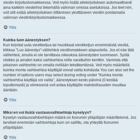
viestin kirjoituslomakkeessa. Voit myös lisätä allekirjoituksen automaattisesti
aina kaikkiin viesteihisi tekemällä valinnan omissa asetuksissa. Jos teet niin,
voit silti estää allekirjoituksen liittämisen yksittäiseen viestiin poistamalla
valinnan viestinkirjoituslomakkeessa.
Ylös
Kuinka luon äänestyksen?
Kun kirjoitat uuta viestiketjua tai muokkaat viestiketjun ensimmäistä viestiä,
klikkaa "Luo äänestys"-välilehteä viestilomakkeen alapuolella. Jos et näe tätä
välilehteä, sinulla ei ole tarvittavia oikeuksia äänestysten luomiseen. Syötä
otsikko ja ainakin kaksi vaihtoehtoa niille varattuihin kenttiin. Varmista että
jokainen vaihtoehto on omalla rivillään tekstikentässä. Voit myös määritellä
kuinka monta vaihtoehtoa käyttäjät voivat valita kohdasta You can also set the
number of options users may select during voting under “Kuinka monta
vaihtoehtoa käyttäjä voi valita”, äänestyksen kesto päivinä (0 kestää
loputtomasti) ja viimeisenä voit antaa käyttäjille mahdollisuuden muuttaa
ääntään.
Ylös
Miksi en voi lisätä vastausvaihtoehtoja kyselyyn?
Kyselyn vastausvaihtoehtojen määrä on foorumin ylläpitäjän määrittelemä. Jos
tarvitset enemmän vaihtoehtoja kuin on sallittu, ota yhteyttä foorumin
ylläpitäjään.
Ylös