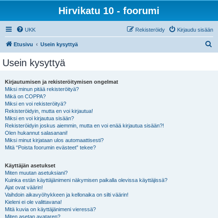
Hirvikatu 10 - foorumi
UKK
Rekisteröidy
Kirjaudu sisään
E
Etusivu
Usein kysyttyä
t
Usein kysyttyä
s
i
Kirjautumisen ja rekisteröitymisen ongelmat
Miksi minun pitää rekisteröityä?
Mikä on COPPA?
Miksi en voi rekisteröityä?
Rekisteröidyin, mutta en voi kirjautua!
Miksi en voi kirjautua sisään?
Rekisteröidyin joskus aiemmin, mutta en voi enää kirjautua sisään?!
Olen hukannut salasanani!
Miksi minut kirjataan ulos automaattisesti?
Mitä “Poista foorumin evästeet” tekee?
Käyttäjän asetukset
Miten muutan asetuksiani?
Kuinka estän käyttäjänimeni näkymisen paikalla olevissa käyttäjissä?
Ajat ovat väärin!
Vaihdoin aikavyöhykkeen ja kellonaika on silti väärin!
Kieleni ei ole valittavana!
Mitä kuvia on käyttäjänimeni vieressä?
Miten asetan avataren?