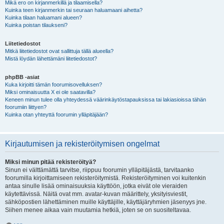
Mikä ero on kirjanmerkillä ja tilaamisella?
Kuinka teen kirjanmerkin tai seuraan haluamaani aihetta?
Kuinka tilaan haluamani alueen?
Kuinka poistan tilaukseni?
Liitetiedostot
Mitkä liitetiedostot ovat sallittuja tällä alueella?
Mistä löydän lähettämäni liitetiedostot?
phpBB -asiat
Kuka kirjoitti tämän foorumisovelluksen?
Miksi ominaisuutta X ei ole saatavilla?
Keneen minun tulee olla yhteydessä väärinkäytöstapauksissa tai lakiasioissa tähän
foorumiin liittyen?
Kuinka otan yhteyttä foorumin ylläpitäjään?
Kirjautumisen ja rekisteröitymisen ongelmat
Miksi minun pitää rekisteröityä?
Sinun ei välttämättä tarvitse, riippuu foorumin ylläpitäjästä, tarvitaanko
foorumilla kirjoittamiseen rekisteröitymistä. Rekisteröityminen voi kuitenkin
antaa sinulle lisää ominaisuuksia käyttöön, jotka eivät ole vieraiden
käytettävissä. Näitä ovat mm. avatar-kuvan määrittely, yksityisviestit,
sähköpostien lähettäminen muille käyttäjille, käyttäjäryhmien jäsenyys jne.
Siihen menee aikaa vain muutamia hetkiä, joten se on suositeltavaa.