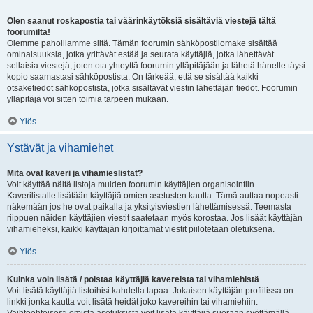
Olen saanut roskapostia tai väärinkäytöksiä sisältäviä viestejä tältä
foorumilta!
Olemme pahoillamme siitä. Tämän foorumin sähköpostilomake sisältää
ominaisuuksia, jotka yrittävät estää ja seurata käyttäjiä, jotka lähettävät
sellaisia viestejä, joten ota yhteyttä foorumin ylläpitäjään ja lähetä hänelle täysi
kopio saamastasi sähköpostista. On tärkeää, että se sisältää kaikki
otsaketiedot sähköpostista, jotka sisältävät viestin lähettäjän tiedot. Foorumin
ylläpitäjä voi sitten toimia tarpeen mukaan.
Ylös
Ystävät ja vihamiehet
Mitä ovat kaveri ja vihamieslistat?
Voit käyttää näitä listoja muiden foorumin käyttäjien organisointiin.
Kaverilistalle lisätään käyttäjiä omien asetusten kautta. Tämä auttaa nopeasti
näkemään jos he ovat paikalla ja yksityisviestien lähettämisessä. Teemasta
riippuen näiden käyttäjien viestit saatetaan myös korostaa. Jos lisäät käyttäjän
vihamieheksi, kaikki käyttäjän kirjoittamat viestit piilotetaan oletuksena.
Ylös
Kuinka voin lisätä / poistaa käyttäjiä kavereista tai vihamiehistä
Voit lisätä käyttäjiä listoihisi kahdella tapaa. Jokaisen käyttäjän profiilissa on
linkki jonka kautta voit lisätä heidät joko kavereihin tai vihamiehiin.