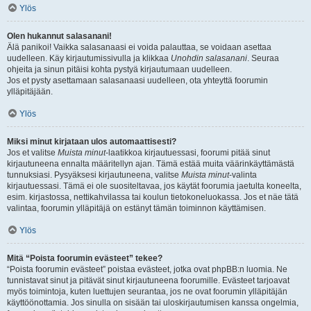
Ylös
Olen hukannut salasanani!
Älä panikoi! Vaikka salasanaasi ei voida palauttaa, se voidaan asettaa
uudelleen. Käy kirjautumissivulla ja klikkaa
Unohdin salasanani
. Seuraa
ohjeita ja sinun pitäisi kohta pystyä kirjautumaan uudelleen.
Jos et pysty asettamaan salasanaasi uudelleen, ota yhteyttä foorumin
ylläpitäjään.
Ylös
Miksi minut kirjataan ulos automaattisesti?
Jos et valitse
Muista minut
-laatikkoa kirjautuessasi, foorumi pitää sinut
kirjautuneena ennalta määritellyn ajan. Tämä estää muita väärinkäyttämästä
tunnuksiasi. Pysyäksesi kirjautuneena, valitse
Muista minut
-valinta
kirjautuessasi. Tämä ei ole suositeltavaa, jos käytät foorumia jaetulta koneelta,
esim. kirjastossa, nettikahvilassa tai koulun tietokoneluokassa. Jos et näe tätä
valintaa, foorumin ylläpitäjä on estänyt tämän toiminnon käyttämisen.
Ylös
Mitä “Poista foorumin evästeet” tekee?
“Poista foorumin evästeet” poistaa evästeet, jotka ovat phpBB:n luomia. Ne
tunnistavat sinut ja pitävät sinut kirjautuneena foorumille. Evästeet tarjoavat
myös toimintoja, kuten luettujen seurantaa, jos ne ovat foorumin ylläpitäjän
käyttöönottamia. Jos sinulla on sisään tai uloskirjautumisen kanssa ongelmia,