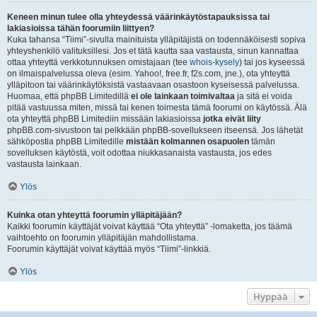
Keneen minun tulee olla yhteydessä väärinkäytöstapauksissa tai
lakiasioissa tähän foorumiin liittyen?
Kuka tahansa “Tiimi”-sivulla mainituista ylläpitäjistä on todennäköisesti sopiva
yhteyshenkilö valituksillesi. Jos et tätä kautta saa vastausta, sinun kannattaa
ottaa yhteyttä verkkotunnuksen omistajaan (tee
whois-kysely
) tai jos kyseessä
on ilmaispalvelussa oleva (esim. Yahoo!, free.fr, f2s.com, jne.), ota yhteyttä
ylläpitoon tai väärinkäytöksistä vastaavaan osastoon kyseisessä palvelussa.
Huomaa, että phpBB Limitedillä
ei ole lainkaan toimivaltaa
ja sitä ei voida
pitää vastuussa miten, missä tai kenen toimesta tämä foorumi on käytössä. Älä
ota yhteyttä phpBB Limitediin missään lakiasioissa
jotka eivät liity
phpBB.com-sivustoon tai pelkkään phpBB-sovellukseen itseensä. Jos lähetät
sähköpostia phpBB Limitedille
mistään kolmannen osapuolen
tämän
sovelluksen käytöstä, voit odottaa niukkasanaista vastausta, jos edes
vastausta lainkaan.
Ylös
Kuinka otan yhteyttä foorumin ylläpitäjään?
Kaikki foorumin käyttäjät voivat käyttää “Ota yhteyttä” -lomaketta, jos täämä
vaihtoehto on foorumin ylläpitäjän mahdollistama.
Foorumin käyttäjät voivat käyttää myös “Tiimi”-linkkiä.
Ylös
Hyppää