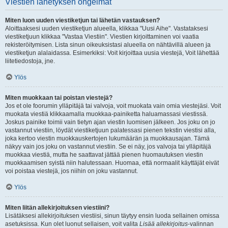
Viestien lähetyksen ongelmat
Miten luon uuden viestiketjun tai lähetän vastauksen?
Aloittaaksesi uuden viestiketjun alueella, klikkaa "Uusi Aihe". Vastataksesi
viestiketjuun klikkaa "Vastaa Viestiin". Viestien kirjoittaminen voi vaatia
rekisteröitymisen. Lista sinun oikeuksistasi alueella on nähtävillä alueen ja
viestiketjun alalaidassa. Esimerkiksi: Voit kirjoittaa uusia viestejä, Voit lähettää
liitetiedostoja, jne.
Ylös
Miten muokkaan tai poistan viestejä?
Jos et ole foorumin ylläpitäjä tai valvoja, voit muokata vain omia viestejäsi. Voit
muokata viestiä klikkaamalla muokkaa-painiketta haluamassasi viestissä.
Joskus painike toimii vain tietyn ajan viestin luomisen jälkeen. Jos joku on jo
vastannut viestiin, löydät viestiketjuun palatessasi pienen tekstin viestisi alla,
joka kertoo viestin muokkauskertojen lukumäärän ja muokkausajan. Tämä
näkyy vain jos joku on vastannut viestiin. Se ei näy, jos valvoja tai ylläpitäjä
muokkaa viestiä, mutta he saattavat jättää pienen huomautuksen viestin
muokkaamisen syistä niin halutessaan. Huomaa, että normaalit käyttäjät eivät
voi poistaa viestejä, jos niihin on joku vastannut.
Ylös
Miten liitän allekirjoituksen viestiini?
Lisätäksesi allekirjoituksen viestiisi, sinun täytyy ensin luoda sellainen omissa
asetuksissa. Kun olet luonut sellaisen, voit valita
Lisää allekirjoitus
-valinnan