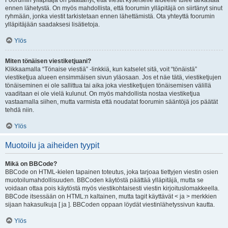
Foorumin ylläpitäjä on päättänyt, että viestit kyseiselle alueelle tulee tarkastaa
ennen lähetystä. On myös mahdollista, että foorumin ylläpitäjä on siirtänyt sinut
ryhmään, jonka viestit tarkistetaan ennen lähettämistä. Ota yhteyttä foorumin
ylläpitäjään saadaksesi lisätietoja.
Ylös
Miten tönäisen viestiketjuani?
Klikkaamalla “Tönaise viestiä” -linkkiä, kun katselet sitä, voit “tönäistä”
viestiketjua alueen ensimmäisen sivun yläosaan. Jos et näe tätä, viestiketjujen
tönäiseminen ei ole sallittua tai aika joka viestiketjujen tönäisemisen välillä
vaaditaan ei ole vielä kulunut. On myös mahdollista nostaa viestiketjua
vastaamalla siihen, mutta varmista että noudatat foorumin sääntöjä jos päätät
tehdä niin.
Ylös
Muotoilu ja aiheiden tyypit
Mikä on BBCode?
BBCode on HTML-kielen tapainen toteutus, joka tarjoaa tiettyjen viestin osien
muotoilumahdollisuuden. BBCoden käytöstä päättää ylläpitäjä, mutta se
voidaan ottaa pois käytöstä myös viestikohtaisesti viestin kirjoituslomakkeella.
BBCode itsessään on HTML:n kaltainen, mutta tagit käyttävät < ja > merkkien
sijaan hakasulkuja [ ja ]. BBCoden oppaan löydät viestinlähetyssivun kautta.
Ylös