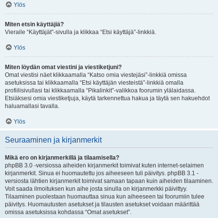
Ylös
Miten etsin käyttäjiä?
Vieraile “Käyttäjät”-sivulla ja klikkaa “Etsi käyttäjä”-linkkiä.
Ylös
Miten löydän omat viestini ja viestiketjuni?
Omat viestisi näet klikkaamalla “Katso omia viestejäsi”-linkkiä omissa
asetuksissa tai klikkaamalla “Etsi käyttäjän viesteistä”-linkkiä omalla
profiilisivullasi tai klikkaamalla “Pikalinkit”-valikkoa foorumin ylälaidassa.
Etsiäksesi omia viestiketjuja, käytä tarkennettua hakua ja täytä sen hakuehdot
haluamallasi tavalla.
Ylös
Seuraaminen ja kirjanmerkit
Mikä ero on kirjanmerkillä ja tilaamisella?
phpBB 3.0 -versiossa aiheiden kirjanmerkit toimivat kuten internet-selaimen
kirjanmerkit. Sinua ei huomautettu jos aiheeseen tuli päivitys. phpBB 3.1 -
versiosta lähtien kirjanmerkit toimivat samaan tapaan kuin aiheiden tilaaminen.
Voit saada ilmoituksen kun aihe josta sinulla on kirjanmerkki päivittyy.
Tilaaminen puolestaan huomauttaa sinua kun aiheeseen tai foorumiin tulee
päivitys. Huomautusten asetukset ja tilausten asetukset voidaan määrittää
omissa asetuksissa kohdassa “Omat asetukset”.