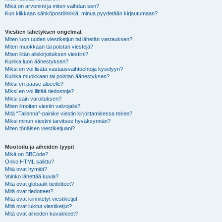
Mikä on arvonimi ja miten vaihdan sen?
Kun klikkaan sähköpostilinkkiä, minua pyydetään kirjautumaan?
Viestien lähetyksen ongelmat
Miten luon uuden viestiketjun tai lähetän vastauksen?
Miten muokkaan tai poistan viestejä?
Miten liitän allekirjoituksen viestiini?
Kuinka luon äänestyksen?
Miksi en voi lisätä vastausvaihtoehtoja kyselyyn?
Kuinka muokkaan tai poistan äänestyksen?
Miksi en pääse alueelle?
Miksi en voi liittää tiedostoja?
Miksi sain varoituksen?
Miten ilmoitan viestin valvojalle?
Mitä “Tallenna”-painike viestin kirjoittamisessa tekee?
Miksi minun viestini tarvitsee hyväksynnän?
Miten tönäisen viestiketjuani?
Muotoilu ja aiheiden tyypit
Mikä on BBCode?
Onko HTML sallittu?
Mitä ovat hymiöt?
Voinko lähettää kuvia?
Mitä ovat globaalit tiedotteet?
Mitä ovat tiedotteet?
Mitä ovat kiinnitetyt viestiketjut
Mitä ovat lukitut viestiketjut?
Mitä ovat aiheiden kuvakkeet?