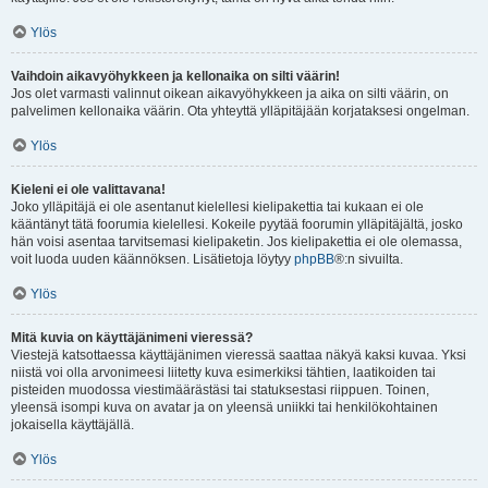
Ylös
Vaihdoin aikavyöhykkeen ja kellonaika on silti väärin!
Jos olet varmasti valinnut oikean aikavyöhykkeen ja aika on silti väärin, on
palvelimen kellonaika väärin. Ota yhteyttä ylläpitäjään korjataksesi ongelman.
Ylös
Kieleni ei ole valittavana!
Joko ylläpitäjä ei ole asentanut kielellesi kielipakettia tai kukaan ei ole
kääntänyt tätä foorumia kielellesi. Kokeile pyytää foorumin ylläpitäjältä, josko
hän voisi asentaa tarvitsemasi kielipaketin. Jos kielipakettia ei ole olemassa,
voit luoda uuden käännöksen. Lisätietoja löytyy
phpBB
®:n sivuilta.
Ylös
Mitä kuvia on käyttäjänimeni vieressä?
Viestejä katsottaessa käyttäjänimen vieressä saattaa näkyä kaksi kuvaa. Yksi
niistä voi olla arvonimeesi liitetty kuva esimerkiksi tähtien, laatikoiden tai
pisteiden muodossa viestimäärästäsi tai statuksestasi riippuen. Toinen,
yleensä isompi kuva on avatar ja on yleensä uniikki tai henkilökohtainen
jokaisella käyttäjällä.
Ylös