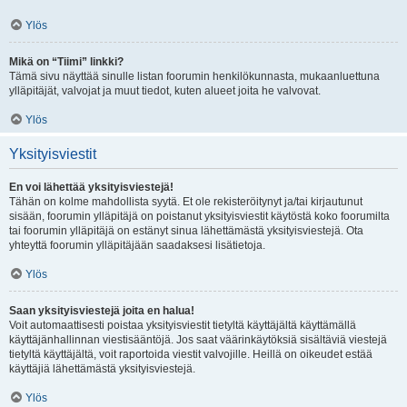
Ylös
Mikä on “Tiimi” linkki?
Tämä sivu näyttää sinulle listan foorumin henkilökunnasta, mukaanluettuna
ylläpitäjät, valvojat ja muut tiedot, kuten alueet joita he valvovat.
Ylös
Yksityisviestit
En voi lähettää yksityisviestejä!
Tähän on kolme mahdollista syytä. Et ole rekisteröitynyt ja/tai kirjautunut
sisään, foorumin ylläpitäjä on poistanut yksityisviestit käytöstä koko foorumilta
tai foorumin ylläpitäjä on estänyt sinua lähettämästä yksityisviestejä. Ota
yhteyttä foorumin ylläpitäjään saadaksesi lisätietoja.
Ylös
Saan yksityisviestejä joita en halua!
Voit automaattisesti poistaa yksityisviestit tietyltä käyttäjältä käyttämällä
käyttäjänhallinnan viestisääntöjä. Jos saat väärinkäytöksiä sisältäviä viestejä
tietyltä käyttäjältä, voit raportoida viestit valvojille. Heillä on oikeudet estää
käyttäjiä lähettämästä yksityisviestejä.
Ylös