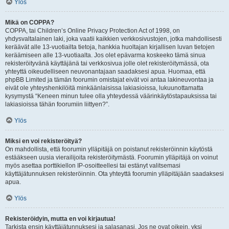
Ylös
Mikä on COPPA?
COPPA, tai Children’s Online Privacy Protection Act of 1998, on
yhdysvaltalainen laki, joka vaatii kaikkien verkkosivustojen, jotka mahdollisesti
keräävät alle 13-vuotiailta tietoja, hankkia huoltajan kirjallisen luvan tietojen
keräämiseen alle 13-vuotiaalta. Jos olet epävarma koskeeko tämä sinua
rekisteröityvänä käyttäjänä tai verkkosivua jolle olet rekisteröitymässä, ota
yhteyttä oikeudelliseen neuvonantajaan saadaksesi apua. Huomaa, että
phpBB Limited ja tämän foorumin omistajat eivät voi antaa lakineuvontaa ja
eivät ole yhteyshenkilöitä minkäänlaisissa lakiasioissa, lukuunottamatta
kysymystä “Keneen minun tulee olla yhteydessä väärinkäytöstapauksissa tai
lakiasioissa tähän foorumiin liittyen?”.
Ylös
Miksi en voi rekisteröityä?
On mahdollista, että foorumin ylläpitäjä on poistanut rekisteröinnin käytöstä
estääkseen uusia vierailijoita rekisteröitymästä. Foorumin ylläpitäjä on voinut
myös asettaa porttikiellon IP-osoitteellesi tai estänyt valitsemasi
käyttäjätunnuksen rekisteröinnin. Ota yhteyttä foorumin ylläpitäjään saadaksesi
apua.
Ylös
Rekisteröidyin, mutta en voi kirjautua!
Tarkista ensin käyttäjätunnuksesi ja salasanasi. Jos ne ovat oikein, yksi