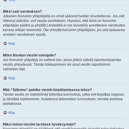
Ylös
Miksi sain varoituksen?
Jokaisen foorumin ylläpitäjällä on omat säännöt heidän sivustollensa. Jos olet
rikkonut sääntöä, voit saada varoituksen. Huomioi, että tämä on foorumin
ylläpitäjän päätös ja phpBB Limitedillä ei ole sivustolla annettavien varoitusten
kanssa mitään tekemistä. Ota yhteyttä foorumin ylläpitäjään, jos olet epävarma
annetun varoituksen syystä.
Ylös
Miten ilmoitan viestin valvojalle?
Jos foorumin ylläpitäjä on sallinut sen, sinun pitäisi nähdä raportointipainike
viestin yhteydessä. Tämän klikkaaminen vie sinut viestin raportoinnin
vaiheiden läpi.
Ylös
Mitä “Tallenna”-painike viestin kirjoittamisessa tekee?
Tämän avulla on mahdollista tallentaa luonnoksia, jotka voit kirjoittaa loppuun
ja lähettää myöhemmin. Avataksesi tallennetun luonnoksen, vieraile komissa
asetuksissa.
Ylös
Miksi minun viestini tarvitsee hyväksynnän?