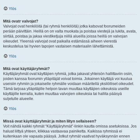
Ylös
Mitä ovatr valvojat?
Valvojat ovat henkilöitä (tai ryhmä henkilöitä) jotka katsovat foorumeiden
perään päivittäin. Heillä on on valta muokata ja poistaa viestejä ja lukita, avata,
siirtää, poistaa ja jakaa viestiketjuja niillä alueilla joissa heillä on valvojan
oikeudet. Yleensä valvojat ovat paikalla estämässä aiheen vierestä
keskustelua tai hyvien tapojen vastaisen materiaalin lähettämistä.
Ylös
Mitä ovat käyttäjäryhmät?
Käyttäjäryhmät ovat käyttäjien ryhmiä, jotka jakavat yhteisön hallittaviin osiin,
joiden kanssa foorumin ylläpitäjät voivat toimia. Jokainen käyttäjä voi kuulua
useisiin ryhmiin ja jokaiselle ryhmälle voidaan määritellä yksilölliset oikeudet.
Tämä tarjoaa ylläpitäjille helpon tavan muuttaa käyttäjien oikeuksia useille
käyttäjille kerralla, kuten muuttaa valvojien oikeuksia tai hallita pääsyä
suljetulle alueelle.
Ylös
Missä ovat käyttäjäryhmät ja miten liityn sellaiseen?
Voit nähdä kaikki ryhmät “Käyttäjäryhmät”-linkin kautta omissa asetuksissa. Jos
haluat liittyä yhteen, klikkaa vastaavaa painiketta. Kaikissa ryhmissä ei
kuitenkaan ole vapaata pääsyä. Jotkut ryhmät vaativat hyväksynnän ennen