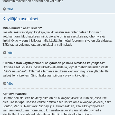
foorumin evästeiden poistaminen voi auttaa.
Ylös
Käyttäjän asetukset
Miten muutan asetuksiani?
Jos olet rekisteröitynyt käyttäjä, kaikki asetuksesi tallennetaan foorumin
tietokantaan. Muokataksesi niitä, vieraile omissa asetuksissa, johon vievä
linkki löytyy yleensä klikkaamalla käyttäjänimeäsi foorumin sivujen ylälaidassa.
Tätä kautta voit muokata asetuksiasi ja valintojasi.
Ylös
Kuinka estän käyttäjänimeni näkymisen paikalla olevissa käyttäjissä?
Omissa asetuksissasi, “Asetukset”-välilehdellä, löydät mahdollisuuden valita
Piilota paikallaolo
. Ottamalla tämän asetuksen käyttöön näyt vain ylläpitäjille,
valvojille ja itsellesi. Sinut lasketaan piilossa oleviin käyttäjiin.
Ylös
Ajat ovat väärin!
On mahdollista, että näytetty aika on eri aikavyöhykkeeltä kuin se jossa itse
olet. Tässä tapauksessa valitse omista asetuksista oma aikavyöhykkeesi, esim.
Lontoo, Pariisi, New York, Sidney, jne. Huomaathan, että aikavyöhykkeen
vaihtaminen, kuten monet muutkin asetukset ovat vain rekisteröityneille
käyttäjille. Jos et ole rekisteröitynyt, tämä on hyvä aika tehdä niin.