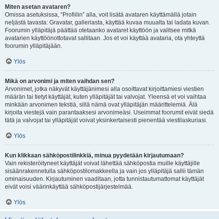
Miten asetan avataren?
Omissa asetuksissa, “Profiilin” alla, voit lisätä avataren käyttämällä jotain
neljästä tavasta: Gravatar, galleriasta, käyttää kuvaa muualta tai ladata kuvan.
Foorumin ylläpitäjä päättää otetaanko avataret käyttöön ja valitsee mitkä
avatarien käyttöönottotavat sallitaan. Jos et voi käyttää avataria, ota yhteyttä
foorumin ylläpitäjään.
Ylös
Mikä on arvonimi ja miten vaihdan sen?
Arvonimet, jotka näkyvät käyttäjänimesi alla osoittavat kirjoittamiesi viestien
määrän tai tietyt käyttäjät, kuten ylläpitäjät tai valvojat. Yleensä et voi vaihtaa
minkään arvonimen tekstiä, sillä nämä ovat ylläpitäjän määrittelemiä. Älä
kirjoita viestejä vain parantaaksesi arvonimeäsi. Useimmat foorumit eivät siedä
tätä ja valvojat tai ylläpitäjät voivat yksinkertaisesti pienentää viestilaskuriasi.
Ylös
Kun klikkaan sähköpostilinkkiä, minua pyydetään kirjautumaan?
Vain rekisteröityneet käyttäjät voivat lähettää sähköpostia muille käyttäjille
sisäänrakennetulla sähköpostilomakkeella ja vain jos ylläpitäjä sallii tämän
ominaisuuden. Kirjautuminen vaaditaan, jotta tunnistautumattomat käyttäjät
eivät voisi väärinkäyttää sähköpostijärjestelmää.
Ylös