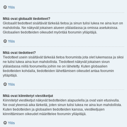
Ylös
Mitä ovat globaalit tiedotteet?
Globaalit tiedotteet sisältävät tärkeää tietoa ja sinun tulisi lukea ne aina kun on
mahdolista. Ne näkyvät jokaisen alueen ylälaidassa ja omissa asetuksissa.
Globaalien tiedotteiden oikeudet myöntää foorumin ylläpitäjä.
Ylös
Mitä ovat tiedotteet?
Tiedotteet usein sisältävät tärkeää tietoa foorumista jota olet lukemassa ja siksi
ne tulisi lukea aina kun mahdollista. Tiedotteet näkyvät jokaisen sivun
ylälaidassa niillä foorumeilla joihin ne on lähetetty. Kuten globaalien
tiedotteiden kohdalla, tiedotteiden lähettämisen oikeudet antaa foorumin
ylläpitäjä.
Ylös
Mitä ovat kiinnitetyt viestiketjut
Kiinnitetyt viestiketjut näkyvät tiedotteiden alapuolella ja ovat vain etusivulla.
Ne ovat yleensä aika tärkeitä, joten sinun tulisi lukea ne aina kun mahdollista.
Kuten tiedotteiden ja globaalien tiedotteiden kanssa, viestiketjujen
kiinnittämisen oikeudet määrittelee foorumin ylläpitäjä.
Ylös