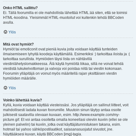
Onko HTML sallittu?
Ei. Tällä foorumilla ei ole mahdollista lähettää HTML:ää siten, että se toimisi
HTML-koodina. Yleisimmät HTML-muotoilut voi kuitenkin tehdä BBCoden
avulla.
Ylös
Mitä ovat hymiöt?
Hymiöt tai emoticonit ovat pieniä kuvia joita voidaan käyttää tunteiden
ilmaisemiseen lyhyitä koodeja käyttämällä. Esimerkiksi :) tarkoittaa iloista ja :(
tarkoittaa surullista. Hymiöiden täysi lista on nähtävillä
viestinlähetyslomakkeessa. Älä käytä hymiöitä liikaa, sillä ne voivat tehdä
viestistä lukukelvottoman ja valvoja voi poistaa niitä tai viestin kokonaan.
Foorumin ylläpitäjä on voinut myös määritellä rajan yksittäisen viestin
hymiöiden määrälle.
Ylös
Voinko lähettää kuvia?
Kyllä, kuvia voidaan käyttää viesteissäsi. Jos ylläpitäjä on sallinut liitteet, voit
mahdollisesti ladata kuvan foorumille. Muutoin sinun täytyy antaa osoite
julkisesti saatavilla olevaan kuvaan, esim. http://www.example.com/my-
picture.gif. Et voi antaa osoitetta omalla koneellasi oleviin kuviin (ellei se ole
yleinen palvelin) tai kuviin, jotka ovat käyttäjätunnistuksen takana, esim.
hotmail tai yahoo sähköpostilaatikot, salasanasuojatut sivustot, jne.
Näyttääksesi kuvan, käytä BBCoden [img]-tagia.