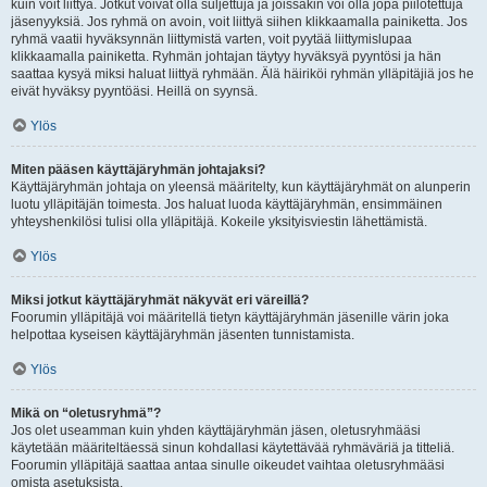
kuin voit liittyä. Jotkut voivat olla suljettuja ja joissakin voi olla jopa piilotettuja
jäsenyyksiä. Jos ryhmä on avoin, voit liittyä siihen klikkaamalla painiketta. Jos
ryhmä vaatii hyväksynnän liittymistä varten, voit pyytää liittymislupaa
klikkaamalla painiketta. Ryhmän johtajan täytyy hyväksyä pyyntösi ja hän
saattaa kysyä miksi haluat liittyä ryhmään. Älä häiriköi ryhmän ylläpitäjiä jos he
eivät hyväksy pyyntöäsi. Heillä on syynsä.
Ylös
Miten pääsen käyttäjäryhmän johtajaksi?
Käyttäjäryhmän johtaja on yleensä määritelty, kun käyttäjäryhmät on alunperin
luotu ylläpitäjän toimesta. Jos haluat luoda käyttäjäryhmän, ensimmäinen
yhteyshenkilösi tulisi olla ylläpitäjä. Kokeile yksityisviestin lähettämistä.
Ylös
Miksi jotkut käyttäjäryhmät näkyvät eri väreillä?
Foorumin ylläpitäjä voi määritellä tietyn käyttäjäryhmän jäsenille värin joka
helpottaa kyseisen käyttäjäryhmän jäsenten tunnistamista.
Ylös
Mikä on “oletusryhmä”?
Jos olet useamman kuin yhden käyttäjäryhmän jäsen, oletusryhmääsi
käytetään määriteltäessä sinun kohdallasi käytettävää ryhmäväriä ja titteliä.
Foorumin ylläpitäjä saattaa antaa sinulle oikeudet vaihtaa oletusryhmääsi
omista asetuksista.