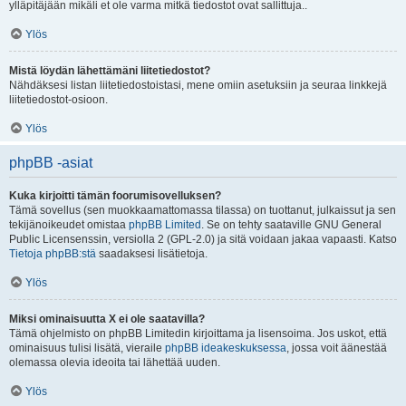
ylläpitäjään mikäli et ole varma mitkä tiedostot ovat sallittuja..
Ylös
Mistä löydän lähettämäni liitetiedostot?
Nähdäksesi listan liitetiedostoistasi, mene omiin asetuksiin ja seuraa linkkejä
liitetiedostot-osioon.
Ylös
phpBB -asiat
Kuka kirjoitti tämän foorumisovelluksen?
Tämä sovellus (sen muokkaamattomassa tilassa) on tuottanut, julkaissut ja sen
tekijänoikeudet omistaa
phpBB Limited
. Se on tehty saataville GNU General
Public Licensenssin, versiolla 2 (GPL-2.0) ja sitä voidaan jakaa vapaasti. Katso
Tietoja phpBB:stä
saadaksesi lisätietoja.
Ylös
Miksi ominaisuutta X ei ole saatavilla?
Tämä ohjelmisto on phpBB Limitedin kirjoittama ja lisensoima. Jos uskot, että
ominaisuus tulisi lisätä, vieraile
phpBB ideakeskuksessa
, jossa voit äänestää
olemassa olevia ideoita tai lähettää uuden.
Ylös