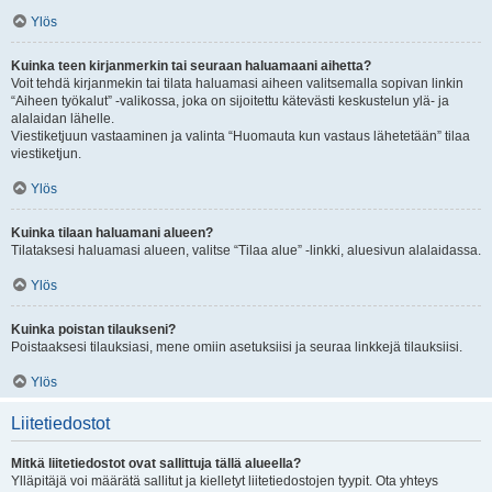
Ylös
Kuinka teen kirjanmerkin tai seuraan haluamaani aihetta?
Voit tehdä kirjanmekin tai tilata haluamasi aiheen valitsemalla sopivan linkin
“Aiheen työkalut” -valikossa, joka on sijoitettu kätevästi keskustelun ylä- ja
alalaidan lähelle.
Viestiketjuun vastaaminen ja valinta “Huomauta kun vastaus lähetetään” tilaa
viestiketjun.
Ylös
Kuinka tilaan haluamani alueen?
Tilataksesi haluamasi alueen, valitse “Tilaa alue” -linkki, aluesivun alalaidassa.
Ylös
Kuinka poistan tilaukseni?
Poistaaksesi tilauksiasi, mene omiin asetuksiisi ja seuraa linkkejä tilauksiisi.
Ylös
Liitetiedostot
Mitkä liitetiedostot ovat sallittuja tällä alueella?
Ylläpitäjä voi määrätä sallitut ja kielletyt liitetiedostojen tyypit. Ota yhteys