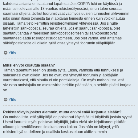
kahdesta asiasta on saattanut tapahtua. Jos COPPA-tuki on käytössä ja
määrittelit olevasi alle 13-vuotias rekisteröityessäsi, sinun tulee seurata
saamiasi ohjeita. Jotkut foorumit vaativat myös uusien tunnusten aktivoinnin
joko sinun itsesi toimesta tai ylläpitäjän toimesta ennen kuin voit kirjautua
sisään. Tämä tieto kerrottiin rekisteröitymisen yhteydessä. Jos sinulle
lähetettiin sähköpostia, seuraa ohjeita. Jos et saanut sähköpostia, olet
saattanut antaa virheellisen sähköpostiosoitteen tai sähköpostit ovat
saattaneet jäädä roskapostisuodattimeen. Jos olet varma, että antamasi
sähköpostiosoite oli oikein, yritä ottaa yhteyttä foorumin ylläpitäjään.
Ylös
Miksi en voi kirjautua sisään?
Tämän tapahtumiseen on useita syitä. Ensin, varmista että tunnuksesi ja
salasanasi ovat oikein. Jos ne ovat, ota yhteyttä foorumin ylläpitäjään
varmistaaksesi, että sinulla ei ole porttikieltoja. On myös mahdollista, että
sivuston omistajalla on asetusvirhe heidän päässään ja heidän pitäisi korjata
se.
Ylös
Rekisteröidyin joskus aiemmin, mutta en voi enää kirjautua sisään?!
On mahdollista, että ylläpitäjä on poistanut käyttäjätilisi käytöstä jostain syystä.
Useat foorumit myös poistavat käyttäjiä, jotka eivät ole kirjoittaneet pitkään
aikaan pienentääkseen tietokantansa kokoa. Jos näin on käynyt, yritä
rekisteröityä uudelleen ja osallistu keskusteluun aktiivisemmin.