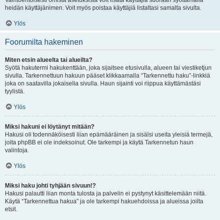
Vaihtoehtoisesti omista asetuksista voit lisätä käyttäjiä suoraan syöttämällä
heidän käyttäjänimen. Voit myös poistaa käyttäjiä listaltasi samalta sivulta.
Ylös
Foorumilta hakeminen
Miten etsin alueelta tai alueilta?
Syötä hakutermi hakukenttään, joka sijaitsee etusivulla, alueen tai viestiketjun
sivulla. Tarkennettuun hakuun pääset klikkaamalla “Tarkennettu haku”-linkkiä
joka on saatavilla jokaisella sivulla. Haun sijainti voi riippua käyttämästäsi
tyylistä.
Ylös
Miksi hakuni ei löytänyt mitään?
Hakusi oli todennäköisesti liian epämääräinen ja sisälsi useita yleisiä termejä,
joita phpBB ei ole indeksoinut. Ole tarkempi ja käytä Tarkennetun haun
valintoja.
Ylös
Miksi haku johti tyhjään sivuun!?
Hakusi palautti liian monta tulosta ja palvelin ei pystynyt käsittelemään niitä.
Käytä “Tarkennettua hakua” ja ole tarkempi hakuehdoissa ja alueissa joilta
etsit.