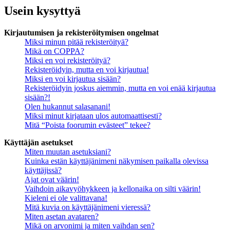
Usein kysyttyä
Kirjautumisen ja rekisteröitymisen ongelmat
Miksi minun pitää rekisteröityä?
Mikä on COPPA?
Miksi en voi rekisteröityä?
Rekisteröidyin, mutta en voi kirjautua!
Miksi en voi kirjautua sisään?
Rekisteröidyin joskus aiemmin, mutta en voi enää kirjautua
sisään?!
Olen hukannut salasanani!
Miksi minut kirjataan ulos automaattisesti?
Mitä “Poista foorumin evästeet” tekee?
Käyttäjän asetukset
Miten muutan asetuksiani?
Kuinka estän käyttäjänimeni näkymisen paikalla olevissa
käyttäjissä?
Ajat ovat väärin!
Vaihdoin aikavyöhykkeen ja kellonaika on silti väärin!
Kieleni ei ole valittavana!
Mitä kuvia on käyttäjänimeni vieressä?
Miten asetan avataren?
Mikä on arvonimi ja miten vaihdan sen?