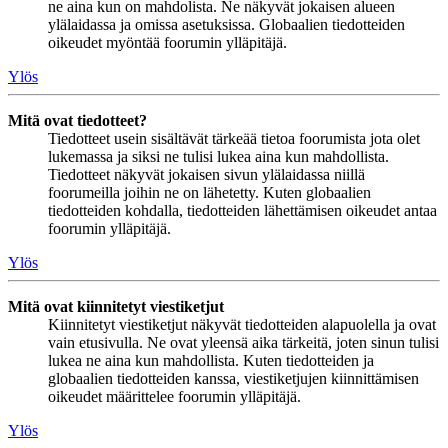
ne aina kun on mahdolista. Ne näkyvät jokaisen alueen
ylälaidassa ja omissa asetuksissa. Globaalien tiedotteiden
oikeudet myöntää foorumin ylläpitäjä.
Ylös
Mitä ovat tiedotteet?
Tiedotteet usein sisältävät tärkeää tietoa foorumista jota olet
lukemassa ja siksi ne tulisi lukea aina kun mahdollista.
Tiedotteet näkyvät jokaisen sivun ylälaidassa niillä
foorumeilla joihin ne on lähetetty. Kuten globaalien
tiedotteiden kohdalla, tiedotteiden lähettämisen oikeudet antaa
foorumin ylläpitäjä.
Ylös
Mitä ovat kiinnitetyt viestiketjut
Kiinnitetyt viestiketjut näkyvät tiedotteiden alapuolella ja ovat
vain etusivulla. Ne ovat yleensä aika tärkeitä, joten sinun tulisi
lukea ne aina kun mahdollista. Kuten tiedotteiden ja
globaalien tiedotteiden kanssa, viestiketjujen kiinnittämisen
oikeudet määrittelee foorumin ylläpitäjä.
Ylös