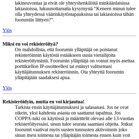
lakineuvontaa ja eivät ole yhteyshenkilöitä minkäänlaisissa
lakiasioissa, lukuunottamatta kysymystä “Keneen minun tulee
olla yhteydessä väärinkäytöstapauksissa tai lakiasioissa tähän
foorumiin liittyen?”.
Ylös
Miksi en voi rekisteröityä?
On mahdollista, että foorumin ylläpitäjä on poistanut
rekisteröinnin käytöstä estääkseen uusia vierailijoita
rekisteröitymästä. Foorumin ylläpitäjä on voinut myös asettaa
porttikiellon IP-osoitteellesi tai estänyt valitsemasi
käyttäjätunnuksen rekisteröinnin. Ota yhteyttä foorumin
ylläpitäjään saadaksesi apua.
Ylös
Rekisteröidyin, mutta en voi kirjautua!
Tarkista ensin käyttäjätunnuksesi ja salasanasi. Jos ne ovat
oikein, yksi kahdesta asiasta on saattanut tapahtua. Jos
COPPA-tuki on käytössä ja määrittelit olevasi alle 13-vuotias
rekisteröityessäsi, sinun tulee seurata saamiasi ohjeita. Jotkut
foorumit vaativat myös uusien tunnusten aktivoinnin joko
sinun itsesi toimesta tai ylläpitäjän toimesta ennen kuin voit