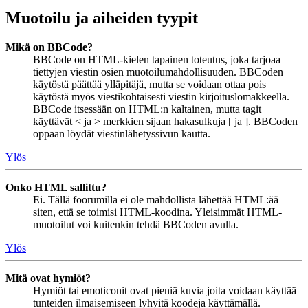
Muotoilu ja aiheiden tyypit
Mikä on BBCode?
BBCode on HTML-kielen tapainen toteutus, joka tarjoaa
tiettyjen viestin osien muotoilumahdollisuuden. BBCoden
käytöstä päättää ylläpitäjä, mutta se voidaan ottaa pois
käytöstä myös viestikohtaisesti viestin kirjoituslomakkeella.
BBCode itsessään on HTML:n kaltainen, mutta tagit
käyttävät < ja > merkkien sijaan hakasulkuja [ ja ]. BBCoden
oppaan löydät viestinlähetyssivun kautta.
Ylös
Onko HTML sallittu?
Ei. Tällä foorumilla ei ole mahdollista lähettää HTML:ää
siten, että se toimisi HTML-koodina. Yleisimmät HTML-
muotoilut voi kuitenkin tehdä BBCoden avulla.
Ylös
Mitä ovat hymiöt?
Hymiöt tai emoticonit ovat pieniä kuvia joita voidaan käyttää
tunteiden ilmaisemiseen lyhyitä koodeja käyttämällä.