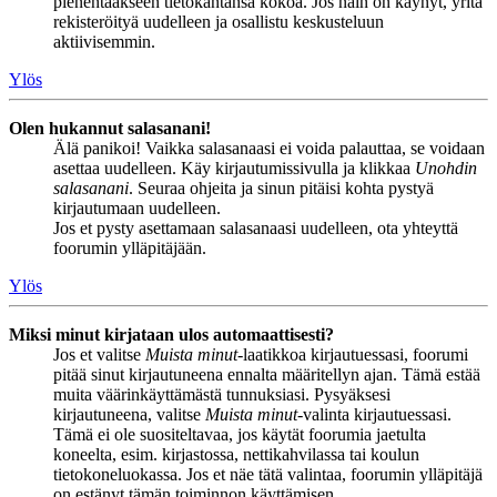
pienentääkseen tietokantansa kokoa. Jos näin on käynyt, yritä
rekisteröityä uudelleen ja osallistu keskusteluun
aktiivisemmin.
Ylös
Olen hukannut salasanani!
Älä panikoi! Vaikka salasanaasi ei voida palauttaa, se voidaan
asettaa uudelleen. Käy kirjautumissivulla ja klikkaa
Unohdin
salasanani
. Seuraa ohjeita ja sinun pitäisi kohta pystyä
kirjautumaan uudelleen.
Jos et pysty asettamaan salasanaasi uudelleen, ota yhteyttä
foorumin ylläpitäjään.
Ylös
Miksi minut kirjataan ulos automaattisesti?
Jos et valitse
Muista minut
-laatikkoa kirjautuessasi, foorumi
pitää sinut kirjautuneena ennalta määritellyn ajan. Tämä estää
muita väärinkäyttämästä tunnuksiasi. Pysyäksesi
kirjautuneena, valitse
Muista minut
-valinta kirjautuessasi.
Tämä ei ole suositeltavaa, jos käytät foorumia jaetulta
koneelta, esim. kirjastossa, nettikahvilassa tai koulun
tietokoneluokassa. Jos et näe tätä valintaa, foorumin ylläpitäjä
on estänyt tämän toiminnon käyttämisen.