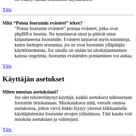
Ylös
Mitä “Poista foorumin evästeet” tekee?
“Poista foorumin evästeet” poistaa evästeet, jotka ovat
phpBB:n luomia. Ne tunnistavat sinut ja pitävät sinut
kirjautuneena foorumille. Evästeet tarjoavat myös toimintoja,
kuten luettujen seurantaa, jos ne ovat foorumin ylläpitäjän
käyttöönottamia. Jos sinulla on sisään tai uloskirjautumisen
kanssa ongelmia, foorumin evästeiden poistaminen voi auttaa.
Ylös
Käyttäjän asetukset
Miten muutan asetuksiani?
Jos olet rekisteröitynyt käyttäjä, kaikki asetuksesi tallennetaan
foorumin tietokantaan. Muokataksesi niitä, vieraile omissa
asetuksissa, johon vievä linkki löytyy yleensä klikkaamalla
käyttäjänimeäsi foorumin sivujen ylälaidassa. Tätä kautta voit
muokata asetuksiasi ja valintojasi.
Ylös