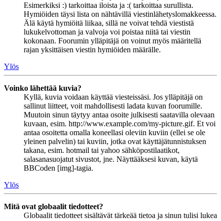
Esimerkiksi :) tarkoittaa iloista ja :( tarkoittaa surullista.
Hymiöiden täysi lista on nähtävillä viestinlähetyslomakkeessa.
Älä käytä hymiöitä liikaa, sillä ne voivat tehdä viestistä
lukukelvottoman ja valvoja voi poistaa niitä tai viestin
kokonaan. Foorumin ylläpitäjä on voinut myös määritellä
rajan yksittäisen viestin hymiöiden määrälle.
Ylös
Voinko lähettää kuvia?
Kyllä, kuvia voidaan käyttää viesteissäsi. Jos ylläpitäjä on
sallinut liitteet, voit mahdollisesti ladata kuvan foorumille.
Muutoin sinun täytyy antaa osoite julkisesti saatavilla olevaan
kuvaan, esim. http://www.example.com/my-picture.gif. Et voi
antaa osoitetta omalla koneellasi oleviin kuviin (ellei se ole
yleinen palvelin) tai kuviin, jotka ovat käyttäjätunnistuksen
takana, esim. hotmail tai yahoo sähköpostilaatikot,
salasanasuojatut sivustot, jne. Näyttääksesi kuvan, käytä
BBCoden [img]-tagia.
Ylös
Mitä ovat globaalit tiedotteet?
Globaalit tiedotteet sisältävät tärkeää tietoa ja sinun tulisi lukea