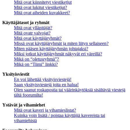
Mitä ovat kiinnitetyt viestiketjut
Mitä ovat lukitut viestiketjut?
Mitä ovat aiheiden kuvakkeet?
Käyttäjätasot ja ryhmät
Mitä ovat ylläpitäjät?
Mitä ovatr valvojat?
Mitä ovat käyttäjäryhmät?
Missä ovat käyttäjäryhmät ja miten liityn sellaiseen?
Miten pääsen käyttäjäryhmän johtajaksi?
Miksi jotkut käyttäjäryhmät näkyvät eri väreillä?
Mikä on “oletusryhmä”?
Mikä on “Tiimi” linkki?
Yksityisviestit
En voi lähettää yksityisviestejä!
Saan yksityisviestejä joita en halua!
Olen saanut roskapostia tai väärinkäytöksiä sisältäviä viestejä
tältä foorumilta!
Ystävät ja vihamiehet
Mitä ovat kaveri ja vihamieslistat?
Kuinka voin lisätä / poistaa käyttäjiä kavereista tai
vihamiehistä