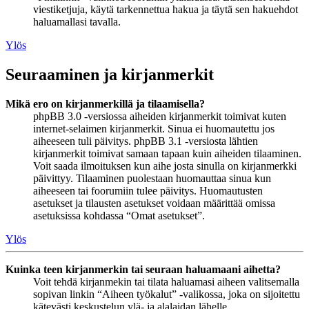
viestiketjuja, käytä tarkennettua hakua ja täytä sen hakuehdot
haluamallasi tavalla.
Ylös
Seuraaminen ja kirjanmerkit
Mikä ero on kirjanmerkillä ja tilaamisella?
phpBB 3.0 -versiossa aiheiden kirjanmerkit toimivat kuten
internet-selaimen kirjanmerkit. Sinua ei huomautettu jos
aiheeseen tuli päivitys. phpBB 3.1 -versiosta lähtien
kirjanmerkit toimivat samaan tapaan kuin aiheiden tilaaminen.
Voit saada ilmoituksen kun aihe josta sinulla on kirjanmerkki
päivittyy. Tilaaminen puolestaan huomauttaa sinua kun
aiheeseen tai foorumiin tulee päivitys. Huomautusten
asetukset ja tilausten asetukset voidaan määrittää omissa
asetuksissa kohdassa “Omat asetukset”.
Ylös
Kuinka teen kirjanmerkin tai seuraan haluamaani aihetta?
Voit tehdä kirjanmekin tai tilata haluamasi aiheen valitsemalla
sopivan linkin “Aiheen työkalut” -valikossa, joka on sijoitettu
kätevästi keskustelun ylä- ja alalaidan lähelle.