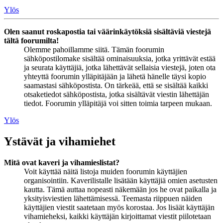
Ylös
Olen saanut roskapostia tai väärinkäytöksiä sisältäviä viestejä
tältä foorumilta!
Olemme pahoillamme siitä. Tämän foorumin
sähköpostilomake sisältää ominaisuuksia, jotka yrittävät estää
ja seurata käyttäjiä, jotka lähettävät sellaisia viestejä, joten ota
yhteyttä foorumin ylläpitäjään ja lähetä hänelle täysi kopio
saamastasi sähköpostista. On tärkeää, että se sisältää kaikki
otsaketiedot sähköpostista, jotka sisältävät viestin lähettäjän
tiedot. Foorumin ylläpitäjä voi sitten toimia tarpeen mukaan.
Ylös
Ystävät ja vihamiehet
Mitä ovat kaveri ja vihamieslistat?
Voit käyttää näitä listoja muiden foorumin käyttäjien
organisointiin. Kaverilistalle lisätään käyttäjiä omien asetusten
kautta. Tämä auttaa nopeasti näkemään jos he ovat paikalla ja
yksityisviestien lähettämisessä. Teemasta riippuen näiden
käyttäjien viestit saatetaan myös korostaa. Jos lisäät käyttäjän
vihamieheksi, kaikki käyttäjän kirjoittamat viestit piilotetaan