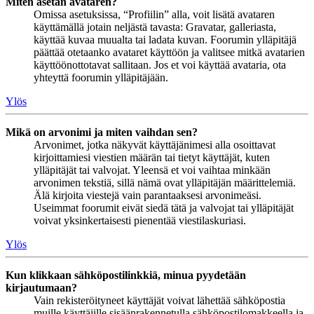
Miten asetan avataren?
Omissa asetuksissa, “Profiilin” alla, voit lisätä avataren
käyttämällä jotain neljästä tavasta: Gravatar, galleriasta,
käyttää kuvaa muualta tai ladata kuvan. Foorumin ylläpitäjä
päättää otetaanko avataret käyttöön ja valitsee mitkä avatarien
käyttöönottotavat sallitaan. Jos et voi käyttää avataria, ota
yhteyttä foorumin ylläpitäjään.
Ylös
Mikä on arvonimi ja miten vaihdan sen?
Arvonimet, jotka näkyvät käyttäjänimesi alla osoittavat
kirjoittamiesi viestien määrän tai tietyt käyttäjät, kuten
ylläpitäjät tai valvojat. Yleensä et voi vaihtaa minkään
arvonimen tekstiä, sillä nämä ovat ylläpitäjän määrittelemiä.
Älä kirjoita viestejä vain parantaaksesi arvonimeäsi.
Useimmat foorumit eivät siedä tätä ja valvojat tai ylläpitäjät
voivat yksinkertaisesti pienentää viestilaskuriasi.
Ylös
Kun klikkaan sähköpostilinkkiä, minua pyydetään
kirjautumaan?
Vain rekisteröityneet käyttäjät voivat lähettää sähköpostia
muille käyttäjille sisäänrakennetulla sähköpostilomakkeella ja