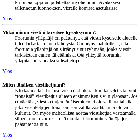
kirjoittaa loppuun ja lähettää myöhemmin. Avataksesi
tallennetun luonnoksen, vieraile komissa asetuksissa.
Ylös
Miksi minun viestini tarvitsee hyväksynnän?
Foorumin ylläpitäjä on päättänyt, että viestit kyseiselle alueelle
tulee tarkastaa ennen lähetystä. On myös mahdollista, että
foorumin ylläpitäjä on siirtänyt sinut ryhmään, jonka viestit
tarkistetaan ennen lähettämistä. Ota yhteyttä foorumin
ylläpitäjään saadaksesi lisätietoja.
Ylös
Miten tönäisen viestiketjuani?
Klikkaamalla “Tönaise viestiä” -linkkiä, kun katselet sitä, voit
“tönäistä” viestiketjua alueen ensimmäisen sivun yläosaan. Jos
et näe tätä, viestiketjujen tönäiseminen ei ole sallittua tai aika
joka viestiketjujen tönäisemisen välillä vaaditaan ei ole vielä
kulunut. On myös mahdollista nostaa viestiketjua vastaamalla
siihen, mutta varmista että noudatat foorumin sääntöjä jos
päätät tehdä niin.
Ylös