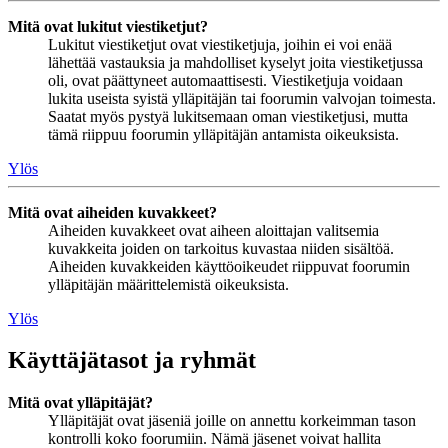
Mitä ovat lukitut viestiketjut?
Lukitut viestiketjut ovat viestiketjuja, joihin ei voi enää
lähettää vastauksia ja mahdolliset kyselyt joita viestiketjussa
oli, ovat päättyneet automaattisesti. Viestiketjuja voidaan
lukita useista syistä ylläpitäjän tai foorumin valvojan toimesta.
Saatat myös pystyä lukitsemaan oman viestiketjusi, mutta
tämä riippuu foorumin ylläpitäjän antamista oikeuksista.
Ylös
Mitä ovat aiheiden kuvakkeet?
Aiheiden kuvakkeet ovat aiheen aloittajan valitsemia
kuvakkeita joiden on tarkoitus kuvastaa niiden sisältöä.
Aiheiden kuvakkeiden käyttöoikeudet riippuvat foorumin
ylläpitäjän määrittelemistä oikeuksista.
Ylös
Käyttäjätasot ja ryhmät
Mitä ovat ylläpitäjät?
Ylläpitäjät ovat jäseniä joille on annettu korkeimman tason
kontrolli koko foorumiin. Nämä jäsenet voivat hallita