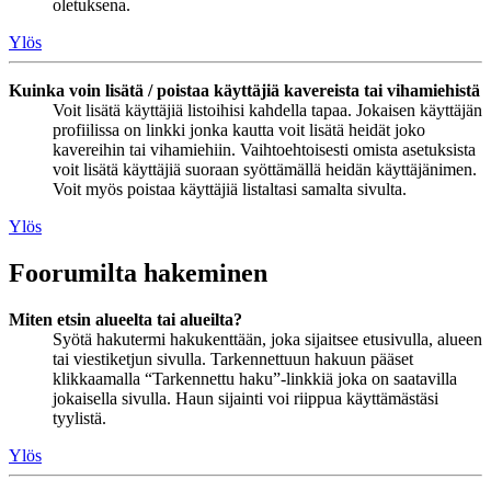
oletuksena.
Ylös
Kuinka voin lisätä / poistaa käyttäjiä kavereista tai vihamiehistä
Voit lisätä käyttäjiä listoihisi kahdella tapaa. Jokaisen käyttäjän
profiilissa on linkki jonka kautta voit lisätä heidät joko
kavereihin tai vihamiehiin. Vaihtoehtoisesti omista asetuksista
voit lisätä käyttäjiä suoraan syöttämällä heidän käyttäjänimen.
Voit myös poistaa käyttäjiä listaltasi samalta sivulta.
Ylös
Foorumilta hakeminen
Miten etsin alueelta tai alueilta?
Syötä hakutermi hakukenttään, joka sijaitsee etusivulla, alueen
tai viestiketjun sivulla. Tarkennettuun hakuun pääset
klikkaamalla “Tarkennettu haku”-linkkiä joka on saatavilla
jokaisella sivulla. Haun sijainti voi riippua käyttämästäsi
tyylistä.
Ylös