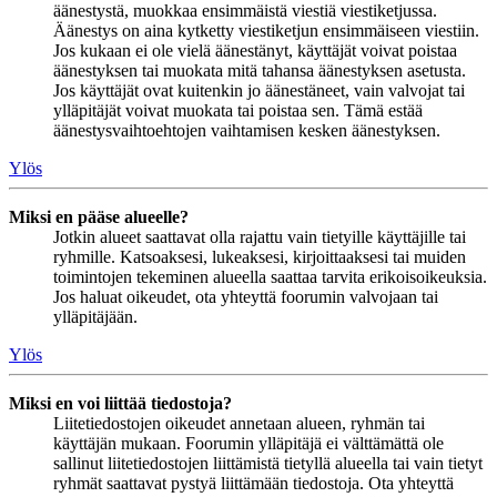
äänestystä, muokkaa ensimmäistä viestiä viestiketjussa.
Äänestys on aina kytketty viestiketjun ensimmäiseen viestiin.
Jos kukaan ei ole vielä äänestänyt, käyttäjät voivat poistaa
äänestyksen tai muokata mitä tahansa äänestyksen asetusta.
Jos käyttäjät ovat kuitenkin jo äänestäneet, vain valvojat tai
ylläpitäjät voivat muokata tai poistaa sen. Tämä estää
äänestysvaihtoehtojen vaihtamisen kesken äänestyksen.
Ylös
Miksi en pääse alueelle?
Jotkin alueet saattavat olla rajattu vain tietyille käyttäjille tai
ryhmille. Katsoaksesi, lukeaksesi, kirjoittaaksesi tai muiden
toimintojen tekeminen alueella saattaa tarvita erikoisoikeuksia.
Jos haluat oikeudet, ota yhteyttä foorumin valvojaan tai
ylläpitäjään.
Ylös
Miksi en voi liittää tiedostoja?
Liitetiedostojen oikeudet annetaan alueen, ryhmän tai
käyttäjän mukaan. Foorumin ylläpitäjä ei välttämättä ole
sallinut liitetiedostojen liittämistä tietyllä alueella tai vain tietyt
ryhmät saattavat pystyä liittämään tiedostoja. Ota yhteyttä