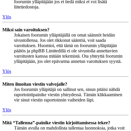
foorumin ylläpitäjään jos et tiedä miksi et voi lisätä
liitetiedostoja.
Ylös
Miksi sain varoituksen?
Jokaisen foorumin ylläpitäjällä on omat säännöt heidän
sivustollensa. Jos olet rikkonut sääntöä, voit saada
varoituksen. Huomioi, että tämä on foorumin ylläpitäjän
päätös ja phpBB Limitedillä ei ole sivustolla annettavien
varoitusten kanssa mitään tekemistä. Ota yhteyttä foorumin
ylläpitäjään, jos olet epävarma annetun varoituksen syystä.
Ylös
Miten ilmoitan viestin valvojalle?
Jos foorumin ylläpitäjä on sallinut sen, sinun pitäisi nähdä
raportointipainike viestin yhteydessä. Tämän klikkaaminen
vie sinut viestin raportoinnin vaiheiden läpi.
Ylös
Mitä “Tallenna”-painike viestin kirjoittamisessa tekee?
Tämän avulla on mahdollista tallentaa luonnoksia, jotka voit