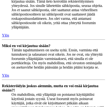
kirjautua sisään. Tämä tieto kerrottiin rekisteröitymisen
yhteydessä. Jos sinulle lähetettiin sähköpostia, seuraa ohjeita.
Jos et saanut sähköpostia, olet saattanut antaa virheellisen
sähköpostiosoitteen tai sähköpostit ovat saattaneet jäädä
roskapostisuodattimeen. Jos olet varma, että antamasi
sähköpostiosoite oli oikein, yritä ottaa yhteyttä foorumin
ylläpitäjään.
Ylös
Miksi en voi kirjautua sisään?
Tämän tapahtumiseen on useita syitä. Ensin, varmista että
tunnuksesi ja salasanasi ovat oikein. Jos ne ovat, ota yhteyttä
foorumin ylläpitäjään varmistaaksesi, että sinulla ei ole
porttikieltoja. On myös mahdollista, että sivuston omistajalla
on asetusvirhe heidän päässään ja heidän pitäisi korjata se.
Ylös
Rekisteröidyin joskus aiemmin, mutta en voi enää kirjautua
sisään?!
On mahdollista, että ylläpitäjä on poistanut käyttäjätilisi
käytöstä jostain syystä. Useat foorumit myös poistavat
käyttäjiä, jotka eivät ole kirjoittaneet pitkään aikaan