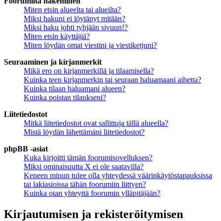
Foorumilta hakeminen
Miten etsin alueelta tai alueilta?
Miksi hakuni ei löytänyt mitään?
Miksi haku johti tyhjään sivuun!?
Miten etsin käyttäjiä?
Miten löydän omat viestini ja viestiketjuni?
Seuraaminen ja kirjanmerkit
Mikä ero on kirjanmerkillä ja tilaamisella?
Kuinka teen kirjanmerkin tai seuraan haluamaani aihetta?
Kuinka tilaan haluamani alueen?
Kuinka poistan tilaukseni?
Liitetiedostot
Mitkä liitetiedostot ovat sallittuja tällä alueella?
Mistä löydän lähettämäni liitetiedostot?
phpBB -asiat
Kuka kirjoitti tämän foorumisovelluksen?
Miksi ominaisuutta X ei ole saatavilla?
Keneen minun tulee olla yhteydessä väärinkäytöstapauksissa
tai lakiasioissa tähän foorumiin liittyen?
Kuinka otan yhteyttä foorumin ylläpitäjään?
Kirjautumisen ja rekisteröitymisen