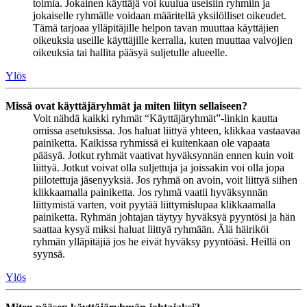
toimia. Jokainen käyttäjä voi kuulua useisiin ryhmiin ja
jokaiselle ryhmälle voidaan määritellä yksilölliset oikeudet.
Tämä tarjoaa ylläpitäjille helpon tavan muuttaa käyttäjien
oikeuksia useille käyttäjille kerralla, kuten muuttaa valvojien
oikeuksia tai hallita pääsyä suljetulle alueelle.
Ylös
Missä ovat käyttäjäryhmät ja miten liityn sellaiseen?
Voit nähdä kaikki ryhmät “Käyttäjäryhmät”-linkin kautta
omissa asetuksissa. Jos haluat liittyä yhteen, klikkaa vastaavaa
painiketta. Kaikissa ryhmissä ei kuitenkaan ole vapaata
pääsyä. Jotkut ryhmät vaativat hyväksynnän ennen kuin voit
liittyä. Jotkut voivat olla suljettuja ja joissakin voi olla jopa
piilotettuja jäsenyyksiä. Jos ryhmä on avoin, voit liittyä siihen
klikkaamalla painiketta. Jos ryhmä vaatii hyväksynnän
liittymistä varten, voit pyytää liittymislupaa klikkaamalla
painiketta. Ryhmän johtajan täytyy hyväksyä pyyntösi ja hän
saattaa kysyä miksi haluat liittyä ryhmään. Älä häiriköi
ryhmän ylläpitäjiä jos he eivät hyväksy pyyntöäsi. Heillä on
syynsä.
Ylös