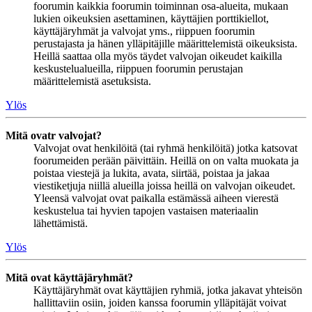
foorumin kaikkia foorumin toiminnan osa-alueita, mukaan
lukien oikeuksien asettaminen, käyttäjien porttikiellot,
käyttäjäryhmät ja valvojat yms., riippuen foorumin
perustajasta ja hänen ylläpitäjille määrittelemistä oikeuksista.
Heillä saattaa olla myös täydet valvojan oikeudet kaikilla
keskustelualueilla, riippuen foorumin perustajan
määrittelemistä asetuksista.
Ylös
Mitä ovatr valvojat?
Valvojat ovat henkilöitä (tai ryhmä henkilöitä) jotka katsovat
foorumeiden perään päivittäin. Heillä on on valta muokata ja
poistaa viestejä ja lukita, avata, siirtää, poistaa ja jakaa
viestiketjuja niillä alueilla joissa heillä on valvojan oikeudet.
Yleensä valvojat ovat paikalla estämässä aiheen vierestä
keskustelua tai hyvien tapojen vastaisen materiaalin
lähettämistä.
Ylös
Mitä ovat käyttäjäryhmät?
Käyttäjäryhmät ovat käyttäjien ryhmiä, jotka jakavat yhteisön
hallittaviin osiin, joiden kanssa foorumin ylläpitäjät voivat