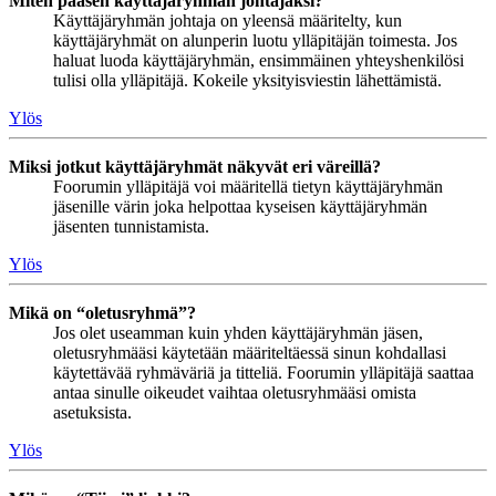
Miten pääsen käyttäjäryhmän johtajaksi?
Käyttäjäryhmän johtaja on yleensä määritelty, kun
käyttäjäryhmät on alunperin luotu ylläpitäjän toimesta. Jos
haluat luoda käyttäjäryhmän, ensimmäinen yhteyshenkilösi
tulisi olla ylläpitäjä. Kokeile yksityisviestin lähettämistä.
Ylös
Miksi jotkut käyttäjäryhmät näkyvät eri väreillä?
Foorumin ylläpitäjä voi määritellä tietyn käyttäjäryhmän
jäsenille värin joka helpottaa kyseisen käyttäjäryhmän
jäsenten tunnistamista.
Ylös
Mikä on “oletusryhmä”?
Jos olet useamman kuin yhden käyttäjäryhmän jäsen,
oletusryhmääsi käytetään määriteltäessä sinun kohdallasi
käytettävää ryhmäväriä ja titteliä. Foorumin ylläpitäjä saattaa
antaa sinulle oikeudet vaihtaa oletusryhmääsi omista
asetuksista.
Ylös