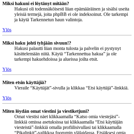
Miksi hakuni ei löytänyt mitään?
Hakusi oli todennäköisesti liian epämääräinen ja sisälsi useita
yleisiä termejä, joita phpBB ei ole indeksoinut. Ole tarkempi
ja käytä Tarkennetun haun valintoja.
Ylös
Miksi haku johti tyhjään sivuun!?
Hakusi palautti liian monta tulosta ja palvelin ei pystynyt
käsittelemään niitä. Käytä “Tarkennettua hakua” ja ole
tarkempi hakuehdoissa ja alueissa joilta etsit.
Ylös
Miten etsin käyttäjiä?
Vieraile “Käyttäjät”-sivulla ja klikkaa “Etsi käyttäjä”-linkkiä.
Ylös
Miten löydän omat viestini ja viestiketjuni?
Omat viestisi näet klikkaamalla “Katso omia viestejäsi”-
linkkiä omissa asetuksissa tai klikkaamalla “Etsi käyttäjän
viesteistä”-linkkiä omalla profiilisivullasi tai klikkaamalla
“Pikalinkit”-valikkoa foorumin ylälaidassa. Etsiäksesi omia