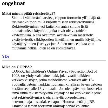
ongelmat
Miksi minun pitää rekisteröityä?
Sinun ei välttämättä tarvitse, riippuu foorumin ylläpitäjästä,
tarvitaanko foorumilla kirjoittamiseen rekisteröitymistä.
Rekisteröityminen voi kuitenkin antaa sinulle lisää
ominaisuuksia käyttöön, jotka eivät ole vieraiden
käytettävissä. Näitä ovat mm. avatar-kuvan määrittely,
yksityisviestit, sähköpostien lähettäminen muille käyttäjille,
käyttäjäryhmien jäsenyys jne. Siihen menee aikaa vain
muutamia hetkiä, joten se on suositeltavaa.
Ylös
Mikä on COPPA?
COPPA, tai Children’s Online Privacy Protection Act of
1998, on yhdysvaltalainen laki, joka vaatii kaikkien
verkkosivustojen, jotka mahdollisesti keräävät alle 13-
vuotiailta tietoja, hankkia huoltajan kirjallisen luvan tietojen
keräämiseen alle 13-vuotiaalta. Jos olet epävarma koskeeko
tämä sinua rekisteröityvänä käyttäjänä tai verkkosivua jolle
olet rekisteröitymässä, ota yhteyttä oikeudelliseen
neuvonantajaan saadaksesi apua. Huomaa, että phpBB
Limited ja tämän foorumin omistajat eivät voi antaa