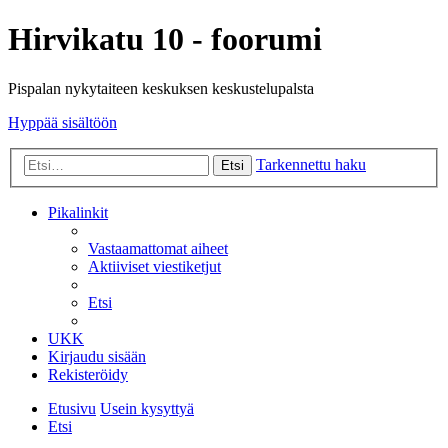
Hirvikatu 10 - foorumi
Pispalan nykytaiteen keskuksen keskustelupalsta
Hyppää sisältöön
Tarkennettu haku
Etsi
Pikalinkit
Vastaamattomat aiheet
Aktiiviset viestiketjut
Etsi
UKK
Kirjaudu sisään
Rekisteröidy
Etusivu
Usein kysyttyä
Etsi