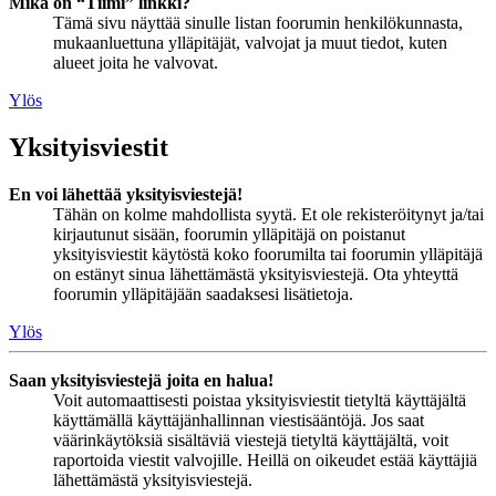
Mikä on “Tiimi” linkki?
Tämä sivu näyttää sinulle listan foorumin henkilökunnasta,
mukaanluettuna ylläpitäjät, valvojat ja muut tiedot, kuten
alueet joita he valvovat.
Ylös
Yksityisviestit
En voi lähettää yksityisviestejä!
Tähän on kolme mahdollista syytä. Et ole rekisteröitynyt ja/tai
kirjautunut sisään, foorumin ylläpitäjä on poistanut
yksityisviestit käytöstä koko foorumilta tai foorumin ylläpitäjä
on estänyt sinua lähettämästä yksityisviestejä. Ota yhteyttä
foorumin ylläpitäjään saadaksesi lisätietoja.
Ylös
Saan yksityisviestejä joita en halua!
Voit automaattisesti poistaa yksityisviestit tietyltä käyttäjältä
käyttämällä käyttäjänhallinnan viestisääntöjä. Jos saat
väärinkäytöksiä sisältäviä viestejä tietyltä käyttäjältä, voit
raportoida viestit valvojille. Heillä on oikeudet estää käyttäjiä
lähettämästä yksityisviestejä.