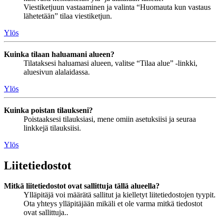
Viestiketjuun vastaaminen ja valinta “Huomauta kun vastaus
lähetetään” tilaa viestiketjun.
Ylös
Kuinka tilaan haluamani alueen?
Tilataksesi haluamasi alueen, valitse “Tilaa alue” -linkki,
aluesivun alalaidassa.
Ylös
Kuinka poistan tilaukseni?
Poistaaksesi tilauksiasi, mene omiin asetuksiisi ja seuraa
linkkejä tilauksiisi.
Ylös
Liitetiedostot
Mitkä liitetiedostot ovat sallittuja tällä alueella?
Ylläpitäjä voi määrätä sallitut ja kielletyt liitetiedostojen tyypit.
Ota yhteys ylläpitäjään mikäli et ole varma mitkä tiedostot
ovat sallittuja..