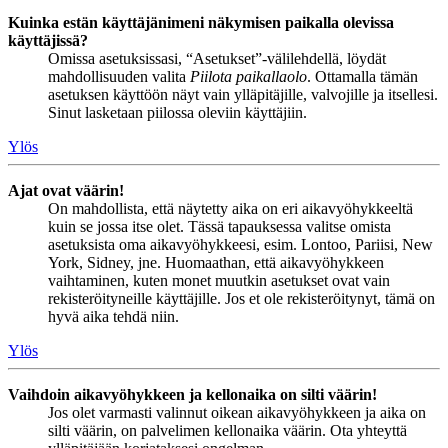
Kuinka estän käyttäjänimeni näkymisen paikalla olevissa
käyttäjissä?
Omissa asetuksissasi, “Asetukset”-välilehdellä, löydät
mahdollisuuden valita
Piilota paikallaolo
. Ottamalla tämän
asetuksen käyttöön näyt vain ylläpitäjille, valvojille ja itsellesi.
Sinut lasketaan piilossa oleviin käyttäjiin.
Ylös
Ajat ovat väärin!
On mahdollista, että näytetty aika on eri aikavyöhykkeeltä
kuin se jossa itse olet. Tässä tapauksessa valitse omista
asetuksista oma aikavyöhykkeesi, esim. Lontoo, Pariisi, New
York, Sidney, jne. Huomaathan, että aikavyöhykkeen
vaihtaminen, kuten monet muutkin asetukset ovat vain
rekisteröityneille käyttäjille. Jos et ole rekisteröitynyt, tämä on
hyvä aika tehdä niin.
Ylös
Vaihdoin aikavyöhykkeen ja kellonaika on silti väärin!
Jos olet varmasti valinnut oikean aikavyöhykkeen ja aika on
silti väärin, on palvelimen kellonaika väärin. Ota yhteyttä