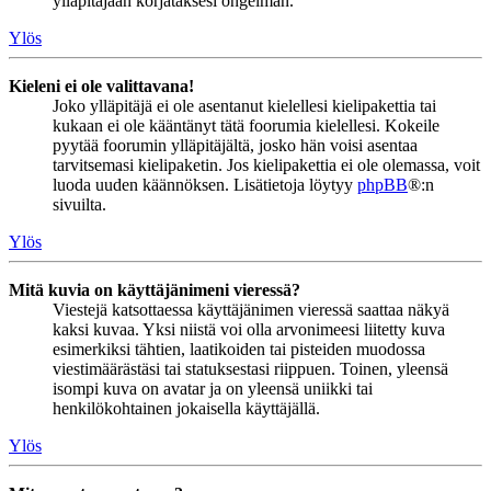
ylläpitäjään korjataksesi ongelman.
Ylös
Kieleni ei ole valittavana!
Joko ylläpitäjä ei ole asentanut kielellesi kielipakettia tai
kukaan ei ole kääntänyt tätä foorumia kielellesi. Kokeile
pyytää foorumin ylläpitäjältä, josko hän voisi asentaa
tarvitsemasi kielipaketin. Jos kielipakettia ei ole olemassa, voit
luoda uuden käännöksen. Lisätietoja löytyy
phpBB
®:n
sivuilta.
Ylös
Mitä kuvia on käyttäjänimeni vieressä?
Viestejä katsottaessa käyttäjänimen vieressä saattaa näkyä
kaksi kuvaa. Yksi niistä voi olla arvonimeesi liitetty kuva
esimerkiksi tähtien, laatikoiden tai pisteiden muodossa
viestimäärästäsi tai statuksestasi riippuen. Toinen, yleensä
isompi kuva on avatar ja on yleensä uniikki tai
henkilökohtainen jokaisella käyttäjällä.
Ylös