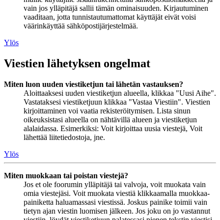
vain jos ylläpitäjä sallii tämän ominaisuuden. Kirjautuminen
vaaditaan, jotta tunnistautumattomat käyttäjät eivät voisi
väärinkäyttää sähköpostijärjestelmää.
Ylös
Viestien lähetyksen ongelmat
Miten luon uuden viestiketjun tai lähetän vastauksen?
Aloittaaksesi uuden viestiketjun alueella, klikkaa "Uusi Aihe".
Vastataksesi viestiketjuun klikkaa "Vastaa Viestiin". Viestien
kirjoittaminen voi vaatia rekisteröitymisen. Lista sinun
oikeuksistasi alueella on nähtävillä alueen ja viestiketjun
alalaidassa. Esimerkiksi: Voit kirjoittaa uusia viestejä, Voit
lähettää liitetiedostoja, jne.
Ylös
Miten muokkaan tai poistan viestejä?
Jos et ole foorumin ylläpitäjä tai valvoja, voit muokata vain
omia viestejäsi. Voit muokata viestiä klikkaamalla muokkaa-
painiketta haluamassasi viestissä. Joskus painike toimii vain
tietyn ajan viestin luomisen jälkeen. Jos joku on jo vastannut
viestiin, löydät viestiketjuun palatessasi pienen tekstin viestisi