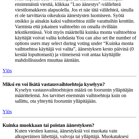
ensimmäistä viestiä, klikkaa "Luo äänestys"-välilehteä
viestilomakkeen alapuolella. Jos et näe tätä välilehteä, sinulla
ei ole tarvittavia oikeuksia äänestysten luomiseen. Syötä
otsikko ja ainakin kaksi vaihtoehtoa niille varattuihin kenttiin.
Varmista että jokainen vaihtoehto on omalla rivillään
tekstikentässä. Voit myös määritellä kuinka monta vaihtoehtoa
käyttäjät voivat valita kohdasta You can also set the number of
options users may select during voting under “Kuinka monta
vaihtoehtoa käyttäjä voi valita”, äänestyksen kesto päivinä (0
kestää loputtomasti) ja viimeisenä voit antaa käyttäjille
mahdollisuuden muuttaa ääntään.
Ylös
Miksi en voi lisätä vastausvaihtoehtoja kyselyyn?
Kyselyn vastausvaihtoehtojen määrä on foorumin ylläpitäjän
määrittelemä. Jos tarvitset enemmän vaihtoehtoja kuin on
sallittu, ota yhteyttä foorumin ylläpitäjään.
Ylös
Kuinka muokkaan tai poistan äänestyksen?
Kuten viestien kanssa, äänestyksiä voi muokata vain
alkuperäinen lähettäjä, valvoja tai ylläpitäjä. Muokataksesi