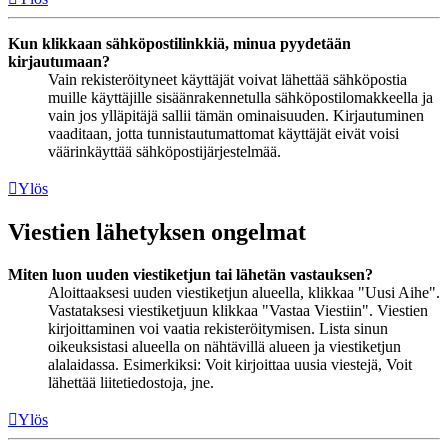
Kun klikkaan sähköpostilinkkiä, minua pyydetään
kirjautumaan?
Vain rekisteröityneet käyttäjät voivat lähettää sähköpostia
muille käyttäjille sisäänrakennetulla sähköpostilomakkeella ja
vain jos ylläpitäjä sallii tämän ominaisuuden. Kirjautuminen
vaaditaan, jotta tunnistautumattomat käyttäjät eivät voisi
väärinkäyttää sähköpostijärjestelmää.
Ylös
Viestien lähetyksen ongelmat
Miten luon uuden viestiketjun tai lähetän vastauksen?
Aloittaaksesi uuden viestiketjun alueella, klikkaa "Uusi Aihe".
Vastataksesi viestiketjuun klikkaa "Vastaa Viestiin". Viestien
kirjoittaminen voi vaatia rekisteröitymisen. Lista sinun
oikeuksistasi alueella on nähtävillä alueen ja viestiketjun
alalaidassa. Esimerkiksi: Voit kirjoittaa uusia viestejä, Voit
lähettää liitetiedostoja, jne.
Ylös