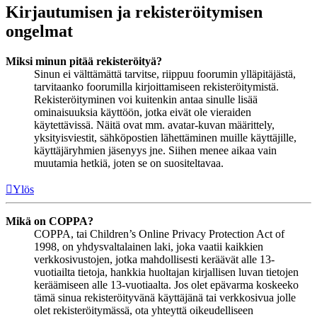
Kirjautumisen ja rekisteröitymisen
ongelmat
Miksi minun pitää rekisteröityä?
Sinun ei välttämättä tarvitse, riippuu foorumin ylläpitäjästä,
tarvitaanko foorumilla kirjoittamiseen rekisteröitymistä.
Rekisteröityminen voi kuitenkin antaa sinulle lisää
ominaisuuksia käyttöön, jotka eivät ole vieraiden
käytettävissä. Näitä ovat mm. avatar-kuvan määrittely,
yksityisviestit, sähköpostien lähettäminen muille käyttäjille,
käyttäjäryhmien jäsenyys jne. Siihen menee aikaa vain
muutamia hetkiä, joten se on suositeltavaa.
Ylös
Mikä on COPPA?
COPPA, tai Children’s Online Privacy Protection Act of
1998, on yhdysvaltalainen laki, joka vaatii kaikkien
verkkosivustojen, jotka mahdollisesti keräävät alle 13-
vuotiailta tietoja, hankkia huoltajan kirjallisen luvan tietojen
keräämiseen alle 13-vuotiaalta. Jos olet epävarma koskeeko
tämä sinua rekisteröityvänä käyttäjänä tai verkkosivua jolle
olet rekisteröitymässä, ota yhteyttä oikeudelliseen