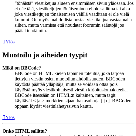
“tönäistä” viestiketjua alueen ensimmäisen sivun yläosaan. Jos
et näe tätä, viestiketjujen tönäiseminen ei ole sallittua tai aika
joka viestiketjujen tönäisemisen välillä vaaditaan ei ole vielä
kulunut. On myös mahdollista nostaa viestiketjua vastaamalla
siihen, mutta varmista että noudatat foorumin sääntöjä jos
päätät tehdä niin.
Ylös
Muotoilu ja aiheiden tyypit
Mikä on BBCode?
BBCode on HTML-kielen tapainen toteutus, joka tarjoaa
tiettyjen viestin osien muotoilumahdollisuuden. BBCoden
käytöstä päättää ylläpitäjä, mutta se voidaan ottaa pois
käytöstä myös viestikohtaisesti viestin kirjoituslomakkeella.
BBCode itsessään on HTML:n kaltainen, mutta tagit
käyttävät < ja > merkkien sijaan hakasulkuja [ ja ]. BBCoden
oppaan löydät viestinlähetyssivun kautta.
Ylös
Onko HTML sallittu?