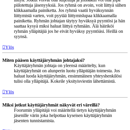
piilotettuja jäsenyyksiä. Jos ryhmä on avoin, voit liittyä siihen
klikkaamalla painiketta. Jos ryhmä vaatii hyväksynnän
liittymistä varten, voit pyytää liittymislupaa klikkaamalla
painiketta. Ryhmän johtajan täytyy hyväksyä pyyntösi ja hän
saattaa kysyä miksi haluat liittyä ryhmään. Älä häiriköi
ryhmän ylläpitäjiä jos he eivät hyväksy pyyntöäsi. Heillä on
syynsä.
Ylös
Miten pääsen käyttäjäryhmän johtajaksi?
Käyttäjäryhmän johtaja on yleensä määritelty, kun
käyttäjäryhmät on alunperin luotu ylläpitäjän toimesta. Jos
haluat luoda käyttäjäryhmän, ensimmäinen yhteyshenkilösi
tulisi olla ylläpitäjä. Kokeile yksityisviestin lähettämistä.
Ylös
Miksi jotkut käyttäjäryhmät näkyvät eri väreillä?
Foorumin ylläpitäjä voi määritellä tietyn käyttäjäryhmän
jäsenille värin joka helpottaa kyseisen käyttäjäryhmän
jäsenten tunnistamista.