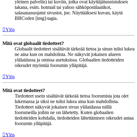
yleinen palvelin) tai kuviin, jotka ovat käyttäjätunnistuksen
takana, esim. hotmail tai yahoo sähköpostilaatikot,
salasanasuojatut sivustot, jne. Näyttääksesi kuvan, käytä
BBCoden [img]-tagia.
Ylös
Mitä ovat globaalit tiedotteet?
Globaalit tiedotteet sisältävät tärkeää tietoa ja sinun tulisi lukea
ne aina kun on mahdolista. Ne näkyvät jokaisen alueen
ylälaidassa ja omissa asetuksissa. Globaalien tiedotteiden
oikeudet myöntää foorumin ylläpitäjä.
Ylös
Mitä ovat tiedotteet?
Tiedotteet usein sisältävät tärkeää tietoa foorumista jota olet
lukemassa ja siksi ne tulisi lukea aina kun mahdollista.
Tiedotteet näkyvät jokaisen sivun ylälaidassa niillä
foorumeilla joihin ne on lähetetty. Kuten globaalien
tiedotteiden kohdalla, tiedotteiden lähettämisen oikeudet antaa
foorumin ylläpitäjä.
Ylös