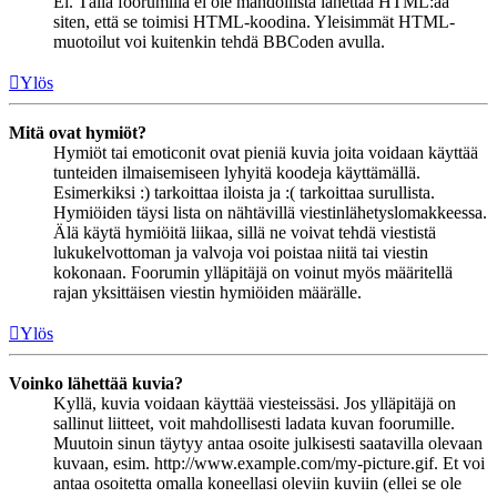
Ei. Tällä foorumilla ei ole mahdollista lähettää HTML:ää
siten, että se toimisi HTML-koodina. Yleisimmät HTML-
muotoilut voi kuitenkin tehdä BBCoden avulla.
Ylös
Mitä ovat hymiöt?
Hymiöt tai emoticonit ovat pieniä kuvia joita voidaan käyttää
tunteiden ilmaisemiseen lyhyitä koodeja käyttämällä.
Esimerkiksi :) tarkoittaa iloista ja :( tarkoittaa surullista.
Hymiöiden täysi lista on nähtävillä viestinlähetyslomakkeessa.
Älä käytä hymiöitä liikaa, sillä ne voivat tehdä viestistä
lukukelvottoman ja valvoja voi poistaa niitä tai viestin
kokonaan. Foorumin ylläpitäjä on voinut myös määritellä
rajan yksittäisen viestin hymiöiden määrälle.
Ylös
Voinko lähettää kuvia?
Kyllä, kuvia voidaan käyttää viesteissäsi. Jos ylläpitäjä on
sallinut liitteet, voit mahdollisesti ladata kuvan foorumille.
Muutoin sinun täytyy antaa osoite julkisesti saatavilla olevaan
kuvaan, esim. http://www.example.com/my-picture.gif. Et voi
antaa osoitetta omalla koneellasi oleviin kuviin (ellei se ole