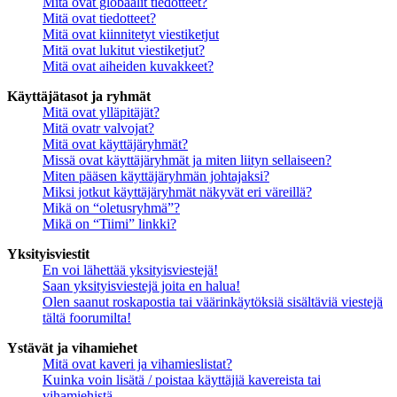
Mitä ovat globaalit tiedotteet?
Mitä ovat tiedotteet?
Mitä ovat kiinnitetyt viestiketjut
Mitä ovat lukitut viestiketjut?
Mitä ovat aiheiden kuvakkeet?
Käyttäjätasot ja ryhmät
Mitä ovat ylläpitäjät?
Mitä ovatr valvojat?
Mitä ovat käyttäjäryhmät?
Missä ovat käyttäjäryhmät ja miten liityn sellaiseen?
Miten pääsen käyttäjäryhmän johtajaksi?
Miksi jotkut käyttäjäryhmät näkyvät eri väreillä?
Mikä on “oletusryhmä”?
Mikä on “Tiimi” linkki?
Yksityisviestit
En voi lähettää yksityisviestejä!
Saan yksityisviestejä joita en halua!
Olen saanut roskapostia tai väärinkäytöksiä sisältäviä viestejä
tältä foorumilta!
Ystävät ja vihamiehet
Mitä ovat kaveri ja vihamieslistat?
Kuinka voin lisätä / poistaa käyttäjiä kavereista tai
vihamiehistä