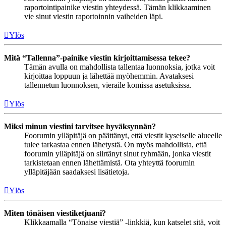
raportointipainike viestin yhteydessä. Tämän klikkaaminen
vie sinut viestin raportoinnin vaiheiden läpi.
Ylös
Mitä “Tallenna”-painike viestin kirjoittamisessa tekee?
Tämän avulla on mahdollista tallentaa luonnoksia, jotka voit
kirjoittaa loppuun ja lähettää myöhemmin. Avataksesi
tallennetun luonnoksen, vieraile komissa asetuksissa.
Ylös
Miksi minun viestini tarvitsee hyväksynnän?
Foorumin ylläpitäjä on päättänyt, että viestit kyseiselle alueelle
tulee tarkastaa ennen lähetystä. On myös mahdollista, että
foorumin ylläpitäjä on siirtänyt sinut ryhmään, jonka viestit
tarkistetaan ennen lähettämistä. Ota yhteyttä foorumin
ylläpitäjään saadaksesi lisätietoja.
Ylös
Miten tönäisen viestiketjuani?
Klikkaamalla “Tönaise viestiä” -linkkiä, kun katselet sitä, voit