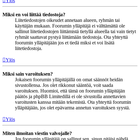
Ylös
Miksi en voi liittää tiedostoja?
Liitetiedostojen oikeudet annetaan alueen, ryhmän tai
käyttäjän mukaan. Foorumin ylläpitäjä ei välttämättä ole
sallinut liitetiedostojen liittämistä tietyllä alueella tai vain tietyt
ryhmät saattavat pystyä liittämään tiedostoja. Ota yhteyttä
foorumin ylläpitäjään jos et tiedä miksi et voi lisätä
liitetiedostoja.
Ylös
Miksi sain varoituksen?
Jokaisen foorumin ylläpitäjällä on omat säännöt heidän
sivustollensa. Jos olet rikkonut sääntöä, voit saada
varoituksen. Huomioi, että tämä on foorumin ylläpitäjän
päätös ja phpBB Limitedillä ei ole sivustolla annettavien
varoitusten kanssa mitään tekemistä. Ota yhteyttä foorumin
ylläpitäjään, jos olet epävarma annetun varoituksen syystä.
Ylös
Miten ilmoitan viestin valvojalle?
Jos foorumin ylläpitäjä on sallinut sen, sinun pitäisi nähdä