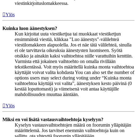
viestinkirjoituslomakkeessa.
Ylös
Kuinka luon äänestyksen?
Kun kirjoitat uuta viestiketjua tai muokkaat viestiketjun
ensimmäistä viestiä, klikkaa "Luo äänestys"-välilehteä
viestilomakkeen alapuolella. Jos et näe tätä välilehteä, sinulla
ei ole tarvittavia oikeuksia äänestysten luomiseen. Syötä
otsikko ja ainakin kaksi vaihtoehtoa niille varattuihin kenttiin.
Varmista että jokainen vaihtoehto on omalla rivillään
tekstikentässä. Voit myös määritellä kuinka monta vaihtoehtoa
käyttäjät voivat valita kohdasta You can also set the number of
options users may select during voting under “Kuinka monta
vaihtoehtoa käyttäjä voi valita”, äänestyksen kesto päivinä (0
kestää loputtomasti) ja viimeisenä voit antaa käyttäjille
mahdollisuuden muuttaa ääntään.
Ylös
Miksi en voi lisätä vastausvaihtoehtoja kyselyyn?
Kyselyn vastausvaihtoehtojen määrä on foorumin ylläpitäjän
määrittelemä. Jos tarvitset enemmän vaihtoehtoja kuin on
sallittu, ota yhteyttä foorumin ylläpitäjään.