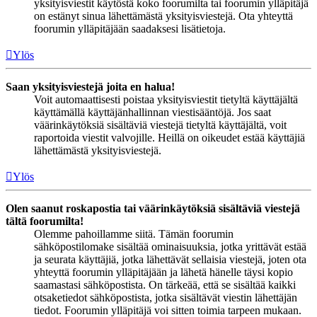
yksityisviestit käytöstä koko foorumilta tai foorumin ylläpitäjä
on estänyt sinua lähettämästä yksityisviestejä. Ota yhteyttä
foorumin ylläpitäjään saadaksesi lisätietoja.
Ylös
Saan yksityisviestejä joita en halua!
Voit automaattisesti poistaa yksityisviestit tietyltä käyttäjältä
käyttämällä käyttäjänhallinnan viestisääntöjä. Jos saat
väärinkäytöksiä sisältäviä viestejä tietyltä käyttäjältä, voit
raportoida viestit valvojille. Heillä on oikeudet estää käyttäjiä
lähettämästä yksityisviestejä.
Ylös
Olen saanut roskapostia tai väärinkäytöksiä sisältäviä viestejä
tältä foorumilta!
Olemme pahoillamme siitä. Tämän foorumin
sähköpostilomake sisältää ominaisuuksia, jotka yrittävät estää
ja seurata käyttäjiä, jotka lähettävät sellaisia viestejä, joten ota
yhteyttä foorumin ylläpitäjään ja lähetä hänelle täysi kopio
saamastasi sähköpostista. On tärkeää, että se sisältää kaikki
otsaketiedot sähköpostista, jotka sisältävät viestin lähettäjän
tiedot. Foorumin ylläpitäjä voi sitten toimia tarpeen mukaan.