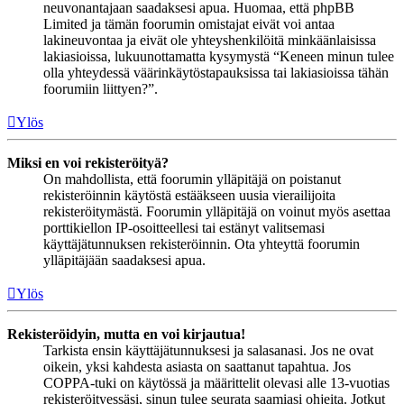
neuvonantajaan saadaksesi apua. Huomaa, että phpBB
Limited ja tämän foorumin omistajat eivät voi antaa
lakineuvontaa ja eivät ole yhteyshenkilöitä minkäänlaisissa
lakiasioissa, lukuunottamatta kysymystä “Keneen minun tulee
olla yhteydessä väärinkäytöstapauksissa tai lakiasioissa tähän
foorumiin liittyen?”.
Ylös
Miksi en voi rekisteröityä?
On mahdollista, että foorumin ylläpitäjä on poistanut
rekisteröinnin käytöstä estääkseen uusia vierailijoita
rekisteröitymästä. Foorumin ylläpitäjä on voinut myös asettaa
porttikiellon IP-osoitteellesi tai estänyt valitsemasi
käyttäjätunnuksen rekisteröinnin. Ota yhteyttä foorumin
ylläpitäjään saadaksesi apua.
Ylös
Rekisteröidyin, mutta en voi kirjautua!
Tarkista ensin käyttäjätunnuksesi ja salasanasi. Jos ne ovat
oikein, yksi kahdesta asiasta on saattanut tapahtua. Jos
COPPA-tuki on käytössä ja määrittelit olevasi alle 13-vuotias
rekisteröityessäsi, sinun tulee seurata saamiasi ohjeita. Jotkut