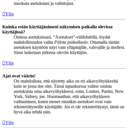
muokata asetuksiasi ja valintojasi.
Ylös
Kuinka estän käyttäjänimeni näkymisen paikalla olevissa
käyttäjissä?
Omissa asetuksissasi, “Asetukset”-välilehdellä, löydät
mahdollisuuden valita
Piilota paikallaolo
. Ottamalla tämän
asetuksen käyttöön näyt vain ylläpitäjille, valvojille ja itsellesi.
Sinut lasketaan piilossa oleviin käyttäjiin.
Ylös
Ajat ovat väärin!
On mahdollista, että näytetty aika on eri aikavyöhykkeeltä
kuin se jossa itse olet. Tässä tapauksessa valitse omista
asetuksista oma aikavyöhykkeesi, esim. Lontoo, Pariisi, New
York, Sidney, jne. Huomaathan, että aikavyöhykkeen
vaihtaminen, kuten monet muutkin asetukset ovat vain
rekisteröityneille käyttäjille. Jos et ole rekisteröitynyt, tämä on
hyvä aika tehdä niin.
Ylös