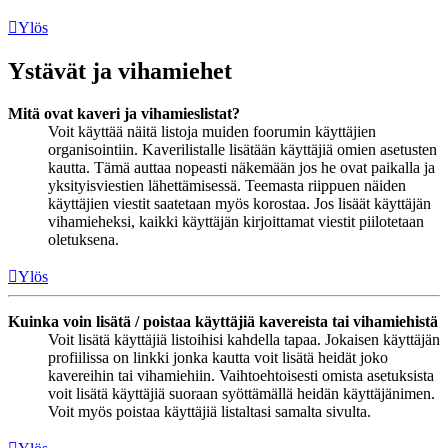
Ylös
Ystävät ja vihamiehet
Mitä ovat kaveri ja vihamieslistat?
Voit käyttää näitä listoja muiden foorumin käyttäjien
organisointiin. Kaverilistalle lisätään käyttäjiä omien asetusten
kautta. Tämä auttaa nopeasti näkemään jos he ovat paikalla ja
yksityisviestien lähettämisessä. Teemasta riippuen näiden
käyttäjien viestit saatetaan myös korostaa. Jos lisäät käyttäjän
vihamieheksi, kaikki käyttäjän kirjoittamat viestit piilotetaan
oletuksena.
Ylös
Kuinka voin lisätä / poistaa käyttäjiä kavereista tai vihamiehistä
Voit lisätä käyttäjiä listoihisi kahdella tapaa. Jokaisen käyttäjän
profiilissa on linkki jonka kautta voit lisätä heidät joko
kavereihin tai vihamiehiin. Vaihtoehtoisesti omista asetuksista
voit lisätä käyttäjiä suoraan syöttämällä heidän käyttäjänimen.
Voit myös poistaa käyttäjiä listaltasi samalta sivulta.