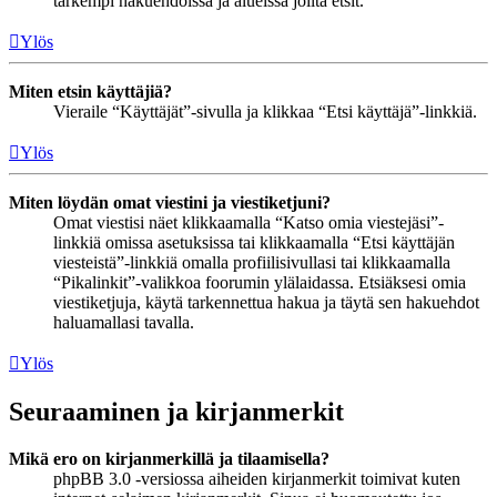
tarkempi hakuehdoissa ja alueissa joilta etsit.
Ylös
Miten etsin käyttäjiä?
Vieraile “Käyttäjät”-sivulla ja klikkaa “Etsi käyttäjä”-linkkiä.
Ylös
Miten löydän omat viestini ja viestiketjuni?
Omat viestisi näet klikkaamalla “Katso omia viestejäsi”-
linkkiä omissa asetuksissa tai klikkaamalla “Etsi käyttäjän
viesteistä”-linkkiä omalla profiilisivullasi tai klikkaamalla
“Pikalinkit”-valikkoa foorumin ylälaidassa. Etsiäksesi omia
viestiketjuja, käytä tarkennettua hakua ja täytä sen hakuehdot
haluamallasi tavalla.
Ylös
Seuraaminen ja kirjanmerkit
Mikä ero on kirjanmerkillä ja tilaamisella?
phpBB 3.0 -versiossa aiheiden kirjanmerkit toimivat kuten