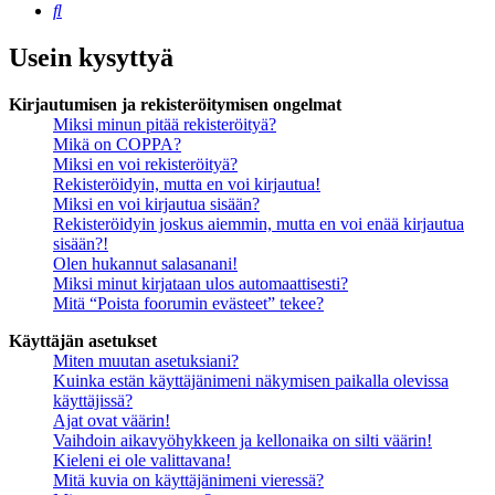
Etsi
Usein kysyttyä
Kirjautumisen ja rekisteröitymisen ongelmat
Miksi minun pitää rekisteröityä?
Mikä on COPPA?
Miksi en voi rekisteröityä?
Rekisteröidyin, mutta en voi kirjautua!
Miksi en voi kirjautua sisään?
Rekisteröidyin joskus aiemmin, mutta en voi enää kirjautua
sisään?!
Olen hukannut salasanani!
Miksi minut kirjataan ulos automaattisesti?
Mitä “Poista foorumin evästeet” tekee?
Käyttäjän asetukset
Miten muutan asetuksiani?
Kuinka estän käyttäjänimeni näkymisen paikalla olevissa
käyttäjissä?
Ajat ovat väärin!
Vaihdoin aikavyöhykkeen ja kellonaika on silti väärin!
Kieleni ei ole valittavana!
Mitä kuvia on käyttäjänimeni vieressä?