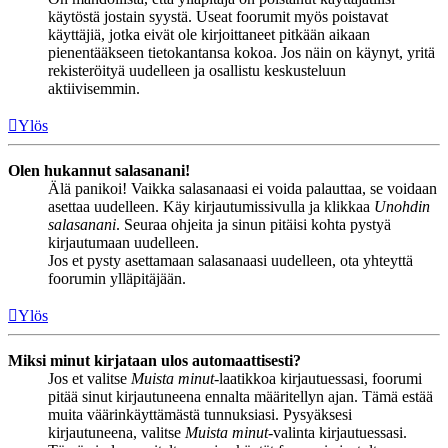
käytöstä jostain syystä. Useat foorumit myös poistavat
käyttäjiä, jotka eivät ole kirjoittaneet pitkään aikaan
pienentääkseen tietokantansa kokoa. Jos näin on käynyt, yritä
rekisteröityä uudelleen ja osallistu keskusteluun
aktiivisemmin.
Ylös
Olen hukannut salasanani!
Älä panikoi! Vaikka salasanaasi ei voida palauttaa, se voidaan
asettaa uudelleen. Käy kirjautumissivulla ja klikkaa
Unohdin
salasanani
. Seuraa ohjeita ja sinun pitäisi kohta pystyä
kirjautumaan uudelleen.
Jos et pysty asettamaan salasanaasi uudelleen, ota yhteyttä
foorumin ylläpitäjään.
Ylös
Miksi minut kirjataan ulos automaattisesti?
Jos et valitse
Muista minut
-laatikkoa kirjautuessasi, foorumi
pitää sinut kirjautuneena ennalta määritellyn ajan. Tämä estää
muita väärinkäyttämästä tunnuksiasi. Pysyäksesi
kirjautuneena, valitse
Muista minut
-valinta kirjautuessasi.