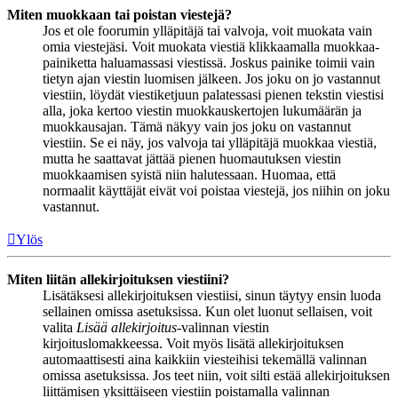
Miten muokkaan tai poistan viestejä?
Jos et ole foorumin ylläpitäjä tai valvoja, voit muokata vain
omia viestejäsi. Voit muokata viestiä klikkaamalla muokkaa-
painiketta haluamassasi viestissä. Joskus painike toimii vain
tietyn ajan viestin luomisen jälkeen. Jos joku on jo vastannut
viestiin, löydät viestiketjuun palatessasi pienen tekstin viestisi
alla, joka kertoo viestin muokkauskertojen lukumäärän ja
muokkausajan. Tämä näkyy vain jos joku on vastannut
viestiin. Se ei näy, jos valvoja tai ylläpitäjä muokkaa viestiä,
mutta he saattavat jättää pienen huomautuksen viestin
muokkaamisen syistä niin halutessaan. Huomaa, että
normaalit käyttäjät eivät voi poistaa viestejä, jos niihin on joku
vastannut.
Ylös
Miten liitän allekirjoituksen viestiini?
Lisätäksesi allekirjoituksen viestiisi, sinun täytyy ensin luoda
sellainen omissa asetuksissa. Kun olet luonut sellaisen, voit
valita
Lisää allekirjoitus
-valinnan viestin
kirjoituslomakkeessa. Voit myös lisätä allekirjoituksen
automaattisesti aina kaikkiin viesteihisi tekemällä valinnan
omissa asetuksissa. Jos teet niin, voit silti estää allekirjoituksen
liittämisen yksittäiseen viestiin poistamalla valinnan