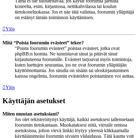
Tämä ei ole suositeltavaa, jos käytät foorumia jaetulta
koneelta, esim. kirjastossa, nettikahvilassa tai koulun
tietokoneluokassa. Jos et näe tätä valintaa, foorumin ylläpitäjä
on estänyt tämän toiminnon käyttämisen.
Ylös
Mitä “Poista foorumin evästeet” tekee?
“Poista foorumin evästeet” poistaa evästeet, jotka ovat
phpBB:n luomia. Ne tunnistavat sinut ja pitävät sinut
kirjautuneena foorumille. Evästeet tarjoavat myös toimintoja,
kuten luettujen seurantaa, jos ne ovat foorumin ylläpitäjän
käyttöönottamia. Jos sinulla on sisään tai uloskirjautumisen
kanssa ongelmia, foorumin evästeiden poistaminen voi auttaa.
Ylös
Käyttäjän asetukset
Miten muutan asetuksiani?
Jos olet rekisteröitynyt käyttäjä, kaikki asetuksesi tallennetaan
foorumin tietokantaan. Muokataksesi niitä, vieraile omissa
asetuksissa, johon vievä linkki löytyy yleensä klikkaamalla
käyttäjänimeäsi foorumin sivujen ylälaidassa. Tätä kautta voit