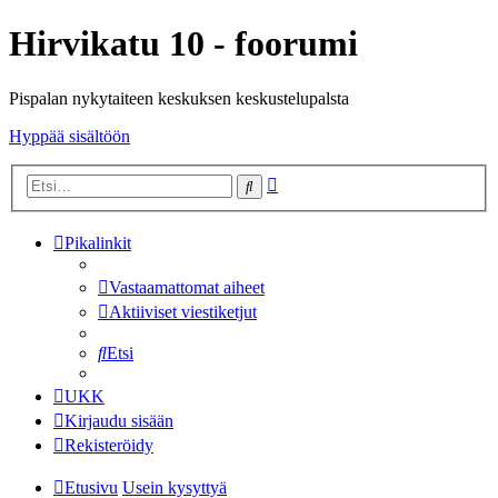
Hirvikatu 10 - foorumi
Pispalan nykytaiteen keskuksen keskustelupalsta
Hyppää sisältöön
Tarkennettu
Etsi
haku
Pikalinkit
Vastaamattomat aiheet
Aktiiviset viestiketjut
Etsi
UKK
Kirjaudu sisään
Rekisteröidy
Etusivu
Usein kysyttyä