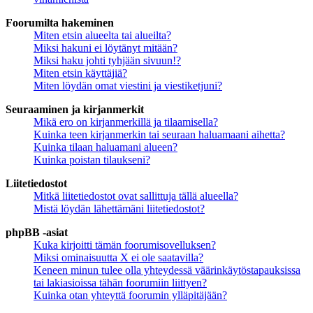
Foorumilta hakeminen
Miten etsin alueelta tai alueilta?
Miksi hakuni ei löytänyt mitään?
Miksi haku johti tyhjään sivuun!?
Miten etsin käyttäjiä?
Miten löydän omat viestini ja viestiketjuni?
Seuraaminen ja kirjanmerkit
Mikä ero on kirjanmerkillä ja tilaamisella?
Kuinka teen kirjanmerkin tai seuraan haluamaani aihetta?
Kuinka tilaan haluamani alueen?
Kuinka poistan tilaukseni?
Liitetiedostot
Mitkä liitetiedostot ovat sallittuja tällä alueella?
Mistä löydän lähettämäni liitetiedostot?
phpBB -asiat
Kuka kirjoitti tämän foorumisovelluksen?
Miksi ominaisuutta X ei ole saatavilla?
Keneen minun tulee olla yhteydessä väärinkäytöstapauksissa
tai lakiasioissa tähän foorumiin liittyen?
Kuinka otan yhteyttä foorumin ylläpitäjään?