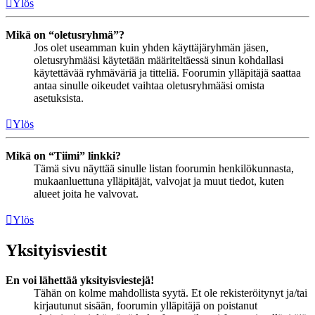
Ylös
Mikä on “oletusryhmä”?
Jos olet useamman kuin yhden käyttäjäryhmän jäsen,
oletusryhmääsi käytetään määriteltäessä sinun kohdallasi
käytettävää ryhmäväriä ja titteliä. Foorumin ylläpitäjä saattaa
antaa sinulle oikeudet vaihtaa oletusryhmääsi omista
asetuksista.
Ylös
Mikä on “Tiimi” linkki?
Tämä sivu näyttää sinulle listan foorumin henkilökunnasta,
mukaanluettuna ylläpitäjät, valvojat ja muut tiedot, kuten
alueet joita he valvovat.
Ylös
Yksityisviestit
En voi lähettää yksityisviestejä!
Tähän on kolme mahdollista syytä. Et ole rekisteröitynyt ja/tai
kirjautunut sisään, foorumin ylläpitäjä on poistanut