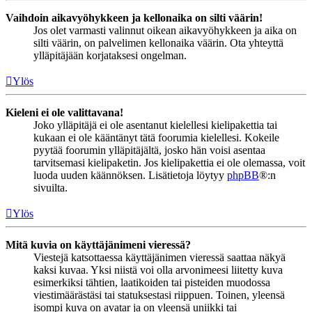
Vaihdoin aikavyöhykkeen ja kellonaika on silti väärin!
Jos olet varmasti valinnut oikean aikavyöhykkeen ja aika on
silti väärin, on palvelimen kellonaika väärin. Ota yhteyttä
ylläpitäjään korjataksesi ongelman.
Ylös
Kieleni ei ole valittavana!
Joko ylläpitäjä ei ole asentanut kielellesi kielipakettia tai
kukaan ei ole kääntänyt tätä foorumia kielellesi. Kokeile
pyytää foorumin ylläpitäjältä, josko hän voisi asentaa
tarvitsemasi kielipaketin. Jos kielipakettia ei ole olemassa, voit
luoda uuden käännöksen. Lisätietoja löytyy
phpBB
®:n
sivuilta.
Ylös
Mitä kuvia on käyttäjänimeni vieressä?
Viestejä katsottaessa käyttäjänimen vieressä saattaa näkyä
kaksi kuvaa. Yksi niistä voi olla arvonimeesi liitetty kuva
esimerkiksi tähtien, laatikoiden tai pisteiden muodossa
viestimäärästäsi tai statuksestasi riippuen. Toinen, yleensä
isompi kuva on avatar ja on yleensä uniikki tai