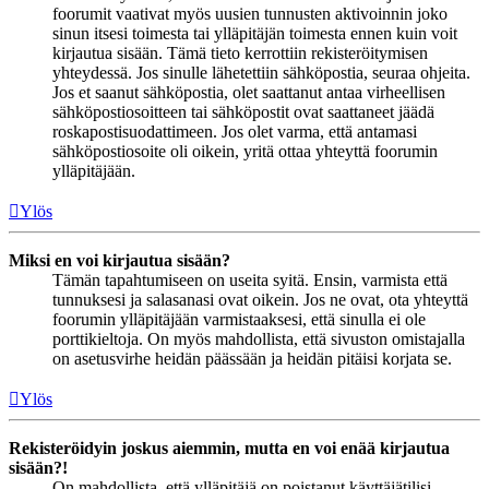
foorumit vaativat myös uusien tunnusten aktivoinnin joko
sinun itsesi toimesta tai ylläpitäjän toimesta ennen kuin voit
kirjautua sisään. Tämä tieto kerrottiin rekisteröitymisen
yhteydessä. Jos sinulle lähetettiin sähköpostia, seuraa ohjeita.
Jos et saanut sähköpostia, olet saattanut antaa virheellisen
sähköpostiosoitteen tai sähköpostit ovat saattaneet jäädä
roskapostisuodattimeen. Jos olet varma, että antamasi
sähköpostiosoite oli oikein, yritä ottaa yhteyttä foorumin
ylläpitäjään.
Ylös
Miksi en voi kirjautua sisään?
Tämän tapahtumiseen on useita syitä. Ensin, varmista että
tunnuksesi ja salasanasi ovat oikein. Jos ne ovat, ota yhteyttä
foorumin ylläpitäjään varmistaaksesi, että sinulla ei ole
porttikieltoja. On myös mahdollista, että sivuston omistajalla
on asetusvirhe heidän päässään ja heidän pitäisi korjata se.
Ylös
Rekisteröidyin joskus aiemmin, mutta en voi enää kirjautua
sisään?!
On mahdollista, että ylläpitäjä on poistanut käyttäjätilisi