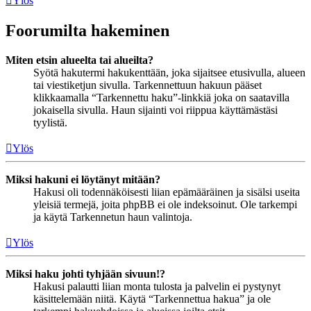
Ylös
Foorumilta hakeminen
Miten etsin alueelta tai alueilta?
Syötä hakutermi hakukenttään, joka sijaitsee etusivulla, alueen
tai viestiketjun sivulla. Tarkennettuun hakuun pääset
klikkaamalla “Tarkennettu haku”-linkkiä joka on saatavilla
jokaisella sivulla. Haun sijainti voi riippua käyttämästäsi
tyylistä.
Ylös
Miksi hakuni ei löytänyt mitään?
Hakusi oli todennäköisesti liian epämääräinen ja sisälsi useita
yleisiä termejä, joita phpBB ei ole indeksoinut. Ole tarkempi
ja käytä Tarkennetun haun valintoja.
Ylös
Miksi haku johti tyhjään sivuun!?
Hakusi palautti liian monta tulosta ja palvelin ei pystynyt
käsittelemään niitä. Käytä “Tarkennettua hakua” ja ole