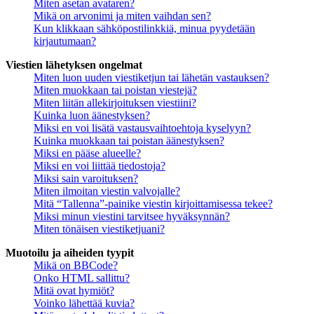
Miten asetan avataren?
Mikä on arvonimi ja miten vaihdan sen?
Kun klikkaan sähköpostilinkkiä, minua pyydetään
kirjautumaan?
Viestien lähetyksen ongelmat
Miten luon uuden viestiketjun tai lähetän vastauksen?
Miten muokkaan tai poistan viestejä?
Miten liitän allekirjoituksen viestiini?
Kuinka luon äänestyksen?
Miksi en voi lisätä vastausvaihtoehtoja kyselyyn?
Kuinka muokkaan tai poistan äänestyksen?
Miksi en pääse alueelle?
Miksi en voi liittää tiedostoja?
Miksi sain varoituksen?
Miten ilmoitan viestin valvojalle?
Mitä “Tallenna”-painike viestin kirjoittamisessa tekee?
Miksi minun viestini tarvitsee hyväksynnän?
Miten tönäisen viestiketjuani?
Muotoilu ja aiheiden tyypit
Mikä on BBCode?
Onko HTML sallittu?
Mitä ovat hymiöt?
Voinko lähettää kuvia?