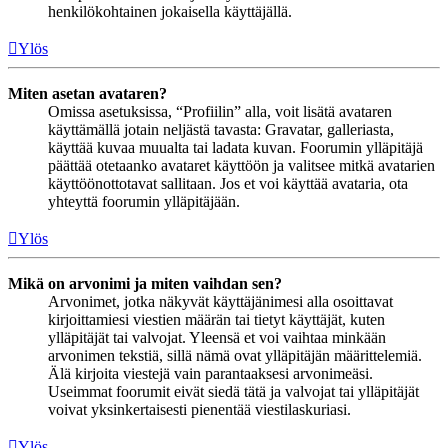
henkilökohtainen jokaisella käyttäjällä.
Ylös
Miten asetan avataren?
Omissa asetuksissa, “Profiilin” alla, voit lisätä avataren
käyttämällä jotain neljästä tavasta: Gravatar, galleriasta,
käyttää kuvaa muualta tai ladata kuvan. Foorumin ylläpitäjä
päättää otetaanko avataret käyttöön ja valitsee mitkä avatarien
käyttöönottotavat sallitaan. Jos et voi käyttää avataria, ota
yhteyttä foorumin ylläpitäjään.
Ylös
Mikä on arvonimi ja miten vaihdan sen?
Arvonimet, jotka näkyvät käyttäjänimesi alla osoittavat
kirjoittamiesi viestien määrän tai tietyt käyttäjät, kuten
ylläpitäjät tai valvojat. Yleensä et voi vaihtaa minkään
arvonimen tekstiä, sillä nämä ovat ylläpitäjän määrittelemiä.
Älä kirjoita viestejä vain parantaaksesi arvonimeäsi.
Useimmat foorumit eivät siedä tätä ja valvojat tai ylläpitäjät
voivat yksinkertaisesti pienentää viestilaskuriasi.
Ylös