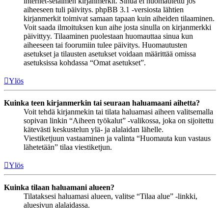
internet-selaimen kirjanmerkit. Sinua ei huomautettu jos
aiheeseen tuli päivitys. phpBB 3.1 -versiosta lähtien
kirjanmerkit toimivat samaan tapaan kuin aiheiden tilaaminen.
Voit saada ilmoituksen kun aihe josta sinulla on kirjanmerkki
päivittyy. Tilaaminen puolestaan huomauttaa sinua kun
aiheeseen tai foorumiin tulee päivitys. Huomautusten
asetukset ja tilausten asetukset voidaan määrittää omissa
asetuksissa kohdassa “Omat asetukset”.
Ylös
Kuinka teen kirjanmerkin tai seuraan haluamaani aihetta?
Voit tehdä kirjanmekin tai tilata haluamasi aiheen valitsemalla
sopivan linkin “Aiheen työkalut” -valikossa, joka on sijoitettu
kätevästi keskustelun ylä- ja alalaidan lähelle.
Viestiketjuun vastaaminen ja valinta “Huomauta kun vastaus
lähetetään” tilaa viestiketjun.
Ylös
Kuinka tilaan haluamani alueen?
Tilataksesi haluamasi alueen, valitse “Tilaa alue” -linkki,
aluesivun alalaidassa.