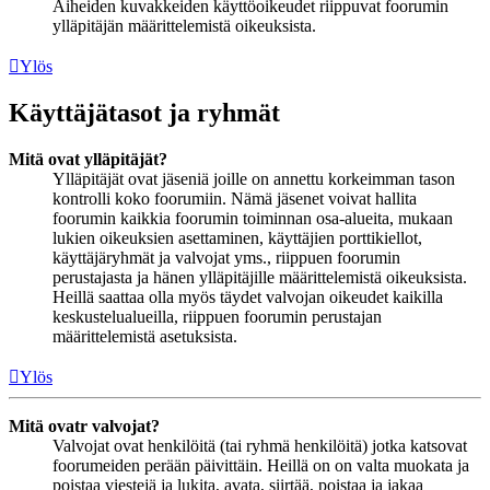
Aiheiden kuvakkeiden käyttöoikeudet riippuvat foorumin
ylläpitäjän määrittelemistä oikeuksista.
Ylös
Käyttäjätasot ja ryhmät
Mitä ovat ylläpitäjät?
Ylläpitäjät ovat jäseniä joille on annettu korkeimman tason
kontrolli koko foorumiin. Nämä jäsenet voivat hallita
foorumin kaikkia foorumin toiminnan osa-alueita, mukaan
lukien oikeuksien asettaminen, käyttäjien porttikiellot,
käyttäjäryhmät ja valvojat yms., riippuen foorumin
perustajasta ja hänen ylläpitäjille määrittelemistä oikeuksista.
Heillä saattaa olla myös täydet valvojan oikeudet kaikilla
keskustelualueilla, riippuen foorumin perustajan
määrittelemistä asetuksista.
Ylös
Mitä ovatr valvojat?
Valvojat ovat henkilöitä (tai ryhmä henkilöitä) jotka katsovat
foorumeiden perään päivittäin. Heillä on on valta muokata ja
poistaa viestejä ja lukita, avata, siirtää, poistaa ja jakaa