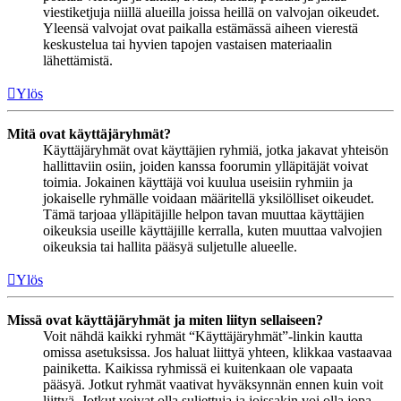
viestiketjuja niillä alueilla joissa heillä on valvojan oikeudet.
Yleensä valvojat ovat paikalla estämässä aiheen vierestä
keskustelua tai hyvien tapojen vastaisen materiaalin
lähettämistä.
Ylös
Mitä ovat käyttäjäryhmät?
Käyttäjäryhmät ovat käyttäjien ryhmiä, jotka jakavat yhteisön
hallittaviin osiin, joiden kanssa foorumin ylläpitäjät voivat
toimia. Jokainen käyttäjä voi kuulua useisiin ryhmiin ja
jokaiselle ryhmälle voidaan määritellä yksilölliset oikeudet.
Tämä tarjoaa ylläpitäjille helpon tavan muuttaa käyttäjien
oikeuksia useille käyttäjille kerralla, kuten muuttaa valvojien
oikeuksia tai hallita pääsyä suljetulle alueelle.
Ylös
Missä ovat käyttäjäryhmät ja miten liityn sellaiseen?
Voit nähdä kaikki ryhmät “Käyttäjäryhmät”-linkin kautta
omissa asetuksissa. Jos haluat liittyä yhteen, klikkaa vastaavaa
painiketta. Kaikissa ryhmissä ei kuitenkaan ole vapaata
pääsyä. Jotkut ryhmät vaativat hyväksynnän ennen kuin voit
liittyä. Jotkut voivat olla suljettuja ja joissakin voi olla jopa