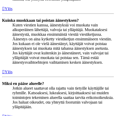
Ylös
Kuinka muokkaan tai poistan äänestyksen?
Kuten viestien kanssa, äänestyksiä voi muokata vain
alkuperäinen lähettäjä, valvoja tai ylläpitäjä. Muokataksesi
äänestystä, muokkaa ensimmäistä viestiä viestiketjussa.
Äänestys on aina kytketty viestiketjun ensimmäiseen viestiin.
Jos kukaan ei ole vielä äänestänyt, käyttäjät voivat poistaa
äänestyksen tai muokata mitä tahansa äänestyksen asetusta.
Jos käyttäjät ovat kuitenkin jo äänestäneet, vain valvojat tai
ylläpitäjät voivat muokata tai poistaa sen. Tämä estää
äänestysvaihtoehtojen vaihtamisen kesken äänestyksen.
Ylös
Miksi en pääse alueelle?
Jotkin alueet saattavat olla rajattu vain tietyille käyttäjille tai
ryhmille. Katsoaksesi, lukeaksesi, kirjoittaaksesi tai muiden
toimintojen tekeminen alueella saattaa tarvita erikoisoikeuksia.
Jos haluat oikeudet, ota yhteyttä foorumin valvojaan tai
ylläpitäjään.