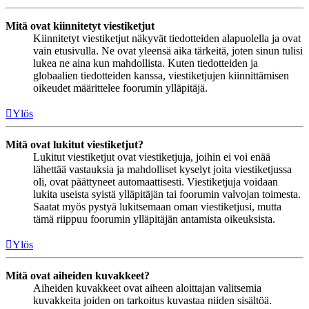
Mitä ovat kiinnitetyt viestiketjut
Kiinnitetyt viestiketjut näkyvät tiedotteiden alapuolella ja ovat
vain etusivulla. Ne ovat yleensä aika tärkeitä, joten sinun tulisi
lukea ne aina kun mahdollista. Kuten tiedotteiden ja
globaalien tiedotteiden kanssa, viestiketjujen kiinnittämisen
oikeudet määrittelee foorumin ylläpitäjä.
Ylös
Mitä ovat lukitut viestiketjut?
Lukitut viestiketjut ovat viestiketjuja, joihin ei voi enää
lähettää vastauksia ja mahdolliset kyselyt joita viestiketjussa
oli, ovat päättyneet automaattisesti. Viestiketjuja voidaan
lukita useista syistä ylläpitäjän tai foorumin valvojan toimesta.
Saatat myös pystyä lukitsemaan oman viestiketjusi, mutta
tämä riippuu foorumin ylläpitäjän antamista oikeuksista.
Ylös
Mitä ovat aiheiden kuvakkeet?
Aiheiden kuvakkeet ovat aiheen aloittajan valitsemia
kuvakkeita joiden on tarkoitus kuvastaa niiden sisältöä.