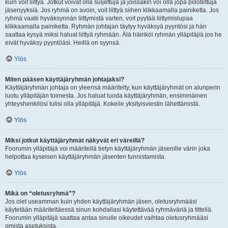
kuin voit liittyä. Jotkut voivat olla suljettuja ja joissakin voi olla jopa piilotettuja
jäsenyyksiä. Jos ryhmä on avoin, voit liittyä siihen klikkaamalla painiketta. Jos
ryhmä vaatii hyväksynnän liittymistä varten, voit pyytää liittymislupaa
klikkaamalla painiketta. Ryhmän johtajan täytyy hyväksyä pyyntösi ja hän
saattaa kysyä miksi haluat liittyä ryhmään. Älä häiriköi ryhmän ylläpitäjiä jos he
eivät hyväksy pyyntöäsi. Heillä on syynsä.
Ylös
Miten pääsen käyttäjäryhmän johtajaksi?
Käyttäjäryhmän johtaja on yleensä määritelty, kun käyttäjäryhmät on alunperin
luotu ylläpitäjän toimesta. Jos haluat luoda käyttäjäryhmän, ensimmäinen
yhteyshenkilösi tulisi olla ylläpitäjä. Kokeile yksityisviestin lähettämistä.
Ylös
Miksi jotkut käyttäjäryhmät näkyvät eri väreillä?
Foorumin ylläpitäjä voi määritellä tietyn käyttäjäryhmän jäsenille värin joka
helpottaa kyseisen käyttäjäryhmän jäsenten tunnistamista.
Ylös
Mikä on “oletusryhmä”?
Jos olet useamman kuin yhden käyttäjäryhmän jäsen, oletusryhmääsi
käytetään määriteltäessä sinun kohdallasi käytettävää ryhmäväriä ja titteliä.
Foorumin ylläpitäjä saattaa antaa sinulle oikeudet vaihtaa oletusryhmääsi
omista asetuksista.