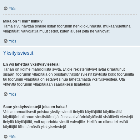
Ylös
Mikä on “Tiimi” linkki?
Tämä sivu näyttää sinulle listan foorumin henkilökunnasta, mukaanluettuna
ylläpitäjät, valvojat ja muut tiedot, kuten alueet joita he valvovat.
Ylös
Yksityisviestit
En voi lähettää yksityisviestejä!
Tähän on kolme mahdollista syytä. Et ole rekisteröitynyt ja/tai kirjautunut
sisään, foorumin ylläpitäjä on poistanut yksityisviestit käytöstä koko foorumilta
tai foorumin ylläpitäjä on estänyt sinua lähettämästä yksityisviestejä. Ota
yhteyttä foorumin ylläpitäjään saadaksesi lisätietoja.
Ylös
Saan yksityisviestejä joita en halua!
Voit automaattisesti poistaa yksityisviestit tietyltä käyttäjältä käyttämällä
käyttäjänhallinnan viestisääntöjä. Jos saat väärinkäytöksiä sisältäviä viestejä
tietyltä käyttäjältä, voit raportoida viestit valvojille. Heillä on oikeudet estää
käyttäjiä lähettämästä yksityisviestejä.
Ylös