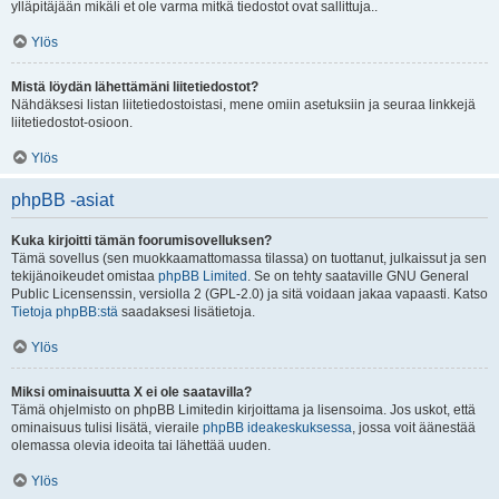
ylläpitäjään mikäli et ole varma mitkä tiedostot ovat sallittuja..
Ylös
Mistä löydän lähettämäni liitetiedostot?
Nähdäksesi listan liitetiedostoistasi, mene omiin asetuksiin ja seuraa linkkejä
liitetiedostot-osioon.
Ylös
phpBB -asiat
Kuka kirjoitti tämän foorumisovelluksen?
Tämä sovellus (sen muokkaamattomassa tilassa) on tuottanut, julkaissut ja sen
tekijänoikeudet omistaa
phpBB Limited
. Se on tehty saataville GNU General
Public Licensenssin, versiolla 2 (GPL-2.0) ja sitä voidaan jakaa vapaasti. Katso
Tietoja phpBB:stä
saadaksesi lisätietoja.
Ylös
Miksi ominaisuutta X ei ole saatavilla?
Tämä ohjelmisto on phpBB Limitedin kirjoittama ja lisensoima. Jos uskot, että
ominaisuus tulisi lisätä, vieraile
phpBB ideakeskuksessa
, jossa voit äänestää
olemassa olevia ideoita tai lähettää uuden.
Ylös