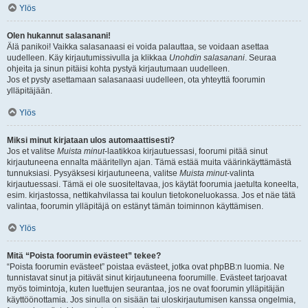
Ylös
Olen hukannut salasanani!
Älä panikoi! Vaikka salasanaasi ei voida palauttaa, se voidaan asettaa
uudelleen. Käy kirjautumissivulla ja klikkaa
Unohdin salasanani
. Seuraa
ohjeita ja sinun pitäisi kohta pystyä kirjautumaan uudelleen.
Jos et pysty asettamaan salasanaasi uudelleen, ota yhteyttä foorumin
ylläpitäjään.
Ylös
Miksi minut kirjataan ulos automaattisesti?
Jos et valitse
Muista minut
-laatikkoa kirjautuessasi, foorumi pitää sinut
kirjautuneena ennalta määritellyn ajan. Tämä estää muita väärinkäyttämästä
tunnuksiasi. Pysyäksesi kirjautuneena, valitse
Muista minut
-valinta
kirjautuessasi. Tämä ei ole suositeltavaa, jos käytät foorumia jaetulta koneelta,
esim. kirjastossa, nettikahvilassa tai koulun tietokoneluokassa. Jos et näe tätä
valintaa, foorumin ylläpitäjä on estänyt tämän toiminnon käyttämisen.
Ylös
Mitä “Poista foorumin evästeet” tekee?
“Poista foorumin evästeet” poistaa evästeet, jotka ovat phpBB:n luomia. Ne
tunnistavat sinut ja pitävät sinut kirjautuneena foorumille. Evästeet tarjoavat
myös toimintoja, kuten luettujen seurantaa, jos ne ovat foorumin ylläpitäjän
käyttöönottamia. Jos sinulla on sisään tai uloskirjautumisen kanssa ongelmia,