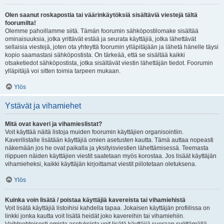
Olen saanut roskapostia tai väärinkäytöksiä sisältäviä viestejä tältä
foorumilta!
Olemme pahoillamme siitä. Tämän foorumin sähköpostilomake sisältää
ominaisuuksia, jotka yrittävät estää ja seurata käyttäjiä, jotka lähettävät
sellaisia viestejä, joten ota yhteyttä foorumin ylläpitäjään ja lähetä hänelle täysi
kopio saamastasi sähköpostista. On tärkeää, että se sisältää kaikki
otsaketiedot sähköpostista, jotka sisältävät viestin lähettäjän tiedot. Foorumin
ylläpitäjä voi sitten toimia tarpeen mukaan.
Ylös
Ystävät ja vihamiehet
Mitä ovat kaveri ja vihamieslistat?
Voit käyttää näitä listoja muiden foorumin käyttäjien organisointiin.
Kaverilistalle lisätään käyttäjiä omien asetusten kautta. Tämä auttaa nopeasti
näkemään jos he ovat paikalla ja yksityisviestien lähettämisessä. Teemasta
riippuen näiden käyttäjien viestit saatetaan myös korostaa. Jos lisäät käyttäjän
vihamieheksi, kaikki käyttäjän kirjoittamat viestit piilotetaan oletuksena.
Ylös
Kuinka voin lisätä / poistaa käyttäjiä kavereista tai vihamiehistä
Voit lisätä käyttäjiä listoihisi kahdella tapaa. Jokaisen käyttäjän profiilissa on
linkki jonka kautta voit lisätä heidät joko kavereihin tai vihamiehiin.