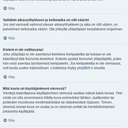
Ylös
Vaihdoin aikavyöhykkeen ja kellonaika on silti väärin!
Jos olet varmasti valinnut oikean aikavyöhykkeen ja aika on silti väärin, on
palvelimen kellonaika väärin. Ota yhteyttä ylläpitäjään korjataksesi ongelman.
Ylös
Kieleni ei ole valittavana!
Joko ylläpitäjä ei ole asentanut kielellesi kielipakettia tai kukaan ei ole
kääntänyt tätä foorumia kielellesi. Kokeile pyytää foorumin ylläpitäjältä, josko
hän voisi asentaa tarvitsemasi kielipaketin. Jos kielipakettia ei ole olemassa,
voit luoda uuden käännöksen. Lisätietoja löytyy
phpBB
®:n sivuilta.
Ylös
Mitä kuvia on käyttäjänimeni vieressä?
Viestejä katsottaessa käyttäjänimen vieressä saattaa näkyä kaksi kuvaa. Yksi
niistä voi olla arvonimeesi liitetty kuva esimerkiksi tähtien, laatikoiden tai
pisteiden muodossa viestimäärästäsi tai statuksestasi riippuen. Toinen,
yleensä isompi kuva on avatar ja on yleensä uniikki tai henkilökohtainen
jokaisella käyttäjällä.
Ylös