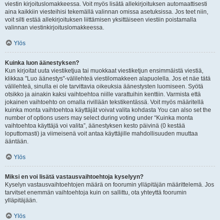
viestin kirjoituslomakkeessa. Voit myös lisätä allekirjoituksen automaattisesti
aina kaikkiin viesteihisi tekemällä valinnan omissa asetuksissa. Jos teet niin,
voit silti estää allekirjoituksen liittämisen yksittäiseen viestiin poistamalla
valinnan viestinkirjoituslomakkeessa.
Ylös
Kuinka luon äänestyksen?
Kun kirjoitat uuta viestiketjua tai muokkaat viestiketjun ensimmäistä viestiä,
klikkaa "Luo äänestys"-välilehteä viestilomakkeen alapuolella. Jos et näe tätä
välilehteä, sinulla ei ole tarvittavia oikeuksia äänestysten luomiseen. Syötä
otsikko ja ainakin kaksi vaihtoehtoa niille varattuihin kenttiin. Varmista että
jokainen vaihtoehto on omalla rivillään tekstikentässä. Voit myös määritellä
kuinka monta vaihtoehtoa käyttäjät voivat valita kohdasta You can also set the
number of options users may select during voting under “Kuinka monta
vaihtoehtoa käyttäjä voi valita”, äänestyksen kesto päivinä (0 kestää
loputtomasti) ja viimeisenä voit antaa käyttäjille mahdollisuuden muuttaa
ääntään.
Ylös
Miksi en voi lisätä vastausvaihtoehtoja kyselyyn?
Kyselyn vastausvaihtoehtojen määrä on foorumin ylläpitäjän määrittelemä. Jos
tarvitset enemmän vaihtoehtoja kuin on sallittu, ota yhteyttä foorumin
ylläpitäjään.
Ylös