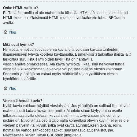
Onko HTML sallittu?
Ei. Tällä foorumilla ei ole mahdollista lähettää HTML:ää siten, että se toimisi
HTML-koodina. Yleisimmät HTML-muotoilut voi kuitenkin tehdä BBCoden
avulla.
Ylös
Mitä ovat hymiöt?
Hymiöt tai emoticonit ovat pieniä kuvia joita voidaan käyttää tunteiden
ilmaisemiseen lyhyitä koodeja käyttämällä. Esimerkiksi :) tarkoittaa iloista ja :(
tarkoittaa surullista. Hymiöiden täysi lista on nähtävillä
viestinlähetyslomakkeessa. Älä käytä hymiöitä liikaa, sillä ne voivat tehdä
viestistä lukukelvottoman ja valvoja voi poistaa niitä tai viestin kokonaan.
Foorumin ylläpitäjä on voinut myös määritellä rajan yksittäisen viestin
hymiöiden määrälle.
Ylös
Voinko lähettää kuvia?
Kyllä, kuvia voidaan käyttää viesteissäsi. Jos ylläpitäjä on sallinut liitteet, voit
mahdollisesti ladata kuvan foorumille. Muutoin sinun täytyy antaa osoite
julkisesti saatavilla olevaan kuvaan, esim. http://www.example.com/my-
picture.gif. Et voi antaa osoitetta omalla koneellasi oleviin kuviin (ellei se ole
yleinen palvelin) tai kuviin, jotka ovat käyttäjätunnistuksen takana, esim.
hotmail tai yahoo sähköpostilaatikot, salasanasuojatut sivustot, jne.
Näyttääksesi kuvan, käytä BBCoden [img]-tagia.