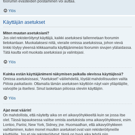
foorumin evästeiden poistaminen voi auttaa.
Ylös
Käyttäjän asetukset
Miten muutan asetuksiani?
Jos olet rekisteröitynyt käyttäjä, kaikki asetuksesi tallennetaan foorumin
tietokantaan. Muokataksesi niitä, vieraile omissa asetuksissa, johon vievä
linkki löytyy yleensä klikkaamalla käyttäjänimeäsi foorumin sivujen ylälaidassa.
Tätä kautta voit muokata asetuksiasi ja valintojasi.
Ylös
Kuinka estän käyttäjänimeni näkymisen paikalla olevissa käyttäjissä?
Omissa asetuksissasi, “Asetukset”-välilehdellä, löydät mahdollisuuden valita
Piilota paikallaolo
. Ottamalla tämän asetuksen käyttöön näyt vain ylläpitäjille,
valvojille ja itsellesi. Sinut lasketaan piilossa oleviin käyttäjiin.
Ylös
Ajat ovat väärin!
On mahdollista, että näytetty aika on eri aikavyöhykkeeltä kuin se jossa itse
olet. Tässä tapauksessa valitse omista asetuksista oma aikavyöhykkeesi, esim.
Lontoo, Pariisi, New York, Sidney, jne. Huomaathan, että aikavyöhykkeen
vaihtaminen, kuten monet muutkin asetukset ovat vain rekisteröityneille
käyttäjille. Jos et ole rekisteröitynyt, tämä on hyvä aika tehdä niin.