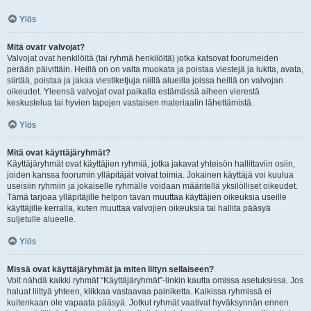
Ylös
Mitä ovatr valvojat?
Valvojat ovat henkilöitä (tai ryhmä henkilöitä) jotka katsovat foorumeiden
perään päivittäin. Heillä on on valta muokata ja poistaa viestejä ja lukita, avata,
siirtää, poistaa ja jakaa viestiketjuja niillä alueilla joissa heillä on valvojan
oikeudet. Yleensä valvojat ovat paikalla estämässä aiheen vierestä
keskustelua tai hyvien tapojen vastaisen materiaalin lähettämistä.
Ylös
Mitä ovat käyttäjäryhmät?
Käyttäjäryhmät ovat käyttäjien ryhmiä, jotka jakavat yhteisön hallittaviin osiin,
joiden kanssa foorumin ylläpitäjät voivat toimia. Jokainen käyttäjä voi kuulua
useisiin ryhmiin ja jokaiselle ryhmälle voidaan määritellä yksilölliset oikeudet.
Tämä tarjoaa ylläpitäjille helpon tavan muuttaa käyttäjien oikeuksia useille
käyttäjille kerralla, kuten muuttaa valvojien oikeuksia tai hallita pääsyä
suljetulle alueelle.
Ylös
Missä ovat käyttäjäryhmät ja miten liityn sellaiseen?
Voit nähdä kaikki ryhmät “Käyttäjäryhmät”-linkin kautta omissa asetuksissa. Jos
haluat liittyä yhteen, klikkaa vastaavaa painiketta. Kaikissa ryhmissä ei
kuitenkaan ole vapaata pääsyä. Jotkut ryhmät vaativat hyväksynnän ennen