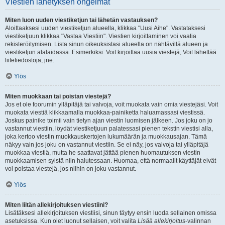
Viestien lähetyksen ongelmat
Miten luon uuden viestiketjun tai lähetän vastauksen?
Aloittaaksesi uuden viestiketjun alueella, klikkaa "Uusi Aihe". Vastataksesi
viestiketjuun klikkaa "Vastaa Viestiin". Viestien kirjoittaminen voi vaatia
rekisteröitymisen. Lista sinun oikeuksistasi alueella on nähtävillä alueen ja
viestiketjun alalaidassa. Esimerkiksi: Voit kirjoittaa uusia viestejä, Voit lähettää
liitetiedostoja, jne.
Ylös
Miten muokkaan tai poistan viestejä?
Jos et ole foorumin ylläpitäjä tai valvoja, voit muokata vain omia viestejäsi. Voit
muokata viestiä klikkaamalla muokkaa-painiketta haluamassasi viestissä.
Joskus painike toimii vain tietyn ajan viestin luomisen jälkeen. Jos joku on jo
vastannut viestiin, löydät viestiketjuun palatessasi pienen tekstin viestisi alla,
joka kertoo viestin muokkauskertojen lukumäärän ja muokkausajan. Tämä
näkyy vain jos joku on vastannut viestiin. Se ei näy, jos valvoja tai ylläpitäjä
muokkaa viestiä, mutta he saattavat jättää pienen huomautuksen viestin
muokkaamisen syistä niin halutessaan. Huomaa, että normaalit käyttäjät eivät
voi poistaa viestejä, jos niihin on joku vastannut.
Ylös
Miten liitän allekirjoituksen viestiini?
Lisätäksesi allekirjoituksen viestiisi, sinun täytyy ensin luoda sellainen omissa
asetuksissa. Kun olet luonut sellaisen, voit valita
Lisää allekirjoitus
-valinnan