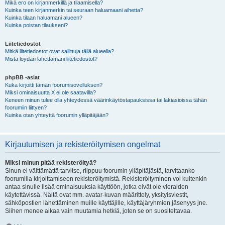
Mikä ero on kirjanmerkillä ja tilaamisella?
Kuinka teen kirjanmerkin tai seuraan haluamaani aihetta?
Kuinka tilaan haluamani alueen?
Kuinka poistan tilaukseni?
Liitetiedostot
Mitkä liitetiedostot ovat sallittuja tällä alueella?
Mistä löydän lähettämäni liitetiedostot?
phpBB -asiat
Kuka kirjoitti tämän foorumisovelluksen?
Miksi ominaisuutta X ei ole saatavilla?
Keneen minun tulee olla yhteydessä väärinkäytöstapauksissa tai lakiasioissa tähän
foorumiin liittyen?
Kuinka otan yhteyttä foorumin ylläpitäjään?
Kirjautumisen ja rekisteröitymisen ongelmat
Miksi minun pitää rekisteröityä?
Sinun ei välttämättä tarvitse, riippuu foorumin ylläpitäjästä, tarvitaanko
foorumilla kirjoittamiseen rekisteröitymistä. Rekisteröityminen voi kuitenkin
antaa sinulle lisää ominaisuuksia käyttöön, jotka eivät ole vieraiden
käytettävissä. Näitä ovat mm. avatar-kuvan määrittely, yksityisviestit,
sähköpostien lähettäminen muille käyttäjille, käyttäjäryhmien jäsenyys jne.
Siihen menee aikaa vain muutamia hetkiä, joten se on suositeltavaa.