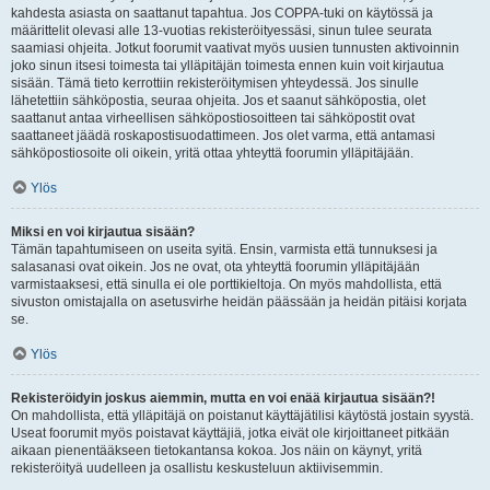
kahdesta asiasta on saattanut tapahtua. Jos COPPA-tuki on käytössä ja
määrittelit olevasi alle 13-vuotias rekisteröityessäsi, sinun tulee seurata
saamiasi ohjeita. Jotkut foorumit vaativat myös uusien tunnusten aktivoinnin
joko sinun itsesi toimesta tai ylläpitäjän toimesta ennen kuin voit kirjautua
sisään. Tämä tieto kerrottiin rekisteröitymisen yhteydessä. Jos sinulle
lähetettiin sähköpostia, seuraa ohjeita. Jos et saanut sähköpostia, olet
saattanut antaa virheellisen sähköpostiosoitteen tai sähköpostit ovat
saattaneet jäädä roskapostisuodattimeen. Jos olet varma, että antamasi
sähköpostiosoite oli oikein, yritä ottaa yhteyttä foorumin ylläpitäjään.
Ylös
Miksi en voi kirjautua sisään?
Tämän tapahtumiseen on useita syitä. Ensin, varmista että tunnuksesi ja
salasanasi ovat oikein. Jos ne ovat, ota yhteyttä foorumin ylläpitäjään
varmistaaksesi, että sinulla ei ole porttikieltoja. On myös mahdollista, että
sivuston omistajalla on asetusvirhe heidän päässään ja heidän pitäisi korjata
se.
Ylös
Rekisteröidyin joskus aiemmin, mutta en voi enää kirjautua sisään?!
On mahdollista, että ylläpitäjä on poistanut käyttäjätilisi käytöstä jostain syystä.
Useat foorumit myös poistavat käyttäjiä, jotka eivät ole kirjoittaneet pitkään
aikaan pienentääkseen tietokantansa kokoa. Jos näin on käynyt, yritä
rekisteröityä uudelleen ja osallistu keskusteluun aktiivisemmin.