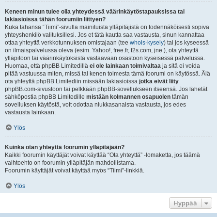
Keneen minun tulee olla yhteydessä väärinkäytöstapauksissa tai
lakiasioissa tähän foorumiin liittyen?
Kuka tahansa “Tiimi”-sivulla mainituista ylläpitäjistä on todennäköisesti sopiva
yhteyshenkilö valituksillesi. Jos et tätä kautta saa vastausta, sinun kannattaa
ottaa yhteyttä verkkotunnuksen omistajaan (tee
whois-kysely
) tai jos kyseessä
on ilmaispalvelussa oleva (esim. Yahoo!, free.fr, f2s.com, jne.), ota yhteyttä
ylläpitoon tai väärinkäytöksistä vastaavaan osastoon kyseisessä palvelussa.
Huomaa, että phpBB Limitedillä
ei ole lainkaan toimivaltaa
ja sitä ei voida
pitää vastuussa miten, missä tai kenen toimesta tämä foorumi on käytössä. Älä
ota yhteyttä phpBB Limitediin missään lakiasioissa
jotka eivät liity
phpBB.com-sivustoon tai pelkkään phpBB-sovellukseen itseensä. Jos lähetät
sähköpostia phpBB Limitedille
mistään kolmannen osapuolen
tämän
sovelluksen käytöstä, voit odottaa niukkasanaista vastausta, jos edes
vastausta lainkaan.
Ylös
Kuinka otan yhteyttä foorumin ylläpitäjään?
Kaikki foorumin käyttäjät voivat käyttää “Ota yhteyttä” -lomaketta, jos täämä
vaihtoehto on foorumin ylläpitäjän mahdollistama.
Foorumin käyttäjät voivat käyttää myös “Tiimi”-linkkiä.
Ylös
Hyppää