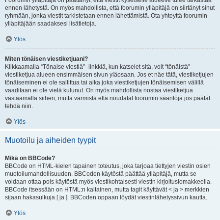
Foorumin ylläpitäjä on päättänyt, että viestit kyseiselle alueelle tulee tarkastaa
ennen lähetystä. On myös mahdollista, että foorumin ylläpitäjä on siirtänyt sinut
ryhmään, jonka viestit tarkistetaan ennen lähettämistä. Ota yhteyttä foorumin
ylläpitäjään saadaksesi lisätietoja.
Ylös
Miten tönäisen viestiketjuani?
Klikkaamalla “Tönaise viestiä” -linkkiä, kun katselet sitä, voit “tönäistä”
viestiketjua alueen ensimmäisen sivun yläosaan. Jos et näe tätä, viestiketjujen
tönäiseminen ei ole sallittua tai aika joka viestiketjujen tönäisemisen välillä
vaaditaan ei ole vielä kulunut. On myös mahdollista nostaa viestiketjua
vastaamalla siihen, mutta varmista että noudatat foorumin sääntöjä jos päätät
tehdä niin.
Ylös
Muotoilu ja aiheiden tyypit
Mikä on BBCode?
BBCode on HTML-kielen tapainen toteutus, joka tarjoaa tiettyjen viestin osien
muotoilumahdollisuuden. BBCoden käytöstä päättää ylläpitäjä, mutta se
voidaan ottaa pois käytöstä myös viestikohtaisesti viestin kirjoituslomakkeella.
BBCode itsessään on HTML:n kaltainen, mutta tagit käyttävät < ja > merkkien
sijaan hakasulkuja [ ja ]. BBCoden oppaan löydät viestinlähetyssivun kautta.
Ylös