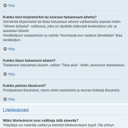
Ylös
Kuinka teen kirjanmerkin tai seuraan haluamaani aihetta?
Voit tehdä kirjanmekin tai tilata haluamasi aiheen valitsemalla sopivan linkin
“Aiheen työkalut” -valikossa, joka on sijoitettu kätevästi keskustelun ylä- ja
alalaidan lähelle.
Viestiketjuun vastaaminen ja valinta “Huomauta kun vastaus lähetetään” tilaa
viestiketjun.
Ylös
Kuinka tilaan haluamani alueen?
Tilataksesi haluamasi alueen, valitse “Tilaa alue” -linkki, aluesivun alalaidassa.
Ylös
Kuinka poistan tilaukseni?
Poistaaksesi tilauksiasi, mene omiin asetuksiisi ja seuraa linkkejä tilauksiisi.
Ylös
Liitetiedostot
Mitkä liitetiedostot ovat sallittuja tällä alueella?
Ylläpitäjä voi määrätä sallitut ja kielletyt liitetiedostojen tyypit. Ota yhteys