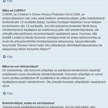
Ylös
Mikä on COPPA?
COPPA, tai Children’s Online Privacy Protection Act of 1998, on
yhdysvaltalainen laki, joka vaatii kaikkien verkkosivustojen, jotka mahdollisesti
keräävät alle 13-vuotiailta tietoja, hankkia huoltajan kirjallisen luvan tietojen
keräämiseen alle 13-vuotiaalta. Jos olet epävarma koskeeko tämä sinua
rekisteröityvänä käyttäjänä tai verkkosivua jolle olet rekisteröitymässä, ota
yhteyttä oikeudelliseen neuvonantajaan saadaksesi apua. Huomaa, että
phpBB Limited ja tämän foorumin omistajat eivät voi antaa lakineuvontaa ja
eivät ole yhteyshenkilöitä minkäänlaisissa lakiasioissa, lukuunottamatta
kysymystä “Keneen minun tulee olla yhteydessä väärinkäytöstapauksissa tai
lakiasioissa tähän foorumiin liittyen?”.
Ylös
Miksi en voi rekisteröityä?
On mahdollista, että foorumin ylläpitäjä on poistanut rekisteröinnin käytöstä
estääkseen uusia vierailijoita rekisteröitymästä. Foorumin ylläpitäjä on voinut
myös asettaa porttikiellon IP-osoitteellesi tai estänyt valitsemasi
käyttäjätunnuksen rekisteröinnin. Ota yhteyttä foorumin ylläpitäjään saadaksesi
apua.
Ylös
Rekisteröidyin, mutta en voi kirjautua!
Tarkista ensin käyttäjätunnuksesi ja salasanasi. Jos ne ovat oikein, yksi