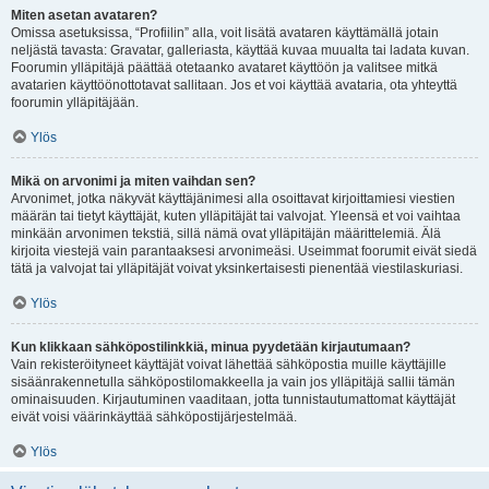
Miten asetan avataren?
Omissa asetuksissa, “Profiilin” alla, voit lisätä avataren käyttämällä jotain
neljästä tavasta: Gravatar, galleriasta, käyttää kuvaa muualta tai ladata kuvan.
Foorumin ylläpitäjä päättää otetaanko avataret käyttöön ja valitsee mitkä
avatarien käyttöönottotavat sallitaan. Jos et voi käyttää avataria, ota yhteyttä
foorumin ylläpitäjään.
Ylös
Mikä on arvonimi ja miten vaihdan sen?
Arvonimet, jotka näkyvät käyttäjänimesi alla osoittavat kirjoittamiesi viestien
määrän tai tietyt käyttäjät, kuten ylläpitäjät tai valvojat. Yleensä et voi vaihtaa
minkään arvonimen tekstiä, sillä nämä ovat ylläpitäjän määrittelemiä. Älä
kirjoita viestejä vain parantaaksesi arvonimeäsi. Useimmat foorumit eivät siedä
tätä ja valvojat tai ylläpitäjät voivat yksinkertaisesti pienentää viestilaskuriasi.
Ylös
Kun klikkaan sähköpostilinkkiä, minua pyydetään kirjautumaan?
Vain rekisteröityneet käyttäjät voivat lähettää sähköpostia muille käyttäjille
sisäänrakennetulla sähköpostilomakkeella ja vain jos ylläpitäjä sallii tämän
ominaisuuden. Kirjautuminen vaaditaan, jotta tunnistautumattomat käyttäjät
eivät voisi väärinkäyttää sähköpostijärjestelmää.
Ylös