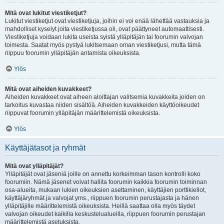
Mitä ovat lukitut viestiketjut?
Lukitut viestiketjut ovat viestiketjuja, joihin ei voi enää lähettää vastauksia ja
mahdolliset kyselyt joita viestiketjussa oli, ovat päättyneet automaattisesti.
Viestiketjuja voidaan lukita useista syistä ylläpitäjän tai foorumin valvojan
toimesta. Saatat myös pystyä lukitsemaan oman viestiketjusi, mutta tämä
riippuu foorumin ylläpitäjän antamista oikeuksista.
Ylös
Mitä ovat aiheiden kuvakkeet?
Aiheiden kuvakkeet ovat aiheen aloittajan valitsemia kuvakkeita joiden on
tarkoitus kuvastaa niiden sisältöä. Aiheiden kuvakkeiden käyttöoikeudet
riippuvat foorumin ylläpitäjän määrittelemistä oikeuksista.
Ylös
Käyttäjätasot ja ryhmät
Mitä ovat ylläpitäjät?
Ylläpitäjät ovat jäseniä joille on annettu korkeimman tason kontrolli koko
foorumiin. Nämä jäsenet voivat hallita foorumin kaikkia foorumin toiminnan
osa-alueita, mukaan lukien oikeuksien asettaminen, käyttäjien porttikiellot,
käyttäjäryhmät ja valvojat yms., riippuen foorumin perustajasta ja hänen
ylläpitäjille määrittelemistä oikeuksista. Heillä saattaa olla myös täydet
valvojan oikeudet kaikilla keskustelualueilla, riippuen foorumin perustajan
määrittelemistä asetuksista.