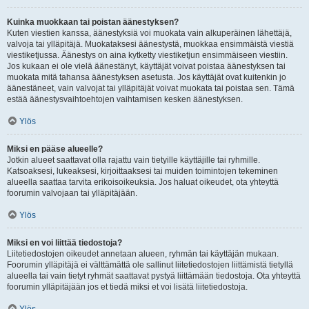
Kuinka muokkaan tai poistan äänestyksen?
Kuten viestien kanssa, äänestyksiä voi muokata vain alkuperäinen lähettäjä,
valvoja tai ylläpitäjä. Muokataksesi äänestystä, muokkaa ensimmäistä viestiä
viestiketjussa. Äänestys on aina kytketty viestiketjun ensimmäiseen viestiin.
Jos kukaan ei ole vielä äänestänyt, käyttäjät voivat poistaa äänestyksen tai
muokata mitä tahansa äänestyksen asetusta. Jos käyttäjät ovat kuitenkin jo
äänestäneet, vain valvojat tai ylläpitäjät voivat muokata tai poistaa sen. Tämä
estää äänestysvaihtoehtojen vaihtamisen kesken äänestyksen.
Ylös
Miksi en pääse alueelle?
Jotkin alueet saattavat olla rajattu vain tietyille käyttäjille tai ryhmille.
Katsoaksesi, lukeaksesi, kirjoittaaksesi tai muiden toimintojen tekeminen
alueella saattaa tarvita erikoisoikeuksia. Jos haluat oikeudet, ota yhteyttä
foorumin valvojaan tai ylläpitäjään.
Ylös
Miksi en voi liittää tiedostoja?
Liitetiedostojen oikeudet annetaan alueen, ryhmän tai käyttäjän mukaan.
Foorumin ylläpitäjä ei välttämättä ole sallinut liitetiedostojen liittämistä tietyllä
alueella tai vain tietyt ryhmät saattavat pystyä liittämään tiedostoja. Ota yhteyttä
foorumin ylläpitäjään jos et tiedä miksi et voi lisätä liitetiedostoja.