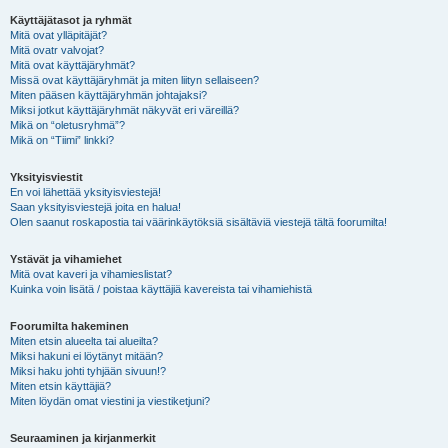
Käyttäjätasot ja ryhmät
Mitä ovat ylläpitäjät?
Mitä ovatr valvojat?
Mitä ovat käyttäjäryhmät?
Missä ovat käyttäjäryhmät ja miten liityn sellaiseen?
Miten pääsen käyttäjäryhmän johtajaksi?
Miksi jotkut käyttäjäryhmät näkyvät eri väreillä?
Mikä on “oletusryhmä”?
Mikä on “Tiimi” linkki?
Yksityisviestit
En voi lähettää yksityisviestejä!
Saan yksityisviestejä joita en halua!
Olen saanut roskapostia tai väärinkäytöksiä sisältäviä viestejä tältä foorumilta!
Ystävät ja vihamiehet
Mitä ovat kaveri ja vihamieslistat?
Kuinka voin lisätä / poistaa käyttäjiä kavereista tai vihamiehistä
Foorumilta hakeminen
Miten etsin alueelta tai alueilta?
Miksi hakuni ei löytänyt mitään?
Miksi haku johti tyhjään sivuun!?
Miten etsin käyttäjiä?
Miten löydän omat viestini ja viestiketjuni?
Seuraaminen ja kirjanmerkit