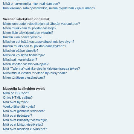
Mikä on arvonimi ja miten vaihdan sen?
Kun klikkaan sähköpostilinkkiä, minua pyydetään kirjautumaan?
Viestien lähetyksen ongelmat
Miten luon uuden viestiketjun tai lähetän vastauksen?
Miten muokkaan tai poistan viestejä?
Miten liitän allekirjoituksen viestiini?
Kuinka luon äänestyksen?
Miksi en voi lisätä vastausvaihtoehtoja kyselyyn?
Kuinka muokkaan tai poistan äänestyksen?
Miksi en pääse alueelle?
Miksi en voi liittää tiedostoja?
Miksi sain varoituksen?
Miten ilmoitan viestin valvojalle?
Mitä “Tallenna”-painike viestin kirjoittamisessa tekee?
Miksi minun viestini tarvitsee hyväksynnän?
Miten tönäisen viestiketjuani?
Muotoilu ja aiheiden tyypit
Mikä on BBCode?
Onko HTML sallittu?
Mitä ovat hymiöt?
Voinko lähettää kuvia?
Mitä ovat globaalit tiedotteet?
Mitä ovat tiedotteet?
Mitä ovat kiinnitetyt viestiketjut
Mitä ovat lukitut viestiketjut?
Mitä ovat aiheiden kuvakkeet?