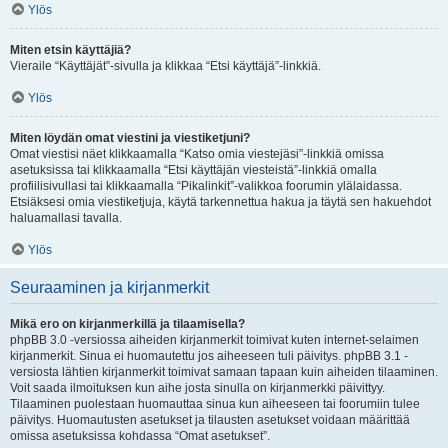
Ylös
Miten etsin käyttäjiä?
Vieraile “Käyttäjät”-sivulla ja klikkaa “Etsi käyttäjä”-linkkiä.
Ylös
Miten löydän omat viestini ja viestiketjuni?
Omat viestisi näet klikkaamalla “Katso omia viestejäsi”-linkkiä omissa
asetuksissa tai klikkaamalla “Etsi käyttäjän viesteistä”-linkkiä omalla
profiilisivullasi tai klikkaamalla “Pikalinkit”-valikkoa foorumin ylälaidassa.
Etsiäksesi omia viestiketjuja, käytä tarkennettua hakua ja täytä sen hakuehdot
haluamallasi tavalla.
Ylös
Seuraaminen ja kirjanmerkit
Mikä ero on kirjanmerkillä ja tilaamisella?
phpBB 3.0 -versiossa aiheiden kirjanmerkit toimivat kuten internet-selaimen
kirjanmerkit. Sinua ei huomautettu jos aiheeseen tuli päivitys. phpBB 3.1 -
versiosta lähtien kirjanmerkit toimivat samaan tapaan kuin aiheiden tilaaminen.
Voit saada ilmoituksen kun aihe josta sinulla on kirjanmerkki päivittyy.
Tilaaminen puolestaan huomauttaa sinua kun aiheeseen tai foorumiin tulee
päivitys. Huomautusten asetukset ja tilausten asetukset voidaan määrittää
omissa asetuksissa kohdassa “Omat asetukset”.