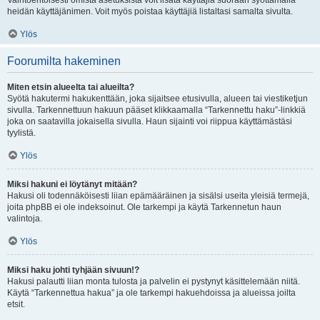
Vaihtoehtoisesti omista asetuksista voit lisätä käyttäjiä suoraan syöttämällä
heidän käyttäjänimen. Voit myös poistaa käyttäjiä listaltasi samalta sivulta.
Ylös
Foorumilta hakeminen
Miten etsin alueelta tai alueilta?
Syötä hakutermi hakukenttään, joka sijaitsee etusivulla, alueen tai viestiketjun
sivulla. Tarkennettuun hakuun pääset klikkaamalla “Tarkennettu haku”-linkkiä
joka on saatavilla jokaisella sivulla. Haun sijainti voi riippua käyttämästäsi
tyylistä.
Ylös
Miksi hakuni ei löytänyt mitään?
Hakusi oli todennäköisesti liian epämääräinen ja sisälsi useita yleisiä termejä,
joita phpBB ei ole indeksoinut. Ole tarkempi ja käytä Tarkennetun haun
valintoja.
Ylös
Miksi haku johti tyhjään sivuun!?
Hakusi palautti liian monta tulosta ja palvelin ei pystynyt käsittelemään niitä.
Käytä “Tarkennettua hakua” ja ole tarkempi hakuehdoissa ja alueissa joilta
etsit.