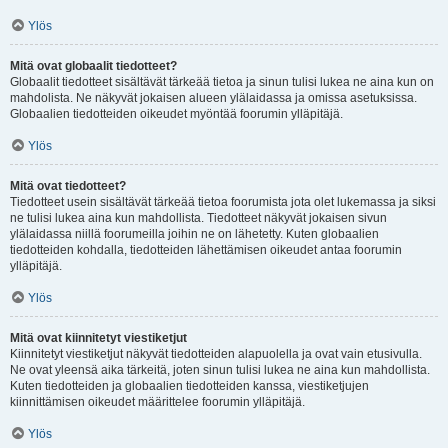
Ylös
Mitä ovat globaalit tiedotteet?
Globaalit tiedotteet sisältävät tärkeää tietoa ja sinun tulisi lukea ne aina kun on
mahdolista. Ne näkyvät jokaisen alueen ylälaidassa ja omissa asetuksissa.
Globaalien tiedotteiden oikeudet myöntää foorumin ylläpitäjä.
Ylös
Mitä ovat tiedotteet?
Tiedotteet usein sisältävät tärkeää tietoa foorumista jota olet lukemassa ja siksi
ne tulisi lukea aina kun mahdollista. Tiedotteet näkyvät jokaisen sivun
ylälaidassa niillä foorumeilla joihin ne on lähetetty. Kuten globaalien
tiedotteiden kohdalla, tiedotteiden lähettämisen oikeudet antaa foorumin
ylläpitäjä.
Ylös
Mitä ovat kiinnitetyt viestiketjut
Kiinnitetyt viestiketjut näkyvät tiedotteiden alapuolella ja ovat vain etusivulla.
Ne ovat yleensä aika tärkeitä, joten sinun tulisi lukea ne aina kun mahdollista.
Kuten tiedotteiden ja globaalien tiedotteiden kanssa, viestiketjujen
kiinnittämisen oikeudet määrittelee foorumin ylläpitäjä.
Ylös