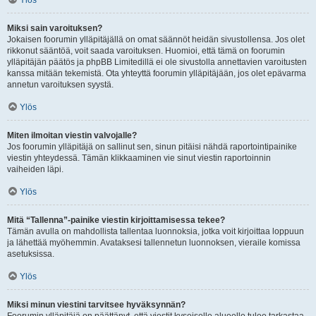
Ylös
Miksi sain varoituksen?
Jokaisen foorumin ylläpitäjällä on omat säännöt heidän sivustollensa. Jos olet
rikkonut sääntöä, voit saada varoituksen. Huomioi, että tämä on foorumin
ylläpitäjän päätös ja phpBB Limitedillä ei ole sivustolla annettavien varoitusten
kanssa mitään tekemistä. Ota yhteyttä foorumin ylläpitäjään, jos olet epävarma
annetun varoituksen syystä.
Ylös
Miten ilmoitan viestin valvojalle?
Jos foorumin ylläpitäjä on sallinut sen, sinun pitäisi nähdä raportointipainike
viestin yhteydessä. Tämän klikkaaminen vie sinut viestin raportoinnin
vaiheiden läpi.
Ylös
Mitä “Tallenna”-painike viestin kirjoittamisessa tekee?
Tämän avulla on mahdollista tallentaa luonnoksia, jotka voit kirjoittaa loppuun
ja lähettää myöhemmin. Avataksesi tallennetun luonnoksen, vieraile komissa
asetuksissa.
Ylös
Miksi minun viestini tarvitsee hyväksynnän?