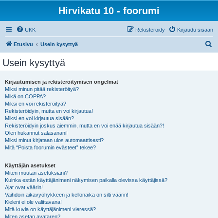
Hirvikatu 10 - foorumi
UKK
Rekisteröidy
Kirjaudu sisään
E
Etusivu
Usein kysyttyä
t
Usein kysyttyä
s
i
Kirjautumisen ja rekisteröitymisen ongelmat
Miksi minun pitää rekisteröityä?
Mikä on COPPA?
Miksi en voi rekisteröityä?
Rekisteröidyin, mutta en voi kirjautua!
Miksi en voi kirjautua sisään?
Rekisteröidyin joskus aiemmin, mutta en voi enää kirjautua sisään?!
Olen hukannut salasanani!
Miksi minut kirjataan ulos automaattisesti?
Mitä “Poista foorumin evästeet” tekee?
Käyttäjän asetukset
Miten muutan asetuksiani?
Kuinka estän käyttäjänimeni näkymisen paikalla olevissa käyttäjissä?
Ajat ovat väärin!
Vaihdoin aikavyöhykkeen ja kellonaika on silti väärin!
Kieleni ei ole valittavana!
Mitä kuvia on käyttäjänimeni vieressä?
Miten asetan avataren?