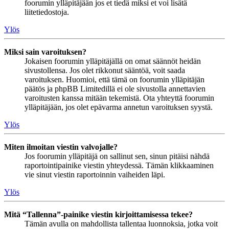
foorumin ylläpitäjään jos et tiedä miksi et voi lisätä
liitetiedostoja.
Ylös
Miksi sain varoituksen?
Jokaisen foorumin ylläpitäjällä on omat säännöt heidän
sivustollensa. Jos olet rikkonut sääntöä, voit saada
varoituksen. Huomioi, että tämä on foorumin ylläpitäjän
päätös ja phpBB Limitedillä ei ole sivustolla annettavien
varoitusten kanssa mitään tekemistä. Ota yhteyttä foorumin
ylläpitäjään, jos olet epävarma annetun varoituksen syystä.
Ylös
Miten ilmoitan viestin valvojalle?
Jos foorumin ylläpitäjä on sallinut sen, sinun pitäisi nähdä
raportointipainike viestin yhteydessä. Tämän klikkaaminen
vie sinut viestin raportoinnin vaiheiden läpi.
Ylös
Mitä “Tallenna”-painike viestin kirjoittamisessa tekee?
Tämän avulla on mahdollista tallentaa luonnoksia, jotka voit