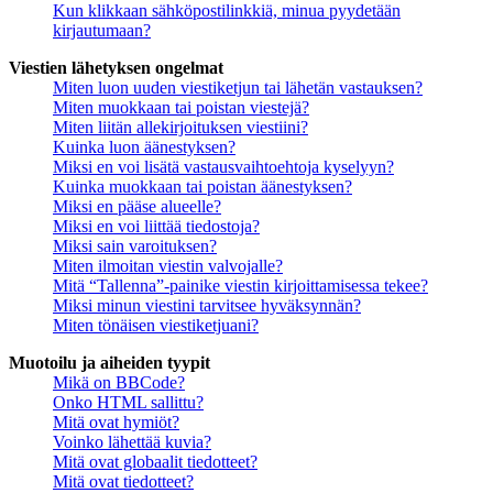
Kun klikkaan sähköpostilinkkiä, minua pyydetään
kirjautumaan?
Viestien lähetyksen ongelmat
Miten luon uuden viestiketjun tai lähetän vastauksen?
Miten muokkaan tai poistan viestejä?
Miten liitän allekirjoituksen viestiini?
Kuinka luon äänestyksen?
Miksi en voi lisätä vastausvaihtoehtoja kyselyyn?
Kuinka muokkaan tai poistan äänestyksen?
Miksi en pääse alueelle?
Miksi en voi liittää tiedostoja?
Miksi sain varoituksen?
Miten ilmoitan viestin valvojalle?
Mitä “Tallenna”-painike viestin kirjoittamisessa tekee?
Miksi minun viestini tarvitsee hyväksynnän?
Miten tönäisen viestiketjuani?
Muotoilu ja aiheiden tyypit
Mikä on BBCode?
Onko HTML sallittu?
Mitä ovat hymiöt?
Voinko lähettää kuvia?
Mitä ovat globaalit tiedotteet?
Mitä ovat tiedotteet?