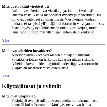
Mitä ovat lukitut viestiketjut?
Lukitut viestiketjut ovat viestiketjuja, joihin ei voi enää
lähettää vastauksia ja mahdolliset kyselyt joita viestiketjussa
oli, ovat päättyneet automaattisesti. Viestiketjuja voidaan
lukita useista syistä ylläpitäjän tai foorumin valvojan toimesta.
Saatat myös pystyä lukitsemaan oman viestiketjusi, mutta
tämä riippuu foorumin ylläpitäjän antamista oikeuksista.
Ylös
Mitä ovat aiheiden kuvakkeet?
Aiheiden kuvakkeet ovat aiheen aloittajan valitsemia
kuvakkeita joiden on tarkoitus kuvastaa niiden sisältöä.
Aiheiden kuvakkeiden käyttöoikeudet riippuvat foorumin
ylläpitäjän määrittelemistä oikeuksista.
Ylös
Käyttäjätasot ja ryhmät
Mitä ovat ylläpitäjät?
Ylläpitäjät ovat jäseniä joille on annettu korkeimman tason
kontrolli koko foorumiin. Nämä jäsenet voivat hallita