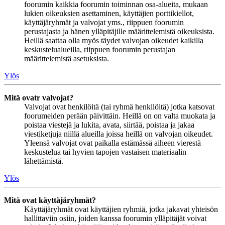
foorumin kaikkia foorumin toiminnan osa-alueita, mukaan
lukien oikeuksien asettaminen, käyttäjien porttikiellot,
käyttäjäryhmät ja valvojat yms., riippuen foorumin
perustajasta ja hänen ylläpitäjille määrittelemistä oikeuksista.
Heillä saattaa olla myös täydet valvojan oikeudet kaikilla
keskustelualueilla, riippuen foorumin perustajan
määrittelemistä asetuksista.
Ylös
Mitä ovatr valvojat?
Valvojat ovat henkilöitä (tai ryhmä henkilöitä) jotka katsovat
foorumeiden perään päivittäin. Heillä on on valta muokata ja
poistaa viestejä ja lukita, avata, siirtää, poistaa ja jakaa
viestiketjuja niillä alueilla joissa heillä on valvojan oikeudet.
Yleensä valvojat ovat paikalla estämässä aiheen vierestä
keskustelua tai hyvien tapojen vastaisen materiaalin
lähettämistä.
Ylös
Mitä ovat käyttäjäryhmät?
Käyttäjäryhmät ovat käyttäjien ryhmiä, jotka jakavat yhteisön
hallittaviin osiin, joiden kanssa foorumin ylläpitäjät voivat