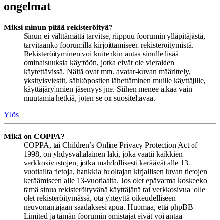
ongelmat
Miksi minun pitää rekisteröityä?
Sinun ei välttämättä tarvitse, riippuu foorumin ylläpitäjästä,
tarvitaanko foorumilla kirjoittamiseen rekisteröitymistä.
Rekisteröityminen voi kuitenkin antaa sinulle lisää
ominaisuuksia käyttöön, jotka eivät ole vieraiden
käytettävissä. Näitä ovat mm. avatar-kuvan määrittely,
yksityisviestit, sähköpostien lähettäminen muille käyttäjille,
käyttäjäryhmien jäsenyys jne. Siihen menee aikaa vain
muutamia hetkiä, joten se on suositeltavaa.
Ylös
Mikä on COPPA?
COPPA, tai Children’s Online Privacy Protection Act of
1998, on yhdysvaltalainen laki, joka vaatii kaikkien
verkkosivustojen, jotka mahdollisesti keräävät alle 13-
vuotiailta tietoja, hankkia huoltajan kirjallisen luvan tietojen
keräämiseen alle 13-vuotiaalta. Jos olet epävarma koskeeko
tämä sinua rekisteröityvänä käyttäjänä tai verkkosivua jolle
olet rekisteröitymässä, ota yhteyttä oikeudelliseen
neuvonantajaan saadaksesi apua. Huomaa, että phpBB
Limited ja tämän foorumin omistajat eivät voi antaa