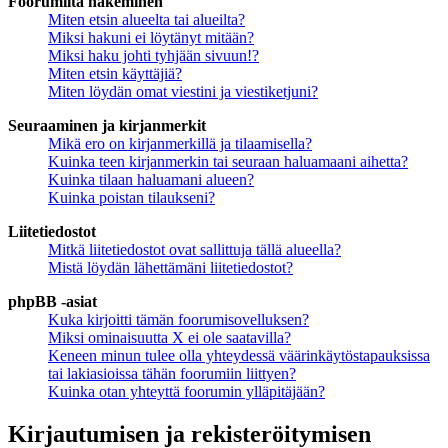
Foorumilta hakeminen
Miten etsin alueelta tai alueilta?
Miksi hakuni ei löytänyt mitään?
Miksi haku johti tyhjään sivuun!?
Miten etsin käyttäjiä?
Miten löydän omat viestini ja viestiketjuni?
Seuraaminen ja kirjanmerkit
Mikä ero on kirjanmerkillä ja tilaamisella?
Kuinka teen kirjanmerkin tai seuraan haluamaani aihetta?
Kuinka tilaan haluamani alueen?
Kuinka poistan tilaukseni?
Liitetiedostot
Mitkä liitetiedostot ovat sallittuja tällä alueella?
Mistä löydän lähettämäni liitetiedostot?
phpBB -asiat
Kuka kirjoitti tämän foorumisovelluksen?
Miksi ominaisuutta X ei ole saatavilla?
Keneen minun tulee olla yhteydessä väärinkäytöstapauksissa
tai lakiasioissa tähän foorumiin liittyen?
Kuinka otan yhteyttä foorumin ylläpitäjään?
Kirjautumisen ja rekisteröitymisen