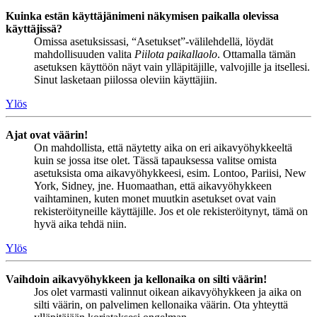
Kuinka estän käyttäjänimeni näkymisen paikalla olevissa
käyttäjissä?
Omissa asetuksissasi, “Asetukset”-välilehdellä, löydät
mahdollisuuden valita
Piilota paikallaolo
. Ottamalla tämän
asetuksen käyttöön näyt vain ylläpitäjille, valvojille ja itsellesi.
Sinut lasketaan piilossa oleviin käyttäjiin.
Ylös
Ajat ovat väärin!
On mahdollista, että näytetty aika on eri aikavyöhykkeeltä
kuin se jossa itse olet. Tässä tapauksessa valitse omista
asetuksista oma aikavyöhykkeesi, esim. Lontoo, Pariisi, New
York, Sidney, jne. Huomaathan, että aikavyöhykkeen
vaihtaminen, kuten monet muutkin asetukset ovat vain
rekisteröityneille käyttäjille. Jos et ole rekisteröitynyt, tämä on
hyvä aika tehdä niin.
Ylös
Vaihdoin aikavyöhykkeen ja kellonaika on silti väärin!
Jos olet varmasti valinnut oikean aikavyöhykkeen ja aika on
silti väärin, on palvelimen kellonaika väärin. Ota yhteyttä