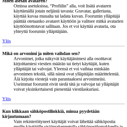
Miten asetan avataren?
Omissa asetuksissa, “Profiilin” alla, voit lisätä avataren
käyttämällä jotain neljästä tavasta: Gravatar, galleriasta,
käyttää kuvaa muualta tai ladata kuvan. Foorumin ylläpitäjä
päättää otetaanko avataret käyttöön ja valitsee mitkä avatarien
käyttöönottotavat sallitaan. Jos et voi käyttää avataria, ota
yhteyttä foorumin ylläpitäjään.
Ylös
Mikä on arvonimi ja miten vaihdan sen?
Arvonimet, jotka näkyvät käyttäjänimesi alla osoittavat
kirjoittamiesi viestien määrän tai tietyt käyttäjät, kuten
ylläpitäjät tai valvojat. Yleensä et voi vaihtaa minkään
arvonimen tekstiä, sillä nämä ovat ylläpitäjän määrittelemiä.
Älä kirjoita viestejä vain parantaaksesi arvonimeäsi.
Useimmat foorumit eivät siedä tätä ja valvojat tai ylläpitäjät
voivat yksinkertaisesti pienentää viestilaskuriasi.
Ylös
Kun klikkaan sähköpostilinkkiä, minua pyydetään
kirjautumaan?
Vain rekisteröityneet käyttäjät voivat lähettää sähköpostia
muille käyttäjille sisäänrakennetulla sähköpostilomakkeella ja