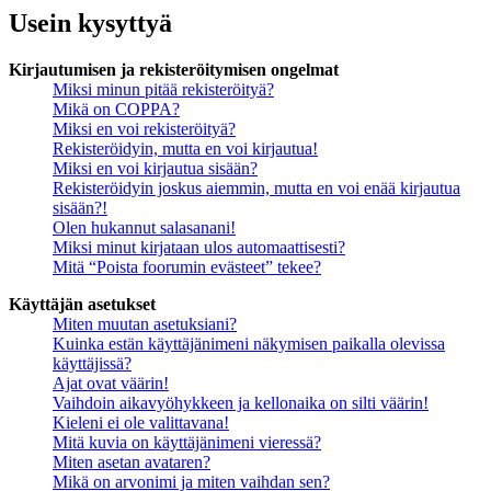
Usein kysyttyä
Kirjautumisen ja rekisteröitymisen ongelmat
Miksi minun pitää rekisteröityä?
Mikä on COPPA?
Miksi en voi rekisteröityä?
Rekisteröidyin, mutta en voi kirjautua!
Miksi en voi kirjautua sisään?
Rekisteröidyin joskus aiemmin, mutta en voi enää kirjautua
sisään?!
Olen hukannut salasanani!
Miksi minut kirjataan ulos automaattisesti?
Mitä “Poista foorumin evästeet” tekee?
Käyttäjän asetukset
Miten muutan asetuksiani?
Kuinka estän käyttäjänimeni näkymisen paikalla olevissa
käyttäjissä?
Ajat ovat väärin!
Vaihdoin aikavyöhykkeen ja kellonaika on silti väärin!
Kieleni ei ole valittavana!
Mitä kuvia on käyttäjänimeni vieressä?
Miten asetan avataren?
Mikä on arvonimi ja miten vaihdan sen?