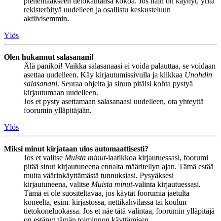
pienentääkseen tietokantansa kokoa. Jos näin on käynyt, yritä
rekisteröityä uudelleen ja osallistu keskusteluun
aktiivisemmin.
Ylös
Olen hukannut salasanani!
Älä panikoi! Vaikka salasanaasi ei voida palauttaa, se voidaan
asettaa uudelleen. Käy kirjautumissivulla ja klikkaa
Unohdin
salasanani
. Seuraa ohjeita ja sinun pitäisi kohta pystyä
kirjautumaan uudelleen.
Jos et pysty asettamaan salasanaasi uudelleen, ota yhteyttä
foorumin ylläpitäjään.
Ylös
Miksi minut kirjataan ulos automaattisesti?
Jos et valitse
Muista minut
-laatikkoa kirjautuessasi, foorumi
pitää sinut kirjautuneena ennalta määritellyn ajan. Tämä estää
muita väärinkäyttämästä tunnuksiasi. Pysyäksesi
kirjautuneena, valitse
Muista minut
-valinta kirjautuessasi.
Tämä ei ole suositeltavaa, jos käytät foorumia jaetulta
koneelta, esim. kirjastossa, nettikahvilassa tai koulun
tietokoneluokassa. Jos et näe tätä valintaa, foorumin ylläpitäjä
on estänyt tämän toiminnon käyttämisen.