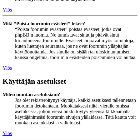
Ylös
Mitä “Poista foorumin evästeet” tekee?
“Poista foorumin evästeet” poistaa evästeet, jotka ovat
phpBB:n luomia. Ne tunnistavat sinut ja pitävät sinut
kirjautuneena foorumille. Evästeet tarjoavat myös toimintoja,
kuten luettujen seurantaa, jos ne ovat foorumin ylläpitäjän
käyttöönottamia. Jos sinulla on sisään tai uloskirjautumisen
kanssa ongelmia, foorumin evästeiden poistaminen voi auttaa.
Ylös
Käyttäjän asetukset
Miten muutan asetuksiani?
Jos olet rekisteröitynyt käyttäjä, kaikki asetuksesi tallennetaan
foorumin tietokantaan. Muokataksesi niitä, vieraile omissa
asetuksissa, johon vievä linkki löytyy yleensä klikkaamalla
käyttäjänimeäsi foorumin sivujen ylälaidassa. Tätä kautta voit
muokata asetuksiasi ja valintojasi.
Ylös