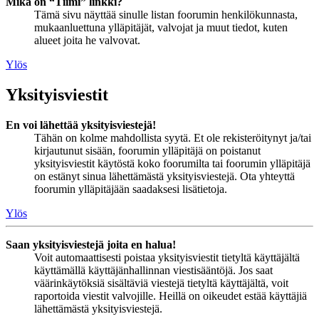
Mikä on “Tiimi” linkki?
Tämä sivu näyttää sinulle listan foorumin henkilökunnasta,
mukaanluettuna ylläpitäjät, valvojat ja muut tiedot, kuten
alueet joita he valvovat.
Ylös
Yksityisviestit
En voi lähettää yksityisviestejä!
Tähän on kolme mahdollista syytä. Et ole rekisteröitynyt ja/tai
kirjautunut sisään, foorumin ylläpitäjä on poistanut
yksityisviestit käytöstä koko foorumilta tai foorumin ylläpitäjä
on estänyt sinua lähettämästä yksityisviestejä. Ota yhteyttä
foorumin ylläpitäjään saadaksesi lisätietoja.
Ylös
Saan yksityisviestejä joita en halua!
Voit automaattisesti poistaa yksityisviestit tietyltä käyttäjältä
käyttämällä käyttäjänhallinnan viestisääntöjä. Jos saat
väärinkäytöksiä sisältäviä viestejä tietyltä käyttäjältä, voit
raportoida viestit valvojille. Heillä on oikeudet estää käyttäjiä
lähettämästä yksityisviestejä.