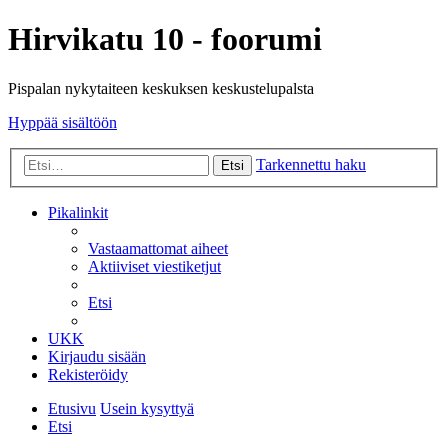
Hirvikatu 10 - foorumi
Pispalan nykytaiteen keskuksen keskustelupalsta
Hyppää sisältöön
Tarkennettu haku
Etsi
Pikalinkit
Vastaamattomat aiheet
Aktiiviset viestiketjut
Etsi
UKK
Kirjaudu sisään
Rekisteröidy
Etusivu
Usein kysyttyä
Etsi