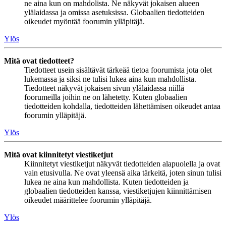
ne aina kun on mahdolista. Ne näkyvät jokaisen alueen
ylälaidassa ja omissa asetuksissa. Globaalien tiedotteiden
oikeudet myöntää foorumin ylläpitäjä.
Ylös
Mitä ovat tiedotteet?
Tiedotteet usein sisältävät tärkeää tietoa foorumista jota olet
lukemassa ja siksi ne tulisi lukea aina kun mahdollista.
Tiedotteet näkyvät jokaisen sivun ylälaidassa niillä
foorumeilla joihin ne on lähetetty. Kuten globaalien
tiedotteiden kohdalla, tiedotteiden lähettämisen oikeudet antaa
foorumin ylläpitäjä.
Ylös
Mitä ovat kiinnitetyt viestiketjut
Kiinnitetyt viestiketjut näkyvät tiedotteiden alapuolella ja ovat
vain etusivulla. Ne ovat yleensä aika tärkeitä, joten sinun tulisi
lukea ne aina kun mahdollista. Kuten tiedotteiden ja
globaalien tiedotteiden kanssa, viestiketjujen kiinnittämisen
oikeudet määrittelee foorumin ylläpitäjä.
Ylös