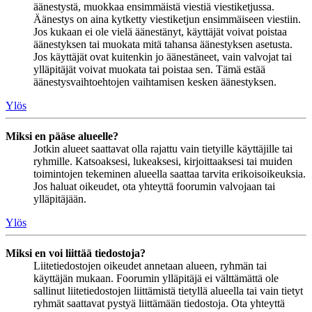
äänestystä, muokkaa ensimmäistä viestiä viestiketjussa.
Äänestys on aina kytketty viestiketjun ensimmäiseen viestiin.
Jos kukaan ei ole vielä äänestänyt, käyttäjät voivat poistaa
äänestyksen tai muokata mitä tahansa äänestyksen asetusta.
Jos käyttäjät ovat kuitenkin jo äänestäneet, vain valvojat tai
ylläpitäjät voivat muokata tai poistaa sen. Tämä estää
äänestysvaihtoehtojen vaihtamisen kesken äänestyksen.
Ylös
Miksi en pääse alueelle?
Jotkin alueet saattavat olla rajattu vain tietyille käyttäjille tai
ryhmille. Katsoaksesi, lukeaksesi, kirjoittaaksesi tai muiden
toimintojen tekeminen alueella saattaa tarvita erikoisoikeuksia.
Jos haluat oikeudet, ota yhteyttä foorumin valvojaan tai
ylläpitäjään.
Ylös
Miksi en voi liittää tiedostoja?
Liitetiedostojen oikeudet annetaan alueen, ryhmän tai
käyttäjän mukaan. Foorumin ylläpitäjä ei välttämättä ole
sallinut liitetiedostojen liittämistä tietyllä alueella tai vain tietyt
ryhmät saattavat pystyä liittämään tiedostoja. Ota yhteyttä