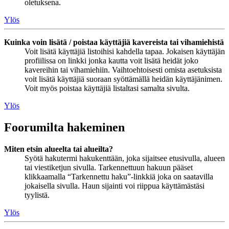
oletuksena.
Ylös
Kuinka voin lisätä / poistaa käyttäjiä kavereista tai vihamiehistä
Voit lisätä käyttäjiä listoihisi kahdella tapaa. Jokaisen käyttäjän
profiilissa on linkki jonka kautta voit lisätä heidät joko
kavereihin tai vihamiehiin. Vaihtoehtoisesti omista asetuksista
voit lisätä käyttäjiä suoraan syöttämällä heidän käyttäjänimen.
Voit myös poistaa käyttäjiä listaltasi samalta sivulta.
Ylös
Foorumilta hakeminen
Miten etsin alueelta tai alueilta?
Syötä hakutermi hakukenttään, joka sijaitsee etusivulla, alueen
tai viestiketjun sivulla. Tarkennettuun hakuun pääset
klikkaamalla “Tarkennettu haku”-linkkiä joka on saatavilla
jokaisella sivulla. Haun sijainti voi riippua käyttämästäsi
tyylistä.
Ylös