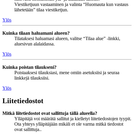
Viestiketjuun vastaaminen ja valinta “Huomauta kun vastaus
lähetetään” tilaa viestiketjun.
Ylös
Kuinka tilaan haluamani alueen?
Tilataksesi haluamasi alueen, valitse “Tilaa alue” -linkki,
aluesivun alalaidassa.
Ylös
Kuinka poistan tilaukseni?
Poistaaksesi tilauksiasi, mene omiin asetuksiisi ja seuraa
linkkejä tilauksiisi.
Ylös
Liitetiedostot
Mitkä liitetiedostot ovat sallittuja tällä alueella?
Ylläpitäjä voi määrätä sallitut ja kielletyt liitetiedostojen tyypit.
Ota yhteys ylläpitäjään mikäli et ole varma mitkä tiedostot
ovat sallittuja..