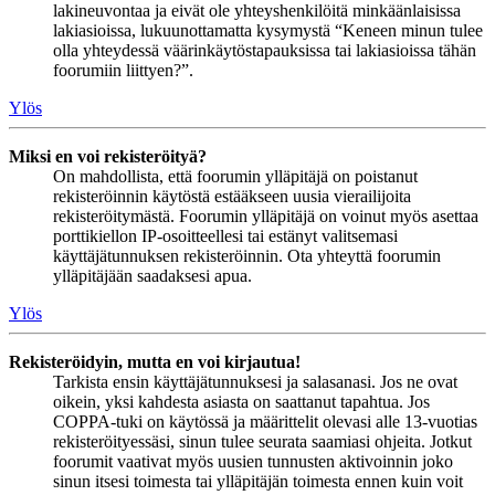
lakineuvontaa ja eivät ole yhteyshenkilöitä minkäänlaisissa
lakiasioissa, lukuunottamatta kysymystä “Keneen minun tulee
olla yhteydessä väärinkäytöstapauksissa tai lakiasioissa tähän
foorumiin liittyen?”.
Ylös
Miksi en voi rekisteröityä?
On mahdollista, että foorumin ylläpitäjä on poistanut
rekisteröinnin käytöstä estääkseen uusia vierailijoita
rekisteröitymästä. Foorumin ylläpitäjä on voinut myös asettaa
porttikiellon IP-osoitteellesi tai estänyt valitsemasi
käyttäjätunnuksen rekisteröinnin. Ota yhteyttä foorumin
ylläpitäjään saadaksesi apua.
Ylös
Rekisteröidyin, mutta en voi kirjautua!
Tarkista ensin käyttäjätunnuksesi ja salasanasi. Jos ne ovat
oikein, yksi kahdesta asiasta on saattanut tapahtua. Jos
COPPA-tuki on käytössä ja määrittelit olevasi alle 13-vuotias
rekisteröityessäsi, sinun tulee seurata saamiasi ohjeita. Jotkut
foorumit vaativat myös uusien tunnusten aktivoinnin joko
sinun itsesi toimesta tai ylläpitäjän toimesta ennen kuin voit