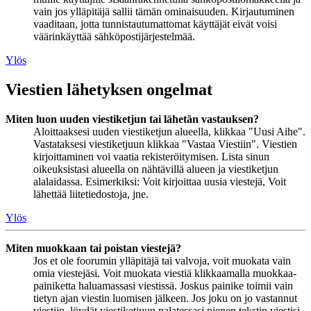
vain jos ylläpitäjä sallii tämän ominaisuuden. Kirjautuminen
vaaditaan, jotta tunnistautumattomat käyttäjät eivät voisi
väärinkäyttää sähköpostijärjestelmää.
Ylös
Viestien lähetyksen ongelmat
Miten luon uuden viestiketjun tai lähetän vastauksen?
Aloittaaksesi uuden viestiketjun alueella, klikkaa "Uusi Aihe".
Vastataksesi viestiketjuun klikkaa "Vastaa Viestiin". Viestien
kirjoittaminen voi vaatia rekisteröitymisen. Lista sinun
oikeuksistasi alueella on nähtävillä alueen ja viestiketjun
alalaidassa. Esimerkiksi: Voit kirjoittaa uusia viestejä, Voit
lähettää liitetiedostoja, jne.
Ylös
Miten muokkaan tai poistan viestejä?
Jos et ole foorumin ylläpitäjä tai valvoja, voit muokata vain
omia viestejäsi. Voit muokata viestiä klikkaamalla muokkaa-
painiketta haluamassasi viestissä. Joskus painike toimii vain
tietyn ajan viestin luomisen jälkeen. Jos joku on jo vastannut
viestiin, löydät viestiketjuun palatessasi pienen tekstin viestisi