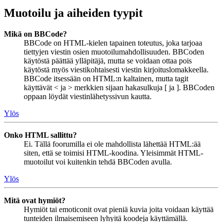
Muotoilu ja aiheiden tyypit
Mikä on BBCode?
BBCode on HTML-kielen tapainen toteutus, joka tarjoaa
tiettyjen viestin osien muotoilumahdollisuuden. BBCoden
käytöstä päättää ylläpitäjä, mutta se voidaan ottaa pois
käytöstä myös viestikohtaisesti viestin kirjoituslomakkeella.
BBCode itsessään on HTML:n kaltainen, mutta tagit
käyttävät < ja > merkkien sijaan hakasulkuja [ ja ]. BBCoden
oppaan löydät viestinlähetyssivun kautta.
Ylös
Onko HTML sallittu?
Ei. Tällä foorumilla ei ole mahdollista lähettää HTML:ää
siten, että se toimisi HTML-koodina. Yleisimmät HTML-
muotoilut voi kuitenkin tehdä BBCoden avulla.
Ylös
Mitä ovat hymiöt?
Hymiöt tai emoticonit ovat pieniä kuvia joita voidaan käyttää
tunteiden ilmaisemiseen lyhyitä koodeja käyttämällä.