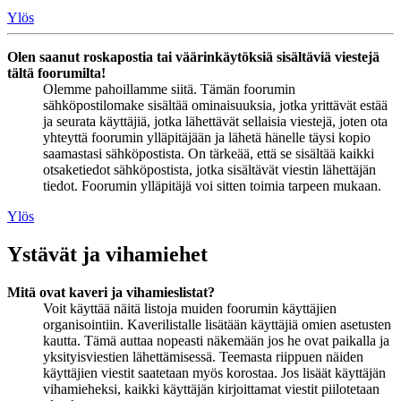
Ylös
Olen saanut roskapostia tai väärinkäytöksiä sisältäviä viestejä
tältä foorumilta!
Olemme pahoillamme siitä. Tämän foorumin
sähköpostilomake sisältää ominaisuuksia, jotka yrittävät estää
ja seurata käyttäjiä, jotka lähettävät sellaisia viestejä, joten ota
yhteyttä foorumin ylläpitäjään ja lähetä hänelle täysi kopio
saamastasi sähköpostista. On tärkeää, että se sisältää kaikki
otsaketiedot sähköpostista, jotka sisältävät viestin lähettäjän
tiedot. Foorumin ylläpitäjä voi sitten toimia tarpeen mukaan.
Ylös
Ystävät ja vihamiehet
Mitä ovat kaveri ja vihamieslistat?
Voit käyttää näitä listoja muiden foorumin käyttäjien
organisointiin. Kaverilistalle lisätään käyttäjiä omien asetusten
kautta. Tämä auttaa nopeasti näkemään jos he ovat paikalla ja
yksityisviestien lähettämisessä. Teemasta riippuen näiden
käyttäjien viestit saatetaan myös korostaa. Jos lisäät käyttäjän
vihamieheksi, kaikki käyttäjän kirjoittamat viestit piilotetaan