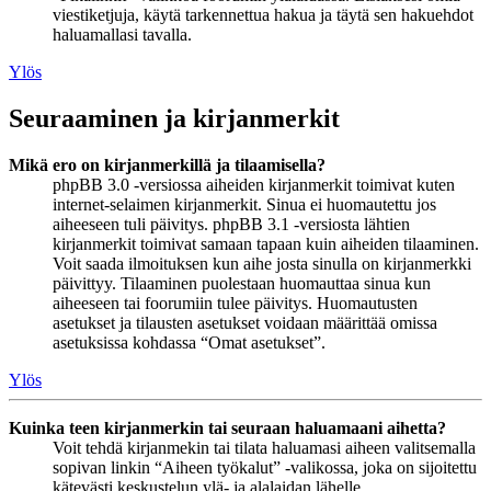
viestiketjuja, käytä tarkennettua hakua ja täytä sen hakuehdot
haluamallasi tavalla.
Ylös
Seuraaminen ja kirjanmerkit
Mikä ero on kirjanmerkillä ja tilaamisella?
phpBB 3.0 -versiossa aiheiden kirjanmerkit toimivat kuten
internet-selaimen kirjanmerkit. Sinua ei huomautettu jos
aiheeseen tuli päivitys. phpBB 3.1 -versiosta lähtien
kirjanmerkit toimivat samaan tapaan kuin aiheiden tilaaminen.
Voit saada ilmoituksen kun aihe josta sinulla on kirjanmerkki
päivittyy. Tilaaminen puolestaan huomauttaa sinua kun
aiheeseen tai foorumiin tulee päivitys. Huomautusten
asetukset ja tilausten asetukset voidaan määrittää omissa
asetuksissa kohdassa “Omat asetukset”.
Ylös
Kuinka teen kirjanmerkin tai seuraan haluamaani aihetta?
Voit tehdä kirjanmekin tai tilata haluamasi aiheen valitsemalla
sopivan linkin “Aiheen työkalut” -valikossa, joka on sijoitettu
kätevästi keskustelun ylä- ja alalaidan lähelle.