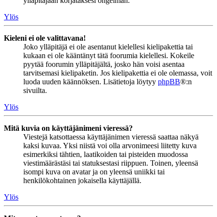
ylläpitäjään korjataksesi ongelman.
Ylös
Kieleni ei ole valittavana!
Joko ylläpitäjä ei ole asentanut kielellesi kielipakettia tai
kukaan ei ole kääntänyt tätä foorumia kielellesi. Kokeile
pyytää foorumin ylläpitäjältä, josko hän voisi asentaa
tarvitsemasi kielipaketin. Jos kielipakettia ei ole olemassa, voit
luoda uuden käännöksen. Lisätietoja löytyy
phpBB
®:n
sivuilta.
Ylös
Mitä kuvia on käyttäjänimeni vieressä?
Viestejä katsottaessa käyttäjänimen vieressä saattaa näkyä
kaksi kuvaa. Yksi niistä voi olla arvonimeesi liitetty kuva
esimerkiksi tähtien, laatikoiden tai pisteiden muodossa
viestimäärästäsi tai statuksestasi riippuen. Toinen, yleensä
isompi kuva on avatar ja on yleensä uniikki tai
henkilökohtainen jokaisella käyttäjällä.
Ylös