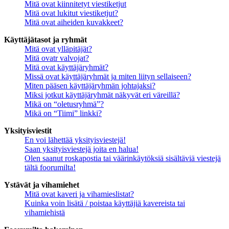
Mitä ovat kiinnitetyt viestiketjut
Mitä ovat lukitut viestiketjut?
Mitä ovat aiheiden kuvakkeet?
Käyttäjätasot ja ryhmät
Mitä ovat ylläpitäjät?
Mitä ovatr valvojat?
Mitä ovat käyttäjäryhmät?
Missä ovat käyttäjäryhmät ja miten liityn sellaiseen?
Miten pääsen käyttäjäryhmän johtajaksi?
Miksi jotkut käyttäjäryhmät näkyvät eri väreillä?
Mikä on “oletusryhmä”?
Mikä on “Tiimi” linkki?
Yksityisviestit
En voi lähettää yksityisviestejä!
Saan yksityisviestejä joita en halua!
Olen saanut roskapostia tai väärinkäytöksiä sisältäviä viestejä
tältä foorumilta!
Ystävät ja vihamiehet
Mitä ovat kaveri ja vihamieslistat?
Kuinka voin lisätä / poistaa käyttäjiä kavereista tai
vihamiehistä