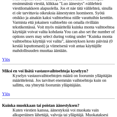
ensimmäistä viestiä, klikkaa "Luo äänestys"-välilehteä
viestilomakkeen alapuolella. Jos et näe tätä välilehteä, sinulla
ei ole tarvittavia oikeuksia äänestysten luomiseen. Syötä
otsikko ja ainakin kaksi vaihtoehtoa niille varattuihin kenttiin.
Varmista että jokainen vaihtoehto on omalla rivillään
tekstikentässä. Voit myös määritellä kuinka monta vaihtoehtoa
käyttäjät voivat valita kohdasta You can also set the number of
options users may select during voting under “Kuinka monta
vaihtoehtoa käyttäjä voi valita”, äänestyksen kesto päivinä (0
kestää loputtomasti) ja viimeisenä voit antaa käyttäjille
mahdollisuuden muuttaa ääntään.
Ylös
Miksi en voi lisätä vastausvaihtoehtoja kyselyyn?
Kyselyn vastausvaihtoehtojen määrä on foorumin ylläpitäjän
määrittelemä. Jos tarvitset enemmän vaihtoehtoja kuin on
sallittu, ota yhteyttä foorumin ylläpitäjään.
Ylös
Kuinka muokkaan tai poistan äänestyksen?
Kuten viestien kanssa, äänestyksiä voi muokata vain
alkuperäinen lähettäjä, valvoja tai ylläpitäjä. Muokataksesi