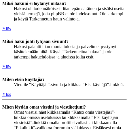
Miksi hakuni ei löytänyt mitään?
Hakusi oli todennäköisesti liian epämääräinen ja sisälsi useita
yleisiä termejä, joita phpBB ei ole indeksoinut. Ole tarkempi
ja käytä Tarkennetun haun valintoja.
Ylös
Miksi haku johti tyhjään sivuun!?
Hakusi palautti liian monta tulosta ja palvelin ei pystynyt
käsittelemään niitä. Käytä “Tarkennettua hakua” ja ole
tarkempi hakuehdoissa ja alueissa joilta etsit.
Ylös
Miten etsin käyttäjiä?
Vieraile “Käyttäjät”-sivulla ja klikkaa “Etsi käyttäjä”-linkkiä.
Ylös
Miten löydän omat viestini ja viestiketjuni?
Omat viestisi näet klikkaamalla “Katso omia viestejäsi”-
linkkiä omissa asetuksissa tai klikkaamalla “Etsi käyttäjän
viesteistä”-linkkiä omalla profiilisivullasi tai klikkaamalla
“Pikalinkit”-valikkoa foorumin ylälaidassa. Etsiäksesi omia