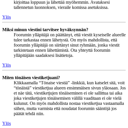
kirjoittaa loppuun ja lähettää myöhemmin. Avataksesi
tallennetun luonnoksen, vieraile komissa asetuksissa.
Ylös
Miksi minun viestini tarvitsee hyväksynnän?
Foorumin ylläpitäjä on päättänyt, että viestit kyseiselle alueelle
tulee tarkastaa ennen lähetystä. On myös mahdollista, että
foorumin ylläpitäjä on siirtänyt sinut ryhmään, jonka viestit
tarkistetaan ennen lähettämistä. Ota yhteyttä foorumin
ylläpitäjään saadaksesi lisätietoja.
Ylös
Miten tönäisen viestiketjuani?
Klikkaamalla “Tönaise viestiä” -linkkiä, kun katselet sitä, voit
“tönäistä” viestiketjua alueen ensimmäisen sivun yläosaan. Jos
et näe tätä, viestiketjujen tönäiseminen ei ole sallittua tai aika
joka viestiketjujen tönäisemisen välillä vaaditaan ei ole vielä
kulunut. On myös mahdollista nostaa viestiketjua vastaamalla
siihen, mutta varmista että noudatat foorumin sääntöjä jos
päätät tehdä niin.
Ylös