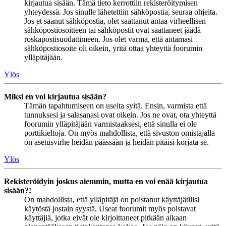
kirjautua sisään. Tämä tieto kerrottiin rekisteröitymisen
yhteydessä. Jos sinulle lähetettiin sähköpostia, seuraa ohjeita.
Jos et saanut sähköpostia, olet saattanut antaa virheellisen
sähköpostiosoitteen tai sähköpostit ovat saattaneet jäädä
roskapostisuodattimeen. Jos olet varma, että antamasi
sähköpostiosoite oli oikein, yritä ottaa yhteyttä foorumin
ylläpitäjään.
Ylös
Miksi en voi kirjautua sisään?
Tämän tapahtumiseen on useita syitä. Ensin, varmista että
tunnuksesi ja salasanasi ovat oikein. Jos ne ovat, ota yhteyttä
foorumin ylläpitäjään varmistaaksesi, että sinulla ei ole
porttikieltoja. On myös mahdollista, että sivuston omistajalla
on asetusvirhe heidän päässään ja heidän pitäisi korjata se.
Ylös
Rekisteröidyin joskus aiemmin, mutta en voi enää kirjautua
sisään?!
On mahdollista, että ylläpitäjä on poistanut käyttäjätilisi
käytöstä jostain syystä. Useat foorumit myös poistavat
käyttäjiä, jotka eivät ole kirjoittaneet pitkään aikaan