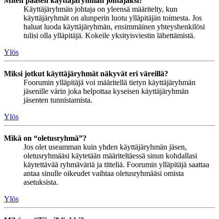
Miten pääsen käyttäjäryhmän johtajaksi?
Käyttäjäryhmän johtaja on yleensä määritelty, kun
käyttäjäryhmät on alunperin luotu ylläpitäjän toimesta. Jos
haluat luoda käyttäjäryhmän, ensimmäinen yhteyshenkilösi
tulisi olla ylläpitäjä. Kokeile yksityisviestin lähettämistä.
Ylös
Miksi jotkut käyttäjäryhmät näkyvät eri väreillä?
Foorumin ylläpitäjä voi määritellä tietyn käyttäjäryhmän
jäsenille värin joka helpottaa kyseisen käyttäjäryhmän
jäsenten tunnistamista.
Ylös
Mikä on “oletusryhmä”?
Jos olet useamman kuin yhden käyttäjäryhmän jäsen,
oletusryhmääsi käytetään määriteltäessä sinun kohdallasi
käytettävää ryhmäväriä ja titteliä. Foorumin ylläpitäjä saattaa
antaa sinulle oikeudet vaihtaa oletusryhmääsi omista
asetuksista.
Ylös