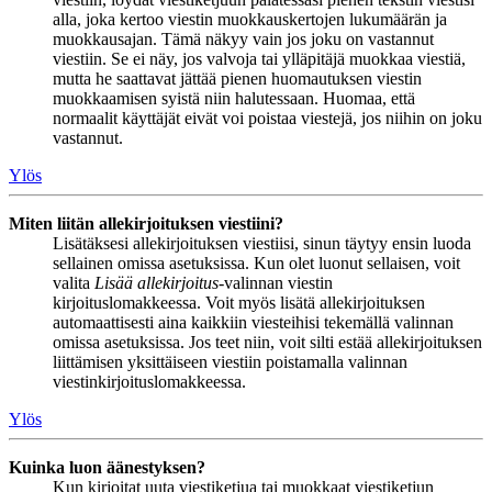
alla, joka kertoo viestin muokkauskertojen lukumäärän ja
muokkausajan. Tämä näkyy vain jos joku on vastannut
viestiin. Se ei näy, jos valvoja tai ylläpitäjä muokkaa viestiä,
mutta he saattavat jättää pienen huomautuksen viestin
muokkaamisen syistä niin halutessaan. Huomaa, että
normaalit käyttäjät eivät voi poistaa viestejä, jos niihin on joku
vastannut.
Ylös
Miten liitän allekirjoituksen viestiini?
Lisätäksesi allekirjoituksen viestiisi, sinun täytyy ensin luoda
sellainen omissa asetuksissa. Kun olet luonut sellaisen, voit
valita
Lisää allekirjoitus
-valinnan viestin
kirjoituslomakkeessa. Voit myös lisätä allekirjoituksen
automaattisesti aina kaikkiin viesteihisi tekemällä valinnan
omissa asetuksissa. Jos teet niin, voit silti estää allekirjoituksen
liittämisen yksittäiseen viestiin poistamalla valinnan
viestinkirjoituslomakkeessa.
Ylös
Kuinka luon äänestyksen?
Kun kirjoitat uuta viestiketjua tai muokkaat viestiketjun