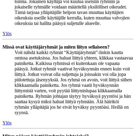
toimia. Jokainen käyttäjä voi kuulua useisiin ryhmiin ja
jokaiselle ryhmälle voidaan määritellä yksilölliset oikeudet.
Tämä tarjoaa ylläpitäjille helpon tavan muuttaa käyttäjien
oikeuksia useille käyttäjille kerralla, kuten muuttaa valvojien
oikeuksia tai hallita pääsyä suljetulle alueelle.
Ylös
Missä ovat käyttäjäryhmät ja miten liityn sellaiseen?
Voit nähdä kaikki ryhmät “Käyttäjäryhmät”-linkin kautta
omissa asetuksissa. Jos haluat liittyä yhteen, klikkaa vastaavaa
painiketta. Kaikissa ryhmissä ei kuitenkaan ole vapaata
pääsyä. Jotkut ryhmät vaativat hyväksynnän ennen kuin voit
liittyä. Jotkut voivat olla suljettuja ja joissakin voi olla jopa
piilotettuja jäsenyyksiä. Jos ryhmä on avoin, voit liittyä siihen
klikkaamalla painiketta. Jos ryhmä vaatii hyväksynnän
liittymistä varten, voit pyytää liittymislupaa klikkaamalla
painiketta. Ryhmän johtajan täytyy hyväksyä pyyntösi ja hän
saattaa kysyä miksi haluat liittyä ryhmään. Älä häiriköi
ryhmän ylläpitäjiä jos he eivät hyväksy pyyntöäsi. Heillä on
syynsä.
Ylös