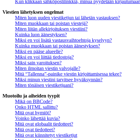
Kun klikkaan sähköpostilinkkiä, minua pyydetään kirjautumaa
Viestien lähetyksen ongelmat
Miten luon uuden viestiketjun tai lähetän vastauksen?
Miten muokkaan tai poistan viestejä?
Miten liitän allekirjoituksen viestiini?
Kuinka luon äänestyksen?
Miksi en voi lisätä vastausvaihtoehtoja kyselyyn?
Kuinka muokkaan tai poistan äänestyksen?
Miksi en pääse alueelle?
Miksi en voi liittää tiedostoja?
Miksi sain varoituksen?
Miten ilmoitan viestin valvojalle?
Mitä “Tallenna”-painike viestin kirjoittamisessa tekee?
Miksi minun viestini tarvitsee hyväksynnän?
Miten tönäisen viestiketjuani?
Muotoilu ja aiheiden tyypit
Mikä on BBCode?
Onko HTML sallittu?
Mitä ovat hymiöt?
Voinko lähettää kuvia?
Mitä ovat globaalit tiedotteet?
Mitä ovat tiedotteet?
Mitä ovat kiinnitetyt viestiketjut