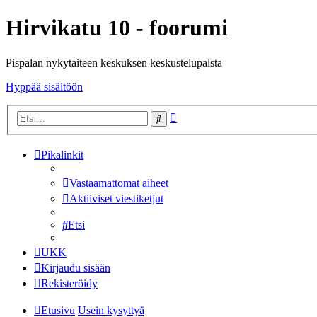
Hirvikatu 10 - foorumi
Pispalan nykytaiteen keskuksen keskustelupalsta
Hyppää sisältöön
Tarkennettu
Etsi
haku
Pikalinkit
Vastaamattomat aiheet
Aktiiviset viestiketjut
Etsi
UKK
Kirjaudu sisään
Rekisteröidy
Etusivu
Usein kysyttyä