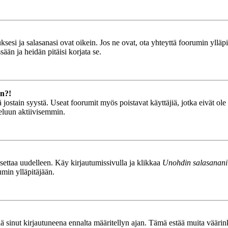
esi ja salasanasi ovat oikein. Jos ne ovat, ota yhteyttä foorumin ylläpit
ään ja heidän pitäisi korjata se.
än?!
stä jostain syystä. Useat foorumit myös poistavat käyttäjiä, jotka eivät o
teluun aktiivisemmin.
asettaa uudelleen. Käy kirjautumissivulla ja klikkaa
Unohdin salasanani
umin ylläpitäjään.
tää sinut kirjautuneena ennalta määritellyn ajan. Tämä estää muita vääri