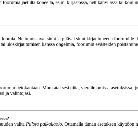
ät foorumia jaetulta koneelta, esim. kirjastossa, nettikahvilassa tai koulu
luomia. Ne tunnistavat sinut ja pitävät sinut kirjautuneena foorumille. E
n tai uloskirjautumisen kanssa ongelmia, foorumin evästeiden poistamine
n foorumin tietokantaan. Muokataksesi niitä, vieraile omissa asetuksissa,
i ja valintojasi.
issä?
isuuden valita
Piilota paikallaolo
. Ottamalla tämän asetuksen käyttöön näyt