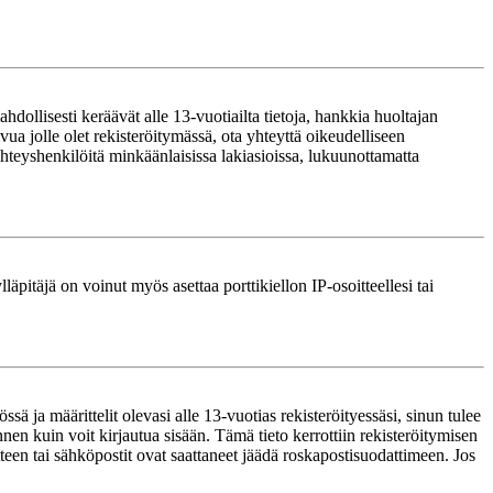
ollisesti keräävät alle 13-vuotiailta tietoja, hankkia huoltajan
ua jolle olet rekisteröitymässä, ota yhteyttä oikeudelliseen
teyshenkilöitä minkäänlaisissa lakiasioissa, lukuunottamatta
läpitäjä on voinut myös asettaa porttikiellon IP-osoitteellesi tai
ä ja määrittelit olevasi alle 13-vuotias rekisteröityessäsi, sinun tulee
nnen kuin voit kirjautua sisään. Tämä tieto kerrottiin rekisteröitymisen
itteen tai sähköpostit ovat saattaneet jäädä roskapostisuodattimeen. Jos