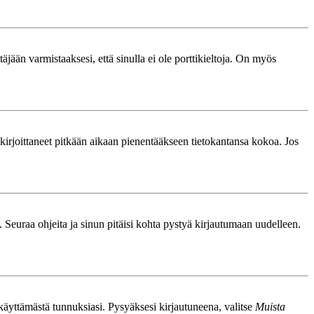
äjään varmistaaksesi, että sinulla ei ole porttikieltoja. On myös
le kirjoittaneet pitkään aikaan pienentääkseen tietokantansa kokoa. Jos
. Seuraa ohjeita ja sinun pitäisi kohta pystyä kirjautumaan uudelleen.
nkäyttämästä tunnuksiasi. Pysyäksesi kirjautuneena, valitse
Muista