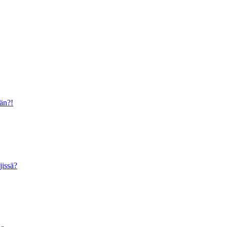
ään?!
jissä?