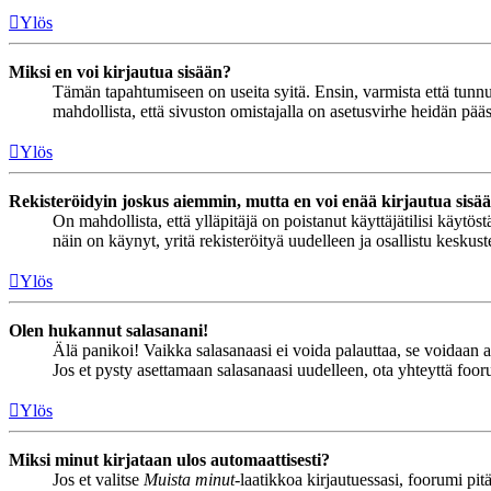
Ylös
Miksi en voi kirjautua sisään?
Tämän tapahtumiseen on useita syitä. Ensin, varmista että tunnuks
mahdollista, että sivuston omistajalla on asetusvirhe heidän pääss
Ylös
Rekisteröidyin joskus aiemmin, mutta en voi enää kirjautua sisä
On mahdollista, että ylläpitäjä on poistanut käyttäjätilisi käytö
näin on käynyt, yritä rekisteröityä uudelleen ja osallistu keskus
Ylös
Olen hukannut salasanani!
Älä panikoi! Vaikka salasanaasi ei voida palauttaa, se voidaan 
Jos et pysty asettamaan salasanaasi uudelleen, ota yhteyttä foor
Ylös
Miksi minut kirjataan ulos automaattisesti?
Jos et valitse
Muista minut
-laatikkoa kirjautuessasi, foorumi pi