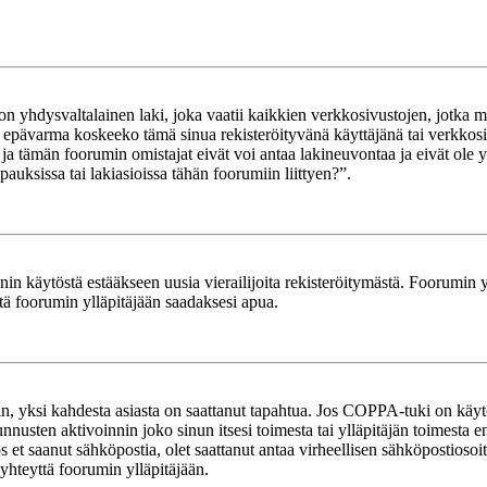
yhdysvaltalainen laki, joka vaatii kaikkien verkkosivustojen, jotka mahd
et epävarma koskeeko tämä sinua rekisteröityvänä käyttäjänä tai verkkosiv
tämän foorumin omistajat eivät voi antaa lakineuvontaa ja eivät ole yh
ksissa tai lakiasioissa tähän foorumiin liittyen?”.
in käytöstä estääkseen uusia vierailijoita rekisteröitymästä. Foorumin yl
tä foorumin ylläpitäjään saadaksesi apua.
in, yksi kahdesta asiasta on saattanut tapahtua. Jos COPPA-tuki on käytöss
nnusten aktivoinnin joko sinun itsesi toimesta tai ylläpitäjän toimesta e
Jos et saanut sähköpostia, olet saattanut antaa virheellisen sähköpostioso
 yhteyttä foorumin ylläpitäjään.