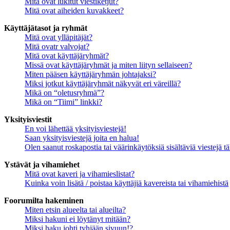
Mitä ovat lukitut viestiketjut?
Mitä ovat aiheiden kuvakkeet?
Käyttäjätasot ja ryhmät
Mitä ovat ylläpitäjät?
Mitä ovatr valvojat?
Mitä ovat käyttäjäryhmät?
Missä ovat käyttäjäryhmät ja miten liityn sellaiseen?
Miten pääsen käyttäjäryhmän johtajaksi?
Miksi jotkut käyttäjäryhmät näkyvät eri väreillä?
Mikä on “oletusryhmä”?
Mikä on “Tiimi” linkki?
Yksityisviestit
En voi lähettää yksityisviestejä!
Saan yksityisviestejä joita en halua!
Olen saanut roskapostia tai väärinkäytöksiä sisältäviä viestejä tä
Ystävät ja vihamiehet
Mitä ovat kaveri ja vihamieslistat?
Kuinka voin lisätä / poistaa käyttäjiä kavereista tai vihamiehistä
Foorumilta hakeminen
Miten etsin alueelta tai alueilta?
Miksi hakuni ei löytänyt mitään?
Miksi haku johti tyhjään sivuun!?