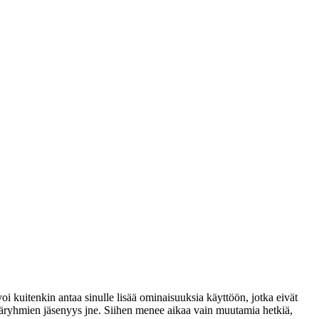
voi kuitenkin antaa sinulle lisää ominaisuuksia käyttöön, jotka eivät
täjäryhmien jäsenyys jne. Siihen menee aikaa vain muutamia hetkiä,