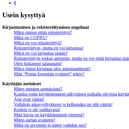
Etsi
Usein kysyttyä
Kirjautumisen ja rekisteröitymisen ongelmat
Miksi minun pitää rekisteröityä?
Mikä on COPPA?
Miksi en voi rekisteröityä?
Rekisteröidyin, mutta en voi kirjautua!
Miksi en voi kirjautua sisään?
Rekisteröidyin joskus aiemmin, mutta en voi enää kirjautua sis
Olen hukannut salasanani!
Miksi minut kirjataan ulos automaattisesti?
Mitä “Poista foorumin evästeet” tekee?
Käyttäjän asetukset
Miten muutan asetuksiani?
Kuinka estän käyttäjänimeni näkymisen paikalla olevissa käyttä
Ajat ovat väärin!
Vaihdoin aikavyöhykkeen ja kellonaika on silti väärin!
Kieleni ei ole valittavana!
Mitä kuvia on käyttäjänimeni vieressä?
Miten asetan avataren?
Mikä on arvonimi ja miten vaihdan sen?