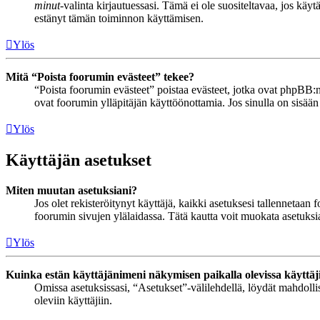
minut
-valinta kirjautuessasi. Tämä ei ole suositeltavaa, jos käyt
estänyt tämän toiminnon käyttämisen.
Ylös
Mitä “Poista foorumin evästeet” tekee?
“Poista foorumin evästeet” poistaa evästeet, jotka ovat phpBB:n 
ovat foorumin ylläpitäjän käyttöönottamia. Jos sinulla on sisää
Ylös
Käyttäjän asetukset
Miten muutan asetuksiani?
Jos olet rekisteröitynyt käyttäjä, kaikki asetuksesi tallennetaa
foorumin sivujen ylälaidassa. Tätä kautta voit muokata asetuksias
Ylös
Kuinka estän käyttäjänimeni näkymisen paikalla olevissa käyttäj
Omissa asetuksissasi, “Asetukset”-välilehdellä, löydät mahdoll
oleviin käyttäjiin.