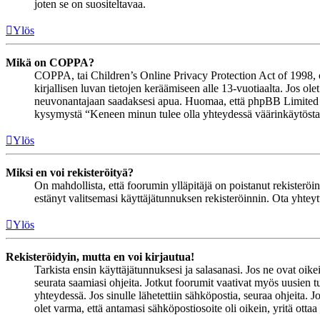
joten se on suositeltavaa.
Ylös
Mikä on COPPA?
COPPA, tai Children’s Online Privacy Protection Act of 1998, on 
kirjallisen luvan tietojen keräämiseen alle 13-vuotiaalta. Jos ol
neuvonantajaan saadaksesi apua. Huomaa, että phpBB Limited ja 
kysymystä “Keneen minun tulee olla yhteydessä väärinkäytöstapau
Ylös
Miksi en voi rekisteröityä?
On mahdollista, että foorumin ylläpitäjä on poistanut rekisteröinn
estänyt valitsemasi käyttäjätunnuksen rekisteröinnin. Ota yhteyt
Ylös
Rekisteröidyin, mutta en voi kirjautua!
Tarkista ensin käyttäjätunnuksesi ja salasanasi. Jos ne ovat oike
seurata saamiasi ohjeita. Jotkut foorumit vaativat myös uusien tu
yhteydessä. Jos sinulle lähetettiin sähköpostia, seuraa ohjeita. 
olet varma, että antamasi sähköpostiosoite oli oikein, yritä ottaa