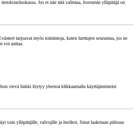
n tietokoneluokassa. Jos et näe tätä valintaa, foorumin ylläpitäjä on
västeet tarjoavat myös toimintoja, kuten luettujen seurantaa, jos ne
n voi auttaa.
 johon vievä linkki löytyy yleensä klikkaamalla käyttäjänimeäsi
 vain ylläpitäjille, valvojille ja itsellesi. Sinut lasketaan piilossa