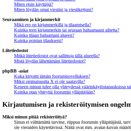
Miten etsin käyttäjiä?
Miten löydän omat viestini ja viestiketjuni?
Seuraaminen ja kirjanmerkit
Mikä ero on kirjanmerkillä ja tilaamisella?
Kuinka teen kirjanmerkin tai seuraan haluamaani aihetta?
Kuinka tilaan haluamani alueen?
Kuinka poistan tilaukseni?
Liitetiedostot
Mitkä liitetiedostot ovat sallittuja tällä alueella?
Mistä löydän lähettämäni liitetiedostot?
phpBB -asiat
Kuka kirjoitti tämän foorumisovelluksen?
Miksi ominaisuutta X ei ole saatavilla?
Keneen minun tulee olla yhteydessä väärinkäytöstapauksissa tai 
Kuinka otan yhteyttä foorumin ylläpitäjään?
Kirjautumisen ja rekisteröitymisen ongel
Miksi minun pitää rekisteröityä?
Sinun ei välttämättä tarvitse, riippuu foorumin ylläpitäjästä, ta
ole vieraiden käytettävissä. Näitä ovat mm. avatar-kuvan määritt