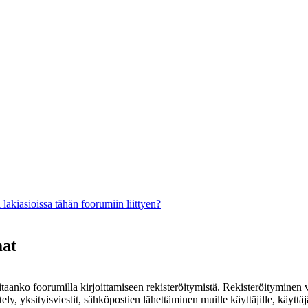
lakiasioissa tähän foorumiin liittyen?
mat
rvitaanko foorumilla kirjoittamiseen rekisteröitymistä. Rekisteröityminen 
ely, yksityisviestit, sähköpostien lähettäminen muille käyttäjille, käyt