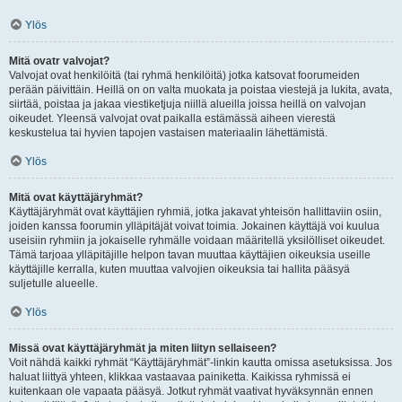
Ylös
Mitä ovatr valvojat?
Valvojat ovat henkilöitä (tai ryhmä henkilöitä) jotka katsovat foorumeiden
perään päivittäin. Heillä on on valta muokata ja poistaa viestejä ja lukita, avata,
siirtää, poistaa ja jakaa viestiketjuja niillä alueilla joissa heillä on valvojan
oikeudet. Yleensä valvojat ovat paikalla estämässä aiheen vierestä
keskustelua tai hyvien tapojen vastaisen materiaalin lähettämistä.
Ylös
Mitä ovat käyttäjäryhmät?
Käyttäjäryhmät ovat käyttäjien ryhmiä, jotka jakavat yhteisön hallittaviin osiin,
joiden kanssa foorumin ylläpitäjät voivat toimia. Jokainen käyttäjä voi kuulua
useisiin ryhmiin ja jokaiselle ryhmälle voidaan määritellä yksilölliset oikeudet.
Tämä tarjoaa ylläpitäjille helpon tavan muuttaa käyttäjien oikeuksia useille
käyttäjille kerralla, kuten muuttaa valvojien oikeuksia tai hallita pääsyä
suljetulle alueelle.
Ylös
Missä ovat käyttäjäryhmät ja miten liityn sellaiseen?
Voit nähdä kaikki ryhmät “Käyttäjäryhmät”-linkin kautta omissa asetuksissa. Jos
haluat liittyä yhteen, klikkaa vastaavaa painiketta. Kaikissa ryhmissä ei
kuitenkaan ole vapaata pääsyä. Jotkut ryhmät vaativat hyväksynnän ennen