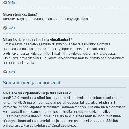
Ylös
Miten etsin käyttäjiä?
Vieraile “Käyttäjät”-sivulla ja klikkaa “Etsi käyttäjä”-linkkiä.
Ylös
Miten löydän omat viestini ja viestiketjuni?
Omat viestisi näet klikkaamalla “Katso omia viestejäsi”-linkkiä omissa
asetuksissa tai klikkaamalla “Etsi käyttäjän viesteistä”-linkkiä omalla
profiilisivullasi tai klikkaamalla “Pikalinkit”-valikkoa foorumin ylälaidassa.
Etsiäksesi omia viestiketjuja, käytä tarkennettua hakua ja täytä sen hakuehdot
haluamallasi tavalla.
Ylös
Seuraaminen ja kirjanmerkit
Mikä ero on kirjanmerkillä ja tilaamisella?
phpBB 3.0 -versiossa aiheiden kirjanmerkit toimivat kuten internet-selaimen
kirjanmerkit. Sinua ei huomautettu jos aiheeseen tuli päivitys. phpBB 3.1 -
versiosta lähtien kirjanmerkit toimivat samaan tapaan kuin aiheiden tilaaminen.
Voit saada ilmoituksen kun aihe josta sinulla on kirjanmerkki päivittyy.
Tilaaminen puolestaan huomauttaa sinua kun aiheeseen tai foorumiin tulee
päivitys. Huomautusten asetukset ja tilausten asetukset voidaan määrittää
omissa asetuksissa kohdassa “Omat asetukset”.