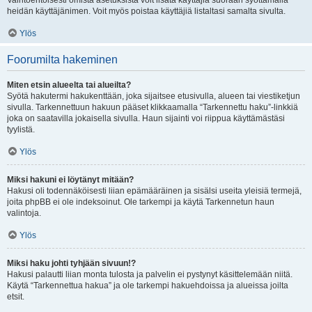
Vaihtoehtoisesti omista asetuksista voit lisätä käyttäjiä suoraan syöttämällä
heidän käyttäjänimen. Voit myös poistaa käyttäjiä listaltasi samalta sivulta.
Ylös
Foorumilta hakeminen
Miten etsin alueelta tai alueilta?
Syötä hakutermi hakukenttään, joka sijaitsee etusivulla, alueen tai viestiketjun
sivulla. Tarkennettuun hakuun pääset klikkaamalla “Tarkennettu haku”-linkkiä
joka on saatavilla jokaisella sivulla. Haun sijainti voi riippua käyttämästäsi
tyylistä.
Ylös
Miksi hakuni ei löytänyt mitään?
Hakusi oli todennäköisesti liian epämääräinen ja sisälsi useita yleisiä termejä,
joita phpBB ei ole indeksoinut. Ole tarkempi ja käytä Tarkennetun haun
valintoja.
Ylös
Miksi haku johti tyhjään sivuun!?
Hakusi palautti liian monta tulosta ja palvelin ei pystynyt käsittelemään niitä.
Käytä “Tarkennettua hakua” ja ole tarkempi hakuehdoissa ja alueissa joilta
etsit.