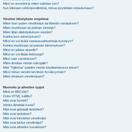
Mikä on arvonimi ja miten vaihdan sen?
Kun klikkaan sähköpostilinkkiä, minua pyydetään kirjautumaan?
Viestien lähetyksen ongelmat
Miten luon uuden viestiketjun tai lähetän vastauksen?
Miten muokkaan tai poistan viestejä?
Miten liitän allekirjoituksen viestiini?
Kuinka luon äänestyksen?
Miksi en voi lisätä vastausvaihtoehtoja kyselyyn?
Kuinka muokkaan tai poistan äänestyksen?
Miksi en pääse alueelle?
Miksi en voi liittää tiedostoja?
Miksi sain varoituksen?
Miten ilmoitan viestin valvojalle?
Mitä “Tallenna”-painike viestin kirjoittamisessa tekee?
Miksi minun viestini tarvitsee hyväksynnän?
Miten tönäisen viestiketjuani?
Muotoilu ja aiheiden tyypit
Mikä on BBCode?
Onko HTML sallittu?
Mitä ovat hymiöt?
Voinko lähettää kuvia?
Mitä ovat globaalit tiedotteet?
Mitä ovat tiedotteet?
Mitä ovat kiinnitetyt viestiketjut
Mitä ovat lukitut viestiketjut?
Mitä ovat aiheiden kuvakkeet?