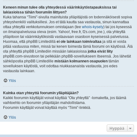
Keneen minun tulee olla yhteydessä väärinkäytöstapauksissa tai
lakiasioissa tähän foorumiin liittyen?
Kuka tahansa “Tiimi”-sivulla mainituista ylläpitäjistä on todennäköisesti sopiva
yhteyshenkilö valituksillesi. Jos et tätä kautta saa vastausta, sinun kannattaa
ottaa yhteyttä verkkotunnuksen omistajaan (tee
whois-kysely
) tai jos kyseessä
on ilmaispalvelussa oleva (esim. Yahoo!, free.fr, f2s.com, jne.), ota yhteyttä
ylläpitoon tai väärinkäytöksistä vastaavaan osastoon kyseisessä palvelussa.
Huomaa, että phpBB Limitedillä
ei ole lainkaan toimivaltaa
ja sitä ei voida
pitää vastuussa miten, missä tai kenen toimesta tämä foorumi on käytössä. Älä
ota yhteyttä phpBB Limitediin missään lakiasioissa
jotka eivät liity
phpBB.com-sivustoon tai pelkkään phpBB-sovellukseen itseensä. Jos lähetät
sähköpostia phpBB Limitedille
mistään kolmannen osapuolen
tämän
sovelluksen käytöstä, voit odottaa niukkasanaista vastausta, jos edes
vastausta lainkaan.
Ylös
Kuinka otan yhteyttä foorumin ylläpitäjään?
Kaikki foorumin käyttäjät voivat käyttää “Ota yhteyttä” -lomaketta, jos täämä
vaihtoehto on foorumin ylläpitäjän mahdollistama.
Foorumin käyttäjät voivat käyttää myös “Tiimi”-linkkiä.
Ylös
Hyppää