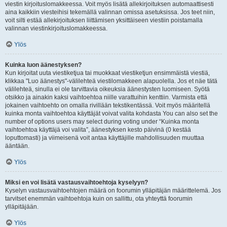
viestin kirjoituslomakkeessa. Voit myös lisätä allekirjoituksen automaattisesti
aina kaikkiin viesteihisi tekemällä valinnan omissa asetuksissa. Jos teet niin,
voit silti estää allekirjoituksen liittämisen yksittäiseen viestiin poistamalla
valinnan viestinkirjoituslomakkeessa.
Ylös
Kuinka luon äänestyksen?
Kun kirjoitat uuta viestiketjua tai muokkaat viestiketjun ensimmäistä viestiä,
klikkaa "Luo äänestys"-välilehteä viestilomakkeen alapuolella. Jos et näe tätä
välilehteä, sinulla ei ole tarvittavia oikeuksia äänestysten luomiseen. Syötä
otsikko ja ainakin kaksi vaihtoehtoa niille varattuihin kenttiin. Varmista että
jokainen vaihtoehto on omalla rivillään tekstikentässä. Voit myös määritellä
kuinka monta vaihtoehtoa käyttäjät voivat valita kohdasta You can also set the
number of options users may select during voting under “Kuinka monta
vaihtoehtoa käyttäjä voi valita”, äänestyksen kesto päivinä (0 kestää
loputtomasti) ja viimeisenä voit antaa käyttäjille mahdollisuuden muuttaa
ääntään.
Ylös
Miksi en voi lisätä vastausvaihtoehtoja kyselyyn?
Kyselyn vastausvaihtoehtojen määrä on foorumin ylläpitäjän määrittelemä. Jos
tarvitset enemmän vaihtoehtoja kuin on sallittu, ota yhteyttä foorumin
ylläpitäjään.
Ylös