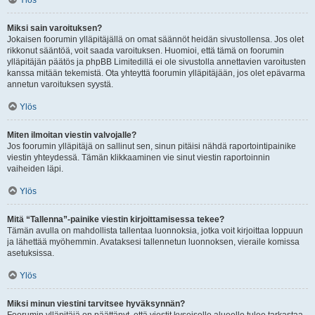
Ylös
Miksi sain varoituksen?
Jokaisen foorumin ylläpitäjällä on omat säännöt heidän sivustollensa. Jos olet
rikkonut sääntöä, voit saada varoituksen. Huomioi, että tämä on foorumin
ylläpitäjän päätös ja phpBB Limitedillä ei ole sivustolla annettavien varoitusten
kanssa mitään tekemistä. Ota yhteyttä foorumin ylläpitäjään, jos olet epävarma
annetun varoituksen syystä.
Ylös
Miten ilmoitan viestin valvojalle?
Jos foorumin ylläpitäjä on sallinut sen, sinun pitäisi nähdä raportointipainike
viestin yhteydessä. Tämän klikkaaminen vie sinut viestin raportoinnin
vaiheiden läpi.
Ylös
Mitä “Tallenna”-painike viestin kirjoittamisessa tekee?
Tämän avulla on mahdollista tallentaa luonnoksia, jotka voit kirjoittaa loppuun
ja lähettää myöhemmin. Avataksesi tallennetun luonnoksen, vieraile komissa
asetuksissa.
Ylös
Miksi minun viestini tarvitsee hyväksynnän?