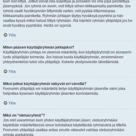
kuin voit liittyä. Jotkut voivat olla suljettuja ja joissakin voi olla jopa piilotettuja
jäsenyyksiä. Jos ryhmä on avoin, voit liittyä siihen klikkaamalla painiketta. Jos
ryhmä vaatii hyväksynnän liittymistä varten, voit pyytää liittymislupaa
klikkaamalla painiketta. Ryhmän johtajan täytyy hyväksyä pyyntösi ja hän
saattaa kysyä miksi haluat liittyä ryhmään. Älä häiriköi ryhmän ylläpitäjiä jos he
eivät hyväksy pyyntöäsi. Heillä on syynsä.
Ylös
Miten pääsen käyttäjäryhmän johtajaksi?
Käyttäjäryhmän johtaja on yleensä määritelty, kun käyttäjäryhmät on alunperin
luotu ylläpitäjän toimesta. Jos haluat luoda käyttäjäryhmän, ensimmäinen
yhteyshenkilösi tulisi olla ylläpitäjä. Kokeile yksityisviestin lähettämistä.
Ylös
Miksi jotkut käyttäjäryhmät näkyvät eri väreillä?
Foorumin ylläpitäjä voi määritellä tietyn käyttäjäryhmän jäsenille värin joka
helpottaa kyseisen käyttäjäryhmän jäsenten tunnistamista.
Ylös
Mikä on “oletusryhmä”?
Jos olet useamman kuin yhden käyttäjäryhmän jäsen, oletusryhmääsi
käytetään määriteltäessä sinun kohdallasi käytettävää ryhmäväriä ja titteliä.
Foorumin ylläpitäjä saattaa antaa sinulle oikeudet vaihtaa oletusryhmääsi
omista asetuksista.