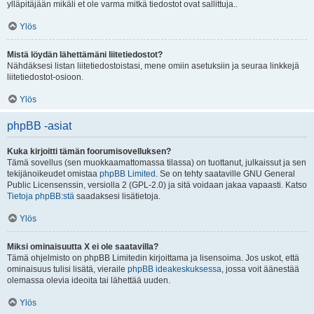
ylläpitäjään mikäli et ole varma mitkä tiedostot ovat sallittuja..
Ylös
Mistä löydän lähettämäni liitetiedostot?
Nähdäksesi listan liitetiedostoistasi, mene omiin asetuksiin ja seuraa linkkejä
liitetiedostot-osioon.
Ylös
phpBB -asiat
Kuka kirjoitti tämän foorumisovelluksen?
Tämä sovellus (sen muokkaamattomassa tilassa) on tuottanut, julkaissut ja sen
tekijänoikeudet omistaa
phpBB Limited
. Se on tehty saataville GNU General
Public Licensenssin, versiolla 2 (GPL-2.0) ja sitä voidaan jakaa vapaasti. Katso
Tietoja phpBB:stä
saadaksesi lisätietoja.
Ylös
Miksi ominaisuutta X ei ole saatavilla?
Tämä ohjelmisto on phpBB Limitedin kirjoittama ja lisensoima. Jos uskot, että
ominaisuus tulisi lisätä, vieraile
phpBB ideakeskuksessa
, jossa voit äänestää
olemassa olevia ideoita tai lähettää uuden.
Ylös