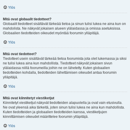
Ylös
Mitä ovat globaalit tiedotteet?
Globaalit tiedotteet sisältävät tärkeää tietoa ja sinun tulisi lukea ne aina kun on
mahdolista. Ne näkyvät jokaisen alueen ylälaidassa ja omissa asetuksissa.
Globaalien tiedotteiden oikeudet myöntää foorumin ylläpitäjä.
Ylös
Mitä ovat tiedotteet?
Tiedotteet usein sisältävät tärkeää tietoa foorumista jota olet lukemassa ja siksi
ne tulisi lukea aina kun mahdollista. Tiedotteet näkyvät jokaisen sivun
ylälaidassa niillä foorumeilla joihin ne on lähetetty. Kuten globaalien
tiedotteiden kohdalla, tiedotteiden lähettämisen oikeudet antaa foorumin
ylläpitäjä.
Ylös
Mitä ovat kiinnitetyt viestiketjut
Kiinnitetyt viestiketjut näkyvät tiedotteiden alapuolella ja ovat vain etusivulla.
Ne ovat yleensä aika tärkeitä, joten sinun tulisi lukea ne aina kun mahdollista.
Kuten tiedotteiden ja globaalien tiedotteiden kanssa, viestiketjujen
kiinnittämisen oikeudet määrittelee foorumin ylläpitäjä.
Ylös