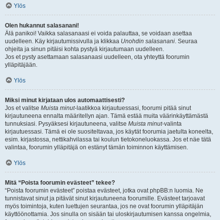
Ylös
Olen hukannut salasanani!
Älä panikoi! Vaikka salasanaasi ei voida palauttaa, se voidaan asettaa
uudelleen. Käy kirjautumissivulla ja klikkaa
Unohdin salasanani
. Seuraa
ohjeita ja sinun pitäisi kohta pystyä kirjautumaan uudelleen.
Jos et pysty asettamaan salasanaasi uudelleen, ota yhteyttä foorumin
ylläpitäjään.
Ylös
Miksi minut kirjataan ulos automaattisesti?
Jos et valitse
Muista minut
-laatikkoa kirjautuessasi, foorumi pitää sinut
kirjautuneena ennalta määritellyn ajan. Tämä estää muita väärinkäyttämästä
tunnuksiasi. Pysyäksesi kirjautuneena, valitse
Muista minut
-valinta
kirjautuessasi. Tämä ei ole suositeltavaa, jos käytät foorumia jaetulta koneelta,
esim. kirjastossa, nettikahvilassa tai koulun tietokoneluokassa. Jos et näe tätä
valintaa, foorumin ylläpitäjä on estänyt tämän toiminnon käyttämisen.
Ylös
Mitä “Poista foorumin evästeet” tekee?
“Poista foorumin evästeet” poistaa evästeet, jotka ovat phpBB:n luomia. Ne
tunnistavat sinut ja pitävät sinut kirjautuneena foorumille. Evästeet tarjoavat
myös toimintoja, kuten luettujen seurantaa, jos ne ovat foorumin ylläpitäjän
käyttöönottamia. Jos sinulla on sisään tai uloskirjautumisen kanssa ongelmia,