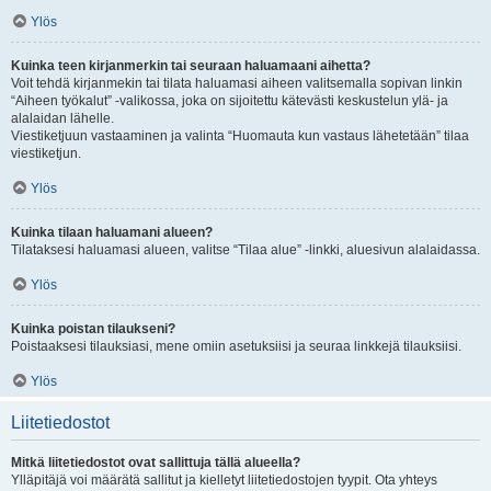
Ylös
Kuinka teen kirjanmerkin tai seuraan haluamaani aihetta?
Voit tehdä kirjanmekin tai tilata haluamasi aiheen valitsemalla sopivan linkin
“Aiheen työkalut” -valikossa, joka on sijoitettu kätevästi keskustelun ylä- ja
alalaidan lähelle.
Viestiketjuun vastaaminen ja valinta “Huomauta kun vastaus lähetetään” tilaa
viestiketjun.
Ylös
Kuinka tilaan haluamani alueen?
Tilataksesi haluamasi alueen, valitse “Tilaa alue” -linkki, aluesivun alalaidassa.
Ylös
Kuinka poistan tilaukseni?
Poistaaksesi tilauksiasi, mene omiin asetuksiisi ja seuraa linkkejä tilauksiisi.
Ylös
Liitetiedostot
Mitkä liitetiedostot ovat sallittuja tällä alueella?
Ylläpitäjä voi määrätä sallitut ja kielletyt liitetiedostojen tyypit. Ota yhteys