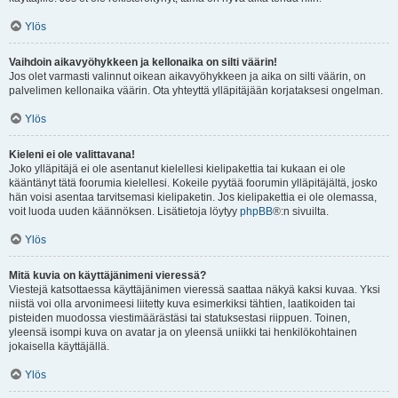
Ylös
Vaihdoin aikavyöhykkeen ja kellonaika on silti väärin!
Jos olet varmasti valinnut oikean aikavyöhykkeen ja aika on silti väärin, on
palvelimen kellonaika väärin. Ota yhteyttä ylläpitäjään korjataksesi ongelman.
Ylös
Kieleni ei ole valittavana!
Joko ylläpitäjä ei ole asentanut kielellesi kielipakettia tai kukaan ei ole
kääntänyt tätä foorumia kielellesi. Kokeile pyytää foorumin ylläpitäjältä, josko
hän voisi asentaa tarvitsemasi kielipaketin. Jos kielipakettia ei ole olemassa,
voit luoda uuden käännöksen. Lisätietoja löytyy
phpBB
®:n sivuilta.
Ylös
Mitä kuvia on käyttäjänimeni vieressä?
Viestejä katsottaessa käyttäjänimen vieressä saattaa näkyä kaksi kuvaa. Yksi
niistä voi olla arvonimeesi liitetty kuva esimerkiksi tähtien, laatikoiden tai
pisteiden muodossa viestimäärästäsi tai statuksestasi riippuen. Toinen,
yleensä isompi kuva on avatar ja on yleensä uniikki tai henkilökohtainen
jokaisella käyttäjällä.
Ylös