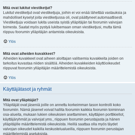
Mitä ovat lukitut viestiketjut?
Lukitut viestiketjut ovat viestiketjuja, joihin ei voi enää lähettää vastauksia ja
mahdolliset kyselyt joita viestiketjussa oli, ovat päättyneet automaattisesti.
Viestiketjuja voidaan lukita useista syistä ylläpitäjän tai foorumin valvojan
toimesta. Saatat myös pystyä lukitsemaan oman viestiketjusi, mutta tämä
riippuu foorumin ylläpitäjän antamista oikeuksista.
Ylös
Mitä ovat aiheiden kuvakkeet?
Aiheiden kuvakkeet ovat aiheen aloittajan valitsemia kuvakkeita joiden on
tarkoitus kuvastaa niiden sisältöä. Aiheiden kuvakkeiden käyttöoikeudet
riippuvat foorumin ylläpitäjän määrittelemistä oikeuksista.
Ylös
Käyttäjätasot ja ryhmät
Mitä ovat ylläpitäjät?
Ylläpitäjät ovat jäseniä joille on annettu korkeimman tason kontrolli koko
foorumiin. Nämä jäsenet voivat hallita foorumin kaikkia foorumin toiminnan
osa-alueita, mukaan lukien oikeuksien asettaminen, käyttäjien porttikiellot,
käyttäjäryhmät ja valvojat yms., riippuen foorumin perustajasta ja hänen
ylläpitäjille määrittelemistä oikeuksista. Heillä saattaa olla myös täydet
valvojan oikeudet kaikilla keskustelualueilla, riippuen foorumin perustajan
määrittelemistä asetuksista.