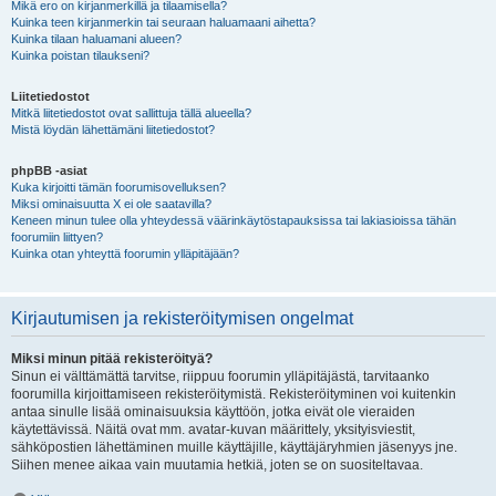
Mikä ero on kirjanmerkillä ja tilaamisella?
Kuinka teen kirjanmerkin tai seuraan haluamaani aihetta?
Kuinka tilaan haluamani alueen?
Kuinka poistan tilaukseni?
Liitetiedostot
Mitkä liitetiedostot ovat sallittuja tällä alueella?
Mistä löydän lähettämäni liitetiedostot?
phpBB -asiat
Kuka kirjoitti tämän foorumisovelluksen?
Miksi ominaisuutta X ei ole saatavilla?
Keneen minun tulee olla yhteydessä väärinkäytöstapauksissa tai lakiasioissa tähän
foorumiin liittyen?
Kuinka otan yhteyttä foorumin ylläpitäjään?
Kirjautumisen ja rekisteröitymisen ongelmat
Miksi minun pitää rekisteröityä?
Sinun ei välttämättä tarvitse, riippuu foorumin ylläpitäjästä, tarvitaanko
foorumilla kirjoittamiseen rekisteröitymistä. Rekisteröityminen voi kuitenkin
antaa sinulle lisää ominaisuuksia käyttöön, jotka eivät ole vieraiden
käytettävissä. Näitä ovat mm. avatar-kuvan määrittely, yksityisviestit,
sähköpostien lähettäminen muille käyttäjille, käyttäjäryhmien jäsenyys jne.
Siihen menee aikaa vain muutamia hetkiä, joten se on suositeltavaa.