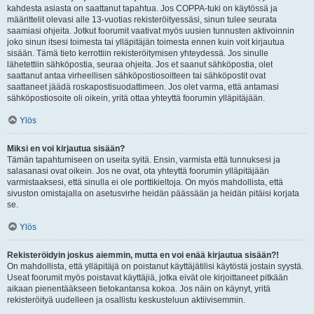
kahdesta asiasta on saattanut tapahtua. Jos COPPA-tuki on käytössä ja
määrittelit olevasi alle 13-vuotias rekisteröityessäsi, sinun tulee seurata
saamiasi ohjeita. Jotkut foorumit vaativat myös uusien tunnusten aktivoinnin
joko sinun itsesi toimesta tai ylläpitäjän toimesta ennen kuin voit kirjautua
sisään. Tämä tieto kerrottiin rekisteröitymisen yhteydessä. Jos sinulle
lähetettiin sähköpostia, seuraa ohjeita. Jos et saanut sähköpostia, olet
saattanut antaa virheellisen sähköpostiosoitteen tai sähköpostit ovat
saattaneet jäädä roskapostisuodattimeen. Jos olet varma, että antamasi
sähköpostiosoite oli oikein, yritä ottaa yhteyttä foorumin ylläpitäjään.
Ylös
Miksi en voi kirjautua sisään?
Tämän tapahtumiseen on useita syitä. Ensin, varmista että tunnuksesi ja
salasanasi ovat oikein. Jos ne ovat, ota yhteyttä foorumin ylläpitäjään
varmistaaksesi, että sinulla ei ole porttikieltoja. On myös mahdollista, että
sivuston omistajalla on asetusvirhe heidän päässään ja heidän pitäisi korjata
se.
Ylös
Rekisteröidyin joskus aiemmin, mutta en voi enää kirjautua sisään?!
On mahdollista, että ylläpitäjä on poistanut käyttäjätilisi käytöstä jostain syystä.
Useat foorumit myös poistavat käyttäjiä, jotka eivät ole kirjoittaneet pitkään
aikaan pienentääkseen tietokantansa kokoa. Jos näin on käynyt, yritä
rekisteröityä uudelleen ja osallistu keskusteluun aktiivisemmin.