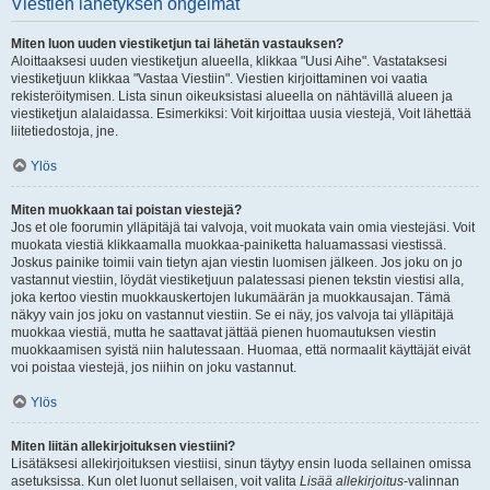
Viestien lähetyksen ongelmat
Miten luon uuden viestiketjun tai lähetän vastauksen?
Aloittaaksesi uuden viestiketjun alueella, klikkaa "Uusi Aihe". Vastataksesi
viestiketjuun klikkaa "Vastaa Viestiin". Viestien kirjoittaminen voi vaatia
rekisteröitymisen. Lista sinun oikeuksistasi alueella on nähtävillä alueen ja
viestiketjun alalaidassa. Esimerkiksi: Voit kirjoittaa uusia viestejä, Voit lähettää
liitetiedostoja, jne.
Ylös
Miten muokkaan tai poistan viestejä?
Jos et ole foorumin ylläpitäjä tai valvoja, voit muokata vain omia viestejäsi. Voit
muokata viestiä klikkaamalla muokkaa-painiketta haluamassasi viestissä.
Joskus painike toimii vain tietyn ajan viestin luomisen jälkeen. Jos joku on jo
vastannut viestiin, löydät viestiketjuun palatessasi pienen tekstin viestisi alla,
joka kertoo viestin muokkauskertojen lukumäärän ja muokkausajan. Tämä
näkyy vain jos joku on vastannut viestiin. Se ei näy, jos valvoja tai ylläpitäjä
muokkaa viestiä, mutta he saattavat jättää pienen huomautuksen viestin
muokkaamisen syistä niin halutessaan. Huomaa, että normaalit käyttäjät eivät
voi poistaa viestejä, jos niihin on joku vastannut.
Ylös
Miten liitän allekirjoituksen viestiini?
Lisätäksesi allekirjoituksen viestiisi, sinun täytyy ensin luoda sellainen omissa
asetuksissa. Kun olet luonut sellaisen, voit valita
Lisää allekirjoitus
-valinnan