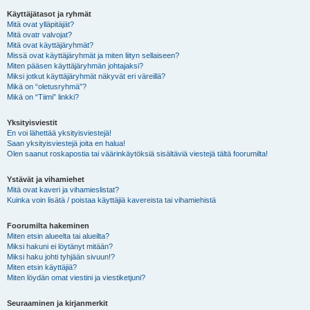
Käyttäjätasot ja ryhmät
Mitä ovat ylläpitäjät?
Mitä ovatr valvojat?
Mitä ovat käyttäjäryhmät?
Missä ovat käyttäjäryhmät ja miten liityn sellaiseen?
Miten pääsen käyttäjäryhmän johtajaksi?
Miksi jotkut käyttäjäryhmät näkyvät eri väreillä?
Mikä on “oletusryhmä”?
Mikä on “Tiimi” linkki?
Yksityisviestit
En voi lähettää yksityisviestejä!
Saan yksityisviestejä joita en halua!
Olen saanut roskapostia tai väärinkäytöksiä sisältäviä viestejä tältä foorumilta!
Ystävät ja vihamiehet
Mitä ovat kaveri ja vihamieslistat?
Kuinka voin lisätä / poistaa käyttäjiä kavereista tai vihamiehistä
Foorumilta hakeminen
Miten etsin alueelta tai alueilta?
Miksi hakuni ei löytänyt mitään?
Miksi haku johti tyhjään sivuun!?
Miten etsin käyttäjiä?
Miten löydän omat viestini ja viestiketjuni?
Seuraaminen ja kirjanmerkit