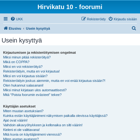
Hirvikatu 10 - foorumi
UKK
Rekisteröidy
Kirjaudu sisään
E
Etusivu
Usein kysyttyä
t
Usein kysyttyä
s
i
Kirjautumisen ja rekisteröitymisen ongelmat
Miksi minun pitää rekisteröityä?
Mikä on COPPA?
Miksi en voi rekisteröityä?
Rekisteröidyin, mutta en voi kirjautua!
Miksi en voi kirjautua sisään?
Rekisteröidyin joskus aiemmin, mutta en voi enää kirjautua sisään?!
Olen hukannut salasanani!
Miksi minut kirjataan ulos automaattisesti?
Mitä “Poista foorumin evästeet” tekee?
Käyttäjän asetukset
Miten muutan asetuksiani?
Kuinka estän käyttäjänimeni näkymisen paikalla olevissa käyttäjissä?
Ajat ovat väärin!
Vaihdoin aikavyöhykkeen ja kellonaika on silti väärin!
Kieleni ei ole valittavana!
Mitä kuvia on käyttäjänimeni vieressä?
Miten asetan avataren?