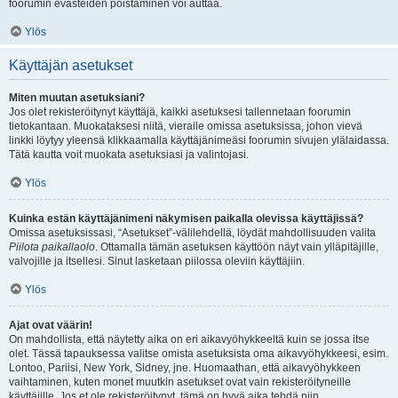
foorumin evästeiden poistaminen voi auttaa.
Ylös
Käyttäjän asetukset
Miten muutan asetuksiani?
Jos olet rekisteröitynyt käyttäjä, kaikki asetuksesi tallennetaan foorumin
tietokantaan. Muokataksesi niitä, vieraile omissa asetuksissa, johon vievä
linkki löytyy yleensä klikkaamalla käyttäjänimeäsi foorumin sivujen ylälaidassa.
Tätä kautta voit muokata asetuksiasi ja valintojasi.
Ylös
Kuinka estän käyttäjänimeni näkymisen paikalla olevissa käyttäjissä?
Omissa asetuksissasi, “Asetukset”-välilehdellä, löydät mahdollisuuden valita
Piilota paikallaolo
. Ottamalla tämän asetuksen käyttöön näyt vain ylläpitäjille,
valvojille ja itsellesi. Sinut lasketaan piilossa oleviin käyttäjiin.
Ylös
Ajat ovat väärin!
On mahdollista, että näytetty aika on eri aikavyöhykkeeltä kuin se jossa itse
olet. Tässä tapauksessa valitse omista asetuksista oma aikavyöhykkeesi, esim.
Lontoo, Pariisi, New York, Sidney, jne. Huomaathan, että aikavyöhykkeen
vaihtaminen, kuten monet muutkin asetukset ovat vain rekisteröityneille
käyttäjille. Jos et ole rekisteröitynyt, tämä on hyvä aika tehdä niin.