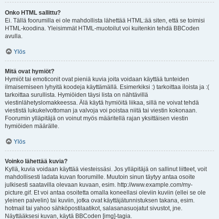
Onko HTML sallittu?
Ei. Tällä foorumilla ei ole mahdollista lähettää HTML:ää siten, että se toimisi
HTML-koodina. Yleisimmät HTML-muotoilut voi kuitenkin tehdä BBCoden
avulla.
Ylös
Mitä ovat hymiöt?
Hymiöt tai emoticonit ovat pieniä kuvia joita voidaan käyttää tunteiden
ilmaisemiseen lyhyitä koodeja käyttämällä. Esimerkiksi :) tarkoittaa iloista ja :(
tarkoittaa surullista. Hymiöiden täysi lista on nähtävillä
viestinlähetyslomakkeessa. Älä käytä hymiöitä liikaa, sillä ne voivat tehdä
viestistä lukukelvottoman ja valvoja voi poistaa niitä tai viestin kokonaan.
Foorumin ylläpitäjä on voinut myös määritellä rajan yksittäisen viestin
hymiöiden määrälle.
Ylös
Voinko lähettää kuvia?
Kyllä, kuvia voidaan käyttää viesteissäsi. Jos ylläpitäjä on sallinut liitteet, voit
mahdollisesti ladata kuvan foorumille. Muutoin sinun täytyy antaa osoite
julkisesti saatavilla olevaan kuvaan, esim. http://www.example.com/my-
picture.gif. Et voi antaa osoitetta omalla koneellasi oleviin kuviin (ellei se ole
yleinen palvelin) tai kuviin, jotka ovat käyttäjätunnistuksen takana, esim.
hotmail tai yahoo sähköpostilaatikot, salasanasuojatut sivustot, jne.
Näyttääksesi kuvan, käytä BBCoden [img]-tagia.