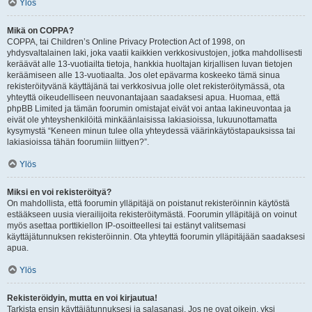
Ylös
Mikä on COPPA?
COPPA, tai Children’s Online Privacy Protection Act of 1998, on
yhdysvaltalainen laki, joka vaatii kaikkien verkkosivustojen, jotka mahdollisesti
keräävät alle 13-vuotiailta tietoja, hankkia huoltajan kirjallisen luvan tietojen
keräämiseen alle 13-vuotiaalta. Jos olet epävarma koskeeko tämä sinua
rekisteröityvänä käyttäjänä tai verkkosivua jolle olet rekisteröitymässä, ota
yhteyttä oikeudelliseen neuvonantajaan saadaksesi apua. Huomaa, että
phpBB Limited ja tämän foorumin omistajat eivät voi antaa lakineuvontaa ja
eivät ole yhteyshenkilöitä minkäänlaisissa lakiasioissa, lukuunottamatta
kysymystä “Keneen minun tulee olla yhteydessä väärinkäytöstapauksissa tai
lakiasioissa tähän foorumiin liittyen?”.
Ylös
Miksi en voi rekisteröityä?
On mahdollista, että foorumin ylläpitäjä on poistanut rekisteröinnin käytöstä
estääkseen uusia vierailijoita rekisteröitymästä. Foorumin ylläpitäjä on voinut
myös asettaa porttikiellon IP-osoitteellesi tai estänyt valitsemasi
käyttäjätunnuksen rekisteröinnin. Ota yhteyttä foorumin ylläpitäjään saadaksesi
apua.
Ylös
Rekisteröidyin, mutta en voi kirjautua!
Tarkista ensin käyttäjätunnuksesi ja salasanasi. Jos ne ovat oikein, yksi