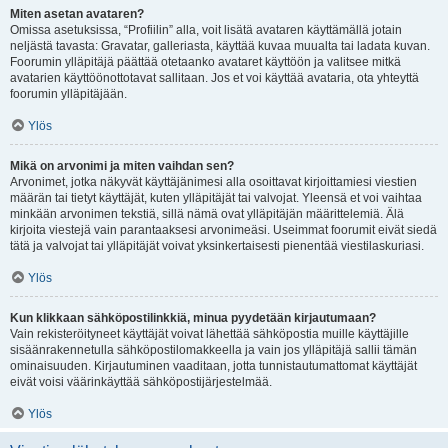
Miten asetan avataren?
Omissa asetuksissa, “Profiilin” alla, voit lisätä avataren käyttämällä jotain
neljästä tavasta: Gravatar, galleriasta, käyttää kuvaa muualta tai ladata kuvan.
Foorumin ylläpitäjä päättää otetaanko avataret käyttöön ja valitsee mitkä
avatarien käyttöönottotavat sallitaan. Jos et voi käyttää avataria, ota yhteyttä
foorumin ylläpitäjään.
Ylös
Mikä on arvonimi ja miten vaihdan sen?
Arvonimet, jotka näkyvät käyttäjänimesi alla osoittavat kirjoittamiesi viestien
määrän tai tietyt käyttäjät, kuten ylläpitäjät tai valvojat. Yleensä et voi vaihtaa
minkään arvonimen tekstiä, sillä nämä ovat ylläpitäjän määrittelemiä. Älä
kirjoita viestejä vain parantaaksesi arvonimeäsi. Useimmat foorumit eivät siedä
tätä ja valvojat tai ylläpitäjät voivat yksinkertaisesti pienentää viestilaskuriasi.
Ylös
Kun klikkaan sähköpostilinkkiä, minua pyydetään kirjautumaan?
Vain rekisteröityneet käyttäjät voivat lähettää sähköpostia muille käyttäjille
sisäänrakennetulla sähköpostilomakkeella ja vain jos ylläpitäjä sallii tämän
ominaisuuden. Kirjautuminen vaaditaan, jotta tunnistautumattomat käyttäjät
eivät voisi väärinkäyttää sähköpostijärjestelmää.
Ylös