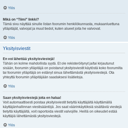
Ylös
Mikä on “Tiimi” linkki?
Tämä sivu näyttää sinulle listan foorumin henkilökunnasta, mukaanluettuna
ylläpitäjät, valvojat ja muut tiedot, kuten alueet joita he valvovat.
Ylös
Yksityisviestit
En voi lähettää yksityisviestejä!
Tähän on kolme mahdollista syytä. Et ole rekisteröitynyt ja/tai kirjautunut
sisään, foorumin ylläpitäjä on poistanut yksityisviestit käytöstä koko foorumilta
tai foorumin ylläpitäjä on estänyt sinua lähettämästä yksityisviestejä. Ota
yhteyttä foorumin ylläpitäjään saadaksesi lisätietoja.
Ylös
Saan yksityisviestejä joita en halua!
Voit automaattisesti poistaa yksityisviestit tietyltä käyttäjältä käyttämällä
käyttäjänhallinnan viestisääntöjä. Jos saat väärinkäytöksiä sisältäviä viestejä
tietyltä käyttäjältä, voit raportoida viestit valvojille. Heillä on oikeudet estää
käyttäjiä lähettämästä yksityisviestejä.
Ylös