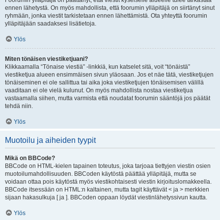
Foorumin ylläpitäjä on päättänyt, että viestit kyseiselle alueelle tulee tarkastaa
ennen lähetystä. On myös mahdollista, että foorumin ylläpitäjä on siirtänyt sinut
ryhmään, jonka viestit tarkistetaan ennen lähettämistä. Ota yhteyttä foorumin
ylläpitäjään saadaksesi lisätietoja.
Ylös
Miten tönäisen viestiketjuani?
Klikkaamalla “Tönaise viestiä” -linkkiä, kun katselet sitä, voit “tönäistä”
viestiketjua alueen ensimmäisen sivun yläosaan. Jos et näe tätä, viestiketjujen
tönäiseminen ei ole sallittua tai aika joka viestiketjujen tönäisemisen välillä
vaaditaan ei ole vielä kulunut. On myös mahdollista nostaa viestiketjua
vastaamalla siihen, mutta varmista että noudatat foorumin sääntöjä jos päätät
tehdä niin.
Ylös
Muotoilu ja aiheiden tyypit
Mikä on BBCode?
BBCode on HTML-kielen tapainen toteutus, joka tarjoaa tiettyjen viestin osien
muotoilumahdollisuuden. BBCoden käytöstä päättää ylläpitäjä, mutta se
voidaan ottaa pois käytöstä myös viestikohtaisesti viestin kirjoituslomakkeella.
BBCode itsessään on HTML:n kaltainen, mutta tagit käyttävät < ja > merkkien
sijaan hakasulkuja [ ja ]. BBCoden oppaan löydät viestinlähetyssivun kautta.
Ylös