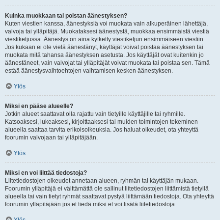
Kuinka muokkaan tai poistan äänestyksen?
Kuten viestien kanssa, äänestyksiä voi muokata vain alkuperäinen lähettäjä,
valvoja tai ylläpitäjä. Muokataksesi äänestystä, muokkaa ensimmäistä viestiä
viestiketjussa. Äänestys on aina kytketty viestiketjun ensimmäiseen viestiin.
Jos kukaan ei ole vielä äänestänyt, käyttäjät voivat poistaa äänestyksen tai
muokata mitä tahansa äänestyksen asetusta. Jos käyttäjät ovat kuitenkin jo
äänestäneet, vain valvojat tai ylläpitäjät voivat muokata tai poistaa sen. Tämä
estää äänestysvaihtoehtojen vaihtamisen kesken äänestyksen.
Ylös
Miksi en pääse alueelle?
Jotkin alueet saattavat olla rajattu vain tietyille käyttäjille tai ryhmille.
Katsoaksesi, lukeaksesi, kirjoittaaksesi tai muiden toimintojen tekeminen
alueella saattaa tarvita erikoisoikeuksia. Jos haluat oikeudet, ota yhteyttä
foorumin valvojaan tai ylläpitäjään.
Ylös
Miksi en voi liittää tiedostoja?
Liitetiedostojen oikeudet annetaan alueen, ryhmän tai käyttäjän mukaan.
Foorumin ylläpitäjä ei välttämättä ole sallinut liitetiedostojen liittämistä tietyllä
alueella tai vain tietyt ryhmät saattavat pystyä liittämään tiedostoja. Ota yhteyttä
foorumin ylläpitäjään jos et tiedä miksi et voi lisätä liitetiedostoja.