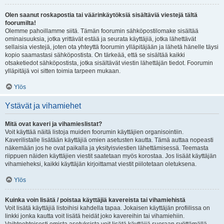
Olen saanut roskapostia tai väärinkäytöksiä sisältäviä viestejä tältä
foorumilta!
Olemme pahoillamme siitä. Tämän foorumin sähköpostilomake sisältää
ominaisuuksia, jotka yrittävät estää ja seurata käyttäjiä, jotka lähettävät
sellaisia viestejä, joten ota yhteyttä foorumin ylläpitäjään ja lähetä hänelle täysi
kopio saamastasi sähköpostista. On tärkeää, että se sisältää kaikki
otsaketiedot sähköpostista, jotka sisältävät viestin lähettäjän tiedot. Foorumin
ylläpitäjä voi sitten toimia tarpeen mukaan.
Ylös
Ystävät ja vihamiehet
Mitä ovat kaveri ja vihamieslistat?
Voit käyttää näitä listoja muiden foorumin käyttäjien organisointiin.
Kaverilistalle lisätään käyttäjiä omien asetusten kautta. Tämä auttaa nopeasti
näkemään jos he ovat paikalla ja yksityisviestien lähettämisessä. Teemasta
riippuen näiden käyttäjien viestit saatetaan myös korostaa. Jos lisäät käyttäjän
vihamieheksi, kaikki käyttäjän kirjoittamat viestit piilotetaan oletuksena.
Ylös
Kuinka voin lisätä / poistaa käyttäjiä kavereista tai vihamiehistä
Voit lisätä käyttäjiä listoihisi kahdella tapaa. Jokaisen käyttäjän profiilissa on
linkki jonka kautta voit lisätä heidät joko kavereihin tai vihamiehiin.