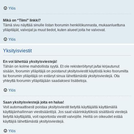
Ylös
Mikä on “Tiimi” linkki?
Tämä sivu näyttää sinulle listan foorumin henkilökunnasta, mukaanluettuna
ylläpitäjät, valvojat ja muut tiedot, kuten alueet joita he valvovat.
Ylös
Yksityisviestit
En voi lähettää yksityisviestejä!
Tähän on kolme mahdollista syytä. Et ole rekisteröitynyt ja/tai kirjautunut
sisään, foorumin ylläpitäjä on poistanut yksityisviestit käytöstä koko foorumilta
tai foorumin ylläpitäjä on estänyt sinua lähettämästä yksityisviestejä. Ota
yhteyttä foorumin ylläpitäjään saadaksesi lisätietoja.
Ylös
Saan yksityisviestejä joita en halua!
Voit automaattisesti poistaa yksityisviestit tietyltä käyttäjältä käyttämällä
käyttäjänhallinnan viestisääntöjä. Jos saat väärinkäytöksiä sisältäviä viestejä
tietyltä käyttäjältä, voit raportoida viestit valvojille. Heillä on oikeudet estää
käyttäjiä lähettämästä yksityisviestejä.
Ylös