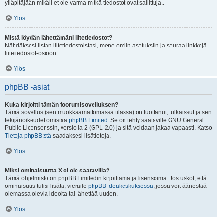
ylläpitäjään mikäli et ole varma mitkä tiedostot ovat sallittuja..
Ylös
Mistä löydän lähettämäni liitetiedostot?
Nähdäksesi listan liitetiedostoistasi, mene omiin asetuksiin ja seuraa linkkejä
liitetiedostot-osioon.
Ylös
phpBB -asiat
Kuka kirjoitti tämän foorumisovelluksen?
Tämä sovellus (sen muokkaamattomassa tilassa) on tuottanut, julkaissut ja sen
tekijänoikeudet omistaa
phpBB Limited
. Se on tehty saataville GNU General
Public Licensenssin, versiolla 2 (GPL-2.0) ja sitä voidaan jakaa vapaasti. Katso
Tietoja phpBB:stä
saadaksesi lisätietoja.
Ylös
Miksi ominaisuutta X ei ole saatavilla?
Tämä ohjelmisto on phpBB Limitedin kirjoittama ja lisensoima. Jos uskot, että
ominaisuus tulisi lisätä, vieraile
phpBB ideakeskuksessa
, jossa voit äänestää
olemassa olevia ideoita tai lähettää uuden.
Ylös