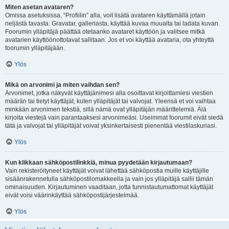
Miten asetan avataren?
Omissa asetuksissa, “Profiilin” alla, voit lisätä avataren käyttämällä jotain
neljästä tavasta: Gravatar, galleriasta, käyttää kuvaa muualta tai ladata kuvan.
Foorumin ylläpitäjä päättää otetaanko avataret käyttöön ja valitsee mitkä
avatarien käyttöönottotavat sallitaan. Jos et voi käyttää avataria, ota yhteyttä
foorumin ylläpitäjään.
Ylös
Mikä on arvonimi ja miten vaihdan sen?
Arvonimet, jotka näkyvät käyttäjänimesi alla osoittavat kirjoittamiesi viestien
määrän tai tietyt käyttäjät, kuten ylläpitäjät tai valvojat. Yleensä et voi vaihtaa
minkään arvonimen tekstiä, sillä nämä ovat ylläpitäjän määrittelemiä. Älä
kirjoita viestejä vain parantaaksesi arvonimeäsi. Useimmat foorumit eivät siedä
tätä ja valvojat tai ylläpitäjät voivat yksinkertaisesti pienentää viestilaskuriasi.
Ylös
Kun klikkaan sähköpostilinkkiä, minua pyydetään kirjautumaan?
Vain rekisteröityneet käyttäjät voivat lähettää sähköpostia muille käyttäjille
sisäänrakennetulla sähköpostilomakkeella ja vain jos ylläpitäjä sallii tämän
ominaisuuden. Kirjautuminen vaaditaan, jotta tunnistautumattomat käyttäjät
eivät voisi väärinkäyttää sähköpostijärjestelmää.
Ylös