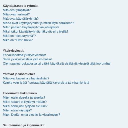
Käyttäjätasot ja ryhmät
Mitä ovat ylläpitäjät?
Mitä ovatr valvojat?
Mitä ovat käyttäjäryhmät?
Missä ovat käyttäjäryhmät ja miten liityn sellaiseen?
Miten pääsen käyttäjäryhmän johtajaksi?
Miksi jotkut käyttäjäryhmät näkyvät eri väreillä?
Mikä on “oletusryhmä”?
Mikä on “Tiimi” linkki?
Yksityisviestit
En voi lähettää yksityisviestejä!
Saan yksityisviestejä joita en halua!
Olen saanut roskapostia tai väärinkäytöksiä sisältäviä viestejä tältä foorumilta!
Ystävät ja vihamiehet
Mitä ovat kaveri ja vihamieslistat?
Kuinka voin lisätä / poistaa käyttäjiä kavereista tai vihamiehistä
Foorumilta hakeminen
Miten etsin alueelta tai alueilta?
Miksi hakuni ei löytänyt mitään?
Miksi haku johti tyhjään sivuun!?
Miten etsin käyttäjiä?
Miten löydän omat viestini ja viestiketjuni?
Seuraaminen ja kirjanmerkit