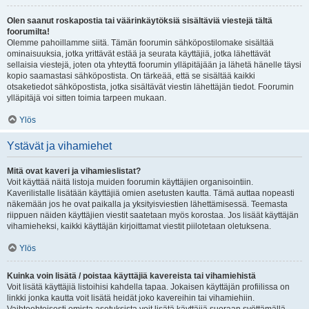
Olen saanut roskapostia tai väärinkäytöksiä sisältäviä viestejä tältä
foorumilta!
Olemme pahoillamme siitä. Tämän foorumin sähköpostilomake sisältää
ominaisuuksia, jotka yrittävät estää ja seurata käyttäjiä, jotka lähettävät
sellaisia viestejä, joten ota yhteyttä foorumin ylläpitäjään ja lähetä hänelle täysi
kopio saamastasi sähköpostista. On tärkeää, että se sisältää kaikki
otsaketiedot sähköpostista, jotka sisältävät viestin lähettäjän tiedot. Foorumin
ylläpitäjä voi sitten toimia tarpeen mukaan.
Ylös
Ystävät ja vihamiehet
Mitä ovat kaveri ja vihamieslistat?
Voit käyttää näitä listoja muiden foorumin käyttäjien organisointiin.
Kaverilistalle lisätään käyttäjiä omien asetusten kautta. Tämä auttaa nopeasti
näkemään jos he ovat paikalla ja yksityisviestien lähettämisessä. Teemasta
riippuen näiden käyttäjien viestit saatetaan myös korostaa. Jos lisäät käyttäjän
vihamieheksi, kaikki käyttäjän kirjoittamat viestit piilotetaan oletuksena.
Ylös
Kuinka voin lisätä / poistaa käyttäjiä kavereista tai vihamiehistä
Voit lisätä käyttäjiä listoihisi kahdella tapaa. Jokaisen käyttäjän profiilissa on
linkki jonka kautta voit lisätä heidät joko kavereihin tai vihamiehiin.