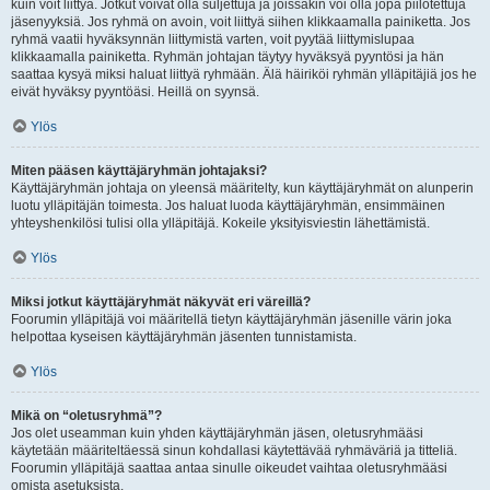
kuin voit liittyä. Jotkut voivat olla suljettuja ja joissakin voi olla jopa piilotettuja
jäsenyyksiä. Jos ryhmä on avoin, voit liittyä siihen klikkaamalla painiketta. Jos
ryhmä vaatii hyväksynnän liittymistä varten, voit pyytää liittymislupaa
klikkaamalla painiketta. Ryhmän johtajan täytyy hyväksyä pyyntösi ja hän
saattaa kysyä miksi haluat liittyä ryhmään. Älä häiriköi ryhmän ylläpitäjiä jos he
eivät hyväksy pyyntöäsi. Heillä on syynsä.
Ylös
Miten pääsen käyttäjäryhmän johtajaksi?
Käyttäjäryhmän johtaja on yleensä määritelty, kun käyttäjäryhmät on alunperin
luotu ylläpitäjän toimesta. Jos haluat luoda käyttäjäryhmän, ensimmäinen
yhteyshenkilösi tulisi olla ylläpitäjä. Kokeile yksityisviestin lähettämistä.
Ylös
Miksi jotkut käyttäjäryhmät näkyvät eri väreillä?
Foorumin ylläpitäjä voi määritellä tietyn käyttäjäryhmän jäsenille värin joka
helpottaa kyseisen käyttäjäryhmän jäsenten tunnistamista.
Ylös
Mikä on “oletusryhmä”?
Jos olet useamman kuin yhden käyttäjäryhmän jäsen, oletusryhmääsi
käytetään määriteltäessä sinun kohdallasi käytettävää ryhmäväriä ja titteliä.
Foorumin ylläpitäjä saattaa antaa sinulle oikeudet vaihtaa oletusryhmääsi
omista asetuksista.