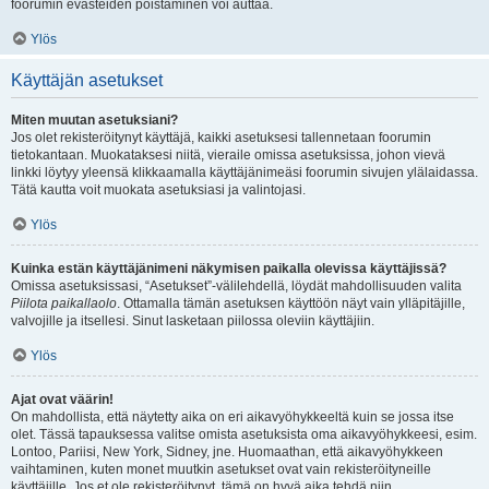
foorumin evästeiden poistaminen voi auttaa.
Ylös
Käyttäjän asetukset
Miten muutan asetuksiani?
Jos olet rekisteröitynyt käyttäjä, kaikki asetuksesi tallennetaan foorumin
tietokantaan. Muokataksesi niitä, vieraile omissa asetuksissa, johon vievä
linkki löytyy yleensä klikkaamalla käyttäjänimeäsi foorumin sivujen ylälaidassa.
Tätä kautta voit muokata asetuksiasi ja valintojasi.
Ylös
Kuinka estän käyttäjänimeni näkymisen paikalla olevissa käyttäjissä?
Omissa asetuksissasi, “Asetukset”-välilehdellä, löydät mahdollisuuden valita
Piilota paikallaolo
. Ottamalla tämän asetuksen käyttöön näyt vain ylläpitäjille,
valvojille ja itsellesi. Sinut lasketaan piilossa oleviin käyttäjiin.
Ylös
Ajat ovat väärin!
On mahdollista, että näytetty aika on eri aikavyöhykkeeltä kuin se jossa itse
olet. Tässä tapauksessa valitse omista asetuksista oma aikavyöhykkeesi, esim.
Lontoo, Pariisi, New York, Sidney, jne. Huomaathan, että aikavyöhykkeen
vaihtaminen, kuten monet muutkin asetukset ovat vain rekisteröityneille
käyttäjille. Jos et ole rekisteröitynyt, tämä on hyvä aika tehdä niin.