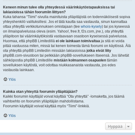
Keneen minun tulee olla yhteydessä väärinkäytöstapauksissa tai
lakiasioissa tähän foorumiin liittyen?
Kuka tahansa “Tiimi”-sivulla mainituista ylläpitäjistä on todennäköisesti sopiva
yhteyshenkilö valituksillesi. Jos et tätä kautta saa vastausta, sinun kannattaa
ottaa yhteyttä verkkotunnuksen omistajaan (tee
whois-kysely
) tai jos kyseessä
on ilmaispalvelussa oleva (esim. Yahoo!, free.fr, f2s.com, jne.), ota yhteyttä
ylläpitoon tai väärinkäytöksistä vastaavaan osastoon kyseisessä palvelussa.
Huomaa, että phpBB Limitedillä
ei ole lainkaan toimivaltaa
ja sitä ei voida
pitää vastuussa miten, missä tai kenen toimesta tämä foorumi on käytössä. Älä
ota yhteyttä phpBB Limitediin missään lakiasioissa
jotka eivät liity
phpBB.com-sivustoon tai pelkkään phpBB-sovellukseen itseensä. Jos lähetät
sähköpostia phpBB Limitedille
mistään kolmannen osapuolen
tämän
sovelluksen käytöstä, voit odottaa niukkasanaista vastausta, jos edes
vastausta lainkaan.
Ylös
Kuinka otan yhteyttä foorumin ylläpitäjään?
Kaikki foorumin käyttäjät voivat käyttää “Ota yhteyttä” -lomaketta, jos täämä
vaihtoehto on foorumin ylläpitäjän mahdollistama.
Foorumin käyttäjät voivat käyttää myös “Tiimi”-linkkiä.
Ylös
Hyppää