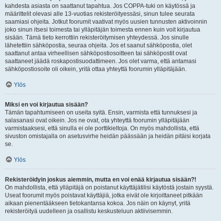
kahdesta asiasta on saattanut tapahtua. Jos COPPA-tuki on käytössä ja
määrittelit olevasi alle 13-vuotias rekisteröityessäsi, sinun tulee seurata
saamiasi ohjeita. Jotkut foorumit vaativat myös uusien tunnusten aktivoinnin
joko sinun itsesi toimesta tai ylläpitäjän toimesta ennen kuin voit kirjautua
sisään. Tämä tieto kerrottiin rekisteröitymisen yhteydessä. Jos sinulle
lähetettiin sähköpostia, seuraa ohjeita. Jos et saanut sähköpostia, olet
saattanut antaa virheellisen sähköpostiosoitteen tai sähköpostit ovat
saattaneet jäädä roskapostisuodattimeen. Jos olet varma, että antamasi
sähköpostiosoite oli oikein, yritä ottaa yhteyttä foorumin ylläpitäjään.
Ylös
Miksi en voi kirjautua sisään?
Tämän tapahtumiseen on useita syitä. Ensin, varmista että tunnuksesi ja
salasanasi ovat oikein. Jos ne ovat, ota yhteyttä foorumin ylläpitäjään
varmistaaksesi, että sinulla ei ole porttikieltoja. On myös mahdollista, että
sivuston omistajalla on asetusvirhe heidän päässään ja heidän pitäisi korjata
se.
Ylös
Rekisteröidyin joskus aiemmin, mutta en voi enää kirjautua sisään?!
On mahdollista, että ylläpitäjä on poistanut käyttäjätilisi käytöstä jostain syystä.
Useat foorumit myös poistavat käyttäjiä, jotka eivät ole kirjoittaneet pitkään
aikaan pienentääkseen tietokantansa kokoa. Jos näin on käynyt, yritä
rekisteröityä uudelleen ja osallistu keskusteluun aktiivisemmin.