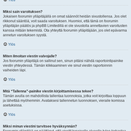
Ylös
Miksi sain varoituksen?
Jokaisen foorumin ylläpitäjällä on omat säännöt heidän sivustollensa. Jos olet
rikkonut sääntöä, voit saada varoituksen. Huomioi, että tämä on foorumin
ylläpitäjän päätös ja phpBB Limitedillä ei ole sivustolla annettavien varoitusten
kanssa mitään tekemistä. Ota yhteyttä foorumin ylläpitäjään, jos olet epävarma
annetun varoituksen syystä.
Ylös
Miten ilmoitan viestin valvojalle?
Jos foorumin ylläpitäjä on sallinut sen, sinun pitäisi nähdä raportointipainike
viestin yhteydessä. Tämän klikkaaminen vie sinut viestin raportoinnin
vaiheiden läpi.
Ylös
Mitä “Tallenna”-painike viestin kirjoittamisessa tekee?
Tämän avulla on mahdollista tallentaa luonnoksia, jotka voit kirjoittaa loppuun
ja lähettää myöhemmin. Avataksesi tallennetun luonnoksen, vieraile komissa
asetuksissa.
Ylös
Miksi minun viestini tarvitsee hyväksynnän?