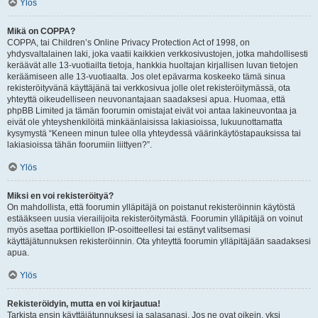
Ylös
Mikä on COPPA?
COPPA, tai Children’s Online Privacy Protection Act of 1998, on
yhdysvaltalainen laki, joka vaatii kaikkien verkkosivustojen, jotka mahdollisesti
keräävät alle 13-vuotiailta tietoja, hankkia huoltajan kirjallisen luvan tietojen
keräämiseen alle 13-vuotiaalta. Jos olet epävarma koskeeko tämä sinua
rekisteröityvänä käyttäjänä tai verkkosivua jolle olet rekisteröitymässä, ota
yhteyttä oikeudelliseen neuvonantajaan saadaksesi apua. Huomaa, että
phpBB Limited ja tämän foorumin omistajat eivät voi antaa lakineuvontaa ja
eivät ole yhteyshenkilöitä minkäänlaisissa lakiasioissa, lukuunottamatta
kysymystä “Keneen minun tulee olla yhteydessä väärinkäytöstapauksissa tai
lakiasioissa tähän foorumiin liittyen?”.
Ylös
Miksi en voi rekisteröityä?
On mahdollista, että foorumin ylläpitäjä on poistanut rekisteröinnin käytöstä
estääkseen uusia vierailijoita rekisteröitymästä. Foorumin ylläpitäjä on voinut
myös asettaa porttikiellon IP-osoitteellesi tai estänyt valitsemasi
käyttäjätunnuksen rekisteröinnin. Ota yhteyttä foorumin ylläpitäjään saadaksesi
apua.
Ylös
Rekisteröidyin, mutta en voi kirjautua!
Tarkista ensin käyttäjätunnuksesi ja salasanasi. Jos ne ovat oikein, yksi