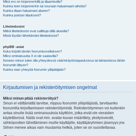
Mikä ero on kirjanmerkillä ja tilaamisella?
Kuinka teen kirjanmerkin tai seuraan haluamaani aihetta?
Kuinka tilaan haluamani alueen?
Kuinka poistan tilaukseni?
Liitetiedostot
Mitkä liitetiedostot ovat sallittuja tällä alueella?
Mistä löydän lähettämäni liitetiedostot?
phpBB -asiat
Kuka kirjoitti tämän foorumisovelluksen?
Miksi ominaisuutta X ei ole saatavilla?
Keneen minun tulee olla yhteydessä väärinkäytöstapauksissa tai lakiasioissa tähän
foorumiin liittyen?
Kuinka otan yhteyttä foorumin ylläpitäjään?
Kirjautumisen ja rekisteröitymisen ongelmat
Miksi minun pitää rekisteröityä?
Sinun ei välttämättä tarvitse, riippuu foorumin ylläpitäjästä, tarvitaanko
foorumilla kirjoittamiseen rekisteröitymistä. Rekisteröityminen voi kuitenkin
antaa sinulle lisää ominaisuuksia käyttöön, jotka eivät ole vieraiden
käytettävissä. Näitä ovat mm. avatar-kuvan määrittely, yksityisviestit,
sähköpostien lähettäminen muille käyttäjille, käyttäjäryhmien jäsenyys jne.
Siihen menee aikaa vain muutamia hetkiä, joten se on suositeltavaa.