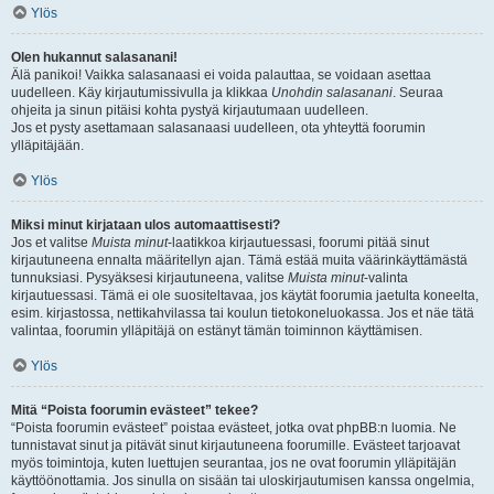
Ylös
Olen hukannut salasanani!
Älä panikoi! Vaikka salasanaasi ei voida palauttaa, se voidaan asettaa
uudelleen. Käy kirjautumissivulla ja klikkaa
Unohdin salasanani
. Seuraa
ohjeita ja sinun pitäisi kohta pystyä kirjautumaan uudelleen.
Jos et pysty asettamaan salasanaasi uudelleen, ota yhteyttä foorumin
ylläpitäjään.
Ylös
Miksi minut kirjataan ulos automaattisesti?
Jos et valitse
Muista minut
-laatikkoa kirjautuessasi, foorumi pitää sinut
kirjautuneena ennalta määritellyn ajan. Tämä estää muita väärinkäyttämästä
tunnuksiasi. Pysyäksesi kirjautuneena, valitse
Muista minut
-valinta
kirjautuessasi. Tämä ei ole suositeltavaa, jos käytät foorumia jaetulta koneelta,
esim. kirjastossa, nettikahvilassa tai koulun tietokoneluokassa. Jos et näe tätä
valintaa, foorumin ylläpitäjä on estänyt tämän toiminnon käyttämisen.
Ylös
Mitä “Poista foorumin evästeet” tekee?
“Poista foorumin evästeet” poistaa evästeet, jotka ovat phpBB:n luomia. Ne
tunnistavat sinut ja pitävät sinut kirjautuneena foorumille. Evästeet tarjoavat
myös toimintoja, kuten luettujen seurantaa, jos ne ovat foorumin ylläpitäjän
käyttöönottamia. Jos sinulla on sisään tai uloskirjautumisen kanssa ongelmia,