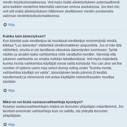
viestin kirjoituslomakkeessa. Voit myös lisätä allekirjoituksen automaattisesti
aina kaikkiin viesteihisi tekemällä valinnan omissa asetuksissa. Jos teet niin,
voit silti estää allekirjoituksen liittämisen yksittäiseen viestiin poistamalla
valinnan viestinkirjoituslomakkeessa.
Ylös
Kuinka luon äänestyksen?
Kun kirjoitat uuta viestiketjua tai muokkaat viestiketjun ensimmäistä viestiä,
klikkaa "Luo äänestys"-välilehteä viestilomakkeen alapuolella. Jos et näe tätä
välilehteä, sinulla ei ole tarvittavia oikeuksia äänestysten luomiseen. Syötä
otsikko ja ainakin kaksi vaihtoehtoa niille varattuihin kenttiin. Varmista että
jokainen vaihtoehto on omalla rivillään tekstikentässä. Voit myös määritellä
kuinka monta vaihtoehtoa käyttäjät voivat valita kohdasta You can also set the
number of options users may select during voting under “Kuinka monta
vaihtoehtoa käyttäjä voi valita”, äänestyksen kesto päivinä (0 kestää
loputtomasti) ja viimeisenä voit antaa käyttäjille mahdollisuuden muuttaa
ääntään.
Ylös
Miksi en voi lisätä vastausvaihtoehtoja kyselyyn?
Kyselyn vastausvaihtoehtojen määrä on foorumin ylläpitäjän määrittelemä. Jos
tarvitset enemmän vaihtoehtoja kuin on sallittu, ota yhteyttä foorumin
ylläpitäjään.
Ylös