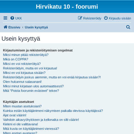
Hirvikatu 10 - foorumi
UKK
Rekisteröidy
Kirjaudu sisään
E
Etusivu
Usein kysyttyä
t
Usein kysyttyä
s
i
Kirjautumisen ja rekisteröitymisen ongelmat
Miksi minun pitää rekisteröityä?
Mikä on COPPA?
Miksi en voi rekisteröityä?
Rekisteröidyin, mutta en voi kirjautua!
Miksi en voi kirjautua sisään?
Rekisteröidyin joskus aiemmin, mutta en voi enää kirjautua sisään?!
Olen hukannut salasanani!
Miksi minut kirjataan ulos automaattisesti?
Mitä “Poista foorumin evästeet” tekee?
Käyttäjän asetukset
Miten muutan asetuksiani?
Kuinka estän käyttäjänimeni näkymisen paikalla olevissa käyttäjissä?
Ajat ovat väärin!
Vaihdoin aikavyöhykkeen ja kellonaika on silti väärin!
Kieleni ei ole valittavana!
Mitä kuvia on käyttäjänimeni vieressä?
Miten asetan avataren?