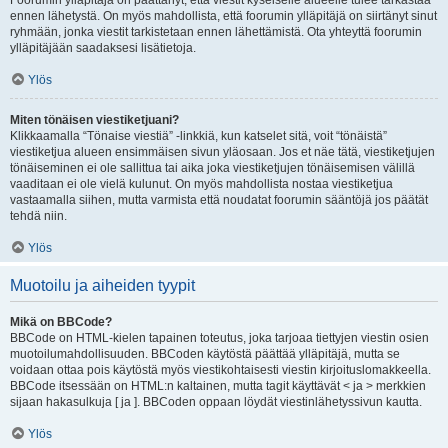
Foorumin ylläpitäjä on päättänyt, että viestit kyseiselle alueelle tulee tarkastaa
ennen lähetystä. On myös mahdollista, että foorumin ylläpitäjä on siirtänyt sinut
ryhmään, jonka viestit tarkistetaan ennen lähettämistä. Ota yhteyttä foorumin
ylläpitäjään saadaksesi lisätietoja.
Ylös
Miten tönäisen viestiketjuani?
Klikkaamalla “Tönaise viestiä” -linkkiä, kun katselet sitä, voit “tönäistä”
viestiketjua alueen ensimmäisen sivun yläosaan. Jos et näe tätä, viestiketjujen
tönäiseminen ei ole sallittua tai aika joka viestiketjujen tönäisemisen välillä
vaaditaan ei ole vielä kulunut. On myös mahdollista nostaa viestiketjua
vastaamalla siihen, mutta varmista että noudatat foorumin sääntöjä jos päätät
tehdä niin.
Ylös
Muotoilu ja aiheiden tyypit
Mikä on BBCode?
BBCode on HTML-kielen tapainen toteutus, joka tarjoaa tiettyjen viestin osien
muotoilumahdollisuuden. BBCoden käytöstä päättää ylläpitäjä, mutta se
voidaan ottaa pois käytöstä myös viestikohtaisesti viestin kirjoituslomakkeella.
BBCode itsessään on HTML:n kaltainen, mutta tagit käyttävät < ja > merkkien
sijaan hakasulkuja [ ja ]. BBCoden oppaan löydät viestinlähetyssivun kautta.
Ylös