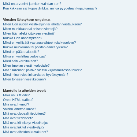
Mikä on arvonimi ja miten vaihdan sen?
Kun klikkaan sähköpostilinkkiä, minua pyydetään kirjautumaan?
Viestien lähetyksen ongelmat
Miten luon uuden viestiketjun tai lähetän vastauksen?
Miten muokkaan tai poistan viestejä?
Miten liitän allekirjoituksen viestiini?
Kuinka luon äänestyksen?
Miksi en voi lisätä vastausvaihtoehtoja kyselyyn?
Kuinka muokkaan tai poistan äänestyksen?
Miksi en pääse alueelle?
Miksi en voi liittää tiedostoja?
Miksi sain varoituksen?
Miten ilmoitan viestin valvojalle?
Mitä “Tallenna”-painike viestin kirjoittamisessa tekee?
Miksi minun viestini tarvitsee hyväksynnän?
Miten tönäisen viestiketjuani?
Muotoilu ja aiheiden tyypit
Mikä on BBCode?
Onko HTML sallittu?
Mitä ovat hymiöt?
Voinko lähettää kuvia?
Mitä ovat globaalit tiedotteet?
Mitä ovat tiedotteet?
Mitä ovat kiinnitetyt viestiketjut
Mitä ovat lukitut viestiketjut?
Mitä ovat aiheiden kuvakkeet?