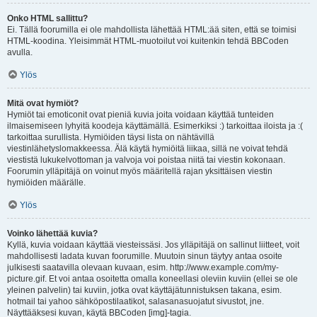
Onko HTML sallittu?
Ei. Tällä foorumilla ei ole mahdollista lähettää HTML:ää siten, että se toimisi
HTML-koodina. Yleisimmät HTML-muotoilut voi kuitenkin tehdä BBCoden
avulla.
Ylös
Mitä ovat hymiöt?
Hymiöt tai emoticonit ovat pieniä kuvia joita voidaan käyttää tunteiden
ilmaisemiseen lyhyitä koodeja käyttämällä. Esimerkiksi :) tarkoittaa iloista ja :(
tarkoittaa surullista. Hymiöiden täysi lista on nähtävillä
viestinlähetyslomakkeessa. Älä käytä hymiöitä liikaa, sillä ne voivat tehdä
viestistä lukukelvottoman ja valvoja voi poistaa niitä tai viestin kokonaan.
Foorumin ylläpitäjä on voinut myös määritellä rajan yksittäisen viestin
hymiöiden määrälle.
Ylös
Voinko lähettää kuvia?
Kyllä, kuvia voidaan käyttää viesteissäsi. Jos ylläpitäjä on sallinut liitteet, voit
mahdollisesti ladata kuvan foorumille. Muutoin sinun täytyy antaa osoite
julkisesti saatavilla olevaan kuvaan, esim. http://www.example.com/my-
picture.gif. Et voi antaa osoitetta omalla koneellasi oleviin kuviin (ellei se ole
yleinen palvelin) tai kuviin, jotka ovat käyttäjätunnistuksen takana, esim.
hotmail tai yahoo sähköpostilaatikot, salasanasuojatut sivustot, jne.
Näyttääksesi kuvan, käytä BBCoden [img]-tagia.