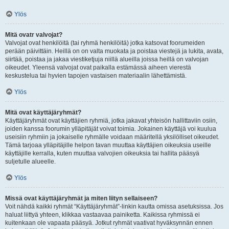
Ylös
Mitä ovatr valvojat?
Valvojat ovat henkilöitä (tai ryhmä henkilöitä) jotka katsovat foorumeiden
perään päivittäin. Heillä on on valta muokata ja poistaa viestejä ja lukita, avata,
siirtää, poistaa ja jakaa viestiketjuja niillä alueilla joissa heillä on valvojan
oikeudet. Yleensä valvojat ovat paikalla estämässä aiheen vierestä
keskustelua tai hyvien tapojen vastaisen materiaalin lähettämistä.
Ylös
Mitä ovat käyttäjäryhmät?
Käyttäjäryhmät ovat käyttäjien ryhmiä, jotka jakavat yhteisön hallittaviin osiin,
joiden kanssa foorumin ylläpitäjät voivat toimia. Jokainen käyttäjä voi kuulua
useisiin ryhmiin ja jokaiselle ryhmälle voidaan määritellä yksilölliset oikeudet.
Tämä tarjoaa ylläpitäjille helpon tavan muuttaa käyttäjien oikeuksia useille
käyttäjille kerralla, kuten muuttaa valvojien oikeuksia tai hallita pääsyä
suljetulle alueelle.
Ylös
Missä ovat käyttäjäryhmät ja miten liityn sellaiseen?
Voit nähdä kaikki ryhmät “Käyttäjäryhmät”-linkin kautta omissa asetuksissa. Jos
haluat liittyä yhteen, klikkaa vastaavaa painiketta. Kaikissa ryhmissä ei
kuitenkaan ole vapaata pääsyä. Jotkut ryhmät vaativat hyväksynnän ennen