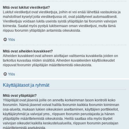
Mitä ovat lukitut viestiketjut?
Lukitut viestiketjut ovat viestiketjuja, joihin ei voi enää lähettää vastauksia ja
mahdolliset kyselyt joita viestiketjussa oli, ovat päättyneet automaattisesti.
Viestiketjuja voidaan lukita useista syistä ylläpitäjän tai foorumin valvojan
toimesta. Saatat myös pystyä lukitsemaan oman viestiketjusi, mutta tämä
riippuu foorumin ylläpitäjän antamista oikeuksista.
Ylös
Mitä ovat aiheiden kuvakkeet?
Aiheiden kuvakkeet ovat aiheen aloittajan valitsemia kuvakkeita joiden on
tarkoitus kuvastaa niiden sisältöä. Aiheiden kuvakkeiden käyttöoikeudet
riippuvat foorumin ylläpitäjän määrittelemistä oikeuksista.
Ylös
Käyttäjätasot ja ryhmät
Mitä ovat ylläpitäjät?
Ylläpitäjät ovat jäseniä joille on annettu korkeimman tason kontrolli koko
foorumiin. Nämä jäsenet voivat hallita foorumin kaikkia foorumin toiminnan
osa-alueita, mukaan lukien oikeuksien asettaminen, käyttäjien porttikiellot,
käyttäjäryhmät ja valvojat yms., riippuen foorumin perustajasta ja hänen
ylläpitäjille määrittelemistä oikeuksista. Heillä saattaa olla myös täydet
valvojan oikeudet kaikilla keskustelualueilla, riippuen foorumin perustajan
määrittelemistä asetuksista.