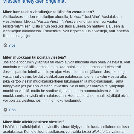
Viestien lähetyksen ongelmat
Miten luon uuden viestiketjun tai lähetän vastauksen?
Aloittaaksesi uuden viestiketjun alueella, klikkaa "Uusi Aihe". Vastataksesi
viestiketjuun klikkaa "Vastaa Viestiin". Viestien kirjoittaminen voi vaatia
rekisteröitymisen. Lista sinun oikeuksistasi alueella on nähtävillä alueen ja
viestiketjun alalaidassa. Esimerkiksi: Voit kirjoittaa uusia viestejä, Voit lähettää
liitetiedostoja, jne.
Ylös
Miten muokkaan tai poistan viestejä?
Jos et ole foorumin ylläpitäjä tai valvoja, voit muokata vain omia viestejäsi. Voit
muokata viestiä klikkaamalla muokkaa-painiketta haluamassasi viestissä.
Joskus painike toimii vain tietyn ajan viestin luomisen jälkeen. Jos joku on jo
vastannut viestiin, löydät viestiketjuun palatessasi pienen tekstin viestisi alla,
joka kertoo viestin muokkauskertojen lukumäärän ja muokkausajan. Tämä
näkyy vain jos joku on vastannut viestiin. Se ei näy, jos valvoja tai ylläpitäjä
muokkaa viestiä, mutta he saattavat jättää pienen huomautuksen viestin
muokkaamisen syistä niin halutessaan. Huomaa, että normaalit käyttäjät eivät
voi poistaa viestejä, jos niihin on joku vastannut.
Ylös
Miten liitän allekirjoituksen viestiini?
Lisätäksesi allekirjoituksen viestiisi, sinun täytyy ensin luoda sellainen omissa
asetuksissa. Kun olet luonut sellaisen, voit valita
Lisää allekirjoitus
-valinnan