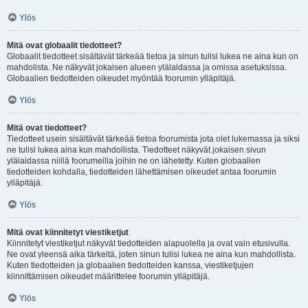
Ylös
Mitä ovat globaalit tiedotteet?
Globaalit tiedotteet sisältävät tärkeää tietoa ja sinun tulisi lukea ne aina kun on
mahdolista. Ne näkyvät jokaisen alueen ylälaidassa ja omissa asetuksissa.
Globaalien tiedotteiden oikeudet myöntää foorumin ylläpitäjä.
Ylös
Mitä ovat tiedotteet?
Tiedotteet usein sisältävät tärkeää tietoa foorumista jota olet lukemassa ja siksi
ne tulisi lukea aina kun mahdollista. Tiedotteet näkyvät jokaisen sivun
ylälaidassa niillä foorumeilla joihin ne on lähetetty. Kuten globaalien
tiedotteiden kohdalla, tiedotteiden lähettämisen oikeudet antaa foorumin
ylläpitäjä.
Ylös
Mitä ovat kiinnitetyt viestiketjut
Kiinnitetyt viestiketjut näkyvät tiedotteiden alapuolella ja ovat vain etusivulla.
Ne ovat yleensä aika tärkeitä, joten sinun tulisi lukea ne aina kun mahdollista.
Kuten tiedotteiden ja globaalien tiedotteiden kanssa, viestiketjujen
kiinnittämisen oikeudet määrittelee foorumin ylläpitäjä.
Ylös