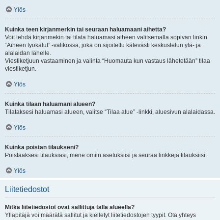
Ylös
Kuinka teen kirjanmerkin tai seuraan haluamaani aihetta?
Voit tehdä kirjanmekin tai tilata haluamasi aiheen valitsemalla sopivan linkin
“Aiheen työkalut” -valikossa, joka on sijoitettu kätevästi keskustelun ylä- ja
alalaidan lähelle.
Viestiketjuun vastaaminen ja valinta “Huomauta kun vastaus lähetetään” tilaa
viestiketjun.
Ylös
Kuinka tilaan haluamani alueen?
Tilataksesi haluamasi alueen, valitse “Tilaa alue” -linkki, aluesivun alalaidassa.
Ylös
Kuinka poistan tilaukseni?
Poistaaksesi tilauksiasi, mene omiin asetuksiisi ja seuraa linkkejä tilauksiisi.
Ylös
Liitetiedostot
Mitkä liitetiedostot ovat sallittuja tällä alueella?
Ylläpitäjä voi määrätä sallitut ja kielletyt liitetiedostojen tyypit. Ota yhteys