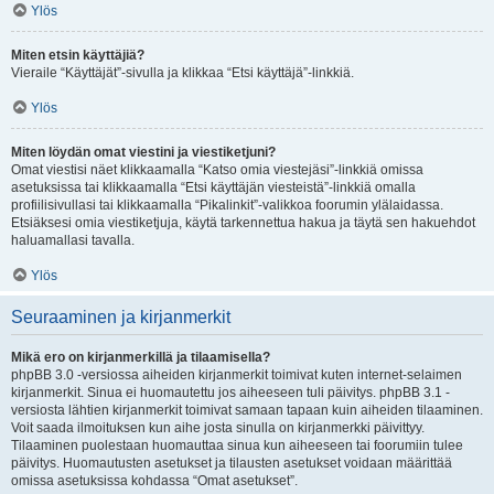
Ylös
Miten etsin käyttäjiä?
Vieraile “Käyttäjät”-sivulla ja klikkaa “Etsi käyttäjä”-linkkiä.
Ylös
Miten löydän omat viestini ja viestiketjuni?
Omat viestisi näet klikkaamalla “Katso omia viestejäsi”-linkkiä omissa
asetuksissa tai klikkaamalla “Etsi käyttäjän viesteistä”-linkkiä omalla
profiilisivullasi tai klikkaamalla “Pikalinkit”-valikkoa foorumin ylälaidassa.
Etsiäksesi omia viestiketjuja, käytä tarkennettua hakua ja täytä sen hakuehdot
haluamallasi tavalla.
Ylös
Seuraaminen ja kirjanmerkit
Mikä ero on kirjanmerkillä ja tilaamisella?
phpBB 3.0 -versiossa aiheiden kirjanmerkit toimivat kuten internet-selaimen
kirjanmerkit. Sinua ei huomautettu jos aiheeseen tuli päivitys. phpBB 3.1 -
versiosta lähtien kirjanmerkit toimivat samaan tapaan kuin aiheiden tilaaminen.
Voit saada ilmoituksen kun aihe josta sinulla on kirjanmerkki päivittyy.
Tilaaminen puolestaan huomauttaa sinua kun aiheeseen tai foorumiin tulee
päivitys. Huomautusten asetukset ja tilausten asetukset voidaan määrittää
omissa asetuksissa kohdassa “Omat asetukset”.