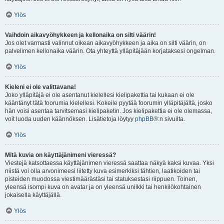
Ylös
Vaihdoin aikavyöhykkeen ja kellonaika on silti väärin!
Jos olet varmasti valinnut oikean aikavyöhykkeen ja aika on silti väärin, on
palvelimen kellonaika väärin. Ota yhteyttä ylläpitäjään korjataksesi ongelman.
Ylös
Kieleni ei ole valittavana!
Joko ylläpitäjä ei ole asentanut kielellesi kielipakettia tai kukaan ei ole
kääntänyt tätä foorumia kielellesi. Kokeile pyytää foorumin ylläpitäjältä, josko
hän voisi asentaa tarvitsemasi kielipaketin. Jos kielipakettia ei ole olemassa,
voit luoda uuden käännöksen. Lisätietoja löytyy
phpBB
®:n sivuilta.
Ylös
Mitä kuvia on käyttäjänimeni vieressä?
Viestejä katsottaessa käyttäjänimen vieressä saattaa näkyä kaksi kuvaa. Yksi
niistä voi olla arvonimeesi liitetty kuva esimerkiksi tähtien, laatikoiden tai
pisteiden muodossa viestimäärästäsi tai statuksestasi riippuen. Toinen,
yleensä isompi kuva on avatar ja on yleensä uniikki tai henkilökohtainen
jokaisella käyttäjällä.
Ylös