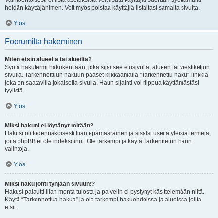
Vaihtoehtoisesti omista asetuksista voit lisätä käyttäjiä suoraan syöttämällä
heidän käyttäjänimen. Voit myös poistaa käyttäjiä listaltasi samalta sivulta.
Ylös
Foorumilta hakeminen
Miten etsin alueelta tai alueilta?
Syötä hakutermi hakukenttään, joka sijaitsee etusivulla, alueen tai viestiketjun
sivulla. Tarkennettuun hakuun pääset klikkaamalla “Tarkennettu haku”-linkkiä
joka on saatavilla jokaisella sivulla. Haun sijainti voi riippua käyttämästäsi
tyylistä.
Ylös
Miksi hakuni ei löytänyt mitään?
Hakusi oli todennäköisesti liian epämääräinen ja sisälsi useita yleisiä termejä,
joita phpBB ei ole indeksoinut. Ole tarkempi ja käytä Tarkennetun haun
valintoja.
Ylös
Miksi haku johti tyhjään sivuun!?
Hakusi palautti liian monta tulosta ja palvelin ei pystynyt käsittelemään niitä.
Käytä “Tarkennettua hakua” ja ole tarkempi hakuehdoissa ja alueissa joilta
etsit.