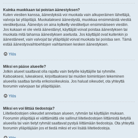
Kuinka muokkaan tai poistan äänestyksen?
Kuten viestien kanssa, äänestyksiä voi muokata vain alkuperäinen lähettäjä,
valvoja tai ylläpitäjä. Muokataksesi äänestystä, muokkaa ensimmäistä viestiä
viestiketjussa. Äänestys on aina kytketty viestiketjun ensimmäiseen viestiin.
Jos kukaan ei ole vielä äänestänyt, käyttäjät voivat poistaa äänestyksen tai
muokata mitä tahansa äänestyksen asetusta. Jos käyttäjät ovat kuitenkin jo
äänestäneet, vain valvojat tai ylläpitäjät voivat muokata tai poistaa sen. Tämä
estää äänestysvaihtoehtojen vaihtamisen kesken äänestyksen.
Ylös
Miksi en pääse alueelle?
Jotkin alueet saattavat olla rajattu vain tietyille käyttäjille tai ryhmille.
Katsoaksesi, lukeaksesi, kirjoittaaksesi tai muiden toimintojen tekeminen
alueella saattaa tarvita erikoisoikeuksia. Jos haluat oikeudet, ota yhteyttä
foorumin valvojaan tai ylläpitäjään.
Ylös
Miksi en voi liittää tiedostoja?
Liitetiedostojen oikeudet annetaan alueen, ryhmän tai käyttäjän mukaan.
Foorumin ylläpitäjä ei välttämättä ole sallinut liitetiedostojen liittämistä tietyllä
alueella tai vain tietyt ryhmät saattavat pystyä liittämään tiedostoja. Ota yhteyttä
foorumin ylläpitäjään jos et tiedä miksi et voi lisätä liitetiedostoja.