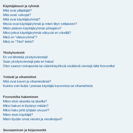
Käyttäjätasot ja ryhmät
Mitä ovat ylläpitäjät?
Mitä ovatr valvojat?
Mitä ovat käyttäjäryhmät?
Missä ovat käyttäjäryhmät ja miten liityn sellaiseen?
Miten pääsen käyttäjäryhmän johtajaksi?
Miksi jotkut käyttäjäryhmät näkyvät eri väreillä?
Mikä on “oletusryhmä”?
Mikä on “Tiimi” linkki?
Yksityisviestit
En voi lähettää yksityisviestejä!
Saan yksityisviestejä joita en halua!
Olen saanut roskapostia tai väärinkäytöksiä sisältäviä viestejä tältä foorumilta!
Ystävät ja vihamiehet
Mitä ovat kaveri ja vihamieslistat?
Kuinka voin lisätä / poistaa käyttäjiä kavereista tai vihamiehistä
Foorumilta hakeminen
Miten etsin alueelta tai alueilta?
Miksi hakuni ei löytänyt mitään?
Miksi haku johti tyhjään sivuun!?
Miten etsin käyttäjiä?
Miten löydän omat viestini ja viestiketjuni?
Seuraaminen ja kirjanmerkit