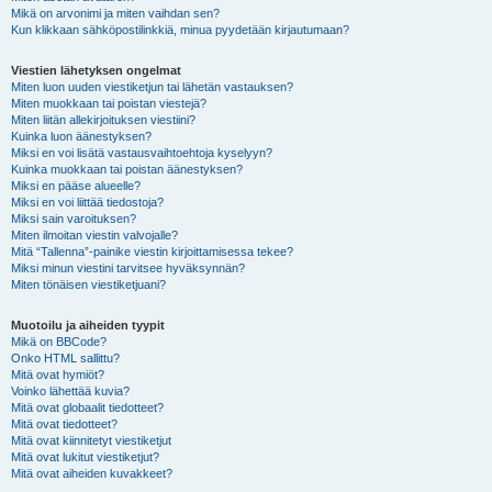
Mikä on arvonimi ja miten vaihdan sen?
Kun klikkaan sähköpostilinkkiä, minua pyydetään kirjautumaan?
Viestien lähetyksen ongelmat
Miten luon uuden viestiketjun tai lähetän vastauksen?
Miten muokkaan tai poistan viestejä?
Miten liitän allekirjoituksen viestiini?
Kuinka luon äänestyksen?
Miksi en voi lisätä vastausvaihtoehtoja kyselyyn?
Kuinka muokkaan tai poistan äänestyksen?
Miksi en pääse alueelle?
Miksi en voi liittää tiedostoja?
Miksi sain varoituksen?
Miten ilmoitan viestin valvojalle?
Mitä “Tallenna”-painike viestin kirjoittamisessa tekee?
Miksi minun viestini tarvitsee hyväksynnän?
Miten tönäisen viestiketjuani?
Muotoilu ja aiheiden tyypit
Mikä on BBCode?
Onko HTML sallittu?
Mitä ovat hymiöt?
Voinko lähettää kuvia?
Mitä ovat globaalit tiedotteet?
Mitä ovat tiedotteet?
Mitä ovat kiinnitetyt viestiketjut
Mitä ovat lukitut viestiketjut?
Mitä ovat aiheiden kuvakkeet?