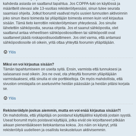
kahdesta asiasta on saattanut tapahtua. Jos COPPA-tuki on käytössä ja
määrittelit olevasi alle 13-vuotias rekisteröityessäsi, sinun tulee seurata
saamiasi ohjeita. Jotkut foorumit vaativat myös uusien tunnusten aktivoinnin
joko sinun itsesi toimesta tai ylläpitäjän toimesta ennen kuin voit kirjautua
sisään. Tämä tieto kerrottiin rekisteröitymisen yhteydessä. Jos sinulle
lähetettiin sähköpostia, seuraa ohjeita. Jos et saanut sähköpostia, olet
saattanut antaa virheellisen sähköpostiosoitteen tai sähköpostit ovat
saattaneet jäädä roskapostisuodattimeen. Jos olet varma, että antamasi
sähköpostiosoite oli oikein, yritä ottaa yhteyttä foorumin ylläpitäjään.
Ylös
Miksi en voi kirjautua sisään?
Tämän tapahtumiseen on useita syitä. Ensin, varmista että tunnuksesi ja
salasanasi ovat oikein. Jos ne ovat, ota yhteyttä foorumin ylläpitäjään
varmistaaksesi, että sinulla ei ole porttikieltoja. On myös mahdollista, että
sivuston omistajalla on asetusvirhe heidän päässään ja heidän pitäisi korjata
se.
Ylös
Rekisteröidyin joskus aiemmin, mutta en voi enää kirjautua sisään?!
On mahdollista, että ylläpitäjä on poistanut käyttäjätilisi käytöstä jostain syystä.
Useat foorumit myös poistavat käyttäjiä, jotka eivät ole kirjoittaneet pitkään
aikaan pienentääkseen tietokantansa kokoa. Jos näin on käynyt, yritä
rekisteröityä uudelleen ja osallistu keskusteluun aktiivisemmin.