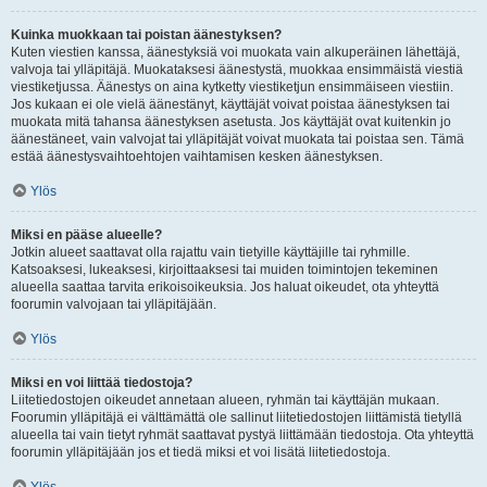
Kuinka muokkaan tai poistan äänestyksen?
Kuten viestien kanssa, äänestyksiä voi muokata vain alkuperäinen lähettäjä,
valvoja tai ylläpitäjä. Muokataksesi äänestystä, muokkaa ensimmäistä viestiä
viestiketjussa. Äänestys on aina kytketty viestiketjun ensimmäiseen viestiin.
Jos kukaan ei ole vielä äänestänyt, käyttäjät voivat poistaa äänestyksen tai
muokata mitä tahansa äänestyksen asetusta. Jos käyttäjät ovat kuitenkin jo
äänestäneet, vain valvojat tai ylläpitäjät voivat muokata tai poistaa sen. Tämä
estää äänestysvaihtoehtojen vaihtamisen kesken äänestyksen.
Ylös
Miksi en pääse alueelle?
Jotkin alueet saattavat olla rajattu vain tietyille käyttäjille tai ryhmille.
Katsoaksesi, lukeaksesi, kirjoittaaksesi tai muiden toimintojen tekeminen
alueella saattaa tarvita erikoisoikeuksia. Jos haluat oikeudet, ota yhteyttä
foorumin valvojaan tai ylläpitäjään.
Ylös
Miksi en voi liittää tiedostoja?
Liitetiedostojen oikeudet annetaan alueen, ryhmän tai käyttäjän mukaan.
Foorumin ylläpitäjä ei välttämättä ole sallinut liitetiedostojen liittämistä tietyllä
alueella tai vain tietyt ryhmät saattavat pystyä liittämään tiedostoja. Ota yhteyttä
foorumin ylläpitäjään jos et tiedä miksi et voi lisätä liitetiedostoja.