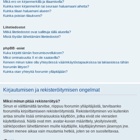
Mikä ero on kirjanmerkillä ja tilaamisella?
Kuinka teen kirjanmerkin tai seuraan haluamaani aihetta?
Kuinka tilaan haluamani alueen?
Kuinka poistan tilaukseni?
Liitetiedostot
Mitkä liitetiedostot ovat sallittuja tällä alueella?
Mistä löydän lähettämäni liitetiedostot?
phpBB -asiat
Kuka kirjoitti tämän foorumisovelluksen?
Miksi ominaisuutta X ei ole saatavilla?
Keneen minun tulee olla yhteydessä väärinkäytöstapauksissa tai lakiasioissa tähän
foorumiin liittyen?
Kuinka otan yhteyttä foorumin ylläpitäjään?
Kirjautumisen ja rekisteröitymisen ongelmat
Miksi minun pitää rekisteröityä?
Sinun ei välttämättä tarvitse, riippuu foorumin ylläpitäjästä, tarvitaanko
foorumilla kirjoittamiseen rekisteröitymistä. Rekisteröityminen voi kuitenkin
antaa sinulle lisää ominaisuuksia käyttöön, jotka eivät ole vieraiden
käytettävissä. Näitä ovat mm. avatar-kuvan määrittely, yksityisviestit,
sähköpostien lähettäminen muille käyttäjille, käyttäjäryhmien jäsenyys jne.
Siihen menee aikaa vain muutamia hetkiä, joten se on suositeltavaa.