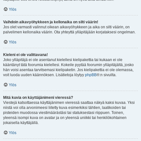
Ylös
Vaihdoin aikavyöhykkeen ja kellonaika on silti väärin!
Jos olet varmasti valinnut oikean aikavyöhykkeen ja aika on silti väärin, on
palvelimen kellonaika väärin. Ota yhteyttä ylläpitäjään korjataksesi ongelman.
Ylös
Kieleni ei ole valittavana!
Joko ylläpitäjä ei ole asentanut kielellesi kielipakettia tai kukaan ei ole
kääntänyt tätä foorumia kielellesi. Kokeile pyytää foorumin ylläpitäjältä, josko
hän voisi asentaa tarvitsemasi kielipaketin. Jos kielipakettia ei ole olemassa,
voit luoda uuden käännöksen. Lisätietoja löytyy
phpBB
®:n sivuilta.
Ylös
Mitä kuvia on käyttäjänimeni vieressä?
Viestejä katsottaessa käyttäjänimen vieressä saattaa näkyä kaksi kuvaa. Yksi
niistä voi olla arvonimeesi liitetty kuva esimerkiksi tähtien, laatikoiden tai
pisteiden muodossa viestimäärästäsi tai statuksestasi riippuen. Toinen,
yleensä isompi kuva on avatar ja on yleensä uniikki tai henkilökohtainen
jokaisella käyttäjällä.
Ylös