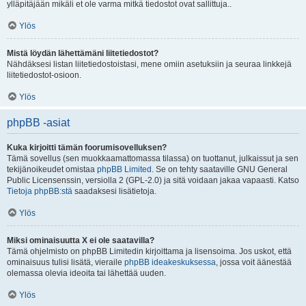
ylläpitäjään mikäli et ole varma mitkä tiedostot ovat sallittuja..
Ylös
Mistä löydän lähettämäni liitetiedostot?
Nähdäksesi listan liitetiedostoistasi, mene omiin asetuksiin ja seuraa linkkejä
liitetiedostot-osioon.
Ylös
phpBB -asiat
Kuka kirjoitti tämän foorumisovelluksen?
Tämä sovellus (sen muokkaamattomassa tilassa) on tuottanut, julkaissut ja sen
tekijänoikeudet omistaa
phpBB Limited
. Se on tehty saataville GNU General
Public Licensenssin, versiolla 2 (GPL-2.0) ja sitä voidaan jakaa vapaasti. Katso
Tietoja phpBB:stä
saadaksesi lisätietoja.
Ylös
Miksi ominaisuutta X ei ole saatavilla?
Tämä ohjelmisto on phpBB Limitedin kirjoittama ja lisensoima. Jos uskot, että
ominaisuus tulisi lisätä, vieraile
phpBB ideakeskuksessa
, jossa voit äänestää
olemassa olevia ideoita tai lähettää uuden.
Ylös