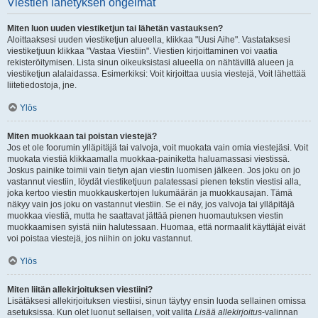
Viestien lähetyksen ongelmat
Miten luon uuden viestiketjun tai lähetän vastauksen?
Aloittaaksesi uuden viestiketjun alueella, klikkaa "Uusi Aihe". Vastataksesi
viestiketjuun klikkaa "Vastaa Viestiin". Viestien kirjoittaminen voi vaatia
rekisteröitymisen. Lista sinun oikeuksistasi alueella on nähtävillä alueen ja
viestiketjun alalaidassa. Esimerkiksi: Voit kirjoittaa uusia viestejä, Voit lähettää
liitetiedostoja, jne.
Ylös
Miten muokkaan tai poistan viestejä?
Jos et ole foorumin ylläpitäjä tai valvoja, voit muokata vain omia viestejäsi. Voit
muokata viestiä klikkaamalla muokkaa-painiketta haluamassasi viestissä.
Joskus painike toimii vain tietyn ajan viestin luomisen jälkeen. Jos joku on jo
vastannut viestiin, löydät viestiketjuun palatessasi pienen tekstin viestisi alla,
joka kertoo viestin muokkauskertojen lukumäärän ja muokkausajan. Tämä
näkyy vain jos joku on vastannut viestiin. Se ei näy, jos valvoja tai ylläpitäjä
muokkaa viestiä, mutta he saattavat jättää pienen huomautuksen viestin
muokkaamisen syistä niin halutessaan. Huomaa, että normaalit käyttäjät eivät
voi poistaa viestejä, jos niihin on joku vastannut.
Ylös
Miten liitän allekirjoituksen viestiini?
Lisätäksesi allekirjoituksen viestiisi, sinun täytyy ensin luoda sellainen omissa
asetuksissa. Kun olet luonut sellaisen, voit valita
Lisää allekirjoitus
-valinnan