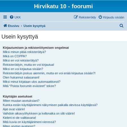
Hirvikatu 10 - foorumi
UKK
Rekisteröidy
Kirjaudu sisään
E
Etusivu
Usein kysyttyä
t
Usein kysyttyä
s
i
Kirjautumisen ja rekisteröitymisen ongelmat
Miksi minun pitää rekisteröityä?
Mikä on COPPA?
Miksi en voi rekisteröityä?
Rekisteröidyin, mutta en voi kirjautua!
Miksi en voi kirjautua sisään?
Rekisteröidyin joskus aiemmin, mutta en voi enää kirjautua sisään?!
Olen hukannut salasanani!
Miksi minut kirjataan ulos automaattisesti?
Mitä “Poista foorumin evästeet” tekee?
Käyttäjän asetukset
Miten muutan asetuksiani?
Kuinka estän käyttäjänimeni näkymisen paikalla olevissa käyttäjissä?
Ajat ovat väärin!
Vaihdoin aikavyöhykkeen ja kellonaika on silti väärin!
Kieleni ei ole valittavana!
Mitä kuvia on käyttäjänimeni vieressä?
Miten asetan avataren?