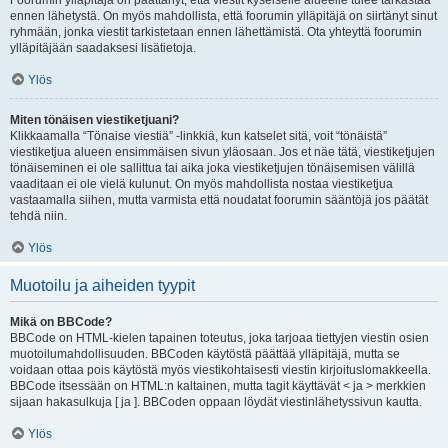
Foorumin ylläpitäjä on päättänyt, että viestit kyseiselle alueelle tulee tarkastaa
ennen lähetystä. On myös mahdollista, että foorumin ylläpitäjä on siirtänyt sinut
ryhmään, jonka viestit tarkistetaan ennen lähettämistä. Ota yhteyttä foorumin
ylläpitäjään saadaksesi lisätietoja.
Ylös
Miten tönäisen viestiketjuani?
Klikkaamalla “Tönaise viestiä” -linkkiä, kun katselet sitä, voit “tönäistä”
viestiketjua alueen ensimmäisen sivun yläosaan. Jos et näe tätä, viestiketjujen
tönäiseminen ei ole sallittua tai aika joka viestiketjujen tönäisemisen välillä
vaaditaan ei ole vielä kulunut. On myös mahdollista nostaa viestiketjua
vastaamalla siihen, mutta varmista että noudatat foorumin sääntöjä jos päätät
tehdä niin.
Ylös
Muotoilu ja aiheiden tyypit
Mikä on BBCode?
BBCode on HTML-kielen tapainen toteutus, joka tarjoaa tiettyjen viestin osien
muotoilumahdollisuuden. BBCoden käytöstä päättää ylläpitäjä, mutta se
voidaan ottaa pois käytöstä myös viestikohtaisesti viestin kirjoituslomakkeella.
BBCode itsessään on HTML:n kaltainen, mutta tagit käyttävät < ja > merkkien
sijaan hakasulkuja [ ja ]. BBCoden oppaan löydät viestinlähetyssivun kautta.
Ylös