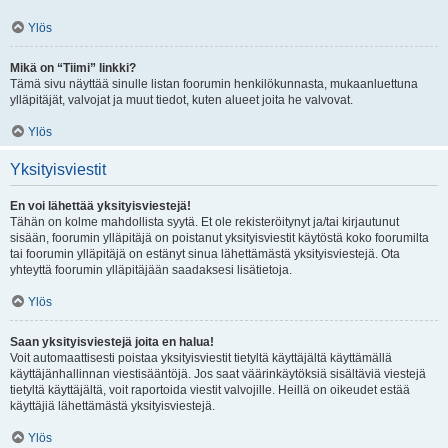
Ylös
Mikä on “Tiimi” linkki?
Tämä sivu näyttää sinulle listan foorumin henkilökunnasta, mukaanluettuna
ylläpitäjät, valvojat ja muut tiedot, kuten alueet joita he valvovat.
Ylös
Yksityisviestit
En voi lähettää yksityisviestejä!
Tähän on kolme mahdollista syytä. Et ole rekisteröitynyt ja/tai kirjautunut
sisään, foorumin ylläpitäjä on poistanut yksityisviestit käytöstä koko foorumilta
tai foorumin ylläpitäjä on estänyt sinua lähettämästä yksityisviestejä. Ota
yhteyttä foorumin ylläpitäjään saadaksesi lisätietoja.
Ylös
Saan yksityisviestejä joita en halua!
Voit automaattisesti poistaa yksityisviestit tietyltä käyttäjältä käyttämällä
käyttäjänhallinnan viestisääntöjä. Jos saat väärinkäytöksiä sisältäviä viestejä
tietyltä käyttäjältä, voit raportoida viestit valvojille. Heillä on oikeudet estää
käyttäjiä lähettämästä yksityisviestejä.
Ylös