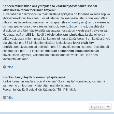
Keneen minun tulee olla yhteydessä väärinkäytöstapauksissa tai
lakiasioissa tähän foorumiin liittyen?
Kuka tahansa “Tiimi”-sivulla mainituista ylläpitäjistä on todennäköisesti sopiva
yhteyshenkilö valituksillesi. Jos et tätä kautta saa vastausta, sinun kannattaa
ottaa yhteyttä verkkotunnuksen omistajaan (tee
whois-kysely
) tai jos kyseessä
on ilmaispalvelussa oleva (esim. Yahoo!, free.fr, f2s.com, jne.), ota yhteyttä
ylläpitoon tai väärinkäytöksistä vastaavaan osastoon kyseisessä palvelussa.
Huomaa, että phpBB Limitedillä
ei ole lainkaan toimivaltaa
ja sitä ei voida
pitää vastuussa miten, missä tai kenen toimesta tämä foorumi on käytössä. Älä
ota yhteyttä phpBB Limitediin missään lakiasioissa
jotka eivät liity
phpBB.com-sivustoon tai pelkkään phpBB-sovellukseen itseensä. Jos lähetät
sähköpostia phpBB Limitedille
mistään kolmannen osapuolen
tämän
sovelluksen käytöstä, voit odottaa niukkasanaista vastausta, jos edes
vastausta lainkaan.
Ylös
Kuinka otan yhteyttä foorumin ylläpitäjään?
Kaikki foorumin käyttäjät voivat käyttää “Ota yhteyttä” -lomaketta, jos täämä
vaihtoehto on foorumin ylläpitäjän mahdollistama.
Foorumin käyttäjät voivat käyttää myös “Tiimi”-linkkiä.
Ylös
Hyppää