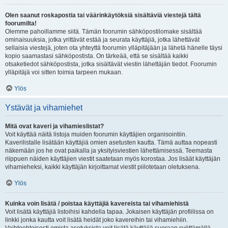
Olen saanut roskapostia tai väärinkäytöksiä sisältäviä viestejä tältä
foorumilta!
Olemme pahoillamme siitä. Tämän foorumin sähköpostilomake sisältää
ominaisuuksia, jotka yrittävät estää ja seurata käyttäjiä, jotka lähettävät
sellaisia viestejä, joten ota yhteyttä foorumin ylläpitäjään ja lähetä hänelle täysi
kopio saamastasi sähköpostista. On tärkeää, että se sisältää kaikki
otsaketiedot sähköpostista, jotka sisältävät viestin lähettäjän tiedot. Foorumin
ylläpitäjä voi sitten toimia tarpeen mukaan.
Ylös
Ystävät ja vihamiehet
Mitä ovat kaveri ja vihamieslistat?
Voit käyttää näitä listoja muiden foorumin käyttäjien organisointiin.
Kaverilistalle lisätään käyttäjiä omien asetusten kautta. Tämä auttaa nopeasti
näkemään jos he ovat paikalla ja yksityisviestien lähettämisessä. Teemasta
riippuen näiden käyttäjien viestit saatetaan myös korostaa. Jos lisäät käyttäjän
vihamieheksi, kaikki käyttäjän kirjoittamat viestit piilotetaan oletuksena.
Ylös
Kuinka voin lisätä / poistaa käyttäjiä kavereista tai vihamiehistä
Voit lisätä käyttäjiä listoihisi kahdella tapaa. Jokaisen käyttäjän profiilissa on
linkki jonka kautta voit lisätä heidät joko kavereihin tai vihamiehiin.