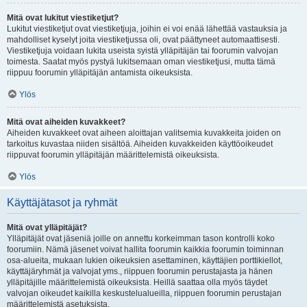
Mitä ovat lukitut viestiketjut?
Lukitut viestiketjut ovat viestiketjuja, joihin ei voi enää lähettää vastauksia ja
mahdolliset kyselyt joita viestiketjussa oli, ovat päättyneet automaattisesti.
Viestiketjuja voidaan lukita useista syistä ylläpitäjän tai foorumin valvojan
toimesta. Saatat myös pystyä lukitsemaan oman viestiketjusi, mutta tämä
riippuu foorumin ylläpitäjän antamista oikeuksista.
Ylös
Mitä ovat aiheiden kuvakkeet?
Aiheiden kuvakkeet ovat aiheen aloittajan valitsemia kuvakkeita joiden on
tarkoitus kuvastaa niiden sisältöä. Aiheiden kuvakkeiden käyttöoikeudet
riippuvat foorumin ylläpitäjän määrittelemistä oikeuksista.
Ylös
Käyttäjätasot ja ryhmät
Mitä ovat ylläpitäjät?
Ylläpitäjät ovat jäseniä joille on annettu korkeimman tason kontrolli koko
foorumiin. Nämä jäsenet voivat hallita foorumin kaikkia foorumin toiminnan
osa-alueita, mukaan lukien oikeuksien asettaminen, käyttäjien porttikiellot,
käyttäjäryhmät ja valvojat yms., riippuen foorumin perustajasta ja hänen
ylläpitäjille määrittelemistä oikeuksista. Heillä saattaa olla myös täydet
valvojan oikeudet kaikilla keskustelualueilla, riippuen foorumin perustajan
määrittelemistä asetuksista.