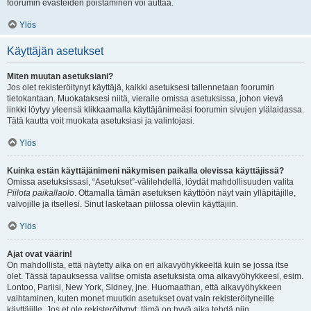
foorumin evästeiden poistaminen voi auttaa.
Ylös
Käyttäjän asetukset
Miten muutan asetuksiani?
Jos olet rekisteröitynyt käyttäjä, kaikki asetuksesi tallennetaan foorumin
tietokantaan. Muokataksesi niitä, vieraile omissa asetuksissa, johon vievä
linkki löytyy yleensä klikkaamalla käyttäjänimeäsi foorumin sivujen ylälaidassa.
Tätä kautta voit muokata asetuksiasi ja valintojasi.
Ylös
Kuinka estän käyttäjänimeni näkymisen paikalla olevissa käyttäjissä?
Omissa asetuksissasi, “Asetukset”-välilehdellä, löydät mahdollisuuden valita
Piilota paikallaolo
. Ottamalla tämän asetuksen käyttöön näyt vain ylläpitäjille,
valvojille ja itsellesi. Sinut lasketaan piilossa oleviin käyttäjiin.
Ylös
Ajat ovat väärin!
On mahdollista, että näytetty aika on eri aikavyöhykkeeltä kuin se jossa itse
olet. Tässä tapauksessa valitse omista asetuksista oma aikavyöhykkeesi, esim.
Lontoo, Pariisi, New York, Sidney, jne. Huomaathan, että aikavyöhykkeen
vaihtaminen, kuten monet muutkin asetukset ovat vain rekisteröityneille
käyttäjille. Jos et ole rekisteröitynyt, tämä on hyvä aika tehdä niin.