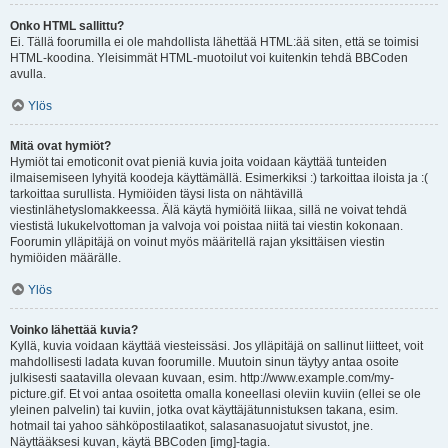
Onko HTML sallittu?
Ei. Tällä foorumilla ei ole mahdollista lähettää HTML:ää siten, että se toimisi
HTML-koodina. Yleisimmät HTML-muotoilut voi kuitenkin tehdä BBCoden
avulla.
Ylös
Mitä ovat hymiöt?
Hymiöt tai emoticonit ovat pieniä kuvia joita voidaan käyttää tunteiden
ilmaisemiseen lyhyitä koodeja käyttämällä. Esimerkiksi :) tarkoittaa iloista ja :(
tarkoittaa surullista. Hymiöiden täysi lista on nähtävillä
viestinlähetyslomakkeessa. Älä käytä hymiöitä liikaa, sillä ne voivat tehdä
viestistä lukukelvottoman ja valvoja voi poistaa niitä tai viestin kokonaan.
Foorumin ylläpitäjä on voinut myös määritellä rajan yksittäisen viestin
hymiöiden määrälle.
Ylös
Voinko lähettää kuvia?
Kyllä, kuvia voidaan käyttää viesteissäsi. Jos ylläpitäjä on sallinut liitteet, voit
mahdollisesti ladata kuvan foorumille. Muutoin sinun täytyy antaa osoite
julkisesti saatavilla olevaan kuvaan, esim. http://www.example.com/my-
picture.gif. Et voi antaa osoitetta omalla koneellasi oleviin kuviin (ellei se ole
yleinen palvelin) tai kuviin, jotka ovat käyttäjätunnistuksen takana, esim.
hotmail tai yahoo sähköpostilaatikot, salasanasuojatut sivustot, jne.
Näyttääksesi kuvan, käytä BBCoden [img]-tagia.