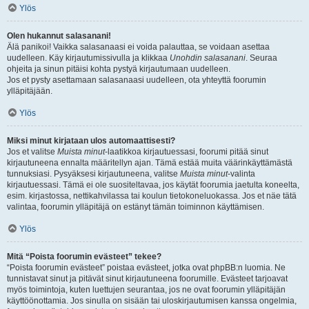
Ylös
Olen hukannut salasanani!
Älä panikoi! Vaikka salasanaasi ei voida palauttaa, se voidaan asettaa
uudelleen. Käy kirjautumissivulla ja klikkaa
Unohdin salasanani
. Seuraa
ohjeita ja sinun pitäisi kohta pystyä kirjautumaan uudelleen.
Jos et pysty asettamaan salasanaasi uudelleen, ota yhteyttä foorumin
ylläpitäjään.
Ylös
Miksi minut kirjataan ulos automaattisesti?
Jos et valitse
Muista minut
-laatikkoa kirjautuessasi, foorumi pitää sinut
kirjautuneena ennalta määritellyn ajan. Tämä estää muita väärinkäyttämästä
tunnuksiasi. Pysyäksesi kirjautuneena, valitse
Muista minut
-valinta
kirjautuessasi. Tämä ei ole suositeltavaa, jos käytät foorumia jaetulta koneelta,
esim. kirjastossa, nettikahvilassa tai koulun tietokoneluokassa. Jos et näe tätä
valintaa, foorumin ylläpitäjä on estänyt tämän toiminnon käyttämisen.
Ylös
Mitä “Poista foorumin evästeet” tekee?
“Poista foorumin evästeet” poistaa evästeet, jotka ovat phpBB:n luomia. Ne
tunnistavat sinut ja pitävät sinut kirjautuneena foorumille. Evästeet tarjoavat
myös toimintoja, kuten luettujen seurantaa, jos ne ovat foorumin ylläpitäjän
käyttöönottamia. Jos sinulla on sisään tai uloskirjautumisen kanssa ongelmia,