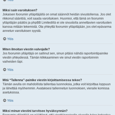
Ylös
Miksi sain varoituksen?
Jokaisen foorumin ylläpitäjällä on omat säännöt heidän sivustollensa. Jos olet
rikkonut sääntöä, voit saada varoituksen. Huomioi, että tämä on foorumin
ylläpitäjän päätös ja phpBB Limitedillä ei ole sivustolla annettavien varoitusten
kanssa mitään tekemistä. Ota yhteyttä foorumin ylläpitäjään, jos olet epävarma
annetun varoituksen syystä.
Ylös
Miten ilmoitan viestin valvojalle?
Jos foorumin ylläpitäjä on sallinut sen, sinun pitäisi nähdä raportointipainike
viestin yhteydessä. Tämän klikkaaminen vie sinut viestin raportoinnin
vaiheiden läpi.
Ylös
Mitä “Tallenna”-painike viestin kirjoittamisessa tekee?
Tämän avulla on mahdollista tallentaa luonnoksia, jotka voit kirjoittaa loppuun
ja lähettää myöhemmin. Avataksesi tallennetun luonnoksen, vieraile komissa
asetuksissa.
Ylös
Miksi minun viestini tarvitsee hyväksynnän?