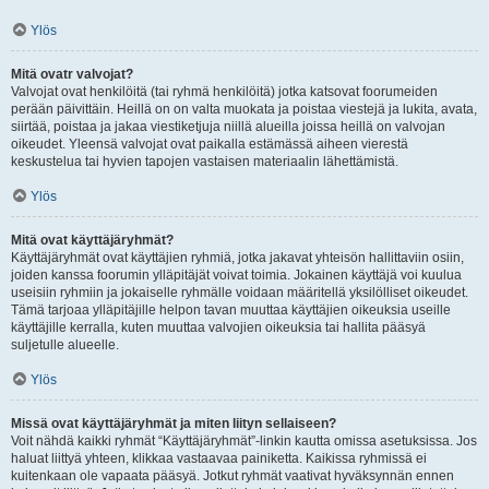
Ylös
Mitä ovatr valvojat?
Valvojat ovat henkilöitä (tai ryhmä henkilöitä) jotka katsovat foorumeiden
perään päivittäin. Heillä on on valta muokata ja poistaa viestejä ja lukita, avata,
siirtää, poistaa ja jakaa viestiketjuja niillä alueilla joissa heillä on valvojan
oikeudet. Yleensä valvojat ovat paikalla estämässä aiheen vierestä
keskustelua tai hyvien tapojen vastaisen materiaalin lähettämistä.
Ylös
Mitä ovat käyttäjäryhmät?
Käyttäjäryhmät ovat käyttäjien ryhmiä, jotka jakavat yhteisön hallittaviin osiin,
joiden kanssa foorumin ylläpitäjät voivat toimia. Jokainen käyttäjä voi kuulua
useisiin ryhmiin ja jokaiselle ryhmälle voidaan määritellä yksilölliset oikeudet.
Tämä tarjoaa ylläpitäjille helpon tavan muuttaa käyttäjien oikeuksia useille
käyttäjille kerralla, kuten muuttaa valvojien oikeuksia tai hallita pääsyä
suljetulle alueelle.
Ylös
Missä ovat käyttäjäryhmät ja miten liityn sellaiseen?
Voit nähdä kaikki ryhmät “Käyttäjäryhmät”-linkin kautta omissa asetuksissa. Jos
haluat liittyä yhteen, klikkaa vastaavaa painiketta. Kaikissa ryhmissä ei
kuitenkaan ole vapaata pääsyä. Jotkut ryhmät vaativat hyväksynnän ennen