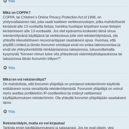
Ylös
Mikä on COPPA?
COPPA, tai Children’s Online Privacy Protection Act of 1998, on
yhdysvaltalainen laki, joka vaatii kaikkien verkkosivustojen, jotka mahdollisesti
keräävät alle 13-vuotiailta tietoja, hankkia huoltajan kirjallisen luvan tietojen
keräämiseen alle 13-vuotiaalta. Jos olet epävarma koskeeko tämä sinua
rekisteröityvänä käyttäjänä tai verkkosivua jolle olet rekisteröitymässä, ota
yhteyttä oikeudelliseen neuvonantajaan saadaksesi apua. Huomaa, että
phpBB Limited ja tämän foorumin omistajat eivät voi antaa lakineuvontaa ja
eivät ole yhteyshenkilöitä minkäänlaisissa lakiasioissa, lukuunottamatta
kysymystä “Keneen minun tulee olla yhteydessä väärinkäytöstapauksissa tai
lakiasioissa tähän foorumiin liittyen?”.
Ylös
Miksi en voi rekisteröityä?
On mahdollista, että foorumin ylläpitäjä on poistanut rekisteröinnin käytöstä
estääkseen uusia vierailijoita rekisteröitymästä. Foorumin ylläpitäjä on voinut
myös asettaa porttikiellon IP-osoitteellesi tai estänyt valitsemasi
käyttäjätunnuksen rekisteröinnin. Ota yhteyttä foorumin ylläpitäjään saadaksesi
apua.
Ylös
Rekisteröidyin, mutta en voi kirjautua!
Tarkista ensin käyttäjätunnuksesi ja salasanasi. Jos ne ovat oikein, yksi