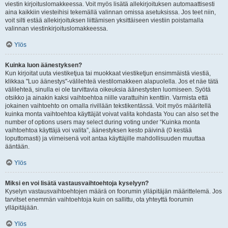
viestin kirjoituslomakkeessa. Voit myös lisätä allekirjoituksen automaattisesti
aina kaikkiin viesteihisi tekemällä valinnan omissa asetuksissa. Jos teet niin,
voit silti estää allekirjoituksen liittämisen yksittäiseen viestiin poistamalla
valinnan viestinkirjoituslomakkeessa.
Ylös
Kuinka luon äänestyksen?
Kun kirjoitat uuta viestiketjua tai muokkaat viestiketjun ensimmäistä viestiä,
klikkaa "Luo äänestys"-välilehteä viestilomakkeen alapuolella. Jos et näe tätä
välilehteä, sinulla ei ole tarvittavia oikeuksia äänestysten luomiseen. Syötä
otsikko ja ainakin kaksi vaihtoehtoa niille varattuihin kenttiin. Varmista että
jokainen vaihtoehto on omalla rivillään tekstikentässä. Voit myös määritellä
kuinka monta vaihtoehtoa käyttäjät voivat valita kohdasta You can also set the
number of options users may select during voting under “Kuinka monta
vaihtoehtoa käyttäjä voi valita”, äänestyksen kesto päivinä (0 kestää
loputtomasti) ja viimeisenä voit antaa käyttäjille mahdollisuuden muuttaa
ääntään.
Ylös
Miksi en voi lisätä vastausvaihtoehtoja kyselyyn?
Kyselyn vastausvaihtoehtojen määrä on foorumin ylläpitäjän määrittelemä. Jos
tarvitset enemmän vaihtoehtoja kuin on sallittu, ota yhteyttä foorumin
ylläpitäjään.
Ylös