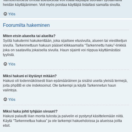
Vaihtoehtoisesti omista asetuksista voit lisätä käyttäjiä suoraan syöttämällä
heidän käyttäjänimen. Voit myös poistaa käyttäjiä listaltasi samalta sivulta.
Ylös
Foorumilta hakeminen
Miten etsin alueelta tai alueilta?
Syötä hakutermi hakukenttään, joka sijaitsee etusivulla, alueen tai viestiketjun
sivulla. Tarkennettuun hakuun pääset klikkaamalla “Tarkennettu haku”-linkkiä
joka on saatavilla jokaisella sivulla. Haun sijainti voi riippua käyttämästäsi
tyylistä.
Ylös
Miksi hakuni ei löytänyt mitään?
Hakusi oli todennäköisesti liian epämääräinen ja sisälsi useita yleisiä termejä,
joita phpBB ei ole indeksoinut. Ole tarkempi ja käytä Tarkennetun haun
valintoja.
Ylös
Miksi haku johti tyhjään sivuun!?
Hakusi palautti liian monta tulosta ja palvelin ei pystynyt käsittelemään niitä.
Käytä “Tarkennettua hakua” ja ole tarkempi hakuehdoissa ja alueissa joilta
etsit.