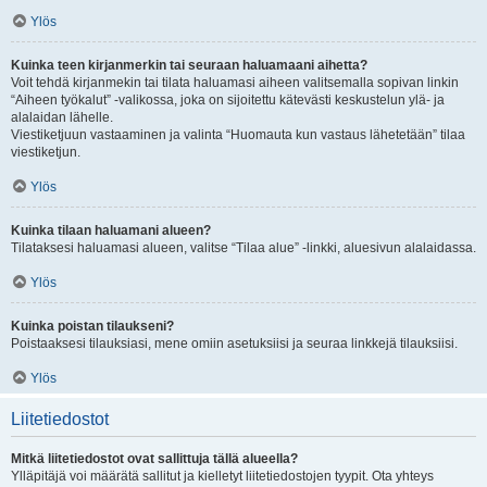
Ylös
Kuinka teen kirjanmerkin tai seuraan haluamaani aihetta?
Voit tehdä kirjanmekin tai tilata haluamasi aiheen valitsemalla sopivan linkin
“Aiheen työkalut” -valikossa, joka on sijoitettu kätevästi keskustelun ylä- ja
alalaidan lähelle.
Viestiketjuun vastaaminen ja valinta “Huomauta kun vastaus lähetetään” tilaa
viestiketjun.
Ylös
Kuinka tilaan haluamani alueen?
Tilataksesi haluamasi alueen, valitse “Tilaa alue” -linkki, aluesivun alalaidassa.
Ylös
Kuinka poistan tilaukseni?
Poistaaksesi tilauksiasi, mene omiin asetuksiisi ja seuraa linkkejä tilauksiisi.
Ylös
Liitetiedostot
Mitkä liitetiedostot ovat sallittuja tällä alueella?
Ylläpitäjä voi määrätä sallitut ja kielletyt liitetiedostojen tyypit. Ota yhteys