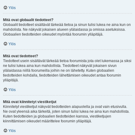
Ylös
Mitä ovat globaalit tiedotteet?
Globaalit tiedotteet sisältävät tärkeää tietoa ja sinun tulisi lukea ne aina kun on
mahdolista. Ne näkyvät jokaisen alueen ylälaidassa ja omissa asetuksissa.
Globaalien tiedotteiden oikeudet myöntää foorumin ylläpitäjä.
Ylös
Mitä ovat tiedotteet?
Tiedotteet usein sisältävät tärkeää tietoa foorumista jota olet lukemassa ja siksi
ne tulisi lukea aina kun mahdollista. Tiedotteet näkyvät jokaisen sivun
ylälaidassa niillä foorumeilla joihin ne on lähetetty. Kuten globaalien
tiedotteiden kohdalla, tiedotteiden lähettämisen oikeudet antaa foorumin
ylläpitäjä.
Ylös
Mitä ovat kiinnitetyt viestiketjut
Kiinnitetyt viestiketjut näkyvät tiedotteiden alapuolella ja ovat vain etusivulla.
Ne ovat yleensä aika tärkeitä, joten sinun tulisi lukea ne aina kun mahdollista.
Kuten tiedotteiden ja globaalien tiedotteiden kanssa, viestiketjujen
kiinnittämisen oikeudet määrittelee foorumin ylläpitäjä.
Ylös