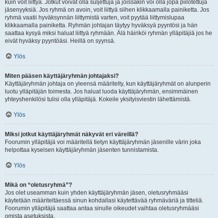
kuin voit liittyä. Jotkut voivat olla suljettuja ja joissakin voi olla jopa piilotettuja
jäsenyyksiä. Jos ryhmä on avoin, voit liittyä siihen klikkaamalla painiketta. Jos
ryhmä vaatii hyväksynnän liittymistä varten, voit pyytää liittymislupaa
klikkaamalla painiketta. Ryhmän johtajan täytyy hyväksyä pyyntösi ja hän
saattaa kysyä miksi haluat liittyä ryhmään. Älä häiriköi ryhmän ylläpitäjiä jos he
eivät hyväksy pyyntöäsi. Heillä on syynsä.
Ylös
Miten pääsen käyttäjäryhmän johtajaksi?
Käyttäjäryhmän johtaja on yleensä määritelty, kun käyttäjäryhmät on alunperin
luotu ylläpitäjän toimesta. Jos haluat luoda käyttäjäryhmän, ensimmäinen
yhteyshenkilösi tulisi olla ylläpitäjä. Kokeile yksityisviestin lähettämistä.
Ylös
Miksi jotkut käyttäjäryhmät näkyvät eri väreillä?
Foorumin ylläpitäjä voi määritellä tietyn käyttäjäryhmän jäsenille värin joka
helpottaa kyseisen käyttäjäryhmän jäsenten tunnistamista.
Ylös
Mikä on “oletusryhmä”?
Jos olet useamman kuin yhden käyttäjäryhmän jäsen, oletusryhmääsi
käytetään määriteltäessä sinun kohdallasi käytettävää ryhmäväriä ja titteliä.
Foorumin ylläpitäjä saattaa antaa sinulle oikeudet vaihtaa oletusryhmääsi
omista asetuksista.