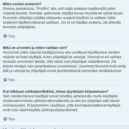
Miten asetan avataren?
Omissa asetuksissa, “Profiilin” alla, voit lisätä avataren käyttämällä jotain
neljästä tavasta: Gravatar, galleriasta, käyttää kuvaa muualta tai ladata kuvan.
Foorumin ylläpitäjä päättää otetaanko avataret käyttöön ja valitsee mitkä
avatarien käyttöönottotavat sallitaan. Jos et voi käyttää avataria, ota yhteyttä
foorumin ylläpitäjään.
Ylös
Mikä on arvonimi ja miten vaihdan sen?
Arvonimet, jotka näkyvät käyttäjänimesi alla osoittavat kirjoittamiesi viestien
määrän tai tietyt käyttäjät, kuten ylläpitäjät tai valvojat. Yleensä et voi vaihtaa
minkään arvonimen tekstiä, sillä nämä ovat ylläpitäjän määrittelemiä. Älä
kirjoita viestejä vain parantaaksesi arvonimeäsi. Useimmat foorumit eivät siedä
tätä ja valvojat tai ylläpitäjät voivat yksinkertaisesti pienentää viestilaskuriasi.
Ylös
Kun klikkaan sähköpostilinkkiä, minua pyydetään kirjautumaan?
Vain rekisteröityneet käyttäjät voivat lähettää sähköpostia muille käyttäjille
sisäänrakennetulla sähköpostilomakkeella ja vain jos ylläpitäjä sallii tämän
ominaisuuden. Kirjautuminen vaaditaan, jotta tunnistautumattomat käyttäjät
eivät voisi väärinkäyttää sähköpostijärjestelmää.
Ylös