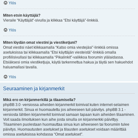
Ylös
Miten etsin käyttäjiä?
Vieraile “Käyttäjät”-sivulla ja klikkaa “Etsi käyttäjä”-linkkiä.
Ylös
Miten löydän omat viestini ja viestiketjuni?
Omat viestisi näet klikkaamalla “Katso omia viestejäsi”-linkkiä omissa
asetuksissa tai klikkaamalla “Etsi käyttäjän viesteistä”-linkkiä omalla
profiilisivullasi tai klikkaamalla “Pikalinkit”-valikkoa foorumin ylälaidassa.
Etsiäksesi omia viestiketjuja, käytä tarkennettua hakua ja täytä sen hakuehdot
haluamallasi tavalla.
Ylös
Seuraaminen ja kirjanmerkit
Mikä ero on kirjanmerkillä ja tilaamisella?
phpBB 3.0 -versiossa aiheiden kirjanmerkit toimivat kuten internet-selaimen
kirjanmerkit. Sinua ei huomautettu jos aiheeseen tuli päivitys. phpBB 3.1 -
versiosta lähtien kirjanmerkit toimivat samaan tapaan kuin aiheiden tilaaminen.
Voit saada ilmoituksen kun aihe josta sinulla on kirjanmerkki päivittyy.
Tilaaminen puolestaan huomauttaa sinua kun aiheeseen tai foorumiin tulee
päivitys. Huomautusten asetukset ja tilausten asetukset voidaan määrittää
omissa asetuksissa kohdassa “Omat asetukset”.