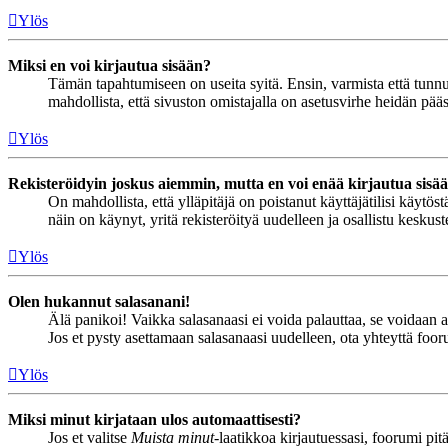
Ylös
Miksi en voi kirjautua sisään?
Tämän tapahtumiseen on useita syitä. Ensin, varmista että tunnuks
mahdollista, että sivuston omistajalla on asetusvirhe heidän pääss
Ylös
Rekisteröidyin joskus aiemmin, mutta en voi enää kirjautua sisä
On mahdollista, että ylläpitäjä on poistanut käyttäjätilisi käytö
näin on käynyt, yritä rekisteröityä uudelleen ja osallistu keskus
Ylös
Olen hukannut salasanani!
Älä panikoi! Vaikka salasanaasi ei voida palauttaa, se voidaan 
Jos et pysty asettamaan salasanaasi uudelleen, ota yhteyttä foor
Ylös
Miksi minut kirjataan ulos automaattisesti?
Jos et valitse
Muista minut
-laatikkoa kirjautuessasi, foorumi pi