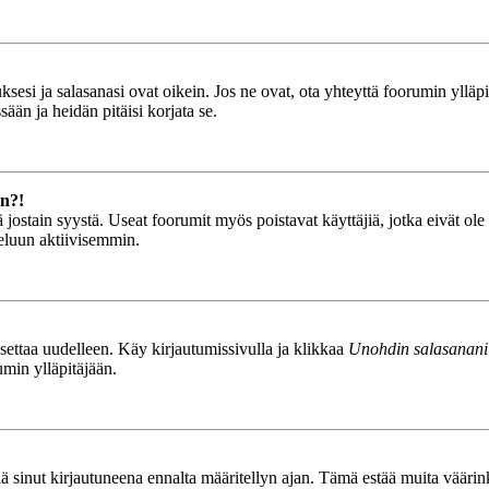
esi ja salasanasi ovat oikein. Jos ne ovat, ota yhteyttä foorumin ylläpit
ään ja heidän pitäisi korjata se.
än?!
stä jostain syystä. Useat foorumit myös poistavat käyttäjiä, jotka eivät o
teluun aktiivisemmin.
asettaa uudelleen. Käy kirjautumissivulla ja klikkaa
Unohdin salasanani
umin ylläpitäjään.
tää sinut kirjautuneena ennalta määritellyn ajan. Tämä estää muita vääri