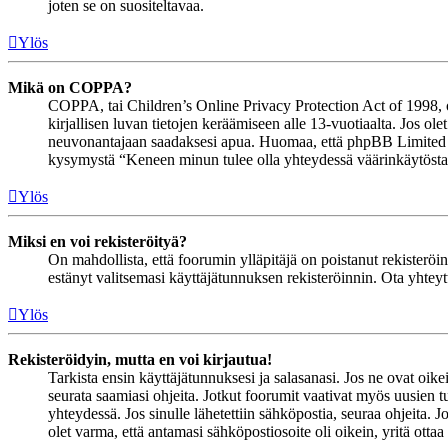
joten se on suositeltavaa.
Ylös
Mikä on COPPA?
COPPA, tai Children’s Online Privacy Protection Act of 1998, on 
kirjallisen luvan tietojen keräämiseen alle 13-vuotiaalta. Jos ol
neuvonantajaan saadaksesi apua. Huomaa, että phpBB Limited ja 
kysymystä “Keneen minun tulee olla yhteydessä väärinkäytöstapau
Ylös
Miksi en voi rekisteröityä?
On mahdollista, että foorumin ylläpitäjä on poistanut rekisteröinn
estänyt valitsemasi käyttäjätunnuksen rekisteröinnin. Ota yhteyt
Ylös
Rekisteröidyin, mutta en voi kirjautua!
Tarkista ensin käyttäjätunnuksesi ja salasanasi. Jos ne ovat oike
seurata saamiasi ohjeita. Jotkut foorumit vaativat myös uusien tu
yhteydessä. Jos sinulle lähetettiin sähköpostia, seuraa ohjeita. 
olet varma, että antamasi sähköpostiosoite oli oikein, yritä ottaa