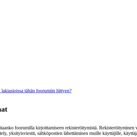
lakiasioissa tähän foorumiin liittyen?
mat
rvitaanko foorumilla kirjoittamiseen rekisteröitymistä. Rekisteröityminen 
ely, yksityisviestit, sähköpostien lähettäminen muille käyttäjille, käyt