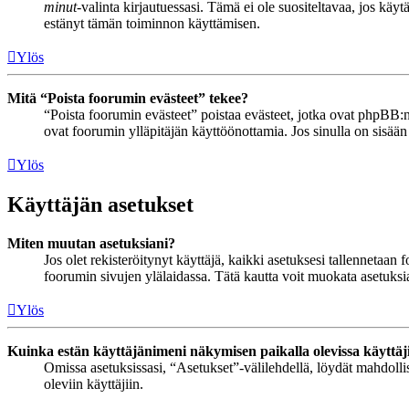
minut
-valinta kirjautuessasi. Tämä ei ole suositeltavaa, jos käyt
estänyt tämän toiminnon käyttämisen.
Ylös
Mitä “Poista foorumin evästeet” tekee?
“Poista foorumin evästeet” poistaa evästeet, jotka ovat phpBB:n 
ovat foorumin ylläpitäjän käyttöönottamia. Jos sinulla on sisää
Ylös
Käyttäjän asetukset
Miten muutan asetuksiani?
Jos olet rekisteröitynyt käyttäjä, kaikki asetuksesi tallennetaa
foorumin sivujen ylälaidassa. Tätä kautta voit muokata asetuksias
Ylös
Kuinka estän käyttäjänimeni näkymisen paikalla olevissa käyttäj
Omissa asetuksissasi, “Asetukset”-välilehdellä, löydät mahdoll
oleviin käyttäjiin.