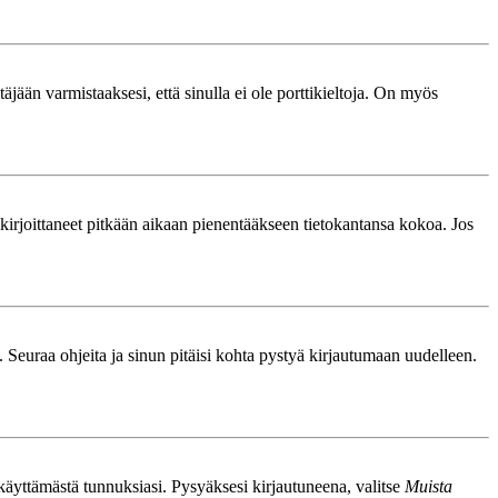
äjään varmistaaksesi, että sinulla ei ole porttikieltoja. On myös
le kirjoittaneet pitkään aikaan pienentääkseen tietokantansa kokoa. Jos
. Seuraa ohjeita ja sinun pitäisi kohta pystyä kirjautumaan uudelleen.
nkäyttämästä tunnuksiasi. Pysyäksesi kirjautuneena, valitse
Muista