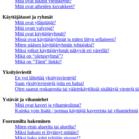
Mitä ovat lukitut viestiketjut?
Mitä ovat aiheiden kuvakkeet?
Käyttäjätasot ja ryhmät
Mitä ovat ylläpitäjät?
Mitä ovatr valvojat?
Mitä ovat käyttäjäryhmät?
Missä ovat käyttäjäryhmät ja miten liityn sellaiseen?
Miten pääsen käyttäjäryhmän johtajaksi?
Miksi jotkut käyttäjäryhmät näkyvät eri väreillä?
Mikä on “oletusryhmä”?
Mikä on “Tiimi” linkki?
Yksityisviestit
En voi lähettää yksityisviestejä!
Saan yksityisviestejä joita en halua!
Olen saanut roskapostia tai väärinkäytöksiä sisältäviä viestejä tä
Ystävät ja vihamiehet
Mitä ovat kaveri ja vihamieslistat?
Kuinka voin lisätä / poistaa käyttäjiä kavereista tai vihamiehistä
Foorumilta hakeminen
Miten etsin alueelta tai alueilta?
Miksi hakuni ei löytänyt mitään?
Miksi haku johti tyhjään sivuun!?