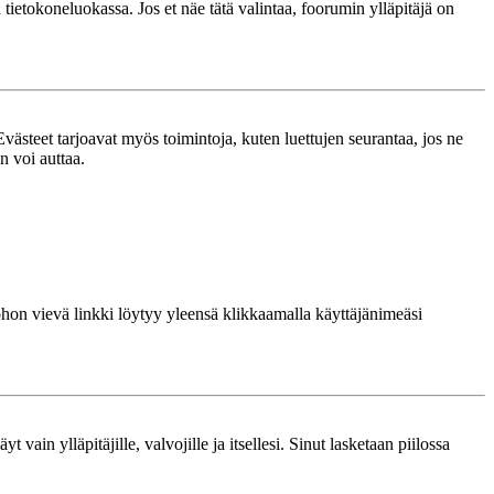
n tietokoneluokassa. Jos et näe tätä valintaa, foorumin ylläpitäjä on
västeet tarjoavat myös toimintoja, kuten luettujen seurantaa, jos ne
n voi auttaa.
 johon vievä linkki löytyy yleensä klikkaamalla käyttäjänimeäsi
 vain ylläpitäjille, valvojille ja itsellesi. Sinut lasketaan piilossa