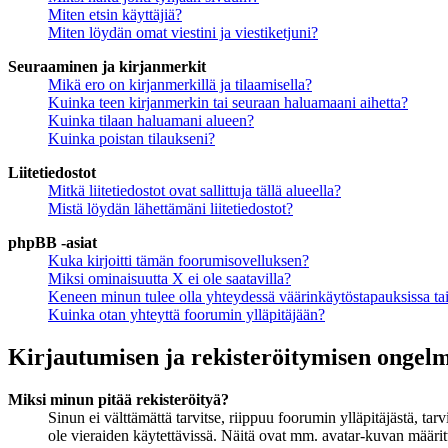
Miten etsin käyttäjiä?
Miten löydän omat viestini ja viestiketjuni?
Seuraaminen ja kirjanmerkit
Mikä ero on kirjanmerkillä ja tilaamisella?
Kuinka teen kirjanmerkin tai seuraan haluamaani aihetta?
Kuinka tilaan haluamani alueen?
Kuinka poistan tilaukseni?
Liitetiedostot
Mitkä liitetiedostot ovat sallittuja tällä alueella?
Mistä löydän lähettämäni liitetiedostot?
phpBB -asiat
Kuka kirjoitti tämän foorumisovelluksen?
Miksi ominaisuutta X ei ole saatavilla?
Keneen minun tulee olla yhteydessä väärinkäytöstapauksissa tai 
Kuinka otan yhteyttä foorumin ylläpitäjään?
Kirjautumisen ja rekisteröitymisen ongel
Miksi minun pitää rekisteröityä?
Sinun ei välttämättä tarvitse, riippuu foorumin ylläpitäjästä, ta
ole vieraiden käytettävissä. Näitä ovat mm. avatar-kuvan määritt