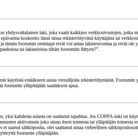
yhdysvaltalainen laki, joka vaatii kaikkien verkkosivustojen, jotka mahd
et epävarma koskeeko tämä sinua rekisteröityvänä käyttäjänä tai verkkosiv
tämän foorumin omistajat eivät voi antaa lakineuvontaa ja eivät ole yh
ksissa tai lakiasioissa tähän foorumiin liittyen?”.
in käytöstä estääkseen uusia vierailijoita rekisteröitymästä. Foorumin yl
tä foorumin ylläpitäjään saadaksesi apua.
in, yksi kahdesta asiasta on saattanut tapahtua. Jos COPPA-tuki on käytöss
nnusten aktivoinnin joko sinun itsesi toimesta tai ylläpitäjän toimesta e
Jos et saanut sähköpostia, olet saattanut antaa virheellisen sähköpostioso
 yhteyttä foorumin ylläpitäjään.