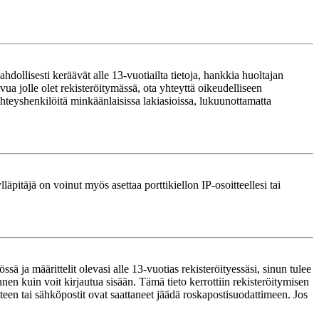
ollisesti keräävät alle 13-vuotiailta tietoja, hankkia huoltajan
ua jolle olet rekisteröitymässä, ota yhteyttä oikeudelliseen
teyshenkilöitä minkäänlaisissa lakiasioissa, lukuunottamatta
läpitäjä on voinut myös asettaa porttikiellon IP-osoitteellesi tai
ä ja määrittelit olevasi alle 13-vuotias rekisteröityessäsi, sinun tulee
nnen kuin voit kirjautua sisään. Tämä tieto kerrottiin rekisteröitymisen
itteen tai sähköpostit ovat saattaneet jäädä roskapostisuodattimeen. Jos