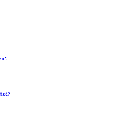
ään?!
jissä?