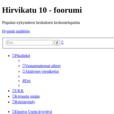
Hirvikatu 10 - foorumi
Pispalan nykytaiteen keskuksen keskustelupalsta
Hyppää sisältöön
Tarkennettu
Etsi
haku
Pikalinkit
Vastaamattomat aiheet
Aktiiviset viestiketjut
Etsi
UKK
Kirjaudu sisään
Rekisteröidy
Etusivu
Usein kysyttyä