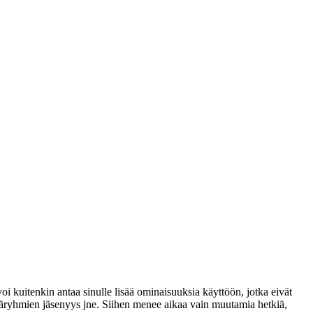
voi kuitenkin antaa sinulle lisää ominaisuuksia käyttöön, jotka eivät
täjäryhmien jäsenyys jne. Siihen menee aikaa vain muutamia hetkiä,