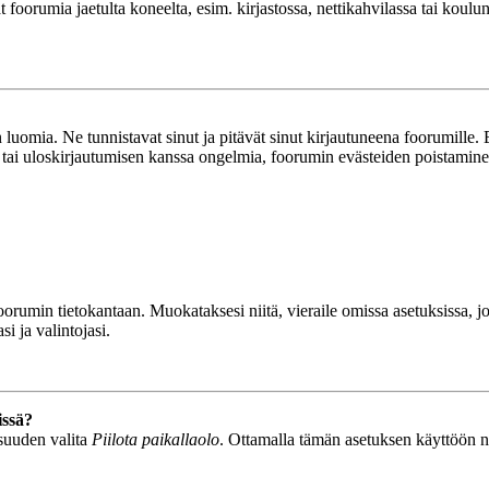
ät foorumia jaetulta koneelta, esim. kirjastossa, nettikahvilassa tai koulu
luomia. Ne tunnistavat sinut ja pitävät sinut kirjautuneena foorumille. E
n tai uloskirjautumisen kanssa ongelmia, foorumin evästeiden poistamine
n foorumin tietokantaan. Muokataksesi niitä, vieraile omissa asetuksissa,
i ja valintojasi.
issä?
isuuden valita
Piilota paikallaolo
. Ottamalla tämän asetuksen käyttöön näyt