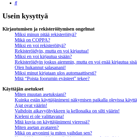
Etsi
Usein kysyttyä
Kirjautumisen ja rekisteröitymisen ongelmat
Miksi minun pitää rekisteröityä?
Mikä on COPPA?
Miksi en voi rekisteröityä?
Rekisteröidyin, mutta en voi kirjautua!
Miksi en voi kirjautua sisään?
Rekisteröidyin joskus aiemmin, mutta en voi enää kirjautua sis
Olen hukannut salasanani!
Miksi minut kirjataan ulos automaattisesti?
Mitä “Poista foorumin evästeet” tekee?
Käyttäjän asetukset
Miten muutan asetuksiani?
Kuinka estän käyttäjänimeni näkymisen paikalla olevissa käyttä
Ajat ovat väärin!
Vaihdoin aikavyöhykkeen ja kellonaika on silti väärin!
Kieleni ei ole valittavana!
Mitä kuvia on käyttäjänimeni vieressä?
Miten asetan avataren?
Mikä on arvonimi ja miten vaihdan sen?