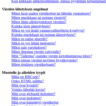
Kun klikkaan sähköpostilinkkiä, minua pyydetään kirjautumaa
Viestien lähetyksen ongelmat
Miten luon uuden viestiketjun tai lähetän vastauksen?
Miten muokkaan tai poistan viestejä?
Miten liitän allekirjoituksen viestiini?
Kuinka luon äänestyksen?
Miksi en voi lisätä vastausvaihtoehtoja kyselyyn?
Kuinka muokkaan tai poistan äänestyksen?
Miksi en pääse alueelle?
Miksi en voi liittää tiedostoja?
Miksi sain varoituksen?
Miten ilmoitan viestin valvojalle?
Mitä “Tallenna”-painike viestin kirjoittamisessa tekee?
Miksi minun viestini tarvitsee hyväksynnän?
Miten tönäisen viestiketjuani?
Muotoilu ja aiheiden tyypit
Mikä on BBCode?
Onko HTML sallittu?
Mitä ovat hymiöt?
Voinko lähettää kuvia?
Mitä ovat globaalit tiedotteet?
Mitä ovat tiedotteet?
Mitä ovat kiinnitetyt viestiketjut