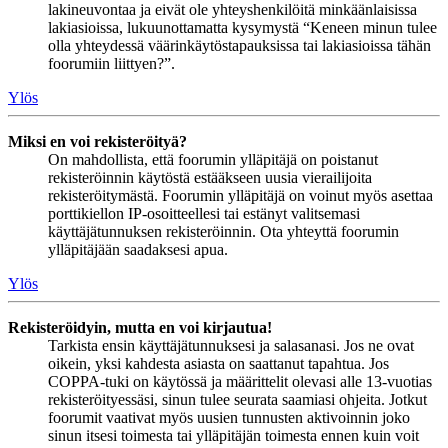
lakineuvontaa ja eivät ole yhteyshenkilöitä minkäänlaisissa
lakiasioissa, lukuunottamatta kysymystä “Keneen minun tulee
olla yhteydessä väärinkäytöstapauksissa tai lakiasioissa tähän
foorumiin liittyen?”.
Ylös
Miksi en voi rekisteröityä?
On mahdollista, että foorumin ylläpitäjä on poistanut
rekisteröinnin käytöstä estääkseen uusia vierailijoita
rekisteröitymästä. Foorumin ylläpitäjä on voinut myös asettaa
porttikiellon IP-osoitteellesi tai estänyt valitsemasi
käyttäjätunnuksen rekisteröinnin. Ota yhteyttä foorumin
ylläpitäjään saadaksesi apua.
Ylös
Rekisteröidyin, mutta en voi kirjautua!
Tarkista ensin käyttäjätunnuksesi ja salasanasi. Jos ne ovat
oikein, yksi kahdesta asiasta on saattanut tapahtua. Jos
COPPA-tuki on käytössä ja määrittelit olevasi alle 13-vuotias
rekisteröityessäsi, sinun tulee seurata saamiasi ohjeita. Jotkut
foorumit vaativat myös uusien tunnusten aktivoinnin joko
sinun itsesi toimesta tai ylläpitäjän toimesta ennen kuin voit