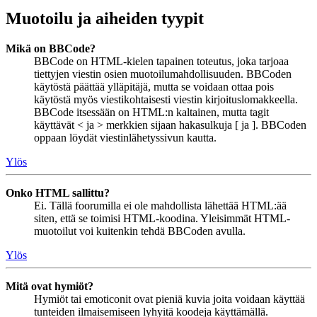
Muotoilu ja aiheiden tyypit
Mikä on BBCode?
BBCode on HTML-kielen tapainen toteutus, joka tarjoaa
tiettyjen viestin osien muotoilumahdollisuuden. BBCoden
käytöstä päättää ylläpitäjä, mutta se voidaan ottaa pois
käytöstä myös viestikohtaisesti viestin kirjoituslomakkeella.
BBCode itsessään on HTML:n kaltainen, mutta tagit
käyttävät < ja > merkkien sijaan hakasulkuja [ ja ]. BBCoden
oppaan löydät viestinlähetyssivun kautta.
Ylös
Onko HTML sallittu?
Ei. Tällä foorumilla ei ole mahdollista lähettää HTML:ää
siten, että se toimisi HTML-koodina. Yleisimmät HTML-
muotoilut voi kuitenkin tehdä BBCoden avulla.
Ylös
Mitä ovat hymiöt?
Hymiöt tai emoticonit ovat pieniä kuvia joita voidaan käyttää
tunteiden ilmaisemiseen lyhyitä koodeja käyttämällä.