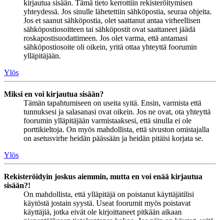
kirjautua sisään. Tämä tieto kerrottiin rekisteröitymisen
yhteydessä. Jos sinulle lähetettiin sähköpostia, seuraa ohjeita.
Jos et saanut sähköpostia, olet saattanut antaa virheellisen
sähköpostiosoitteen tai sähköpostit ovat saattaneet jäädä
roskapostisuodattimeen. Jos olet varma, että antamasi
sähköpostiosoite oli oikein, yritä ottaa yhteyttä foorumin
ylläpitäjään.
Ylös
Miksi en voi kirjautua sisään?
Tämän tapahtumiseen on useita syitä. Ensin, varmista että
tunnuksesi ja salasanasi ovat oikein. Jos ne ovat, ota yhteyttä
foorumin ylläpitäjään varmistaaksesi, että sinulla ei ole
porttikieltoja. On myös mahdollista, että sivuston omistajalla
on asetusvirhe heidän päässään ja heidän pitäisi korjata se.
Ylös
Rekisteröidyin joskus aiemmin, mutta en voi enää kirjautua
sisään?!
On mahdollista, että ylläpitäjä on poistanut käyttäjätilisi
käytöstä jostain syystä. Useat foorumit myös poistavat
käyttäjiä, jotka eivät ole kirjoittaneet pitkään aikaan