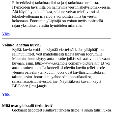
Esimerkiksi :) tarkoittaa iloista ja :( tarkoittaa surullista.
Hymiöiden täysi lista on nähtävillä viestinlähetyslomakkeessa.
Älä käytä hymiöitä liikaa, sillä ne voivat tehdä viestistä
lukukelvottoman ja valvoja voi poistaa niitä tai viestin
kokonaan. Foorumin ylläpitäjä on voinut myös määritellä
rajan yksittäisen viestin hymiöiden määrälle.
Ylös
Voinko lähettää kuvia?
Kyllä, kuvia voidaan käyttää viesteissäsi. Jos ylläpitäjä on
sallinut liitteet, voit mahdollisesti ladata kuvan foorumille.
Muutoin sinun täytyy antaa osoite julkisesti saatavilla olevaan
kuvaan, esim. http://www.example.com/my-picture.gif. Et voi
antaa osoitetta omalla koneellasi oleviin kuviin (ellei se ole
yleinen palvelin) tai kuviin, jotka ovat käyttäjätunnistuksen
takana, esim. hotmail tai yahoo sähköpostilaatikot,
salasanasuojatut sivustot, jne. Näyttääksesi kuvan, käytä
BBCoden [img]-tagia.
Ylös
Mitä ovat globaalit tiedotteet?
Globaalit tiedotteet sisältävät tärkeää tietoa ja sinun tulisi lukea