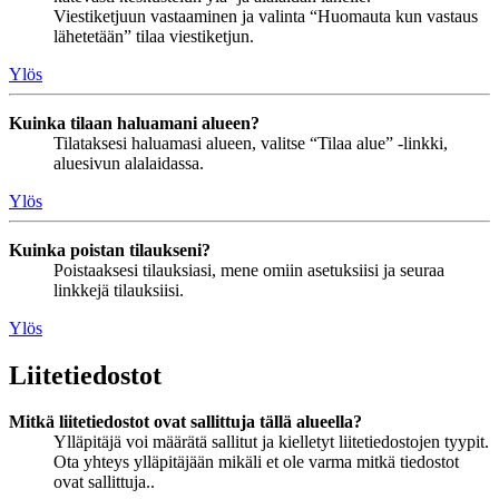
Viestiketjuun vastaaminen ja valinta “Huomauta kun vastaus
lähetetään” tilaa viestiketjun.
Ylös
Kuinka tilaan haluamani alueen?
Tilataksesi haluamasi alueen, valitse “Tilaa alue” -linkki,
aluesivun alalaidassa.
Ylös
Kuinka poistan tilaukseni?
Poistaaksesi tilauksiasi, mene omiin asetuksiisi ja seuraa
linkkejä tilauksiisi.
Ylös
Liitetiedostot
Mitkä liitetiedostot ovat sallittuja tällä alueella?
Ylläpitäjä voi määrätä sallitut ja kielletyt liitetiedostojen tyypit.
Ota yhteys ylläpitäjään mikäli et ole varma mitkä tiedostot
ovat sallittuja..