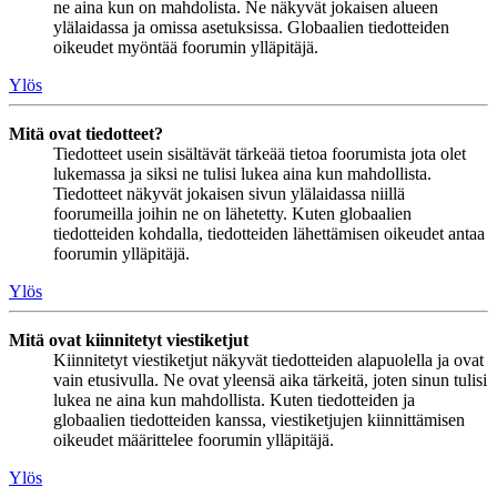
ne aina kun on mahdolista. Ne näkyvät jokaisen alueen
ylälaidassa ja omissa asetuksissa. Globaalien tiedotteiden
oikeudet myöntää foorumin ylläpitäjä.
Ylös
Mitä ovat tiedotteet?
Tiedotteet usein sisältävät tärkeää tietoa foorumista jota olet
lukemassa ja siksi ne tulisi lukea aina kun mahdollista.
Tiedotteet näkyvät jokaisen sivun ylälaidassa niillä
foorumeilla joihin ne on lähetetty. Kuten globaalien
tiedotteiden kohdalla, tiedotteiden lähettämisen oikeudet antaa
foorumin ylläpitäjä.
Ylös
Mitä ovat kiinnitetyt viestiketjut
Kiinnitetyt viestiketjut näkyvät tiedotteiden alapuolella ja ovat
vain etusivulla. Ne ovat yleensä aika tärkeitä, joten sinun tulisi
lukea ne aina kun mahdollista. Kuten tiedotteiden ja
globaalien tiedotteiden kanssa, viestiketjujen kiinnittämisen
oikeudet määrittelee foorumin ylläpitäjä.
Ylös