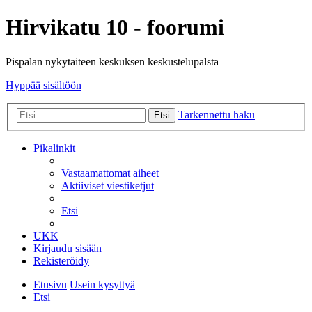
Hirvikatu 10 - foorumi
Pispalan nykytaiteen keskuksen keskustelupalsta
Hyppää sisältöön
Tarkennettu haku
Etsi
Pikalinkit
Vastaamattomat aiheet
Aktiiviset viestiketjut
Etsi
UKK
Kirjaudu sisään
Rekisteröidy
Etusivu
Usein kysyttyä
Etsi