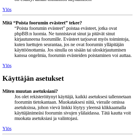
Ylös
Mitä “Poista foorumin evästeet” tekee?
“Poista foorumin evästeet” poistaa evästeet, jotka ovat
phpBB:n luomia. Ne tunnistavat sinut ja pitävät sinut
kirjautuneena foorumille. Evästeet tarjoavat myös toimintoja,
kuten luettujen seurantaa, jos ne ovat foorumin ylläpitäjän
käyttöönottamia. Jos sinulla on sisään tai uloskirjautumisen
kanssa ongelmia, foorumin evästeiden poistaminen voi auttaa.
Ylös
Käyttäjän asetukset
Miten muutan asetuksiani?
Jos olet rekisteröitynyt käyttäjä, kaikki asetuksesi tallennetaan
foorumin tietokantaan. Muokataksesi niitä, vieraile omissa
asetuksissa, johon vievä linkki löytyy yleensä klikkaamalla
käyttäjänimeäsi foorumin sivujen ylälaidassa. Tätä kautta voit
muokata asetuksiasi ja valintojasi.
Ylös