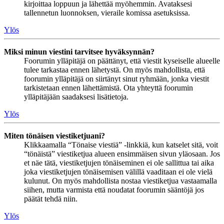
kirjoittaa loppuun ja lähettää myöhemmin. Avataksesi
tallennetun luonnoksen, vieraile komissa asetuksissa.
Ylös
Miksi minun viestini tarvitsee hyväksynnän?
Foorumin ylläpitäjä on päättänyt, että viestit kyseiselle alueelle
tulee tarkastaa ennen lähetystä. On myös mahdollista, että
foorumin ylläpitäjä on siirtänyt sinut ryhmään, jonka viestit
tarkistetaan ennen lähettämistä. Ota yhteyttä foorumin
ylläpitäjään saadaksesi lisätietoja.
Ylös
Miten tönäisen viestiketjuani?
Klikkaamalla “Tönaise viestiä” -linkkiä, kun katselet sitä, voit
“tönäistä” viestiketjua alueen ensimmäisen sivun yläosaan. Jos
et näe tätä, viestiketjujen tönäiseminen ei ole sallittua tai aika
joka viestiketjujen tönäisemisen välillä vaaditaan ei ole vielä
kulunut. On myös mahdollista nostaa viestiketjua vastaamalla
siihen, mutta varmista että noudatat foorumin sääntöjä jos
päätät tehdä niin.
Ylös