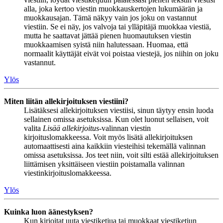
alla, joka kertoo viestin muokkauskertojen lukumäärän ja
muokkausajan. Tämä näkyy vain jos joku on vastannut
viestiin. Se ei näy, jos valvoja tai ylläpitäjä muokkaa viestiä,
mutta he saattavat jättää pienen huomautuksen viestin
muokkaamisen syistä niin halutessaan. Huomaa, että
normaalit käyttäjät eivät voi poistaa viestejä, jos niihin on joku
vastannut.
Ylös
Miten liitän allekirjoituksen viestiini?
Lisätäksesi allekirjoituksen viestiisi, sinun täytyy ensin luoda
sellainen omissa asetuksissa. Kun olet luonut sellaisen, voit
valita
Lisää allekirjoitus
-valinnan viestin
kirjoituslomakkeessa. Voit myös lisätä allekirjoituksen
automaattisesti aina kaikkiin viesteihisi tekemällä valinnan
omissa asetuksissa. Jos teet niin, voit silti estää allekirjoituksen
liittämisen yksittäiseen viestiin poistamalla valinnan
viestinkirjoituslomakkeessa.
Ylös
Kuinka luon äänestyksen?
Kun kirjoitat uuta viestiketjua tai muokkaat viestiketjun