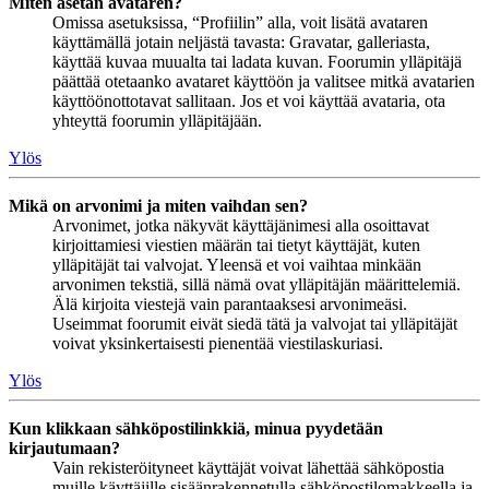
Miten asetan avataren?
Omissa asetuksissa, “Profiilin” alla, voit lisätä avataren
käyttämällä jotain neljästä tavasta: Gravatar, galleriasta,
käyttää kuvaa muualta tai ladata kuvan. Foorumin ylläpitäjä
päättää otetaanko avataret käyttöön ja valitsee mitkä avatarien
käyttöönottotavat sallitaan. Jos et voi käyttää avataria, ota
yhteyttä foorumin ylläpitäjään.
Ylös
Mikä on arvonimi ja miten vaihdan sen?
Arvonimet, jotka näkyvät käyttäjänimesi alla osoittavat
kirjoittamiesi viestien määrän tai tietyt käyttäjät, kuten
ylläpitäjät tai valvojat. Yleensä et voi vaihtaa minkään
arvonimen tekstiä, sillä nämä ovat ylläpitäjän määrittelemiä.
Älä kirjoita viestejä vain parantaaksesi arvonimeäsi.
Useimmat foorumit eivät siedä tätä ja valvojat tai ylläpitäjät
voivat yksinkertaisesti pienentää viestilaskuriasi.
Ylös
Kun klikkaan sähköpostilinkkiä, minua pyydetään
kirjautumaan?
Vain rekisteröityneet käyttäjät voivat lähettää sähköpostia
muille käyttäjille sisäänrakennetulla sähköpostilomakkeella ja