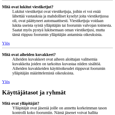
Mitä ovat lukitut viestiketjut?
Lukitut viestiketjut ovat viestiketjuja, joihin ei voi enää
lähettää vastauksia ja mahdolliset kyselyt joita viestiketjussa
oli, ovat päättyneet automaattisesti. Viestiketjuja voidaan
lukita useista syistä ylläpitäjän tai foorumin valvojan toimesta.
Saatat myös pystyä lukitsemaan oman viestiketjusi, mutta
tämä riippuu foorumin ylläpitäjän antamista oikeuksista.
Ylös
Mitä ovat aiheiden kuvakkeet?
Aiheiden kuvakkeet ovat aiheen aloittajan valitsemia
kuvakkeita joiden on tarkoitus kuvastaa niiden sisältöä.
Aiheiden kuvakkeiden käyttöoikeudet riippuvat foorumin
ylläpitäjän määrittelemistä oikeuksista.
Ylös
Käyttäjätasot ja ryhmät
Mitä ovat ylläpitäjät?
Ylläpitäjät ovat jäseniä joille on annettu korkeimman tason
kontrolli koko foorumiin. Nämä jäsenet voivat hallita