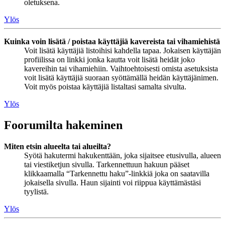
oletuksena.
Ylös
Kuinka voin lisätä / poistaa käyttäjiä kavereista tai vihamiehistä
Voit lisätä käyttäjiä listoihisi kahdella tapaa. Jokaisen käyttäjän
profiilissa on linkki jonka kautta voit lisätä heidät joko
kavereihin tai vihamiehiin. Vaihtoehtoisesti omista asetuksista
voit lisätä käyttäjiä suoraan syöttämällä heidän käyttäjänimen.
Voit myös poistaa käyttäjiä listaltasi samalta sivulta.
Ylös
Foorumilta hakeminen
Miten etsin alueelta tai alueilta?
Syötä hakutermi hakukenttään, joka sijaitsee etusivulla, alueen
tai viestiketjun sivulla. Tarkennettuun hakuun pääset
klikkaamalla “Tarkennettu haku”-linkkiä joka on saatavilla
jokaisella sivulla. Haun sijainti voi riippua käyttämästäsi
tyylistä.
Ylös