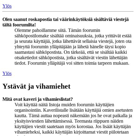
Ylös
Olen saanut roskapostia tai väärinkäytöksiä sisältäviä viestejä
tältä foorumilta!
Olemme pahoillamme siitä. Tämän foorumin
sähköpostilomake sisältää ominaisuuksia, jotka yrittävät estää
ja seurata käyttäjiä, jotka lähettävät sellaisia viestejä, joten ota
yhteyttä foorumin ylläpitäjään ja lähetä hänelle täysi kopio
saamastasi sähköpostista. On tärkeää, että se sisältää kaikki
otsaketiedot sähköpostista, jotka sisältävät viestin lähettäjän
tiedot. Foorumin ylläpitäjä voi sitten toimia tarpeen mukaan.
Ylös
Ystävät ja vihamiehet
Mitä ovat kaveri ja vihamieslistat?
Voit käyttää näitä listoja muiden foorumin käyttäjien
organisointiin. Kaverilistalle lisätään käyttäjiä omien asetusten
kautta. Tämä auttaa nopeasti näkemään jos he ovat paikalla ja
yksityisviestien lähettämisessä. Teemasta riippuen näiden
käyttäjien viestit saatetaan myös korostaa. Jos lisäät käyttäjän
vihamieheksi, kaikki käyttäjän kirjoittamat viestit piilotetaan