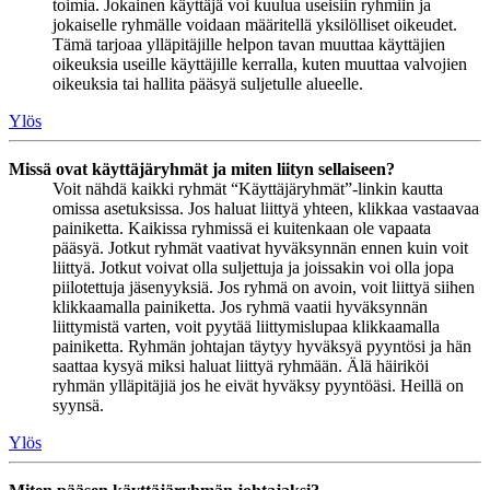
toimia. Jokainen käyttäjä voi kuulua useisiin ryhmiin ja
jokaiselle ryhmälle voidaan määritellä yksilölliset oikeudet.
Tämä tarjoaa ylläpitäjille helpon tavan muuttaa käyttäjien
oikeuksia useille käyttäjille kerralla, kuten muuttaa valvojien
oikeuksia tai hallita pääsyä suljetulle alueelle.
Ylös
Missä ovat käyttäjäryhmät ja miten liityn sellaiseen?
Voit nähdä kaikki ryhmät “Käyttäjäryhmät”-linkin kautta
omissa asetuksissa. Jos haluat liittyä yhteen, klikkaa vastaavaa
painiketta. Kaikissa ryhmissä ei kuitenkaan ole vapaata
pääsyä. Jotkut ryhmät vaativat hyväksynnän ennen kuin voit
liittyä. Jotkut voivat olla suljettuja ja joissakin voi olla jopa
piilotettuja jäsenyyksiä. Jos ryhmä on avoin, voit liittyä siihen
klikkaamalla painiketta. Jos ryhmä vaatii hyväksynnän
liittymistä varten, voit pyytää liittymislupaa klikkaamalla
painiketta. Ryhmän johtajan täytyy hyväksyä pyyntösi ja hän
saattaa kysyä miksi haluat liittyä ryhmään. Älä häiriköi
ryhmän ylläpitäjiä jos he eivät hyväksy pyyntöäsi. Heillä on
syynsä.
Ylös