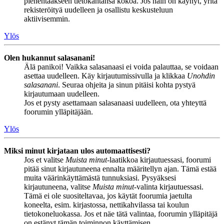
pienentääkseen tietokantansa kokoa. Jos näin on käynyt, yritä
rekisteröityä uudelleen ja osallistu keskusteluun
aktiivisemmin.
Ylös
Olen hukannut salasanani!
Älä panikoi! Vaikka salasanaasi ei voida palauttaa, se voidaan
asettaa uudelleen. Käy kirjautumissivulla ja klikkaa
Unohdin
salasanani
. Seuraa ohjeita ja sinun pitäisi kohta pystyä
kirjautumaan uudelleen.
Jos et pysty asettamaan salasanaasi uudelleen, ota yhteyttä
foorumin ylläpitäjään.
Ylös
Miksi minut kirjataan ulos automaattisesti?
Jos et valitse
Muista minut
-laatikkoa kirjautuessasi, foorumi
pitää sinut kirjautuneena ennalta määritellyn ajan. Tämä estää
muita väärinkäyttämästä tunnuksiasi. Pysyäksesi
kirjautuneena, valitse
Muista minut
-valinta kirjautuessasi.
Tämä ei ole suositeltavaa, jos käytät foorumia jaetulta
koneelta, esim. kirjastossa, nettikahvilassa tai koulun
tietokoneluokassa. Jos et näe tätä valintaa, foorumin ylläpitäjä
on estänyt tämän toiminnon käyttämisen.