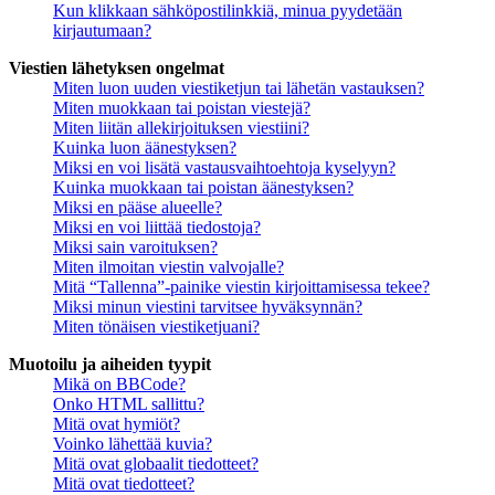
Kun klikkaan sähköpostilinkkiä, minua pyydetään
kirjautumaan?
Viestien lähetyksen ongelmat
Miten luon uuden viestiketjun tai lähetän vastauksen?
Miten muokkaan tai poistan viestejä?
Miten liitän allekirjoituksen viestiini?
Kuinka luon äänestyksen?
Miksi en voi lisätä vastausvaihtoehtoja kyselyyn?
Kuinka muokkaan tai poistan äänestyksen?
Miksi en pääse alueelle?
Miksi en voi liittää tiedostoja?
Miksi sain varoituksen?
Miten ilmoitan viestin valvojalle?
Mitä “Tallenna”-painike viestin kirjoittamisessa tekee?
Miksi minun viestini tarvitsee hyväksynnän?
Miten tönäisen viestiketjuani?
Muotoilu ja aiheiden tyypit
Mikä on BBCode?
Onko HTML sallittu?
Mitä ovat hymiöt?
Voinko lähettää kuvia?
Mitä ovat globaalit tiedotteet?
Mitä ovat tiedotteet?