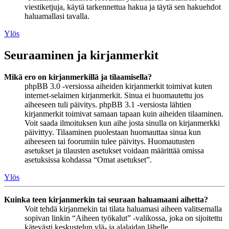
viestiketjuja, käytä tarkennettua hakua ja täytä sen hakuehdot
haluamallasi tavalla.
Ylös
Seuraaminen ja kirjanmerkit
Mikä ero on kirjanmerkillä ja tilaamisella?
phpBB 3.0 -versiossa aiheiden kirjanmerkit toimivat kuten
internet-selaimen kirjanmerkit. Sinua ei huomautettu jos
aiheeseen tuli päivitys. phpBB 3.1 -versiosta lähtien
kirjanmerkit toimivat samaan tapaan kuin aiheiden tilaaminen.
Voit saada ilmoituksen kun aihe josta sinulla on kirjanmerkki
päivittyy. Tilaaminen puolestaan huomauttaa sinua kun
aiheeseen tai foorumiin tulee päivitys. Huomautusten
asetukset ja tilausten asetukset voidaan määrittää omissa
asetuksissa kohdassa “Omat asetukset”.
Ylös
Kuinka teen kirjanmerkin tai seuraan haluamaani aihetta?
Voit tehdä kirjanmekin tai tilata haluamasi aiheen valitsemalla
sopivan linkin “Aiheen työkalut” -valikossa, joka on sijoitettu
kätevästi keskustelun ylä- ja alalaidan lähelle.