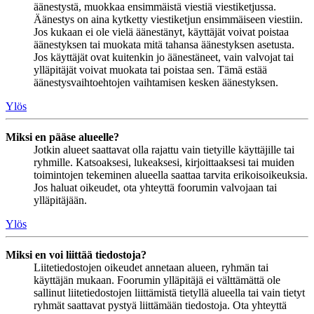
äänestystä, muokkaa ensimmäistä viestiä viestiketjussa.
Äänestys on aina kytketty viestiketjun ensimmäiseen viestiin.
Jos kukaan ei ole vielä äänestänyt, käyttäjät voivat poistaa
äänestyksen tai muokata mitä tahansa äänestyksen asetusta.
Jos käyttäjät ovat kuitenkin jo äänestäneet, vain valvojat tai
ylläpitäjät voivat muokata tai poistaa sen. Tämä estää
äänestysvaihtoehtojen vaihtamisen kesken äänestyksen.
Ylös
Miksi en pääse alueelle?
Jotkin alueet saattavat olla rajattu vain tietyille käyttäjille tai
ryhmille. Katsoaksesi, lukeaksesi, kirjoittaaksesi tai muiden
toimintojen tekeminen alueella saattaa tarvita erikoisoikeuksia.
Jos haluat oikeudet, ota yhteyttä foorumin valvojaan tai
ylläpitäjään.
Ylös
Miksi en voi liittää tiedostoja?
Liitetiedostojen oikeudet annetaan alueen, ryhmän tai
käyttäjän mukaan. Foorumin ylläpitäjä ei välttämättä ole
sallinut liitetiedostojen liittämistä tietyllä alueella tai vain tietyt
ryhmät saattavat pystyä liittämään tiedostoja. Ota yhteyttä