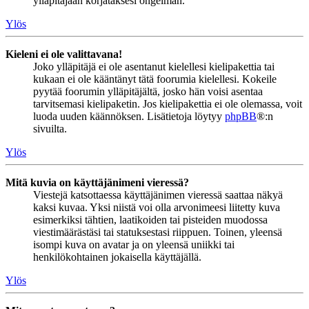
ylläpitäjään korjataksesi ongelman.
Ylös
Kieleni ei ole valittavana!
Joko ylläpitäjä ei ole asentanut kielellesi kielipakettia tai
kukaan ei ole kääntänyt tätä foorumia kielellesi. Kokeile
pyytää foorumin ylläpitäjältä, josko hän voisi asentaa
tarvitsemasi kielipaketin. Jos kielipakettia ei ole olemassa, voit
luoda uuden käännöksen. Lisätietoja löytyy
phpBB
®:n
sivuilta.
Ylös
Mitä kuvia on käyttäjänimeni vieressä?
Viestejä katsottaessa käyttäjänimen vieressä saattaa näkyä
kaksi kuvaa. Yksi niistä voi olla arvonimeesi liitetty kuva
esimerkiksi tähtien, laatikoiden tai pisteiden muodossa
viestimäärästäsi tai statuksestasi riippuen. Toinen, yleensä
isompi kuva on avatar ja on yleensä uniikki tai
henkilökohtainen jokaisella käyttäjällä.
Ylös