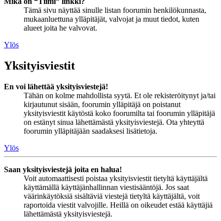
Mikä on “Tiimi” linkki?
Tämä sivu näyttää sinulle listan foorumin henkilökunnasta,
mukaanluettuna ylläpitäjät, valvojat ja muut tiedot, kuten
alueet joita he valvovat.
Ylös
Yksityisviestit
En voi lähettää yksityisviestejä!
Tähän on kolme mahdollista syytä. Et ole rekisteröitynyt ja/tai
kirjautunut sisään, foorumin ylläpitäjä on poistanut
yksityisviestit käytöstä koko foorumilta tai foorumin ylläpitäjä
on estänyt sinua lähettämästä yksityisviestejä. Ota yhteyttä
foorumin ylläpitäjään saadaksesi lisätietoja.
Ylös
Saan yksityisviestejä joita en halua!
Voit automaattisesti poistaa yksityisviestit tietyltä käyttäjältä
käyttämällä käyttäjänhallinnan viestisääntöjä. Jos saat
väärinkäytöksiä sisältäviä viestejä tietyltä käyttäjältä, voit
raportoida viestit valvojille. Heillä on oikeudet estää käyttäjiä
lähettämästä yksityisviestejä.