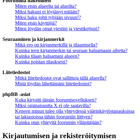
Foorumilta hakeminen
Miten etsin alueelta tai alueilta?
Miksi hakuni ei löytänyt mitään?
Miksi haku johti tyhjään sivuun!?
Miten etsin käyttäjiä?
Miten löydän omat viestini ja viestiketjuni?
Seuraaminen ja kirjanmerkit
Mikä ero on kirjanmerkillä ja tilaamisella?
Kuinka teen kirjanmerkin tai seuraan haluamaani aihetta?
Kuinka tilaan haluamani alueen?
Kuinka poistan tilaukseni?
Liitetiedostot
Mitkä liitetiedostot ovat sallittuja tällä alueella?
Mistä löydän lähettämäni liitetiedostot?
phpBB -asiat
Kuka kirjoitti tämän foorumisovelluksen?
Miksi ominaisuutta X ei ole saatavilla?
Keneen minun tulee olla yhteydessä väärinkäytöstapauksissa
tai lakiasioissa tähän foorumiin liittyen?
Kuinka otan yhteyttä foorumin ylläpitäjään?
Kirjautumisen ja rekisteröitymisen