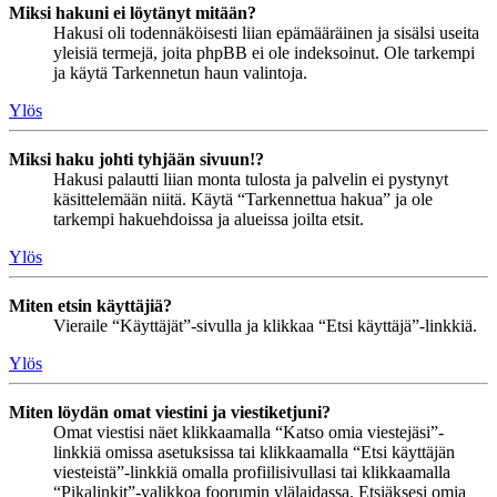
Miksi hakuni ei löytänyt mitään?
Hakusi oli todennäköisesti liian epämääräinen ja sisälsi useita
yleisiä termejä, joita phpBB ei ole indeksoinut. Ole tarkempi
ja käytä Tarkennetun haun valintoja.
Ylös
Miksi haku johti tyhjään sivuun!?
Hakusi palautti liian monta tulosta ja palvelin ei pystynyt
käsittelemään niitä. Käytä “Tarkennettua hakua” ja ole
tarkempi hakuehdoissa ja alueissa joilta etsit.
Ylös
Miten etsin käyttäjiä?
Vieraile “Käyttäjät”-sivulla ja klikkaa “Etsi käyttäjä”-linkkiä.
Ylös
Miten löydän omat viestini ja viestiketjuni?
Omat viestisi näet klikkaamalla “Katso omia viestejäsi”-
linkkiä omissa asetuksissa tai klikkaamalla “Etsi käyttäjän
viesteistä”-linkkiä omalla profiilisivullasi tai klikkaamalla
“Pikalinkit”-valikkoa foorumin ylälaidassa. Etsiäksesi omia