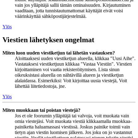
vain jos ylläpitäjä sallii tämän ominaisuuden. Kirjautuminen
vaaditaan, jotta tunnistautumattomat käyttäjät eivät voisi
väärinkäyttää sähköpostijärjestelmää.
Ylös
Viestien lähetyksen ongelmat
Miten luon uuden viestiketjun tai lähetän vastauksen?
Aloittaaksesi uuden viestiketjun alueella, klikkaa "Uusi Aihe".
Vastataksesi viestiketjuun klikkaa "Vastaa Viestiin". Viestien
kirjoittaminen voi vaatia rekisteröitymisen. Lista sinun
oikeuksistasi alueella on nähtävillä alueen ja viestiketjun
alalaidassa. Esimerkiksi: Voit kirjoittaa uusia viestejä, Voit
lähettää liitetiedostoja, jne.
Ylös
Miten muokkaan tai poistan viestejä?
Jos et ole foorumin ylläpitäjä tai valvoja, voit muokata vain
omia viestejäsi. Voit muokata viestiä klikkaamalla muokkaa-
painiketta haluamassasi viestissä. Joskus painike toimii vain
tietyn ajan viestin luomisen jälkeen. Jos joku on jo vastannut
viestiin, löydät viestiketjuun palatessasi pienen tekstin viestisi