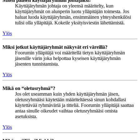
Miten pääsen käyttäjäryhmän johtajaksi?
Käyttäjäryhmän johtaja on yleensä määritelty, kun
käyttäjäryhmät on alunperin luotu ylläpitäjän toimesta. Jos
haluat luoda käyttäjäryhmän, ensimmäinen yhteyshenkilösi
tulisi olla ylläpitäjä. Kokeile yksityisviestin lähettämistä.
Ylös
Miksi jotkut käyttäjäryhmät näkyvät eri väreillä?
Foorumin ylläpitäjä voi määritellä tietyn käyttäjäryhmän
jäsenille värin joka helpottaa kyseisen käyttäjäryhmän
jäsenten tunnistamista.
Ylös
Mikä on “oletusryhmä”?
Jos olet useamman kuin yhden käyttäjäryhmän jäsen,
oletusryhmääsi käytetään määriteltäessä sinun kohdallasi
käytettävää ryhmäväriä ja titteliä. Foorumin ylläpitäjä saattaa
antaa sinulle oikeudet vaihtaa oletusryhmääsi omista
asetuksista.
Ylös