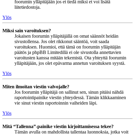
foorumin ylläpitäjään jos et tiedä miksi et voi lisätä
liitetiedostoja.
Ylös
Miksi sain varoituksen?
Jokaisen foorumin ylläpitäjällä on omat säännöt heidän
sivustollensa. Jos olet rikkonut sääntöä, voit saada
varoituksen. Huomioi, että tämä on foorumin ylläpitäjän
päätös ja phpBB Limitedillä ei ole sivustolla annettavien
varoitusten kanssa mitään tekemistä. Ota yhteyttä foorumin
ylläpitäjään, jos olet epävarma annetun varoituksen syystä.
Ylös
Miten ilmoitan viestin valvojalle?
Jos foorumin ylläpitäjä on sallinut sen, sinun pitäisi nähdä
raportointipainike viestin yhteydessä. Tämän klikkaaminen
vie sinut viestin raportoinnin vaiheiden läpi.
Ylös
Mitä “Tallenna”-painike viestin kirjoittamisessa tekee?
Tämän avulla on mahdollista tallentaa luonnoksia, jotka voit