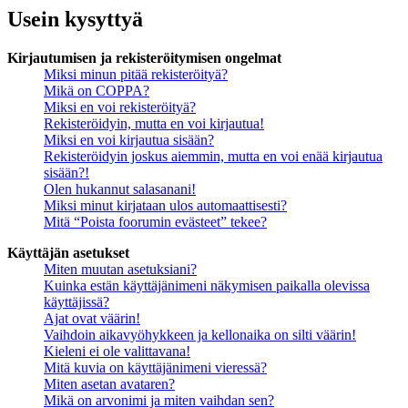
Usein kysyttyä
Kirjautumisen ja rekisteröitymisen ongelmat
Miksi minun pitää rekisteröityä?
Mikä on COPPA?
Miksi en voi rekisteröityä?
Rekisteröidyin, mutta en voi kirjautua!
Miksi en voi kirjautua sisään?
Rekisteröidyin joskus aiemmin, mutta en voi enää kirjautua
sisään?!
Olen hukannut salasanani!
Miksi minut kirjataan ulos automaattisesti?
Mitä “Poista foorumin evästeet” tekee?
Käyttäjän asetukset
Miten muutan asetuksiani?
Kuinka estän käyttäjänimeni näkymisen paikalla olevissa
käyttäjissä?
Ajat ovat väärin!
Vaihdoin aikavyöhykkeen ja kellonaika on silti väärin!
Kieleni ei ole valittavana!
Mitä kuvia on käyttäjänimeni vieressä?
Miten asetan avataren?
Mikä on arvonimi ja miten vaihdan sen?