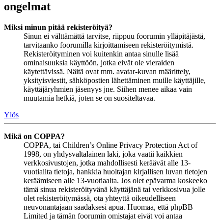
ongelmat
Miksi minun pitää rekisteröityä?
Sinun ei välttämättä tarvitse, riippuu foorumin ylläpitäjästä,
tarvitaanko foorumilla kirjoittamiseen rekisteröitymistä.
Rekisteröityminen voi kuitenkin antaa sinulle lisää
ominaisuuksia käyttöön, jotka eivät ole vieraiden
käytettävissä. Näitä ovat mm. avatar-kuvan määrittely,
yksityisviestit, sähköpostien lähettäminen muille käyttäjille,
käyttäjäryhmien jäsenyys jne. Siihen menee aikaa vain
muutamia hetkiä, joten se on suositeltavaa.
Ylös
Mikä on COPPA?
COPPA, tai Children’s Online Privacy Protection Act of
1998, on yhdysvaltalainen laki, joka vaatii kaikkien
verkkosivustojen, jotka mahdollisesti keräävät alle 13-
vuotiailta tietoja, hankkia huoltajan kirjallisen luvan tietojen
keräämiseen alle 13-vuotiaalta. Jos olet epävarma koskeeko
tämä sinua rekisteröityvänä käyttäjänä tai verkkosivua jolle
olet rekisteröitymässä, ota yhteyttä oikeudelliseen
neuvonantajaan saadaksesi apua. Huomaa, että phpBB
Limited ja tämän foorumin omistajat eivät voi antaa