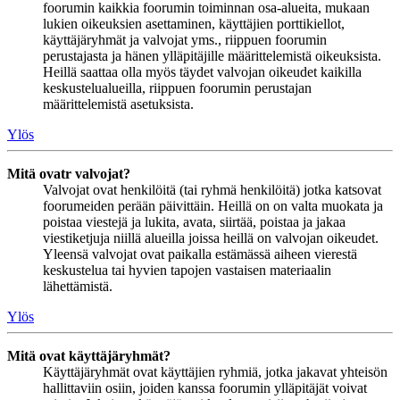
foorumin kaikkia foorumin toiminnan osa-alueita, mukaan
lukien oikeuksien asettaminen, käyttäjien porttikiellot,
käyttäjäryhmät ja valvojat yms., riippuen foorumin
perustajasta ja hänen ylläpitäjille määrittelemistä oikeuksista.
Heillä saattaa olla myös täydet valvojan oikeudet kaikilla
keskustelualueilla, riippuen foorumin perustajan
määrittelemistä asetuksista.
Ylös
Mitä ovatr valvojat?
Valvojat ovat henkilöitä (tai ryhmä henkilöitä) jotka katsovat
foorumeiden perään päivittäin. Heillä on on valta muokata ja
poistaa viestejä ja lukita, avata, siirtää, poistaa ja jakaa
viestiketjuja niillä alueilla joissa heillä on valvojan oikeudet.
Yleensä valvojat ovat paikalla estämässä aiheen vierestä
keskustelua tai hyvien tapojen vastaisen materiaalin
lähettämistä.
Ylös
Mitä ovat käyttäjäryhmät?
Käyttäjäryhmät ovat käyttäjien ryhmiä, jotka jakavat yhteisön
hallittaviin osiin, joiden kanssa foorumin ylläpitäjät voivat