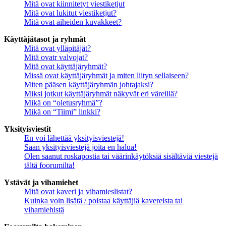
Mitä ovat kiinnitetyt viestiketjut
Mitä ovat lukitut viestiketjut?
Mitä ovat aiheiden kuvakkeet?
Käyttäjätasot ja ryhmät
Mitä ovat ylläpitäjät?
Mitä ovatr valvojat?
Mitä ovat käyttäjäryhmät?
Missä ovat käyttäjäryhmät ja miten liityn sellaiseen?
Miten pääsen käyttäjäryhmän johtajaksi?
Miksi jotkut käyttäjäryhmät näkyvät eri väreillä?
Mikä on “oletusryhmä”?
Mikä on “Tiimi” linkki?
Yksityisviestit
En voi lähettää yksityisviestejä!
Saan yksityisviestejä joita en halua!
Olen saanut roskapostia tai väärinkäytöksiä sisältäviä viestejä
tältä foorumilta!
Ystävät ja vihamiehet
Mitä ovat kaveri ja vihamieslistat?
Kuinka voin lisätä / poistaa käyttäjiä kavereista tai
vihamiehistä