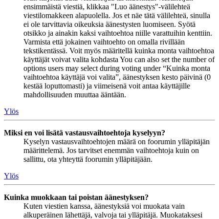
ensimmäistä viestiä, klikkaa "Luo äänestys"-välilehteä
viestilomakkeen alapuolella. Jos et näe tätä välilehteä, sinulla
ei ole tarvittavia oikeuksia äänestysten luomiseen. Syötä
otsikko ja ainakin kaksi vaihtoehtoa niille varattuihin kenttiin.
Varmista että jokainen vaihtoehto on omalla rivillään
tekstikentässä. Voit myös määritellä kuinka monta vaihtoehtoa
käyttäjät voivat valita kohdasta You can also set the number of
options users may select during voting under “Kuinka monta
vaihtoehtoa käyttäjä voi valita”, äänestyksen kesto päivinä (0
kestää loputtomasti) ja viimeisenä voit antaa käyttäjille
mahdollisuuden muuttaa ääntään.
Ylös
Miksi en voi lisätä vastausvaihtoehtoja kyselyyn?
Kyselyn vastausvaihtoehtojen määrä on foorumin ylläpitäjän
määrittelemä. Jos tarvitset enemmän vaihtoehtoja kuin on
sallittu, ota yhteyttä foorumin ylläpitäjään.
Ylös
Kuinka muokkaan tai poistan äänestyksen?
Kuten viestien kanssa, äänestyksiä voi muokata vain
alkuperäinen lähettäjä, valvoja tai ylläpitäjä. Muokataksesi