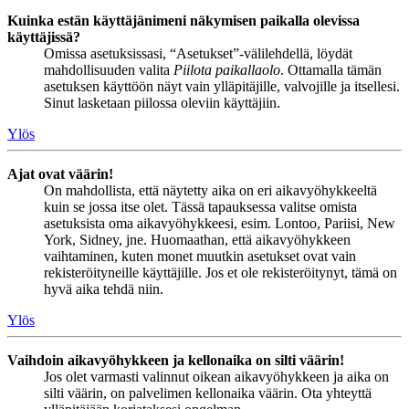
Kuinka estän käyttäjänimeni näkymisen paikalla olevissa
käyttäjissä?
Omissa asetuksissasi, “Asetukset”-välilehdellä, löydät
mahdollisuuden valita
Piilota paikallaolo
. Ottamalla tämän
asetuksen käyttöön näyt vain ylläpitäjille, valvojille ja itsellesi.
Sinut lasketaan piilossa oleviin käyttäjiin.
Ylös
Ajat ovat väärin!
On mahdollista, että näytetty aika on eri aikavyöhykkeeltä
kuin se jossa itse olet. Tässä tapauksessa valitse omista
asetuksista oma aikavyöhykkeesi, esim. Lontoo, Pariisi, New
York, Sidney, jne. Huomaathan, että aikavyöhykkeen
vaihtaminen, kuten monet muutkin asetukset ovat vain
rekisteröityneille käyttäjille. Jos et ole rekisteröitynyt, tämä on
hyvä aika tehdä niin.
Ylös
Vaihdoin aikavyöhykkeen ja kellonaika on silti väärin!
Jos olet varmasti valinnut oikean aikavyöhykkeen ja aika on
silti väärin, on palvelimen kellonaika väärin. Ota yhteyttä