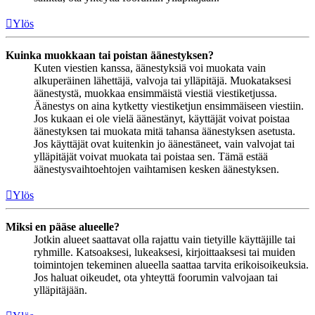
Ylös
Kuinka muokkaan tai poistan äänestyksen?
Kuten viestien kanssa, äänestyksiä voi muokata vain
alkuperäinen lähettäjä, valvoja tai ylläpitäjä. Muokataksesi
äänestystä, muokkaa ensimmäistä viestiä viestiketjussa.
Äänestys on aina kytketty viestiketjun ensimmäiseen viestiin.
Jos kukaan ei ole vielä äänestänyt, käyttäjät voivat poistaa
äänestyksen tai muokata mitä tahansa äänestyksen asetusta.
Jos käyttäjät ovat kuitenkin jo äänestäneet, vain valvojat tai
ylläpitäjät voivat muokata tai poistaa sen. Tämä estää
äänestysvaihtoehtojen vaihtamisen kesken äänestyksen.
Ylös
Miksi en pääse alueelle?
Jotkin alueet saattavat olla rajattu vain tietyille käyttäjille tai
ryhmille. Katsoaksesi, lukeaksesi, kirjoittaaksesi tai muiden
toimintojen tekeminen alueella saattaa tarvita erikoisoikeuksia.
Jos haluat oikeudet, ota yhteyttä foorumin valvojaan tai
ylläpitäjään.