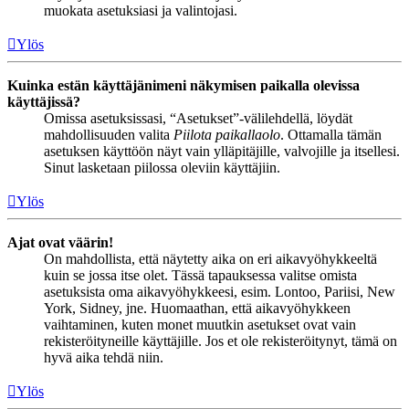
muokata asetuksiasi ja valintojasi.
Ylös
Kuinka estän käyttäjänimeni näkymisen paikalla olevissa
käyttäjissä?
Omissa asetuksissasi, “Asetukset”-välilehdellä, löydät
mahdollisuuden valita
Piilota paikallaolo
. Ottamalla tämän
asetuksen käyttöön näyt vain ylläpitäjille, valvojille ja itsellesi.
Sinut lasketaan piilossa oleviin käyttäjiin.
Ylös
Ajat ovat väärin!
On mahdollista, että näytetty aika on eri aikavyöhykkeeltä
kuin se jossa itse olet. Tässä tapauksessa valitse omista
asetuksista oma aikavyöhykkeesi, esim. Lontoo, Pariisi, New
York, Sidney, jne. Huomaathan, että aikavyöhykkeen
vaihtaminen, kuten monet muutkin asetukset ovat vain
rekisteröityneille käyttäjille. Jos et ole rekisteröitynyt, tämä on
hyvä aika tehdä niin.
Ylös