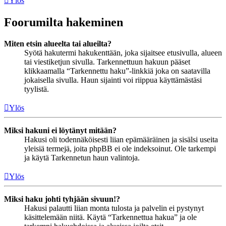
Ylös
Foorumilta hakeminen
Miten etsin alueelta tai alueilta?
Syötä hakutermi hakukenttään, joka sijaitsee etusivulla, alueen
tai viestiketjun sivulla. Tarkennettuun hakuun pääset
klikkaamalla “Tarkennettu haku”-linkkiä joka on saatavilla
jokaisella sivulla. Haun sijainti voi riippua käyttämästäsi
tyylistä.
Ylös
Miksi hakuni ei löytänyt mitään?
Hakusi oli todennäköisesti liian epämääräinen ja sisälsi useita
yleisiä termejä, joita phpBB ei ole indeksoinut. Ole tarkempi
ja käytä Tarkennetun haun valintoja.
Ylös
Miksi haku johti tyhjään sivuun!?
Hakusi palautti liian monta tulosta ja palvelin ei pystynyt
käsittelemään niitä. Käytä “Tarkennettua hakua” ja ole