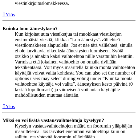
viestinkirjoituslomakkeessa.
Ylös
Kuinka luon äänestyksen?
Kun kirjoitat uuta viestiketjua tai muokkaat viestiketjun
ensimmäistä viestiä, klikkaa "Luo äänestys"-välilehteä
viestilomakkeen alapuolella. Jos et näe tätä välilehteä, sinulla
ei ole tarvittavia oikeuksia äänestysten luomiseen. Syötä
otsikko ja ainakin kaksi vaihtoehtoa niille varattuihin kenttiin.
Varmista että jokainen vaihtoehto on omalla rivillään
tekstikentässä. Voit myös määritellä kuinka monta vaihtoehtoa
käyttäjät voivat valita kohdasta You can also set the number of
options users may select during voting under “Kuinka monta
vaihtoehtoa käyttäjä voi valita”, äänestyksen kesto päivinä (0
kestää loputtomasti) ja viimeisenä voit antaa käyttäjille
mahdollisuuden muuttaa ääntään.
Ylös
Miksi en voi lisätä vastausvaihtoehtoja kyselyyn?
Kyselyn vastausvaihtoehtojen määrä on foorumin ylläpitäjän
määrittelemä. Jos tarvitset enemmän vaihtoehtoja kuin on
sallittu, ota yhteyttä foorumin ylläpitäjään.