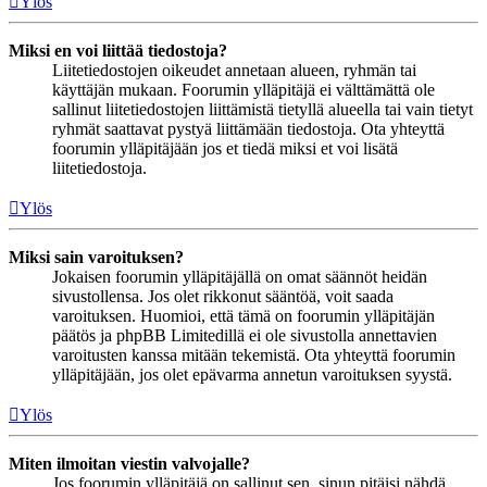
Ylös
Miksi en voi liittää tiedostoja?
Liitetiedostojen oikeudet annetaan alueen, ryhmän tai
käyttäjän mukaan. Foorumin ylläpitäjä ei välttämättä ole
sallinut liitetiedostojen liittämistä tietyllä alueella tai vain tietyt
ryhmät saattavat pystyä liittämään tiedostoja. Ota yhteyttä
foorumin ylläpitäjään jos et tiedä miksi et voi lisätä
liitetiedostoja.
Ylös
Miksi sain varoituksen?
Jokaisen foorumin ylläpitäjällä on omat säännöt heidän
sivustollensa. Jos olet rikkonut sääntöä, voit saada
varoituksen. Huomioi, että tämä on foorumin ylläpitäjän
päätös ja phpBB Limitedillä ei ole sivustolla annettavien
varoitusten kanssa mitään tekemistä. Ota yhteyttä foorumin
ylläpitäjään, jos olet epävarma annetun varoituksen syystä.
Ylös
Miten ilmoitan viestin valvojalle?
Jos foorumin ylläpitäjä on sallinut sen, sinun pitäisi nähdä