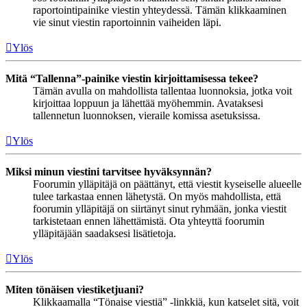
raportointipainike viestin yhteydessä. Tämän klikkaaminen
vie sinut viestin raportoinnin vaiheiden läpi.
Ylös
Mitä “Tallenna”-painike viestin kirjoittamisessa tekee?
Tämän avulla on mahdollista tallentaa luonnoksia, jotka voit
kirjoittaa loppuun ja lähettää myöhemmin. Avataksesi
tallennetun luonnoksen, vieraile komissa asetuksissa.
Ylös
Miksi minun viestini tarvitsee hyväksynnän?
Foorumin ylläpitäjä on päättänyt, että viestit kyseiselle alueelle
tulee tarkastaa ennen lähetystä. On myös mahdollista, että
foorumin ylläpitäjä on siirtänyt sinut ryhmään, jonka viestit
tarkistetaan ennen lähettämistä. Ota yhteyttä foorumin
ylläpitäjään saadaksesi lisätietoja.
Ylös
Miten tönäisen viestiketjuani?
Klikkaamalla “Tönaise viestiä” -linkkiä, kun katselet sitä, voit