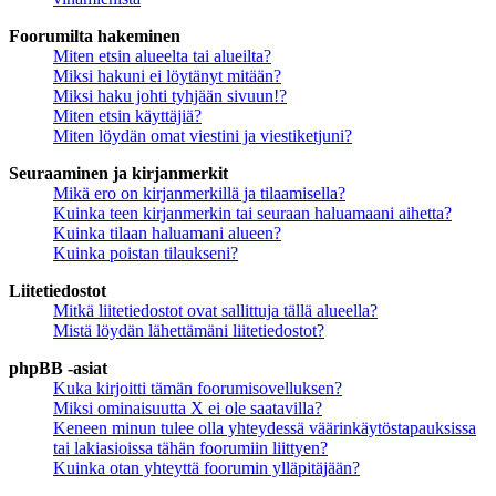
Foorumilta hakeminen
Miten etsin alueelta tai alueilta?
Miksi hakuni ei löytänyt mitään?
Miksi haku johti tyhjään sivuun!?
Miten etsin käyttäjiä?
Miten löydän omat viestini ja viestiketjuni?
Seuraaminen ja kirjanmerkit
Mikä ero on kirjanmerkillä ja tilaamisella?
Kuinka teen kirjanmerkin tai seuraan haluamaani aihetta?
Kuinka tilaan haluamani alueen?
Kuinka poistan tilaukseni?
Liitetiedostot
Mitkä liitetiedostot ovat sallittuja tällä alueella?
Mistä löydän lähettämäni liitetiedostot?
phpBB -asiat
Kuka kirjoitti tämän foorumisovelluksen?
Miksi ominaisuutta X ei ole saatavilla?
Keneen minun tulee olla yhteydessä väärinkäytöstapauksissa
tai lakiasioissa tähän foorumiin liittyen?
Kuinka otan yhteyttä foorumin ylläpitäjään?