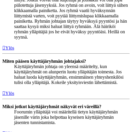
piilotettuja jäsenyyksiä. Jos ryhmä on avoin, voit liittyä siihen
klikkaamalla painiketta. Jos ryhmä vaatii hyväksynnän
liittymistä varten, voit pyytää liittymislupaa klikkaamalla
painiketta. Ryhmän johtajan täytyy hyväksyä pyyntösi ja hän
saattaa kysyä miksi haluat liittyä ryhmään. Älä häiriköi
ryhmän ylläpitäjiä jos he eivät hyväksy pyyntöäsi. Heillä on
syynsä.
Ylös
Miten pääsen käyttäjäryhmän johtajaksi?
Käyttäjäryhmän johtaja on yleensä määritelty, kun
käyttäjäryhmät on alunperin luotu ylläpitäjän toimesta. Jos
haluat luoda käyttäjäryhmän, ensimmäinen yhteyshenkilösi
tulisi olla ylläpitäjä. Kokeile yksityisviestin lähettämistä.
Ylös
Miksi jotkut käyttäjäryhmät näkyvät eri väreillä?
Foorumin ylläpitäjä voi määritellä tietyn käyttäjäryhmän
jäsenille värin joka helpottaa kyseisen käyttäjäryhmän
jäsenten tunnistamista.