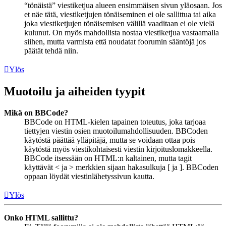
“tönäistä” viestiketjua alueen ensimmäisen sivun yläosaan. Jos
et näe tätä, viestiketjujen tönäiseminen ei ole sallittua tai aika
joka viestiketjujen tönäisemisen välillä vaaditaan ei ole vielä
kulunut. On myös mahdollista nostaa viestiketjua vastaamalla
siihen, mutta varmista että noudatat foorumin sääntöjä jos
päätät tehdä niin.
Ylös
Muotoilu ja aiheiden tyypit
Mikä on BBCode?
BBCode on HTML-kielen tapainen toteutus, joka tarjoaa
tiettyjen viestin osien muotoilumahdollisuuden. BBCoden
käytöstä päättää ylläpitäjä, mutta se voidaan ottaa pois
käytöstä myös viestikohtaisesti viestin kirjoituslomakkeella.
BBCode itsessään on HTML:n kaltainen, mutta tagit
käyttävät < ja > merkkien sijaan hakasulkuja [ ja ]. BBCoden
oppaan löydät viestinlähetyssivun kautta.
Ylös
Onko HTML sallittu?