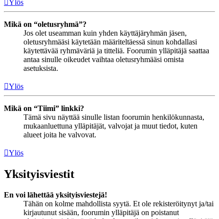
Ylös
Mikä on “oletusryhmä”?
Jos olet useamman kuin yhden käyttäjäryhmän jäsen,
oletusryhmääsi käytetään määriteltäessä sinun kohdallasi
käytettävää ryhmäväriä ja titteliä. Foorumin ylläpitäjä saattaa
antaa sinulle oikeudet vaihtaa oletusryhmääsi omista
asetuksista.
Ylös
Mikä on “Tiimi” linkki?
Tämä sivu näyttää sinulle listan foorumin henkilökunnasta,
mukaanluettuna ylläpitäjät, valvojat ja muut tiedot, kuten
alueet joita he valvovat.
Ylös
Yksityisviestit
En voi lähettää yksityisviestejä!
Tähän on kolme mahdollista syytä. Et ole rekisteröitynyt ja/tai
kirjautunut sisään, foorumin ylläpitäjä on poistanut