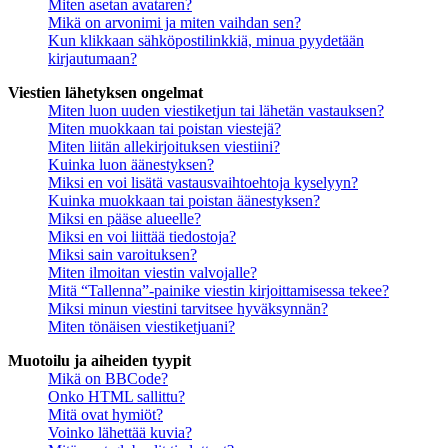
Miten asetan avataren?
Mikä on arvonimi ja miten vaihdan sen?
Kun klikkaan sähköpostilinkkiä, minua pyydetään
kirjautumaan?
Viestien lähetyksen ongelmat
Miten luon uuden viestiketjun tai lähetän vastauksen?
Miten muokkaan tai poistan viestejä?
Miten liitän allekirjoituksen viestiini?
Kuinka luon äänestyksen?
Miksi en voi lisätä vastausvaihtoehtoja kyselyyn?
Kuinka muokkaan tai poistan äänestyksen?
Miksi en pääse alueelle?
Miksi en voi liittää tiedostoja?
Miksi sain varoituksen?
Miten ilmoitan viestin valvojalle?
Mitä “Tallenna”-painike viestin kirjoittamisessa tekee?
Miksi minun viestini tarvitsee hyväksynnän?
Miten tönäisen viestiketjuani?
Muotoilu ja aiheiden tyypit
Mikä on BBCode?
Onko HTML sallittu?
Mitä ovat hymiöt?
Voinko lähettää kuvia?