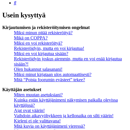
Etsi
Usein kysyttyä
Kirjautumisen ja rekisteröitymisen ongelmat
Miksi minun pitää rekisteröityä?
Mikä on COPPA?
Miksi en voi rekisteröityä?
Rekisteröidyin, mutta en voi kirjautua!
Miksi en voi kirjautua sisään?
Rekisteröidyin joskus aiemmin, mutta en voi enää kirjautua
sisään?!
Olen hukannut salasanani!
Miksi minut kirjataan ulos automaattisesti?
Mitä “Poista foorumin evästeet” tekee?
Käyttäjän asetukset
Miten muutan asetuksiani?
Kuinka estän käyttäjänimeni näkymisen paikalla olevissa
käyttäjissä?
Ajat ovat väärin!
Vaihdoin aikavyöhykkeen ja kellonaika on silti väärin!
Kieleni ei ole valittavana!
Mitä kuvia on käyttäjänimeni vieressä?