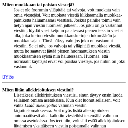
Miten muokkaan tai poistan viestejä?
Jos et ole foorumin ylläpitäjä tai valvoja, voit muokata vain
omia viestejäsi. Voit muokata viestiä klikkaamalla muokkaa-
painiketta haluamassasi viestissä. Joskus painike toimii vain
tietyn ajan viestin luomisen jälkeen. Jos joku on jo vastannut
viestiin, löydät viestiketjuun palatessasi pienen tekstin viestisi
alla, joka kertoo viestin muokkauskertojen lukumäärän ja
muokkausajan. Tämä näkyy vain jos joku on vastannut
viestiin. Se ei näy, jos valvoja tai ylläpitäjä muokkaa viestiä,
mutta he saattavat jättää pienen huomautuksen viestin
muokkaamisen syistä niin halutessaan. Huomaa, että
normaalit käyttäjät eivät voi poistaa viestejä, jos niihin on joku
vastannut.
Ylös
Miten liitän allekirjoituksen viestiini?
Lisätäksesi allekirjoituksen viestiisi, sinun täytyy ensin luoda
sellainen omissa asetuksissa. Kun olet luonut sellaisen, voit
valita
Lisää allekirjoitus
-valinnan viestin
kirjoituslomakkeessa. Voit myös lisätä allekirjoituksen
automaattisesti aina kaikkiin viesteihisi tekemällä valinnan
omissa asetuksissa. Jos teet niin, voit silti estää allekirjoituksen
liittämisen yksittäiseen viestiin poistamalla valinnan