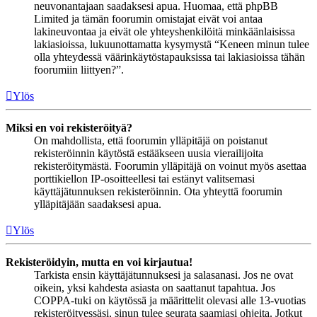
neuvonantajaan saadaksesi apua. Huomaa, että phpBB
Limited ja tämän foorumin omistajat eivät voi antaa
lakineuvontaa ja eivät ole yhteyshenkilöitä minkäänlaisissa
lakiasioissa, lukuunottamatta kysymystä “Keneen minun tulee
olla yhteydessä väärinkäytöstapauksissa tai lakiasioissa tähän
foorumiin liittyen?”.
Ylös
Miksi en voi rekisteröityä?
On mahdollista, että foorumin ylläpitäjä on poistanut
rekisteröinnin käytöstä estääkseen uusia vierailijoita
rekisteröitymästä. Foorumin ylläpitäjä on voinut myös asettaa
porttikiellon IP-osoitteellesi tai estänyt valitsemasi
käyttäjätunnuksen rekisteröinnin. Ota yhteyttä foorumin
ylläpitäjään saadaksesi apua.
Ylös
Rekisteröidyin, mutta en voi kirjautua!
Tarkista ensin käyttäjätunnuksesi ja salasanasi. Jos ne ovat
oikein, yksi kahdesta asiasta on saattanut tapahtua. Jos
COPPA-tuki on käytössä ja määrittelit olevasi alle 13-vuotias
rekisteröityessäsi, sinun tulee seurata saamiasi ohjeita. Jotkut