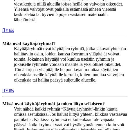
viestiketjuja niillä alueilla joissa heillä on valvojan oikeudet.
Yleensä valvojat ovat paikalla estämässä aiheen vierestä
keskustelua tai hyvien tapojen vastaisen materiaalin
lähettämistä.
Ylös
Mitä ovat käyttäjäryhmät?
Käyttäjäryhmät ovat käyttäjien ryhmiä, jotka jakavat yhteisön
hallittaviin osiin, joiden kanssa foorumin ylläpitäjät voivat
toimia. Jokainen käyttäjä voi kuulua useisiin ryhmiin ja
jokaiselle ryhmälle voidaan määritellä yksilölliset oikeudet.
Tämä tarjoaa ylläpitäjille helpon tavan muuttaa käyttäjien
oikeuksia useille käyttäjille kerralla, kuten muuttaa valvojien
oikeuksia tai hallita pääsyä suljetulle alueelle.
Ylös
Missä ovat käyttäjäryhmät ja miten liityn sellaiseen?
Voit nähdä kaikki ryhmät “Käyttäjäryhmät”-linkin kautta
omissa asetuksissa. Jos haluat liittyä yhteen, klikkaa vastaavaa
painiketta. Kaikissa ryhmissä ei kuitenkaan ole vapaata
pääsyä. Jotkut ryhmät vaativat hyväksynnän ennen kuin voit
liittyä. Jotkut voivat olla suljettuja ja joissakin voi olla jopa