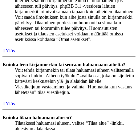
internet-selaimen kirjanmerkit. Sinua ei huomautettu jos
aiheeseen tuli päivitys. phpBB 3.1 -versiosta lähtien
kirjanmerkit toimivat samaan tapaan kuin aiheiden tilaaminen.
Voit saada ilmoituksen kun aihe josta sinulla on kirjanmerkki
päivittyy. Tilaaminen puolestaan huomauttaa sinua kun
aiheeseen tai foorumiin tulee päivitys. Huomautusten
asetukset ja tilausten asetukset voidaan määrittää omissa
asetuksissa kohdassa “Omat asetukset”.
Ylös
Kuinka teen kirjanmerkin tai seuraan haluamaani aihetta?
Voit tehdä kirjanmekin tai tilata haluamasi aiheen valitsemalla
sopivan linkin “Aiheen työkalut” -valikossa, joka on sijoitettu
kätevästi keskustelun ylä- ja alalaidan lähelle.
Viestiketjuun vastaaminen ja valinta “Huomauta kun vastaus
lähetetään” tilaa viestiketjun.
Ylös
Kuinka tilaan haluamani alueen?
Tilataksesi haluamasi alueen, valitse “Tilaa alue” -linkki,
aluesivun alalaidassa.