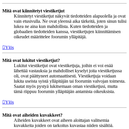
Mitä ovat kiinnitetyt viestiketjut
Kiinnitetyt viestiketjut näkyvät tiedotteiden alapuolella ja ovat
vain etusivulla. Ne ovat yleensä aika tärkeitä, joten sinun tulisi
lukea ne aina kun mahdollista. Kuten tiedotteiden ja
globaalien tiedotteiden kanssa, viestiketjujen kiinnittämisen
oikeudet määrittelee foorumin ylläpitäjä.
Ylös
Mitä ovat lukitut viestiketjut?
Lukitut viestiketjut ovat viestiketjuja, joihin ei voi enää
lähettää vastauksia ja mahdolliset kyselyt joita viestiketjussa
oli, ovat päättyneet automaattisesti. Viestiketjuja voidaan
lukita useista syistä ylläpitäjän tai foorumin valvojan toimesta.
Saatat myös pystyä lukitsemaan oman viestiketjusi, mutta
tämä riippuu foorumin ylläpitäjän antamista oikeuksista.
Ylös
Mitä ovat aiheiden kuvakkeet?
Aiheiden kuvakkeet ovat aiheen aloittajan valitsemia
kuvakkeita joiden on tarkoitus kuvastaa niiden sisältöä.