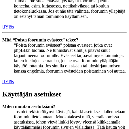
Tämä ei ole suositeltavaa, jos käytät foorumia jaetulta
koneelta, esim. kirjastossa, nettikahvilassa tai koulun
tietokoneluokassa. Jos et näe tätä valintaa, foorumin ylläpitäjä
on estänyt tämän toiminnon käyttämisen.
Ylös
Mitä “Poista foorumin evästeet” tekee?
“Poista foorumin evästeet” poistaa evästeet, jotka ovat
phpBB:n luomia. Ne tunnistavat sinut ja pitävät sinut
kirjautuneena foorumille. Evästeet tarjoavat myös toimintoja,
kuten luettujen seurantaa, jos ne ovat foorumin ylläpitäjän
käyttöönottamia. Jos sinulla on sisään tai uloskirjautumisen
kanssa ongelmia, foorumin evästeiden poistaminen voi auttaa.
Ylös
Käyttäjän asetukset
Miten muutan asetuksiani?
Jos olet rekisteröitynyt käyttäjä, kaikki asetuksesi tallennetaan
foorumin tietokantaan. Muokataksesi niitä, vieraile omissa
asetuksissa, johon vievä linkki löytyy yleensä klikkaamalla
käyttäjänimeäsi foorumin sivujen ylälaidassa. Tätä kautta voit