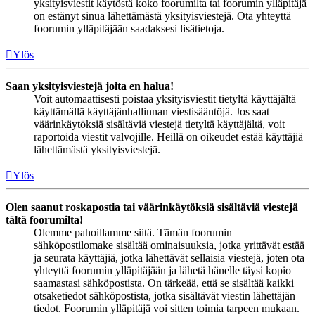
yksityisviestit käytöstä koko foorumilta tai foorumin ylläpitäjä
on estänyt sinua lähettämästä yksityisviestejä. Ota yhteyttä
foorumin ylläpitäjään saadaksesi lisätietoja.
Ylös
Saan yksityisviestejä joita en halua!
Voit automaattisesti poistaa yksityisviestit tietyltä käyttäjältä
käyttämällä käyttäjänhallinnan viestisääntöjä. Jos saat
väärinkäytöksiä sisältäviä viestejä tietyltä käyttäjältä, voit
raportoida viestit valvojille. Heillä on oikeudet estää käyttäjiä
lähettämästä yksityisviestejä.
Ylös
Olen saanut roskapostia tai väärinkäytöksiä sisältäviä viestejä
tältä foorumilta!
Olemme pahoillamme siitä. Tämän foorumin
sähköpostilomake sisältää ominaisuuksia, jotka yrittävät estää
ja seurata käyttäjiä, jotka lähettävät sellaisia viestejä, joten ota
yhteyttä foorumin ylläpitäjään ja lähetä hänelle täysi kopio
saamastasi sähköpostista. On tärkeää, että se sisältää kaikki
otsaketiedot sähköpostista, jotka sisältävät viestin lähettäjän
tiedot. Foorumin ylläpitäjä voi sitten toimia tarpeen mukaan.