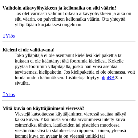
Vaihdoin aikavyöhykkeen ja kellonaika on silti väärin!
Jos olet varmasti valinnut oikean aikavyöhykkeen ja aika on
silti väärin, on palvelimen kellonaika väärin. Ota yhteyttä
ylläpitäjään korjataksesi ongelman.
Ylös
Kieleni ei ole valittavana!
Joko ylläpitäjä ei ole asentanut kielellesi kielipakettia tai
kukaan ei ole kääntänyt tätä foorumia kielellesi. Kokeile
pyytää foorumin ylläpitäjältä, josko hän voisi asentaa
tarvitsemasi kielipaketin. Jos kielipakettia ei ole olemassa, voit
luoda uuden käännöksen. Lisätietoja löytyy
phpBB
®:n
sivuilta.
Ylös
Mitä kuvia on käyttäjänimeni vieressä?
Viestejä katsottaessa käyttäjänimen vieressä saattaa näkyä
kaksi kuvaa. Yksi niistä voi olla arvonimeesi liitetty kuva
esimerkiksi tähtien, laatikoiden tai pisteiden muodossa
viestimäärästäsi tai statuksestasi riippuen. Toinen, yleensä
isompi kuva on avatar ja on yleensä uniikki tai