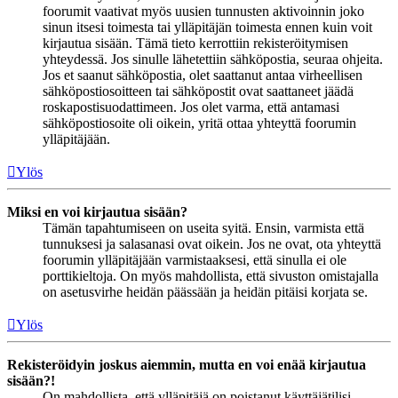
foorumit vaativat myös uusien tunnusten aktivoinnin joko
sinun itsesi toimesta tai ylläpitäjän toimesta ennen kuin voit
kirjautua sisään. Tämä tieto kerrottiin rekisteröitymisen
yhteydessä. Jos sinulle lähetettiin sähköpostia, seuraa ohjeita.
Jos et saanut sähköpostia, olet saattanut antaa virheellisen
sähköpostiosoitteen tai sähköpostit ovat saattaneet jäädä
roskapostisuodattimeen. Jos olet varma, että antamasi
sähköpostiosoite oli oikein, yritä ottaa yhteyttä foorumin
ylläpitäjään.
Ylös
Miksi en voi kirjautua sisään?
Tämän tapahtumiseen on useita syitä. Ensin, varmista että
tunnuksesi ja salasanasi ovat oikein. Jos ne ovat, ota yhteyttä
foorumin ylläpitäjään varmistaaksesi, että sinulla ei ole
porttikieltoja. On myös mahdollista, että sivuston omistajalla
on asetusvirhe heidän päässään ja heidän pitäisi korjata se.
Ylös
Rekisteröidyin joskus aiemmin, mutta en voi enää kirjautua
sisään?!
On mahdollista, että ylläpitäjä on poistanut käyttäjätilisi