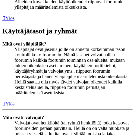
Aiheiden kuvakkeiden käyttöoikeudet riippuvat foorumin
ylläpitäjän määrittelemistä oikeuksista.
Ylös
Käyttäjätasot ja ryhmät
Mitä ovat ylläpitäjät?
Ylläpitäjät ovat jäseniä joille on annettu korkeimman tason
kontrolli koko foorumiin. Nämä jäsenet voivat hallita
foorumin kaikkia foorumin toiminnan osa-alueita, mukaan
lukien oikeuksien asettaminen, käyttäjien porttikiellot,
käyttäjäryhmät ja valvojat yms., riippuen foorumin
perustajasta ja hänen ylläpitäjille määrittelemistä oikeuksista.
Heillä saattaa olla myös täydet valvojan oikeudet kaikilla
keskustelualueilla, riippuen foorumin perustajan
määrittelemistä asetuksista.
Ylös
Mitä ovatr valvojat?
Valvojat ovat henkilöitä (tai ryhmä henkilöitä) jotka katsovat
foorumeiden perään päivittäin. Heillä on on valta muokata ja
poistaa viestejä ja lukita, avata, siirtää, poistaa ja jakaa