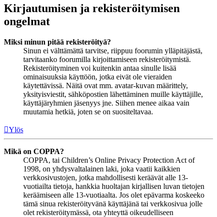
Kirjautumisen ja rekisteröitymisen
ongelmat
Miksi minun pitää rekisteröityä?
Sinun ei välttämättä tarvitse, riippuu foorumin ylläpitäjästä,
tarvitaanko foorumilla kirjoittamiseen rekisteröitymistä.
Rekisteröityminen voi kuitenkin antaa sinulle lisää
ominaisuuksia käyttöön, jotka eivät ole vieraiden
käytettävissä. Näitä ovat mm. avatar-kuvan määrittely,
yksityisviestit, sähköpostien lähettäminen muille käyttäjille,
käyttäjäryhmien jäsenyys jne. Siihen menee aikaa vain
muutamia hetkiä, joten se on suositeltavaa.
Ylös
Mikä on COPPA?
COPPA, tai Children’s Online Privacy Protection Act of
1998, on yhdysvaltalainen laki, joka vaatii kaikkien
verkkosivustojen, jotka mahdollisesti keräävät alle 13-
vuotiailta tietoja, hankkia huoltajan kirjallisen luvan tietojen
keräämiseen alle 13-vuotiaalta. Jos olet epävarma koskeeko
tämä sinua rekisteröityvänä käyttäjänä tai verkkosivua jolle
olet rekisteröitymässä, ota yhteyttä oikeudelliseen