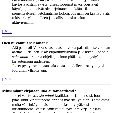
käytöstä jostain syystä. Useat foorumit myös poistavat
käyttäjiä, jotka eivät ole kirjoittaneet pitkään aikaan
pienentääkseen tietokantansa kokoa. Jos näin on käynyt, yritä
rekisteröityä uudelleen ja osallistu keskusteluun
aktiivisemmin.
Ylös
Olen hukannut salasanani!
Älä panikoi! Vaikka salasanaasi ei voida palauttaa, se voidaan
asettaa uudelleen. Käy kirjautumissivulla ja klikkaa
Unohdin
salasanani
. Seuraa ohjeita ja sinun pitäisi kohta pystyä
kirjautumaan uudelleen.
Jos et pysty asettamaan salasanaasi uudelleen, ota yhteyttä
foorumin ylläpitäjään.
Ylös
Miksi minut kirjataan ulos automaattisesti?
Jos et valitse
Muista minut
-laatikkoa kirjautuessasi, foorumi
pitää sinut kirjautuneena ennalta määritellyn ajan. Tämä estää
muita väärinkäyttämästä tunnuksiasi. Pysyäksesi
kirjautuneena, valitse
Muista minut
-valinta kirjautuessasi.