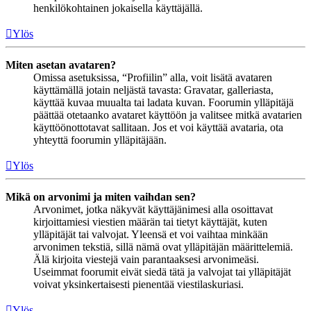
henkilökohtainen jokaisella käyttäjällä.
Ylös
Miten asetan avataren?
Omissa asetuksissa, “Profiilin” alla, voit lisätä avataren
käyttämällä jotain neljästä tavasta: Gravatar, galleriasta,
käyttää kuvaa muualta tai ladata kuvan. Foorumin ylläpitäjä
päättää otetaanko avataret käyttöön ja valitsee mitkä avatarien
käyttöönottotavat sallitaan. Jos et voi käyttää avataria, ota
yhteyttä foorumin ylläpitäjään.
Ylös
Mikä on arvonimi ja miten vaihdan sen?
Arvonimet, jotka näkyvät käyttäjänimesi alla osoittavat
kirjoittamiesi viestien määrän tai tietyt käyttäjät, kuten
ylläpitäjät tai valvojat. Yleensä et voi vaihtaa minkään
arvonimen tekstiä, sillä nämä ovat ylläpitäjän määrittelemiä.
Älä kirjoita viestejä vain parantaaksesi arvonimeäsi.
Useimmat foorumit eivät siedä tätä ja valvojat tai ylläpitäjät
voivat yksinkertaisesti pienentää viestilaskuriasi.
Ylös