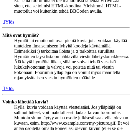
Ei. Tällä foorumilla ei ole mahdollista lähettää HTML:ää
siten, että se toimisi HTML-koodina. Yleisimmät HTML-
muotoilut voi kuitenkin tehdä BBCoden avulla.
Ylös
Mitä ovat hymiöt?
Hymiöt tai emoticonit ovat pieniä kuvia joita voidaan käyttää
tunteiden ilmaisemiseen lyhyitä koodeja käyttämällä.
Esimerkiksi :) tarkoittaa iloista ja :( tarkoittaa surullista.
Hymiöiden täysi lista on nähtävillä viestinlähetyslomakkeessa.
Älä käytä hymiöitä liikaa, sillä ne voivat tehdä viestistä
lukukelvottoman ja valvoja voi poistaa niitä tai viestin
kokonaan. Foorumin ylläpitäjä on voinut myös määritellä
rajan yksittäisen viestin hymiöiden määrälle.
Ylös
Voinko lähettää kuvia?
Kyllä, kuvia voidaan käyttää viesteissäsi. Jos ylläpitäjä on
sallinut liitteet, voit mahdollisesti ladata kuvan foorumille.
Muutoin sinun täytyy antaa osoite julkisesti saatavilla olevaan
kuvaan, esim. http://www.example.com/my-picture.gif. Et voi
antaa osoitetta omalla koneellasi oleviin kuviin (ellei se ole