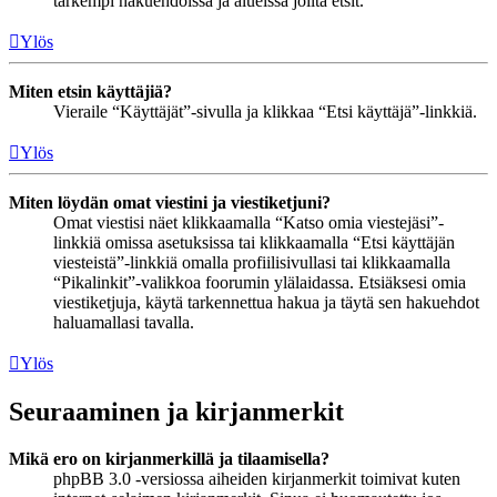
tarkempi hakuehdoissa ja alueissa joilta etsit.
Ylös
Miten etsin käyttäjiä?
Vieraile “Käyttäjät”-sivulla ja klikkaa “Etsi käyttäjä”-linkkiä.
Ylös
Miten löydän omat viestini ja viestiketjuni?
Omat viestisi näet klikkaamalla “Katso omia viestejäsi”-
linkkiä omissa asetuksissa tai klikkaamalla “Etsi käyttäjän
viesteistä”-linkkiä omalla profiilisivullasi tai klikkaamalla
“Pikalinkit”-valikkoa foorumin ylälaidassa. Etsiäksesi omia
viestiketjuja, käytä tarkennettua hakua ja täytä sen hakuehdot
haluamallasi tavalla.
Ylös
Seuraaminen ja kirjanmerkit
Mikä ero on kirjanmerkillä ja tilaamisella?
phpBB 3.0 -versiossa aiheiden kirjanmerkit toimivat kuten