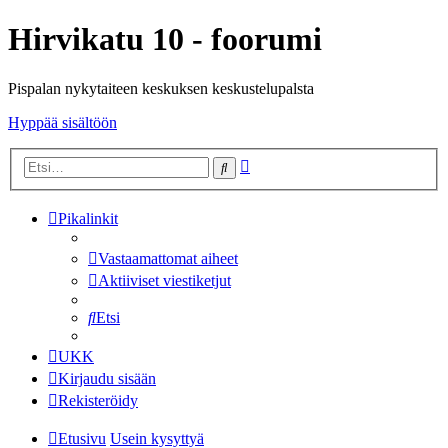
Hirvikatu 10 - foorumi
Pispalan nykytaiteen keskuksen keskustelupalsta
Hyppää sisältöön
Tarkennettu
Etsi
haku
Pikalinkit
Vastaamattomat aiheet
Aktiiviset viestiketjut
Etsi
UKK
Kirjaudu sisään
Rekisteröidy
Etusivu
Usein kysyttyä