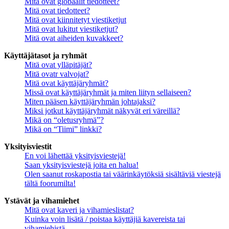
Mitä ovat globaalit tiedotteet?
Mitä ovat tiedotteet?
Mitä ovat kiinnitetyt viestiketjut
Mitä ovat lukitut viestiketjut?
Mitä ovat aiheiden kuvakkeet?
Käyttäjätasot ja ryhmät
Mitä ovat ylläpitäjät?
Mitä ovatr valvojat?
Mitä ovat käyttäjäryhmät?
Missä ovat käyttäjäryhmät ja miten liityn sellaiseen?
Miten pääsen käyttäjäryhmän johtajaksi?
Miksi jotkut käyttäjäryhmät näkyvät eri väreillä?
Mikä on “oletusryhmä”?
Mikä on “Tiimi” linkki?
Yksityisviestit
En voi lähettää yksityisviestejä!
Saan yksityisviestejä joita en halua!
Olen saanut roskapostia tai väärinkäytöksiä sisältäviä viestejä
tältä foorumilta!
Ystävät ja vihamiehet
Mitä ovat kaveri ja vihamieslistat?
Kuinka voin lisätä / poistaa käyttäjiä kavereista tai
vihamiehistä