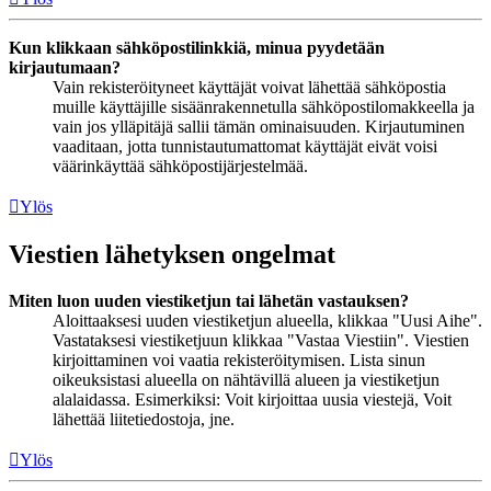
Kun klikkaan sähköpostilinkkiä, minua pyydetään
kirjautumaan?
Vain rekisteröityneet käyttäjät voivat lähettää sähköpostia
muille käyttäjille sisäänrakennetulla sähköpostilomakkeella ja
vain jos ylläpitäjä sallii tämän ominaisuuden. Kirjautuminen
vaaditaan, jotta tunnistautumattomat käyttäjät eivät voisi
väärinkäyttää sähköpostijärjestelmää.
Ylös
Viestien lähetyksen ongelmat
Miten luon uuden viestiketjun tai lähetän vastauksen?
Aloittaaksesi uuden viestiketjun alueella, klikkaa "Uusi Aihe".
Vastataksesi viestiketjuun klikkaa "Vastaa Viestiin". Viestien
kirjoittaminen voi vaatia rekisteröitymisen. Lista sinun
oikeuksistasi alueella on nähtävillä alueen ja viestiketjun
alalaidassa. Esimerkiksi: Voit kirjoittaa uusia viestejä, Voit
lähettää liitetiedostoja, jne.
Ylös