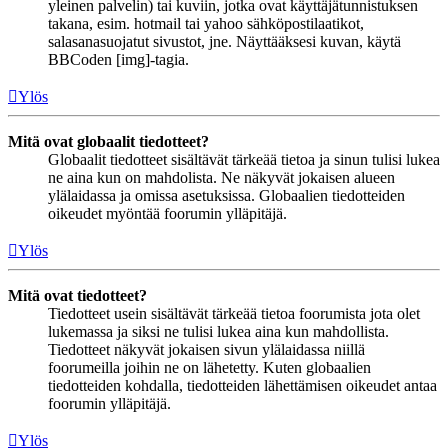
yleinen palvelin) tai kuviin, jotka ovat käyttäjätunnistuksen
takana, esim. hotmail tai yahoo sähköpostilaatikot,
salasanasuojatut sivustot, jne. Näyttääksesi kuvan, käytä
BBCoden [img]-tagia.
Ylös
Mitä ovat globaalit tiedotteet?
Globaalit tiedotteet sisältävät tärkeää tietoa ja sinun tulisi lukea
ne aina kun on mahdolista. Ne näkyvät jokaisen alueen
ylälaidassa ja omissa asetuksissa. Globaalien tiedotteiden
oikeudet myöntää foorumin ylläpitäjä.
Ylös
Mitä ovat tiedotteet?
Tiedotteet usein sisältävät tärkeää tietoa foorumista jota olet
lukemassa ja siksi ne tulisi lukea aina kun mahdollista.
Tiedotteet näkyvät jokaisen sivun ylälaidassa niillä
foorumeilla joihin ne on lähetetty. Kuten globaalien
tiedotteiden kohdalla, tiedotteiden lähettämisen oikeudet antaa
foorumin ylläpitäjä.
Ylös