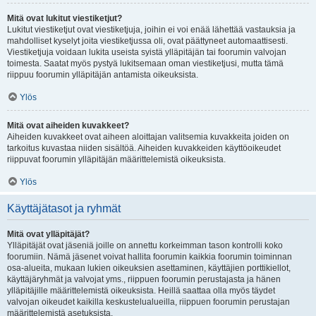
Mitä ovat lukitut viestiketjut?
Lukitut viestiketjut ovat viestiketjuja, joihin ei voi enää lähettää vastauksia ja
mahdolliset kyselyt joita viestiketjussa oli, ovat päättyneet automaattisesti.
Viestiketjuja voidaan lukita useista syistä ylläpitäjän tai foorumin valvojan
toimesta. Saatat myös pystyä lukitsemaan oman viestiketjusi, mutta tämä
riippuu foorumin ylläpitäjän antamista oikeuksista.
Ylös
Mitä ovat aiheiden kuvakkeet?
Aiheiden kuvakkeet ovat aiheen aloittajan valitsemia kuvakkeita joiden on
tarkoitus kuvastaa niiden sisältöä. Aiheiden kuvakkeiden käyttöoikeudet
riippuvat foorumin ylläpitäjän määrittelemistä oikeuksista.
Ylös
Käyttäjätasot ja ryhmät
Mitä ovat ylläpitäjät?
Ylläpitäjät ovat jäseniä joille on annettu korkeimman tason kontrolli koko
foorumiin. Nämä jäsenet voivat hallita foorumin kaikkia foorumin toiminnan
osa-alueita, mukaan lukien oikeuksien asettaminen, käyttäjien porttikiellot,
käyttäjäryhmät ja valvojat yms., riippuen foorumin perustajasta ja hänen
ylläpitäjille määrittelemistä oikeuksista. Heillä saattaa olla myös täydet
valvojan oikeudet kaikilla keskustelualueilla, riippuen foorumin perustajan
määrittelemistä asetuksista.