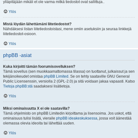
ylläpitäjään mikäli et ole varma mitkä tiedostot ovat sallittuja..
Ylös
Mistä löydän lähettämäni liitetiedostot?
Nähdäksesi listan liitetiedostoistasi, mene omiin asetuksiin ja seuraa linkkejä
liitetiedostot-osioon.
Ylös
phpBB -asiat
Kuka kirjoitti tämän foorumisovelluksen?
Tämä sovellus (sen muokkaamattomassa tilassa) on tuottanut, julkaissut ja sen
tekijänoikeudet omistaa
phpBB Limited
. Se on tehty saataville GNU General
Public Licensenssin, versiolla 2 (GPL-2.0) ja sitä voidaan jakaa vapaasti. Katso
Tietoja phpBB:stä
saadaksesi lisätietoja.
Ylös
Miksi ominaisuutta X ei ole saatavilla?
Tämä ohjelmisto on phpBB Limitedin kirjoittama ja lisensoima. Jos uskot, että
ominaisuus tulisi lisätä, vieraile
phpBB ideakeskuksessa
, jossa voit äänestää
olemassa olevia ideoita tai lähettää uuden.
Ylös