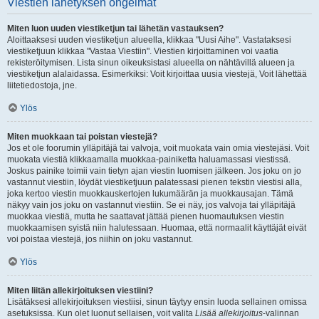
Viestien lähetyksen ongelmat
Miten luon uuden viestiketjun tai lähetän vastauksen?
Aloittaaksesi uuden viestiketjun alueella, klikkaa "Uusi Aihe". Vastataksesi
viestiketjuun klikkaa "Vastaa Viestiin". Viestien kirjoittaminen voi vaatia
rekisteröitymisen. Lista sinun oikeuksistasi alueella on nähtävillä alueen ja
viestiketjun alalaidassa. Esimerkiksi: Voit kirjoittaa uusia viestejä, Voit lähettää
liitetiedostoja, jne.
Ylös
Miten muokkaan tai poistan viestejä?
Jos et ole foorumin ylläpitäjä tai valvoja, voit muokata vain omia viestejäsi. Voit
muokata viestiä klikkaamalla muokkaa-painiketta haluamassasi viestissä.
Joskus painike toimii vain tietyn ajan viestin luomisen jälkeen. Jos joku on jo
vastannut viestiin, löydät viestiketjuun palatessasi pienen tekstin viestisi alla,
joka kertoo viestin muokkauskertojen lukumäärän ja muokkausajan. Tämä
näkyy vain jos joku on vastannut viestiin. Se ei näy, jos valvoja tai ylläpitäjä
muokkaa viestiä, mutta he saattavat jättää pienen huomautuksen viestin
muokkaamisen syistä niin halutessaan. Huomaa, että normaalit käyttäjät eivät
voi poistaa viestejä, jos niihin on joku vastannut.
Ylös
Miten liitän allekirjoituksen viestiini?
Lisätäksesi allekirjoituksen viestiisi, sinun täytyy ensin luoda sellainen omissa
asetuksissa. Kun olet luonut sellaisen, voit valita
Lisää allekirjoitus
-valinnan