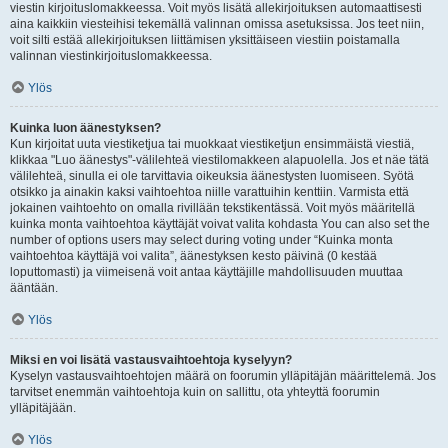
viestin kirjoituslomakkeessa. Voit myös lisätä allekirjoituksen automaattisesti
aina kaikkiin viesteihisi tekemällä valinnan omissa asetuksissa. Jos teet niin,
voit silti estää allekirjoituksen liittämisen yksittäiseen viestiin poistamalla
valinnan viestinkirjoituslomakkeessa.
Ylös
Kuinka luon äänestyksen?
Kun kirjoitat uuta viestiketjua tai muokkaat viestiketjun ensimmäistä viestiä,
klikkaa "Luo äänestys"-välilehteä viestilomakkeen alapuolella. Jos et näe tätä
välilehteä, sinulla ei ole tarvittavia oikeuksia äänestysten luomiseen. Syötä
otsikko ja ainakin kaksi vaihtoehtoa niille varattuihin kenttiin. Varmista että
jokainen vaihtoehto on omalla rivillään tekstikentässä. Voit myös määritellä
kuinka monta vaihtoehtoa käyttäjät voivat valita kohdasta You can also set the
number of options users may select during voting under “Kuinka monta
vaihtoehtoa käyttäjä voi valita”, äänestyksen kesto päivinä (0 kestää
loputtomasti) ja viimeisenä voit antaa käyttäjille mahdollisuuden muuttaa
ääntään.
Ylös
Miksi en voi lisätä vastausvaihtoehtoja kyselyyn?
Kyselyn vastausvaihtoehtojen määrä on foorumin ylläpitäjän määrittelemä. Jos
tarvitset enemmän vaihtoehtoja kuin on sallittu, ota yhteyttä foorumin
ylläpitäjään.
Ylös