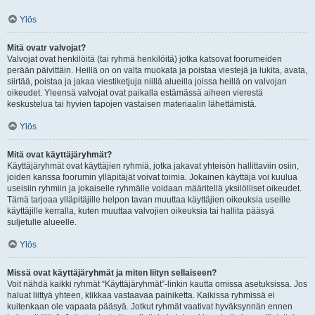
Ylös
Mitä ovatr valvojat?
Valvojat ovat henkilöitä (tai ryhmä henkilöitä) jotka katsovat foorumeiden
perään päivittäin. Heillä on on valta muokata ja poistaa viestejä ja lukita, avata,
siirtää, poistaa ja jakaa viestiketjuja niillä alueilla joissa heillä on valvojan
oikeudet. Yleensä valvojat ovat paikalla estämässä aiheen vierestä
keskustelua tai hyvien tapojen vastaisen materiaalin lähettämistä.
Ylös
Mitä ovat käyttäjäryhmät?
Käyttäjäryhmät ovat käyttäjien ryhmiä, jotka jakavat yhteisön hallittaviin osiin,
joiden kanssa foorumin ylläpitäjät voivat toimia. Jokainen käyttäjä voi kuulua
useisiin ryhmiin ja jokaiselle ryhmälle voidaan määritellä yksilölliset oikeudet.
Tämä tarjoaa ylläpitäjille helpon tavan muuttaa käyttäjien oikeuksia useille
käyttäjille kerralla, kuten muuttaa valvojien oikeuksia tai hallita pääsyä
suljetulle alueelle.
Ylös
Missä ovat käyttäjäryhmät ja miten liityn sellaiseen?
Voit nähdä kaikki ryhmät “Käyttäjäryhmät”-linkin kautta omissa asetuksissa. Jos
haluat liittyä yhteen, klikkaa vastaavaa painiketta. Kaikissa ryhmissä ei
kuitenkaan ole vapaata pääsyä. Jotkut ryhmät vaativat hyväksynnän ennen