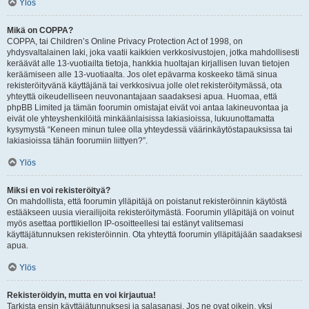
Ylös
Mikä on COPPA?
COPPA, tai Children’s Online Privacy Protection Act of 1998, on
yhdysvaltalainen laki, joka vaatii kaikkien verkkosivustojen, jotka mahdollisesti
keräävät alle 13-vuotiailta tietoja, hankkia huoltajan kirjallisen luvan tietojen
keräämiseen alle 13-vuotiaalta. Jos olet epävarma koskeeko tämä sinua
rekisteröityvänä käyttäjänä tai verkkosivua jolle olet rekisteröitymässä, ota
yhteyttä oikeudelliseen neuvonantajaan saadaksesi apua. Huomaa, että
phpBB Limited ja tämän foorumin omistajat eivät voi antaa lakineuvontaa ja
eivät ole yhteyshenkilöitä minkäänlaisissa lakiasioissa, lukuunottamatta
kysymystä “Keneen minun tulee olla yhteydessä väärinkäytöstapauksissa tai
lakiasioissa tähän foorumiin liittyen?”.
Ylös
Miksi en voi rekisteröityä?
On mahdollista, että foorumin ylläpitäjä on poistanut rekisteröinnin käytöstä
estääkseen uusia vierailijoita rekisteröitymästä. Foorumin ylläpitäjä on voinut
myös asettaa porttikiellon IP-osoitteellesi tai estänyt valitsemasi
käyttäjätunnuksen rekisteröinnin. Ota yhteyttä foorumin ylläpitäjään saadaksesi
apua.
Ylös
Rekisteröidyin, mutta en voi kirjautua!
Tarkista ensin käyttäjätunnuksesi ja salasanasi. Jos ne ovat oikein, yksi