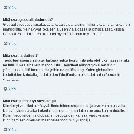
Ylös
Mitä ovat globaalit tiedotteet?
Globaalit tiedotteet sisältävät tärkeää tietoa ja sinun tulisi lukea ne aina kun on
mahdolista. Ne näkyvät jokaisen alueen ylälaidassa ja omissa asetuksissa.
Globaalien tiedotteiden oikeudet myöntää foorumin ylläpitäjä.
Ylös
Mitä ovat tiedotteet?
Tiedotteet usein sisältävät tärkeää tietoa foorumista jota olet lukemassa ja siksi
ne tulisi lukea aina kun mahdollista. Tiedotteet näkyvät jokaisen sivun
ylälaidassa niillä foorumeilla joihin ne on lähetetty. Kuten globaalien
tiedotteiden kohdalla, tiedotteiden lähettämisen oikeudet antaa foorumin
ylläpitäjä.
Ylös
Mitä ovat kiinnitetyt viestiketjut
Kiinnitetyt viestiketjut näkyvät tiedotteiden alapuolella ja ovat vain etusivulla.
Ne ovat yleensä aika tärkeitä, joten sinun tulisi lukea ne aina kun mahdollista.
Kuten tiedotteiden ja globaalien tiedotteiden kanssa, viestiketjujen
kiinnittämisen oikeudet määrittelee foorumin ylläpitäjä.
Ylös