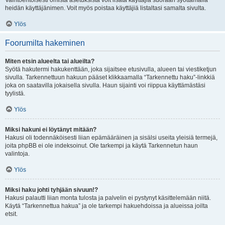
Vaihtoehtoisesti omista asetuksista voit lisätä käyttäjiä suoraan syöttämällä
heidän käyttäjänimen. Voit myös poistaa käyttäjiä listaltasi samalta sivulta.
Ylös
Foorumilta hakeminen
Miten etsin alueelta tai alueilta?
Syötä hakutermi hakukenttään, joka sijaitsee etusivulla, alueen tai viestiketjun
sivulla. Tarkennettuun hakuun pääset klikkaamalla “Tarkennettu haku”-linkkiä
joka on saatavilla jokaisella sivulla. Haun sijainti voi riippua käyttämästäsi
tyylistä.
Ylös
Miksi hakuni ei löytänyt mitään?
Hakusi oli todennäköisesti liian epämääräinen ja sisälsi useita yleisiä termejä,
joita phpBB ei ole indeksoinut. Ole tarkempi ja käytä Tarkennetun haun
valintoja.
Ylös
Miksi haku johti tyhjään sivuun!?
Hakusi palautti liian monta tulosta ja palvelin ei pystynyt käsittelemään niitä.
Käytä “Tarkennettua hakua” ja ole tarkempi hakuehdoissa ja alueissa joilta
etsit.