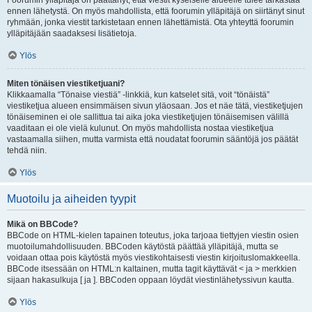
Foorumin ylläpitäjä on päättänyt, että viestit kyseiselle alueelle tulee tarkastaa
ennen lähetystä. On myös mahdollista, että foorumin ylläpitäjä on siirtänyt sinut
ryhmään, jonka viestit tarkistetaan ennen lähettämistä. Ota yhteyttä foorumin
ylläpitäjään saadaksesi lisätietoja.
Ylös
Miten tönäisen viestiketjuani?
Klikkaamalla “Tönaise viestiä” -linkkiä, kun katselet sitä, voit “tönäistä”
viestiketjua alueen ensimmäisen sivun yläosaan. Jos et näe tätä, viestiketjujen
tönäiseminen ei ole sallittua tai aika joka viestiketjujen tönäisemisen välillä
vaaditaan ei ole vielä kulunut. On myös mahdollista nostaa viestiketjua
vastaamalla siihen, mutta varmista että noudatat foorumin sääntöjä jos päätät
tehdä niin.
Ylös
Muotoilu ja aiheiden tyypit
Mikä on BBCode?
BBCode on HTML-kielen tapainen toteutus, joka tarjoaa tiettyjen viestin osien
muotoilumahdollisuuden. BBCoden käytöstä päättää ylläpitäjä, mutta se
voidaan ottaa pois käytöstä myös viestikohtaisesti viestin kirjoituslomakkeella.
BBCode itsessään on HTML:n kaltainen, mutta tagit käyttävät < ja > merkkien
sijaan hakasulkuja [ ja ]. BBCoden oppaan löydät viestinlähetyssivun kautta.
Ylös