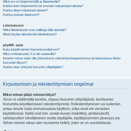
Mikä ero on kirjanmerkillä ja tilaamisella?
Kuinka teen kirjanmerkin tai seuraan haluamaani aihetta?
Kuinka tilaan haluamani alueen?
Kuinka poistan tilaukseni?
Liitetiedostot
Mitkä liitetiedostot ovat sallittuja tällä alueella?
Mistä löydän lähettämäni liitetiedostot?
phpBB -asiat
Kuka kirjoitti tämän foorumisovelluksen?
Miksi ominaisuutta X ei ole saatavilla?
Keneen minun tulee olla yhteydessä väärinkäytöstapauksissa tai lakiasioissa tähän
foorumiin liittyen?
Kuinka otan yhteyttä foorumin ylläpitäjään?
Kirjautumisen ja rekisteröitymisen ongelmat
Miksi minun pitää rekisteröityä?
Sinun ei välttämättä tarvitse, riippuu foorumin ylläpitäjästä, tarvitaanko
foorumilla kirjoittamiseen rekisteröitymistä. Rekisteröityminen voi kuitenkin
antaa sinulle lisää ominaisuuksia käyttöön, jotka eivät ole vieraiden
käytettävissä. Näitä ovat mm. avatar-kuvan määrittely, yksityisviestit,
sähköpostien lähettäminen muille käyttäjille, käyttäjäryhmien jäsenyys jne.
Siihen menee aikaa vain muutamia hetkiä, joten se on suositeltavaa.