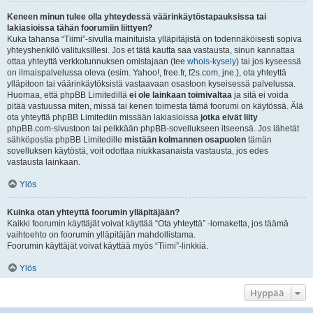
Keneen minun tulee olla yhteydessä väärinkäytöstapauksissa tai
lakiasioissa tähän foorumiin liittyen?
Kuka tahansa “Tiimi”-sivulla mainituista ylläpitäjistä on todennäköisesti sopiva
yhteyshenkilö valituksillesi. Jos et tätä kautta saa vastausta, sinun kannattaa
ottaa yhteyttä verkkotunnuksen omistajaan (tee
whois-kysely
) tai jos kyseessä
on ilmaispalvelussa oleva (esim. Yahoo!, free.fr, f2s.com, jne.), ota yhteyttä
ylläpitoon tai väärinkäytöksistä vastaavaan osastoon kyseisessä palvelussa.
Huomaa, että phpBB Limitedillä
ei ole lainkaan toimivaltaa
ja sitä ei voida
pitää vastuussa miten, missä tai kenen toimesta tämä foorumi on käytössä. Älä
ota yhteyttä phpBB Limitediin missään lakiasioissa
jotka eivät liity
phpBB.com-sivustoon tai pelkkään phpBB-sovellukseen itseensä. Jos lähetät
sähköpostia phpBB Limitedille
mistään kolmannen osapuolen
tämän
sovelluksen käytöstä, voit odottaa niukkasanaista vastausta, jos edes
vastausta lainkaan.
Ylös
Kuinka otan yhteyttä foorumin ylläpitäjään?
Kaikki foorumin käyttäjät voivat käyttää “Ota yhteyttä” -lomaketta, jos täämä
vaihtoehto on foorumin ylläpitäjän mahdollistama.
Foorumin käyttäjät voivat käyttää myös “Tiimi”-linkkiä.
Ylös
Hyppää