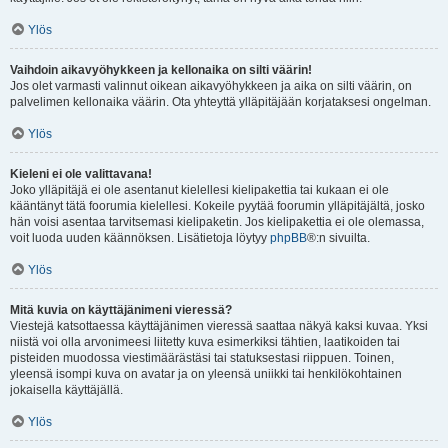
Ylös
Vaihdoin aikavyöhykkeen ja kellonaika on silti väärin!
Jos olet varmasti valinnut oikean aikavyöhykkeen ja aika on silti väärin, on
palvelimen kellonaika väärin. Ota yhteyttä ylläpitäjään korjataksesi ongelman.
Ylös
Kieleni ei ole valittavana!
Joko ylläpitäjä ei ole asentanut kielellesi kielipakettia tai kukaan ei ole
kääntänyt tätä foorumia kielellesi. Kokeile pyytää foorumin ylläpitäjältä, josko
hän voisi asentaa tarvitsemasi kielipaketin. Jos kielipakettia ei ole olemassa,
voit luoda uuden käännöksen. Lisätietoja löytyy
phpBB
®:n sivuilta.
Ylös
Mitä kuvia on käyttäjänimeni vieressä?
Viestejä katsottaessa käyttäjänimen vieressä saattaa näkyä kaksi kuvaa. Yksi
niistä voi olla arvonimeesi liitetty kuva esimerkiksi tähtien, laatikoiden tai
pisteiden muodossa viestimäärästäsi tai statuksestasi riippuen. Toinen,
yleensä isompi kuva on avatar ja on yleensä uniikki tai henkilökohtainen
jokaisella käyttäjällä.
Ylös