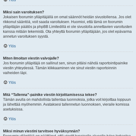
Ylös
Miksi sain varoituksen?
Jokaisen foorumin ylläpitäjällä on omat säännöt heidän sivustollensa. Jos olet
rikkonut sääntöä, voit saada varoituksen. Huomioi, että tämä on foorumin
ylläpitäjän päätös ja phpBB Limitedillä ei ole sivustolla annettavien varoitusten
kanssa mitään tekemistä. Ota yhteyttä foorumin ylläpitäjään, jos olet epävarma
annetun varoituksen syystä.
Ylös
Miten ilmoitan viestin valvojalle?
Jos foorumin ylläpitäjä on sallinut sen, sinun pitäisi nähdä raportointipainike
viestin yhteydessä. Tämän klikkaaminen vie sinut viestin raportoinnin
vaiheiden läpi.
Ylös
Mitä “Tallenna”-painike viestin kirjoittamisessa tekee?
Tämän avulla on mahdollista tallentaa luonnoksia, jotka voit kirjoittaa loppuun
ja lähettää myöhemmin. Avataksesi tallennetun luonnoksen, vieraile komissa
asetuksissa.
Ylös
Miksi minun viestini tarvitsee hyväksynnän?