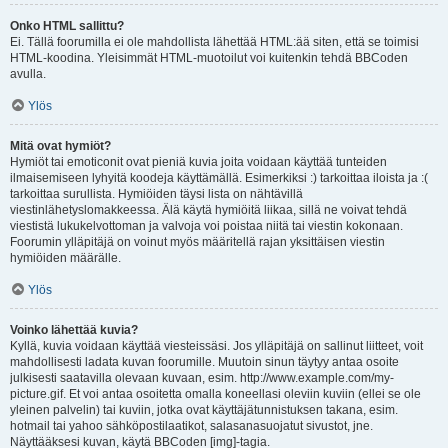
Onko HTML sallittu?
Ei. Tällä foorumilla ei ole mahdollista lähettää HTML:ää siten, että se toimisi
HTML-koodina. Yleisimmät HTML-muotoilut voi kuitenkin tehdä BBCoden
avulla.
Ylös
Mitä ovat hymiöt?
Hymiöt tai emoticonit ovat pieniä kuvia joita voidaan käyttää tunteiden
ilmaisemiseen lyhyitä koodeja käyttämällä. Esimerkiksi :) tarkoittaa iloista ja :(
tarkoittaa surullista. Hymiöiden täysi lista on nähtävillä
viestinlähetyslomakkeessa. Älä käytä hymiöitä liikaa, sillä ne voivat tehdä
viestistä lukukelvottoman ja valvoja voi poistaa niitä tai viestin kokonaan.
Foorumin ylläpitäjä on voinut myös määritellä rajan yksittäisen viestin
hymiöiden määrälle.
Ylös
Voinko lähettää kuvia?
Kyllä, kuvia voidaan käyttää viesteissäsi. Jos ylläpitäjä on sallinut liitteet, voit
mahdollisesti ladata kuvan foorumille. Muutoin sinun täytyy antaa osoite
julkisesti saatavilla olevaan kuvaan, esim. http://www.example.com/my-
picture.gif. Et voi antaa osoitetta omalla koneellasi oleviin kuviin (ellei se ole
yleinen palvelin) tai kuviin, jotka ovat käyttäjätunnistuksen takana, esim.
hotmail tai yahoo sähköpostilaatikot, salasanasuojatut sivustot, jne.
Näyttääksesi kuvan, käytä BBCoden [img]-tagia.