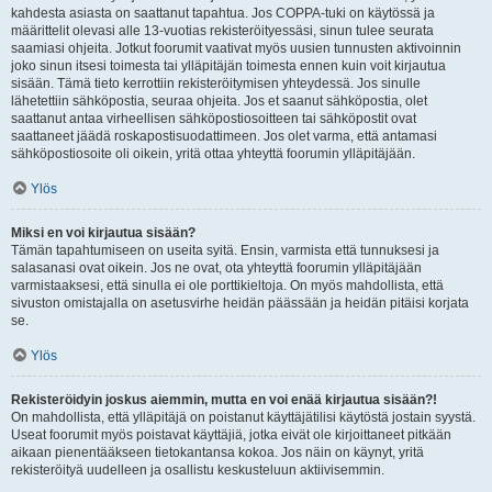
kahdesta asiasta on saattanut tapahtua. Jos COPPA-tuki on käytössä ja
määrittelit olevasi alle 13-vuotias rekisteröityessäsi, sinun tulee seurata
saamiasi ohjeita. Jotkut foorumit vaativat myös uusien tunnusten aktivoinnin
joko sinun itsesi toimesta tai ylläpitäjän toimesta ennen kuin voit kirjautua
sisään. Tämä tieto kerrottiin rekisteröitymisen yhteydessä. Jos sinulle
lähetettiin sähköpostia, seuraa ohjeita. Jos et saanut sähköpostia, olet
saattanut antaa virheellisen sähköpostiosoitteen tai sähköpostit ovat
saattaneet jäädä roskapostisuodattimeen. Jos olet varma, että antamasi
sähköpostiosoite oli oikein, yritä ottaa yhteyttä foorumin ylläpitäjään.
Ylös
Miksi en voi kirjautua sisään?
Tämän tapahtumiseen on useita syitä. Ensin, varmista että tunnuksesi ja
salasanasi ovat oikein. Jos ne ovat, ota yhteyttä foorumin ylläpitäjään
varmistaaksesi, että sinulla ei ole porttikieltoja. On myös mahdollista, että
sivuston omistajalla on asetusvirhe heidän päässään ja heidän pitäisi korjata
se.
Ylös
Rekisteröidyin joskus aiemmin, mutta en voi enää kirjautua sisään?!
On mahdollista, että ylläpitäjä on poistanut käyttäjätilisi käytöstä jostain syystä.
Useat foorumit myös poistavat käyttäjiä, jotka eivät ole kirjoittaneet pitkään
aikaan pienentääkseen tietokantansa kokoa. Jos näin on käynyt, yritä
rekisteröityä uudelleen ja osallistu keskusteluun aktiivisemmin.