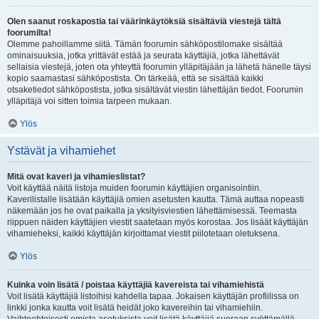
Olen saanut roskapostia tai väärinkäytöksiä sisältäviä viestejä tältä
foorumilta!
Olemme pahoillamme siitä. Tämän foorumin sähköpostilomake sisältää
ominaisuuksia, jotka yrittävät estää ja seurata käyttäjiä, jotka lähettävät
sellaisia viestejä, joten ota yhteyttä foorumin ylläpitäjään ja lähetä hänelle täysi
kopio saamastasi sähköpostista. On tärkeää, että se sisältää kaikki
otsaketiedot sähköpostista, jotka sisältävät viestin lähettäjän tiedot. Foorumin
ylläpitäjä voi sitten toimia tarpeen mukaan.
Ylös
Ystävät ja vihamiehet
Mitä ovat kaveri ja vihamieslistat?
Voit käyttää näitä listoja muiden foorumin käyttäjien organisointiin.
Kaverilistalle lisätään käyttäjiä omien asetusten kautta. Tämä auttaa nopeasti
näkemään jos he ovat paikalla ja yksityisviestien lähettämisessä. Teemasta
riippuen näiden käyttäjien viestit saatetaan myös korostaa. Jos lisäät käyttäjän
vihamieheksi, kaikki käyttäjän kirjoittamat viestit piilotetaan oletuksena.
Ylös
Kuinka voin lisätä / poistaa käyttäjiä kavereista tai vihamiehistä
Voit lisätä käyttäjiä listoihisi kahdella tapaa. Jokaisen käyttäjän profiilissa on
linkki jonka kautta voit lisätä heidät joko kavereihin tai vihamiehiin.