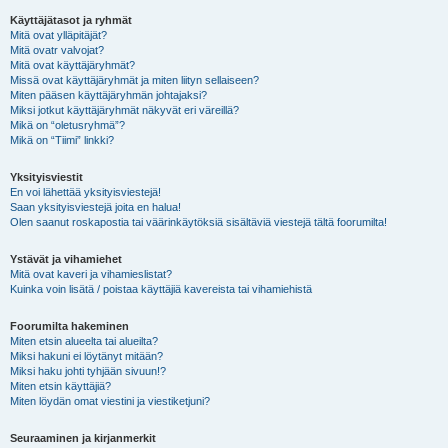
Käyttäjätasot ja ryhmät
Mitä ovat ylläpitäjät?
Mitä ovatr valvojat?
Mitä ovat käyttäjäryhmät?
Missä ovat käyttäjäryhmät ja miten liityn sellaiseen?
Miten pääsen käyttäjäryhmän johtajaksi?
Miksi jotkut käyttäjäryhmät näkyvät eri väreillä?
Mikä on “oletusryhmä”?
Mikä on “Tiimi” linkki?
Yksityisviestit
En voi lähettää yksityisviestejä!
Saan yksityisviestejä joita en halua!
Olen saanut roskapostia tai väärinkäytöksiä sisältäviä viestejä tältä foorumilta!
Ystävät ja vihamiehet
Mitä ovat kaveri ja vihamieslistat?
Kuinka voin lisätä / poistaa käyttäjiä kavereista tai vihamiehistä
Foorumilta hakeminen
Miten etsin alueelta tai alueilta?
Miksi hakuni ei löytänyt mitään?
Miksi haku johti tyhjään sivuun!?
Miten etsin käyttäjiä?
Miten löydän omat viestini ja viestiketjuni?
Seuraaminen ja kirjanmerkit