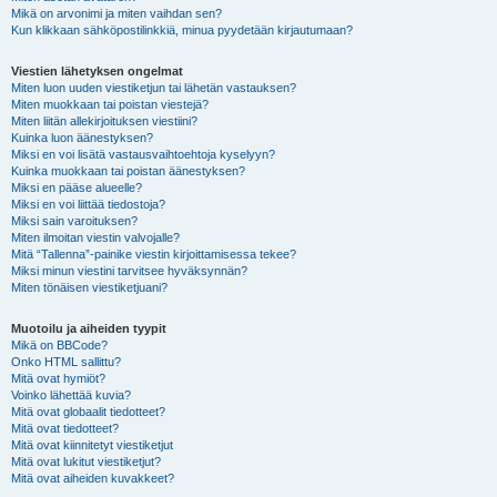
Mikä on arvonimi ja miten vaihdan sen?
Kun klikkaan sähköpostilinkkiä, minua pyydetään kirjautumaan?
Viestien lähetyksen ongelmat
Miten luon uuden viestiketjun tai lähetän vastauksen?
Miten muokkaan tai poistan viestejä?
Miten liitän allekirjoituksen viestiini?
Kuinka luon äänestyksen?
Miksi en voi lisätä vastausvaihtoehtoja kyselyyn?
Kuinka muokkaan tai poistan äänestyksen?
Miksi en pääse alueelle?
Miksi en voi liittää tiedostoja?
Miksi sain varoituksen?
Miten ilmoitan viestin valvojalle?
Mitä “Tallenna”-painike viestin kirjoittamisessa tekee?
Miksi minun viestini tarvitsee hyväksynnän?
Miten tönäisen viestiketjuani?
Muotoilu ja aiheiden tyypit
Mikä on BBCode?
Onko HTML sallittu?
Mitä ovat hymiöt?
Voinko lähettää kuvia?
Mitä ovat globaalit tiedotteet?
Mitä ovat tiedotteet?
Mitä ovat kiinnitetyt viestiketjut
Mitä ovat lukitut viestiketjut?
Mitä ovat aiheiden kuvakkeet?