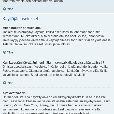
foorumin evästeiden poistaminen voi auttaa.
Ylös
Käyttäjän asetukset
Miten muutan asetuksiani?
Jos olet rekisteröitynyt käyttäjä, kaikki asetuksesi tallennetaan foorumin
tietokantaan. Muokataksesi niitä, vieraile omissa asetuksissa, johon vievä
linkki löytyy yleensä klikkaamalla käyttäjänimeäsi foorumin sivujen ylälaidassa.
Tätä kautta voit muokata asetuksiasi ja valintojasi.
Ylös
Kuinka estän käyttäjänimeni näkymisen paikalla olevissa käyttäjissä?
Omissa asetuksissasi, “Asetukset”-välilehdellä, löydät mahdollisuuden valita
Piilota paikallaolo
. Ottamalla tämän asetuksen käyttöön näyt vain ylläpitäjille,
valvojille ja itsellesi. Sinut lasketaan piilossa oleviin käyttäjiin.
Ylös
Ajat ovat väärin!
On mahdollista, että näytetty aika on eri aikavyöhykkeeltä kuin se jossa itse
olet. Tässä tapauksessa valitse omista asetuksista oma aikavyöhykkeesi, esim.
Lontoo, Pariisi, New York, Sidney, jne. Huomaathan, että aikavyöhykkeen
vaihtaminen, kuten monet muutkin asetukset ovat vain rekisteröityneille
käyttäjille. Jos et ole rekisteröitynyt, tämä on hyvä aika tehdä niin.