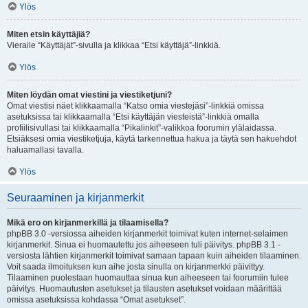
Ylös
Miten etsin käyttäjiä?
Vieraile “Käyttäjät”-sivulla ja klikkaa “Etsi käyttäjä”-linkkiä.
Ylös
Miten löydän omat viestini ja viestiketjuni?
Omat viestisi näet klikkaamalla “Katso omia viestejäsi”-linkkiä omissa
asetuksissa tai klikkaamalla “Etsi käyttäjän viesteistä”-linkkiä omalla
profiilisivullasi tai klikkaamalla “Pikalinkit”-valikkoa foorumin ylälaidassa.
Etsiäksesi omia viestiketjuja, käytä tarkennettua hakua ja täytä sen hakuehdot
haluamallasi tavalla.
Ylös
Seuraaminen ja kirjanmerkit
Mikä ero on kirjanmerkillä ja tilaamisella?
phpBB 3.0 -versiossa aiheiden kirjanmerkit toimivat kuten internet-selaimen
kirjanmerkit. Sinua ei huomautettu jos aiheeseen tuli päivitys. phpBB 3.1 -
versiosta lähtien kirjanmerkit toimivat samaan tapaan kuin aiheiden tilaaminen.
Voit saada ilmoituksen kun aihe josta sinulla on kirjanmerkki päivittyy.
Tilaaminen puolestaan huomauttaa sinua kun aiheeseen tai foorumiin tulee
päivitys. Huomautusten asetukset ja tilausten asetukset voidaan määrittää
omissa asetuksissa kohdassa “Omat asetukset”.