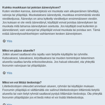
Kuinka muokkaan tai poistan äänestyksen?
Kuten viestien kanssa, äänestyksiä voi muokata vain alkuperäinen lähettäjä,
valvoja tai ylläpitäjä. Muokataksesi äänestystä, muokkaa ensimmäistä viestiä
viestiketjussa. Äänestys on aina kytketty viestiketjun ensimmäiseen viestiin.
Jos kukaan ei ole vielä äänestänyt, käyttäjät voivat poistaa äänestyksen tai
muokata mitä tahansa äänestyksen asetusta. Jos käyttäjät ovat kuitenkin jo
äänestäneet, vain valvojat tai ylläpitäjät voivat muokata tai poistaa sen. Tämä
estää äänestysvaihtoehtojen vaihtamisen kesken äänestyksen.
Ylös
Miksi en pääse alueelle?
Jotkin alueet saattavat olla rajattu vain tietyille käyttäjille tai ryhmille.
Katsoaksesi, lukeaksesi, kirjoittaaksesi tai muiden toimintojen tekeminen
alueella saattaa tarvita erikoisoikeuksia. Jos haluat oikeudet, ota yhteyttä
foorumin valvojaan tai ylläpitäjään.
Ylös
Miksi en voi liittää tiedostoja?
Liitetiedostojen oikeudet annetaan alueen, ryhmän tai käyttäjän mukaan.
Foorumin ylläpitäjä ei välttämättä ole sallinut liitetiedostojen liittämistä tietyllä
alueella tai vain tietyt ryhmät saattavat pystyä liittämään tiedostoja. Ota yhteyttä
foorumin ylläpitäjään jos et tiedä miksi et voi lisätä liitetiedostoja.