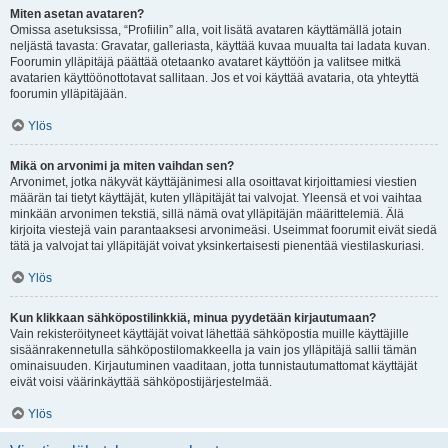
Miten asetan avataren?
Omissa asetuksissa, “Profiilin” alla, voit lisätä avataren käyttämällä jotain
neljästä tavasta: Gravatar, galleriasta, käyttää kuvaa muualta tai ladata kuvan.
Foorumin ylläpitäjä päättää otetaanko avataret käyttöön ja valitsee mitkä
avatarien käyttöönottotavat sallitaan. Jos et voi käyttää avataria, ota yhteyttä
foorumin ylläpitäjään.
Ylös
Mikä on arvonimi ja miten vaihdan sen?
Arvonimet, jotka näkyvät käyttäjänimesi alla osoittavat kirjoittamiesi viestien
määrän tai tietyt käyttäjät, kuten ylläpitäjät tai valvojat. Yleensä et voi vaihtaa
minkään arvonimen tekstiä, sillä nämä ovat ylläpitäjän määrittelemiä. Älä
kirjoita viestejä vain parantaaksesi arvonimeäsi. Useimmat foorumit eivät siedä
tätä ja valvojat tai ylläpitäjät voivat yksinkertaisesti pienentää viestilaskuriasi.
Ylös
Kun klikkaan sähköpostilinkkiä, minua pyydetään kirjautumaan?
Vain rekisteröityneet käyttäjät voivat lähettää sähköpostia muille käyttäjille
sisäänrakennetulla sähköpostilomakkeella ja vain jos ylläpitäjä sallii tämän
ominaisuuden. Kirjautuminen vaaditaan, jotta tunnistautumattomat käyttäjät
eivät voisi väärinkäyttää sähköpostijärjestelmää.
Ylös