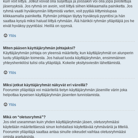
kuin voit liittyä. Jotkut voivat olla suljettuja ja joissakin voi olla jopa piilotettuja
jäsenyyksiä. Jos ryhmä on avoin, voit liittyä siihen klikkaamalla painiketta. Jos
ryhmä vaatii hyväksynnän liittymistä varten, voit pyytää liittymislupaa
klikkaamalla painiketta. Ryhmän johtajan täytyy hyväksyä pyyntösi ja hän
saattaa kysyä miksi haluat liittyä ryhmään. Älä häiriköi ryhmän ylläpitäjiä jos he
eivät hyväksy pyyntöäsi. Heillä on syynsä.
Ylös
Miten pääsen käyttäjäryhmän johtajaksi?
Käyttäjäryhmän johtaja on yleensä määritelty, kun käyttäjäryhmät on alunperin
luotu ylläpitäjän toimesta. Jos haluat luoda käyttäjäryhmän, ensimmäinen
yhteyshenkilösi tulisi olla ylläpitäjä. Kokeile yksityisviestin lähettämistä.
Ylös
Miksi jotkut käyttäjäryhmät näkyvät eri väreillä?
Foorumin ylläpitäjä voi määritellä tietyn käyttäjäryhmän jäsenille värin joka
helpottaa kyseisen käyttäjäryhmän jäsenten tunnistamista.
Ylös
Mikä on “oletusryhmä”?
Jos olet useamman kuin yhden käyttäjäryhmän jäsen, oletusryhmääsi
käytetään määriteltäessä sinun kohdallasi käytettävää ryhmäväriä ja titteliä.
Foorumin ylläpitäjä saattaa antaa sinulle oikeudet vaihtaa oletusryhmääsi
omista asetuksista.