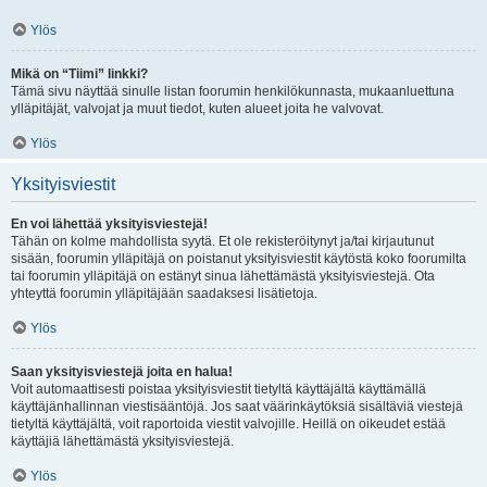
Ylös
Mikä on “Tiimi” linkki?
Tämä sivu näyttää sinulle listan foorumin henkilökunnasta, mukaanluettuna
ylläpitäjät, valvojat ja muut tiedot, kuten alueet joita he valvovat.
Ylös
Yksityisviestit
En voi lähettää yksityisviestejä!
Tähän on kolme mahdollista syytä. Et ole rekisteröitynyt ja/tai kirjautunut
sisään, foorumin ylläpitäjä on poistanut yksityisviestit käytöstä koko foorumilta
tai foorumin ylläpitäjä on estänyt sinua lähettämästä yksityisviestejä. Ota
yhteyttä foorumin ylläpitäjään saadaksesi lisätietoja.
Ylös
Saan yksityisviestejä joita en halua!
Voit automaattisesti poistaa yksityisviestit tietyltä käyttäjältä käyttämällä
käyttäjänhallinnan viestisääntöjä. Jos saat väärinkäytöksiä sisältäviä viestejä
tietyltä käyttäjältä, voit raportoida viestit valvojille. Heillä on oikeudet estää
käyttäjiä lähettämästä yksityisviestejä.
Ylös