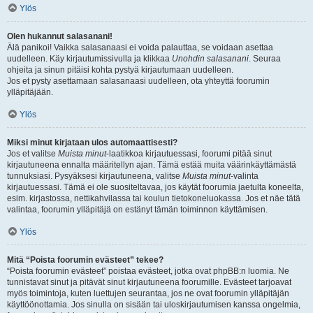
Ylös
Olen hukannut salasanani!
Älä panikoi! Vaikka salasanaasi ei voida palauttaa, se voidaan asettaa
uudelleen. Käy kirjautumissivulla ja klikkaa
Unohdin salasanani
. Seuraa
ohjeita ja sinun pitäisi kohta pystyä kirjautumaan uudelleen.
Jos et pysty asettamaan salasanaasi uudelleen, ota yhteyttä foorumin
ylläpitäjään.
Ylös
Miksi minut kirjataan ulos automaattisesti?
Jos et valitse
Muista minut
-laatikkoa kirjautuessasi, foorumi pitää sinut
kirjautuneena ennalta määritellyn ajan. Tämä estää muita väärinkäyttämästä
tunnuksiasi. Pysyäksesi kirjautuneena, valitse
Muista minut
-valinta
kirjautuessasi. Tämä ei ole suositeltavaa, jos käytät foorumia jaetulta koneelta,
esim. kirjastossa, nettikahvilassa tai koulun tietokoneluokassa. Jos et näe tätä
valintaa, foorumin ylläpitäjä on estänyt tämän toiminnon käyttämisen.
Ylös
Mitä “Poista foorumin evästeet” tekee?
“Poista foorumin evästeet” poistaa evästeet, jotka ovat phpBB:n luomia. Ne
tunnistavat sinut ja pitävät sinut kirjautuneena foorumille. Evästeet tarjoavat
myös toimintoja, kuten luettujen seurantaa, jos ne ovat foorumin ylläpitäjän
käyttöönottamia. Jos sinulla on sisään tai uloskirjautumisen kanssa ongelmia,