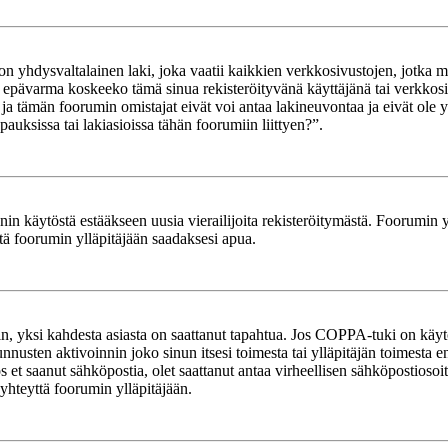
yhdysvaltalainen laki, joka vaatii kaikkien verkkosivustojen, jotka mahd
et epävarma koskeeko tämä sinua rekisteröityvänä käyttäjänä tai verkkosiv
tämän foorumin omistajat eivät voi antaa lakineuvontaa ja eivät ole yh
ksissa tai lakiasioissa tähän foorumiin liittyen?”.
in käytöstä estääkseen uusia vierailijoita rekisteröitymästä. Foorumin yl
tä foorumin ylläpitäjään saadaksesi apua.
in, yksi kahdesta asiasta on saattanut tapahtua. Jos COPPA-tuki on käytöss
nnusten aktivoinnin joko sinun itsesi toimesta tai ylläpitäjän toimesta e
Jos et saanut sähköpostia, olet saattanut antaa virheellisen sähköpostioso
 yhteyttä foorumin ylläpitäjään.