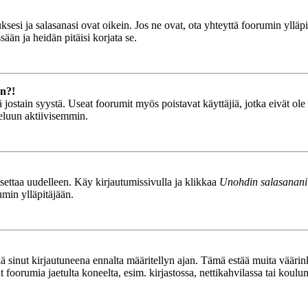
esi ja salasanasi ovat oikein. Jos ne ovat, ota yhteyttä foorumin ylläpit
ään ja heidän pitäisi korjata se.
än?!
stä jostain syystä. Useat foorumit myös poistavat käyttäjiä, jotka eivät o
teluun aktiivisemmin.
asettaa uudelleen. Käy kirjautumissivulla ja klikkaa
Unohdin salasanani
umin ylläpitäjään.
tää sinut kirjautuneena ennalta määritellyn ajan. Tämä estää muita vääri
ät foorumia jaetulta koneelta, esim. kirjastossa, nettikahvilassa tai koulu