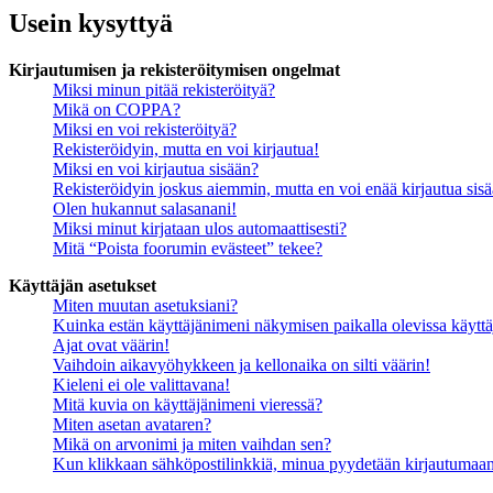
Usein kysyttyä
Kirjautumisen ja rekisteröitymisen ongelmat
Miksi minun pitää rekisteröityä?
Mikä on COPPA?
Miksi en voi rekisteröityä?
Rekisteröidyin, mutta en voi kirjautua!
Miksi en voi kirjautua sisään?
Rekisteröidyin joskus aiemmin, mutta en voi enää kirjautua sis
Olen hukannut salasanani!
Miksi minut kirjataan ulos automaattisesti?
Mitä “Poista foorumin evästeet” tekee?
Käyttäjän asetukset
Miten muutan asetuksiani?
Kuinka estän käyttäjänimeni näkymisen paikalla olevissa käyttä
Ajat ovat väärin!
Vaihdoin aikavyöhykkeen ja kellonaika on silti väärin!
Kieleni ei ole valittavana!
Mitä kuvia on käyttäjänimeni vieressä?
Miten asetan avataren?
Mikä on arvonimi ja miten vaihdan sen?
Kun klikkaan sähköpostilinkkiä, minua pyydetään kirjautumaa