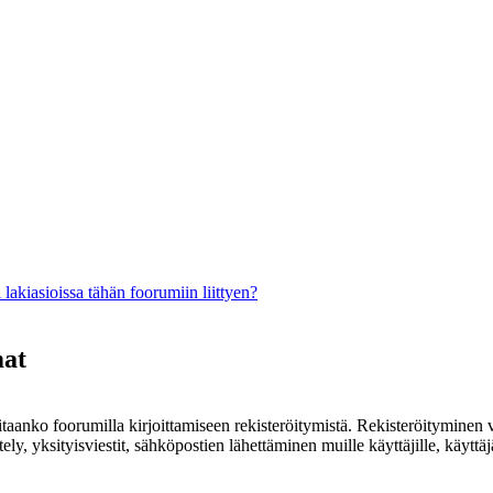
lakiasioissa tähän foorumiin liittyen?
mat
rvitaanko foorumilla kirjoittamiseen rekisteröitymistä. Rekisteröityminen 
ely, yksityisviestit, sähköpostien lähettäminen muille käyttäjille, käyt