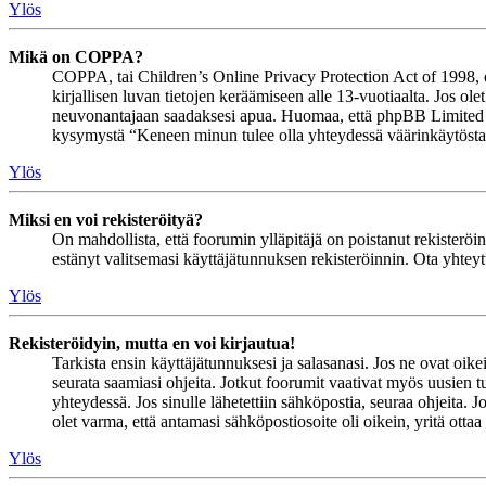
Ylös
Mikä on COPPA?
COPPA, tai Children’s Online Privacy Protection Act of 1998, on 
kirjallisen luvan tietojen keräämiseen alle 13-vuotiaalta. Jos ol
neuvonantajaan saadaksesi apua. Huomaa, että phpBB Limited ja 
kysymystä “Keneen minun tulee olla yhteydessä väärinkäytöstapau
Ylös
Miksi en voi rekisteröityä?
On mahdollista, että foorumin ylläpitäjä on poistanut rekisteröinn
estänyt valitsemasi käyttäjätunnuksen rekisteröinnin. Ota yhteyt
Ylös
Rekisteröidyin, mutta en voi kirjautua!
Tarkista ensin käyttäjätunnuksesi ja salasanasi. Jos ne ovat oike
seurata saamiasi ohjeita. Jotkut foorumit vaativat myös uusien tu
yhteydessä. Jos sinulle lähetettiin sähköpostia, seuraa ohjeita. 
olet varma, että antamasi sähköpostiosoite oli oikein, yritä ottaa
Ylös