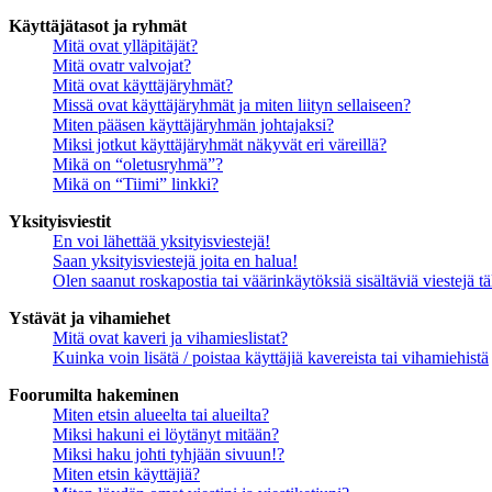
Käyttäjätasot ja ryhmät
Mitä ovat ylläpitäjät?
Mitä ovatr valvojat?
Mitä ovat käyttäjäryhmät?
Missä ovat käyttäjäryhmät ja miten liityn sellaiseen?
Miten pääsen käyttäjäryhmän johtajaksi?
Miksi jotkut käyttäjäryhmät näkyvät eri väreillä?
Mikä on “oletusryhmä”?
Mikä on “Tiimi” linkki?
Yksityisviestit
En voi lähettää yksityisviestejä!
Saan yksityisviestejä joita en halua!
Olen saanut roskapostia tai väärinkäytöksiä sisältäviä viestejä tä
Ystävät ja vihamiehet
Mitä ovat kaveri ja vihamieslistat?
Kuinka voin lisätä / poistaa käyttäjiä kavereista tai vihamiehistä
Foorumilta hakeminen
Miten etsin alueelta tai alueilta?
Miksi hakuni ei löytänyt mitään?
Miksi haku johti tyhjään sivuun!?
Miten etsin käyttäjiä?