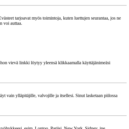
västeet tarjoavat myös toimintoja, kuten luettujen seurantaa, jos ne
n voi auttaa.
 johon vievä linkki löytyy yleensä klikkaamalla käyttäjänimeäsi
 vain ylläpitäjille, valvojille ja itsellesi. Sinut lasketaan piilossa
kavyöhykkeesi, esim. Lontoo, Pariisi, New York, Sidney, jne.