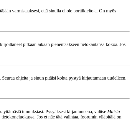
äjään varmistaaksesi, että sinulla ei ole porttikieltoja. On myös
le kirjoittaneet pitkään aikaan pienentääkseen tietokantansa kokoa. Jos
. Seuraa ohjeita ja sinun pitäisi kohta pystyä kirjautumaan uudelleen.
nkäyttämästä tunnuksiasi. Pysyäksesi kirjautuneena, valitse
Muista
n tietokoneluokassa. Jos et näe tätä valintaa, foorumin ylläpitäjä on