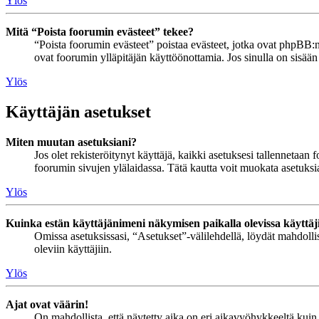
Ylös
Mitä “Poista foorumin evästeet” tekee?
“Poista foorumin evästeet” poistaa evästeet, jotka ovat phpBB:n 
ovat foorumin ylläpitäjän käyttöönottamia. Jos sinulla on sisää
Ylös
Käyttäjän asetukset
Miten muutan asetuksiani?
Jos olet rekisteröitynyt käyttäjä, kaikki asetuksesi tallennetaa
foorumin sivujen ylälaidassa. Tätä kautta voit muokata asetuksias
Ylös
Kuinka estän käyttäjänimeni näkymisen paikalla olevissa käyttäj
Omissa asetuksissasi, “Asetukset”-välilehdellä, löydät mahdoll
oleviin käyttäjiin.
Ylös
Ajat ovat väärin!
On mahdollista, että näytetty aika on eri aikavyöhykkeeltä kuin 