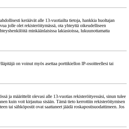
ollisesti keräävät alle 13-vuotiailta tietoja, hankkia huoltajan
ua jolle olet rekisteröitymässä, ota yhteyttä oikeudelliseen
teyshenkilöitä minkäänlaisissa lakiasioissa, lukuunottamatta
läpitäjä on voinut myös asettaa porttikiellon IP-osoitteellesi tai
ä ja määrittelit olevasi alle 13-vuotias rekisteröityessäsi, sinun tulee
nnen kuin voit kirjautua sisään. Tämä tieto kerrottiin rekisteröitymisen
itteen tai sähköpostit ovat saattaneet jäädä roskapostisuodattimeen. Jos