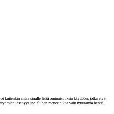
voi kuitenkin antaa sinulle lisää ominaisuuksia käyttöön, jotka eivät
täjäryhmien jäsenyys jne. Siihen menee aikaa vain muutamia hetkiä,