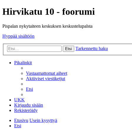
Hirvikatu 10 - foorumi
Pispalan nykytaiteen keskuksen keskustelupalsta
Hyppää sisältöön
Tarkennettu haku
Etsi
Pikalinkit
Vastaamattomat aiheet
Aktiiviset viestiketjut
Etsi
UKK
Kirjaudu sisään
Rekisteröidy
Etusivu
Usein kysyttyä
Etsi