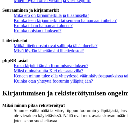
Miten löydän omat viestini ja viestiketjuni?
Seuraaminen ja kirjanmerkit
Mikä ero on kirjanmerkillä ja tilaamisella?
Kuinka teen kirjanmerkin tai seuraan haluamaani aihetta?
Kuinka tilaan haluamani alueen?
Kuinka poistan tilaukseni?
Liitetiedostot
Mitkä liitetiedostot ovat sallittuja tällä alueella?
Mistä löydän lähettämäni liitetiedostot?
phpBB -asiat
Kuka kirjoitti tämän foorumisovelluksen?
Miksi ominaisuutta X ei ole saatavilla?
Keneen minun tulee olla yhteydessä väärinkäytöstapauksissa tai 
Kuinka otan yhteyttä foorumin ylläpitäjään?
Kirjautumisen ja rekisteröitymisen ongel
Miksi minun pitää rekisteröityä?
Sinun ei välttämättä tarvitse, riippuu foorumin ylläpitäjästä, ta
ole vieraiden käytettävissä. Näitä ovat mm. avatar-kuvan määritt
joten se on suositeltavaa.