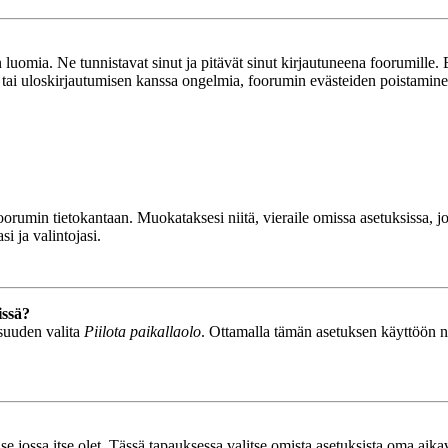
luomia. Ne tunnistavat sinut ja pitävät sinut kirjautuneena foorumille. E
n tai uloskirjautumisen kanssa ongelmia, foorumin evästeiden poistamine
n foorumin tietokantaan. Muokataksesi niitä, vieraile omissa asetuksissa,
i ja valintojasi.
issä?
isuuden valita
Piilota paikallaolo
. Ottamalla tämän asetuksen käyttöön näyt
se jossa itse olet. Tässä tapauksessa valitse omista asetuksista oma ai