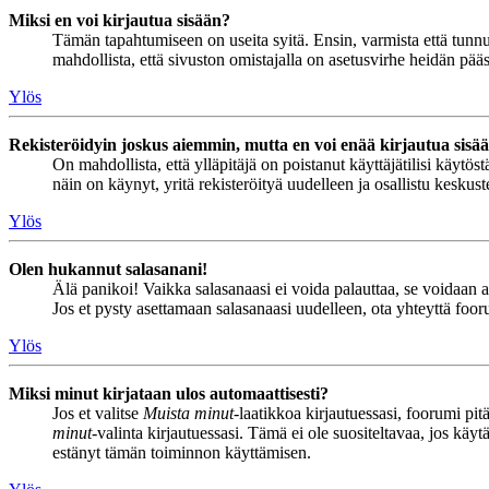
Miksi en voi kirjautua sisään?
Tämän tapahtumiseen on useita syitä. Ensin, varmista että tunnuks
mahdollista, että sivuston omistajalla on asetusvirhe heidän pääss
Ylös
Rekisteröidyin joskus aiemmin, mutta en voi enää kirjautua sisä
On mahdollista, että ylläpitäjä on poistanut käyttäjätilisi käytö
näin on käynyt, yritä rekisteröityä uudelleen ja osallistu keskus
Ylös
Olen hukannut salasanani!
Älä panikoi! Vaikka salasanaasi ei voida palauttaa, se voidaan 
Jos et pysty asettamaan salasanaasi uudelleen, ota yhteyttä foor
Ylös
Miksi minut kirjataan ulos automaattisesti?
Jos et valitse
Muista minut
-laatikkoa kirjautuessasi, foorumi pi
minut
-valinta kirjautuessasi. Tämä ei ole suositeltavaa, jos käyt
estänyt tämän toiminnon käyttämisen.