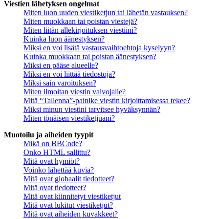
Viestien lähetyksen ongelmat
Miten luon uuden viestiketjun tai lähetän vastauksen?
Miten muokkaan tai poistan viestejä?
Miten liitän allekirjoituksen viestiini?
Kuinka luon äänestyksen?
Miksi en voi lisätä vastausvaihtoehtoja kyselyyn?
Kuinka muokkaan tai poistan äänestyksen?
Miksi en pääse alueelle?
Miksi en voi liittää tiedostoja?
Miksi sain varoituksen?
Miten ilmoitan viestin valvojalle?
Mitä “Tallenna”-painike viestin kirjoittamisessa tekee?
Miksi minun viestini tarvitsee hyväksynnän?
Miten tönäisen viestiketjuani?
Muotoilu ja aiheiden tyypit
Mikä on BBCode?
Onko HTML sallittu?
Mitä ovat hymiöt?
Voinko lähettää kuvia?
Mitä ovat globaalit tiedotteet?
Mitä ovat tiedotteet?
Mitä ovat kiinnitetyt viestiketjut
Mitä ovat lukitut viestiketjut?
Mitä ovat aiheiden kuvakkeet?