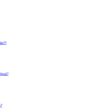
ään?!
jissä?
n?