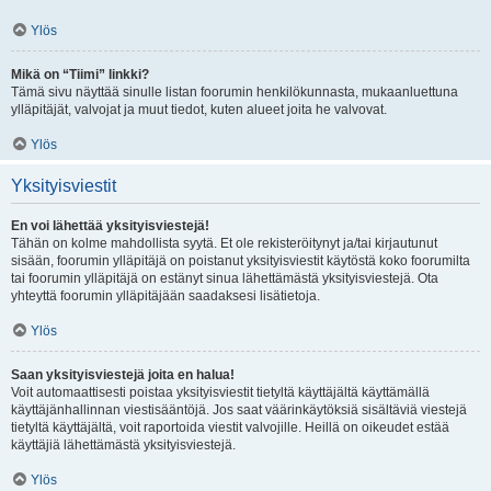
Ylös
Mikä on “Tiimi” linkki?
Tämä sivu näyttää sinulle listan foorumin henkilökunnasta, mukaanluettuna
ylläpitäjät, valvojat ja muut tiedot, kuten alueet joita he valvovat.
Ylös
Yksityisviestit
En voi lähettää yksityisviestejä!
Tähän on kolme mahdollista syytä. Et ole rekisteröitynyt ja/tai kirjautunut
sisään, foorumin ylläpitäjä on poistanut yksityisviestit käytöstä koko foorumilta
tai foorumin ylläpitäjä on estänyt sinua lähettämästä yksityisviestejä. Ota
yhteyttä foorumin ylläpitäjään saadaksesi lisätietoja.
Ylös
Saan yksityisviestejä joita en halua!
Voit automaattisesti poistaa yksityisviestit tietyltä käyttäjältä käyttämällä
käyttäjänhallinnan viestisääntöjä. Jos saat väärinkäytöksiä sisältäviä viestejä
tietyltä käyttäjältä, voit raportoida viestit valvojille. Heillä on oikeudet estää
käyttäjiä lähettämästä yksityisviestejä.
Ylös