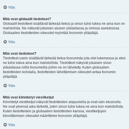
Ylös
Mitä ovat globaalit tiedotteet?
Globaalit tiedotteet sisältävät tärkeää tietoa ja sinun tulisi lukea ne aina kun on
mahdolista. Ne näkyvät jokaisen alueen ylälaidassa ja omissa asetuksissa.
Globaalien tiedotteiden oikeudet myöntää foorumin ylläpitäjä.
Ylös
Mitä ovat tiedotteet?
Tiedotteet usein sisältävät tärkeää tietoa foorumista jota olet lukemassa ja siksi
ne tulisi lukea aina kun mahdollista. Tiedotteet näkyvät jokaisen sivun
ylälaidassa niillä foorumeilla joihin ne on lähetetty. Kuten globaalien
tiedotteiden kohdalla, tiedotteiden lähettämisen oikeudet antaa foorumin
ylläpitäjä.
Ylös
Mitä ovat kiinnitetyt viestiketjut
Kiinnitetyt viestiketjut näkyvät tiedotteiden alapuolella ja ovat vain etusivulla.
Ne ovat yleensä aika tärkeitä, joten sinun tulisi lukea ne aina kun mahdollista.
Kuten tiedotteiden ja globaalien tiedotteiden kanssa, viestiketjujen
kiinnittämisen oikeudet määrittelee foorumin ylläpitäjä.
Ylös