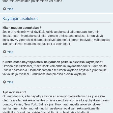
foorumin evästeiden poistaminen voi auttaa.
Ylös
Käyttäjän asetukset
Miten muutan asetuksiani?
Jos olet rekisteröitynyt käyttäjä, kaikki asetuksesi tallennetaan foorumin
tietokantaan. Muokataksesi niitä, vieraile omissa asetuksissa, johon vievä
linkki löytyy yleensä klikkaamalla käyttäjänimeäsi foorumin sivujen ylälaidassa.
Tätä kautta voit muokata asetuksiasi ja valintojasi.
Ylös
Kuinka estän käyttäjänimeni näkymisen paikalla olevissa käyttäjissä?
Omissa asetuksissasi, “Asetukset”-välilehdellä, löydät mahdollisuuden valita
Piilota paikallaolo
. Ottamalla tämän asetuksen käyttöön näyt vain ylläpitäjille,
valvojille ja itsellesi. Sinut lasketaan piilossa oleviin käyttäjiin.
Ylös
Ajat ovat väärin!
On mahdollista, että näytetty aika on eri aikavyöhykkeeltä kuin se jossa itse
olet. Tässä tapauksessa valitse omista asetuksista oma aikavyöhykkeesi, esim.
Lontoo, Pariisi, New York, Sidney, jne. Huomaathan, että aikavyöhykkeen
vaihtaminen, kuten monet muutkin asetukset ovat vain rekisteröityneille
käyttäjille. Jos et ole rekisteröitynyt, tämä on hyvä aika tehdä niin.