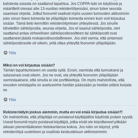
kahdesta asiasta on saattanut tapahtua. Jos COPPA-tuki on käytössä ja
määrittelit olevasi alle 13-vuotias rekisteröityessäsi, sinun tulee seurata
saamiasi ohjeita. Jotkut foorumit vaativat myös uusien tunnusten aktivoinnin
joko sinun itsesi toimesta tai ylläpitäjän toimesta ennen kuin voit kirjautua
sisään. Tämä tieto kerrottiin rekisteröitymisen yhteydessä. Jos sinulle
lähetettiin sähköpostia, seuraa ohjeita. Jos et saanut sähköpostia, olet
saattanut antaa virheellisen sähköpostiosoitteen tai sähköpostit ovat
saattaneet jäädä roskapostisuodattimeen. Jos olet varma, että antamasi
sähköpostiosoite oli oikein, yritä ottaa yhteyttä foorumin ylläpitäjään.
Ylös
Miksi en voi kirjautua sisään?
Tämän tapahtumiseen on useita syitä. Ensin, varmista että tunnuksesi ja
salasanasi ovat oikein. Jos ne ovat, ota yhteyttä foorumin ylläpitäjään
varmistaaksesi, että sinulla ei ole porttikieltoja. On myös mahdollista, että
sivuston omistajalla on asetusvirhe heidän päässään ja heidän pitäisi korjata
se.
Ylös
Rekisteröidyin joskus aiemmin, mutta en voi enää kirjautua sisään?!
On mahdollista, että ylläpitäjä on poistanut käyttäjätilisi käytöstä jostain syystä.
Useat foorumit myös poistavat käyttäjiä, jotka eivät ole kirjoittaneet pitkään
aikaan pienentääkseen tietokantansa kokoa. Jos näin on käynyt, yritä
rekisteröityä uudelleen ja osallistu keskusteluun aktiivisemmin.