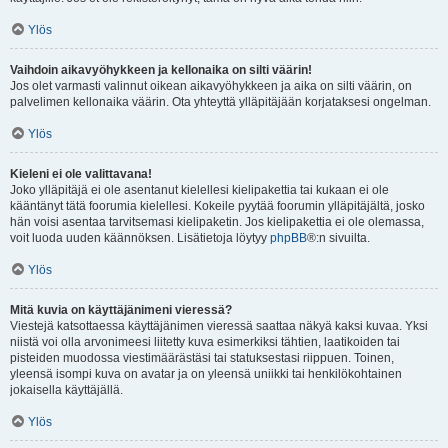
Ylös
Vaihdoin aikavyöhykkeen ja kellonaika on silti väärin!
Jos olet varmasti valinnut oikean aikavyöhykkeen ja aika on silti väärin, on
palvelimen kellonaika väärin. Ota yhteyttä ylläpitäjään korjataksesi ongelman.
Ylös
Kieleni ei ole valittavana!
Joko ylläpitäjä ei ole asentanut kielellesi kielipakettia tai kukaan ei ole
kääntänyt tätä foorumia kielellesi. Kokeile pyytää foorumin ylläpitäjältä, josko
hän voisi asentaa tarvitsemasi kielipaketin. Jos kielipakettia ei ole olemassa,
voit luoda uuden käännöksen. Lisätietoja löytyy
phpBB
®:n sivuilta.
Ylös
Mitä kuvia on käyttäjänimeni vieressä?
Viestejä katsottaessa käyttäjänimen vieressä saattaa näkyä kaksi kuvaa. Yksi
niistä voi olla arvonimeesi liitetty kuva esimerkiksi tähtien, laatikoiden tai
pisteiden muodossa viestimäärästäsi tai statuksestasi riippuen. Toinen,
yleensä isompi kuva on avatar ja on yleensä uniikki tai henkilökohtainen
jokaisella käyttäjällä.
Ylös