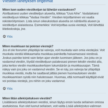
Viestien lähetyksen ongelmat
Miten luon uuden viestiketjun tai lähetän vastauksen?
Aloittaaksesi uuden viestiketjun alueella, klikkaa "Uusi Aihe". Vastataksesi
viestiketjuun klikkaa "Vastaa Viestiin". Viestien kirjoittaminen voi vaatia
rekisteröitymisen. Lista sinun oikeuksistasi alueella on nähtävillä alueen ja
viestiketjun alalaidassa. Esimerkiksi: Voit kirjoittaa uusia viestejä, Voit lähettää
liitetiedostoja, jne.
Ylös
Miten muokkaan tai poistan viestejä?
Jos et ole foorumin ylläpitäjä tai valvoja, voit muokata vain omia viestejäsi. Voit
muokata viestiä klikkaamalla muokkaa-painiketta haluamassasi viestissä.
Joskus painike toimii vain tietyn ajan viestin luomisen jälkeen. Jos joku on jo
vastannut viestiin, löydät viestiketjuun palatessasi pienen tekstin viestisi alla,
joka kertoo viestin muokkauskertojen lukumäärän ja muokkausajan. Tämä
näkyy vain jos joku on vastannut viestiin. Se ei näy, jos valvoja tai ylläpitäjä
muokkaa viestiä, mutta he saattavat jättää pienen huomautuksen viestin
muokkaamisen syistä niin halutessaan. Huomaa, että normaalit käyttäjät eivät
voi poistaa viestejä, jos niihin on joku vastannut.
Ylös
Miten liitän allekirjoituksen viestiini?
Lisätäksesi allekirjoituksen viestiisi, sinun täytyy ensin luoda sellainen omissa
asetuksissa. Kun olet luonut sellaisen, voit valita
Lisää allekirjoitus
-valinnan