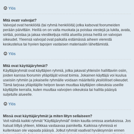
Ylös
Mitä ovatr valvojat?
Valvojat ovat henkilöitä (tai ryhmä henkilöitä) jotka katsovat foorumeiden
perään päivittäin. Heillä on on valta muokata ja poistaa viestejä ja lukita, avata,
siirtää, poistaa ja jakaa viestiketjuja niillä alueilla joissa heillä on valvojan
oikeudet. Yleensä valvojat ovat paikalla estämässä aiheen vierestä
keskustelua tai hyvien tapojen vastaisen materiaalin lähettämistä.
Ylös
Mitä ovat käyttäjäryhmät?
Käyttäjäryhmät ovat käyttäjien ryhmiä, jotka jakavat yhteisön hallittaviin osiin,
joiden kanssa foorumin ylläpitäjät voivat toimia. Jokainen käyttäjä voi kuulua
useisiin ryhmiin ja jokaiselle ryhmälle voidaan määritellä yksilölliset oikeudet.
Tämä tarjoaa ylläpitäjille helpon tavan muuttaa käyttäjien oikeuksia useille
käyttäjille kerralla, kuten muuttaa valvojien oikeuksia tai hallita pääsyä
suljetulle alueelle.
Ylös
Missä ovat käyttäjäryhmät ja miten liityn sellaiseen?
Voit nähdä kaikki ryhmät “Käyttäjäryhmät”-linkin kautta omissa asetuksissa. Jos
haluat liittyä yhteen, klikkaa vastaavaa painiketta. Kaikissa ryhmissä ei
kuitenkaan ole vapaata pääsyä. Jotkut ryhmät vaativat hyväksynnän ennen