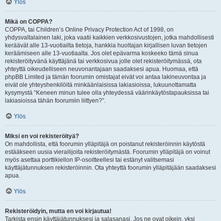
Ylös
Mikä on COPPA?
COPPA, tai Children’s Online Privacy Protection Act of 1998, on
yhdysvaltalainen laki, joka vaatii kaikkien verkkosivustojen, jotka mahdollisesti
keräävät alle 13-vuotiailta tietoja, hankkia huoltajan kirjallisen luvan tietojen
keräämiseen alle 13-vuotiaalta. Jos olet epävarma koskeeko tämä sinua
rekisteröityvänä käyttäjänä tai verkkosivua jolle olet rekisteröitymässä, ota
yhteyttä oikeudelliseen neuvonantajaan saadaksesi apua. Huomaa, että
phpBB Limited ja tämän foorumin omistajat eivät voi antaa lakineuvontaa ja
eivät ole yhteyshenkilöitä minkäänlaisissa lakiasioissa, lukuunottamatta
kysymystä “Keneen minun tulee olla yhteydessä väärinkäytöstapauksissa tai
lakiasioissa tähän foorumiin liittyen?”.
Ylös
Miksi en voi rekisteröityä?
On mahdollista, että foorumin ylläpitäjä on poistanut rekisteröinnin käytöstä
estääkseen uusia vierailijoita rekisteröitymästä. Foorumin ylläpitäjä on voinut
myös asettaa porttikiellon IP-osoitteellesi tai estänyt valitsemasi
käyttäjätunnuksen rekisteröinnin. Ota yhteyttä foorumin ylläpitäjään saadaksesi
apua.
Ylös
Rekisteröidyin, mutta en voi kirjautua!
Tarkista ensin käyttäjätunnuksesi ja salasanasi. Jos ne ovat oikein, yksi