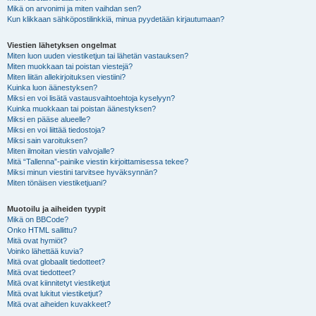
Mikä on arvonimi ja miten vaihdan sen?
Kun klikkaan sähköpostilinkkiä, minua pyydetään kirjautumaan?
Viestien lähetyksen ongelmat
Miten luon uuden viestiketjun tai lähetän vastauksen?
Miten muokkaan tai poistan viestejä?
Miten liitän allekirjoituksen viestiini?
Kuinka luon äänestyksen?
Miksi en voi lisätä vastausvaihtoehtoja kyselyyn?
Kuinka muokkaan tai poistan äänestyksen?
Miksi en pääse alueelle?
Miksi en voi liittää tiedostoja?
Miksi sain varoituksen?
Miten ilmoitan viestin valvojalle?
Mitä “Tallenna”-painike viestin kirjoittamisessa tekee?
Miksi minun viestini tarvitsee hyväksynnän?
Miten tönäisen viestiketjuani?
Muotoilu ja aiheiden tyypit
Mikä on BBCode?
Onko HTML sallittu?
Mitä ovat hymiöt?
Voinko lähettää kuvia?
Mitä ovat globaalit tiedotteet?
Mitä ovat tiedotteet?
Mitä ovat kiinnitetyt viestiketjut
Mitä ovat lukitut viestiketjut?
Mitä ovat aiheiden kuvakkeet?