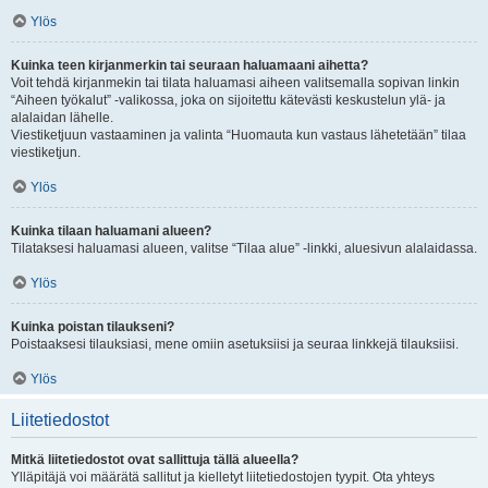
Ylös
Kuinka teen kirjanmerkin tai seuraan haluamaani aihetta?
Voit tehdä kirjanmekin tai tilata haluamasi aiheen valitsemalla sopivan linkin
“Aiheen työkalut” -valikossa, joka on sijoitettu kätevästi keskustelun ylä- ja
alalaidan lähelle.
Viestiketjuun vastaaminen ja valinta “Huomauta kun vastaus lähetetään” tilaa
viestiketjun.
Ylös
Kuinka tilaan haluamani alueen?
Tilataksesi haluamasi alueen, valitse “Tilaa alue” -linkki, aluesivun alalaidassa.
Ylös
Kuinka poistan tilaukseni?
Poistaaksesi tilauksiasi, mene omiin asetuksiisi ja seuraa linkkejä tilauksiisi.
Ylös
Liitetiedostot
Mitkä liitetiedostot ovat sallittuja tällä alueella?
Ylläpitäjä voi määrätä sallitut ja kielletyt liitetiedostojen tyypit. Ota yhteys