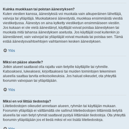
Kuinka muokkaan tai poistan äänestyksen?
Kuten viestien kanssa, äänestyksiä voi muokata vain alkuperäinen lähettäjä,
valvoja tai ylläpitäjä. Muokataksesi äänestystä, muokkaa ensimmäistä viestiä
viestiketjussa. Äänestys on aina kytketty viestiketjun ensimmäiseen viestiin.
Jos kukaan ei ole vielä äänestänyt, käyttäjät voivat poistaa äänestyksen tai
muokata mitä tahansa äänestyksen asetusta. Jos käyttäjät ovat kuitenkin jo
äänestäneet, vain valvojat tai ylläpitäjät voivat muokata tai poistaa sen. Tämä
estää äänestysvaihtoehtojen vaihtamisen kesken äänestyksen.
Ylös
Miksi en pääse alueelle?
Jotkin alueet saattavat olla rajattu vain tietyille käyttäjille tai ryhmille.
Katsoaksesi, lukeaksesi, kirjoittaaksesi tai muiden toimintojen tekeminen
alueella saattaa tarvita erikoisoikeuksia. Jos haluat oikeudet, ota yhteyttä
foorumin valvojaan tai ylläpitäjään.
Ylös
Miksi en voi liittää tiedostoja?
Liitetiedostojen oikeudet annetaan alueen, ryhmän tai käyttäjän mukaan.
Foorumin ylläpitäjä ei välttämättä ole sallinut liitetiedostojen liittämistä tietyllä
alueella tai vain tietyt ryhmät saattavat pystyä liittämään tiedostoja. Ota yhteyttä
foorumin ylläpitäjään jos et tiedä miksi et voi lisätä liitetiedostoja.