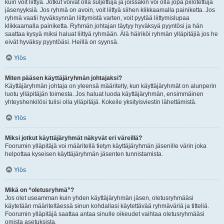
kuin voit liittyä. Jotkut voivat olla suljettuja ja joissakin voi olla jopa piilotettuja
jäsenyyksiä. Jos ryhmä on avoin, voit liittyä siihen klikkaamalla painiketta. Jos
ryhmä vaatii hyväksynnän liittymistä varten, voit pyytää liittymislupaa
klikkaamalla painiketta. Ryhmän johtajan täytyy hyväksyä pyyntösi ja hän
saattaa kysyä miksi haluat liittyä ryhmään. Älä häiriköi ryhmän ylläpitäjiä jos he
eivät hyväksy pyyntöäsi. Heillä on syynsä.
Ylös
Miten pääsen käyttäjäryhmän johtajaksi?
Käyttäjäryhmän johtaja on yleensä määritelty, kun käyttäjäryhmät on alunperin
luotu ylläpitäjän toimesta. Jos haluat luoda käyttäjäryhmän, ensimmäinen
yhteyshenkilösi tulisi olla ylläpitäjä. Kokeile yksityisviestin lähettämistä.
Ylös
Miksi jotkut käyttäjäryhmät näkyvät eri väreillä?
Foorumin ylläpitäjä voi määritellä tietyn käyttäjäryhmän jäsenille värin joka
helpottaa kyseisen käyttäjäryhmän jäsenten tunnistamista.
Ylös
Mikä on “oletusryhmä”?
Jos olet useamman kuin yhden käyttäjäryhmän jäsen, oletusryhmääsi
käytetään määriteltäessä sinun kohdallasi käytettävää ryhmäväriä ja titteliä.
Foorumin ylläpitäjä saattaa antaa sinulle oikeudet vaihtaa oletusryhmääsi
omista asetuksista.