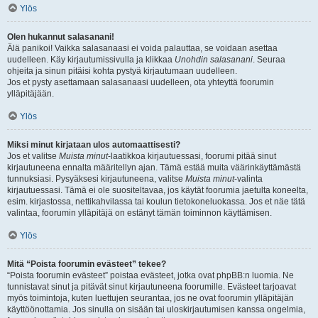
Ylös
Olen hukannut salasanani!
Älä panikoi! Vaikka salasanaasi ei voida palauttaa, se voidaan asettaa
uudelleen. Käy kirjautumissivulla ja klikkaa
Unohdin salasanani
. Seuraa
ohjeita ja sinun pitäisi kohta pystyä kirjautumaan uudelleen.
Jos et pysty asettamaan salasanaasi uudelleen, ota yhteyttä foorumin
ylläpitäjään.
Ylös
Miksi minut kirjataan ulos automaattisesti?
Jos et valitse
Muista minut
-laatikkoa kirjautuessasi, foorumi pitää sinut
kirjautuneena ennalta määritellyn ajan. Tämä estää muita väärinkäyttämästä
tunnuksiasi. Pysyäksesi kirjautuneena, valitse
Muista minut
-valinta
kirjautuessasi. Tämä ei ole suositeltavaa, jos käytät foorumia jaetulta koneelta,
esim. kirjastossa, nettikahvilassa tai koulun tietokoneluokassa. Jos et näe tätä
valintaa, foorumin ylläpitäjä on estänyt tämän toiminnon käyttämisen.
Ylös
Mitä “Poista foorumin evästeet” tekee?
“Poista foorumin evästeet” poistaa evästeet, jotka ovat phpBB:n luomia. Ne
tunnistavat sinut ja pitävät sinut kirjautuneena foorumille. Evästeet tarjoavat
myös toimintoja, kuten luettujen seurantaa, jos ne ovat foorumin ylläpitäjän
käyttöönottamia. Jos sinulla on sisään tai uloskirjautumisen kanssa ongelmia,