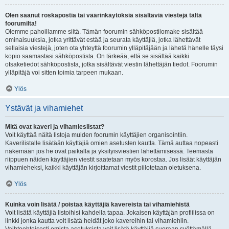
Olen saanut roskapostia tai väärinkäytöksiä sisältäviä viestejä tältä
foorumilta!
Olemme pahoillamme siitä. Tämän foorumin sähköpostilomake sisältää
ominaisuuksia, jotka yrittävät estää ja seurata käyttäjiä, jotka lähettävät
sellaisia viestejä, joten ota yhteyttä foorumin ylläpitäjään ja lähetä hänelle täysi
kopio saamastasi sähköpostista. On tärkeää, että se sisältää kaikki
otsaketiedot sähköpostista, jotka sisältävät viestin lähettäjän tiedot. Foorumin
ylläpitäjä voi sitten toimia tarpeen mukaan.
Ylös
Ystävät ja vihamiehet
Mitä ovat kaveri ja vihamieslistat?
Voit käyttää näitä listoja muiden foorumin käyttäjien organisointiin.
Kaverilistalle lisätään käyttäjiä omien asetusten kautta. Tämä auttaa nopeasti
näkemään jos he ovat paikalla ja yksityisviestien lähettämisessä. Teemasta
riippuen näiden käyttäjien viestit saatetaan myös korostaa. Jos lisäät käyttäjän
vihamieheksi, kaikki käyttäjän kirjoittamat viestit piilotetaan oletuksena.
Ylös
Kuinka voin lisätä / poistaa käyttäjiä kavereista tai vihamiehistä
Voit lisätä käyttäjiä listoihisi kahdella tapaa. Jokaisen käyttäjän profiilissa on
linkki jonka kautta voit lisätä heidät joko kavereihin tai vihamiehiin.