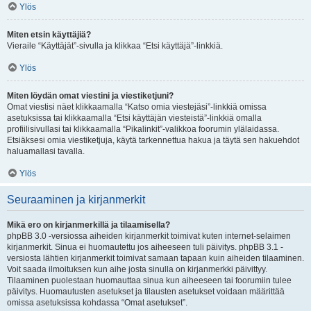
Ylös
Miten etsin käyttäjiä?
Vieraile “Käyttäjät”-sivulla ja klikkaa “Etsi käyttäjä”-linkkiä.
Ylös
Miten löydän omat viestini ja viestiketjuni?
Omat viestisi näet klikkaamalla “Katso omia viestejäsi”-linkkiä omissa
asetuksissa tai klikkaamalla “Etsi käyttäjän viesteistä”-linkkiä omalla
profiilisivullasi tai klikkaamalla “Pikalinkit”-valikkoa foorumin ylälaidassa.
Etsiäksesi omia viestiketjuja, käytä tarkennettua hakua ja täytä sen hakuehdot
haluamallasi tavalla.
Ylös
Seuraaminen ja kirjanmerkit
Mikä ero on kirjanmerkillä ja tilaamisella?
phpBB 3.0 -versiossa aiheiden kirjanmerkit toimivat kuten internet-selaimen
kirjanmerkit. Sinua ei huomautettu jos aiheeseen tuli päivitys. phpBB 3.1 -
versiosta lähtien kirjanmerkit toimivat samaan tapaan kuin aiheiden tilaaminen.
Voit saada ilmoituksen kun aihe josta sinulla on kirjanmerkki päivittyy.
Tilaaminen puolestaan huomauttaa sinua kun aiheeseen tai foorumiin tulee
päivitys. Huomautusten asetukset ja tilausten asetukset voidaan määrittää
omissa asetuksissa kohdassa “Omat asetukset”.