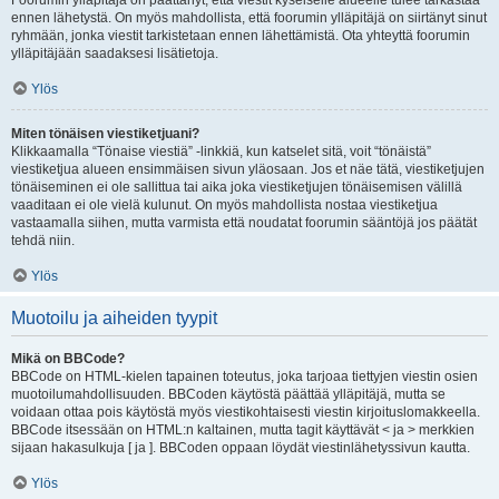
Foorumin ylläpitäjä on päättänyt, että viestit kyseiselle alueelle tulee tarkastaa
ennen lähetystä. On myös mahdollista, että foorumin ylläpitäjä on siirtänyt sinut
ryhmään, jonka viestit tarkistetaan ennen lähettämistä. Ota yhteyttä foorumin
ylläpitäjään saadaksesi lisätietoja.
Ylös
Miten tönäisen viestiketjuani?
Klikkaamalla “Tönaise viestiä” -linkkiä, kun katselet sitä, voit “tönäistä”
viestiketjua alueen ensimmäisen sivun yläosaan. Jos et näe tätä, viestiketjujen
tönäiseminen ei ole sallittua tai aika joka viestiketjujen tönäisemisen välillä
vaaditaan ei ole vielä kulunut. On myös mahdollista nostaa viestiketjua
vastaamalla siihen, mutta varmista että noudatat foorumin sääntöjä jos päätät
tehdä niin.
Ylös
Muotoilu ja aiheiden tyypit
Mikä on BBCode?
BBCode on HTML-kielen tapainen toteutus, joka tarjoaa tiettyjen viestin osien
muotoilumahdollisuuden. BBCoden käytöstä päättää ylläpitäjä, mutta se
voidaan ottaa pois käytöstä myös viestikohtaisesti viestin kirjoituslomakkeella.
BBCode itsessään on HTML:n kaltainen, mutta tagit käyttävät < ja > merkkien
sijaan hakasulkuja [ ja ]. BBCoden oppaan löydät viestinlähetyssivun kautta.
Ylös