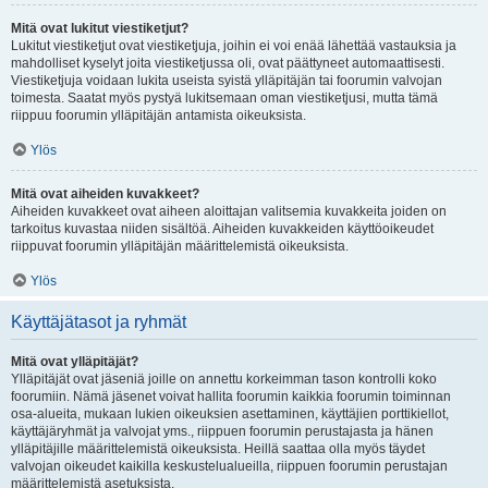
Mitä ovat lukitut viestiketjut?
Lukitut viestiketjut ovat viestiketjuja, joihin ei voi enää lähettää vastauksia ja
mahdolliset kyselyt joita viestiketjussa oli, ovat päättyneet automaattisesti.
Viestiketjuja voidaan lukita useista syistä ylläpitäjän tai foorumin valvojan
toimesta. Saatat myös pystyä lukitsemaan oman viestiketjusi, mutta tämä
riippuu foorumin ylläpitäjän antamista oikeuksista.
Ylös
Mitä ovat aiheiden kuvakkeet?
Aiheiden kuvakkeet ovat aiheen aloittajan valitsemia kuvakkeita joiden on
tarkoitus kuvastaa niiden sisältöä. Aiheiden kuvakkeiden käyttöoikeudet
riippuvat foorumin ylläpitäjän määrittelemistä oikeuksista.
Ylös
Käyttäjätasot ja ryhmät
Mitä ovat ylläpitäjät?
Ylläpitäjät ovat jäseniä joille on annettu korkeimman tason kontrolli koko
foorumiin. Nämä jäsenet voivat hallita foorumin kaikkia foorumin toiminnan
osa-alueita, mukaan lukien oikeuksien asettaminen, käyttäjien porttikiellot,
käyttäjäryhmät ja valvojat yms., riippuen foorumin perustajasta ja hänen
ylläpitäjille määrittelemistä oikeuksista. Heillä saattaa olla myös täydet
valvojan oikeudet kaikilla keskustelualueilla, riippuen foorumin perustajan
määrittelemistä asetuksista.