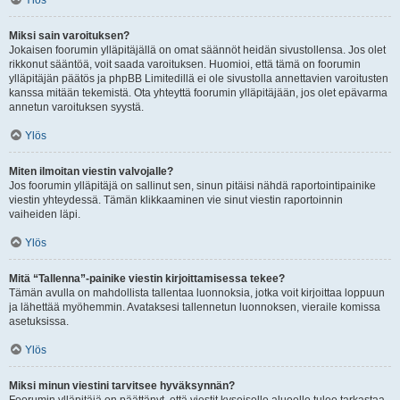
Ylös
Miksi sain varoituksen?
Jokaisen foorumin ylläpitäjällä on omat säännöt heidän sivustollensa. Jos olet
rikkonut sääntöä, voit saada varoituksen. Huomioi, että tämä on foorumin
ylläpitäjän päätös ja phpBB Limitedillä ei ole sivustolla annettavien varoitusten
kanssa mitään tekemistä. Ota yhteyttä foorumin ylläpitäjään, jos olet epävarma
annetun varoituksen syystä.
Ylös
Miten ilmoitan viestin valvojalle?
Jos foorumin ylläpitäjä on sallinut sen, sinun pitäisi nähdä raportointipainike
viestin yhteydessä. Tämän klikkaaminen vie sinut viestin raportoinnin
vaiheiden läpi.
Ylös
Mitä “Tallenna”-painike viestin kirjoittamisessa tekee?
Tämän avulla on mahdollista tallentaa luonnoksia, jotka voit kirjoittaa loppuun
ja lähettää myöhemmin. Avataksesi tallennetun luonnoksen, vieraile komissa
asetuksissa.
Ylös
Miksi minun viestini tarvitsee hyväksynnän?