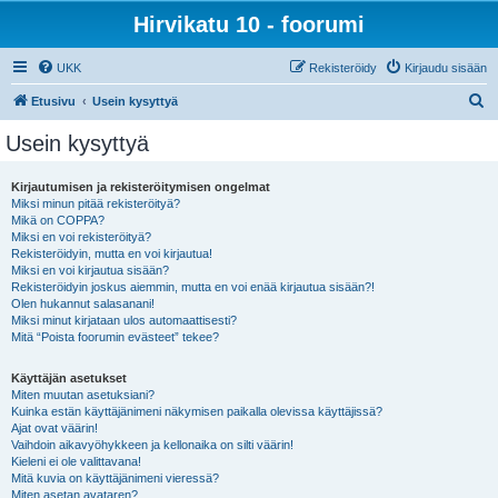
Hirvikatu 10 - foorumi
UKK
Rekisteröidy
Kirjaudu sisään
E
Etusivu
Usein kysyttyä
t
Usein kysyttyä
s
i
Kirjautumisen ja rekisteröitymisen ongelmat
Miksi minun pitää rekisteröityä?
Mikä on COPPA?
Miksi en voi rekisteröityä?
Rekisteröidyin, mutta en voi kirjautua!
Miksi en voi kirjautua sisään?
Rekisteröidyin joskus aiemmin, mutta en voi enää kirjautua sisään?!
Olen hukannut salasanani!
Miksi minut kirjataan ulos automaattisesti?
Mitä “Poista foorumin evästeet” tekee?
Käyttäjän asetukset
Miten muutan asetuksiani?
Kuinka estän käyttäjänimeni näkymisen paikalla olevissa käyttäjissä?
Ajat ovat väärin!
Vaihdoin aikavyöhykkeen ja kellonaika on silti väärin!
Kieleni ei ole valittavana!
Mitä kuvia on käyttäjänimeni vieressä?
Miten asetan avataren?