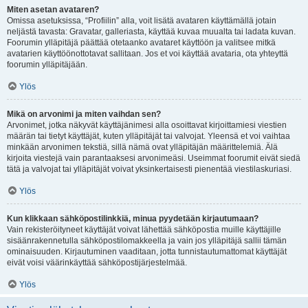
Miten asetan avataren?
Omissa asetuksissa, “Profiilin” alla, voit lisätä avataren käyttämällä jotain
neljästä tavasta: Gravatar, galleriasta, käyttää kuvaa muualta tai ladata kuvan.
Foorumin ylläpitäjä päättää otetaanko avataret käyttöön ja valitsee mitkä
avatarien käyttöönottotavat sallitaan. Jos et voi käyttää avataria, ota yhteyttä
foorumin ylläpitäjään.
Ylös
Mikä on arvonimi ja miten vaihdan sen?
Arvonimet, jotka näkyvät käyttäjänimesi alla osoittavat kirjoittamiesi viestien
määrän tai tietyt käyttäjät, kuten ylläpitäjät tai valvojat. Yleensä et voi vaihtaa
minkään arvonimen tekstiä, sillä nämä ovat ylläpitäjän määrittelemiä. Älä
kirjoita viestejä vain parantaaksesi arvonimeäsi. Useimmat foorumit eivät siedä
tätä ja valvojat tai ylläpitäjät voivat yksinkertaisesti pienentää viestilaskuriasi.
Ylös
Kun klikkaan sähköpostilinkkiä, minua pyydetään kirjautumaan?
Vain rekisteröityneet käyttäjät voivat lähettää sähköpostia muille käyttäjille
sisäänrakennetulla sähköpostilomakkeella ja vain jos ylläpitäjä sallii tämän
ominaisuuden. Kirjautuminen vaaditaan, jotta tunnistautumattomat käyttäjät
eivät voisi väärinkäyttää sähköpostijärjestelmää.
Ylös