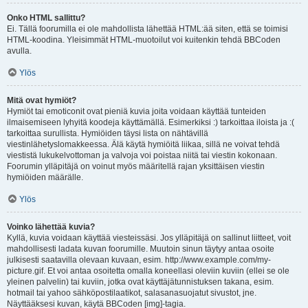
Onko HTML sallittu?
Ei. Tällä foorumilla ei ole mahdollista lähettää HTML:ää siten, että se toimisi
HTML-koodina. Yleisimmät HTML-muotoilut voi kuitenkin tehdä BBCoden
avulla.
Ylös
Mitä ovat hymiöt?
Hymiöt tai emoticonit ovat pieniä kuvia joita voidaan käyttää tunteiden
ilmaisemiseen lyhyitä koodeja käyttämällä. Esimerkiksi :) tarkoittaa iloista ja :(
tarkoittaa surullista. Hymiöiden täysi lista on nähtävillä
viestinlähetyslomakkeessa. Älä käytä hymiöitä liikaa, sillä ne voivat tehdä
viestistä lukukelvottoman ja valvoja voi poistaa niitä tai viestin kokonaan.
Foorumin ylläpitäjä on voinut myös määritellä rajan yksittäisen viestin
hymiöiden määrälle.
Ylös
Voinko lähettää kuvia?
Kyllä, kuvia voidaan käyttää viesteissäsi. Jos ylläpitäjä on sallinut liitteet, voit
mahdollisesti ladata kuvan foorumille. Muutoin sinun täytyy antaa osoite
julkisesti saatavilla olevaan kuvaan, esim. http://www.example.com/my-
picture.gif. Et voi antaa osoitetta omalla koneellasi oleviin kuviin (ellei se ole
yleinen palvelin) tai kuviin, jotka ovat käyttäjätunnistuksen takana, esim.
hotmail tai yahoo sähköpostilaatikot, salasanasuojatut sivustot, jne.
Näyttääksesi kuvan, käytä BBCoden [img]-tagia.