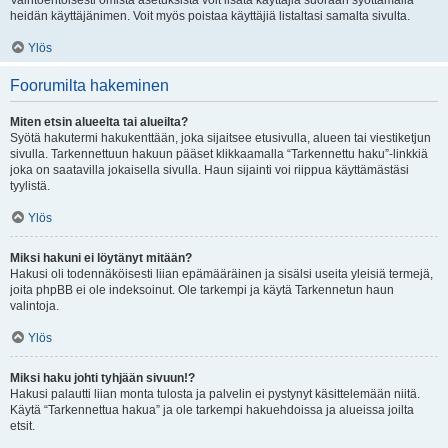
Vaihtoehtoisesti omista asetuksista voit lisätä käyttäjiä suoraan syöttämällä
heidän käyttäjänimen. Voit myös poistaa käyttäjiä listaltasi samalta sivulta.
Ylös
Foorumilta hakeminen
Miten etsin alueelta tai alueilta?
Syötä hakutermi hakukenttään, joka sijaitsee etusivulla, alueen tai viestiketjun
sivulla. Tarkennettuun hakuun pääset klikkaamalla “Tarkennettu haku”-linkkiä
joka on saatavilla jokaisella sivulla. Haun sijainti voi riippua käyttämästäsi
tyylistä.
Ylös
Miksi hakuni ei löytänyt mitään?
Hakusi oli todennäköisesti liian epämääräinen ja sisälsi useita yleisiä termejä,
joita phpBB ei ole indeksoinut. Ole tarkempi ja käytä Tarkennetun haun
valintoja.
Ylös
Miksi haku johti tyhjään sivuun!?
Hakusi palautti liian monta tulosta ja palvelin ei pystynyt käsittelemään niitä.
Käytä “Tarkennettua hakua” ja ole tarkempi hakuehdoissa ja alueissa joilta
etsit.