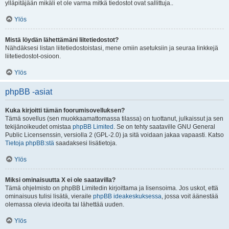
ylläpitäjään mikäli et ole varma mitkä tiedostot ovat sallittuja..
Ylös
Mistä löydän lähettämäni liitetiedostot?
Nähdäksesi listan liitetiedostoistasi, mene omiin asetuksiin ja seuraa linkkejä
liitetiedostot-osioon.
Ylös
phpBB -asiat
Kuka kirjoitti tämän foorumisovelluksen?
Tämä sovellus (sen muokkaamattomassa tilassa) on tuottanut, julkaissut ja sen
tekijänoikeudet omistaa
phpBB Limited
. Se on tehty saataville GNU General
Public Licensenssin, versiolla 2 (GPL-2.0) ja sitä voidaan jakaa vapaasti. Katso
Tietoja phpBB:stä
saadaksesi lisätietoja.
Ylös
Miksi ominaisuutta X ei ole saatavilla?
Tämä ohjelmisto on phpBB Limitedin kirjoittama ja lisensoima. Jos uskot, että
ominaisuus tulisi lisätä, vieraile
phpBB ideakeskuksessa
, jossa voit äänestää
olemassa olevia ideoita tai lähettää uuden.
Ylös