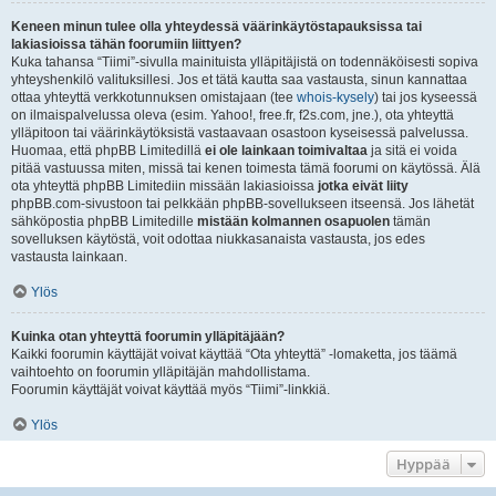
Keneen minun tulee olla yhteydessä väärinkäytöstapauksissa tai
lakiasioissa tähän foorumiin liittyen?
Kuka tahansa “Tiimi”-sivulla mainituista ylläpitäjistä on todennäköisesti sopiva
yhteyshenkilö valituksillesi. Jos et tätä kautta saa vastausta, sinun kannattaa
ottaa yhteyttä verkkotunnuksen omistajaan (tee
whois-kysely
) tai jos kyseessä
on ilmaispalvelussa oleva (esim. Yahoo!, free.fr, f2s.com, jne.), ota yhteyttä
ylläpitoon tai väärinkäytöksistä vastaavaan osastoon kyseisessä palvelussa.
Huomaa, että phpBB Limitedillä
ei ole lainkaan toimivaltaa
ja sitä ei voida
pitää vastuussa miten, missä tai kenen toimesta tämä foorumi on käytössä. Älä
ota yhteyttä phpBB Limitediin missään lakiasioissa
jotka eivät liity
phpBB.com-sivustoon tai pelkkään phpBB-sovellukseen itseensä. Jos lähetät
sähköpostia phpBB Limitedille
mistään kolmannen osapuolen
tämän
sovelluksen käytöstä, voit odottaa niukkasanaista vastausta, jos edes
vastausta lainkaan.
Ylös
Kuinka otan yhteyttä foorumin ylläpitäjään?
Kaikki foorumin käyttäjät voivat käyttää “Ota yhteyttä” -lomaketta, jos täämä
vaihtoehto on foorumin ylläpitäjän mahdollistama.
Foorumin käyttäjät voivat käyttää myös “Tiimi”-linkkiä.
Ylös
Hyppää