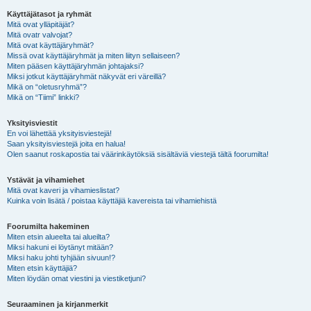
Käyttäjätasot ja ryhmät
Mitä ovat ylläpitäjät?
Mitä ovatr valvojat?
Mitä ovat käyttäjäryhmät?
Missä ovat käyttäjäryhmät ja miten liityn sellaiseen?
Miten pääsen käyttäjäryhmän johtajaksi?
Miksi jotkut käyttäjäryhmät näkyvät eri väreillä?
Mikä on “oletusryhmä”?
Mikä on “Tiimi” linkki?
Yksityisviestit
En voi lähettää yksityisviestejä!
Saan yksityisviestejä joita en halua!
Olen saanut roskapostia tai väärinkäytöksiä sisältäviä viestejä tältä foorumilta!
Ystävät ja vihamiehet
Mitä ovat kaveri ja vihamieslistat?
Kuinka voin lisätä / poistaa käyttäjiä kavereista tai vihamiehistä
Foorumilta hakeminen
Miten etsin alueelta tai alueilta?
Miksi hakuni ei löytänyt mitään?
Miksi haku johti tyhjään sivuun!?
Miten etsin käyttäjiä?
Miten löydän omat viestini ja viestiketjuni?
Seuraaminen ja kirjanmerkit