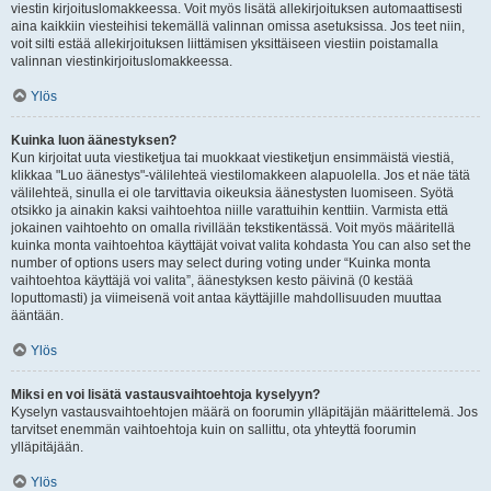
viestin kirjoituslomakkeessa. Voit myös lisätä allekirjoituksen automaattisesti
aina kaikkiin viesteihisi tekemällä valinnan omissa asetuksissa. Jos teet niin,
voit silti estää allekirjoituksen liittämisen yksittäiseen viestiin poistamalla
valinnan viestinkirjoituslomakkeessa.
Ylös
Kuinka luon äänestyksen?
Kun kirjoitat uuta viestiketjua tai muokkaat viestiketjun ensimmäistä viestiä,
klikkaa "Luo äänestys"-välilehteä viestilomakkeen alapuolella. Jos et näe tätä
välilehteä, sinulla ei ole tarvittavia oikeuksia äänestysten luomiseen. Syötä
otsikko ja ainakin kaksi vaihtoehtoa niille varattuihin kenttiin. Varmista että
jokainen vaihtoehto on omalla rivillään tekstikentässä. Voit myös määritellä
kuinka monta vaihtoehtoa käyttäjät voivat valita kohdasta You can also set the
number of options users may select during voting under “Kuinka monta
vaihtoehtoa käyttäjä voi valita”, äänestyksen kesto päivinä (0 kestää
loputtomasti) ja viimeisenä voit antaa käyttäjille mahdollisuuden muuttaa
ääntään.
Ylös
Miksi en voi lisätä vastausvaihtoehtoja kyselyyn?
Kyselyn vastausvaihtoehtojen määrä on foorumin ylläpitäjän määrittelemä. Jos
tarvitset enemmän vaihtoehtoja kuin on sallittu, ota yhteyttä foorumin
ylläpitäjään.
Ylös