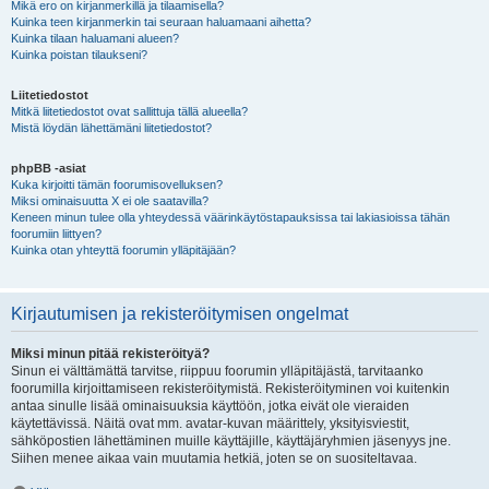
Mikä ero on kirjanmerkillä ja tilaamisella?
Kuinka teen kirjanmerkin tai seuraan haluamaani aihetta?
Kuinka tilaan haluamani alueen?
Kuinka poistan tilaukseni?
Liitetiedostot
Mitkä liitetiedostot ovat sallittuja tällä alueella?
Mistä löydän lähettämäni liitetiedostot?
phpBB -asiat
Kuka kirjoitti tämän foorumisovelluksen?
Miksi ominaisuutta X ei ole saatavilla?
Keneen minun tulee olla yhteydessä väärinkäytöstapauksissa tai lakiasioissa tähän
foorumiin liittyen?
Kuinka otan yhteyttä foorumin ylläpitäjään?
Kirjautumisen ja rekisteröitymisen ongelmat
Miksi minun pitää rekisteröityä?
Sinun ei välttämättä tarvitse, riippuu foorumin ylläpitäjästä, tarvitaanko
foorumilla kirjoittamiseen rekisteröitymistä. Rekisteröityminen voi kuitenkin
antaa sinulle lisää ominaisuuksia käyttöön, jotka eivät ole vieraiden
käytettävissä. Näitä ovat mm. avatar-kuvan määrittely, yksityisviestit,
sähköpostien lähettäminen muille käyttäjille, käyttäjäryhmien jäsenyys jne.
Siihen menee aikaa vain muutamia hetkiä, joten se on suositeltavaa.