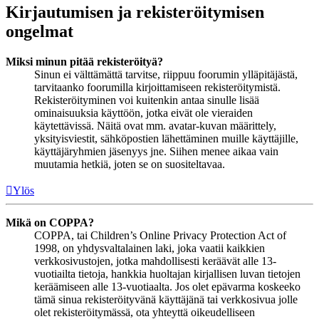
Kirjautumisen ja rekisteröitymisen
ongelmat
Miksi minun pitää rekisteröityä?
Sinun ei välttämättä tarvitse, riippuu foorumin ylläpitäjästä,
tarvitaanko foorumilla kirjoittamiseen rekisteröitymistä.
Rekisteröityminen voi kuitenkin antaa sinulle lisää
ominaisuuksia käyttöön, jotka eivät ole vieraiden
käytettävissä. Näitä ovat mm. avatar-kuvan määrittely,
yksityisviestit, sähköpostien lähettäminen muille käyttäjille,
käyttäjäryhmien jäsenyys jne. Siihen menee aikaa vain
muutamia hetkiä, joten se on suositeltavaa.
Ylös
Mikä on COPPA?
COPPA, tai Children’s Online Privacy Protection Act of
1998, on yhdysvaltalainen laki, joka vaatii kaikkien
verkkosivustojen, jotka mahdollisesti keräävät alle 13-
vuotiailta tietoja, hankkia huoltajan kirjallisen luvan tietojen
keräämiseen alle 13-vuotiaalta. Jos olet epävarma koskeeko
tämä sinua rekisteröityvänä käyttäjänä tai verkkosivua jolle
olet rekisteröitymässä, ota yhteyttä oikeudelliseen