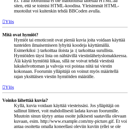
Ei. Tällä foorumilla ei ole mahdollista lähettää HTML:ää
siten, että se toimisi HTML-koodina. Yleisimmät HTML-
muotoilut voi kuitenkin tehdä BBCoden avulla.
Ylös
Mitä ovat hymiöt?
Hymiöt tai emoticonit ovat pieniä kuvia joita voidaan käyttää
tunteiden ilmaisemiseen lyhyitä koodeja käyttämällä.
Esimerkiksi :) tarkoittaa iloista ja :( tarkoittaa surullista.
Hymiöiden täysi lista on nähtävillä viestinlähetyslomakkeessa.
Älä käytä hymiöitä liikaa, sillä ne voivat tehdä viestistä
lukukelvottoman ja valvoja voi poistaa niitä tai viestin
kokonaan. Foorumin ylläpitäjä on voinut myös määritellä
rajan yksittäisen viestin hymiöiden määrälle.
Ylös
Voinko lähettää kuvia?
Kyllä, kuvia voidaan käyttää viesteissäsi. Jos ylläpitäjä on
sallinut liitteet, voit mahdollisesti ladata kuvan foorumille.
Muutoin sinun täytyy antaa osoite julkisesti saatavilla olevaan
kuvaan, esim. http://www.example.com/my-picture.gif. Et voi
antaa osoitetta omalla koneellasi oleviin kuviin (ellei se ole