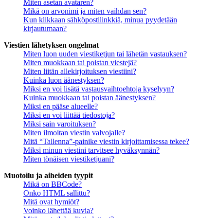
Miten asetan avataren?
Mikä on arvonimi ja miten vaihdan sen?
Kun klikkaan sähköpostilinkkiä, minua pyydetään
kirjautumaan?
Viestien lähetyksen ongelmat
Miten luon uuden viestiketjun tai lähetän vastauksen?
Miten muokkaan tai poistan viestejä?
Miten liitän allekirjoituksen viestiini?
Kuinka luon äänestyksen?
Miksi en voi lisätä vastausvaihtoehtoja kyselyyn?
Kuinka muokkaan tai poistan äänestyksen?
Miksi en pääse alueelle?
Miksi en voi liittää tiedostoja?
Miksi sain varoituksen?
Miten ilmoitan viestin valvojalle?
Mitä “Tallenna”-painike viestin kirjoittamisessa tekee?
Miksi minun viestini tarvitsee hyväksynnän?
Miten tönäisen viestiketjuani?
Muotoilu ja aiheiden tyypit
Mikä on BBCode?
Onko HTML sallittu?
Mitä ovat hymiöt?
Voinko lähettää kuvia?