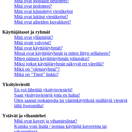
Mitä ovat globaalit tiedotteet?
Mitä ovat tiedotteet?
Mitä ovat kiinnitetyt viestiketjut
Mitä ovat lukitut viestiketjut?
Mitä ovat aiheiden kuvakkeet?
Käyttäjätasot ja ryhmät
Mitä ovat ylläpitäjät?
Mitä ovatr valvojat?
Mitä ovat käyttäjäryhmät?
Missä ovat käyttäjäryhmät ja miten liityn sellaiseen?
Miten pääsen käyttäjäryhmän johtajaksi?
Miksi jotkut käyttäjäryhmät näkyvät eri väreillä?
Mikä on “oletusryhmä”?
Mikä on “Tiimi” linkki?
Yksityisviestit
En voi lähettää yksityisviestejä!
Saan yksityisviestejä joita en halua!
Olen saanut roskapostia tai väärinkäytöksiä sisältäviä viestejä
tältä foorumilta!
Ystävät ja vihamiehet
Mitä ovat kaveri ja vihamieslistat?
Kuinka voin lisätä / poistaa käyttäjiä kavereista tai
vihamiehistä