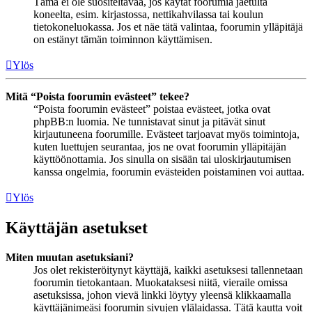
Tämä ei ole suositeltavaa, jos käytät foorumia jaetulta
koneelta, esim. kirjastossa, nettikahvilassa tai koulun
tietokoneluokassa. Jos et näe tätä valintaa, foorumin ylläpitäjä
on estänyt tämän toiminnon käyttämisen.
Ylös
Mitä “Poista foorumin evästeet” tekee?
“Poista foorumin evästeet” poistaa evästeet, jotka ovat
phpBB:n luomia. Ne tunnistavat sinut ja pitävät sinut
kirjautuneena foorumille. Evästeet tarjoavat myös toimintoja,
kuten luettujen seurantaa, jos ne ovat foorumin ylläpitäjän
käyttöönottamia. Jos sinulla on sisään tai uloskirjautumisen
kanssa ongelmia, foorumin evästeiden poistaminen voi auttaa.
Ylös
Käyttäjän asetukset
Miten muutan asetuksiani?
Jos olet rekisteröitynyt käyttäjä, kaikki asetuksesi tallennetaan
foorumin tietokantaan. Muokataksesi niitä, vieraile omissa
asetuksissa, johon vievä linkki löytyy yleensä klikkaamalla
käyttäjänimeäsi foorumin sivujen ylälaidassa. Tätä kautta voit