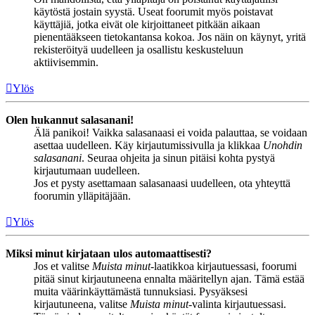
käytöstä jostain syystä. Useat foorumit myös poistavat
käyttäjiä, jotka eivät ole kirjoittaneet pitkään aikaan
pienentääkseen tietokantansa kokoa. Jos näin on käynyt, yritä
rekisteröityä uudelleen ja osallistu keskusteluun
aktiivisemmin.
Ylös
Olen hukannut salasanani!
Älä panikoi! Vaikka salasanaasi ei voida palauttaa, se voidaan
asettaa uudelleen. Käy kirjautumissivulla ja klikkaa
Unohdin
salasanani
. Seuraa ohjeita ja sinun pitäisi kohta pystyä
kirjautumaan uudelleen.
Jos et pysty asettamaan salasanaasi uudelleen, ota yhteyttä
foorumin ylläpitäjään.
Ylös
Miksi minut kirjataan ulos automaattisesti?
Jos et valitse
Muista minut
-laatikkoa kirjautuessasi, foorumi
pitää sinut kirjautuneena ennalta määritellyn ajan. Tämä estää
muita väärinkäyttämästä tunnuksiasi. Pysyäksesi
kirjautuneena, valitse
Muista minut
-valinta kirjautuessasi.