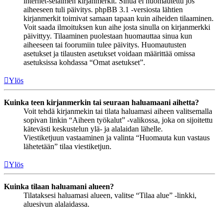
internet-selaimen kirjanmerkit. Sinua ei huomautettu jos
aiheeseen tuli päivitys. phpBB 3.1 -versiosta lähtien
kirjanmerkit toimivat samaan tapaan kuin aiheiden tilaaminen.
Voit saada ilmoituksen kun aihe josta sinulla on kirjanmerkki
päivittyy. Tilaaminen puolestaan huomauttaa sinua kun
aiheeseen tai foorumiin tulee päivitys. Huomautusten
asetukset ja tilausten asetukset voidaan määrittää omissa
asetuksissa kohdassa “Omat asetukset”.
Ylös
Kuinka teen kirjanmerkin tai seuraan haluamaani aihetta?
Voit tehdä kirjanmekin tai tilata haluamasi aiheen valitsemalla
sopivan linkin “Aiheen työkalut” -valikossa, joka on sijoitettu
kätevästi keskustelun ylä- ja alalaidan lähelle.
Viestiketjuun vastaaminen ja valinta “Huomauta kun vastaus
lähetetään” tilaa viestiketjun.
Ylös
Kuinka tilaan haluamani alueen?
Tilataksesi haluamasi alueen, valitse “Tilaa alue” -linkki,
aluesivun alalaidassa.