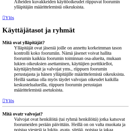
Aiheiden kuvakkeiden käyttöoikeudet riippuvat foorumin
ylläpitäjän määrittelemistä oikeuksista.
Ylös
Käyttäjätasot ja ryhmät
Mitä ovat ylläpitäjät?
Ylläpitäjät ovat jäseniä joille on annettu korkeimman tason
kontrolli koko foorumiin. Nämä jäsenet voivat hallita
foorumin kaikkia foorumin toiminnan osa-alueita, mukaan
lukien oikeuksien asettaminen, käyttäjien porttikiellot,
käyttäjäryhmät ja valvojat yms., riippuen foorumin
perustajasta ja hänen ylläpitäjille määrittelemistä oikeuksista.
Heillä saattaa olla myös täydet valvojan oikeudet kaikilla
keskustelualueilla, riippuen foorumin perustajan
määrittelemistä asetuksista.
Ylös
Mitä ovatr valvojat?
Valvojat ovat henkilöitä (tai ryhmä henkilöitä) jotka katsovat
foorumeiden perään päivittäin. Heillä on on valta muokata ja
poistaa viestejä ja lukita, avata, siirtää, poistaa ja jakaa