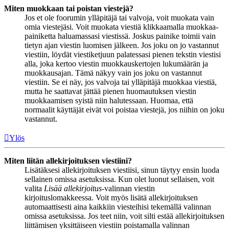
Miten muokkaan tai poistan viestejä?
Jos et ole foorumin ylläpitäjä tai valvoja, voit muokata vain
omia viestejäsi. Voit muokata viestiä klikkaamalla muokkaa-
painiketta haluamassasi viestissä. Joskus painike toimii vain
tietyn ajan viestin luomisen jälkeen. Jos joku on jo vastannut
viestiin, löydät viestiketjuun palatessasi pienen tekstin viestisi
alla, joka kertoo viestin muokkauskertojen lukumäärän ja
muokkausajan. Tämä näkyy vain jos joku on vastannut
viestiin. Se ei näy, jos valvoja tai ylläpitäjä muokkaa viestiä,
mutta he saattavat jättää pienen huomautuksen viestin
muokkaamisen syistä niin halutessaan. Huomaa, että
normaalit käyttäjät eivät voi poistaa viestejä, jos niihin on joku
vastannut.
Ylös
Miten liitän allekirjoituksen viestiini?
Lisätäksesi allekirjoituksen viestiisi, sinun täytyy ensin luoda
sellainen omissa asetuksissa. Kun olet luonut sellaisen, voit
valita
Lisää allekirjoitus
-valinnan viestin
kirjoituslomakkeessa. Voit myös lisätä allekirjoituksen
automaattisesti aina kaikkiin viesteihisi tekemällä valinnan
omissa asetuksissa. Jos teet niin, voit silti estää allekirjoituksen
liittämisen yksittäiseen viestiin poistamalla valinnan