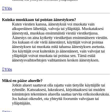
Ylös
Kuinka muokkaan tai poistan äänestyksen?
Kuten viestien kanssa, äänestyksiä voi muokata vain
alkuperäinen lähettäjä, valvoja tai ylläpitäjä. Muokataksesi
äänestystä, muokkaa ensimmäistä viestiä viestiketjussa.
Äänestys on aina kytketty viestiketjun ensimmäiseen viestiin.
Jos kukaan ei ole vielä äänestänyt, käyttäjät voivat poistaa
äänestyksen tai muokata mitä tahansa äänestyksen asetusta.
Jos käyttäjät ovat kuitenkin jo äänestäneet, vain valvojat tai
ylläpitäjät voivat muokata tai poistaa sen. Tämä estää
äänestysvaihtoehtojen vaihtamisen kesken äänestyksen.
Ylös
Miksi en pääse alueelle?
Jotkin alueet saattavat olla rajattu vain tietyille käyttäjille tai
ryhmille. Katsoaksesi, lukeaksesi, kirjoittaaksesi tai muiden
toimintojen tekeminen alueella saattaa tarvita erikoisoikeuksia.
Jos haluat oikeudet, ota yhteyttä foorumin valvojaan tai
ylläpitäjään.