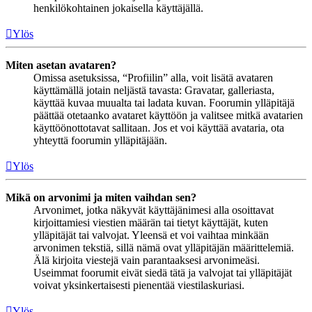
henkilökohtainen jokaisella käyttäjällä.
Ylös
Miten asetan avataren?
Omissa asetuksissa, “Profiilin” alla, voit lisätä avataren
käyttämällä jotain neljästä tavasta: Gravatar, galleriasta,
käyttää kuvaa muualta tai ladata kuvan. Foorumin ylläpitäjä
päättää otetaanko avataret käyttöön ja valitsee mitkä avatarien
käyttöönottotavat sallitaan. Jos et voi käyttää avataria, ota
yhteyttä foorumin ylläpitäjään.
Ylös
Mikä on arvonimi ja miten vaihdan sen?
Arvonimet, jotka näkyvät käyttäjänimesi alla osoittavat
kirjoittamiesi viestien määrän tai tietyt käyttäjät, kuten
ylläpitäjät tai valvojat. Yleensä et voi vaihtaa minkään
arvonimen tekstiä, sillä nämä ovat ylläpitäjän määrittelemiä.
Älä kirjoita viestejä vain parantaaksesi arvonimeäsi.
Useimmat foorumit eivät siedä tätä ja valvojat tai ylläpitäjät
voivat yksinkertaisesti pienentää viestilaskuriasi.
Ylös