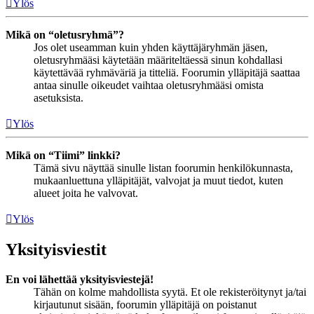
Ylös
Mikä on “oletusryhmä”?
Jos olet useamman kuin yhden käyttäjäryhmän jäsen,
oletusryhmääsi käytetään määriteltäessä sinun kohdallasi
käytettävää ryhmäväriä ja titteliä. Foorumin ylläpitäjä saattaa
antaa sinulle oikeudet vaihtaa oletusryhmääsi omista
asetuksista.
Ylös
Mikä on “Tiimi” linkki?
Tämä sivu näyttää sinulle listan foorumin henkilökunnasta,
mukaanluettuna ylläpitäjät, valvojat ja muut tiedot, kuten
alueet joita he valvovat.
Ylös
Yksityisviestit
En voi lähettää yksityisviestejä!
Tähän on kolme mahdollista syytä. Et ole rekisteröitynyt ja/tai
kirjautunut sisään, foorumin ylläpitäjä on poistanut