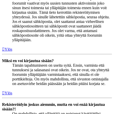
foorumit vaativat myös uusien tunnusten aktivoinnin joko
sinun itsesi toimesta tai ylläpitäjän toimesta ennen kuin voit
kirjautua sisään. Tämä tieto kerrottiin rekisteröitymisen
yhteydessä. Jos sinulle lähetettiin sähköpostia, seuraa ohjeita.
Jos et saanut sähköpostia, olet saattanut antaa virheellisen
sähköpostiosoitteen tai sähköpostit ovat saattaneet jäädä
roskapostisuodattimeen. Jos olet varma, että antamasi
sähköpostiosoite oli oikein, yritä ottaa yhteyttä foorumin
ylläpitäjään.
Ylös
Miksi en voi kirjautua sisään?
Tämän tapahtumiseen on useita syitä. Ensin, varmista että
tunnuksesi ja salasanasi ovat oikein. Jos ne ovat, ota yhteyttä
foorumin ylläpitäjään varmistaaksesi, että sinulla ei ole
porttikieltoja. On myös mahdollista, että sivuston omistajalla
on asetusvirhe heidän päässään ja heidän pitäisi korjata se.
Ylös
Rekisteröidyin joskus aiemmin, mutta en voi enää kirjautua
sisään?!
On mahdollista, että ylläpitäjä on poistanut käyttäjätilisi