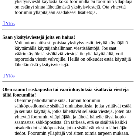
yksityisviestit käytöstä koko foorumilta tai foorumin ylläpitäjä
on estänyt sinua lähettämästä yksityisviestejä. Ota yhteyttä
foorumin ylläpitäjään saadaksesi lisätietoja.
Ylös
Saan yksityisviestejä joita en halua!
Voit automaattisesti poistaa yksityisviestit tietyltä käyttäjältä
käyttämällä käyttäjänhallinnan viestisääntöjä. Jos saat
väärinkäytöksiä sisältäviä viestejä tietyltä käyttäjältä, voit
raportoida viestit valvojille. Heillä on oikeudet estää käyttäjiä
lähettämästä yksityisviestejä.
Ylös
Olen saanut roskapostia tai väärinkäytöksiä sisältäviä viestejä
tältä foorumilta!
Olemme pahoillamme siitä. Tämän foorumin
sähköpostilomake sisältää ominaisuuksia, jotka yrittävät estää
ja seurata käyttäjiä, jotka lähettävät sellaisia viestejä, joten ota
yhteyttä foorumin ylläpitäjään ja lähetä hänelle täysi kopio
saamastasi sähköpostista. On tärkeää, että se sisältää kaikki
otsaketiedot sähköpostista, jotka sisältävät viestin lähettäjän
tiedot. Foorumin ylläpitäjä voi sitten toimia tarpeen mukaan.