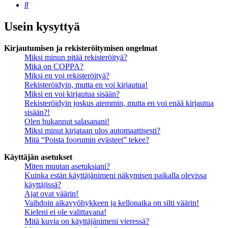
Etsi
Usein kysyttyä
Kirjautumisen ja rekisteröitymisen ongelmat
Miksi minun pitää rekisteröityä?
Mikä on COPPA?
Miksi en voi rekisteröityä?
Rekisteröidyin, mutta en voi kirjautua!
Miksi en voi kirjautua sisään?
Rekisteröidyin joskus aiemmin, mutta en voi enää kirjautua
sisään?!
Olen hukannut salasanani!
Miksi minut kirjataan ulos automaattisesti?
Mitä “Poista foorumin evästeet” tekee?
Käyttäjän asetukset
Miten muutan asetuksiani?
Kuinka estän käyttäjänimeni näkymisen paikalla olevissa
käyttäjissä?
Ajat ovat väärin!
Vaihdoin aikavyöhykkeen ja kellonaika on silti väärin!
Kieleni ei ole valittavana!
Mitä kuvia on käyttäjänimeni vieressä?