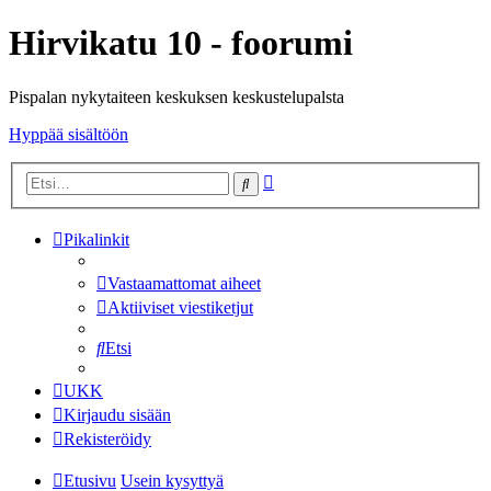
Hirvikatu 10 - foorumi
Pispalan nykytaiteen keskuksen keskustelupalsta
Hyppää sisältöön
Tarkennettu
Etsi
haku
Pikalinkit
Vastaamattomat aiheet
Aktiiviset viestiketjut
Etsi
UKK
Kirjaudu sisään
Rekisteröidy
Etusivu
Usein kysyttyä