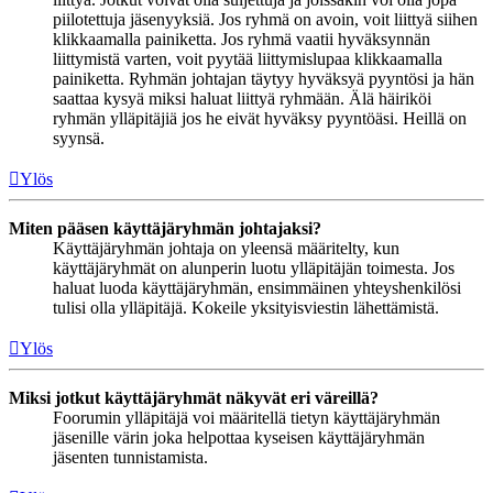
piilotettuja jäsenyyksiä. Jos ryhmä on avoin, voit liittyä siihen
klikkaamalla painiketta. Jos ryhmä vaatii hyväksynnän
liittymistä varten, voit pyytää liittymislupaa klikkaamalla
painiketta. Ryhmän johtajan täytyy hyväksyä pyyntösi ja hän
saattaa kysyä miksi haluat liittyä ryhmään. Älä häiriköi
ryhmän ylläpitäjiä jos he eivät hyväksy pyyntöäsi. Heillä on
syynsä.
Ylös
Miten pääsen käyttäjäryhmän johtajaksi?
Käyttäjäryhmän johtaja on yleensä määritelty, kun
käyttäjäryhmät on alunperin luotu ylläpitäjän toimesta. Jos
haluat luoda käyttäjäryhmän, ensimmäinen yhteyshenkilösi
tulisi olla ylläpitäjä. Kokeile yksityisviestin lähettämistä.
Ylös
Miksi jotkut käyttäjäryhmät näkyvät eri väreillä?
Foorumin ylläpitäjä voi määritellä tietyn käyttäjäryhmän
jäsenille värin joka helpottaa kyseisen käyttäjäryhmän
jäsenten tunnistamista.