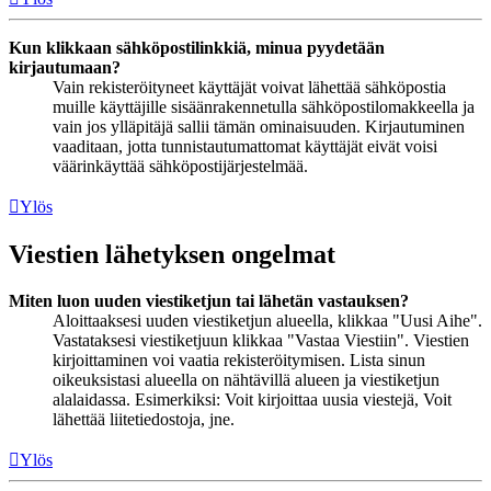
Kun klikkaan sähköpostilinkkiä, minua pyydetään
kirjautumaan?
Vain rekisteröityneet käyttäjät voivat lähettää sähköpostia
muille käyttäjille sisäänrakennetulla sähköpostilomakkeella ja
vain jos ylläpitäjä sallii tämän ominaisuuden. Kirjautuminen
vaaditaan, jotta tunnistautumattomat käyttäjät eivät voisi
väärinkäyttää sähköpostijärjestelmää.
Ylös
Viestien lähetyksen ongelmat
Miten luon uuden viestiketjun tai lähetän vastauksen?
Aloittaaksesi uuden viestiketjun alueella, klikkaa "Uusi Aihe".
Vastataksesi viestiketjuun klikkaa "Vastaa Viestiin". Viestien
kirjoittaminen voi vaatia rekisteröitymisen. Lista sinun
oikeuksistasi alueella on nähtävillä alueen ja viestiketjun
alalaidassa. Esimerkiksi: Voit kirjoittaa uusia viestejä, Voit
lähettää liitetiedostoja, jne.
Ylös