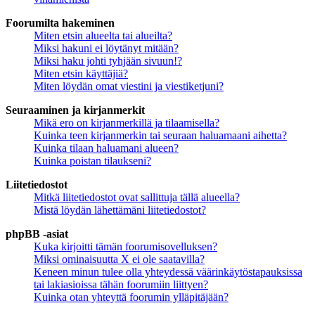
Foorumilta hakeminen
Miten etsin alueelta tai alueilta?
Miksi hakuni ei löytänyt mitään?
Miksi haku johti tyhjään sivuun!?
Miten etsin käyttäjiä?
Miten löydän omat viestini ja viestiketjuni?
Seuraaminen ja kirjanmerkit
Mikä ero on kirjanmerkillä ja tilaamisella?
Kuinka teen kirjanmerkin tai seuraan haluamaani aihetta?
Kuinka tilaan haluamani alueen?
Kuinka poistan tilaukseni?
Liitetiedostot
Mitkä liitetiedostot ovat sallittuja tällä alueella?
Mistä löydän lähettämäni liitetiedostot?
phpBB -asiat
Kuka kirjoitti tämän foorumisovelluksen?
Miksi ominaisuutta X ei ole saatavilla?
Keneen minun tulee olla yhteydessä väärinkäytöstapauksissa
tai lakiasioissa tähän foorumiin liittyen?
Kuinka otan yhteyttä foorumin ylläpitäjään?