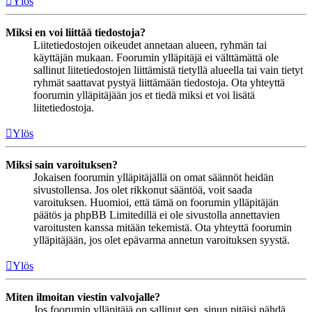
Ylös
Miksi en voi liittää tiedostoja?
Liitetiedostojen oikeudet annetaan alueen, ryhmän tai
käyttäjän mukaan. Foorumin ylläpitäjä ei välttämättä ole
sallinut liitetiedostojen liittämistä tietyllä alueella tai vain tietyt
ryhmät saattavat pystyä liittämään tiedostoja. Ota yhteyttä
foorumin ylläpitäjään jos et tiedä miksi et voi lisätä
liitetiedostoja.
Ylös
Miksi sain varoituksen?
Jokaisen foorumin ylläpitäjällä on omat säännöt heidän
sivustollensa. Jos olet rikkonut sääntöä, voit saada
varoituksen. Huomioi, että tämä on foorumin ylläpitäjän
päätös ja phpBB Limitedillä ei ole sivustolla annettavien
varoitusten kanssa mitään tekemistä. Ota yhteyttä foorumin
ylläpitäjään, jos olet epävarma annetun varoituksen syystä.
Ylös
Miten ilmoitan viestin valvojalle?
Jos foorumin ylläpitäjä on sallinut sen, sinun pitäisi nähdä