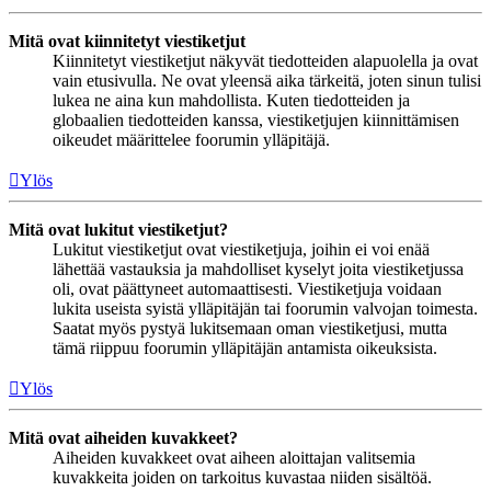
Mitä ovat kiinnitetyt viestiketjut
Kiinnitetyt viestiketjut näkyvät tiedotteiden alapuolella ja ovat
vain etusivulla. Ne ovat yleensä aika tärkeitä, joten sinun tulisi
lukea ne aina kun mahdollista. Kuten tiedotteiden ja
globaalien tiedotteiden kanssa, viestiketjujen kiinnittämisen
oikeudet määrittelee foorumin ylläpitäjä.
Ylös
Mitä ovat lukitut viestiketjut?
Lukitut viestiketjut ovat viestiketjuja, joihin ei voi enää
lähettää vastauksia ja mahdolliset kyselyt joita viestiketjussa
oli, ovat päättyneet automaattisesti. Viestiketjuja voidaan
lukita useista syistä ylläpitäjän tai foorumin valvojan toimesta.
Saatat myös pystyä lukitsemaan oman viestiketjusi, mutta
tämä riippuu foorumin ylläpitäjän antamista oikeuksista.
Ylös
Mitä ovat aiheiden kuvakkeet?
Aiheiden kuvakkeet ovat aiheen aloittajan valitsemia
kuvakkeita joiden on tarkoitus kuvastaa niiden sisältöä.