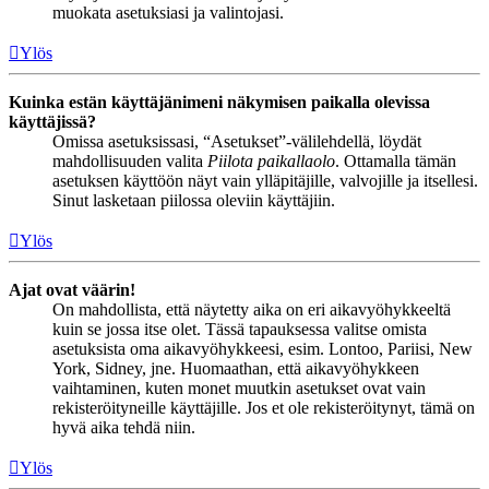
muokata asetuksiasi ja valintojasi.
Ylös
Kuinka estän käyttäjänimeni näkymisen paikalla olevissa
käyttäjissä?
Omissa asetuksissasi, “Asetukset”-välilehdellä, löydät
mahdollisuuden valita
Piilota paikallaolo
. Ottamalla tämän
asetuksen käyttöön näyt vain ylläpitäjille, valvojille ja itsellesi.
Sinut lasketaan piilossa oleviin käyttäjiin.
Ylös
Ajat ovat väärin!
On mahdollista, että näytetty aika on eri aikavyöhykkeeltä
kuin se jossa itse olet. Tässä tapauksessa valitse omista
asetuksista oma aikavyöhykkeesi, esim. Lontoo, Pariisi, New
York, Sidney, jne. Huomaathan, että aikavyöhykkeen
vaihtaminen, kuten monet muutkin asetukset ovat vain
rekisteröityneille käyttäjille. Jos et ole rekisteröitynyt, tämä on
hyvä aika tehdä niin.
Ylös