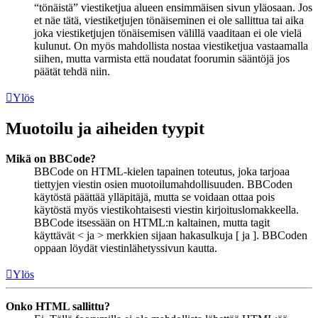
“tönäistä” viestiketjua alueen ensimmäisen sivun yläosaan. Jos
et näe tätä, viestiketjujen tönäiseminen ei ole sallittua tai aika
joka viestiketjujen tönäisemisen välillä vaaditaan ei ole vielä
kulunut. On myös mahdollista nostaa viestiketjua vastaamalla
siihen, mutta varmista että noudatat foorumin sääntöjä jos
päätät tehdä niin.
Ylös
Muotoilu ja aiheiden tyypit
Mikä on BBCode?
BBCode on HTML-kielen tapainen toteutus, joka tarjoaa
tiettyjen viestin osien muotoilumahdollisuuden. BBCoden
käytöstä päättää ylläpitäjä, mutta se voidaan ottaa pois
käytöstä myös viestikohtaisesti viestin kirjoituslomakkeella.
BBCode itsessään on HTML:n kaltainen, mutta tagit
käyttävät < ja > merkkien sijaan hakasulkuja [ ja ]. BBCoden
oppaan löydät viestinlähetyssivun kautta.
Ylös
Onko HTML sallittu?