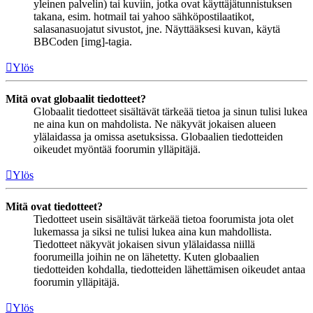
yleinen palvelin) tai kuviin, jotka ovat käyttäjätunnistuksen
takana, esim. hotmail tai yahoo sähköpostilaatikot,
salasanasuojatut sivustot, jne. Näyttääksesi kuvan, käytä
BBCoden [img]-tagia.
Ylös
Mitä ovat globaalit tiedotteet?
Globaalit tiedotteet sisältävät tärkeää tietoa ja sinun tulisi lukea
ne aina kun on mahdolista. Ne näkyvät jokaisen alueen
ylälaidassa ja omissa asetuksissa. Globaalien tiedotteiden
oikeudet myöntää foorumin ylläpitäjä.
Ylös
Mitä ovat tiedotteet?
Tiedotteet usein sisältävät tärkeää tietoa foorumista jota olet
lukemassa ja siksi ne tulisi lukea aina kun mahdollista.
Tiedotteet näkyvät jokaisen sivun ylälaidassa niillä
foorumeilla joihin ne on lähetetty. Kuten globaalien
tiedotteiden kohdalla, tiedotteiden lähettämisen oikeudet antaa
foorumin ylläpitäjä.
Ylös