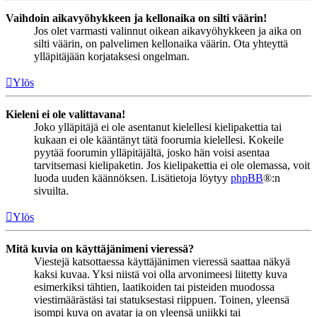
Vaihdoin aikavyöhykkeen ja kellonaika on silti väärin!
Jos olet varmasti valinnut oikean aikavyöhykkeen ja aika on
silti väärin, on palvelimen kellonaika väärin. Ota yhteyttä
ylläpitäjään korjataksesi ongelman.
Ylös
Kieleni ei ole valittavana!
Joko ylläpitäjä ei ole asentanut kielellesi kielipakettia tai
kukaan ei ole kääntänyt tätä foorumia kielellesi. Kokeile
pyytää foorumin ylläpitäjältä, josko hän voisi asentaa
tarvitsemasi kielipaketin. Jos kielipakettia ei ole olemassa, voit
luoda uuden käännöksen. Lisätietoja löytyy
phpBB
®:n
sivuilta.
Ylös
Mitä kuvia on käyttäjänimeni vieressä?
Viestejä katsottaessa käyttäjänimen vieressä saattaa näkyä
kaksi kuvaa. Yksi niistä voi olla arvonimeesi liitetty kuva
esimerkiksi tähtien, laatikoiden tai pisteiden muodossa
viestimäärästäsi tai statuksestasi riippuen. Toinen, yleensä
isompi kuva on avatar ja on yleensä uniikki tai