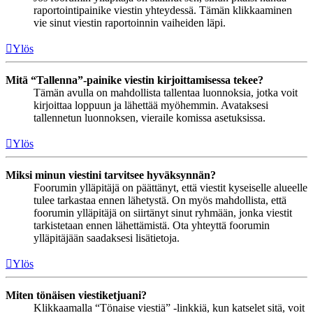
raportointipainike viestin yhteydessä. Tämän klikkaaminen
vie sinut viestin raportoinnin vaiheiden läpi.
Ylös
Mitä “Tallenna”-painike viestin kirjoittamisessa tekee?
Tämän avulla on mahdollista tallentaa luonnoksia, jotka voit
kirjoittaa loppuun ja lähettää myöhemmin. Avataksesi
tallennetun luonnoksen, vieraile komissa asetuksissa.
Ylös
Miksi minun viestini tarvitsee hyväksynnän?
Foorumin ylläpitäjä on päättänyt, että viestit kyseiselle alueelle
tulee tarkastaa ennen lähetystä. On myös mahdollista, että
foorumin ylläpitäjä on siirtänyt sinut ryhmään, jonka viestit
tarkistetaan ennen lähettämistä. Ota yhteyttä foorumin
ylläpitäjään saadaksesi lisätietoja.
Ylös
Miten tönäisen viestiketjuani?
Klikkaamalla “Tönaise viestiä” -linkkiä, kun katselet sitä, voit