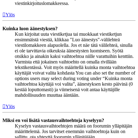
viestinkirjoituslomakkeessa.
Ylös
Kuinka luon äänestyksen?
Kun kirjoitat uuta viestiketjua tai muokkaat viestiketjun
ensimmäistä viestiä, klikkaa "Luo äänestys"-välilehteä
viestilomakkeen alapuolella. Jos et näe tätä välilehteä, sinulla
ei ole tarvittavia oikeuksia äänestysten luomiseen. Syötä
otsikko ja ainakin kaksi vaihtoehtoa niille varattuihin kenttiin.
Varmista että jokainen vaihtoehto on omalla rivillään
tekstikentässä. Voit myös määritellä kuinka monta vaihtoehtoa
käyttäjät voivat valita kohdasta You can also set the number of
options users may select during voting under “Kuinka monta
vaihtoehtoa käyttäjä voi valita”, äänestyksen kesto päivinä (0
kestää loputtomasti) ja viimeisenä voit antaa käyttäjille
mahdollisuuden muuttaa ääntään.
Ylös
Miksi en voi lisätä vastausvaihtoehtoja kyselyyn?
Kyselyn vastausvaihtoehtojen määrä on foorumin ylläpitäjän
määrittelemä. Jos tarvitset enemmän vaihtoehtoja kuin on
sallittu, ota yhteyttä foorumin ylläpitäjään.