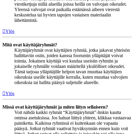
viestiketjuja niillä alueilla joissa heillä on valvojan oikeudet.
Yleensä valvojat ovat paikalla estämässä aiheen vierestä
keskustelua tai hyvien tapojen vastaisen materiaalin
lähettämistä.
Ylös
Mitä ovat käyttäjäryhmät?
Käyttäjäryhmät ovat käyttäjien ryhmiä, jotka jakavat yhteisön
hallittaviin osiin, joiden kanssa foorumin ylläpitäjät voivat
toimia. Jokainen käyttäjä voi kuulua useisiin ryhmiin ja
jokaiselle ryhmälle voidaan määritellä yksilölliset oikeudet.
Tämä tarjoaa ylläpitäjille helpon tavan muuttaa käyttäjien
oikeuksia useille käyttäjille kerralla, kuten muuttaa valvojien
oikeuksia tai hallita pääsyä suljetulle alueelle.
Ylös
Missä ovat käyttäjäryhmät ja miten liityn sellaiseen?
Voit nähdä kaikki ryhmät “Käyttäjäryhmät”-linkin kautta
omissa asetuksissa. Jos haluat liittyä yhteen, klikkaa vastaavaa
painiketta. Kaikissa ryhmissä ei kuitenkaan ole vapaata
pääsyä. Jotkut ryhmät vaativat hyväksynnän ennen kuin voit
liittyä. Jotkut voivat olla suljettuja ja joissakin voi olla jopa