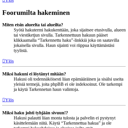
Ylös
Foorumilta hakeminen
Miten etsin alueelta tai alueilta?
Syötä hakutermi hakukenttään, joka sijaitsee etusivulla, alueen
tai viestiketjun sivulla. Tarkennettuun hakuun pääset
klikkaamalla “Tarkennettu haku”-linkkiä joka on saatavilla
jokaisella sivulla. Haun sijainti voi riippua käyttämästäsi
tyylistä.
Ylös
Miksi hakuni ei löytänyt mitään?
Hakusi oli todennäköisesti liian epämääräinen ja sisälsi useita
yleisiä termejä, joita phpBB ei ole indeksoinut. Ole tarkempi
ja käytä Tarkennetun haun valintoja.
Ylös
Miksi haku johti tyhjään sivuun!?
Hakusi palautti liian monta tulosta ja palvelin ei pystynyt
käsittelemään niitä. Käytä “Tarkennettua hakua” ja ole