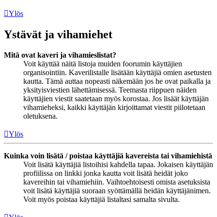
Ylös
Ystävät ja vihamiehet
Mitä ovat kaveri ja vihamieslistat?
Voit käyttää näitä listoja muiden foorumin käyttäjien
organisointiin. Kaverilistalle lisätään käyttäjiä omien asetusten
kautta. Tämä auttaa nopeasti näkemään jos he ovat paikalla ja
yksityisviestien lähettämisessä. Teemasta riippuen näiden
käyttäjien viestit saatetaan myös korostaa. Jos lisäät käyttäjän
vihamieheksi, kaikki käyttäjän kirjoittamat viestit piilotetaan
oletuksena.
Ylös
Kuinka voin lisätä / poistaa käyttäjiä kavereista tai vihamiehistä
Voit lisätä käyttäjiä listoihisi kahdella tapaa. Jokaisen käyttäjän
profiilissa on linkki jonka kautta voit lisätä heidät joko
kavereihin tai vihamiehiin. Vaihtoehtoisesti omista asetuksista
voit lisätä käyttäjiä suoraan syöttämällä heidän käyttäjänimen.
Voit myös poistaa käyttäjiä listaltasi samalta sivulta.