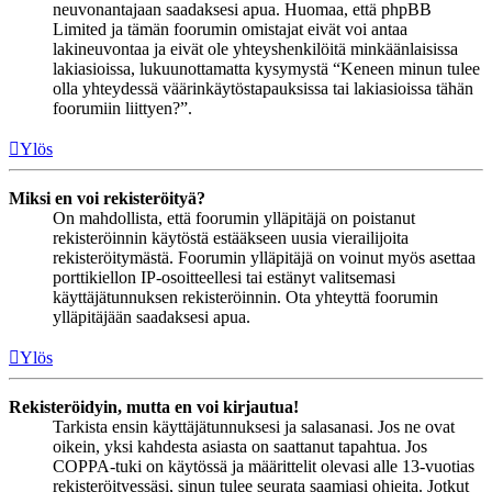
neuvonantajaan saadaksesi apua. Huomaa, että phpBB
Limited ja tämän foorumin omistajat eivät voi antaa
lakineuvontaa ja eivät ole yhteyshenkilöitä minkäänlaisissa
lakiasioissa, lukuunottamatta kysymystä “Keneen minun tulee
olla yhteydessä väärinkäytöstapauksissa tai lakiasioissa tähän
foorumiin liittyen?”.
Ylös
Miksi en voi rekisteröityä?
On mahdollista, että foorumin ylläpitäjä on poistanut
rekisteröinnin käytöstä estääkseen uusia vierailijoita
rekisteröitymästä. Foorumin ylläpitäjä on voinut myös asettaa
porttikiellon IP-osoitteellesi tai estänyt valitsemasi
käyttäjätunnuksen rekisteröinnin. Ota yhteyttä foorumin
ylläpitäjään saadaksesi apua.
Ylös
Rekisteröidyin, mutta en voi kirjautua!
Tarkista ensin käyttäjätunnuksesi ja salasanasi. Jos ne ovat
oikein, yksi kahdesta asiasta on saattanut tapahtua. Jos
COPPA-tuki on käytössä ja määrittelit olevasi alle 13-vuotias
rekisteröityessäsi, sinun tulee seurata saamiasi ohjeita. Jotkut