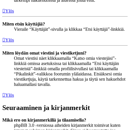
tarkempi hakuehdoissa ja alueissa joilta etsit.
Ylös
Miten etsin käyttäjiä?
Vieraile “Käyttäjät”-sivulla ja klikkaa “Etsi käyttäjä”-linkkiä.
Ylös
Miten löydän omat viestini ja viestiketjuni?
Omat viestisi näet klikkaamalla “Katso omia viestejäsi”-
linkkiä omissa asetuksissa tai klikkaamalla “Etsi käyttäjän
viesteistä”-linkkiä omalla profiilisivullasi tai klikkaamalla
“Pikalinkit”-valikkoa foorumin ylälaidassa. Etsiäksesi omia
viestiketjuja, käytä tarkennettua hakua ja täytä sen hakuehdot
haluamallasi tavalla.
Ylös
Seuraaminen ja kirjanmerkit
Mikä ero on kirjanmerkillä ja tilaamisella?
phpBB 3.0 -versiossa aiheiden kirjanmerkit toimivat kuten