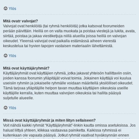
Ylös
Mitä ovatr valvojat?
Valvojat ovat henkilöitä (tai ryhmä henkilöitä) jotka katsovat foorumeiden
perään päivittäin. Heillä on on valta muokata ja poistaa viestejä ja lukita, avata,
siirtää, poistaa ja jakaa viestiketjuja niillä alueilla joissa heillä on valvojan
oikeudet. Yleensä valvojat ovat paikalla estämässä aiheen vierestä
keskustelua tai hyvien tapojen vastaisen materiaalin lähettämistä.
Ylös
Mitä ovat käyttäjäryhmät?
Käyttäjäryhmät ovat käyttäjien ryhmiä, jotka jakavat yhteisön hallittaviin osiin,
joiden kanssa foorumin ylläpitäjät voivat toimia. Jokainen käyttäjä voi kuulua
useisiin ryhmiin ja jokaiselle ryhmälle voidaan määritellä yksilölliset oikeudet.
Tämä tarjoaa ylläpitäjille helpon tavan muuttaa käyttäjien oikeuksia useille
käyttäjille kerralla, kuten muuttaa valvojien oikeuksia tai hallita pääsyä
suljetulle alueelle.
Ylös
Missä ovat käyttäjäryhmät ja miten liityn sellaiseen?
Voit nähdä kaikki ryhmät “Käyttäjäryhmät”-linkin kautta omissa asetuksissa. Jos
haluat liittyä yhteen, klikkaa vastaavaa painiketta. Kaikissa ryhmissä ei
kuitenkaan ole vapaata pääsyä. Jotkut ryhmät vaativat hyväksynnän ennen