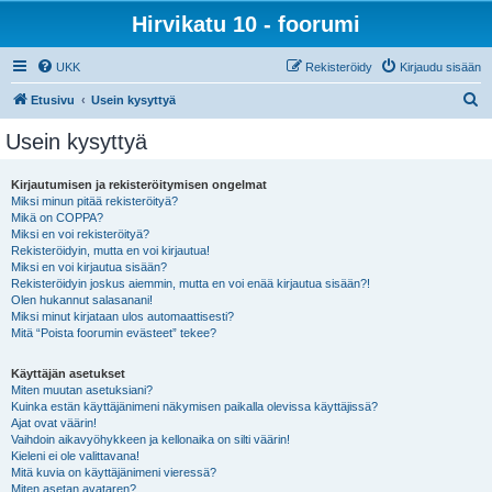
Hirvikatu 10 - foorumi
UKK
Rekisteröidy
Kirjaudu sisään
E
Etusivu
Usein kysyttyä
t
Usein kysyttyä
s
i
Kirjautumisen ja rekisteröitymisen ongelmat
Miksi minun pitää rekisteröityä?
Mikä on COPPA?
Miksi en voi rekisteröityä?
Rekisteröidyin, mutta en voi kirjautua!
Miksi en voi kirjautua sisään?
Rekisteröidyin joskus aiemmin, mutta en voi enää kirjautua sisään?!
Olen hukannut salasanani!
Miksi minut kirjataan ulos automaattisesti?
Mitä “Poista foorumin evästeet” tekee?
Käyttäjän asetukset
Miten muutan asetuksiani?
Kuinka estän käyttäjänimeni näkymisen paikalla olevissa käyttäjissä?
Ajat ovat väärin!
Vaihdoin aikavyöhykkeen ja kellonaika on silti väärin!
Kieleni ei ole valittavana!
Mitä kuvia on käyttäjänimeni vieressä?
Miten asetan avataren?