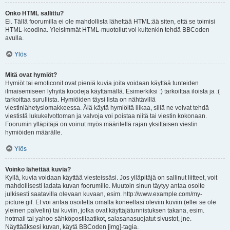
Onko HTML sallittu?
Ei. Tällä foorumilla ei ole mahdollista lähettää HTML:ää siten, että se toimisi
HTML-koodina. Yleisimmät HTML-muotoilut voi kuitenkin tehdä BBCoden
avulla.
Ylös
Mitä ovat hymiöt?
Hymiöt tai emoticonit ovat pieniä kuvia joita voidaan käyttää tunteiden
ilmaisemiseen lyhyitä koodeja käyttämällä. Esimerkiksi :) tarkoittaa iloista ja :(
tarkoittaa surullista. Hymiöiden täysi lista on nähtävillä
viestinlähetyslomakkeessa. Älä käytä hymiöitä liikaa, sillä ne voivat tehdä
viestistä lukukelvottoman ja valvoja voi poistaa niitä tai viestin kokonaan.
Foorumin ylläpitäjä on voinut myös määritellä rajan yksittäisen viestin
hymiöiden määrälle.
Ylös
Voinko lähettää kuvia?
Kyllä, kuvia voidaan käyttää viesteissäsi. Jos ylläpitäjä on sallinut liitteet, voit
mahdollisesti ladata kuvan foorumille. Muutoin sinun täytyy antaa osoite
julkisesti saatavilla olevaan kuvaan, esim. http://www.example.com/my-
picture.gif. Et voi antaa osoitetta omalla koneellasi oleviin kuviin (ellei se ole
yleinen palvelin) tai kuviin, jotka ovat käyttäjätunnistuksen takana, esim.
hotmail tai yahoo sähköpostilaatikot, salasanasuojatut sivustot, jne.
Näyttääksesi kuvan, käytä BBCoden [img]-tagia.