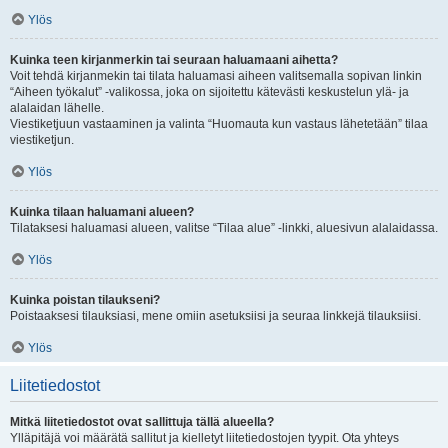
Ylös
Kuinka teen kirjanmerkin tai seuraan haluamaani aihetta?
Voit tehdä kirjanmekin tai tilata haluamasi aiheen valitsemalla sopivan linkin
“Aiheen työkalut” -valikossa, joka on sijoitettu kätevästi keskustelun ylä- ja
alalaidan lähelle.
Viestiketjuun vastaaminen ja valinta “Huomauta kun vastaus lähetetään” tilaa
viestiketjun.
Ylös
Kuinka tilaan haluamani alueen?
Tilataksesi haluamasi alueen, valitse “Tilaa alue” -linkki, aluesivun alalaidassa.
Ylös
Kuinka poistan tilaukseni?
Poistaaksesi tilauksiasi, mene omiin asetuksiisi ja seuraa linkkejä tilauksiisi.
Ylös
Liitetiedostot
Mitkä liitetiedostot ovat sallittuja tällä alueella?
Ylläpitäjä voi määrätä sallitut ja kielletyt liitetiedostojen tyypit. Ota yhteys