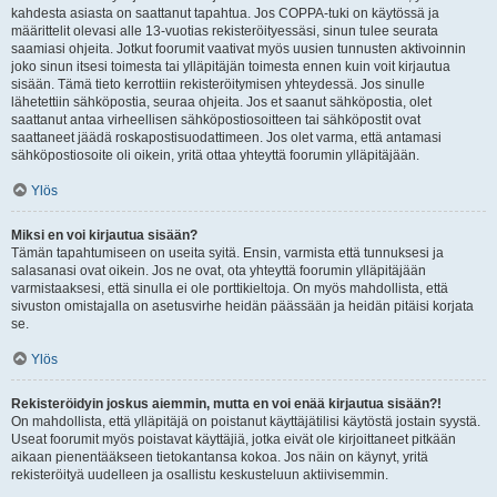
kahdesta asiasta on saattanut tapahtua. Jos COPPA-tuki on käytössä ja
määrittelit olevasi alle 13-vuotias rekisteröityessäsi, sinun tulee seurata
saamiasi ohjeita. Jotkut foorumit vaativat myös uusien tunnusten aktivoinnin
joko sinun itsesi toimesta tai ylläpitäjän toimesta ennen kuin voit kirjautua
sisään. Tämä tieto kerrottiin rekisteröitymisen yhteydessä. Jos sinulle
lähetettiin sähköpostia, seuraa ohjeita. Jos et saanut sähköpostia, olet
saattanut antaa virheellisen sähköpostiosoitteen tai sähköpostit ovat
saattaneet jäädä roskapostisuodattimeen. Jos olet varma, että antamasi
sähköpostiosoite oli oikein, yritä ottaa yhteyttä foorumin ylläpitäjään.
Ylös
Miksi en voi kirjautua sisään?
Tämän tapahtumiseen on useita syitä. Ensin, varmista että tunnuksesi ja
salasanasi ovat oikein. Jos ne ovat, ota yhteyttä foorumin ylläpitäjään
varmistaaksesi, että sinulla ei ole porttikieltoja. On myös mahdollista, että
sivuston omistajalla on asetusvirhe heidän päässään ja heidän pitäisi korjata
se.
Ylös
Rekisteröidyin joskus aiemmin, mutta en voi enää kirjautua sisään?!
On mahdollista, että ylläpitäjä on poistanut käyttäjätilisi käytöstä jostain syystä.
Useat foorumit myös poistavat käyttäjiä, jotka eivät ole kirjoittaneet pitkään
aikaan pienentääkseen tietokantansa kokoa. Jos näin on käynyt, yritä
rekisteröityä uudelleen ja osallistu keskusteluun aktiivisemmin.