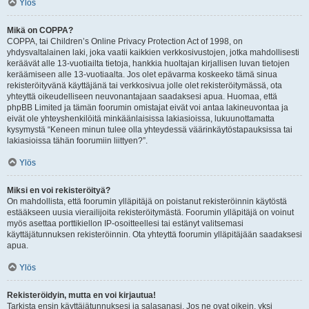
Ylös
Mikä on COPPA?
COPPA, tai Children’s Online Privacy Protection Act of 1998, on
yhdysvaltalainen laki, joka vaatii kaikkien verkkosivustojen, jotka mahdollisesti
keräävät alle 13-vuotiailta tietoja, hankkia huoltajan kirjallisen luvan tietojen
keräämiseen alle 13-vuotiaalta. Jos olet epävarma koskeeko tämä sinua
rekisteröityvänä käyttäjänä tai verkkosivua jolle olet rekisteröitymässä, ota
yhteyttä oikeudelliseen neuvonantajaan saadaksesi apua. Huomaa, että
phpBB Limited ja tämän foorumin omistajat eivät voi antaa lakineuvontaa ja
eivät ole yhteyshenkilöitä minkäänlaisissa lakiasioissa, lukuunottamatta
kysymystä “Keneen minun tulee olla yhteydessä väärinkäytöstapauksissa tai
lakiasioissa tähän foorumiin liittyen?”.
Ylös
Miksi en voi rekisteröityä?
On mahdollista, että foorumin ylläpitäjä on poistanut rekisteröinnin käytöstä
estääkseen uusia vierailijoita rekisteröitymästä. Foorumin ylläpitäjä on voinut
myös asettaa porttikiellon IP-osoitteellesi tai estänyt valitsemasi
käyttäjätunnuksen rekisteröinnin. Ota yhteyttä foorumin ylläpitäjään saadaksesi
apua.
Ylös
Rekisteröidyin, mutta en voi kirjautua!
Tarkista ensin käyttäjätunnuksesi ja salasanasi. Jos ne ovat oikein, yksi