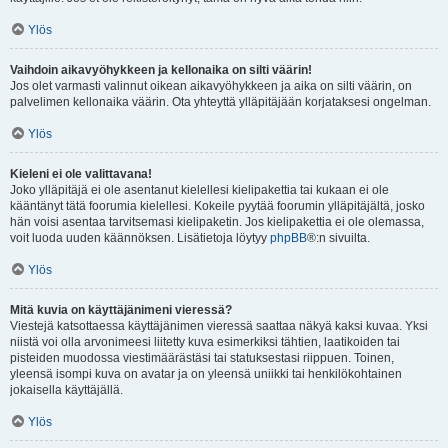
Ylös
Vaihdoin aikavyöhykkeen ja kellonaika on silti väärin!
Jos olet varmasti valinnut oikean aikavyöhykkeen ja aika on silti väärin, on
palvelimen kellonaika väärin. Ota yhteyttä ylläpitäjään korjataksesi ongelman.
Ylös
Kieleni ei ole valittavana!
Joko ylläpitäjä ei ole asentanut kielellesi kielipakettia tai kukaan ei ole
kääntänyt tätä foorumia kielellesi. Kokeile pyytää foorumin ylläpitäjältä, josko
hän voisi asentaa tarvitsemasi kielipaketin. Jos kielipakettia ei ole olemassa,
voit luoda uuden käännöksen. Lisätietoja löytyy
phpBB
®:n sivuilta.
Ylös
Mitä kuvia on käyttäjänimeni vieressä?
Viestejä katsottaessa käyttäjänimen vieressä saattaa näkyä kaksi kuvaa. Yksi
niistä voi olla arvonimeesi liitetty kuva esimerkiksi tähtien, laatikoiden tai
pisteiden muodossa viestimäärästäsi tai statuksestasi riippuen. Toinen,
yleensä isompi kuva on avatar ja on yleensä uniikki tai henkilökohtainen
jokaisella käyttäjällä.
Ylös