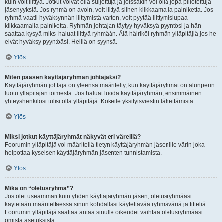
kuin voit liittyä. Jotkut voivat olla suljettuja ja joissakin voi olla jopa piilotettuja
jäsenyyksiä. Jos ryhmä on avoin, voit liittyä siihen klikkaamalla painiketta. Jos
ryhmä vaatii hyväksynnän liittymistä varten, voit pyytää liittymislupaa
klikkaamalla painiketta. Ryhmän johtajan täytyy hyväksyä pyyntösi ja hän
saattaa kysyä miksi haluat liittyä ryhmään. Älä häiriköi ryhmän ylläpitäjiä jos he
eivät hyväksy pyyntöäsi. Heillä on syynsä.
Ylös
Miten pääsen käyttäjäryhmän johtajaksi?
Käyttäjäryhmän johtaja on yleensä määritelty, kun käyttäjäryhmät on alunperin
luotu ylläpitäjän toimesta. Jos haluat luoda käyttäjäryhmän, ensimmäinen
yhteyshenkilösi tulisi olla ylläpitäjä. Kokeile yksityisviestin lähettämistä.
Ylös
Miksi jotkut käyttäjäryhmät näkyvät eri väreillä?
Foorumin ylläpitäjä voi määritellä tietyn käyttäjäryhmän jäsenille värin joka
helpottaa kyseisen käyttäjäryhmän jäsenten tunnistamista.
Ylös
Mikä on “oletusryhmä”?
Jos olet useamman kuin yhden käyttäjäryhmän jäsen, oletusryhmääsi
käytetään määriteltäessä sinun kohdallasi käytettävää ryhmäväriä ja titteliä.
Foorumin ylläpitäjä saattaa antaa sinulle oikeudet vaihtaa oletusryhmääsi
omista asetuksista.