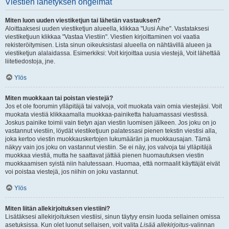
Viestien lähetyksen ongelmat
Miten luon uuden viestiketjun tai lähetän vastauksen?
Aloittaaksesi uuden viestiketjun alueella, klikkaa "Uusi Aihe". Vastataksesi
viestiketjuun klikkaa "Vastaa Viestiin". Viestien kirjoittaminen voi vaatia
rekisteröitymisen. Lista sinun oikeuksistasi alueella on nähtävillä alueen ja
viestiketjun alalaidassa. Esimerkiksi: Voit kirjoittaa uusia viestejä, Voit lähettää
liitetiedostoja, jne.
Ylös
Miten muokkaan tai poistan viestejä?
Jos et ole foorumin ylläpitäjä tai valvoja, voit muokata vain omia viestejäsi. Voit
muokata viestiä klikkaamalla muokkaa-painiketta haluamassasi viestissä.
Joskus painike toimii vain tietyn ajan viestin luomisen jälkeen. Jos joku on jo
vastannut viestiin, löydät viestiketjuun palatessasi pienen tekstin viestisi alla,
joka kertoo viestin muokkauskertojen lukumäärän ja muokkausajan. Tämä
näkyy vain jos joku on vastannut viestiin. Se ei näy, jos valvoja tai ylläpitäjä
muokkaa viestiä, mutta he saattavat jättää pienen huomautuksen viestin
muokkaamisen syistä niin halutessaan. Huomaa, että normaalit käyttäjät eivät
voi poistaa viestejä, jos niihin on joku vastannut.
Ylös
Miten liitän allekirjoituksen viestiini?
Lisätäksesi allekirjoituksen viestiisi, sinun täytyy ensin luoda sellainen omissa
asetuksissa. Kun olet luonut sellaisen, voit valita
Lisää allekirjoitus
-valinnan