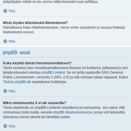
ylläpitäjään mikäli et ole varma mitkä tiedostot ovat sallittuja..
Ylös
Mistä löydän lähettämäni liitetiedostot?
Nähdäksesi listan liitetiedostoistasi, mene omiin asetuksiin ja seuraa linkkejä
liitetiedostot-osioon.
Ylös
phpBB -asiat
Kuka kirjoitti tämän foorumisovelluksen?
Tämä sovellus (sen muokkaamattomassa tilassa) on tuottanut, julkaissut ja sen
tekijänoikeudet omistaa
phpBB Limited
. Se on tehty saataville GNU General
Public Licensenssin, versiolla 2 (GPL-2.0) ja sitä voidaan jakaa vapaasti. Katso
Tietoja phpBB:stä
saadaksesi lisätietoja.
Ylös
Miksi ominaisuutta X ei ole saatavilla?
Tämä ohjelmisto on phpBB Limitedin kirjoittama ja lisensoima. Jos uskot, että
ominaisuus tulisi lisätä, vieraile
phpBB ideakeskuksessa
, jossa voit äänestää
olemassa olevia ideoita tai lähettää uuden.
Ylös