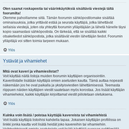
Olen saanut roskapostia tai väärinkäytöksiä sisältäviä viestejä tältä
foorumilta!
Olemme pahoillamme siitä. Tämän foorumin sähköpostilomake sisältää
ominaisuuksia, jotka yrittävät estää ja seurata käyttäjiä, jotka lähettävät
sellaisia viestejä, joten ota yhteyttä foorumin ylläpitäjään ja lähetä hänelle täysi
kopio saamastasi sähköpostista. On tärkeää, että se sisältää kaikki
otsaketiedot sähköpostista, jotka sisältävät viestin lähettäjän tiedot. Foorumin
ylläpitäjä voi sitten toimia tarpeen mukaan.
Ylös
Ystävät ja vihamiehet
Mitä ovat kaveri ja vihamieslistat?
Voit käyttää näitä listoja muiden foorumin käyttäjien organisointiin.
Kaverilistalle lisätään käyttäjiä omien asetusten kautta. Tämä auttaa nopeasti
näkemään jos he ovat paikalla ja yksityisviestien lähettämisessä. Teemasta
riippuen näiden käyttäjien viestit saatetaan myös korostaa. Jos lisäät käyttäjän
vihamieheksi, kaikki käyttäjän kirjoittamat viestit piilotetaan oletuksena.
Ylös
Kuinka voin lisätä / poistaa käyttäjiä kavereista tai vihamiehistä
Voit lisätä käyttäjiä listoihisi kahdella tapaa. Jokaisen käyttäjän profiilissa on
linkki jonka kautta voit lisätä heidät joko kavereihin tai vihamiehiin.