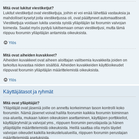
Mitä ovat lukitut viestiketjut?
Lukitut viestiketjut ovat viestiketjuja, joihin ei voi enää lähettää vastauksia ja
mahdolliset kyselyt joita viestiketjussa oli, ovat päättyneet automaattisesti.
Viestiketjuja voidaan lukita useista syistä ylläpitäjän tai foorumin valvojan
toimesta. Saatat myös pystyä lukitsemaan oman viestiketjusi, mutta tämä
riippuu foorumin ylläpitäjän antamista oikeuksista.
Ylös
Mitä ovat aiheiden kuvakkeet?
Aiheiden kuvakkeet ovat aiheen aloittajan valitsemia kuvakkeita joiden on
tarkoitus kuvastaa niiden sisältöä. Aiheiden kuvakkeiden käyttöoikeudet
riippuvat foorumin ylläpitäjän määrittelemistä oikeuksista.
Ylös
Käyttäjätasot ja ryhmät
Mitä ovat ylläpitäjät?
Ylläpitäjät ovat jäseniä joille on annettu korkeimman tason kontrolli koko
foorumiin. Nämä jäsenet voivat hallita foorumin kaikkia foorumin toiminnan
osa-alueita, mukaan lukien oikeuksien asettaminen, käyttäjien porttikiellot,
käyttäjäryhmät ja valvojat yms., riippuen foorumin perustajasta ja hänen
ylläpitäjille määrittelemistä oikeuksista. Heillä saattaa olla myös täydet
valvojan oikeudet kaikilla keskustelualueilla, riippuen foorumin perustajan
määrittelemistä asetuksista.