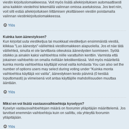
viestin kirjoituslomakkeessa. Voit myös lisätä allekirjoituksen automaattisesti
aina kaikkiin viesteihisi tekemällä valinnan omissa asetuksissa. Jos teet niin,
voit silti estää allekirjoituksen liittämisen yksittäiseen viestiin poistamalla
valinnan viestinkirjoituslomakkeessa.
Ylös
Kuinka luon äänestyksen?
Kun kirjoitat uuta viestiketjua tai muokkaat viestiketjun ensimmäistä viestiä,
klikkaa "Luo äänestys"-välilehteä viestilomakkeen alapuolella. Jos et näe tätä
välilehteä, sinulla ei ole tarvittavia oikeuksia äänestysten luomiseen. Syötä
otsikko ja ainakin kaksi vaihtoehtoa niille varattuihin kenttiin. Varmista että
jokainen vaihtoehto on omalla rivillään tekstikentässä. Voit myös määritellä
kuinka monta vaihtoehtoa käyttäjät voivat valita kohdasta You can also set the
number of options users may select during voting under “Kuinka monta
vaihtoehtoa käyttäjä voi valita”, äänestyksen kesto päivinä (0 kestää
loputtomasti) ja viimeisenä voit antaa käyttäjille mahdollisuuden muuttaa
ääntään.
Ylös
Miksi en voi lisätä vastausvaihtoehtoja kyselyyn?
Kyselyn vastausvaihtoehtojen määrä on foorumin ylläpitäjän määrittelemä. Jos
tarvitset enemmän vaihtoehtoja kuin on sallittu, ota yhteyttä foorumin
ylläpitäjään.
Ylös