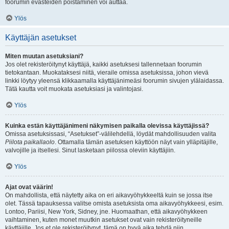
foorumin evästeiden poistaminen voi auttaa.
Ylös
Käyttäjän asetukset
Miten muutan asetuksiani?
Jos olet rekisteröitynyt käyttäjä, kaikki asetuksesi tallennetaan foorumin
tietokantaan. Muokataksesi niitä, vieraile omissa asetuksissa, johon vievä
linkki löytyy yleensä klikkaamalla käyttäjänimeäsi foorumin sivujen ylälaidassa.
Tätä kautta voit muokata asetuksiasi ja valintojasi.
Ylös
Kuinka estän käyttäjänimeni näkymisen paikalla olevissa käyttäjissä?
Omissa asetuksissasi, “Asetukset”-välilehdellä, löydät mahdollisuuden valita
Piilota paikallaolo
. Ottamalla tämän asetuksen käyttöön näyt vain ylläpitäjille,
valvojille ja itsellesi. Sinut lasketaan piilossa oleviin käyttäjiin.
Ylös
Ajat ovat väärin!
On mahdollista, että näytetty aika on eri aikavyöhykkeeltä kuin se jossa itse
olet. Tässä tapauksessa valitse omista asetuksista oma aikavyöhykkeesi, esim.
Lontoo, Pariisi, New York, Sidney, jne. Huomaathan, että aikavyöhykkeen
vaihtaminen, kuten monet muutkin asetukset ovat vain rekisteröityneille
käyttäjille. Jos et ole rekisteröitynyt, tämä on hyvä aika tehdä niin.