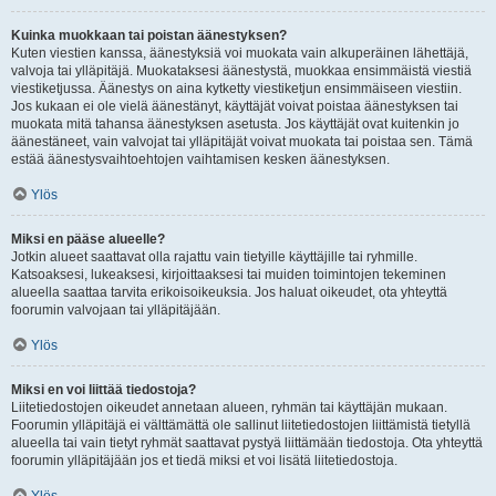
Kuinka muokkaan tai poistan äänestyksen?
Kuten viestien kanssa, äänestyksiä voi muokata vain alkuperäinen lähettäjä,
valvoja tai ylläpitäjä. Muokataksesi äänestystä, muokkaa ensimmäistä viestiä
viestiketjussa. Äänestys on aina kytketty viestiketjun ensimmäiseen viestiin.
Jos kukaan ei ole vielä äänestänyt, käyttäjät voivat poistaa äänestyksen tai
muokata mitä tahansa äänestyksen asetusta. Jos käyttäjät ovat kuitenkin jo
äänestäneet, vain valvojat tai ylläpitäjät voivat muokata tai poistaa sen. Tämä
estää äänestysvaihtoehtojen vaihtamisen kesken äänestyksen.
Ylös
Miksi en pääse alueelle?
Jotkin alueet saattavat olla rajattu vain tietyille käyttäjille tai ryhmille.
Katsoaksesi, lukeaksesi, kirjoittaaksesi tai muiden toimintojen tekeminen
alueella saattaa tarvita erikoisoikeuksia. Jos haluat oikeudet, ota yhteyttä
foorumin valvojaan tai ylläpitäjään.
Ylös
Miksi en voi liittää tiedostoja?
Liitetiedostojen oikeudet annetaan alueen, ryhmän tai käyttäjän mukaan.
Foorumin ylläpitäjä ei välttämättä ole sallinut liitetiedostojen liittämistä tietyllä
alueella tai vain tietyt ryhmät saattavat pystyä liittämään tiedostoja. Ota yhteyttä
foorumin ylläpitäjään jos et tiedä miksi et voi lisätä liitetiedostoja.