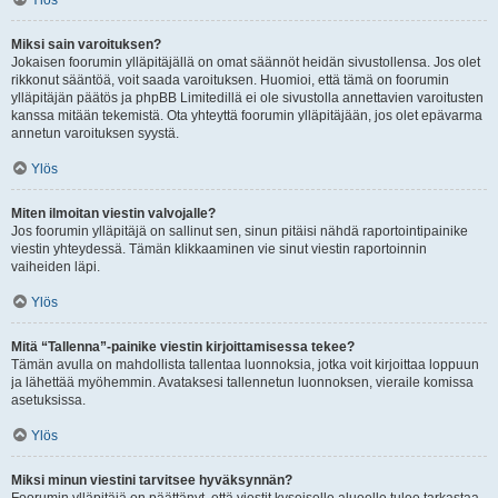
Ylös
Miksi sain varoituksen?
Jokaisen foorumin ylläpitäjällä on omat säännöt heidän sivustollensa. Jos olet
rikkonut sääntöä, voit saada varoituksen. Huomioi, että tämä on foorumin
ylläpitäjän päätös ja phpBB Limitedillä ei ole sivustolla annettavien varoitusten
kanssa mitään tekemistä. Ota yhteyttä foorumin ylläpitäjään, jos olet epävarma
annetun varoituksen syystä.
Ylös
Miten ilmoitan viestin valvojalle?
Jos foorumin ylläpitäjä on sallinut sen, sinun pitäisi nähdä raportointipainike
viestin yhteydessä. Tämän klikkaaminen vie sinut viestin raportoinnin
vaiheiden läpi.
Ylös
Mitä “Tallenna”-painike viestin kirjoittamisessa tekee?
Tämän avulla on mahdollista tallentaa luonnoksia, jotka voit kirjoittaa loppuun
ja lähettää myöhemmin. Avataksesi tallennetun luonnoksen, vieraile komissa
asetuksissa.
Ylös
Miksi minun viestini tarvitsee hyväksynnän?