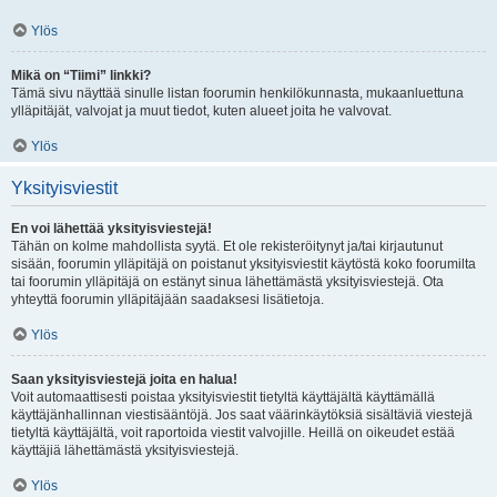
Ylös
Mikä on “Tiimi” linkki?
Tämä sivu näyttää sinulle listan foorumin henkilökunnasta, mukaanluettuna
ylläpitäjät, valvojat ja muut tiedot, kuten alueet joita he valvovat.
Ylös
Yksityisviestit
En voi lähettää yksityisviestejä!
Tähän on kolme mahdollista syytä. Et ole rekisteröitynyt ja/tai kirjautunut
sisään, foorumin ylläpitäjä on poistanut yksityisviestit käytöstä koko foorumilta
tai foorumin ylläpitäjä on estänyt sinua lähettämästä yksityisviestejä. Ota
yhteyttä foorumin ylläpitäjään saadaksesi lisätietoja.
Ylös
Saan yksityisviestejä joita en halua!
Voit automaattisesti poistaa yksityisviestit tietyltä käyttäjältä käyttämällä
käyttäjänhallinnan viestisääntöjä. Jos saat väärinkäytöksiä sisältäviä viestejä
tietyltä käyttäjältä, voit raportoida viestit valvojille. Heillä on oikeudet estää
käyttäjiä lähettämästä yksityisviestejä.
Ylös