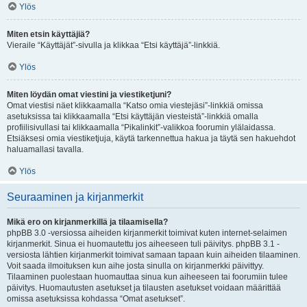
Ylös
Miten etsin käyttäjiä?
Vieraile “Käyttäjät”-sivulla ja klikkaa “Etsi käyttäjä”-linkkiä.
Ylös
Miten löydän omat viestini ja viestiketjuni?
Omat viestisi näet klikkaamalla “Katso omia viestejäsi”-linkkiä omissa
asetuksissa tai klikkaamalla “Etsi käyttäjän viesteistä”-linkkiä omalla
profiilisivullasi tai klikkaamalla “Pikalinkit”-valikkoa foorumin ylälaidassa.
Etsiäksesi omia viestiketjuja, käytä tarkennettua hakua ja täytä sen hakuehdot
haluamallasi tavalla.
Ylös
Seuraaminen ja kirjanmerkit
Mikä ero on kirjanmerkillä ja tilaamisella?
phpBB 3.0 -versiossa aiheiden kirjanmerkit toimivat kuten internet-selaimen
kirjanmerkit. Sinua ei huomautettu jos aiheeseen tuli päivitys. phpBB 3.1 -
versiosta lähtien kirjanmerkit toimivat samaan tapaan kuin aiheiden tilaaminen.
Voit saada ilmoituksen kun aihe josta sinulla on kirjanmerkki päivittyy.
Tilaaminen puolestaan huomauttaa sinua kun aiheeseen tai foorumiin tulee
päivitys. Huomautusten asetukset ja tilausten asetukset voidaan määrittää
omissa asetuksissa kohdassa “Omat asetukset”.