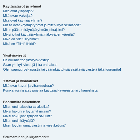
Käyttäjätasot ja ryhmät
Mitä ovat ylläpitäjät?
Mitä ovatr valvojat?
Mitä ovat käyttäjäryhmät?
Missä ovat käyttäjäryhmät ja miten liityn sellaiseen?
Miten pääsen käyttäjäryhmän johtajaksi?
Miksi jotkut käyttäjäryhmät näkyvät eri väreillä?
Mikä on “oletusryhmä”?
Mikä on “Tiimi” linkki?
Yksityisviestit
En voi lähettää yksityisviestejä!
Saan yksityisviestejä joita en halua!
Olen saanut roskapostia tai väärinkäytöksiä sisältäviä viestejä tältä foorumilta!
Ystävät ja vihamiehet
Mitä ovat kaveri ja vihamieslistat?
Kuinka voin lisätä / poistaa käyttäjiä kavereista tai vihamiehistä
Foorumilta hakeminen
Miten etsin alueelta tai alueilta?
Miksi hakuni ei löytänyt mitään?
Miksi haku johti tyhjään sivuun!?
Miten etsin käyttäjiä?
Miten löydän omat viestini ja viestiketjuni?
Seuraaminen ja kirjanmerkit