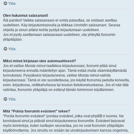
Ylös
Olen hukannut salasanani!
Älä panikoi! Vaikka salasanaasi ei voida palauttaa, se voidaan asettaa
uudelleen. Käy kirjautumissivulla ja klikkaa
Unohdin salasanani
. Seuraa
ohjeita ja sinun pitäisi kohta pystyä kirjautumaan uudelleen.
Jos et pysty asettamaan salasanaasi uudelleen, ota yhteyttä foorumin
ylläpitäjään.
Ylös
Miksi minut kirjataan ulos automaattisesti?
Jos et valitse
Muista minut
-laatikkoa kirjautuessasi, foorumi pitää sinut
kirjautuneena ennalta määritellyn ajan. Tämä estää muita väärinkäyttämästä
tunnuksiasi. Pysyäksesi kirjautuneena, valitse
Muista minut
-valinta
kirjautuessasi. Tämä ei ole suositeltavaa, jos käytät foorumia jaetulta koneelta,
esim. kirjastossa, nettikahvilassa tai koulun tietokoneluokassa. Jos et näe tätä
valintaa, foorumin ylläpitäjä on estänyt tämän toiminnon käyttämisen.
Ylös
Mitä “Poista foorumin evästeet” tekee?
“Poista foorumin evästeet” poistaa evästeet, jotka ovat phpBB:n luomia. Ne
tunnistavat sinut ja pitävät sinut kirjautuneena foorumille. Evästeet tarjoavat
myös toimintoja, kuten luettujen seurantaa, jos ne ovat foorumin ylläpitäjän
käyttöönottamia. Jos sinulla on sisään tai uloskirjautumisen kanssa ongelmia,