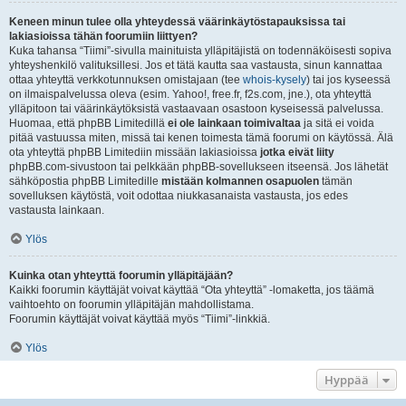
Keneen minun tulee olla yhteydessä väärinkäytöstapauksissa tai
lakiasioissa tähän foorumiin liittyen?
Kuka tahansa “Tiimi”-sivulla mainituista ylläpitäjistä on todennäköisesti sopiva
yhteyshenkilö valituksillesi. Jos et tätä kautta saa vastausta, sinun kannattaa
ottaa yhteyttä verkkotunnuksen omistajaan (tee
whois-kysely
) tai jos kyseessä
on ilmaispalvelussa oleva (esim. Yahoo!, free.fr, f2s.com, jne.), ota yhteyttä
ylläpitoon tai väärinkäytöksistä vastaavaan osastoon kyseisessä palvelussa.
Huomaa, että phpBB Limitedillä
ei ole lainkaan toimivaltaa
ja sitä ei voida
pitää vastuussa miten, missä tai kenen toimesta tämä foorumi on käytössä. Älä
ota yhteyttä phpBB Limitediin missään lakiasioissa
jotka eivät liity
phpBB.com-sivustoon tai pelkkään phpBB-sovellukseen itseensä. Jos lähetät
sähköpostia phpBB Limitedille
mistään kolmannen osapuolen
tämän
sovelluksen käytöstä, voit odottaa niukkasanaista vastausta, jos edes
vastausta lainkaan.
Ylös
Kuinka otan yhteyttä foorumin ylläpitäjään?
Kaikki foorumin käyttäjät voivat käyttää “Ota yhteyttä” -lomaketta, jos täämä
vaihtoehto on foorumin ylläpitäjän mahdollistama.
Foorumin käyttäjät voivat käyttää myös “Tiimi”-linkkiä.
Ylös
Hyppää