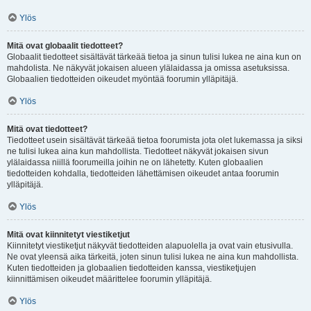
Ylös
Mitä ovat globaalit tiedotteet?
Globaalit tiedotteet sisältävät tärkeää tietoa ja sinun tulisi lukea ne aina kun on
mahdolista. Ne näkyvät jokaisen alueen ylälaidassa ja omissa asetuksissa.
Globaalien tiedotteiden oikeudet myöntää foorumin ylläpitäjä.
Ylös
Mitä ovat tiedotteet?
Tiedotteet usein sisältävät tärkeää tietoa foorumista jota olet lukemassa ja siksi
ne tulisi lukea aina kun mahdollista. Tiedotteet näkyvät jokaisen sivun
ylälaidassa niillä foorumeilla joihin ne on lähetetty. Kuten globaalien
tiedotteiden kohdalla, tiedotteiden lähettämisen oikeudet antaa foorumin
ylläpitäjä.
Ylös
Mitä ovat kiinnitetyt viestiketjut
Kiinnitetyt viestiketjut näkyvät tiedotteiden alapuolella ja ovat vain etusivulla.
Ne ovat yleensä aika tärkeitä, joten sinun tulisi lukea ne aina kun mahdollista.
Kuten tiedotteiden ja globaalien tiedotteiden kanssa, viestiketjujen
kiinnittämisen oikeudet määrittelee foorumin ylläpitäjä.
Ylös