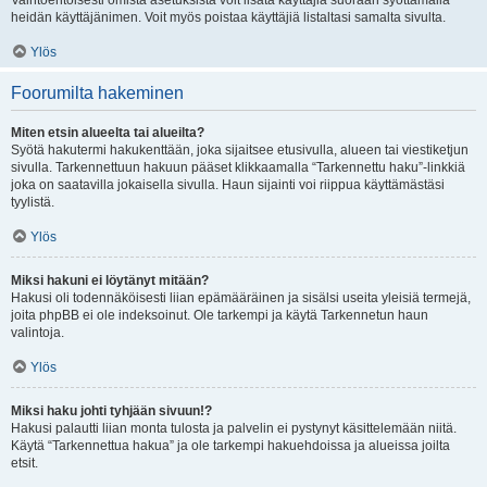
Vaihtoehtoisesti omista asetuksista voit lisätä käyttäjiä suoraan syöttämällä
heidän käyttäjänimen. Voit myös poistaa käyttäjiä listaltasi samalta sivulta.
Ylös
Foorumilta hakeminen
Miten etsin alueelta tai alueilta?
Syötä hakutermi hakukenttään, joka sijaitsee etusivulla, alueen tai viestiketjun
sivulla. Tarkennettuun hakuun pääset klikkaamalla “Tarkennettu haku”-linkkiä
joka on saatavilla jokaisella sivulla. Haun sijainti voi riippua käyttämästäsi
tyylistä.
Ylös
Miksi hakuni ei löytänyt mitään?
Hakusi oli todennäköisesti liian epämääräinen ja sisälsi useita yleisiä termejä,
joita phpBB ei ole indeksoinut. Ole tarkempi ja käytä Tarkennetun haun
valintoja.
Ylös
Miksi haku johti tyhjään sivuun!?
Hakusi palautti liian monta tulosta ja palvelin ei pystynyt käsittelemään niitä.
Käytä “Tarkennettua hakua” ja ole tarkempi hakuehdoissa ja alueissa joilta
etsit.