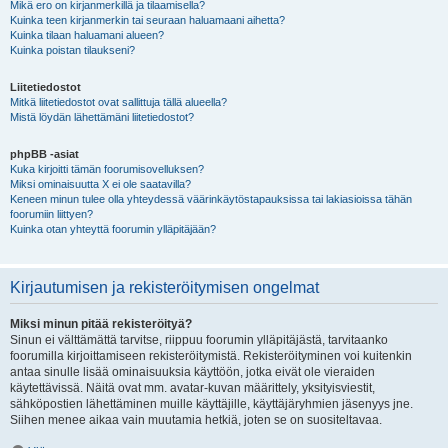
Mikä ero on kirjanmerkillä ja tilaamisella?
Kuinka teen kirjanmerkin tai seuraan haluamaani aihetta?
Kuinka tilaan haluamani alueen?
Kuinka poistan tilaukseni?
Liitetiedostot
Mitkä liitetiedostot ovat sallittuja tällä alueella?
Mistä löydän lähettämäni liitetiedostot?
phpBB -asiat
Kuka kirjoitti tämän foorumisovelluksen?
Miksi ominaisuutta X ei ole saatavilla?
Keneen minun tulee olla yhteydessä väärinkäytöstapauksissa tai lakiasioissa tähän
foorumiin liittyen?
Kuinka otan yhteyttä foorumin ylläpitäjään?
Kirjautumisen ja rekisteröitymisen ongelmat
Miksi minun pitää rekisteröityä?
Sinun ei välttämättä tarvitse, riippuu foorumin ylläpitäjästä, tarvitaanko
foorumilla kirjoittamiseen rekisteröitymistä. Rekisteröityminen voi kuitenkin
antaa sinulle lisää ominaisuuksia käyttöön, jotka eivät ole vieraiden
käytettävissä. Näitä ovat mm. avatar-kuvan määrittely, yksityisviestit,
sähköpostien lähettäminen muille käyttäjille, käyttäjäryhmien jäsenyys jne.
Siihen menee aikaa vain muutamia hetkiä, joten se on suositeltavaa.