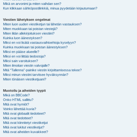
Mikä on arvonimi ja miten vaihdan sen?
Kun klikkaan sähköpostilinkkiä, minua pyydetään kirjautumaan?
Viestien lähetyksen ongelmat
Miten luon uuden viestiketjun tai lähetän vastauksen?
Miten muokkaan tai poistan viestejä?
Miten liitän allekirjoituksen viestiini?
Kuinka luon äänestyksen?
Miksi en voi lisätä vastausvaihtoehtoja kyselyyn?
Kuinka muokkaan tai poistan äänestyksen?
Miksi en pääse alueelle?
Miksi en voi liittää tiedostoja?
Miksi sain varoituksen?
Miten ilmoitan viestin valvojalle?
Mitä “Tallenna”-painike viestin kirjoittamisessa tekee?
Miksi minun viestini tarvitsee hyväksynnän?
Miten tönäisen viestiketjuani?
Muotoilu ja aiheiden tyypit
Mikä on BBCode?
Onko HTML sallittu?
Mitä ovat hymiöt?
Voinko lähettää kuvia?
Mitä ovat globaalit tiedotteet?
Mitä ovat tiedotteet?
Mitä ovat kiinnitetyt viestiketjut
Mitä ovat lukitut viestiketjut?
Mitä ovat aiheiden kuvakkeet?