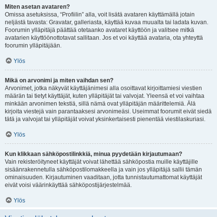
Miten asetan avataren?
Omissa asetuksissa, “Profiilin” alla, voit lisätä avataren käyttämällä jotain
neljästä tavasta: Gravatar, galleriasta, käyttää kuvaa muualta tai ladata kuvan.
Foorumin ylläpitäjä päättää otetaanko avataret käyttöön ja valitsee mitkä
avatarien käyttöönottotavat sallitaan. Jos et voi käyttää avataria, ota yhteyttä
foorumin ylläpitäjään.
Ylös
Mikä on arvonimi ja miten vaihdan sen?
Arvonimet, jotka näkyvät käyttäjänimesi alla osoittavat kirjoittamiesi viestien
määrän tai tietyt käyttäjät, kuten ylläpitäjät tai valvojat. Yleensä et voi vaihtaa
minkään arvonimen tekstiä, sillä nämä ovat ylläpitäjän määrittelemiä. Älä
kirjoita viestejä vain parantaaksesi arvonimeäsi. Useimmat foorumit eivät siedä
tätä ja valvojat tai ylläpitäjät voivat yksinkertaisesti pienentää viestilaskuriasi.
Ylös
Kun klikkaan sähköpostilinkkiä, minua pyydetään kirjautumaan?
Vain rekisteröityneet käyttäjät voivat lähettää sähköpostia muille käyttäjille
sisäänrakennetulla sähköpostilomakkeella ja vain jos ylläpitäjä sallii tämän
ominaisuuden. Kirjautuminen vaaditaan, jotta tunnistautumattomat käyttäjät
eivät voisi väärinkäyttää sähköpostijärjestelmää.
Ylös