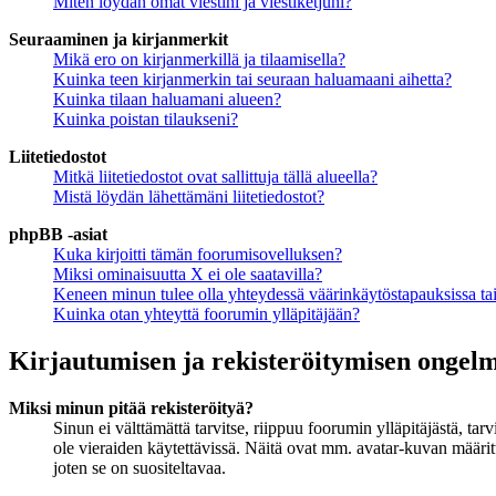
Miten löydän omat viestini ja viestiketjuni?
Seuraaminen ja kirjanmerkit
Mikä ero on kirjanmerkillä ja tilaamisella?
Kuinka teen kirjanmerkin tai seuraan haluamaani aihetta?
Kuinka tilaan haluamani alueen?
Kuinka poistan tilaukseni?
Liitetiedostot
Mitkä liitetiedostot ovat sallittuja tällä alueella?
Mistä löydän lähettämäni liitetiedostot?
phpBB -asiat
Kuka kirjoitti tämän foorumisovelluksen?
Miksi ominaisuutta X ei ole saatavilla?
Keneen minun tulee olla yhteydessä väärinkäytöstapauksissa tai 
Kuinka otan yhteyttä foorumin ylläpitäjään?
Kirjautumisen ja rekisteröitymisen ongel
Miksi minun pitää rekisteröityä?
Sinun ei välttämättä tarvitse, riippuu foorumin ylläpitäjästä, ta
ole vieraiden käytettävissä. Näitä ovat mm. avatar-kuvan määritt
joten se on suositeltavaa.