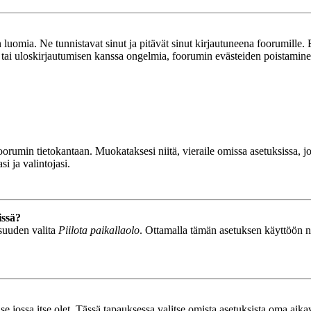
luomia. Ne tunnistavat sinut ja pitävät sinut kirjautuneena foorumille. E
n tai uloskirjautumisen kanssa ongelmia, foorumin evästeiden poistamine
n foorumin tietokantaan. Muokataksesi niitä, vieraile omissa asetuksissa,
i ja valintojasi.
issä?
isuuden valita
Piilota paikallaolo
. Ottamalla tämän asetuksen käyttöön näyt
se jossa itse olet. Tässä tapauksessa valitse omista asetuksista oma ai