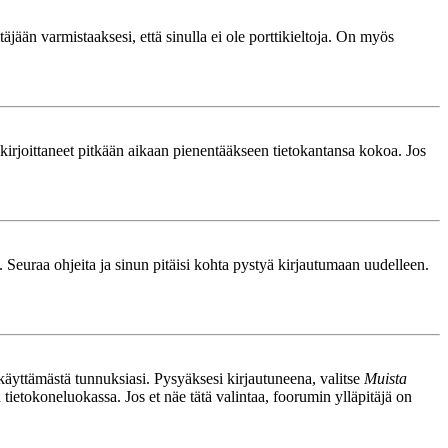
äjään varmistaaksesi, että sinulla ei ole porttikieltoja. On myös
le kirjoittaneet pitkään aikaan pienentääkseen tietokantansa kokoa. Jos
. Seuraa ohjeita ja sinun pitäisi kohta pystyä kirjautumaan uudelleen.
nkäyttämästä tunnuksiasi. Pysyäksesi kirjautuneena, valitse
Muista
n tietokoneluokassa. Jos et näe tätä valintaa, foorumin ylläpitäjä on