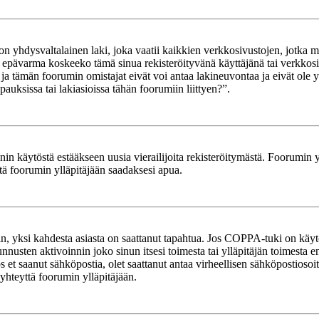
yhdysvaltalainen laki, joka vaatii kaikkien verkkosivustojen, jotka mahd
et epävarma koskeeko tämä sinua rekisteröityvänä käyttäjänä tai verkkosiv
tämän foorumin omistajat eivät voi antaa lakineuvontaa ja eivät ole yh
ksissa tai lakiasioissa tähän foorumiin liittyen?”.
in käytöstä estääkseen uusia vierailijoita rekisteröitymästä. Foorumin yl
tä foorumin ylläpitäjään saadaksesi apua.
in, yksi kahdesta asiasta on saattanut tapahtua. Jos COPPA-tuki on käytöss
nnusten aktivoinnin joko sinun itsesi toimesta tai ylläpitäjän toimesta e
Jos et saanut sähköpostia, olet saattanut antaa virheellisen sähköpostioso
 yhteyttä foorumin ylläpitäjään.