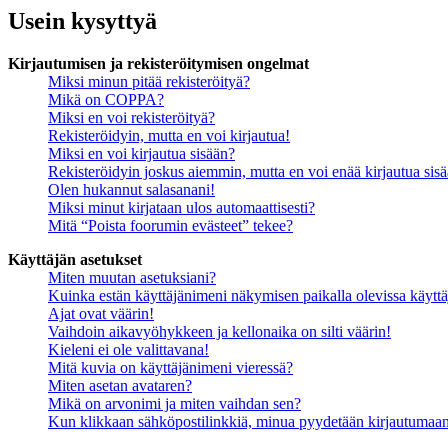
Usein kysyttyä
Kirjautumisen ja rekisteröitymisen ongelmat
Miksi minun pitää rekisteröityä?
Mikä on COPPA?
Miksi en voi rekisteröityä?
Rekisteröidyin, mutta en voi kirjautua!
Miksi en voi kirjautua sisään?
Rekisteröidyin joskus aiemmin, mutta en voi enää kirjautua sis
Olen hukannut salasanani!
Miksi minut kirjataan ulos automaattisesti?
Mitä “Poista foorumin evästeet” tekee?
Käyttäjän asetukset
Miten muutan asetuksiani?
Kuinka estän käyttäjänimeni näkymisen paikalla olevissa käyttä
Ajat ovat väärin!
Vaihdoin aikavyöhykkeen ja kellonaika on silti väärin!
Kieleni ei ole valittavana!
Mitä kuvia on käyttäjänimeni vieressä?
Miten asetan avataren?
Mikä on arvonimi ja miten vaihdan sen?
Kun klikkaan sähköpostilinkkiä, minua pyydetään kirjautumaa