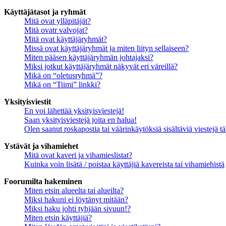
Käyttäjätasot ja ryhmät
Mitä ovat ylläpitäjät?
Mitä ovatr valvojat?
Mitä ovat käyttäjäryhmät?
Missä ovat käyttäjäryhmät ja miten liityn sellaiseen?
Miten pääsen käyttäjäryhmän johtajaksi?
Miksi jotkut käyttäjäryhmät näkyvät eri väreillä?
Mikä on “oletusryhmä”?
Mikä on “Tiimi” linkki?
Yksityisviestit
En voi lähettää yksityisviestejä!
Saan yksityisviestejä joita en halua!
Olen saanut roskapostia tai väärinkäytöksiä sisältäviä viestejä tä
Ystävät ja vihamiehet
Mitä ovat kaveri ja vihamieslistat?
Kuinka voin lisätä / poistaa käyttäjiä kavereista tai vihamiehistä
Foorumilta hakeminen
Miten etsin alueelta tai alueilta?
Miksi hakuni ei löytänyt mitään?
Miksi haku johti tyhjään sivuun!?
Miten etsin käyttäjiä?