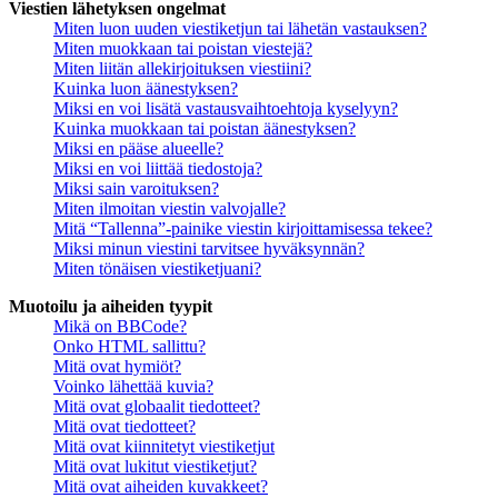
Viestien lähetyksen ongelmat
Miten luon uuden viestiketjun tai lähetän vastauksen?
Miten muokkaan tai poistan viestejä?
Miten liitän allekirjoituksen viestiini?
Kuinka luon äänestyksen?
Miksi en voi lisätä vastausvaihtoehtoja kyselyyn?
Kuinka muokkaan tai poistan äänestyksen?
Miksi en pääse alueelle?
Miksi en voi liittää tiedostoja?
Miksi sain varoituksen?
Miten ilmoitan viestin valvojalle?
Mitä “Tallenna”-painike viestin kirjoittamisessa tekee?
Miksi minun viestini tarvitsee hyväksynnän?
Miten tönäisen viestiketjuani?
Muotoilu ja aiheiden tyypit
Mikä on BBCode?
Onko HTML sallittu?
Mitä ovat hymiöt?
Voinko lähettää kuvia?
Mitä ovat globaalit tiedotteet?
Mitä ovat tiedotteet?
Mitä ovat kiinnitetyt viestiketjut
Mitä ovat lukitut viestiketjut?
Mitä ovat aiheiden kuvakkeet?