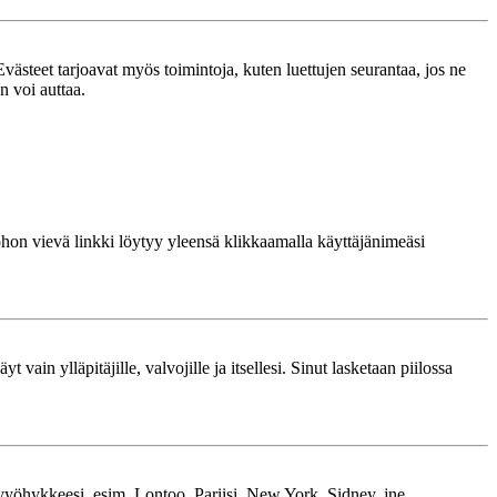
västeet tarjoavat myös toimintoja, kuten luettujen seurantaa, jos ne
n voi auttaa.
 johon vievä linkki löytyy yleensä klikkaamalla käyttäjänimeäsi
 vain ylläpitäjille, valvojille ja itsellesi. Sinut lasketaan piilossa
kavyöhykkeesi, esim. Lontoo, Pariisi, New York, Sidney, jne.