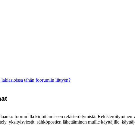
lakiasioissa tähän foorumiin liittyen?
mat
rvitaanko foorumilla kirjoittamiseen rekisteröitymistä. Rekisteröityminen 
ely, yksityisviestit, sähköpostien lähettäminen muille käyttäjille, käyt