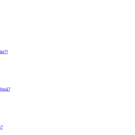
ään?!
jissä?
n?