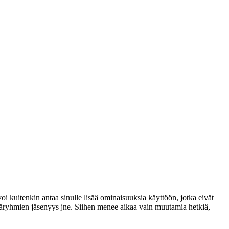
voi kuitenkin antaa sinulle lisää ominaisuuksia käyttöön, jotka eivät
täjäryhmien jäsenyys jne. Siihen menee aikaa vain muutamia hetkiä,