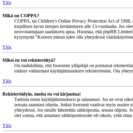
Ylös
Mikä on COPPA?
COPPA, tai Children’s Online Privacy Protection Act of 1998, on 
kirjallisen luvan tietojen keräämiseen alle 13-vuotiaalta. Jos ol
neuvonantajaan saadaksesi apua. Huomaa, että phpBB Limited ja 
kysymystä “Keneen minun tulee olla yhteydessä väärinkäytöstapau
Ylös
Miksi en voi rekisteröityä?
On mahdollista, että foorumin ylläpitäjä on poistanut rekisteröinn
estänyt valitsemasi käyttäjätunnuksen rekisteröinnin. Ota yhteyt
Ylös
Rekisteröidyin, mutta en voi kirjautua!
Tarkista ensin käyttäjätunnuksesi ja salasanasi. Jos ne ovat oike
seurata saamiasi ohjeita. Jotkut foorumit vaativat myös uusien tu
yhteydessä. Jos sinulle lähetettiin sähköpostia, seuraa ohjeita. 
olet varma, että antamasi sähköpostiosoite oli oikein, yritä ottaa
Ylös