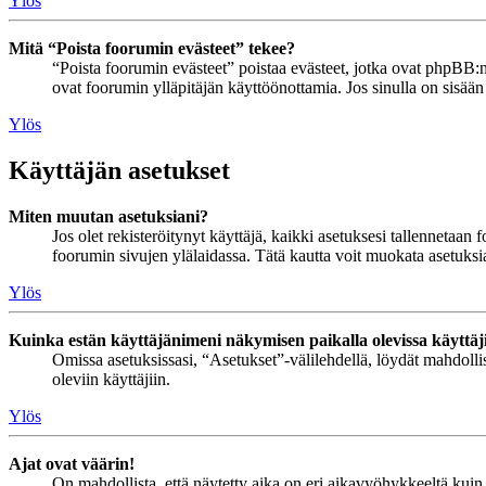
Ylös
Mitä “Poista foorumin evästeet” tekee?
“Poista foorumin evästeet” poistaa evästeet, jotka ovat phpBB:n 
ovat foorumin ylläpitäjän käyttöönottamia. Jos sinulla on sisää
Ylös
Käyttäjän asetukset
Miten muutan asetuksiani?
Jos olet rekisteröitynyt käyttäjä, kaikki asetuksesi tallennetaa
foorumin sivujen ylälaidassa. Tätä kautta voit muokata asetuksias
Ylös
Kuinka estän käyttäjänimeni näkymisen paikalla olevissa käyttäj
Omissa asetuksissasi, “Asetukset”-välilehdellä, löydät mahdoll
oleviin käyttäjiin.
Ylös
Ajat ovat väärin!
On mahdollista, että näytetty aika on eri aikavyöhykkeeltä kuin 