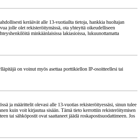
ollisesti keräävät alle 13-vuotiailta tietoja, hankkia huoltajan
ua jolle olet rekisteröitymässä, ota yhteyttä oikeudelliseen
teyshenkilöitä minkäänlaisissa lakiasioissa, lukuunottamatta
läpitäjä on voinut myös asettaa porttikiellon IP-osoitteellesi tai
ä ja määrittelit olevasi alle 13-vuotias rekisteröityessäsi, sinun tulee
nnen kuin voit kirjautua sisään. Tämä tieto kerrottiin rekisteröitymisen
itteen tai sähköpostit ovat saattaneet jäädä roskapostisuodattimeen. Jos