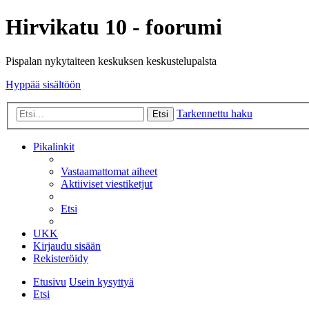
Hirvikatu 10 - foorumi
Pispalan nykytaiteen keskuksen keskustelupalsta
Hyppää sisältöön
Tarkennettu haku
Etsi
Pikalinkit
Vastaamattomat aiheet
Aktiiviset viestiketjut
Etsi
UKK
Kirjaudu sisään
Rekisteröidy
Etusivu
Usein kysyttyä
Etsi