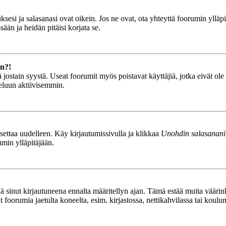
esi ja salasanasi ovat oikein. Jos ne ovat, ota yhteyttä foorumin ylläpit
ään ja heidän pitäisi korjata se.
än?!
stä jostain syystä. Useat foorumit myös poistavat käyttäjiä, jotka eivät o
teluun aktiivisemmin.
asettaa uudelleen. Käy kirjautumissivulla ja klikkaa
Unohdin salasanani
umin ylläpitäjään.
tää sinut kirjautuneena ennalta määritellyn ajan. Tämä estää muita vääri
ät foorumia jaetulta koneelta, esim. kirjastossa, nettikahvilassa tai koulu