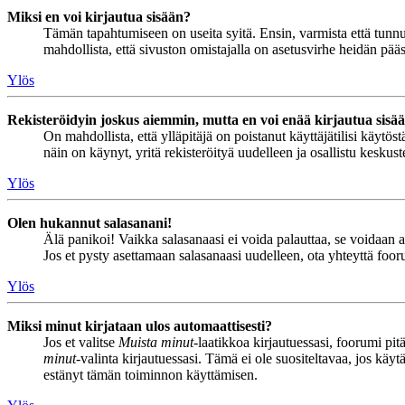
Miksi en voi kirjautua sisään?
Tämän tapahtumiseen on useita syitä. Ensin, varmista että tunnuks
mahdollista, että sivuston omistajalla on asetusvirhe heidän pääss
Ylös
Rekisteröidyin joskus aiemmin, mutta en voi enää kirjautua sisä
On mahdollista, että ylläpitäjä on poistanut käyttäjätilisi käytö
näin on käynyt, yritä rekisteröityä uudelleen ja osallistu keskus
Ylös
Olen hukannut salasanani!
Älä panikoi! Vaikka salasanaasi ei voida palauttaa, se voidaan 
Jos et pysty asettamaan salasanaasi uudelleen, ota yhteyttä foor
Ylös
Miksi minut kirjataan ulos automaattisesti?
Jos et valitse
Muista minut
-laatikkoa kirjautuessasi, foorumi pi
minut
-valinta kirjautuessasi. Tämä ei ole suositeltavaa, jos käyt
estänyt tämän toiminnon käyttämisen.