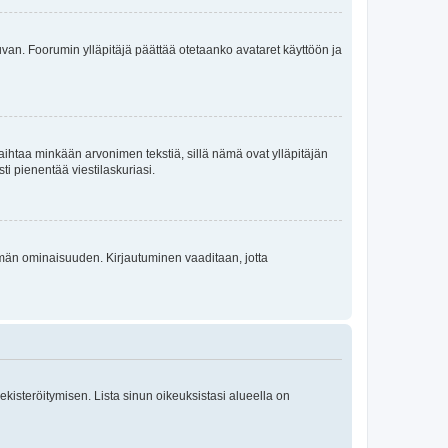
 kuvan. Foorumin ylläpitäjä päättää otetaanko avataret käyttöön ja
i vaihtaa minkään arvonimen tekstiä, sillä nämä ovat ylläpitäjän
sti pienentää viestilaskuriasi.
 tämän ominaisuuden. Kirjautuminen vaaditaan, jotta
 rekisteröitymisen. Lista sinun oikeuksistasi alueella on