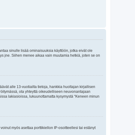
 antaa sinulle lisää ominaisuuksia käyttöön, jotka eivät ole
enyys jne. Siihen menee aikaa vain muutamia hetkiä, joten se on
vät alle 13-vuotiailta tietoja, hankkia huoltajan kirjallisen
teröitymässä, ota yhteyttä oikeudelliseen neuvonantajaan
isissa lakiasioissa, lukuunottamatta kysymystä “Keneen minun
oinut myös asettaa porttikiellon IP-osoitteellesi tai estänyt