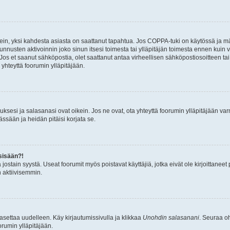
ein, yksi kahdesta asiasta on saattanut tapahtua. Jos COPPA-tuki on käytössä ja määri
nnusten aktivoinnin joko sinun itsesi toimesta tai ylläpitäjän toimesta ennen kuin vo
. Jos et saanut sähköpostia, olet saattanut antaa virheellisen sähköpostiosoitteen t
 yhteyttä foorumin ylläpitäjään.
sesi ja salasanasi ovat oikein. Jos ne ovat, ota yhteyttä foorumin ylläpitäjään varmi
ssään ja heidän pitäisi korjata se.
sisään?!
stä jostain syystä. Useat foorumit myös poistavat käyttäjiä, jotka eivät ole kirjoitta
n aktiivisemmin.
asettaa uudelleen. Käy kirjautumissivulla ja klikkaa
Unohdin salasanani
. Seuraa oh
rumin ylläpitäjään.