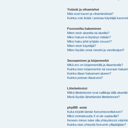
Ystävät ja vihamiehet
Mitä ovat kaveri ja vihamieslistat?
Kuinka voin lisätä / poistaa käyttäjiä kaverei
Foorumilta hakeminen
Miten etsin alueelta tai alueilta?
Miksi hakuni ei löytänyt mitään?
Miksi haku johti tyhjään sivuun!?
Miten etsin käyttäjiä?
Miten löydän omat viestini ja viestiketjuni?
Seuraaminen ja kirjanmerkit
Mikä ero on kirjanmerkillä ja tilaamisella?
Kuinka teen kirjanmerkin tai seuraan haluam
Kuinka tilaan haluamani alueen?
Kuinka poistan tilaukseni?
Liitetiedostot
Mitkä liitetiedostot ovat sallittuja tällä alueell
Mistä löydän lähettämäni liitetiedostot?
phpBB -asiat
Kuka kirjoitti tämän foorumisovelluksen?
Miksi ominaisuutta X ei ole saatavilla?
Keneen minun tulee olla yhteydessä väärinkäy
Kuinka otan yhteyttä foorumin ylläpitäjään?