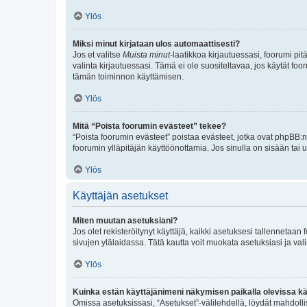
Ylös
Miksi minut kirjataan ulos automaattisesti?
Jos et valitse
Muista minut
-laatikkoa kirjautuessasi, foorumi pi
valinta kirjautuessasi. Tämä ei ole suositeltavaa, jos käytät foo
tämän toiminnon käyttämisen.
Ylös
Mitä “Poista foorumin evästeet” tekee?
“Poista foorumin evästeet” poistaa evästeet, jotka ovat phpBB:n 
foorumin ylläpitäjän käyttöönottamia. Jos sinulla on sisään ta
Ylös
Käyttäjän asetukset
Miten muutan asetuksiani?
Jos olet rekisteröitynyt käyttäjä, kaikki asetuksesi tallennetaa
sivujen ylälaidassa. Tätä kautta voit muokata asetuksiasi ja vali
Ylös
Kuinka estän käyttäjänimeni näkymisen paikalla olevissa kä
Omissa asetuksissasi, “Asetukset”-välilehdellä, löydät mahdoll