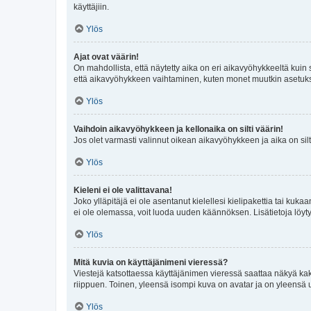
käyttäjiin.
Ylös
Ajat ovat väärin!
On mahdollista, että näytetty aika on eri aikavyöhykkeeltä kuin
että aikavyöhykkeen vaihtaminen, kuten monet muutkin asetukset o
Ylös
Vaihdoin aikavyöhykkeen ja kellonaika on silti väärin!
Jos olet varmasti valinnut oikean aikavyöhykkeen ja aika on silt
Ylös
Kieleni ei ole valittavana!
Joko ylläpitäjä ei ole asentanut kielellesi kielipakettia tai kuka
ei ole olemassa, voit luoda uuden käännöksen. Lisätietoja löyt
Ylös
Mitä kuvia on käyttäjänimeni vieressä?
Viestejä katsottaessa käyttäjänimen vieressä saattaa näkyä kaksi
riippuen. Toinen, yleensä isompi kuva on avatar ja on yleensä un
Ylös