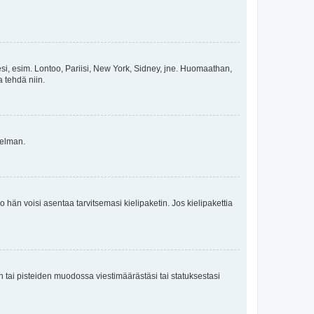
esi, esim. Lontoo, Pariisi, New York, Sidney, jne. Huomaathan,
a tehdä niin.
gelman.
ko hän voisi asentaa tarvitsemasi kielipaketin. Jos kielipakettia
en tai pisteiden muodossa viestimäärästäsi tai statuksestasi