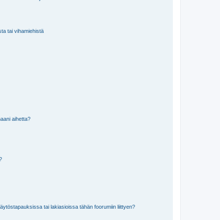
sta tai vihamiehistä
aani aihetta?
a?
töstapauksissa tai lakiasioissa tähän foorumiin liittyen?