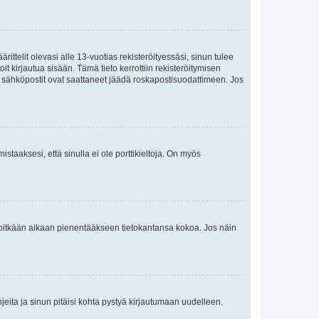
ttelit olevasi alle 13-vuotias rekisteröityessäsi, sinun tulee
it kirjautua sisään. Tämä tieto kerrottiin rekisteröitymisen
ai sähköpostit ovat saattaneet jäädä roskapostisuodattimeen. Jos
staaksesi, että sinulla ei ole porttikieltoja. On myös
neet pitkään aikaan pienentääkseen tietokantansa kokoa. Jos näin
jeita ja sinun pitäisi kohta pystyä kirjautumaan uudelleen.