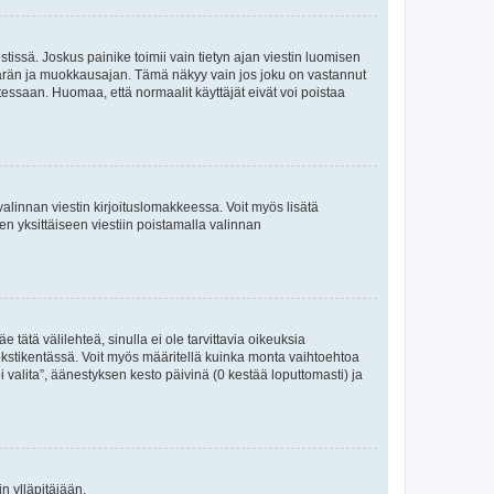
tissä. Joskus painike toimii vain tietyn ajan viestin luomisen
umäärän ja muokkausajan. Tämä näkyy vain jos joku on vastannut
tessaan. Huomaa, että normaalit käyttäjät eivät voi poistaa
valinnan viestin kirjoituslomakkeessa. Voit myös lisätä
isen yksittäiseen viestiin poistamalla valinnan
 tätä välilehteä, sinulla ei ole tarvittavia oikeuksia
 tekstikentässä. Voit myös määritellä kuinka monta vaihtoehtoa
 valita”, äänestyksen kesto päivinä (0 kestää loputtomasti) ja
n ylläpitäjään.