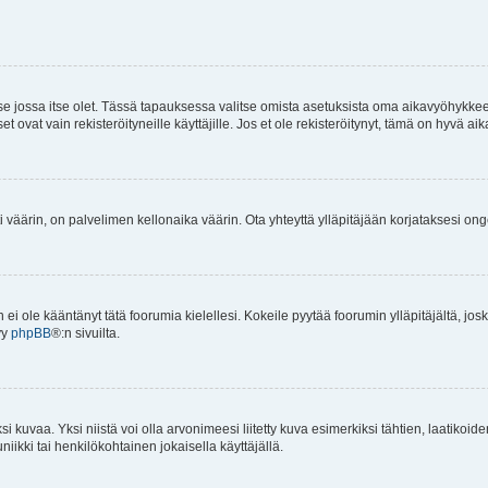
 se jossa itse olet. Tässä tapauksessa valitse omista asetuksista oma aikavyöhykke
vat vain rekisteröityneille käyttäjille. Jos et ole rekisteröitynyt, tämä on hyvä aik
i väärin, on palvelimen kellonaika väärin. Ota yhteyttä ylläpitäjään korjataksesi on
an ei ole kääntänyt tätä foorumia kielellesi. Kokeile pyytää foorumin ylläpitäjältä, jos
yy
phpBB
®:n sivuilta.
 kuvaa. Yksi niistä voi olla arvonimeesi liitetty kuva esimerkiksi tähtien, laatikoid
iikki tai henkilökohtainen jokaisella käyttäjällä.