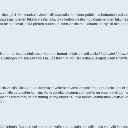
ia viestejäsi. Voit muokata viestiä klikkaamalla muokkaa-painiketta haluamassasi vies
n palatessasi pienen tekstin viestisi alla, joka kertoo viestin muokkauskertojen luk
 mutta he saattavat jättää pienen huomautuksen viestin muokkaamisen syistä niin halu
ellainen omissa asetuksissa. Kun olet luonut sellaisen, voit valita
Lisää allekirjoitus
-
lä valinnan omissa asetuksissa. Jos teet niin, voit silti estää allekirjoituksen liittäm
stä viestiä, klikkaa "Luo äänestys"-välilehteä viestilomakkeen alapuolella. Jos et näe
a niille varattuihin kenttiin. Varmista että jokainen vaihtoehto on omalla rivillään
 options users may select during voting under “Kuinka monta vaihtoehtoa käyttäjä voi
än.
ittelemä. Jos tarvitset enemmän vaihtoehtoja kuin on sallittu, ota yhteyttä foorumi