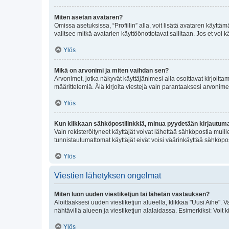
Miten asetan avataren?
Omissa asetuksissa, “Profiilin” alla, voit lisätä avataren käyttä
valitsee mitkä avatarien käyttöönottotavat sallitaan. Jos et voi k
Ylös
Mikä on arvonimi ja miten vaihdan sen?
Arvonimet, jotka näkyvät käyttäjänimesi alla osoittavat kirjoittam
määrittelemiä. Älä kirjoita viestejä vain parantaaksesi arvonimeäs
Ylös
Kun klikkaan sähköpostilinkkiä, minua pyydetään kirjautum
Vain rekisteröityneet käyttäjät voivat lähettää sähköpostia muil
tunnistautumattomat käyttäjät eivät voisi väärinkäyttää sähköpo
Ylös
Viestien lähetyksen ongelmat
Miten luon uuden viestiketjun tai lähetän vastauksen?
Aloittaaksesi uuden viestiketjun alueella, klikkaa "Uusi Aihe". Va
nähtävillä alueen ja viestiketjun alalaidassa. Esimerkiksi: Voit kir
Ylös