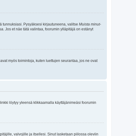
tä tunnuksiasi. Pysyäksesi kirjautuneena, valitse
Muista minut
-
sa. Jos et näe tätä valintaa, foorumin ylläpitäjä on estänyt
oavat myös toimintoja, kuten luettujen seurantaa, jos ne ovat
 linkki löytyy yleensä klikkaamalla käyttäjänimeäsi foorumin
äjille, valvojille ja itsellesi. Sinut lasketaan piilossa oleviin