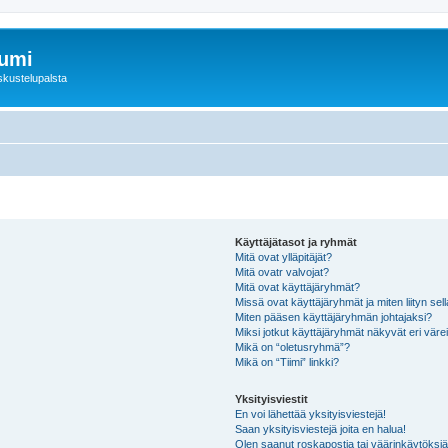
rumi
skustelupalsta
Käyttäjätasot ja ryhmät
Mitä ovat ylläpitäjät?
Mitä ovatr valvojat?
Mitä ovat käyttäjäryhmät?
Missä ovat käyttäjäryhmät ja miten liityn sel
Miten pääsen käyttäjäryhmän johtajaksi?
Miksi jotkut käyttäjäryhmät näkyvät eri värei
Mikä on “oletusryhmä”?
Mikä on “Tiimi” linkki?
Yksityisviestit
En voi lähettää yksityisviestejä!
Saan yksityisviestejä joita en halua!
Olen saanut roskapostia tai väärinkäytöksiä s