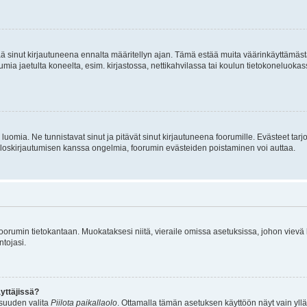
tää sinut kirjautuneena ennalta määritellyn ajan. Tämä estää muita väärinkäyttämäs
rumia jaetulta koneelta, esim. kirjastossa, nettikahvilassa tai koulun tietokoneluokas
luomia. Ne tunnistavat sinut ja pitävät sinut kirjautuneena foorumille. Evästeet tarj
i uloskirjautumisen kanssa ongelmia, foorumin evästeiden poistaminen voi auttaa.
n foorumin tietokantaan. Muokataksesi niitä, vieraile omissa asetuksissa, johon vievä
ntojasi.
yttäjissä?
isuuden valita
Piilota paikallaolo
. Ottamalla tämän asetuksen käyttöön näyt vain ylläpit