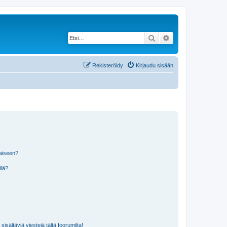
Etsi
Tarkennettu haku
Rekisteröidy
Kirjaudu sisään
laiseen?
llä?
isältäviä viestejä tältä foorumilta!