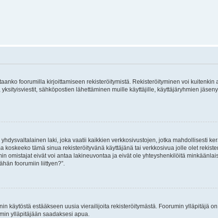
vitaanko foorumilla kirjoittamiseen rekisteröitymistä. Rekisteröityminen voi kuitenkin
 yksityisviestit, sähköpostien lähettäminen muille käyttäjille, käyttäjäryhmien jäs
hdysvaltalainen laki, joka vaatii kaikkien verkkosivustojen, jotka mahdollisesti kerää
a koskeeko tämä sinua rekisteröityvänä käyttäjänä tai verkkosivua jolle olet rekis
 omistajat eivät voi antaa lakineuvontaa ja eivät ole yhteyshenkilöitä minkäänla
ähän foorumiin liittyen?”.
nin käytöstä estääkseen uusia vierailijoita rekisteröitymästä. Foorumin ylläpitäjä on v
umin ylläpitäjään saadaksesi apua.