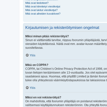
Mitä ovat tiedotteet?
Mitä ovat kiinnitetyt viestiketjut
Mitä ovat lukitut viestiketjut?
Mitä ovat aiheiden kuvakkeet?
Kirjautumisen ja rekisteröitymisen ongelmat
Miksi minun pitää rekisteröityä?
Sinun ei välttämättä tarvitse, riippuu foorumin ylläpitäjästä, tar
vieraiden käytettävissä. Näitä ovat mm. avatar-kuvan määrittely,
suositeltavaa.
Ylös
Mikä on COPPA?
COPPA, tai Children’s Online Privacy Protection Act of 1998, on y
luvan tietojen keräämiseen alle 13-vuotiaalta. Jos olet epävarm
saadaksesi apua. Huomaa, että phpBB Limited ja tämän foorumin
tulee olla yhteydessä väärinkäytöstapauksissa tai lakiasioissa t
Ylös
Miksi en voi rekisteröityä?
On mahdollista, että foorumin ylläpitäjä on poistanut rekisteröin
valitsemasi käyttäjätunnuksen rekisteröinnin. Ota yhteyttä foor