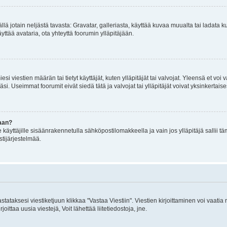
mällä jotain neljästä tavasta: Gravatar, galleriasta, käyttää kuvaa muualta tai ladata
äyttää avataria, ota yhteyttä foorumin ylläpitäjään.
iesi viestien määrän tai tietyt käyttäjät, kuten ylläpitäjät tai valvojat. Yleensä et vo
i. Useimmat foorumit eivät siedä tätä ja valvojat tai ylläpitäjät voivat yksinkertaise
aan?
le käyttäjille sisäänrakennetulla sähköpostilomakkeella ja vain jos ylläpitäjä sallii
stijärjestelmää.
stataksesi viestiketjuun klikkaa "Vastaa Viestiin". Viestien kirjoittaminen voi vaatia
joittaa uusia viestejä, Voit lähettää liitetiedostoja, jne.