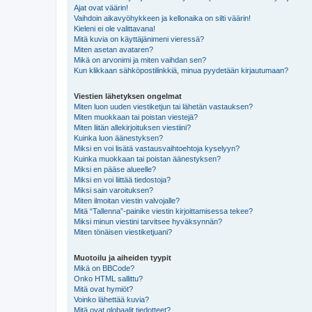
Ajat ovat väärin!
Vaihdoin aikavyöhykkeen ja kellonaika on silti väärin!
Kieleni ei ole valittavana!
Mitä kuvia on käyttäjänimeni vieressä?
Miten asetan avataren?
Mikä on arvonimi ja miten vaihdan sen?
Kun klikkaan sähköpostilinkkiä, minua pyydetään kirjautumaan?
Viestien lähetyksen ongelmat
Miten luon uuden viestiketjun tai lähetän vastauksen?
Miten muokkaan tai poistan viestejä?
Miten liitän allekirjoituksen viestiini?
Kuinka luon äänestyksen?
Miksi en voi lisätä vastausvaihtoehtoja kyselyyn?
Kuinka muokkaan tai poistan äänestyksen?
Miksi en pääse alueelle?
Miksi en voi liittää tiedostoja?
Miksi sain varoituksen?
Miten ilmoitan viestin valvojalle?
Mitä “Tallenna”-painike viestin kirjoittamisessa tekee?
Miksi minun viestini tarvitsee hyväksynnän?
Miten tönäisen viestiketjuani?
Muotoilu ja aiheiden tyypit
Mikä on BBCode?
Onko HTML sallittu?
Mitä ovat hymiöt?
Voinko lähettää kuvia?
Mitä ovat globaalit tiedotteet?