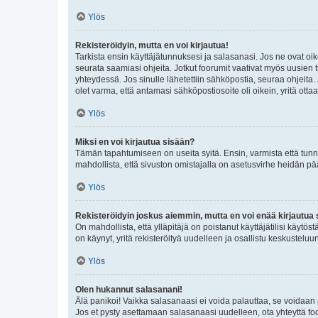
Ylös
Rekisteröidyin, mutta en voi kirjautua!
Tarkista ensin käyttäjätunnuksesi ja salasanasi. Jos ne ovat oik
seurata saamiasi ohjeita. Jotkut foorumit vaativat myös uusien tu
yhteydessä. Jos sinulle lähetettiin sähköpostia, seuraa ohjeita
olet varma, että antamasi sähköpostiosoite oli oikein, yritä ottaa
Ylös
Miksi en voi kirjautua sisään?
Tämän tapahtumiseen on useita syitä. Ensin, varmista että tunnuk
mahdollista, että sivuston omistajalla on asetusvirhe heidän pää
Ylös
Rekisteröidyin joskus aiemmin, mutta en voi enää kirjautua 
On mahdollista, että ylläpitäjä on poistanut käyttäjätilisi käytö
on käynyt, yritä rekisteröityä uudelleen ja osallistu keskusteluu
Ylös
Olen hukannut salasanani!
Älä panikoi! Vaikka salasanaasi ei voida palauttaa, se voidaan 
Jos et pysty asettamaan salasanaasi uudelleen, ota yhteyttä foo