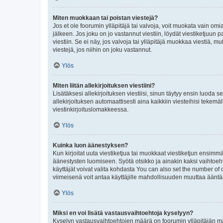
Miten muokkaan tai poistan viestejä?
Jos et ole foorumin ylläpitäjä tai valvoja, voit muokata vain om
jälkeen. Jos joku on jo vastannut viestiin, löydät viestiketjuu
viestiin. Se ei näy, jos valvoja tai ylläpitäjä muokkaa viestiä,
viestejä, jos niihin on joku vastannut.
Ylös
Miten liitän allekirjoituksen viestiini?
Lisätäksesi allekirjoituksen viestiisi, sinun täytyy ensin luoda s
allekirjoituksen automaattisesti aina kaikkiin viesteihisi tekemäl
viestinkirjoituslomakkeessa.
Ylös
Kuinka luon äänestyksen?
Kun kirjoitat uuta viestiketjua tai muokkaat viestiketjun ensimmäi
äänestysten luomiseen. Syötä otsikko ja ainakin kaksi vaihtoehto
käyttäjät voivat valita kohdasta You can also set the number of
viimeisenä voit antaa käyttäjille mahdollisuuden muuttaa ääntä
Ylös
Miksi en voi lisätä vastausvaihtoehtoja kyselyyn?
Kyselyn vastausvaihtoehtojen määrä on foorumin ylläpitäjän määr