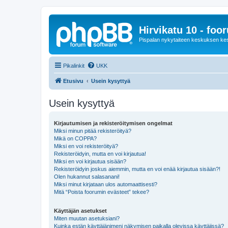
Hirvikatu 10 - foo
Pispalan nykytaiteen keskuksen ke
Pikalinkit
UKK
Etusivu
Usein kysyttyä
Usein kysyttyä
Kirjautumisen ja rekisteröitymisen ongelmat
Miksi minun pitää rekisteröityä?
Mikä on COPPA?
Miksi en voi rekisteröityä?
Rekisteröidyin, mutta en voi kirjautua!
Miksi en voi kirjautua sisään?
Rekisteröidyin joskus aiemmin, mutta en voi enää kirjautua sisään?!
Olen hukannut salasanani!
Miksi minut kirjataan ulos automaattisesti?
Mitä “Poista foorumin evästeet” tekee?
Käyttäjän asetukset
Miten muutan asetuksiani?
Kuinka estän käyttäjänimeni näkymisen paikalla olevissa käyttäjissä?