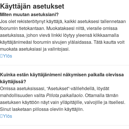
Käyttäjän asetukset
Miten muutan asetuksiani?
Jos olet rekisteröitynyt käyttäjä, kaikki asetuksesi tallennetaan
foorumin tietokantaan. Muokataksesi niitä, vieraile omissa
asetuksissa, johon vievä linkki löytyy yleensä klikkaamalla
käyttäjänimeäsi foorumin sivujen ylälaidassa. Tätä kautta voit
muokata asetuksiasi ja valintojasi.
Ylös
Kuinka estän käyttäjänimeni näkymisen paikalla olevissa
käyttäjissä?
Omissa asetuksissasi, “Asetukset”-välilehdellä, löydät
mahdollisuuden valita
Piilota paikallaolo
. Ottamalla tämän
asetuksen käyttöön näyt vain ylläpitäjille, valvojille ja itsellesi.
Sinut lasketaan piilossa oleviin käyttäjiin.
Ylös