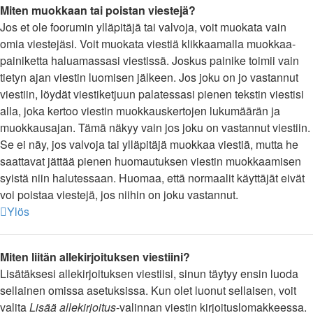
Miten muokkaan tai poistan viestejä?
Jos et ole foorumin ylläpitäjä tai valvoja, voit muokata vain
omia viestejäsi. Voit muokata viestiä klikkaamalla muokkaa-
painiketta haluamassasi viestissä. Joskus painike toimii vain
tietyn ajan viestin luomisen jälkeen. Jos joku on jo vastannut
viestiin, löydät viestiketjuun palatessasi pienen tekstin viestisi
alla, joka kertoo viestin muokkauskertojen lukumäärän ja
muokkausajan. Tämä näkyy vain jos joku on vastannut viestiin.
Se ei näy, jos valvoja tai ylläpitäjä muokkaa viestiä, mutta he
saattavat jättää pienen huomautuksen viestin muokkaamisen
syistä niin halutessaan. Huomaa, että normaalit käyttäjät eivät
voi poistaa viestejä, jos niihin on joku vastannut.
Ylös
Miten liitän allekirjoituksen viestiini?
Lisätäksesi allekirjoituksen viestiisi, sinun täytyy ensin luoda
sellainen omissa asetuksissa. Kun olet luonut sellaisen, voit
valita
Lisää allekirjoitus
-valinnan viestin kirjoituslomakkeessa.