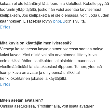
kukaan ei ole kääntänyt tätä foorumia kielellesi. Kokeile pyytää
foorumin ylläpitäjältä, josko hän voisi asentaa tarvitsemasi
kielipaketin. Jos kielipakettia ei ole olemassa, voit luoda uuden
käännöksen. Lisätietoja löytyy
phpBB
®:n sivuilta.
Ylös
Mitä kuvia on käyttäjänimeni vieressä?
Viestejä katsottaessa käyttäjänimen vieressä saattaa näkyä
kaksi kuvaa. Yksi niistä voi olla arvonimeesi liitetty kuva
esimerkiksi tähtien, laatikoiden tai pisteiden muodossa
viestimäärästäsi tai statuksestasi riippuen. Toinen, yleensä
isompi kuva on avatar ja on yleensä uniikki tai
henkilökohtainen jokaisella käyttäjällä.
Ylös
Miten asetan avataren?
Omissa asetuksissa, “Profiilin” alla, voit lisätä avataren