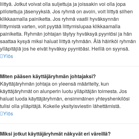
liittyä. Jotkut voivat olla suljettuja ja joissakin voi olla jopa
piilotettuja jäsenyyksiä. Jos ryhmä on avoin, voit liittyä siihen
klikkaamalla painiketta. Jos ryhmä vaatii hyväksynnän
liittymistä varten, voit pyytää liittymislupaa klikkaamalla
painiketta. Ryhmän johtajan täytyy hyväksyä pyyntösi ja hän
saattaa kysyä miksi haluat liittyä ryhmään. Älä häiriköi ryhmän
ylläpitäjiä jos he eivät hyväksy pyyntöäsi. Heillä on syynsä.
Ylös
Miten pääsen käyttäjäryhmän johtajaksi?
Käyttäjäryhmän johtaja on yleensä määritelty, kun
käyttäjäryhmät on alunperin luotu ylläpitäjän toimesta. Jos
haluat luoda käyttäjäryhmän, ensimmäinen yhteyshenkilösi
tulisi olla ylläpitäjä. Kokeile yksityisviestin lähettämistä.
Ylös
Miksi jotkut käyttäjäryhmät näkyvät eri väreillä?