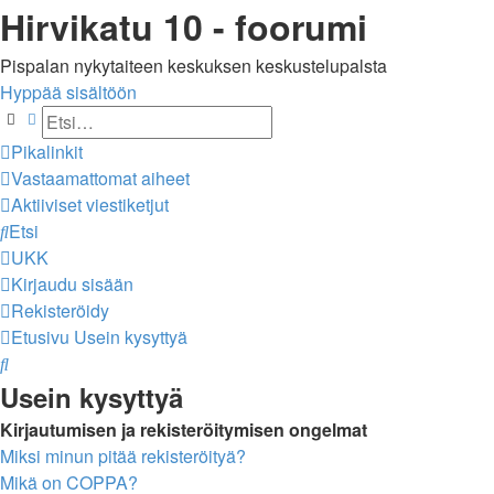
Hirvikatu 10 - foorumi
Pispalan nykytaiteen keskuksen keskustelupalsta
Hyppää sisältöön
Etsi
Tarkennettu haku
Pikalinkit
Vastaamattomat aiheet
Aktiiviset viestiketjut
Etsi
UKK
Kirjaudu sisään
Rekisteröidy
Etusivu
Usein kysyttyä
Etsi
Usein kysyttyä
Kirjautumisen ja rekisteröitymisen ongelmat
Miksi minun pitää rekisteröityä?
Mikä on COPPA?