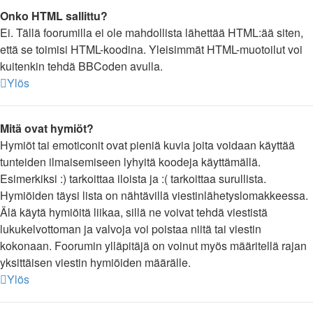
Onko HTML sallittu?
Ei. Tällä foorumilla ei ole mahdollista lähettää HTML:ää siten,
että se toimisi HTML-koodina. Yleisimmät HTML-muotoilut voi
kuitenkin tehdä BBCoden avulla.
Ylös
Mitä ovat hymiöt?
Hymiöt tai emoticonit ovat pieniä kuvia joita voidaan käyttää
tunteiden ilmaisemiseen lyhyitä koodeja käyttämällä.
Esimerkiksi :) tarkoittaa iloista ja :( tarkoittaa surullista.
Hymiöiden täysi lista on nähtävillä viestinlähetyslomakkeessa.
Älä käytä hymiöitä liikaa, sillä ne voivat tehdä viestistä
lukukelvottoman ja valvoja voi poistaa niitä tai viestin
kokonaan. Foorumin ylläpitäjä on voinut myös määritellä rajan
yksittäisen viestin hymiöiden määrälle.
Ylös