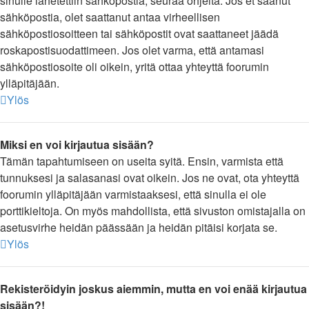
sinulle lähetettiin sähköpostia, seuraa ohjeita. Jos et saanut
sähköpostia, olet saattanut antaa virheellisen
sähköpostiosoitteen tai sähköpostit ovat saattaneet jäädä
roskapostisuodattimeen. Jos olet varma, että antamasi
sähköpostiosoite oli oikein, yritä ottaa yhteyttä foorumin
ylläpitäjään.
Ylös
Miksi en voi kirjautua sisään?
Tämän tapahtumiseen on useita syitä. Ensin, varmista että
tunnuksesi ja salasanasi ovat oikein. Jos ne ovat, ota yhteyttä
foorumin ylläpitäjään varmistaaksesi, että sinulla ei ole
porttikieltoja. On myös mahdollista, että sivuston omistajalla on
asetusvirhe heidän päässään ja heidän pitäisi korjata se.
Ylös
Rekisteröidyin joskus aiemmin, mutta en voi enää kirjautua
sisään?!