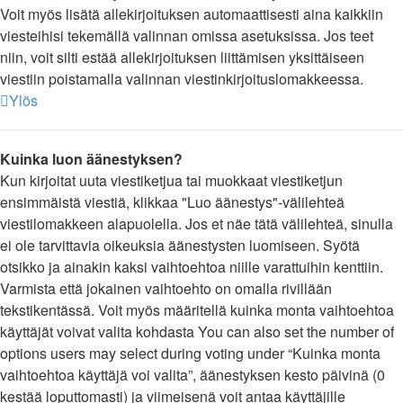
Voit myös lisätä allekirjoituksen automaattisesti aina kaikkiin
viesteihisi tekemällä valinnan omissa asetuksissa. Jos teet
niin, voit silti estää allekirjoituksen liittämisen yksittäiseen
viestiin poistamalla valinnan viestinkirjoituslomakkeessa.
Ylös
Kuinka luon äänestyksen?
Kun kirjoitat uuta viestiketjua tai muokkaat viestiketjun
ensimmäistä viestiä, klikkaa "Luo äänestys"-välilehteä
viestilomakkeen alapuolella. Jos et näe tätä välilehteä, sinulla
ei ole tarvittavia oikeuksia äänestysten luomiseen. Syötä
otsikko ja ainakin kaksi vaihtoehtoa niille varattuihin kenttiin.
Varmista että jokainen vaihtoehto on omalla rivillään
tekstikentässä. Voit myös määritellä kuinka monta vaihtoehtoa
käyttäjät voivat valita kohdasta You can also set the number of
options users may select during voting under “Kuinka monta
vaihtoehtoa käyttäjä voi valita”, äänestyksen kesto päivinä (0
kestää loputtomasti) ja viimeisenä voit antaa käyttäjille