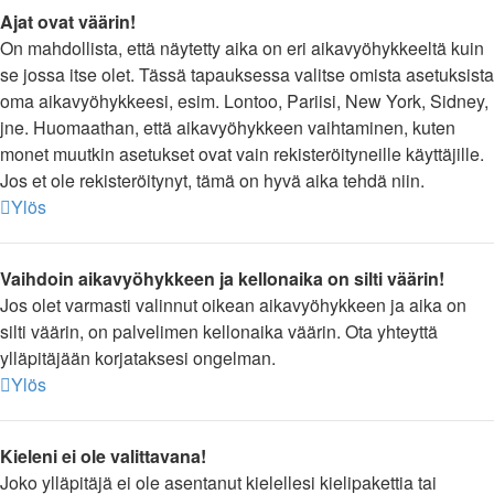
Ajat ovat väärin!
On mahdollista, että näytetty aika on eri aikavyöhykkeeltä kuin
se jossa itse olet. Tässä tapauksessa valitse omista asetuksista
oma aikavyöhykkeesi, esim. Lontoo, Pariisi, New York, Sidney,
jne. Huomaathan, että aikavyöhykkeen vaihtaminen, kuten
monet muutkin asetukset ovat vain rekisteröityneille käyttäjille.
Jos et ole rekisteröitynyt, tämä on hyvä aika tehdä niin.
Ylös
Vaihdoin aikavyöhykkeen ja kellonaika on silti väärin!
Jos olet varmasti valinnut oikean aikavyöhykkeen ja aika on
silti väärin, on palvelimen kellonaika väärin. Ota yhteyttä
ylläpitäjään korjataksesi ongelman.
Ylös
Kieleni ei ole valittavana!
Joko ylläpitäjä ei ole asentanut kielellesi kielipakettia tai