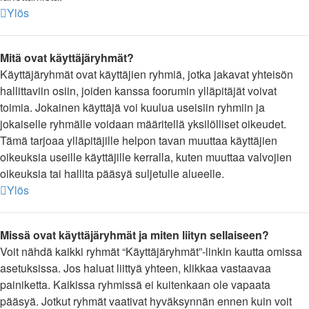
Ylös
Mitä ovat käyttäjäryhmät?
Käyttäjäryhmät ovat käyttäjien ryhmiä, jotka jakavat yhteisön
hallittaviin osiin, joiden kanssa foorumin ylläpitäjät voivat
toimia. Jokainen käyttäjä voi kuulua useisiin ryhmiin ja
jokaiselle ryhmälle voidaan määritellä yksilölliset oikeudet.
Tämä tarjoaa ylläpitäjille helpon tavan muuttaa käyttäjien
oikeuksia useille käyttäjille kerralla, kuten muuttaa valvojien
oikeuksia tai hallita pääsyä suljetulle alueelle.
Ylös
Missä ovat käyttäjäryhmät ja miten liityn sellaiseen?
Voit nähdä kaikki ryhmät “Käyttäjäryhmät”-linkin kautta omissa
asetuksissa. Jos haluat liittyä yhteen, klikkaa vastaavaa
painiketta. Kaikissa ryhmissä ei kuitenkaan ole vapaata
pääsyä. Jotkut ryhmät vaativat hyväksynnän ennen kuin voit