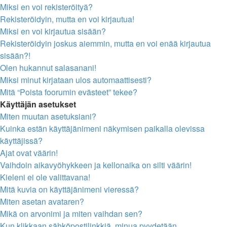
Miksi en voi rekisteröityä?
Rekisteröidyin, mutta en voi kirjautua!
Miksi en voi kirjautua sisään?
Rekisteröidyin joskus aiemmin, mutta en voi enää kirjautua
sisään?!
Olen hukannut salasanani!
Miksi minut kirjataan ulos automaattisesti?
Mitä “Poista foorumin evästeet” tekee?
Käyttäjän asetukset
Miten muutan asetuksiani?
Kuinka estän käyttäjänimeni näkymisen paikalla olevissa
käyttäjissä?
Ajat ovat väärin!
Vaihdoin aikavyöhykkeen ja kellonaika on silti väärin!
Kieleni ei ole valittavana!
Mitä kuvia on käyttäjänimeni vieressä?
Miten asetan avataren?
Mikä on arvonimi ja miten vaihdan sen?
Kun klikkaan sähköpostilinkkiä, minua pyydetään