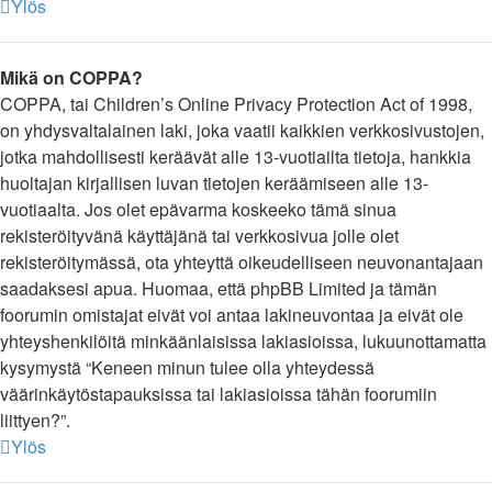
Ylös
Mikä on COPPA?
COPPA, tai Children’s Online Privacy Protection Act of 1998,
on yhdysvaltalainen laki, joka vaatii kaikkien verkkosivustojen,
jotka mahdollisesti keräävät alle 13-vuotiailta tietoja, hankkia
huoltajan kirjallisen luvan tietojen keräämiseen alle 13-
vuotiaalta. Jos olet epävarma koskeeko tämä sinua
rekisteröityvänä käyttäjänä tai verkkosivua jolle olet
rekisteröitymässä, ota yhteyttä oikeudelliseen neuvonantajaan
saadaksesi apua. Huomaa, että phpBB Limited ja tämän
foorumin omistajat eivät voi antaa lakineuvontaa ja eivät ole
yhteyshenkilöitä minkäänlaisissa lakiasioissa, lukuunottamatta
kysymystä “Keneen minun tulee olla yhteydessä
väärinkäytöstapauksissa tai lakiasioissa tähän foorumiin
liittyen?”.
Ylös