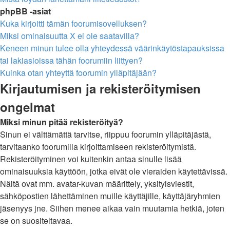
phpBB -asiat
Kuka kirjoitti tämän foorumisovelluksen?
Miksi ominaisuutta X ei ole saatavilla?
Keneen minun tulee olla yhteydessä väärinkäytöstapauksissa
tai lakiasioissa tähän foorumiin liittyen?
Kuinka otan yhteyttä foorumin ylläpitäjään?
Kirjautumisen ja rekisteröitymisen
ongelmat
Miksi minun pitää rekisteröityä?
Sinun ei välttämättä tarvitse, riippuu foorumin ylläpitäjästä,
tarvitaanko foorumilla kirjoittamiseen rekisteröitymistä.
Rekisteröityminen voi kuitenkin antaa sinulle lisää
ominaisuuksia käyttöön, jotka eivät ole vieraiden käytettävissä.
Näitä ovat mm. avatar-kuvan määrittely, yksityisviestit,
sähköpostien lähettäminen muille käyttäjille, käyttäjäryhmien
jäsenyys jne. Siihen menee aikaa vain muutamia hetkiä, joten
se on suositeltavaa.