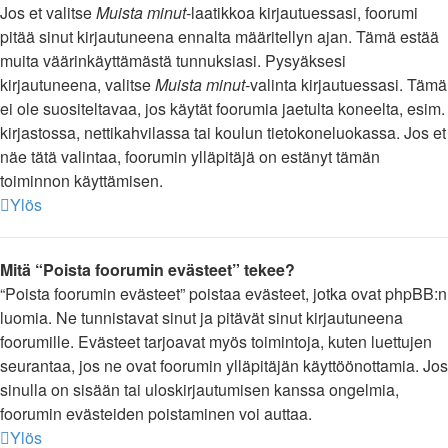
Jos et valitse
Muista minut
-laatikkoa kirjautuessasi, foorumi
pitää sinut kirjautuneena ennalta määritellyn ajan. Tämä estää
muita väärinkäyttämästä tunnuksiasi. Pysyäksesi
kirjautuneena, valitse
Muista minut
-valinta kirjautuessasi. Tämä
ei ole suositeltavaa, jos käytät foorumia jaetulta koneelta, esim.
kirjastossa, nettikahvilassa tai koulun tietokoneluokassa. Jos et
näe tätä valintaa, foorumin ylläpitäjä on estänyt tämän
toiminnon käyttämisen.
Ylös
Mitä “Poista foorumin evästeet” tekee?
“Poista foorumin evästeet” poistaa evästeet, jotka ovat phpBB:n
luomia. Ne tunnistavat sinut ja pitävät sinut kirjautuneena
foorumille. Evästeet tarjoavat myös toimintoja, kuten luettujen
seurantaa, jos ne ovat foorumin ylläpitäjän käyttöönottamia. Jos
sinulla on sisään tai uloskirjautumisen kanssa ongelmia,
foorumin evästeiden poistaminen voi auttaa.
Ylös