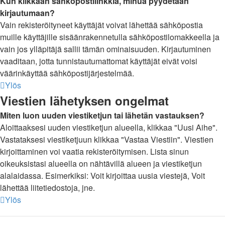
Kun klikkaan sähköpostilinkkiä, minua pyydetään
kirjautumaan?
Vain rekisteröityneet käyttäjät voivat lähettää sähköpostia
muille käyttäjille sisäänrakennetulla sähköpostilomakkeella ja
vain jos ylläpitäjä sallii tämän ominaisuuden. Kirjautuminen
vaaditaan, jotta tunnistautumattomat käyttäjät eivät voisi
väärinkäyttää sähköpostijärjestelmää.
Ylös
Viestien lähetyksen ongelmat
Miten luon uuden viestiketjun tai lähetän vastauksen?
Aloittaaksesi uuden viestiketjun alueella, klikkaa "Uusi Aihe".
Vastataksesi viestiketjuun klikkaa "Vastaa Viestiin". Viestien
kirjoittaminen voi vaatia rekisteröitymisen. Lista sinun
oikeuksistasi alueella on nähtävillä alueen ja viestiketjun
alalaidassa. Esimerkiksi: Voit kirjoittaa uusia viestejä, Voit
lähettää liitetiedostoja, jne.
Ylös