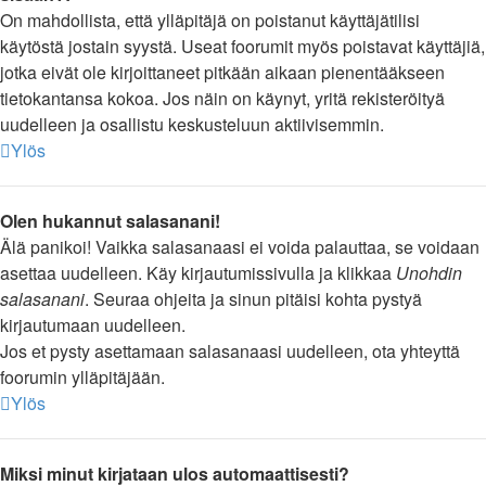
On mahdollista, että ylläpitäjä on poistanut käyttäjätilisi
käytöstä jostain syystä. Useat foorumit myös poistavat käyttäjiä,
jotka eivät ole kirjoittaneet pitkään aikaan pienentääkseen
tietokantansa kokoa. Jos näin on käynyt, yritä rekisteröityä
uudelleen ja osallistu keskusteluun aktiivisemmin.
Ylös
Olen hukannut salasanani!
Älä panikoi! Vaikka salasanaasi ei voida palauttaa, se voidaan
asettaa uudelleen. Käy kirjautumissivulla ja klikkaa
Unohdin
salasanani
. Seuraa ohjeita ja sinun pitäisi kohta pystyä
kirjautumaan uudelleen.
Jos et pysty asettamaan salasanaasi uudelleen, ota yhteyttä
foorumin ylläpitäjään.
Ylös
Miksi minut kirjataan ulos automaattisesti?