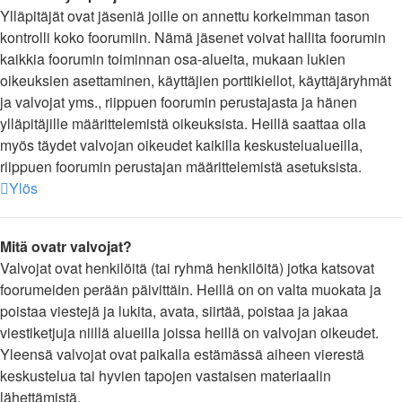
Ylläpitäjät ovat jäseniä joille on annettu korkeimman tason
kontrolli koko foorumiin. Nämä jäsenet voivat hallita foorumin
kaikkia foorumin toiminnan osa-alueita, mukaan lukien
oikeuksien asettaminen, käyttäjien porttikiellot, käyttäjäryhmät
ja valvojat yms., riippuen foorumin perustajasta ja hänen
ylläpitäjille määrittelemistä oikeuksista. Heillä saattaa olla
myös täydet valvojan oikeudet kaikilla keskustelualueilla,
riippuen foorumin perustajan määrittelemistä asetuksista.
Ylös
Mitä ovatr valvojat?
Valvojat ovat henkilöitä (tai ryhmä henkilöitä) jotka katsovat
foorumeiden perään päivittäin. Heillä on on valta muokata ja
poistaa viestejä ja lukita, avata, siirtää, poistaa ja jakaa
viestiketjuja niillä alueilla joissa heillä on valvojan oikeudet.
Yleensä valvojat ovat paikalla estämässä aiheen vierestä
keskustelua tai hyvien tapojen vastaisen materiaalin
lähettämistä.