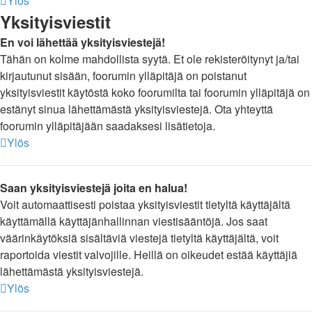
Ylös
Yksityisviestit
En voi lähettää yksityisviestejä!
Tähän on kolme mahdollista syytä. Et ole rekisteröitynyt ja/tai
kirjautunut sisään, foorumin ylläpitäjä on poistanut
yksityisviestit käytöstä koko foorumilta tai foorumin ylläpitäjä on
estänyt sinua lähettämästä yksityisviestejä. Ota yhteyttä
foorumin ylläpitäjään saadaksesi lisätietoja.
Ylös
Saan yksityisviestejä joita en halua!
Voit automaattisesti poistaa yksityisviestit tietyltä käyttäjältä
käyttämällä käyttäjänhallinnan viestisääntöjä. Jos saat
väärinkäytöksiä sisältäviä viestejä tietyltä käyttäjältä, voit
raportoida viestit valvojille. Heillä on oikeudet estää käyttäjiä
lähettämästä yksityisviestejä.
Ylös