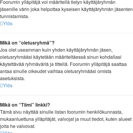
Foorumin ylläpitäjä voi määritellä tietyn käyttäjäryhmän
jäsenille värin joka helpottaa kyseisen käyttäjäryhmän jäsenten
tunnistamista.
Ylös
Mikä on “oletusryhmä”?
Jos olet useamman kuin yhden käyttäjäryhmän jäsen,
oletusryhmääsi käytetään määriteltäessä sinun kohdallasi
käytettävää ryhmäväriä ja titteliä. Foorumin ylläpitäjä saattaa
antaa sinulle oikeudet vaihtaa oletusryhmääsi omista
asetuksista.
Ylös
Mikä on “Tiimi” linkki?
Tämä sivu näyttää sinulle listan foorumin henkilökunnasta,
mukaanluettuna ylläpitäjät, valvojat ja muut tiedot, kuten alueet
joita he valvovat.