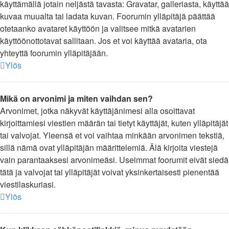
käyttämällä jotain neljästä tavasta: Gravatar, galleriasta, käyttää
kuvaa muualta tai ladata kuvan. Foorumin ylläpitäjä päättää
otetaanko avataret käyttöön ja valitsee mitkä avatarien
käyttöönottotavat sallitaan. Jos et voi käyttää avataria, ota
yhteyttä foorumin ylläpitäjään.
Ylös
Mikä on arvonimi ja miten vaihdan sen?
Arvonimet, jotka näkyvät käyttäjänimesi alla osoittavat
kirjoittamiesi viestien määrän tai tietyt käyttäjät, kuten ylläpitäjät
tai valvojat. Yleensä et voi vaihtaa minkään arvonimen tekstiä,
sillä nämä ovat ylläpitäjän määrittelemiä. Älä kirjoita viestejä
vain parantaaksesi arvonimeäsi. Useimmat foorumit eivät siedä
tätä ja valvojat tai ylläpitäjät voivat yksinkertaisesti pienentää
viestilaskuriasi.
Ylös