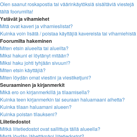
Olen saanut roskapostia tai väärinkäytöksiä sisältäviä viestejä
tältä foorumilta!
Ystävät ja vihamiehet
Mitä ovat kaveri ja vihamieslistat?
Kuinka voin lisätä / poistaa käyttäjiä kavereista tai vihamiehistä
Foorumilta hakeminen
Miten etsin alueelta tai alueilta?
Miksi hakuni ei löytänyt mitään?
Miksi haku johti tyhjään sivuun!?
Miten etsin käyttäjiä?
Miten löydän omat viestini ja viestiketjuni?
Seuraaminen ja kirjanmerkit
Mikä ero on kirjanmerkillä ja tilaamisella?
Kuinka teen kirjanmerkin tai seuraan haluamaani aihetta?
Kuinka tilaan haluamani alueen?
Kuinka poistan tilaukseni?
Liitetiedostot
Mitkä liitetiedostot ovat sallittuja tällä alueella?
Mistä löydän lähettämäni liitetiedostot?