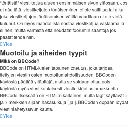
“tönäistä” viestiketjua alueen ensimmäisen sivun yläosaan. Jos
et näe tätä, viestiketjujen tönäiseminen ei ole sallittua tai aika
joka viestiketjujen tönäisemisen välillä vaaditaan ei ole vielä
kulunut. On myös mahdollista nostaa viestiketjua vastaamalla
siihen, mutta varmista että noudatat foorumin sääntöjä jos
päätät tehdä niin.
Ylös
Muotoilu ja aiheiden tyypit
Mikä on BBCode?
BBCode on HTML-kielen tapainen toteutus, joka tarjoaa
tiettyjen viestin osien muotoilumahdollisuuden. BBCoden
käytöstä päättää ylläpitäjä, mutta se voidaan ottaa pois
käytöstä myös viestikohtaisesti viestin kirjoituslomakkeella.
BBCode itsessään on HTML:n kaltainen, mutta tagit käyttävät <
ja > merkkien sijaan hakasulkuja [ ja ]. BBCoden oppaan löydät
viestinlähetyssivun kautta.
Ylös