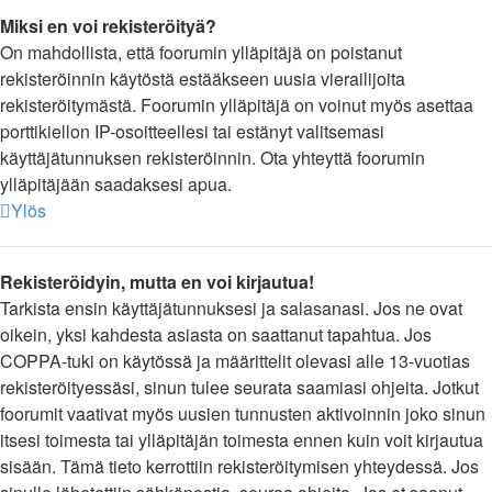
Miksi en voi rekisteröityä?
On mahdollista, että foorumin ylläpitäjä on poistanut
rekisteröinnin käytöstä estääkseen uusia vierailijoita
rekisteröitymästä. Foorumin ylläpitäjä on voinut myös asettaa
porttikiellon IP-osoitteellesi tai estänyt valitsemasi
käyttäjätunnuksen rekisteröinnin. Ota yhteyttä foorumin
ylläpitäjään saadaksesi apua.
Ylös
Rekisteröidyin, mutta en voi kirjautua!
Tarkista ensin käyttäjätunnuksesi ja salasanasi. Jos ne ovat
oikein, yksi kahdesta asiasta on saattanut tapahtua. Jos
COPPA-tuki on käytössä ja määrittelit olevasi alle 13-vuotias
rekisteröityessäsi, sinun tulee seurata saamiasi ohjeita. Jotkut
foorumit vaativat myös uusien tunnusten aktivoinnin joko sinun
itsesi toimesta tai ylläpitäjän toimesta ennen kuin voit kirjautua
sisään. Tämä tieto kerrottiin rekisteröitymisen yhteydessä. Jos