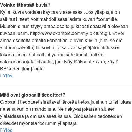
Voinko lähettää kuvia?
Kyllä, kuvia voidaan käyttää viesteissäsi. Jos ylläpitäjä on
sallinut liitteet, voit mahdollisesti ladata kuvan foorumille.
Muutoin sinun täytyy antaa osoite julkisesti saatavilla olevaan
kuvaan, esim. http://www.example.com/my-picture.gif. Et voi
antaa osoitetta omalla koneellasi oleviin kuviin (ellei se ole
yleinen palvelin) tai kuviin, jotka ovat käyttäjätunnistuksen
takana, esim. hotmail tai yahoo sähköpostilaatikot,
salasanasuojatut sivustot, jne. Näyttääksesi kuvan, käytä
BBCoden [img]-tagia.
Ylös
Mitä ovat globaalit tiedotteet?
Globaalit tiedotteet sisältävät tärkeää tietoa ja sinun tulisi lukea
ne aina kun on mahdolista. Ne näkyvät jokaisen alueen
ylälaidassa ja omissa asetuksissa. Globaalien tiedotteiden
oikeudet myöntää foorumin ylläpitäjä.
Ylös