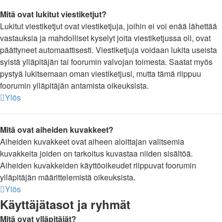
Mitä ovat lukitut viestiketjut?
Lukitut viestiketjut ovat viestiketjuja, joihin ei voi enää lähettää
vastauksia ja mahdolliset kyselyt joita viestiketjussa oli, ovat
päättyneet automaattisesti. Viestiketjuja voidaan lukita useista
syistä ylläpitäjän tai foorumin valvojan toimesta. Saatat myös
pystyä lukitsemaan oman viestiketjusi, mutta tämä riippuu
foorumin ylläpitäjän antamista oikeuksista.
Ylös
Mitä ovat aiheiden kuvakkeet?
Aiheiden kuvakkeet ovat aiheen aloittajan valitsemia
kuvakkeita joiden on tarkoitus kuvastaa niiden sisältöä.
Aiheiden kuvakkeiden käyttöoikeudet riippuvat foorumin
ylläpitäjän määrittelemistä oikeuksista.
Ylös
Käyttäjätasot ja ryhmät
Mitä ovat ylläpitäjät?