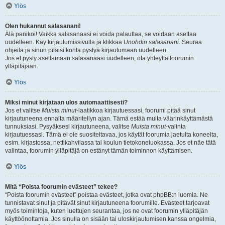
Ylös
Olen hukannut salasanani!
Älä panikoi! Vaikka salasanaasi ei voida palauttaa, se voidaan asettaa
uudelleen. Käy kirjautumissivulla ja klikkaa
Unohdin salasanani
. Seuraa
ohjeita ja sinun pitäisi kohta pystyä kirjautumaan uudelleen.
Jos et pysty asettamaan salasanaasi uudelleen, ota yhteyttä foorumin
ylläpitäjään.
Ylös
Miksi minut kirjataan ulos automaattisesti?
Jos et valitse
Muista minut
-laatikkoa kirjautuessasi, foorumi pitää sinut
kirjautuneena ennalta määritellyn ajan. Tämä estää muita väärinkäyttämästä
tunnuksiasi. Pysyäksesi kirjautuneena, valitse
Muista minut
-valinta
kirjautuessasi. Tämä ei ole suositeltavaa, jos käytät foorumia jaetulta koneelta,
esim. kirjastossa, nettikahvilassa tai koulun tietokoneluokassa. Jos et näe tätä
valintaa, foorumin ylläpitäjä on estänyt tämän toiminnon käyttämisen.
Ylös
Mitä “Poista foorumin evästeet” tekee?
“Poista foorumin evästeet” poistaa evästeet, jotka ovat phpBB:n luomia. Ne
tunnistavat sinut ja pitävät sinut kirjautuneena foorumille. Evästeet tarjoavat
myös toimintoja, kuten luettujen seurantaa, jos ne ovat foorumin ylläpitäjän
käyttöönottamia. Jos sinulla on sisään tai uloskirjautumisen kanssa ongelmia,