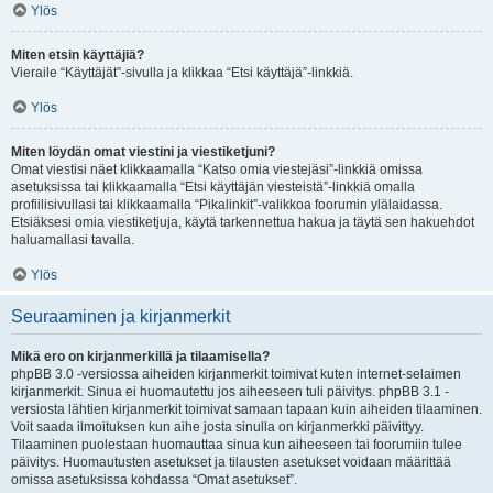
Ylös
Miten etsin käyttäjiä?
Vieraile “Käyttäjät”-sivulla ja klikkaa “Etsi käyttäjä”-linkkiä.
Ylös
Miten löydän omat viestini ja viestiketjuni?
Omat viestisi näet klikkaamalla “Katso omia viestejäsi”-linkkiä omissa
asetuksissa tai klikkaamalla “Etsi käyttäjän viesteistä”-linkkiä omalla
profiilisivullasi tai klikkaamalla “Pikalinkit”-valikkoa foorumin ylälaidassa.
Etsiäksesi omia viestiketjuja, käytä tarkennettua hakua ja täytä sen hakuehdot
haluamallasi tavalla.
Ylös
Seuraaminen ja kirjanmerkit
Mikä ero on kirjanmerkillä ja tilaamisella?
phpBB 3.0 -versiossa aiheiden kirjanmerkit toimivat kuten internet-selaimen
kirjanmerkit. Sinua ei huomautettu jos aiheeseen tuli päivitys. phpBB 3.1 -
versiosta lähtien kirjanmerkit toimivat samaan tapaan kuin aiheiden tilaaminen.
Voit saada ilmoituksen kun aihe josta sinulla on kirjanmerkki päivittyy.
Tilaaminen puolestaan huomauttaa sinua kun aiheeseen tai foorumiin tulee
päivitys. Huomautusten asetukset ja tilausten asetukset voidaan määrittää
omissa asetuksissa kohdassa “Omat asetukset”.