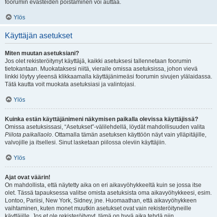
foorumin evästeiden poistaminen voi auttaa.
Ylös
Käyttäjän asetukset
Miten muutan asetuksiani?
Jos olet rekisteröitynyt käyttäjä, kaikki asetuksesi tallennetaan foorumin
tietokantaan. Muokataksesi niitä, vieraile omissa asetuksissa, johon vievä
linkki löytyy yleensä klikkaamalla käyttäjänimeäsi foorumin sivujen ylälaidassa.
Tätä kautta voit muokata asetuksiasi ja valintojasi.
Ylös
Kuinka estän käyttäjänimeni näkymisen paikalla olevissa käyttäjissä?
Omissa asetuksissasi, “Asetukset”-välilehdellä, löydät mahdollisuuden valita
Piilota paikallaolo
. Ottamalla tämän asetuksen käyttöön näyt vain ylläpitäjille,
valvojille ja itsellesi. Sinut lasketaan piilossa oleviin käyttäjiin.
Ylös
Ajat ovat väärin!
On mahdollista, että näytetty aika on eri aikavyöhykkeeltä kuin se jossa itse
olet. Tässä tapauksessa valitse omista asetuksista oma aikavyöhykkeesi, esim.
Lontoo, Pariisi, New York, Sidney, jne. Huomaathan, että aikavyöhykkeen
vaihtaminen, kuten monet muutkin asetukset ovat vain rekisteröityneille
käyttäjille. Jos et ole rekisteröitynyt, tämä on hyvä aika tehdä niin.