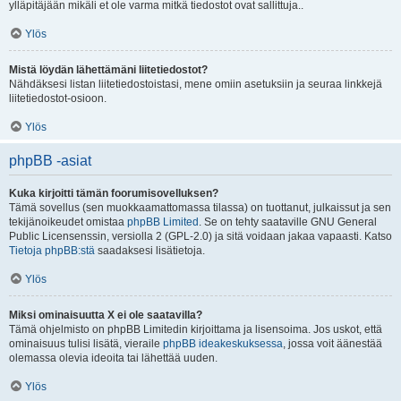
ylläpitäjään mikäli et ole varma mitkä tiedostot ovat sallittuja..
Ylös
Mistä löydän lähettämäni liitetiedostot?
Nähdäksesi listan liitetiedostoistasi, mene omiin asetuksiin ja seuraa linkkejä
liitetiedostot-osioon.
Ylös
phpBB -asiat
Kuka kirjoitti tämän foorumisovelluksen?
Tämä sovellus (sen muokkaamattomassa tilassa) on tuottanut, julkaissut ja sen
tekijänoikeudet omistaa
phpBB Limited
. Se on tehty saataville GNU General
Public Licensenssin, versiolla 2 (GPL-2.0) ja sitä voidaan jakaa vapaasti. Katso
Tietoja phpBB:stä
saadaksesi lisätietoja.
Ylös
Miksi ominaisuutta X ei ole saatavilla?
Tämä ohjelmisto on phpBB Limitedin kirjoittama ja lisensoima. Jos uskot, että
ominaisuus tulisi lisätä, vieraile
phpBB ideakeskuksessa
, jossa voit äänestää
olemassa olevia ideoita tai lähettää uuden.
Ylös