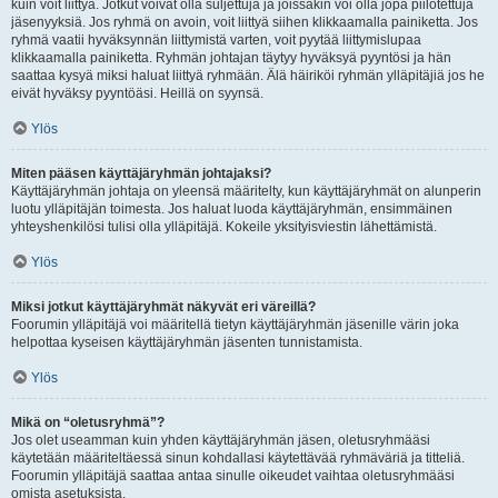
kuin voit liittyä. Jotkut voivat olla suljettuja ja joissakin voi olla jopa piilotettuja
jäsenyyksiä. Jos ryhmä on avoin, voit liittyä siihen klikkaamalla painiketta. Jos
ryhmä vaatii hyväksynnän liittymistä varten, voit pyytää liittymislupaa
klikkaamalla painiketta. Ryhmän johtajan täytyy hyväksyä pyyntösi ja hän
saattaa kysyä miksi haluat liittyä ryhmään. Älä häiriköi ryhmän ylläpitäjiä jos he
eivät hyväksy pyyntöäsi. Heillä on syynsä.
Ylös
Miten pääsen käyttäjäryhmän johtajaksi?
Käyttäjäryhmän johtaja on yleensä määritelty, kun käyttäjäryhmät on alunperin
luotu ylläpitäjän toimesta. Jos haluat luoda käyttäjäryhmän, ensimmäinen
yhteyshenkilösi tulisi olla ylläpitäjä. Kokeile yksityisviestin lähettämistä.
Ylös
Miksi jotkut käyttäjäryhmät näkyvät eri väreillä?
Foorumin ylläpitäjä voi määritellä tietyn käyttäjäryhmän jäsenille värin joka
helpottaa kyseisen käyttäjäryhmän jäsenten tunnistamista.
Ylös
Mikä on “oletusryhmä”?
Jos olet useamman kuin yhden käyttäjäryhmän jäsen, oletusryhmääsi
käytetään määriteltäessä sinun kohdallasi käytettävää ryhmäväriä ja titteliä.
Foorumin ylläpitäjä saattaa antaa sinulle oikeudet vaihtaa oletusryhmääsi
omista asetuksista.