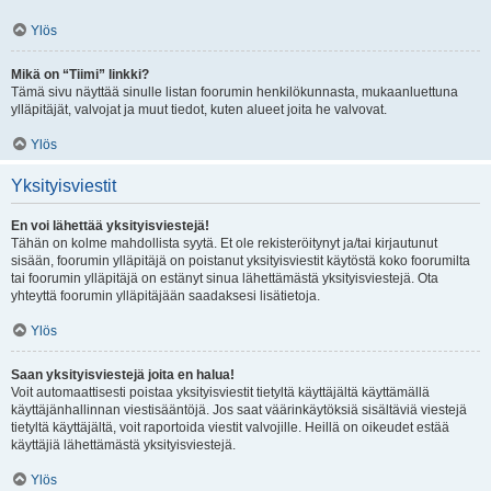
Ylös
Mikä on “Tiimi” linkki?
Tämä sivu näyttää sinulle listan foorumin henkilökunnasta, mukaanluettuna
ylläpitäjät, valvojat ja muut tiedot, kuten alueet joita he valvovat.
Ylös
Yksityisviestit
En voi lähettää yksityisviestejä!
Tähän on kolme mahdollista syytä. Et ole rekisteröitynyt ja/tai kirjautunut
sisään, foorumin ylläpitäjä on poistanut yksityisviestit käytöstä koko foorumilta
tai foorumin ylläpitäjä on estänyt sinua lähettämästä yksityisviestejä. Ota
yhteyttä foorumin ylläpitäjään saadaksesi lisätietoja.
Ylös
Saan yksityisviestejä joita en halua!
Voit automaattisesti poistaa yksityisviestit tietyltä käyttäjältä käyttämällä
käyttäjänhallinnan viestisääntöjä. Jos saat väärinkäytöksiä sisältäviä viestejä
tietyltä käyttäjältä, voit raportoida viestit valvojille. Heillä on oikeudet estää
käyttäjiä lähettämästä yksityisviestejä.
Ylös