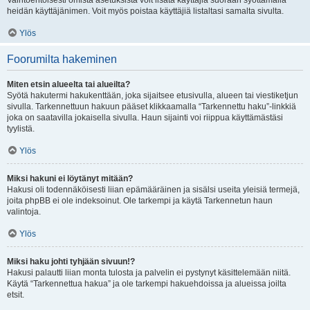
Vaihtoehtoisesti omista asetuksista voit lisätä käyttäjiä suoraan syöttämällä
heidän käyttäjänimen. Voit myös poistaa käyttäjiä listaltasi samalta sivulta.
Ylös
Foorumilta hakeminen
Miten etsin alueelta tai alueilta?
Syötä hakutermi hakukenttään, joka sijaitsee etusivulla, alueen tai viestiketjun
sivulla. Tarkennettuun hakuun pääset klikkaamalla “Tarkennettu haku”-linkkiä
joka on saatavilla jokaisella sivulla. Haun sijainti voi riippua käyttämästäsi
tyylistä.
Ylös
Miksi hakuni ei löytänyt mitään?
Hakusi oli todennäköisesti liian epämääräinen ja sisälsi useita yleisiä termejä,
joita phpBB ei ole indeksoinut. Ole tarkempi ja käytä Tarkennetun haun
valintoja.
Ylös
Miksi haku johti tyhjään sivuun!?
Hakusi palautti liian monta tulosta ja palvelin ei pystynyt käsittelemään niitä.
Käytä “Tarkennettua hakua” ja ole tarkempi hakuehdoissa ja alueissa joilta
etsit.