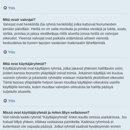
Ylös
Mitä ovatr valvojat?
Valvojat ovat henkilöitä (tai ryhmä henkilöitä) jotka katsovat foorumeiden
perään päivittäin. Heillä on on valta muokata ja poistaa viestejä ja lukita, avata,
siirtää, poistaa ja jakaa viestiketjuja niillä alueilla joissa heillä on valvojan
oikeudet. Yleensä valvojat ovat paikalla estämässä aiheen vierestä
keskustelua tai hyvien tapojen vastaisen materiaalin lähettämistä.
Ylös
Mitä ovat käyttäjäryhmät?
Käyttäjäryhmät ovat käyttäjien ryhmiä, jotka jakavat yhteisön hallittaviin osiin,
joiden kanssa foorumin ylläpitäjät voivat toimia. Jokainen käyttäjä voi kuulua
useisiin ryhmiin ja jokaiselle ryhmälle voidaan määritellä yksilölliset oikeudet.
Tämä tarjoaa ylläpitäjille helpon tavan muuttaa käyttäjien oikeuksia useille
käyttäjille kerralla, kuten muuttaa valvojien oikeuksia tai hallita pääsyä
suljetulle alueelle.
Ylös
Missä ovat käyttäjäryhmät ja miten liityn sellaiseen?
Voit nähdä kaikki ryhmät “Käyttäjäryhmät”-linkin kautta omissa asetuksissa. Jos
haluat liittyä yhteen, klikkaa vastaavaa painiketta. Kaikissa ryhmissä ei
kuitenkaan ole vapaata pääsyä. Jotkut ryhmät vaativat hyväksynnän ennen