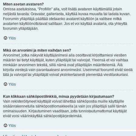
Miten asetan avataren?
Omissa asetuksissa, “Profiilin” alla, voit lisätä avataren käyttämällä jotain
neljästä tavasta: Gravatar, galleriasta, käyttää kuvaa muualta tai ladata kuvan.
Foorumin ylläpitäjä päättää otetaanko avataret käyttöön ja valitsee mitkä
avatarien käyttöönottotavat sallitaan. Jos et voi käyttää avataria, ota yhteyttä
foorumin ylläpitäjään.
Ylös
Mikä on arvonimi ja miten vaihdan sen?
Arvonimet, jotka näkyvät käyttäjänimesi alla osoittavat kirjoittamiesi viestien
määrän tai tietyt käyttäjät, kuten ylläpitäjät tai valvojat. Yleensä et voi vaihtaa
minkään arvonimen tekstiä, sillä nämä ovat ylläpitäjän määrittelemiä. Älä
kirjoita viestejä vain parantaaksesi arvonimeäsi. Useimmat foorumit eivät siedä
tätä ja valvojat tai ylläpitäjät voivat yksinkertaisesti pienentää viestilaskuriasi.
Ylös
Kun klikkaan sähköpostilinkkiä, minua pyydetään kirjautumaan?
Vain rekisteröityneet käyttäjät voivat lähettää sähköpostia muille käyttäjille
sisäänrakennetulla sähköpostilomakkeella ja vain jos ylläpitäjä sallii tämän
ominaisuuden. Kirjautuminen vaaditaan, jotta tunnistautumattomat käyttäjät
eivät voisi väärinkäyttää sähköpostijärjestelmää.
Ylös