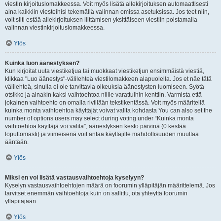
viestin kirjoituslomakkeessa. Voit myös lisätä allekirjoituksen automaattisesti
aina kaikkiin viesteihisi tekemällä valinnan omissa asetuksissa. Jos teet niin,
voit silti estää allekirjoituksen liittämisen yksittäiseen viestiin poistamalla
valinnan viestinkirjoituslomakkeessa.
Ylös
Kuinka luon äänestyksen?
Kun kirjoitat uuta viestiketjua tai muokkaat viestiketjun ensimmäistä viestiä,
klikkaa "Luo äänestys"-välilehteä viestilomakkeen alapuolella. Jos et näe tätä
välilehteä, sinulla ei ole tarvittavia oikeuksia äänestysten luomiseen. Syötä
otsikko ja ainakin kaksi vaihtoehtoa niille varattuihin kenttiin. Varmista että
jokainen vaihtoehto on omalla rivillään tekstikentässä. Voit myös määritellä
kuinka monta vaihtoehtoa käyttäjät voivat valita kohdasta You can also set the
number of options users may select during voting under “Kuinka monta
vaihtoehtoa käyttäjä voi valita”, äänestyksen kesto päivinä (0 kestää
loputtomasti) ja viimeisenä voit antaa käyttäjille mahdollisuuden muuttaa
ääntään.
Ylös
Miksi en voi lisätä vastausvaihtoehtoja kyselyyn?
Kyselyn vastausvaihtoehtojen määrä on foorumin ylläpitäjän määrittelemä. Jos
tarvitset enemmän vaihtoehtoja kuin on sallittu, ota yhteyttä foorumin
ylläpitäjään.
Ylös