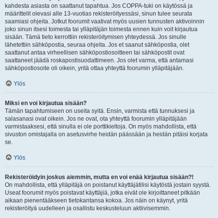
kahdesta asiasta on saattanut tapahtua. Jos COPPA-tuki on käytössä ja
määrittelit olevasi alle 13-vuotias rekisteröityessäsi, sinun tulee seurata
saamiasi ohjeita. Jotkut foorumit vaativat myös uusien tunnusten aktivoinnin
joko sinun itsesi toimesta tai ylläpitäjän toimesta ennen kuin voit kirjautua
sisään. Tämä tieto kerrottiin rekisteröitymisen yhteydessä. Jos sinulle
lähetettiin sähköpostia, seuraa ohjeita. Jos et saanut sähköpostia, olet
saattanut antaa virheellisen sähköpostiosoitteen tai sähköpostit ovat
saattaneet jäädä roskapostisuodattimeen. Jos olet varma, että antamasi
sähköpostiosoite oli oikein, yritä ottaa yhteyttä foorumin ylläpitäjään.
Ylös
Miksi en voi kirjautua sisään?
Tämän tapahtumiseen on useita syitä. Ensin, varmista että tunnuksesi ja
salasanasi ovat oikein. Jos ne ovat, ota yhteyttä foorumin ylläpitäjään
varmistaaksesi, että sinulla ei ole porttikieltoja. On myös mahdollista, että
sivuston omistajalla on asetusvirhe heidän päässään ja heidän pitäisi korjata
se.
Ylös
Rekisteröidyin joskus aiemmin, mutta en voi enää kirjautua sisään?!
On mahdollista, että ylläpitäjä on poistanut käyttäjätilisi käytöstä jostain syystä.
Useat foorumit myös poistavat käyttäjiä, jotka eivät ole kirjoittaneet pitkään
aikaan pienentääkseen tietokantansa kokoa. Jos näin on käynyt, yritä
rekisteröityä uudelleen ja osallistu keskusteluun aktiivisemmin.