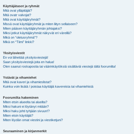
Käyttäjätasot ja ryhmät
Mitä ovat ylläpitäjät?
Mitä ovatr valvojat?
Mitä ovat käyttäjäryhmät?
Missä ovat käyttäjäryhmät ja miten liityn sellaiseen?
Miten pääsen käyttäjäryhmän johtajaksi?
Miksi jotkut käyttäjäryhmät näkyvät eri väreillä?
Mikä on “oletusryhmä”?
Mikä on “Tiimi” linkki?
Yksityisviestit
En voi lähettää yksityisviestejä!
Saan yksityisviestejä joita en halua!
Olen saanut roskapostia tai väärinkäytöksiä sisältäviä viestejä tältä foorumilta!
Ystävät ja vihamiehet
Mitä ovat kaveri ja vihamieslistat?
Kuinka voin lisätä / poistaa käyttäjiä kavereista tai vihamiehistä
Foorumilta hakeminen
Miten etsin alueelta tai alueilta?
Miksi hakuni ei löytänyt mitään?
Miksi haku johti tyhjään sivuun!?
Miten etsin käyttäjiä?
Miten löydän omat viestini ja viestiketjuni?
Seuraaminen ja kirjanmerkit