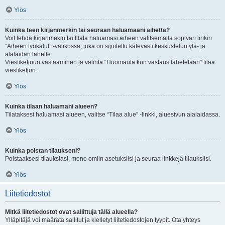
Ylös
Kuinka teen kirjanmerkin tai seuraan haluamaani aihetta?
Voit tehdä kirjanmekin tai tilata haluamasi aiheen valitsemalla sopivan linkin
“Aiheen työkalut” -valikossa, joka on sijoitettu kätevästi keskustelun ylä- ja
alalaidan lähelle.
Viestiketjuun vastaaminen ja valinta “Huomauta kun vastaus lähetetään” tilaa
viestiketjun.
Ylös
Kuinka tilaan haluamani alueen?
Tilataksesi haluamasi alueen, valitse “Tilaa alue” -linkki, aluesivun alalaidassa.
Ylös
Kuinka poistan tilaukseni?
Poistaaksesi tilauksiasi, mene omiin asetuksiisi ja seuraa linkkejä tilauksiisi.
Ylös
Liitetiedostot
Mitkä liitetiedostot ovat sallittuja tällä alueella?
Ylläpitäjä voi määrätä sallitut ja kielletyt liitetiedostojen tyypit. Ota yhteys