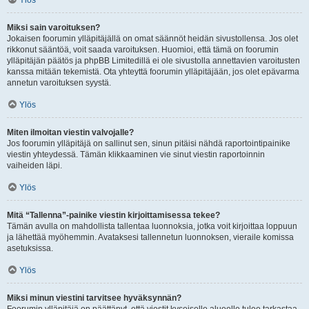
Ylös
Miksi sain varoituksen?
Jokaisen foorumin ylläpitäjällä on omat säännöt heidän sivustollensa. Jos olet
rikkonut sääntöä, voit saada varoituksen. Huomioi, että tämä on foorumin
ylläpitäjän päätös ja phpBB Limitedillä ei ole sivustolla annettavien varoitusten
kanssa mitään tekemistä. Ota yhteyttä foorumin ylläpitäjään, jos olet epävarma
annetun varoituksen syystä.
Ylös
Miten ilmoitan viestin valvojalle?
Jos foorumin ylläpitäjä on sallinut sen, sinun pitäisi nähdä raportointipainike
viestin yhteydessä. Tämän klikkaaminen vie sinut viestin raportoinnin
vaiheiden läpi.
Ylös
Mitä “Tallenna”-painike viestin kirjoittamisessa tekee?
Tämän avulla on mahdollista tallentaa luonnoksia, jotka voit kirjoittaa loppuun
ja lähettää myöhemmin. Avataksesi tallennetun luonnoksen, vieraile komissa
asetuksissa.
Ylös
Miksi minun viestini tarvitsee hyväksynnän?