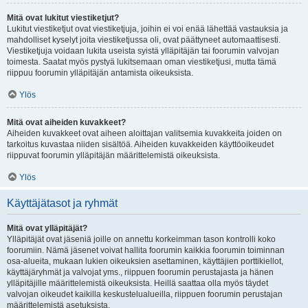
Mitä ovat lukitut viestiketjut?
Lukitut viestiketjut ovat viestiketjuja, joihin ei voi enää lähettää vastauksia ja
mahdolliset kyselyt joita viestiketjussa oli, ovat päättyneet automaattisesti.
Viestiketjuja voidaan lukita useista syistä ylläpitäjän tai foorumin valvojan
toimesta. Saatat myös pystyä lukitsemaan oman viestiketjusi, mutta tämä
riippuu foorumin ylläpitäjän antamista oikeuksista.
Ylös
Mitä ovat aiheiden kuvakkeet?
Aiheiden kuvakkeet ovat aiheen aloittajan valitsemia kuvakkeita joiden on
tarkoitus kuvastaa niiden sisältöä. Aiheiden kuvakkeiden käyttöoikeudet
riippuvat foorumin ylläpitäjän määrittelemistä oikeuksista.
Ylös
Käyttäjätasot ja ryhmät
Mitä ovat ylläpitäjät?
Ylläpitäjät ovat jäseniä joille on annettu korkeimman tason kontrolli koko
foorumiin. Nämä jäsenet voivat hallita foorumin kaikkia foorumin toiminnan
osa-alueita, mukaan lukien oikeuksien asettaminen, käyttäjien porttikiellot,
käyttäjäryhmät ja valvojat yms., riippuen foorumin perustajasta ja hänen
ylläpitäjille määrittelemistä oikeuksista. Heillä saattaa olla myös täydet
valvojan oikeudet kaikilla keskustelualueilla, riippuen foorumin perustajan
määrittelemistä asetuksista.