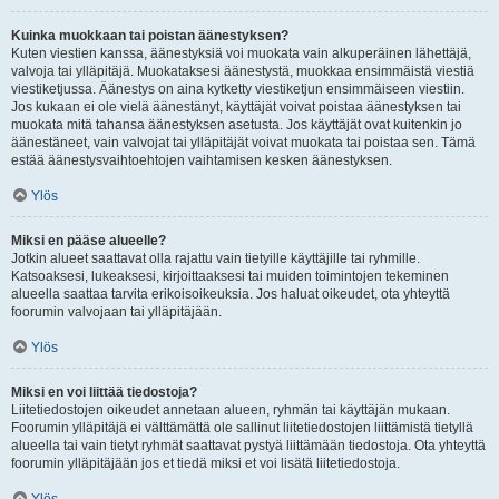
Kuinka muokkaan tai poistan äänestyksen?
Kuten viestien kanssa, äänestyksiä voi muokata vain alkuperäinen lähettäjä,
valvoja tai ylläpitäjä. Muokataksesi äänestystä, muokkaa ensimmäistä viestiä
viestiketjussa. Äänestys on aina kytketty viestiketjun ensimmäiseen viestiin.
Jos kukaan ei ole vielä äänestänyt, käyttäjät voivat poistaa äänestyksen tai
muokata mitä tahansa äänestyksen asetusta. Jos käyttäjät ovat kuitenkin jo
äänestäneet, vain valvojat tai ylläpitäjät voivat muokata tai poistaa sen. Tämä
estää äänestysvaihtoehtojen vaihtamisen kesken äänestyksen.
Ylös
Miksi en pääse alueelle?
Jotkin alueet saattavat olla rajattu vain tietyille käyttäjille tai ryhmille.
Katsoaksesi, lukeaksesi, kirjoittaaksesi tai muiden toimintojen tekeminen
alueella saattaa tarvita erikoisoikeuksia. Jos haluat oikeudet, ota yhteyttä
foorumin valvojaan tai ylläpitäjään.
Ylös
Miksi en voi liittää tiedostoja?
Liitetiedostojen oikeudet annetaan alueen, ryhmän tai käyttäjän mukaan.
Foorumin ylläpitäjä ei välttämättä ole sallinut liitetiedostojen liittämistä tietyllä
alueella tai vain tietyt ryhmät saattavat pystyä liittämään tiedostoja. Ota yhteyttä
foorumin ylläpitäjään jos et tiedä miksi et voi lisätä liitetiedostoja.