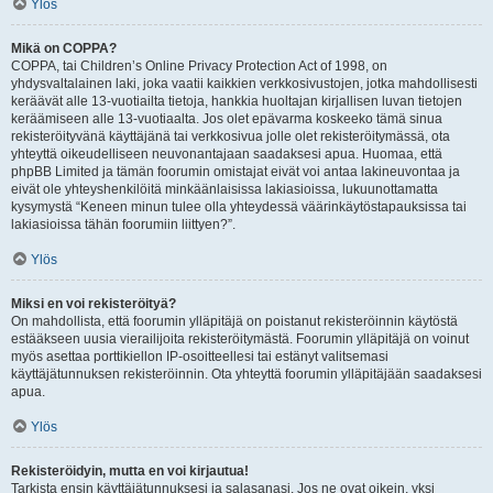
Ylös
Mikä on COPPA?
COPPA, tai Children’s Online Privacy Protection Act of 1998, on
yhdysvaltalainen laki, joka vaatii kaikkien verkkosivustojen, jotka mahdollisesti
keräävät alle 13-vuotiailta tietoja, hankkia huoltajan kirjallisen luvan tietojen
keräämiseen alle 13-vuotiaalta. Jos olet epävarma koskeeko tämä sinua
rekisteröityvänä käyttäjänä tai verkkosivua jolle olet rekisteröitymässä, ota
yhteyttä oikeudelliseen neuvonantajaan saadaksesi apua. Huomaa, että
phpBB Limited ja tämän foorumin omistajat eivät voi antaa lakineuvontaa ja
eivät ole yhteyshenkilöitä minkäänlaisissa lakiasioissa, lukuunottamatta
kysymystä “Keneen minun tulee olla yhteydessä väärinkäytöstapauksissa tai
lakiasioissa tähän foorumiin liittyen?”.
Ylös
Miksi en voi rekisteröityä?
On mahdollista, että foorumin ylläpitäjä on poistanut rekisteröinnin käytöstä
estääkseen uusia vierailijoita rekisteröitymästä. Foorumin ylläpitäjä on voinut
myös asettaa porttikiellon IP-osoitteellesi tai estänyt valitsemasi
käyttäjätunnuksen rekisteröinnin. Ota yhteyttä foorumin ylläpitäjään saadaksesi
apua.
Ylös
Rekisteröidyin, mutta en voi kirjautua!
Tarkista ensin käyttäjätunnuksesi ja salasanasi. Jos ne ovat oikein, yksi