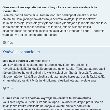
Olen saanut roskapostia tai väärinkäytöksiä sisältäviä viestejä tältä
foorumilta!
Olemme pahoillamme siitä. Tämän foorumin sähköpostilomake sisältää
ominaisuuksia, jotka yrittävät estää ja seurata käyttäjiä, jotka lähettävät
sellaisia viestejä, joten ota yhteyttä foorumin ylläpitäjään ja lähetä hänelle täysi
kopio saamastasi sähköpostista. On tärkeää, että se sisältää kaikki
otsaketiedot sähköpostista, jotka sisältävät viestin lähettäjän tiedot. Foorumin
ylläpitäjä voi sitten toimia tarpeen mukaan.
Ylös
Ystävät ja vihamiehet
Mitä ovat kaveri ja vihamieslistat?
Voit käyttää näitä listoja muiden foorumin käyttäjien organisointiin.
Kaverilistalle lisätään käyttäjiä omien asetusten kautta. Tämä auttaa nopeasti
näkemään jos he ovat paikalla ja yksityisviestien lähettämisessä. Teemasta
riippuen näiden käyttäjien viestit saatetaan myös korostaa. Jos lisäät käyttäjän
vihamieheksi, kaikki käyttäjän kirjoittamat viestit piilotetaan oletuksena.
Ylös
Kuinka voin lisätä / poistaa käyttäjiä kavereista tai vihamiehistä
Voit lisätä käyttäjiä listoihisi kahdella tapaa. Jokaisen käyttäjän profiilissa on
linkki jonka kautta voit lisätä heidät joko kavereihin tai vihamiehiin.