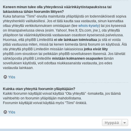
Keneen minun tulee olla yhteydessä väärinkäytöstapauksissa tai
lakiasioissa tähän foorumiin liittyen?
Kuka tahansa “Tiimi”-sivulla mainituista ylläpitäjistä on todennäköisesti sopiva
yhteyshenkilö valituksillesi. Jos et tätä kautta saa vastausta, sinun kannattaa
ottaa yhteyttä verkkotunnuksen omistajaan (tee
whois-kysely
) tai jos kyseessä
on ilmaispalvelussa oleva (esim. Yahoo!, free.fr, f2s.com, jne.), ota yhteyttä
ylläpitoon tai väärinkäytöksistä vastaavaan osastoon kyseisessä palvelussa.
Huomaa, että phpBB Limitedillä
ei ole lainkaan toimivaltaa
ja sitä ei voida
pitää vastuussa miten, missä tai kenen toimesta tämä foorumi on käytössä. Älä
ota yhteyttä phpBB Limitediin missään lakiasioissa
jotka eivät liity
phpBB.com-sivustoon tai pelkkään phpBB-sovellukseen itseensä. Jos lähetät
sähköpostia phpBB Limitedille
mistään kolmannen osapuolen
tämän
sovelluksen käytöstä, voit odottaa niukkasanaista vastausta, jos edes
vastausta lainkaan.
Ylös
Kuinka otan yhteyttä foorumin ylläpitäjään?
Kaikki foorumin käyttäjät voivat käyttää “Ota yhteyttä” -lomaketta, jos täämä
vaihtoehto on foorumin ylläpitäjän mahdollistama.
Foorumin käyttäjät voivat käyttää myös “Tiimi”-linkkiä.
Ylös
Hyppää