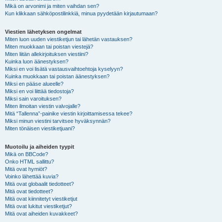
Mikä on arvonimi ja miten vaihdan sen?
Kun klikkaan sähköpostilinkkiä, minua pyydetään kirjautumaan?
Viestien lähetyksen ongelmat
Miten luon uuden viestiketjun tai lähetän vastauksen?
Miten muokkaan tai poistan viestejä?
Miten liitän allekirjoituksen viestiini?
Kuinka luon äänestyksen?
Miksi en voi lisätä vastausvaihtoehtoja kyselyyn?
Kuinka muokkaan tai poistan äänestyksen?
Miksi en pääse alueelle?
Miksi en voi liittää tiedostoja?
Miksi sain varoituksen?
Miten ilmoitan viestin valvojalle?
Mitä “Tallenna”-painike viestin kirjoittamisessa tekee?
Miksi minun viestini tarvitsee hyväksynnän?
Miten tönäisen viestiketjuani?
Muotoilu ja aiheiden tyypit
Mikä on BBCode?
Onko HTML sallittu?
Mitä ovat hymiöt?
Voinko lähettää kuvia?
Mitä ovat globaalit tiedotteet?
Mitä ovat tiedotteet?
Mitä ovat kiinnitetyt viestiketjut
Mitä ovat lukitut viestiketjut?
Mitä ovat aiheiden kuvakkeet?