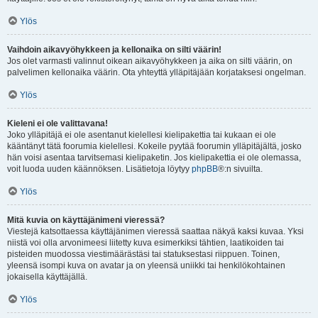
Ylös
Vaihdoin aikavyöhykkeen ja kellonaika on silti väärin!
Jos olet varmasti valinnut oikean aikavyöhykkeen ja aika on silti väärin, on
palvelimen kellonaika väärin. Ota yhteyttä ylläpitäjään korjataksesi ongelman.
Ylös
Kieleni ei ole valittavana!
Joko ylläpitäjä ei ole asentanut kielellesi kielipakettia tai kukaan ei ole
kääntänyt tätä foorumia kielellesi. Kokeile pyytää foorumin ylläpitäjältä, josko
hän voisi asentaa tarvitsemasi kielipaketin. Jos kielipakettia ei ole olemassa,
voit luoda uuden käännöksen. Lisätietoja löytyy
phpBB
®:n sivuilta.
Ylös
Mitä kuvia on käyttäjänimeni vieressä?
Viestejä katsottaessa käyttäjänimen vieressä saattaa näkyä kaksi kuvaa. Yksi
niistä voi olla arvonimeesi liitetty kuva esimerkiksi tähtien, laatikoiden tai
pisteiden muodossa viestimäärästäsi tai statuksestasi riippuen. Toinen,
yleensä isompi kuva on avatar ja on yleensä uniikki tai henkilökohtainen
jokaisella käyttäjällä.
Ylös