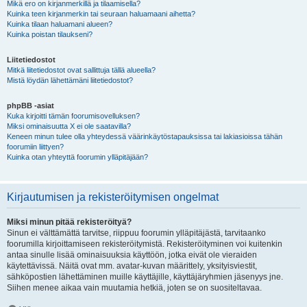
Mikä ero on kirjanmerkillä ja tilaamisella?
Kuinka teen kirjanmerkin tai seuraan haluamaani aihetta?
Kuinka tilaan haluamani alueen?
Kuinka poistan tilaukseni?
Liitetiedostot
Mitkä liitetiedostot ovat sallittuja tällä alueella?
Mistä löydän lähettämäni liitetiedostot?
phpBB -asiat
Kuka kirjoitti tämän foorumisovelluksen?
Miksi ominaisuutta X ei ole saatavilla?
Keneen minun tulee olla yhteydessä väärinkäytöstapauksissa tai lakiasioissa tähän
foorumiin liittyen?
Kuinka otan yhteyttä foorumin ylläpitäjään?
Kirjautumisen ja rekisteröitymisen ongelmat
Miksi minun pitää rekisteröityä?
Sinun ei välttämättä tarvitse, riippuu foorumin ylläpitäjästä, tarvitaanko
foorumilla kirjoittamiseen rekisteröitymistä. Rekisteröityminen voi kuitenkin
antaa sinulle lisää ominaisuuksia käyttöön, jotka eivät ole vieraiden
käytettävissä. Näitä ovat mm. avatar-kuvan määrittely, yksityisviestit,
sähköpostien lähettäminen muille käyttäjille, käyttäjäryhmien jäsenyys jne.
Siihen menee aikaa vain muutamia hetkiä, joten se on suositeltavaa.