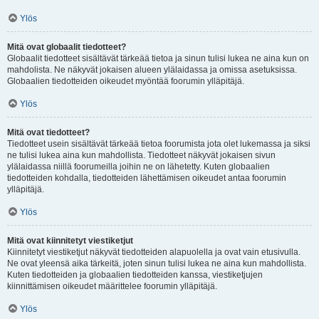
Ylös
Mitä ovat globaalit tiedotteet?
Globaalit tiedotteet sisältävät tärkeää tietoa ja sinun tulisi lukea ne aina kun on
mahdolista. Ne näkyvät jokaisen alueen ylälaidassa ja omissa asetuksissa.
Globaalien tiedotteiden oikeudet myöntää foorumin ylläpitäjä.
Ylös
Mitä ovat tiedotteet?
Tiedotteet usein sisältävät tärkeää tietoa foorumista jota olet lukemassa ja siksi
ne tulisi lukea aina kun mahdollista. Tiedotteet näkyvät jokaisen sivun
ylälaidassa niillä foorumeilla joihin ne on lähetetty. Kuten globaalien
tiedotteiden kohdalla, tiedotteiden lähettämisen oikeudet antaa foorumin
ylläpitäjä.
Ylös
Mitä ovat kiinnitetyt viestiketjut
Kiinnitetyt viestiketjut näkyvät tiedotteiden alapuolella ja ovat vain etusivulla.
Ne ovat yleensä aika tärkeitä, joten sinun tulisi lukea ne aina kun mahdollista.
Kuten tiedotteiden ja globaalien tiedotteiden kanssa, viestiketjujen
kiinnittämisen oikeudet määrittelee foorumin ylläpitäjä.
Ylös