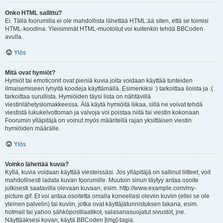
Onko HTML sallittu?
Ei. Tällä foorumilla ei ole mahdollista lähettää HTML:ää siten, että se toimisi
HTML-koodina. Yleisimmät HTML-muotoilut voi kuitenkin tehdä BBCoden
avulla.
Ylös
Mitä ovat hymiöt?
Hymiöt tai emoticonit ovat pieniä kuvia joita voidaan käyttää tunteiden
ilmaisemiseen lyhyitä koodeja käyttämällä. Esimerkiksi :) tarkoittaa iloista ja :(
tarkoittaa surullista. Hymiöiden täysi lista on nähtävillä
viestinlähetyslomakkeessa. Älä käytä hymiöitä liikaa, sillä ne voivat tehdä
viestistä lukukelvottoman ja valvoja voi poistaa niitä tai viestin kokonaan.
Foorumin ylläpitäjä on voinut myös määritellä rajan yksittäisen viestin
hymiöiden määrälle.
Ylös
Voinko lähettää kuvia?
Kyllä, kuvia voidaan käyttää viesteissäsi. Jos ylläpitäjä on sallinut liitteet, voit
mahdollisesti ladata kuvan foorumille. Muutoin sinun täytyy antaa osoite
julkisesti saatavilla olevaan kuvaan, esim. http://www.example.com/my-
picture.gif. Et voi antaa osoitetta omalla koneellasi oleviin kuviin (ellei se ole
yleinen palvelin) tai kuviin, jotka ovat käyttäjätunnistuksen takana, esim.
hotmail tai yahoo sähköpostilaatikot, salasanasuojatut sivustot, jne.
Näyttääksesi kuvan, käytä BBCoden [img]-tagia.