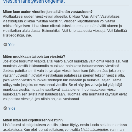
Viestien lähetyksen ongelmat
Miten luon uuden viestiketjun tai lähetän vastauksen?
Aloittaaksesi uuden viestiketjun alueella, klikkaa "Uusi Aihe". Vastataksesi
viestiketjuun klikkaa "Vastaa Viestiin". Viestien kirjoittaminen voi vaatia
rekisteröitymisen. Lista sinun oikeuksistasi alueella on nähtävillä alueen ja
viestiketjun alalaidassa. Esimerkiksi: Voit kirjoittaa uusia viestejä, Voit lähettää
liitetiedostoja, jne.
Ylös
Miten muokkaan tai poistan viestejä?
Jos et ole foorumin ylläpitäjä tai valvoja, voit muokata vain omia viestejäsi. Voit
muokata viestiä klikkaamalla muokkaa-painiketta haluamassasi viestissä.
Joskus painike toimii vain tietyn ajan viestin luomisen jälkeen. Jos joku on jo
vastannut viestiin, löydät viestiketjuun palatessasi pienen tekstin viestisi alla,
joka kertoo viestin muokkauskertojen lukumäärän ja muokkausajan. Tämä
näkyy vain jos joku on vastannut viestiin. Se ei näy, jos valvoja tai ylläpitäjä
muokkaa viestiä, mutta he saattavat jättää pienen huomautuksen viestin
muokkaamisen syistä niin halutessaan. Huomaa, että normaalit käyttäjät eivät
voi poistaa viestejä, jos niihin on joku vastannut.
Ylös
Miten liitän allekirjoituksen viestiini?
Lisätäksesi allekirjoituksen viestiisi, sinun täytyy ensin luoda sellainen omissa
asetuksissa. Kun olet luonut sellaisen, voit valita
Lisää allekirjoitus
-valinnan