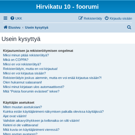
Hirvikatu 10 - foorumi
UKK
Rekisteröidy
Kirjaudu sisään
E
Etusivu
Usein kysyttyä
t
Usein kysyttyä
s
i
Kirjautumisen ja rekisteröitymisen ongelmat
Miksi minun pitää rekisteröityä?
Mikä on COPPA?
Miksi en voi rekisteröityä?
Rekisteröidyin, mutta en voi kirjautua!
Miksi en voi kirjautua sisään?
Rekisteröidyin joskus aiemmin, mutta en voi enää kirjautua sisään?!
Olen hukannut salasanani!
Miksi minut kirjataan ulos automaattisesti?
Mitä “Poista foorumin evästeet” tekee?
Käyttäjän asetukset
Miten muutan asetuksiani?
Kuinka estän käyttäjänimeni näkymisen paikalla olevissa käyttäjissä?
Ajat ovat väärin!
Vaihdoin aikavyöhykkeen ja kellonaika on silti väärin!
Kieleni ei ole valittavana!
Mitä kuvia on käyttäjänimeni vieressä?
Miten asetan avataren?