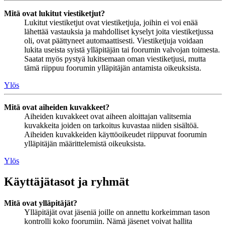
Mitä ovat lukitut viestiketjut?
Lukitut viestiketjut ovat viestiketjuja, joihin ei voi enää
lähettää vastauksia ja mahdolliset kyselyt joita viestiketjussa
oli, ovat päättyneet automaattisesti. Viestiketjuja voidaan
lukita useista syistä ylläpitäjän tai foorumin valvojan toimesta.
Saatat myös pystyä lukitsemaan oman viestiketjusi, mutta
tämä riippuu foorumin ylläpitäjän antamista oikeuksista.
Ylös
Mitä ovat aiheiden kuvakkeet?
Aiheiden kuvakkeet ovat aiheen aloittajan valitsemia
kuvakkeita joiden on tarkoitus kuvastaa niiden sisältöä.
Aiheiden kuvakkeiden käyttöoikeudet riippuvat foorumin
ylläpitäjän määrittelemistä oikeuksista.
Ylös
Käyttäjätasot ja ryhmät
Mitä ovat ylläpitäjät?
Ylläpitäjät ovat jäseniä joille on annettu korkeimman tason
kontrolli koko foorumiin. Nämä jäsenet voivat hallita