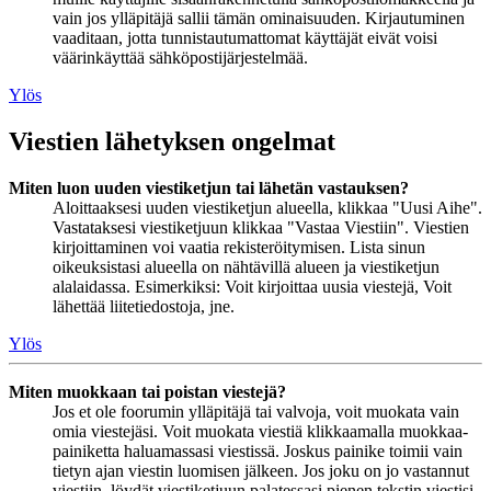
vain jos ylläpitäjä sallii tämän ominaisuuden. Kirjautuminen
vaaditaan, jotta tunnistautumattomat käyttäjät eivät voisi
väärinkäyttää sähköpostijärjestelmää.
Ylös
Viestien lähetyksen ongelmat
Miten luon uuden viestiketjun tai lähetän vastauksen?
Aloittaaksesi uuden viestiketjun alueella, klikkaa "Uusi Aihe".
Vastataksesi viestiketjuun klikkaa "Vastaa Viestiin". Viestien
kirjoittaminen voi vaatia rekisteröitymisen. Lista sinun
oikeuksistasi alueella on nähtävillä alueen ja viestiketjun
alalaidassa. Esimerkiksi: Voit kirjoittaa uusia viestejä, Voit
lähettää liitetiedostoja, jne.
Ylös
Miten muokkaan tai poistan viestejä?
Jos et ole foorumin ylläpitäjä tai valvoja, voit muokata vain
omia viestejäsi. Voit muokata viestiä klikkaamalla muokkaa-
painiketta haluamassasi viestissä. Joskus painike toimii vain
tietyn ajan viestin luomisen jälkeen. Jos joku on jo vastannut
viestiin, löydät viestiketjuun palatessasi pienen tekstin viestisi