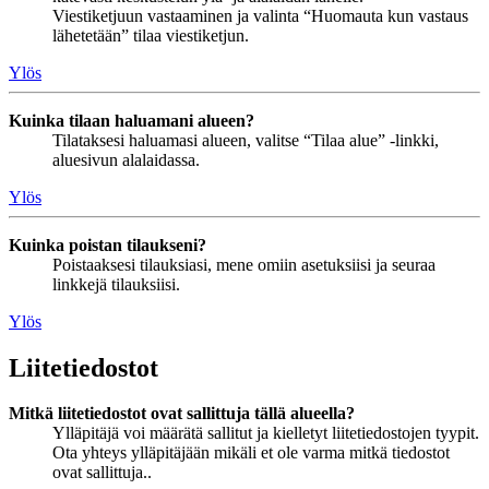
Viestiketjuun vastaaminen ja valinta “Huomauta kun vastaus
lähetetään” tilaa viestiketjun.
Ylös
Kuinka tilaan haluamani alueen?
Tilataksesi haluamasi alueen, valitse “Tilaa alue” -linkki,
aluesivun alalaidassa.
Ylös
Kuinka poistan tilaukseni?
Poistaaksesi tilauksiasi, mene omiin asetuksiisi ja seuraa
linkkejä tilauksiisi.
Ylös
Liitetiedostot
Mitkä liitetiedostot ovat sallittuja tällä alueella?
Ylläpitäjä voi määrätä sallitut ja kielletyt liitetiedostojen tyypit.
Ota yhteys ylläpitäjään mikäli et ole varma mitkä tiedostot
ovat sallittuja..