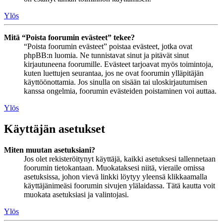
Ylös
Mitä “Poista foorumin evästeet” tekee?
“Poista foorumin evästeet” poistaa evästeet, jotka ovat
phpBB:n luomia. Ne tunnistavat sinut ja pitävät sinut
kirjautuneena foorumille. Evästeet tarjoavat myös toimintoja,
kuten luettujen seurantaa, jos ne ovat foorumin ylläpitäjän
käyttöönottamia. Jos sinulla on sisään tai uloskirjautumisen
kanssa ongelmia, foorumin evästeiden poistaminen voi auttaa.
Ylös
Käyttäjän asetukset
Miten muutan asetuksiani?
Jos olet rekisteröitynyt käyttäjä, kaikki asetuksesi tallennetaan
foorumin tietokantaan. Muokataksesi niitä, vieraile omissa
asetuksissa, johon vievä linkki löytyy yleensä klikkaamalla
käyttäjänimeäsi foorumin sivujen ylälaidassa. Tätä kautta voit
muokata asetuksiasi ja valintojasi.
Ylös