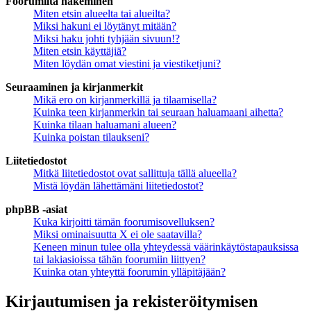
Foorumilta hakeminen
Miten etsin alueelta tai alueilta?
Miksi hakuni ei löytänyt mitään?
Miksi haku johti tyhjään sivuun!?
Miten etsin käyttäjiä?
Miten löydän omat viestini ja viestiketjuni?
Seuraaminen ja kirjanmerkit
Mikä ero on kirjanmerkillä ja tilaamisella?
Kuinka teen kirjanmerkin tai seuraan haluamaani aihetta?
Kuinka tilaan haluamani alueen?
Kuinka poistan tilaukseni?
Liitetiedostot
Mitkä liitetiedostot ovat sallittuja tällä alueella?
Mistä löydän lähettämäni liitetiedostot?
phpBB -asiat
Kuka kirjoitti tämän foorumisovelluksen?
Miksi ominaisuutta X ei ole saatavilla?
Keneen minun tulee olla yhteydessä väärinkäytöstapauksissa
tai lakiasioissa tähän foorumiin liittyen?
Kuinka otan yhteyttä foorumin ylläpitäjään?
Kirjautumisen ja rekisteröitymisen