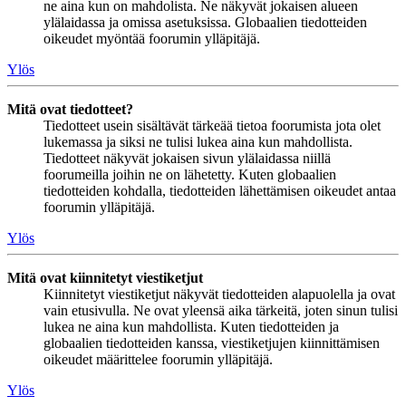
ne aina kun on mahdolista. Ne näkyvät jokaisen alueen
ylälaidassa ja omissa asetuksissa. Globaalien tiedotteiden
oikeudet myöntää foorumin ylläpitäjä.
Ylös
Mitä ovat tiedotteet?
Tiedotteet usein sisältävät tärkeää tietoa foorumista jota olet
lukemassa ja siksi ne tulisi lukea aina kun mahdollista.
Tiedotteet näkyvät jokaisen sivun ylälaidassa niillä
foorumeilla joihin ne on lähetetty. Kuten globaalien
tiedotteiden kohdalla, tiedotteiden lähettämisen oikeudet antaa
foorumin ylläpitäjä.
Ylös
Mitä ovat kiinnitetyt viestiketjut
Kiinnitetyt viestiketjut näkyvät tiedotteiden alapuolella ja ovat
vain etusivulla. Ne ovat yleensä aika tärkeitä, joten sinun tulisi
lukea ne aina kun mahdollista. Kuten tiedotteiden ja
globaalien tiedotteiden kanssa, viestiketjujen kiinnittämisen
oikeudet määrittelee foorumin ylläpitäjä.
Ylös