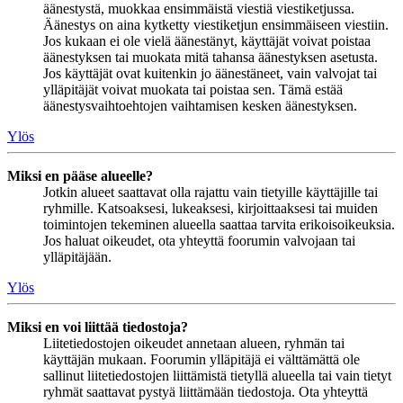
äänestystä, muokkaa ensimmäistä viestiä viestiketjussa.
Äänestys on aina kytketty viestiketjun ensimmäiseen viestiin.
Jos kukaan ei ole vielä äänestänyt, käyttäjät voivat poistaa
äänestyksen tai muokata mitä tahansa äänestyksen asetusta.
Jos käyttäjät ovat kuitenkin jo äänestäneet, vain valvojat tai
ylläpitäjät voivat muokata tai poistaa sen. Tämä estää
äänestysvaihtoehtojen vaihtamisen kesken äänestyksen.
Ylös
Miksi en pääse alueelle?
Jotkin alueet saattavat olla rajattu vain tietyille käyttäjille tai
ryhmille. Katsoaksesi, lukeaksesi, kirjoittaaksesi tai muiden
toimintojen tekeminen alueella saattaa tarvita erikoisoikeuksia.
Jos haluat oikeudet, ota yhteyttä foorumin valvojaan tai
ylläpitäjään.
Ylös
Miksi en voi liittää tiedostoja?
Liitetiedostojen oikeudet annetaan alueen, ryhmän tai
käyttäjän mukaan. Foorumin ylläpitäjä ei välttämättä ole
sallinut liitetiedostojen liittämistä tietyllä alueella tai vain tietyt
ryhmät saattavat pystyä liittämään tiedostoja. Ota yhteyttä