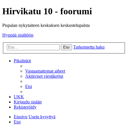
Hirvikatu 10 - foorumi
Pispalan nykytaiteen keskuksen keskustelupalsta
Hyppää sisältöön
Tarkennettu haku
Etsi
Pikalinkit
Vastaamattomat aiheet
Aktiiviset viestiketjut
Etsi
UKK
Kirjaudu sisään
Rekisteröidy
Etusivu
Usein kysyttyä
Etsi