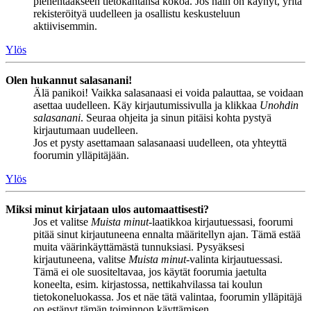
pienentääkseen tietokantansa kokoa. Jos näin on käynyt, yritä
rekisteröityä uudelleen ja osallistu keskusteluun
aktiivisemmin.
Ylös
Olen hukannut salasanani!
Älä panikoi! Vaikka salasanaasi ei voida palauttaa, se voidaan
asettaa uudelleen. Käy kirjautumissivulla ja klikkaa
Unohdin
salasanani
. Seuraa ohjeita ja sinun pitäisi kohta pystyä
kirjautumaan uudelleen.
Jos et pysty asettamaan salasanaasi uudelleen, ota yhteyttä
foorumin ylläpitäjään.
Ylös
Miksi minut kirjataan ulos automaattisesti?
Jos et valitse
Muista minut
-laatikkoa kirjautuessasi, foorumi
pitää sinut kirjautuneena ennalta määritellyn ajan. Tämä estää
muita väärinkäyttämästä tunnuksiasi. Pysyäksesi
kirjautuneena, valitse
Muista minut
-valinta kirjautuessasi.
Tämä ei ole suositeltavaa, jos käytät foorumia jaetulta
koneelta, esim. kirjastossa, nettikahvilassa tai koulun
tietokoneluokassa. Jos et näe tätä valintaa, foorumin ylläpitäjä
on estänyt tämän toiminnon käyttämisen.