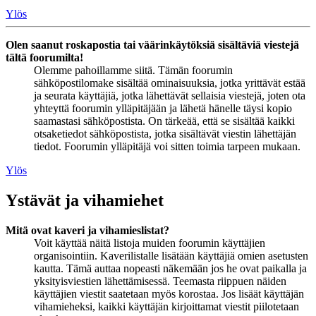
Ylös
Olen saanut roskapostia tai väärinkäytöksiä sisältäviä viestejä
tältä foorumilta!
Olemme pahoillamme siitä. Tämän foorumin
sähköpostilomake sisältää ominaisuuksia, jotka yrittävät estää
ja seurata käyttäjiä, jotka lähettävät sellaisia viestejä, joten ota
yhteyttä foorumin ylläpitäjään ja lähetä hänelle täysi kopio
saamastasi sähköpostista. On tärkeää, että se sisältää kaikki
otsaketiedot sähköpostista, jotka sisältävät viestin lähettäjän
tiedot. Foorumin ylläpitäjä voi sitten toimia tarpeen mukaan.
Ylös
Ystävät ja vihamiehet
Mitä ovat kaveri ja vihamieslistat?
Voit käyttää näitä listoja muiden foorumin käyttäjien
organisointiin. Kaverilistalle lisätään käyttäjiä omien asetusten
kautta. Tämä auttaa nopeasti näkemään jos he ovat paikalla ja
yksityisviestien lähettämisessä. Teemasta riippuen näiden
käyttäjien viestit saatetaan myös korostaa. Jos lisäät käyttäjän
vihamieheksi, kaikki käyttäjän kirjoittamat viestit piilotetaan