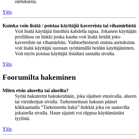
oletuksena.
Ylös
Kuinka voin lisätä / poistaa käyttäjiä kavereista tai vihamiehistä
Voit lisätä käyttäjiä listoihisi kahdella tapaa. Jokaisen käyttäjän
profiilissa on linkki jonka kautta voit lisätä heidät joko
kavereihin tai vihamiehiin. Vaihtoehtoisesti omista asetuksista
voit lisätä käyttäjiä suoraan syöttämällä heidän käyttäjänimen.
Voit myös poistaa käyttäjiä listaltasi samalta sivulta.
Ylös
Foorumilta hakeminen
Miten etsin alueelta tai alueilta?
Syötä hakutermi hakukenttään, joka sijaitsee etusivulla, alueen
tai viestiketjun sivulla. Tarkennettuun hakuun pääset
klikkaamalla “Tarkennettu haku”-linkkiä joka on saatavilla
jokaisella sivulla. Haun sijainti voi riippua käyttämästäsi
tyylistä.
Ylös