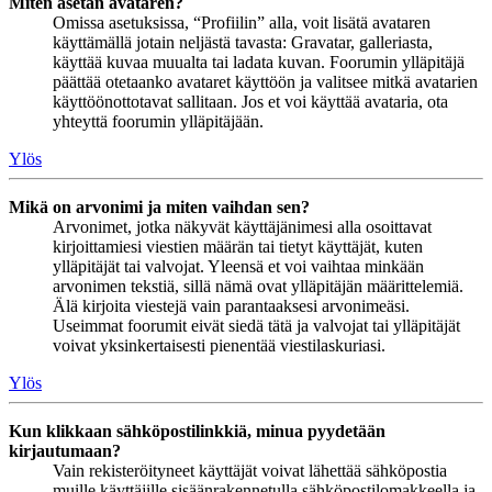
Miten asetan avataren?
Omissa asetuksissa, “Profiilin” alla, voit lisätä avataren
käyttämällä jotain neljästä tavasta: Gravatar, galleriasta,
käyttää kuvaa muualta tai ladata kuvan. Foorumin ylläpitäjä
päättää otetaanko avataret käyttöön ja valitsee mitkä avatarien
käyttöönottotavat sallitaan. Jos et voi käyttää avataria, ota
yhteyttä foorumin ylläpitäjään.
Ylös
Mikä on arvonimi ja miten vaihdan sen?
Arvonimet, jotka näkyvät käyttäjänimesi alla osoittavat
kirjoittamiesi viestien määrän tai tietyt käyttäjät, kuten
ylläpitäjät tai valvojat. Yleensä et voi vaihtaa minkään
arvonimen tekstiä, sillä nämä ovat ylläpitäjän määrittelemiä.
Älä kirjoita viestejä vain parantaaksesi arvonimeäsi.
Useimmat foorumit eivät siedä tätä ja valvojat tai ylläpitäjät
voivat yksinkertaisesti pienentää viestilaskuriasi.
Ylös
Kun klikkaan sähköpostilinkkiä, minua pyydetään
kirjautumaan?
Vain rekisteröityneet käyttäjät voivat lähettää sähköpostia
muille käyttäjille sisäänrakennetulla sähköpostilomakkeella ja