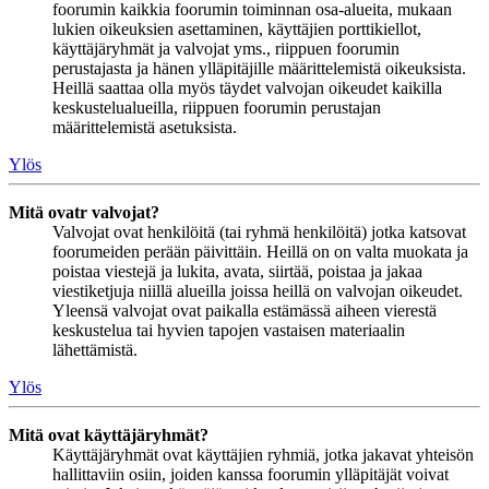
foorumin kaikkia foorumin toiminnan osa-alueita, mukaan
lukien oikeuksien asettaminen, käyttäjien porttikiellot,
käyttäjäryhmät ja valvojat yms., riippuen foorumin
perustajasta ja hänen ylläpitäjille määrittelemistä oikeuksista.
Heillä saattaa olla myös täydet valvojan oikeudet kaikilla
keskustelualueilla, riippuen foorumin perustajan
määrittelemistä asetuksista.
Ylös
Mitä ovatr valvojat?
Valvojat ovat henkilöitä (tai ryhmä henkilöitä) jotka katsovat
foorumeiden perään päivittäin. Heillä on on valta muokata ja
poistaa viestejä ja lukita, avata, siirtää, poistaa ja jakaa
viestiketjuja niillä alueilla joissa heillä on valvojan oikeudet.
Yleensä valvojat ovat paikalla estämässä aiheen vierestä
keskustelua tai hyvien tapojen vastaisen materiaalin
lähettämistä.
Ylös
Mitä ovat käyttäjäryhmät?
Käyttäjäryhmät ovat käyttäjien ryhmiä, jotka jakavat yhteisön
hallittaviin osiin, joiden kanssa foorumin ylläpitäjät voivat