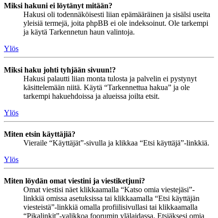
Miksi hakuni ei löytänyt mitään?
Hakusi oli todennäköisesti liian epämääräinen ja sisälsi useita
yleisiä termejä, joita phpBB ei ole indeksoinut. Ole tarkempi
ja käytä Tarkennetun haun valintoja.
Ylös
Miksi haku johti tyhjään sivuun!?
Hakusi palautti liian monta tulosta ja palvelin ei pystynyt
käsittelemään niitä. Käytä “Tarkennettua hakua” ja ole
tarkempi hakuehdoissa ja alueissa joilta etsit.
Ylös
Miten etsin käyttäjiä?
Vieraile “Käyttäjät”-sivulla ja klikkaa “Etsi käyttäjä”-linkkiä.
Ylös
Miten löydän omat viestini ja viestiketjuni?
Omat viestisi näet klikkaamalla “Katso omia viestejäsi”-
linkkiä omissa asetuksissa tai klikkaamalla “Etsi käyttäjän
viesteistä”-linkkiä omalla profiilisivullasi tai klikkaamalla
“Pikalinkit”-valikkoa foorumin ylälaidassa. Etsiäksesi omia