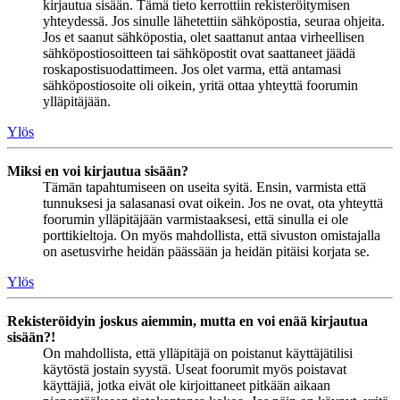
kirjautua sisään. Tämä tieto kerrottiin rekisteröitymisen
yhteydessä. Jos sinulle lähetettiin sähköpostia, seuraa ohjeita.
Jos et saanut sähköpostia, olet saattanut antaa virheellisen
sähköpostiosoitteen tai sähköpostit ovat saattaneet jäädä
roskapostisuodattimeen. Jos olet varma, että antamasi
sähköpostiosoite oli oikein, yritä ottaa yhteyttä foorumin
ylläpitäjään.
Ylös
Miksi en voi kirjautua sisään?
Tämän tapahtumiseen on useita syitä. Ensin, varmista että
tunnuksesi ja salasanasi ovat oikein. Jos ne ovat, ota yhteyttä
foorumin ylläpitäjään varmistaaksesi, että sinulla ei ole
porttikieltoja. On myös mahdollista, että sivuston omistajalla
on asetusvirhe heidän päässään ja heidän pitäisi korjata se.
Ylös
Rekisteröidyin joskus aiemmin, mutta en voi enää kirjautua
sisään?!
On mahdollista, että ylläpitäjä on poistanut käyttäjätilisi
käytöstä jostain syystä. Useat foorumit myös poistavat
käyttäjiä, jotka eivät ole kirjoittaneet pitkään aikaan