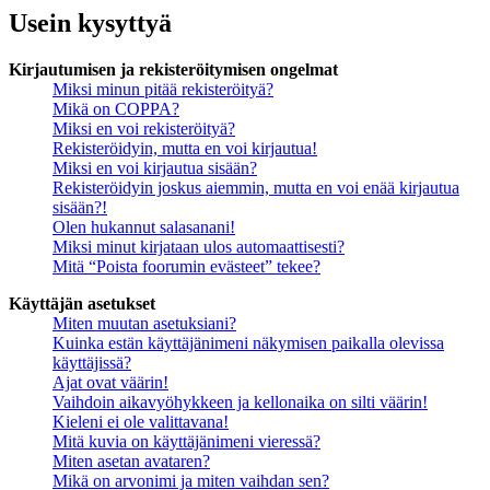
Usein kysyttyä
Kirjautumisen ja rekisteröitymisen ongelmat
Miksi minun pitää rekisteröityä?
Mikä on COPPA?
Miksi en voi rekisteröityä?
Rekisteröidyin, mutta en voi kirjautua!
Miksi en voi kirjautua sisään?
Rekisteröidyin joskus aiemmin, mutta en voi enää kirjautua
sisään?!
Olen hukannut salasanani!
Miksi minut kirjataan ulos automaattisesti?
Mitä “Poista foorumin evästeet” tekee?
Käyttäjän asetukset
Miten muutan asetuksiani?
Kuinka estän käyttäjänimeni näkymisen paikalla olevissa
käyttäjissä?
Ajat ovat väärin!
Vaihdoin aikavyöhykkeen ja kellonaika on silti väärin!
Kieleni ei ole valittavana!
Mitä kuvia on käyttäjänimeni vieressä?
Miten asetan avataren?
Mikä on arvonimi ja miten vaihdan sen?