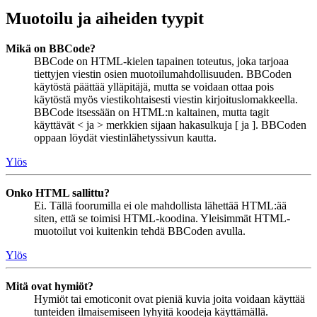
Muotoilu ja aiheiden tyypit
Mikä on BBCode?
BBCode on HTML-kielen tapainen toteutus, joka tarjoaa
tiettyjen viestin osien muotoilumahdollisuuden. BBCoden
käytöstä päättää ylläpitäjä, mutta se voidaan ottaa pois
käytöstä myös viestikohtaisesti viestin kirjoituslomakkeella.
BBCode itsessään on HTML:n kaltainen, mutta tagit
käyttävät < ja > merkkien sijaan hakasulkuja [ ja ]. BBCoden
oppaan löydät viestinlähetyssivun kautta.
Ylös
Onko HTML sallittu?
Ei. Tällä foorumilla ei ole mahdollista lähettää HTML:ää
siten, että se toimisi HTML-koodina. Yleisimmät HTML-
muotoilut voi kuitenkin tehdä BBCoden avulla.
Ylös
Mitä ovat hymiöt?
Hymiöt tai emoticonit ovat pieniä kuvia joita voidaan käyttää
tunteiden ilmaisemiseen lyhyitä koodeja käyttämällä.