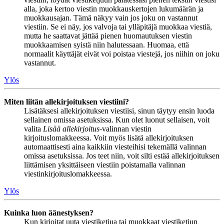
alla, joka kertoo viestin muokkauskertojen lukumäärän ja
muokkausajan. Tämä näkyy vain jos joku on vastannut
viestiin. Se ei näy, jos valvoja tai ylläpitäjä muokkaa viestiä,
mutta he saattavat jättää pienen huomautuksen viestin
muokkaamisen syistä niin halutessaan. Huomaa, että
normaalit käyttäjät eivät voi poistaa viestejä, jos niihin on joku
vastannut.
Ylös
Miten liitän allekirjoituksen viestiini?
Lisätäksesi allekirjoituksen viestiisi, sinun täytyy ensin luoda
sellainen omissa asetuksissa. Kun olet luonut sellaisen, voit
valita
Lisää allekirjoitus
-valinnan viestin
kirjoituslomakkeessa. Voit myös lisätä allekirjoituksen
automaattisesti aina kaikkiin viesteihisi tekemällä valinnan
omissa asetuksissa. Jos teet niin, voit silti estää allekirjoituksen
liittämisen yksittäiseen viestiin poistamalla valinnan
viestinkirjoituslomakkeessa.
Ylös
Kuinka luon äänestyksen?
Kun kirjoitat uuta viestiketjua tai muokkaat viestiketjun