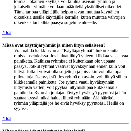
toimia. Jokainen käyttäjä voi kuulua useisiin ryhmiin ja
jokaiselle ryhmälle voidaan määritellä yksilölliset oikeudet.
Tämä tarjoaa ylläpitäjille helpon tavan muuttaa käyttäjien
oikeuksia useille käyttäjille kerralla, kuten muuttaa valvojien
oikeuksia tai hallita pääsyä suljetulle alueelle.
Ylös
Missä ovat käyttäjäryhmät ja miten liityn sellaiseen?
Voit nähdä kaikki ryhmät “Käyttäjäryhmät”-linkin kautta
omissa asetuksissa. Jos haluat liittyä yhteen, klikkaa vastaavaa
painiketta. Kaikissa ryhmissä ei kuitenkaan ole vapaata
pääsyä. Jotkut ryhmät vaativat hyväksynnän ennen kuin voit
liittyä. Jotkut voivat olla suljettuja ja joissakin voi olla jopa
piilotettuja jäsenyyksiä. Jos ryhmä on avoin, voit liittyä siihen
klikkaamalla painiketta. Jos ryhmä vaatii hyväksynnän
liittymistä varten, voit pyytää liittymislupaa klikkaamalla
painiketta. Ryhmän johtajan täytyy hyväksyä pyyntösi ja hän
saattaa kysyä miksi haluat liittyä ryhmään. Älä häiriköi
ryhmän ylläpitäjiä jos he eivät hyväksy pyyntöäsi. Heillä on
syynsä.
Ylös