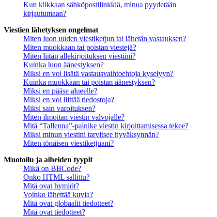
Kun klikkaan sähköpostilinkkiä, minua pyydetään
kirjautumaan?
Viestien lähetyksen ongelmat
Miten luon uuden viestiketjun tai lähetän vastauksen?
Miten muokkaan tai poistan viestejä?
Miten liitän allekirjoituksen viestiini?
Kuinka luon äänestyksen?
Miksi en voi lisätä vastausvaihtoehtoja kyselyyn?
Kuinka muokkaan tai poistan äänestyksen?
Miksi en pääse alueelle?
Miksi en voi liittää tiedostoja?
Miksi sain varoituksen?
Miten ilmoitan viestin valvojalle?
Mitä “Tallenna”-painike viestin kirjoittamisessa tekee?
Miksi minun viestini tarvitsee hyväksynnän?
Miten tönäisen viestiketjuani?
Muotoilu ja aiheiden tyypit
Mikä on BBCode?
Onko HTML sallittu?
Mitä ovat hymiöt?
Voinko lähettää kuvia?
Mitä ovat globaalit tiedotteet?
Mitä ovat tiedotteet?