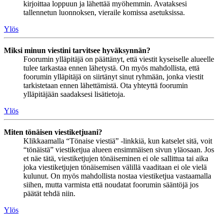
kirjoittaa loppuun ja lähettää myöhemmin. Avataksesi
tallennetun luonnoksen, vieraile komissa asetuksissa.
Ylös
Miksi minun viestini tarvitsee hyväksynnän?
Foorumin ylläpitäjä on päättänyt, että viestit kyseiselle alueelle
tulee tarkastaa ennen lähetystä. On myös mahdollista, että
foorumin ylläpitäjä on siirtänyt sinut ryhmään, jonka viestit
tarkistetaan ennen lähettämistä. Ota yhteyttä foorumin
ylläpitäjään saadaksesi lisätietoja.
Ylös
Miten tönäisen viestiketjuani?
Klikkaamalla “Tönaise viestiä” -linkkiä, kun katselet sitä, voit
“tönäistä” viestiketjua alueen ensimmäisen sivun yläosaan. Jos
et näe tätä, viestiketjujen tönäiseminen ei ole sallittua tai aika
joka viestiketjujen tönäisemisen välillä vaaditaan ei ole vielä
kulunut. On myös mahdollista nostaa viestiketjua vastaamalla
siihen, mutta varmista että noudatat foorumin sääntöjä jos
päätät tehdä niin.
Ylös