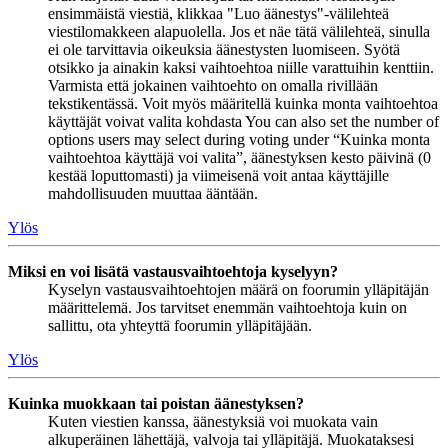
ensimmäistä viestiä, klikkaa "Luo äänestys"-välilehteä
viestilomakkeen alapuolella. Jos et näe tätä välilehteä, sinulla
ei ole tarvittavia oikeuksia äänestysten luomiseen. Syötä
otsikko ja ainakin kaksi vaihtoehtoa niille varattuihin kenttiin.
Varmista että jokainen vaihtoehto on omalla rivillään
tekstikentässä. Voit myös määritellä kuinka monta vaihtoehtoa
käyttäjät voivat valita kohdasta You can also set the number of
options users may select during voting under “Kuinka monta
vaihtoehtoa käyttäjä voi valita”, äänestyksen kesto päivinä (0
kestää loputtomasti) ja viimeisenä voit antaa käyttäjille
mahdollisuuden muuttaa ääntään.
Ylös
Miksi en voi lisätä vastausvaihtoehtoja kyselyyn?
Kyselyn vastausvaihtoehtojen määrä on foorumin ylläpitäjän
määrittelemä. Jos tarvitset enemmän vaihtoehtoja kuin on
sallittu, ota yhteyttä foorumin ylläpitäjään.
Ylös
Kuinka muokkaan tai poistan äänestyksen?
Kuten viestien kanssa, äänestyksiä voi muokata vain
alkuperäinen lähettäjä, valvoja tai ylläpitäjä. Muokataksesi