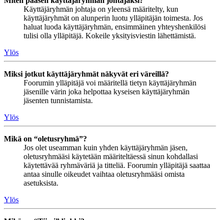
Miten pääsen käyttäjäryhmän johtajaksi?
Käyttäjäryhmän johtaja on yleensä määritelty, kun
käyttäjäryhmät on alunperin luotu ylläpitäjän toimesta. Jos
haluat luoda käyttäjäryhmän, ensimmäinen yhteyshenkilösi
tulisi olla ylläpitäjä. Kokeile yksityisviestin lähettämistä.
Ylös
Miksi jotkut käyttäjäryhmät näkyvät eri väreillä?
Foorumin ylläpitäjä voi määritellä tietyn käyttäjäryhmän
jäsenille värin joka helpottaa kyseisen käyttäjäryhmän
jäsenten tunnistamista.
Ylös
Mikä on “oletusryhmä”?
Jos olet useamman kuin yhden käyttäjäryhmän jäsen,
oletusryhmääsi käytetään määriteltäessä sinun kohdallasi
käytettävää ryhmäväriä ja titteliä. Foorumin ylläpitäjä saattaa
antaa sinulle oikeudet vaihtaa oletusryhmääsi omista
asetuksista.
Ylös