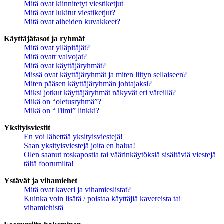
Mitä ovat kiinnitetyt viestiketjut
Mitä ovat lukitut viestiketjut?
Mitä ovat aiheiden kuvakkeet?
Käyttäjätasot ja ryhmät
Mitä ovat ylläpitäjät?
Mitä ovatr valvojat?
Mitä ovat käyttäjäryhmät?
Missä ovat käyttäjäryhmät ja miten liityn sellaiseen?
Miten pääsen käyttäjäryhmän johtajaksi?
Miksi jotkut käyttäjäryhmät näkyvät eri väreillä?
Mikä on “oletusryhmä”?
Mikä on “Tiimi” linkki?
Yksityisviestit
En voi lähettää yksityisviestejä!
Saan yksityisviestejä joita en halua!
Olen saanut roskapostia tai väärinkäytöksiä sisältäviä viestejä
tältä foorumilta!
Ystävät ja vihamiehet
Mitä ovat kaveri ja vihamieslistat?
Kuinka voin lisätä / poistaa käyttäjiä kavereista tai
vihamiehistä