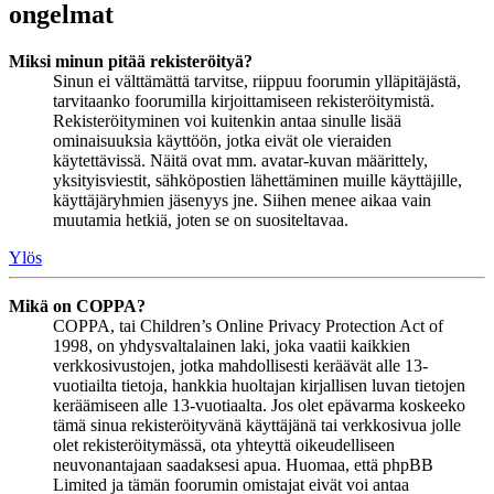
ongelmat
Miksi minun pitää rekisteröityä?
Sinun ei välttämättä tarvitse, riippuu foorumin ylläpitäjästä,
tarvitaanko foorumilla kirjoittamiseen rekisteröitymistä.
Rekisteröityminen voi kuitenkin antaa sinulle lisää
ominaisuuksia käyttöön, jotka eivät ole vieraiden
käytettävissä. Näitä ovat mm. avatar-kuvan määrittely,
yksityisviestit, sähköpostien lähettäminen muille käyttäjille,
käyttäjäryhmien jäsenyys jne. Siihen menee aikaa vain
muutamia hetkiä, joten se on suositeltavaa.
Ylös
Mikä on COPPA?
COPPA, tai Children’s Online Privacy Protection Act of
1998, on yhdysvaltalainen laki, joka vaatii kaikkien
verkkosivustojen, jotka mahdollisesti keräävät alle 13-
vuotiailta tietoja, hankkia huoltajan kirjallisen luvan tietojen
keräämiseen alle 13-vuotiaalta. Jos olet epävarma koskeeko
tämä sinua rekisteröityvänä käyttäjänä tai verkkosivua jolle
olet rekisteröitymässä, ota yhteyttä oikeudelliseen
neuvonantajaan saadaksesi apua. Huomaa, että phpBB
Limited ja tämän foorumin omistajat eivät voi antaa