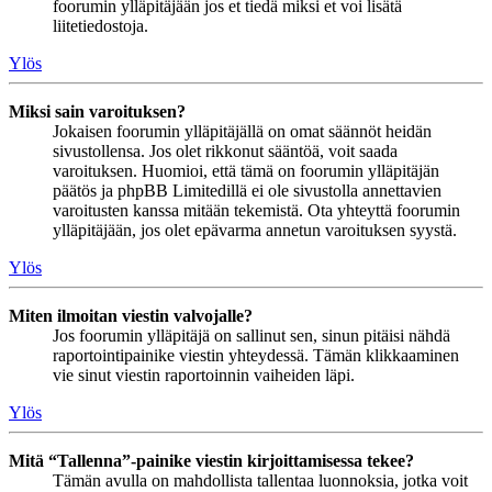
foorumin ylläpitäjään jos et tiedä miksi et voi lisätä
liitetiedostoja.
Ylös
Miksi sain varoituksen?
Jokaisen foorumin ylläpitäjällä on omat säännöt heidän
sivustollensa. Jos olet rikkonut sääntöä, voit saada
varoituksen. Huomioi, että tämä on foorumin ylläpitäjän
päätös ja phpBB Limitedillä ei ole sivustolla annettavien
varoitusten kanssa mitään tekemistä. Ota yhteyttä foorumin
ylläpitäjään, jos olet epävarma annetun varoituksen syystä.
Ylös
Miten ilmoitan viestin valvojalle?
Jos foorumin ylläpitäjä on sallinut sen, sinun pitäisi nähdä
raportointipainike viestin yhteydessä. Tämän klikkaaminen
vie sinut viestin raportoinnin vaiheiden läpi.
Ylös
Mitä “Tallenna”-painike viestin kirjoittamisessa tekee?
Tämän avulla on mahdollista tallentaa luonnoksia, jotka voit