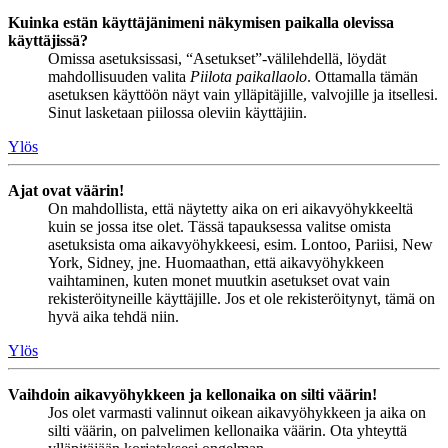
Kuinka estän käyttäjänimeni näkymisen paikalla olevissa
käyttäjissä?
Omissa asetuksissasi, “Asetukset”-välilehdellä, löydät
mahdollisuuden valita
Piilota paikallaolo
. Ottamalla tämän
asetuksen käyttöön näyt vain ylläpitäjille, valvojille ja itsellesi.
Sinut lasketaan piilossa oleviin käyttäjiin.
Ylös
Ajat ovat väärin!
On mahdollista, että näytetty aika on eri aikavyöhykkeeltä
kuin se jossa itse olet. Tässä tapauksessa valitse omista
asetuksista oma aikavyöhykkeesi, esim. Lontoo, Pariisi, New
York, Sidney, jne. Huomaathan, että aikavyöhykkeen
vaihtaminen, kuten monet muutkin asetukset ovat vain
rekisteröityneille käyttäjille. Jos et ole rekisteröitynyt, tämä on
hyvä aika tehdä niin.
Ylös
Vaihdoin aikavyöhykkeen ja kellonaika on silti väärin!
Jos olet varmasti valinnut oikean aikavyöhykkeen ja aika on
silti väärin, on palvelimen kellonaika väärin. Ota yhteyttä