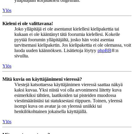
ylläpitäjään korjataksesi ongelman.
Ylös
Kieleni ei ole valittavana!
Joko ylläpitäjä ei ole asentanut kielellesi kielipakettia tai
kukaan ei ole kääntänyt tätä foorumia kielellesi. Kokeile
pyytää foorumin ylläpitäjältä, josko hän voisi asentaa
tarvitsemasi kielipaketin. Jos kielipakettia ei ole olemassa, voit
luoda uuden käännöksen. Lisätietoja löytyy
phpBB
®:n
sivuilta.
Ylös
Mitä kuvia on käyttäjänimeni vieressä?
Viestejä katsottaessa käyttäjänimen vieressä saattaa näkyä
kaksi kuvaa. Yksi niistä voi olla arvonimeesi liitetty kuva
esimerkiksi tähtien, laatikoiden tai pisteiden muodossa
viestimäärästäsi tai statuksestasi riippuen. Toinen, yleensä
isompi kuva on avatar ja on yleensä uniikki tai
henkilökohtainen jokaisella käyttäjällä.
Ylös