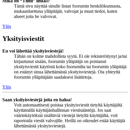
Mikä on “Tiimi” linkki?
Tämä sivu näyttää sinulle listan foorumin henkilökunnasta,
mukaanluettuna ylläpitäjät, valvojat ja muut tiedot, kuten
alueet joita he valvovat.
Ylös
Yksityisviestit
En voi lähettää yksityisviestejä!
Tähän on kolme mahdollista syytä. Et ole rekisteröitynyt ja/tai
kirjautunut sisään, foorumin ylläpitäjä on poistanut
yksityisviestit käytöstä koko foorumilta tai foorumin ylläpitäjä
on estänyt sinua lähettämästä yksityisviestejä. Ota yhteyttä
foorumin ylläpitäjään saadaksesi lisätietoja.
Ylös
Saan yksityisviestejä joita en halua!
Voit automaattisesti poistaa yksityisviestit tietyltä käyttäjältä
käyttämällä käyttäjänhallinnan viestisääntöjä. Jos saat
väärinkäytöksiä sisältäviä viestejä tietyltä käyttäjältä, voit
raportoida viestit valvojille. Heillä on oikeudet estää käyttäjiä
lähettämästä yksityisviestejä.