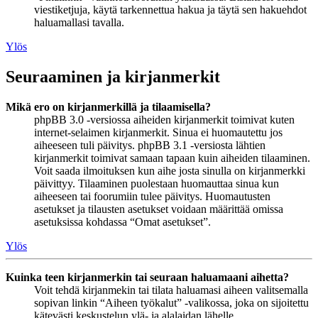
viestiketjuja, käytä tarkennettua hakua ja täytä sen hakuehdot
haluamallasi tavalla.
Ylös
Seuraaminen ja kirjanmerkit
Mikä ero on kirjanmerkillä ja tilaamisella?
phpBB 3.0 -versiossa aiheiden kirjanmerkit toimivat kuten
internet-selaimen kirjanmerkit. Sinua ei huomautettu jos
aiheeseen tuli päivitys. phpBB 3.1 -versiosta lähtien
kirjanmerkit toimivat samaan tapaan kuin aiheiden tilaaminen.
Voit saada ilmoituksen kun aihe josta sinulla on kirjanmerkki
päivittyy. Tilaaminen puolestaan huomauttaa sinua kun
aiheeseen tai foorumiin tulee päivitys. Huomautusten
asetukset ja tilausten asetukset voidaan määrittää omissa
asetuksissa kohdassa “Omat asetukset”.
Ylös
Kuinka teen kirjanmerkin tai seuraan haluamaani aihetta?
Voit tehdä kirjanmekin tai tilata haluamasi aiheen valitsemalla
sopivan linkin “Aiheen työkalut” -valikossa, joka on sijoitettu
kätevästi keskustelun ylä- ja alalaidan lähelle.