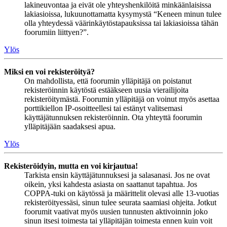
lakineuvontaa ja eivät ole yhteyshenkilöitä minkäänlaisissa
lakiasioissa, lukuunottamatta kysymystä “Keneen minun tulee
olla yhteydessä väärinkäytöstapauksissa tai lakiasioissa tähän
foorumiin liittyen?”.
Ylös
Miksi en voi rekisteröityä?
On mahdollista, että foorumin ylläpitäjä on poistanut
rekisteröinnin käytöstä estääkseen uusia vierailijoita
rekisteröitymästä. Foorumin ylläpitäjä on voinut myös asettaa
porttikiellon IP-osoitteellesi tai estänyt valitsemasi
käyttäjätunnuksen rekisteröinnin. Ota yhteyttä foorumin
ylläpitäjään saadaksesi apua.
Ylös
Rekisteröidyin, mutta en voi kirjautua!
Tarkista ensin käyttäjätunnuksesi ja salasanasi. Jos ne ovat
oikein, yksi kahdesta asiasta on saattanut tapahtua. Jos
COPPA-tuki on käytössä ja määrittelit olevasi alle 13-vuotias
rekisteröityessäsi, sinun tulee seurata saamiasi ohjeita. Jotkut
foorumit vaativat myös uusien tunnusten aktivoinnin joko
sinun itsesi toimesta tai ylläpitäjän toimesta ennen kuin voit