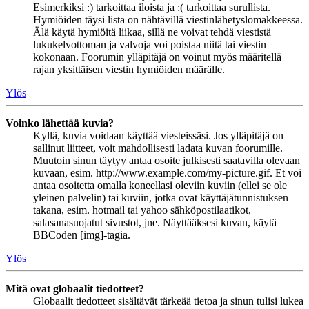
Esimerkiksi :) tarkoittaa iloista ja :( tarkoittaa surullista.
Hymiöiden täysi lista on nähtävillä viestinlähetyslomakkeessa.
Älä käytä hymiöitä liikaa, sillä ne voivat tehdä viestistä
lukukelvottoman ja valvoja voi poistaa niitä tai viestin
kokonaan. Foorumin ylläpitäjä on voinut myös määritellä
rajan yksittäisen viestin hymiöiden määrälle.
Ylös
Voinko lähettää kuvia?
Kyllä, kuvia voidaan käyttää viesteissäsi. Jos ylläpitäjä on
sallinut liitteet, voit mahdollisesti ladata kuvan foorumille.
Muutoin sinun täytyy antaa osoite julkisesti saatavilla olevaan
kuvaan, esim. http://www.example.com/my-picture.gif. Et voi
antaa osoitetta omalla koneellasi oleviin kuviin (ellei se ole
yleinen palvelin) tai kuviin, jotka ovat käyttäjätunnistuksen
takana, esim. hotmail tai yahoo sähköpostilaatikot,
salasanasuojatut sivustot, jne. Näyttääksesi kuvan, käytä
BBCoden [img]-tagia.
Ylös
Mitä ovat globaalit tiedotteet?
Globaalit tiedotteet sisältävät tärkeää tietoa ja sinun tulisi lukea