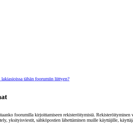
lakiasioissa tähän foorumiin liittyen?
mat
rvitaanko foorumilla kirjoittamiseen rekisteröitymistä. Rekisteröityminen 
ely, yksityisviestit, sähköpostien lähettäminen muille käyttäjille, käyt