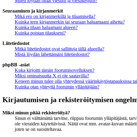
Miten löydän omat viestini ja viestiketjuni?
Seuraaminen ja kirjanmerkit
Mikä ero on kirjanmerkillä ja tilaamisella?
Kuinka teen kirjanmerkin tai seuraan haluamaani aihetta?
Kuinka tilaan haluamani alueen?
Kuinka poistan tilaukseni?
Liitetiedostot
Mitkä liitetiedostot ovat sallittuja tällä alueella?
Mistä löydän lähettämäni liitetiedostot?
phpBB -asiat
Kuka kirjoitti tämän foorumisovelluksen?
Miksi ominaisuutta X ei ole saatavilla?
Keneen minun tulee olla yhteydessä väärinkäytöstapauksissa tai 
Kuinka otan yhteyttä foorumin ylläpitäjään?
Kirjautumisen ja rekisteröitymisen ongel
Miksi minun pitää rekisteröityä?
Sinun ei välttämättä tarvitse, riippuu foorumin ylläpitäjästä, ta
ole vieraiden käytettävissä. Näitä ovat mm. avatar-kuvan määritt
joten se on suositeltavaa.