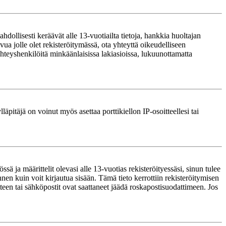
ollisesti keräävät alle 13-vuotiailta tietoja, hankkia huoltajan
ua jolle olet rekisteröitymässä, ota yhteyttä oikeudelliseen
teyshenkilöitä minkäänlaisissa lakiasioissa, lukuunottamatta
läpitäjä on voinut myös asettaa porttikiellon IP-osoitteellesi tai
ä ja määrittelit olevasi alle 13-vuotias rekisteröityessäsi, sinun tulee
nnen kuin voit kirjautua sisään. Tämä tieto kerrottiin rekisteröitymisen
itteen tai sähköpostit ovat saattaneet jäädä roskapostisuodattimeen. Jos