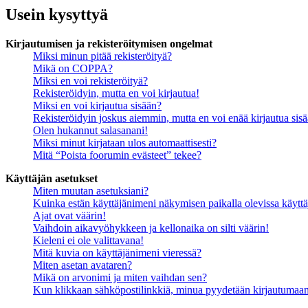
Usein kysyttyä
Kirjautumisen ja rekisteröitymisen ongelmat
Miksi minun pitää rekisteröityä?
Mikä on COPPA?
Miksi en voi rekisteröityä?
Rekisteröidyin, mutta en voi kirjautua!
Miksi en voi kirjautua sisään?
Rekisteröidyin joskus aiemmin, mutta en voi enää kirjautua sis
Olen hukannut salasanani!
Miksi minut kirjataan ulos automaattisesti?
Mitä “Poista foorumin evästeet” tekee?
Käyttäjän asetukset
Miten muutan asetuksiani?
Kuinka estän käyttäjänimeni näkymisen paikalla olevissa käyttä
Ajat ovat väärin!
Vaihdoin aikavyöhykkeen ja kellonaika on silti väärin!
Kieleni ei ole valittavana!
Mitä kuvia on käyttäjänimeni vieressä?
Miten asetan avataren?
Mikä on arvonimi ja miten vaihdan sen?
Kun klikkaan sähköpostilinkkiä, minua pyydetään kirjautumaa