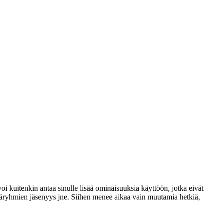
voi kuitenkin antaa sinulle lisää ominaisuuksia käyttöön, jotka eivät
täjäryhmien jäsenyys jne. Siihen menee aikaa vain muutamia hetkiä,