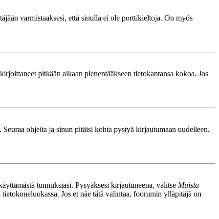
äjään varmistaaksesi, että sinulla ei ole porttikieltoja. On myös
le kirjoittaneet pitkään aikaan pienentääkseen tietokantansa kokoa. Jos
. Seuraa ohjeita ja sinun pitäisi kohta pystyä kirjautumaan uudelleen.
nkäyttämästä tunnuksiasi. Pysyäksesi kirjautuneena, valitse
Muista
n tietokoneluokassa. Jos et näe tätä valintaa, foorumin ylläpitäjä on