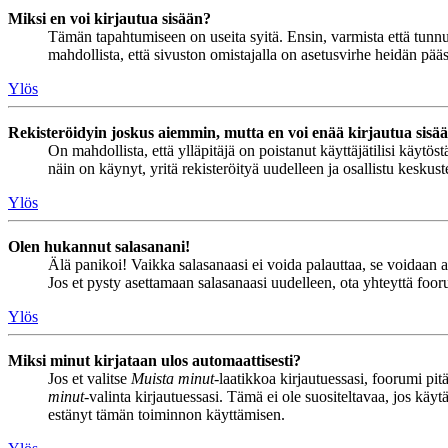
Miksi en voi kirjautua sisään?
Tämän tapahtumiseen on useita syitä. Ensin, varmista että tunnuks
mahdollista, että sivuston omistajalla on asetusvirhe heidän pääss
Ylös
Rekisteröidyin joskus aiemmin, mutta en voi enää kirjautua sisä
On mahdollista, että ylläpitäjä on poistanut käyttäjätilisi käytö
näin on käynyt, yritä rekisteröityä uudelleen ja osallistu keskus
Ylös
Olen hukannut salasanani!
Älä panikoi! Vaikka salasanaasi ei voida palauttaa, se voidaan 
Jos et pysty asettamaan salasanaasi uudelleen, ota yhteyttä foor
Ylös
Miksi minut kirjataan ulos automaattisesti?
Jos et valitse
Muista minut
-laatikkoa kirjautuessasi, foorumi pi
minut
-valinta kirjautuessasi. Tämä ei ole suositeltavaa, jos käyt
estänyt tämän toiminnon käyttämisen.