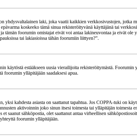
yhdysvaltalainen laki, joka vaatii kaikkien verkkosivustojen, jotka mahd
et epävarma koskeeko tämä sinua rekisteröityvänä käyttäjänä tai verkkosiv
tämän foorumin omistajat eivät voi antaa lakineuvontaa ja eivät ole yh
ksissa tai lakiasioissa tähän foorumiin liittyen?”.
in käytöstä estääkseen uusia vierailijoita rekisteröitymästä. Foorumin yl
tä foorumin ylläpitäjään saadaksesi apua.
in, yksi kahdesta asiasta on saattanut tapahtua. Jos COPPA-tuki on käytöss
nnusten aktivoinnin joko sinun itsesi toimesta tai ylläpitäjän toimesta e
Jos et saanut sähköpostia, olet saattanut antaa virheellisen sähköpostioso
 yhteyttä foorumin ylläpitäjään.