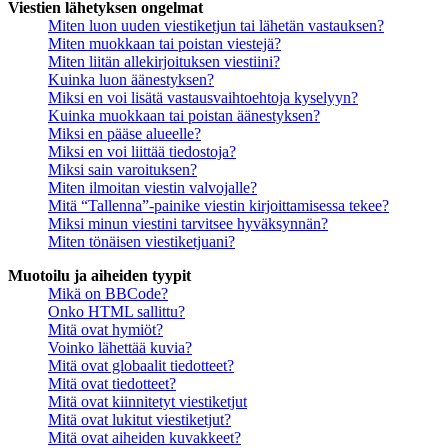
Viestien lähetyksen ongelmat
Miten luon uuden viestiketjun tai lähetän vastauksen?
Miten muokkaan tai poistan viestejä?
Miten liitän allekirjoituksen viestiini?
Kuinka luon äänestyksen?
Miksi en voi lisätä vastausvaihtoehtoja kyselyyn?
Kuinka muokkaan tai poistan äänestyksen?
Miksi en pääse alueelle?
Miksi en voi liittää tiedostoja?
Miksi sain varoituksen?
Miten ilmoitan viestin valvojalle?
Mitä “Tallenna”-painike viestin kirjoittamisessa tekee?
Miksi minun viestini tarvitsee hyväksynnän?
Miten tönäisen viestiketjuani?
Muotoilu ja aiheiden tyypit
Mikä on BBCode?
Onko HTML sallittu?
Mitä ovat hymiöt?
Voinko lähettää kuvia?
Mitä ovat globaalit tiedotteet?
Mitä ovat tiedotteet?
Mitä ovat kiinnitetyt viestiketjut
Mitä ovat lukitut viestiketjut?
Mitä ovat aiheiden kuvakkeet?