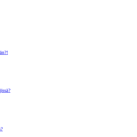
ään?!
jissä?
n?