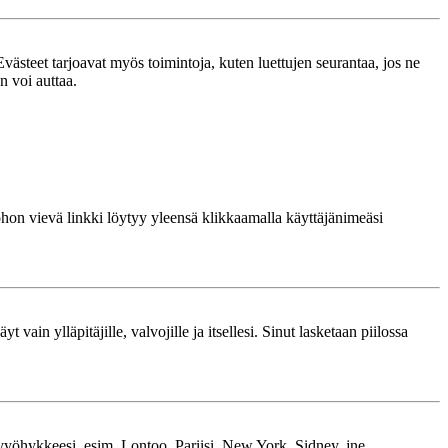
västeet tarjoavat myös toimintoja, kuten luettujen seurantaa, jos ne
n voi auttaa.
 johon vievä linkki löytyy yleensä klikkaamalla käyttäjänimeäsi
 vain ylläpitäjille, valvojille ja itsellesi. Sinut lasketaan piilossa
kavyöhykkeesi, esim. Lontoo, Pariisi, New York, Sidney, jne.