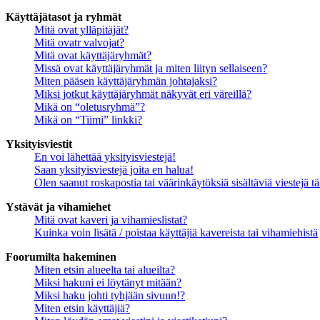
Käyttäjätasot ja ryhmät
Mitä ovat ylläpitäjät?
Mitä ovatr valvojat?
Mitä ovat käyttäjäryhmät?
Missä ovat käyttäjäryhmät ja miten liityn sellaiseen?
Miten pääsen käyttäjäryhmän johtajaksi?
Miksi jotkut käyttäjäryhmät näkyvät eri väreillä?
Mikä on “oletusryhmä”?
Mikä on “Tiimi” linkki?
Yksityisviestit
En voi lähettää yksityisviestejä!
Saan yksityisviestejä joita en halua!
Olen saanut roskapostia tai väärinkäytöksiä sisältäviä viestejä tä
Ystävät ja vihamiehet
Mitä ovat kaveri ja vihamieslistat?
Kuinka voin lisätä / poistaa käyttäjiä kavereista tai vihamiehistä
Foorumilta hakeminen
Miten etsin alueelta tai alueilta?
Miksi hakuni ei löytänyt mitään?
Miksi haku johti tyhjään sivuun!?
Miten etsin käyttäjiä?