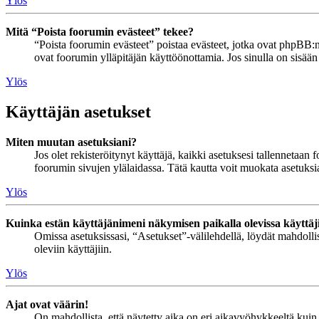
Ylös
Mitä “Poista foorumin evästeet” tekee?
“Poista foorumin evästeet” poistaa evästeet, jotka ovat phpBB:n 
ovat foorumin ylläpitäjän käyttöönottamia. Jos sinulla on sisää
Ylös
Käyttäjän asetukset
Miten muutan asetuksiani?
Jos olet rekisteröitynyt käyttäjä, kaikki asetuksesi tallennetaa
foorumin sivujen ylälaidassa. Tätä kautta voit muokata asetuksias
Ylös
Kuinka estän käyttäjänimeni näkymisen paikalla olevissa käyttäj
Omissa asetuksissasi, “Asetukset”-välilehdellä, löydät mahdoll
oleviin käyttäjiin.
Ylös
Ajat ovat väärin!
On mahdollista, että näytetty aika on eri aikavyöhykkeeltä kuin 