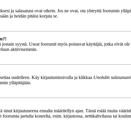
esi ja salasanasi ovat oikein. Jos ne ovat, ota yhteyttä foorumin ylläpit
ään ja heidän pitäisi korjata se.
än?!
stä jostain syystä. Useat foorumit myös poistavat käyttäjiä, jotka eivät o
teluun aktiivisemmin.
asettaa uudelleen. Käy kirjautumissivulla ja klikkaa
Unohdin salasanani
umin ylläpitäjään.
tää sinut kirjautuneena ennalta määritellyn ajan. Tämä estää muita vääri
ät foorumia jaetulta koneelta, esim. kirjastossa, nettikahvilassa tai koulu