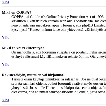
Ylös
Mikä on COPPA?
COPPA, tai Children’s Online Privacy Protection Act of 1998, on 
kirjallisen luvan tietojen keräämiseen alle 13-vuotiaalta. Jos ol
neuvonantajaan saadaksesi apua. Huomaa, että phpBB Limited ja 
kysymystä “Keneen minun tulee olla yhteydessä väärinkäytöstapau
Ylös
Miksi en voi rekisteröityä?
On mahdollista, että foorumin ylläpitäjä on poistanut rekisteröinn
estänyt valitsemasi käyttäjätunnuksen rekisteröinnin. Ota yhteyt
Ylös
Rekisteröidyin, mutta en voi kirjautua!
Tarkista ensin käyttäjätunnuksesi ja salasanasi. Jos ne ovat oike
seurata saamiasi ohjeita. Jotkut foorumit vaativat myös uusien tu
yhteydessä. Jos sinulle lähetettiin sähköpostia, seuraa ohjeita. 
olet varma, että antamasi sähköpostiosoite oli oikein, yritä ottaa
Ylös