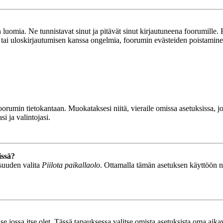
luomia. Ne tunnistavat sinut ja pitävät sinut kirjautuneena foorumille. E
n tai uloskirjautumisen kanssa ongelmia, foorumin evästeiden poistamine
n foorumin tietokantaan. Muokataksesi niitä, vieraile omissa asetuksissa,
i ja valintojasi.
issä?
isuuden valita
Piilota paikallaolo
. Ottamalla tämän asetuksen käyttöön näyt
se jossa itse olet. Tässä tapauksessa valitse omista asetuksista oma ai