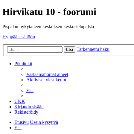
Hirvikatu 10 - foorumi
Pispalan nykytaiteen keskuksen keskustelupalsta
Hyppää sisältöön
Tarkennettu haku
Etsi
Pikalinkit
Vastaamattomat aiheet
Aktiiviset viestiketjut
Etsi
UKK
Kirjaudu sisään
Rekisteröidy
Etusivu
Usein kysyttyä
Etsi