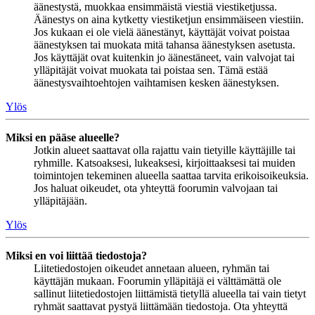
äänestystä, muokkaa ensimmäistä viestiä viestiketjussa.
Äänestys on aina kytketty viestiketjun ensimmäiseen viestiin.
Jos kukaan ei ole vielä äänestänyt, käyttäjät voivat poistaa
äänestyksen tai muokata mitä tahansa äänestyksen asetusta.
Jos käyttäjät ovat kuitenkin jo äänestäneet, vain valvojat tai
ylläpitäjät voivat muokata tai poistaa sen. Tämä estää
äänestysvaihtoehtojen vaihtamisen kesken äänestyksen.
Ylös
Miksi en pääse alueelle?
Jotkin alueet saattavat olla rajattu vain tietyille käyttäjille tai
ryhmille. Katsoaksesi, lukeaksesi, kirjoittaaksesi tai muiden
toimintojen tekeminen alueella saattaa tarvita erikoisoikeuksia.
Jos haluat oikeudet, ota yhteyttä foorumin valvojaan tai
ylläpitäjään.
Ylös
Miksi en voi liittää tiedostoja?
Liitetiedostojen oikeudet annetaan alueen, ryhmän tai
käyttäjän mukaan. Foorumin ylläpitäjä ei välttämättä ole
sallinut liitetiedostojen liittämistä tietyllä alueella tai vain tietyt
ryhmät saattavat pystyä liittämään tiedostoja. Ota yhteyttä