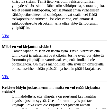
kirjautua sisään. Tämä tieto kerrottiin rekisteröitymisen
yhteydessä. Jos sinulle lähetettiin sähköpostia, seuraa ohjeita.
Jos et saanut sähköpostia, olet saattanut antaa virheellisen
sähköpostiosoitteen tai sähköpostit ovat saattaneet jäädä
roskapostisuodattimeen. Jos olet varma, että antamasi
sähköpostiosoite oli oikein, yritä ottaa yhteyttä foorumin
ylläpitäjään.
Ylös
Miksi en voi kirjautua sisään?
Tämän tapahtumiseen on useita syitä. Ensin, varmista että
tunnuksesi ja salasanasi ovat oikein. Jos ne ovat, ota yhteyttä
foorumin ylläpitäjään varmistaaksesi, että sinulla ei ole
porttikieltoja. On myös mahdollista, että sivuston omistajalla
on asetusvirhe heidän päässään ja heidän pitäisi korjata se.
Ylös
Rekisteröidyin joskus aiemmin, mutta en voi enää kirjautua
sisään?!
On mahdollista, että ylläpitäjä on poistanut käyttäjätilisi
käytöstä jostain syystä. Useat foorumit myös poistavat
käyttäjiä, jotka eivät ole kirjoittaneet pitkään aikaan