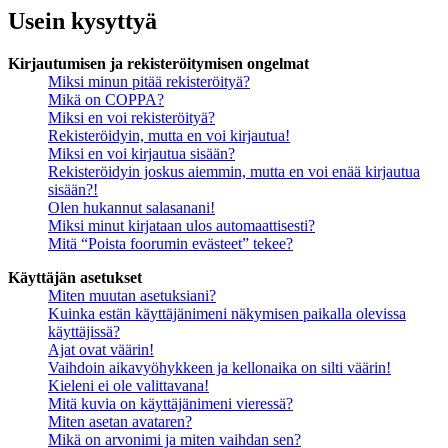
Usein kysyttyä
Kirjautumisen ja rekisteröitymisen ongelmat
Miksi minun pitää rekisteröityä?
Mikä on COPPA?
Miksi en voi rekisteröityä?
Rekisteröidyin, mutta en voi kirjautua!
Miksi en voi kirjautua sisään?
Rekisteröidyin joskus aiemmin, mutta en voi enää kirjautua
sisään?!
Olen hukannut salasanani!
Miksi minut kirjataan ulos automaattisesti?
Mitä “Poista foorumin evästeet” tekee?
Käyttäjän asetukset
Miten muutan asetuksiani?
Kuinka estän käyttäjänimeni näkymisen paikalla olevissa
käyttäjissä?
Ajat ovat väärin!
Vaihdoin aikavyöhykkeen ja kellonaika on silti väärin!
Kieleni ei ole valittavana!
Mitä kuvia on käyttäjänimeni vieressä?
Miten asetan avataren?
Mikä on arvonimi ja miten vaihdan sen?