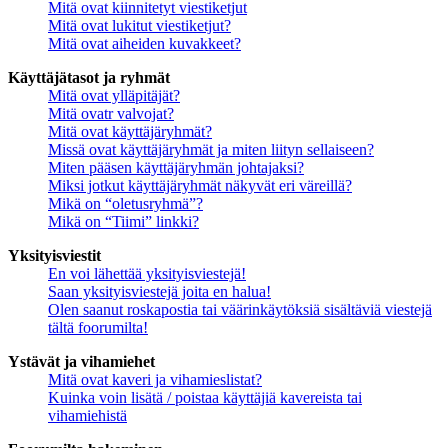
Mitä ovat kiinnitetyt viestiketjut
Mitä ovat lukitut viestiketjut?
Mitä ovat aiheiden kuvakkeet?
Käyttäjätasot ja ryhmät
Mitä ovat ylläpitäjät?
Mitä ovatr valvojat?
Mitä ovat käyttäjäryhmät?
Missä ovat käyttäjäryhmät ja miten liityn sellaiseen?
Miten pääsen käyttäjäryhmän johtajaksi?
Miksi jotkut käyttäjäryhmät näkyvät eri väreillä?
Mikä on “oletusryhmä”?
Mikä on “Tiimi” linkki?
Yksityisviestit
En voi lähettää yksityisviestejä!
Saan yksityisviestejä joita en halua!
Olen saanut roskapostia tai väärinkäytöksiä sisältäviä viestejä
tältä foorumilta!
Ystävät ja vihamiehet
Mitä ovat kaveri ja vihamieslistat?
Kuinka voin lisätä / poistaa käyttäjiä kavereista tai
vihamiehistä