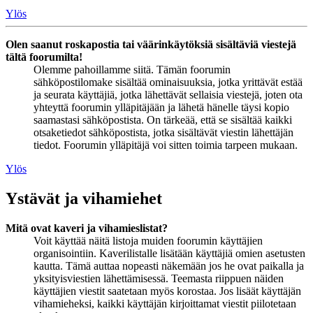
Ylös
Olen saanut roskapostia tai väärinkäytöksiä sisältäviä viestejä
tältä foorumilta!
Olemme pahoillamme siitä. Tämän foorumin
sähköpostilomake sisältää ominaisuuksia, jotka yrittävät estää
ja seurata käyttäjiä, jotka lähettävät sellaisia viestejä, joten ota
yhteyttä foorumin ylläpitäjään ja lähetä hänelle täysi kopio
saamastasi sähköpostista. On tärkeää, että se sisältää kaikki
otsaketiedot sähköpostista, jotka sisältävät viestin lähettäjän
tiedot. Foorumin ylläpitäjä voi sitten toimia tarpeen mukaan.
Ylös
Ystävät ja vihamiehet
Mitä ovat kaveri ja vihamieslistat?
Voit käyttää näitä listoja muiden foorumin käyttäjien
organisointiin. Kaverilistalle lisätään käyttäjiä omien asetusten
kautta. Tämä auttaa nopeasti näkemään jos he ovat paikalla ja
yksityisviestien lähettämisessä. Teemasta riippuen näiden
käyttäjien viestit saatetaan myös korostaa. Jos lisäät käyttäjän
vihamieheksi, kaikki käyttäjän kirjoittamat viestit piilotetaan