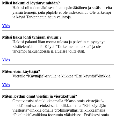
Miksi hakuni ei löytänyt mitään?
Hakusi oli todennäköisesti liian epämääräinen ja sisälsi useita
yleisiä termejä, joita phpBB ei ole indeksoinut. Ole tarkempi
ja käytä Tarkennetun haun valintoja.
Ylös
Miksi haku johti tyhjään sivuun!?
Hakusi palautti liian monta tulosta ja palvelin ei pystynyt
käsittelemään niitä. Käytä “Tarkennettua hakua” ja ole
tarkempi hakuehdoissa ja alueissa joilta etsit.
Ylös
Miten etsin käyttäjiä?
Vieraile “Käyttäjät”-sivulla ja klikkaa “Etsi käyttäjä”-linkkiä.
Ylös
Miten löydän omat viestini ja viestiketjuni?
Omat viestisi näet klikkaamalla “Katso omia viestejäsi”-
linkkiä omissa asetuksissa tai klikkaamalla “Etsi käyttäjän
viesteistä”-linkkiä omalla profiilisivullasi tai klikkaamalla
“Pikalinkit”-valikkoa foorumin ylälaidassa. Etsiäksesi omia