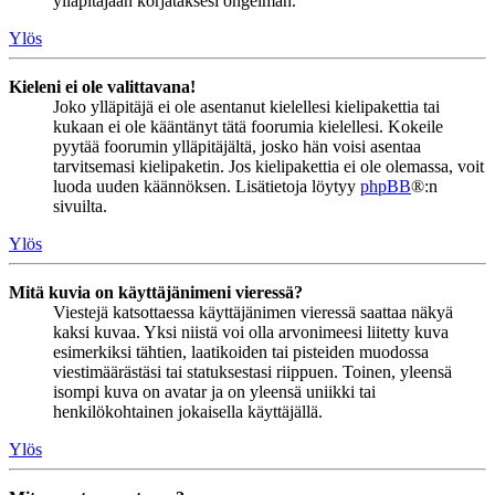
ylläpitäjään korjataksesi ongelman.
Ylös
Kieleni ei ole valittavana!
Joko ylläpitäjä ei ole asentanut kielellesi kielipakettia tai
kukaan ei ole kääntänyt tätä foorumia kielellesi. Kokeile
pyytää foorumin ylläpitäjältä, josko hän voisi asentaa
tarvitsemasi kielipaketin. Jos kielipakettia ei ole olemassa, voit
luoda uuden käännöksen. Lisätietoja löytyy
phpBB
®:n
sivuilta.
Ylös
Mitä kuvia on käyttäjänimeni vieressä?
Viestejä katsottaessa käyttäjänimen vieressä saattaa näkyä
kaksi kuvaa. Yksi niistä voi olla arvonimeesi liitetty kuva
esimerkiksi tähtien, laatikoiden tai pisteiden muodossa
viestimäärästäsi tai statuksestasi riippuen. Toinen, yleensä
isompi kuva on avatar ja on yleensä uniikki tai
henkilökohtainen jokaisella käyttäjällä.
Ylös