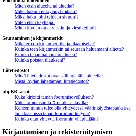
Foorumilta hakeminen
Miten etsin alueelta tai alueilta?
Miksi hakuni ei löytänyt mitään?
Miksi haku johti tyhjään sivuun!?
Miten etsin käyttäjiä?
Miten löydän omat viestini ja viestiketjuni?
Seuraaminen ja kirjanmerkit
Mikä ero on kirjanmerkillä ja tilaamisella?
Kuinka teen kirjanmerkin tai seuraan haluamaani aihetta?
Kuinka tilaan haluamani alueen?
Kuinka poistan tilaukseni?
Liitetiedostot
Mitkä liitetiedostot ovat sallittuja tällä alueella?
Mistä löydän lähettämäni liitetiedostot?
phpBB -asiat
Kuka kirjoitti tämän foorumisovelluksen?
Miksi ominaisuutta X ei ole saatavilla?
Keneen minun tulee olla yhteydessä väärinkäytöstapauksissa
tai lakiasioissa tähän foorumiin liittyen?
Kuinka otan yhteyttä foorumin ylläpitäjään?
Kirjautumisen ja rekisteröitymisen