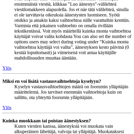
ensimmäistä viestiä, klikkaa "Luo äänestys"-välilehteä
viestilomakkeen alapuolella. Jos et näe tätä välilehteä, sinulla
ei ole tarvittavia oikeuksia äänestysten luomiseen. Syötä
otsikko ja ainakin kaksi vaihtoehtoa niille varattuihin kenttiin.
Varmista että jokainen vaihtoehto on omalla rivillään
tekstikentässä. Voit myös määritellä kuinka monta vaihtoehtoa
käyttäjät voivat valita kohdasta You can also set the number of
options users may select during voting under “Kuinka monta
vaihtoehtoa käyttäjä voi valita”, äänestyksen kesto päivinä (0
kestää loputtomasti) ja viimeisenä voit antaa käyttäjille
mahdollisuuden muuttaa ääntään.
Ylös
Miksi en voi lisätä vastausvaihtoehtoja kyselyyn?
Kyselyn vastausvaihtoehtojen määrä on foorumin ylläpitäjän
määrittelemä. Jos tarvitset enemmän vaihtoehtoja kuin on
sallittu, ota yhteyttä foorumin ylläpitäjään.
Ylös
Kuinka muokkaan tai poistan äänestyksen?
Kuten viestien kanssa, äänestyksiä voi muokata vain
alkuperäinen lähettäjä, valvoja tai ylläpitäjä. Muokataksesi