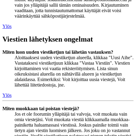
vain jos ylläpitäjä sallii tämän ominaisuuden. Kirjautuminen
vaaditaan, jotta tunnistautumattomat käyttäjät eivät voisi
väärinkäyttää sähköpostijärjestelmää.
Ylös
Viestien lähetyksen ongelmat
Miten luon uuden viestiketjun tai lähetän vastauksen?
Aloittaaksesi uuden viestiketjun alueella, klikkaa "Uusi Aihe".
Vastataksesi viestiketjuun klikkaa "Vastaa Viestiin". Viestien
kirjoittaminen voi vaatia rekisteröitymisen. Lista sinun
oikeuksistasi alueella on nähtävillä alueen ja viestiketjun
alalaidassa. Esimerkiksi: Voit kirjoittaa uusia viestejä, Voit
lähettää liitetiedostoja, jne.
Ylös
Miten muokkaan tai poistan viestejä?
Jos et ole foorumin ylläpitäjä tai valvoja, voit muokata vain
omia viestejäsi. Voit muokata viestiä klikkaamalla muokkaa-
painiketta haluamassasi viestissä. Joskus painike toimii vain
tietyn ajan viestin luomisen jälkeen. Jos joku on jo vastannut
viestiin, löydät viestiketjuun palatessasi pienen tekstin viestisi