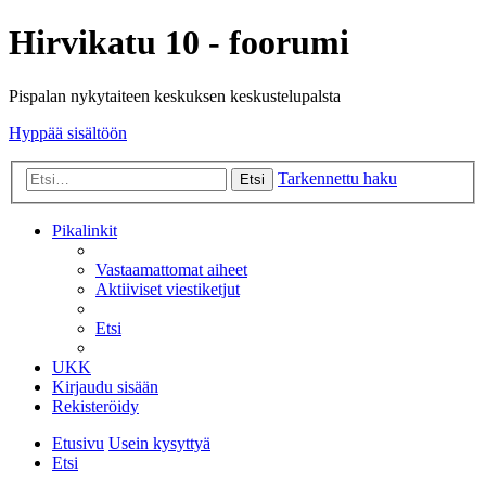
Hirvikatu 10 - foorumi
Pispalan nykytaiteen keskuksen keskustelupalsta
Hyppää sisältöön
Tarkennettu haku
Etsi
Pikalinkit
Vastaamattomat aiheet
Aktiiviset viestiketjut
Etsi
UKK
Kirjaudu sisään
Rekisteröidy
Etusivu
Usein kysyttyä
Etsi