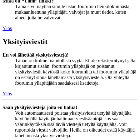
Mikä on “Tiimi” linkki?
Tämä sivu näyttää sinulle listan foorumin henkilökunnasta,
mukaanluettuna ylläpitäjät, valvojat ja muut tiedot, kuten
alueet joita he valvovat.
Ylös
Yksityisviestit
En voi lähettää yksityisviestejä!
Tähän on kolme mahdollista syytä. Et ole rekisteröitynyt ja/tai
kirjautunut sisään, foorumin ylläpitäjä on poistanut
yksityisviestit käytöstä koko foorumilta tai foorumin ylläpitäjä
on estänyt sinua lähettämästä yksityisviestejä. Ota yhteyttä
foorumin ylläpitäjään saadaksesi lisätietoja.
Ylös
Saan yksityisviestejä joita en halua!
Voit automaattisesti poistaa yksityisviestit tietyltä käyttäjältä
käyttämällä käyttäjänhallinnan viestisääntöjä. Jos saat
väärinkäytöksiä sisältäviä viestejä tietyltä käyttäjältä, voit
raportoida viestit valvojille. Heillä on oikeudet estää käyttäjiä
lähettämästä yksityisviestejä.