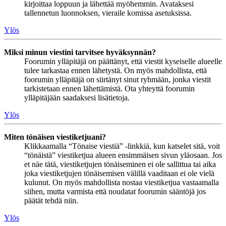
kirjoittaa loppuun ja lähettää myöhemmin. Avataksesi
tallennetun luonnoksen, vieraile komissa asetuksissa.
Ylös
Miksi minun viestini tarvitsee hyväksynnän?
Foorumin ylläpitäjä on päättänyt, että viestit kyseiselle alueelle
tulee tarkastaa ennen lähetystä. On myös mahdollista, että
foorumin ylläpitäjä on siirtänyt sinut ryhmään, jonka viestit
tarkistetaan ennen lähettämistä. Ota yhteyttä foorumin
ylläpitäjään saadaksesi lisätietoja.
Ylös
Miten tönäisen viestiketjuani?
Klikkaamalla “Tönaise viestiä” -linkkiä, kun katselet sitä, voit
“tönäistä” viestiketjua alueen ensimmäisen sivun yläosaan. Jos
et näe tätä, viestiketjujen tönäiseminen ei ole sallittua tai aika
joka viestiketjujen tönäisemisen välillä vaaditaan ei ole vielä
kulunut. On myös mahdollista nostaa viestiketjua vastaamalla
siihen, mutta varmista että noudatat foorumin sääntöjä jos
päätät tehdä niin.
Ylös