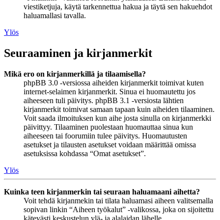
viestiketjuja, käytä tarkennettua hakua ja täytä sen hakuehdot
haluamallasi tavalla.
Ylös
Seuraaminen ja kirjanmerkit
Mikä ero on kirjanmerkillä ja tilaamisella?
phpBB 3.0 -versiossa aiheiden kirjanmerkit toimivat kuten
internet-selaimen kirjanmerkit. Sinua ei huomautettu jos
aiheeseen tuli päivitys. phpBB 3.1 -versiosta lähtien
kirjanmerkit toimivat samaan tapaan kuin aiheiden tilaaminen.
Voit saada ilmoituksen kun aihe josta sinulla on kirjanmerkki
päivittyy. Tilaaminen puolestaan huomauttaa sinua kun
aiheeseen tai foorumiin tulee päivitys. Huomautusten
asetukset ja tilausten asetukset voidaan määrittää omissa
asetuksissa kohdassa “Omat asetukset”.
Ylös
Kuinka teen kirjanmerkin tai seuraan haluamaani aihetta?
Voit tehdä kirjanmekin tai tilata haluamasi aiheen valitsemalla
sopivan linkin “Aiheen työkalut” -valikossa, joka on sijoitettu
kätevästi keskustelun ylä- ja alalaidan lähelle.