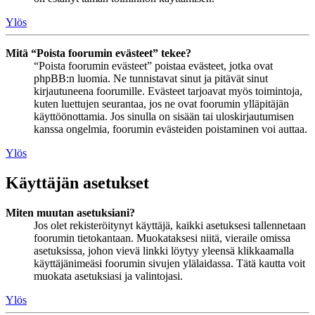
Ylös
Mitä “Poista foorumin evästeet” tekee?
“Poista foorumin evästeet” poistaa evästeet, jotka ovat
phpBB:n luomia. Ne tunnistavat sinut ja pitävät sinut
kirjautuneena foorumille. Evästeet tarjoavat myös toimintoja,
kuten luettujen seurantaa, jos ne ovat foorumin ylläpitäjän
käyttöönottamia. Jos sinulla on sisään tai uloskirjautumisen
kanssa ongelmia, foorumin evästeiden poistaminen voi auttaa.
Ylös
Käyttäjän asetukset
Miten muutan asetuksiani?
Jos olet rekisteröitynyt käyttäjä, kaikki asetuksesi tallennetaan
foorumin tietokantaan. Muokataksesi niitä, vieraile omissa
asetuksissa, johon vievä linkki löytyy yleensä klikkaamalla
käyttäjänimeäsi foorumin sivujen ylälaidassa. Tätä kautta voit
muokata asetuksiasi ja valintojasi.
Ylös