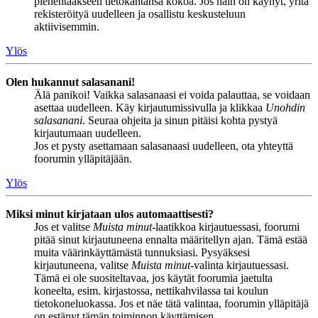
pienentääkseen tietokantansa kokoa. Jos näin on käynyt, yritä
rekisteröityä uudelleen ja osallistu keskusteluun
aktiivisemmin.
Ylös
Olen hukannut salasanani!
Älä panikoi! Vaikka salasanaasi ei voida palauttaa, se voidaan
asettaa uudelleen. Käy kirjautumissivulla ja klikkaa
Unohdin
salasanani
. Seuraa ohjeita ja sinun pitäisi kohta pystyä
kirjautumaan uudelleen.
Jos et pysty asettamaan salasanaasi uudelleen, ota yhteyttä
foorumin ylläpitäjään.
Ylös
Miksi minut kirjataan ulos automaattisesti?
Jos et valitse
Muista minut
-laatikkoa kirjautuessasi, foorumi
pitää sinut kirjautuneena ennalta määritellyn ajan. Tämä estää
muita väärinkäyttämästä tunnuksiasi. Pysyäksesi
kirjautuneena, valitse
Muista minut
-valinta kirjautuessasi.
Tämä ei ole suositeltavaa, jos käytät foorumia jaetulta
koneelta, esim. kirjastossa, nettikahvilassa tai koulun
tietokoneluokassa. Jos et näe tätä valintaa, foorumin ylläpitäjä
on estänyt tämän toiminnon käyttämisen.