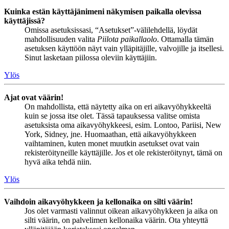
Kuinka estän käyttäjänimeni näkymisen paikalla olevissa
käyttäjissä?
Omissa asetuksissasi, “Asetukset”-välilehdellä, löydät
mahdollisuuden valita
Piilota paikallaolo
. Ottamalla tämän
asetuksen käyttöön näyt vain ylläpitäjille, valvojille ja itsellesi.
Sinut lasketaan piilossa oleviin käyttäjiin.
Ylös
Ajat ovat väärin!
On mahdollista, että näytetty aika on eri aikavyöhykkeeltä
kuin se jossa itse olet. Tässä tapauksessa valitse omista
asetuksista oma aikavyöhykkeesi, esim. Lontoo, Pariisi, New
York, Sidney, jne. Huomaathan, että aikavyöhykkeen
vaihtaminen, kuten monet muutkin asetukset ovat vain
rekisteröityneille käyttäjille. Jos et ole rekisteröitynyt, tämä on
hyvä aika tehdä niin.
Ylös
Vaihdoin aikavyöhykkeen ja kellonaika on silti väärin!
Jos olet varmasti valinnut oikean aikavyöhykkeen ja aika on
silti väärin, on palvelimen kellonaika väärin. Ota yhteyttä