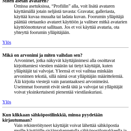
Miten asetan avataren?
Omissa asetuksissa, “Profiilin” alla, voit lisätä avataren
käyttämällä jotain neljästä tavasta: Gravatar, galleriasta,
käyttää kuvaa muualta tai ladata kuvan. Foorumin ylläpitäjä
päättää otetaanko avataret käyttöön ja valitsee mitkä avatarien
käyttöönottotavat sallitaan. Jos et voi käyttää avataria, ota
yhteyttä foorumin ylläpitäjään.
Ylös
Mikä on arvonimi ja miten vaihdan sen?
Arvonimet, jotka näkyvät käyttäjänimesi alla osoittavat
kirjoittamiesi viestien määrän tai tietyt käyttäjät, kuten
ylläpitäjät tai valvojat. Yleensä et voi vaihtaa minkään
arvonimen tekstiä, sillä nämä ovat ylläpitäjän määrittelemiä.
Älä kirjoita viestejä vain parantaaksesi arvonimeäsi.
Useimmat foorumit eivät siedä tätä ja valvojat tai ylläpitäjät
voivat yksinkertaisesti pienentää viestilaskuriasi.
Ylös
Kun klikkaan sähköpostilinkkiä, minua pyydetään
kirjautumaan?
Vain rekisteröityneet käyttäjät voivat lähettää sähköpostia
muille käyttäjille sisäänrakennetulla sähköpostilomakkeella ja