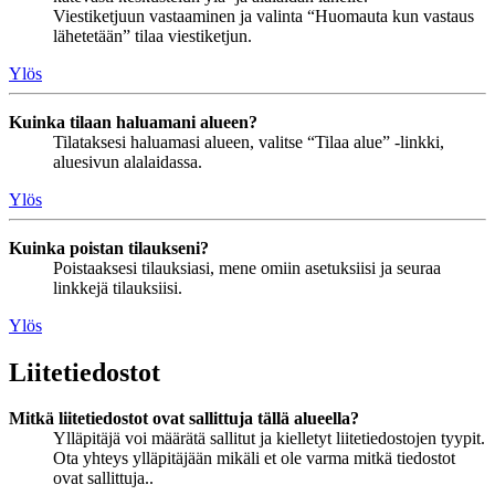
Viestiketjuun vastaaminen ja valinta “Huomauta kun vastaus
lähetetään” tilaa viestiketjun.
Ylös
Kuinka tilaan haluamani alueen?
Tilataksesi haluamasi alueen, valitse “Tilaa alue” -linkki,
aluesivun alalaidassa.
Ylös
Kuinka poistan tilaukseni?
Poistaaksesi tilauksiasi, mene omiin asetuksiisi ja seuraa
linkkejä tilauksiisi.
Ylös
Liitetiedostot
Mitkä liitetiedostot ovat sallittuja tällä alueella?
Ylläpitäjä voi määrätä sallitut ja kielletyt liitetiedostojen tyypit.
Ota yhteys ylläpitäjään mikäli et ole varma mitkä tiedostot
ovat sallittuja..