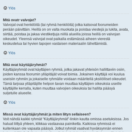
Ylös
Mitä ovatr valvojat?
Valvojat ovat henkilöitä (tai ryhmä henkilöitä) jotka katsovat foorumeiden
perään päivittäin. Heillä on on valta muokata ja poistaa viestejä ja lukita, avata,
siirtää, poistaa ja jakaa viestiketjuja niillä alueilla joissa heillä on valvojan
oikeudet. Yleensä valvojat ovat paikalla estämässä aiheen vierestä
keskustelua tai hyvien tapojen vastaisen materiaalin lähettämistä.
Ylös
Mitä ovat käyttäjäryhmät?
Käyttäjäryhmät ovat käyttäjien ryhmiä, jotka jakavat yhteisön hallittaviin osiin,
joiden kanssa foorumin ylläpitäjät voivat toimia. Jokainen käyttäjä voi kuulua
useisiin ryhmiin ja jokaiselle ryhmälle voidaan määritellä yksilölliset oikeudet.
Tämä tarjoaa ylläpitäjille helpon tavan muuttaa käyttäjien oikeuksia useille
käyttäjille kerralla, kuten muuttaa valvojien oikeuksia tai hallita pääsyä
suljetulle alueelle.
Ylös
Missä ovat käyttäjäryhmät ja miten liityn sellaiseen?
Voit nähdä kaikki ryhmät “Käyttäjäryhmät”-linkin kautta omissa asetuksissa. Jos
haluat liittyä yhteen, klikkaa vastaavaa painiketta. Kaikissa ryhmissä ei
kuitenkaan ole vapaata pääsyä. Jotkut ryhmät vaativat hyväksynnän ennen