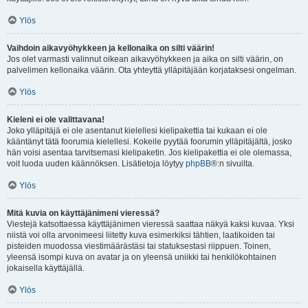
Ylös
Vaihdoin aikavyöhykkeen ja kellonaika on silti väärin!
Jos olet varmasti valinnut oikean aikavyöhykkeen ja aika on silti väärin, on
palvelimen kellonaika väärin. Ota yhteyttä ylläpitäjään korjataksesi ongelman.
Ylös
Kieleni ei ole valittavana!
Joko ylläpitäjä ei ole asentanut kielellesi kielipakettia tai kukaan ei ole
kääntänyt tätä foorumia kielellesi. Kokeile pyytää foorumin ylläpitäjältä, josko
hän voisi asentaa tarvitsemasi kielipaketin. Jos kielipakettia ei ole olemassa,
voit luoda uuden käännöksen. Lisätietoja löytyy
phpBB
®:n sivuilta.
Ylös
Mitä kuvia on käyttäjänimeni vieressä?
Viestejä katsottaessa käyttäjänimen vieressä saattaa näkyä kaksi kuvaa. Yksi
niistä voi olla arvonimeesi liitetty kuva esimerkiksi tähtien, laatikoiden tai
pisteiden muodossa viestimäärästäsi tai statuksestasi riippuen. Toinen,
yleensä isompi kuva on avatar ja on yleensä uniikki tai henkilökohtainen
jokaisella käyttäjällä.
Ylös