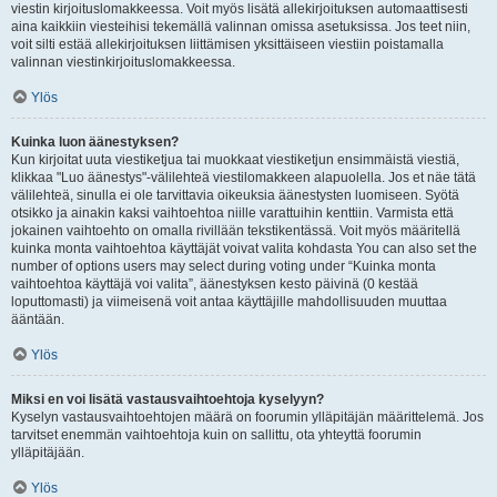
viestin kirjoituslomakkeessa. Voit myös lisätä allekirjoituksen automaattisesti
aina kaikkiin viesteihisi tekemällä valinnan omissa asetuksissa. Jos teet niin,
voit silti estää allekirjoituksen liittämisen yksittäiseen viestiin poistamalla
valinnan viestinkirjoituslomakkeessa.
Ylös
Kuinka luon äänestyksen?
Kun kirjoitat uuta viestiketjua tai muokkaat viestiketjun ensimmäistä viestiä,
klikkaa "Luo äänestys"-välilehteä viestilomakkeen alapuolella. Jos et näe tätä
välilehteä, sinulla ei ole tarvittavia oikeuksia äänestysten luomiseen. Syötä
otsikko ja ainakin kaksi vaihtoehtoa niille varattuihin kenttiin. Varmista että
jokainen vaihtoehto on omalla rivillään tekstikentässä. Voit myös määritellä
kuinka monta vaihtoehtoa käyttäjät voivat valita kohdasta You can also set the
number of options users may select during voting under “Kuinka monta
vaihtoehtoa käyttäjä voi valita”, äänestyksen kesto päivinä (0 kestää
loputtomasti) ja viimeisenä voit antaa käyttäjille mahdollisuuden muuttaa
ääntään.
Ylös
Miksi en voi lisätä vastausvaihtoehtoja kyselyyn?
Kyselyn vastausvaihtoehtojen määrä on foorumin ylläpitäjän määrittelemä. Jos
tarvitset enemmän vaihtoehtoja kuin on sallittu, ota yhteyttä foorumin
ylläpitäjään.
Ylös