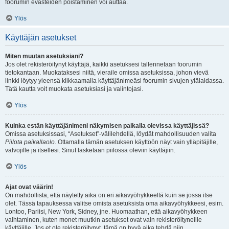
foorumin evästeiden poistaminen voi auttaa.
Ylös
Käyttäjän asetukset
Miten muutan asetuksiani?
Jos olet rekisteröitynyt käyttäjä, kaikki asetuksesi tallennetaan foorumin
tietokantaan. Muokataksesi niitä, vieraile omissa asetuksissa, johon vievä
linkki löytyy yleensä klikkaamalla käyttäjänimeäsi foorumin sivujen ylälaidassa.
Tätä kautta voit muokata asetuksiasi ja valintojasi.
Ylös
Kuinka estän käyttäjänimeni näkymisen paikalla olevissa käyttäjissä?
Omissa asetuksissasi, “Asetukset”-välilehdellä, löydät mahdollisuuden valita
Piilota paikallaolo
. Ottamalla tämän asetuksen käyttöön näyt vain ylläpitäjille,
valvojille ja itsellesi. Sinut lasketaan piilossa oleviin käyttäjiin.
Ylös
Ajat ovat väärin!
On mahdollista, että näytetty aika on eri aikavyöhykkeeltä kuin se jossa itse
olet. Tässä tapauksessa valitse omista asetuksista oma aikavyöhykkeesi, esim.
Lontoo, Pariisi, New York, Sidney, jne. Huomaathan, että aikavyöhykkeen
vaihtaminen, kuten monet muutkin asetukset ovat vain rekisteröityneille
käyttäjille. Jos et ole rekisteröitynyt, tämä on hyvä aika tehdä niin.