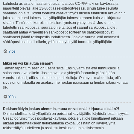
kahdesta asiasta on saattanut tapahtua. Jos COPPA-tuki on käytössä ja
määrittelit olevasi alle 13-vuotias rekisteröityessäsi, sinun tulee seurata
saamiasi ohjeita. Jotkut foorumit vaativat myös uusien tunnusten aktivoinnin
joko sinun itsesi toimesta tai ylläpitäjän toimesta ennen kuin voit kirjautua
sisään. Tämä tieto kerrottiin rekisteröitymisen yhteydessä. Jos sinulle
lähetettiin sähköpostia, seuraa ohjeita. Jos et saanut sähköpostia, olet
saattanut antaa virheellisen sähköpostiosoitteen tai sähköpostit ovat
saattaneet jäädä roskapostisuodattimeen. Jos olet varma, että antamasi
sähköpostiosoite oli oikein, yritä ottaa yhteyttä foorumin ylläpitäjään.
Ylös
Miksi en voi kirjautua sisään?
Tämän tapahtumiseen on useita syitä. Ensin, varmista että tunnuksesi ja
salasanasi ovat oikein. Jos ne ovat, ota yhteyttä foorumin ylläpitäjään
varmistaaksesi, että sinulla ei ole porttikieltoja. On myös mahdollista, että
sivuston omistajalla on asetusvirhe heidän päässään ja heidän pitäisi korjata
se.
Ylös
Rekisteröidyin joskus aiemmin, mutta en voi enää kirjautua sisään?!
On mahdollista, että ylläpitäjä on poistanut käyttäjätilisi käytöstä jostain syystä.
Useat foorumit myös poistavat käyttäjiä, jotka eivät ole kirjoittaneet pitkään
aikaan pienentääkseen tietokantansa kokoa. Jos näin on käynyt, yritä
rekisteröityä uudelleen ja osallistu keskusteluun aktiivisemmin.