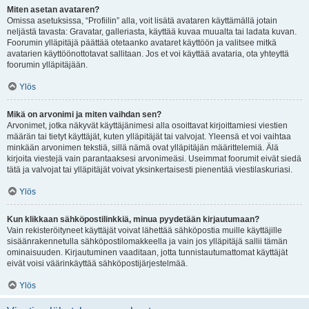
Miten asetan avataren?
Omissa asetuksissa, “Profiilin” alla, voit lisätä avataren käyttämällä jotain
neljästä tavasta: Gravatar, galleriasta, käyttää kuvaa muualta tai ladata kuvan.
Foorumin ylläpitäjä päättää otetaanko avataret käyttöön ja valitsee mitkä
avatarien käyttöönottotavat sallitaan. Jos et voi käyttää avataria, ota yhteyttä
foorumin ylläpitäjään.
Ylös
Mikä on arvonimi ja miten vaihdan sen?
Arvonimet, jotka näkyvät käyttäjänimesi alla osoittavat kirjoittamiesi viestien
määrän tai tietyt käyttäjät, kuten ylläpitäjät tai valvojat. Yleensä et voi vaihtaa
minkään arvonimen tekstiä, sillä nämä ovat ylläpitäjän määrittelemiä. Älä
kirjoita viestejä vain parantaaksesi arvonimeäsi. Useimmat foorumit eivät siedä
tätä ja valvojat tai ylläpitäjät voivat yksinkertaisesti pienentää viestilaskuriasi.
Ylös
Kun klikkaan sähköpostilinkkiä, minua pyydetään kirjautumaan?
Vain rekisteröityneet käyttäjät voivat lähettää sähköpostia muille käyttäjille
sisäänrakennetulla sähköpostilomakkeella ja vain jos ylläpitäjä sallii tämän
ominaisuuden. Kirjautuminen vaaditaan, jotta tunnistautumattomat käyttäjät
eivät voisi väärinkäyttää sähköpostijärjestelmää.
Ylös