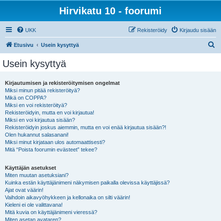
Hirvikatu 10 - foorumi
UKK
Rekisteröidy
Kirjaudu sisään
E
Etusivu
Usein kysyttyä
t
Usein kysyttyä
s
i
Kirjautumisen ja rekisteröitymisen ongelmat
Miksi minun pitää rekisteröityä?
Mikä on COPPA?
Miksi en voi rekisteröityä?
Rekisteröidyin, mutta en voi kirjautua!
Miksi en voi kirjautua sisään?
Rekisteröidyin joskus aiemmin, mutta en voi enää kirjautua sisään?!
Olen hukannut salasanani!
Miksi minut kirjataan ulos automaattisesti?
Mitä “Poista foorumin evästeet” tekee?
Käyttäjän asetukset
Miten muutan asetuksiani?
Kuinka estän käyttäjänimeni näkymisen paikalla olevissa käyttäjissä?
Ajat ovat väärin!
Vaihdoin aikavyöhykkeen ja kellonaika on silti väärin!
Kieleni ei ole valittavana!
Mitä kuvia on käyttäjänimeni vieressä?
Miten asetan avataren?