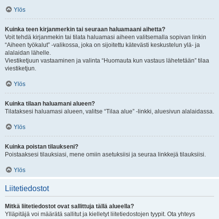
Ylös
Kuinka teen kirjanmerkin tai seuraan haluamaani aihetta?
Voit tehdä kirjanmekin tai tilata haluamasi aiheen valitsemalla sopivan linkin
“Aiheen työkalut” -valikossa, joka on sijoitettu kätevästi keskustelun ylä- ja
alalaidan lähelle.
Viestiketjuun vastaaminen ja valinta “Huomauta kun vastaus lähetetään” tilaa
viestiketjun.
Ylös
Kuinka tilaan haluamani alueen?
Tilataksesi haluamasi alueen, valitse “Tilaa alue” -linkki, aluesivun alalaidassa.
Ylös
Kuinka poistan tilaukseni?
Poistaaksesi tilauksiasi, mene omiin asetuksiisi ja seuraa linkkejä tilauksiisi.
Ylös
Liitetiedostot
Mitkä liitetiedostot ovat sallittuja tällä alueella?
Ylläpitäjä voi määrätä sallitut ja kielletyt liitetiedostojen tyypit. Ota yhteys