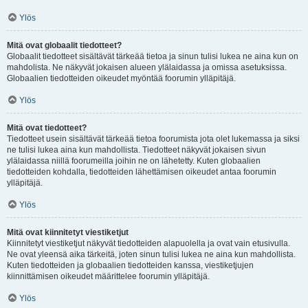
Ylös
Mitä ovat globaalit tiedotteet?
Globaalit tiedotteet sisältävät tärkeää tietoa ja sinun tulisi lukea ne aina kun on
mahdolista. Ne näkyvät jokaisen alueen ylälaidassa ja omissa asetuksissa.
Globaalien tiedotteiden oikeudet myöntää foorumin ylläpitäjä.
Ylös
Mitä ovat tiedotteet?
Tiedotteet usein sisältävät tärkeää tietoa foorumista jota olet lukemassa ja siksi
ne tulisi lukea aina kun mahdollista. Tiedotteet näkyvät jokaisen sivun
ylälaidassa niillä foorumeilla joihin ne on lähetetty. Kuten globaalien
tiedotteiden kohdalla, tiedotteiden lähettämisen oikeudet antaa foorumin
ylläpitäjä.
Ylös
Mitä ovat kiinnitetyt viestiketjut
Kiinnitetyt viestiketjut näkyvät tiedotteiden alapuolella ja ovat vain etusivulla.
Ne ovat yleensä aika tärkeitä, joten sinun tulisi lukea ne aina kun mahdollista.
Kuten tiedotteiden ja globaalien tiedotteiden kanssa, viestiketjujen
kiinnittämisen oikeudet määrittelee foorumin ylläpitäjä.
Ylös