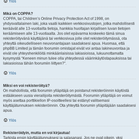
Ylös
Mikä on COPPA?
COPPA, tai Children’s Online Privacy Protection Act of 1998, on
yhdysvaltalainen laki, joka vaatii kaikkien verkkosivustojen, jotka mahdollisesti
keräävät alle 13-vuotiailta tietoja, hankkia huoltajan kirjallisen luvan tietojen
keräämiseen alle 13-vuotiaalta. Jos olet epävarma koskeeko tämä sinua
rekisteröityvänä käyttäjänä tai verkkosivua jolle olet rekisteröitymässä, ota
yhteyttä oikeudelliseen neuvonantajaan saadaksesi apua. Huomaa, että
phpBB Limited ja tämän foorumin omistajat eivät voi antaa lakineuvontaa ja
eivät ole yhteyshenkilöitä minkäänlaisissa lakiasioissa, lukuunottamatta
kysymystä “Keneen minun tulee olla yhteydessä väärinkäytöstapauksissa tai
lakiasioissa tähän foorumiin liittyen?”.
Ylös
Miksi en voi rekisteröityä?
On mahdollista, että foorumin ylläpitäjä on poistanut rekisteröinnin käytöstä
estääkseen uusia vierailijoita rekisteröitymästä. Foorumin ylläpitäjä on voinut
myös asettaa porttikiellon IP-osoitteellesi tai estänyt valitsemasi
käyttäjätunnuksen rekisteröinnin. Ota yhteyttä foorumin ylläpitäjään saadaksesi
apua.
Ylös
Rekisteröidyin, mutta en voi kirjautua!
Tarkista ensin käyttäjätunnuksesi ja salasanasi. Jos ne ovat oikein, yksi