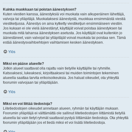
Kuinka muokkaan tai poistan äänestyksen?
Kuten viestien kanssa, äänestyksiä voi muokata vain alkuperäinen lähettäjä,
valvoja tai ylläpitäjä. Muokataksesi äänestystä, muokkaa ensimmäistä viestiä
viestiketjussa. Äänestys on aina kytketty viestiketjun ensimmäiseen viestiin.
Jos kukaan ei ole vielä äänestänyt, käyttäjät voivat poistaa äänestyksen tai
muokata mitä tahansa äänestyksen asetusta. Jos käyttäjät ovat kuitenkin jo
äänestäneet, vain valvojat tai ylläpitäjät voivat muokata tai poistaa sen. Tämä
estää äänestysvaihtoehtojen vaihtamisen kesken äänestyksen.
Ylös
Miksi en pääse alueelle?
Jotkin alueet saattavat olla rajattu vain tietyille käyttäjille tai ryhmille.
Katsoaksesi, lukeaksesi, kirjoittaaksesi tai muiden toimintojen tekeminen
alueella saattaa tarvita erikoisoikeuksia. Jos haluat oikeudet, ota yhteyttä
foorumin valvojaan tai ylläpitäjään.
Ylös
Miksi en voi liittää tiedostoja?
Liitetiedostojen oikeudet annetaan alueen, ryhmän tai käyttäjän mukaan.
Foorumin ylläpitäjä ei välttämättä ole sallinut liitetiedostojen liittämistä tietyllä
alueella tai vain tietyt ryhmät saattavat pystyä liittämään tiedostoja. Ota yhteyttä
foorumin ylläpitäjään jos et tiedä miksi et voi lisätä liitetiedostoja.