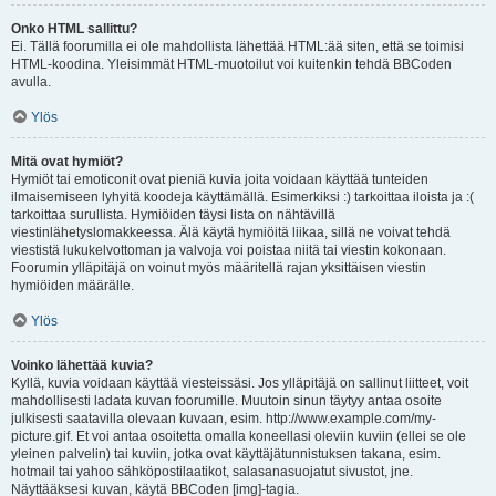
Onko HTML sallittu?
Ei. Tällä foorumilla ei ole mahdollista lähettää HTML:ää siten, että se toimisi
HTML-koodina. Yleisimmät HTML-muotoilut voi kuitenkin tehdä BBCoden
avulla.
Ylös
Mitä ovat hymiöt?
Hymiöt tai emoticonit ovat pieniä kuvia joita voidaan käyttää tunteiden
ilmaisemiseen lyhyitä koodeja käyttämällä. Esimerkiksi :) tarkoittaa iloista ja :(
tarkoittaa surullista. Hymiöiden täysi lista on nähtävillä
viestinlähetyslomakkeessa. Älä käytä hymiöitä liikaa, sillä ne voivat tehdä
viestistä lukukelvottoman ja valvoja voi poistaa niitä tai viestin kokonaan.
Foorumin ylläpitäjä on voinut myös määritellä rajan yksittäisen viestin
hymiöiden määrälle.
Ylös
Voinko lähettää kuvia?
Kyllä, kuvia voidaan käyttää viesteissäsi. Jos ylläpitäjä on sallinut liitteet, voit
mahdollisesti ladata kuvan foorumille. Muutoin sinun täytyy antaa osoite
julkisesti saatavilla olevaan kuvaan, esim. http://www.example.com/my-
picture.gif. Et voi antaa osoitetta omalla koneellasi oleviin kuviin (ellei se ole
yleinen palvelin) tai kuviin, jotka ovat käyttäjätunnistuksen takana, esim.
hotmail tai yahoo sähköpostilaatikot, salasanasuojatut sivustot, jne.
Näyttääksesi kuvan, käytä BBCoden [img]-tagia.