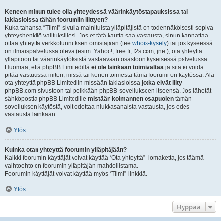
Keneen minun tulee olla yhteydessä väärinkäytöstapauksissa tai
lakiasioissa tähän foorumiin liittyen?
Kuka tahansa “Tiimi”-sivulla mainituista ylläpitäjistä on todennäköisesti sopiva
yhteyshenkilö valituksillesi. Jos et tätä kautta saa vastausta, sinun kannattaa
ottaa yhteyttä verkkotunnuksen omistajaan (tee
whois-kysely
) tai jos kyseessä
on ilmaispalvelussa oleva (esim. Yahoo!, free.fr, f2s.com, jne.), ota yhteyttä
ylläpitoon tai väärinkäytöksistä vastaavaan osastoon kyseisessä palvelussa.
Huomaa, että phpBB Limitedillä
ei ole lainkaan toimivaltaa
ja sitä ei voida
pitää vastuussa miten, missä tai kenen toimesta tämä foorumi on käytössä. Älä
ota yhteyttä phpBB Limitediin missään lakiasioissa
jotka eivät liity
phpBB.com-sivustoon tai pelkkään phpBB-sovellukseen itseensä. Jos lähetät
sähköpostia phpBB Limitedille
mistään kolmannen osapuolen
tämän
sovelluksen käytöstä, voit odottaa niukkasanaista vastausta, jos edes
vastausta lainkaan.
Ylös
Kuinka otan yhteyttä foorumin ylläpitäjään?
Kaikki foorumin käyttäjät voivat käyttää “Ota yhteyttä” -lomaketta, jos täämä
vaihtoehto on foorumin ylläpitäjän mahdollistama.
Foorumin käyttäjät voivat käyttää myös “Tiimi”-linkkiä.
Ylös
Hyppää