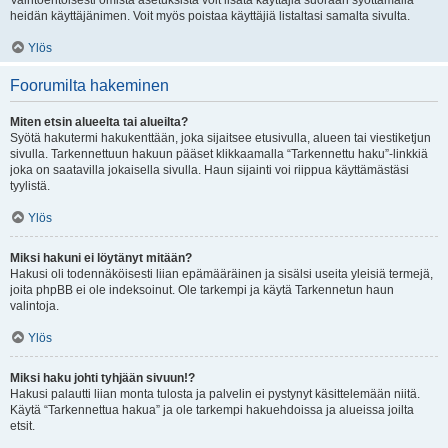
Vaihtoehtoisesti omista asetuksista voit lisätä käyttäjiä suoraan syöttämällä
heidän käyttäjänimen. Voit myös poistaa käyttäjiä listaltasi samalta sivulta.
Ylös
Foorumilta hakeminen
Miten etsin alueelta tai alueilta?
Syötä hakutermi hakukenttään, joka sijaitsee etusivulla, alueen tai viestiketjun
sivulla. Tarkennettuun hakuun pääset klikkaamalla “Tarkennettu haku”-linkkiä
joka on saatavilla jokaisella sivulla. Haun sijainti voi riippua käyttämästäsi
tyylistä.
Ylös
Miksi hakuni ei löytänyt mitään?
Hakusi oli todennäköisesti liian epämääräinen ja sisälsi useita yleisiä termejä,
joita phpBB ei ole indeksoinut. Ole tarkempi ja käytä Tarkennetun haun
valintoja.
Ylös
Miksi haku johti tyhjään sivuun!?
Hakusi palautti liian monta tulosta ja palvelin ei pystynyt käsittelemään niitä.
Käytä “Tarkennettua hakua” ja ole tarkempi hakuehdoissa ja alueissa joilta
etsit.