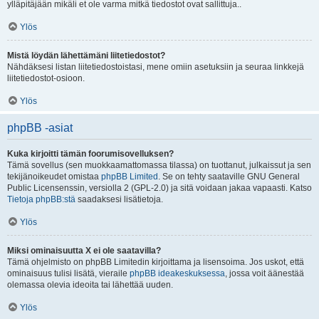
ylläpitäjään mikäli et ole varma mitkä tiedostot ovat sallittuja..
Ylös
Mistä löydän lähettämäni liitetiedostot?
Nähdäksesi listan liitetiedostoistasi, mene omiin asetuksiin ja seuraa linkkejä
liitetiedostot-osioon.
Ylös
phpBB -asiat
Kuka kirjoitti tämän foorumisovelluksen?
Tämä sovellus (sen muokkaamattomassa tilassa) on tuottanut, julkaissut ja sen
tekijänoikeudet omistaa
phpBB Limited
. Se on tehty saataville GNU General
Public Licensenssin, versiolla 2 (GPL-2.0) ja sitä voidaan jakaa vapaasti. Katso
Tietoja phpBB:stä
saadaksesi lisätietoja.
Ylös
Miksi ominaisuutta X ei ole saatavilla?
Tämä ohjelmisto on phpBB Limitedin kirjoittama ja lisensoima. Jos uskot, että
ominaisuus tulisi lisätä, vieraile
phpBB ideakeskuksessa
, jossa voit äänestää
olemassa olevia ideoita tai lähettää uuden.
Ylös