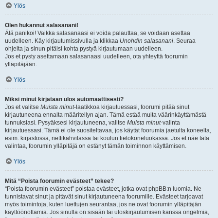
Ylös
Olen hukannut salasanani!
Älä panikoi! Vaikka salasanaasi ei voida palauttaa, se voidaan asettaa
uudelleen. Käy kirjautumissivulla ja klikkaa
Unohdin salasanani
. Seuraa
ohjeita ja sinun pitäisi kohta pystyä kirjautumaan uudelleen.
Jos et pysty asettamaan salasanaasi uudelleen, ota yhteyttä foorumin
ylläpitäjään.
Ylös
Miksi minut kirjataan ulos automaattisesti?
Jos et valitse
Muista minut
-laatikkoa kirjautuessasi, foorumi pitää sinut
kirjautuneena ennalta määritellyn ajan. Tämä estää muita väärinkäyttämästä
tunnuksiasi. Pysyäksesi kirjautuneena, valitse
Muista minut
-valinta
kirjautuessasi. Tämä ei ole suositeltavaa, jos käytät foorumia jaetulta koneelta,
esim. kirjastossa, nettikahvilassa tai koulun tietokoneluokassa. Jos et näe tätä
valintaa, foorumin ylläpitäjä on estänyt tämän toiminnon käyttämisen.
Ylös
Mitä “Poista foorumin evästeet” tekee?
“Poista foorumin evästeet” poistaa evästeet, jotka ovat phpBB:n luomia. Ne
tunnistavat sinut ja pitävät sinut kirjautuneena foorumille. Evästeet tarjoavat
myös toimintoja, kuten luettujen seurantaa, jos ne ovat foorumin ylläpitäjän
käyttöönottamia. Jos sinulla on sisään tai uloskirjautumisen kanssa ongelmia,