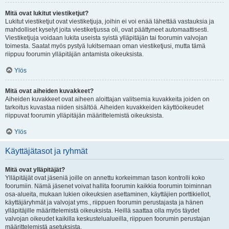
Mitä ovat lukitut viestiketjut?
Lukitut viestiketjut ovat viestiketjuja, joihin ei voi enää lähettää vastauksia ja
mahdolliset kyselyt joita viestiketjussa oli, ovat päättyneet automaattisesti.
Viestiketjuja voidaan lukita useista syistä ylläpitäjän tai foorumin valvojan
toimesta. Saatat myös pystyä lukitsemaan oman viestiketjusi, mutta tämä
riippuu foorumin ylläpitäjän antamista oikeuksista.
Ylös
Mitä ovat aiheiden kuvakkeet?
Aiheiden kuvakkeet ovat aiheen aloittajan valitsemia kuvakkeita joiden on
tarkoitus kuvastaa niiden sisältöä. Aiheiden kuvakkeiden käyttöoikeudet
riippuvat foorumin ylläpitäjän määrittelemistä oikeuksista.
Ylös
Käyttäjätasot ja ryhmät
Mitä ovat ylläpitäjät?
Ylläpitäjät ovat jäseniä joille on annettu korkeimman tason kontrolli koko
foorumiin. Nämä jäsenet voivat hallita foorumin kaikkia foorumin toiminnan
osa-alueita, mukaan lukien oikeuksien asettaminen, käyttäjien porttikiellot,
käyttäjäryhmät ja valvojat yms., riippuen foorumin perustajasta ja hänen
ylläpitäjille määrittelemistä oikeuksista. Heillä saattaa olla myös täydet
valvojan oikeudet kaikilla keskustelualueilla, riippuen foorumin perustajan
määrittelemistä asetuksista.