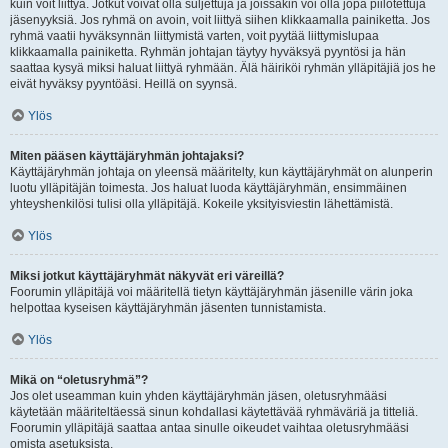
kuin voit liittyä. Jotkut voivat olla suljettuja ja joissakin voi olla jopa piilotettuja
jäsenyyksiä. Jos ryhmä on avoin, voit liittyä siihen klikkaamalla painiketta. Jos
ryhmä vaatii hyväksynnän liittymistä varten, voit pyytää liittymislupaa
klikkaamalla painiketta. Ryhmän johtajan täytyy hyväksyä pyyntösi ja hän
saattaa kysyä miksi haluat liittyä ryhmään. Älä häiriköi ryhmän ylläpitäjiä jos he
eivät hyväksy pyyntöäsi. Heillä on syynsä.
Ylös
Miten pääsen käyttäjäryhmän johtajaksi?
Käyttäjäryhmän johtaja on yleensä määritelty, kun käyttäjäryhmät on alunperin
luotu ylläpitäjän toimesta. Jos haluat luoda käyttäjäryhmän, ensimmäinen
yhteyshenkilösi tulisi olla ylläpitäjä. Kokeile yksityisviestin lähettämistä.
Ylös
Miksi jotkut käyttäjäryhmät näkyvät eri väreillä?
Foorumin ylläpitäjä voi määritellä tietyn käyttäjäryhmän jäsenille värin joka
helpottaa kyseisen käyttäjäryhmän jäsenten tunnistamista.
Ylös
Mikä on “oletusryhmä”?
Jos olet useamman kuin yhden käyttäjäryhmän jäsen, oletusryhmääsi
käytetään määriteltäessä sinun kohdallasi käytettävää ryhmäväriä ja titteliä.
Foorumin ylläpitäjä saattaa antaa sinulle oikeudet vaihtaa oletusryhmääsi
omista asetuksista.