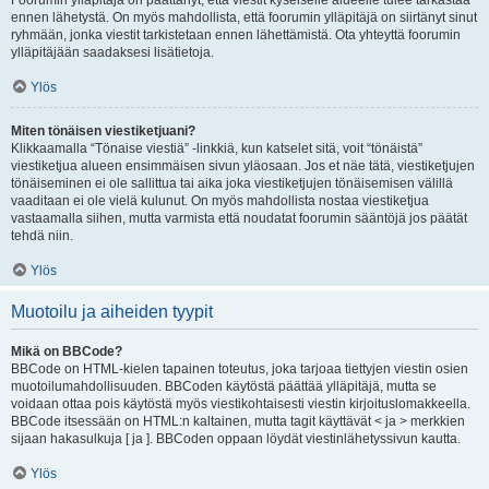
Foorumin ylläpitäjä on päättänyt, että viestit kyseiselle alueelle tulee tarkastaa
ennen lähetystä. On myös mahdollista, että foorumin ylläpitäjä on siirtänyt sinut
ryhmään, jonka viestit tarkistetaan ennen lähettämistä. Ota yhteyttä foorumin
ylläpitäjään saadaksesi lisätietoja.
Ylös
Miten tönäisen viestiketjuani?
Klikkaamalla “Tönaise viestiä” -linkkiä, kun katselet sitä, voit “tönäistä”
viestiketjua alueen ensimmäisen sivun yläosaan. Jos et näe tätä, viestiketjujen
tönäiseminen ei ole sallittua tai aika joka viestiketjujen tönäisemisen välillä
vaaditaan ei ole vielä kulunut. On myös mahdollista nostaa viestiketjua
vastaamalla siihen, mutta varmista että noudatat foorumin sääntöjä jos päätät
tehdä niin.
Ylös
Muotoilu ja aiheiden tyypit
Mikä on BBCode?
BBCode on HTML-kielen tapainen toteutus, joka tarjoaa tiettyjen viestin osien
muotoilumahdollisuuden. BBCoden käytöstä päättää ylläpitäjä, mutta se
voidaan ottaa pois käytöstä myös viestikohtaisesti viestin kirjoituslomakkeella.
BBCode itsessään on HTML:n kaltainen, mutta tagit käyttävät < ja > merkkien
sijaan hakasulkuja [ ja ]. BBCoden oppaan löydät viestinlähetyssivun kautta.
Ylös