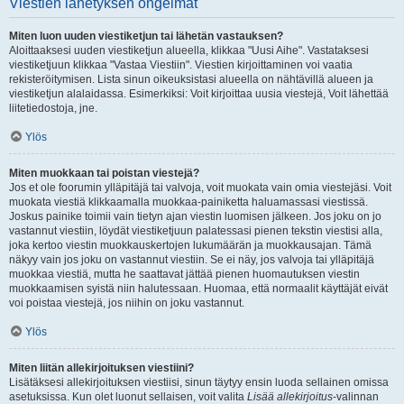
Viestien lähetyksen ongelmat
Miten luon uuden viestiketjun tai lähetän vastauksen?
Aloittaaksesi uuden viestiketjun alueella, klikkaa "Uusi Aihe". Vastataksesi
viestiketjuun klikkaa "Vastaa Viestiin". Viestien kirjoittaminen voi vaatia
rekisteröitymisen. Lista sinun oikeuksistasi alueella on nähtävillä alueen ja
viestiketjun alalaidassa. Esimerkiksi: Voit kirjoittaa uusia viestejä, Voit lähettää
liitetiedostoja, jne.
Ylös
Miten muokkaan tai poistan viestejä?
Jos et ole foorumin ylläpitäjä tai valvoja, voit muokata vain omia viestejäsi. Voit
muokata viestiä klikkaamalla muokkaa-painiketta haluamassasi viestissä.
Joskus painike toimii vain tietyn ajan viestin luomisen jälkeen. Jos joku on jo
vastannut viestiin, löydät viestiketjuun palatessasi pienen tekstin viestisi alla,
joka kertoo viestin muokkauskertojen lukumäärän ja muokkausajan. Tämä
näkyy vain jos joku on vastannut viestiin. Se ei näy, jos valvoja tai ylläpitäjä
muokkaa viestiä, mutta he saattavat jättää pienen huomautuksen viestin
muokkaamisen syistä niin halutessaan. Huomaa, että normaalit käyttäjät eivät
voi poistaa viestejä, jos niihin on joku vastannut.
Ylös
Miten liitän allekirjoituksen viestiini?
Lisätäksesi allekirjoituksen viestiisi, sinun täytyy ensin luoda sellainen omissa
asetuksissa. Kun olet luonut sellaisen, voit valita
Lisää allekirjoitus
-valinnan