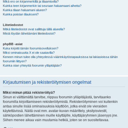
Mikä ero on kirjanmerkillä ja tilaamisella?
Kuinka teen kirjanmerkin tai seuraan haluamaani aihetta?
Kuinka tilaan haluamani alueen?
Kuinka poistan tilaukseni?
Liitetiedostot
Mitkä liitetiedostot ovat sallittuja tällä alueella?
Mistä löydän lähettämäni liitetiedostot?
phpBB -asiat
Kuka kirjoitti tämän foorumisovelluksen?
Miksi ominaisuutta X ei ole saatavilla?
Keneen minun tulee olla yhteydessä väärinkäytöstapauksissa tai lakiasioissa tähän
foorumiin liittyen?
Kuinka otan yhteyttä foorumin ylläpitäjään?
Kirjautumisen ja rekisteröitymisen ongelmat
Miksi minun pitää rekisteröityä?
Sinun ei välttämättä tarvitse, riippuu foorumin ylläpitäjästä, tarvitaanko
foorumilla kirjoittamiseen rekisteröitymistä. Rekisteröityminen voi kuitenkin
antaa sinulle lisää ominaisuuksia käyttöön, jotka eivät ole vieraiden
käytettävissä. Näitä ovat mm. avatar-kuvan määrittely, yksityisviestit,
sähköpostien lähettäminen muille käyttäjille, käyttäjäryhmien jäsenyys jne.
Siihen menee aikaa vain muutamia hetkiä, joten se on suositeltavaa.