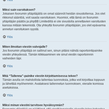
Ylös
Miksi sain varoituksen?
Jokaisen foorumin ylläpitäjällä on omat säännöt heidän sivustollensa. Jos olet
rikkonut sääntöä, voit saada varoituksen. Huomioi, että tämä on foorumin
ylläpitäjän päätös ja phpBB Limitedillä ei ole sivustolla annettavien varoitusten
kanssa mitään tekemistä. Ota yhteyttä foorumin ylläpitäjään, jos olet epävarma
annetun varoituksen syystä.
Ylös
Miten ilmoitan viestin valvojalle?
Jos foorumin ylläpitäjä on sallinut sen, sinun pitäisi nähdä raportointipainike
viestin yhteydessä. Tämän klikkaaminen vie sinut viestin raportoinnin
vaiheiden läpi.
Ylös
Mitä “Tallenna”-painike viestin kirjoittamisessa tekee?
Tämän avulla on mahdollista tallentaa luonnoksia, jotka voit kirjoittaa loppuun
ja lähettää myöhemmin. Avataksesi tallennetun luonnoksen, vieraile komissa
asetuksissa.
Ylös
Miksi minun viestini tarvitsee hyväksynnän?