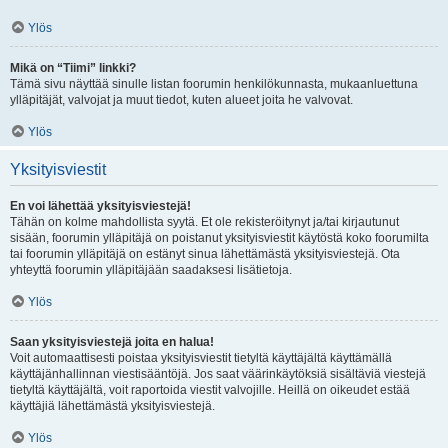
Ylös
Mikä on “Tiimi” linkki?
Tämä sivu näyttää sinulle listan foorumin henkilökunnasta, mukaanluettuna
ylläpitäjät, valvojat ja muut tiedot, kuten alueet joita he valvovat.
Ylös
Yksityisviestit
En voi lähettää yksityisviestejä!
Tähän on kolme mahdollista syytä. Et ole rekisteröitynyt ja/tai kirjautunut
sisään, foorumin ylläpitäjä on poistanut yksityisviestit käytöstä koko foorumilta
tai foorumin ylläpitäjä on estänyt sinua lähettämästä yksityisviestejä. Ota
yhteyttä foorumin ylläpitäjään saadaksesi lisätietoja.
Ylös
Saan yksityisviestejä joita en halua!
Voit automaattisesti poistaa yksityisviestit tietyltä käyttäjältä käyttämällä
käyttäjänhallinnan viestisääntöjä. Jos saat väärinkäytöksiä sisältäviä viestejä
tietyltä käyttäjältä, voit raportoida viestit valvojille. Heillä on oikeudet estää
käyttäjiä lähettämästä yksityisviestejä.
Ylös