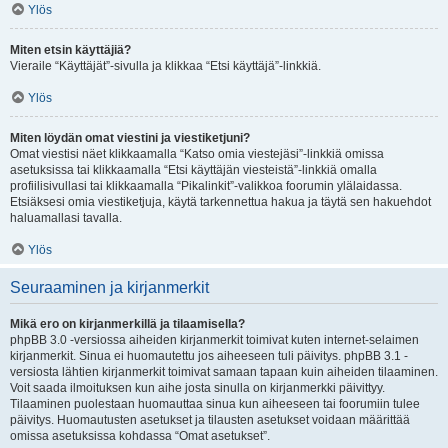
Ylös
Miten etsin käyttäjiä?
Vieraile “Käyttäjät”-sivulla ja klikkaa “Etsi käyttäjä”-linkkiä.
Ylös
Miten löydän omat viestini ja viestiketjuni?
Omat viestisi näet klikkaamalla “Katso omia viestejäsi”-linkkiä omissa
asetuksissa tai klikkaamalla “Etsi käyttäjän viesteistä”-linkkiä omalla
profiilisivullasi tai klikkaamalla “Pikalinkit”-valikkoa foorumin ylälaidassa.
Etsiäksesi omia viestiketjuja, käytä tarkennettua hakua ja täytä sen hakuehdot
haluamallasi tavalla.
Ylös
Seuraaminen ja kirjanmerkit
Mikä ero on kirjanmerkillä ja tilaamisella?
phpBB 3.0 -versiossa aiheiden kirjanmerkit toimivat kuten internet-selaimen
kirjanmerkit. Sinua ei huomautettu jos aiheeseen tuli päivitys. phpBB 3.1 -
versiosta lähtien kirjanmerkit toimivat samaan tapaan kuin aiheiden tilaaminen.
Voit saada ilmoituksen kun aihe josta sinulla on kirjanmerkki päivittyy.
Tilaaminen puolestaan huomauttaa sinua kun aiheeseen tai foorumiin tulee
päivitys. Huomautusten asetukset ja tilausten asetukset voidaan määrittää
omissa asetuksissa kohdassa “Omat asetukset”.