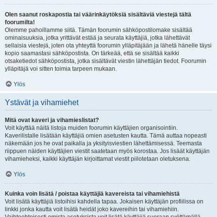
Olen saanut roskapostia tai väärinkäytöksiä sisältäviä viestejä tältä
foorumilta!
Olemme pahoillamme siitä. Tämän foorumin sähköpostilomake sisältää
ominaisuuksia, jotka yrittävät estää ja seurata käyttäjiä, jotka lähettävät
sellaisia viestejä, joten ota yhteyttä foorumin ylläpitäjään ja lähetä hänelle täysi
kopio saamastasi sähköpostista. On tärkeää, että se sisältää kaikki
otsaketiedot sähköpostista, jotka sisältävät viestin lähettäjän tiedot. Foorumin
ylläpitäjä voi sitten toimia tarpeen mukaan.
Ylös
Ystävät ja vihamiehet
Mitä ovat kaveri ja vihamieslistat?
Voit käyttää näitä listoja muiden foorumin käyttäjien organisointiin.
Kaverilistalle lisätään käyttäjiä omien asetusten kautta. Tämä auttaa nopeasti
näkemään jos he ovat paikalla ja yksityisviestien lähettämisessä. Teemasta
riippuen näiden käyttäjien viestit saatetaan myös korostaa. Jos lisäät käyttäjän
vihamieheksi, kaikki käyttäjän kirjoittamat viestit piilotetaan oletuksena.
Ylös
Kuinka voin lisätä / poistaa käyttäjiä kavereista tai vihamiehistä
Voit lisätä käyttäjiä listoihisi kahdella tapaa. Jokaisen käyttäjän profiilissa on
linkki jonka kautta voit lisätä heidät joko kavereihin tai vihamiehiin.