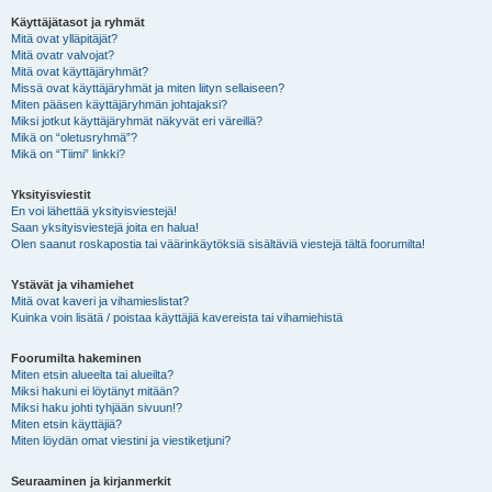
Käyttäjätasot ja ryhmät
Mitä ovat ylläpitäjät?
Mitä ovatr valvojat?
Mitä ovat käyttäjäryhmät?
Missä ovat käyttäjäryhmät ja miten liityn sellaiseen?
Miten pääsen käyttäjäryhmän johtajaksi?
Miksi jotkut käyttäjäryhmät näkyvät eri väreillä?
Mikä on “oletusryhmä”?
Mikä on “Tiimi” linkki?
Yksityisviestit
En voi lähettää yksityisviestejä!
Saan yksityisviestejä joita en halua!
Olen saanut roskapostia tai väärinkäytöksiä sisältäviä viestejä tältä foorumilta!
Ystävät ja vihamiehet
Mitä ovat kaveri ja vihamieslistat?
Kuinka voin lisätä / poistaa käyttäjiä kavereista tai vihamiehistä
Foorumilta hakeminen
Miten etsin alueelta tai alueilta?
Miksi hakuni ei löytänyt mitään?
Miksi haku johti tyhjään sivuun!?
Miten etsin käyttäjiä?
Miten löydän omat viestini ja viestiketjuni?
Seuraaminen ja kirjanmerkit