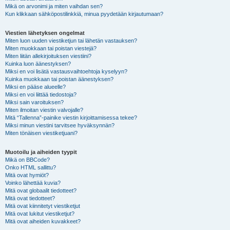
Mikä on arvonimi ja miten vaihdan sen?
Kun klikkaan sähköpostilinkkiä, minua pyydetään kirjautumaan?
Viestien lähetyksen ongelmat
Miten luon uuden viestiketjun tai lähetän vastauksen?
Miten muokkaan tai poistan viestejä?
Miten liitän allekirjoituksen viestiini?
Kuinka luon äänestyksen?
Miksi en voi lisätä vastausvaihtoehtoja kyselyyn?
Kuinka muokkaan tai poistan äänestyksen?
Miksi en pääse alueelle?
Miksi en voi liittää tiedostoja?
Miksi sain varoituksen?
Miten ilmoitan viestin valvojalle?
Mitä “Tallenna”-painike viestin kirjoittamisessa tekee?
Miksi minun viestini tarvitsee hyväksynnän?
Miten tönäisen viestiketjuani?
Muotoilu ja aiheiden tyypit
Mikä on BBCode?
Onko HTML sallittu?
Mitä ovat hymiöt?
Voinko lähettää kuvia?
Mitä ovat globaalit tiedotteet?
Mitä ovat tiedotteet?
Mitä ovat kiinnitetyt viestiketjut
Mitä ovat lukitut viestiketjut?
Mitä ovat aiheiden kuvakkeet?