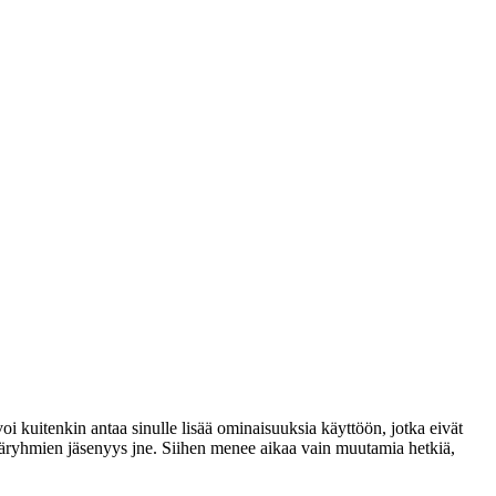
voi kuitenkin antaa sinulle lisää ominaisuuksia käyttöön, jotka eivät
täjäryhmien jäsenyys jne. Siihen menee aikaa vain muutamia hetkiä,