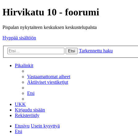
Hirvikatu 10 - foorumi
Pispalan nykytaiteen keskuksen keskustelupalsta
Hyppää sisältöön
Tarkennettu haku
Etsi
Pikalinkit
Vastaamattomat aiheet
Aktiiviset viestiketjut
Etsi
UKK
Kirjaudu sisään
Rekisteröidy
Etusivu
Usein kysyttyä
Etsi