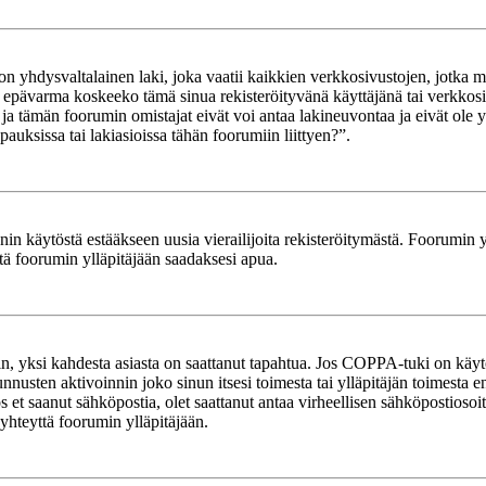
yhdysvaltalainen laki, joka vaatii kaikkien verkkosivustojen, jotka mahd
et epävarma koskeeko tämä sinua rekisteröityvänä käyttäjänä tai verkkosiv
tämän foorumin omistajat eivät voi antaa lakineuvontaa ja eivät ole yh
ksissa tai lakiasioissa tähän foorumiin liittyen?”.
in käytöstä estääkseen uusia vierailijoita rekisteröitymästä. Foorumin yl
tä foorumin ylläpitäjään saadaksesi apua.
in, yksi kahdesta asiasta on saattanut tapahtua. Jos COPPA-tuki on käytöss
nnusten aktivoinnin joko sinun itsesi toimesta tai ylläpitäjän toimesta e
Jos et saanut sähköpostia, olet saattanut antaa virheellisen sähköpostioso
 yhteyttä foorumin ylläpitäjään.