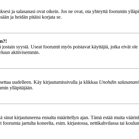
esi ja salasanasi ovat oikein. Jos ne ovat, ota yhteyttä foorumin ylläpit
ään ja heidän pitäisi korjata se.
än?!
stä jostain syystä. Useat foorumit myös poistavat käyttäjiä, jotka eivät o
teluun aktiivisemmin.
asettaa uudelleen. Käy kirjautumissivulla ja klikkaa
Unohdin salasanani
umin ylläpitäjään.
tää sinut kirjautuneena ennalta määritellyn ajan. Tämä estää muita vääri
ät foorumia jaetulta koneelta, esim. kirjastossa, nettikahvilassa tai koulu