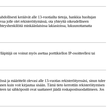
ollisesti keräävät alle 13-vuotiailta tietoja, hankkia huoltajan
ua jolle olet rekisteröitymässä, ota yhteyttä oikeudelliseen
teyshenkilöitä minkäänlaisissa lakiasioissa, lukuunottamatta
läpitäjä on voinut myös asettaa porttikiellon IP-osoitteellesi tai
ä ja määrittelit olevasi alle 13-vuotias rekisteröityessäsi, sinun tulee
nnen kuin voit kirjautua sisään. Tämä tieto kerrottiin rekisteröitymisen
itteen tai sähköpostit ovat saattaneet jäädä roskapostisuodattimeen. Jos