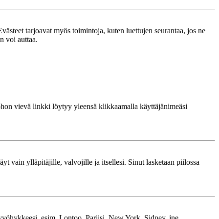
västeet tarjoavat myös toimintoja, kuten luettujen seurantaa, jos ne
n voi auttaa.
 johon vievä linkki löytyy yleensä klikkaamalla käyttäjänimeäsi
 vain ylläpitäjille, valvojille ja itsellesi. Sinut lasketaan piilossa
kavyöhykkeesi, esim. Lontoo, Pariisi, New York, Sidney, jne.