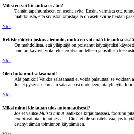
Miksi en voi kirjautua sisään?
Tämän tapahtumiseen on useita syitä. Ensin, varmista että tunnuks
mahdollista, että sivuston omistajalla on asetusvirhe heidän pääss
Ylös
Rekisteröidyin joskus aiemmin, mutta en voi enää kirjautua sisä
On mahdollista, että ylläpitäjä on poistanut käyttäjätilisi käytö
näin on käynyt, yritä rekisteröityä uudelleen ja osallistu keskus
Ylös
Olen hukannut salasanani!
Älä panikoi! Vaikka salasanaasi ei voida palauttaa, se voidaan 
Jos et pysty asettamaan salasanaasi uudelleen, ota yhteyttä foor
Ylös
Miksi minut kirjataan ulos automaattisesti?
Jos et valitse
Muista minut
-laatikkoa kirjautuessasi, foorumi pi
minut
-valinta kirjautuessasi. Tämä ei ole suositeltavaa, jos käyt
estänyt tämän toiminnon käyttämisen.