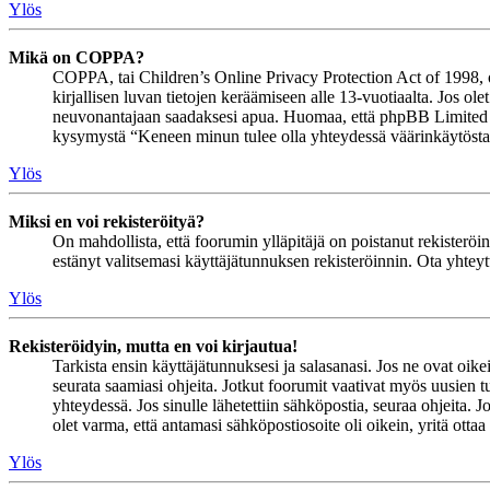
Ylös
Mikä on COPPA?
COPPA, tai Children’s Online Privacy Protection Act of 1998, on 
kirjallisen luvan tietojen keräämiseen alle 13-vuotiaalta. Jos ol
neuvonantajaan saadaksesi apua. Huomaa, että phpBB Limited ja 
kysymystä “Keneen minun tulee olla yhteydessä väärinkäytöstapau
Ylös
Miksi en voi rekisteröityä?
On mahdollista, että foorumin ylläpitäjä on poistanut rekisteröinn
estänyt valitsemasi käyttäjätunnuksen rekisteröinnin. Ota yhteyt
Ylös
Rekisteröidyin, mutta en voi kirjautua!
Tarkista ensin käyttäjätunnuksesi ja salasanasi. Jos ne ovat oike
seurata saamiasi ohjeita. Jotkut foorumit vaativat myös uusien tu
yhteydessä. Jos sinulle lähetettiin sähköpostia, seuraa ohjeita. 
olet varma, että antamasi sähköpostiosoite oli oikein, yritä ottaa
Ylös