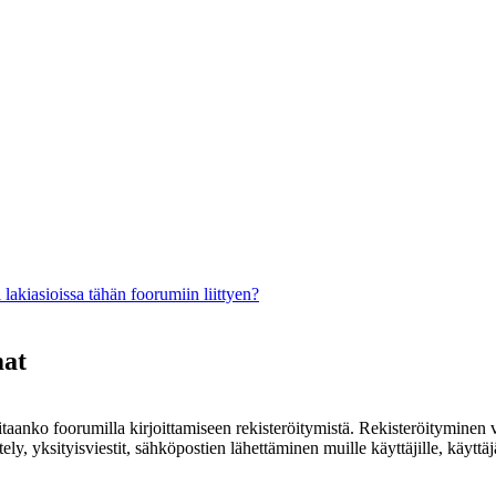
lakiasioissa tähän foorumiin liittyen?
mat
rvitaanko foorumilla kirjoittamiseen rekisteröitymistä. Rekisteröityminen 
ely, yksityisviestit, sähköpostien lähettäminen muille käyttäjille, käyt