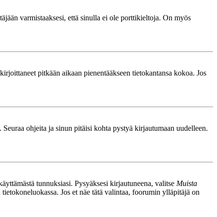
äjään varmistaaksesi, että sinulla ei ole porttikieltoja. On myös
le kirjoittaneet pitkään aikaan pienentääkseen tietokantansa kokoa. Jos
. Seuraa ohjeita ja sinun pitäisi kohta pystyä kirjautumaan uudelleen.
nkäyttämästä tunnuksiasi. Pysyäksesi kirjautuneena, valitse
Muista
n tietokoneluokassa. Jos et näe tätä valintaa, foorumin ylläpitäjä on