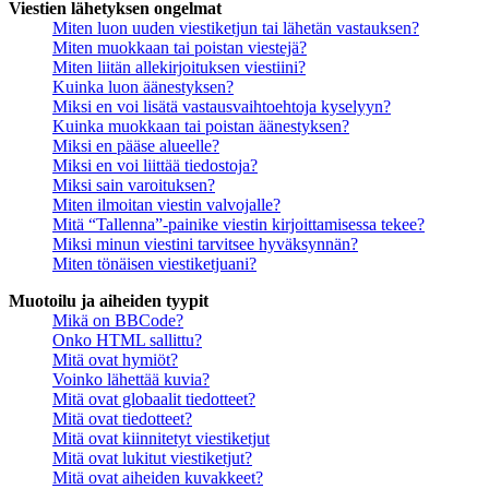
Viestien lähetyksen ongelmat
Miten luon uuden viestiketjun tai lähetän vastauksen?
Miten muokkaan tai poistan viestejä?
Miten liitän allekirjoituksen viestiini?
Kuinka luon äänestyksen?
Miksi en voi lisätä vastausvaihtoehtoja kyselyyn?
Kuinka muokkaan tai poistan äänestyksen?
Miksi en pääse alueelle?
Miksi en voi liittää tiedostoja?
Miksi sain varoituksen?
Miten ilmoitan viestin valvojalle?
Mitä “Tallenna”-painike viestin kirjoittamisessa tekee?
Miksi minun viestini tarvitsee hyväksynnän?
Miten tönäisen viestiketjuani?
Muotoilu ja aiheiden tyypit
Mikä on BBCode?
Onko HTML sallittu?
Mitä ovat hymiöt?
Voinko lähettää kuvia?
Mitä ovat globaalit tiedotteet?
Mitä ovat tiedotteet?
Mitä ovat kiinnitetyt viestiketjut
Mitä ovat lukitut viestiketjut?
Mitä ovat aiheiden kuvakkeet?