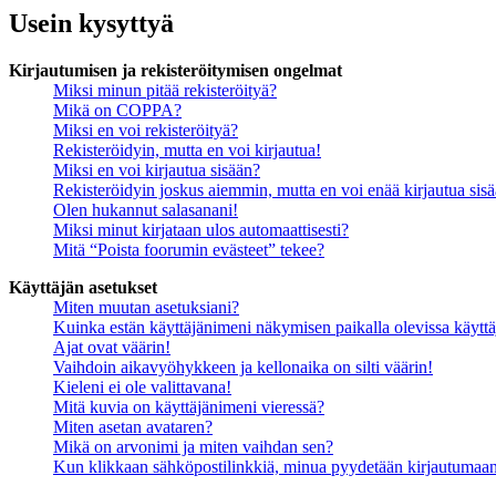
Usein kysyttyä
Kirjautumisen ja rekisteröitymisen ongelmat
Miksi minun pitää rekisteröityä?
Mikä on COPPA?
Miksi en voi rekisteröityä?
Rekisteröidyin, mutta en voi kirjautua!
Miksi en voi kirjautua sisään?
Rekisteröidyin joskus aiemmin, mutta en voi enää kirjautua sis
Olen hukannut salasanani!
Miksi minut kirjataan ulos automaattisesti?
Mitä “Poista foorumin evästeet” tekee?
Käyttäjän asetukset
Miten muutan asetuksiani?
Kuinka estän käyttäjänimeni näkymisen paikalla olevissa käyttä
Ajat ovat väärin!
Vaihdoin aikavyöhykkeen ja kellonaika on silti väärin!
Kieleni ei ole valittavana!
Mitä kuvia on käyttäjänimeni vieressä?
Miten asetan avataren?
Mikä on arvonimi ja miten vaihdan sen?
Kun klikkaan sähköpostilinkkiä, minua pyydetään kirjautumaa