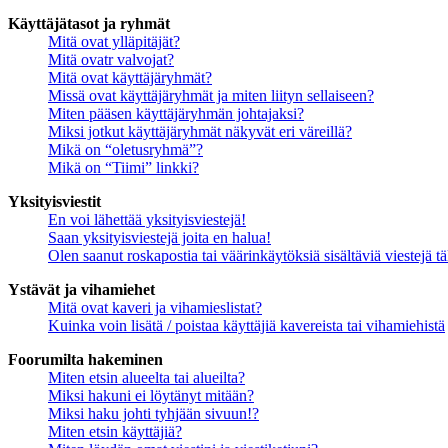
Käyttäjätasot ja ryhmät
Mitä ovat ylläpitäjät?
Mitä ovatr valvojat?
Mitä ovat käyttäjäryhmät?
Missä ovat käyttäjäryhmät ja miten liityn sellaiseen?
Miten pääsen käyttäjäryhmän johtajaksi?
Miksi jotkut käyttäjäryhmät näkyvät eri väreillä?
Mikä on “oletusryhmä”?
Mikä on “Tiimi” linkki?
Yksityisviestit
En voi lähettää yksityisviestejä!
Saan yksityisviestejä joita en halua!
Olen saanut roskapostia tai väärinkäytöksiä sisältäviä viestejä tä
Ystävät ja vihamiehet
Mitä ovat kaveri ja vihamieslistat?
Kuinka voin lisätä / poistaa käyttäjiä kavereista tai vihamiehistä
Foorumilta hakeminen
Miten etsin alueelta tai alueilta?
Miksi hakuni ei löytänyt mitään?
Miksi haku johti tyhjään sivuun!?
Miten etsin käyttäjiä?