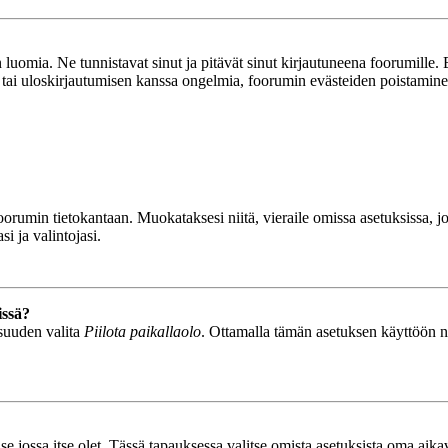
luomia. Ne tunnistavat sinut ja pitävät sinut kirjautuneena foorumille. E
n tai uloskirjautumisen kanssa ongelmia, foorumin evästeiden poistamine
n foorumin tietokantaan. Muokataksesi niitä, vieraile omissa asetuksissa,
i ja valintojasi.
issä?
isuuden valita
Piilota paikallaolo
. Ottamalla tämän asetuksen käyttöön näyt
se jossa itse olet. Tässä tapauksessa valitse omista asetuksista oma ai