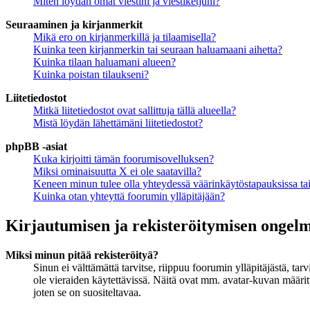
Miten löydän omat viestini ja viestiketjuni?
Seuraaminen ja kirjanmerkit
Mikä ero on kirjanmerkillä ja tilaamisella?
Kuinka teen kirjanmerkin tai seuraan haluamaani aihetta?
Kuinka tilaan haluamani alueen?
Kuinka poistan tilaukseni?
Liitetiedostot
Mitkä liitetiedostot ovat sallittuja tällä alueella?
Mistä löydän lähettämäni liitetiedostot?
phpBB -asiat
Kuka kirjoitti tämän foorumisovelluksen?
Miksi ominaisuutta X ei ole saatavilla?
Keneen minun tulee olla yhteydessä väärinkäytöstapauksissa tai 
Kuinka otan yhteyttä foorumin ylläpitäjään?
Kirjautumisen ja rekisteröitymisen ongel
Miksi minun pitää rekisteröityä?
Sinun ei välttämättä tarvitse, riippuu foorumin ylläpitäjästä, ta
ole vieraiden käytettävissä. Näitä ovat mm. avatar-kuvan määritt
joten se on suositeltavaa.