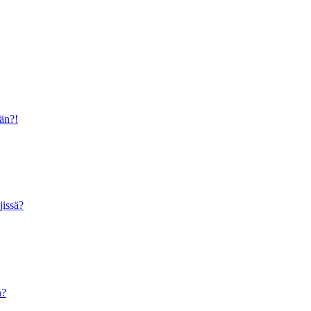
ään?!
jissä?
n?