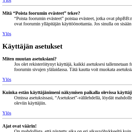
Ylös
Mitä “Poista foorumin evästeet” tekee?
“Poista foorumin evästeet” poistaa evästeet, jotka ovat phpBB:n 
ovat foorumin ylläpitäjän käyttöönottamia. Jos sinulla on sisää
Ylös
Käyttäjän asetukset
Miten muutan asetuksiani?
Jos olet rekisteröitynyt käyttäjä, kaikki asetuksesi tallennetaa
foorumin sivujen ylälaidassa. Tätä kautta voit muokata asetuksias
Ylös
Kuinka estän käyttäjänimeni näkymisen paikalla olevissa käyttäj
Omissa asetuksissasi, “Asetukset”-välilehdellä, löydät mahdoll
oleviin käyttäjiin.
Ylös
Ajat ovat väärin!
On mahdollista, että näytetty aika on eri aikavyöhykkeeltä kuin 