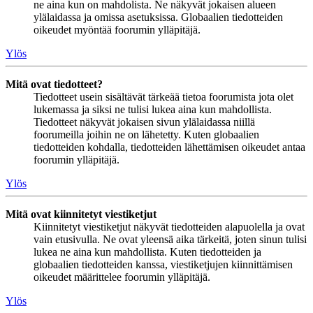
ne aina kun on mahdolista. Ne näkyvät jokaisen alueen
ylälaidassa ja omissa asetuksissa. Globaalien tiedotteiden
oikeudet myöntää foorumin ylläpitäjä.
Ylös
Mitä ovat tiedotteet?
Tiedotteet usein sisältävät tärkeää tietoa foorumista jota olet
lukemassa ja siksi ne tulisi lukea aina kun mahdollista.
Tiedotteet näkyvät jokaisen sivun ylälaidassa niillä
foorumeilla joihin ne on lähetetty. Kuten globaalien
tiedotteiden kohdalla, tiedotteiden lähettämisen oikeudet antaa
foorumin ylläpitäjä.
Ylös
Mitä ovat kiinnitetyt viestiketjut
Kiinnitetyt viestiketjut näkyvät tiedotteiden alapuolella ja ovat
vain etusivulla. Ne ovat yleensä aika tärkeitä, joten sinun tulisi
lukea ne aina kun mahdollista. Kuten tiedotteiden ja
globaalien tiedotteiden kanssa, viestiketjujen kiinnittämisen
oikeudet määrittelee foorumin ylläpitäjä.
Ylös