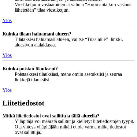
Viestiketjuun vastaaminen ja valinta “Huomauta kun vastaus
lähetetään” tilaa viestiketjun.
Ylös
Kuinka tilaan haluamani alueen?
Tilataksesi haluamasi alueen, valitse “Tilaa alue” -linkki,
aluesivun alalaidassa.
Ylös
Kuinka poistan tilaukseni?
Poistaaksesi tilauksiasi, mene omiin asetuksiisi ja seuraa
linkkejä tilauksiisi.
Ylös
Liitetiedostot
Mitkä liitetiedostot ovat sallittuja tällä alueella?
Ylläpitäjä voi määrätä sallitut ja kielletyt liitetiedostojen tyypit.
Ota yhteys ylläpitäjään mikäli et ole varma mitkä tiedostot
ovat sallittuja..