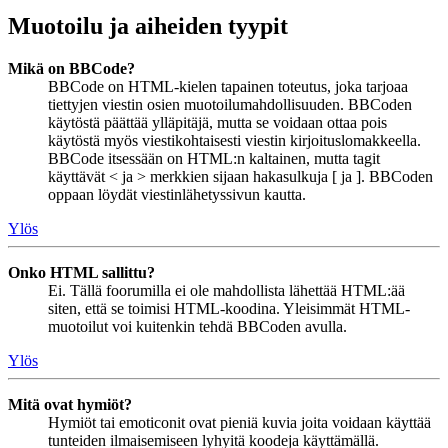
Muotoilu ja aiheiden tyypit
Mikä on BBCode?
BBCode on HTML-kielen tapainen toteutus, joka tarjoaa
tiettyjen viestin osien muotoilumahdollisuuden. BBCoden
käytöstä päättää ylläpitäjä, mutta se voidaan ottaa pois
käytöstä myös viestikohtaisesti viestin kirjoituslomakkeella.
BBCode itsessään on HTML:n kaltainen, mutta tagit
käyttävät < ja > merkkien sijaan hakasulkuja [ ja ]. BBCoden
oppaan löydät viestinlähetyssivun kautta.
Ylös
Onko HTML sallittu?
Ei. Tällä foorumilla ei ole mahdollista lähettää HTML:ää
siten, että se toimisi HTML-koodina. Yleisimmät HTML-
muotoilut voi kuitenkin tehdä BBCoden avulla.
Ylös
Mitä ovat hymiöt?
Hymiöt tai emoticonit ovat pieniä kuvia joita voidaan käyttää
tunteiden ilmaisemiseen lyhyitä koodeja käyttämällä.