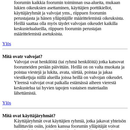
foorumin kaikkia foorumin toiminnan osa-alueita, mukaan
lukien oikeuksien asettaminen, käyttäjien porttikiellot,
käyttäjäryhmät ja valvojat yms., riippuen foorumin
perustajasta ja hänen ylläpitäjille määrittelemistä oikeuksista.
Heillä saattaa olla myös täydet valvojan oikeudet kaikilla
keskustelualueilla, riippuen foorumin perustajan
määrittelemistä asetuksista.
Ylös
Mitä ovatr valvojat?
Valvojat ovat henkilöitä (tai ryhmä henkilöitä) jotka katsovat
foorumeiden perään päivittäin. Heillä on on valta muokata ja
poistaa viestejä ja lukita, avata, siirtää, poistaa ja jakaa
viestiketjuja niillä alueilla joissa heillä on valvojan oikeudet.
Yleensä valvojat ovat paikalla estämässä aiheen vierestä
keskustelua tai hyvien tapojen vastaisen materiaalin
lähettämistä.
Ylös
Mitä ovat käyttäjäryhmät?
Käyttäjäryhmät ovat käyttäjien ryhmiä, jotka jakavat yhteisön
hallittaviin osiin, joiden kanssa foorumin ylläpitäjät voivat