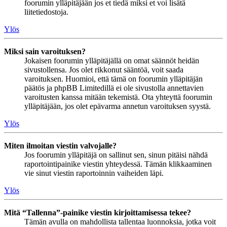
foorumin ylläpitäjään jos et tiedä miksi et voi lisätä
liitetiedostoja.
Ylös
Miksi sain varoituksen?
Jokaisen foorumin ylläpitäjällä on omat säännöt heidän
sivustollensa. Jos olet rikkonut sääntöä, voit saada
varoituksen. Huomioi, että tämä on foorumin ylläpitäjän
päätös ja phpBB Limitedillä ei ole sivustolla annettavien
varoitusten kanssa mitään tekemistä. Ota yhteyttä foorumin
ylläpitäjään, jos olet epävarma annetun varoituksen syystä.
Ylös
Miten ilmoitan viestin valvojalle?
Jos foorumin ylläpitäjä on sallinut sen, sinun pitäisi nähdä
raportointipainike viestin yhteydessä. Tämän klikkaaminen
vie sinut viestin raportoinnin vaiheiden läpi.
Ylös
Mitä “Tallenna”-painike viestin kirjoittamisessa tekee?
Tämän avulla on mahdollista tallentaa luonnoksia, jotka voit