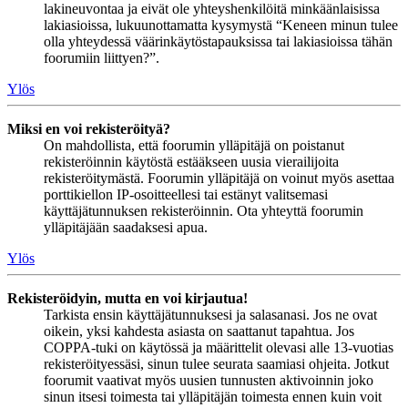
lakineuvontaa ja eivät ole yhteyshenkilöitä minkäänlaisissa
lakiasioissa, lukuunottamatta kysymystä “Keneen minun tulee
olla yhteydessä väärinkäytöstapauksissa tai lakiasioissa tähän
foorumiin liittyen?”.
Ylös
Miksi en voi rekisteröityä?
On mahdollista, että foorumin ylläpitäjä on poistanut
rekisteröinnin käytöstä estääkseen uusia vierailijoita
rekisteröitymästä. Foorumin ylläpitäjä on voinut myös asettaa
porttikiellon IP-osoitteellesi tai estänyt valitsemasi
käyttäjätunnuksen rekisteröinnin. Ota yhteyttä foorumin
ylläpitäjään saadaksesi apua.
Ylös
Rekisteröidyin, mutta en voi kirjautua!
Tarkista ensin käyttäjätunnuksesi ja salasanasi. Jos ne ovat
oikein, yksi kahdesta asiasta on saattanut tapahtua. Jos
COPPA-tuki on käytössä ja määrittelit olevasi alle 13-vuotias
rekisteröityessäsi, sinun tulee seurata saamiasi ohjeita. Jotkut
foorumit vaativat myös uusien tunnusten aktivoinnin joko
sinun itsesi toimesta tai ylläpitäjän toimesta ennen kuin voit