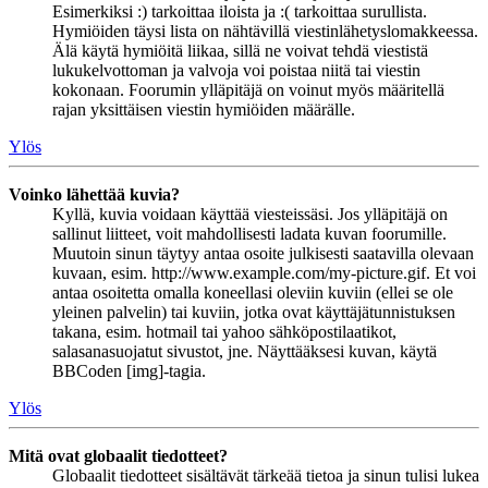
Esimerkiksi :) tarkoittaa iloista ja :( tarkoittaa surullista.
Hymiöiden täysi lista on nähtävillä viestinlähetyslomakkeessa.
Älä käytä hymiöitä liikaa, sillä ne voivat tehdä viestistä
lukukelvottoman ja valvoja voi poistaa niitä tai viestin
kokonaan. Foorumin ylläpitäjä on voinut myös määritellä
rajan yksittäisen viestin hymiöiden määrälle.
Ylös
Voinko lähettää kuvia?
Kyllä, kuvia voidaan käyttää viesteissäsi. Jos ylläpitäjä on
sallinut liitteet, voit mahdollisesti ladata kuvan foorumille.
Muutoin sinun täytyy antaa osoite julkisesti saatavilla olevaan
kuvaan, esim. http://www.example.com/my-picture.gif. Et voi
antaa osoitetta omalla koneellasi oleviin kuviin (ellei se ole
yleinen palvelin) tai kuviin, jotka ovat käyttäjätunnistuksen
takana, esim. hotmail tai yahoo sähköpostilaatikot,
salasanasuojatut sivustot, jne. Näyttääksesi kuvan, käytä
BBCoden [img]-tagia.
Ylös
Mitä ovat globaalit tiedotteet?
Globaalit tiedotteet sisältävät tärkeää tietoa ja sinun tulisi lukea