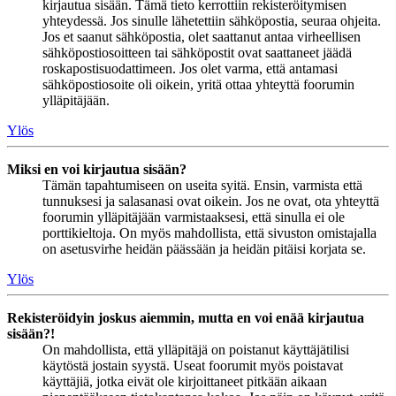
kirjautua sisään. Tämä tieto kerrottiin rekisteröitymisen
yhteydessä. Jos sinulle lähetettiin sähköpostia, seuraa ohjeita.
Jos et saanut sähköpostia, olet saattanut antaa virheellisen
sähköpostiosoitteen tai sähköpostit ovat saattaneet jäädä
roskapostisuodattimeen. Jos olet varma, että antamasi
sähköpostiosoite oli oikein, yritä ottaa yhteyttä foorumin
ylläpitäjään.
Ylös
Miksi en voi kirjautua sisään?
Tämän tapahtumiseen on useita syitä. Ensin, varmista että
tunnuksesi ja salasanasi ovat oikein. Jos ne ovat, ota yhteyttä
foorumin ylläpitäjään varmistaaksesi, että sinulla ei ole
porttikieltoja. On myös mahdollista, että sivuston omistajalla
on asetusvirhe heidän päässään ja heidän pitäisi korjata se.
Ylös
Rekisteröidyin joskus aiemmin, mutta en voi enää kirjautua
sisään?!
On mahdollista, että ylläpitäjä on poistanut käyttäjätilisi
käytöstä jostain syystä. Useat foorumit myös poistavat
käyttäjiä, jotka eivät ole kirjoittaneet pitkään aikaan