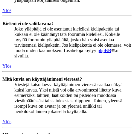
ylläpitäjään korjataksesi ongelman.
Ylös
Kieleni ei ole valittavana!
Joko ylläpitäjä ei ole asentanut kielellesi kielipakettia tai
kukaan ei ole kääntänyt tätä foorumia kielellesi. Kokeile
pyytää foorumin ylläpitäjältä, josko hän voisi asentaa
tarvitsemasi kielipaketin. Jos kielipakettia ei ole olemassa, voit
luoda uuden käännöksen. Lisätietoja löytyy
phpBB
®:n
sivuilta.
Ylös
Mitä kuvia on käyttäjänimeni vieressä?
Viestejä katsottaessa käyttäjänimen vieressä saattaa näkyä
kaksi kuvaa. Yksi niistä voi olla arvonimeesi liitetty kuva
esimerkiksi tähtien, laatikoiden tai pisteiden muodossa
viestimäärästäsi tai statuksestasi riippuen. Toinen, yleensä
isompi kuva on avatar ja on yleensä uniikki tai
henkilökohtainen jokaisella käyttäjällä.
Ylös