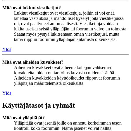
Mitä ovat lukitut viestiketjut?
Lukitut viestiketjut ovat viestiketjuja, joihin ei voi enää
lähettää vastauksia ja mahdolliset kyselyt joita viestiketjussa
oli, ovat päättyneet automaattisesti. Viestiketjuja voidaan
lukita useista syistä ylläpitäjän tai foorumin valvojan toimesta.
Saatat myös pystyä lukitsemaan oman viestiketjusi, mutta
tämä riippuu foorumin ylläpitäjän antamista oikeuksista.
Ylös
Mitä ovat aiheiden kuvakkeet?
Aiheiden kuvakkeet ovat aiheen aloittajan valitsemia
kuvakkeita joiden on tarkoitus kuvastaa niiden sisältöä.
Aiheiden kuvakkeiden käyttöoikeudet riippuvat foorumin
ylläpitäjän määrittelemistä oikeuksista.
Ylös
Käyttäjätasot ja ryhmät
Mitä ovat ylläpitäjät?
Ylläpitäjät ovat jäseniä joille on annettu korkeimman tason
kontrolli koko foorumiin. Nämä jäsenet voivat hallita