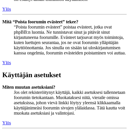
Ylös
Mitä “Poista foorumin evästeet” tekee?
“Poista foorumin evästeet” poistaa evästeet, jotka ovat
phpBB:n luomia. Ne tunnistavat sinut ja pitävät sinut
kirjautuneena foorumille. Evästeet tarjoavat myös toimintoja,
kuten luettujen seurantaa, jos ne ovat foorumin ylläpitäjän
käyttöönottamia. Jos sinulla on sisään tai uloskirjautumisen
kanssa ongelmia, foorumin evästeiden poistaminen voi auttaa.
Ylös
Käyttäjän asetukset
Miten muutan asetuksiani?
Jos olet rekisteröitynyt käyttäjä, kaikki asetuksesi tallennetaan
foorumin tietokantaan. Muokataksesi niitä, vieraile omissa
asetuksissa, johon vievä linkki löytyy yleensä klikkaamalla
käyttäjänimeäsi foorumin sivujen ylälaidassa. Tätä kautta voit
muokata asetuksiasi ja valintojasi.
Ylös