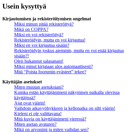
Usein kysyttyä
Kirjautumisen ja rekisteröitymisen ongelmat
Miksi minun pitää rekisteröityä?
Mikä on COPPA?
Miksi en voi rekisteröityä?
Rekisteröidyin, mutta en voi kirjautua!
Miksi en voi kirjautua sisään?
Rekisteröidyin joskus aiemmin, mutta en voi enää kirjautua
sisään?!
Olen hukannut salasanani!
Miksi minut kirjataan ulos automaattisesti?
Mitä “Poista foorumin evästeet” tekee?
Käyttäjän asetukset
Miten muutan asetuksiani?
Kuinka estän käyttäjänimeni näkymisen paikalla olevissa
käyttäjissä?
Ajat ovat väärin!
Vaihdoin aikavyöhykkeen ja kellonaika on silti väärin!
Kieleni ei ole valittavana!
Mitä kuvia on käyttäjänimeni vieressä?
Miten asetan avataren?
Mikä on arvonimi ja miten vaihdan sen?