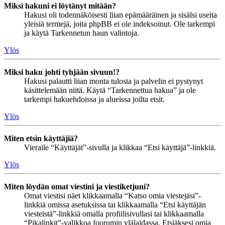
Miksi hakuni ei löytänyt mitään?
Hakusi oli todennäköisesti liian epämääräinen ja sisälsi useita
yleisiä termejä, joita phpBB ei ole indeksoinut. Ole tarkempi
ja käytä Tarkennetun haun valintoja.
Ylös
Miksi haku johti tyhjään sivuun!?
Hakusi palautti liian monta tulosta ja palvelin ei pystynyt
käsittelemään niitä. Käytä “Tarkennettua hakua” ja ole
tarkempi hakuehdoissa ja alueissa joilta etsit.
Ylös
Miten etsin käyttäjiä?
Vieraile “Käyttäjät”-sivulla ja klikkaa “Etsi käyttäjä”-linkkiä.
Ylös
Miten löydän omat viestini ja viestiketjuni?
Omat viestisi näet klikkaamalla “Katso omia viestejäsi”-
linkkiä omissa asetuksissa tai klikkaamalla “Etsi käyttäjän
viesteistä”-linkkiä omalla profiilisivullasi tai klikkaamalla
“Pikalinkit”-valikkoa foorumin ylälaidassa. Etsiäksesi omia