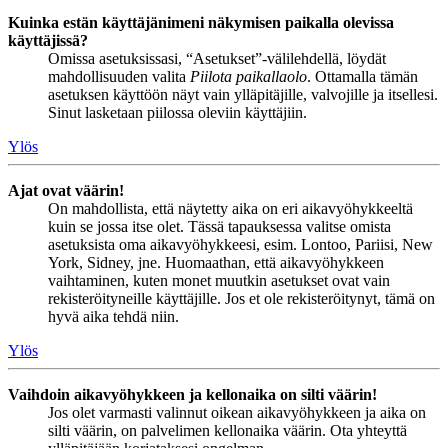
Kuinka estän käyttäjänimeni näkymisen paikalla olevissa
käyttäjissä?
Omissa asetuksissasi, “Asetukset”-välilehdellä, löydät
mahdollisuuden valita
Piilota paikallaolo
. Ottamalla tämän
asetuksen käyttöön näyt vain ylläpitäjille, valvojille ja itsellesi.
Sinut lasketaan piilossa oleviin käyttäjiin.
Ylös
Ajat ovat väärin!
On mahdollista, että näytetty aika on eri aikavyöhykkeeltä
kuin se jossa itse olet. Tässä tapauksessa valitse omista
asetuksista oma aikavyöhykkeesi, esim. Lontoo, Pariisi, New
York, Sidney, jne. Huomaathan, että aikavyöhykkeen
vaihtaminen, kuten monet muutkin asetukset ovat vain
rekisteröityneille käyttäjille. Jos et ole rekisteröitynyt, tämä on
hyvä aika tehdä niin.
Ylös
Vaihdoin aikavyöhykkeen ja kellonaika on silti väärin!
Jos olet varmasti valinnut oikean aikavyöhykkeen ja aika on
silti väärin, on palvelimen kellonaika väärin. Ota yhteyttä