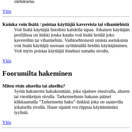
oletuksena.
Ylös
Kuinka voin lisätä / poistaa käyttäjiä kavereista tai vihamiehistä
Voit lisätä käyttäjiä listoihisi kahdella tapaa. Jokaisen käyttäjän
profiilissa on linkki jonka kautta voit lisätä heidät joko
kavereihin tai vihamiehiin. Vaihtoehtoisesti omista asetuksista
voit lisätä käyttäjiä suoraan syöttämällä heidän käyttäjänimen.
Voit myös poistaa käyttäjiä listaltasi samalta sivulta.
Ylös
Foorumilta hakeminen
Miten etsin alueelta tai alueilta?
Syötä hakutermi hakukenttään, joka sijaitsee etusivulla, alueen
tai viestiketjun sivulla. Tarkennettuun hakuun pääset
klikkaamalla “Tarkennettu haku”-linkkiä joka on saatavilla
jokaisella sivulla. Haun sijainti voi riippua käyttämästäsi
tyylistä.
Ylös