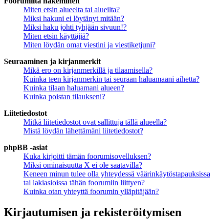
Foorumilta hakeminen
Miten etsin alueelta tai alueilta?
Miksi hakuni ei löytänyt mitään?
Miksi haku johti tyhjään sivuun!?
Miten etsin käyttäjiä?
Miten löydän omat viestini ja viestiketjuni?
Seuraaminen ja kirjanmerkit
Mikä ero on kirjanmerkillä ja tilaamisella?
Kuinka teen kirjanmerkin tai seuraan haluamaani aihetta?
Kuinka tilaan haluamani alueen?
Kuinka poistan tilaukseni?
Liitetiedostot
Mitkä liitetiedostot ovat sallittuja tällä alueella?
Mistä löydän lähettämäni liitetiedostot?
phpBB -asiat
Kuka kirjoitti tämän foorumisovelluksen?
Miksi ominaisuutta X ei ole saatavilla?
Keneen minun tulee olla yhteydessä väärinkäytöstapauksissa
tai lakiasioissa tähän foorumiin liittyen?
Kuinka otan yhteyttä foorumin ylläpitäjään?
Kirjautumisen ja rekisteröitymisen