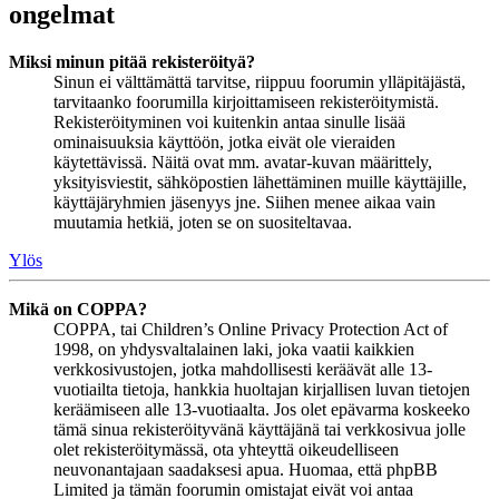
ongelmat
Miksi minun pitää rekisteröityä?
Sinun ei välttämättä tarvitse, riippuu foorumin ylläpitäjästä,
tarvitaanko foorumilla kirjoittamiseen rekisteröitymistä.
Rekisteröityminen voi kuitenkin antaa sinulle lisää
ominaisuuksia käyttöön, jotka eivät ole vieraiden
käytettävissä. Näitä ovat mm. avatar-kuvan määrittely,
yksityisviestit, sähköpostien lähettäminen muille käyttäjille,
käyttäjäryhmien jäsenyys jne. Siihen menee aikaa vain
muutamia hetkiä, joten se on suositeltavaa.
Ylös
Mikä on COPPA?
COPPA, tai Children’s Online Privacy Protection Act of
1998, on yhdysvaltalainen laki, joka vaatii kaikkien
verkkosivustojen, jotka mahdollisesti keräävät alle 13-
vuotiailta tietoja, hankkia huoltajan kirjallisen luvan tietojen
keräämiseen alle 13-vuotiaalta. Jos olet epävarma koskeeko
tämä sinua rekisteröityvänä käyttäjänä tai verkkosivua jolle
olet rekisteröitymässä, ota yhteyttä oikeudelliseen
neuvonantajaan saadaksesi apua. Huomaa, että phpBB
Limited ja tämän foorumin omistajat eivät voi antaa