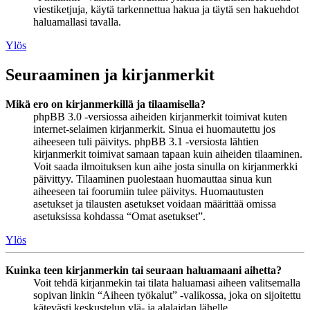
viestiketjuja, käytä tarkennettua hakua ja täytä sen hakuehdot
haluamallasi tavalla.
Ylös
Seuraaminen ja kirjanmerkit
Mikä ero on kirjanmerkillä ja tilaamisella?
phpBB 3.0 -versiossa aiheiden kirjanmerkit toimivat kuten
internet-selaimen kirjanmerkit. Sinua ei huomautettu jos
aiheeseen tuli päivitys. phpBB 3.1 -versiosta lähtien
kirjanmerkit toimivat samaan tapaan kuin aiheiden tilaaminen.
Voit saada ilmoituksen kun aihe josta sinulla on kirjanmerkki
päivittyy. Tilaaminen puolestaan huomauttaa sinua kun
aiheeseen tai foorumiin tulee päivitys. Huomautusten
asetukset ja tilausten asetukset voidaan määrittää omissa
asetuksissa kohdassa “Omat asetukset”.
Ylös
Kuinka teen kirjanmerkin tai seuraan haluamaani aihetta?
Voit tehdä kirjanmekin tai tilata haluamasi aiheen valitsemalla
sopivan linkin “Aiheen työkalut” -valikossa, joka on sijoitettu
kätevästi keskustelun ylä- ja alalaidan lähelle.