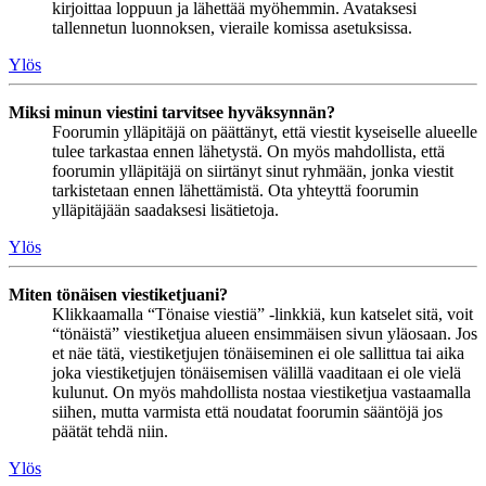
kirjoittaa loppuun ja lähettää myöhemmin. Avataksesi
tallennetun luonnoksen, vieraile komissa asetuksissa.
Ylös
Miksi minun viestini tarvitsee hyväksynnän?
Foorumin ylläpitäjä on päättänyt, että viestit kyseiselle alueelle
tulee tarkastaa ennen lähetystä. On myös mahdollista, että
foorumin ylläpitäjä on siirtänyt sinut ryhmään, jonka viestit
tarkistetaan ennen lähettämistä. Ota yhteyttä foorumin
ylläpitäjään saadaksesi lisätietoja.
Ylös
Miten tönäisen viestiketjuani?
Klikkaamalla “Tönaise viestiä” -linkkiä, kun katselet sitä, voit
“tönäistä” viestiketjua alueen ensimmäisen sivun yläosaan. Jos
et näe tätä, viestiketjujen tönäiseminen ei ole sallittua tai aika
joka viestiketjujen tönäisemisen välillä vaaditaan ei ole vielä
kulunut. On myös mahdollista nostaa viestiketjua vastaamalla
siihen, mutta varmista että noudatat foorumin sääntöjä jos
päätät tehdä niin.
Ylös