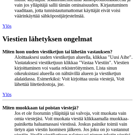
vain jos ylläpitäjä sallii tämän ominaisuuden. Kirjautuminen
vaaditaan, jotta tunnistautumattomat käyttäjät eivät voisi
väärinkäyttää sähköpostijärjestelmää.
Ylös
Viestien lähetyksen ongelmat
Miten luon uuden viestiketjun tai lähetän vastauksen?
Aloittaaksesi uuden viestiketjun alueella, klikkaa "Uusi Aihe".
Vastataksesi viestiketjuun klikkaa "Vastaa Viestiin". Viestien
kirjoittaminen voi vaatia rekisteröitymisen. Lista sinun
oikeuksistasi alueella on nähtävillä alueen ja viestiketjun
alalaidassa. Esimerkiksi: Voit kirjoittaa uusia viestejä, Voit
lähettää liitetiedostoja, jne.
Ylös
Miten muokkaan tai poistan viestejä?
Jos et ole foorumin ylläpitäjä tai valvoja, voit muokata vain
omia viestejäsi. Voit muokata viestiä klikkaamalla muokkaa-
painiketta haluamassasi viestissä. Joskus painike toimii vain
tietyn ajan viestin luomisen jälkeen. Jos joku on jo vastannut
viestiin, löydät viestiketjuun palatessasi pienen tekstin viestisi