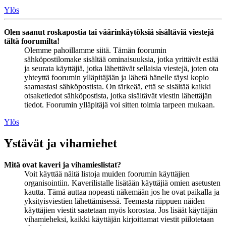
Ylös
Olen saanut roskapostia tai väärinkäytöksiä sisältäviä viestejä
tältä foorumilta!
Olemme pahoillamme siitä. Tämän foorumin
sähköpostilomake sisältää ominaisuuksia, jotka yrittävät estää
ja seurata käyttäjiä, jotka lähettävät sellaisia viestejä, joten ota
yhteyttä foorumin ylläpitäjään ja lähetä hänelle täysi kopio
saamastasi sähköpostista. On tärkeää, että se sisältää kaikki
otsaketiedot sähköpostista, jotka sisältävät viestin lähettäjän
tiedot. Foorumin ylläpitäjä voi sitten toimia tarpeen mukaan.
Ylös
Ystävät ja vihamiehet
Mitä ovat kaveri ja vihamieslistat?
Voit käyttää näitä listoja muiden foorumin käyttäjien
organisointiin. Kaverilistalle lisätään käyttäjiä omien asetusten
kautta. Tämä auttaa nopeasti näkemään jos he ovat paikalla ja
yksityisviestien lähettämisessä. Teemasta riippuen näiden
käyttäjien viestit saatetaan myös korostaa. Jos lisäät käyttäjän
vihamieheksi, kaikki käyttäjän kirjoittamat viestit piilotetaan