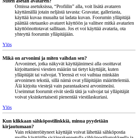
Miten asetan avataren?
Omissa asetuksissa, “Profiilin” alla, voit lisätä avataren
käyttämällä jotain neljästä tavasta: Gravatar, galleriasta,
käyttää kuvaa muualta tai ladata kuvan. Foorumin ylläpitäjä
päättää otetaanko avataret käyttöön ja valitsee mitkä avatarien
käyttöönottotavat sallitaan. Jos et voi käyttää avataria, ota
yhteyttä foorumin ylläpitäjään.
Ylös
Mikä on arvonimi ja miten vaihdan sen?
Arvonimet, jotka näkyvät käyttäjänimesi alla osoittavat
kirjoittamiesi viestien määrän tai tietyt käyttäjät, kuten
ylläpitäjät tai valvojat. Yleensä et voi vaihtaa minkään
arvonimen tekstiä, sillä nämä ovat ylläpitäjän määrittelemiä.
Älä kirjoita viestejä vain parantaaksesi arvonimeäsi.
Useimmat foorumit eivät siedä tätä ja valvojat tai ylläpitäjät
voivat yksinkertaisesti pienentää viestilaskuriasi.
Ylös
Kun klikkaan sähköpostilinkkiä, minua pyydetään
kirjautumaan?
Vain rekisteröityneet käyttäjät voivat lähettää sähköpostia
muille käyttäjille sisäänrakennetulla sähköpostilomakkeella ja