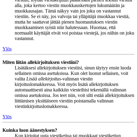
alla, joka kertoo viestin muokkauskertojen lukumäärän ja
muokkausajan. Tämä näkyy vain jos joku on vastannut
viestiin. Se ei näy, jos valvoja tai ylläpitäjä muokkaa viestiä,
mutta he saattavat jättää pienen huomautuksen viestin
muokkaamisen syistä niin halutessaan. Huomaa, että
normaalit käyttäjät eivät voi poistaa viestejä, jos niihin on joku
vastannut.
Ylös
Miten liitän allekirjoituksen viestiini?
Lisätäksesi allekirjoituksen viestiisi, sinun täytyy ensin luoda
sellainen omissa asetuksissa. Kun olet luonut sellaisen, voit
valita
Lisää allekirjoitus
-valinnan viestin
kirjoituslomakkeessa. Voit myös lisätä allekirjoituksen
automaattisesti aina kaikkiin viesteihisi tekemällä valinnan
omissa asetuksissa. Jos teet niin, voit silti estää allekirjoituksen
liittämisen yksittäiseen viestiin poistamalla valinnan
viestinkirjoituslomakkeessa.
Ylös
Kuinka luon äänestyksen?
Kun kirjoitat uuta viestiketjua tai muokkaat viestiketjun