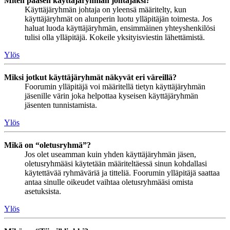
Miten pääsen käyttäjäryhmän johtajaksi?
Käyttäjäryhmän johtaja on yleensä määritelty, kun
käyttäjäryhmät on alunperin luotu ylläpitäjän toimesta. Jos
haluat luoda käyttäjäryhmän, ensimmäinen yhteyshenkilösi
tulisi olla ylläpitäjä. Kokeile yksityisviestin lähettämistä.
Ylös
Miksi jotkut käyttäjäryhmät näkyvät eri väreillä?
Foorumin ylläpitäjä voi määritellä tietyn käyttäjäryhmän
jäsenille värin joka helpottaa kyseisen käyttäjäryhmän
jäsenten tunnistamista.
Ylös
Mikä on “oletusryhmä”?
Jos olet useamman kuin yhden käyttäjäryhmän jäsen,
oletusryhmääsi käytetään määriteltäessä sinun kohdallasi
käytettävää ryhmäväriä ja titteliä. Foorumin ylläpitäjä saattaa
antaa sinulle oikeudet vaihtaa oletusryhmääsi omista
asetuksista.
Ylös