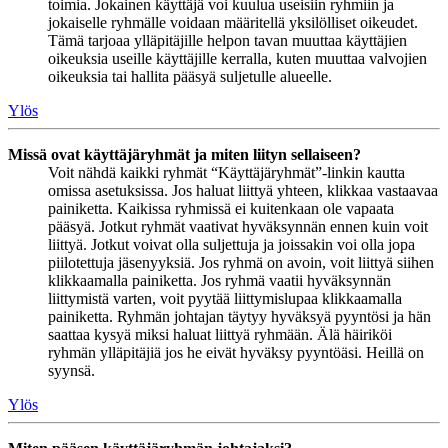
toimia. Jokainen käyttäjä voi kuulua useisiin ryhmiin ja
jokaiselle ryhmälle voidaan määritellä yksilölliset oikeudet.
Tämä tarjoaa ylläpitäjille helpon tavan muuttaa käyttäjien
oikeuksia useille käyttäjille kerralla, kuten muuttaa valvojien
oikeuksia tai hallita pääsyä suljetulle alueelle.
Ylös
Missä ovat käyttäjäryhmät ja miten liityn sellaiseen?
Voit nähdä kaikki ryhmät “Käyttäjäryhmät”-linkin kautta
omissa asetuksissa. Jos haluat liittyä yhteen, klikkaa vastaavaa
painiketta. Kaikissa ryhmissä ei kuitenkaan ole vapaata
pääsyä. Jotkut ryhmät vaativat hyväksynnän ennen kuin voit
liittyä. Jotkut voivat olla suljettuja ja joissakin voi olla jopa
piilotettuja jäsenyyksiä. Jos ryhmä on avoin, voit liittyä siihen
klikkaamalla painiketta. Jos ryhmä vaatii hyväksynnän
liittymistä varten, voit pyytää liittymislupaa klikkaamalla
painiketta. Ryhmän johtajan täytyy hyväksyä pyyntösi ja hän
saattaa kysyä miksi haluat liittyä ryhmään. Älä häiriköi
ryhmän ylläpitäjiä jos he eivät hyväksy pyyntöäsi. Heillä on
syynsä.
Ylös