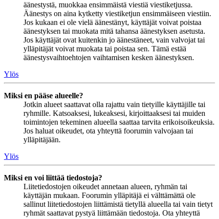
äänestystä, muokkaa ensimmäistä viestiä viestiketjussa.
Äänestys on aina kytketty viestiketjun ensimmäiseen viestiin.
Jos kukaan ei ole vielä äänestänyt, käyttäjät voivat poistaa
äänestyksen tai muokata mitä tahansa äänestyksen asetusta.
Jos käyttäjät ovat kuitenkin jo äänestäneet, vain valvojat tai
ylläpitäjät voivat muokata tai poistaa sen. Tämä estää
äänestysvaihtoehtojen vaihtamisen kesken äänestyksen.
Ylös
Miksi en pääse alueelle?
Jotkin alueet saattavat olla rajattu vain tietyille käyttäjille tai
ryhmille. Katsoaksesi, lukeaksesi, kirjoittaaksesi tai muiden
toimintojen tekeminen alueella saattaa tarvita erikoisoikeuksia.
Jos haluat oikeudet, ota yhteyttä foorumin valvojaan tai
ylläpitäjään.
Ylös
Miksi en voi liittää tiedostoja?
Liitetiedostojen oikeudet annetaan alueen, ryhmän tai
käyttäjän mukaan. Foorumin ylläpitäjä ei välttämättä ole
sallinut liitetiedostojen liittämistä tietyllä alueella tai vain tietyt
ryhmät saattavat pystyä liittämään tiedostoja. Ota yhteyttä