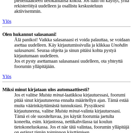
pienentääkseen tietokantansa kokoa. Jos näin on käynyt, yritä
rekisteröityä uudelleen ja osallistu keskusteluun
aktiivisemmin.
Ylös
Olen hukannut salasanani!
Älä panikoi! Vaikka salasanaasi ei voida palauttaa, se voidaan
asettaa uudelleen. Käy kirjautumissivulla ja klikkaa
Unohdin
salasanani
. Seuraa ohjeita ja sinun pitäisi kohta pystyä
kirjautumaan uudelleen.
Jos et pysty asettamaan salasanaasi uudelleen, ota yhteyttä
foorumin ylläpitäjään.
Ylös
Miksi minut kirjataan ulos automaattisesti?
Jos et valitse
Muista minut
-laatikkoa kirjautuessasi, foorumi
pitää sinut kirjautuneena ennalta määritellyn ajan. Tämä estää
muita väärinkäyttämästä tunnuksiasi. Pysyäksesi
kirjautuneena, valitse
Muista minut
-valinta kirjautuessasi.
Tämä ei ole suositeltavaa, jos käytät foorumia jaetulta
koneelta, esim. kirjastossa, nettikahvilassa tai koulun
tietokoneluokassa. Jos et näe tätä valintaa, foorumin ylläpitäjä
on estänyt tämän toiminnon käyttämisen.