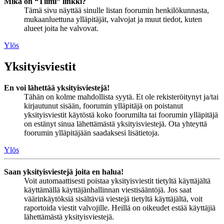
Mikä on “Tiimi” linkki?
Tämä sivu näyttää sinulle listan foorumin henkilökunnasta,
mukaanluettuna ylläpitäjät, valvojat ja muut tiedot, kuten
alueet joita he valvovat.
Ylös
Yksityisviestit
En voi lähettää yksityisviestejä!
Tähän on kolme mahdollista syytä. Et ole rekisteröitynyt ja/tai
kirjautunut sisään, foorumin ylläpitäjä on poistanut
yksityisviestit käytöstä koko foorumilta tai foorumin ylläpitäjä
on estänyt sinua lähettämästä yksityisviestejä. Ota yhteyttä
foorumin ylläpitäjään saadaksesi lisätietoja.
Ylös
Saan yksityisviestejä joita en halua!
Voit automaattisesti poistaa yksityisviestit tietyltä käyttäjältä
käyttämällä käyttäjänhallinnan viestisääntöjä. Jos saat
väärinkäytöksiä sisältäviä viestejä tietyltä käyttäjältä, voit
raportoida viestit valvojille. Heillä on oikeudet estää käyttäjiä
lähettämästä yksityisviestejä.