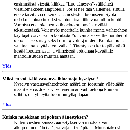
ensimmäistä viestiä, klikkaa "Luo äänestys"-välilehteä
viestilomakkeen alapuolella. Jos et näe tätä välilehteä, sinulla
ei ole tarvittavia oikeuksia äänestysten luomiseen. Syötä
otsikko ja ainakin kaksi vaihtoehtoa niille varattuihin kenttiin.
Varmista että jokainen vaihtoehto on omalla rivillään
tekstikentässä. Voit myös määritellä kuinka monta vaihtoehtoa
käyttäjät voivat valita kohdasta You can also set the number of
options users may select during voting under “Kuinka monta
vaihtoehtoa käyttäjä voi valita”, äänestyksen kesto päivinä (0
kestää loputtomasti) ja viimeisenä voit antaa käyttäjille
mahdollisuuden muuttaa ääntään.
Ylös
Miksi en voi lisätä vastausvaihtoehtoja kyselyyn?
Kyselyn vastausvaihtoehtojen määrä on foorumin ylläpitäjän
määrittelemä. Jos tarvitset enemmän vaihtoehtoja kuin on
sallittu, ota yhteyttä foorumin ylläpitäjään.
Ylös
Kuinka muokkaan tai poistan äänestyksen?
Kuten viestien kanssa, äänestyksiä voi muokata vain
alkuperäinen lähettäjä, valvoja tai ylläpitäjä. Muokataksesi