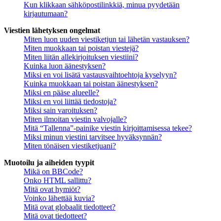
Kun klikkaan sähköpostilinkkiä, minua pyydetään
kirjautumaan?
Viestien lähetyksen ongelmat
Miten luon uuden viestiketjun tai lähetän vastauksen?
Miten muokkaan tai poistan viestejä?
Miten liitän allekirjoituksen viestiini?
Kuinka luon äänestyksen?
Miksi en voi lisätä vastausvaihtoehtoja kyselyyn?
Kuinka muokkaan tai poistan äänestyksen?
Miksi en pääse alueelle?
Miksi en voi liittää tiedostoja?
Miksi sain varoituksen?
Miten ilmoitan viestin valvojalle?
Mitä “Tallenna”-painike viestin kirjoittamisessa tekee?
Miksi minun viestini tarvitsee hyväksynnän?
Miten tönäisen viestiketjuani?
Muotoilu ja aiheiden tyypit
Mikä on BBCode?
Onko HTML sallittu?
Mitä ovat hymiöt?
Voinko lähettää kuvia?
Mitä ovat globaalit tiedotteet?
Mitä ovat tiedotteet?