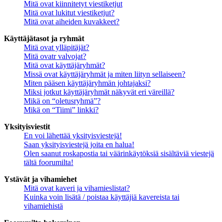
Mitä ovat kiinnitetyt viestiketjut
Mitä ovat lukitut viestiketjut?
Mitä ovat aiheiden kuvakkeet?
Käyttäjätasot ja ryhmät
Mitä ovat ylläpitäjät?
Mitä ovatr valvojat?
Mitä ovat käyttäjäryhmät?
Missä ovat käyttäjäryhmät ja miten liityn sellaiseen?
Miten pääsen käyttäjäryhmän johtajaksi?
Miksi jotkut käyttäjäryhmät näkyvät eri väreillä?
Mikä on “oletusryhmä”?
Mikä on “Tiimi” linkki?
Yksityisviestit
En voi lähettää yksityisviestejä!
Saan yksityisviestejä joita en halua!
Olen saanut roskapostia tai väärinkäytöksiä sisältäviä viestejä
tältä foorumilta!
Ystävät ja vihamiehet
Mitä ovat kaveri ja vihamieslistat?
Kuinka voin lisätä / poistaa käyttäjiä kavereista tai
vihamiehistä