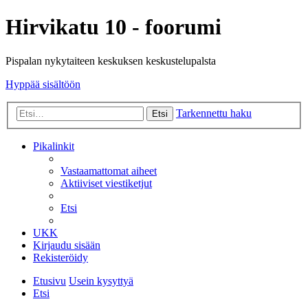
Hirvikatu 10 - foorumi
Pispalan nykytaiteen keskuksen keskustelupalsta
Hyppää sisältöön
Tarkennettu haku
Etsi
Pikalinkit
Vastaamattomat aiheet
Aktiiviset viestiketjut
Etsi
UKK
Kirjaudu sisään
Rekisteröidy
Etusivu
Usein kysyttyä
Etsi