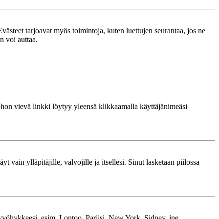
västeet tarjoavat myös toimintoja, kuten luettujen seurantaa, jos ne
n voi auttaa.
 johon vievä linkki löytyy yleensä klikkaamalla käyttäjänimeäsi
 vain ylläpitäjille, valvojille ja itsellesi. Sinut lasketaan piilossa
kavyöhykkeesi, esim. Lontoo, Pariisi, New York, Sidney, jne.