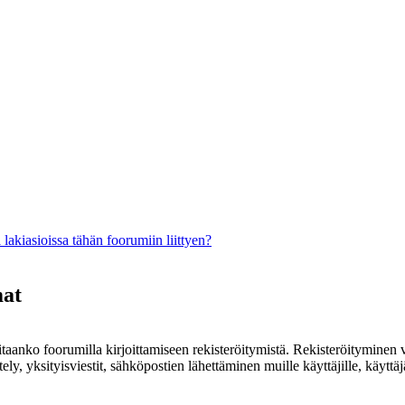
lakiasioissa tähän foorumiin liittyen?
mat
rvitaanko foorumilla kirjoittamiseen rekisteröitymistä. Rekisteröityminen 
ely, yksityisviestit, sähköpostien lähettäminen muille käyttäjille, käyt