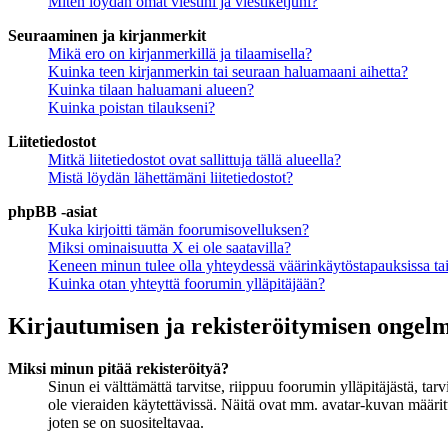
Miten löydän omat viestini ja viestiketjuni?
Seuraaminen ja kirjanmerkit
Mikä ero on kirjanmerkillä ja tilaamisella?
Kuinka teen kirjanmerkin tai seuraan haluamaani aihetta?
Kuinka tilaan haluamani alueen?
Kuinka poistan tilaukseni?
Liitetiedostot
Mitkä liitetiedostot ovat sallittuja tällä alueella?
Mistä löydän lähettämäni liitetiedostot?
phpBB -asiat
Kuka kirjoitti tämän foorumisovelluksen?
Miksi ominaisuutta X ei ole saatavilla?
Keneen minun tulee olla yhteydessä väärinkäytöstapauksissa tai 
Kuinka otan yhteyttä foorumin ylläpitäjään?
Kirjautumisen ja rekisteröitymisen ongel
Miksi minun pitää rekisteröityä?
Sinun ei välttämättä tarvitse, riippuu foorumin ylläpitäjästä, ta
ole vieraiden käytettävissä. Näitä ovat mm. avatar-kuvan määritt
joten se on suositeltavaa.