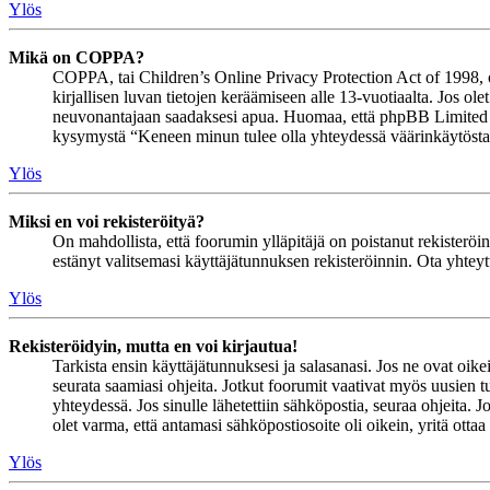
Ylös
Mikä on COPPA?
COPPA, tai Children’s Online Privacy Protection Act of 1998, on 
kirjallisen luvan tietojen keräämiseen alle 13-vuotiaalta. Jos ol
neuvonantajaan saadaksesi apua. Huomaa, että phpBB Limited ja 
kysymystä “Keneen minun tulee olla yhteydessä väärinkäytöstapau
Ylös
Miksi en voi rekisteröityä?
On mahdollista, että foorumin ylläpitäjä on poistanut rekisteröinn
estänyt valitsemasi käyttäjätunnuksen rekisteröinnin. Ota yhteyt
Ylös
Rekisteröidyin, mutta en voi kirjautua!
Tarkista ensin käyttäjätunnuksesi ja salasanasi. Jos ne ovat oike
seurata saamiasi ohjeita. Jotkut foorumit vaativat myös uusien tu
yhteydessä. Jos sinulle lähetettiin sähköpostia, seuraa ohjeita. 
olet varma, että antamasi sähköpostiosoite oli oikein, yritä ottaa
Ylös