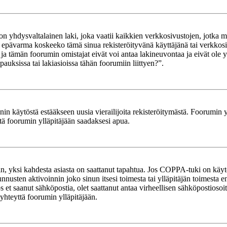
yhdysvaltalainen laki, joka vaatii kaikkien verkkosivustojen, jotka mahd
et epävarma koskeeko tämä sinua rekisteröityvänä käyttäjänä tai verkkosiv
tämän foorumin omistajat eivät voi antaa lakineuvontaa ja eivät ole yh
ksissa tai lakiasioissa tähän foorumiin liittyen?”.
in käytöstä estääkseen uusia vierailijoita rekisteröitymästä. Foorumin yl
tä foorumin ylläpitäjään saadaksesi apua.
in, yksi kahdesta asiasta on saattanut tapahtua. Jos COPPA-tuki on käytöss
nnusten aktivoinnin joko sinun itsesi toimesta tai ylläpitäjän toimesta e
Jos et saanut sähköpostia, olet saattanut antaa virheellisen sähköpostioso
 yhteyttä foorumin ylläpitäjään.