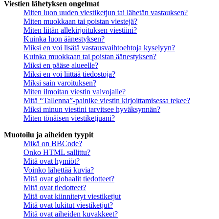
Viestien lähetyksen ongelmat
Miten luon uuden viestiketjun tai lähetän vastauksen?
Miten muokkaan tai poistan viestejä?
Miten liitän allekirjoituksen viestiini?
Kuinka luon äänestyksen?
Miksi en voi lisätä vastausvaihtoehtoja kyselyyn?
Kuinka muokkaan tai poistan äänestyksen?
Miksi en pääse alueelle?
Miksi en voi liittää tiedostoja?
Miksi sain varoituksen?
Miten ilmoitan viestin valvojalle?
Mitä “Tallenna”-painike viestin kirjoittamisessa tekee?
Miksi minun viestini tarvitsee hyväksynnän?
Miten tönäisen viestiketjuani?
Muotoilu ja aiheiden tyypit
Mikä on BBCode?
Onko HTML sallittu?
Mitä ovat hymiöt?
Voinko lähettää kuvia?
Mitä ovat globaalit tiedotteet?
Mitä ovat tiedotteet?
Mitä ovat kiinnitetyt viestiketjut
Mitä ovat lukitut viestiketjut?
Mitä ovat aiheiden kuvakkeet?