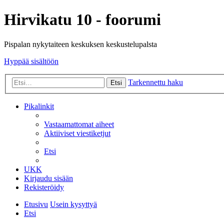
Hirvikatu 10 - foorumi
Pispalan nykytaiteen keskuksen keskustelupalsta
Hyppää sisältöön
Tarkennettu haku
Etsi
Pikalinkit
Vastaamattomat aiheet
Aktiiviset viestiketjut
Etsi
UKK
Kirjaudu sisään
Rekisteröidy
Etusivu
Usein kysyttyä
Etsi