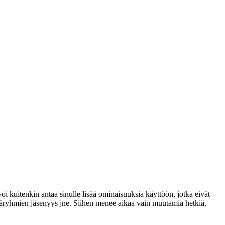
voi kuitenkin antaa sinulle lisää ominaisuuksia käyttöön, jotka eivät
täjäryhmien jäsenyys jne. Siihen menee aikaa vain muutamia hetkiä,