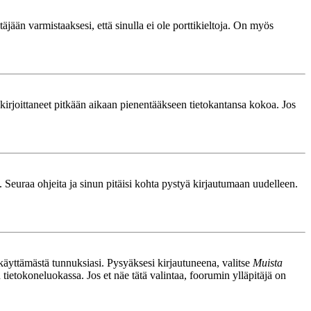
äjään varmistaaksesi, että sinulla ei ole porttikieltoja. On myös
le kirjoittaneet pitkään aikaan pienentääkseen tietokantansa kokoa. Jos
. Seuraa ohjeita ja sinun pitäisi kohta pystyä kirjautumaan uudelleen.
nkäyttämästä tunnuksiasi. Pysyäksesi kirjautuneena, valitse
Muista
n tietokoneluokassa. Jos et näe tätä valintaa, foorumin ylläpitäjä on