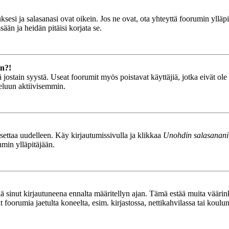
esi ja salasanasi ovat oikein. Jos ne ovat, ota yhteyttä foorumin ylläpit
ään ja heidän pitäisi korjata se.
än?!
stä jostain syystä. Useat foorumit myös poistavat käyttäjiä, jotka eivät o
teluun aktiivisemmin.
asettaa uudelleen. Käy kirjautumissivulla ja klikkaa
Unohdin salasanani
umin ylläpitäjään.
tää sinut kirjautuneena ennalta määritellyn ajan. Tämä estää muita vääri
ät foorumia jaetulta koneelta, esim. kirjastossa, nettikahvilassa tai koulu