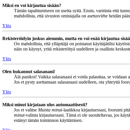
Miksi en voi kirjautua sisään?
Tämän tapahtumiseen on useita syitä. Ensin, varmista että tunnuks
mahdollista, että sivuston omistajalla on asetusvirhe heidän pääss
Ylös
Rekisteröidyin joskus aiemmin, mutta en voi enää kirjautua sisä
On mahdollista, että ylläpitäjä on poistanut käyttäjätilisi käytö
näin on käynyt, yritä rekisteröityä uudelleen ja osallistu keskus
Ylös
Olen hukannut salasanani!
Älä panikoi! Vaikka salasanaasi ei voida palauttaa, se voidaan 
Jos et pysty asettamaan salasanaasi uudelleen, ota yhteyttä foor
Ylös
Miksi minut kirjataan ulos automaattisesti?
Jos et valitse
Muista minut
-laatikkoa kirjautuessasi, foorumi pi
minut
-valinta kirjautuessasi. Tämä ei ole suositeltavaa, jos käyt
estänyt tämän toiminnon käyttämisen.