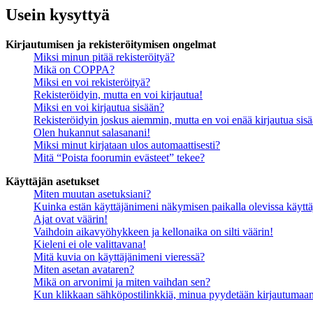
Usein kysyttyä
Kirjautumisen ja rekisteröitymisen ongelmat
Miksi minun pitää rekisteröityä?
Mikä on COPPA?
Miksi en voi rekisteröityä?
Rekisteröidyin, mutta en voi kirjautua!
Miksi en voi kirjautua sisään?
Rekisteröidyin joskus aiemmin, mutta en voi enää kirjautua sis
Olen hukannut salasanani!
Miksi minut kirjataan ulos automaattisesti?
Mitä “Poista foorumin evästeet” tekee?
Käyttäjän asetukset
Miten muutan asetuksiani?
Kuinka estän käyttäjänimeni näkymisen paikalla olevissa käyttä
Ajat ovat väärin!
Vaihdoin aikavyöhykkeen ja kellonaika on silti väärin!
Kieleni ei ole valittavana!
Mitä kuvia on käyttäjänimeni vieressä?
Miten asetan avataren?
Mikä on arvonimi ja miten vaihdan sen?
Kun klikkaan sähköpostilinkkiä, minua pyydetään kirjautumaa