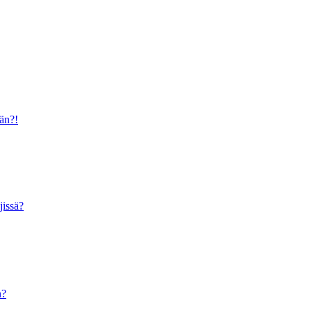
ään?!
jissä?
n?