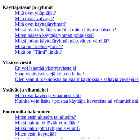
Käyttäjätasot ja ryhmät
Mitä ovat ylläpitäjät?
Mitä ovatr valvojat?
Mitä ovat käyttäjäryhmät?
Missä ovat käyttäjäryhmät ja miten liityn sellaiseen?
Miten pääsen käyttäjäryhmän johtajaksi?
Miksi jotkut käyttäjäryhmät näkyvät eri väreillä?
Mikä on “oletusryhmä”?
Mikä on “Tiimi” linkki?
Yksityisviestit
En voi lähettää yksityisviestejä!
Saan yksityisviestejä joita en halua!
Olen saanut roskapostia tai väärinkäytöksiä sisältäviä viestejä tä
Ystävät ja vihamiehet
Mitä ovat kaveri ja vihamieslistat?
Kuinka voin lisätä / poistaa käyttäjiä kavereista tai vihamiehistä
Foorumilta hakeminen
Miten etsin alueelta tai alueilta?
Miksi hakuni ei löytänyt mitään?
Miksi haku johti tyhjään sivuun!?
Miten etsin käyttäjiä?