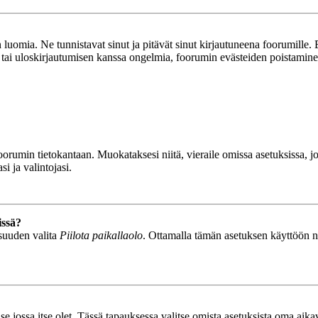
luomia. Ne tunnistavat sinut ja pitävät sinut kirjautuneena foorumille. E
n tai uloskirjautumisen kanssa ongelmia, foorumin evästeiden poistamine
n foorumin tietokantaan. Muokataksesi niitä, vieraile omissa asetuksissa,
i ja valintojasi.
issä?
isuuden valita
Piilota paikallaolo
. Ottamalla tämän asetuksen käyttöön näyt
se jossa itse olet. Tässä tapauksessa valitse omista asetuksista oma ai