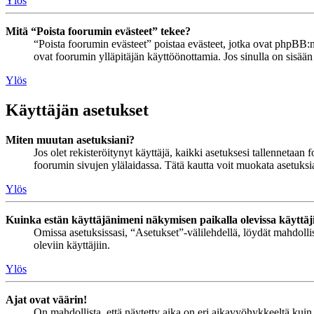
Ylös
Mitä “Poista foorumin evästeet” tekee?
“Poista foorumin evästeet” poistaa evästeet, jotka ovat phpBB:n 
ovat foorumin ylläpitäjän käyttöönottamia. Jos sinulla on sisää
Ylös
Käyttäjän asetukset
Miten muutan asetuksiani?
Jos olet rekisteröitynyt käyttäjä, kaikki asetuksesi tallennetaa
foorumin sivujen ylälaidassa. Tätä kautta voit muokata asetuksias
Ylös
Kuinka estän käyttäjänimeni näkymisen paikalla olevissa käyttäj
Omissa asetuksissasi, “Asetukset”-välilehdellä, löydät mahdoll
oleviin käyttäjiin.
Ylös
Ajat ovat väärin!
On mahdollista, että näytetty aika on eri aikavyöhykkeeltä kuin 