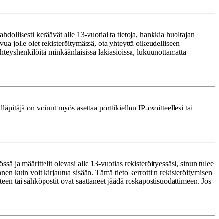
ollisesti keräävät alle 13-vuotiailta tietoja, hankkia huoltajan
ua jolle olet rekisteröitymässä, ota yhteyttä oikeudelliseen
teyshenkilöitä minkäänlaisissa lakiasioissa, lukuunottamatta
läpitäjä on voinut myös asettaa porttikiellon IP-osoitteellesi tai
ä ja määrittelit olevasi alle 13-vuotias rekisteröityessäsi, sinun tulee
nnen kuin voit kirjautua sisään. Tämä tieto kerrottiin rekisteröitymisen
itteen tai sähköpostit ovat saattaneet jäädä roskapostisuodattimeen. Jos