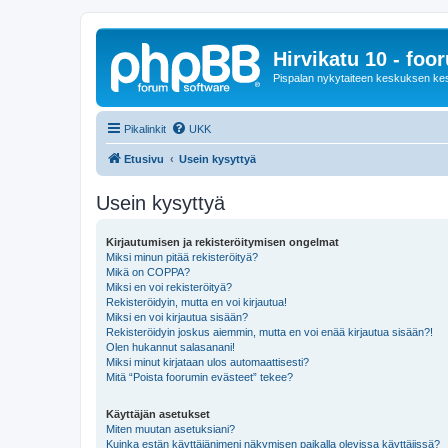
Hirvikatu 10 - foo
Pispalan nykytaiteen keskuksen ke
Pikalinkit
UKK
Etusivu
Usein kysyttyä
Usein kysyttyä
Kirjautumisen ja rekisteröitymisen ongelmat
Miksi minun pitää rekisteröityä?
Mikä on COPPA?
Miksi en voi rekisteröityä?
Rekisteröidyin, mutta en voi kirjautua!
Miksi en voi kirjautua sisään?
Rekisteröidyin joskus aiemmin, mutta en voi enää kirjautua sisään?!
Olen hukannut salasanani!
Miksi minut kirjataan ulos automaattisesti?
Mitä “Poista foorumin evästeet” tekee?
Käyttäjän asetukset
Miten muutan asetuksiani?
Kuinka estän käyttäjänimeni näkymisen paikalla olevissa käyttäjissä?