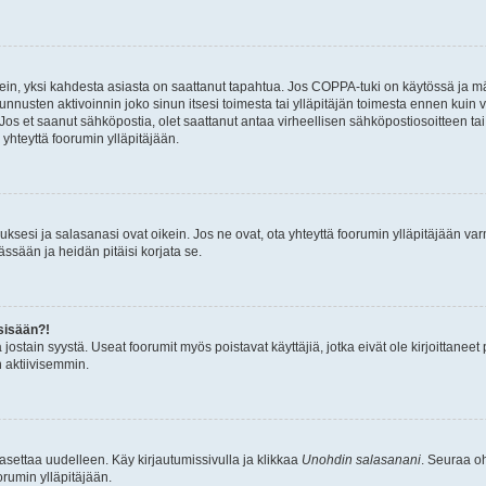
ein, yksi kahdesta asiasta on saattanut tapahtua. Jos COPPA-tuki on käytössä ja määri
nnusten aktivoinnin joko sinun itsesi toimesta tai ylläpitäjän toimesta ennen kuin vo
. Jos et saanut sähköpostia, olet saattanut antaa virheellisen sähköpostiosoitteen t
 yhteyttä foorumin ylläpitäjään.
sesi ja salasanasi ovat oikein. Jos ne ovat, ota yhteyttä foorumin ylläpitäjään varmi
ssään ja heidän pitäisi korjata se.
sisään?!
stä jostain syystä. Useat foorumit myös poistavat käyttäjiä, jotka eivät ole kirjoitta
n aktiivisemmin.
asettaa uudelleen. Käy kirjautumissivulla ja klikkaa
Unohdin salasanani
. Seuraa oh
rumin ylläpitäjään.