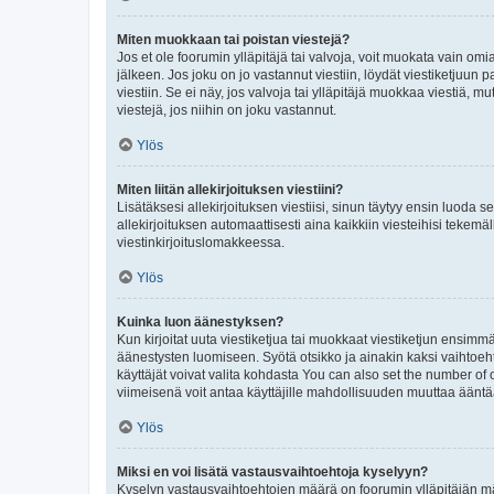
Miten muokkaan tai poistan viestejä?
Jos et ole foorumin ylläpitäjä tai valvoja, voit muokata vain om
jälkeen. Jos joku on jo vastannut viestiin, löydät viestiketjuu
viestiin. Se ei näy, jos valvoja tai ylläpitäjä muokkaa viestiä,
viestejä, jos niihin on joku vastannut.
Ylös
Miten liitän allekirjoituksen viestiini?
Lisätäksesi allekirjoituksen viestiisi, sinun täytyy ensin luoda s
allekirjoituksen automaattisesti aina kaikkiin viesteihisi tekemäl
viestinkirjoituslomakkeessa.
Ylös
Kuinka luon äänestyksen?
Kun kirjoitat uuta viestiketjua tai muokkaat viestiketjun ensimmäi
äänestysten luomiseen. Syötä otsikko ja ainakin kaksi vaihtoehto
käyttäjät voivat valita kohdasta You can also set the number of
viimeisenä voit antaa käyttäjille mahdollisuuden muuttaa ääntä
Ylös
Miksi en voi lisätä vastausvaihtoehtoja kyselyyn?
Kyselyn vastausvaihtoehtojen määrä on foorumin ylläpitäjän määr