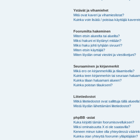
Ystävät ja vihamiehet
Mitä ovat kaveri ja vihamieslistat?
Kuinka voin lisätä / poistaa käyttäjiä kaverei
Foorumilta hakeminen
Miten etsin alueelta tai alueilta?
Miksi hakuni ei löytänyt mitään?
Miksi haku johti tyhjään sivuun!?
Miten etsin käyttäjiä?
Miten löydän omat viestini ja viestiketjuni?
Seuraaminen ja kirjanmerkit
Mikä ero on kirjanmerkillä ja tilaamisella?
Kuinka teen kirjanmerkin tai seuraan haluam
Kuinka tilaan haluamani alueen?
Kuinka poistan tilaukseni?
Liitetiedostot
Mitkä liitetiedostot ovat sallittuja tällä alueell
Mistä löydän lähettämäni liitetiedostot?
phpBB -asiat
Kuka kirjoitti tämän foorumisovelluksen?
Miksi ominaisuutta X ei ole saatavilla?
Keneen minun tulee olla yhteydessä väärinkäy
Kuinka otan yhteyttä foorumin ylläpitäjään?