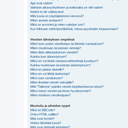
Ajat ovat väärin!
Vaihdoin aikavyöhykkeen ja kellonaika on silti väärin!
Kieleni ei ole valittavana!
Mitä kuvia on käyttäjänimeni vieressä?
Miten asetan avataren?
Mikä on arvonimi ja miten vaihdan sen?
Kun klikkaan sähköpostilinkkiä, minua pyydetään kirjautumaan?
Viestien lähetyksen ongelmat
Miten luon uuden viestiketjun tai lähetän vastauksen?
Miten muokkaan tai poistan viestejä?
Miten liitän allekirjoituksen viestiini?
Kuinka luon äänestyksen?
Miksi en voi lisätä vastausvaihtoehtoja kyselyyn?
Kuinka muokkaan tai poistan äänestyksen?
Miksi en pääse alueelle?
Miksi en voi liittää tiedostoja?
Miksi sain varoituksen?
Miten ilmoitan viestin valvojalle?
Mitä “Tallenna”-painike viestin kirjoittamisessa tekee?
Miksi minun viestini tarvitsee hyväksynnän?
Miten tönäisen viestiketjuani?
Muotoilu ja aiheiden tyypit
Mikä on BBCode?
Onko HTML sallittu?
Mitä ovat hymiöt?
Voinko lähettää kuvia?
Mitä ovat globaalit tiedotteet?