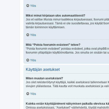
Ylös
Miksi minut kirjataan ulos automaattisesti?
Jos et valitse
Muista minut
-laatikkoa kirjautuessasi, foorumi pi
valinta kirjautuessasi. Tämä ei ole suositeltavaa, jos käytät foo
tämän toiminnon käyttämisen.
Ylös
Mitä “Poista foorumin evästeet” tekee?
“Poista foorumin evästeet” poistaa evästeet, jotka ovat phpBB:n 
foorumin ylläpitäjän käyttöönottamia. Jos sinulla on sisään ta
Ylös
Käyttäjän asetukset
Miten muutan asetuksiani?
Jos olet rekisteröitynyt käyttäjä, kaikki asetuksesi tallennetaa
sivujen ylälaidassa. Tätä kautta voit muokata asetuksiasi ja vali
Ylös
Kuinka estän käyttäjänimeni näkymisen paikalla olevissa kä
Omissa asetuksissasi, “Asetukset”-välilehdellä, löydät mahdoll