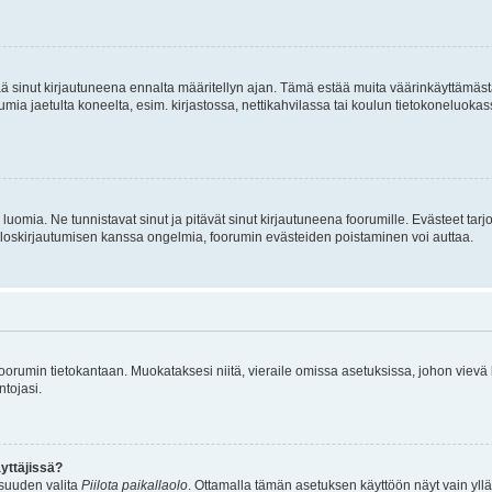
tää sinut kirjautuneena ennalta määritellyn ajan. Tämä estää muita väärinkäyttämäs
rumia jaetulta koneelta, esim. kirjastossa, nettikahvilassa tai koulun tietokoneluokas
luomia. Ne tunnistavat sinut ja pitävät sinut kirjautuneena foorumille. Evästeet tarj
i uloskirjautumisen kanssa ongelmia, foorumin evästeiden poistaminen voi auttaa.
n foorumin tietokantaan. Muokataksesi niitä, vieraile omissa asetuksissa, johon vievä
ntojasi.
yttäjissä?
isuuden valita
Piilota paikallaolo
. Ottamalla tämän asetuksen käyttöön näyt vain ylläpit