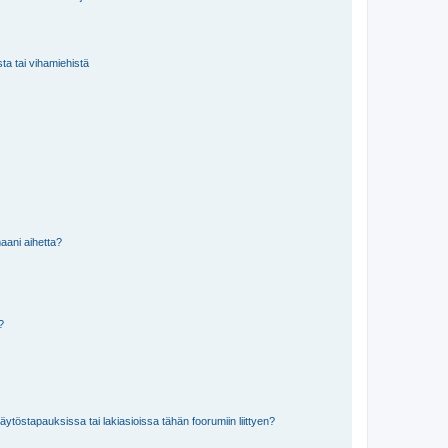
sta tai vihamiehistä
aani aihetta?
a?
töstapauksissa tai lakiasioissa tähän foorumiin liittyen?