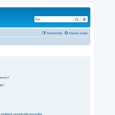
Etsi
Tarkennettu haku
Rekisteröidy
Kirjaudu sisään
laiseen?
llä?
isältäviä viestejä tältä foorumilta!