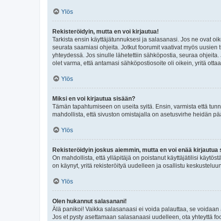
Ylös
Rekisteröidyin, mutta en voi kirjautua!
Tarkista ensin käyttäjätunnuksesi ja salasanasi. Jos ne ovat oik
seurata saamiasi ohjeita. Jotkut foorumit vaativat myös uusien tu
yhteydessä. Jos sinulle lähetettiin sähköpostia, seuraa ohjeita
olet varma, että antamasi sähköpostiosoite oli oikein, yritä ottaa
Ylös
Miksi en voi kirjautua sisään?
Tämän tapahtumiseen on useita syitä. Ensin, varmista että tunnuk
mahdollista, että sivuston omistajalla on asetusvirhe heidän pää
Ylös
Rekisteröidyin joskus aiemmin, mutta en voi enää kirjautua 
On mahdollista, että ylläpitäjä on poistanut käyttäjätilisi käytö
on käynyt, yritä rekisteröityä uudelleen ja osallistu keskusteluu
Ylös
Olen hukannut salasanani!
Älä panikoi! Vaikka salasanaasi ei voida palauttaa, se voidaan 
Jos et pysty asettamaan salasanaasi uudelleen, ota yhteyttä foo