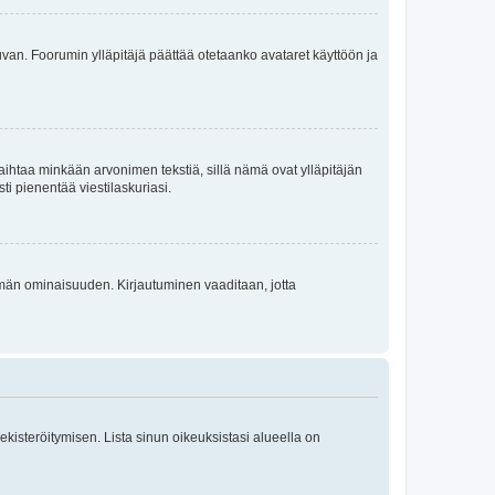
 kuvan. Foorumin ylläpitäjä päättää otetaanko avataret käyttöön ja
i vaihtaa minkään arvonimen tekstiä, sillä nämä ovat ylläpitäjän
sti pienentää viestilaskuriasi.
 tämän ominaisuuden. Kirjautuminen vaaditaan, jotta
 rekisteröitymisen. Lista sinun oikeuksistasi alueella on