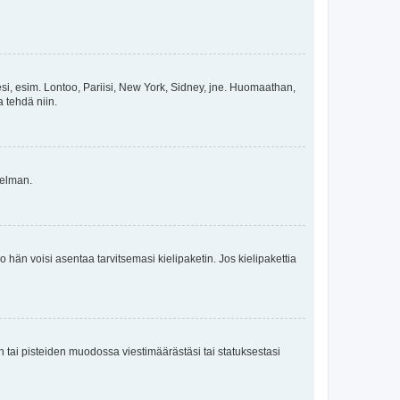
esi, esim. Lontoo, Pariisi, New York, Sidney, jne. Huomaathan,
a tehdä niin.
gelman.
ko hän voisi asentaa tarvitsemasi kielipaketin. Jos kielipakettia
en tai pisteiden muodossa viestimäärästäsi tai statuksestasi