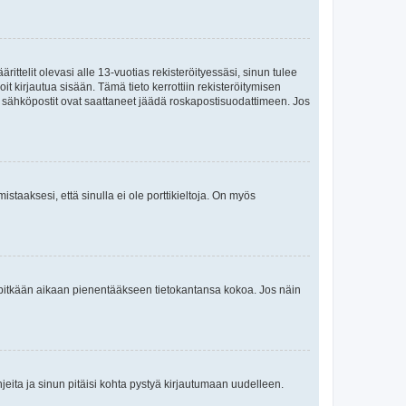
ttelit olevasi alle 13-vuotias rekisteröityessäsi, sinun tulee
it kirjautua sisään. Tämä tieto kerrottiin rekisteröitymisen
ai sähköpostit ovat saattaneet jäädä roskapostisuodattimeen. Jos
staaksesi, että sinulla ei ole porttikieltoja. On myös
neet pitkään aikaan pienentääkseen tietokantansa kokoa. Jos näin
jeita ja sinun pitäisi kohta pystyä kirjautumaan uudelleen.