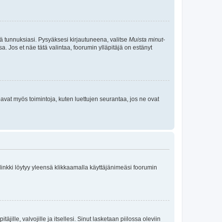
tä tunnuksiasi. Pysyäksesi kirjautuneena, valitse
Muista minut
-
sa. Jos et näe tätä valintaa, foorumin ylläpitäjä on estänyt
oavat myös toimintoja, kuten luettujen seurantaa, jos ne ovat
 linkki löytyy yleensä klikkaamalla käyttäjänimeäsi foorumin
äjille, valvojille ja itsellesi. Sinut lasketaan piilossa oleviin