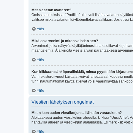
Miten asetan avataren?
Omissa asetuksissa, “Profiilin” alla, voit lisätä avataren käyttä
valitsee mitkä avatarien käyttöönottotavat sallitaan. Jos et voi k
Ylös
Mikä on arvonimi ja miten vaihdan sen?
Arvonimet, jotka näkyvät käyttäjänimesi alla osoittavat kirjoittam
määrittelemiä. Älä kirjoita viestejä vain parantaaksesi arvonimeäs
Ylös
Kun klikkaan sähköpostilinkkiä, minua pyydetään kirjautum
Vain rekisteröityneet käyttäjät voivat lähettää sähköpostia muil
tunnistautumattomat käyttäjät eivät voisi väärinkäyttää sähköpo
Ylös
Viestien lähetyksen ongelmat
Miten luon uuden viestiketjun tai lähetän vastauksen?
Aloittaaksesi uuden viestiketjun alueella, klikkaa "Uusi Aihe". Va
nähtävillä alueen ja viestiketjun alalaidassa. Esimerkiksi: Voit kir
Ylös