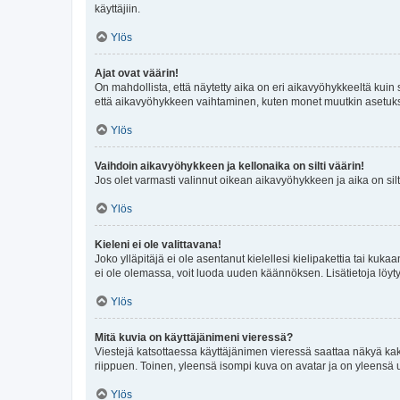
käyttäjiin.
Ylös
Ajat ovat väärin!
On mahdollista, että näytetty aika on eri aikavyöhykkeeltä kuin
että aikavyöhykkeen vaihtaminen, kuten monet muutkin asetukset o
Ylös
Vaihdoin aikavyöhykkeen ja kellonaika on silti väärin!
Jos olet varmasti valinnut oikean aikavyöhykkeen ja aika on silt
Ylös
Kieleni ei ole valittavana!
Joko ylläpitäjä ei ole asentanut kielellesi kielipakettia tai kuka
ei ole olemassa, voit luoda uuden käännöksen. Lisätietoja löyt
Ylös
Mitä kuvia on käyttäjänimeni vieressä?
Viestejä katsottaessa käyttäjänimen vieressä saattaa näkyä kaksi
riippuen. Toinen, yleensä isompi kuva on avatar ja on yleensä un
Ylös