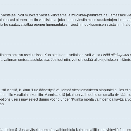
ia viestejäsi. Voit muokata viestiä klikkaamalla muokkaa-painiketta haluamassasi vies
n palatessasi pienen tekstin viestisi alla, joka kertoo viestin muokkauskertojen luk
 mutta he saattavat jättää pienen huomautuksen viestin muokkaamisen syistä niin halu
ellainen omissa asetuksissa. Kun olet luonut sellaisen, voit valita
Lisää allekirjoitus
-
lä valinnan omissa asetuksissa. Jos teet niin, voit silti estää allekirjoituksen liittäm
stä viestiä, klikkaa "Luo äänestys"-välilehteä viestilomakkeen alapuolella. Jos et näe
a niille varattuihin kenttiin. Varmista että jokainen vaihtoehto on omalla rivillään
 options users may select during voting under “Kuinka monta vaihtoehtoa käyttäjä voi
än.
ittelemä. Jos tarvitset enemmän vaihtoehtoja kuin on sallittu, ota yhteyttä foorumi