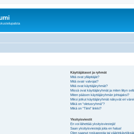
rumi
skustelupalsta
Käyttäjätasot ja ryhmät
Mitä ovat ylläpitäjät?
Mitä ovatr valvojat?
Mitä ovat käyttäjäryhmät?
Missä ovat käyttäjäryhmät ja miten liityn sel
Miten pääsen käyttäjäryhmän johtajaksi?
Miksi jotkut käyttäjäryhmät näkyvät eri värei
Mikä on “oletusryhmä”?
Mikä on “Tiimi” linkki?
Yksityisviestit
En voi lähettää yksityisviestejä!
Saan yksityisviestejä joita en halua!
Olen saanut roskapostia tai väärinkäytöksiä s