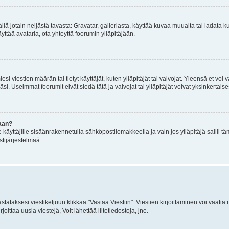
mällä jotain neljästä tavasta: Gravatar, galleriasta, käyttää kuvaa muualta tai ladata
äyttää avataria, ota yhteyttä foorumin ylläpitäjään.
iesi viestien määrän tai tietyt käyttäjät, kuten ylläpitäjät tai valvojat. Yleensä et vo
i. Useimmat foorumit eivät siedä tätä ja valvojat tai ylläpitäjät voivat yksinkertaise
aan?
le käyttäjille sisäänrakennetulla sähköpostilomakkeella ja vain jos ylläpitäjä sallii
stijärjestelmää.
stataksesi viestiketjuun klikkaa "Vastaa Viestiin". Viestien kirjoittaminen voi vaatia
joittaa uusia viestejä, Voit lähettää liitetiedostoja, jne.