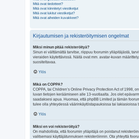
Mitä ovat tiedotteet?
Mitä ovat kiinnitetyt viestiketjut
Mitä ovat lukitut viestiketjut?
Mitä ovat aiheiden kuvakkeet?
Kirjautumisen ja rekisteröitymisen ongelmat
Miksi minun pitää rekisteröityä?
Sinun ei välttämättä tarvitse, riippuu foorumin ylläpitäjästä, tar
vieraiden käytettävissä. Näitä ovat mm. avatar-kuvan määrittely,
suositeltavaa.
Ylös
Mikä on COPPA?
COPPA, tai Children’s Online Privacy Protection Act of 1998, on y
luvan tietojen keräämiseen alle 13-vuotiaalta. Jos olet epävarm
saadaksesi apua. Huomaa, että phpBB Limited ja tämän foorumin
tulee olla yhteydessä väärinkäytöstapauksissa tai lakiasioissa t
Ylös
Miksi en voi rekisteröityä?
On mahdollista, että foorumin ylläpitäjä on poistanut rekisteröin
valitsemasi käyttäjätunnuksen rekisteröinnin. Ota yhteyttä foor