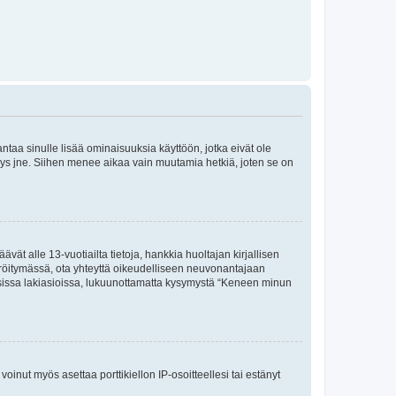
 antaa sinulle lisää ominaisuuksia käyttöön, jotka eivät ole
enyys jne. Siihen menee aikaa vain muutamia hetkiä, joten se on
vät alle 13-vuotiailta tietoja, hankkia huoltajan kirjallisen
teröitymässä, ota yhteyttä oikeudelliseen neuvonantajaan
isissa lakiasioissa, lukuunottamatta kysymystä “Keneen minun
oinut myös asettaa porttikiellon IP-osoitteellesi tai estänyt