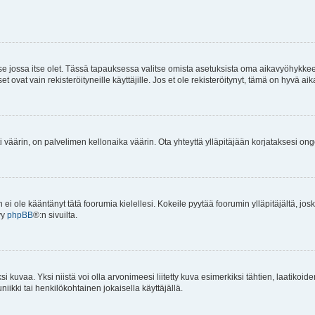
 se jossa itse olet. Tässä tapauksessa valitse omista asetuksista oma aikavyöhykke
vat vain rekisteröityneille käyttäjille. Jos et ole rekisteröitynyt, tämä on hyvä aik
i väärin, on palvelimen kellonaika väärin. Ota yhteyttä ylläpitäjään korjataksesi on
an ei ole kääntänyt tätä foorumia kielellesi. Kokeile pyytää foorumin ylläpitäjältä, jos
yy
phpBB
®:n sivuilta.
 kuvaa. Yksi niistä voi olla arvonimeesi liitetty kuva esimerkiksi tähtien, laatikoid
iikki tai henkilökohtainen jokaisella käyttäjällä.