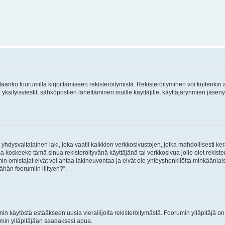
vitaanko foorumilla kirjoittamiseen rekisteröitymistä. Rekisteröityminen voi kuitenkin
 yksityisviestit, sähköpostien lähettäminen muille käyttäjille, käyttäjäryhmien jäs
hdysvaltalainen laki, joka vaatii kaikkien verkkosivustojen, jotka mahdollisesti kerää
a koskeeko tämä sinua rekisteröityvänä käyttäjänä tai verkkosivua jolle olet rekis
 omistajat eivät voi antaa lakineuvontaa ja eivät ole yhteyshenkilöitä minkäänla
ähän foorumiin liittyen?”.
nin käytöstä estääkseen uusia vierailijoita rekisteröitymästä. Foorumin ylläpitäjä on v
umin ylläpitäjään saadaksesi apua.