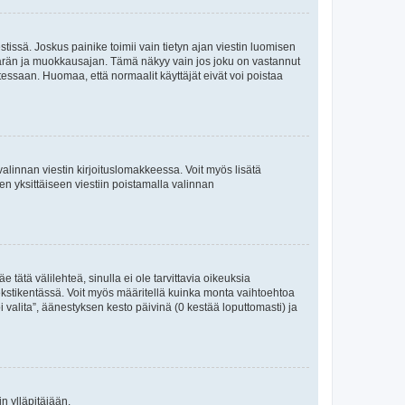
tissä. Joskus painike toimii vain tietyn ajan viestin luomisen
umäärän ja muokkausajan. Tämä näkyy vain jos joku on vastannut
tessaan. Huomaa, että normaalit käyttäjät eivät voi poistaa
valinnan viestin kirjoituslomakkeessa. Voit myös lisätä
isen yksittäiseen viestiin poistamalla valinnan
 tätä välilehteä, sinulla ei ole tarvittavia oikeuksia
 tekstikentässä. Voit myös määritellä kuinka monta vaihtoehtoa
 valita”, äänestyksen kesto päivinä (0 kestää loputtomasti) ja
n ylläpitäjään.