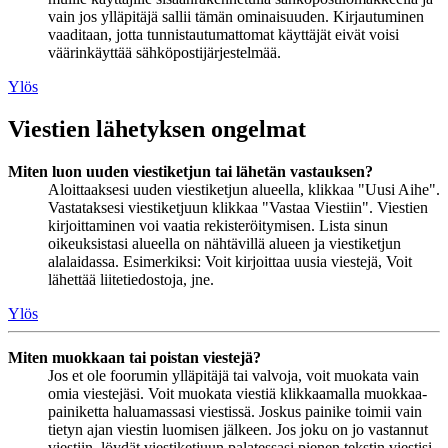
vain jos ylläpitäjä sallii tämän ominaisuuden. Kirjautuminen
vaaditaan, jotta tunnistautumattomat käyttäjät eivät voisi
väärinkäyttää sähköpostijärjestelmää.
Ylös
Viestien lähetyksen ongelmat
Miten luon uuden viestiketjun tai lähetän vastauksen?
Aloittaaksesi uuden viestiketjun alueella, klikkaa "Uusi Aihe".
Vastataksesi viestiketjuun klikkaa "Vastaa Viestiin". Viestien
kirjoittaminen voi vaatia rekisteröitymisen. Lista sinun
oikeuksistasi alueella on nähtävillä alueen ja viestiketjun
alalaidassa. Esimerkiksi: Voit kirjoittaa uusia viestejä, Voit
lähettää liitetiedostoja, jne.
Ylös
Miten muokkaan tai poistan viestejä?
Jos et ole foorumin ylläpitäjä tai valvoja, voit muokata vain
omia viestejäsi. Voit muokata viestiä klikkaamalla muokkaa-
painiketta haluamassasi viestissä. Joskus painike toimii vain
tietyn ajan viestin luomisen jälkeen. Jos joku on jo vastannut
viestiin, löydät viestiketjuun palatessasi pienen tekstin viestisi