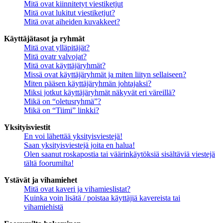
Mitä ovat kiinnitetyt viestiketjut
Mitä ovat lukitut viestiketjut?
Mitä ovat aiheiden kuvakkeet?
Käyttäjätasot ja ryhmät
Mitä ovat ylläpitäjät?
Mitä ovatr valvojat?
Mitä ovat käyttäjäryhmät?
Missä ovat käyttäjäryhmät ja miten liityn sellaiseen?
Miten pääsen käyttäjäryhmän johtajaksi?
Miksi jotkut käyttäjäryhmät näkyvät eri väreillä?
Mikä on “oletusryhmä”?
Mikä on “Tiimi” linkki?
Yksityisviestit
En voi lähettää yksityisviestejä!
Saan yksityisviestejä joita en halua!
Olen saanut roskapostia tai väärinkäytöksiä sisältäviä viestejä
tältä foorumilta!
Ystävät ja vihamiehet
Mitä ovat kaveri ja vihamieslistat?
Kuinka voin lisätä / poistaa käyttäjiä kavereista tai
vihamiehistä