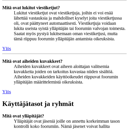
Mitä ovat lukitut viestiketjut?
Lukitut viestiketjut ovat viestiketjuja, joihin ei voi enää
lähettää vastauksia ja mahdolliset kyselyt joita viestiketjussa
oli, ovat päättyneet automaattisesti. Viestiketjuja voidaan
lukita useista syistä ylläpitäjän tai foorumin valvojan toimesta.
Saatat myös pystyä lukitsemaan oman viestiketjusi, mutta
tämä riippuu foorumin ylläpitäjän antamista oikeuksista.
Ylös
Mitä ovat aiheiden kuvakkeet?
Aiheiden kuvakkeet ovat aiheen aloittajan valitsemia
kuvakkeita joiden on tarkoitus kuvastaa niiden sisältöä.
Aiheiden kuvakkeiden käyttöoikeudet riippuvat foorumin
ylläpitäjän määrittelemistä oikeuksista.
Ylös
Käyttäjätasot ja ryhmät
Mitä ovat ylläpitäjät?
Ylläpitäjät ovat jäseniä joille on annettu korkeimman tason
kontrolli koko foorumiin. Nämä jäsenet voivat hallita