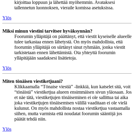
kirjoittaa loppuun ja lähettää myöhemmin. Avataksesi
tallennetun luonnoksen, vieraile komissa asetuksissa.
Ylös
Miksi minun viestini tarvitsee hyväksynnän?
Foorumin ylläpitäjä on päättänyt, että viestit kyseiselle alueelle
tulee tarkastaa ennen lähetystä. On myös mahdollista, että
foorumin ylläpitäjä on siirtänyt sinut ryhmään, jonka viestit
tarkistetaan ennen lähettämistä. Ota yhteyttä foorumin
ylläpitäjään saadaksesi lisätietoja.
Ylös
Miten tönäisen viestiketjuani?
Klikkaamalla “Tönaise viestiä” -linkkiä, kun katselet sitä, voit
“tönäistä” viestiketjua alueen ensimmäisen sivun yläosaan. Jos
et näe tätä, viestiketjujen tönäiseminen ei ole sallittua tai aika
joka viestiketjujen tönäisemisen välillä vaaditaan ei ole vielä
kulunut. On myös mahdollista nostaa viestiketjua vastaamalla
siihen, mutta varmista että noudatat foorumin sääntöjä jos
päätät tehdä niin.
Ylös