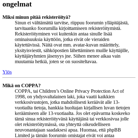
ongelmat
Miksi minun pitää rekisteröityä?
Sinun ei välttämättä tarvitse, riippuu foorumin ylläpitäjästä,
tarvitaanko foorumilla kirjoittamiseen rekisteröitymistä.
Rekisteröityminen voi kuitenkin antaa sinulle lisää
ominaisuuksia käyttöön, jotka eivät ole vieraiden
käytettävissä. Näitä ovat mm. avatar-kuvan määrittely,
yksityisviestit, sähköpostien lähettäminen muille käyttäjille,
käyttäjäryhmien jäsenyys jne. Siihen menee aikaa vain
muutamia hetkiä, joten se on suositeltavaa.
Ylös
Mikä on COPPA?
COPPA, tai Children’s Online Privacy Protection Act of
1998, on yhdysvaltalainen laki, joka vaatii kaikkien
verkkosivustojen, jotka mahdollisesti keräävät alle 13-
vuotiailta tietoja, hankkia huoltajan kirjallisen luvan tietojen
keräämiseen alle 13-vuotiaalta. Jos olet epävarma koskeeko
tämä sinua rekisteröityvänä käyttäjänä tai verkkosivua jolle
olet rekisteröitymässä, ota yhteyttä oikeudelliseen
neuvonantajaan saadaksesi apua. Huomaa, että phpBB
Limited ja tämän foorumin omistajat eivät voi antaa