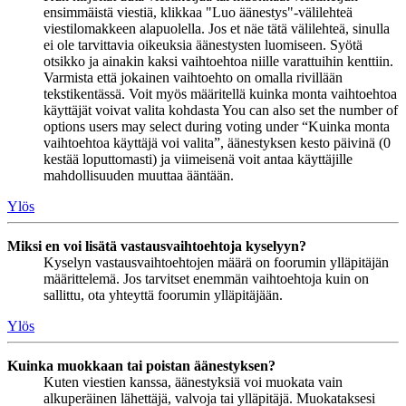
ensimmäistä viestiä, klikkaa "Luo äänestys"-välilehteä
viestilomakkeen alapuolella. Jos et näe tätä välilehteä, sinulla
ei ole tarvittavia oikeuksia äänestysten luomiseen. Syötä
otsikko ja ainakin kaksi vaihtoehtoa niille varattuihin kenttiin.
Varmista että jokainen vaihtoehto on omalla rivillään
tekstikentässä. Voit myös määritellä kuinka monta vaihtoehtoa
käyttäjät voivat valita kohdasta You can also set the number of
options users may select during voting under “Kuinka monta
vaihtoehtoa käyttäjä voi valita”, äänestyksen kesto päivinä (0
kestää loputtomasti) ja viimeisenä voit antaa käyttäjille
mahdollisuuden muuttaa ääntään.
Ylös
Miksi en voi lisätä vastausvaihtoehtoja kyselyyn?
Kyselyn vastausvaihtoehtojen määrä on foorumin ylläpitäjän
määrittelemä. Jos tarvitset enemmän vaihtoehtoja kuin on
sallittu, ota yhteyttä foorumin ylläpitäjään.
Ylös
Kuinka muokkaan tai poistan äänestyksen?
Kuten viestien kanssa, äänestyksiä voi muokata vain
alkuperäinen lähettäjä, valvoja tai ylläpitäjä. Muokataksesi