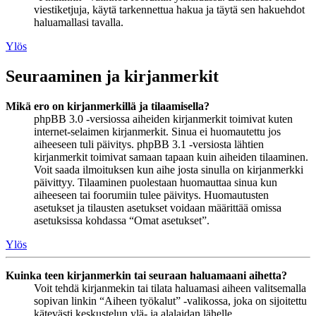
viestiketjuja, käytä tarkennettua hakua ja täytä sen hakuehdot
haluamallasi tavalla.
Ylös
Seuraaminen ja kirjanmerkit
Mikä ero on kirjanmerkillä ja tilaamisella?
phpBB 3.0 -versiossa aiheiden kirjanmerkit toimivat kuten
internet-selaimen kirjanmerkit. Sinua ei huomautettu jos
aiheeseen tuli päivitys. phpBB 3.1 -versiosta lähtien
kirjanmerkit toimivat samaan tapaan kuin aiheiden tilaaminen.
Voit saada ilmoituksen kun aihe josta sinulla on kirjanmerkki
päivittyy. Tilaaminen puolestaan huomauttaa sinua kun
aiheeseen tai foorumiin tulee päivitys. Huomautusten
asetukset ja tilausten asetukset voidaan määrittää omissa
asetuksissa kohdassa “Omat asetukset”.
Ylös
Kuinka teen kirjanmerkin tai seuraan haluamaani aihetta?
Voit tehdä kirjanmekin tai tilata haluamasi aiheen valitsemalla
sopivan linkin “Aiheen työkalut” -valikossa, joka on sijoitettu
kätevästi keskustelun ylä- ja alalaidan lähelle.