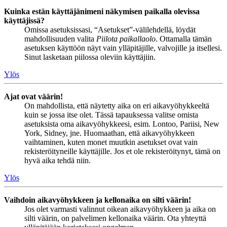
Kuinka estän käyttäjänimeni näkymisen paikalla olevissa
käyttäjissä?
Omissa asetuksissasi, “Asetukset”-välilehdellä, löydät
mahdollisuuden valita
Piilota paikallaolo
. Ottamalla tämän
asetuksen käyttöön näyt vain ylläpitäjille, valvojille ja itsellesi.
Sinut lasketaan piilossa oleviin käyttäjiin.
Ylös
Ajat ovat väärin!
On mahdollista, että näytetty aika on eri aikavyöhykkeeltä
kuin se jossa itse olet. Tässä tapauksessa valitse omista
asetuksista oma aikavyöhykkeesi, esim. Lontoo, Pariisi, New
York, Sidney, jne. Huomaathan, että aikavyöhykkeen
vaihtaminen, kuten monet muutkin asetukset ovat vain
rekisteröityneille käyttäjille. Jos et ole rekisteröitynyt, tämä on
hyvä aika tehdä niin.
Ylös
Vaihdoin aikavyöhykkeen ja kellonaika on silti väärin!
Jos olet varmasti valinnut oikean aikavyöhykkeen ja aika on
silti väärin, on palvelimen kellonaika väärin. Ota yhteyttä