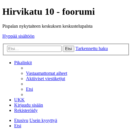
Hirvikatu 10 - foorumi
Pispalan nykytaiteen keskuksen keskustelupalsta
Hyppää sisältöön
Tarkennettu haku
Etsi
Pikalinkit
Vastaamattomat aiheet
Aktiiviset viestiketjut
Etsi
UKK
Kirjaudu sisään
Rekisteröidy
Etusivu
Usein kysyttyä
Etsi