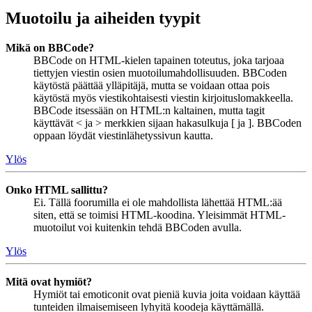
Muotoilu ja aiheiden tyypit
Mikä on BBCode?
BBCode on HTML-kielen tapainen toteutus, joka tarjoaa
tiettyjen viestin osien muotoilumahdollisuuden. BBCoden
käytöstä päättää ylläpitäjä, mutta se voidaan ottaa pois
käytöstä myös viestikohtaisesti viestin kirjoituslomakkeella.
BBCode itsessään on HTML:n kaltainen, mutta tagit
käyttävät < ja > merkkien sijaan hakasulkuja [ ja ]. BBCoden
oppaan löydät viestinlähetyssivun kautta.
Ylös
Onko HTML sallittu?
Ei. Tällä foorumilla ei ole mahdollista lähettää HTML:ää
siten, että se toimisi HTML-koodina. Yleisimmät HTML-
muotoilut voi kuitenkin tehdä BBCoden avulla.
Ylös
Mitä ovat hymiöt?
Hymiöt tai emoticonit ovat pieniä kuvia joita voidaan käyttää
tunteiden ilmaisemiseen lyhyitä koodeja käyttämällä.