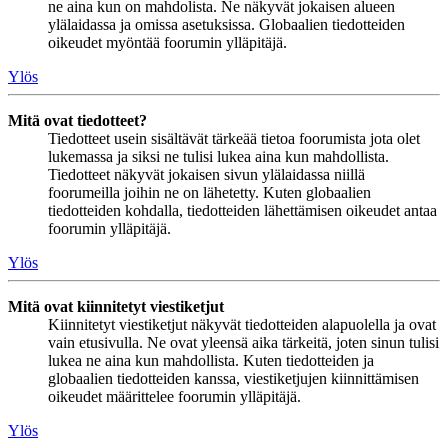
ne aina kun on mahdolista. Ne näkyvät jokaisen alueen
ylälaidassa ja omissa asetuksissa. Globaalien tiedotteiden
oikeudet myöntää foorumin ylläpitäjä.
Ylös
Mitä ovat tiedotteet?
Tiedotteet usein sisältävät tärkeää tietoa foorumista jota olet
lukemassa ja siksi ne tulisi lukea aina kun mahdollista.
Tiedotteet näkyvät jokaisen sivun ylälaidassa niillä
foorumeilla joihin ne on lähetetty. Kuten globaalien
tiedotteiden kohdalla, tiedotteiden lähettämisen oikeudet antaa
foorumin ylläpitäjä.
Ylös
Mitä ovat kiinnitetyt viestiketjut
Kiinnitetyt viestiketjut näkyvät tiedotteiden alapuolella ja ovat
vain etusivulla. Ne ovat yleensä aika tärkeitä, joten sinun tulisi
lukea ne aina kun mahdollista. Kuten tiedotteiden ja
globaalien tiedotteiden kanssa, viestiketjujen kiinnittämisen
oikeudet määrittelee foorumin ylläpitäjä.
Ylös