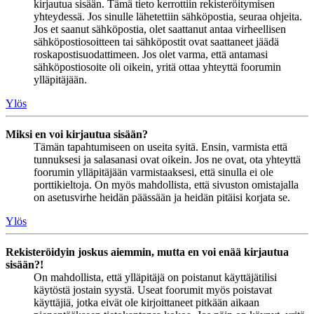
kirjautua sisään. Tämä tieto kerrottiin rekisteröitymisen
yhteydessä. Jos sinulle lähetettiin sähköpostia, seuraa ohjeita.
Jos et saanut sähköpostia, olet saattanut antaa virheellisen
sähköpostiosoitteen tai sähköpostit ovat saattaneet jäädä
roskapostisuodattimeen. Jos olet varma, että antamasi
sähköpostiosoite oli oikein, yritä ottaa yhteyttä foorumin
ylläpitäjään.
Ylös
Miksi en voi kirjautua sisään?
Tämän tapahtumiseen on useita syitä. Ensin, varmista että
tunnuksesi ja salasanasi ovat oikein. Jos ne ovat, ota yhteyttä
foorumin ylläpitäjään varmistaaksesi, että sinulla ei ole
porttikieltoja. On myös mahdollista, että sivuston omistajalla
on asetusvirhe heidän päässään ja heidän pitäisi korjata se.
Ylös
Rekisteröidyin joskus aiemmin, mutta en voi enää kirjautua
sisään?!
On mahdollista, että ylläpitäjä on poistanut käyttäjätilisi
käytöstä jostain syystä. Useat foorumit myös poistavat
käyttäjiä, jotka eivät ole kirjoittaneet pitkään aikaan