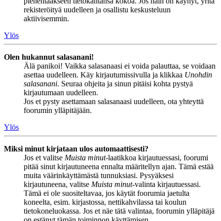
pienentääkseen tietokantansa kokoa. Jos näin on käynyt, yritä
rekisteröityä uudelleen ja osallistu keskusteluun
aktiivisemmin.
Ylös
Olen hukannut salasanani!
Älä panikoi! Vaikka salasanaasi ei voida palauttaa, se voidaan
asettaa uudelleen. Käy kirjautumissivulla ja klikkaa
Unohdin
salasanani
. Seuraa ohjeita ja sinun pitäisi kohta pystyä
kirjautumaan uudelleen.
Jos et pysty asettamaan salasanaasi uudelleen, ota yhteyttä
foorumin ylläpitäjään.
Ylös
Miksi minut kirjataan ulos automaattisesti?
Jos et valitse
Muista minut
-laatikkoa kirjautuessasi, foorumi
pitää sinut kirjautuneena ennalta määritellyn ajan. Tämä estää
muita väärinkäyttämästä tunnuksiasi. Pysyäksesi
kirjautuneena, valitse
Muista minut
-valinta kirjautuessasi.
Tämä ei ole suositeltavaa, jos käytät foorumia jaetulta
koneelta, esim. kirjastossa, nettikahvilassa tai koulun
tietokoneluokassa. Jos et näe tätä valintaa, foorumin ylläpitäjä
on estänyt tämän toiminnon käyttämisen.