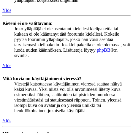
ylläpitäjään korjataksesi ongelman.
Ylös
Kieleni ei ole valittavana!
Joko ylläpitäjä ei ole asentanut kielellesi kielipakettia tai
kukaan ei ole kääntänyt tätä foorumia kielellesi. Kokeile
pyytää foorumin ylläpitäjältä, josko hän voisi asentaa
tarvitsemasi kielipaketin. Jos kielipakettia ei ole olemassa, voit
luoda uuden käännöksen. Lisätietoja löytyy
phpBB
®:n
sivuilta.
Ylös
Mitä kuvia on käyttäjänimeni vieressä?
Viestejä katsottaessa käyttäjänimen vieressä saattaa näkyä
kaksi kuvaa. Yksi niistä voi olla arvonimeesi liitetty kuva
esimerkiksi tähtien, laatikoiden tai pisteiden muodossa
viestimäärästäsi tai statuksestasi riippuen. Toinen, yleensä
isompi kuva on avatar ja on yleensä uniikki tai
henkilökohtainen jokaisella käyttäjällä.
Ylös