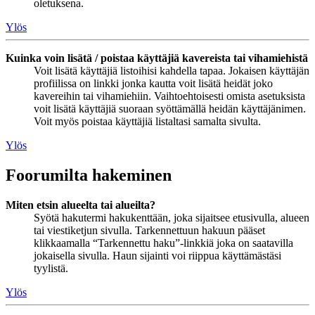
oletuksena.
Ylös
Kuinka voin lisätä / poistaa käyttäjiä kavereista tai vihamiehistä
Voit lisätä käyttäjiä listoihisi kahdella tapaa. Jokaisen käyttäjän
profiilissa on linkki jonka kautta voit lisätä heidät joko
kavereihin tai vihamiehiin. Vaihtoehtoisesti omista asetuksista
voit lisätä käyttäjiä suoraan syöttämällä heidän käyttäjänimen.
Voit myös poistaa käyttäjiä listaltasi samalta sivulta.
Ylös
Foorumilta hakeminen
Miten etsin alueelta tai alueilta?
Syötä hakutermi hakukenttään, joka sijaitsee etusivulla, alueen
tai viestiketjun sivulla. Tarkennettuun hakuun pääset
klikkaamalla “Tarkennettu haku”-linkkiä joka on saatavilla
jokaisella sivulla. Haun sijainti voi riippua käyttämästäsi
tyylistä.
Ylös