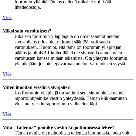
foorumin ylläpitäjään jos et tiedä miksi et voi lisätä
liitetiedostoja.
Ylös
Miksi sain varoituksen?
Jokaisen foorumin ylläpitäjällä on omat säännöt heidän
sivustollensa. Jos olet rikkonut sääntöä, voit saada
varoituksen. Huomioi, että tämä on foorumin ylläpitäjän
päätös ja phpBB Limitedillä ei ole sivustolla annettavien
varoitusten kanssa mitään tekemistä. Ota yhteyttä foorumin
ylläpitäjään, jos olet epävarma annetun varoituksen syystä.
Ylös
Miten ilmoitan viestin valvojalle?
Jos foorumin ylläpitäjä on sallinut sen, sinun pitäisi nähdä
raportointipainike viestin yhteydessä. Tämän klikkaaminen
vie sinut viestin raportoinnin vaiheiden läpi.
Ylös
Mitä “Tallenna”-painike viestin kirjoittamisessa tekee?
Tämän avulla on mahdollista tallentaa luonnoksia, jotka voit