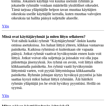
toimia. Jokainen käyttäjä voi kuulua useisiin ryhmiin ja
jokaiselle ryhmälle voidaan määritellä yksilölliset oikeudet.
Tämä tarjoaa ylläpitäjille helpon tavan muuttaa käyttäjien
oikeuksia useille käyttäjille kerralla, kuten muuttaa valvojien
oikeuksia tai hallita pääsyä suljetulle alueelle.
Ylös
Missä ovat käyttäjäryhmät ja miten liityn sellaiseen?
Voit nähdä kaikki ryhmät “Käyttäjäryhmät”-linkin kautta
omissa asetuksissa. Jos haluat liittyä yhteen, klikkaa vastaavaa
painiketta. Kaikissa ryhmissä ei kuitenkaan ole vapaata
pääsyä. Jotkut ryhmät vaativat hyväksynnän ennen kuin voit
liittyä. Jotkut voivat olla suljettuja ja joissakin voi olla jopa
piilotettuja jäsenyyksiä. Jos ryhmä on avoin, voit liittyä siihen
klikkaamalla painiketta. Jos ryhmä vaatii hyväksynnän
liittymistä varten, voit pyytää liittymislupaa klikkaamalla
painiketta. Ryhmän johtajan täytyy hyväksyä pyyntösi ja hän
saattaa kysyä miksi haluat liittyä ryhmään. Älä häiriköi
ryhmän ylläpitäjiä jos he eivät hyväksy pyyntöäsi. Heillä on
syynsä.
Ylös