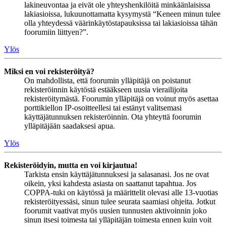
lakineuvontaa ja eivät ole yhteyshenkilöitä minkäänlaisissa
lakiasioissa, lukuunottamatta kysymystä “Keneen minun tulee
olla yhteydessä väärinkäytöstapauksissa tai lakiasioissa tähän
foorumiin liittyen?”.
Ylös
Miksi en voi rekisteröityä?
On mahdollista, että foorumin ylläpitäjä on poistanut
rekisteröinnin käytöstä estääkseen uusia vierailijoita
rekisteröitymästä. Foorumin ylläpitäjä on voinut myös asettaa
porttikiellon IP-osoitteellesi tai estänyt valitsemasi
käyttäjätunnuksen rekisteröinnin. Ota yhteyttä foorumin
ylläpitäjään saadaksesi apua.
Ylös
Rekisteröidyin, mutta en voi kirjautua!
Tarkista ensin käyttäjätunnuksesi ja salasanasi. Jos ne ovat
oikein, yksi kahdesta asiasta on saattanut tapahtua. Jos
COPPA-tuki on käytössä ja määrittelit olevasi alle 13-vuotias
rekisteröityessäsi, sinun tulee seurata saamiasi ohjeita. Jotkut
foorumit vaativat myös uusien tunnusten aktivoinnin joko
sinun itsesi toimesta tai ylläpitäjän toimesta ennen kuin voit