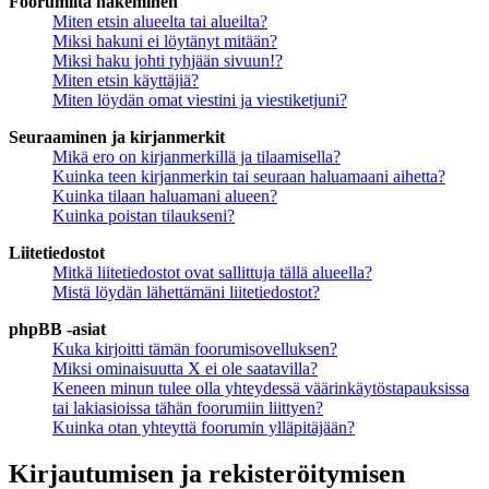
Foorumilta hakeminen
Miten etsin alueelta tai alueilta?
Miksi hakuni ei löytänyt mitään?
Miksi haku johti tyhjään sivuun!?
Miten etsin käyttäjiä?
Miten löydän omat viestini ja viestiketjuni?
Seuraaminen ja kirjanmerkit
Mikä ero on kirjanmerkillä ja tilaamisella?
Kuinka teen kirjanmerkin tai seuraan haluamaani aihetta?
Kuinka tilaan haluamani alueen?
Kuinka poistan tilaukseni?
Liitetiedostot
Mitkä liitetiedostot ovat sallittuja tällä alueella?
Mistä löydän lähettämäni liitetiedostot?
phpBB -asiat
Kuka kirjoitti tämän foorumisovelluksen?
Miksi ominaisuutta X ei ole saatavilla?
Keneen minun tulee olla yhteydessä väärinkäytöstapauksissa
tai lakiasioissa tähän foorumiin liittyen?
Kuinka otan yhteyttä foorumin ylläpitäjään?
Kirjautumisen ja rekisteröitymisen