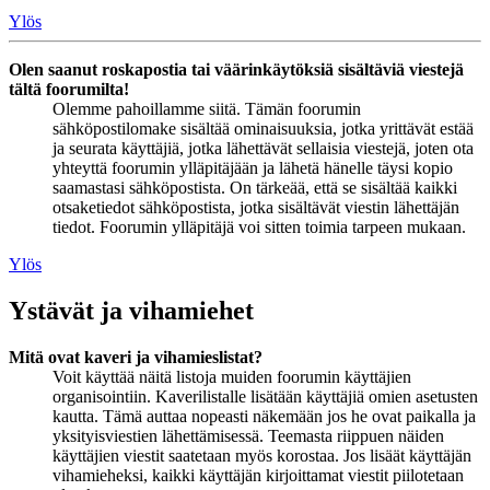
Ylös
Olen saanut roskapostia tai väärinkäytöksiä sisältäviä viestejä
tältä foorumilta!
Olemme pahoillamme siitä. Tämän foorumin
sähköpostilomake sisältää ominaisuuksia, jotka yrittävät estää
ja seurata käyttäjiä, jotka lähettävät sellaisia viestejä, joten ota
yhteyttä foorumin ylläpitäjään ja lähetä hänelle täysi kopio
saamastasi sähköpostista. On tärkeää, että se sisältää kaikki
otsaketiedot sähköpostista, jotka sisältävät viestin lähettäjän
tiedot. Foorumin ylläpitäjä voi sitten toimia tarpeen mukaan.
Ylös
Ystävät ja vihamiehet
Mitä ovat kaveri ja vihamieslistat?
Voit käyttää näitä listoja muiden foorumin käyttäjien
organisointiin. Kaverilistalle lisätään käyttäjiä omien asetusten
kautta. Tämä auttaa nopeasti näkemään jos he ovat paikalla ja
yksityisviestien lähettämisessä. Teemasta riippuen näiden
käyttäjien viestit saatetaan myös korostaa. Jos lisäät käyttäjän
vihamieheksi, kaikki käyttäjän kirjoittamat viestit piilotetaan