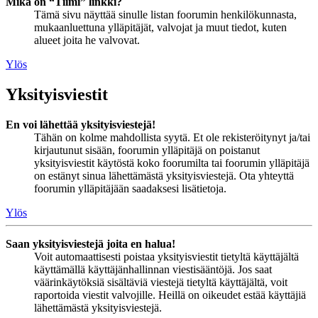
Mikä on “Tiimi” linkki?
Tämä sivu näyttää sinulle listan foorumin henkilökunnasta,
mukaanluettuna ylläpitäjät, valvojat ja muut tiedot, kuten
alueet joita he valvovat.
Ylös
Yksityisviestit
En voi lähettää yksityisviestejä!
Tähän on kolme mahdollista syytä. Et ole rekisteröitynyt ja/tai
kirjautunut sisään, foorumin ylläpitäjä on poistanut
yksityisviestit käytöstä koko foorumilta tai foorumin ylläpitäjä
on estänyt sinua lähettämästä yksityisviestejä. Ota yhteyttä
foorumin ylläpitäjään saadaksesi lisätietoja.
Ylös
Saan yksityisviestejä joita en halua!
Voit automaattisesti poistaa yksityisviestit tietyltä käyttäjältä
käyttämällä käyttäjänhallinnan viestisääntöjä. Jos saat
väärinkäytöksiä sisältäviä viestejä tietyltä käyttäjältä, voit
raportoida viestit valvojille. Heillä on oikeudet estää käyttäjiä
lähettämästä yksityisviestejä.