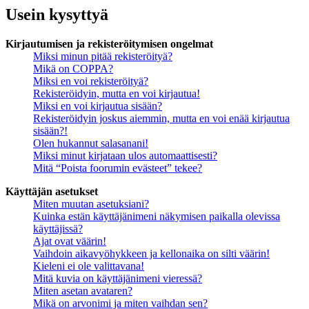
Usein kysyttyä
Kirjautumisen ja rekisteröitymisen ongelmat
Miksi minun pitää rekisteröityä?
Mikä on COPPA?
Miksi en voi rekisteröityä?
Rekisteröidyin, mutta en voi kirjautua!
Miksi en voi kirjautua sisään?
Rekisteröidyin joskus aiemmin, mutta en voi enää kirjautua
sisään?!
Olen hukannut salasanani!
Miksi minut kirjataan ulos automaattisesti?
Mitä “Poista foorumin evästeet” tekee?
Käyttäjän asetukset
Miten muutan asetuksiani?
Kuinka estän käyttäjänimeni näkymisen paikalla olevissa
käyttäjissä?
Ajat ovat väärin!
Vaihdoin aikavyöhykkeen ja kellonaika on silti väärin!
Kieleni ei ole valittavana!
Mitä kuvia on käyttäjänimeni vieressä?
Miten asetan avataren?
Mikä on arvonimi ja miten vaihdan sen?