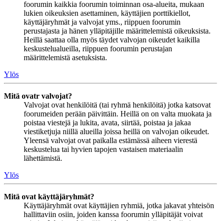
foorumin kaikkia foorumin toiminnan osa-alueita, mukaan
lukien oikeuksien asettaminen, käyttäjien porttikiellot,
käyttäjäryhmät ja valvojat yms., riippuen foorumin
perustajasta ja hänen ylläpitäjille määrittelemistä oikeuksista.
Heillä saattaa olla myös täydet valvojan oikeudet kaikilla
keskustelualueilla, riippuen foorumin perustajan
määrittelemistä asetuksista.
Ylös
Mitä ovatr valvojat?
Valvojat ovat henkilöitä (tai ryhmä henkilöitä) jotka katsovat
foorumeiden perään päivittäin. Heillä on on valta muokata ja
poistaa viestejä ja lukita, avata, siirtää, poistaa ja jakaa
viestiketjuja niillä alueilla joissa heillä on valvojan oikeudet.
Yleensä valvojat ovat paikalla estämässä aiheen vierestä
keskustelua tai hyvien tapojen vastaisen materiaalin
lähettämistä.
Ylös
Mitä ovat käyttäjäryhmät?
Käyttäjäryhmät ovat käyttäjien ryhmiä, jotka jakavat yhteisön
hallittaviin osiin, joiden kanssa foorumin ylläpitäjät voivat