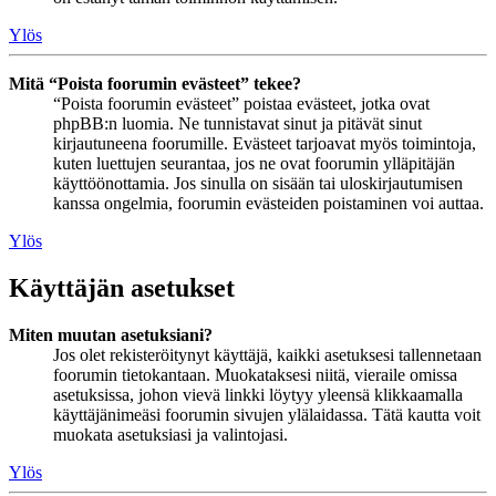
Ylös
Mitä “Poista foorumin evästeet” tekee?
“Poista foorumin evästeet” poistaa evästeet, jotka ovat
phpBB:n luomia. Ne tunnistavat sinut ja pitävät sinut
kirjautuneena foorumille. Evästeet tarjoavat myös toimintoja,
kuten luettujen seurantaa, jos ne ovat foorumin ylläpitäjän
käyttöönottamia. Jos sinulla on sisään tai uloskirjautumisen
kanssa ongelmia, foorumin evästeiden poistaminen voi auttaa.
Ylös
Käyttäjän asetukset
Miten muutan asetuksiani?
Jos olet rekisteröitynyt käyttäjä, kaikki asetuksesi tallennetaan
foorumin tietokantaan. Muokataksesi niitä, vieraile omissa
asetuksissa, johon vievä linkki löytyy yleensä klikkaamalla
käyttäjänimeäsi foorumin sivujen ylälaidassa. Tätä kautta voit
muokata asetuksiasi ja valintojasi.
Ylös