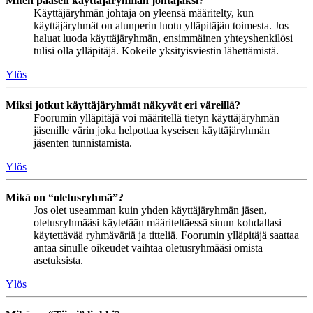
Miten pääsen käyttäjäryhmän johtajaksi?
Käyttäjäryhmän johtaja on yleensä määritelty, kun
käyttäjäryhmät on alunperin luotu ylläpitäjän toimesta. Jos
haluat luoda käyttäjäryhmän, ensimmäinen yhteyshenkilösi
tulisi olla ylläpitäjä. Kokeile yksityisviestin lähettämistä.
Ylös
Miksi jotkut käyttäjäryhmät näkyvät eri väreillä?
Foorumin ylläpitäjä voi määritellä tietyn käyttäjäryhmän
jäsenille värin joka helpottaa kyseisen käyttäjäryhmän
jäsenten tunnistamista.
Ylös
Mikä on “oletusryhmä”?
Jos olet useamman kuin yhden käyttäjäryhmän jäsen,
oletusryhmääsi käytetään määriteltäessä sinun kohdallasi
käytettävää ryhmäväriä ja titteliä. Foorumin ylläpitäjä saattaa
antaa sinulle oikeudet vaihtaa oletusryhmääsi omista
asetuksista.
Ylös