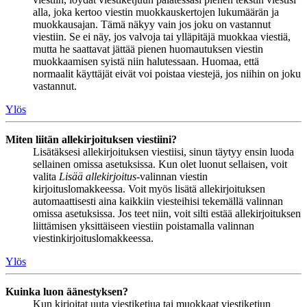
alla, joka kertoo viestin muokkauskertojen lukumäärän ja
muokkausajan. Tämä näkyy vain jos joku on vastannut
viestiin. Se ei näy, jos valvoja tai ylläpitäjä muokkaa viestiä,
mutta he saattavat jättää pienen huomautuksen viestin
muokkaamisen syistä niin halutessaan. Huomaa, että
normaalit käyttäjät eivät voi poistaa viestejä, jos niihin on joku
vastannut.
Ylös
Miten liitän allekirjoituksen viestiini?
Lisätäksesi allekirjoituksen viestiisi, sinun täytyy ensin luoda
sellainen omissa asetuksissa. Kun olet luonut sellaisen, voit
valita
Lisää allekirjoitus
-valinnan viestin
kirjoituslomakkeessa. Voit myös lisätä allekirjoituksen
automaattisesti aina kaikkiin viesteihisi tekemällä valinnan
omissa asetuksissa. Jos teet niin, voit silti estää allekirjoituksen
liittämisen yksittäiseen viestiin poistamalla valinnan
viestinkirjoituslomakkeessa.
Ylös
Kuinka luon äänestyksen?
Kun kirjoitat uuta viestiketjua tai muokkaat viestiketjun