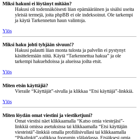
Miksi hakuni ei löytänyt mitään?
Hakusi oli todennäköisesti liian epämääräinen ja sisälsi useita
yleisiä termejä, joita phpBB ei ole indeksoinut. Ole tarkempi
ja käytä Tarkennetun haun valintoja.
Ylös
Miksi haku johti tyhjään sivuun!?
Hakusi palautti liian monta tulosta ja palvelin ei pystynyt
käsittelemään niitä. Käytä “Tarkennettua hakua” ja ole
tarkempi hakuehdoissa ja alueissa joilta etsit.
Ylös
Miten etsin käyttäjiä?
Vieraile “Käyttäjät”-sivulla ja klikkaa “Etsi käyttäjä”-linkkiä.
Ylös
Miten löydän omat viestini ja viestiketjuni?
Omat viestisi näet klikkaamalla “Katso omia viestejäsi”-
linkkiä omissa asetuksissa tai klikkaamalla “Etsi käyttäjän
viesteistä”-linkkiä omalla profiilisivullasi tai klikkaamalla
“Pikalinkit”-valikkoa foorumin ylälaidassa. Etsiäksesi omia