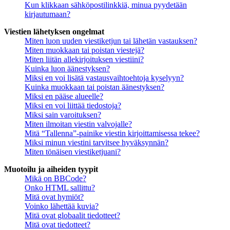
Kun klikkaan sähköpostilinkkiä, minua pyydetään
kirjautumaan?
Viestien lähetyksen ongelmat
Miten luon uuden viestiketjun tai lähetän vastauksen?
Miten muokkaan tai poistan viestejä?
Miten liitän allekirjoituksen viestiini?
Kuinka luon äänestyksen?
Miksi en voi lisätä vastausvaihtoehtoja kyselyyn?
Kuinka muokkaan tai poistan äänestyksen?
Miksi en pääse alueelle?
Miksi en voi liittää tiedostoja?
Miksi sain varoituksen?
Miten ilmoitan viestin valvojalle?
Mitä “Tallenna”-painike viestin kirjoittamisessa tekee?
Miksi minun viestini tarvitsee hyväksynnän?
Miten tönäisen viestiketjuani?
Muotoilu ja aiheiden tyypit
Mikä on BBCode?
Onko HTML sallittu?
Mitä ovat hymiöt?
Voinko lähettää kuvia?
Mitä ovat globaalit tiedotteet?
Mitä ovat tiedotteet?