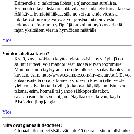
Esimerkiksi :) tarkoittaa iloista ja :( tarkoittaa surullista.
Hymiöiden täysi lista on nähtävillä viestinlähetyslomakkeessa.
Älä käytä hymiöitä liikaa, sillä ne voivat tehdä viestistä
lukukelvottoman ja valvoja voi poistaa niitä tai viestin
kokonaan. Foorumin ylläpitäjä on voinut myös määritellä
rajan yksittäisen viestin hymiöiden määrälle.
Ylös
Voinko lähettää kuvia?
Kyllä, kuvia voidaan käyttää viesteissäsi. Jos ylläpitäjä on
sallinut liitteet, voit mahdollisesti ladata kuvan foorumille.
Muutoin sinun täytyy antaa osoite julkisesti saatavilla olevaan
kuvaan, esim. http://www.example.com/my-picture.gif. Et voi
antaa osoitetta omalla koneellasi oleviin kuviin (ellei se ole
yleinen palvelin) tai kuviin, jotka ovat käyttäjätunnistuksen
takana, esim. hotmail tai yahoo sähköpostilaatikot,
salasanasuojatut sivustot, jne. Näyttääksesi kuvan, käytä
BBCoden [img]-tagia.
Ylös
Mitä ovat globaalit tiedotteet?
Globaalit tiedotteet sisältävät tärkeää tietoa ja sinun tulisi lukea