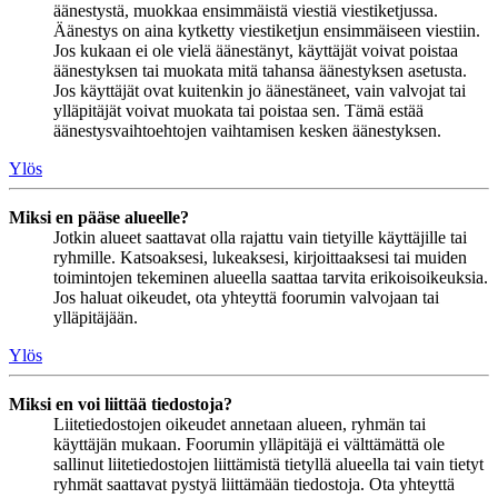
äänestystä, muokkaa ensimmäistä viestiä viestiketjussa.
Äänestys on aina kytketty viestiketjun ensimmäiseen viestiin.
Jos kukaan ei ole vielä äänestänyt, käyttäjät voivat poistaa
äänestyksen tai muokata mitä tahansa äänestyksen asetusta.
Jos käyttäjät ovat kuitenkin jo äänestäneet, vain valvojat tai
ylläpitäjät voivat muokata tai poistaa sen. Tämä estää
äänestysvaihtoehtojen vaihtamisen kesken äänestyksen.
Ylös
Miksi en pääse alueelle?
Jotkin alueet saattavat olla rajattu vain tietyille käyttäjille tai
ryhmille. Katsoaksesi, lukeaksesi, kirjoittaaksesi tai muiden
toimintojen tekeminen alueella saattaa tarvita erikoisoikeuksia.
Jos haluat oikeudet, ota yhteyttä foorumin valvojaan tai
ylläpitäjään.
Ylös
Miksi en voi liittää tiedostoja?
Liitetiedostojen oikeudet annetaan alueen, ryhmän tai
käyttäjän mukaan. Foorumin ylläpitäjä ei välttämättä ole
sallinut liitetiedostojen liittämistä tietyllä alueella tai vain tietyt
ryhmät saattavat pystyä liittämään tiedostoja. Ota yhteyttä