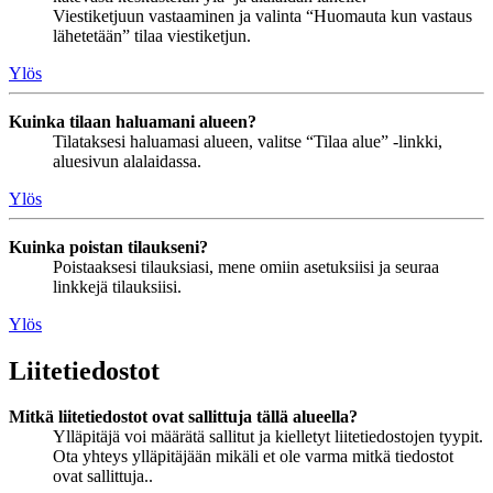
Viestiketjuun vastaaminen ja valinta “Huomauta kun vastaus
lähetetään” tilaa viestiketjun.
Ylös
Kuinka tilaan haluamani alueen?
Tilataksesi haluamasi alueen, valitse “Tilaa alue” -linkki,
aluesivun alalaidassa.
Ylös
Kuinka poistan tilaukseni?
Poistaaksesi tilauksiasi, mene omiin asetuksiisi ja seuraa
linkkejä tilauksiisi.
Ylös
Liitetiedostot
Mitkä liitetiedostot ovat sallittuja tällä alueella?
Ylläpitäjä voi määrätä sallitut ja kielletyt liitetiedostojen tyypit.
Ota yhteys ylläpitäjään mikäli et ole varma mitkä tiedostot
ovat sallittuja..