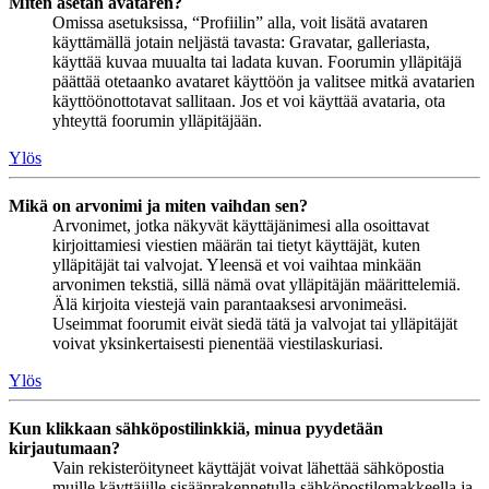
Miten asetan avataren?
Omissa asetuksissa, “Profiilin” alla, voit lisätä avataren
käyttämällä jotain neljästä tavasta: Gravatar, galleriasta,
käyttää kuvaa muualta tai ladata kuvan. Foorumin ylläpitäjä
päättää otetaanko avataret käyttöön ja valitsee mitkä avatarien
käyttöönottotavat sallitaan. Jos et voi käyttää avataria, ota
yhteyttä foorumin ylläpitäjään.
Ylös
Mikä on arvonimi ja miten vaihdan sen?
Arvonimet, jotka näkyvät käyttäjänimesi alla osoittavat
kirjoittamiesi viestien määrän tai tietyt käyttäjät, kuten
ylläpitäjät tai valvojat. Yleensä et voi vaihtaa minkään
arvonimen tekstiä, sillä nämä ovat ylläpitäjän määrittelemiä.
Älä kirjoita viestejä vain parantaaksesi arvonimeäsi.
Useimmat foorumit eivät siedä tätä ja valvojat tai ylläpitäjät
voivat yksinkertaisesti pienentää viestilaskuriasi.
Ylös
Kun klikkaan sähköpostilinkkiä, minua pyydetään
kirjautumaan?
Vain rekisteröityneet käyttäjät voivat lähettää sähköpostia
muille käyttäjille sisäänrakennetulla sähköpostilomakkeella ja