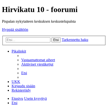
Hirvikatu 10 - foorumi
Pispalan nykytaiteen keskuksen keskustelupalsta
Hyppää sisältöön
Tarkennettu haku
Etsi
Pikalinkit
Vastaamattomat aiheet
Aktiiviset viestiketjut
Etsi
UKK
Kirjaudu sisään
Rekisteröidy
Etusivu
Usein kysyttyä
Etsi