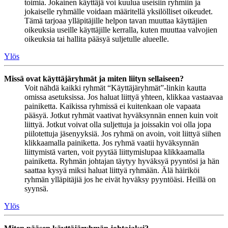
toimia. Jokainen käyttäjä voi kuulua useisiin ryhmiin ja
jokaiselle ryhmälle voidaan määritellä yksilölliset oikeudet.
Tämä tarjoaa ylläpitäjille helpon tavan muuttaa käyttäjien
oikeuksia useille käyttäjille kerralla, kuten muuttaa valvojien
oikeuksia tai hallita pääsyä suljetulle alueelle.
Ylös
Missä ovat käyttäjäryhmät ja miten liityn sellaiseen?
Voit nähdä kaikki ryhmät “Käyttäjäryhmät”-linkin kautta
omissa asetuksissa. Jos haluat liittyä yhteen, klikkaa vastaavaa
painiketta. Kaikissa ryhmissä ei kuitenkaan ole vapaata
pääsyä. Jotkut ryhmät vaativat hyväksynnän ennen kuin voit
liittyä. Jotkut voivat olla suljettuja ja joissakin voi olla jopa
piilotettuja jäsenyyksiä. Jos ryhmä on avoin, voit liittyä siihen
klikkaamalla painiketta. Jos ryhmä vaatii hyväksynnän
liittymistä varten, voit pyytää liittymislupaa klikkaamalla
painiketta. Ryhmän johtajan täytyy hyväksyä pyyntösi ja hän
saattaa kysyä miksi haluat liittyä ryhmään. Älä häiriköi
ryhmän ylläpitäjiä jos he eivät hyväksy pyyntöäsi. Heillä on
syynsä.
Ylös