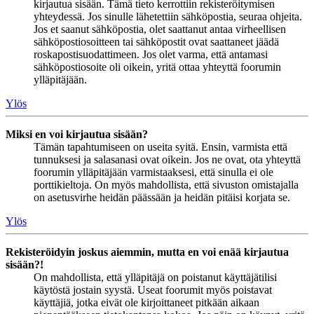
kirjautua sisään. Tämä tieto kerrottiin rekisteröitymisen
yhteydessä. Jos sinulle lähetettiin sähköpostia, seuraa ohjeita.
Jos et saanut sähköpostia, olet saattanut antaa virheellisen
sähköpostiosoitteen tai sähköpostit ovat saattaneet jäädä
roskapostisuodattimeen. Jos olet varma, että antamasi
sähköpostiosoite oli oikein, yritä ottaa yhteyttä foorumin
ylläpitäjään.
Ylös
Miksi en voi kirjautua sisään?
Tämän tapahtumiseen on useita syitä. Ensin, varmista että
tunnuksesi ja salasanasi ovat oikein. Jos ne ovat, ota yhteyttä
foorumin ylläpitäjään varmistaaksesi, että sinulla ei ole
porttikieltoja. On myös mahdollista, että sivuston omistajalla
on asetusvirhe heidän päässään ja heidän pitäisi korjata se.
Ylös
Rekisteröidyin joskus aiemmin, mutta en voi enää kirjautua
sisään?!
On mahdollista, että ylläpitäjä on poistanut käyttäjätilisi
käytöstä jostain syystä. Useat foorumit myös poistavat
käyttäjiä, jotka eivät ole kirjoittaneet pitkään aikaan