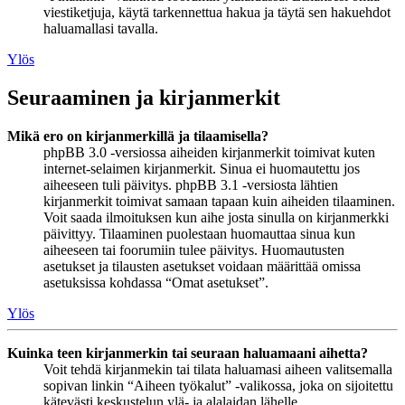
viestiketjuja, käytä tarkennettua hakua ja täytä sen hakuehdot
haluamallasi tavalla.
Ylös
Seuraaminen ja kirjanmerkit
Mikä ero on kirjanmerkillä ja tilaamisella?
phpBB 3.0 -versiossa aiheiden kirjanmerkit toimivat kuten
internet-selaimen kirjanmerkit. Sinua ei huomautettu jos
aiheeseen tuli päivitys. phpBB 3.1 -versiosta lähtien
kirjanmerkit toimivat samaan tapaan kuin aiheiden tilaaminen.
Voit saada ilmoituksen kun aihe josta sinulla on kirjanmerkki
päivittyy. Tilaaminen puolestaan huomauttaa sinua kun
aiheeseen tai foorumiin tulee päivitys. Huomautusten
asetukset ja tilausten asetukset voidaan määrittää omissa
asetuksissa kohdassa “Omat asetukset”.
Ylös
Kuinka teen kirjanmerkin tai seuraan haluamaani aihetta?
Voit tehdä kirjanmekin tai tilata haluamasi aiheen valitsemalla
sopivan linkin “Aiheen työkalut” -valikossa, joka on sijoitettu
kätevästi keskustelun ylä- ja alalaidan lähelle.