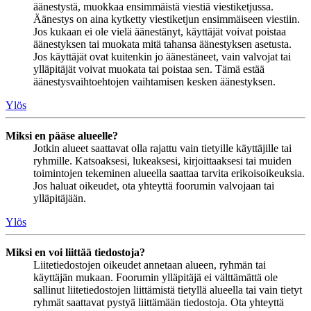
äänestystä, muokkaa ensimmäistä viestiä viestiketjussa.
Äänestys on aina kytketty viestiketjun ensimmäiseen viestiin.
Jos kukaan ei ole vielä äänestänyt, käyttäjät voivat poistaa
äänestyksen tai muokata mitä tahansa äänestyksen asetusta.
Jos käyttäjät ovat kuitenkin jo äänestäneet, vain valvojat tai
ylläpitäjät voivat muokata tai poistaa sen. Tämä estää
äänestysvaihtoehtojen vaihtamisen kesken äänestyksen.
Ylös
Miksi en pääse alueelle?
Jotkin alueet saattavat olla rajattu vain tietyille käyttäjille tai
ryhmille. Katsoaksesi, lukeaksesi, kirjoittaaksesi tai muiden
toimintojen tekeminen alueella saattaa tarvita erikoisoikeuksia.
Jos haluat oikeudet, ota yhteyttä foorumin valvojaan tai
ylläpitäjään.
Ylös
Miksi en voi liittää tiedostoja?
Liitetiedostojen oikeudet annetaan alueen, ryhmän tai
käyttäjän mukaan. Foorumin ylläpitäjä ei välttämättä ole
sallinut liitetiedostojen liittämistä tietyllä alueella tai vain tietyt
ryhmät saattavat pystyä liittämään tiedostoja. Ota yhteyttä