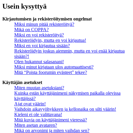
Usein kysyttyä
Kirjautumisen ja rekisteröitymisen ongelmat
Miksi minun pitää rekisteröityä?
Mikä on COPPA?
Miksi en voi rekisteröityä?
Rekisteröidyin, mutta en voi kirjautua!
Miksi en voi kirjautua sisään?
Rekisteröidyin joskus aiemmin, mutta en voi enää kirjautua
sisään?!
Olen hukannut salasanani!
Miksi minut kirjataan ulos automaattisesti?
Mitä “Poista foorumin evästeet” tekee?
Käyttäjän asetukset
Miten muutan asetuksiani?
Kuinka estän käyttäjänimeni näkymisen paikalla olevissa
käyttäjissä?
Ajat ovat väärin!
Vaihdoin aikavyöhykkeen ja kellonaika on silti väärin!
Kieleni ei ole valittavana!
Mitä kuvia on käyttäjänimeni vieressä?
Miten asetan avataren?
Mikä on arvonimi ja miten vaihdan sen?