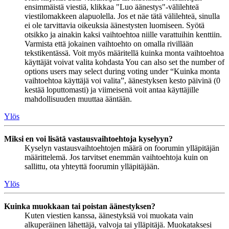
ensimmäistä viestiä, klikkaa "Luo äänestys"-välilehteä
viestilomakkeen alapuolella. Jos et näe tätä välilehteä, sinulla
ei ole tarvittavia oikeuksia äänestysten luomiseen. Syötä
otsikko ja ainakin kaksi vaihtoehtoa niille varattuihin kenttiin.
Varmista että jokainen vaihtoehto on omalla rivillään
tekstikentässä. Voit myös määritellä kuinka monta vaihtoehtoa
käyttäjät voivat valita kohdasta You can also set the number of
options users may select during voting under “Kuinka monta
vaihtoehtoa käyttäjä voi valita”, äänestyksen kesto päivinä (0
kestää loputtomasti) ja viimeisenä voit antaa käyttäjille
mahdollisuuden muuttaa ääntään.
Ylös
Miksi en voi lisätä vastausvaihtoehtoja kyselyyn?
Kyselyn vastausvaihtoehtojen määrä on foorumin ylläpitäjän
määrittelemä. Jos tarvitset enemmän vaihtoehtoja kuin on
sallittu, ota yhteyttä foorumin ylläpitäjään.
Ylös
Kuinka muokkaan tai poistan äänestyksen?
Kuten viestien kanssa, äänestyksiä voi muokata vain
alkuperäinen lähettäjä, valvoja tai ylläpitäjä. Muokataksesi