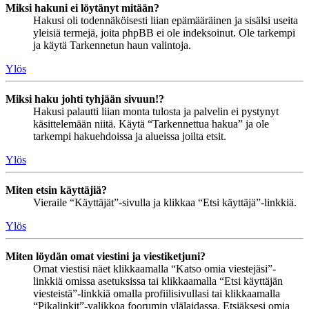
Miksi hakuni ei löytänyt mitään?
Hakusi oli todennäköisesti liian epämääräinen ja sisälsi useita
yleisiä termejä, joita phpBB ei ole indeksoinut. Ole tarkempi
ja käytä Tarkennetun haun valintoja.
Ylös
Miksi haku johti tyhjään sivuun!?
Hakusi palautti liian monta tulosta ja palvelin ei pystynyt
käsittelemään niitä. Käytä “Tarkennettua hakua” ja ole
tarkempi hakuehdoissa ja alueissa joilta etsit.
Ylös
Miten etsin käyttäjiä?
Vieraile “Käyttäjät”-sivulla ja klikkaa “Etsi käyttäjä”-linkkiä.
Ylös
Miten löydän omat viestini ja viestiketjuni?
Omat viestisi näet klikkaamalla “Katso omia viestejäsi”-
linkkiä omissa asetuksissa tai klikkaamalla “Etsi käyttäjän
viesteistä”-linkkiä omalla profiilisivullasi tai klikkaamalla
“Pikalinkit”-valikkoa foorumin ylälaidassa. Etsiäksesi omia