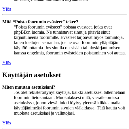
Ylös
Mitä “Poista foorumin evästeet” tekee?
“Poista foorumin evästeet” poistaa evästeet, jotka ovat
phpBB:n luomia. Ne tunnistavat sinut ja pitävät sinut
kirjautuneena foorumille. Evästeet tarjoavat myös toimintoja,
kuten luettujen seurantaa, jos ne ovat foorumin ylläpitäjän
käyttöönottamia. Jos sinulla on sisään tai uloskirjautumisen
kanssa ongelmia, foorumin evästeiden poistaminen voi auttaa.
Ylös
Käyttäjän asetukset
Miten muutan asetuksiani?
Jos olet rekisteröitynyt käyttäjä, kaikki asetuksesi tallennetaan
foorumin tietokantaan. Muokataksesi niitä, vieraile omissa
asetuksissa, johon vievä linkki löytyy yleensä klikkaamalla
käyttäjänimeäsi foorumin sivujen ylälaidassa. Tätä kautta voit
muokata asetuksiasi ja valintojasi.
Ylös