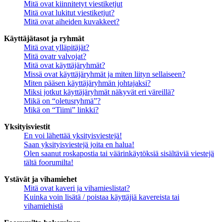
Mitä ovat kiinnitetyt viestiketjut
Mitä ovat lukitut viestiketjut?
Mitä ovat aiheiden kuvakkeet?
Käyttäjätasot ja ryhmät
Mitä ovat ylläpitäjät?
Mitä ovatr valvojat?
Mitä ovat käyttäjäryhmät?
Missä ovat käyttäjäryhmät ja miten liityn sellaiseen?
Miten pääsen käyttäjäryhmän johtajaksi?
Miksi jotkut käyttäjäryhmät näkyvät eri väreillä?
Mikä on “oletusryhmä”?
Mikä on “Tiimi” linkki?
Yksityisviestit
En voi lähettää yksityisviestejä!
Saan yksityisviestejä joita en halua!
Olen saanut roskapostia tai väärinkäytöksiä sisältäviä viestejä
tältä foorumilta!
Ystävät ja vihamiehet
Mitä ovat kaveri ja vihamieslistat?
Kuinka voin lisätä / poistaa käyttäjiä kavereista tai
vihamiehistä