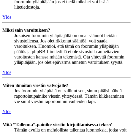
foorumin ylläpitäjään jos et tiedä miksi et voi lisätä
liitetiedostoja.
Ylös
Miksi sain varoituksen?
Jokaisen foorumin ylläpitäjällä on omat säännöt heidän
sivustollensa. Jos olet rikkonut sääntöä, voit saada
varoituksen. Huomioi, että tämä on foorumin ylläpitäjän
päätös ja phpBB Limitedillä ei ole sivustolla annettavien
varoitusten kanssa mitään tekemistä. Ota yhteyttä foorumin
ylläpitäjään, jos olet epävarma annetun varoituksen syystä.
Ylös
Miten ilmoitan viestin valvojalle?
Jos foorumin ylläpitäjä on sallinut sen, sinun pitäisi nähdä
raportointipainike viestin yhteydessä. Tämän klikkaaminen
vie sinut viestin raportoinnin vaiheiden läpi.
Ylös
Mitä “Tallenna”-painike viestin kirjoittamisessa tekee?
Tämän avulla on mahdollista tallentaa luonnoksia, jotka voit