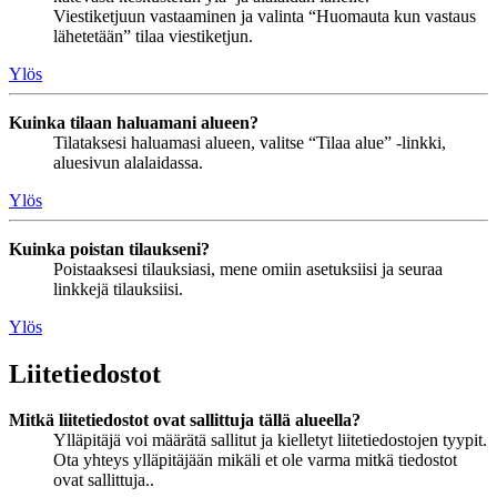
Viestiketjuun vastaaminen ja valinta “Huomauta kun vastaus
lähetetään” tilaa viestiketjun.
Ylös
Kuinka tilaan haluamani alueen?
Tilataksesi haluamasi alueen, valitse “Tilaa alue” -linkki,
aluesivun alalaidassa.
Ylös
Kuinka poistan tilaukseni?
Poistaaksesi tilauksiasi, mene omiin asetuksiisi ja seuraa
linkkejä tilauksiisi.
Ylös
Liitetiedostot
Mitkä liitetiedostot ovat sallittuja tällä alueella?
Ylläpitäjä voi määrätä sallitut ja kielletyt liitetiedostojen tyypit.
Ota yhteys ylläpitäjään mikäli et ole varma mitkä tiedostot
ovat sallittuja..