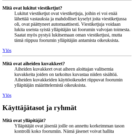
Mitä ovat lukitut viestiketjut?
Lukitut viestiketjut ovat viestiketjuja, joihin ei voi enää
lähettää vastauksia ja mahdolliset kyselyt joita viestiketjussa
oli, ovat päättyneet automaattisesti. Viestiketjuja voidaan
lukita useista syistä ylläpitäjän tai foorumin valvojan toimesta.
Saatat myös pystyä lukitsemaan oman viestiketjusi, mutta
tämä riippuu foorumin ylläpitäjän antamista oikeuksista.
Ylös
Mitä ovat aiheiden kuvakkeet?
Aiheiden kuvakkeet ovat aiheen aloittajan valitsemia
kuvakkeita joiden on tarkoitus kuvastaa niiden sisältöä.
Aiheiden kuvakkeiden käyttöoikeudet riippuvat foorumin
ylläpitäjän määrittelemistä oikeuksista.
Ylös
Käyttäjätasot ja ryhmät
Mitä ovat ylläpitäjät?
Ylläpitäjät ovat jäseniä joille on annettu korkeimman tason
kontrolli koko foorumiin. Nämä jäsenet voivat hallita