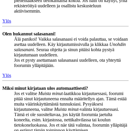
pienentääkseen tietokantansa kokoa. Jos näin on käynyt, yritä
rekisteröityä uudelleen ja osallistu keskusteluun
aktiivisemmin.
Ylös
Olen hukannut salasanani!
Älä panikoi! Vaikka salasanaasi ei voida palauttaa, se voidaan
asettaa uudelleen. Käy kirjautumissivulla ja klikkaa
Unohdin
salasanani
. Seuraa ohjeita ja sinun pitäisi kohta pystyä
kirjautumaan uudelleen.
Jos et pysty asettamaan salasanaasi uudelleen, ota yhteyttä
foorumin ylläpitäjään.
Ylös
Miksi minut kirjataan ulos automaattisesti?
Jos et valitse
Muista minut
-laatikkoa kirjautuessasi, foorumi
pitää sinut kirjautuneena ennalta määritellyn ajan. Tämä estää
muita väärinkäyttämästä tunnuksiasi. Pysyäksesi
kirjautuneena, valitse
Muista minut
-valinta kirjautuessasi.
Tämä ei ole suositeltavaa, jos käytät foorumia jaetulta
koneelta, esim. kirjastossa, nettikahvilassa tai koulun
tietokoneluokassa. Jos et näe tätä valintaa, foorumin ylläpitäjä
on estänyt tämän toiminnon käyttämisen.