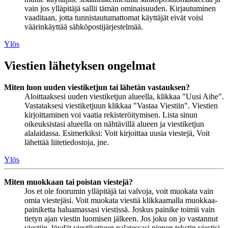
vain jos ylläpitäjä sallii tämän ominaisuuden. Kirjautuminen
vaaditaan, jotta tunnistautumattomat käyttäjät eivät voisi
väärinkäyttää sähköpostijärjestelmää.
Ylös
Viestien lähetyksen ongelmat
Miten luon uuden viestiketjun tai lähetän vastauksen?
Aloittaaksesi uuden viestiketjun alueella, klikkaa "Uusi Aihe".
Vastataksesi viestiketjuun klikkaa "Vastaa Viestiin". Viestien
kirjoittaminen voi vaatia rekisteröitymisen. Lista sinun
oikeuksistasi alueella on nähtävillä alueen ja viestiketjun
alalaidassa. Esimerkiksi: Voit kirjoittaa uusia viestejä, Voit
lähettää liitetiedostoja, jne.
Ylös
Miten muokkaan tai poistan viestejä?
Jos et ole foorumin ylläpitäjä tai valvoja, voit muokata vain
omia viestejäsi. Voit muokata viestiä klikkaamalla muokkaa-
painiketta haluamassasi viestissä. Joskus painike toimii vain
tietyn ajan viestin luomisen jälkeen. Jos joku on jo vastannut
viestiin, löydät viestiketjuun palatessasi pienen tekstin viestisi