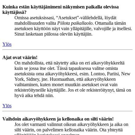
Kuinka estän käyttäjänimeni näkymisen paikalla olevissa
käyttäjissä?
Omissa asetuksissasi, “Asetukset”-välilehdellä, löydät
mahdollisuuden valita
Piilota paikallaolo
. Ottamalla tämän
asetuksen käyttöön näyt vain ylläpitäjille, valvojille ja itsellesi.
Sinut lasketaan piilossa oleviin käyttäjiin.
Ylös
Ajat ovat väärin!
On mahdollista, että näytetty aika on eri aikavyöhykkeeltä
kuin se jossa itse olet. Tässä tapauksessa valitse omista
asetuksista oma aikavyöhykkeesi, esim. Lontoo, Pariisi, New
York, Sidney, jne. Huomaathan, että aikavyöhykkeen
vaihtaminen, kuten monet muutkin asetukset ovat vain
rekisteröityneille käyttäjille. Jos et ole rekisteröitynyt, tämä on
hyvä aika tehdä niin.
Ylös
Vaihdoin aikavyöhykkeen ja kellonaika on silti väärin!
Jos olet varmasti valinnut oikean aikavyöhykkeen ja aika on
silti väärin, on palvelimen kellonaika väärin. Ota yhteyttä