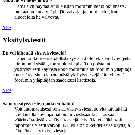
Mikä on “Tiimi” linkki?
Tämä sivu näyttää sinulle listan foorumin henkilökunnasta,
mukaanluettuna ylläpitäjät, valvojat ja muut tiedot, kuten
alueet joita he valvovat.
Ylös
Yksityisviestit
En voi lähettää yksityisviestejä!
Tähän on kolme mahdollista syytä. Et ole rekisteröitynyt ja/tai
kirjautunut sisään, foorumin ylläpitäjä on poistanut
yksityisviestit käytöstä koko foorumilta tai foorumin ylläpitäjä
on estänyt sinua lähettämästä yksityisviestejä. Ota yhteyttä
foorumin ylläpitäjään saadaksesi lisätietoja.
Ylös
Saan yksityisviestejä joita en halua!
Voit automaattisesti poistaa yksityisviestit tietyltä käyttäjältä
käyttämällä käyttäjänhallinnan viestisääntöjä. Jos saat
väärinkäytöksiä sisältäviä viestejä tietyltä käyttäjältä, voit
raportoida viestit valvojille. Heillä on oikeudet estää käyttäjiä
lähettämästä yksityisviestejä.