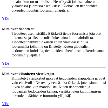
ne aina kun on mahdolista. Ne näkyvät jokaisen alueen
ylälaidassa ja omissa asetuksissa. Globaalien tiedotteiden
oikeudet myöntää foorumin ylläpitäjä.
Ylös
Mitä ovat tiedotteet?
Tiedotteet usein sisältävät tärkeää tietoa foorumista jota olet
lukemassa ja siksi ne tulisi lukea aina kun mahdollista.
Tiedotteet näkyvät jokaisen sivun ylälaidassa niillä
foorumeilla joihin ne on lähetetty. Kuten globaalien
tiedotteiden kohdalla, tiedotteiden lähettämisen oikeudet antaa
foorumin ylläpitäjä.
Ylös
Mitä ovat kiinnitetyt viestiketjut
Kiinnitetyt viestiketjut näkyvät tiedotteiden alapuolella ja ovat
vain etusivulla. Ne ovat yleensä aika tärkeitä, joten sinun tulisi
lukea ne aina kun mahdollista. Kuten tiedotteiden ja
globaalien tiedotteiden kanssa, viestiketjujen kiinnittämisen
oikeudet määrittelee foorumin ylläpitäjä.
Ylös