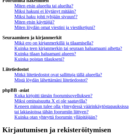
Foorumilta hakeminen
Miten etsin alueelta tai alueilta?
Miksi hakuni ei löytänyt mitään?
Miksi haku johti tyhjään sivuun!?
Miten etsin käyttäjiä?
Miten löydän omat viestini ja viestiketjuni?
Seuraaminen ja kirjanmerkit
Mikä ero on kirjanmerkillä ja tilaamisella?
Kuinka teen kirjanmerkin tai seuraan haluamaani aihetta?
Kuinka tilaan haluamani alueen?
Kuinka poistan tilaukseni?
Liitetiedostot
Mitkä liitetiedostot ovat sallittuja tällä alueella?
Mistä löydän lähettämäni liitetiedostot?
phpBB -asiat
Kuka kirjoitti tämän foorumisovelluksen?
Miksi ominaisuutta X ei ole saatavilla?
Keneen minun tulee olla yhteydessä väärinkäytöstapauksissa
tai lakiasioissa tähän foorumiin liittyen?
Kuinka otan yhteyttä foorumin ylläpitäjään?
Kirjautumisen ja rekisteröitymisen