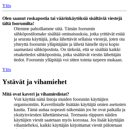
Ylös
Olen saanut roskapostia tai väärinkäytöksiä sisältäviä viestejä
tältä foorumilta!
Olemme pahoillamme siitä. Tämän foorumin
sähköpostilomake sisältää ominaisuuksia, jotka yrittävät estää
ja seurata käyttäjiä, jotka lähettävät sellaisia viestejä, joten ota
yhteyttä foorumin ylläpitäjään ja lähetä hänelle täysi kopio
saamastasi sähköpostista. On tärkeää, että se sisältää kaikki
otsaketiedot sähköpostista, jotka sisältävät viestin lähettäjän
tiedot. Foorumin ylläpitäjä voi sitten toimia tarpeen mukaan.
Ylös
Ystävät ja vihamiehet
Mitä ovat kaveri ja vihamieslistat?
Voit käyttää näitä listoja muiden foorumin käyttäjien
organisointiin. Kaverilistalle lisätään käyttäjiä omien asetusten
kautta. Tämä auttaa nopeasti näkemään jos he ovat paikalla ja
yksityisviestien lähettämisessä. Teemasta riippuen näiden
käyttäjien viestit saatetaan myös korostaa. Jos lisäät käyttäjän
vihamieheksi, kaikki käyttäjän kirjoittamat viestit piilotetaan