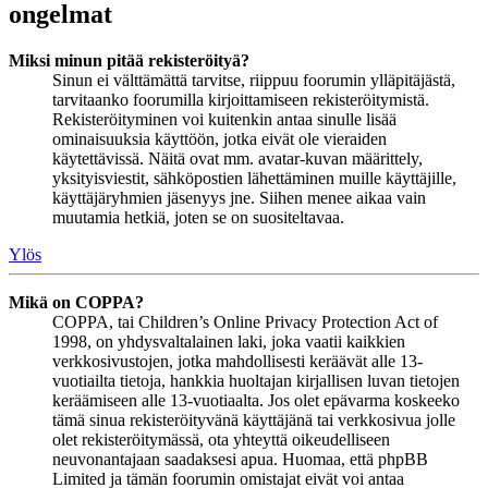
ongelmat
Miksi minun pitää rekisteröityä?
Sinun ei välttämättä tarvitse, riippuu foorumin ylläpitäjästä,
tarvitaanko foorumilla kirjoittamiseen rekisteröitymistä.
Rekisteröityminen voi kuitenkin antaa sinulle lisää
ominaisuuksia käyttöön, jotka eivät ole vieraiden
käytettävissä. Näitä ovat mm. avatar-kuvan määrittely,
yksityisviestit, sähköpostien lähettäminen muille käyttäjille,
käyttäjäryhmien jäsenyys jne. Siihen menee aikaa vain
muutamia hetkiä, joten se on suositeltavaa.
Ylös
Mikä on COPPA?
COPPA, tai Children’s Online Privacy Protection Act of
1998, on yhdysvaltalainen laki, joka vaatii kaikkien
verkkosivustojen, jotka mahdollisesti keräävät alle 13-
vuotiailta tietoja, hankkia huoltajan kirjallisen luvan tietojen
keräämiseen alle 13-vuotiaalta. Jos olet epävarma koskeeko
tämä sinua rekisteröityvänä käyttäjänä tai verkkosivua jolle
olet rekisteröitymässä, ota yhteyttä oikeudelliseen
neuvonantajaan saadaksesi apua. Huomaa, että phpBB
Limited ja tämän foorumin omistajat eivät voi antaa