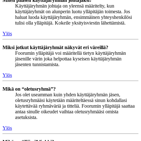
Miten pääsen käyttäjäryhmän johtajaksi?
Käyttäjäryhmän johtaja on yleensä määritelty, kun
käyttäjäryhmät on alunperin luotu ylläpitäjän toimesta. Jos
haluat luoda käyttäjäryhmän, ensimmäinen yhteyshenkilösi
tulisi olla ylläpitäjä. Kokeile yksityisviestin lähettämistä.
Ylös
Miksi jotkut käyttäjäryhmät näkyvät eri väreillä?
Foorumin ylläpitäjä voi määritellä tietyn käyttäjäryhmän
jäsenille värin joka helpottaa kyseisen käyttäjäryhmän
jäsenten tunnistamista.
Ylös
Mikä on “oletusryhmä”?
Jos olet useamman kuin yhden käyttäjäryhmän jäsen,
oletusryhmääsi käytetään määriteltäessä sinun kohdallasi
käytettävää ryhmäväriä ja titteliä. Foorumin ylläpitäjä saattaa
antaa sinulle oikeudet vaihtaa oletusryhmääsi omista
asetuksista.
Ylös