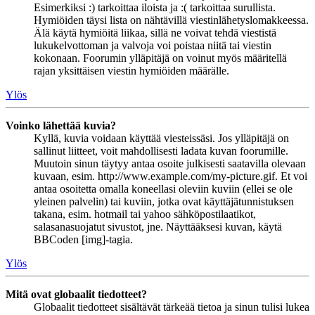
Esimerkiksi :) tarkoittaa iloista ja :( tarkoittaa surullista.
Hymiöiden täysi lista on nähtävillä viestinlähetyslomakkeessa.
Älä käytä hymiöitä liikaa, sillä ne voivat tehdä viestistä
lukukelvottoman ja valvoja voi poistaa niitä tai viestin
kokonaan. Foorumin ylläpitäjä on voinut myös määritellä
rajan yksittäisen viestin hymiöiden määrälle.
Ylös
Voinko lähettää kuvia?
Kyllä, kuvia voidaan käyttää viesteissäsi. Jos ylläpitäjä on
sallinut liitteet, voit mahdollisesti ladata kuvan foorumille.
Muutoin sinun täytyy antaa osoite julkisesti saatavilla olevaan
kuvaan, esim. http://www.example.com/my-picture.gif. Et voi
antaa osoitetta omalla koneellasi oleviin kuviin (ellei se ole
yleinen palvelin) tai kuviin, jotka ovat käyttäjätunnistuksen
takana, esim. hotmail tai yahoo sähköpostilaatikot,
salasanasuojatut sivustot, jne. Näyttääksesi kuvan, käytä
BBCoden [img]-tagia.
Ylös
Mitä ovat globaalit tiedotteet?
Globaalit tiedotteet sisältävät tärkeää tietoa ja sinun tulisi lukea