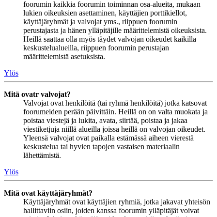
foorumin kaikkia foorumin toiminnan osa-alueita, mukaan
lukien oikeuksien asettaminen, käyttäjien porttikiellot,
käyttäjäryhmät ja valvojat yms., riippuen foorumin
perustajasta ja hänen ylläpitäjille määrittelemistä oikeuksista.
Heillä saattaa olla myös täydet valvojan oikeudet kaikilla
keskustelualueilla, riippuen foorumin perustajan
määrittelemistä asetuksista.
Ylös
Mitä ovatr valvojat?
Valvojat ovat henkilöitä (tai ryhmä henkilöitä) jotka katsovat
foorumeiden perään päivittäin. Heillä on on valta muokata ja
poistaa viestejä ja lukita, avata, siirtää, poistaa ja jakaa
viestiketjuja niillä alueilla joissa heillä on valvojan oikeudet.
Yleensä valvojat ovat paikalla estämässä aiheen vierestä
keskustelua tai hyvien tapojen vastaisen materiaalin
lähettämistä.
Ylös
Mitä ovat käyttäjäryhmät?
Käyttäjäryhmät ovat käyttäjien ryhmiä, jotka jakavat yhteisön
hallittaviin osiin, joiden kanssa foorumin ylläpitäjät voivat