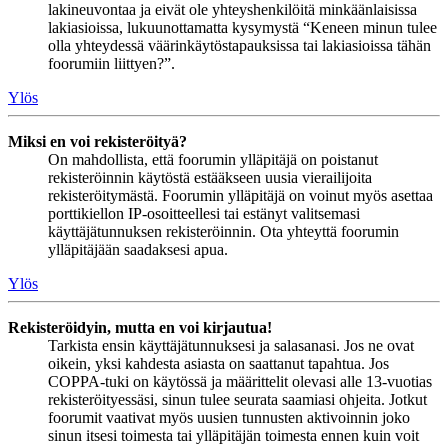
lakineuvontaa ja eivät ole yhteyshenkilöitä minkäänlaisissa
lakiasioissa, lukuunottamatta kysymystä “Keneen minun tulee
olla yhteydessä väärinkäytöstapauksissa tai lakiasioissa tähän
foorumiin liittyen?”.
Ylös
Miksi en voi rekisteröityä?
On mahdollista, että foorumin ylläpitäjä on poistanut
rekisteröinnin käytöstä estääkseen uusia vierailijoita
rekisteröitymästä. Foorumin ylläpitäjä on voinut myös asettaa
porttikiellon IP-osoitteellesi tai estänyt valitsemasi
käyttäjätunnuksen rekisteröinnin. Ota yhteyttä foorumin
ylläpitäjään saadaksesi apua.
Ylös
Rekisteröidyin, mutta en voi kirjautua!
Tarkista ensin käyttäjätunnuksesi ja salasanasi. Jos ne ovat
oikein, yksi kahdesta asiasta on saattanut tapahtua. Jos
COPPA-tuki on käytössä ja määrittelit olevasi alle 13-vuotias
rekisteröityessäsi, sinun tulee seurata saamiasi ohjeita. Jotkut
foorumit vaativat myös uusien tunnusten aktivoinnin joko
sinun itsesi toimesta tai ylläpitäjän toimesta ennen kuin voit