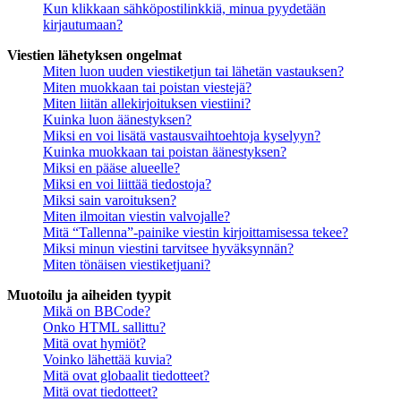
Kun klikkaan sähköpostilinkkiä, minua pyydetään
kirjautumaan?
Viestien lähetyksen ongelmat
Miten luon uuden viestiketjun tai lähetän vastauksen?
Miten muokkaan tai poistan viestejä?
Miten liitän allekirjoituksen viestiini?
Kuinka luon äänestyksen?
Miksi en voi lisätä vastausvaihtoehtoja kyselyyn?
Kuinka muokkaan tai poistan äänestyksen?
Miksi en pääse alueelle?
Miksi en voi liittää tiedostoja?
Miksi sain varoituksen?
Miten ilmoitan viestin valvojalle?
Mitä “Tallenna”-painike viestin kirjoittamisessa tekee?
Miksi minun viestini tarvitsee hyväksynnän?
Miten tönäisen viestiketjuani?
Muotoilu ja aiheiden tyypit
Mikä on BBCode?
Onko HTML sallittu?
Mitä ovat hymiöt?
Voinko lähettää kuvia?
Mitä ovat globaalit tiedotteet?
Mitä ovat tiedotteet?