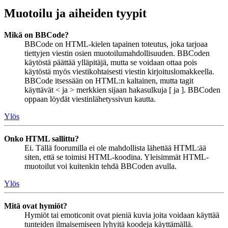
Muotoilu ja aiheiden tyypit
Mikä on BBCode?
BBCode on HTML-kielen tapainen toteutus, joka tarjoaa
tiettyjen viestin osien muotoilumahdollisuuden. BBCoden
käytöstä päättää ylläpitäjä, mutta se voidaan ottaa pois
käytöstä myös viestikohtaisesti viestin kirjoituslomakkeella.
BBCode itsessään on HTML:n kaltainen, mutta tagit
käyttävät < ja > merkkien sijaan hakasulkuja [ ja ]. BBCoden
oppaan löydät viestinlähetyssivun kautta.
Ylös
Onko HTML sallittu?
Ei. Tällä foorumilla ei ole mahdollista lähettää HTML:ää
siten, että se toimisi HTML-koodina. Yleisimmät HTML-
muotoilut voi kuitenkin tehdä BBCoden avulla.
Ylös
Mitä ovat hymiöt?
Hymiöt tai emoticonit ovat pieniä kuvia joita voidaan käyttää
tunteiden ilmaisemiseen lyhyitä koodeja käyttämällä.