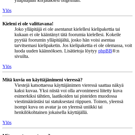
ylläpitäjään korjataksesi ongelman.
Ylös
Kieleni ei ole valittavana!
Joko ylläpitäjä ei ole asentanut kielellesi kielipakettia tai
kukaan ei ole kääntänyt tätä foorumia kielellesi. Kokeile
pyytää foorumin ylläpitäjältä, josko hän voisi asentaa
tarvitsemasi kielipaketin. Jos kielipakettia ei ole olemassa, voit
luoda uuden käännöksen. Lisätietoja löytyy
phpBB
®:n
sivuilta.
Ylös
Mitä kuvia on käyttäjänimeni vieressä?
Viestejä katsottaessa käyttäjänimen vieressä saattaa näkyä
kaksi kuvaa. Yksi niistä voi olla arvonimeesi liitetty kuva
esimerkiksi tähtien, laatikoiden tai pisteiden muodossa
viestimäärästäsi tai statuksestasi riippuen. Toinen, yleensä
isompi kuva on avatar ja on yleensä uniikki tai
henkilökohtainen jokaisella käyttäjällä.
Ylös