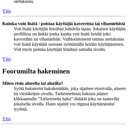
oletuksena.
Ylös
Kuinka voin lisätä / poistaa käyttäjiä kavereista tai vihamiehistä
Voit lisätä käyttäjiä listoihisi kahdella tapaa. Jokaisen käyttäjän
profiilissa on linkki jonka kautta voit lisätä heidät joko
kavereihin tai vihamiehiin. Vaihtoehtoisesti omista asetuksista
voit lisätä käyttäjiä suoraan syöttämällä heidän käyttäjänimen.
Voit myös poistaa käyttäjiä listaltasi samalta sivulta.
Ylös
Foorumilta hakeminen
Miten etsin alueelta tai alueilta?
Syötä hakutermi hakukenttään, joka sijaitsee etusivulla, alueen
tai viestiketjun sivulla. Tarkennettuun hakuun pääset
klikkaamalla “Tarkennettu haku”-linkkiä joka on saatavilla
jokaisella sivulla. Haun sijainti voi riippua käyttämästäsi
tyylistä.
Ylös