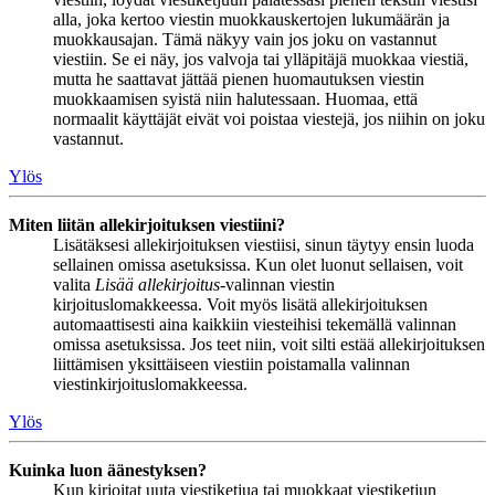
alla, joka kertoo viestin muokkauskertojen lukumäärän ja
muokkausajan. Tämä näkyy vain jos joku on vastannut
viestiin. Se ei näy, jos valvoja tai ylläpitäjä muokkaa viestiä,
mutta he saattavat jättää pienen huomautuksen viestin
muokkaamisen syistä niin halutessaan. Huomaa, että
normaalit käyttäjät eivät voi poistaa viestejä, jos niihin on joku
vastannut.
Ylös
Miten liitän allekirjoituksen viestiini?
Lisätäksesi allekirjoituksen viestiisi, sinun täytyy ensin luoda
sellainen omissa asetuksissa. Kun olet luonut sellaisen, voit
valita
Lisää allekirjoitus
-valinnan viestin
kirjoituslomakkeessa. Voit myös lisätä allekirjoituksen
automaattisesti aina kaikkiin viesteihisi tekemällä valinnan
omissa asetuksissa. Jos teet niin, voit silti estää allekirjoituksen
liittämisen yksittäiseen viestiin poistamalla valinnan
viestinkirjoituslomakkeessa.
Ylös
Kuinka luon äänestyksen?
Kun kirjoitat uuta viestiketjua tai muokkaat viestiketjun