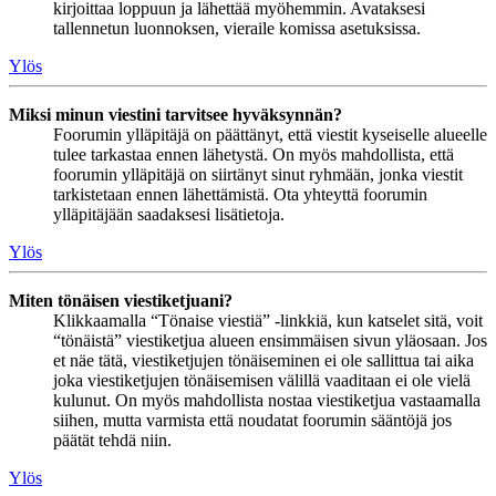
kirjoittaa loppuun ja lähettää myöhemmin. Avataksesi
tallennetun luonnoksen, vieraile komissa asetuksissa.
Ylös
Miksi minun viestini tarvitsee hyväksynnän?
Foorumin ylläpitäjä on päättänyt, että viestit kyseiselle alueelle
tulee tarkastaa ennen lähetystä. On myös mahdollista, että
foorumin ylläpitäjä on siirtänyt sinut ryhmään, jonka viestit
tarkistetaan ennen lähettämistä. Ota yhteyttä foorumin
ylläpitäjään saadaksesi lisätietoja.
Ylös
Miten tönäisen viestiketjuani?
Klikkaamalla “Tönaise viestiä” -linkkiä, kun katselet sitä, voit
“tönäistä” viestiketjua alueen ensimmäisen sivun yläosaan. Jos
et näe tätä, viestiketjujen tönäiseminen ei ole sallittua tai aika
joka viestiketjujen tönäisemisen välillä vaaditaan ei ole vielä
kulunut. On myös mahdollista nostaa viestiketjua vastaamalla
siihen, mutta varmista että noudatat foorumin sääntöjä jos
päätät tehdä niin.
Ylös