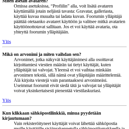
Miten asetan avataren?
Omissa asetuksissa, “Profiilin” alla, voit lisätä avataren
käyttämällä jotain neljästä tavasta: Gravatar, galleriasta,
käyttää kuvaa muualta tai ladata kuvan. Foorumin ylläpitäjä
päättää otetaanko avataret käyttöön ja valitsee mitkä avatarien
käyttöönottotavat sallitaan. Jos et voi käyttää avataria, ota
yhteyttä foorumin ylläpitäjään.
Ylös
Mikä on arvonimi ja miten vaihdan sen?
Arvonimet, jotka näkyvät käyttäjänimesi alla osoittavat
kirjoittamiesi viestien määrän tai tietyt käyttäjät, kuten
ylläpitäjät tai valvojat. Yleensä et voi vaihtaa minkään
arvonimen tekstiä, sillä nämä ovat ylläpitäjän määrittelemiä.
Älä kirjoita viestejä vain parantaaksesi arvonimeäsi.
Useimmat foorumit eivät siedä tätä ja valvojat tai ylläpitäjät
voivat yksinkertaisesti pienentää viestilaskuriasi.
Ylös
Kun klikkaan sähköpostilinkkiä, minua pyydetään
kirjautumaan?
Vain rekisteröityneet käyttäjät voivat lähettää sähköpostia
muille käyttäjille sisäänrakennetulla sähköpostilomakkeella ja