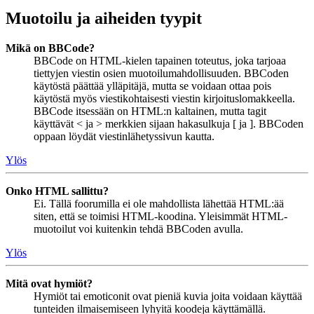
Muotoilu ja aiheiden tyypit
Mikä on BBCode?
BBCode on HTML-kielen tapainen toteutus, joka tarjoaa
tiettyjen viestin osien muotoilumahdollisuuden. BBCoden
käytöstä päättää ylläpitäjä, mutta se voidaan ottaa pois
käytöstä myös viestikohtaisesti viestin kirjoituslomakkeella.
BBCode itsessään on HTML:n kaltainen, mutta tagit
käyttävät < ja > merkkien sijaan hakasulkuja [ ja ]. BBCoden
oppaan löydät viestinlähetyssivun kautta.
Ylös
Onko HTML sallittu?
Ei. Tällä foorumilla ei ole mahdollista lähettää HTML:ää
siten, että se toimisi HTML-koodina. Yleisimmät HTML-
muotoilut voi kuitenkin tehdä BBCoden avulla.
Ylös
Mitä ovat hymiöt?
Hymiöt tai emoticonit ovat pieniä kuvia joita voidaan käyttää
tunteiden ilmaisemiseen lyhyitä koodeja käyttämällä.