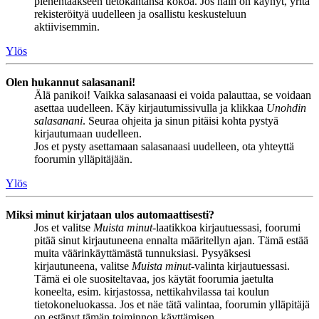
pienentääkseen tietokantansa kokoa. Jos näin on käynyt, yritä
rekisteröityä uudelleen ja osallistu keskusteluun
aktiivisemmin.
Ylös
Olen hukannut salasanani!
Älä panikoi! Vaikka salasanaasi ei voida palauttaa, se voidaan
asettaa uudelleen. Käy kirjautumissivulla ja klikkaa
Unohdin
salasanani
. Seuraa ohjeita ja sinun pitäisi kohta pystyä
kirjautumaan uudelleen.
Jos et pysty asettamaan salasanaasi uudelleen, ota yhteyttä
foorumin ylläpitäjään.
Ylös
Miksi minut kirjataan ulos automaattisesti?
Jos et valitse
Muista minut
-laatikkoa kirjautuessasi, foorumi
pitää sinut kirjautuneena ennalta määritellyn ajan. Tämä estää
muita väärinkäyttämästä tunnuksiasi. Pysyäksesi
kirjautuneena, valitse
Muista minut
-valinta kirjautuessasi.
Tämä ei ole suositeltavaa, jos käytät foorumia jaetulta
koneelta, esim. kirjastossa, nettikahvilassa tai koulun
tietokoneluokassa. Jos et näe tätä valintaa, foorumin ylläpitäjä
on estänyt tämän toiminnon käyttämisen.