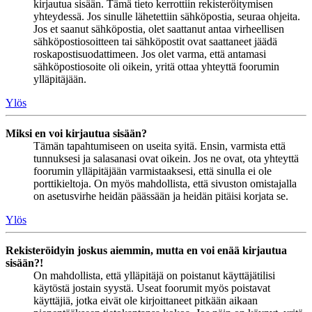
kirjautua sisään. Tämä tieto kerrottiin rekisteröitymisen
yhteydessä. Jos sinulle lähetettiin sähköpostia, seuraa ohjeita.
Jos et saanut sähköpostia, olet saattanut antaa virheellisen
sähköpostiosoitteen tai sähköpostit ovat saattaneet jäädä
roskapostisuodattimeen. Jos olet varma, että antamasi
sähköpostiosoite oli oikein, yritä ottaa yhteyttä foorumin
ylläpitäjään.
Ylös
Miksi en voi kirjautua sisään?
Tämän tapahtumiseen on useita syitä. Ensin, varmista että
tunnuksesi ja salasanasi ovat oikein. Jos ne ovat, ota yhteyttä
foorumin ylläpitäjään varmistaaksesi, että sinulla ei ole
porttikieltoja. On myös mahdollista, että sivuston omistajalla
on asetusvirhe heidän päässään ja heidän pitäisi korjata se.
Ylös
Rekisteröidyin joskus aiemmin, mutta en voi enää kirjautua
sisään?!
On mahdollista, että ylläpitäjä on poistanut käyttäjätilisi
käytöstä jostain syystä. Useat foorumit myös poistavat
käyttäjiä, jotka eivät ole kirjoittaneet pitkään aikaan