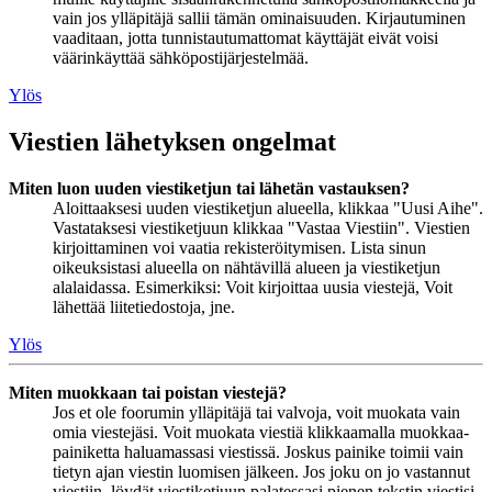
vain jos ylläpitäjä sallii tämän ominaisuuden. Kirjautuminen
vaaditaan, jotta tunnistautumattomat käyttäjät eivät voisi
väärinkäyttää sähköpostijärjestelmää.
Ylös
Viestien lähetyksen ongelmat
Miten luon uuden viestiketjun tai lähetän vastauksen?
Aloittaaksesi uuden viestiketjun alueella, klikkaa "Uusi Aihe".
Vastataksesi viestiketjuun klikkaa "Vastaa Viestiin". Viestien
kirjoittaminen voi vaatia rekisteröitymisen. Lista sinun
oikeuksistasi alueella on nähtävillä alueen ja viestiketjun
alalaidassa. Esimerkiksi: Voit kirjoittaa uusia viestejä, Voit
lähettää liitetiedostoja, jne.
Ylös
Miten muokkaan tai poistan viestejä?
Jos et ole foorumin ylläpitäjä tai valvoja, voit muokata vain
omia viestejäsi. Voit muokata viestiä klikkaamalla muokkaa-
painiketta haluamassasi viestissä. Joskus painike toimii vain
tietyn ajan viestin luomisen jälkeen. Jos joku on jo vastannut
viestiin, löydät viestiketjuun palatessasi pienen tekstin viestisi