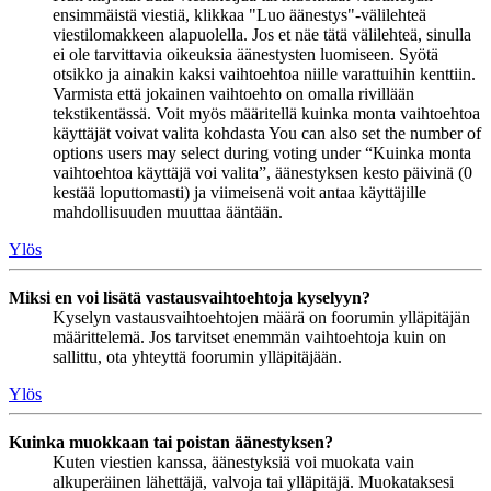
ensimmäistä viestiä, klikkaa "Luo äänestys"-välilehteä
viestilomakkeen alapuolella. Jos et näe tätä välilehteä, sinulla
ei ole tarvittavia oikeuksia äänestysten luomiseen. Syötä
otsikko ja ainakin kaksi vaihtoehtoa niille varattuihin kenttiin.
Varmista että jokainen vaihtoehto on omalla rivillään
tekstikentässä. Voit myös määritellä kuinka monta vaihtoehtoa
käyttäjät voivat valita kohdasta You can also set the number of
options users may select during voting under “Kuinka monta
vaihtoehtoa käyttäjä voi valita”, äänestyksen kesto päivinä (0
kestää loputtomasti) ja viimeisenä voit antaa käyttäjille
mahdollisuuden muuttaa ääntään.
Ylös
Miksi en voi lisätä vastausvaihtoehtoja kyselyyn?
Kyselyn vastausvaihtoehtojen määrä on foorumin ylläpitäjän
määrittelemä. Jos tarvitset enemmän vaihtoehtoja kuin on
sallittu, ota yhteyttä foorumin ylläpitäjään.
Ylös
Kuinka muokkaan tai poistan äänestyksen?
Kuten viestien kanssa, äänestyksiä voi muokata vain
alkuperäinen lähettäjä, valvoja tai ylläpitäjä. Muokataksesi