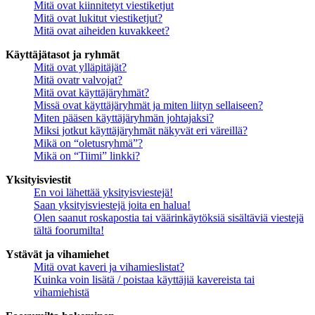
Mitä ovat kiinnitetyt viestiketjut
Mitä ovat lukitut viestiketjut?
Mitä ovat aiheiden kuvakkeet?
Käyttäjätasot ja ryhmät
Mitä ovat ylläpitäjät?
Mitä ovatr valvojat?
Mitä ovat käyttäjäryhmät?
Missä ovat käyttäjäryhmät ja miten liityn sellaiseen?
Miten pääsen käyttäjäryhmän johtajaksi?
Miksi jotkut käyttäjäryhmät näkyvät eri väreillä?
Mikä on “oletusryhmä”?
Mikä on “Tiimi” linkki?
Yksityisviestit
En voi lähettää yksityisviestejä!
Saan yksityisviestejä joita en halua!
Olen saanut roskapostia tai väärinkäytöksiä sisältäviä viestejä
tältä foorumilta!
Ystävät ja vihamiehet
Mitä ovat kaveri ja vihamieslistat?
Kuinka voin lisätä / poistaa käyttäjiä kavereista tai
vihamiehistä