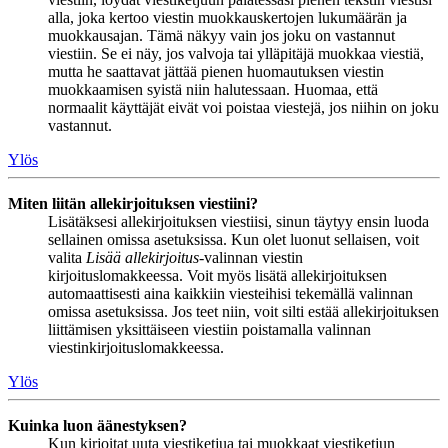
alla, joka kertoo viestin muokkauskertojen lukumäärän ja
muokkausajan. Tämä näkyy vain jos joku on vastannut
viestiin. Se ei näy, jos valvoja tai ylläpitäjä muokkaa viestiä,
mutta he saattavat jättää pienen huomautuksen viestin
muokkaamisen syistä niin halutessaan. Huomaa, että
normaalit käyttäjät eivät voi poistaa viestejä, jos niihin on joku
vastannut.
Ylös
Miten liitän allekirjoituksen viestiini?
Lisätäksesi allekirjoituksen viestiisi, sinun täytyy ensin luoda
sellainen omissa asetuksissa. Kun olet luonut sellaisen, voit
valita
Lisää allekirjoitus
-valinnan viestin
kirjoituslomakkeessa. Voit myös lisätä allekirjoituksen
automaattisesti aina kaikkiin viesteihisi tekemällä valinnan
omissa asetuksissa. Jos teet niin, voit silti estää allekirjoituksen
liittämisen yksittäiseen viestiin poistamalla valinnan
viestinkirjoituslomakkeessa.
Ylös
Kuinka luon äänestyksen?
Kun kirjoitat uuta viestiketjua tai muokkaat viestiketjun