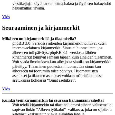
viestiketjuja, käytä tarkennettua hakua ja täytä sen hakuehdot
haluamallasi tavalla.
Ylös
Seuraaminen ja kirjanmerkit
Mikä ero on kirjanmerkillä ja tilaamisella?
phpBB 3.0 -versiossa aiheiden kirjanmerkit toimivat kuten
internet-selaimen kirjanmerkit. Sinua ei huomautettu jos
aiheeseen tuli päivitys. phpBB 3.1 -versiosta lähtien
kirjanmerkit toimivat samaan tapaan kuin aiheiden tilaaminen.
Voit saada ilmoituksen kun aihe josta sinulla on kirjanmerkki
päivittyy. Tilaaminen puolestaan huomauttaa sinua kun
aiheeseen tai foorumiin tulee päivitys. Huomautusten
asetukset ja tilausten asetukset voidaan määrittää omissa
asetuksissa kohdassa “Omat asetukset”.
Ylös
Kuinka teen kirjanmerkin tai seuraan haluamaani aihetta?
Voit tehdä kirjanmekin tai tilata haluamasi aiheen valitsemalla
sopivan linkin “Aiheen työkalut” -valikossa, joka on sijoitettu
kätevästi keskustelun ylä- ja alalaidan lähelle.