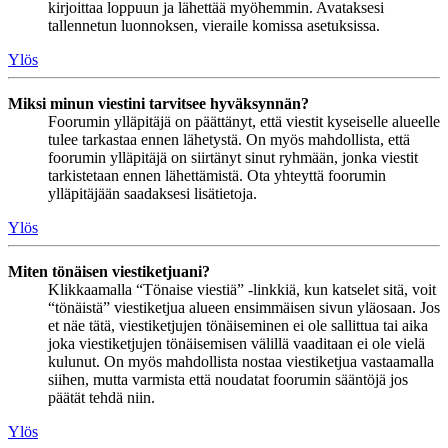
kirjoittaa loppuun ja lähettää myöhemmin. Avataksesi
tallennetun luonnoksen, vieraile komissa asetuksissa.
Ylös
Miksi minun viestini tarvitsee hyväksynnän?
Foorumin ylläpitäjä on päättänyt, että viestit kyseiselle alueelle
tulee tarkastaa ennen lähetystä. On myös mahdollista, että
foorumin ylläpitäjä on siirtänyt sinut ryhmään, jonka viestit
tarkistetaan ennen lähettämistä. Ota yhteyttä foorumin
ylläpitäjään saadaksesi lisätietoja.
Ylös
Miten tönäisen viestiketjuani?
Klikkaamalla “Tönaise viestiä” -linkkiä, kun katselet sitä, voit
“tönäistä” viestiketjua alueen ensimmäisen sivun yläosaan. Jos
et näe tätä, viestiketjujen tönäiseminen ei ole sallittua tai aika
joka viestiketjujen tönäisemisen välillä vaaditaan ei ole vielä
kulunut. On myös mahdollista nostaa viestiketjua vastaamalla
siihen, mutta varmista että noudatat foorumin sääntöjä jos
päätät tehdä niin.
Ylös