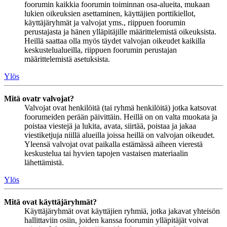
foorumin kaikkia foorumin toiminnan osa-alueita, mukaan
lukien oikeuksien asettaminen, käyttäjien porttikiellot,
käyttäjäryhmät ja valvojat yms., riippuen foorumin
perustajasta ja hänen ylläpitäjille määrittelemistä oikeuksista.
Heillä saattaa olla myös täydet valvojan oikeudet kaikilla
keskustelualueilla, riippuen foorumin perustajan
määrittelemistä asetuksista.
Ylös
Mitä ovatr valvojat?
Valvojat ovat henkilöitä (tai ryhmä henkilöitä) jotka katsovat
foorumeiden perään päivittäin. Heillä on on valta muokata ja
poistaa viestejä ja lukita, avata, siirtää, poistaa ja jakaa
viestiketjuja niillä alueilla joissa heillä on valvojan oikeudet.
Yleensä valvojat ovat paikalla estämässä aiheen vierestä
keskustelua tai hyvien tapojen vastaisen materiaalin
lähettämistä.
Ylös
Mitä ovat käyttäjäryhmät?
Käyttäjäryhmät ovat käyttäjien ryhmiä, jotka jakavat yhteisön
hallittaviin osiin, joiden kanssa foorumin ylläpitäjät voivat