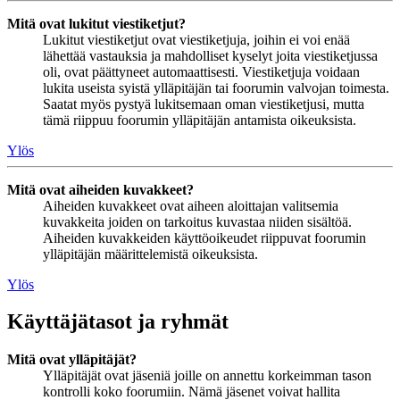
Mitä ovat lukitut viestiketjut?
Lukitut viestiketjut ovat viestiketjuja, joihin ei voi enää
lähettää vastauksia ja mahdolliset kyselyt joita viestiketjussa
oli, ovat päättyneet automaattisesti. Viestiketjuja voidaan
lukita useista syistä ylläpitäjän tai foorumin valvojan toimesta.
Saatat myös pystyä lukitsemaan oman viestiketjusi, mutta
tämä riippuu foorumin ylläpitäjän antamista oikeuksista.
Ylös
Mitä ovat aiheiden kuvakkeet?
Aiheiden kuvakkeet ovat aiheen aloittajan valitsemia
kuvakkeita joiden on tarkoitus kuvastaa niiden sisältöä.
Aiheiden kuvakkeiden käyttöoikeudet riippuvat foorumin
ylläpitäjän määrittelemistä oikeuksista.
Ylös
Käyttäjätasot ja ryhmät
Mitä ovat ylläpitäjät?
Ylläpitäjät ovat jäseniä joille on annettu korkeimman tason
kontrolli koko foorumiin. Nämä jäsenet voivat hallita