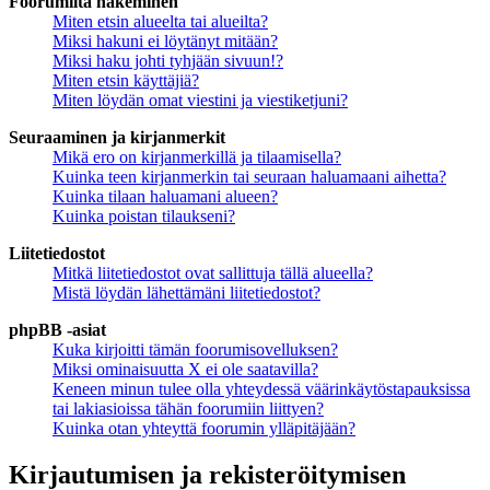
Foorumilta hakeminen
Miten etsin alueelta tai alueilta?
Miksi hakuni ei löytänyt mitään?
Miksi haku johti tyhjään sivuun!?
Miten etsin käyttäjiä?
Miten löydän omat viestini ja viestiketjuni?
Seuraaminen ja kirjanmerkit
Mikä ero on kirjanmerkillä ja tilaamisella?
Kuinka teen kirjanmerkin tai seuraan haluamaani aihetta?
Kuinka tilaan haluamani alueen?
Kuinka poistan tilaukseni?
Liitetiedostot
Mitkä liitetiedostot ovat sallittuja tällä alueella?
Mistä löydän lähettämäni liitetiedostot?
phpBB -asiat
Kuka kirjoitti tämän foorumisovelluksen?
Miksi ominaisuutta X ei ole saatavilla?
Keneen minun tulee olla yhteydessä väärinkäytöstapauksissa
tai lakiasioissa tähän foorumiin liittyen?
Kuinka otan yhteyttä foorumin ylläpitäjään?
Kirjautumisen ja rekisteröitymisen