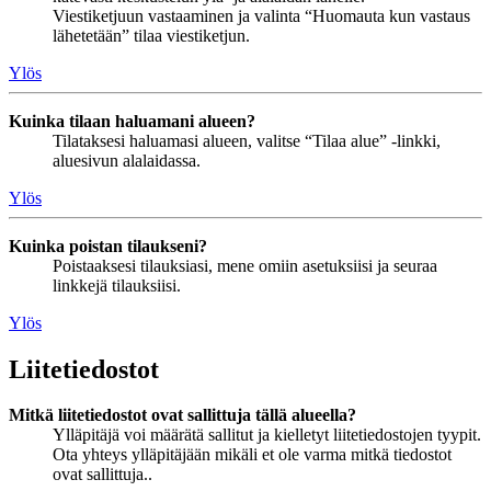
Viestiketjuun vastaaminen ja valinta “Huomauta kun vastaus
lähetetään” tilaa viestiketjun.
Ylös
Kuinka tilaan haluamani alueen?
Tilataksesi haluamasi alueen, valitse “Tilaa alue” -linkki,
aluesivun alalaidassa.
Ylös
Kuinka poistan tilaukseni?
Poistaaksesi tilauksiasi, mene omiin asetuksiisi ja seuraa
linkkejä tilauksiisi.
Ylös
Liitetiedostot
Mitkä liitetiedostot ovat sallittuja tällä alueella?
Ylläpitäjä voi määrätä sallitut ja kielletyt liitetiedostojen tyypit.
Ota yhteys ylläpitäjään mikäli et ole varma mitkä tiedostot
ovat sallittuja..