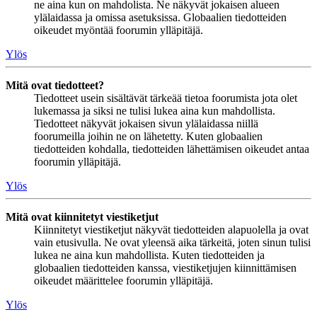
ne aina kun on mahdolista. Ne näkyvät jokaisen alueen
ylälaidassa ja omissa asetuksissa. Globaalien tiedotteiden
oikeudet myöntää foorumin ylläpitäjä.
Ylös
Mitä ovat tiedotteet?
Tiedotteet usein sisältävät tärkeää tietoa foorumista jota olet
lukemassa ja siksi ne tulisi lukea aina kun mahdollista.
Tiedotteet näkyvät jokaisen sivun ylälaidassa niillä
foorumeilla joihin ne on lähetetty. Kuten globaalien
tiedotteiden kohdalla, tiedotteiden lähettämisen oikeudet antaa
foorumin ylläpitäjä.
Ylös
Mitä ovat kiinnitetyt viestiketjut
Kiinnitetyt viestiketjut näkyvät tiedotteiden alapuolella ja ovat
vain etusivulla. Ne ovat yleensä aika tärkeitä, joten sinun tulisi
lukea ne aina kun mahdollista. Kuten tiedotteiden ja
globaalien tiedotteiden kanssa, viestiketjujen kiinnittämisen
oikeudet määrittelee foorumin ylläpitäjä.
Ylös