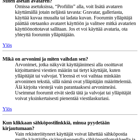
Miten asetan avataren?
Omissa asetuksissa, “Profiilin” alla, voit lisätä avataren
käyttämällä jotain neljästä tavasta: Gravatar, galleriasta,
käyttää kuvaa muualta tai ladata kuvan. Foorumin ylläpitäjä
päättää otetaanko avataret käyttöön ja valitsee mitkä avatarien
käyttöönottotavat sallitaan. Jos et voi käyttää avataria, ota
yhteyttä foorumin ylläpitäjään.
Ylös
Mikä on arvonimi ja miten vaihdan sen?
Arvonimet, jotka näkyvät käyttäjänimesi alla osoittavat
kirjoittamiesi viestien määrän tai tietyt käyttäjät, kuten
ylläpitäjät tai valvojat. Yleensä et voi vaihtaa minkään
arvonimen tekstiä, sillä nämä ovat ylläpitäjän määrittelemiä.
Älä kirjoita viestejä vain parantaaksesi arvonimeäsi.
Useimmat foorumit eivät siedä tätä ja valvojat tai ylläpitäjät
voivat yksinkertaisesti pienentää viestilaskuriasi.
Ylös
Kun klikkaan sähköpostilinkkiä, minua pyydetään
kirjautumaan?
Vain rekisteröityneet käyttäjät voivat lähettää sähköpostia
muille käyttäjille sisäänrakennetulla sähköpostilomakkeella ja