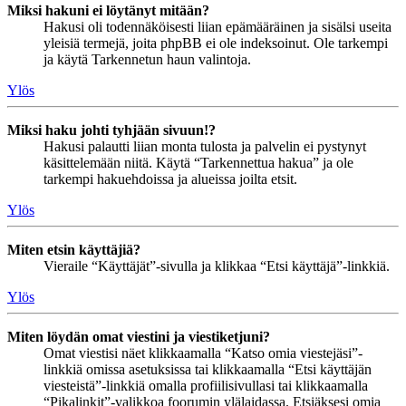
Miksi hakuni ei löytänyt mitään?
Hakusi oli todennäköisesti liian epämääräinen ja sisälsi useita
yleisiä termejä, joita phpBB ei ole indeksoinut. Ole tarkempi
ja käytä Tarkennetun haun valintoja.
Ylös
Miksi haku johti tyhjään sivuun!?
Hakusi palautti liian monta tulosta ja palvelin ei pystynyt
käsittelemään niitä. Käytä “Tarkennettua hakua” ja ole
tarkempi hakuehdoissa ja alueissa joilta etsit.
Ylös
Miten etsin käyttäjiä?
Vieraile “Käyttäjät”-sivulla ja klikkaa “Etsi käyttäjä”-linkkiä.
Ylös
Miten löydän omat viestini ja viestiketjuni?
Omat viestisi näet klikkaamalla “Katso omia viestejäsi”-
linkkiä omissa asetuksissa tai klikkaamalla “Etsi käyttäjän
viesteistä”-linkkiä omalla profiilisivullasi tai klikkaamalla
“Pikalinkit”-valikkoa foorumin ylälaidassa. Etsiäksesi omia