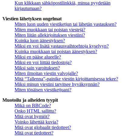
Kun klikkaan sähköpostilinkkiä, minua pyydetään
kirjautumaan?
Viestien lähetyksen ongelmat
Miten luon uuden viestiketjun tai lähetän vastauksen?
Miten muokkaan tai poistan viestejä?
Miten liitän allekirjoituksen viestiini?
Kuinka luon äänestyksen?
Miksi en voi lisätä vastausvaihtoehtoja kyselyyn?
Kuinka muokkaan tai poistan äänestyksen?
Miksi en pääse alueelle?
Miksi en voi liittää tiedostoja?
Miksi sain varoituksen?
Miten ilmoitan viestin valvojalle?
Mitä “Tallenna”-painike viestin kirjoittamisessa tekee?
Miksi minun viestini tarvitsee hyväksynnän?
Miten tönäisen viestiketjuani?
Muotoilu ja aiheiden tyypit
Mikä on BBCode?
Onko HTML sallittu?
Mitä ovat hymiöt?
Voinko lähettää kuvia?
Mitä ovat globaalit tiedotteet?
Mitä ovat tiedotteet?