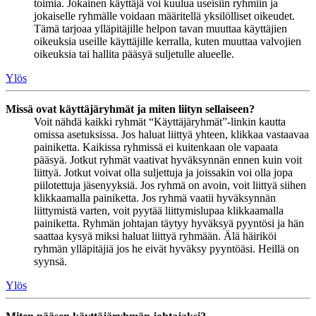
toimia. Jokainen käyttäjä voi kuulua useisiin ryhmiin ja
jokaiselle ryhmälle voidaan määritellä yksilölliset oikeudet.
Tämä tarjoaa ylläpitäjille helpon tavan muuttaa käyttäjien
oikeuksia useille käyttäjille kerralla, kuten muuttaa valvojien
oikeuksia tai hallita pääsyä suljetulle alueelle.
Ylös
Missä ovat käyttäjäryhmät ja miten liityn sellaiseen?
Voit nähdä kaikki ryhmät “Käyttäjäryhmät”-linkin kautta
omissa asetuksissa. Jos haluat liittyä yhteen, klikkaa vastaavaa
painiketta. Kaikissa ryhmissä ei kuitenkaan ole vapaata
pääsyä. Jotkut ryhmät vaativat hyväksynnän ennen kuin voit
liittyä. Jotkut voivat olla suljettuja ja joissakin voi olla jopa
piilotettuja jäsenyyksiä. Jos ryhmä on avoin, voit liittyä siihen
klikkaamalla painiketta. Jos ryhmä vaatii hyväksynnän
liittymistä varten, voit pyytää liittymislupaa klikkaamalla
painiketta. Ryhmän johtajan täytyy hyväksyä pyyntösi ja hän
saattaa kysyä miksi haluat liittyä ryhmään. Älä häiriköi
ryhmän ylläpitäjiä jos he eivät hyväksy pyyntöäsi. Heillä on
syynsä.
Ylös