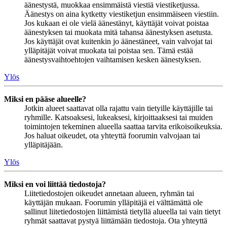
äänestystä, muokkaa ensimmäistä viestiä viestiketjussa.
Äänestys on aina kytketty viestiketjun ensimmäiseen viestiin.
Jos kukaan ei ole vielä äänestänyt, käyttäjät voivat poistaa
äänestyksen tai muokata mitä tahansa äänestyksen asetusta.
Jos käyttäjät ovat kuitenkin jo äänestäneet, vain valvojat tai
ylläpitäjät voivat muokata tai poistaa sen. Tämä estää
äänestysvaihtoehtojen vaihtamisen kesken äänestyksen.
Ylös
Miksi en pääse alueelle?
Jotkin alueet saattavat olla rajattu vain tietyille käyttäjille tai
ryhmille. Katsoaksesi, lukeaksesi, kirjoittaaksesi tai muiden
toimintojen tekeminen alueella saattaa tarvita erikoisoikeuksia.
Jos haluat oikeudet, ota yhteyttä foorumin valvojaan tai
ylläpitäjään.
Ylös
Miksi en voi liittää tiedostoja?
Liitetiedostojen oikeudet annetaan alueen, ryhmän tai
käyttäjän mukaan. Foorumin ylläpitäjä ei välttämättä ole
sallinut liitetiedostojen liittämistä tietyllä alueella tai vain tietyt
ryhmät saattavat pystyä liittämään tiedostoja. Ota yhteyttä