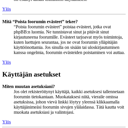
Ylös
Mitä “Poista foorumin evästeet” tekee?
“Poista foorumin evästeet” poistaa evästeet, jotka ovat
phpBB:n luomia. Ne tunnistavat sinut ja pitävät sinut
kirjautuneena foorumille. Evästeet tarjoavat myös toimintoja,
kuten luettujen seurantaa, jos ne ovat foorumin ylläpitäjän
käyttöönottamia. Jos sinulla on sisään tai uloskirjautumisen
kanssa ongelmia, foorumin evästeiden poistaminen voi auttaa.
Ylös
Käyttäjän asetukset
Miten muutan asetuksiani?
Jos olet rekisteröitynyt käyttäjä, kaikki asetuksesi tallennetaan
foorumin tietokantaan. Muokataksesi niitä, vieraile omissa
asetuksissa, johon vievä linkki löytyy yleensä klikkaamalla
käyttäjänimeäsi foorumin sivujen ylälaidassa. Tätä kautta voit
muokata asetuksiasi ja valintojasi.
Ylös