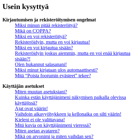
Usein kysyttyä
Kirjautumisen ja rekisteröitymisen ongelmat
Miksi minun pitää rekisteröityä?
Mikä on COPPA?
Miksi en voi rekisteröityä?
Rekisteröidyin, mutta en voi kirjautua!
Miksi en voi kirjautua sisään?
Rekisteröidyin joskus aiemmin, mutta en voi enää kirjautua
sisään?!
Olen hukannut salasanani!
Miksi minut kirjataan ulos automaattisesti?
Mitä “Poista foorumin evästeet” tekee?
Käyttäjän asetukset
Miten muutan asetuksiani?
Kuinka estän käyttäjänimeni näkymisen paikalla olevissa
käyttäjissä?
Ajat ovat väärin!
Vaihdoin aikavyöhykkeen ja kellonaika on silti väärin!
Kieleni ei ole valittavana!
Mitä kuvia on käyttäjänimeni vieressä?
Miten asetan avataren?
Mikä on arvonimi ja miten vaihdan sen?