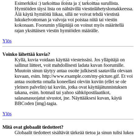
Esimerkiksi :) tarkoittaa iloista ja :( tarkoittaa surullista.
Hymiöiden täysi lista on nähtävillä viestinlähetyslomakkeessa.
Älä käytä hymiöitä liikaa, sillä ne voivat tehdä viestistä
lukukelvottoman ja valvoja voi poistaa niitä tai viestin
kokonaan. Foorumin ylläpitäjä on voinut myös määritellä
rajan yksittäisen viestin hymiöiden määrälle.
Ylös
Voinko lähettää kuvia?
Kyllä, kuvia voidaan käyttää viesteissäsi. Jos ylläpitäjä on
sallinut liitteet, voit mahdollisesti ladata kuvan foorumille.
Muutoin sinun täytyy antaa osoite julkisesti saatavilla olevaan
kuvaan, esim. http://www.example.com/my-picture.gif. Et voi
antaa osoitetta omalla koneellasi oleviin kuviin (ellei se ole
yleinen palvelin) tai kuviin, jotka ovat käyttäjätunnistuksen
takana, esim. hotmail tai yahoo sähköpostilaatikot,
salasanasuojatut sivustot, jne. Näyttääksesi kuvan, käytä
BBCoden [img]-tagia.
Ylös
Mitä ovat globaalit tiedotteet?
Globaalit tiedotteet sisältävät tärkeää tietoa ja sinun tulisi lukea