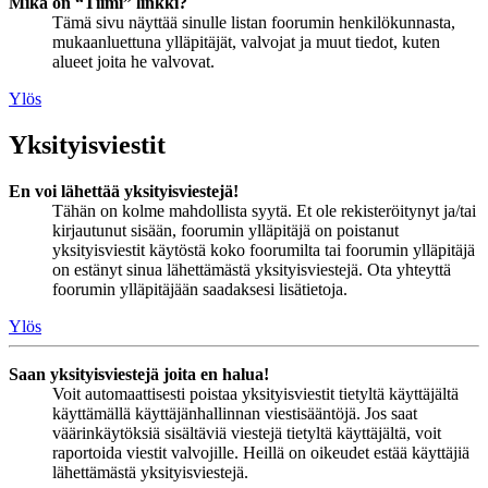
Mikä on “Tiimi” linkki?
Tämä sivu näyttää sinulle listan foorumin henkilökunnasta,
mukaanluettuna ylläpitäjät, valvojat ja muut tiedot, kuten
alueet joita he valvovat.
Ylös
Yksityisviestit
En voi lähettää yksityisviestejä!
Tähän on kolme mahdollista syytä. Et ole rekisteröitynyt ja/tai
kirjautunut sisään, foorumin ylläpitäjä on poistanut
yksityisviestit käytöstä koko foorumilta tai foorumin ylläpitäjä
on estänyt sinua lähettämästä yksityisviestejä. Ota yhteyttä
foorumin ylläpitäjään saadaksesi lisätietoja.
Ylös
Saan yksityisviestejä joita en halua!
Voit automaattisesti poistaa yksityisviestit tietyltä käyttäjältä
käyttämällä käyttäjänhallinnan viestisääntöjä. Jos saat
väärinkäytöksiä sisältäviä viestejä tietyltä käyttäjältä, voit
raportoida viestit valvojille. Heillä on oikeudet estää käyttäjiä
lähettämästä yksityisviestejä.