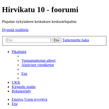
Hirvikatu 10 - foorumi
Pispalan nykytaiteen keskuksen keskustelupalsta
Hyppää sisältöön
Tarkennettu haku
Etsi
Pikalinkit
Vastaamattomat aiheet
Aktiiviset viestiketjut
Etsi
UKK
Kirjaudu sisään
Rekisteröidy
Etusivu
Usein kysyttyä
Etsi