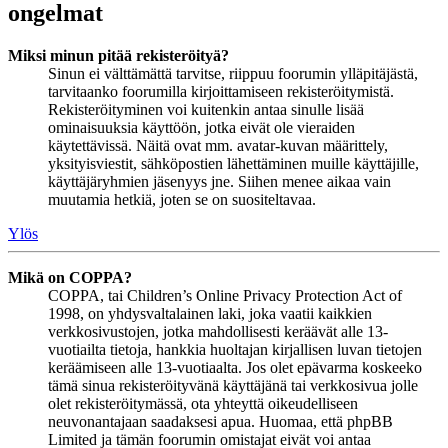
ongelmat
Miksi minun pitää rekisteröityä?
Sinun ei välttämättä tarvitse, riippuu foorumin ylläpitäjästä,
tarvitaanko foorumilla kirjoittamiseen rekisteröitymistä.
Rekisteröityminen voi kuitenkin antaa sinulle lisää
ominaisuuksia käyttöön, jotka eivät ole vieraiden
käytettävissä. Näitä ovat mm. avatar-kuvan määrittely,
yksityisviestit, sähköpostien lähettäminen muille käyttäjille,
käyttäjäryhmien jäsenyys jne. Siihen menee aikaa vain
muutamia hetkiä, joten se on suositeltavaa.
Ylös
Mikä on COPPA?
COPPA, tai Children’s Online Privacy Protection Act of
1998, on yhdysvaltalainen laki, joka vaatii kaikkien
verkkosivustojen, jotka mahdollisesti keräävät alle 13-
vuotiailta tietoja, hankkia huoltajan kirjallisen luvan tietojen
keräämiseen alle 13-vuotiaalta. Jos olet epävarma koskeeko
tämä sinua rekisteröityvänä käyttäjänä tai verkkosivua jolle
olet rekisteröitymässä, ota yhteyttä oikeudelliseen
neuvonantajaan saadaksesi apua. Huomaa, että phpBB
Limited ja tämän foorumin omistajat eivät voi antaa