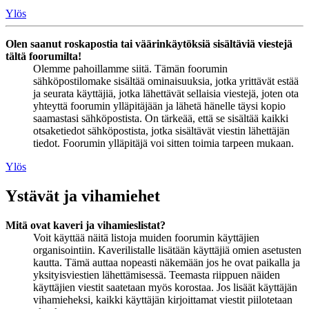
Ylös
Olen saanut roskapostia tai väärinkäytöksiä sisältäviä viestejä
tältä foorumilta!
Olemme pahoillamme siitä. Tämän foorumin
sähköpostilomake sisältää ominaisuuksia, jotka yrittävät estää
ja seurata käyttäjiä, jotka lähettävät sellaisia viestejä, joten ota
yhteyttä foorumin ylläpitäjään ja lähetä hänelle täysi kopio
saamastasi sähköpostista. On tärkeää, että se sisältää kaikki
otsaketiedot sähköpostista, jotka sisältävät viestin lähettäjän
tiedot. Foorumin ylläpitäjä voi sitten toimia tarpeen mukaan.
Ylös
Ystävät ja vihamiehet
Mitä ovat kaveri ja vihamieslistat?
Voit käyttää näitä listoja muiden foorumin käyttäjien
organisointiin. Kaverilistalle lisätään käyttäjiä omien asetusten
kautta. Tämä auttaa nopeasti näkemään jos he ovat paikalla ja
yksityisviestien lähettämisessä. Teemasta riippuen näiden
käyttäjien viestit saatetaan myös korostaa. Jos lisäät käyttäjän
vihamieheksi, kaikki käyttäjän kirjoittamat viestit piilotetaan