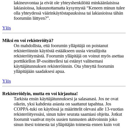
lakineuvontaa ja eivät ole yhteyshenkilöitä minkäänlaisissa
lakiasioissa, lukuunottamatta kysymystä “Keneen minun tulee
olla yhteydessä väärinkäytöstapauksissa tai lakiasioissa tähän
foorumiin liittyen?”.
Ylös
Miksi en voi rekisteröityä?
On mahdollista, että foorumin ylläpitäjä on poistanut
rekisteröinnin käytöstä estääkseen uusia vierailijoita
rekisteröitymästä. Foorumin ylläpitäjä on voinut myös asettaa
porttikiellon IP-osoitteellesi tai estänyt valitsemasi
käyttäjätunnuksen rekisteröinnin. Ota yhteyttä foorumin
ylläpitäjään saadaksesi apua.
Ylös
Rekisteröidyin, mutta en voi kirjautua!
Tarkista ensin käyttäjätunnuksesi ja salasanasi. Jos ne ovat
oikein, yksi kahdesta asiasta on saattanut tapahtua. Jos
COPPA-tuki on käytössä ja määrittelit olevasi alle 13-vuotias
rekisteröityessäsi, sinun tulee seurata saamiasi ohjeita. Jotkut
foorumit vaativat myös uusien tunnusten aktivoinnin joko
sinun itsesi toimesta tai ylläpitäjän toimesta ennen kuin voit