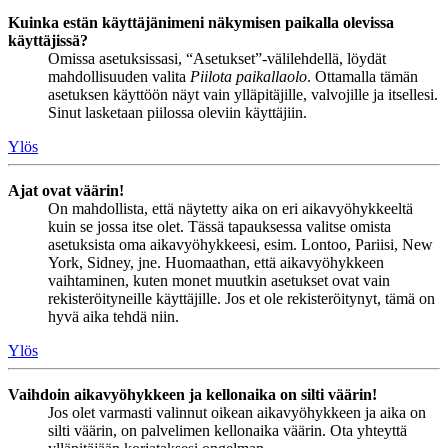
Kuinka estän käyttäjänimeni näkymisen paikalla olevissa
käyttäjissä?
Omissa asetuksissasi, “Asetukset”-välilehdellä, löydät
mahdollisuuden valita
Piilota paikallaolo
. Ottamalla tämän
asetuksen käyttöön näyt vain ylläpitäjille, valvojille ja itsellesi.
Sinut lasketaan piilossa oleviin käyttäjiin.
Ylös
Ajat ovat väärin!
On mahdollista, että näytetty aika on eri aikavyöhykkeeltä
kuin se jossa itse olet. Tässä tapauksessa valitse omista
asetuksista oma aikavyöhykkeesi, esim. Lontoo, Pariisi, New
York, Sidney, jne. Huomaathan, että aikavyöhykkeen
vaihtaminen, kuten monet muutkin asetukset ovat vain
rekisteröityneille käyttäjille. Jos et ole rekisteröitynyt, tämä on
hyvä aika tehdä niin.
Ylös
Vaihdoin aikavyöhykkeen ja kellonaika on silti väärin!
Jos olet varmasti valinnut oikean aikavyöhykkeen ja aika on
silti väärin, on palvelimen kellonaika väärin. Ota yhteyttä