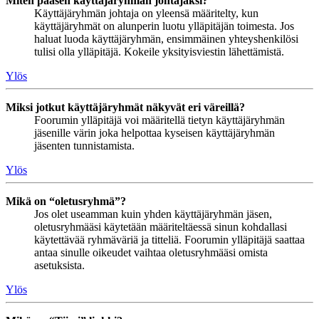
Miten pääsen käyttäjäryhmän johtajaksi?
Käyttäjäryhmän johtaja on yleensä määritelty, kun
käyttäjäryhmät on alunperin luotu ylläpitäjän toimesta. Jos
haluat luoda käyttäjäryhmän, ensimmäinen yhteyshenkilösi
tulisi olla ylläpitäjä. Kokeile yksityisviestin lähettämistä.
Ylös
Miksi jotkut käyttäjäryhmät näkyvät eri väreillä?
Foorumin ylläpitäjä voi määritellä tietyn käyttäjäryhmän
jäsenille värin joka helpottaa kyseisen käyttäjäryhmän
jäsenten tunnistamista.
Ylös
Mikä on “oletusryhmä”?
Jos olet useamman kuin yhden käyttäjäryhmän jäsen,
oletusryhmääsi käytetään määriteltäessä sinun kohdallasi
käytettävää ryhmäväriä ja titteliä. Foorumin ylläpitäjä saattaa
antaa sinulle oikeudet vaihtaa oletusryhmääsi omista
asetuksista.
Ylös