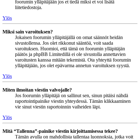
foorumin ylläpitäjään jos et tiedä miksi et voi lisätä
liitetiedostoja.
Ylös
Miksi sain varoituksen?
Jokaisen foorumin ylläpitäjällä on omat säännöt heidän
sivustollensa. Jos olet rikkonut sääntöä, voit saada
varoituksen. Huomioi, että tämä on foorumin ylläpitäjän
päätös ja phpBB Limitedillä ei ole sivustolla annettavien
varoitusten kanssa mitään tekemistä. Ota yhteyttä foorumin
ylläpitäjään, jos olet epävarma annetun varoituksen syystä.
Ylös
Miten ilmoitan viestin valvojalle?
Jos foorumin ylläpitäjä on sallinut sen, sinun pitäisi nähdä
raportointipainike viestin yhteydessä. Tämän klikkaaminen
vie sinut viestin raportoinnin vaiheiden läpi.
Ylös
Mitä “Tallenna”-painike viestin kirjoittamisessa tekee?
Tämän avulla on mahdollista tallentaa luonnoksia, jotka voit