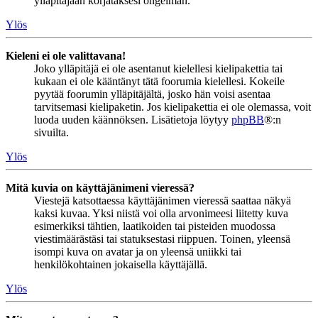
ylläpitäjään korjataksesi ongelman.
Ylös
Kieleni ei ole valittavana!
Joko ylläpitäjä ei ole asentanut kielellesi kielipakettia tai
kukaan ei ole kääntänyt tätä foorumia kielellesi. Kokeile
pyytää foorumin ylläpitäjältä, josko hän voisi asentaa
tarvitsemasi kielipaketin. Jos kielipakettia ei ole olemassa, voit
luoda uuden käännöksen. Lisätietoja löytyy
phpBB
®:n
sivuilta.
Ylös
Mitä kuvia on käyttäjänimeni vieressä?
Viestejä katsottaessa käyttäjänimen vieressä saattaa näkyä
kaksi kuvaa. Yksi niistä voi olla arvonimeesi liitetty kuva
esimerkiksi tähtien, laatikoiden tai pisteiden muodossa
viestimäärästäsi tai statuksestasi riippuen. Toinen, yleensä
isompi kuva on avatar ja on yleensä uniikki tai
henkilökohtainen jokaisella käyttäjällä.
Ylös