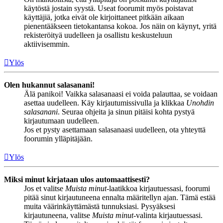
käytöstä jostain syystä. Useat foorumit myös poistavat
käyttäjiä, jotka eivät ole kirjoittaneet pitkään aikaan
pienentääkseen tietokantansa kokoa. Jos näin on käynyt, yritä
rekisteröityä uudelleen ja osallistu keskusteluun
aktiivisemmin.
Ylös
Olen hukannut salasanani!
Älä panikoi! Vaikka salasanaasi ei voida palauttaa, se voidaan
asettaa uudelleen. Käy kirjautumissivulla ja klikkaa
Unohdin
salasanani
. Seuraa ohjeita ja sinun pitäisi kohta pystyä
kirjautumaan uudelleen.
Jos et pysty asettamaan salasanaasi uudelleen, ota yhteyttä
foorumin ylläpitäjään.
Ylös
Miksi minut kirjataan ulos automaattisesti?
Jos et valitse
Muista minut
-laatikkoa kirjautuessasi, foorumi
pitää sinut kirjautuneena ennalta määritellyn ajan. Tämä estää
muita väärinkäyttämästä tunnuksiasi. Pysyäksesi
kirjautuneena, valitse
Muista minut
-valinta kirjautuessasi.