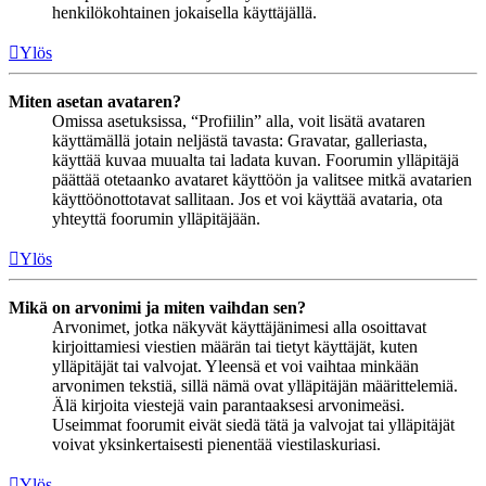
henkilökohtainen jokaisella käyttäjällä.
Ylös
Miten asetan avataren?
Omissa asetuksissa, “Profiilin” alla, voit lisätä avataren
käyttämällä jotain neljästä tavasta: Gravatar, galleriasta,
käyttää kuvaa muualta tai ladata kuvan. Foorumin ylläpitäjä
päättää otetaanko avataret käyttöön ja valitsee mitkä avatarien
käyttöönottotavat sallitaan. Jos et voi käyttää avataria, ota
yhteyttä foorumin ylläpitäjään.
Ylös
Mikä on arvonimi ja miten vaihdan sen?
Arvonimet, jotka näkyvät käyttäjänimesi alla osoittavat
kirjoittamiesi viestien määrän tai tietyt käyttäjät, kuten
ylläpitäjät tai valvojat. Yleensä et voi vaihtaa minkään
arvonimen tekstiä, sillä nämä ovat ylläpitäjän määrittelemiä.
Älä kirjoita viestejä vain parantaaksesi arvonimeäsi.
Useimmat foorumit eivät siedä tätä ja valvojat tai ylläpitäjät
voivat yksinkertaisesti pienentää viestilaskuriasi.
Ylös