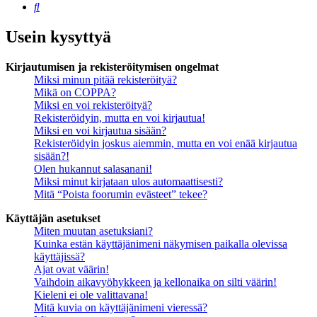
Etsi
Usein kysyttyä
Kirjautumisen ja rekisteröitymisen ongelmat
Miksi minun pitää rekisteröityä?
Mikä on COPPA?
Miksi en voi rekisteröityä?
Rekisteröidyin, mutta en voi kirjautua!
Miksi en voi kirjautua sisään?
Rekisteröidyin joskus aiemmin, mutta en voi enää kirjautua
sisään?!
Olen hukannut salasanani!
Miksi minut kirjataan ulos automaattisesti?
Mitä “Poista foorumin evästeet” tekee?
Käyttäjän asetukset
Miten muutan asetuksiani?
Kuinka estän käyttäjänimeni näkymisen paikalla olevissa
käyttäjissä?
Ajat ovat väärin!
Vaihdoin aikavyöhykkeen ja kellonaika on silti väärin!
Kieleni ei ole valittavana!
Mitä kuvia on käyttäjänimeni vieressä?