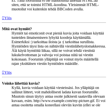
Ei. Tällä foorumilla ei ole mahdollista lähettää HTML:ää
siten, että se toimisi HTML-koodina. Yleisimmät HTML-
muotoilut voi kuitenkin tehdä BBCoden avulla.
Ylös
Mitä ovat hymiöt?
Hymiöt tai emoticonit ovat pieniä kuvia joita voidaan käyttää
tunteiden ilmaisemiseen lyhyitä koodeja käyttämällä.
Esimerkiksi :) tarkoittaa iloista ja :( tarkoittaa surullista.
Hymiöiden täysi lista on nähtävillä viestinlähetyslomakkeessa.
Älä käytä hymiöitä liikaa, sillä ne voivat tehdä viestistä
lukukelvottoman ja valvoja voi poistaa niitä tai viestin
kokonaan. Foorumin ylläpitäjä on voinut myös määritellä
rajan yksittäisen viestin hymiöiden määrälle.
Ylös
Voinko lähettää kuvia?
Kyllä, kuvia voidaan käyttää viesteissäsi. Jos ylläpitäjä on
sallinut liitteet, voit mahdollisesti ladata kuvan foorumille.
Muutoin sinun täytyy antaa osoite julkisesti saatavilla olevaan
kuvaan, esim. http://www.example.com/my-picture.gif. Et voi
antaa osoitetta omalla koneellasi oleviin kuviin (ellei se ole