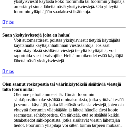
yksityisviestit käytöstä koko foorumilta tai foorumin ylläpitäjä
on estänyt sinua lähettämästä yksityisviestejä. Ota yhteyttä
foorumin ylläpitäjään saadaksesi lisätietoja.
Ylös
Saan yksityisviestejä joita en halua!
Voit automaattisesti poistaa yksityisviestit tietyltä käyttäjältä
käyttämällä käyttäjänhallinnan viestisääntöjä. Jos saat
väärinkäytöksiä sisältäviä viestejä tietyltä käyttäjältä, voit
raportoida viestit valvojille. Heillä on oikeudet estää käyttäjiä
lähettämästä yksityisviestejä.
Ylös
Olen saanut roskapostia tai väärinkäytöksiä sisältäviä viestejä
tältä foorumilta!
Olemme pahoillamme siitä. Tämän foorumin
sähköpostilomake sisältää ominaisuuksia, jotka yrittävät estää
ja seurata käyttäjiä, jotka lähettävät sellaisia viestejä, joten ota
yhteyttä foorumin ylläpitäjään ja lähetä hänelle täysi kopio
saamastasi sähköpostista. On tärkeää, että se sisältää kaikki
otsaketiedot sähköpostista, jotka sisältävät viestin lähettäjän
tiedot. Foorumin ylläpitäjä voi sitten toimia tarpeen mukaan.