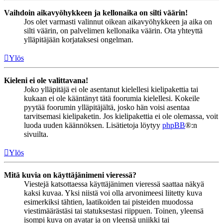
Vaihdoin aikavyöhykkeen ja kellonaika on silti väärin!
Jos olet varmasti valinnut oikean aikavyöhykkeen ja aika on
silti väärin, on palvelimen kellonaika väärin. Ota yhteyttä
ylläpitäjään korjataksesi ongelman.
Ylös
Kieleni ei ole valittavana!
Joko ylläpitäjä ei ole asentanut kielellesi kielipakettia tai
kukaan ei ole kääntänyt tätä foorumia kielellesi. Kokeile
pyytää foorumin ylläpitäjältä, josko hän voisi asentaa
tarvitsemasi kielipaketin. Jos kielipakettia ei ole olemassa, voit
luoda uuden käännöksen. Lisätietoja löytyy
phpBB
®:n
sivuilta.
Ylös
Mitä kuvia on käyttäjänimeni vieressä?
Viestejä katsottaessa käyttäjänimen vieressä saattaa näkyä
kaksi kuvaa. Yksi niistä voi olla arvonimeesi liitetty kuva
esimerkiksi tähtien, laatikoiden tai pisteiden muodossa
viestimäärästäsi tai statuksestasi riippuen. Toinen, yleensä
isompi kuva on avatar ja on yleensä uniikki tai