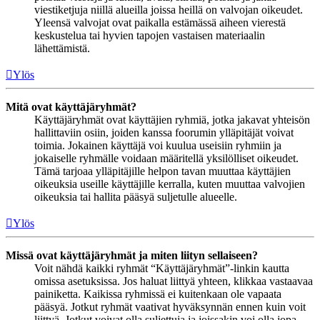
viestiketjuja niillä alueilla joissa heillä on valvojan oikeudet.
Yleensä valvojat ovat paikalla estämässä aiheen vierestä
keskustelua tai hyvien tapojen vastaisen materiaalin
lähettämistä.
Ylös
Mitä ovat käyttäjäryhmät?
Käyttäjäryhmät ovat käyttäjien ryhmiä, jotka jakavat yhteisön
hallittaviin osiin, joiden kanssa foorumin ylläpitäjät voivat
toimia. Jokainen käyttäjä voi kuulua useisiin ryhmiin ja
jokaiselle ryhmälle voidaan määritellä yksilölliset oikeudet.
Tämä tarjoaa ylläpitäjille helpon tavan muuttaa käyttäjien
oikeuksia useille käyttäjille kerralla, kuten muuttaa valvojien
oikeuksia tai hallita pääsyä suljetulle alueelle.
Ylös
Missä ovat käyttäjäryhmät ja miten liityn sellaiseen?
Voit nähdä kaikki ryhmät “Käyttäjäryhmät”-linkin kautta
omissa asetuksissa. Jos haluat liittyä yhteen, klikkaa vastaavaa
painiketta. Kaikissa ryhmissä ei kuitenkaan ole vapaata
pääsyä. Jotkut ryhmät vaativat hyväksynnän ennen kuin voit
liittyä. Jotkut voivat olla suljettuja ja joissakin voi olla jopa