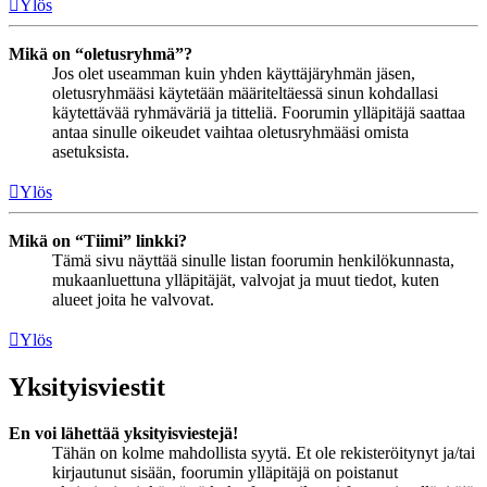
Ylös
Mikä on “oletusryhmä”?
Jos olet useamman kuin yhden käyttäjäryhmän jäsen,
oletusryhmääsi käytetään määriteltäessä sinun kohdallasi
käytettävää ryhmäväriä ja titteliä. Foorumin ylläpitäjä saattaa
antaa sinulle oikeudet vaihtaa oletusryhmääsi omista
asetuksista.
Ylös
Mikä on “Tiimi” linkki?
Tämä sivu näyttää sinulle listan foorumin henkilökunnasta,
mukaanluettuna ylläpitäjät, valvojat ja muut tiedot, kuten
alueet joita he valvovat.
Ylös
Yksityisviestit
En voi lähettää yksityisviestejä!
Tähän on kolme mahdollista syytä. Et ole rekisteröitynyt ja/tai
kirjautunut sisään, foorumin ylläpitäjä on poistanut