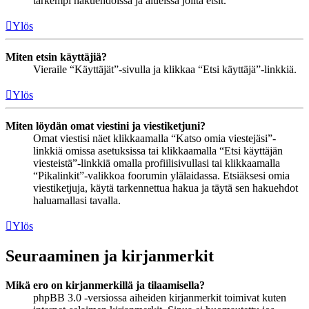
tarkempi hakuehdoissa ja alueissa joilta etsit.
Ylös
Miten etsin käyttäjiä?
Vieraile “Käyttäjät”-sivulla ja klikkaa “Etsi käyttäjä”-linkkiä.
Ylös
Miten löydän omat viestini ja viestiketjuni?
Omat viestisi näet klikkaamalla “Katso omia viestejäsi”-
linkkiä omissa asetuksissa tai klikkaamalla “Etsi käyttäjän
viesteistä”-linkkiä omalla profiilisivullasi tai klikkaamalla
“Pikalinkit”-valikkoa foorumin ylälaidassa. Etsiäksesi omia
viestiketjuja, käytä tarkennettua hakua ja täytä sen hakuehdot
haluamallasi tavalla.
Ylös
Seuraaminen ja kirjanmerkit
Mikä ero on kirjanmerkillä ja tilaamisella?
phpBB 3.0 -versiossa aiheiden kirjanmerkit toimivat kuten