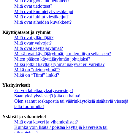
Mitä ovat globaalit tiedotteet?
Mitä ovat tiedotteet?
Mitä ovat kiinnitetyt viestiketjut
Mitä ovat lukitut viestiketjut?
Mitä ovat aiheiden kuvakkeet?
Käyttäjätasot ja ryhmät
Mitä ovat ylläpitäjät?
Mitä ovatr valvojat?
Mitä ovat käyttäjäryhmät?
Missä ovat käyttäjäryhmät ja miten liityn sellaiseen?
Miten pääsen käyttäjäryhmän johtajaksi?
Miksi jotkut käyttäjäryhmät näkyvät eri väreillä?
Mikä on “oletusryhmä”?
Mikä on “Tiimi” linkki?
Yksityisviestit
En voi lähettää yksityisviestejä!
Saan yksityisviestejä joita en halua!
Olen saanut roskapostia tai väärinkäytöksiä sisältäviä viestejä
tältä foorumilta!
Ystävät ja vihamiehet
Mitä ovat kaveri ja vihamieslistat?
Kuinka voin lisätä / poistaa käyttäjiä kavereista tai
vihamiehistä