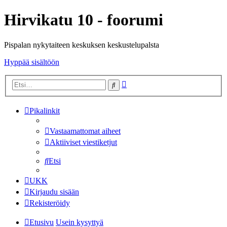
Hirvikatu 10 - foorumi
Pispalan nykytaiteen keskuksen keskustelupalsta
Hyppää sisältöön
Tarkennettu
Etsi
haku
Pikalinkit
Vastaamattomat aiheet
Aktiiviset viestiketjut
Etsi
UKK
Kirjaudu sisään
Rekisteröidy
Etusivu
Usein kysyttyä