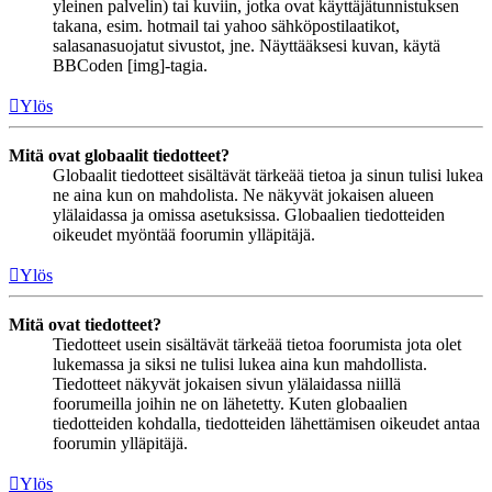
yleinen palvelin) tai kuviin, jotka ovat käyttäjätunnistuksen
takana, esim. hotmail tai yahoo sähköpostilaatikot,
salasanasuojatut sivustot, jne. Näyttääksesi kuvan, käytä
BBCoden [img]-tagia.
Ylös
Mitä ovat globaalit tiedotteet?
Globaalit tiedotteet sisältävät tärkeää tietoa ja sinun tulisi lukea
ne aina kun on mahdolista. Ne näkyvät jokaisen alueen
ylälaidassa ja omissa asetuksissa. Globaalien tiedotteiden
oikeudet myöntää foorumin ylläpitäjä.
Ylös
Mitä ovat tiedotteet?
Tiedotteet usein sisältävät tärkeää tietoa foorumista jota olet
lukemassa ja siksi ne tulisi lukea aina kun mahdollista.
Tiedotteet näkyvät jokaisen sivun ylälaidassa niillä
foorumeilla joihin ne on lähetetty. Kuten globaalien
tiedotteiden kohdalla, tiedotteiden lähettämisen oikeudet antaa
foorumin ylläpitäjä.
Ylös