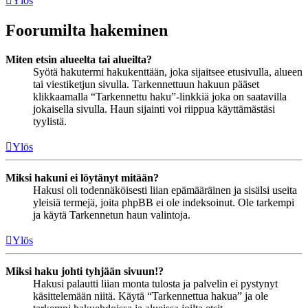
Ylös
Foorumilta hakeminen
Miten etsin alueelta tai alueilta?
Syötä hakutermi hakukenttään, joka sijaitsee etusivulla, alueen
tai viestiketjun sivulla. Tarkennettuun hakuun pääset
klikkaamalla “Tarkennettu haku”-linkkiä joka on saatavilla
jokaisella sivulla. Haun sijainti voi riippua käyttämästäsi
tyylistä.
Ylös
Miksi hakuni ei löytänyt mitään?
Hakusi oli todennäköisesti liian epämääräinen ja sisälsi useita
yleisiä termejä, joita phpBB ei ole indeksoinut. Ole tarkempi
ja käytä Tarkennetun haun valintoja.
Ylös
Miksi haku johti tyhjään sivuun!?
Hakusi palautti liian monta tulosta ja palvelin ei pystynyt
käsittelemään niitä. Käytä “Tarkennettua hakua” ja ole