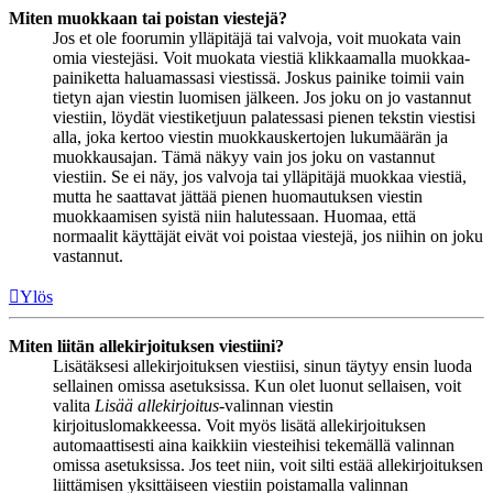
Miten muokkaan tai poistan viestejä?
Jos et ole foorumin ylläpitäjä tai valvoja, voit muokata vain
omia viestejäsi. Voit muokata viestiä klikkaamalla muokkaa-
painiketta haluamassasi viestissä. Joskus painike toimii vain
tietyn ajan viestin luomisen jälkeen. Jos joku on jo vastannut
viestiin, löydät viestiketjuun palatessasi pienen tekstin viestisi
alla, joka kertoo viestin muokkauskertojen lukumäärän ja
muokkausajan. Tämä näkyy vain jos joku on vastannut
viestiin. Se ei näy, jos valvoja tai ylläpitäjä muokkaa viestiä,
mutta he saattavat jättää pienen huomautuksen viestin
muokkaamisen syistä niin halutessaan. Huomaa, että
normaalit käyttäjät eivät voi poistaa viestejä, jos niihin on joku
vastannut.
Ylös
Miten liitän allekirjoituksen viestiini?
Lisätäksesi allekirjoituksen viestiisi, sinun täytyy ensin luoda
sellainen omissa asetuksissa. Kun olet luonut sellaisen, voit
valita
Lisää allekirjoitus
-valinnan viestin
kirjoituslomakkeessa. Voit myös lisätä allekirjoituksen
automaattisesti aina kaikkiin viesteihisi tekemällä valinnan
omissa asetuksissa. Jos teet niin, voit silti estää allekirjoituksen
liittämisen yksittäiseen viestiin poistamalla valinnan