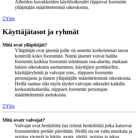
Aiheiden kuvakkeiden käyttöoikeudet riippuvat foorumin
ylläpitäjän määrittelemistä oikeuksista.
Ylös
Käyttäjätasot ja ryhmät
Mitä ovat ylläpitäjät?
Ylläpitäjät ovat jäseniä joille on annettu korkeimman tason
kontrolli koko foorumiin. Nämä jäsenet voivat hallita
foorumin kaikkia foorumin toiminnan osa-alueita, mukaan
lukien oikeuksien asettaminen, käyttäjien porttikiellot,
käyttäjäryhmät ja valvojat yms., riippuen foorumin
perustajasta ja hänen ylläpitäjille määrittelemistä oikeuksista.
Heillä saattaa olla myös täydet valvojan oikeudet kaikilla
keskustelualueilla, riippuen foorumin perustajan
määrittelemistä asetuksista.
Ylös
Mitä ovatr valvojat?
Valvojat ovat henkilöitä (tai ryhmä henkilöitä) jotka katsovat
foorumeiden perään päivittäin. Heillä on on valta muokata ja
poistaa viestejä ja lukita, avata, siirtää, poistaa ja jakaa