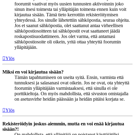
foorumit vaativat myös uusien tunnusten aktivoinnin joko
sinun itsesi toimesta tai ylläpitäjän toimesta ennen kuin voit
kirjautua sisään. Tämä tieto kerrottiin rekisteröitymisen
yhteydessä. Jos sinulle lähetettiin sähköpostia, seuraa ohjeita.
Jos et saanut sähköpostia, olet saattanut antaa virheellisen
sähköpostiosoitteen tai sähköpostit ovat saattaneet jäädä
roskapostisuodattimeen. Jos olet varma, että antamasi
sähköpostiosoite oli oikein, yritä ottaa yhteyttä foorumin
ylläpitäjään.
Ylös
Miksi en voi kirjautua sisään?
Tämän tapahtumiseen on useita syitä. Ensin, varmista että
tunnuksesi ja salasanasi ovat oikein. Jos ne ovat, ota yhteyttä
foorumin ylläpitäjään varmistaaksesi, että sinulla ei ole
porttikieltoja. On myös mahdollista, että sivuston omistajalla
on asetusvirhe heidän päässään ja heidän pitäisi korjata se.
Ylös
Rekisteröidyin joskus aiemmin, mutta en voi enää kirjautua
sisään?!
On mahdollista, että ylläpitäjä on poistanut käyttäjätilisi