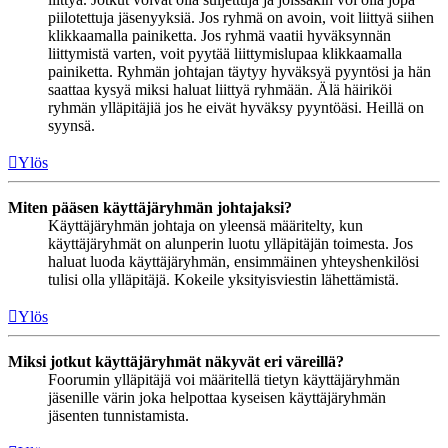
piilotettuja jäsenyyksiä. Jos ryhmä on avoin, voit liittyä siihen
klikkaamalla painiketta. Jos ryhmä vaatii hyväksynnän
liittymistä varten, voit pyytää liittymislupaa klikkaamalla
painiketta. Ryhmän johtajan täytyy hyväksyä pyyntösi ja hän
saattaa kysyä miksi haluat liittyä ryhmään. Älä häiriköi
ryhmän ylläpitäjiä jos he eivät hyväksy pyyntöäsi. Heillä on
syynsä.
Ylös
Miten pääsen käyttäjäryhmän johtajaksi?
Käyttäjäryhmän johtaja on yleensä määritelty, kun
käyttäjäryhmät on alunperin luotu ylläpitäjän toimesta. Jos
haluat luoda käyttäjäryhmän, ensimmäinen yhteyshenkilösi
tulisi olla ylläpitäjä. Kokeile yksityisviestin lähettämistä.
Ylös
Miksi jotkut käyttäjäryhmät näkyvät eri väreillä?
Foorumin ylläpitäjä voi määritellä tietyn käyttäjäryhmän
jäsenille värin joka helpottaa kyseisen käyttäjäryhmän
jäsenten tunnistamista.