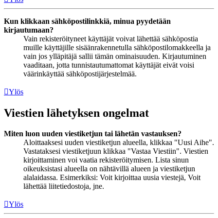
Kun klikkaan sähköpostilinkkiä, minua pyydetään
kirjautumaan?
Vain rekisteröityneet käyttäjät voivat lähettää sähköpostia
muille käyttäjille sisäänrakennetulla sähköpostilomakkeella ja
vain jos ylläpitäjä sallii tämän ominaisuuden. Kirjautuminen
vaaditaan, jotta tunnistautumattomat käyttäjät eivät voisi
väärinkäyttää sähköpostijärjestelmää.
Ylös
Viestien lähetyksen ongelmat
Miten luon uuden viestiketjun tai lähetän vastauksen?
Aloittaaksesi uuden viestiketjun alueella, klikkaa "Uusi Aihe".
Vastataksesi viestiketjuun klikkaa "Vastaa Viestiin". Viestien
kirjoittaminen voi vaatia rekisteröitymisen. Lista sinun
oikeuksistasi alueella on nähtävillä alueen ja viestiketjun
alalaidassa. Esimerkiksi: Voit kirjoittaa uusia viestejä, Voit
lähettää liitetiedostoja, jne.
Ylös