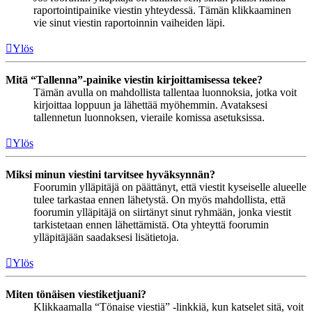
raportointipainike viestin yhteydessä. Tämän klikkaaminen
vie sinut viestin raportoinnin vaiheiden läpi.
Ylös
Mitä “Tallenna”-painike viestin kirjoittamisessa tekee?
Tämän avulla on mahdollista tallentaa luonnoksia, jotka voit
kirjoittaa loppuun ja lähettää myöhemmin. Avataksesi
tallennetun luonnoksen, vieraile komissa asetuksissa.
Ylös
Miksi minun viestini tarvitsee hyväksynnän?
Foorumin ylläpitäjä on päättänyt, että viestit kyseiselle alueelle
tulee tarkastaa ennen lähetystä. On myös mahdollista, että
foorumin ylläpitäjä on siirtänyt sinut ryhmään, jonka viestit
tarkistetaan ennen lähettämistä. Ota yhteyttä foorumin
ylläpitäjään saadaksesi lisätietoja.
Ylös
Miten tönäisen viestiketjuani?
Klikkaamalla “Tönaise viestiä” -linkkiä, kun katselet sitä, voit