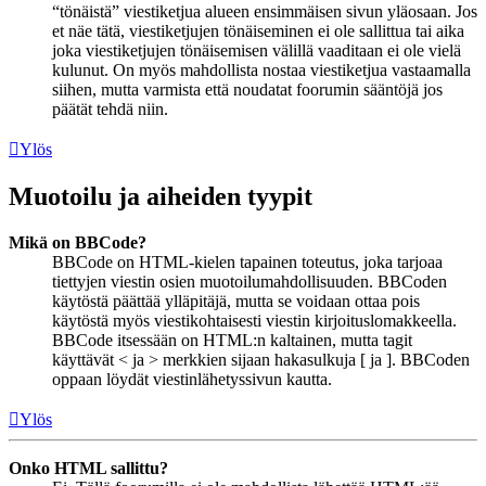
“tönäistä” viestiketjua alueen ensimmäisen sivun yläosaan. Jos
et näe tätä, viestiketjujen tönäiseminen ei ole sallittua tai aika
joka viestiketjujen tönäisemisen välillä vaaditaan ei ole vielä
kulunut. On myös mahdollista nostaa viestiketjua vastaamalla
siihen, mutta varmista että noudatat foorumin sääntöjä jos
päätät tehdä niin.
Ylös
Muotoilu ja aiheiden tyypit
Mikä on BBCode?
BBCode on HTML-kielen tapainen toteutus, joka tarjoaa
tiettyjen viestin osien muotoilumahdollisuuden. BBCoden
käytöstä päättää ylläpitäjä, mutta se voidaan ottaa pois
käytöstä myös viestikohtaisesti viestin kirjoituslomakkeella.
BBCode itsessään on HTML:n kaltainen, mutta tagit
käyttävät < ja > merkkien sijaan hakasulkuja [ ja ]. BBCoden
oppaan löydät viestinlähetyssivun kautta.
Ylös
Onko HTML sallittu?