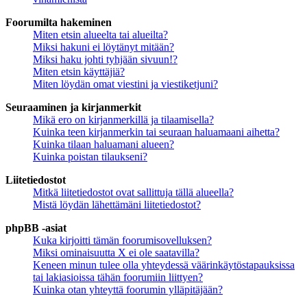
Foorumilta hakeminen
Miten etsin alueelta tai alueilta?
Miksi hakuni ei löytänyt mitään?
Miksi haku johti tyhjään sivuun!?
Miten etsin käyttäjiä?
Miten löydän omat viestini ja viestiketjuni?
Seuraaminen ja kirjanmerkit
Mikä ero on kirjanmerkillä ja tilaamisella?
Kuinka teen kirjanmerkin tai seuraan haluamaani aihetta?
Kuinka tilaan haluamani alueen?
Kuinka poistan tilaukseni?
Liitetiedostot
Mitkä liitetiedostot ovat sallittuja tällä alueella?
Mistä löydän lähettämäni liitetiedostot?
phpBB -asiat
Kuka kirjoitti tämän foorumisovelluksen?
Miksi ominaisuutta X ei ole saatavilla?
Keneen minun tulee olla yhteydessä väärinkäytöstapauksissa
tai lakiasioissa tähän foorumiin liittyen?
Kuinka otan yhteyttä foorumin ylläpitäjään?