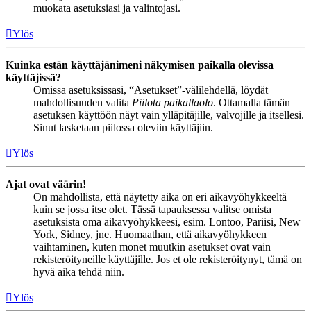
muokata asetuksiasi ja valintojasi.
Ylös
Kuinka estän käyttäjänimeni näkymisen paikalla olevissa
käyttäjissä?
Omissa asetuksissasi, “Asetukset”-välilehdellä, löydät
mahdollisuuden valita
Piilota paikallaolo
. Ottamalla tämän
asetuksen käyttöön näyt vain ylläpitäjille, valvojille ja itsellesi.
Sinut lasketaan piilossa oleviin käyttäjiin.
Ylös
Ajat ovat väärin!
On mahdollista, että näytetty aika on eri aikavyöhykkeeltä
kuin se jossa itse olet. Tässä tapauksessa valitse omista
asetuksista oma aikavyöhykkeesi, esim. Lontoo, Pariisi, New
York, Sidney, jne. Huomaathan, että aikavyöhykkeen
vaihtaminen, kuten monet muutkin asetukset ovat vain
rekisteröityneille käyttäjille. Jos et ole rekisteröitynyt, tämä on
hyvä aika tehdä niin.
Ylös