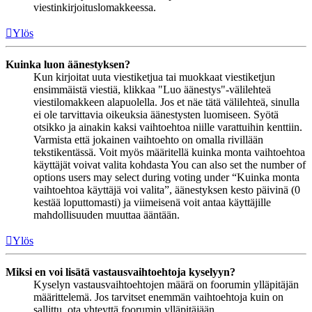
viestinkirjoituslomakkeessa.
Ylös
Kuinka luon äänestyksen?
Kun kirjoitat uuta viestiketjua tai muokkaat viestiketjun
ensimmäistä viestiä, klikkaa "Luo äänestys"-välilehteä
viestilomakkeen alapuolella. Jos et näe tätä välilehteä, sinulla
ei ole tarvittavia oikeuksia äänestysten luomiseen. Syötä
otsikko ja ainakin kaksi vaihtoehtoa niille varattuihin kenttiin.
Varmista että jokainen vaihtoehto on omalla rivillään
tekstikentässä. Voit myös määritellä kuinka monta vaihtoehtoa
käyttäjät voivat valita kohdasta You can also set the number of
options users may select during voting under “Kuinka monta
vaihtoehtoa käyttäjä voi valita”, äänestyksen kesto päivinä (0
kestää loputtomasti) ja viimeisenä voit antaa käyttäjille
mahdollisuuden muuttaa ääntään.
Ylös
Miksi en voi lisätä vastausvaihtoehtoja kyselyyn?
Kyselyn vastausvaihtoehtojen määrä on foorumin ylläpitäjän
määrittelemä. Jos tarvitset enemmän vaihtoehtoja kuin on
sallittu, ota yhteyttä foorumin ylläpitäjään.