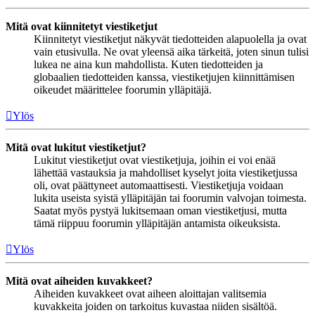
Mitä ovat kiinnitetyt viestiketjut
Kiinnitetyt viestiketjut näkyvät tiedotteiden alapuolella ja ovat
vain etusivulla. Ne ovat yleensä aika tärkeitä, joten sinun tulisi
lukea ne aina kun mahdollista. Kuten tiedotteiden ja
globaalien tiedotteiden kanssa, viestiketjujen kiinnittämisen
oikeudet määrittelee foorumin ylläpitäjä.
Ylös
Mitä ovat lukitut viestiketjut?
Lukitut viestiketjut ovat viestiketjuja, joihin ei voi enää
lähettää vastauksia ja mahdolliset kyselyt joita viestiketjussa
oli, ovat päättyneet automaattisesti. Viestiketjuja voidaan
lukita useista syistä ylläpitäjän tai foorumin valvojan toimesta.
Saatat myös pystyä lukitsemaan oman viestiketjusi, mutta
tämä riippuu foorumin ylläpitäjän antamista oikeuksista.
Ylös
Mitä ovat aiheiden kuvakkeet?
Aiheiden kuvakkeet ovat aiheen aloittajan valitsemia
kuvakkeita joiden on tarkoitus kuvastaa niiden sisältöä.