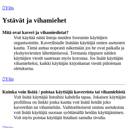
Ylös
Ystävät ja vihamiehet
Mitä ovat kaveri ja vihamieslistat?
Voit käyttää näitä listoja muiden foorumin käyttäjien
organisointiin. Kaverilistalle lisätään käyttäjiä omien asetusten
kautta. Tämä auttaa nopeasti näkemään jos he ovat paikalla ja
yksityisviestien lähettämisessä. Teemasta riippuen näiden
käyttäjien viestit saatetaan myös korostaa. Jos lisäät käyttäjän
vihamieheksi, kaikki käyttäjän kirjoittamat viestit piilotetaan
oletuksena.
Ylös
Kuinka voin lisätä / poistaa käyttäjiä kavereista tai vihamiehistä
Voit lisätä käyttäjiä listoihisi kahdella tapaa. Jokaisen käyttäjän
profiilissa on linkki jonka kautta voit lisätä heidät joko
kavereihin tai vihamiehiin. Vaihtoehtoisesti omista asetuksista
voit lisätä käyttäjiä suoraan syöttämällä heidän käyttäjänimen.
Voit myös poistaa käyttäjiä listaltasi samalta sivulta.