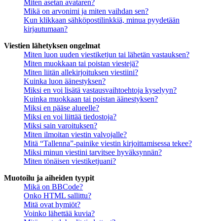
Miten asetan avataren?
Mikä on arvonimi ja miten vaihdan sen?
Kun klikkaan sähköpostilinkkiä, minua pyydetään
kirjautumaan?
Viestien lähetyksen ongelmat
Miten luon uuden viestiketjun tai lähetän vastauksen?
Miten muokkaan tai poistan viestejä?
Miten liitän allekirjoituksen viestiini?
Kuinka luon äänestyksen?
Miksi en voi lisätä vastausvaihtoehtoja kyselyyn?
Kuinka muokkaan tai poistan äänestyksen?
Miksi en pääse alueelle?
Miksi en voi liittää tiedostoja?
Miksi sain varoituksen?
Miten ilmoitan viestin valvojalle?
Mitä “Tallenna”-painike viestin kirjoittamisessa tekee?
Miksi minun viestini tarvitsee hyväksynnän?
Miten tönäisen viestiketjuani?
Muotoilu ja aiheiden tyypit
Mikä on BBCode?
Onko HTML sallittu?
Mitä ovat hymiöt?
Voinko lähettää kuvia?