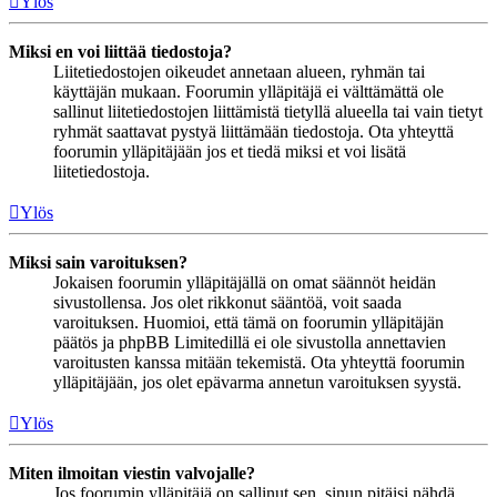
Ylös
Miksi en voi liittää tiedostoja?
Liitetiedostojen oikeudet annetaan alueen, ryhmän tai
käyttäjän mukaan. Foorumin ylläpitäjä ei välttämättä ole
sallinut liitetiedostojen liittämistä tietyllä alueella tai vain tietyt
ryhmät saattavat pystyä liittämään tiedostoja. Ota yhteyttä
foorumin ylläpitäjään jos et tiedä miksi et voi lisätä
liitetiedostoja.
Ylös
Miksi sain varoituksen?
Jokaisen foorumin ylläpitäjällä on omat säännöt heidän
sivustollensa. Jos olet rikkonut sääntöä, voit saada
varoituksen. Huomioi, että tämä on foorumin ylläpitäjän
päätös ja phpBB Limitedillä ei ole sivustolla annettavien
varoitusten kanssa mitään tekemistä. Ota yhteyttä foorumin
ylläpitäjään, jos olet epävarma annetun varoituksen syystä.
Ylös
Miten ilmoitan viestin valvojalle?
Jos foorumin ylläpitäjä on sallinut sen, sinun pitäisi nähdä