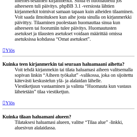
internet-selaimen kirjanmerkit. Sinua ei huomautettu jos
aiheeseen tuli päivitys. phpBB 3.1 -versiosta lähtien
kirjanmerkit toimivat samaan tapaan kuin aiheiden tilaaminen.
Voit saada ilmoituksen kun aihe josta sinulla on kirjanmerkki
päivittyy. Tilaaminen puolestaan huomauttaa sinua kun
aiheeseen tai foorumiin tulee päivitys. Huomautusten
asetukset ja tilausten asetukset voidaan määrittää omissa
asetuksissa kohdassa “Omat asetukset”.
Ylös
Kuinka teen kirjanmerkin tai seuraan haluamaani aihetta?
Voit tehdä kirjanmekin tai tilata haluamasi aiheen valitsemalla
sopivan linkin “Aiheen työkalut” -valikossa, joka on sijoitettu
kätevästi keskustelun ylä- ja alalaidan lähelle.
Viestiketjuun vastaaminen ja valinta “Huomauta kun vastaus
lähetetään” tilaa viestiketjun.
Ylös
Kuinka tilaan haluamani alueen?
Tilataksesi haluamasi alueen, valitse “Tilaa alue” -linkki,
aluesivun alalaidassa.