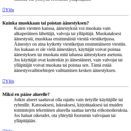
Ylös
Kuinka muokkaan tai poistan äänestyksen?
Kuten viestien kanssa, äänestyksiä voi muokata vain
alkuperäinen lähettäjä, valvoja tai ylläpitäjä. Muokataksesi
äänestystä, muokkaa ensimmäistä viestiä viestiketjussa.
Äänestys on aina kytketty viestiketjun ensimmäiseen viestiin.
Jos kukaan ei ole vielä äänestänyt, käyttäjät voivat poistaa
äänestyksen tai muokata mitä tahansa äänestyksen asetusta.
Jos käyttäjät ovat kuitenkin jo äänestäneet, vain valvojat tai
ylläpitäjät voivat muokata tai poistaa sen. Tämä estää
äänestysvaihtoehtojen vaihtamisen kesken äänestyksen.
Ylös
Miksi en pääse alueelle?
Jotkin alueet saattavat olla rajattu vain tietyille käyttäjille tai
ryhmille. Katsoaksesi, lukeaksesi, kirjoittaaksesi tai muiden
toimintojen tekeminen alueella saattaa tarvita erikoisoikeuksia.
Jos haluat oikeudet, ota yhteyttä foorumin valvojaan tai
ylläpitäjään.