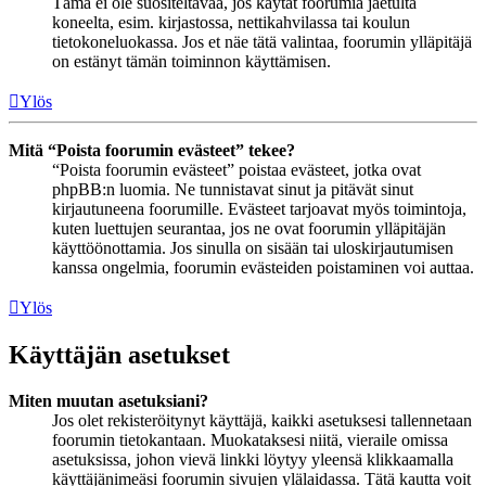
Tämä ei ole suositeltavaa, jos käytät foorumia jaetulta
koneelta, esim. kirjastossa, nettikahvilassa tai koulun
tietokoneluokassa. Jos et näe tätä valintaa, foorumin ylläpitäjä
on estänyt tämän toiminnon käyttämisen.
Ylös
Mitä “Poista foorumin evästeet” tekee?
“Poista foorumin evästeet” poistaa evästeet, jotka ovat
phpBB:n luomia. Ne tunnistavat sinut ja pitävät sinut
kirjautuneena foorumille. Evästeet tarjoavat myös toimintoja,
kuten luettujen seurantaa, jos ne ovat foorumin ylläpitäjän
käyttöönottamia. Jos sinulla on sisään tai uloskirjautumisen
kanssa ongelmia, foorumin evästeiden poistaminen voi auttaa.
Ylös
Käyttäjän asetukset
Miten muutan asetuksiani?
Jos olet rekisteröitynyt käyttäjä, kaikki asetuksesi tallennetaan
foorumin tietokantaan. Muokataksesi niitä, vieraile omissa
asetuksissa, johon vievä linkki löytyy yleensä klikkaamalla
käyttäjänimeäsi foorumin sivujen ylälaidassa. Tätä kautta voit