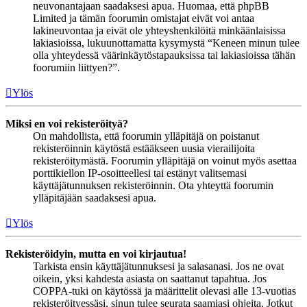
neuvonantajaan saadaksesi apua. Huomaa, että phpBB
Limited ja tämän foorumin omistajat eivät voi antaa
lakineuvontaa ja eivät ole yhteyshenkilöitä minkäänlaisissa
lakiasioissa, lukuunottamatta kysymystä “Keneen minun tulee
olla yhteydessä väärinkäytöstapauksissa tai lakiasioissa tähän
foorumiin liittyen?”.
Ylös
Miksi en voi rekisteröityä?
On mahdollista, että foorumin ylläpitäjä on poistanut
rekisteröinnin käytöstä estääkseen uusia vierailijoita
rekisteröitymästä. Foorumin ylläpitäjä on voinut myös asettaa
porttikiellon IP-osoitteellesi tai estänyt valitsemasi
käyttäjätunnuksen rekisteröinnin. Ota yhteyttä foorumin
ylläpitäjään saadaksesi apua.
Ylös
Rekisteröidyin, mutta en voi kirjautua!
Tarkista ensin käyttäjätunnuksesi ja salasanasi. Jos ne ovat
oikein, yksi kahdesta asiasta on saattanut tapahtua. Jos
COPPA-tuki on käytössä ja määrittelit olevasi alle 13-vuotias
rekisteröityessäsi, sinun tulee seurata saamiasi ohjeita. Jotkut