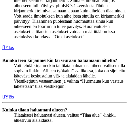
internet-selaimen kirjanmerkit. Sinua ei huomautettu jos
aiheeseen tuli päivitys. phpBB 3.1 -versiosta lähtien
kirjanmerkit toimivat samaan tapaan kuin aiheiden tilaaminen.
Voit saada ilmoituksen kun aihe josta sinulla on kirjanmerkki
päivittyy. Tilaaminen puolestaan huomauttaa sinua kun
aiheeseen tai foorumiin tulee päivitys. Huomautusten
asetukset ja tilausten asetukset voidaan määrittää omissa
asetuksissa kohdassa “Omat asetukset”.
Ylös
Kuinka teen kirjanmerkin tai seuraan haluamaani aihetta?
Voit tehdä kirjanmekin tai tilata haluamasi aiheen valitsemalla
sopivan linkin “Aiheen työkalut” -valikossa, joka on sijoitettu
kätevästi keskustelun ylä- ja alalaidan lähelle.
Viestiketjuun vastaaminen ja valinta “Huomauta kun vastaus
lähetetään” tilaa viestiketjun.
Ylös
Kuinka tilaan haluamani alueen?
Tilataksesi haluamasi alueen, valitse “Tilaa alue” -linkki,
aluesivun alalaidassa.