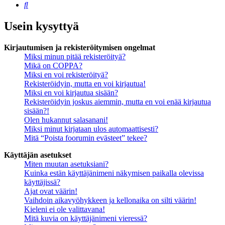
Etsi
Usein kysyttyä
Kirjautumisen ja rekisteröitymisen ongelmat
Miksi minun pitää rekisteröityä?
Mikä on COPPA?
Miksi en voi rekisteröityä?
Rekisteröidyin, mutta en voi kirjautua!
Miksi en voi kirjautua sisään?
Rekisteröidyin joskus aiemmin, mutta en voi enää kirjautua
sisään?!
Olen hukannut salasanani!
Miksi minut kirjataan ulos automaattisesti?
Mitä “Poista foorumin evästeet” tekee?
Käyttäjän asetukset
Miten muutan asetuksiani?
Kuinka estän käyttäjänimeni näkymisen paikalla olevissa
käyttäjissä?
Ajat ovat väärin!
Vaihdoin aikavyöhykkeen ja kellonaika on silti väärin!
Kieleni ei ole valittavana!
Mitä kuvia on käyttäjänimeni vieressä?