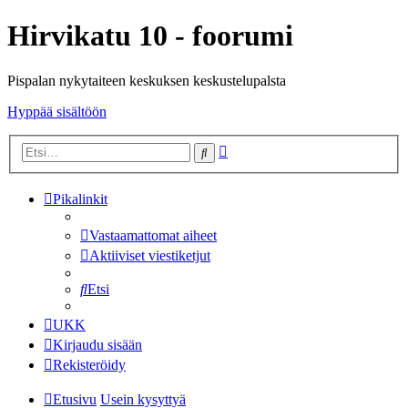
Hirvikatu 10 - foorumi
Pispalan nykytaiteen keskuksen keskustelupalsta
Hyppää sisältöön
Tarkennettu
Etsi
haku
Pikalinkit
Vastaamattomat aiheet
Aktiiviset viestiketjut
Etsi
UKK
Kirjaudu sisään
Rekisteröidy
Etusivu
Usein kysyttyä