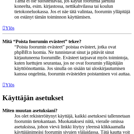
Tämä ei ole suositeltavaa, jos käytät foorumia jaetulta
koneelta, esim. kirjastossa, nettikahvilassa tai koulun
tietokoneluokassa. Jos et näe tätä valintaa, foorumin ylläpitäjä
on estänyt tämän toiminnon käyttämisen.
Ylös
Mitä “Poista foorumin evästeet” tekee?
“Poista foorumin evästeet” poistaa evästeet, jotka ovat
phpBB:n luomia. Ne tunnistavat sinut ja pitävät sinut
kirjautuneena foorumille. Evästeet tarjoavat myös toimintoja,
kuten luettujen seurantaa, jos ne ovat foorumin ylläpitäjän
käyttöönottamia. Jos sinulla on sisään tai uloskirjautumisen
kanssa ongelmia, foorumin evästeiden poistaminen voi auttaa.
Ylös
Käyttäjän asetukset
Miten muutan asetuksiani?
Jos olet rekisteröitynyt käyttäjä, kaikki asetuksesi tallennetaan
foorumin tietokantaan. Muokataksesi niitä, vieraile omissa
asetuksissa, johon vievä linkki löytyy yleensä klikkaamalla
käyttäjänimeäsi foorumin sivujen ylälaidassa. Tätä kautta voit