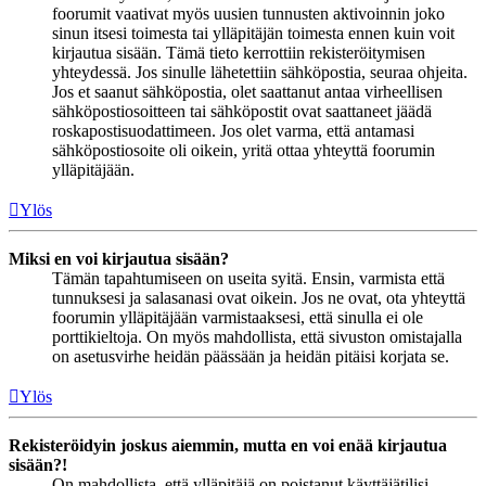
foorumit vaativat myös uusien tunnusten aktivoinnin joko
sinun itsesi toimesta tai ylläpitäjän toimesta ennen kuin voit
kirjautua sisään. Tämä tieto kerrottiin rekisteröitymisen
yhteydessä. Jos sinulle lähetettiin sähköpostia, seuraa ohjeita.
Jos et saanut sähköpostia, olet saattanut antaa virheellisen
sähköpostiosoitteen tai sähköpostit ovat saattaneet jäädä
roskapostisuodattimeen. Jos olet varma, että antamasi
sähköpostiosoite oli oikein, yritä ottaa yhteyttä foorumin
ylläpitäjään.
Ylös
Miksi en voi kirjautua sisään?
Tämän tapahtumiseen on useita syitä. Ensin, varmista että
tunnuksesi ja salasanasi ovat oikein. Jos ne ovat, ota yhteyttä
foorumin ylläpitäjään varmistaaksesi, että sinulla ei ole
porttikieltoja. On myös mahdollista, että sivuston omistajalla
on asetusvirhe heidän päässään ja heidän pitäisi korjata se.
Ylös
Rekisteröidyin joskus aiemmin, mutta en voi enää kirjautua
sisään?!
On mahdollista, että ylläpitäjä on poistanut käyttäjätilisi