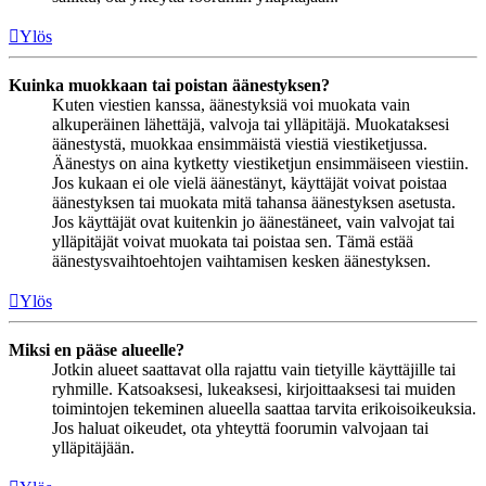
Ylös
Kuinka muokkaan tai poistan äänestyksen?
Kuten viestien kanssa, äänestyksiä voi muokata vain
alkuperäinen lähettäjä, valvoja tai ylläpitäjä. Muokataksesi
äänestystä, muokkaa ensimmäistä viestiä viestiketjussa.
Äänestys on aina kytketty viestiketjun ensimmäiseen viestiin.
Jos kukaan ei ole vielä äänestänyt, käyttäjät voivat poistaa
äänestyksen tai muokata mitä tahansa äänestyksen asetusta.
Jos käyttäjät ovat kuitenkin jo äänestäneet, vain valvojat tai
ylläpitäjät voivat muokata tai poistaa sen. Tämä estää
äänestysvaihtoehtojen vaihtamisen kesken äänestyksen.
Ylös
Miksi en pääse alueelle?
Jotkin alueet saattavat olla rajattu vain tietyille käyttäjille tai
ryhmille. Katsoaksesi, lukeaksesi, kirjoittaaksesi tai muiden
toimintojen tekeminen alueella saattaa tarvita erikoisoikeuksia.
Jos haluat oikeudet, ota yhteyttä foorumin valvojaan tai
ylläpitäjään.