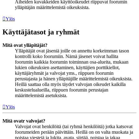
Aiheiden kuvakkeiden käyttöoikeudet riippuvat foorumin
ylläpitäjän määrittelemistä oikeuksista.
Ylös
Käyttäjätasot ja ryhmät
Mitä ovat ylläpitäjät?
Ylläpitäjät ovat jäseniä joille on annettu korkeimman tason
kontrolli koko foorumiin. Nämä jäsenet voivat hallita
foorumin kaikkia foorumin toiminnan osa-alueita, mukaan
lukien oikeuksien asettaminen, käyttäjien porttikiellot,
käyttäjäryhmät ja valvojat yms., riippuen foorumin
perustajasta ja hänen ylläpitäjille määrittelemistä oikeuksista.
Heillä saattaa olla myös täydet valvojan oikeudet kaikilla
keskustelualueilla, riippuen foorumin perustajan
määrittelemistä asetuksista.
Ylös
Mitä ovatr valvojat?
Valvojat ovat henkilöitä (tai ryhmä henkilöitä) jotka katsovat
foorumeiden perään päivittäin. Heillä on on valta muokata ja
poistaa viestejä ja lukita, avata, siirtää, poistaa ja jakaa