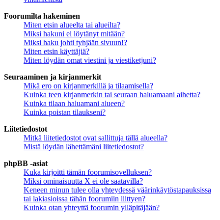
Foorumilta hakeminen
Miten etsin alueelta tai alueilta?
Miksi hakuni ei löytänyt mitään?
Miksi haku johti tyhjään sivuun!?
Miten etsin käyttäjiä?
Miten löydän omat viestini ja viestiketjuni?
Seuraaminen ja kirjanmerkit
Mikä ero on kirjanmerkillä ja tilaamisella?
Kuinka teen kirjanmerkin tai seuraan haluamaani aihetta?
Kuinka tilaan haluamani alueen?
Kuinka poistan tilaukseni?
Liitetiedostot
Mitkä liitetiedostot ovat sallittuja tällä alueella?
Mistä löydän lähettämäni liitetiedostot?
phpBB -asiat
Kuka kirjoitti tämän foorumisovelluksen?
Miksi ominaisuutta X ei ole saatavilla?
Keneen minun tulee olla yhteydessä väärinkäytöstapauksissa
tai lakiasioissa tähän foorumiin liittyen?
Kuinka otan yhteyttä foorumin ylläpitäjään?