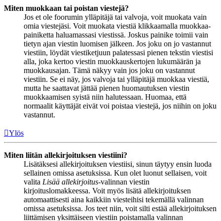
Miten muokkaan tai poistan viestejä?
Jos et ole foorumin ylläpitäjä tai valvoja, voit muokata vain
omia viestejäsi. Voit muokata viestiä klikkaamalla muokkaa-
painiketta haluamassasi viestissä. Joskus painike toimii vain
tietyn ajan viestin luomisen jälkeen. Jos joku on jo vastannut
viestiin, löydät viestiketjuun palatessasi pienen tekstin viestisi
alla, joka kertoo viestin muokkauskertojen lukumäärän ja
muokkausajan. Tämä näkyy vain jos joku on vastannut
viestiin. Se ei näy, jos valvoja tai ylläpitäjä muokkaa viestiä,
mutta he saattavat jättää pienen huomautuksen viestin
muokkaamisen syistä niin halutessaan. Huomaa, että
normaalit käyttäjät eivät voi poistaa viestejä, jos niihin on joku
vastannut.
Ylös
Miten liitän allekirjoituksen viestiini?
Lisätäksesi allekirjoituksen viestiisi, sinun täytyy ensin luoda
sellainen omissa asetuksissa. Kun olet luonut sellaisen, voit
valita
Lisää allekirjoitus
-valinnan viestin
kirjoituslomakkeessa. Voit myös lisätä allekirjoituksen
automaattisesti aina kaikkiin viesteihisi tekemällä valinnan
omissa asetuksissa. Jos teet niin, voit silti estää allekirjoituksen
liittämisen yksittäiseen viestiin poistamalla valinnan