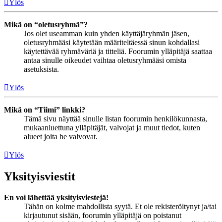
Ylös
Mikä on “oletusryhmä”?
Jos olet useamman kuin yhden käyttäjäryhmän jäsen,
oletusryhmääsi käytetään määriteltäessä sinun kohdallasi
käytettävää ryhmäväriä ja titteliä. Foorumin ylläpitäjä saattaa
antaa sinulle oikeudet vaihtaa oletusryhmääsi omista
asetuksista.
Ylös
Mikä on “Tiimi” linkki?
Tämä sivu näyttää sinulle listan foorumin henkilökunnasta,
mukaanluettuna ylläpitäjät, valvojat ja muut tiedot, kuten
alueet joita he valvovat.
Ylös
Yksityisviestit
En voi lähettää yksityisviestejä!
Tähän on kolme mahdollista syytä. Et ole rekisteröitynyt ja/tai
kirjautunut sisään, foorumin ylläpitäjä on poistanut