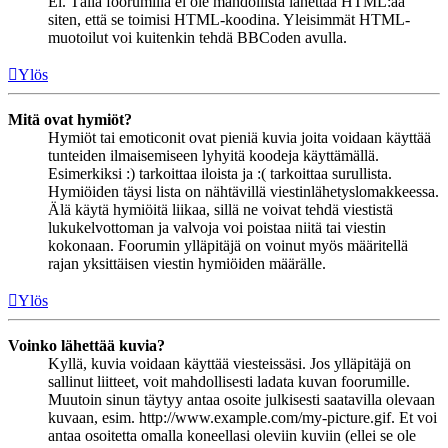
Ei. Tällä foorumilla ei ole mahdollista lähettää HTML:ää
siten, että se toimisi HTML-koodina. Yleisimmät HTML-
muotoilut voi kuitenkin tehdä BBCoden avulla.
Ylös
Mitä ovat hymiöt?
Hymiöt tai emoticonit ovat pieniä kuvia joita voidaan käyttää
tunteiden ilmaisemiseen lyhyitä koodeja käyttämällä.
Esimerkiksi :) tarkoittaa iloista ja :( tarkoittaa surullista.
Hymiöiden täysi lista on nähtävillä viestinlähetyslomakkeessa.
Älä käytä hymiöitä liikaa, sillä ne voivat tehdä viestistä
lukukelvottoman ja valvoja voi poistaa niitä tai viestin
kokonaan. Foorumin ylläpitäjä on voinut myös määritellä
rajan yksittäisen viestin hymiöiden määrälle.
Ylös
Voinko lähettää kuvia?
Kyllä, kuvia voidaan käyttää viesteissäsi. Jos ylläpitäjä on
sallinut liitteet, voit mahdollisesti ladata kuvan foorumille.
Muutoin sinun täytyy antaa osoite julkisesti saatavilla olevaan
kuvaan, esim. http://www.example.com/my-picture.gif. Et voi
antaa osoitetta omalla koneellasi oleviin kuviin (ellei se ole