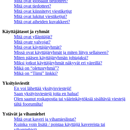
Mitä ovat globaalit tiedotteet?
Mitä ovat tiedotteet?
Mitä ovat kiinnitetyt viestiketjut
Mitä ovat lukitut viestiketjut?
Mitä ovat aiheiden kuvakkeet?
Käyttäjätasot ja ryhmät
Mitä ovat ylläpitäjät?
Mitä ovatr valvojat?
Mitä ovat käyttäjäryhmät?
Missä ovat käyttäjäryhmät ja miten liityn sellaiseen?
Miten pääsen käyttäjäryhmän johtajaksi?
Miksi jotkut käyttäjäryhmät näkyvät eri väreillä?
Mikä on “oletusryhmä”?
Mikä on “Tiimi” linkki?
Yksityisviestit
En voi lähettää yksityisviestejä!
Saan yksityisviestejä joita en halua!
Olen saanut roskapostia tai väärinkäytöksiä sisältäviä viestejä
tältä foorumilta!
Ystävät ja vihamiehet
Mitä ovat kaveri ja vihamieslistat?
Kuinka voin lisätä / poistaa käyttäjiä kavereista tai
vihamiehistä