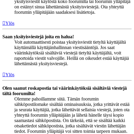
yksityisviestit käytöstä koko foorumilta tai foorumin ylläpitäjä
on estänyt sinua lähettämästä yksityisviestejä. Ota yhteyttä
foorumin ylläpitäjään saadaksesi lisätietoja.
Ylös
Saan yksityisviestejä joita en halua!
Voit automaattisesti poistaa yksityisviestit tietyltä käyttäjältä
käyttämällä käyttäjänhallinnan viestisääntöjä. Jos saat
väärinkäytöksiä sisältäviä viestejä tietyltä käyttäjältä, voit
raportoida viestit valvojille. Heillä on oikeudet estää käyttäjiä
lähettämästä yksityisviestejä.
Ylös
Olen saanut roskapostia tai väärinkäytöksiä sisältäviä viestejä
tältä foorumilta!
Olemme pahoillamme siitä. Tämän foorumin
sähköpostilomake sisältää ominaisuuksia, jotka yrittävät estää
ja seurata käyttäjiä, jotka lähettävät sellaisia viestejä, joten ota
yhteyttä foorumin ylläpitäjään ja lähetä hänelle täysi kopio
saamastasi sähköpostista. On tärkeää, että se sisältää kaikki
otsaketiedot sähköpostista, jotka sisältävät viestin lähettäjän
tiedot. Foorumin ylläpitäjä voi sitten toimia tarpeen mukaan.