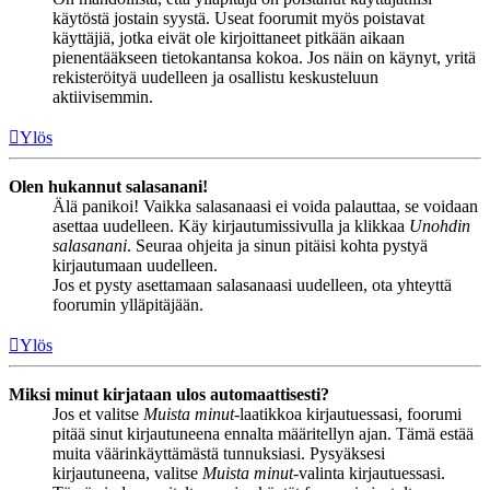
käytöstä jostain syystä. Useat foorumit myös poistavat
käyttäjiä, jotka eivät ole kirjoittaneet pitkään aikaan
pienentääkseen tietokantansa kokoa. Jos näin on käynyt, yritä
rekisteröityä uudelleen ja osallistu keskusteluun
aktiivisemmin.
Ylös
Olen hukannut salasanani!
Älä panikoi! Vaikka salasanaasi ei voida palauttaa, se voidaan
asettaa uudelleen. Käy kirjautumissivulla ja klikkaa
Unohdin
salasanani
. Seuraa ohjeita ja sinun pitäisi kohta pystyä
kirjautumaan uudelleen.
Jos et pysty asettamaan salasanaasi uudelleen, ota yhteyttä
foorumin ylläpitäjään.
Ylös
Miksi minut kirjataan ulos automaattisesti?
Jos et valitse
Muista minut
-laatikkoa kirjautuessasi, foorumi
pitää sinut kirjautuneena ennalta määritellyn ajan. Tämä estää
muita väärinkäyttämästä tunnuksiasi. Pysyäksesi
kirjautuneena, valitse
Muista minut
-valinta kirjautuessasi.