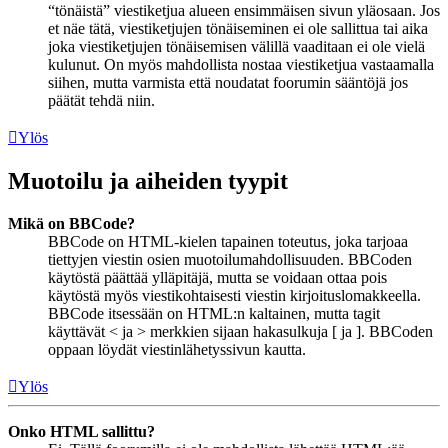
“tönäistä” viestiketjua alueen ensimmäisen sivun yläosaan. Jos
et näe tätä, viestiketjujen tönäiseminen ei ole sallittua tai aika
joka viestiketjujen tönäisemisen välillä vaaditaan ei ole vielä
kulunut. On myös mahdollista nostaa viestiketjua vastaamalla
siihen, mutta varmista että noudatat foorumin sääntöjä jos
päätät tehdä niin.
Ylös
Muotoilu ja aiheiden tyypit
Mikä on BBCode?
BBCode on HTML-kielen tapainen toteutus, joka tarjoaa
tiettyjen viestin osien muotoilumahdollisuuden. BBCoden
käytöstä päättää ylläpitäjä, mutta se voidaan ottaa pois
käytöstä myös viestikohtaisesti viestin kirjoituslomakkeella.
BBCode itsessään on HTML:n kaltainen, mutta tagit
käyttävät < ja > merkkien sijaan hakasulkuja [ ja ]. BBCoden
oppaan löydät viestinlähetyssivun kautta.
Ylös
Onko HTML sallittu?