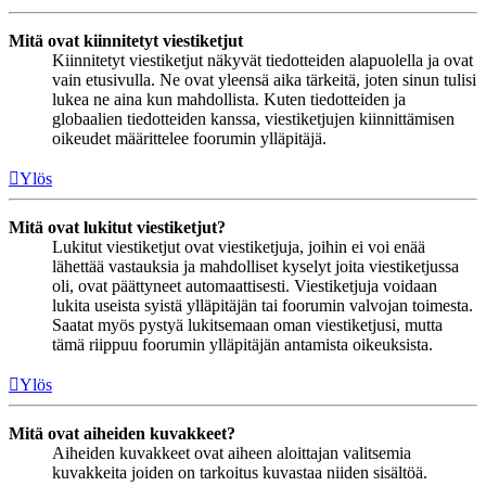
Mitä ovat kiinnitetyt viestiketjut
Kiinnitetyt viestiketjut näkyvät tiedotteiden alapuolella ja ovat
vain etusivulla. Ne ovat yleensä aika tärkeitä, joten sinun tulisi
lukea ne aina kun mahdollista. Kuten tiedotteiden ja
globaalien tiedotteiden kanssa, viestiketjujen kiinnittämisen
oikeudet määrittelee foorumin ylläpitäjä.
Ylös
Mitä ovat lukitut viestiketjut?
Lukitut viestiketjut ovat viestiketjuja, joihin ei voi enää
lähettää vastauksia ja mahdolliset kyselyt joita viestiketjussa
oli, ovat päättyneet automaattisesti. Viestiketjuja voidaan
lukita useista syistä ylläpitäjän tai foorumin valvojan toimesta.
Saatat myös pystyä lukitsemaan oman viestiketjusi, mutta
tämä riippuu foorumin ylläpitäjän antamista oikeuksista.
Ylös
Mitä ovat aiheiden kuvakkeet?
Aiheiden kuvakkeet ovat aiheen aloittajan valitsemia
kuvakkeita joiden on tarkoitus kuvastaa niiden sisältöä.