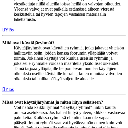
viestiketjuja niillä alueilla joissa heillä on valvojan oikeudet.
Yleensä valvojat ovat paikalla estämässä aiheen vierestä
keskustelua tai hyvien tapojen vastaisen materiaalin
lähettämistä.
Ylös
Mitä ovat käyttäjäryhmät?
Käyttäjäryhmät ovat käyttäjien ryhmiä, jotka jakavat yhteisön
hallittaviin osiin, joiden kanssa foorumin ylläpitäjät voivat
toimia. Jokainen käyttäjä voi kuulua useisiin ryhmiin ja
jokaiselle ryhmälle voidaan määritellä yksilölliset oikeudet.
Tämä tarjoaa ylläpitäjille helpon tavan muuttaa käyttäjien
oikeuksia useille käyttäjille kerralla, kuten muuttaa valvojien
oikeuksia tai hallita pääsyä suljetulle alueelle.
Ylös
Missä ovat käyttäjäryhmät ja miten liityn sellaiseen?
Voit nähdä kaikki ryhmät “Käyttäjäryhmät”-linkin kautta
omissa asetuksissa. Jos haluat liittyä yhteen, klikkaa vastaavaa
painiketta. Kaikissa ryhmissä ei kuitenkaan ole vapaata
pääsyä. Jotkut ryhmät vaativat hyväksynnän ennen kuin voit
liittyä. Jotkut voivat olla suljettuja ja joissakin voi olla jopa