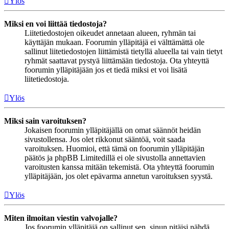
Ylös
Miksi en voi liittää tiedostoja?
Liitetiedostojen oikeudet annetaan alueen, ryhmän tai
käyttäjän mukaan. Foorumin ylläpitäjä ei välttämättä ole
sallinut liitetiedostojen liittämistä tietyllä alueella tai vain tietyt
ryhmät saattavat pystyä liittämään tiedostoja. Ota yhteyttä
foorumin ylläpitäjään jos et tiedä miksi et voi lisätä
liitetiedostoja.
Ylös
Miksi sain varoituksen?
Jokaisen foorumin ylläpitäjällä on omat säännöt heidän
sivustollensa. Jos olet rikkonut sääntöä, voit saada
varoituksen. Huomioi, että tämä on foorumin ylläpitäjän
päätös ja phpBB Limitedillä ei ole sivustolla annettavien
varoitusten kanssa mitään tekemistä. Ota yhteyttä foorumin
ylläpitäjään, jos olet epävarma annetun varoituksen syystä.
Ylös
Miten ilmoitan viestin valvojalle?
Jos foorumin ylläpitäjä on sallinut sen, sinun pitäisi nähdä