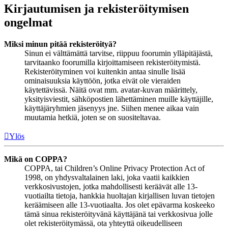
Kirjautumisen ja rekisteröitymisen
ongelmat
Miksi minun pitää rekisteröityä?
Sinun ei välttämättä tarvitse, riippuu foorumin ylläpitäjästä,
tarvitaanko foorumilla kirjoittamiseen rekisteröitymistä.
Rekisteröityminen voi kuitenkin antaa sinulle lisää
ominaisuuksia käyttöön, jotka eivät ole vieraiden
käytettävissä. Näitä ovat mm. avatar-kuvan määrittely,
yksityisviestit, sähköpostien lähettäminen muille käyttäjille,
käyttäjäryhmien jäsenyys jne. Siihen menee aikaa vain
muutamia hetkiä, joten se on suositeltavaa.
Ylös
Mikä on COPPA?
COPPA, tai Children’s Online Privacy Protection Act of
1998, on yhdysvaltalainen laki, joka vaatii kaikkien
verkkosivustojen, jotka mahdollisesti keräävät alle 13-
vuotiailta tietoja, hankkia huoltajan kirjallisen luvan tietojen
keräämiseen alle 13-vuotiaalta. Jos olet epävarma koskeeko
tämä sinua rekisteröityvänä käyttäjänä tai verkkosivua jolle
olet rekisteröitymässä, ota yhteyttä oikeudelliseen