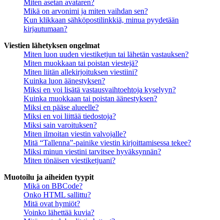
Miten asetan avataren?
Mikä on arvonimi ja miten vaihdan sen?
Kun klikkaan sähköpostilinkkiä, minua pyydetään
kirjautumaan?
Viestien lähetyksen ongelmat
Miten luon uuden viestiketjun tai lähetän vastauksen?
Miten muokkaan tai poistan viestejä?
Miten liitän allekirjoituksen viestiini?
Kuinka luon äänestyksen?
Miksi en voi lisätä vastausvaihtoehtoja kyselyyn?
Kuinka muokkaan tai poistan äänestyksen?
Miksi en pääse alueelle?
Miksi en voi liittää tiedostoja?
Miksi sain varoituksen?
Miten ilmoitan viestin valvojalle?
Mitä “Tallenna”-painike viestin kirjoittamisessa tekee?
Miksi minun viestini tarvitsee hyväksynnän?
Miten tönäisen viestiketjuani?
Muotoilu ja aiheiden tyypit
Mikä on BBCode?
Onko HTML sallittu?
Mitä ovat hymiöt?
Voinko lähettää kuvia?