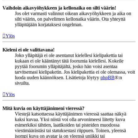
Vaihdoin aikavyöhykkeen ja kellonaika on silti väärin!
Jos olet varmasti valinnut oikean aikavyöhykkeen ja aika on
silti väärin, on palvelimen kellonaika väärin. Ota yhteyttä
ylläpitäjään korjataksesi ongelman.
Ylös
Kieleni ei ole valittavana!
Joko ylläpitäjä ei ole asentanut kielellesi kielipakettia tai
kukaan ei ole kääntänyt tätä foorumia kielellesi. Kokeile
pyytää foorumin ylläpitäjältä, josko hän voisi asentaa
tarvitsemasi kielipaketin. Jos kielipakettia ei ole olemassa, voit
luoda uuden käännöksen. Lisätietoja löytyy
phpBB
®:n
sivuilta.
Ylös
Mitä kuvia on käyttäjänimeni vieressä?
Viestejä katsottaessa käyttäjänimen vieressä saattaa näkyä
kaksi kuvaa. Yksi niistä voi olla arvonimeesi liitetty kuva
esimerkiksi tähtien, laatikoiden tai pisteiden muodossa
viestimäärästäsi tai statuksestasi riippuen. Toinen, yleensä
isompi kuva on avatar ja on yleensä uniikki tai