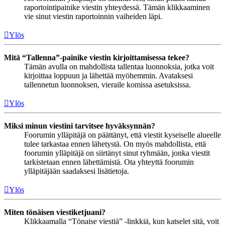
raportointipainike viestin yhteydessä. Tämän klikkaaminen
vie sinut viestin raportoinnin vaiheiden läpi.
Ylös
Mitä “Tallenna”-painike viestin kirjoittamisessa tekee?
Tämän avulla on mahdollista tallentaa luonnoksia, jotka voit
kirjoittaa loppuun ja lähettää myöhemmin. Avataksesi
tallennetun luonnoksen, vieraile komissa asetuksissa.
Ylös
Miksi minun viestini tarvitsee hyväksynnän?
Foorumin ylläpitäjä on päättänyt, että viestit kyseiselle alueelle
tulee tarkastaa ennen lähetystä. On myös mahdollista, että
foorumin ylläpitäjä on siirtänyt sinut ryhmään, jonka viestit
tarkistetaan ennen lähettämistä. Ota yhteyttä foorumin
ylläpitäjään saadaksesi lisätietoja.
Ylös
Miten tönäisen viestiketjuani?
Klikkaamalla “Tönaise viestiä” -linkkiä, kun katselet sitä, voit