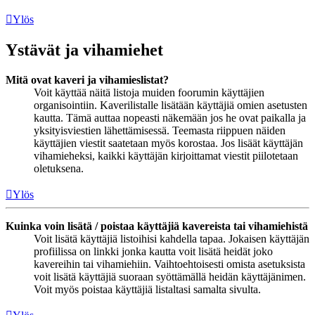
Ylös
Ystävät ja vihamiehet
Mitä ovat kaveri ja vihamieslistat?
Voit käyttää näitä listoja muiden foorumin käyttäjien
organisointiin. Kaverilistalle lisätään käyttäjiä omien asetusten
kautta. Tämä auttaa nopeasti näkemään jos he ovat paikalla ja
yksityisviestien lähettämisessä. Teemasta riippuen näiden
käyttäjien viestit saatetaan myös korostaa. Jos lisäät käyttäjän
vihamieheksi, kaikki käyttäjän kirjoittamat viestit piilotetaan
oletuksena.
Ylös
Kuinka voin lisätä / poistaa käyttäjiä kavereista tai vihamiehistä
Voit lisätä käyttäjiä listoihisi kahdella tapaa. Jokaisen käyttäjän
profiilissa on linkki jonka kautta voit lisätä heidät joko
kavereihin tai vihamiehiin. Vaihtoehtoisesti omista asetuksista
voit lisätä käyttäjiä suoraan syöttämällä heidän käyttäjänimen.
Voit myös poistaa käyttäjiä listaltasi samalta sivulta.