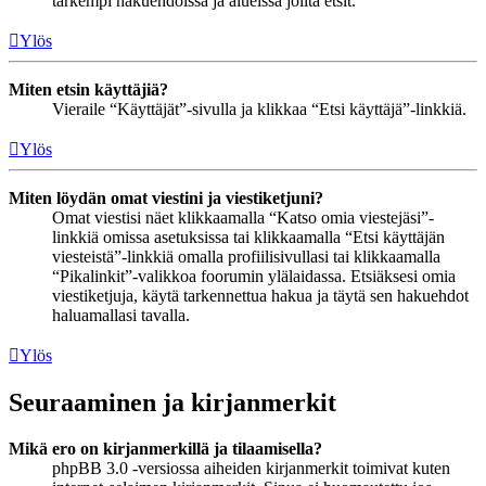
tarkempi hakuehdoissa ja alueissa joilta etsit.
Ylös
Miten etsin käyttäjiä?
Vieraile “Käyttäjät”-sivulla ja klikkaa “Etsi käyttäjä”-linkkiä.
Ylös
Miten löydän omat viestini ja viestiketjuni?
Omat viestisi näet klikkaamalla “Katso omia viestejäsi”-
linkkiä omissa asetuksissa tai klikkaamalla “Etsi käyttäjän
viesteistä”-linkkiä omalla profiilisivullasi tai klikkaamalla
“Pikalinkit”-valikkoa foorumin ylälaidassa. Etsiäksesi omia
viestiketjuja, käytä tarkennettua hakua ja täytä sen hakuehdot
haluamallasi tavalla.
Ylös
Seuraaminen ja kirjanmerkit
Mikä ero on kirjanmerkillä ja tilaamisella?
phpBB 3.0 -versiossa aiheiden kirjanmerkit toimivat kuten