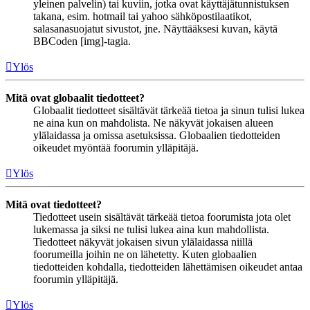
yleinen palvelin) tai kuviin, jotka ovat käyttäjätunnistuksen
takana, esim. hotmail tai yahoo sähköpostilaatikot,
salasanasuojatut sivustot, jne. Näyttääksesi kuvan, käytä
BBCoden [img]-tagia.
Ylös
Mitä ovat globaalit tiedotteet?
Globaalit tiedotteet sisältävät tärkeää tietoa ja sinun tulisi lukea
ne aina kun on mahdolista. Ne näkyvät jokaisen alueen
ylälaidassa ja omissa asetuksissa. Globaalien tiedotteiden
oikeudet myöntää foorumin ylläpitäjä.
Ylös
Mitä ovat tiedotteet?
Tiedotteet usein sisältävät tärkeää tietoa foorumista jota olet
lukemassa ja siksi ne tulisi lukea aina kun mahdollista.
Tiedotteet näkyvät jokaisen sivun ylälaidassa niillä
foorumeilla joihin ne on lähetetty. Kuten globaalien
tiedotteiden kohdalla, tiedotteiden lähettämisen oikeudet antaa
foorumin ylläpitäjä.
Ylös