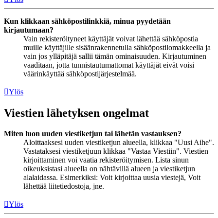
Kun klikkaan sähköpostilinkkiä, minua pyydetään
kirjautumaan?
Vain rekisteröityneet käyttäjät voivat lähettää sähköpostia
muille käyttäjille sisäänrakennetulla sähköpostilomakkeella ja
vain jos ylläpitäjä sallii tämän ominaisuuden. Kirjautuminen
vaaditaan, jotta tunnistautumattomat käyttäjät eivät voisi
väärinkäyttää sähköpostijärjestelmää.
Ylös
Viestien lähetyksen ongelmat
Miten luon uuden viestiketjun tai lähetän vastauksen?
Aloittaaksesi uuden viestiketjun alueella, klikkaa "Uusi Aihe".
Vastataksesi viestiketjuun klikkaa "Vastaa Viestiin". Viestien
kirjoittaminen voi vaatia rekisteröitymisen. Lista sinun
oikeuksistasi alueella on nähtävillä alueen ja viestiketjun
alalaidassa. Esimerkiksi: Voit kirjoittaa uusia viestejä, Voit
lähettää liitetiedostoja, jne.
Ylös