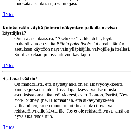
muokata asetuksiasi ja valintojasi.
Ylös
Kuinka estän käyttäjänimeni näkymisen paikalla olevissa
käyttäjissä?
Omissa asetuksissasi, “Asetukset”-välilehdellä, löydät
mahdollisuuden valita
Piilota paikallaolo
. Ottamalla tämän
asetuksen käyttöön näyt vain ylläpitäjille, valvojille ja itsellesi.
Sinut lasketaan piilossa oleviin käyttäjiin.
Ylös
Ajat ovat väärin!
On mahdollista, että näytetty aika on eri aikavyöhykkeeltä
kuin se jossa itse olet. Tässä tapauksessa valitse omista
asetuksista oma aikavyöhykkeesi, esim. Lontoo, Pariisi, New
York, Sidney, jne. Huomaathan, että aikavyöhykkeen
vaihtaminen, kuten monet muutkin asetukset ovat vain
rekisteröityneille käyttäjille. Jos et ole rekisteröitynyt, tämä on
hyvä aika tehdä niin.
Ylös