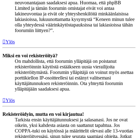
neuvonantajaan saadaksesi apua. Huomaa, että phpBB
Limited ja tämän foorumin omistajat eivät voi antaa
lakineuvontaa ja eivät ole yhteyshenkilöitä minkäänlaisissa
lakiasioissa, lukuunottamatta kysymystä “Keneen minun tulee
olla yhteydessä väärinkäytöstapauksissa tai lakiasioissa tähän
foorumiin liittyen?”.
Ylös
Miksi en voi rekisteröityä?
On mahdollista, että foorumin ylläpitäjä on poistanut
rekisteröinnin käytöstä estääkseen uusia vierailijoita
rekisteröitymästä. Foorumin ylläpitäjä on voinut myös asettaa
porttikiellon IP-osoitteellesi tai estänyt valitsemasi
käyttäjätunnuksen rekisteröinnin. Ota yhteyttä foorumin
ylläpitäjään saadaksesi apua.
Ylös
Rekisteröidyin, mutta en voi kirjautua!
Tarkista ensin käyttäjätunnuksesi ja salasanasi. Jos ne ovat
oikein, yksi kahdesta asiasta on saattanut tapahtua. Jos
COPPA-tuki on käytössä ja määrittelit olevasi alle 13-vuotias
rekisteröityessäsi, sinun tulee seurata saamiasi ohjeita. Jotkut