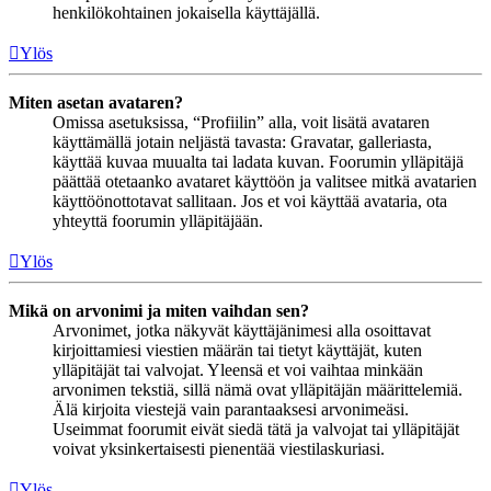
henkilökohtainen jokaisella käyttäjällä.
Ylös
Miten asetan avataren?
Omissa asetuksissa, “Profiilin” alla, voit lisätä avataren
käyttämällä jotain neljästä tavasta: Gravatar, galleriasta,
käyttää kuvaa muualta tai ladata kuvan. Foorumin ylläpitäjä
päättää otetaanko avataret käyttöön ja valitsee mitkä avatarien
käyttöönottotavat sallitaan. Jos et voi käyttää avataria, ota
yhteyttä foorumin ylläpitäjään.
Ylös
Mikä on arvonimi ja miten vaihdan sen?
Arvonimet, jotka näkyvät käyttäjänimesi alla osoittavat
kirjoittamiesi viestien määrän tai tietyt käyttäjät, kuten
ylläpitäjät tai valvojat. Yleensä et voi vaihtaa minkään
arvonimen tekstiä, sillä nämä ovat ylläpitäjän määrittelemiä.
Älä kirjoita viestejä vain parantaaksesi arvonimeäsi.
Useimmat foorumit eivät siedä tätä ja valvojat tai ylläpitäjät
voivat yksinkertaisesti pienentää viestilaskuriasi.
Ylös