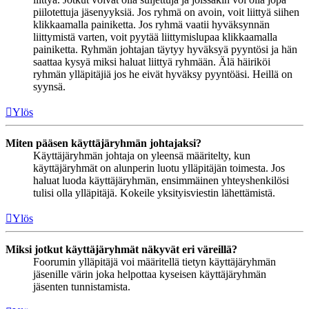
piilotettuja jäsenyyksiä. Jos ryhmä on avoin, voit liittyä siihen
klikkaamalla painiketta. Jos ryhmä vaatii hyväksynnän
liittymistä varten, voit pyytää liittymislupaa klikkaamalla
painiketta. Ryhmän johtajan täytyy hyväksyä pyyntösi ja hän
saattaa kysyä miksi haluat liittyä ryhmään. Älä häiriköi
ryhmän ylläpitäjiä jos he eivät hyväksy pyyntöäsi. Heillä on
syynsä.
Ylös
Miten pääsen käyttäjäryhmän johtajaksi?
Käyttäjäryhmän johtaja on yleensä määritelty, kun
käyttäjäryhmät on alunperin luotu ylläpitäjän toimesta. Jos
haluat luoda käyttäjäryhmän, ensimmäinen yhteyshenkilösi
tulisi olla ylläpitäjä. Kokeile yksityisviestin lähettämistä.
Ylös
Miksi jotkut käyttäjäryhmät näkyvät eri väreillä?
Foorumin ylläpitäjä voi määritellä tietyn käyttäjäryhmän
jäsenille värin joka helpottaa kyseisen käyttäjäryhmän
jäsenten tunnistamista.