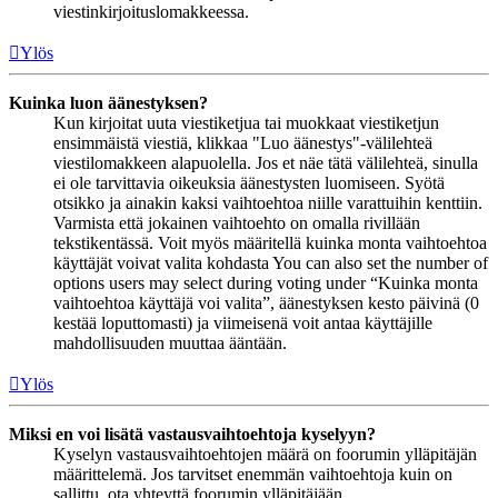
viestinkirjoituslomakkeessa.
Ylös
Kuinka luon äänestyksen?
Kun kirjoitat uuta viestiketjua tai muokkaat viestiketjun
ensimmäistä viestiä, klikkaa "Luo äänestys"-välilehteä
viestilomakkeen alapuolella. Jos et näe tätä välilehteä, sinulla
ei ole tarvittavia oikeuksia äänestysten luomiseen. Syötä
otsikko ja ainakin kaksi vaihtoehtoa niille varattuihin kenttiin.
Varmista että jokainen vaihtoehto on omalla rivillään
tekstikentässä. Voit myös määritellä kuinka monta vaihtoehtoa
käyttäjät voivat valita kohdasta You can also set the number of
options users may select during voting under “Kuinka monta
vaihtoehtoa käyttäjä voi valita”, äänestyksen kesto päivinä (0
kestää loputtomasti) ja viimeisenä voit antaa käyttäjille
mahdollisuuden muuttaa ääntään.
Ylös
Miksi en voi lisätä vastausvaihtoehtoja kyselyyn?
Kyselyn vastausvaihtoehtojen määrä on foorumin ylläpitäjän
määrittelemä. Jos tarvitset enemmän vaihtoehtoja kuin on
sallittu, ota yhteyttä foorumin ylläpitäjään.