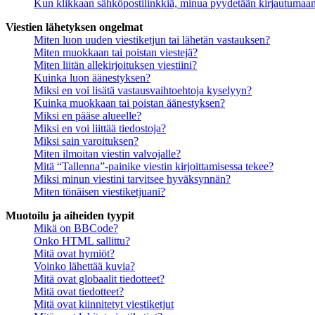
Kun klikkaan sähköpostilinkkiä, minua pyydetään kirjautumaa
Viestien lähetyksen ongelmat
Miten luon uuden viestiketjun tai lähetän vastauksen?
Miten muokkaan tai poistan viestejä?
Miten liitän allekirjoituksen viestiini?
Kuinka luon äänestyksen?
Miksi en voi lisätä vastausvaihtoehtoja kyselyyn?
Kuinka muokkaan tai poistan äänestyksen?
Miksi en pääse alueelle?
Miksi en voi liittää tiedostoja?
Miksi sain varoituksen?
Miten ilmoitan viestin valvojalle?
Mitä “Tallenna”-painike viestin kirjoittamisessa tekee?
Miksi minun viestini tarvitsee hyväksynnän?
Miten tönäisen viestiketjuani?
Muotoilu ja aiheiden tyypit
Mikä on BBCode?
Onko HTML sallittu?
Mitä ovat hymiöt?
Voinko lähettää kuvia?
Mitä ovat globaalit tiedotteet?
Mitä ovat tiedotteet?
Mitä ovat kiinnitetyt viestiketjut