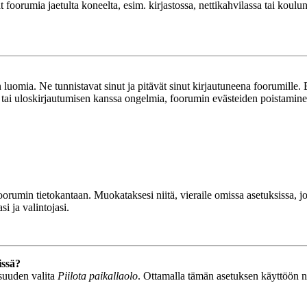
ät foorumia jaetulta koneelta, esim. kirjastossa, nettikahvilassa tai koulu
luomia. Ne tunnistavat sinut ja pitävät sinut kirjautuneena foorumille. E
n tai uloskirjautumisen kanssa ongelmia, foorumin evästeiden poistamine
n foorumin tietokantaan. Muokataksesi niitä, vieraile omissa asetuksissa,
i ja valintojasi.
issä?
isuuden valita
Piilota paikallaolo
. Ottamalla tämän asetuksen käyttöön näyt