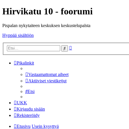
Hirvikatu 10 - foorumi
Pispalan nykytaiteen keskuksen keskustelupalsta
Hyppää sisältöön
Tarkennettu
Etsi
haku
Pikalinkit
Vastaamattomat aiheet
Aktiiviset viestiketjut
Etsi
UKK
Kirjaudu sisään
Rekisteröidy
Etusivu
Usein kysyttyä