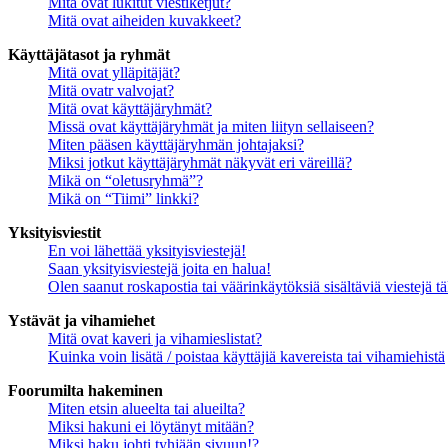
Mitä ovat lukitut viestiketjut?
Mitä ovat aiheiden kuvakkeet?
Käyttäjätasot ja ryhmät
Mitä ovat ylläpitäjät?
Mitä ovatr valvojat?
Mitä ovat käyttäjäryhmät?
Missä ovat käyttäjäryhmät ja miten liityn sellaiseen?
Miten pääsen käyttäjäryhmän johtajaksi?
Miksi jotkut käyttäjäryhmät näkyvät eri väreillä?
Mikä on “oletusryhmä”?
Mikä on “Tiimi” linkki?
Yksityisviestit
En voi lähettää yksityisviestejä!
Saan yksityisviestejä joita en halua!
Olen saanut roskapostia tai väärinkäytöksiä sisältäviä viestejä tä
Ystävät ja vihamiehet
Mitä ovat kaveri ja vihamieslistat?
Kuinka voin lisätä / poistaa käyttäjiä kavereista tai vihamiehistä
Foorumilta hakeminen
Miten etsin alueelta tai alueilta?
Miksi hakuni ei löytänyt mitään?
Miksi haku johti tyhjään sivuun!?