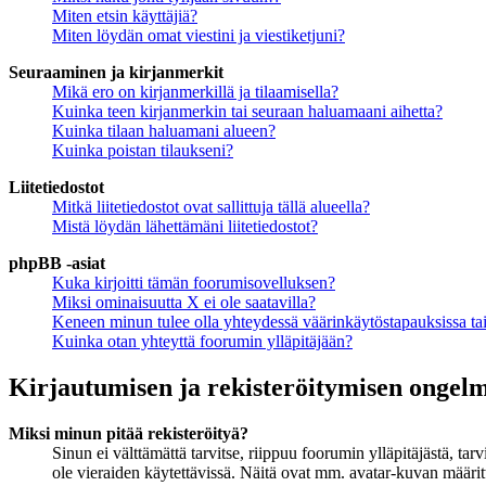
Miten etsin käyttäjiä?
Miten löydän omat viestini ja viestiketjuni?
Seuraaminen ja kirjanmerkit
Mikä ero on kirjanmerkillä ja tilaamisella?
Kuinka teen kirjanmerkin tai seuraan haluamaani aihetta?
Kuinka tilaan haluamani alueen?
Kuinka poistan tilaukseni?
Liitetiedostot
Mitkä liitetiedostot ovat sallittuja tällä alueella?
Mistä löydän lähettämäni liitetiedostot?
phpBB -asiat
Kuka kirjoitti tämän foorumisovelluksen?
Miksi ominaisuutta X ei ole saatavilla?
Keneen minun tulee olla yhteydessä väärinkäytöstapauksissa tai 
Kuinka otan yhteyttä foorumin ylläpitäjään?
Kirjautumisen ja rekisteröitymisen ongel
Miksi minun pitää rekisteröityä?
Sinun ei välttämättä tarvitse, riippuu foorumin ylläpitäjästä, ta
ole vieraiden käytettävissä. Näitä ovat mm. avatar-kuvan määritt