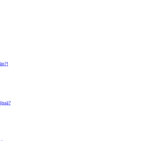
ään?!
jissä?