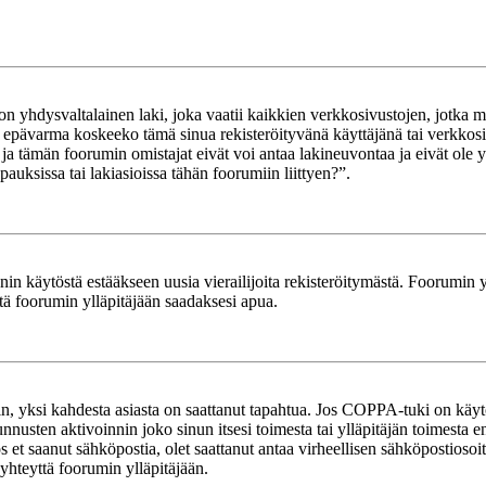
yhdysvaltalainen laki, joka vaatii kaikkien verkkosivustojen, jotka mahd
et epävarma koskeeko tämä sinua rekisteröityvänä käyttäjänä tai verkkosiv
tämän foorumin omistajat eivät voi antaa lakineuvontaa ja eivät ole yh
ksissa tai lakiasioissa tähän foorumiin liittyen?”.
in käytöstä estääkseen uusia vierailijoita rekisteröitymästä. Foorumin yl
tä foorumin ylläpitäjään saadaksesi apua.
in, yksi kahdesta asiasta on saattanut tapahtua. Jos COPPA-tuki on käytöss
nnusten aktivoinnin joko sinun itsesi toimesta tai ylläpitäjän toimesta e
Jos et saanut sähköpostia, olet saattanut antaa virheellisen sähköpostioso
 yhteyttä foorumin ylläpitäjään.