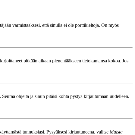
äjään varmistaaksesi, että sinulla ei ole porttikieltoja. On myös
le kirjoittaneet pitkään aikaan pienentääkseen tietokantansa kokoa. Jos
. Seuraa ohjeita ja sinun pitäisi kohta pystyä kirjautumaan uudelleen.
nkäyttämästä tunnuksiasi. Pysyäksesi kirjautuneena, valitse
Muista