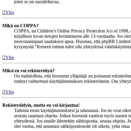
joten se on suositeltavaa.
Ylös
Mikä on COPPA?
COPPA, tai Children’s Online Privacy Protection Act of 1998, on 
kirjallisen luvan tietojen keräämiseen alle 13-vuotiaalta. Jos ol
neuvonantajaan saadaksesi apua. Huomaa, että phpBB Limited ja 
kysymystä “Keneen minun tulee olla yhteydessä väärinkäytöstapau
Ylös
Miksi en voi rekisteröityä?
On mahdollista, että foorumin ylläpitäjä on poistanut rekisteröinn
estänyt valitsemasi käyttäjätunnuksen rekisteröinnin. Ota yhteyt
Ylös
Rekisteröidyin, mutta en voi kirjautua!
Tarkista ensin käyttäjätunnuksesi ja salasanasi. Jos ne ovat oike
seurata saamiasi ohjeita. Jotkut foorumit vaativat myös uusien tu
yhteydessä. Jos sinulle lähetettiin sähköpostia, seuraa ohjeita. 
olet varma, että antamasi sähköpostiosoite oli oikein, yritä ottaa