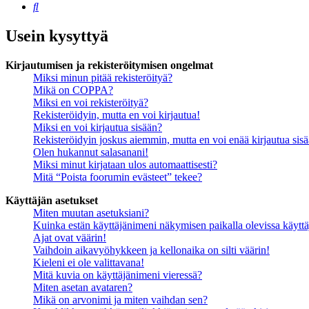
Etsi
Usein kysyttyä
Kirjautumisen ja rekisteröitymisen ongelmat
Miksi minun pitää rekisteröityä?
Mikä on COPPA?
Miksi en voi rekisteröityä?
Rekisteröidyin, mutta en voi kirjautua!
Miksi en voi kirjautua sisään?
Rekisteröidyin joskus aiemmin, mutta en voi enää kirjautua sis
Olen hukannut salasanani!
Miksi minut kirjataan ulos automaattisesti?
Mitä “Poista foorumin evästeet” tekee?
Käyttäjän asetukset
Miten muutan asetuksiani?
Kuinka estän käyttäjänimeni näkymisen paikalla olevissa käyttä
Ajat ovat väärin!
Vaihdoin aikavyöhykkeen ja kellonaika on silti väärin!
Kieleni ei ole valittavana!
Mitä kuvia on käyttäjänimeni vieressä?
Miten asetan avataren?
Mikä on arvonimi ja miten vaihdan sen?