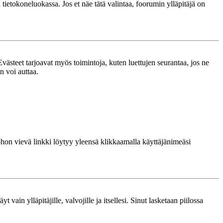
n tietokoneluokassa. Jos et näe tätä valintaa, foorumin ylläpitäjä on
västeet tarjoavat myös toimintoja, kuten luettujen seurantaa, jos ne
n voi auttaa.
 johon vievä linkki löytyy yleensä klikkaamalla käyttäjänimeäsi
 vain ylläpitäjille, valvojille ja itsellesi. Sinut lasketaan piilossa