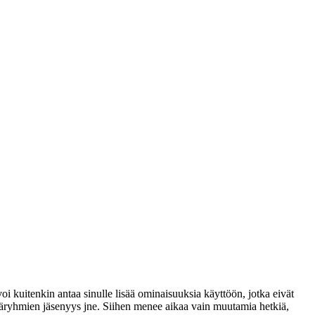
voi kuitenkin antaa sinulle lisää ominaisuuksia käyttöön, jotka eivät
täjäryhmien jäsenyys jne. Siihen menee aikaa vain muutamia hetkiä,