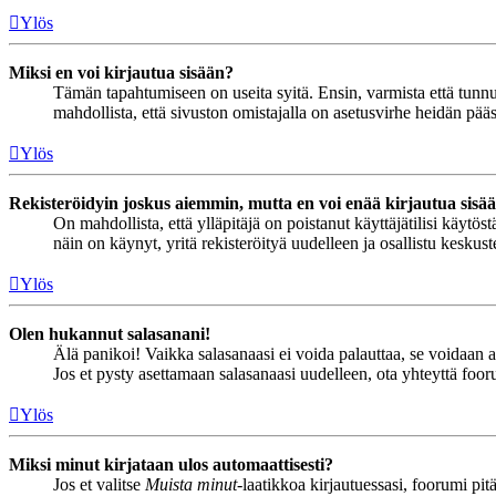
Ylös
Miksi en voi kirjautua sisään?
Tämän tapahtumiseen on useita syitä. Ensin, varmista että tunnuks
mahdollista, että sivuston omistajalla on asetusvirhe heidän pääss
Ylös
Rekisteröidyin joskus aiemmin, mutta en voi enää kirjautua sisä
On mahdollista, että ylläpitäjä on poistanut käyttäjätilisi käytö
näin on käynyt, yritä rekisteröityä uudelleen ja osallistu keskus
Ylös
Olen hukannut salasanani!
Älä panikoi! Vaikka salasanaasi ei voida palauttaa, se voidaan 
Jos et pysty asettamaan salasanaasi uudelleen, ota yhteyttä foor
Ylös
Miksi minut kirjataan ulos automaattisesti?
Jos et valitse
Muista minut
-laatikkoa kirjautuessasi, foorumi pi