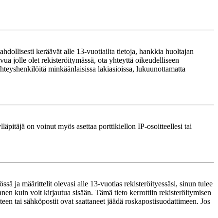
ollisesti keräävät alle 13-vuotiailta tietoja, hankkia huoltajan
ua jolle olet rekisteröitymässä, ota yhteyttä oikeudelliseen
teyshenkilöitä minkäänlaisissa lakiasioissa, lukuunottamatta
läpitäjä on voinut myös asettaa porttikiellon IP-osoitteellesi tai
ä ja määrittelit olevasi alle 13-vuotias rekisteröityessäsi, sinun tulee
nnen kuin voit kirjautua sisään. Tämä tieto kerrottiin rekisteröitymisen
itteen tai sähköpostit ovat saattaneet jäädä roskapostisuodattimeen. Jos