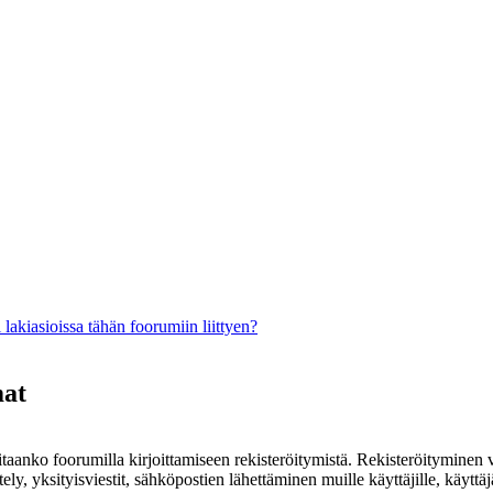
lakiasioissa tähän foorumiin liittyen?
mat
rvitaanko foorumilla kirjoittamiseen rekisteröitymistä. Rekisteröityminen 
ely, yksityisviestit, sähköpostien lähettäminen muille käyttäjille, käyt