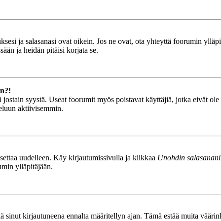
esi ja salasanasi ovat oikein. Jos ne ovat, ota yhteyttä foorumin ylläpit
ään ja heidän pitäisi korjata se.
än?!
stä jostain syystä. Useat foorumit myös poistavat käyttäjiä, jotka eivät o
teluun aktiivisemmin.
asettaa uudelleen. Käy kirjautumissivulla ja klikkaa
Unohdin salasanani
umin ylläpitäjään.
tää sinut kirjautuneena ennalta määritellyn ajan. Tämä estää muita vääri