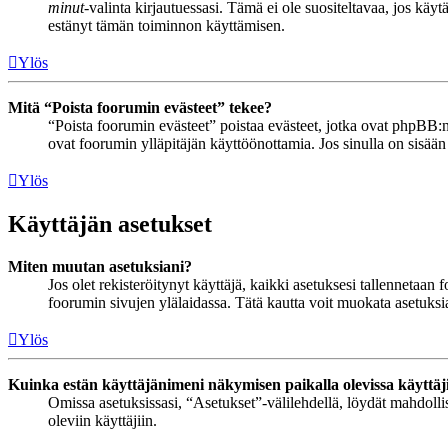
minut
-valinta kirjautuessasi. Tämä ei ole suositeltavaa, jos käyt
estänyt tämän toiminnon käyttämisen.
Ylös
Mitä “Poista foorumin evästeet” tekee?
“Poista foorumin evästeet” poistaa evästeet, jotka ovat phpBB:n 
ovat foorumin ylläpitäjän käyttöönottamia. Jos sinulla on sisää
Ylös
Käyttäjän asetukset
Miten muutan asetuksiani?
Jos olet rekisteröitynyt käyttäjä, kaikki asetuksesi tallennetaa
foorumin sivujen ylälaidassa. Tätä kautta voit muokata asetuksias
Ylös
Kuinka estän käyttäjänimeni näkymisen paikalla olevissa käyttäj
Omissa asetuksissasi, “Asetukset”-välilehdellä, löydät mahdoll
oleviin käyttäjiin.