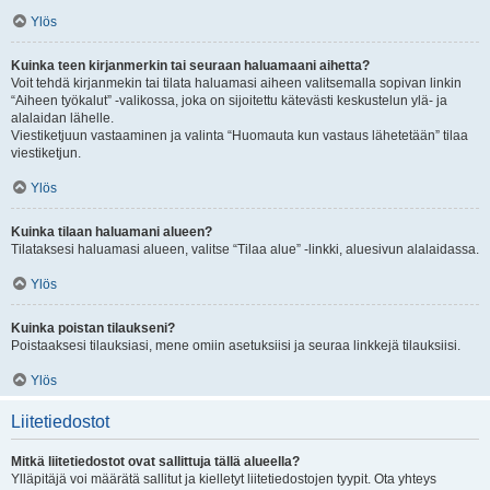
Ylös
Kuinka teen kirjanmerkin tai seuraan haluamaani aihetta?
Voit tehdä kirjanmekin tai tilata haluamasi aiheen valitsemalla sopivan linkin
“Aiheen työkalut” -valikossa, joka on sijoitettu kätevästi keskustelun ylä- ja
alalaidan lähelle.
Viestiketjuun vastaaminen ja valinta “Huomauta kun vastaus lähetetään” tilaa
viestiketjun.
Ylös
Kuinka tilaan haluamani alueen?
Tilataksesi haluamasi alueen, valitse “Tilaa alue” -linkki, aluesivun alalaidassa.
Ylös
Kuinka poistan tilaukseni?
Poistaaksesi tilauksiasi, mene omiin asetuksiisi ja seuraa linkkejä tilauksiisi.
Ylös
Liitetiedostot
Mitkä liitetiedostot ovat sallittuja tällä alueella?
Ylläpitäjä voi määrätä sallitut ja kielletyt liitetiedostojen tyypit. Ota yhteys