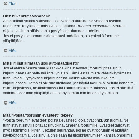
Ylös
Olen hukannut salasanani!
Älä panikoi! Vaikka salasanaasi ei voida palauttaa, se voidaan asettaa
uudelleen. Käy kirjautumissivulla ja klikkaa
Unohdin salasanani
. Seuraa
ohjeita ja sinun pitäisi kohta pystyä kirjautumaan uudelleen.
Jos et pysty asettamaan salasanaasi uudelleen, ota yhteyttä foorumin
ylläpitäjään.
Ylös
Miksi minut kirjataan ulos automaattisesti?
Jos et valitse
Muista minut
-laatikkoa kirjautuessasi, foorumi pitää sinut
kirjautuneena ennalta määritellyn ajan. Tämä estää muita väärinkäyttämästä
tunnuksiasi. Pysyäksesi kirjautuneena, valitse
Muista minut
-valinta
kirjautuessasi. Tämä ei ole suositeltavaa, jos käytät foorumia jaetulta koneelta,
esim. kirjastossa, nettikahvilassa tai koulun tietokoneluokassa. Jos et näe tätä
valintaa, foorumin ylläpitäjä on estänyt tämän toiminnon käyttämisen.
Ylös
Mitä “Poista foorumin evästeet” tekee?
“Poista foorumin evästeet” poistaa evästeet, jotka ovat phpBB:n luomia. Ne
tunnistavat sinut ja pitävät sinut kirjautuneena foorumille. Evästeet tarjoavat
myös toimintoja, kuten luettujen seurantaa, jos ne ovat foorumin ylläpitäjän
käyttöönottamia. Jos sinulla on sisään tai uloskirjautumisen kanssa ongelmia,