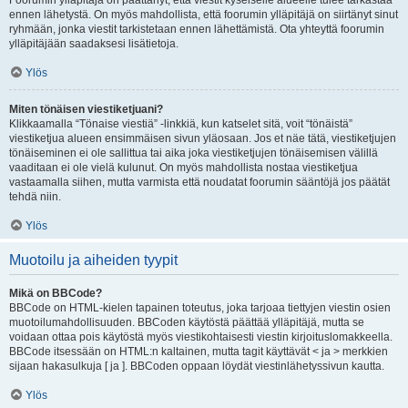
Foorumin ylläpitäjä on päättänyt, että viestit kyseiselle alueelle tulee tarkastaa
ennen lähetystä. On myös mahdollista, että foorumin ylläpitäjä on siirtänyt sinut
ryhmään, jonka viestit tarkistetaan ennen lähettämistä. Ota yhteyttä foorumin
ylläpitäjään saadaksesi lisätietoja.
Ylös
Miten tönäisen viestiketjuani?
Klikkaamalla “Tönaise viestiä” -linkkiä, kun katselet sitä, voit “tönäistä”
viestiketjua alueen ensimmäisen sivun yläosaan. Jos et näe tätä, viestiketjujen
tönäiseminen ei ole sallittua tai aika joka viestiketjujen tönäisemisen välillä
vaaditaan ei ole vielä kulunut. On myös mahdollista nostaa viestiketjua
vastaamalla siihen, mutta varmista että noudatat foorumin sääntöjä jos päätät
tehdä niin.
Ylös
Muotoilu ja aiheiden tyypit
Mikä on BBCode?
BBCode on HTML-kielen tapainen toteutus, joka tarjoaa tiettyjen viestin osien
muotoilumahdollisuuden. BBCoden käytöstä päättää ylläpitäjä, mutta se
voidaan ottaa pois käytöstä myös viestikohtaisesti viestin kirjoituslomakkeella.
BBCode itsessään on HTML:n kaltainen, mutta tagit käyttävät < ja > merkkien
sijaan hakasulkuja [ ja ]. BBCoden oppaan löydät viestinlähetyssivun kautta.
Ylös