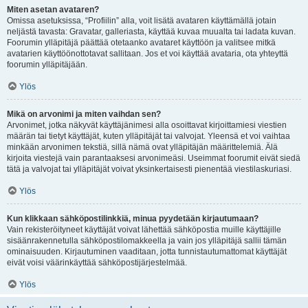
Miten asetan avataren?
Omissa asetuksissa, “Profiilin” alla, voit lisätä avataren käyttämällä jotain
neljästä tavasta: Gravatar, galleriasta, käyttää kuvaa muualta tai ladata kuvan.
Foorumin ylläpitäjä päättää otetaanko avataret käyttöön ja valitsee mitkä
avatarien käyttöönottotavat sallitaan. Jos et voi käyttää avataria, ota yhteyttä
foorumin ylläpitäjään.
Ylös
Mikä on arvonimi ja miten vaihdan sen?
Arvonimet, jotka näkyvät käyttäjänimesi alla osoittavat kirjoittamiesi viestien
määrän tai tietyt käyttäjät, kuten ylläpitäjät tai valvojat. Yleensä et voi vaihtaa
minkään arvonimen tekstiä, sillä nämä ovat ylläpitäjän määrittelemiä. Älä
kirjoita viestejä vain parantaaksesi arvonimeäsi. Useimmat foorumit eivät siedä
tätä ja valvojat tai ylläpitäjät voivat yksinkertaisesti pienentää viestilaskuriasi.
Ylös
Kun klikkaan sähköpostilinkkiä, minua pyydetään kirjautumaan?
Vain rekisteröityneet käyttäjät voivat lähettää sähköpostia muille käyttäjille
sisäänrakennetulla sähköpostilomakkeella ja vain jos ylläpitäjä sallii tämän
ominaisuuden. Kirjautuminen vaaditaan, jotta tunnistautumattomat käyttäjät
eivät voisi väärinkäyttää sähköpostijärjestelmää.
Ylös