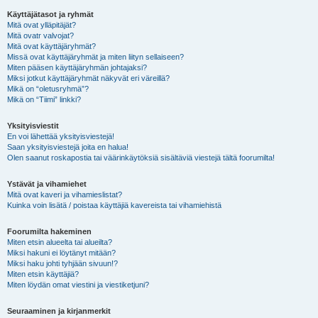
Käyttäjätasot ja ryhmät
Mitä ovat ylläpitäjät?
Mitä ovatr valvojat?
Mitä ovat käyttäjäryhmät?
Missä ovat käyttäjäryhmät ja miten liityn sellaiseen?
Miten pääsen käyttäjäryhmän johtajaksi?
Miksi jotkut käyttäjäryhmät näkyvät eri väreillä?
Mikä on “oletusryhmä”?
Mikä on “Tiimi” linkki?
Yksityisviestit
En voi lähettää yksityisviestejä!
Saan yksityisviestejä joita en halua!
Olen saanut roskapostia tai väärinkäytöksiä sisältäviä viestejä tältä foorumilta!
Ystävät ja vihamiehet
Mitä ovat kaveri ja vihamieslistat?
Kuinka voin lisätä / poistaa käyttäjiä kavereista tai vihamiehistä
Foorumilta hakeminen
Miten etsin alueelta tai alueilta?
Miksi hakuni ei löytänyt mitään?
Miksi haku johti tyhjään sivuun!?
Miten etsin käyttäjiä?
Miten löydän omat viestini ja viestiketjuni?
Seuraaminen ja kirjanmerkit