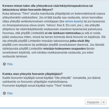
Keneen minun tulee olla yhteydessä väärinkäytöstapauksissa tai
lakiasioissa tähän foorumiin liittyen?
Kuka tahansa “Tiimi”-sivulla mainituista ylläpitäjistä on todennäköisesti sopiva
yhteyshenkilö valituksillesi. Jos et tätä kautta saa vastausta, sinun kannattaa
ottaa yhteyttä verkkotunnuksen omistajaan (tee
whois-kysely
) tai jos kyseessä
on ilmaispalvelussa oleva (esim. Yahoo!, free.fr, f2s.com, jne.), ota yhteyttä
ylläpitoon tai väärinkäytöksistä vastaavaan osastoon kyseisessä palvelussa.
Huomaa, että phpBB Limitedillä
ei ole lainkaan toimivaltaa
ja sitä ei voida
pitää vastuussa miten, missä tai kenen toimesta tämä foorumi on käytössä. Älä
ota yhteyttä phpBB Limitediin missään lakiasioissa
jotka eivät liity
phpBB.com-sivustoon tai pelkkään phpBB-sovellukseen itseensä. Jos lähetät
sähköpostia phpBB Limitedille
mistään kolmannen osapuolen
tämän
sovelluksen käytöstä, voit odottaa niukkasanaista vastausta, jos edes
vastausta lainkaan.
Ylös
Kuinka otan yhteyttä foorumin ylläpitäjään?
Kaikki foorumin käyttäjät voivat käyttää “Ota yhteyttä” -lomaketta, jos täämä
vaihtoehto on foorumin ylläpitäjän mahdollistama.
Foorumin käyttäjät voivat käyttää myös “Tiimi”-linkkiä.
Ylös
Hyppää