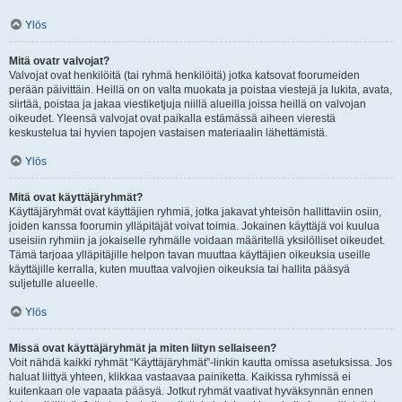
Ylös
Mitä ovatr valvojat?
Valvojat ovat henkilöitä (tai ryhmä henkilöitä) jotka katsovat foorumeiden
perään päivittäin. Heillä on on valta muokata ja poistaa viestejä ja lukita, avata,
siirtää, poistaa ja jakaa viestiketjuja niillä alueilla joissa heillä on valvojan
oikeudet. Yleensä valvojat ovat paikalla estämässä aiheen vierestä
keskustelua tai hyvien tapojen vastaisen materiaalin lähettämistä.
Ylös
Mitä ovat käyttäjäryhmät?
Käyttäjäryhmät ovat käyttäjien ryhmiä, jotka jakavat yhteisön hallittaviin osiin,
joiden kanssa foorumin ylläpitäjät voivat toimia. Jokainen käyttäjä voi kuulua
useisiin ryhmiin ja jokaiselle ryhmälle voidaan määritellä yksilölliset oikeudet.
Tämä tarjoaa ylläpitäjille helpon tavan muuttaa käyttäjien oikeuksia useille
käyttäjille kerralla, kuten muuttaa valvojien oikeuksia tai hallita pääsyä
suljetulle alueelle.
Ylös
Missä ovat käyttäjäryhmät ja miten liityn sellaiseen?
Voit nähdä kaikki ryhmät “Käyttäjäryhmät”-linkin kautta omissa asetuksissa. Jos
haluat liittyä yhteen, klikkaa vastaavaa painiketta. Kaikissa ryhmissä ei
kuitenkaan ole vapaata pääsyä. Jotkut ryhmät vaativat hyväksynnän ennen