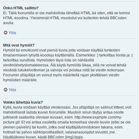
Onko HTML sallittu?
Ei. Tällä foorumilla ei ole mahdollista lähettää HTML:ää siten, että se toimisi
HTML-koodina. Yleisimmät HTML-muotoilut voi kuitenkin tehdä BBCoden
avulla.
Ylös
Mitä ovat hymiöt?
Hymiöt tai emoticonit ovat pieniä kuvia joita voidaan käyttää tunteiden
ilmaisemiseen lyhyitä koodeja käyttämällä. Esimerkiksi :) tarkoittaa iloista ja :(
tarkoittaa surullista. Hymiöiden täysi lista on nähtävillä
viestinlähetyslomakkeessa. Älä käytä hymiöitä liikaa, sillä ne voivat tehdä
viestistä lukukelvottoman ja valvoja voi poistaa niitä tai viestin kokonaan.
Foorumin ylläpitäjä on voinut myös määritellä rajan yksittäisen viestin
hymiöiden määrälle.
Ylös
Voinko lähettää kuvia?
Kyllä, kuvia voidaan käyttää viesteissäsi. Jos ylläpitäjä on sallinut liitteet, voit
mahdollisesti ladata kuvan foorumille. Muutoin sinun täytyy antaa osoite
julkisesti saatavilla olevaan kuvaan, esim. http://www.example.com/my-
picture.gif. Et voi antaa osoitetta omalla koneellasi oleviin kuviin (ellei se ole
yleinen palvelin) tai kuviin, jotka ovat käyttäjätunnistuksen takana, esim.
hotmail tai yahoo sähköpostilaatikot, salasanasuojatut sivustot, jne.
Näyttääksesi kuvan, käytä BBCoden [img]-tagia.