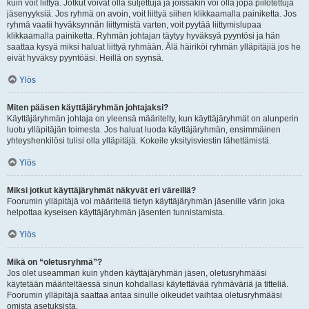
kuin voit liittyä. Jotkut voivat olla suljettuja ja joissakin voi olla jopa piilotettuja
jäsenyyksiä. Jos ryhmä on avoin, voit liittyä siihen klikkaamalla painiketta. Jos
ryhmä vaatii hyväksynnän liittymistä varten, voit pyytää liittymislupaa
klikkaamalla painiketta. Ryhmän johtajan täytyy hyväksyä pyyntösi ja hän
saattaa kysyä miksi haluat liittyä ryhmään. Älä häiriköi ryhmän ylläpitäjiä jos he
eivät hyväksy pyyntöäsi. Heillä on syynsä.
Ylös
Miten pääsen käyttäjäryhmän johtajaksi?
Käyttäjäryhmän johtaja on yleensä määritelty, kun käyttäjäryhmät on alunperin
luotu ylläpitäjän toimesta. Jos haluat luoda käyttäjäryhmän, ensimmäinen
yhteyshenkilösi tulisi olla ylläpitäjä. Kokeile yksityisviestin lähettämistä.
Ylös
Miksi jotkut käyttäjäryhmät näkyvät eri väreillä?
Foorumin ylläpitäjä voi määritellä tietyn käyttäjäryhmän jäsenille värin joka
helpottaa kyseisen käyttäjäryhmän jäsenten tunnistamista.
Ylös
Mikä on “oletusryhmä”?
Jos olet useamman kuin yhden käyttäjäryhmän jäsen, oletusryhmääsi
käytetään määriteltäessä sinun kohdallasi käytettävää ryhmäväriä ja titteliä.
Foorumin ylläpitäjä saattaa antaa sinulle oikeudet vaihtaa oletusryhmääsi
omista asetuksista.