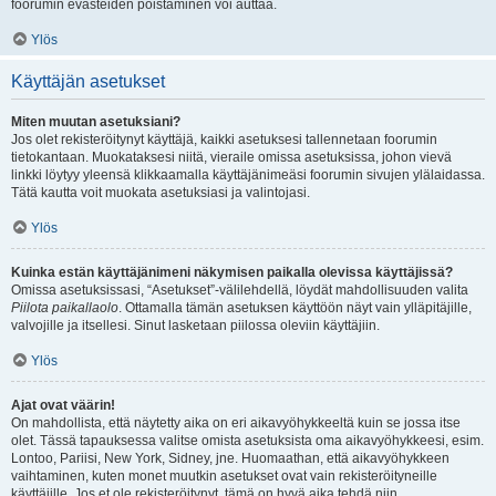
foorumin evästeiden poistaminen voi auttaa.
Ylös
Käyttäjän asetukset
Miten muutan asetuksiani?
Jos olet rekisteröitynyt käyttäjä, kaikki asetuksesi tallennetaan foorumin
tietokantaan. Muokataksesi niitä, vieraile omissa asetuksissa, johon vievä
linkki löytyy yleensä klikkaamalla käyttäjänimeäsi foorumin sivujen ylälaidassa.
Tätä kautta voit muokata asetuksiasi ja valintojasi.
Ylös
Kuinka estän käyttäjänimeni näkymisen paikalla olevissa käyttäjissä?
Omissa asetuksissasi, “Asetukset”-välilehdellä, löydät mahdollisuuden valita
Piilota paikallaolo
. Ottamalla tämän asetuksen käyttöön näyt vain ylläpitäjille,
valvojille ja itsellesi. Sinut lasketaan piilossa oleviin käyttäjiin.
Ylös
Ajat ovat väärin!
On mahdollista, että näytetty aika on eri aikavyöhykkeeltä kuin se jossa itse
olet. Tässä tapauksessa valitse omista asetuksista oma aikavyöhykkeesi, esim.
Lontoo, Pariisi, New York, Sidney, jne. Huomaathan, että aikavyöhykkeen
vaihtaminen, kuten monet muutkin asetukset ovat vain rekisteröityneille
käyttäjille. Jos et ole rekisteröitynyt, tämä on hyvä aika tehdä niin.