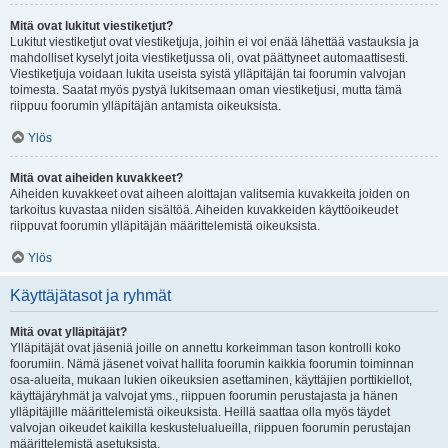
Mitä ovat lukitut viestiketjut?
Lukitut viestiketjut ovat viestiketjuja, joihin ei voi enää lähettää vastauksia ja
mahdolliset kyselyt joita viestiketjussa oli, ovat päättyneet automaattisesti.
Viestiketjuja voidaan lukita useista syistä ylläpitäjän tai foorumin valvojan
toimesta. Saatat myös pystyä lukitsemaan oman viestiketjusi, mutta tämä
riippuu foorumin ylläpitäjän antamista oikeuksista.
Ylös
Mitä ovat aiheiden kuvakkeet?
Aiheiden kuvakkeet ovat aiheen aloittajan valitsemia kuvakkeita joiden on
tarkoitus kuvastaa niiden sisältöä. Aiheiden kuvakkeiden käyttöoikeudet
riippuvat foorumin ylläpitäjän määrittelemistä oikeuksista.
Ylös
Käyttäjätasot ja ryhmät
Mitä ovat ylläpitäjät?
Ylläpitäjät ovat jäseniä joille on annettu korkeimman tason kontrolli koko
foorumiin. Nämä jäsenet voivat hallita foorumin kaikkia foorumin toiminnan
osa-alueita, mukaan lukien oikeuksien asettaminen, käyttäjien porttikiellot,
käyttäjäryhmät ja valvojat yms., riippuen foorumin perustajasta ja hänen
ylläpitäjille määrittelemistä oikeuksista. Heillä saattaa olla myös täydet
valvojan oikeudet kaikilla keskustelualueilla, riippuen foorumin perustajan
määrittelemistä asetuksista.