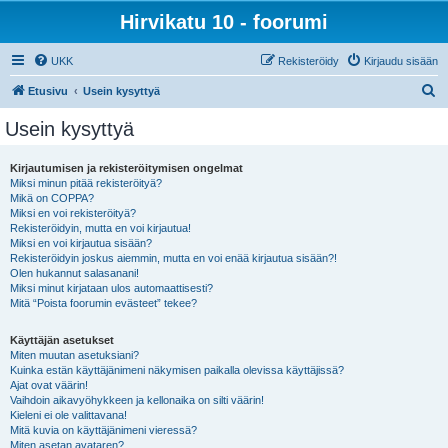
Hirvikatu 10 - foorumi
UKK
Rekisteröidy
Kirjaudu sisään
E
Etusivu
Usein kysyttyä
t
Usein kysyttyä
s
i
Kirjautumisen ja rekisteröitymisen ongelmat
Miksi minun pitää rekisteröityä?
Mikä on COPPA?
Miksi en voi rekisteröityä?
Rekisteröidyin, mutta en voi kirjautua!
Miksi en voi kirjautua sisään?
Rekisteröidyin joskus aiemmin, mutta en voi enää kirjautua sisään?!
Olen hukannut salasanani!
Miksi minut kirjataan ulos automaattisesti?
Mitä “Poista foorumin evästeet” tekee?
Käyttäjän asetukset
Miten muutan asetuksiani?
Kuinka estän käyttäjänimeni näkymisen paikalla olevissa käyttäjissä?
Ajat ovat väärin!
Vaihdoin aikavyöhykkeen ja kellonaika on silti väärin!
Kieleni ei ole valittavana!
Mitä kuvia on käyttäjänimeni vieressä?
Miten asetan avataren?