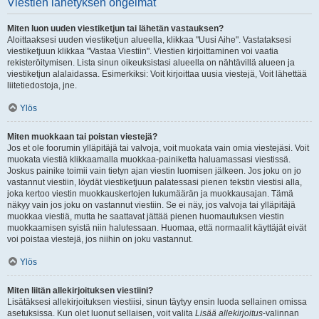
Viestien lähetyksen ongelmat
Miten luon uuden viestiketjun tai lähetän vastauksen?
Aloittaaksesi uuden viestiketjun alueella, klikkaa "Uusi Aihe". Vastataksesi
viestiketjuun klikkaa "Vastaa Viestiin". Viestien kirjoittaminen voi vaatia
rekisteröitymisen. Lista sinun oikeuksistasi alueella on nähtävillä alueen ja
viestiketjun alalaidassa. Esimerkiksi: Voit kirjoittaa uusia viestejä, Voit lähettää
liitetiedostoja, jne.
Ylös
Miten muokkaan tai poistan viestejä?
Jos et ole foorumin ylläpitäjä tai valvoja, voit muokata vain omia viestejäsi. Voit
muokata viestiä klikkaamalla muokkaa-painiketta haluamassasi viestissä.
Joskus painike toimii vain tietyn ajan viestin luomisen jälkeen. Jos joku on jo
vastannut viestiin, löydät viestiketjuun palatessasi pienen tekstin viestisi alla,
joka kertoo viestin muokkauskertojen lukumäärän ja muokkausajan. Tämä
näkyy vain jos joku on vastannut viestiin. Se ei näy, jos valvoja tai ylläpitäjä
muokkaa viestiä, mutta he saattavat jättää pienen huomautuksen viestin
muokkaamisen syistä niin halutessaan. Huomaa, että normaalit käyttäjät eivät
voi poistaa viestejä, jos niihin on joku vastannut.
Ylös
Miten liitän allekirjoituksen viestiini?
Lisätäksesi allekirjoituksen viestiisi, sinun täytyy ensin luoda sellainen omissa
asetuksissa. Kun olet luonut sellaisen, voit valita
Lisää allekirjoitus
-valinnan