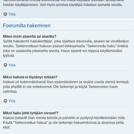
Vaihtoehtoisesti omista asetuksista voit lisätä käyttäjiä suoraan syöttämällä
heidän käyttäjänimen. Voit myös poistaa käyttäjiä listaltasi samalta sivulta.
Ylös
Foorumilta hakeminen
Miten etsin alueelta tai alueilta?
Syötä hakutermi hakukenttään, joka sijaitsee etusivulla, alueen tai viestiketjun
sivulla. Tarkennettuun hakuun pääset klikkaamalla “Tarkennettu haku”-linkkiä
joka on saatavilla jokaisella sivulla. Haun sijainti voi riippua käyttämästäsi
tyylistä.
Ylös
Miksi hakuni ei löytänyt mitään?
Hakusi oli todennäköisesti liian epämääräinen ja sisälsi useita yleisiä termejä,
joita phpBB ei ole indeksoinut. Ole tarkempi ja käytä Tarkennetun haun
valintoja.
Ylös
Miksi haku johti tyhjään sivuun!?
Hakusi palautti liian monta tulosta ja palvelin ei pystynyt käsittelemään niitä.
Käytä “Tarkennettua hakua” ja ole tarkempi hakuehdoissa ja alueissa joilta
etsit.