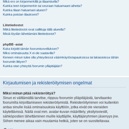
Mikä ero on kirjanmerkillä ja tilaamisella?
Kuinka teen kirjanmerkin tai seuraan haluamaani aihetta?
Kuinka tilaan haluamani alueen?
Kuinka poistan tilaukseni?
Liitetiedostot
Mitkä liitetiedostot ovat sallittuja tällä alueella?
Mistä löydän lähettämäni liitetiedostot?
phpBB -asiat
Kuka kirjoitti tämän foorumisovelluksen?
Miksi ominaisuutta X ei ole saatavilla?
Keneen minun tulee olla yhteydessä väärinkäytöstapauksissa tai lakiasioissa tähän
foorumiin liittyen?
Kuinka otan yhteyttä foorumin ylläpitäjään?
Kirjautumisen ja rekisteröitymisen ongelmat
Miksi minun pitää rekisteröityä?
Sinun ei välttämättä tarvitse, riippuu foorumin ylläpitäjästä, tarvitaanko
foorumilla kirjoittamiseen rekisteröitymistä. Rekisteröityminen voi kuitenkin
antaa sinulle lisää ominaisuuksia käyttöön, jotka eivät ole vieraiden
käytettävissä. Näitä ovat mm. avatar-kuvan määrittely, yksityisviestit,
sähköpostien lähettäminen muille käyttäjille, käyttäjäryhmien jäsenyys jne.
Siihen menee aikaa vain muutamia hetkiä, joten se on suositeltavaa.