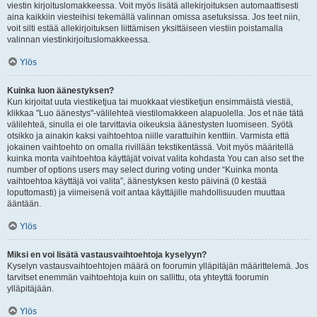
viestin kirjoituslomakkeessa. Voit myös lisätä allekirjoituksen automaattisesti
aina kaikkiin viesteihisi tekemällä valinnan omissa asetuksissa. Jos teet niin,
voit silti estää allekirjoituksen liittämisen yksittäiseen viestiin poistamalla
valinnan viestinkirjoituslomakkeessa.
Ylös
Kuinka luon äänestyksen?
Kun kirjoitat uuta viestiketjua tai muokkaat viestiketjun ensimmäistä viestiä,
klikkaa "Luo äänestys"-välilehteä viestilomakkeen alapuolella. Jos et näe tätä
välilehteä, sinulla ei ole tarvittavia oikeuksia äänestysten luomiseen. Syötä
otsikko ja ainakin kaksi vaihtoehtoa niille varattuihin kenttiin. Varmista että
jokainen vaihtoehto on omalla rivillään tekstikentässä. Voit myös määritellä
kuinka monta vaihtoehtoa käyttäjät voivat valita kohdasta You can also set the
number of options users may select during voting under “Kuinka monta
vaihtoehtoa käyttäjä voi valita”, äänestyksen kesto päivinä (0 kestää
loputtomasti) ja viimeisenä voit antaa käyttäjille mahdollisuuden muuttaa
ääntään.
Ylös
Miksi en voi lisätä vastausvaihtoehtoja kyselyyn?
Kyselyn vastausvaihtoehtojen määrä on foorumin ylläpitäjän määrittelemä. Jos
tarvitset enemmän vaihtoehtoja kuin on sallittu, ota yhteyttä foorumin
ylläpitäjään.
Ylös