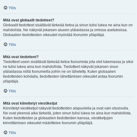
Ylös
Mitä ovat globaalit tiedotteet?
Globaalit tiedotteet sisältävät tärkeää tietoa ja sinun tulisi lukea ne aina kun on
mahdolista. Ne näkyvät jokaisen alueen ylälaidassa ja omissa asetuksissa.
Globaalien tiedotteiden oikeudet myöntää foorumin ylläpitäjä.
Ylös
Mitä ovat tiedotteet?
Tiedotteet usein sisältävät tärkeää tietoa foorumista jota olet lukemassa ja siksi
ne tulisi lukea aina kun mahdollista. Tiedotteet näkyvät jokaisen sivun
ylälaidassa niillä foorumeilla joihin ne on lähetetty. Kuten globaalien
tiedotteiden kohdalla, tiedotteiden lähettämisen oikeudet antaa foorumin
ylläpitäjä.
Ylös
Mitä ovat kiinnitetyt viestiketjut
Kiinnitetyt viestiketjut näkyvät tiedotteiden alapuolella ja ovat vain etusivulla.
Ne ovat yleensä aika tärkeitä, joten sinun tulisi lukea ne aina kun mahdollista.
Kuten tiedotteiden ja globaalien tiedotteiden kanssa, viestiketjujen
kiinnittämisen oikeudet määrittelee foorumin ylläpitäjä.
Ylös