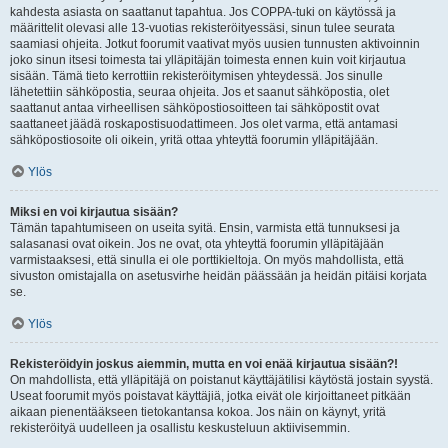
kahdesta asiasta on saattanut tapahtua. Jos COPPA-tuki on käytössä ja
määrittelit olevasi alle 13-vuotias rekisteröityessäsi, sinun tulee seurata
saamiasi ohjeita. Jotkut foorumit vaativat myös uusien tunnusten aktivoinnin
joko sinun itsesi toimesta tai ylläpitäjän toimesta ennen kuin voit kirjautua
sisään. Tämä tieto kerrottiin rekisteröitymisen yhteydessä. Jos sinulle
lähetettiin sähköpostia, seuraa ohjeita. Jos et saanut sähköpostia, olet
saattanut antaa virheellisen sähköpostiosoitteen tai sähköpostit ovat
saattaneet jäädä roskapostisuodattimeen. Jos olet varma, että antamasi
sähköpostiosoite oli oikein, yritä ottaa yhteyttä foorumin ylläpitäjään.
Ylös
Miksi en voi kirjautua sisään?
Tämän tapahtumiseen on useita syitä. Ensin, varmista että tunnuksesi ja
salasanasi ovat oikein. Jos ne ovat, ota yhteyttä foorumin ylläpitäjään
varmistaaksesi, että sinulla ei ole porttikieltoja. On myös mahdollista, että
sivuston omistajalla on asetusvirhe heidän päässään ja heidän pitäisi korjata
se.
Ylös
Rekisteröidyin joskus aiemmin, mutta en voi enää kirjautua sisään?!
On mahdollista, että ylläpitäjä on poistanut käyttäjätilisi käytöstä jostain syystä.
Useat foorumit myös poistavat käyttäjiä, jotka eivät ole kirjoittaneet pitkään
aikaan pienentääkseen tietokantansa kokoa. Jos näin on käynyt, yritä
rekisteröityä uudelleen ja osallistu keskusteluun aktiivisemmin.