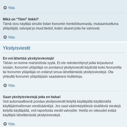
Ylös
Mikä on “Tiimi” linkki?
Tämä sivu näyttää sinulle listan foorumin henkilökunnasta, mukaanluettuna
ylläpitäjät, valvojat ja muut tiedot, kuten alueet joita he valvovat.
Ylös
Yksityisviestit
En voi lähettää yksityisviestejä!
Tähän on kolme mahdollista syytä. Et ole rekisteröitynyt ja/tai kirjautunut
sisään, foorumin ylläpitäjä on poistanut yksityisviestit käytöstä koko foorumilta
tai foorumin ylläpitäjä on estänyt sinua lähettämästä yksityisviestejä. Ota
yhteyttä foorumin ylläpitäjään saadaksesi lisätietoja.
Ylös
Saan yksityisviestejä joita en halua!
Voit automaattisesti poistaa yksityisviestit tietyltä käyttäjältä käyttämällä
käyttäjänhallinnan viestisääntöjä. Jos saat väärinkäytöksiä sisältäviä viestejä
tietyltä käyttäjältä, voit raportoida viestit valvojille. Heillä on oikeudet estää
käyttäjiä lähettämästä yksityisviestejä.
Ylös