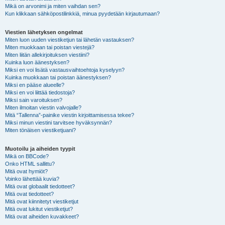
Mikä on arvonimi ja miten vaihdan sen?
Kun klikkaan sähköpostilinkkiä, minua pyydetään kirjautumaan?
Viestien lähetyksen ongelmat
Miten luon uuden viestiketjun tai lähetän vastauksen?
Miten muokkaan tai poistan viestejä?
Miten liitän allekirjoituksen viestiini?
Kuinka luon äänestyksen?
Miksi en voi lisätä vastausvaihtoehtoja kyselyyn?
Kuinka muokkaan tai poistan äänestyksen?
Miksi en pääse alueelle?
Miksi en voi liittää tiedostoja?
Miksi sain varoituksen?
Miten ilmoitan viestin valvojalle?
Mitä “Tallenna”-painike viestin kirjoittamisessa tekee?
Miksi minun viestini tarvitsee hyväksynnän?
Miten tönäisen viestiketjuani?
Muotoilu ja aiheiden tyypit
Mikä on BBCode?
Onko HTML sallittu?
Mitä ovat hymiöt?
Voinko lähettää kuvia?
Mitä ovat globaalit tiedotteet?
Mitä ovat tiedotteet?
Mitä ovat kiinnitetyt viestiketjut
Mitä ovat lukitut viestiketjut?
Mitä ovat aiheiden kuvakkeet?