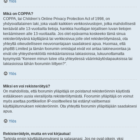
Ylös
Mikä on COPPA?
COPPA, tai Children’s Online Privacy Protection Act of 1998, on
yhdysvaltalainen laki, joka vaatii kaikkien verkkosivustojen, jotka mahdollisesti
keräävät alle 13-vuotiailta tietoja, hankkia huoltajan kirjallisen luvan tietojen
keräämiseen alle 13-vuotiaalta. Jos olet epävarma koskeeko tämä sinua
rekisteröityvänä käyttäjänä tai verkkosivua jolle olet rekisteröitymässä, ota
yhteyttä oikeudelliseen neuvonantajaan saadaksesi apua. Huomaa, että
phpBB Limited ja tämän foorumin omistajat eivät voi antaa lakineuvontaa ja
eivät ole yhteyshenkilöitä minkäänlaisissa lakiasioissa, lukuunottamatta
kysymystä “Keneen minun tulee olla yhteydessä väärinkäytöstapauksissa tai
lakiasioissa tähän foorumiin liittyen?”.
Ylös
Miksi en voi rekisteröityä?
On mahdollista, että foorumin ylläpitäjä on poistanut rekisteröinnin käytöstä
estääkseen uusia vierailijoita rekisteröitymästä. Foorumin ylläpitäjä on voinut
myös asettaa porttikiellon IP-osoitteellesi tai estänyt valitsemasi
käyttäjätunnuksen rekisteröinnin. Ota yhteyttä foorumin ylläpitäjään saadaksesi
apua.
Ylös
Rekisteröidyin, mutta en voi kirjautua!
Tarkista ensin käyttäjätunnuksesi ja salasanasi. Jos ne ovat oikein, yksi