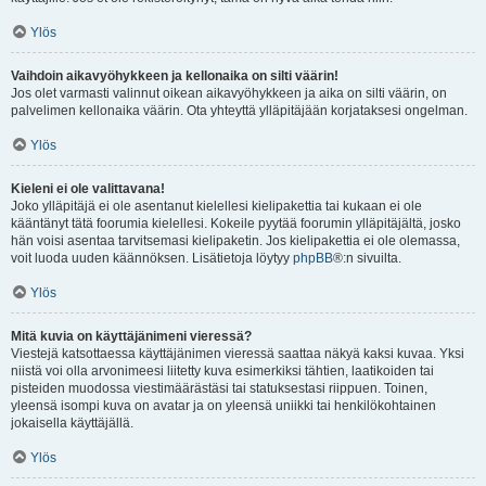
Ylös
Vaihdoin aikavyöhykkeen ja kellonaika on silti väärin!
Jos olet varmasti valinnut oikean aikavyöhykkeen ja aika on silti väärin, on
palvelimen kellonaika väärin. Ota yhteyttä ylläpitäjään korjataksesi ongelman.
Ylös
Kieleni ei ole valittavana!
Joko ylläpitäjä ei ole asentanut kielellesi kielipakettia tai kukaan ei ole
kääntänyt tätä foorumia kielellesi. Kokeile pyytää foorumin ylläpitäjältä, josko
hän voisi asentaa tarvitsemasi kielipaketin. Jos kielipakettia ei ole olemassa,
voit luoda uuden käännöksen. Lisätietoja löytyy
phpBB
®:n sivuilta.
Ylös
Mitä kuvia on käyttäjänimeni vieressä?
Viestejä katsottaessa käyttäjänimen vieressä saattaa näkyä kaksi kuvaa. Yksi
niistä voi olla arvonimeesi liitetty kuva esimerkiksi tähtien, laatikoiden tai
pisteiden muodossa viestimäärästäsi tai statuksestasi riippuen. Toinen,
yleensä isompi kuva on avatar ja on yleensä uniikki tai henkilökohtainen
jokaisella käyttäjällä.
Ylös