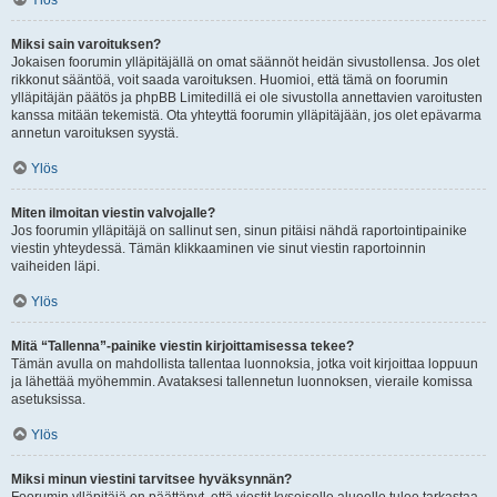
Ylös
Miksi sain varoituksen?
Jokaisen foorumin ylläpitäjällä on omat säännöt heidän sivustollensa. Jos olet
rikkonut sääntöä, voit saada varoituksen. Huomioi, että tämä on foorumin
ylläpitäjän päätös ja phpBB Limitedillä ei ole sivustolla annettavien varoitusten
kanssa mitään tekemistä. Ota yhteyttä foorumin ylläpitäjään, jos olet epävarma
annetun varoituksen syystä.
Ylös
Miten ilmoitan viestin valvojalle?
Jos foorumin ylläpitäjä on sallinut sen, sinun pitäisi nähdä raportointipainike
viestin yhteydessä. Tämän klikkaaminen vie sinut viestin raportoinnin
vaiheiden läpi.
Ylös
Mitä “Tallenna”-painike viestin kirjoittamisessa tekee?
Tämän avulla on mahdollista tallentaa luonnoksia, jotka voit kirjoittaa loppuun
ja lähettää myöhemmin. Avataksesi tallennetun luonnoksen, vieraile komissa
asetuksissa.
Ylös
Miksi minun viestini tarvitsee hyväksynnän?