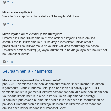
Ylös
Miten etsin käyttäjiä?
Vieraile “Käyttäjät”-sivulla ja klikkaa “Etsi käyttäjä”-linkkiä.
Ylös
Miten löydän omat viestini ja viestiketjuni?
Omat viestisi näet klikkaamalla “Katso omia viestejäsi”-linkkiä omissa
asetuksissa tai klikkaamalla “Etsi käyttäjän viesteistä”-linkkiä omalla
profiilisivullasi tai klikkaamalla “Pikalinkit”-valikkoa foorumin ylälaidassa.
Etsiäksesi omia viestiketjuja, käytä tarkennettua hakua ja täytä sen hakuehdot
haluamallasi tavalla.
Ylös
Seuraaminen ja kirjanmerkit
Mikä ero on kirjanmerkillä ja tilaamisella?
phpBB 3.0 -versiossa aiheiden kirjanmerkit toimivat kuten internet-selaimen
kirjanmerkit. Sinua ei huomautettu jos aiheeseen tuli päivitys. phpBB 3.1 -
versiosta lähtien kirjanmerkit toimivat samaan tapaan kuin aiheiden tilaaminen.
Voit saada ilmoituksen kun aihe josta sinulla on kirjanmerkki päivittyy.
Tilaaminen puolestaan huomauttaa sinua kun aiheeseen tai foorumiin tulee
päivitys. Huomautusten asetukset ja tilausten asetukset voidaan määrittää
omissa asetuksissa kohdassa “Omat asetukset”.