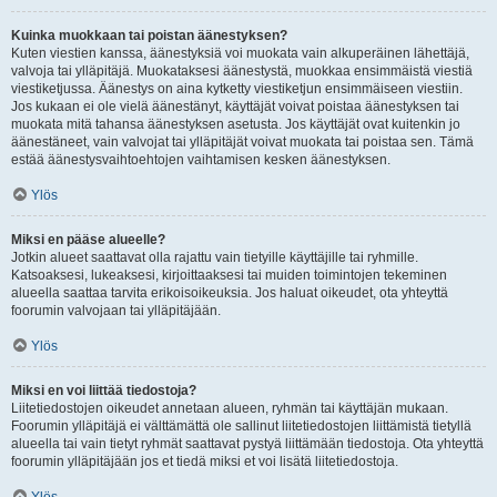
Kuinka muokkaan tai poistan äänestyksen?
Kuten viestien kanssa, äänestyksiä voi muokata vain alkuperäinen lähettäjä,
valvoja tai ylläpitäjä. Muokataksesi äänestystä, muokkaa ensimmäistä viestiä
viestiketjussa. Äänestys on aina kytketty viestiketjun ensimmäiseen viestiin.
Jos kukaan ei ole vielä äänestänyt, käyttäjät voivat poistaa äänestyksen tai
muokata mitä tahansa äänestyksen asetusta. Jos käyttäjät ovat kuitenkin jo
äänestäneet, vain valvojat tai ylläpitäjät voivat muokata tai poistaa sen. Tämä
estää äänestysvaihtoehtojen vaihtamisen kesken äänestyksen.
Ylös
Miksi en pääse alueelle?
Jotkin alueet saattavat olla rajattu vain tietyille käyttäjille tai ryhmille.
Katsoaksesi, lukeaksesi, kirjoittaaksesi tai muiden toimintojen tekeminen
alueella saattaa tarvita erikoisoikeuksia. Jos haluat oikeudet, ota yhteyttä
foorumin valvojaan tai ylläpitäjään.
Ylös
Miksi en voi liittää tiedostoja?
Liitetiedostojen oikeudet annetaan alueen, ryhmän tai käyttäjän mukaan.
Foorumin ylläpitäjä ei välttämättä ole sallinut liitetiedostojen liittämistä tietyllä
alueella tai vain tietyt ryhmät saattavat pystyä liittämään tiedostoja. Ota yhteyttä
foorumin ylläpitäjään jos et tiedä miksi et voi lisätä liitetiedostoja.