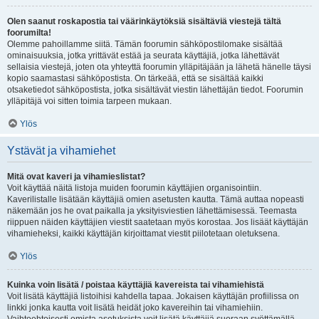
Olen saanut roskapostia tai väärinkäytöksiä sisältäviä viestejä tältä
foorumilta!
Olemme pahoillamme siitä. Tämän foorumin sähköpostilomake sisältää
ominaisuuksia, jotka yrittävät estää ja seurata käyttäjiä, jotka lähettävät
sellaisia viestejä, joten ota yhteyttä foorumin ylläpitäjään ja lähetä hänelle täysi
kopio saamastasi sähköpostista. On tärkeää, että se sisältää kaikki
otsaketiedot sähköpostista, jotka sisältävät viestin lähettäjän tiedot. Foorumin
ylläpitäjä voi sitten toimia tarpeen mukaan.
Ylös
Ystävät ja vihamiehet
Mitä ovat kaveri ja vihamieslistat?
Voit käyttää näitä listoja muiden foorumin käyttäjien organisointiin.
Kaverilistalle lisätään käyttäjiä omien asetusten kautta. Tämä auttaa nopeasti
näkemään jos he ovat paikalla ja yksityisviestien lähettämisessä. Teemasta
riippuen näiden käyttäjien viestit saatetaan myös korostaa. Jos lisäät käyttäjän
vihamieheksi, kaikki käyttäjän kirjoittamat viestit piilotetaan oletuksena.
Ylös
Kuinka voin lisätä / poistaa käyttäjiä kavereista tai vihamiehistä
Voit lisätä käyttäjiä listoihisi kahdella tapaa. Jokaisen käyttäjän profiilissa on
linkki jonka kautta voit lisätä heidät joko kavereihin tai vihamiehiin.