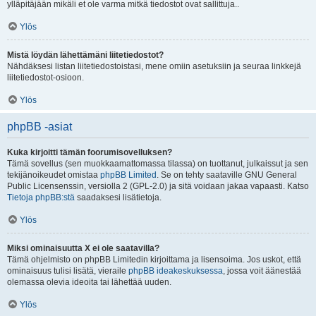
ylläpitäjään mikäli et ole varma mitkä tiedostot ovat sallittuja..
Ylös
Mistä löydän lähettämäni liitetiedostot?
Nähdäksesi listan liitetiedostoistasi, mene omiin asetuksiin ja seuraa linkkejä
liitetiedostot-osioon.
Ylös
phpBB -asiat
Kuka kirjoitti tämän foorumisovelluksen?
Tämä sovellus (sen muokkaamattomassa tilassa) on tuottanut, julkaissut ja sen
tekijänoikeudet omistaa
phpBB Limited
. Se on tehty saataville GNU General
Public Licensenssin, versiolla 2 (GPL-2.0) ja sitä voidaan jakaa vapaasti. Katso
Tietoja phpBB:stä
saadaksesi lisätietoja.
Ylös
Miksi ominaisuutta X ei ole saatavilla?
Tämä ohjelmisto on phpBB Limitedin kirjoittama ja lisensoima. Jos uskot, että
ominaisuus tulisi lisätä, vieraile
phpBB ideakeskuksessa
, jossa voit äänestää
olemassa olevia ideoita tai lähettää uuden.
Ylös