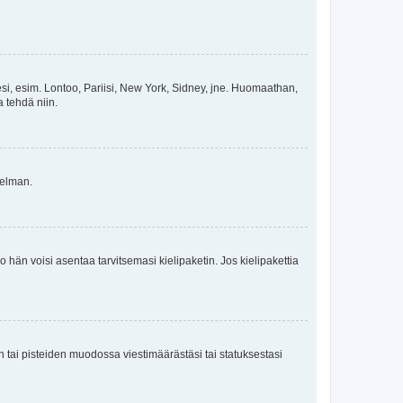
esi, esim. Lontoo, Pariisi, New York, Sidney, jne. Huomaathan,
a tehdä niin.
gelman.
ko hän voisi asentaa tarvitsemasi kielipaketin. Jos kielipakettia
en tai pisteiden muodossa viestimäärästäsi tai statuksestasi