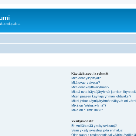
rumi
skustelupalsta
Käyttäjätasot ja ryhmät
Mitä ovat ylläpitäjät?
Mitä ovatr valvojat?
Mitä ovat käyttäjäryhmät?
Missä ovat käyttäjäryhmät ja miten liityn sel
Miten pääsen käyttäjäryhmän johtajaksi?
Miksi jotkut käyttäjäryhmät näkyvät eri värei
Mikä on “oletusryhmä”?
Mikä on “Tiimi” linkki?
Yksityisviestit
En voi lähettää yksityisviestejä!
Saan yksityisviestejä joita en halua!
Olen saanut roskapostia tai väärinkäytöksiä s