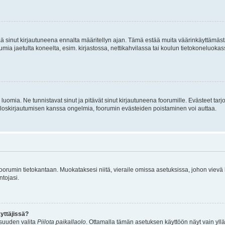
tää sinut kirjautuneena ennalta määritellyn ajan. Tämä estää muita väärinkäyttämäs
rumia jaetulta koneelta, esim. kirjastossa, nettikahvilassa tai koulun tietokoneluokas
luomia. Ne tunnistavat sinut ja pitävät sinut kirjautuneena foorumille. Evästeet tarj
i uloskirjautumisen kanssa ongelmia, foorumin evästeiden poistaminen voi auttaa.
n foorumin tietokantaan. Muokataksesi niitä, vieraile omissa asetuksissa, johon vievä
ntojasi.
yttäjissä?
isuuden valita
Piilota paikallaolo
. Ottamalla tämän asetuksen käyttöön näyt vain ylläpit