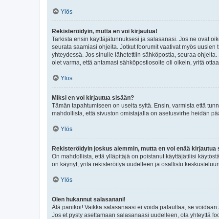
Ylös
Rekisteröidyin, mutta en voi kirjautua!
Tarkista ensin käyttäjätunnuksesi ja salasanasi. Jos ne ovat oik
seurata saamiasi ohjeita. Jotkut foorumit vaativat myös uusien tu
yhteydessä. Jos sinulle lähetettiin sähköpostia, seuraa ohjeita
olet varma, että antamasi sähköpostiosoite oli oikein, yritä ottaa
Ylös
Miksi en voi kirjautua sisään?
Tämän tapahtumiseen on useita syitä. Ensin, varmista että tunnuk
mahdollista, että sivuston omistajalla on asetusvirhe heidän pää
Ylös
Rekisteröidyin joskus aiemmin, mutta en voi enää kirjautua 
On mahdollista, että ylläpitäjä on poistanut käyttäjätilisi käytö
on käynyt, yritä rekisteröityä uudelleen ja osallistu keskusteluu
Ylös
Olen hukannut salasanani!
Älä panikoi! Vaikka salasanaasi ei voida palauttaa, se voidaan 
Jos et pysty asettamaan salasanaasi uudelleen, ota yhteyttä foo