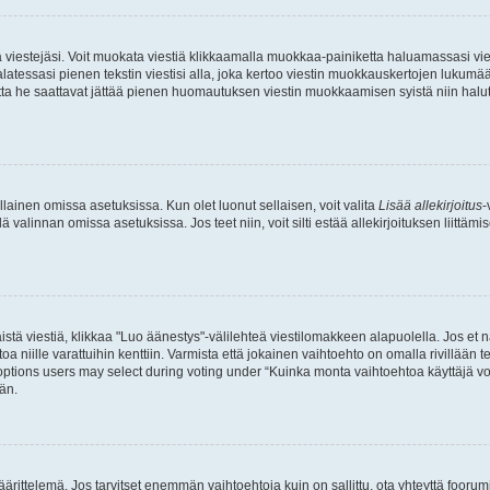
ia viestejäsi. Voit muokata viestiä klikkaamalla muokkaa-painiketta haluamassasi vies
n palatessasi pienen tekstin viestisi alla, joka kertoo viestin muokkauskertojen luk
 mutta he saattavat jättää pienen huomautuksen viestin muokkaamisen syistä niin halu
ellainen omissa asetuksissa. Kun olet luonut sellaisen, voit valita
Lisää allekirjoitus
-
lä valinnan omissa asetuksissa. Jos teet niin, voit silti estää allekirjoituksen liittäm
stä viestiä, klikkaa "Luo äänestys"-välilehteä viestilomakkeen alapuolella. Jos et näe
a niille varattuihin kenttiin. Varmista että jokainen vaihtoehto on omalla rivillään
 options users may select during voting under “Kuinka monta vaihtoehtoa käyttäjä voi
än.
ittelemä. Jos tarvitset enemmän vaihtoehtoja kuin on sallittu, ota yhteyttä foorumi