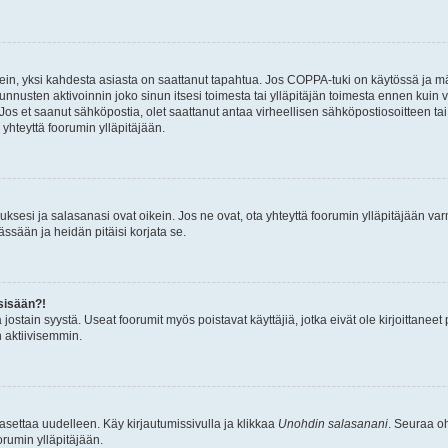
ein, yksi kahdesta asiasta on saattanut tapahtua. Jos COPPA-tuki on käytössä ja määri
nnusten aktivoinnin joko sinun itsesi toimesta tai ylläpitäjän toimesta ennen kuin vo
. Jos et saanut sähköpostia, olet saattanut antaa virheellisen sähköpostiosoitteen t
 yhteyttä foorumin ylläpitäjään.
sesi ja salasanasi ovat oikein. Jos ne ovat, ota yhteyttä foorumin ylläpitäjään varmi
ssään ja heidän pitäisi korjata se.
sisään?!
stä jostain syystä. Useat foorumit myös poistavat käyttäjiä, jotka eivät ole kirjoitta
n aktiivisemmin.
asettaa uudelleen. Käy kirjautumissivulla ja klikkaa
Unohdin salasanani
. Seuraa oh
rumin ylläpitäjään.