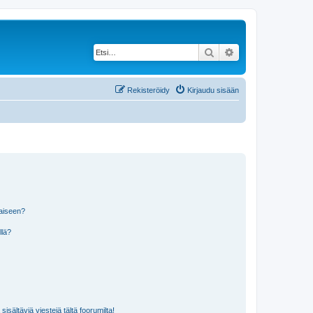
Etsi
Tarkennettu haku
Rekisteröidy
Kirjaudu sisään
laiseen?
llä?
isältäviä viestejä tältä foorumilta!