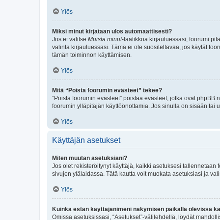
Ylös
Miksi minut kirjataan ulos automaattisesti?
Jos et valitse
Muista minut
-laatikkoa kirjautuessasi, foorumi pi
valinta kirjautuessasi. Tämä ei ole suositeltavaa, jos käytät foo
tämän toiminnon käyttämisen.
Ylös
Mitä “Poista foorumin evästeet” tekee?
“Poista foorumin evästeet” poistaa evästeet, jotka ovat phpBB:n 
foorumin ylläpitäjän käyttöönottamia. Jos sinulla on sisään ta
Ylös
Käyttäjän asetukset
Miten muutan asetuksiani?
Jos olet rekisteröitynyt käyttäjä, kaikki asetuksesi tallennetaa
sivujen ylälaidassa. Tätä kautta voit muokata asetuksiasi ja vali
Ylös
Kuinka estän käyttäjänimeni näkymisen paikalla olevissa kä
Omissa asetuksissasi, “Asetukset”-välilehdellä, löydät mahdoll