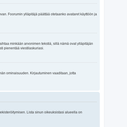
 kuvan. Foorumin ylläpitäjä päättää otetaanko avataret käyttöön ja
i vaihtaa minkään arvonimen tekstiä, sillä nämä ovat ylläpitäjän
sti pienentää viestilaskuriasi.
 tämän ominaisuuden. Kirjautuminen vaaditaan, jotta
 rekisteröitymisen. Lista sinun oikeuksistasi alueella on