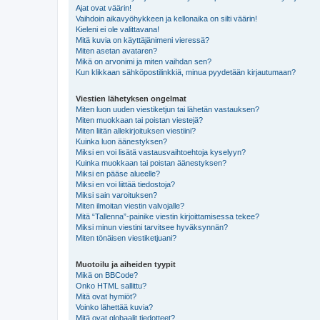
Ajat ovat väärin!
Vaihdoin aikavyöhykkeen ja kellonaika on silti väärin!
Kieleni ei ole valittavana!
Mitä kuvia on käyttäjänimeni vieressä?
Miten asetan avataren?
Mikä on arvonimi ja miten vaihdan sen?
Kun klikkaan sähköpostilinkkiä, minua pyydetään kirjautumaan?
Viestien lähetyksen ongelmat
Miten luon uuden viestiketjun tai lähetän vastauksen?
Miten muokkaan tai poistan viestejä?
Miten liitän allekirjoituksen viestiini?
Kuinka luon äänestyksen?
Miksi en voi lisätä vastausvaihtoehtoja kyselyyn?
Kuinka muokkaan tai poistan äänestyksen?
Miksi en pääse alueelle?
Miksi en voi liittää tiedostoja?
Miksi sain varoituksen?
Miten ilmoitan viestin valvojalle?
Mitä “Tallenna”-painike viestin kirjoittamisessa tekee?
Miksi minun viestini tarvitsee hyväksynnän?
Miten tönäisen viestiketjuani?
Muotoilu ja aiheiden tyypit
Mikä on BBCode?
Onko HTML sallittu?
Mitä ovat hymiöt?
Voinko lähettää kuvia?
Mitä ovat globaalit tiedotteet?