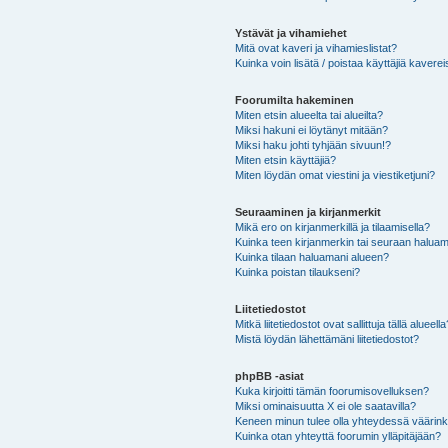
Ystävät ja vihamiehet
Mitä ovat kaveri ja vihamieslistat?
Kuinka voin lisätä / poistaa käyttäjiä kaverei
Foorumilta hakeminen
Miten etsin alueelta tai alueilta?
Miksi hakuni ei löytänyt mitään?
Miksi haku johti tyhjään sivuun!?
Miten etsin käyttäjiä?
Miten löydän omat viestini ja viestiketjuni?
Seuraaminen ja kirjanmerkit
Mikä ero on kirjanmerkillä ja tilaamisella?
Kuinka teen kirjanmerkin tai seuraan haluam
Kuinka tilaan haluamani alueen?
Kuinka poistan tilaukseni?
Liitetiedostot
Mitkä liitetiedostot ovat sallittuja tällä alueell
Mistä löydän lähettämäni liitetiedostot?
phpBB -asiat
Kuka kirjoitti tämän foorumisovelluksen?
Miksi ominaisuutta X ei ole saatavilla?
Keneen minun tulee olla yhteydessä väärinkäy
Kuinka otan yhteyttä foorumin ylläpitäjään?