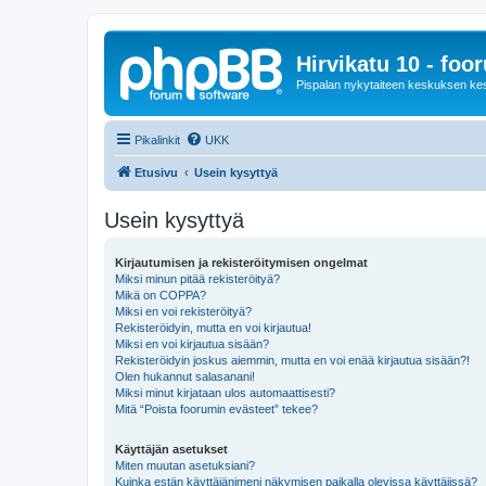
Hirvikatu 10 - foo
Pispalan nykytaiteen keskuksen ke
Pikalinkit
UKK
Etusivu
Usein kysyttyä
Usein kysyttyä
Kirjautumisen ja rekisteröitymisen ongelmat
Miksi minun pitää rekisteröityä?
Mikä on COPPA?
Miksi en voi rekisteröityä?
Rekisteröidyin, mutta en voi kirjautua!
Miksi en voi kirjautua sisään?
Rekisteröidyin joskus aiemmin, mutta en voi enää kirjautua sisään?!
Olen hukannut salasanani!
Miksi minut kirjataan ulos automaattisesti?
Mitä “Poista foorumin evästeet” tekee?
Käyttäjän asetukset
Miten muutan asetuksiani?
Kuinka estän käyttäjänimeni näkymisen paikalla olevissa käyttäjissä?