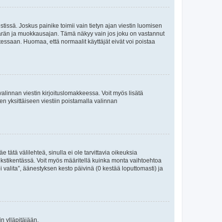
tissä. Joskus painike toimii vain tietyn ajan viestin luomisen
umäärän ja muokkausajan. Tämä näkyy vain jos joku on vastannut
tessaan. Huomaa, että normaalit käyttäjät eivät voi poistaa
valinnan viestin kirjoituslomakkeessa. Voit myös lisätä
isen yksittäiseen viestiin poistamalla valinnan
 tätä välilehteä, sinulla ei ole tarvittavia oikeuksia
 tekstikentässä. Voit myös määritellä kuinka monta vaihtoehtoa
 valita”, äänestyksen kesto päivinä (0 kestää loputtomasti) ja
n ylläpitäjään.