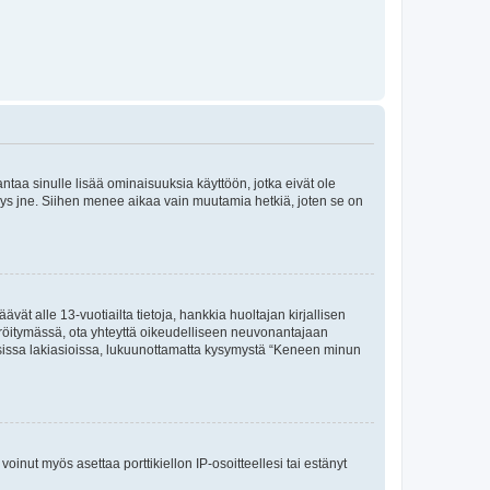
 antaa sinulle lisää ominaisuuksia käyttöön, jotka eivät ole
enyys jne. Siihen menee aikaa vain muutamia hetkiä, joten se on
vät alle 13-vuotiailta tietoja, hankkia huoltajan kirjallisen
teröitymässä, ota yhteyttä oikeudelliseen neuvonantajaan
isissa lakiasioissa, lukuunottamatta kysymystä “Keneen minun
oinut myös asettaa porttikiellon IP-osoitteellesi tai estänyt