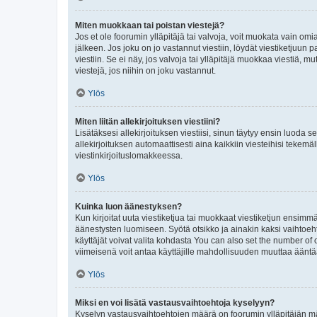
Miten muokkaan tai poistan viestejä?
Jos et ole foorumin ylläpitäjä tai valvoja, voit muokata vain om
jälkeen. Jos joku on jo vastannut viestiin, löydät viestiketjuu
viestiin. Se ei näy, jos valvoja tai ylläpitäjä muokkaa viestiä,
viestejä, jos niihin on joku vastannut.
Ylös
Miten liitän allekirjoituksen viestiini?
Lisätäksesi allekirjoituksen viestiisi, sinun täytyy ensin luoda s
allekirjoituksen automaattisesti aina kaikkiin viesteihisi tekemäl
viestinkirjoituslomakkeessa.
Ylös
Kuinka luon äänestyksen?
Kun kirjoitat uuta viestiketjua tai muokkaat viestiketjun ensimmäi
äänestysten luomiseen. Syötä otsikko ja ainakin kaksi vaihtoehto
käyttäjät voivat valita kohdasta You can also set the number of
viimeisenä voit antaa käyttäjille mahdollisuuden muuttaa ääntä
Ylös
Miksi en voi lisätä vastausvaihtoehtoja kyselyyn?
Kyselyn vastausvaihtoehtojen määrä on foorumin ylläpitäjän määr