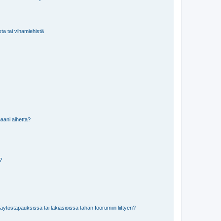
sta tai vihamiehistä
aani aihetta?
a?
töstapauksissa tai lakiasioissa tähän foorumiin liittyen?