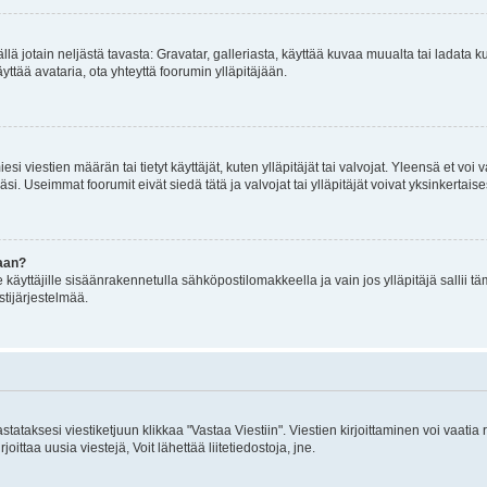
mällä jotain neljästä tavasta: Gravatar, galleriasta, käyttää kuvaa muualta tai ladata
äyttää avataria, ota yhteyttä foorumin ylläpitäjään.
iesi viestien määrän tai tietyt käyttäjät, kuten ylläpitäjät tai valvojat. Yleensä et vo
i. Useimmat foorumit eivät siedä tätä ja valvojat tai ylläpitäjät voivat yksinkertaise
aan?
le käyttäjille sisäänrakennetulla sähköpostilomakkeella ja vain jos ylläpitäjä sallii
stijärjestelmää.
stataksesi viestiketjuun klikkaa "Vastaa Viestiin". Viestien kirjoittaminen voi vaatia
joittaa uusia viestejä, Voit lähettää liitetiedostoja, jne.