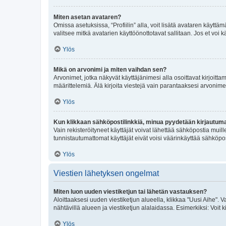
Miten asetan avataren?
Omissa asetuksissa, “Profiilin” alla, voit lisätä avataren käyttä
valitsee mitkä avatarien käyttöönottotavat sallitaan. Jos et voi k
Ylös
Mikä on arvonimi ja miten vaihdan sen?
Arvonimet, jotka näkyvät käyttäjänimesi alla osoittavat kirjoittam
määrittelemiä. Älä kirjoita viestejä vain parantaaksesi arvonimeäs
Ylös
Kun klikkaan sähköpostilinkkiä, minua pyydetään kirjautum
Vain rekisteröityneet käyttäjät voivat lähettää sähköpostia muil
tunnistautumattomat käyttäjät eivät voisi väärinkäyttää sähköpo
Ylös
Viestien lähetyksen ongelmat
Miten luon uuden viestiketjun tai lähetän vastauksen?
Aloittaaksesi uuden viestiketjun alueella, klikkaa "Uusi Aihe". Va
nähtävillä alueen ja viestiketjun alalaidassa. Esimerkiksi: Voit kir
Ylös