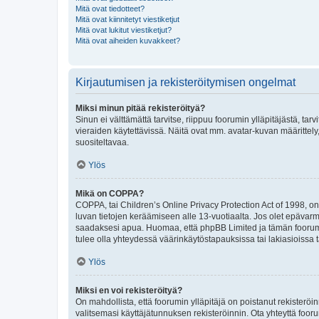
Mitä ovat tiedotteet?
Mitä ovat kiinnitetyt viestiketjut
Mitä ovat lukitut viestiketjut?
Mitä ovat aiheiden kuvakkeet?
Kirjautumisen ja rekisteröitymisen ongelmat
Miksi minun pitää rekisteröityä?
Sinun ei välttämättä tarvitse, riippuu foorumin ylläpitäjästä, tar
vieraiden käytettävissä. Näitä ovat mm. avatar-kuvan määrittely,
suositeltavaa.
Ylös
Mikä on COPPA?
COPPA, tai Children’s Online Privacy Protection Act of 1998, on y
luvan tietojen keräämiseen alle 13-vuotiaalta. Jos olet epävarm
saadaksesi apua. Huomaa, että phpBB Limited ja tämän foorumin
tulee olla yhteydessä väärinkäytöstapauksissa tai lakiasioissa t
Ylös
Miksi en voi rekisteröityä?
On mahdollista, että foorumin ylläpitäjä on poistanut rekisteröin
valitsemasi käyttäjätunnuksen rekisteröinnin. Ota yhteyttä foor