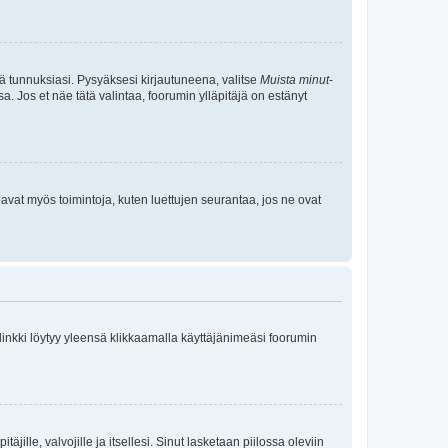
tä tunnuksiasi. Pysyäksesi kirjautuneena, valitse
Muista minut
-
sa. Jos et näe tätä valintaa, foorumin ylläpitäjä on estänyt
oavat myös toimintoja, kuten luettujen seurantaa, jos ne ovat
 linkki löytyy yleensä klikkaamalla käyttäjänimeäsi foorumin
äjille, valvojille ja itsellesi. Sinut lasketaan piilossa oleviin