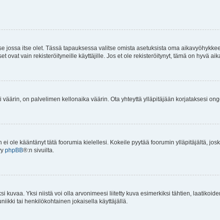
 se jossa itse olet. Tässä tapauksessa valitse omista asetuksista oma aikavyöhykke
vat vain rekisteröityneille käyttäjille. Jos et ole rekisteröitynyt, tämä on hyvä aik
i väärin, on palvelimen kellonaika väärin. Ota yhteyttä ylläpitäjään korjataksesi on
an ei ole kääntänyt tätä foorumia kielellesi. Kokeile pyytää foorumin ylläpitäjältä, jos
yy
phpBB
®:n sivuilta.
 kuvaa. Yksi niistä voi olla arvonimeesi liitetty kuva esimerkiksi tähtien, laatikoid
iikki tai henkilökohtainen jokaisella käyttäjällä.