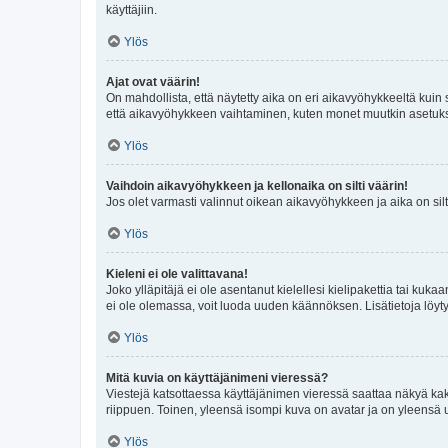
käyttäjiin.
Ylös
Ajat ovat väärin!
On mahdollista, että näytetty aika on eri aikavyöhykkeeltä kuin
että aikavyöhykkeen vaihtaminen, kuten monet muutkin asetukset o
Ylös
Vaihdoin aikavyöhykkeen ja kellonaika on silti väärin!
Jos olet varmasti valinnut oikean aikavyöhykkeen ja aika on silt
Ylös
Kieleni ei ole valittavana!
Joko ylläpitäjä ei ole asentanut kielellesi kielipakettia tai kuka
ei ole olemassa, voit luoda uuden käännöksen. Lisätietoja löyt
Ylös
Mitä kuvia on käyttäjänimeni vieressä?
Viestejä katsottaessa käyttäjänimen vieressä saattaa näkyä kaksi
riippuen. Toinen, yleensä isompi kuva on avatar ja on yleensä un
Ylös