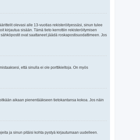
ttelit olevasi alle 13-vuotias rekisteröityessäsi, sinun tulee
it kirjautua sisään. Tämä tieto kerrottiin rekisteröitymisen
ai sähköpostit ovat saattaneet jäädä roskapostisuodattimeen. Jos
staaksesi, että sinulla ei ole porttikieltoja. On myös
neet pitkään aikaan pienentääkseen tietokantansa kokoa. Jos näin
jeita ja sinun pitäisi kohta pystyä kirjautumaan uudelleen.