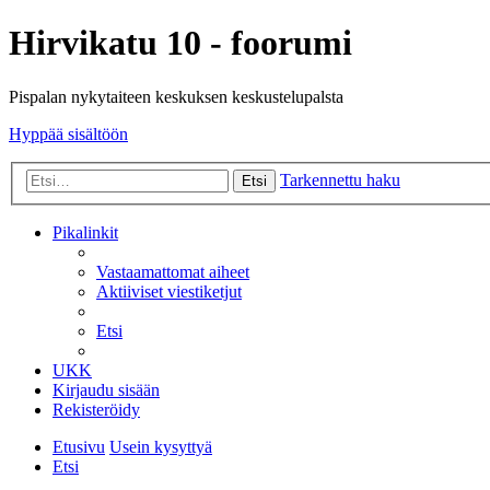
Hirvikatu 10 - foorumi
Pispalan nykytaiteen keskuksen keskustelupalsta
Hyppää sisältöön
Tarkennettu haku
Etsi
Pikalinkit
Vastaamattomat aiheet
Aktiiviset viestiketjut
Etsi
UKK
Kirjaudu sisään
Rekisteröidy
Etusivu
Usein kysyttyä
Etsi