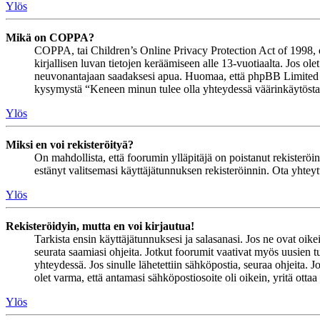
Ylös
Mikä on COPPA?
COPPA, tai Children’s Online Privacy Protection Act of 1998, on 
kirjallisen luvan tietojen keräämiseen alle 13-vuotiaalta. Jos ol
neuvonantajaan saadaksesi apua. Huomaa, että phpBB Limited ja 
kysymystä “Keneen minun tulee olla yhteydessä väärinkäytöstapau
Ylös
Miksi en voi rekisteröityä?
On mahdollista, että foorumin ylläpitäjä on poistanut rekisteröinn
estänyt valitsemasi käyttäjätunnuksen rekisteröinnin. Ota yhteyt
Ylös
Rekisteröidyin, mutta en voi kirjautua!
Tarkista ensin käyttäjätunnuksesi ja salasanasi. Jos ne ovat oike
seurata saamiasi ohjeita. Jotkut foorumit vaativat myös uusien tu
yhteydessä. Jos sinulle lähetettiin sähköpostia, seuraa ohjeita. 
olet varma, että antamasi sähköpostiosoite oli oikein, yritä ottaa
Ylös