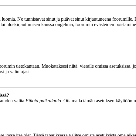
luomia. Ne tunnistavat sinut ja pitävät sinut kirjautuneena foorumille. E
n tai uloskirjautumisen kanssa ongelmia, foorumin evästeiden poistamine
n foorumin tietokantaan. Muokataksesi niitä, vieraile omissa asetuksissa,
i ja valintojasi.
issä?
isuuden valita
Piilota paikallaolo
. Ottamalla tämän asetuksen käyttöön näyt
se jossa itse olet. Tässä tapauksessa valitse omista asetuksista oma ai