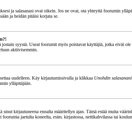
esi ja salasanasi ovat oikein. Jos ne ovat, ota yhteyttä foorumin ylläpit
ään ja heidän pitäisi korjata se.
än?!
stä jostain syystä. Useat foorumit myös poistavat käyttäjiä, jotka eivät o
teluun aktiivisemmin.
asettaa uudelleen. Käy kirjautumissivulla ja klikkaa
Unohdin salasanani
umin ylläpitäjään.
tää sinut kirjautuneena ennalta määritellyn ajan. Tämä estää muita vääri
ät foorumia jaetulta koneelta, esim. kirjastossa, nettikahvilassa tai koulu