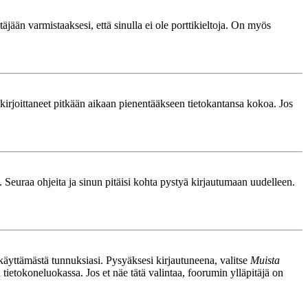
äjään varmistaaksesi, että sinulla ei ole porttikieltoja. On myös
le kirjoittaneet pitkään aikaan pienentääkseen tietokantansa kokoa. Jos
. Seuraa ohjeita ja sinun pitäisi kohta pystyä kirjautumaan uudelleen.
nkäyttämästä tunnuksiasi. Pysyäksesi kirjautuneena, valitse
Muista
n tietokoneluokassa. Jos et näe tätä valintaa, foorumin ylläpitäjä on