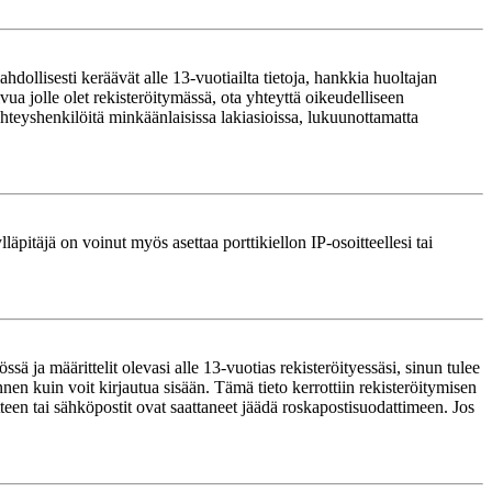
ollisesti keräävät alle 13-vuotiailta tietoja, hankkia huoltajan
ua jolle olet rekisteröitymässä, ota yhteyttä oikeudelliseen
teyshenkilöitä minkäänlaisissa lakiasioissa, lukuunottamatta
läpitäjä on voinut myös asettaa porttikiellon IP-osoitteellesi tai
ä ja määrittelit olevasi alle 13-vuotias rekisteröityessäsi, sinun tulee
nnen kuin voit kirjautua sisään. Tämä tieto kerrottiin rekisteröitymisen
itteen tai sähköpostit ovat saattaneet jäädä roskapostisuodattimeen. Jos