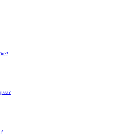
ään?!
jissä?
n?