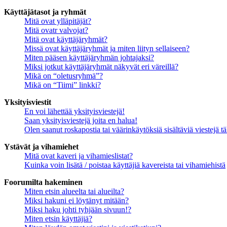
Käyttäjätasot ja ryhmät
Mitä ovat ylläpitäjät?
Mitä ovatr valvojat?
Mitä ovat käyttäjäryhmät?
Missä ovat käyttäjäryhmät ja miten liityn sellaiseen?
Miten pääsen käyttäjäryhmän johtajaksi?
Miksi jotkut käyttäjäryhmät näkyvät eri väreillä?
Mikä on “oletusryhmä”?
Mikä on “Tiimi” linkki?
Yksityisviestit
En voi lähettää yksityisviestejä!
Saan yksityisviestejä joita en halua!
Olen saanut roskapostia tai väärinkäytöksiä sisältäviä viestejä tä
Ystävät ja vihamiehet
Mitä ovat kaveri ja vihamieslistat?
Kuinka voin lisätä / poistaa käyttäjiä kavereista tai vihamiehistä
Foorumilta hakeminen
Miten etsin alueelta tai alueilta?
Miksi hakuni ei löytänyt mitään?
Miksi haku johti tyhjään sivuun!?
Miten etsin käyttäjiä?