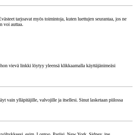
västeet tarjoavat myös toimintoja, kuten luettujen seurantaa, jos ne
n voi auttaa.
 johon vievä linkki löytyy yleensä klikkaamalla käyttäjänimeäsi
 vain ylläpitäjille, valvojille ja itsellesi. Sinut lasketaan piilossa
kavyöhykkeesi, esim. Lontoo, Pariisi, New York, Sidney, jne.