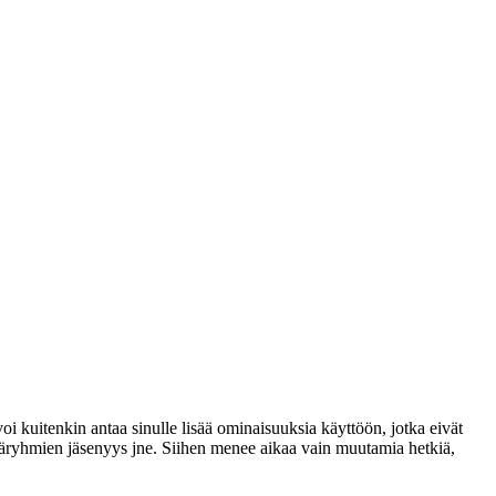
voi kuitenkin antaa sinulle lisää ominaisuuksia käyttöön, jotka eivät
täjäryhmien jäsenyys jne. Siihen menee aikaa vain muutamia hetkiä,