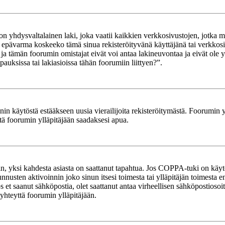
yhdysvaltalainen laki, joka vaatii kaikkien verkkosivustojen, jotka mahd
et epävarma koskeeko tämä sinua rekisteröityvänä käyttäjänä tai verkkosiv
tämän foorumin omistajat eivät voi antaa lakineuvontaa ja eivät ole yh
ksissa tai lakiasioissa tähän foorumiin liittyen?”.
in käytöstä estääkseen uusia vierailijoita rekisteröitymästä. Foorumin yl
tä foorumin ylläpitäjään saadaksesi apua.
in, yksi kahdesta asiasta on saattanut tapahtua. Jos COPPA-tuki on käytöss
nnusten aktivoinnin joko sinun itsesi toimesta tai ylläpitäjän toimesta e
Jos et saanut sähköpostia, olet saattanut antaa virheellisen sähköpostioso
 yhteyttä foorumin ylläpitäjään.