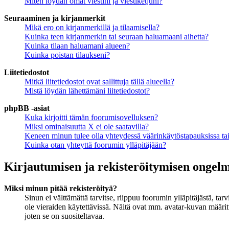
Miten löydän omat viestini ja viestiketjuni?
Seuraaminen ja kirjanmerkit
Mikä ero on kirjanmerkillä ja tilaamisella?
Kuinka teen kirjanmerkin tai seuraan haluamaani aihetta?
Kuinka tilaan haluamani alueen?
Kuinka poistan tilaukseni?
Liitetiedostot
Mitkä liitetiedostot ovat sallittuja tällä alueella?
Mistä löydän lähettämäni liitetiedostot?
phpBB -asiat
Kuka kirjoitti tämän foorumisovelluksen?
Miksi ominaisuutta X ei ole saatavilla?
Keneen minun tulee olla yhteydessä väärinkäytöstapauksissa tai 
Kuinka otan yhteyttä foorumin ylläpitäjään?
Kirjautumisen ja rekisteröitymisen ongel
Miksi minun pitää rekisteröityä?
Sinun ei välttämättä tarvitse, riippuu foorumin ylläpitäjästä, ta
ole vieraiden käytettävissä. Näitä ovat mm. avatar-kuvan määritt
joten se on suositeltavaa.