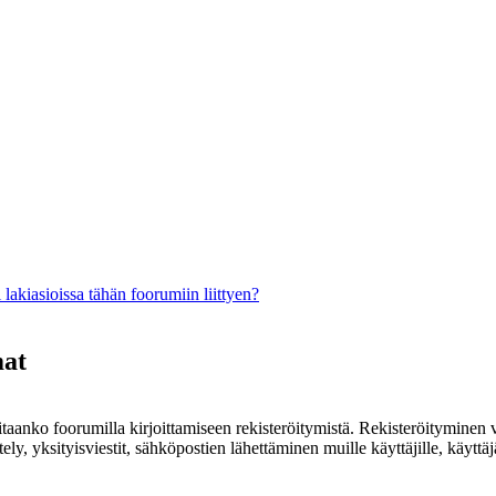
lakiasioissa tähän foorumiin liittyen?
mat
rvitaanko foorumilla kirjoittamiseen rekisteröitymistä. Rekisteröityminen 
ely, yksityisviestit, sähköpostien lähettäminen muille käyttäjille, käyt