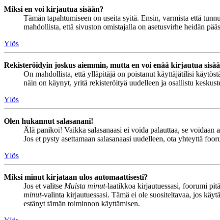
Miksi en voi kirjautua sisään?
Tämän tapahtumiseen on useita syitä. Ensin, varmista että tunnuks
mahdollista, että sivuston omistajalla on asetusvirhe heidän pääss
Ylös
Rekisteröidyin joskus aiemmin, mutta en voi enää kirjautua sisä
On mahdollista, että ylläpitäjä on poistanut käyttäjätilisi käytö
näin on käynyt, yritä rekisteröityä uudelleen ja osallistu keskus
Ylös
Olen hukannut salasanani!
Älä panikoi! Vaikka salasanaasi ei voida palauttaa, se voidaan 
Jos et pysty asettamaan salasanaasi uudelleen, ota yhteyttä foor
Ylös
Miksi minut kirjataan ulos automaattisesti?
Jos et valitse
Muista minut
-laatikkoa kirjautuessasi, foorumi pi
minut
-valinta kirjautuessasi. Tämä ei ole suositeltavaa, jos käyt
estänyt tämän toiminnon käyttämisen.