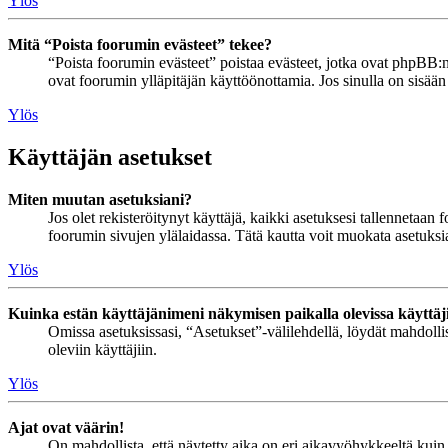
Ylös
Mitä “Poista foorumin evästeet” tekee?
“Poista foorumin evästeet” poistaa evästeet, jotka ovat phpBB:n 
ovat foorumin ylläpitäjän käyttöönottamia. Jos sinulla on sisää
Ylös
Käyttäjän asetukset
Miten muutan asetuksiani?
Jos olet rekisteröitynyt käyttäjä, kaikki asetuksesi tallennetaa
foorumin sivujen ylälaidassa. Tätä kautta voit muokata asetuksias
Ylös
Kuinka estän käyttäjänimeni näkymisen paikalla olevissa käyttäj
Omissa asetuksissasi, “Asetukset”-välilehdellä, löydät mahdoll
oleviin käyttäjiin.
Ylös
Ajat ovat väärin!
On mahdollista, että näytetty aika on eri aikavyöhykkeeltä kuin 