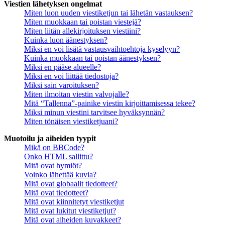
Viestien lähetyksen ongelmat
Miten luon uuden viestiketjun tai lähetän vastauksen?
Miten muokkaan tai poistan viestejä?
Miten liitän allekirjoituksen viestiini?
Kuinka luon äänestyksen?
Miksi en voi lisätä vastausvaihtoehtoja kyselyyn?
Kuinka muokkaan tai poistan äänestyksen?
Miksi en pääse alueelle?
Miksi en voi liittää tiedostoja?
Miksi sain varoituksen?
Miten ilmoitan viestin valvojalle?
Mitä “Tallenna”-painike viestin kirjoittamisessa tekee?
Miksi minun viestini tarvitsee hyväksynnän?
Miten tönäisen viestiketjuani?
Muotoilu ja aiheiden tyypit
Mikä on BBCode?
Onko HTML sallittu?
Mitä ovat hymiöt?
Voinko lähettää kuvia?
Mitä ovat globaalit tiedotteet?
Mitä ovat tiedotteet?
Mitä ovat kiinnitetyt viestiketjut
Mitä ovat lukitut viestiketjut?
Mitä ovat aiheiden kuvakkeet?