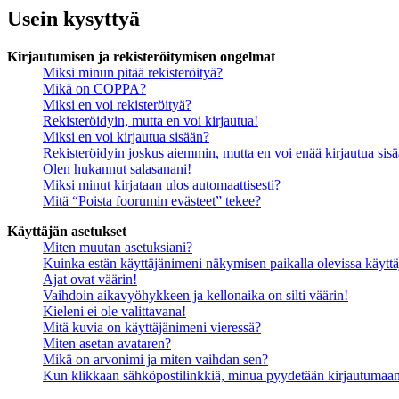
Usein kysyttyä
Kirjautumisen ja rekisteröitymisen ongelmat
Miksi minun pitää rekisteröityä?
Mikä on COPPA?
Miksi en voi rekisteröityä?
Rekisteröidyin, mutta en voi kirjautua!
Miksi en voi kirjautua sisään?
Rekisteröidyin joskus aiemmin, mutta en voi enää kirjautua sis
Olen hukannut salasanani!
Miksi minut kirjataan ulos automaattisesti?
Mitä “Poista foorumin evästeet” tekee?
Käyttäjän asetukset
Miten muutan asetuksiani?
Kuinka estän käyttäjänimeni näkymisen paikalla olevissa käyttä
Ajat ovat väärin!
Vaihdoin aikavyöhykkeen ja kellonaika on silti väärin!
Kieleni ei ole valittavana!
Mitä kuvia on käyttäjänimeni vieressä?
Miten asetan avataren?
Mikä on arvonimi ja miten vaihdan sen?
Kun klikkaan sähköpostilinkkiä, minua pyydetään kirjautumaa