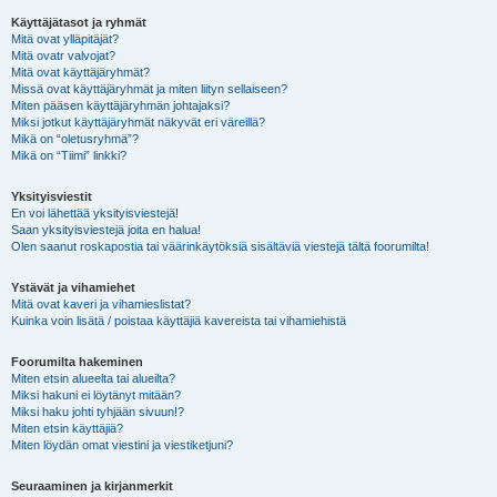
Käyttäjätasot ja ryhmät
Mitä ovat ylläpitäjät?
Mitä ovatr valvojat?
Mitä ovat käyttäjäryhmät?
Missä ovat käyttäjäryhmät ja miten liityn sellaiseen?
Miten pääsen käyttäjäryhmän johtajaksi?
Miksi jotkut käyttäjäryhmät näkyvät eri väreillä?
Mikä on “oletusryhmä”?
Mikä on “Tiimi” linkki?
Yksityisviestit
En voi lähettää yksityisviestejä!
Saan yksityisviestejä joita en halua!
Olen saanut roskapostia tai väärinkäytöksiä sisältäviä viestejä tältä foorumilta!
Ystävät ja vihamiehet
Mitä ovat kaveri ja vihamieslistat?
Kuinka voin lisätä / poistaa käyttäjiä kavereista tai vihamiehistä
Foorumilta hakeminen
Miten etsin alueelta tai alueilta?
Miksi hakuni ei löytänyt mitään?
Miksi haku johti tyhjään sivuun!?
Miten etsin käyttäjiä?
Miten löydän omat viestini ja viestiketjuni?
Seuraaminen ja kirjanmerkit