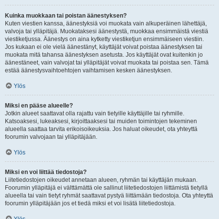
Kuinka muokkaan tai poistan äänestyksen?
Kuten viestien kanssa, äänestyksiä voi muokata vain alkuperäinen lähettäjä,
valvoja tai ylläpitäjä. Muokataksesi äänestystä, muokkaa ensimmäistä viestiä
viestiketjussa. Äänestys on aina kytketty viestiketjun ensimmäiseen viestiin.
Jos kukaan ei ole vielä äänestänyt, käyttäjät voivat poistaa äänestyksen tai
muokata mitä tahansa äänestyksen asetusta. Jos käyttäjät ovat kuitenkin jo
äänestäneet, vain valvojat tai ylläpitäjät voivat muokata tai poistaa sen. Tämä
estää äänestysvaihtoehtojen vaihtamisen kesken äänestyksen.
Ylös
Miksi en pääse alueelle?
Jotkin alueet saattavat olla rajattu vain tietyille käyttäjille tai ryhmille.
Katsoaksesi, lukeaksesi, kirjoittaaksesi tai muiden toimintojen tekeminen
alueella saattaa tarvita erikoisoikeuksia. Jos haluat oikeudet, ota yhteyttä
foorumin valvojaan tai ylläpitäjään.
Ylös
Miksi en voi liittää tiedostoja?
Liitetiedostojen oikeudet annetaan alueen, ryhmän tai käyttäjän mukaan.
Foorumin ylläpitäjä ei välttämättä ole sallinut liitetiedostojen liittämistä tietyllä
alueella tai vain tietyt ryhmät saattavat pystyä liittämään tiedostoja. Ota yhteyttä
foorumin ylläpitäjään jos et tiedä miksi et voi lisätä liitetiedostoja.