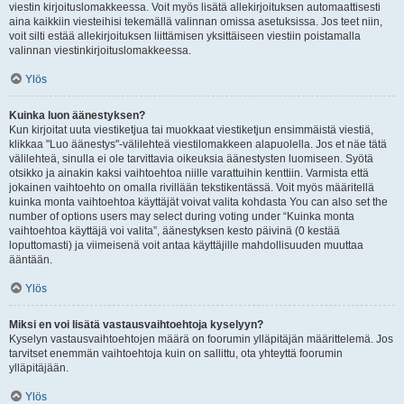
viestin kirjoituslomakkeessa. Voit myös lisätä allekirjoituksen automaattisesti
aina kaikkiin viesteihisi tekemällä valinnan omissa asetuksissa. Jos teet niin,
voit silti estää allekirjoituksen liittämisen yksittäiseen viestiin poistamalla
valinnan viestinkirjoituslomakkeessa.
Ylös
Kuinka luon äänestyksen?
Kun kirjoitat uuta viestiketjua tai muokkaat viestiketjun ensimmäistä viestiä,
klikkaa "Luo äänestys"-välilehteä viestilomakkeen alapuolella. Jos et näe tätä
välilehteä, sinulla ei ole tarvittavia oikeuksia äänestysten luomiseen. Syötä
otsikko ja ainakin kaksi vaihtoehtoa niille varattuihin kenttiin. Varmista että
jokainen vaihtoehto on omalla rivillään tekstikentässä. Voit myös määritellä
kuinka monta vaihtoehtoa käyttäjät voivat valita kohdasta You can also set the
number of options users may select during voting under “Kuinka monta
vaihtoehtoa käyttäjä voi valita”, äänestyksen kesto päivinä (0 kestää
loputtomasti) ja viimeisenä voit antaa käyttäjille mahdollisuuden muuttaa
ääntään.
Ylös
Miksi en voi lisätä vastausvaihtoehtoja kyselyyn?
Kyselyn vastausvaihtoehtojen määrä on foorumin ylläpitäjän määrittelemä. Jos
tarvitset enemmän vaihtoehtoja kuin on sallittu, ota yhteyttä foorumin
ylläpitäjään.
Ylös