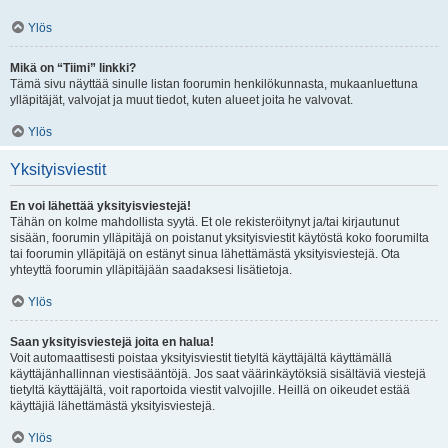
Ylös
Mikä on “Tiimi” linkki?
Tämä sivu näyttää sinulle listan foorumin henkilökunnasta, mukaanluettuna
ylläpitäjät, valvojat ja muut tiedot, kuten alueet joita he valvovat.
Ylös
Yksityisviestit
En voi lähettää yksityisviestejä!
Tähän on kolme mahdollista syytä. Et ole rekisteröitynyt ja/tai kirjautunut
sisään, foorumin ylläpitäjä on poistanut yksityisviestit käytöstä koko foorumilta
tai foorumin ylläpitäjä on estänyt sinua lähettämästä yksityisviestejä. Ota
yhteyttä foorumin ylläpitäjään saadaksesi lisätietoja.
Ylös
Saan yksityisviestejä joita en halua!
Voit automaattisesti poistaa yksityisviestit tietyltä käyttäjältä käyttämällä
käyttäjänhallinnan viestisääntöjä. Jos saat väärinkäytöksiä sisältäviä viestejä
tietyltä käyttäjältä, voit raportoida viestit valvojille. Heillä on oikeudet estää
käyttäjiä lähettämästä yksityisviestejä.
Ylös