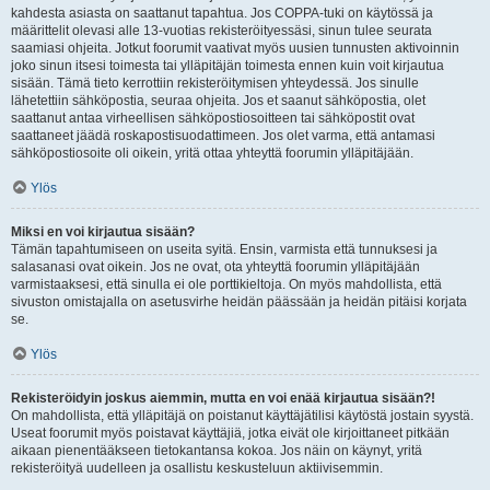
kahdesta asiasta on saattanut tapahtua. Jos COPPA-tuki on käytössä ja
määrittelit olevasi alle 13-vuotias rekisteröityessäsi, sinun tulee seurata
saamiasi ohjeita. Jotkut foorumit vaativat myös uusien tunnusten aktivoinnin
joko sinun itsesi toimesta tai ylläpitäjän toimesta ennen kuin voit kirjautua
sisään. Tämä tieto kerrottiin rekisteröitymisen yhteydessä. Jos sinulle
lähetettiin sähköpostia, seuraa ohjeita. Jos et saanut sähköpostia, olet
saattanut antaa virheellisen sähköpostiosoitteen tai sähköpostit ovat
saattaneet jäädä roskapostisuodattimeen. Jos olet varma, että antamasi
sähköpostiosoite oli oikein, yritä ottaa yhteyttä foorumin ylläpitäjään.
Ylös
Miksi en voi kirjautua sisään?
Tämän tapahtumiseen on useita syitä. Ensin, varmista että tunnuksesi ja
salasanasi ovat oikein. Jos ne ovat, ota yhteyttä foorumin ylläpitäjään
varmistaaksesi, että sinulla ei ole porttikieltoja. On myös mahdollista, että
sivuston omistajalla on asetusvirhe heidän päässään ja heidän pitäisi korjata
se.
Ylös
Rekisteröidyin joskus aiemmin, mutta en voi enää kirjautua sisään?!
On mahdollista, että ylläpitäjä on poistanut käyttäjätilisi käytöstä jostain syystä.
Useat foorumit myös poistavat käyttäjiä, jotka eivät ole kirjoittaneet pitkään
aikaan pienentääkseen tietokantansa kokoa. Jos näin on käynyt, yritä
rekisteröityä uudelleen ja osallistu keskusteluun aktiivisemmin.