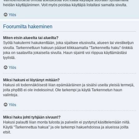
Vaihtoehtoisesti omista asetuksista voit lisätä käyttäjiä suoraan syöttämällä
heidän käyttäjänimen. Voit myös poistaa käyttäjiä listaltasi samalta sivulta.
Ylös
Foorumilta hakeminen
Miten etsin alueelta tai alueilta?
Syötä hakutermi hakukenttään, joka sijaitsee etusivulla, alueen tai viestiketjun
sivulla. Tarkennettuun hakuun pääset klikkaamalla “Tarkennettu haku”-linkkiä
joka on saatavilla jokaisella sivulla. Haun sijainti voi riippua käyttämästäsi
tyylistä.
Ylös
Miksi hakuni ei löytänyt mitään?
Hakusi oli todennäköisesti liian epämääräinen ja sisälsi useita yleisiä termejä,
joita phpBB ei ole indeksoinut. Ole tarkempi ja käytä Tarkennetun haun
valintoja.
Ylös
Miksi haku johti tyhjään sivuun!?
Hakusi palautti liian monta tulosta ja palvelin ei pystynyt käsittelemään niitä.
Käytä “Tarkennettua hakua” ja ole tarkempi hakuehdoissa ja alueissa joilta
etsit.