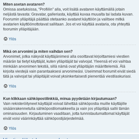
Miten asetan avataren?
Omissa asetuksissa, “Profiilin” alla, voit lisätä avataren käyttämällä jotain
neljästä tavasta: Gravatar, galleriasta, käyttää kuvaa muualta tai ladata kuvan.
Foorumin ylläpitäjä päättää otetaanko avataret käyttöön ja valitsee mitkä
avatarien käyttöönottotavat sallitaan. Jos et voi käyttää avataria, ota yhteyttä
foorumin ylläpitäjään.
Ylös
Mikä on arvonimi ja miten vaihdan sen?
Arvonimet, jotka näkyvät käyttäjänimesi alla osoittavat kirjoittamiesi viestien
määrän tai tietyt käyttäjät, kuten ylläpitäjät tai valvojat. Yleensä et voi vaihtaa
minkään arvonimen tekstiä, sillä nämä ovat ylläpitäjän määrittelemiä. Älä
kirjoita viestejä vain parantaaksesi arvonimeäsi. Useimmat foorumit eivät siedä
tätä ja valvojat tai ylläpitäjät voivat yksinkertaisesti pienentää viestilaskuriasi.
Ylös
Kun klikkaan sähköpostilinkkiä, minua pyydetään kirjautumaan?
Vain rekisteröityneet käyttäjät voivat lähettää sähköpostia muille käyttäjille
sisäänrakennetulla sähköpostilomakkeella ja vain jos ylläpitäjä sallii tämän
ominaisuuden. Kirjautuminen vaaditaan, jotta tunnistautumattomat käyttäjät
eivät voisi väärinkäyttää sähköpostijärjestelmää.
Ylös