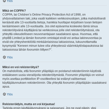
Ylös
Mikä on COPPA?
COPPA, tai Children’s Online Privacy Protection Act of 1998, on
yhdysvaltalainen laki, joka vaatii kaikkien verkkosivustojen, jotka mahdollisesti
keräävät alle 13-vuotiailta tietoja, hankkia huoltajan kirjallisen luvan tietojen
keräämiseen alle 13-vuotiaalta. Jos olet epävarma koskeeko tämä sinua
rekisteröityvänä käyttäjänä tai verkkosivua jolle olet rekisteröitymässä, ota
yhteyttä oikeudelliseen neuvonantajaan saadaksesi apua. Huomaa, että
phpBB Limited ja tämän foorumin omistajat eivät voi antaa lakineuvontaa ja
eivät ole yhteyshenkilöitä minkäänlaisissa lakiasioissa, lukuunottamatta
kysymystä “Keneen minun tulee olla yhteydessä väärinkäytöstapauksissa tai
lakiasioissa tähän foorumiin liittyen?”.
Ylös
Miksi en voi rekisteröityä?
On mahdollista, että foorumin ylläpitäjä on poistanut rekisteröinnin käytöstä
estääkseen uusia vierailijoita rekisteröitymästä. Foorumin ylläpitäjä on voinut
myös asettaa porttikiellon IP-osoitteellesi tai estänyt valitsemasi
käyttäjätunnuksen rekisteröinnin. Ota yhteyttä foorumin ylläpitäjään saadaksesi
apua.
Ylös
Rekisteröidyin, mutta en voi kirjautua!
Tarkista ensin käyttäjätunnuksesi ja salasanasi. Jos ne ovat oikein, yksi