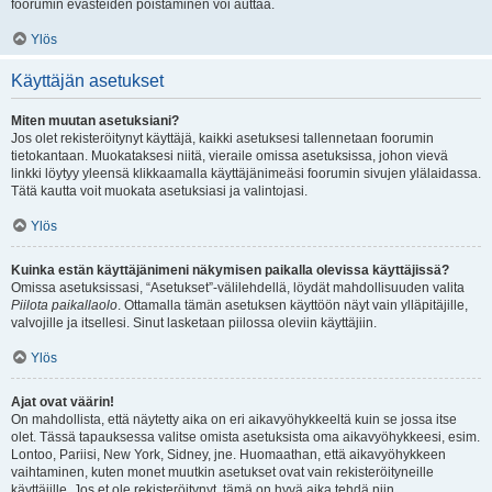
foorumin evästeiden poistaminen voi auttaa.
Ylös
Käyttäjän asetukset
Miten muutan asetuksiani?
Jos olet rekisteröitynyt käyttäjä, kaikki asetuksesi tallennetaan foorumin
tietokantaan. Muokataksesi niitä, vieraile omissa asetuksissa, johon vievä
linkki löytyy yleensä klikkaamalla käyttäjänimeäsi foorumin sivujen ylälaidassa.
Tätä kautta voit muokata asetuksiasi ja valintojasi.
Ylös
Kuinka estän käyttäjänimeni näkymisen paikalla olevissa käyttäjissä?
Omissa asetuksissasi, “Asetukset”-välilehdellä, löydät mahdollisuuden valita
Piilota paikallaolo
. Ottamalla tämän asetuksen käyttöön näyt vain ylläpitäjille,
valvojille ja itsellesi. Sinut lasketaan piilossa oleviin käyttäjiin.
Ylös
Ajat ovat väärin!
On mahdollista, että näytetty aika on eri aikavyöhykkeeltä kuin se jossa itse
olet. Tässä tapauksessa valitse omista asetuksista oma aikavyöhykkeesi, esim.
Lontoo, Pariisi, New York, Sidney, jne. Huomaathan, että aikavyöhykkeen
vaihtaminen, kuten monet muutkin asetukset ovat vain rekisteröityneille
käyttäjille. Jos et ole rekisteröitynyt, tämä on hyvä aika tehdä niin.