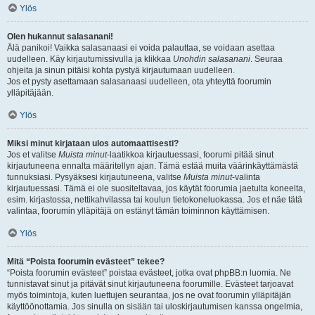
Ylös
Olen hukannut salasanani!
Älä panikoi! Vaikka salasanaasi ei voida palauttaa, se voidaan asettaa
uudelleen. Käy kirjautumissivulla ja klikkaa
Unohdin salasanani
. Seuraa
ohjeita ja sinun pitäisi kohta pystyä kirjautumaan uudelleen.
Jos et pysty asettamaan salasanaasi uudelleen, ota yhteyttä foorumin
ylläpitäjään.
Ylös
Miksi minut kirjataan ulos automaattisesti?
Jos et valitse
Muista minut
-laatikkoa kirjautuessasi, foorumi pitää sinut
kirjautuneena ennalta määritellyn ajan. Tämä estää muita väärinkäyttämästä
tunnuksiasi. Pysyäksesi kirjautuneena, valitse
Muista minut
-valinta
kirjautuessasi. Tämä ei ole suositeltavaa, jos käytät foorumia jaetulta koneelta,
esim. kirjastossa, nettikahvilassa tai koulun tietokoneluokassa. Jos et näe tätä
valintaa, foorumin ylläpitäjä on estänyt tämän toiminnon käyttämisen.
Ylös
Mitä “Poista foorumin evästeet” tekee?
“Poista foorumin evästeet” poistaa evästeet, jotka ovat phpBB:n luomia. Ne
tunnistavat sinut ja pitävät sinut kirjautuneena foorumille. Evästeet tarjoavat
myös toimintoja, kuten luettujen seurantaa, jos ne ovat foorumin ylläpitäjän
käyttöönottamia. Jos sinulla on sisään tai uloskirjautumisen kanssa ongelmia,