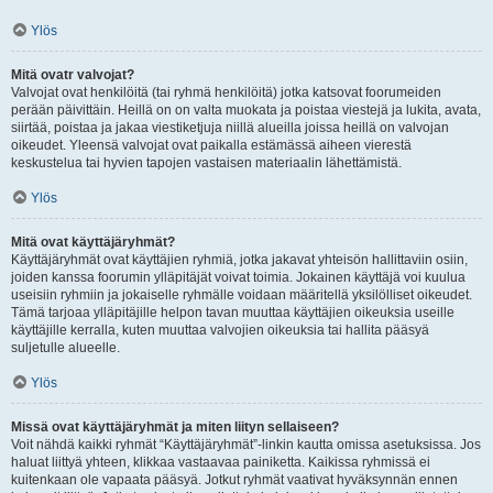
Ylös
Mitä ovatr valvojat?
Valvojat ovat henkilöitä (tai ryhmä henkilöitä) jotka katsovat foorumeiden
perään päivittäin. Heillä on on valta muokata ja poistaa viestejä ja lukita, avata,
siirtää, poistaa ja jakaa viestiketjuja niillä alueilla joissa heillä on valvojan
oikeudet. Yleensä valvojat ovat paikalla estämässä aiheen vierestä
keskustelua tai hyvien tapojen vastaisen materiaalin lähettämistä.
Ylös
Mitä ovat käyttäjäryhmät?
Käyttäjäryhmät ovat käyttäjien ryhmiä, jotka jakavat yhteisön hallittaviin osiin,
joiden kanssa foorumin ylläpitäjät voivat toimia. Jokainen käyttäjä voi kuulua
useisiin ryhmiin ja jokaiselle ryhmälle voidaan määritellä yksilölliset oikeudet.
Tämä tarjoaa ylläpitäjille helpon tavan muuttaa käyttäjien oikeuksia useille
käyttäjille kerralla, kuten muuttaa valvojien oikeuksia tai hallita pääsyä
suljetulle alueelle.
Ylös
Missä ovat käyttäjäryhmät ja miten liityn sellaiseen?
Voit nähdä kaikki ryhmät “Käyttäjäryhmät”-linkin kautta omissa asetuksissa. Jos
haluat liittyä yhteen, klikkaa vastaavaa painiketta. Kaikissa ryhmissä ei
kuitenkaan ole vapaata pääsyä. Jotkut ryhmät vaativat hyväksynnän ennen