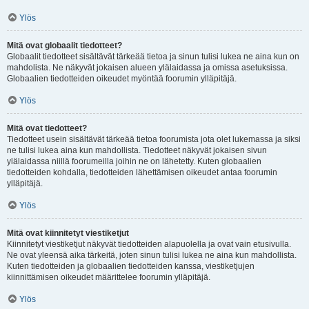
Ylös
Mitä ovat globaalit tiedotteet?
Globaalit tiedotteet sisältävät tärkeää tietoa ja sinun tulisi lukea ne aina kun on
mahdolista. Ne näkyvät jokaisen alueen ylälaidassa ja omissa asetuksissa.
Globaalien tiedotteiden oikeudet myöntää foorumin ylläpitäjä.
Ylös
Mitä ovat tiedotteet?
Tiedotteet usein sisältävät tärkeää tietoa foorumista jota olet lukemassa ja siksi
ne tulisi lukea aina kun mahdollista. Tiedotteet näkyvät jokaisen sivun
ylälaidassa niillä foorumeilla joihin ne on lähetetty. Kuten globaalien
tiedotteiden kohdalla, tiedotteiden lähettämisen oikeudet antaa foorumin
ylläpitäjä.
Ylös
Mitä ovat kiinnitetyt viestiketjut
Kiinnitetyt viestiketjut näkyvät tiedotteiden alapuolella ja ovat vain etusivulla.
Ne ovat yleensä aika tärkeitä, joten sinun tulisi lukea ne aina kun mahdollista.
Kuten tiedotteiden ja globaalien tiedotteiden kanssa, viestiketjujen
kiinnittämisen oikeudet määrittelee foorumin ylläpitäjä.
Ylös