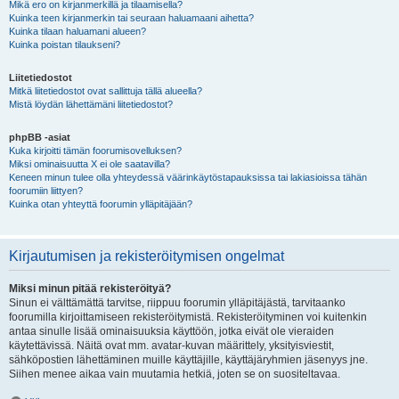
Mikä ero on kirjanmerkillä ja tilaamisella?
Kuinka teen kirjanmerkin tai seuraan haluamaani aihetta?
Kuinka tilaan haluamani alueen?
Kuinka poistan tilaukseni?
Liitetiedostot
Mitkä liitetiedostot ovat sallittuja tällä alueella?
Mistä löydän lähettämäni liitetiedostot?
phpBB -asiat
Kuka kirjoitti tämän foorumisovelluksen?
Miksi ominaisuutta X ei ole saatavilla?
Keneen minun tulee olla yhteydessä väärinkäytöstapauksissa tai lakiasioissa tähän
foorumiin liittyen?
Kuinka otan yhteyttä foorumin ylläpitäjään?
Kirjautumisen ja rekisteröitymisen ongelmat
Miksi minun pitää rekisteröityä?
Sinun ei välttämättä tarvitse, riippuu foorumin ylläpitäjästä, tarvitaanko
foorumilla kirjoittamiseen rekisteröitymistä. Rekisteröityminen voi kuitenkin
antaa sinulle lisää ominaisuuksia käyttöön, jotka eivät ole vieraiden
käytettävissä. Näitä ovat mm. avatar-kuvan määrittely, yksityisviestit,
sähköpostien lähettäminen muille käyttäjille, käyttäjäryhmien jäsenyys jne.
Siihen menee aikaa vain muutamia hetkiä, joten se on suositeltavaa.