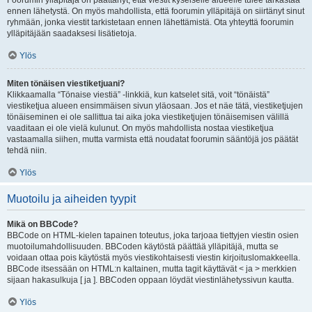
Foorumin ylläpitäjä on päättänyt, että viestit kyseiselle alueelle tulee tarkastaa
ennen lähetystä. On myös mahdollista, että foorumin ylläpitäjä on siirtänyt sinut
ryhmään, jonka viestit tarkistetaan ennen lähettämistä. Ota yhteyttä foorumin
ylläpitäjään saadaksesi lisätietoja.
Ylös
Miten tönäisen viestiketjuani?
Klikkaamalla “Tönaise viestiä” -linkkiä, kun katselet sitä, voit “tönäistä”
viestiketjua alueen ensimmäisen sivun yläosaan. Jos et näe tätä, viestiketjujen
tönäiseminen ei ole sallittua tai aika joka viestiketjujen tönäisemisen välillä
vaaditaan ei ole vielä kulunut. On myös mahdollista nostaa viestiketjua
vastaamalla siihen, mutta varmista että noudatat foorumin sääntöjä jos päätät
tehdä niin.
Ylös
Muotoilu ja aiheiden tyypit
Mikä on BBCode?
BBCode on HTML-kielen tapainen toteutus, joka tarjoaa tiettyjen viestin osien
muotoilumahdollisuuden. BBCoden käytöstä päättää ylläpitäjä, mutta se
voidaan ottaa pois käytöstä myös viestikohtaisesti viestin kirjoituslomakkeella.
BBCode itsessään on HTML:n kaltainen, mutta tagit käyttävät < ja > merkkien
sijaan hakasulkuja [ ja ]. BBCoden oppaan löydät viestinlähetyssivun kautta.
Ylös