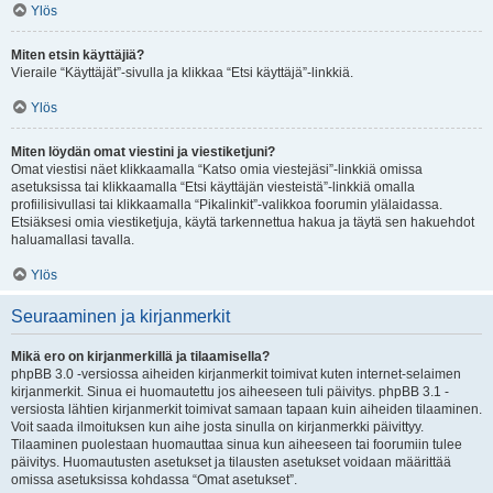
Ylös
Miten etsin käyttäjiä?
Vieraile “Käyttäjät”-sivulla ja klikkaa “Etsi käyttäjä”-linkkiä.
Ylös
Miten löydän omat viestini ja viestiketjuni?
Omat viestisi näet klikkaamalla “Katso omia viestejäsi”-linkkiä omissa
asetuksissa tai klikkaamalla “Etsi käyttäjän viesteistä”-linkkiä omalla
profiilisivullasi tai klikkaamalla “Pikalinkit”-valikkoa foorumin ylälaidassa.
Etsiäksesi omia viestiketjuja, käytä tarkennettua hakua ja täytä sen hakuehdot
haluamallasi tavalla.
Ylös
Seuraaminen ja kirjanmerkit
Mikä ero on kirjanmerkillä ja tilaamisella?
phpBB 3.0 -versiossa aiheiden kirjanmerkit toimivat kuten internet-selaimen
kirjanmerkit. Sinua ei huomautettu jos aiheeseen tuli päivitys. phpBB 3.1 -
versiosta lähtien kirjanmerkit toimivat samaan tapaan kuin aiheiden tilaaminen.
Voit saada ilmoituksen kun aihe josta sinulla on kirjanmerkki päivittyy.
Tilaaminen puolestaan huomauttaa sinua kun aiheeseen tai foorumiin tulee
päivitys. Huomautusten asetukset ja tilausten asetukset voidaan määrittää
omissa asetuksissa kohdassa “Omat asetukset”.