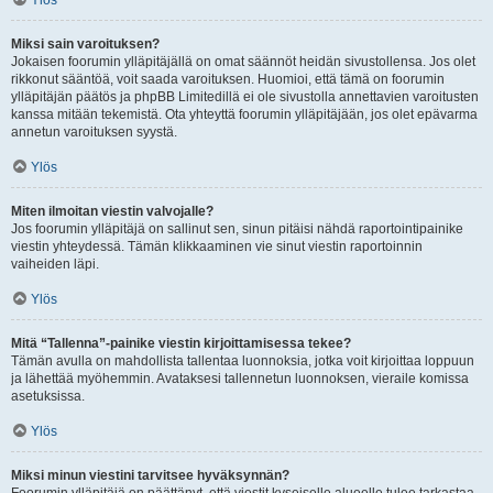
Ylös
Miksi sain varoituksen?
Jokaisen foorumin ylläpitäjällä on omat säännöt heidän sivustollensa. Jos olet
rikkonut sääntöä, voit saada varoituksen. Huomioi, että tämä on foorumin
ylläpitäjän päätös ja phpBB Limitedillä ei ole sivustolla annettavien varoitusten
kanssa mitään tekemistä. Ota yhteyttä foorumin ylläpitäjään, jos olet epävarma
annetun varoituksen syystä.
Ylös
Miten ilmoitan viestin valvojalle?
Jos foorumin ylläpitäjä on sallinut sen, sinun pitäisi nähdä raportointipainike
viestin yhteydessä. Tämän klikkaaminen vie sinut viestin raportoinnin
vaiheiden läpi.
Ylös
Mitä “Tallenna”-painike viestin kirjoittamisessa tekee?
Tämän avulla on mahdollista tallentaa luonnoksia, jotka voit kirjoittaa loppuun
ja lähettää myöhemmin. Avataksesi tallennetun luonnoksen, vieraile komissa
asetuksissa.
Ylös
Miksi minun viestini tarvitsee hyväksynnän?