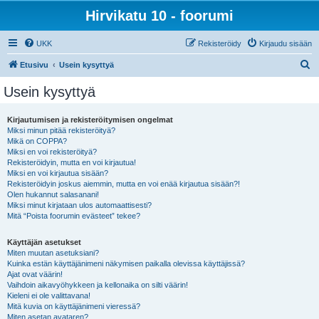
Hirvikatu 10 - foorumi
UKK
Rekisteröidy
Kirjaudu sisään
E
Etusivu
Usein kysyttyä
t
Usein kysyttyä
s
i
Kirjautumisen ja rekisteröitymisen ongelmat
Miksi minun pitää rekisteröityä?
Mikä on COPPA?
Miksi en voi rekisteröityä?
Rekisteröidyin, mutta en voi kirjautua!
Miksi en voi kirjautua sisään?
Rekisteröidyin joskus aiemmin, mutta en voi enää kirjautua sisään?!
Olen hukannut salasanani!
Miksi minut kirjataan ulos automaattisesti?
Mitä “Poista foorumin evästeet” tekee?
Käyttäjän asetukset
Miten muutan asetuksiani?
Kuinka estän käyttäjänimeni näkymisen paikalla olevissa käyttäjissä?
Ajat ovat väärin!
Vaihdoin aikavyöhykkeen ja kellonaika on silti väärin!
Kieleni ei ole valittavana!
Mitä kuvia on käyttäjänimeni vieressä?
Miten asetan avataren?