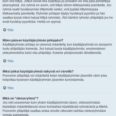
kuin voit liittyä. Jotkut voivat olla suljettuja ja joissakin voi olla jopa piilotettuja
jäsenyyksiä. Jos ryhmä on avoin, voit liittyä siihen klikkaamalla painiketta. Jos
ryhmä vaatii hyväksynnän liittymistä varten, voit pyytää liittymislupaa
klikkaamalla painiketta. Ryhmän johtajan täytyy hyväksyä pyyntösi ja hän
saattaa kysyä miksi haluat liittyä ryhmään. Älä häiriköi ryhmän ylläpitäjiä jos he
eivät hyväksy pyyntöäsi. Heillä on syynsä.
Ylös
Miten pääsen käyttäjäryhmän johtajaksi?
Käyttäjäryhmän johtaja on yleensä määritelty, kun käyttäjäryhmät on alunperin
luotu ylläpitäjän toimesta. Jos haluat luoda käyttäjäryhmän, ensimmäinen
yhteyshenkilösi tulisi olla ylläpitäjä. Kokeile yksityisviestin lähettämistä.
Ylös
Miksi jotkut käyttäjäryhmät näkyvät eri väreillä?
Foorumin ylläpitäjä voi määritellä tietyn käyttäjäryhmän jäsenille värin joka
helpottaa kyseisen käyttäjäryhmän jäsenten tunnistamista.
Ylös
Mikä on “oletusryhmä”?
Jos olet useamman kuin yhden käyttäjäryhmän jäsen, oletusryhmääsi
käytetään määriteltäessä sinun kohdallasi käytettävää ryhmäväriä ja titteliä.
Foorumin ylläpitäjä saattaa antaa sinulle oikeudet vaihtaa oletusryhmääsi
omista asetuksista.