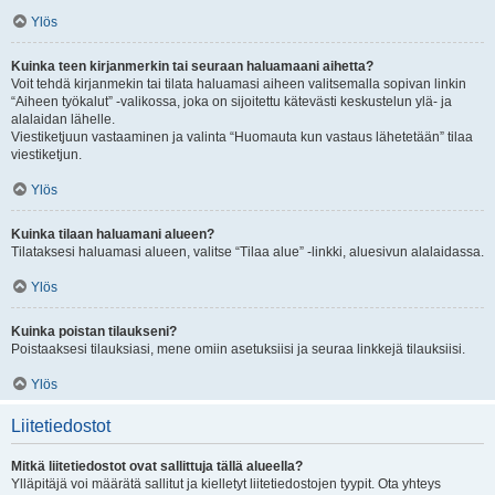
Ylös
Kuinka teen kirjanmerkin tai seuraan haluamaani aihetta?
Voit tehdä kirjanmekin tai tilata haluamasi aiheen valitsemalla sopivan linkin
“Aiheen työkalut” -valikossa, joka on sijoitettu kätevästi keskustelun ylä- ja
alalaidan lähelle.
Viestiketjuun vastaaminen ja valinta “Huomauta kun vastaus lähetetään” tilaa
viestiketjun.
Ylös
Kuinka tilaan haluamani alueen?
Tilataksesi haluamasi alueen, valitse “Tilaa alue” -linkki, aluesivun alalaidassa.
Ylös
Kuinka poistan tilaukseni?
Poistaaksesi tilauksiasi, mene omiin asetuksiisi ja seuraa linkkejä tilauksiisi.
Ylös
Liitetiedostot
Mitkä liitetiedostot ovat sallittuja tällä alueella?
Ylläpitäjä voi määrätä sallitut ja kielletyt liitetiedostojen tyypit. Ota yhteys