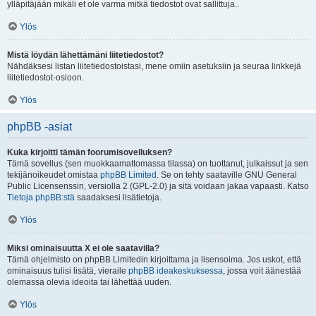
ylläpitäjään mikäli et ole varma mitkä tiedostot ovat sallittuja..
Ylös
Mistä löydän lähettämäni liitetiedostot?
Nähdäksesi listan liitetiedostoistasi, mene omiin asetuksiin ja seuraa linkkejä
liitetiedostot-osioon.
Ylös
phpBB -asiat
Kuka kirjoitti tämän foorumisovelluksen?
Tämä sovellus (sen muokkaamattomassa tilassa) on tuottanut, julkaissut ja sen
tekijänoikeudet omistaa
phpBB Limited
. Se on tehty saataville GNU General
Public Licensenssin, versiolla 2 (GPL-2.0) ja sitä voidaan jakaa vapaasti. Katso
Tietoja phpBB:stä
saadaksesi lisätietoja.
Ylös
Miksi ominaisuutta X ei ole saatavilla?
Tämä ohjelmisto on phpBB Limitedin kirjoittama ja lisensoima. Jos uskot, että
ominaisuus tulisi lisätä, vieraile
phpBB ideakeskuksessa
, jossa voit äänestää
olemassa olevia ideoita tai lähettää uuden.
Ylös