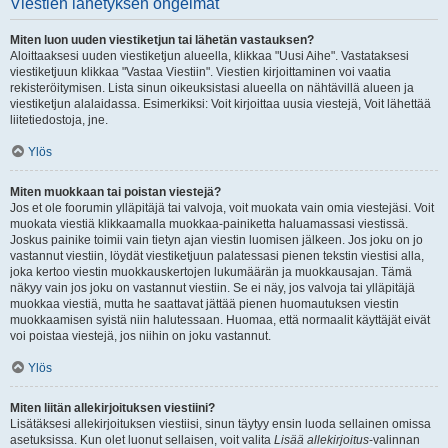
Viestien lähetyksen ongelmat
Miten luon uuden viestiketjun tai lähetän vastauksen?
Aloittaaksesi uuden viestiketjun alueella, klikkaa "Uusi Aihe". Vastataksesi
viestiketjuun klikkaa "Vastaa Viestiin". Viestien kirjoittaminen voi vaatia
rekisteröitymisen. Lista sinun oikeuksistasi alueella on nähtävillä alueen ja
viestiketjun alalaidassa. Esimerkiksi: Voit kirjoittaa uusia viestejä, Voit lähettää
liitetiedostoja, jne.
Ylös
Miten muokkaan tai poistan viestejä?
Jos et ole foorumin ylläpitäjä tai valvoja, voit muokata vain omia viestejäsi. Voit
muokata viestiä klikkaamalla muokkaa-painiketta haluamassasi viestissä.
Joskus painike toimii vain tietyn ajan viestin luomisen jälkeen. Jos joku on jo
vastannut viestiin, löydät viestiketjuun palatessasi pienen tekstin viestisi alla,
joka kertoo viestin muokkauskertojen lukumäärän ja muokkausajan. Tämä
näkyy vain jos joku on vastannut viestiin. Se ei näy, jos valvoja tai ylläpitäjä
muokkaa viestiä, mutta he saattavat jättää pienen huomautuksen viestin
muokkaamisen syistä niin halutessaan. Huomaa, että normaalit käyttäjät eivät
voi poistaa viestejä, jos niihin on joku vastannut.
Ylös
Miten liitän allekirjoituksen viestiini?
Lisätäksesi allekirjoituksen viestiisi, sinun täytyy ensin luoda sellainen omissa
asetuksissa. Kun olet luonut sellaisen, voit valita
Lisää allekirjoitus
-valinnan