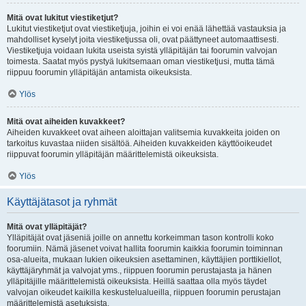
Mitä ovat lukitut viestiketjut?
Lukitut viestiketjut ovat viestiketjuja, joihin ei voi enää lähettää vastauksia ja
mahdolliset kyselyt joita viestiketjussa oli, ovat päättyneet automaattisesti.
Viestiketjuja voidaan lukita useista syistä ylläpitäjän tai foorumin valvojan
toimesta. Saatat myös pystyä lukitsemaan oman viestiketjusi, mutta tämä
riippuu foorumin ylläpitäjän antamista oikeuksista.
Ylös
Mitä ovat aiheiden kuvakkeet?
Aiheiden kuvakkeet ovat aiheen aloittajan valitsemia kuvakkeita joiden on
tarkoitus kuvastaa niiden sisältöä. Aiheiden kuvakkeiden käyttöoikeudet
riippuvat foorumin ylläpitäjän määrittelemistä oikeuksista.
Ylös
Käyttäjätasot ja ryhmät
Mitä ovat ylläpitäjät?
Ylläpitäjät ovat jäseniä joille on annettu korkeimman tason kontrolli koko
foorumiin. Nämä jäsenet voivat hallita foorumin kaikkia foorumin toiminnan
osa-alueita, mukaan lukien oikeuksien asettaminen, käyttäjien porttikiellot,
käyttäjäryhmät ja valvojat yms., riippuen foorumin perustajasta ja hänen
ylläpitäjille määrittelemistä oikeuksista. Heillä saattaa olla myös täydet
valvojan oikeudet kaikilla keskustelualueilla, riippuen foorumin perustajan
määrittelemistä asetuksista.