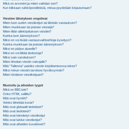
Mikä on arvonimi ja miten vaihdan sen?
Kun klikkaan sähköpostilinkkiä, minua pyydetään kirjautumaan?
Viestien lähetyksen ongelmat
Miten luon uuden viestiketjun tai lähetän vastauksen?
Miten muokkaan tai poistan viestejä?
Miten liitän allekirjoituksen viestiini?
Kuinka luon äänestyksen?
Miksi en voi lisätä vastausvaihtoehtoja kyselyyn?
Kuinka muokkaan tai poistan äänestyksen?
Miksi en pääse alueelle?
Miksi en voi liittää tiedostoja?
Miksi sain varoituksen?
Miten ilmoitan viestin valvojalle?
Mitä “Tallenna”-painike viestin kirjoittamisessa tekee?
Miksi minun viestini tarvitsee hyväksynnän?
Miten tönäisen viestiketjuani?
Muotoilu ja aiheiden tyypit
Mikä on BBCode?
Onko HTML sallittu?
Mitä ovat hymiöt?
Voinko lähettää kuvia?
Mitä ovat globaalit tiedotteet?
Mitä ovat tiedotteet?
Mitä ovat kiinnitetyt viestiketjut
Mitä ovat lukitut viestiketjut?
Mitä ovat aiheiden kuvakkeet?