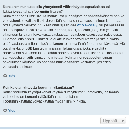
Keneen minun tulee olla yhteydessä väärinkäytöstapauksissa tai
lakiasioissa tähän foorumiin liittyen?
Kuka tahansa “Tiimi”-sivulla mainituista ylläpitäjistä on todennäköisesti sopiva
yhteyshenkilö valituksillesi. Jos et tätä kautta saa vastausta, sinun kannattaa
ottaa yhteyttä verkkotunnuksen omistajaan (tee
whois-kysely
) tai jos kyseessä
on ilmaispalvelussa oleva (esim. Yahoo!, free.fr, f2s.com, jne.), ota yhteyttä
ylläpitoon tai väärinkäytöksistä vastaavaan osastoon kyseisessä palvelussa.
Huomaa, että phpBB Limitedillä
ei ole lainkaan toimivaltaa
ja sitä ei voida
pitää vastuussa miten, missä tai kenen toimesta tämä foorumi on käytössä. Älä
ota yhteyttä phpBB Limitediin missään lakiasioissa
jotka eivät liity
phpBB.com-sivustoon tai pelkkään phpBB-sovellukseen itseensä. Jos lähetät
sähköpostia phpBB Limitedille
mistään kolmannen osapuolen
tämän
sovelluksen käytöstä, voit odottaa niukkasanaista vastausta, jos edes
vastausta lainkaan.
Ylös
Kuinka otan yhteyttä foorumin ylläpitäjään?
Kaikki foorumin käyttäjät voivat käyttää “Ota yhteyttä” -lomaketta, jos täämä
vaihtoehto on foorumin ylläpitäjän mahdollistama.
Foorumin käyttäjät voivat käyttää myös “Tiimi”-linkkiä.
Ylös
Hyppää