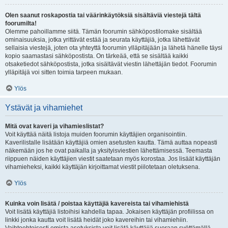
Olen saanut roskapostia tai väärinkäytöksiä sisältäviä viestejä tältä
foorumilta!
Olemme pahoillamme siitä. Tämän foorumin sähköpostilomake sisältää
ominaisuuksia, jotka yrittävät estää ja seurata käyttäjiä, jotka lähettävät
sellaisia viestejä, joten ota yhteyttä foorumin ylläpitäjään ja lähetä hänelle täysi
kopio saamastasi sähköpostista. On tärkeää, että se sisältää kaikki
otsaketiedot sähköpostista, jotka sisältävät viestin lähettäjän tiedot. Foorumin
ylläpitäjä voi sitten toimia tarpeen mukaan.
Ylös
Ystävät ja vihamiehet
Mitä ovat kaveri ja vihamieslistat?
Voit käyttää näitä listoja muiden foorumin käyttäjien organisointiin.
Kaverilistalle lisätään käyttäjiä omien asetusten kautta. Tämä auttaa nopeasti
näkemään jos he ovat paikalla ja yksityisviestien lähettämisessä. Teemasta
riippuen näiden käyttäjien viestit saatetaan myös korostaa. Jos lisäät käyttäjän
vihamieheksi, kaikki käyttäjän kirjoittamat viestit piilotetaan oletuksena.
Ylös
Kuinka voin lisätä / poistaa käyttäjiä kavereista tai vihamiehistä
Voit lisätä käyttäjiä listoihisi kahdella tapaa. Jokaisen käyttäjän profiilissa on
linkki jonka kautta voit lisätä heidät joko kavereihin tai vihamiehiin.