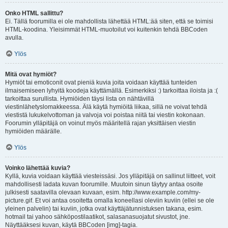
Onko HTML sallittu?
Ei. Tällä foorumilla ei ole mahdollista lähettää HTML:ää siten, että se toimisi
HTML-koodina. Yleisimmät HTML-muotoilut voi kuitenkin tehdä BBCoden
avulla.
Ylös
Mitä ovat hymiöt?
Hymiöt tai emoticonit ovat pieniä kuvia joita voidaan käyttää tunteiden
ilmaisemiseen lyhyitä koodeja käyttämällä. Esimerkiksi :) tarkoittaa iloista ja :(
tarkoittaa surullista. Hymiöiden täysi lista on nähtävillä
viestinlähetyslomakkeessa. Älä käytä hymiöitä liikaa, sillä ne voivat tehdä
viestistä lukukelvottoman ja valvoja voi poistaa niitä tai viestin kokonaan.
Foorumin ylläpitäjä on voinut myös määritellä rajan yksittäisen viestin
hymiöiden määrälle.
Ylös
Voinko lähettää kuvia?
Kyllä, kuvia voidaan käyttää viesteissäsi. Jos ylläpitäjä on sallinut liitteet, voit
mahdollisesti ladata kuvan foorumille. Muutoin sinun täytyy antaa osoite
julkisesti saatavilla olevaan kuvaan, esim. http://www.example.com/my-
picture.gif. Et voi antaa osoitetta omalla koneellasi oleviin kuviin (ellei se ole
yleinen palvelin) tai kuviin, jotka ovat käyttäjätunnistuksen takana, esim.
hotmail tai yahoo sähköpostilaatikot, salasanasuojatut sivustot, jne.
Näyttääksesi kuvan, käytä BBCoden [img]-tagia.