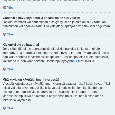
Ylös
Vaihdoin aikavyöhykkeen ja kellonaika on silti väärin!
Jos olet varmasti valinnut oikean aikavyöhykkeen ja aika on silti väärin, on
palvelimen kellonaika väärin. Ota yhteyttä ylläpitäjään korjataksesi ongelman.
Ylös
Kieleni ei ole valittavana!
Joko ylläpitäjä ei ole asentanut kielellesi kielipakettia tai kukaan ei ole
kääntänyt tätä foorumia kielellesi. Kokeile pyytää foorumin ylläpitäjältä, josko
hän voisi asentaa tarvitsemasi kielipaketin. Jos kielipakettia ei ole olemassa,
voit luoda uuden käännöksen. Lisätietoja löytyy
phpBB
®:n sivuilta.
Ylös
Mitä kuvia on käyttäjänimeni vieressä?
Viestejä katsottaessa käyttäjänimen vieressä saattaa näkyä kaksi kuvaa. Yksi
niistä voi olla arvonimeesi liitetty kuva esimerkiksi tähtien, laatikoiden tai
pisteiden muodossa viestimäärästäsi tai statuksestasi riippuen. Toinen,
yleensä isompi kuva on avatar ja on yleensä uniikki tai henkilökohtainen
jokaisella käyttäjällä.
Ylös