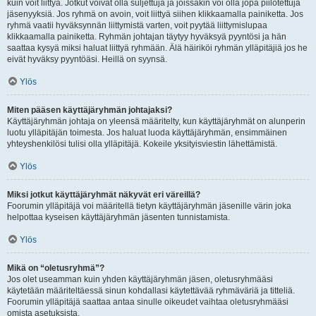
kuin voit liittyä. Jotkut voivat olla suljettuja ja joissakin voi olla jopa piilotettuja
jäsenyyksiä. Jos ryhmä on avoin, voit liittyä siihen klikkaamalla painiketta. Jos
ryhmä vaatii hyväksynnän liittymistä varten, voit pyytää liittymislupaa
klikkaamalla painiketta. Ryhmän johtajan täytyy hyväksyä pyyntösi ja hän
saattaa kysyä miksi haluat liittyä ryhmään. Älä häiriköi ryhmän ylläpitäjiä jos he
eivät hyväksy pyyntöäsi. Heillä on syynsä.
Ylös
Miten pääsen käyttäjäryhmän johtajaksi?
Käyttäjäryhmän johtaja on yleensä määritelty, kun käyttäjäryhmät on alunperin
luotu ylläpitäjän toimesta. Jos haluat luoda käyttäjäryhmän, ensimmäinen
yhteyshenkilösi tulisi olla ylläpitäjä. Kokeile yksityisviestin lähettämistä.
Ylös
Miksi jotkut käyttäjäryhmät näkyvät eri väreillä?
Foorumin ylläpitäjä voi määritellä tietyn käyttäjäryhmän jäsenille värin joka
helpottaa kyseisen käyttäjäryhmän jäsenten tunnistamista.
Ylös
Mikä on “oletusryhmä”?
Jos olet useamman kuin yhden käyttäjäryhmän jäsen, oletusryhmääsi
käytetään määriteltäessä sinun kohdallasi käytettävää ryhmäväriä ja titteliä.
Foorumin ylläpitäjä saattaa antaa sinulle oikeudet vaihtaa oletusryhmääsi
omista asetuksista.