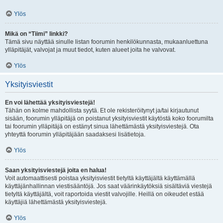
Ylös
Mikä on “Tiimi” linkki?
Tämä sivu näyttää sinulle listan foorumin henkilökunnasta, mukaanluettuna
ylläpitäjät, valvojat ja muut tiedot, kuten alueet joita he valvovat.
Ylös
Yksityisviestit
En voi lähettää yksityisviestejä!
Tähän on kolme mahdollista syytä. Et ole rekisteröitynyt ja/tai kirjautunut
sisään, foorumin ylläpitäjä on poistanut yksityisviestit käytöstä koko foorumilta
tai foorumin ylläpitäjä on estänyt sinua lähettämästä yksityisviestejä. Ota
yhteyttä foorumin ylläpitäjään saadaksesi lisätietoja.
Ylös
Saan yksityisviestejä joita en halua!
Voit automaattisesti poistaa yksityisviestit tietyltä käyttäjältä käyttämällä
käyttäjänhallinnan viestisääntöjä. Jos saat väärinkäytöksiä sisältäviä viestejä
tietyltä käyttäjältä, voit raportoida viestit valvojille. Heillä on oikeudet estää
käyttäjiä lähettämästä yksityisviestejä.
Ylös