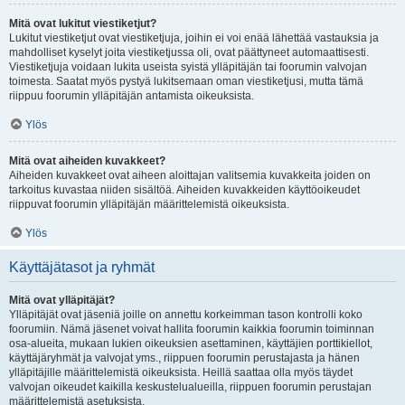
Mitä ovat lukitut viestiketjut?
Lukitut viestiketjut ovat viestiketjuja, joihin ei voi enää lähettää vastauksia ja
mahdolliset kyselyt joita viestiketjussa oli, ovat päättyneet automaattisesti.
Viestiketjuja voidaan lukita useista syistä ylläpitäjän tai foorumin valvojan
toimesta. Saatat myös pystyä lukitsemaan oman viestiketjusi, mutta tämä
riippuu foorumin ylläpitäjän antamista oikeuksista.
Ylös
Mitä ovat aiheiden kuvakkeet?
Aiheiden kuvakkeet ovat aiheen aloittajan valitsemia kuvakkeita joiden on
tarkoitus kuvastaa niiden sisältöä. Aiheiden kuvakkeiden käyttöoikeudet
riippuvat foorumin ylläpitäjän määrittelemistä oikeuksista.
Ylös
Käyttäjätasot ja ryhmät
Mitä ovat ylläpitäjät?
Ylläpitäjät ovat jäseniä joille on annettu korkeimman tason kontrolli koko
foorumiin. Nämä jäsenet voivat hallita foorumin kaikkia foorumin toiminnan
osa-alueita, mukaan lukien oikeuksien asettaminen, käyttäjien porttikiellot,
käyttäjäryhmät ja valvojat yms., riippuen foorumin perustajasta ja hänen
ylläpitäjille määrittelemistä oikeuksista. Heillä saattaa olla myös täydet
valvojan oikeudet kaikilla keskustelualueilla, riippuen foorumin perustajan
määrittelemistä asetuksista.