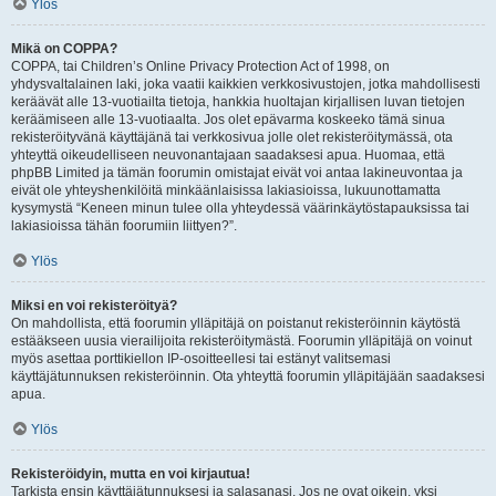
Ylös
Mikä on COPPA?
COPPA, tai Children’s Online Privacy Protection Act of 1998, on
yhdysvaltalainen laki, joka vaatii kaikkien verkkosivustojen, jotka mahdollisesti
keräävät alle 13-vuotiailta tietoja, hankkia huoltajan kirjallisen luvan tietojen
keräämiseen alle 13-vuotiaalta. Jos olet epävarma koskeeko tämä sinua
rekisteröityvänä käyttäjänä tai verkkosivua jolle olet rekisteröitymässä, ota
yhteyttä oikeudelliseen neuvonantajaan saadaksesi apua. Huomaa, että
phpBB Limited ja tämän foorumin omistajat eivät voi antaa lakineuvontaa ja
eivät ole yhteyshenkilöitä minkäänlaisissa lakiasioissa, lukuunottamatta
kysymystä “Keneen minun tulee olla yhteydessä väärinkäytöstapauksissa tai
lakiasioissa tähän foorumiin liittyen?”.
Ylös
Miksi en voi rekisteröityä?
On mahdollista, että foorumin ylläpitäjä on poistanut rekisteröinnin käytöstä
estääkseen uusia vierailijoita rekisteröitymästä. Foorumin ylläpitäjä on voinut
myös asettaa porttikiellon IP-osoitteellesi tai estänyt valitsemasi
käyttäjätunnuksen rekisteröinnin. Ota yhteyttä foorumin ylläpitäjään saadaksesi
apua.
Ylös
Rekisteröidyin, mutta en voi kirjautua!
Tarkista ensin käyttäjätunnuksesi ja salasanasi. Jos ne ovat oikein, yksi