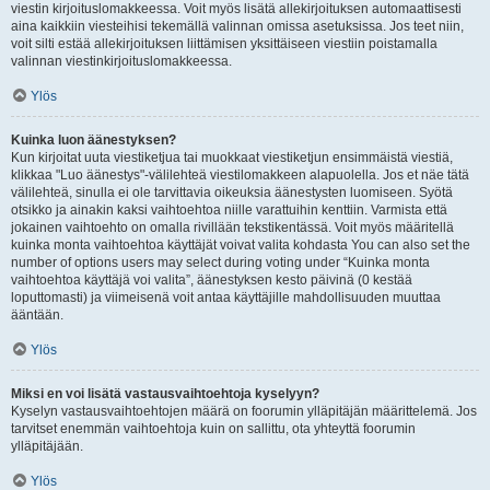
viestin kirjoituslomakkeessa. Voit myös lisätä allekirjoituksen automaattisesti
aina kaikkiin viesteihisi tekemällä valinnan omissa asetuksissa. Jos teet niin,
voit silti estää allekirjoituksen liittämisen yksittäiseen viestiin poistamalla
valinnan viestinkirjoituslomakkeessa.
Ylös
Kuinka luon äänestyksen?
Kun kirjoitat uuta viestiketjua tai muokkaat viestiketjun ensimmäistä viestiä,
klikkaa "Luo äänestys"-välilehteä viestilomakkeen alapuolella. Jos et näe tätä
välilehteä, sinulla ei ole tarvittavia oikeuksia äänestysten luomiseen. Syötä
otsikko ja ainakin kaksi vaihtoehtoa niille varattuihin kenttiin. Varmista että
jokainen vaihtoehto on omalla rivillään tekstikentässä. Voit myös määritellä
kuinka monta vaihtoehtoa käyttäjät voivat valita kohdasta You can also set the
number of options users may select during voting under “Kuinka monta
vaihtoehtoa käyttäjä voi valita”, äänestyksen kesto päivinä (0 kestää
loputtomasti) ja viimeisenä voit antaa käyttäjille mahdollisuuden muuttaa
ääntään.
Ylös
Miksi en voi lisätä vastausvaihtoehtoja kyselyyn?
Kyselyn vastausvaihtoehtojen määrä on foorumin ylläpitäjän määrittelemä. Jos
tarvitset enemmän vaihtoehtoja kuin on sallittu, ota yhteyttä foorumin
ylläpitäjään.
Ylös