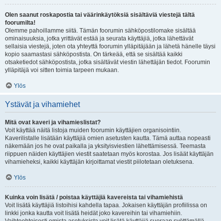
Olen saanut roskapostia tai väärinkäytöksiä sisältäviä viestejä tältä
foorumilta!
Olemme pahoillamme siitä. Tämän foorumin sähköpostilomake sisältää
ominaisuuksia, jotka yrittävät estää ja seurata käyttäjiä, jotka lähettävät
sellaisia viestejä, joten ota yhteyttä foorumin ylläpitäjään ja lähetä hänelle täysi
kopio saamastasi sähköpostista. On tärkeää, että se sisältää kaikki
otsaketiedot sähköpostista, jotka sisältävät viestin lähettäjän tiedot. Foorumin
ylläpitäjä voi sitten toimia tarpeen mukaan.
Ylös
Ystävät ja vihamiehet
Mitä ovat kaveri ja vihamieslistat?
Voit käyttää näitä listoja muiden foorumin käyttäjien organisointiin.
Kaverilistalle lisätään käyttäjiä omien asetusten kautta. Tämä auttaa nopeasti
näkemään jos he ovat paikalla ja yksityisviestien lähettämisessä. Teemasta
riippuen näiden käyttäjien viestit saatetaan myös korostaa. Jos lisäät käyttäjän
vihamieheksi, kaikki käyttäjän kirjoittamat viestit piilotetaan oletuksena.
Ylös
Kuinka voin lisätä / poistaa käyttäjiä kavereista tai vihamiehistä
Voit lisätä käyttäjiä listoihisi kahdella tapaa. Jokaisen käyttäjän profiilissa on
linkki jonka kautta voit lisätä heidät joko kavereihin tai vihamiehiin.