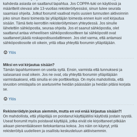
kahdesta asiasta on saattanut tapahtua. Jos COPPA-tuki on käytössä ja
määrittelit olevasi alle 13-vuotias rekisteröityessäsi, sinun tulee seurata
saamiasi ohjeita. Jotkut foorumit vaativat myös uusien tunnusten aktivoinnin
joko sinun itsesi toimesta tai ylläpitäjän toimesta ennen kuin voit kirjautua
sisään. Tämä tieto kerrottiin rekisteröitymisen yhteydessä. Jos sinulle
lähetettiin sähköpostia, seuraa ohjeita. Jos et saanut sähköpostia, olet
saattanut antaa virheellisen sähköpostiosoitteen tai sähköpostit ovat
saattaneet jäädä roskapostisuodattimeen. Jos olet varma, että antamasi
sähköpostiosoite oli oikein, yritä ottaa yhteyttä foorumin ylläpitäjään.
Ylös
Miksi en voi kirjautua sisään?
Tämän tapahtumiseen on useita syitä. Ensin, varmista että tunnuksesi ja
salasanasi ovat oikein. Jos ne ovat, ota yhteyttä foorumin ylläpitäjään
varmistaaksesi, että sinulla ei ole porttikieltoja. On myös mahdollista, että
sivuston omistajalla on asetusvirhe heidän päässään ja heidän pitäisi korjata
se.
Ylös
Rekisteröidyin joskus aiemmin, mutta en voi enää kirjautua sisään?!
On mahdollista, että ylläpitäjä on poistanut käyttäjätilisi käytöstä jostain syystä.
Useat foorumit myös poistavat käyttäjiä, jotka eivät ole kirjoittaneet pitkään
aikaan pienentääkseen tietokantansa kokoa. Jos näin on käynyt, yritä
rekisteröityä uudelleen ja osallistu keskusteluun aktiivisemmin.