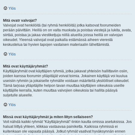
Ylös
Mitä ovatr valvojat?
Valvojat ovat henkilöitä (tai ryhmä henkilöitä) jotka katsovat foorumeiden
perään päivittäin. Heillä on on valta muokata ja poistaa viestejä ja lukita, avata,
siirtää, poistaa ja jakaa viestiketjuja niillä alueilla joissa heillä on valvojan
oikeudet. Yleensä valvojat ovat paikalla estämässä aiheen vierestä
keskustelua tai hyvien tapojen vastaisen materiaalin lähettämistä.
Ylös
Mitä ovat käyttäjäryhmät?
Käyttäjäryhmät ovat käyttäjien ryhmiä, jotka jakavat yhteisön hallittaviin osiin,
joiden kanssa foorumin ylläpitäjät voivat toimia. Jokainen käyttäjä voi kuulua
useisiin ryhmiin ja jokaiselle ryhmälle voidaan määritellä yksilölliset oikeudet.
Tämä tarjoaa ylläpitäjille helpon tavan muuttaa käyttäjien oikeuksia useille
käyttäjille kerralla, kuten muuttaa valvojien oikeuksia tai hallita pääsyä
suljetulle alueelle.
Ylös
Missä ovat käyttäjäryhmät ja miten liityn sellaiseen?
Voit nähdä kaikki ryhmät “Käyttäjäryhmät”-linkin kautta omissa asetuksissa. Jos
haluat liittyä yhteen, klikkaa vastaavaa painiketta. Kaikissa ryhmissä ei
kuitenkaan ole vapaata pääsyä. Jotkut ryhmät vaativat hyväksynnän ennen