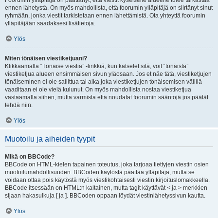
Foorumin ylläpitäjä on päättänyt, että viestit kyseiselle alueelle tulee tarkastaa
ennen lähetystä. On myös mahdollista, että foorumin ylläpitäjä on siirtänyt sinut
ryhmään, jonka viestit tarkistetaan ennen lähettämistä. Ota yhteyttä foorumin
ylläpitäjään saadaksesi lisätietoja.
Ylös
Miten tönäisen viestiketjuani?
Klikkaamalla “Tönaise viestiä” -linkkiä, kun katselet sitä, voit “tönäistä”
viestiketjua alueen ensimmäisen sivun yläosaan. Jos et näe tätä, viestiketjujen
tönäiseminen ei ole sallittua tai aika joka viestiketjujen tönäisemisen välillä
vaaditaan ei ole vielä kulunut. On myös mahdollista nostaa viestiketjua
vastaamalla siihen, mutta varmista että noudatat foorumin sääntöjä jos päätät
tehdä niin.
Ylös
Muotoilu ja aiheiden tyypit
Mikä on BBCode?
BBCode on HTML-kielen tapainen toteutus, joka tarjoaa tiettyjen viestin osien
muotoilumahdollisuuden. BBCoden käytöstä päättää ylläpitäjä, mutta se
voidaan ottaa pois käytöstä myös viestikohtaisesti viestin kirjoituslomakkeella.
BBCode itsessään on HTML:n kaltainen, mutta tagit käyttävät < ja > merkkien
sijaan hakasulkuja [ ja ]. BBCoden oppaan löydät viestinlähetyssivun kautta.
Ylös