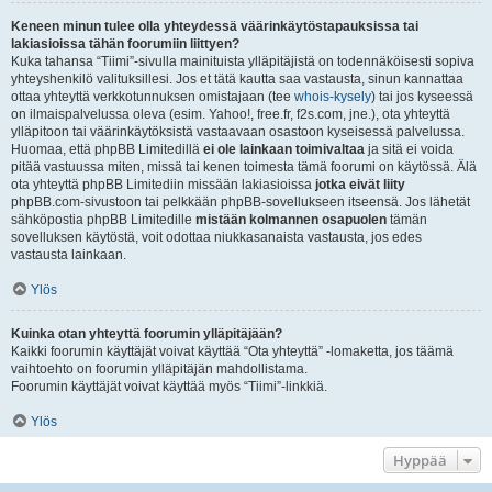
Keneen minun tulee olla yhteydessä väärinkäytöstapauksissa tai
lakiasioissa tähän foorumiin liittyen?
Kuka tahansa “Tiimi”-sivulla mainituista ylläpitäjistä on todennäköisesti sopiva
yhteyshenkilö valituksillesi. Jos et tätä kautta saa vastausta, sinun kannattaa
ottaa yhteyttä verkkotunnuksen omistajaan (tee
whois-kysely
) tai jos kyseessä
on ilmaispalvelussa oleva (esim. Yahoo!, free.fr, f2s.com, jne.), ota yhteyttä
ylläpitoon tai väärinkäytöksistä vastaavaan osastoon kyseisessä palvelussa.
Huomaa, että phpBB Limitedillä
ei ole lainkaan toimivaltaa
ja sitä ei voida
pitää vastuussa miten, missä tai kenen toimesta tämä foorumi on käytössä. Älä
ota yhteyttä phpBB Limitediin missään lakiasioissa
jotka eivät liity
phpBB.com-sivustoon tai pelkkään phpBB-sovellukseen itseensä. Jos lähetät
sähköpostia phpBB Limitedille
mistään kolmannen osapuolen
tämän
sovelluksen käytöstä, voit odottaa niukkasanaista vastausta, jos edes
vastausta lainkaan.
Ylös
Kuinka otan yhteyttä foorumin ylläpitäjään?
Kaikki foorumin käyttäjät voivat käyttää “Ota yhteyttä” -lomaketta, jos täämä
vaihtoehto on foorumin ylläpitäjän mahdollistama.
Foorumin käyttäjät voivat käyttää myös “Tiimi”-linkkiä.
Ylös
Hyppää