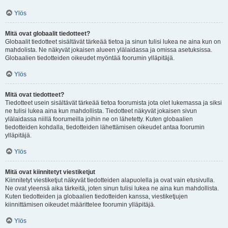
Ylös
Mitä ovat globaalit tiedotteet?
Globaalit tiedotteet sisältävät tärkeää tietoa ja sinun tulisi lukea ne aina kun on
mahdolista. Ne näkyvät jokaisen alueen ylälaidassa ja omissa asetuksissa.
Globaalien tiedotteiden oikeudet myöntää foorumin ylläpitäjä.
Ylös
Mitä ovat tiedotteet?
Tiedotteet usein sisältävät tärkeää tietoa foorumista jota olet lukemassa ja siksi
ne tulisi lukea aina kun mahdollista. Tiedotteet näkyvät jokaisen sivun
ylälaidassa niillä foorumeilla joihin ne on lähetetty. Kuten globaalien
tiedotteiden kohdalla, tiedotteiden lähettämisen oikeudet antaa foorumin
ylläpitäjä.
Ylös
Mitä ovat kiinnitetyt viestiketjut
Kiinnitetyt viestiketjut näkyvät tiedotteiden alapuolella ja ovat vain etusivulla.
Ne ovat yleensä aika tärkeitä, joten sinun tulisi lukea ne aina kun mahdollista.
Kuten tiedotteiden ja globaalien tiedotteiden kanssa, viestiketjujen
kiinnittämisen oikeudet määrittelee foorumin ylläpitäjä.
Ylös