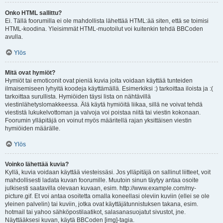
Onko HTML sallittu?
Ei. Tällä foorumilla ei ole mahdollista lähettää HTML:ää siten, että se toimisi
HTML-koodina. Yleisimmät HTML-muotoilut voi kuitenkin tehdä BBCoden
avulla.
Ylös
Mitä ovat hymiöt?
Hymiöt tai emoticonit ovat pieniä kuvia joita voidaan käyttää tunteiden
ilmaisemiseen lyhyitä koodeja käyttämällä. Esimerkiksi :) tarkoittaa iloista ja :(
tarkoittaa surullista. Hymiöiden täysi lista on nähtävillä
viestinlähetyslomakkeessa. Älä käytä hymiöitä liikaa, sillä ne voivat tehdä
viestistä lukukelvottoman ja valvoja voi poistaa niitä tai viestin kokonaan.
Foorumin ylläpitäjä on voinut myös määritellä rajan yksittäisen viestin
hymiöiden määrälle.
Ylös
Voinko lähettää kuvia?
Kyllä, kuvia voidaan käyttää viesteissäsi. Jos ylläpitäjä on sallinut liitteet, voit
mahdollisesti ladata kuvan foorumille. Muutoin sinun täytyy antaa osoite
julkisesti saatavilla olevaan kuvaan, esim. http://www.example.com/my-
picture.gif. Et voi antaa osoitetta omalla koneellasi oleviin kuviin (ellei se ole
yleinen palvelin) tai kuviin, jotka ovat käyttäjätunnistuksen takana, esim.
hotmail tai yahoo sähköpostilaatikot, salasanasuojatut sivustot, jne.
Näyttääksesi kuvan, käytä BBCoden [img]-tagia.