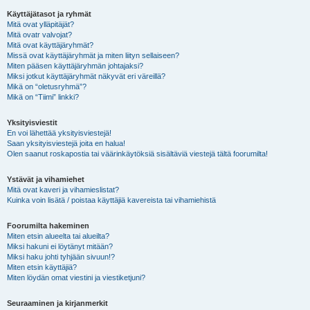
Käyttäjätasot ja ryhmät
Mitä ovat ylläpitäjät?
Mitä ovatr valvojat?
Mitä ovat käyttäjäryhmät?
Missä ovat käyttäjäryhmät ja miten liityn sellaiseen?
Miten pääsen käyttäjäryhmän johtajaksi?
Miksi jotkut käyttäjäryhmät näkyvät eri väreillä?
Mikä on “oletusryhmä”?
Mikä on “Tiimi” linkki?
Yksityisviestit
En voi lähettää yksityisviestejä!
Saan yksityisviestejä joita en halua!
Olen saanut roskapostia tai väärinkäytöksiä sisältäviä viestejä tältä foorumilta!
Ystävät ja vihamiehet
Mitä ovat kaveri ja vihamieslistat?
Kuinka voin lisätä / poistaa käyttäjiä kavereista tai vihamiehistä
Foorumilta hakeminen
Miten etsin alueelta tai alueilta?
Miksi hakuni ei löytänyt mitään?
Miksi haku johti tyhjään sivuun!?
Miten etsin käyttäjiä?
Miten löydän omat viestini ja viestiketjuni?
Seuraaminen ja kirjanmerkit