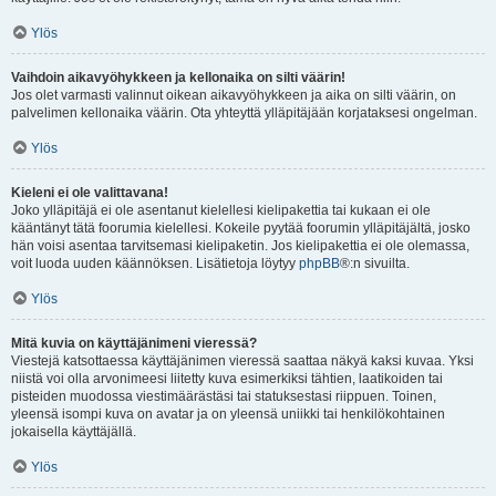
Ylös
Vaihdoin aikavyöhykkeen ja kellonaika on silti väärin!
Jos olet varmasti valinnut oikean aikavyöhykkeen ja aika on silti väärin, on
palvelimen kellonaika väärin. Ota yhteyttä ylläpitäjään korjataksesi ongelman.
Ylös
Kieleni ei ole valittavana!
Joko ylläpitäjä ei ole asentanut kielellesi kielipakettia tai kukaan ei ole
kääntänyt tätä foorumia kielellesi. Kokeile pyytää foorumin ylläpitäjältä, josko
hän voisi asentaa tarvitsemasi kielipaketin. Jos kielipakettia ei ole olemassa,
voit luoda uuden käännöksen. Lisätietoja löytyy
phpBB
®:n sivuilta.
Ylös
Mitä kuvia on käyttäjänimeni vieressä?
Viestejä katsottaessa käyttäjänimen vieressä saattaa näkyä kaksi kuvaa. Yksi
niistä voi olla arvonimeesi liitetty kuva esimerkiksi tähtien, laatikoiden tai
pisteiden muodossa viestimäärästäsi tai statuksestasi riippuen. Toinen,
yleensä isompi kuva on avatar ja on yleensä uniikki tai henkilökohtainen
jokaisella käyttäjällä.
Ylös