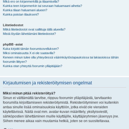
Mikä ero on kirjanmerkillä ja tilaamisella?
Kuinka teen kirjanmerkin tai seuraan haluamaani aihetta?
Kuinka tilaan haluamani alueen?
Kuinka poistan tilaukseni?
Liitetiedostot
Mitkä liitetiedostot ovat sallittuja tällä alueella?
Mistä löydän lähettämäni liitetiedostot?
phpBB -asiat
Kuka kirjoitti tämän foorumisovelluksen?
Miksi ominaisuutta X ei ole saatavilla?
Keneen minun tulee olla yhteydessä väärinkäytöstapauksissa tai lakiasioissa tähän
foorumiin liittyen?
Kuinka otan yhteyttä foorumin ylläpitäjään?
Kirjautumisen ja rekisteröitymisen ongelmat
Miksi minun pitää rekisteröityä?
Sinun ei välttämättä tarvitse, riippuu foorumin ylläpitäjästä, tarvitaanko
foorumilla kirjoittamiseen rekisteröitymistä. Rekisteröityminen voi kuitenkin
antaa sinulle lisää ominaisuuksia käyttöön, jotka eivät ole vieraiden
käytettävissä. Näitä ovat mm. avatar-kuvan määrittely, yksityisviestit,
sähköpostien lähettäminen muille käyttäjille, käyttäjäryhmien jäsenyys jne.
Siihen menee aikaa vain muutamia hetkiä, joten se on suositeltavaa.