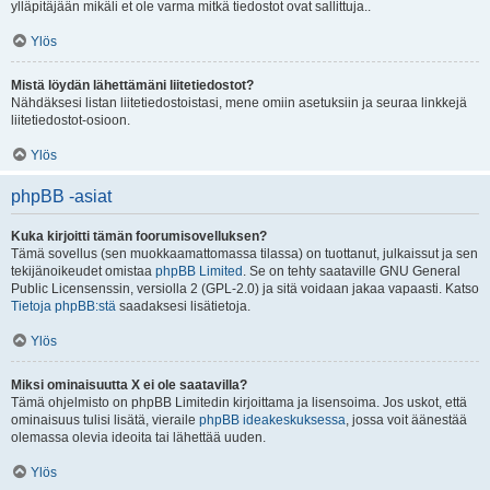
ylläpitäjään mikäli et ole varma mitkä tiedostot ovat sallittuja..
Ylös
Mistä löydän lähettämäni liitetiedostot?
Nähdäksesi listan liitetiedostoistasi, mene omiin asetuksiin ja seuraa linkkejä
liitetiedostot-osioon.
Ylös
phpBB -asiat
Kuka kirjoitti tämän foorumisovelluksen?
Tämä sovellus (sen muokkaamattomassa tilassa) on tuottanut, julkaissut ja sen
tekijänoikeudet omistaa
phpBB Limited
. Se on tehty saataville GNU General
Public Licensenssin, versiolla 2 (GPL-2.0) ja sitä voidaan jakaa vapaasti. Katso
Tietoja phpBB:stä
saadaksesi lisätietoja.
Ylös
Miksi ominaisuutta X ei ole saatavilla?
Tämä ohjelmisto on phpBB Limitedin kirjoittama ja lisensoima. Jos uskot, että
ominaisuus tulisi lisätä, vieraile
phpBB ideakeskuksessa
, jossa voit äänestää
olemassa olevia ideoita tai lähettää uuden.
Ylös