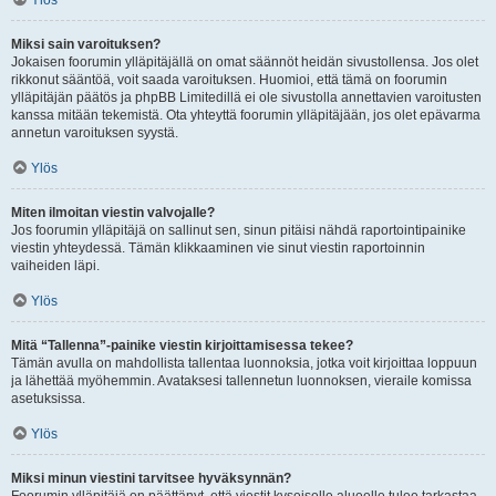
Ylös
Miksi sain varoituksen?
Jokaisen foorumin ylläpitäjällä on omat säännöt heidän sivustollensa. Jos olet
rikkonut sääntöä, voit saada varoituksen. Huomioi, että tämä on foorumin
ylläpitäjän päätös ja phpBB Limitedillä ei ole sivustolla annettavien varoitusten
kanssa mitään tekemistä. Ota yhteyttä foorumin ylläpitäjään, jos olet epävarma
annetun varoituksen syystä.
Ylös
Miten ilmoitan viestin valvojalle?
Jos foorumin ylläpitäjä on sallinut sen, sinun pitäisi nähdä raportointipainike
viestin yhteydessä. Tämän klikkaaminen vie sinut viestin raportoinnin
vaiheiden läpi.
Ylös
Mitä “Tallenna”-painike viestin kirjoittamisessa tekee?
Tämän avulla on mahdollista tallentaa luonnoksia, jotka voit kirjoittaa loppuun
ja lähettää myöhemmin. Avataksesi tallennetun luonnoksen, vieraile komissa
asetuksissa.
Ylös
Miksi minun viestini tarvitsee hyväksynnän?