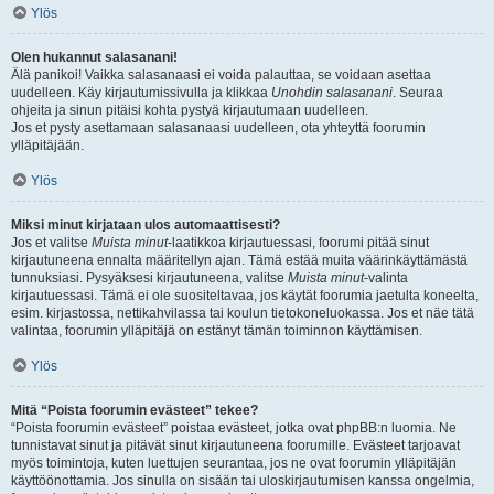
Ylös
Olen hukannut salasanani!
Älä panikoi! Vaikka salasanaasi ei voida palauttaa, se voidaan asettaa
uudelleen. Käy kirjautumissivulla ja klikkaa
Unohdin salasanani
. Seuraa
ohjeita ja sinun pitäisi kohta pystyä kirjautumaan uudelleen.
Jos et pysty asettamaan salasanaasi uudelleen, ota yhteyttä foorumin
ylläpitäjään.
Ylös
Miksi minut kirjataan ulos automaattisesti?
Jos et valitse
Muista minut
-laatikkoa kirjautuessasi, foorumi pitää sinut
kirjautuneena ennalta määritellyn ajan. Tämä estää muita väärinkäyttämästä
tunnuksiasi. Pysyäksesi kirjautuneena, valitse
Muista minut
-valinta
kirjautuessasi. Tämä ei ole suositeltavaa, jos käytät foorumia jaetulta koneelta,
esim. kirjastossa, nettikahvilassa tai koulun tietokoneluokassa. Jos et näe tätä
valintaa, foorumin ylläpitäjä on estänyt tämän toiminnon käyttämisen.
Ylös
Mitä “Poista foorumin evästeet” tekee?
“Poista foorumin evästeet” poistaa evästeet, jotka ovat phpBB:n luomia. Ne
tunnistavat sinut ja pitävät sinut kirjautuneena foorumille. Evästeet tarjoavat
myös toimintoja, kuten luettujen seurantaa, jos ne ovat foorumin ylläpitäjän
käyttöönottamia. Jos sinulla on sisään tai uloskirjautumisen kanssa ongelmia,