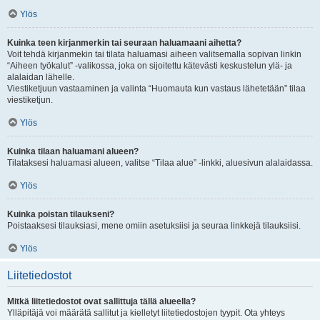
Ylös
Kuinka teen kirjanmerkin tai seuraan haluamaani aihetta?
Voit tehdä kirjanmekin tai tilata haluamasi aiheen valitsemalla sopivan linkin
“Aiheen työkalut” -valikossa, joka on sijoitettu kätevästi keskustelun ylä- ja
alalaidan lähelle.
Viestiketjuun vastaaminen ja valinta “Huomauta kun vastaus lähetetään” tilaa
viestiketjun.
Ylös
Kuinka tilaan haluamani alueen?
Tilataksesi haluamasi alueen, valitse “Tilaa alue” -linkki, aluesivun alalaidassa.
Ylös
Kuinka poistan tilaukseni?
Poistaaksesi tilauksiasi, mene omiin asetuksiisi ja seuraa linkkejä tilauksiisi.
Ylös
Liitetiedostot
Mitkä liitetiedostot ovat sallittuja tällä alueella?
Ylläpitäjä voi määrätä sallitut ja kielletyt liitetiedostojen tyypit. Ota yhteys