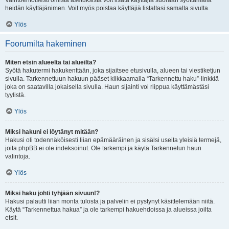
Vaihtoehtoisesti omista asetuksista voit lisätä käyttäjiä suoraan syöttämällä
heidän käyttäjänimen. Voit myös poistaa käyttäjiä listaltasi samalta sivulta.
Ylös
Foorumilta hakeminen
Miten etsin alueelta tai alueilta?
Syötä hakutermi hakukenttään, joka sijaitsee etusivulla, alueen tai viestiketjun
sivulla. Tarkennettuun hakuun pääset klikkaamalla “Tarkennettu haku”-linkkiä
joka on saatavilla jokaisella sivulla. Haun sijainti voi riippua käyttämästäsi
tyylistä.
Ylös
Miksi hakuni ei löytänyt mitään?
Hakusi oli todennäköisesti liian epämääräinen ja sisälsi useita yleisiä termejä,
joita phpBB ei ole indeksoinut. Ole tarkempi ja käytä Tarkennetun haun
valintoja.
Ylös
Miksi haku johti tyhjään sivuun!?
Hakusi palautti liian monta tulosta ja palvelin ei pystynyt käsittelemään niitä.
Käytä “Tarkennettua hakua” ja ole tarkempi hakuehdoissa ja alueissa joilta
etsit.