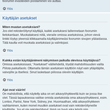
foorumin evästeiden poistaminen voi auttaa.
Ylös
Käyttäjän asetukset
Miten muutan asetuksiani?
Jos olet rekisteröitynyt käyttäjä, kaikki asetuksesi tallennetaan foorumin
tietokantaan. Muokataksesi niitä, vieraile omissa asetuksissa, johon vievä
linkki löytyy yleensä klikkaamalla käyttäjänimeäsi foorumin sivujen ylälaidassa.
Tätä kautta voit muokata asetuksiasi ja valintojasi.
Ylös
Kuinka estän käyttäjänimeni näkymisen paikalla olevissa käyttäjissä?
Omissa asetuksissasi, “Asetukset”-välilehdellä, löydät mahdollisuuden valita
Piilota paikallaolo
. Ottamalla tämän asetuksen käyttöön näyt vain ylläpitäjille,
valvojille ja itsellesi. Sinut lasketaan piilossa oleviin käyttäjiin.
Ylös
Ajat ovat väärin!
On mahdollista, että näytetty aika on eri aikavyöhykkeeltä kuin se jossa itse
olet. Tässä tapauksessa valitse omista asetuksista oma aikavyöhykkeesi, esim.
Lontoo, Pariisi, New York, Sidney, jne. Huomaathan, että aikavyöhykkeen
vaihtaminen, kuten monet muutkin asetukset ovat vain rekisteröityneille
käyttäjille. Jos et ole rekisteröitynyt, tämä on hyvä aika tehdä niin.