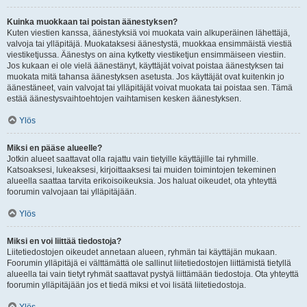
Kuinka muokkaan tai poistan äänestyksen?
Kuten viestien kanssa, äänestyksiä voi muokata vain alkuperäinen lähettäjä,
valvoja tai ylläpitäjä. Muokataksesi äänestystä, muokkaa ensimmäistä viestiä
viestiketjussa. Äänestys on aina kytketty viestiketjun ensimmäiseen viestiin.
Jos kukaan ei ole vielä äänestänyt, käyttäjät voivat poistaa äänestyksen tai
muokata mitä tahansa äänestyksen asetusta. Jos käyttäjät ovat kuitenkin jo
äänestäneet, vain valvojat tai ylläpitäjät voivat muokata tai poistaa sen. Tämä
estää äänestysvaihtoehtojen vaihtamisen kesken äänestyksen.
Ylös
Miksi en pääse alueelle?
Jotkin alueet saattavat olla rajattu vain tietyille käyttäjille tai ryhmille.
Katsoaksesi, lukeaksesi, kirjoittaaksesi tai muiden toimintojen tekeminen
alueella saattaa tarvita erikoisoikeuksia. Jos haluat oikeudet, ota yhteyttä
foorumin valvojaan tai ylläpitäjään.
Ylös
Miksi en voi liittää tiedostoja?
Liitetiedostojen oikeudet annetaan alueen, ryhmän tai käyttäjän mukaan.
Foorumin ylläpitäjä ei välttämättä ole sallinut liitetiedostojen liittämistä tietyllä
alueella tai vain tietyt ryhmät saattavat pystyä liittämään tiedostoja. Ota yhteyttä
foorumin ylläpitäjään jos et tiedä miksi et voi lisätä liitetiedostoja.