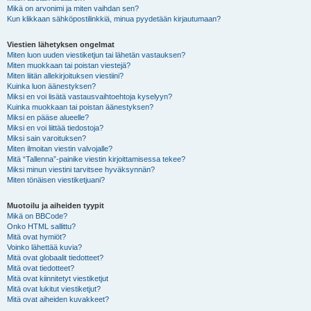
Mikä on arvonimi ja miten vaihdan sen?
Kun klikkaan sähköpostilinkkiä, minua pyydetään kirjautumaan?
Viestien lähetyksen ongelmat
Miten luon uuden viestiketjun tai lähetän vastauksen?
Miten muokkaan tai poistan viestejä?
Miten liitän allekirjoituksen viestiini?
Kuinka luon äänestyksen?
Miksi en voi lisätä vastausvaihtoehtoja kyselyyn?
Kuinka muokkaan tai poistan äänestyksen?
Miksi en pääse alueelle?
Miksi en voi liittää tiedostoja?
Miksi sain varoituksen?
Miten ilmoitan viestin valvojalle?
Mitä “Tallenna”-painike viestin kirjoittamisessa tekee?
Miksi minun viestini tarvitsee hyväksynnän?
Miten tönäisen viestiketjuani?
Muotoilu ja aiheiden tyypit
Mikä on BBCode?
Onko HTML sallittu?
Mitä ovat hymiöt?
Voinko lähettää kuvia?
Mitä ovat globaalit tiedotteet?
Mitä ovat tiedotteet?
Mitä ovat kiinnitetyt viestiketjut
Mitä ovat lukitut viestiketjut?
Mitä ovat aiheiden kuvakkeet?