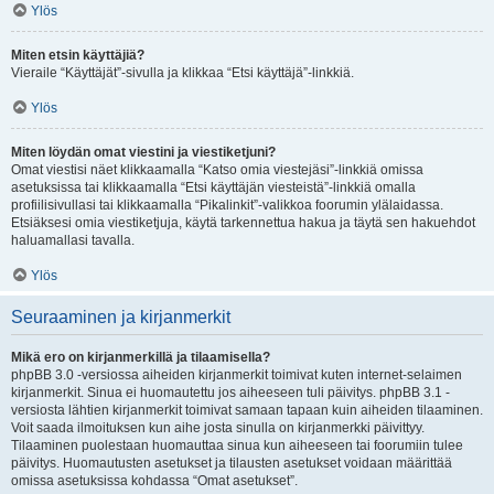
Ylös
Miten etsin käyttäjiä?
Vieraile “Käyttäjät”-sivulla ja klikkaa “Etsi käyttäjä”-linkkiä.
Ylös
Miten löydän omat viestini ja viestiketjuni?
Omat viestisi näet klikkaamalla “Katso omia viestejäsi”-linkkiä omissa
asetuksissa tai klikkaamalla “Etsi käyttäjän viesteistä”-linkkiä omalla
profiilisivullasi tai klikkaamalla “Pikalinkit”-valikkoa foorumin ylälaidassa.
Etsiäksesi omia viestiketjuja, käytä tarkennettua hakua ja täytä sen hakuehdot
haluamallasi tavalla.
Ylös
Seuraaminen ja kirjanmerkit
Mikä ero on kirjanmerkillä ja tilaamisella?
phpBB 3.0 -versiossa aiheiden kirjanmerkit toimivat kuten internet-selaimen
kirjanmerkit. Sinua ei huomautettu jos aiheeseen tuli päivitys. phpBB 3.1 -
versiosta lähtien kirjanmerkit toimivat samaan tapaan kuin aiheiden tilaaminen.
Voit saada ilmoituksen kun aihe josta sinulla on kirjanmerkki päivittyy.
Tilaaminen puolestaan huomauttaa sinua kun aiheeseen tai foorumiin tulee
päivitys. Huomautusten asetukset ja tilausten asetukset voidaan määrittää
omissa asetuksissa kohdassa “Omat asetukset”.