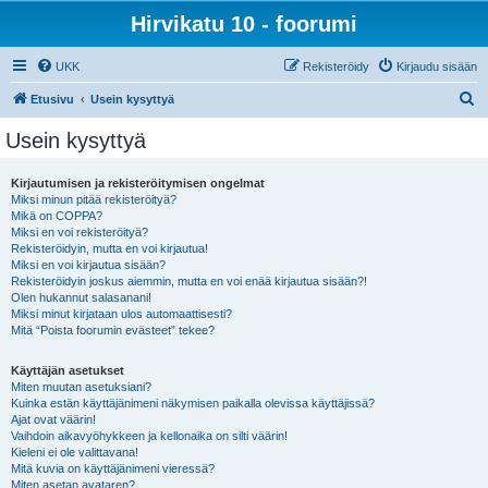
Hirvikatu 10 - foorumi
UKK
Rekisteröidy
Kirjaudu sisään
E
Etusivu
Usein kysyttyä
t
Usein kysyttyä
s
i
Kirjautumisen ja rekisteröitymisen ongelmat
Miksi minun pitää rekisteröityä?
Mikä on COPPA?
Miksi en voi rekisteröityä?
Rekisteröidyin, mutta en voi kirjautua!
Miksi en voi kirjautua sisään?
Rekisteröidyin joskus aiemmin, mutta en voi enää kirjautua sisään?!
Olen hukannut salasanani!
Miksi minut kirjataan ulos automaattisesti?
Mitä “Poista foorumin evästeet” tekee?
Käyttäjän asetukset
Miten muutan asetuksiani?
Kuinka estän käyttäjänimeni näkymisen paikalla olevissa käyttäjissä?
Ajat ovat väärin!
Vaihdoin aikavyöhykkeen ja kellonaika on silti väärin!
Kieleni ei ole valittavana!
Mitä kuvia on käyttäjänimeni vieressä?
Miten asetan avataren?