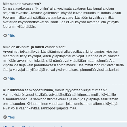
Miten asetan avataren?
Omissa asetuksissa, “Profiilin” alla, voit lisätä avataren käyttämällä jotain
neljästä tavasta: Gravatar, galleriasta, käyttää kuvaa muualta tai ladata kuvan.
Foorumin ylläpitäjä päättää otetaanko avataret käyttöön ja valitsee mitkä
avatarien käyttöönottotavat sallitaan. Jos et voi käyttää avataria, ota yhteyttä
foorumin ylläpitäjään.
Ylös
Mikä on arvonimi ja miten vaihdan sen?
Arvonimet, jotka näkyvät käyttäjänimesi alla osoittavat kirjoittamiesi viestien
määrän tai tietyt käyttäjät, kuten ylläpitäjät tai valvojat. Yleensä et voi vaihtaa
minkään arvonimen tekstiä, sillä nämä ovat ylläpitäjän määrittelemiä. Älä
kirjoita viestejä vain parantaaksesi arvonimeäsi. Useimmat foorumit eivät siedä
tätä ja valvojat tai ylläpitäjät voivat yksinkertaisesti pienentää viestilaskuriasi.
Ylös
Kun klikkaan sähköpostilinkkiä, minua pyydetään kirjautumaan?
Vain rekisteröityneet käyttäjät voivat lähettää sähköpostia muille käyttäjille
sisäänrakennetulla sähköpostilomakkeella ja vain jos ylläpitäjä sallii tämän
ominaisuuden. Kirjautuminen vaaditaan, jotta tunnistautumattomat käyttäjät
eivät voisi väärinkäyttää sähköpostijärjestelmää.
Ylös