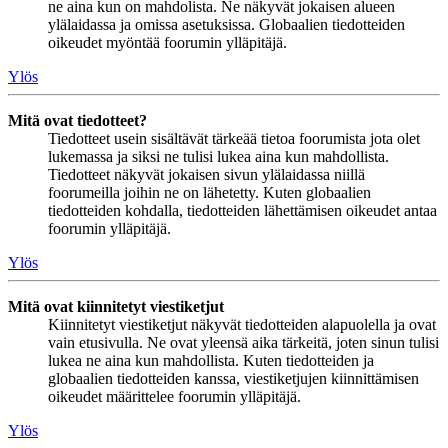
ne aina kun on mahdolista. Ne näkyvät jokaisen alueen
ylälaidassa ja omissa asetuksissa. Globaalien tiedotteiden
oikeudet myöntää foorumin ylläpitäjä.
Ylös
Mitä ovat tiedotteet?
Tiedotteet usein sisältävät tärkeää tietoa foorumista jota olet
lukemassa ja siksi ne tulisi lukea aina kun mahdollista.
Tiedotteet näkyvät jokaisen sivun ylälaidassa niillä
foorumeilla joihin ne on lähetetty. Kuten globaalien
tiedotteiden kohdalla, tiedotteiden lähettämisen oikeudet antaa
foorumin ylläpitäjä.
Ylös
Mitä ovat kiinnitetyt viestiketjut
Kiinnitetyt viestiketjut näkyvät tiedotteiden alapuolella ja ovat
vain etusivulla. Ne ovat yleensä aika tärkeitä, joten sinun tulisi
lukea ne aina kun mahdollista. Kuten tiedotteiden ja
globaalien tiedotteiden kanssa, viestiketjujen kiinnittämisen
oikeudet määrittelee foorumin ylläpitäjä.
Ylös