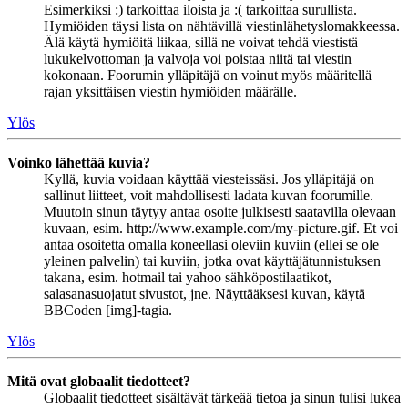
Esimerkiksi :) tarkoittaa iloista ja :( tarkoittaa surullista.
Hymiöiden täysi lista on nähtävillä viestinlähetyslomakkeessa.
Älä käytä hymiöitä liikaa, sillä ne voivat tehdä viestistä
lukukelvottoman ja valvoja voi poistaa niitä tai viestin
kokonaan. Foorumin ylläpitäjä on voinut myös määritellä
rajan yksittäisen viestin hymiöiden määrälle.
Ylös
Voinko lähettää kuvia?
Kyllä, kuvia voidaan käyttää viesteissäsi. Jos ylläpitäjä on
sallinut liitteet, voit mahdollisesti ladata kuvan foorumille.
Muutoin sinun täytyy antaa osoite julkisesti saatavilla olevaan
kuvaan, esim. http://www.example.com/my-picture.gif. Et voi
antaa osoitetta omalla koneellasi oleviin kuviin (ellei se ole
yleinen palvelin) tai kuviin, jotka ovat käyttäjätunnistuksen
takana, esim. hotmail tai yahoo sähköpostilaatikot,
salasanasuojatut sivustot, jne. Näyttääksesi kuvan, käytä
BBCoden [img]-tagia.
Ylös
Mitä ovat globaalit tiedotteet?
Globaalit tiedotteet sisältävät tärkeää tietoa ja sinun tulisi lukea