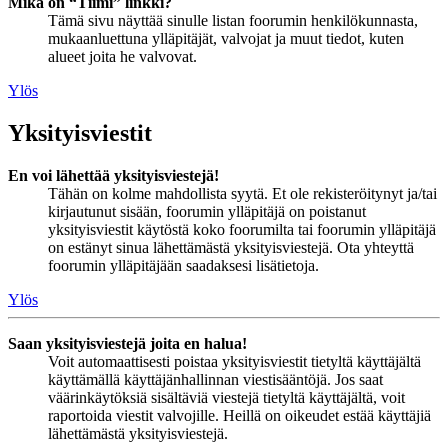
Mikä on “Tiimi” linkki?
Tämä sivu näyttää sinulle listan foorumin henkilökunnasta,
mukaanluettuna ylläpitäjät, valvojat ja muut tiedot, kuten
alueet joita he valvovat.
Ylös
Yksityisviestit
En voi lähettää yksityisviestejä!
Tähän on kolme mahdollista syytä. Et ole rekisteröitynyt ja/tai
kirjautunut sisään, foorumin ylläpitäjä on poistanut
yksityisviestit käytöstä koko foorumilta tai foorumin ylläpitäjä
on estänyt sinua lähettämästä yksityisviestejä. Ota yhteyttä
foorumin ylläpitäjään saadaksesi lisätietoja.
Ylös
Saan yksityisviestejä joita en halua!
Voit automaattisesti poistaa yksityisviestit tietyltä käyttäjältä
käyttämällä käyttäjänhallinnan viestisääntöjä. Jos saat
väärinkäytöksiä sisältäviä viestejä tietyltä käyttäjältä, voit
raportoida viestit valvojille. Heillä on oikeudet estää käyttäjiä
lähettämästä yksityisviestejä.