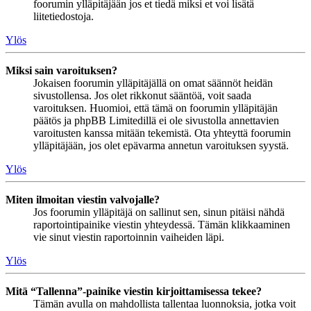
foorumin ylläpitäjään jos et tiedä miksi et voi lisätä
liitetiedostoja.
Ylös
Miksi sain varoituksen?
Jokaisen foorumin ylläpitäjällä on omat säännöt heidän
sivustollensa. Jos olet rikkonut sääntöä, voit saada
varoituksen. Huomioi, että tämä on foorumin ylläpitäjän
päätös ja phpBB Limitedillä ei ole sivustolla annettavien
varoitusten kanssa mitään tekemistä. Ota yhteyttä foorumin
ylläpitäjään, jos olet epävarma annetun varoituksen syystä.
Ylös
Miten ilmoitan viestin valvojalle?
Jos foorumin ylläpitäjä on sallinut sen, sinun pitäisi nähdä
raportointipainike viestin yhteydessä. Tämän klikkaaminen
vie sinut viestin raportoinnin vaiheiden läpi.
Ylös
Mitä “Tallenna”-painike viestin kirjoittamisessa tekee?
Tämän avulla on mahdollista tallentaa luonnoksia, jotka voit