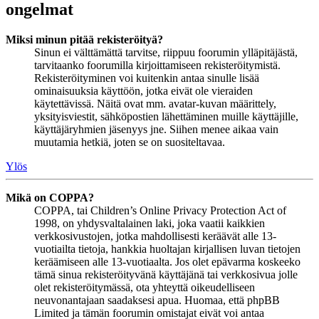
ongelmat
Miksi minun pitää rekisteröityä?
Sinun ei välttämättä tarvitse, riippuu foorumin ylläpitäjästä,
tarvitaanko foorumilla kirjoittamiseen rekisteröitymistä.
Rekisteröityminen voi kuitenkin antaa sinulle lisää
ominaisuuksia käyttöön, jotka eivät ole vieraiden
käytettävissä. Näitä ovat mm. avatar-kuvan määrittely,
yksityisviestit, sähköpostien lähettäminen muille käyttäjille,
käyttäjäryhmien jäsenyys jne. Siihen menee aikaa vain
muutamia hetkiä, joten se on suositeltavaa.
Ylös
Mikä on COPPA?
COPPA, tai Children’s Online Privacy Protection Act of
1998, on yhdysvaltalainen laki, joka vaatii kaikkien
verkkosivustojen, jotka mahdollisesti keräävät alle 13-
vuotiailta tietoja, hankkia huoltajan kirjallisen luvan tietojen
keräämiseen alle 13-vuotiaalta. Jos olet epävarma koskeeko
tämä sinua rekisteröityvänä käyttäjänä tai verkkosivua jolle
olet rekisteröitymässä, ota yhteyttä oikeudelliseen
neuvonantajaan saadaksesi apua. Huomaa, että phpBB
Limited ja tämän foorumin omistajat eivät voi antaa