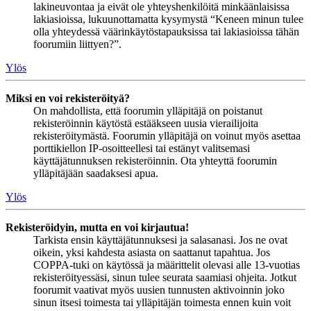
lakineuvontaa ja eivät ole yhteyshenkilöitä minkäänlaisissa
lakiasioissa, lukuunottamatta kysymystä “Keneen minun tulee
olla yhteydessä väärinkäytöstapauksissa tai lakiasioissa tähän
foorumiin liittyen?”.
Ylös
Miksi en voi rekisteröityä?
On mahdollista, että foorumin ylläpitäjä on poistanut
rekisteröinnin käytöstä estääkseen uusia vierailijoita
rekisteröitymästä. Foorumin ylläpitäjä on voinut myös asettaa
porttikiellon IP-osoitteellesi tai estänyt valitsemasi
käyttäjätunnuksen rekisteröinnin. Ota yhteyttä foorumin
ylläpitäjään saadaksesi apua.
Ylös
Rekisteröidyin, mutta en voi kirjautua!
Tarkista ensin käyttäjätunnuksesi ja salasanasi. Jos ne ovat
oikein, yksi kahdesta asiasta on saattanut tapahtua. Jos
COPPA-tuki on käytössä ja määrittelit olevasi alle 13-vuotias
rekisteröityessäsi, sinun tulee seurata saamiasi ohjeita. Jotkut
foorumit vaativat myös uusien tunnusten aktivoinnin joko
sinun itsesi toimesta tai ylläpitäjän toimesta ennen kuin voit