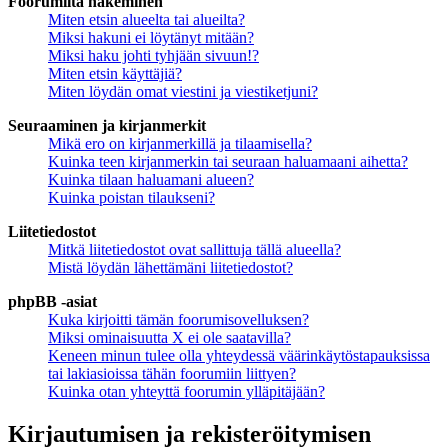
Foorumilta hakeminen
Miten etsin alueelta tai alueilta?
Miksi hakuni ei löytänyt mitään?
Miksi haku johti tyhjään sivuun!?
Miten etsin käyttäjiä?
Miten löydän omat viestini ja viestiketjuni?
Seuraaminen ja kirjanmerkit
Mikä ero on kirjanmerkillä ja tilaamisella?
Kuinka teen kirjanmerkin tai seuraan haluamaani aihetta?
Kuinka tilaan haluamani alueen?
Kuinka poistan tilaukseni?
Liitetiedostot
Mitkä liitetiedostot ovat sallittuja tällä alueella?
Mistä löydän lähettämäni liitetiedostot?
phpBB -asiat
Kuka kirjoitti tämän foorumisovelluksen?
Miksi ominaisuutta X ei ole saatavilla?
Keneen minun tulee olla yhteydessä väärinkäytöstapauksissa
tai lakiasioissa tähän foorumiin liittyen?
Kuinka otan yhteyttä foorumin ylläpitäjään?
Kirjautumisen ja rekisteröitymisen