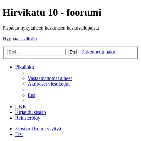
Hirvikatu 10 - foorumi
Pispalan nykytaiteen keskuksen keskustelupalsta
Hyppää sisältöön
Tarkennettu haku
Etsi
Pikalinkit
Vastaamattomat aiheet
Aktiiviset viestiketjut
Etsi
UKK
Kirjaudu sisään
Rekisteröidy
Etusivu
Usein kysyttyä
Etsi