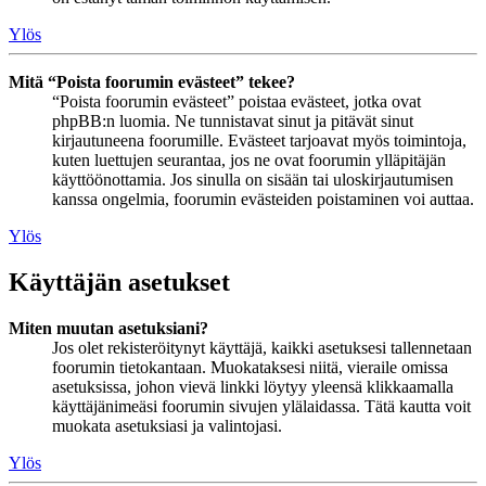
Ylös
Mitä “Poista foorumin evästeet” tekee?
“Poista foorumin evästeet” poistaa evästeet, jotka ovat
phpBB:n luomia. Ne tunnistavat sinut ja pitävät sinut
kirjautuneena foorumille. Evästeet tarjoavat myös toimintoja,
kuten luettujen seurantaa, jos ne ovat foorumin ylläpitäjän
käyttöönottamia. Jos sinulla on sisään tai uloskirjautumisen
kanssa ongelmia, foorumin evästeiden poistaminen voi auttaa.
Ylös
Käyttäjän asetukset
Miten muutan asetuksiani?
Jos olet rekisteröitynyt käyttäjä, kaikki asetuksesi tallennetaan
foorumin tietokantaan. Muokataksesi niitä, vieraile omissa
asetuksissa, johon vievä linkki löytyy yleensä klikkaamalla
käyttäjänimeäsi foorumin sivujen ylälaidassa. Tätä kautta voit
muokata asetuksiasi ja valintojasi.
Ylös