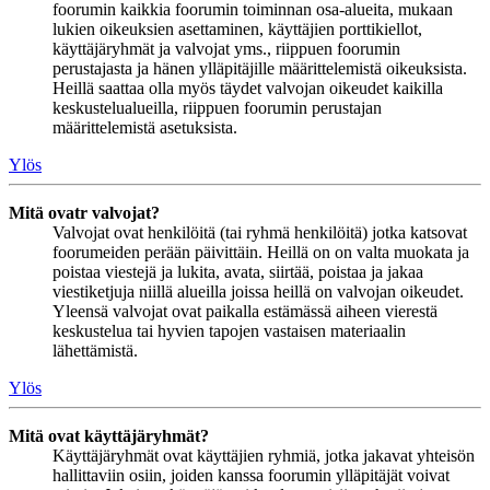
foorumin kaikkia foorumin toiminnan osa-alueita, mukaan
lukien oikeuksien asettaminen, käyttäjien porttikiellot,
käyttäjäryhmät ja valvojat yms., riippuen foorumin
perustajasta ja hänen ylläpitäjille määrittelemistä oikeuksista.
Heillä saattaa olla myös täydet valvojan oikeudet kaikilla
keskustelualueilla, riippuen foorumin perustajan
määrittelemistä asetuksista.
Ylös
Mitä ovatr valvojat?
Valvojat ovat henkilöitä (tai ryhmä henkilöitä) jotka katsovat
foorumeiden perään päivittäin. Heillä on on valta muokata ja
poistaa viestejä ja lukita, avata, siirtää, poistaa ja jakaa
viestiketjuja niillä alueilla joissa heillä on valvojan oikeudet.
Yleensä valvojat ovat paikalla estämässä aiheen vierestä
keskustelua tai hyvien tapojen vastaisen materiaalin
lähettämistä.
Ylös
Mitä ovat käyttäjäryhmät?
Käyttäjäryhmät ovat käyttäjien ryhmiä, jotka jakavat yhteisön
hallittaviin osiin, joiden kanssa foorumin ylläpitäjät voivat