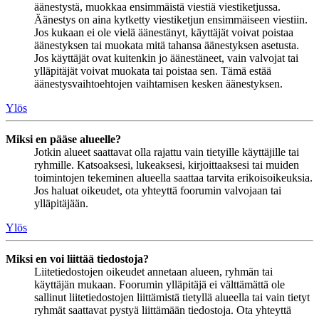
äänestystä, muokkaa ensimmäistä viestiä viestiketjussa.
Äänestys on aina kytketty viestiketjun ensimmäiseen viestiin.
Jos kukaan ei ole vielä äänestänyt, käyttäjät voivat poistaa
äänestyksen tai muokata mitä tahansa äänestyksen asetusta.
Jos käyttäjät ovat kuitenkin jo äänestäneet, vain valvojat tai
ylläpitäjät voivat muokata tai poistaa sen. Tämä estää
äänestysvaihtoehtojen vaihtamisen kesken äänestyksen.
Ylös
Miksi en pääse alueelle?
Jotkin alueet saattavat olla rajattu vain tietyille käyttäjille tai
ryhmille. Katsoaksesi, lukeaksesi, kirjoittaaksesi tai muiden
toimintojen tekeminen alueella saattaa tarvita erikoisoikeuksia.
Jos haluat oikeudet, ota yhteyttä foorumin valvojaan tai
ylläpitäjään.
Ylös
Miksi en voi liittää tiedostoja?
Liitetiedostojen oikeudet annetaan alueen, ryhmän tai
käyttäjän mukaan. Foorumin ylläpitäjä ei välttämättä ole
sallinut liitetiedostojen liittämistä tietyllä alueella tai vain tietyt
ryhmät saattavat pystyä liittämään tiedostoja. Ota yhteyttä