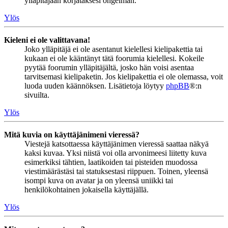
ylläpitäjään korjataksesi ongelman.
Ylös
Kieleni ei ole valittavana!
Joko ylläpitäjä ei ole asentanut kielellesi kielipakettia tai
kukaan ei ole kääntänyt tätä foorumia kielellesi. Kokeile
pyytää foorumin ylläpitäjältä, josko hän voisi asentaa
tarvitsemasi kielipaketin. Jos kielipakettia ei ole olemassa, voit
luoda uuden käännöksen. Lisätietoja löytyy
phpBB
®:n
sivuilta.
Ylös
Mitä kuvia on käyttäjänimeni vieressä?
Viestejä katsottaessa käyttäjänimen vieressä saattaa näkyä
kaksi kuvaa. Yksi niistä voi olla arvonimeesi liitetty kuva
esimerkiksi tähtien, laatikoiden tai pisteiden muodossa
viestimäärästäsi tai statuksestasi riippuen. Toinen, yleensä
isompi kuva on avatar ja on yleensä uniikki tai
henkilökohtainen jokaisella käyttäjällä.
Ylös