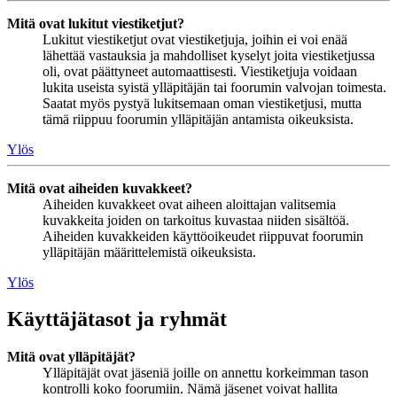
Mitä ovat lukitut viestiketjut?
Lukitut viestiketjut ovat viestiketjuja, joihin ei voi enää
lähettää vastauksia ja mahdolliset kyselyt joita viestiketjussa
oli, ovat päättyneet automaattisesti. Viestiketjuja voidaan
lukita useista syistä ylläpitäjän tai foorumin valvojan toimesta.
Saatat myös pystyä lukitsemaan oman viestiketjusi, mutta
tämä riippuu foorumin ylläpitäjän antamista oikeuksista.
Ylös
Mitä ovat aiheiden kuvakkeet?
Aiheiden kuvakkeet ovat aiheen aloittajan valitsemia
kuvakkeita joiden on tarkoitus kuvastaa niiden sisältöä.
Aiheiden kuvakkeiden käyttöoikeudet riippuvat foorumin
ylläpitäjän määrittelemistä oikeuksista.
Ylös
Käyttäjätasot ja ryhmät
Mitä ovat ylläpitäjät?
Ylläpitäjät ovat jäseniä joille on annettu korkeimman tason
kontrolli koko foorumiin. Nämä jäsenet voivat hallita