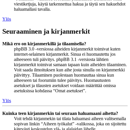
viestiketjuja, käytä tarkennettua hakua ja täytä sen hakuehdot
haluamallasi tavalla.
Ylös
Seuraaminen ja kirjanmerkit
Mikä ero on kirjanmerkillä ja tilaamisella?
phpBB 3.0 -versiossa aiheiden kirjanmerkit toimivat kuten
internet-selaimen kirjanmerkit. Sinua ei huomautettu jos
aiheeseen tuli päivitys. phpBB 3.1 -versiosta lähtien
kirjanmerkit toimivat samaan tapaan kuin aiheiden tilaaminen.
Voit saada ilmoituksen kun aihe josta sinulla on kirjanmerkki
päivittyy. Tilaaminen puolestaan huomauttaa sinua kun
aiheeseen tai foorumiin tulee päivitys. Huomautusten
asetukset ja tilausten asetukset voidaan määrittää omissa
asetuksissa kohdassa “Omat asetukset”.
Ylös
Kuinka teen kirjanmerkin tai seuraan haluamaani aihetta?
Voit tehdä kirjanmekin tai tilata haluamasi aiheen valitsemalla
sopivan linkin “Aiheen työkalut” -valikossa, joka on sijoitettu
kätevästi keskustelun ylä- ja alalaidan lähelle.