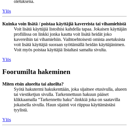
oletuksena.
Ylös
Kuinka voin lisätä / poistaa käyttäjiä kavereista tai vihamiehistä
Voit lisätä käyttäjiä listoihisi kahdella tapaa. Jokaisen käyttäjän
profiilissa on linkki jonka kautta voit lisätä heidät joko
kavereihin tai vihamiehiin. Vaihtoehtoisesti omista asetuksista
voit lisätä käyttäjiä suoraan syöttämällä heidän käyttäjänimen.
Voit myös poistaa käyttäjiä listaltasi samalta sivulta.
Ylös
Foorumilta hakeminen
Miten etsin alueelta tai alueilta?
Syötä hakutermi hakukenttään, joka sijaitsee etusivulla, alueen
tai viestiketjun sivulla. Tarkennettuun hakuun pääset
klikkaamalla “Tarkennettu haku”-linkkiä joka on saatavilla
jokaisella sivulla. Haun sijainti voi riippua käyttämästäsi
tyylistä.
Ylös