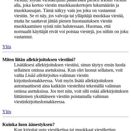
alla, joka kertoo viestin muokkauskertojen lukumäärän ja
muokkausajan. Tämä näkyy vain jos joku on vastannut
viestiin. Se ei näy, jos valvoja tai ylläpitäjä muokkaa viestiä,
mutta he saattavat jättää pienen huomautuksen viestin
muokkaamisen syistä niin halutessaan. Huomaa, että
normaalit käyttäjät eivät voi poistaa viestejä, jos niihin on joku
vastannut.
Ylös
Miten liitän allekirjoituksen viestiini?
Lisätäksesi allekirjoituksen viestiisi, sinun täytyy ensin luoda
sellainen omissa asetuksissa. Kun olet luonut sellaisen, voit
valita
Lisää allekirjoitus
-valinnan viestin
kirjoituslomakkeessa. Voit myös lisätä allekirjoituksen
automaattisesti aina kaikkiin viesteihisi tekemällä valinnan
omissa asetuksissa. Jos teet niin, voit silti estää allekirjoituksen
liittämisen yksittäiseen viestiin poistamalla valinnan
viestinkirjoituslomakkeessa.
Ylös
Kuinka luon äänestyksen?
Kun kirjoitat uuta viestiketjua tai muokkaat viestiketjun