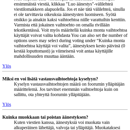
ensimmäistä viestiä, klikkaa "Luo äänestys"-välilehteä
viestilomakkeen alapuolella. Jos et näe tätä välilehteä, sinulla
ei ole tarvittavia oikeuksia äänestysten luomiseen. Syötä
otsikko ja ainakin kaksi vaihtoehtoa niille varattuihin kenttiin.
Varmista että jokainen vaihtoehto on omalla rivillään
tekstikentässä. Voit myös määritellä kuinka monta vaihtoehtoa
käyttäjät voivat valita kohdasta You can also set the number of
options users may select during voting under “Kuinka monta
vaihtoehtoa käyttäjä voi valita”, äänestyksen kesto päivinä (0
kestää loputtomasti) ja viimeisenä voit antaa käyttäjille
mahdollisuuden muuttaa ääntään.
Ylös
Miksi en voi lisätä vastausvaihtoehtoja kyselyyn?
Kyselyn vastausvaihtoehtojen määrä on foorumin ylläpitäjän
määrittelemä. Jos tarvitset enemmän vaihtoehtoja kuin on
sallittu, ota yhteyttä foorumin ylläpitäjään.
Ylös
Kuinka muokkaan tai poistan äänestyksen?
Kuten viestien kanssa, äänestyksiä voi muokata vain
alkuperäinen lähettäjä, valvoja tai ylläpitäjä. Muokataksesi