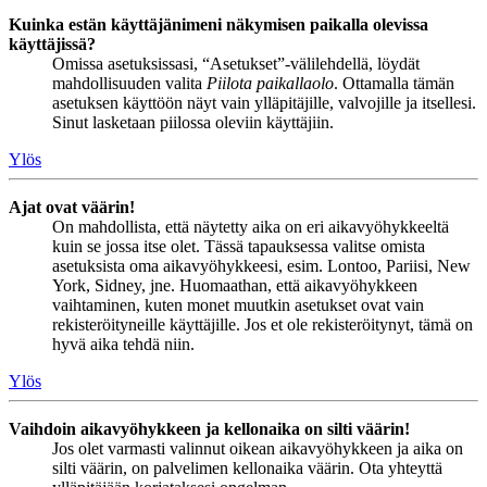
Kuinka estän käyttäjänimeni näkymisen paikalla olevissa
käyttäjissä?
Omissa asetuksissasi, “Asetukset”-välilehdellä, löydät
mahdollisuuden valita
Piilota paikallaolo
. Ottamalla tämän
asetuksen käyttöön näyt vain ylläpitäjille, valvojille ja itsellesi.
Sinut lasketaan piilossa oleviin käyttäjiin.
Ylös
Ajat ovat väärin!
On mahdollista, että näytetty aika on eri aikavyöhykkeeltä
kuin se jossa itse olet. Tässä tapauksessa valitse omista
asetuksista oma aikavyöhykkeesi, esim. Lontoo, Pariisi, New
York, Sidney, jne. Huomaathan, että aikavyöhykkeen
vaihtaminen, kuten monet muutkin asetukset ovat vain
rekisteröityneille käyttäjille. Jos et ole rekisteröitynyt, tämä on
hyvä aika tehdä niin.
Ylös
Vaihdoin aikavyöhykkeen ja kellonaika on silti väärin!
Jos olet varmasti valinnut oikean aikavyöhykkeen ja aika on
silti väärin, on palvelimen kellonaika väärin. Ota yhteyttä