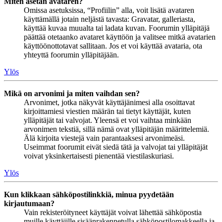
Miten asetan avataren?
Omissa asetuksissa, “Profiilin” alla, voit lisätä avataren
käyttämällä jotain neljästä tavasta: Gravatar, galleriasta,
käyttää kuvaa muualta tai ladata kuvan. Foorumin ylläpitäjä
päättää otetaanko avataret käyttöön ja valitsee mitkä avatarien
käyttöönottotavat sallitaan. Jos et voi käyttää avataria, ota
yhteyttä foorumin ylläpitäjään.
Ylös
Mikä on arvonimi ja miten vaihdan sen?
Arvonimet, jotka näkyvät käyttäjänimesi alla osoittavat
kirjoittamiesi viestien määrän tai tietyt käyttäjät, kuten
ylläpitäjät tai valvojat. Yleensä et voi vaihtaa minkään
arvonimen tekstiä, sillä nämä ovat ylläpitäjän määrittelemiä.
Älä kirjoita viestejä vain parantaaksesi arvonimeäsi.
Useimmat foorumit eivät siedä tätä ja valvojat tai ylläpitäjät
voivat yksinkertaisesti pienentää viestilaskuriasi.
Ylös
Kun klikkaan sähköpostilinkkiä, minua pyydetään
kirjautumaan?
Vain rekisteröityneet käyttäjät voivat lähettää sähköpostia
muille käyttäjille sisäänrakennetulla sähköpostilomakkeella ja