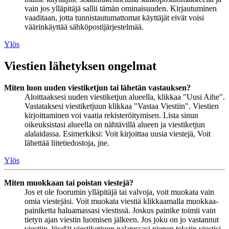
vain jos ylläpitäjä sallii tämän ominaisuuden. Kirjautuminen
vaaditaan, jotta tunnistautumattomat käyttäjät eivät voisi
väärinkäyttää sähköpostijärjestelmää.
Ylös
Viestien lähetyksen ongelmat
Miten luon uuden viestiketjun tai lähetän vastauksen?
Aloittaaksesi uuden viestiketjun alueella, klikkaa "Uusi Aihe".
Vastataksesi viestiketjuun klikkaa "Vastaa Viestiin". Viestien
kirjoittaminen voi vaatia rekisteröitymisen. Lista sinun
oikeuksistasi alueella on nähtävillä alueen ja viestiketjun
alalaidassa. Esimerkiksi: Voit kirjoittaa uusia viestejä, Voit
lähettää liitetiedostoja, jne.
Ylös
Miten muokkaan tai poistan viestejä?
Jos et ole foorumin ylläpitäjä tai valvoja, voit muokata vain
omia viestejäsi. Voit muokata viestiä klikkaamalla muokkaa-
painiketta haluamassasi viestissä. Joskus painike toimii vain
tietyn ajan viestin luomisen jälkeen. Jos joku on jo vastannut
viestiin, löydät viestiketjuun palatessasi pienen tekstin viestisi