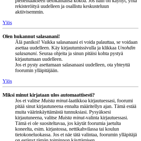
pienentääkseen tietokantansa kokoa. Jos näin on käynyt, yritä
rekisteröityä uudelleen ja osallistu keskusteluun
aktiivisemmin.
Ylös
Olen hukannut salasanani!
Älä panikoi! Vaikka salasanaasi ei voida palauttaa, se voidaan
asettaa uudelleen. Käy kirjautumissivulla ja klikkaa
Unohdin
salasanani
. Seuraa ohjeita ja sinun pitäisi kohta pystyä
kirjautumaan uudelleen.
Jos et pysty asettamaan salasanaasi uudelleen, ota yhteyttä
foorumin ylläpitäjään.
Ylös
Miksi minut kirjataan ulos automaattisesti?
Jos et valitse
Muista minut
-laatikkoa kirjautuessasi, foorumi
pitää sinut kirjautuneena ennalta määritellyn ajan. Tämä estää
muita väärinkäyttämästä tunnuksiasi. Pysyäksesi
kirjautuneena, valitse
Muista minut
-valinta kirjautuessasi.
Tämä ei ole suositeltavaa, jos käytät foorumia jaetulta
koneelta, esim. kirjastossa, nettikahvilassa tai koulun
tietokoneluokassa. Jos et näe tätä valintaa, foorumin ylläpitäjä
on estänyt tämän toiminnon käyttämisen.