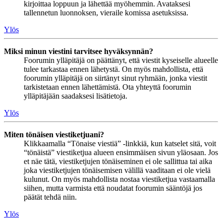
kirjoittaa loppuun ja lähettää myöhemmin. Avataksesi
tallennetun luonnoksen, vieraile komissa asetuksissa.
Ylös
Miksi minun viestini tarvitsee hyväksynnän?
Foorumin ylläpitäjä on päättänyt, että viestit kyseiselle alueelle
tulee tarkastaa ennen lähetystä. On myös mahdollista, että
foorumin ylläpitäjä on siirtänyt sinut ryhmään, jonka viestit
tarkistetaan ennen lähettämistä. Ota yhteyttä foorumin
ylläpitäjään saadaksesi lisätietoja.
Ylös
Miten tönäisen viestiketjuani?
Klikkaamalla “Tönaise viestiä” -linkkiä, kun katselet sitä, voit
“tönäistä” viestiketjua alueen ensimmäisen sivun yläosaan. Jos
et näe tätä, viestiketjujen tönäiseminen ei ole sallittua tai aika
joka viestiketjujen tönäisemisen välillä vaaditaan ei ole vielä
kulunut. On myös mahdollista nostaa viestiketjua vastaamalla
siihen, mutta varmista että noudatat foorumin sääntöjä jos
päätät tehdä niin.
Ylös