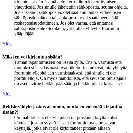
kirjautua sisään. Tämä tieto kerrottiin rekisteröitymisen
yhteydessä. Jos sinulle lähetettiin sähköpostia, seuraa ohjeita.
Jos et saanut sähköpostia, olet saattanut antaa virheellisen
sähköpostiosoitteen tai sähköpostit ovat saattaneet jäädä
roskapostisuodattimeen. Jos olet varma, että antamasi
sähköpostiosoite oli oikein, yritä ottaa yhteyttä foorumin
ylläpitäjään.
Ylös
Miksi en voi kirjautua sisään?
Tämän tapahtumiseen on useita syitä. Ensin, varmista että
tunnuksesi ja salasanasi ovat oikein. Jos ne ovat, ota yhteyttä
foorumin ylläpitäjään varmistaaksesi, että sinulla ei ole
porttikieltoja. On myös mahdollista, että sivuston omistajalla
on asetusvirhe heidän päässään ja heidän pitäisi korjata se.
Ylös
Rekisteröidyin joskus aiemmin, mutta en voi enää kirjautua
sisään?!
On mahdollista, että ylläpitäjä on poistanut käyttäjätilisi
käytöstä jostain syystä. Useat foorumit myös poistavat
käyttäjiä, jotka eivät ole kirjoittaneet pitkään aikaan