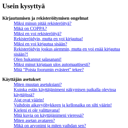
Usein kysyttyä
Kirjautumisen ja rekisteröitymisen ongelmat
Miksi minun pitää rekisteröityä?
Mikä on COPPA?
Miksi en voi rekisteröityä?
Rekisteröidyin, mutta en voi kirjautua!
Miksi en voi kirjautua sisään?
Rekisteröidyin joskus aiemmin, mutta en voi enää kirjautua
sisään?!
Olen hukannut salasanani!
Miksi minut kirjataan ulos automaattisesti?
Mitä “Poista foorumin evästeet” tekee?
Käyttäjän asetukset
Miten muutan asetuksiani?
Kuinka estän käyttäjänimeni näkymisen paikalla olevissa
käyttäjissä?
Ajat ovat väärin!
Vaihdoin aikavyöhykkeen ja kellonaika on silti väärin!
Kieleni ei ole valittavana!
Mitä kuvia on käyttäjänimeni vieressä?
Miten asetan avataren?
Mikä on arvonimi ja miten vaihdan sen?