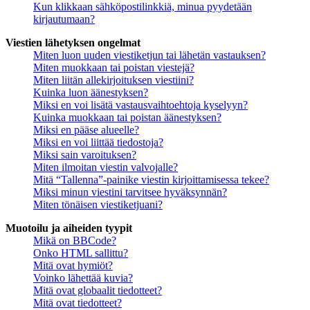
Kun klikkaan sähköpostilinkkiä, minua pyydetään
kirjautumaan?
Viestien lähetyksen ongelmat
Miten luon uuden viestiketjun tai lähetän vastauksen?
Miten muokkaan tai poistan viestejä?
Miten liitän allekirjoituksen viestiini?
Kuinka luon äänestyksen?
Miksi en voi lisätä vastausvaihtoehtoja kyselyyn?
Kuinka muokkaan tai poistan äänestyksen?
Miksi en pääse alueelle?
Miksi en voi liittää tiedostoja?
Miksi sain varoituksen?
Miten ilmoitan viestin valvojalle?
Mitä “Tallenna”-painike viestin kirjoittamisessa tekee?
Miksi minun viestini tarvitsee hyväksynnän?
Miten tönäisen viestiketjuani?
Muotoilu ja aiheiden tyypit
Mikä on BBCode?
Onko HTML sallittu?
Mitä ovat hymiöt?
Voinko lähettää kuvia?
Mitä ovat globaalit tiedotteet?
Mitä ovat tiedotteet?