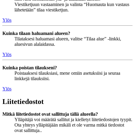
Viestiketjuun vastaaminen ja valinta “Huomauta kun vastaus
lähetetään” tilaa viestiketjun.
Ylös
Kuinka tilaan haluamani alueen?
Tilataksesi haluamasi alueen, valitse “Tilaa alue” -linkki,
aluesivun alalaidassa.
Ylös
Kuinka poistan tilaukseni?
Poistaaksesi tilauksiasi, mene omiin asetuksiisi ja seuraa
linkkejä tilauksiisi.
Ylös
Liitetiedostot
Mitkä liitetiedostot ovat sallittuja tällä alueella?
Ylläpitäjä voi määrätä sallitut ja kielletyt liitetiedostojen tyypit.
Ota yhteys ylläpitäjään mikäli et ole varma mitkä tiedostot
ovat sallittuja..