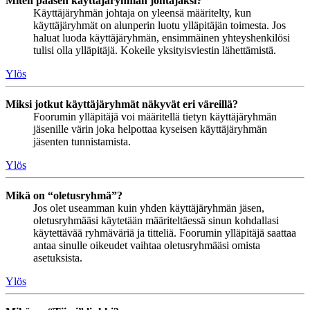
Miten pääsen käyttäjäryhmän johtajaksi?
Käyttäjäryhmän johtaja on yleensä määritelty, kun
käyttäjäryhmät on alunperin luotu ylläpitäjän toimesta. Jos
haluat luoda käyttäjäryhmän, ensimmäinen yhteyshenkilösi
tulisi olla ylläpitäjä. Kokeile yksityisviestin lähettämistä.
Ylös
Miksi jotkut käyttäjäryhmät näkyvät eri väreillä?
Foorumin ylläpitäjä voi määritellä tietyn käyttäjäryhmän
jäsenille värin joka helpottaa kyseisen käyttäjäryhmän
jäsenten tunnistamista.
Ylös
Mikä on “oletusryhmä”?
Jos olet useamman kuin yhden käyttäjäryhmän jäsen,
oletusryhmääsi käytetään määriteltäessä sinun kohdallasi
käytettävää ryhmäväriä ja titteliä. Foorumin ylläpitäjä saattaa
antaa sinulle oikeudet vaihtaa oletusryhmääsi omista
asetuksista.
Ylös