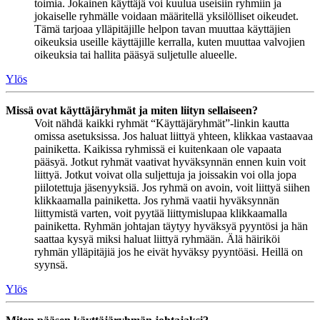
toimia. Jokainen käyttäjä voi kuulua useisiin ryhmiin ja
jokaiselle ryhmälle voidaan määritellä yksilölliset oikeudet.
Tämä tarjoaa ylläpitäjille helpon tavan muuttaa käyttäjien
oikeuksia useille käyttäjille kerralla, kuten muuttaa valvojien
oikeuksia tai hallita pääsyä suljetulle alueelle.
Ylös
Missä ovat käyttäjäryhmät ja miten liityn sellaiseen?
Voit nähdä kaikki ryhmät “Käyttäjäryhmät”-linkin kautta
omissa asetuksissa. Jos haluat liittyä yhteen, klikkaa vastaavaa
painiketta. Kaikissa ryhmissä ei kuitenkaan ole vapaata
pääsyä. Jotkut ryhmät vaativat hyväksynnän ennen kuin voit
liittyä. Jotkut voivat olla suljettuja ja joissakin voi olla jopa
piilotettuja jäsenyyksiä. Jos ryhmä on avoin, voit liittyä siihen
klikkaamalla painiketta. Jos ryhmä vaatii hyväksynnän
liittymistä varten, voit pyytää liittymislupaa klikkaamalla
painiketta. Ryhmän johtajan täytyy hyväksyä pyyntösi ja hän
saattaa kysyä miksi haluat liittyä ryhmään. Älä häiriköi
ryhmän ylläpitäjiä jos he eivät hyväksy pyyntöäsi. Heillä on
syynsä.
Ylös