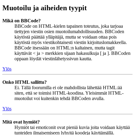
Muotoilu ja aiheiden tyypit
Mikä on BBCode?
BBCode on HTML-kielen tapainen toteutus, joka tarjoaa
tiettyjen viestin osien muotoilumahdollisuuden. BBCoden
käytöstä päättää ylläpitäjä, mutta se voidaan ottaa pois
käytöstä myös viestikohtaisesti viestin kirjoituslomakkeella.
BBCode itsessään on HTML:n kaltainen, mutta tagit
käyttävät < ja > merkkien sijaan hakasulkuja [ ja ]. BBCoden
oppaan löydät viestinlähetyssivun kautta.
Ylös
Onko HTML sallittu?
Ei. Tällä foorumilla ei ole mahdollista lähettää HTML:ää
siten, että se toimisi HTML-koodina. Yleisimmät HTML-
muotoilut voi kuitenkin tehdä BBCoden avulla.
Ylös
Mitä ovat hymiöt?
Hymiöt tai emoticonit ovat pieniä kuvia joita voidaan käyttää
tunteiden ilmaisemiseen lyhyitä koodeja käyttämällä.