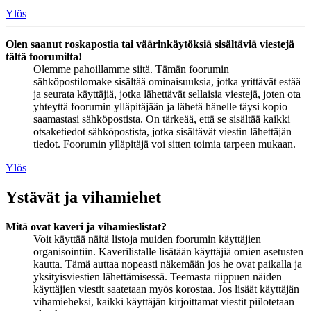
Ylös
Olen saanut roskapostia tai väärinkäytöksiä sisältäviä viestejä
tältä foorumilta!
Olemme pahoillamme siitä. Tämän foorumin
sähköpostilomake sisältää ominaisuuksia, jotka yrittävät estää
ja seurata käyttäjiä, jotka lähettävät sellaisia viestejä, joten ota
yhteyttä foorumin ylläpitäjään ja lähetä hänelle täysi kopio
saamastasi sähköpostista. On tärkeää, että se sisältää kaikki
otsaketiedot sähköpostista, jotka sisältävät viestin lähettäjän
tiedot. Foorumin ylläpitäjä voi sitten toimia tarpeen mukaan.
Ylös
Ystävät ja vihamiehet
Mitä ovat kaveri ja vihamieslistat?
Voit käyttää näitä listoja muiden foorumin käyttäjien
organisointiin. Kaverilistalle lisätään käyttäjiä omien asetusten
kautta. Tämä auttaa nopeasti näkemään jos he ovat paikalla ja
yksityisviestien lähettämisessä. Teemasta riippuen näiden
käyttäjien viestit saatetaan myös korostaa. Jos lisäät käyttäjän
vihamieheksi, kaikki käyttäjän kirjoittamat viestit piilotetaan