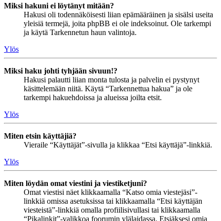
Miksi hakuni ei löytänyt mitään?
Hakusi oli todennäköisesti liian epämääräinen ja sisälsi useita
yleisiä termejä, joita phpBB ei ole indeksoinut. Ole tarkempi
ja käytä Tarkennetun haun valintoja.
Ylös
Miksi haku johti tyhjään sivuun!?
Hakusi palautti liian monta tulosta ja palvelin ei pystynyt
käsittelemään niitä. Käytä “Tarkennettua hakua” ja ole
tarkempi hakuehdoissa ja alueissa joilta etsit.
Ylös
Miten etsin käyttäjiä?
Vieraile “Käyttäjät”-sivulla ja klikkaa “Etsi käyttäjä”-linkkiä.
Ylös
Miten löydän omat viestini ja viestiketjuni?
Omat viestisi näet klikkaamalla “Katso omia viestejäsi”-
linkkiä omissa asetuksissa tai klikkaamalla “Etsi käyttäjän
viesteistä”-linkkiä omalla profiilisivullasi tai klikkaamalla
“Pikalinkit”-valikkoa foorumin ylälaidassa. Etsiäksesi omia