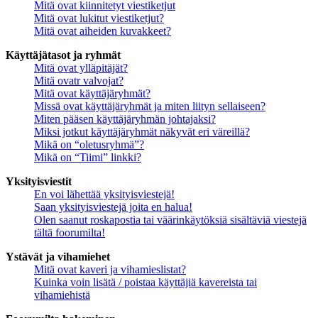
Mitä ovat kiinnitetyt viestiketjut
Mitä ovat lukitut viestiketjut?
Mitä ovat aiheiden kuvakkeet?
Käyttäjätasot ja ryhmät
Mitä ovat ylläpitäjät?
Mitä ovatr valvojat?
Mitä ovat käyttäjäryhmät?
Missä ovat käyttäjäryhmät ja miten liityn sellaiseen?
Miten pääsen käyttäjäryhmän johtajaksi?
Miksi jotkut käyttäjäryhmät näkyvät eri väreillä?
Mikä on “oletusryhmä”?
Mikä on “Tiimi” linkki?
Yksityisviestit
En voi lähettää yksityisviestejä!
Saan yksityisviestejä joita en halua!
Olen saanut roskapostia tai väärinkäytöksiä sisältäviä viestejä
tältä foorumilta!
Ystävät ja vihamiehet
Mitä ovat kaveri ja vihamieslistat?
Kuinka voin lisätä / poistaa käyttäjiä kavereista tai
vihamiehistä