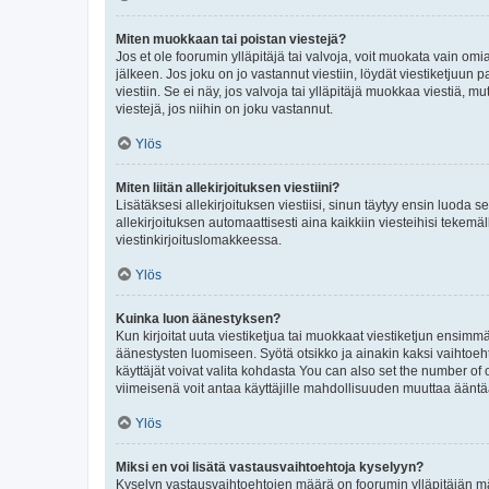
Miten muokkaan tai poistan viestejä?
Jos et ole foorumin ylläpitäjä tai valvoja, voit muokata vain om
jälkeen. Jos joku on jo vastannut viestiin, löydät viestiketjuu
viestiin. Se ei näy, jos valvoja tai ylläpitäjä muokkaa viestiä,
viestejä, jos niihin on joku vastannut.
Ylös
Miten liitän allekirjoituksen viestiini?
Lisätäksesi allekirjoituksen viestiisi, sinun täytyy ensin luoda s
allekirjoituksen automaattisesti aina kaikkiin viesteihisi tekemäl
viestinkirjoituslomakkeessa.
Ylös
Kuinka luon äänestyksen?
Kun kirjoitat uuta viestiketjua tai muokkaat viestiketjun ensimmäi
äänestysten luomiseen. Syötä otsikko ja ainakin kaksi vaihtoehto
käyttäjät voivat valita kohdasta You can also set the number of
viimeisenä voit antaa käyttäjille mahdollisuuden muuttaa ääntä
Ylös
Miksi en voi lisätä vastausvaihtoehtoja kyselyyn?
Kyselyn vastausvaihtoehtojen määrä on foorumin ylläpitäjän määr