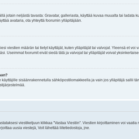
mällä jotain neljästä tavasta: Gravatar, galleriasta, käyttää kuvaa muualta tai ladata
äyttää avataria, ota yhteyttä foorumin ylläpitäjään.
iesi viestien määrän tai tietyt käyttäjät, kuten ylläpitäjät tai valvojat. Yleensä et vo
i. Useimmat foorumit eivät siedä tätä ja valvojat tai ylläpitäjät voivat yksinkertaise
aan?
le käyttäjille sisäänrakennetulla sähköpostilomakkeella ja vain jos ylläpitäjä sallii
stijärjestelmää.
stataksesi viestiketjuun klikkaa "Vastaa Viestiin". Viestien kirjoittaminen voi vaatia
joittaa uusia viestejä, Voit lähettää liitetiedostoja, jne.