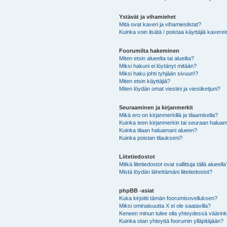
Ystävät ja vihamiehet
Mitä ovat kaveri ja vihamieslistat?
Kuinka voin lisätä / poistaa käyttäjiä kaverei
Foorumilta hakeminen
Miten etsin alueelta tai alueilta?
Miksi hakuni ei löytänyt mitään?
Miksi haku johti tyhjään sivuun!?
Miten etsin käyttäjiä?
Miten löydän omat viestini ja viestiketjuni?
Seuraaminen ja kirjanmerkit
Mikä ero on kirjanmerkillä ja tilaamisella?
Kuinka teen kirjanmerkin tai seuraan haluam
Kuinka tilaan haluamani alueen?
Kuinka poistan tilaukseni?
Liitetiedostot
Mitkä liitetiedostot ovat sallittuja tällä alueell
Mistä löydän lähettämäni liitetiedostot?
phpBB -asiat
Kuka kirjoitti tämän foorumisovelluksen?
Miksi ominaisuutta X ei ole saatavilla?
Keneen minun tulee olla yhteydessä väärinkäy
Kuinka otan yhteyttä foorumin ylläpitäjään?