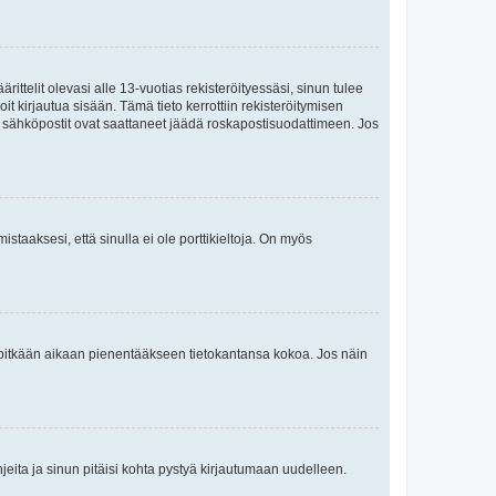
ttelit olevasi alle 13-vuotias rekisteröityessäsi, sinun tulee
it kirjautua sisään. Tämä tieto kerrottiin rekisteröitymisen
ai sähköpostit ovat saattaneet jäädä roskapostisuodattimeen. Jos
staaksesi, että sinulla ei ole porttikieltoja. On myös
neet pitkään aikaan pienentääkseen tietokantansa kokoa. Jos näin
jeita ja sinun pitäisi kohta pystyä kirjautumaan uudelleen.