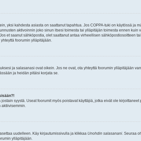
ein, yksi kahdesta asiasta on saattanut tapahtua. Jos COPPA-tuki on käytössä ja määri
nnusten aktivoinnin joko sinun itsesi toimesta tai ylläpitäjän toimesta ennen kuin vo
. Jos et saanut sähköpostia, olet saattanut antaa virheellisen sähköpostiosoitteen t
 yhteyttä foorumin ylläpitäjään.
sesi ja salasanasi ovat oikein. Jos ne ovat, ota yhteyttä foorumin ylläpitäjään varmi
ssään ja heidän pitäisi korjata se.
sisään?!
stä jostain syystä. Useat foorumit myös poistavat käyttäjiä, jotka eivät ole kirjoitta
n aktiivisemmin.
asettaa uudelleen. Käy kirjautumissivulla ja klikkaa
Unohdin salasanani
. Seuraa oh
rumin ylläpitäjään.