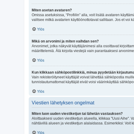
Miten asetan avataren?
Omissa asetuksissa, “Profiilin” alla, voit lisätä avataren käyttä
valitsee mitkä avatarien käyttöönottotavat sallitaan. Jos et voi k
Ylös
Mikä on arvonimi ja miten vaihdan sen?
Arvonimet, jotka näkyvät käyttäjänimesi alla osoittavat kirjoittam
määrittelemiä. Älä kirjoita viestejä vain parantaaksesi arvonimeäs
Ylös
Kun klikkaan sähköpostilinkkiä, minua pyydetään kirjautum
Vain rekisteröityneet käyttäjät voivat lähettää sähköpostia muil
tunnistautumattomat käyttäjät eivät voisi väärinkäyttää sähköpo
Ylös
Viestien lähetyksen ongelmat
Miten luon uuden viestiketjun tai lähetän vastauksen?
Aloittaaksesi uuden viestiketjun alueella, klikkaa "Uusi Aihe". Va
nähtävillä alueen ja viestiketjun alalaidassa. Esimerkiksi: Voit kir
Ylös