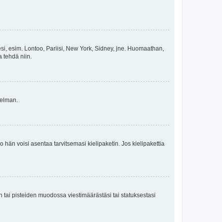
esi, esim. Lontoo, Pariisi, New York, Sidney, jne. Huomaathan,
a tehdä niin.
gelman.
ko hän voisi asentaa tarvitsemasi kielipaketin. Jos kielipakettia
en tai pisteiden muodossa viestimäärästäsi tai statuksestasi