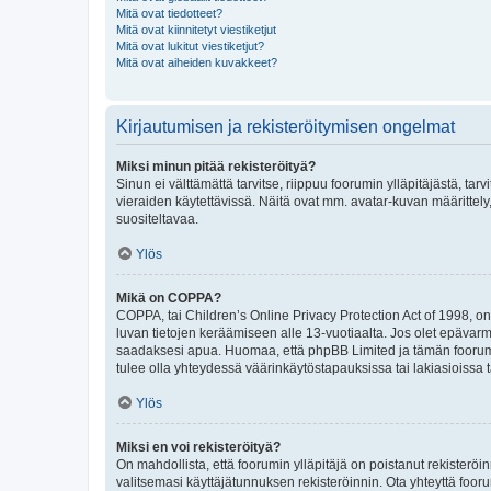
Mitä ovat tiedotteet?
Mitä ovat kiinnitetyt viestiketjut
Mitä ovat lukitut viestiketjut?
Mitä ovat aiheiden kuvakkeet?
Kirjautumisen ja rekisteröitymisen ongelmat
Miksi minun pitää rekisteröityä?
Sinun ei välttämättä tarvitse, riippuu foorumin ylläpitäjästä, tar
vieraiden käytettävissä. Näitä ovat mm. avatar-kuvan määrittely,
suositeltavaa.
Ylös
Mikä on COPPA?
COPPA, tai Children’s Online Privacy Protection Act of 1998, on y
luvan tietojen keräämiseen alle 13-vuotiaalta. Jos olet epävarm
saadaksesi apua. Huomaa, että phpBB Limited ja tämän foorumin
tulee olla yhteydessä väärinkäytöstapauksissa tai lakiasioissa t
Ylös
Miksi en voi rekisteröityä?
On mahdollista, että foorumin ylläpitäjä on poistanut rekisteröin
valitsemasi käyttäjätunnuksen rekisteröinnin. Ota yhteyttä foor