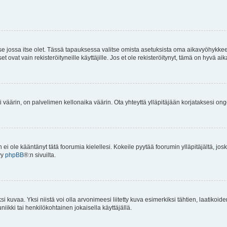
 se jossa itse olet. Tässä tapauksessa valitse omista asetuksista oma aikavyöhykke
vat vain rekisteröityneille käyttäjille. Jos et ole rekisteröitynyt, tämä on hyvä aik
i väärin, on palvelimen kellonaika väärin. Ota yhteyttä ylläpitäjään korjataksesi on
an ei ole kääntänyt tätä foorumia kielellesi. Kokeile pyytää foorumin ylläpitäjältä, jos
yy
phpBB
®:n sivuilta.
 kuvaa. Yksi niistä voi olla arvonimeesi liitetty kuva esimerkiksi tähtien, laatikoid
iikki tai henkilökohtainen jokaisella käyttäjällä.