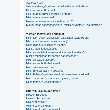
Ajat ovat väärin!
Vaihdoin aikavyöhykkeen ja kellonaika on silti väärin!
Kieleni ei ole valittavana!
Mitä kuvia on käyttäjänimeni vieressä?
Miten asetan avataren?
Mikä on arvonimi ja miten vaihdan sen?
Kun klikkaan sähköpostilinkkiä, minua pyydetään kirjautumaan?
Viestien lähetyksen ongelmat
Miten luon uuden viestiketjun tai lähetän vastauksen?
Miten muokkaan tai poistan viestejä?
Miten liitän allekirjoituksen viestiini?
Kuinka luon äänestyksen?
Miksi en voi lisätä vastausvaihtoehtoja kyselyyn?
Kuinka muokkaan tai poistan äänestyksen?
Miksi en pääse alueelle?
Miksi en voi liittää tiedostoja?
Miksi sain varoituksen?
Miten ilmoitan viestin valvojalle?
Mitä “Tallenna”-painike viestin kirjoittamisessa tekee?
Miksi minun viestini tarvitsee hyväksynnän?
Miten tönäisen viestiketjuani?
Muotoilu ja aiheiden tyypit
Mikä on BBCode?
Onko HTML sallittu?
Mitä ovat hymiöt?
Voinko lähettää kuvia?
Mitä ovat globaalit tiedotteet?