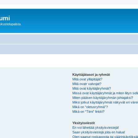
rumi
skustelupalsta
Käyttäjätasot ja ryhmät
Mitä ovat ylläpitäjät?
Mitä ovatr valvojat?
Mitä ovat käyttäjäryhmät?
Missä ovat käyttäjäryhmät ja miten liityn sel
Miten pääsen käyttäjäryhmän johtajaksi?
Miksi jotkut käyttäjäryhmät näkyvät eri värei
Mikä on “oletusryhmä”?
Mikä on “Tiimi” linkki?
Yksityisviestit
En voi lähettää yksityisviestejä!
Saan yksityisviestejä joita en halua!
Olen saanut roskapostia tai väärinkäytöksiä s