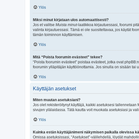
Ylös
Miksi minut kirjataan ulos automaattisesti?
Jos et valitse
Muista minut
-laatikkoa kirjautuessasi, foorumi pi
valinta kirjautuessasi. Tämä ei ole suositeltavaa, jos käytät foo
tämän toiminnon käyttämisen.
Ylös
Mitä “Poista foorumin evästeet” tekee?
“Poista foorumin evästeet” poistaa evästeet, jotka ovat phpBB:n 
foorumin ylläpitäjän käyttöönottamia. Jos sinulla on sisään ta
Ylös
Käyttäjän asetukset
Miten muutan asetuksiani?
Jos olet rekisteröitynyt käyttäjä, kaikki asetuksesi tallennetaa
sivujen ylälaidassa. Tätä kautta voit muokata asetuksiasi ja vali
Ylös
Kuinka estän käyttäjänimeni näkymisen paikalla olevissa kä
Omissa asetuksissasi, “Asetukset”-välilehdellä, löydät mahdoll