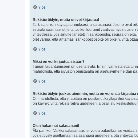
Ylös
Rekisteröidyin, mutta en voi kirjautua!
Tarkista ensin käyttäjätunnuksesi ja salasanasi. Jos ne ovat oik
seurata saamiasi ohjeita. Jotkut foorumit vaativat myös uusien tu
yhteydessä. Jos sinulle lähetettiin sähköpostia, seuraa ohjeita
olet varma, että antamasi sähköpostiosoite oli oikein, yritä ottaa
Ylös
Miksi en voi kirjautua sisään?
Tämän tapahtumiseen on useita syitä. Ensin, varmista että tunnuk
mahdollista, että sivuston omistajalla on asetusvirhe heidän pää
Ylös
Rekisteröidyin joskus aiemmin, mutta en voi enää kirjautua 
On mahdollista, että ylläpitäjä on poistanut käyttäjätilisi käytö
on käynyt, yritä rekisteröityä uudelleen ja osallistu keskusteluu
Ylös
Olen hukannut salasanani!
Älä panikoi! Vaikka salasanaasi ei voida palauttaa, se voidaan 
Jos et pysty asettamaan salasanaasi uudelleen, ota yhteyttä foo