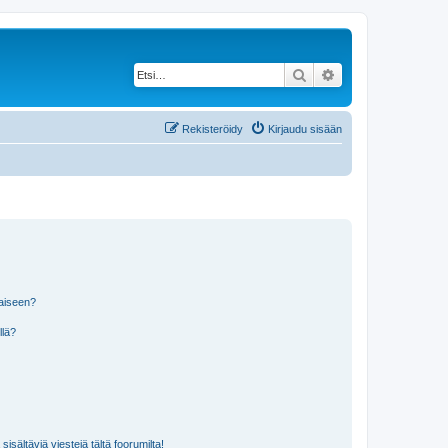
Etsi
Tarkennettu haku
Rekisteröidy
Kirjaudu sisään
laiseen?
llä?
isältäviä viestejä tältä foorumilta!