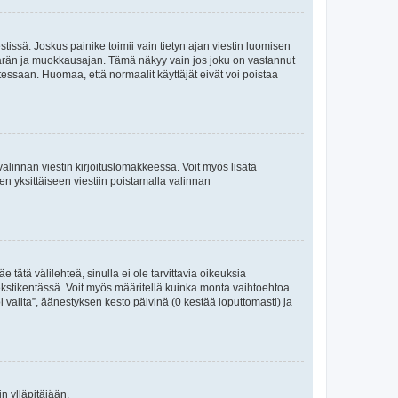
tissä. Joskus painike toimii vain tietyn ajan viestin luomisen
umäärän ja muokkausajan. Tämä näkyy vain jos joku on vastannut
tessaan. Huomaa, että normaalit käyttäjät eivät voi poistaa
valinnan viestin kirjoituslomakkeessa. Voit myös lisätä
isen yksittäiseen viestiin poistamalla valinnan
 tätä välilehteä, sinulla ei ole tarvittavia oikeuksia
 tekstikentässä. Voit myös määritellä kuinka monta vaihtoehtoa
 valita”, äänestyksen kesto päivinä (0 kestää loputtomasti) ja
n ylläpitäjään.