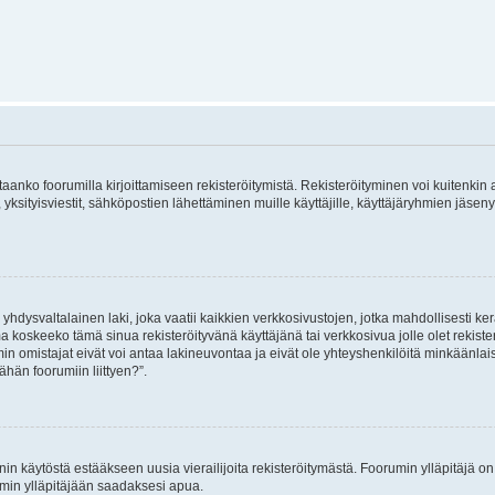
vitaanko foorumilla kirjoittamiseen rekisteröitymistä. Rekisteröityminen voi kuitenkin
 yksityisviestit, sähköpostien lähettäminen muille käyttäjille, käyttäjäryhmien jäs
hdysvaltalainen laki, joka vaatii kaikkien verkkosivustojen, jotka mahdollisesti kerää
a koskeeko tämä sinua rekisteröityvänä käyttäjänä tai verkkosivua jolle olet rekis
 omistajat eivät voi antaa lakineuvontaa ja eivät ole yhteyshenkilöitä minkäänla
ähän foorumiin liittyen?”.
nin käytöstä estääkseen uusia vierailijoita rekisteröitymästä. Foorumin ylläpitäjä on v
umin ylläpitäjään saadaksesi apua.