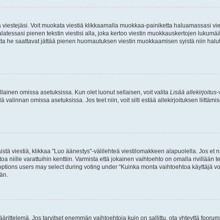
ia viestejäsi. Voit muokata viestiä klikkaamalla muokkaa-painiketta haluamassasi vies
n palatessasi pienen tekstin viestisi alla, joka kertoo viestin muokkauskertojen luk
 mutta he saattavat jättää pienen huomautuksen viestin muokkaamisen syistä niin halu
ellainen omissa asetuksissa. Kun olet luonut sellaisen, voit valita
Lisää allekirjoitus
-
lä valinnan omissa asetuksissa. Jos teet niin, voit silti estää allekirjoituksen liittäm
stä viestiä, klikkaa "Luo äänestys"-välilehteä viestilomakkeen alapuolella. Jos et näe
a niille varattuihin kenttiin. Varmista että jokainen vaihtoehto on omalla rivillään
 options users may select during voting under “Kuinka monta vaihtoehtoa käyttäjä voi
än.
ittelemä. Jos tarvitset enemmän vaihtoehtoja kuin on sallittu, ota yhteyttä foorumi