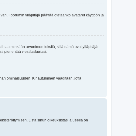
 kuvan. Foorumin ylläpitäjä päättää otetaanko avataret käyttöön ja
i vaihtaa minkään arvonimen tekstiä, sillä nämä ovat ylläpitäjän
sti pienentää viestilaskuriasi.
 tämän ominaisuuden. Kirjautuminen vaaditaan, jotta
 rekisteröitymisen. Lista sinun oikeuksistasi alueella on