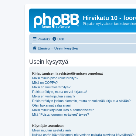
Hirvikatu 10 - foo
Pispalan nykytaiteen keskuksen ke
Pikalinkit
UKK
Etusivu
Usein kysyttyä
Usein kysyttyä
Kirjautumisen ja rekisteröitymisen ongelmat
Miksi minun pitää rekisteröityä?
Mikä on COPPA?
Miksi en voi rekisteröityä?
Rekisteröidyin, mutta en voi kirjautua!
Miksi en voi kirjautua sisään?
Rekisteröidyin joskus aiemmin, mutta en voi enää kirjautua sisään?!
Olen hukannut salasanani!
Miksi minut kirjataan ulos automaattisesti?
Mitä “Poista foorumin evästeet” tekee?
Käyttäjän asetukset
Miten muutan asetuksiani?
Kuinka estän käyttäjänimeni näkymisen paikalla olevissa käyttäjissä?