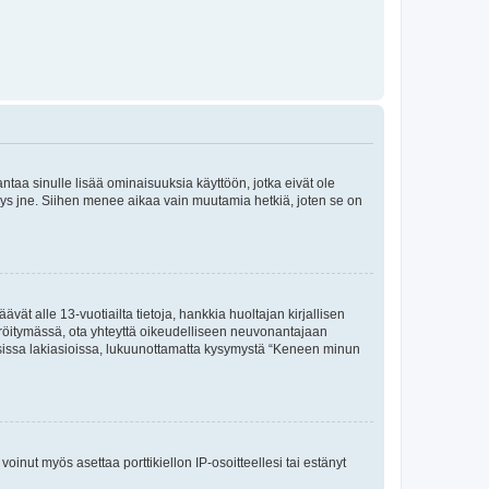
 antaa sinulle lisää ominaisuuksia käyttöön, jotka eivät ole
enyys jne. Siihen menee aikaa vain muutamia hetkiä, joten se on
vät alle 13-vuotiailta tietoja, hankkia huoltajan kirjallisen
teröitymässä, ota yhteyttä oikeudelliseen neuvonantajaan
isissa lakiasioissa, lukuunottamatta kysymystä “Keneen minun
oinut myös asettaa porttikiellon IP-osoitteellesi tai estänyt