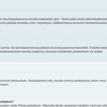
tää sinut kirjautuneena ennalta määritellyn ajan. Tämä estää muita väärinkäyttämäs
rumia jaetulta koneelta, esim. kirjastossa, nettikahvilassa tai koulun tietokoneluokas
luomia. Ne tunnistavat sinut ja pitävät sinut kirjautuneena foorumille. Evästeet tarj
i uloskirjautumisen kanssa ongelmia, foorumin evästeiden poistaminen voi auttaa.
n foorumin tietokantaan. Muokataksesi niitä, vieraile omissa asetuksissa, johon vievä
ntojasi.
yttäjissä?
isuuden valita
Piilota paikallaolo
. Ottamalla tämän asetuksen käyttöön näyt vain ylläpit