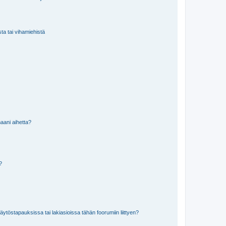
sta tai vihamiehistä
aani aihetta?
a?
töstapauksissa tai lakiasioissa tähän foorumiin liittyen?