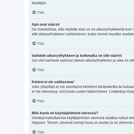
käyttäjiin.
Ylös
Ajat ovat väärin!
On mahdollista, että näytetty aika on eri aikavyöhykkeeltä kuin
että aikavyöhykkeen vaihtaminen, kuten monet muutkin asetukset o
Ylös
Vaihdoin aikavyöhykkeen ja kellonaika on silti väärin!
Jos olet varmasti valinnut oikean aikavyöhykkeen ja aika on silt
Ylös
Kieleni ei ole valittavana!
Joko ylläpitäjä ei ole asentanut kielellesi kielipakettia tai kuka
ei ole olemassa, voit luoda uuden käännöksen. Lisätietoja löyt
Ylös
Mitä kuvia on käyttäjänimeni vieressä?
Viestejä katsottaessa käyttäjänimen vieressä saattaa näkyä kaksi
riippuen. Toinen, yleensä isompi kuva on avatar ja on yleensä un
Ylös