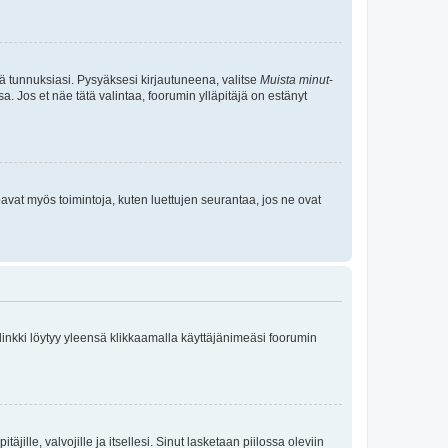
tä tunnuksiasi. Pysyäksesi kirjautuneena, valitse
Muista minut
-
sa. Jos et näe tätä valintaa, foorumin ylläpitäjä on estänyt
oavat myös toimintoja, kuten luettujen seurantaa, jos ne ovat
 linkki löytyy yleensä klikkaamalla käyttäjänimeäsi foorumin
äjille, valvojille ja itsellesi. Sinut lasketaan piilossa oleviin