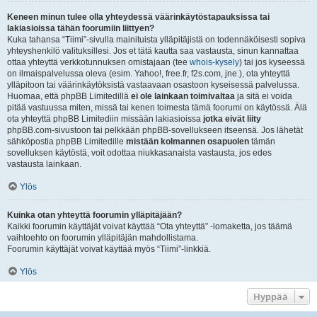
Keneen minun tulee olla yhteydessä väärinkäytöstapauksissa tai
lakiasioissa tähän foorumiin liittyen?
Kuka tahansa “Tiimi”-sivulla mainituista ylläpitäjistä on todennäköisesti sopiva
yhteyshenkilö valituksillesi. Jos et tätä kautta saa vastausta, sinun kannattaa
ottaa yhteyttä verkkotunnuksen omistajaan (tee
whois-kysely
) tai jos kyseessä
on ilmaispalvelussa oleva (esim. Yahoo!, free.fr, f2s.com, jne.), ota yhteyttä
ylläpitoon tai väärinkäytöksistä vastaavaan osastoon kyseisessä palvelussa.
Huomaa, että phpBB Limitedillä
ei ole lainkaan toimivaltaa
ja sitä ei voida
pitää vastuussa miten, missä tai kenen toimesta tämä foorumi on käytössä. Älä
ota yhteyttä phpBB Limitediin missään lakiasioissa
jotka eivät liity
phpBB.com-sivustoon tai pelkkään phpBB-sovellukseen itseensä. Jos lähetät
sähköpostia phpBB Limitedille
mistään kolmannen osapuolen
tämän
sovelluksen käytöstä, voit odottaa niukkasanaista vastausta, jos edes
vastausta lainkaan.
Ylös
Kuinka otan yhteyttä foorumin ylläpitäjään?
Kaikki foorumin käyttäjät voivat käyttää “Ota yhteyttä” -lomaketta, jos täämä
vaihtoehto on foorumin ylläpitäjän mahdollistama.
Foorumin käyttäjät voivat käyttää myös “Tiimi”-linkkiä.
Ylös
Hyppää