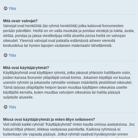
Ylös
Mitä ovatr valvojat?
Valvojat ovat henkilöitä (tai ryhmä henkilöitä) jotka katsovat foorumeiden
perään päivittäin. Heillä on on valta muokata ja poistaa viestejä ja lukita, avata,
siirtää, poistaa ja jakaa viestiketjuja niillä alueilla joissa heillä on valvojan
oikeudet. Yleensä valvojat ovat paikalla estämässä aiheen vierestä
keskustelua tai hyvien tapojen vastaisen materiaalin lähettämistä.
Ylös
Mitä ovat käyttäjäryhmät?
Käyttäjäryhmät ovat käyttäjien ryhmiä, jotka jakavat yhteisön hallittaviin osiin,
joiden kanssa foorumin ylläpitäjät voivat toimia. Jokainen käyttäjä voi kuulua
useisiin ryhmiin ja jokaiselle ryhmälle voidaan määritellä yksilölliset oikeudet.
Tämä tarjoaa ylläpitäjille helpon tavan muuttaa käyttäjien oikeuksia useille
käyttäjille kerralla, kuten muuttaa valvojien oikeuksia tai hallita pääsyä
suljetulle alueelle.
Ylös
Missä ovat käyttäjäryhmät ja miten liityn sellaiseen?
Voit nähdä kaikki ryhmät “Käyttäjäryhmät”-linkin kautta omissa asetuksissa. Jos
haluat liittyä yhteen, klikkaa vastaavaa painiketta. Kaikissa ryhmissä ei
kuitenkaan ole vapaata pääsyä. Jotkut ryhmät vaativat hyväksynnän ennen