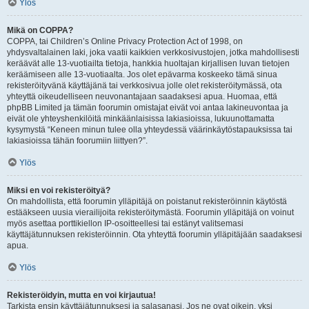
Ylös
Mikä on COPPA?
COPPA, tai Children’s Online Privacy Protection Act of 1998, on
yhdysvaltalainen laki, joka vaatii kaikkien verkkosivustojen, jotka mahdollisesti
keräävät alle 13-vuotiailta tietoja, hankkia huoltajan kirjallisen luvan tietojen
keräämiseen alle 13-vuotiaalta. Jos olet epävarma koskeeko tämä sinua
rekisteröityvänä käyttäjänä tai verkkosivua jolle olet rekisteröitymässä, ota
yhteyttä oikeudelliseen neuvonantajaan saadaksesi apua. Huomaa, että
phpBB Limited ja tämän foorumin omistajat eivät voi antaa lakineuvontaa ja
eivät ole yhteyshenkilöitä minkäänlaisissa lakiasioissa, lukuunottamatta
kysymystä “Keneen minun tulee olla yhteydessä väärinkäytöstapauksissa tai
lakiasioissa tähän foorumiin liittyen?”.
Ylös
Miksi en voi rekisteröityä?
On mahdollista, että foorumin ylläpitäjä on poistanut rekisteröinnin käytöstä
estääkseen uusia vierailijoita rekisteröitymästä. Foorumin ylläpitäjä on voinut
myös asettaa porttikiellon IP-osoitteellesi tai estänyt valitsemasi
käyttäjätunnuksen rekisteröinnin. Ota yhteyttä foorumin ylläpitäjään saadaksesi
apua.
Ylös
Rekisteröidyin, mutta en voi kirjautua!
Tarkista ensin käyttäjätunnuksesi ja salasanasi. Jos ne ovat oikein, yksi