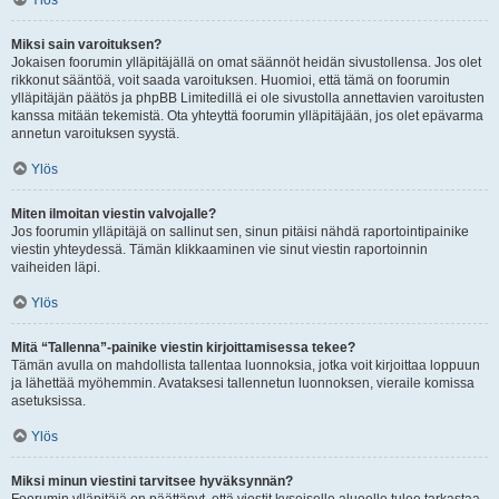
Ylös
Miksi sain varoituksen?
Jokaisen foorumin ylläpitäjällä on omat säännöt heidän sivustollensa. Jos olet
rikkonut sääntöä, voit saada varoituksen. Huomioi, että tämä on foorumin
ylläpitäjän päätös ja phpBB Limitedillä ei ole sivustolla annettavien varoitusten
kanssa mitään tekemistä. Ota yhteyttä foorumin ylläpitäjään, jos olet epävarma
annetun varoituksen syystä.
Ylös
Miten ilmoitan viestin valvojalle?
Jos foorumin ylläpitäjä on sallinut sen, sinun pitäisi nähdä raportointipainike
viestin yhteydessä. Tämän klikkaaminen vie sinut viestin raportoinnin
vaiheiden läpi.
Ylös
Mitä “Tallenna”-painike viestin kirjoittamisessa tekee?
Tämän avulla on mahdollista tallentaa luonnoksia, jotka voit kirjoittaa loppuun
ja lähettää myöhemmin. Avataksesi tallennetun luonnoksen, vieraile komissa
asetuksissa.
Ylös
Miksi minun viestini tarvitsee hyväksynnän?