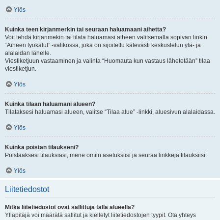
Ylös
Kuinka teen kirjanmerkin tai seuraan haluamaani aihetta?
Voit tehdä kirjanmekin tai tilata haluamasi aiheen valitsemalla sopivan linkin
“Aiheen työkalut” -valikossa, joka on sijoitettu kätevästi keskustelun ylä- ja
alalaidan lähelle.
Viestiketjuun vastaaminen ja valinta “Huomauta kun vastaus lähetetään” tilaa
viestiketjun.
Ylös
Kuinka tilaan haluamani alueen?
Tilataksesi haluamasi alueen, valitse “Tilaa alue” -linkki, aluesivun alalaidassa.
Ylös
Kuinka poistan tilaukseni?
Poistaaksesi tilauksiasi, mene omiin asetuksiisi ja seuraa linkkejä tilauksiisi.
Ylös
Liitetiedostot
Mitkä liitetiedostot ovat sallittuja tällä alueella?
Ylläpitäjä voi määrätä sallitut ja kielletyt liitetiedostojen tyypit. Ota yhteys