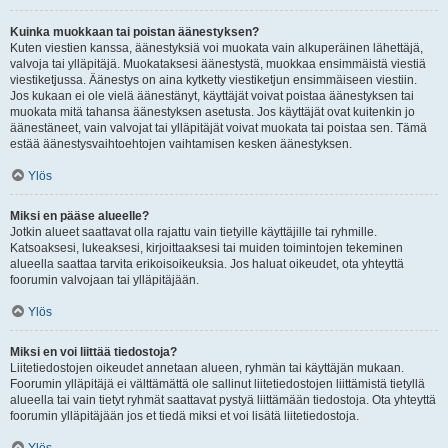
Kuinka muokkaan tai poistan äänestyksen?
Kuten viestien kanssa, äänestyksiä voi muokata vain alkuperäinen lähettäjä,
valvoja tai ylläpitäjä. Muokataksesi äänestystä, muokkaa ensimmäistä viestiä
viestiketjussa. Äänestys on aina kytketty viestiketjun ensimmäiseen viestiin.
Jos kukaan ei ole vielä äänestänyt, käyttäjät voivat poistaa äänestyksen tai
muokata mitä tahansa äänestyksen asetusta. Jos käyttäjät ovat kuitenkin jo
äänestäneet, vain valvojat tai ylläpitäjät voivat muokata tai poistaa sen. Tämä
estää äänestysvaihtoehtojen vaihtamisen kesken äänestyksen.
Ylös
Miksi en pääse alueelle?
Jotkin alueet saattavat olla rajattu vain tietyille käyttäjille tai ryhmille.
Katsoaksesi, lukeaksesi, kirjoittaaksesi tai muiden toimintojen tekeminen
alueella saattaa tarvita erikoisoikeuksia. Jos haluat oikeudet, ota yhteyttä
foorumin valvojaan tai ylläpitäjään.
Ylös
Miksi en voi liittää tiedostoja?
Liitetiedostojen oikeudet annetaan alueen, ryhmän tai käyttäjän mukaan.
Foorumin ylläpitäjä ei välttämättä ole sallinut liitetiedostojen liittämistä tietyllä
alueella tai vain tietyt ryhmät saattavat pystyä liittämään tiedostoja. Ota yhteyttä
foorumin ylläpitäjään jos et tiedä miksi et voi lisätä liitetiedostoja.