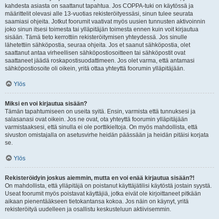
kahdesta asiasta on saattanut tapahtua. Jos COPPA-tuki on käytössä ja
määrittelit olevasi alle 13-vuotias rekisteröityessäsi, sinun tulee seurata
saamiasi ohjeita. Jotkut foorumit vaativat myös uusien tunnusten aktivoinnin
joko sinun itsesi toimesta tai ylläpitäjän toimesta ennen kuin voit kirjautua
sisään. Tämä tieto kerrottiin rekisteröitymisen yhteydessä. Jos sinulle
lähetettiin sähköpostia, seuraa ohjeita. Jos et saanut sähköpostia, olet
saattanut antaa virheellisen sähköpostiosoitteen tai sähköpostit ovat
saattaneet jäädä roskapostisuodattimeen. Jos olet varma, että antamasi
sähköpostiosoite oli oikein, yritä ottaa yhteyttä foorumin ylläpitäjään.
Ylös
Miksi en voi kirjautua sisään?
Tämän tapahtumiseen on useita syitä. Ensin, varmista että tunnuksesi ja
salasanasi ovat oikein. Jos ne ovat, ota yhteyttä foorumin ylläpitäjään
varmistaaksesi, että sinulla ei ole porttikieltoja. On myös mahdollista, että
sivuston omistajalla on asetusvirhe heidän päässään ja heidän pitäisi korjata
se.
Ylös
Rekisteröidyin joskus aiemmin, mutta en voi enää kirjautua sisään?!
On mahdollista, että ylläpitäjä on poistanut käyttäjätilisi käytöstä jostain syystä.
Useat foorumit myös poistavat käyttäjiä, jotka eivät ole kirjoittaneet pitkään
aikaan pienentääkseen tietokantansa kokoa. Jos näin on käynyt, yritä
rekisteröityä uudelleen ja osallistu keskusteluun aktiivisemmin.