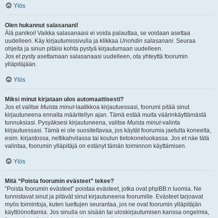
Ylös
Olen hukannut salasanani!
Älä panikoi! Vaikka salasanaasi ei voida palauttaa, se voidaan asettaa
uudelleen. Käy kirjautumissivulla ja klikkaa
Unohdin salasanani
. Seuraa
ohjeita ja sinun pitäisi kohta pystyä kirjautumaan uudelleen.
Jos et pysty asettamaan salasanaasi uudelleen, ota yhteyttä foorumin
ylläpitäjään.
Ylös
Miksi minut kirjataan ulos automaattisesti?
Jos et valitse
Muista minut
-laatikkoa kirjautuessasi, foorumi pitää sinut
kirjautuneena ennalta määritellyn ajan. Tämä estää muita väärinkäyttämästä
tunnuksiasi. Pysyäksesi kirjautuneena, valitse
Muista minut
-valinta
kirjautuessasi. Tämä ei ole suositeltavaa, jos käytät foorumia jaetulta koneelta,
esim. kirjastossa, nettikahvilassa tai koulun tietokoneluokassa. Jos et näe tätä
valintaa, foorumin ylläpitäjä on estänyt tämän toiminnon käyttämisen.
Ylös
Mitä “Poista foorumin evästeet” tekee?
“Poista foorumin evästeet” poistaa evästeet, jotka ovat phpBB:n luomia. Ne
tunnistavat sinut ja pitävät sinut kirjautuneena foorumille. Evästeet tarjoavat
myös toimintoja, kuten luettujen seurantaa, jos ne ovat foorumin ylläpitäjän
käyttöönottamia. Jos sinulla on sisään tai uloskirjautumisen kanssa ongelmia,