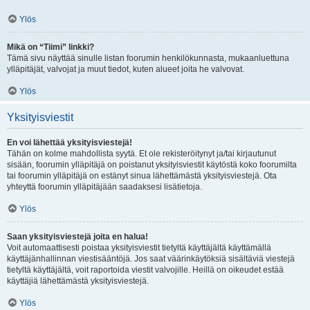
Ylös
Mikä on “Tiimi” linkki?
Tämä sivu näyttää sinulle listan foorumin henkilökunnasta, mukaanluettuna
ylläpitäjät, valvojat ja muut tiedot, kuten alueet joita he valvovat.
Ylös
Yksityisviestit
En voi lähettää yksityisviestejä!
Tähän on kolme mahdollista syytä. Et ole rekisteröitynyt ja/tai kirjautunut
sisään, foorumin ylläpitäjä on poistanut yksityisviestit käytöstä koko foorumilta
tai foorumin ylläpitäjä on estänyt sinua lähettämästä yksityisviestejä. Ota
yhteyttä foorumin ylläpitäjään saadaksesi lisätietoja.
Ylös
Saan yksityisviestejä joita en halua!
Voit automaattisesti poistaa yksityisviestit tietyltä käyttäjältä käyttämällä
käyttäjänhallinnan viestisääntöjä. Jos saat väärinkäytöksiä sisältäviä viestejä
tietyltä käyttäjältä, voit raportoida viestit valvojille. Heillä on oikeudet estää
käyttäjiä lähettämästä yksityisviestejä.
Ylös