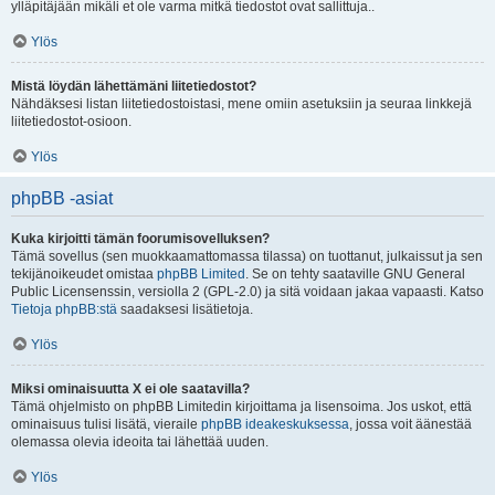
ylläpitäjään mikäli et ole varma mitkä tiedostot ovat sallittuja..
Ylös
Mistä löydän lähettämäni liitetiedostot?
Nähdäksesi listan liitetiedostoistasi, mene omiin asetuksiin ja seuraa linkkejä
liitetiedostot-osioon.
Ylös
phpBB -asiat
Kuka kirjoitti tämän foorumisovelluksen?
Tämä sovellus (sen muokkaamattomassa tilassa) on tuottanut, julkaissut ja sen
tekijänoikeudet omistaa
phpBB Limited
. Se on tehty saataville GNU General
Public Licensenssin, versiolla 2 (GPL-2.0) ja sitä voidaan jakaa vapaasti. Katso
Tietoja phpBB:stä
saadaksesi lisätietoja.
Ylös
Miksi ominaisuutta X ei ole saatavilla?
Tämä ohjelmisto on phpBB Limitedin kirjoittama ja lisensoima. Jos uskot, että
ominaisuus tulisi lisätä, vieraile
phpBB ideakeskuksessa
, jossa voit äänestää
olemassa olevia ideoita tai lähettää uuden.
Ylös