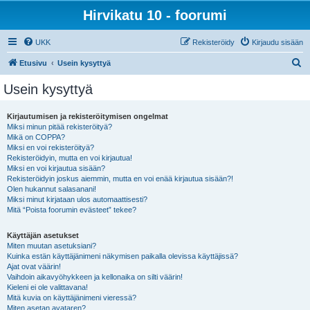
Hirvikatu 10 - foorumi
UKK
Rekisteröidy
Kirjaudu sisään
E
Etusivu
Usein kysyttyä
t
Usein kysyttyä
s
i
Kirjautumisen ja rekisteröitymisen ongelmat
Miksi minun pitää rekisteröityä?
Mikä on COPPA?
Miksi en voi rekisteröityä?
Rekisteröidyin, mutta en voi kirjautua!
Miksi en voi kirjautua sisään?
Rekisteröidyin joskus aiemmin, mutta en voi enää kirjautua sisään?!
Olen hukannut salasanani!
Miksi minut kirjataan ulos automaattisesti?
Mitä “Poista foorumin evästeet” tekee?
Käyttäjän asetukset
Miten muutan asetuksiani?
Kuinka estän käyttäjänimeni näkymisen paikalla olevissa käyttäjissä?
Ajat ovat väärin!
Vaihdoin aikavyöhykkeen ja kellonaika on silti väärin!
Kieleni ei ole valittavana!
Mitä kuvia on käyttäjänimeni vieressä?
Miten asetan avataren?