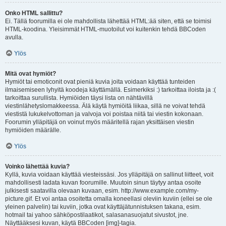
Onko HTML sallittu?
Ei. Tällä foorumilla ei ole mahdollista lähettää HTML:ää siten, että se toimisi
HTML-koodina. Yleisimmät HTML-muotoilut voi kuitenkin tehdä BBCoden
avulla.
Ylös
Mitä ovat hymiöt?
Hymiöt tai emoticonit ovat pieniä kuvia joita voidaan käyttää tunteiden
ilmaisemiseen lyhyitä koodeja käyttämällä. Esimerkiksi :) tarkoittaa iloista ja :(
tarkoittaa surullista. Hymiöiden täysi lista on nähtävillä
viestinlähetyslomakkeessa. Älä käytä hymiöitä liikaa, sillä ne voivat tehdä
viestistä lukukelvottoman ja valvoja voi poistaa niitä tai viestin kokonaan.
Foorumin ylläpitäjä on voinut myös määritellä rajan yksittäisen viestin
hymiöiden määrälle.
Ylös
Voinko lähettää kuvia?
Kyllä, kuvia voidaan käyttää viesteissäsi. Jos ylläpitäjä on sallinut liitteet, voit
mahdollisesti ladata kuvan foorumille. Muutoin sinun täytyy antaa osoite
julkisesti saatavilla olevaan kuvaan, esim. http://www.example.com/my-
picture.gif. Et voi antaa osoitetta omalla koneellasi oleviin kuviin (ellei se ole
yleinen palvelin) tai kuviin, jotka ovat käyttäjätunnistuksen takana, esim.
hotmail tai yahoo sähköpostilaatikot, salasanasuojatut sivustot, jne.
Näyttääksesi kuvan, käytä BBCoden [img]-tagia.