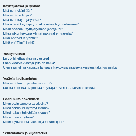
Käyttäjätasot ja ryhmät
Mitä ovat ylläpitäjät?
Mitä ovatr valvojat?
Mitä ovat käyttäjäryhmät?
Missä ovat käyttäjäryhmät ja miten liityn sellaiseen?
Miten pääsen käyttäjäryhmän johtajaksi?
Miksi jotkut käyttäjäryhmät näkyvät eri väreillä?
Mikä on “oletusryhmä”?
Mikä on “Tiimi” linkki?
Yksityisviestit
En voi lähettää yksityisviestejä!
Saan yksityisviestejä joita en halua!
Olen saanut roskapostia tai väärinkäytöksiä sisältäviä viestejä tältä foorumilta!
Ystävät ja vihamiehet
Mitä ovat kaveri ja vihamieslistat?
Kuinka voin lisätä / poistaa käyttäjiä kavereista tai vihamiehistä
Foorumilta hakeminen
Miten etsin alueelta tai alueilta?
Miksi hakuni ei löytänyt mitään?
Miksi haku johti tyhjään sivuun!?
Miten etsin käyttäjiä?
Miten löydän omat viestini ja viestiketjuni?
Seuraaminen ja kirjanmerkit