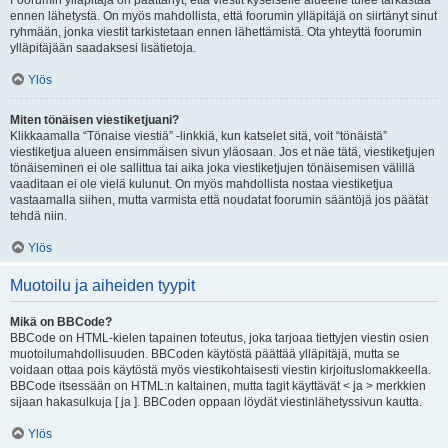
Foorumin ylläpitäjä on päättänyt, että viestit kyseiselle alueelle tulee tarkastaa
ennen lähetystä. On myös mahdollista, että foorumin ylläpitäjä on siirtänyt sinut
ryhmään, jonka viestit tarkistetaan ennen lähettämistä. Ota yhteyttä foorumin
ylläpitäjään saadaksesi lisätietoja.
Ylös
Miten tönäisen viestiketjuani?
Klikkaamalla “Tönaise viestiä” -linkkiä, kun katselet sitä, voit “tönäistä”
viestiketjua alueen ensimmäisen sivun yläosaan. Jos et näe tätä, viestiketjujen
tönäiseminen ei ole sallittua tai aika joka viestiketjujen tönäisemisen välillä
vaaditaan ei ole vielä kulunut. On myös mahdollista nostaa viestiketjua
vastaamalla siihen, mutta varmista että noudatat foorumin sääntöjä jos päätät
tehdä niin.
Ylös
Muotoilu ja aiheiden tyypit
Mikä on BBCode?
BBCode on HTML-kielen tapainen toteutus, joka tarjoaa tiettyjen viestin osien
muotoilumahdollisuuden. BBCoden käytöstä päättää ylläpitäjä, mutta se
voidaan ottaa pois käytöstä myös viestikohtaisesti viestin kirjoituslomakkeella.
BBCode itsessään on HTML:n kaltainen, mutta tagit käyttävät < ja > merkkien
sijaan hakasulkuja [ ja ]. BBCoden oppaan löydät viestinlähetyssivun kautta.
Ylös