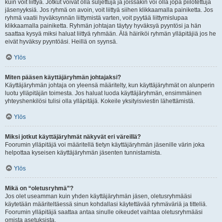
kuin voit liittyä. Jotkut voivat olla suljettuja ja joissakin voi olla jopa piilotettuja
jäsenyyksiä. Jos ryhmä on avoin, voit liittyä siihen klikkaamalla painiketta. Jos
ryhmä vaatii hyväksynnän liittymistä varten, voit pyytää liittymislupaa
klikkaamalla painiketta. Ryhmän johtajan täytyy hyväksyä pyyntösi ja hän
saattaa kysyä miksi haluat liittyä ryhmään. Älä häiriköi ryhmän ylläpitäjiä jos he
eivät hyväksy pyyntöäsi. Heillä on syynsä.
Ylös
Miten pääsen käyttäjäryhmän johtajaksi?
Käyttäjäryhmän johtaja on yleensä määritelty, kun käyttäjäryhmät on alunperin
luotu ylläpitäjän toimesta. Jos haluat luoda käyttäjäryhmän, ensimmäinen
yhteyshenkilösi tulisi olla ylläpitäjä. Kokeile yksityisviestin lähettämistä.
Ylös
Miksi jotkut käyttäjäryhmät näkyvät eri väreillä?
Foorumin ylläpitäjä voi määritellä tietyn käyttäjäryhmän jäsenille värin joka
helpottaa kyseisen käyttäjäryhmän jäsenten tunnistamista.
Ylös
Mikä on “oletusryhmä”?
Jos olet useamman kuin yhden käyttäjäryhmän jäsen, oletusryhmääsi
käytetään määriteltäessä sinun kohdallasi käytettävää ryhmäväriä ja titteliä.
Foorumin ylläpitäjä saattaa antaa sinulle oikeudet vaihtaa oletusryhmääsi
omista asetuksista.