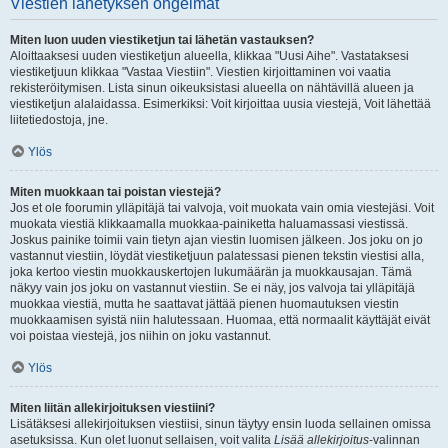
Viestien lähetyksen ongelmat
Miten luon uuden viestiketjun tai lähetän vastauksen?
Aloittaaksesi uuden viestiketjun alueella, klikkaa "Uusi Aihe". Vastataksesi
viestiketjuun klikkaa "Vastaa Viestiin". Viestien kirjoittaminen voi vaatia
rekisteröitymisen. Lista sinun oikeuksistasi alueella on nähtävillä alueen ja
viestiketjun alalaidassa. Esimerkiksi: Voit kirjoittaa uusia viestejä, Voit lähettää
liitetiedostoja, jne.
Ylös
Miten muokkaan tai poistan viestejä?
Jos et ole foorumin ylläpitäjä tai valvoja, voit muokata vain omia viestejäsi. Voit
muokata viestiä klikkaamalla muokkaa-painiketta haluamassasi viestissä.
Joskus painike toimii vain tietyn ajan viestin luomisen jälkeen. Jos joku on jo
vastannut viestiin, löydät viestiketjuun palatessasi pienen tekstin viestisi alla,
joka kertoo viestin muokkauskertojen lukumäärän ja muokkausajan. Tämä
näkyy vain jos joku on vastannut viestiin. Se ei näy, jos valvoja tai ylläpitäjä
muokkaa viestiä, mutta he saattavat jättää pienen huomautuksen viestin
muokkaamisen syistä niin halutessaan. Huomaa, että normaalit käyttäjät eivät
voi poistaa viestejä, jos niihin on joku vastannut.
Ylös
Miten liitän allekirjoituksen viestiini?
Lisätäksesi allekirjoituksen viestiisi, sinun täytyy ensin luoda sellainen omissa
asetuksissa. Kun olet luonut sellaisen, voit valita
Lisää allekirjoitus
-valinnan