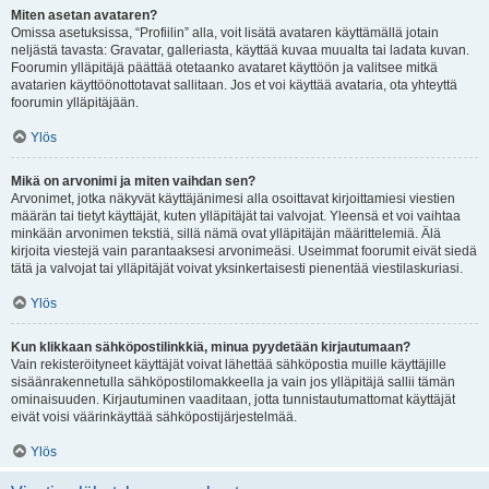
Miten asetan avataren?
Omissa asetuksissa, “Profiilin” alla, voit lisätä avataren käyttämällä jotain
neljästä tavasta: Gravatar, galleriasta, käyttää kuvaa muualta tai ladata kuvan.
Foorumin ylläpitäjä päättää otetaanko avataret käyttöön ja valitsee mitkä
avatarien käyttöönottotavat sallitaan. Jos et voi käyttää avataria, ota yhteyttä
foorumin ylläpitäjään.
Ylös
Mikä on arvonimi ja miten vaihdan sen?
Arvonimet, jotka näkyvät käyttäjänimesi alla osoittavat kirjoittamiesi viestien
määrän tai tietyt käyttäjät, kuten ylläpitäjät tai valvojat. Yleensä et voi vaihtaa
minkään arvonimen tekstiä, sillä nämä ovat ylläpitäjän määrittelemiä. Älä
kirjoita viestejä vain parantaaksesi arvonimeäsi. Useimmat foorumit eivät siedä
tätä ja valvojat tai ylläpitäjät voivat yksinkertaisesti pienentää viestilaskuriasi.
Ylös
Kun klikkaan sähköpostilinkkiä, minua pyydetään kirjautumaan?
Vain rekisteröityneet käyttäjät voivat lähettää sähköpostia muille käyttäjille
sisäänrakennetulla sähköpostilomakkeella ja vain jos ylläpitäjä sallii tämän
ominaisuuden. Kirjautuminen vaaditaan, jotta tunnistautumattomat käyttäjät
eivät voisi väärinkäyttää sähköpostijärjestelmää.
Ylös