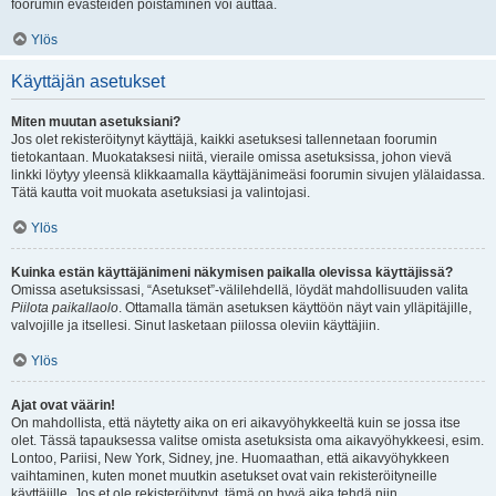
foorumin evästeiden poistaminen voi auttaa.
Ylös
Käyttäjän asetukset
Miten muutan asetuksiani?
Jos olet rekisteröitynyt käyttäjä, kaikki asetuksesi tallennetaan foorumin
tietokantaan. Muokataksesi niitä, vieraile omissa asetuksissa, johon vievä
linkki löytyy yleensä klikkaamalla käyttäjänimeäsi foorumin sivujen ylälaidassa.
Tätä kautta voit muokata asetuksiasi ja valintojasi.
Ylös
Kuinka estän käyttäjänimeni näkymisen paikalla olevissa käyttäjissä?
Omissa asetuksissasi, “Asetukset”-välilehdellä, löydät mahdollisuuden valita
Piilota paikallaolo
. Ottamalla tämän asetuksen käyttöön näyt vain ylläpitäjille,
valvojille ja itsellesi. Sinut lasketaan piilossa oleviin käyttäjiin.
Ylös
Ajat ovat väärin!
On mahdollista, että näytetty aika on eri aikavyöhykkeeltä kuin se jossa itse
olet. Tässä tapauksessa valitse omista asetuksista oma aikavyöhykkeesi, esim.
Lontoo, Pariisi, New York, Sidney, jne. Huomaathan, että aikavyöhykkeen
vaihtaminen, kuten monet muutkin asetukset ovat vain rekisteröityneille
käyttäjille. Jos et ole rekisteröitynyt, tämä on hyvä aika tehdä niin.