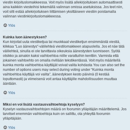
viestin kirjoituslomakkeessa. Voit myös lisätä allekirjoituksen automaattisesti
aina kaikkiin viesteihisi tekemällä valinnan omissa asetuksissa. Jos teet niin,
voit silti estää allekirjoituksen liittämisen yksittäiseen viestiin poistamalla
valinnan viestinkirjoituslomakkeessa.
Ylös
Kuinka luon äänestyksen?
Kun kirjoitat uuta viestiketjua tai muokkaat viestiketjun ensimmäistä viestiä,
klikkaa "Luo äänestys"-välilehteä viestilomakkeen alapuolella. Jos et näe tätä
välilehteä, sinulla ei ole tarvittavia oikeuksia äänestysten luomiseen. Syötä
otsikko ja ainakin kaksi vaihtoehtoa niille varattuihin kenttiin. Varmista että
jokainen vaihtoehto on omalla rivillään tekstikentässä. Voit myös määritellä
kuinka monta vaihtoehtoa käyttäjät voivat valita kohdasta You can also set the
number of options users may select during voting under “Kuinka monta
vaihtoehtoa käyttäjä voi valita”, äänestyksen kesto päivinä (0 kestää
loputtomasti) ja viimeisenä voit antaa käyttäjille mahdollisuuden muuttaa
ääntään.
Ylös
Miksi en voi lisätä vastausvaihtoehtoja kyselyyn?
Kyselyn vastausvaihtoehtojen määrä on foorumin ylläpitäjän määrittelemä. Jos
tarvitset enemmän vaihtoehtoja kuin on sallittu, ota yhteyttä foorumin
ylläpitäjään.
Ylös