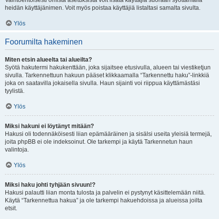
Vaihtoehtoisesti omista asetuksista voit lisätä käyttäjiä suoraan syöttämällä
heidän käyttäjänimen. Voit myös poistaa käyttäjiä listaltasi samalta sivulta.
Ylös
Foorumilta hakeminen
Miten etsin alueelta tai alueilta?
Syötä hakutermi hakukenttään, joka sijaitsee etusivulla, alueen tai viestiketjun
sivulla. Tarkennettuun hakuun pääset klikkaamalla “Tarkennettu haku”-linkkiä
joka on saatavilla jokaisella sivulla. Haun sijainti voi riippua käyttämästäsi
tyylistä.
Ylös
Miksi hakuni ei löytänyt mitään?
Hakusi oli todennäköisesti liian epämääräinen ja sisälsi useita yleisiä termejä,
joita phpBB ei ole indeksoinut. Ole tarkempi ja käytä Tarkennetun haun
valintoja.
Ylös
Miksi haku johti tyhjään sivuun!?
Hakusi palautti liian monta tulosta ja palvelin ei pystynyt käsittelemään niitä.
Käytä “Tarkennettua hakua” ja ole tarkempi hakuehdoissa ja alueissa joilta
etsit.