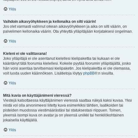
Ylös
Vaihdoin aikavyöhykkeen ja kellonaika on silti väärin!
Jos olet varmasti valinnut oikean aikavyöhykkeen ja aika on silti väärin, on
palvelimen kellonaika väärin. Ota yhteyttä ylläpitäjään korjataksesi ongelman.
Ylös
Kieleni ei ole valittavana!
Joko ylläpitäjä ei ole asentanut kielellesi kielipakettia tai kukaan ei ole
kääntänyt tätä foorumia kielellesi. Kokeile pyytää foorumin ylläpitäjältä, josko
hän voisi asentaa tarvitsemasi kielipaketin. Jos kielipakettia ei ole olemassa,
voit luoda uuden käännöksen. Lisätietoja löytyy
phpBB
®:n sivuilta.
Ylös
Mitä kuvia on käyttäjänimeni vieressä?
Viestejä katsottaessa käyttäjänimen vieressä saattaa näkyä kaksi kuvaa. Yksi
niistä voi olla arvonimeesi liitetty kuva esimerkiksi tähtien, laatikoiden tai
pisteiden muodossa viestimäärästäsi tai statuksestasi riippuen. Toinen,
yleensä isompi kuva on avatar ja on yleensä uniikki tai henkilökohtainen
jokaisella käyttäjällä.
Ylös