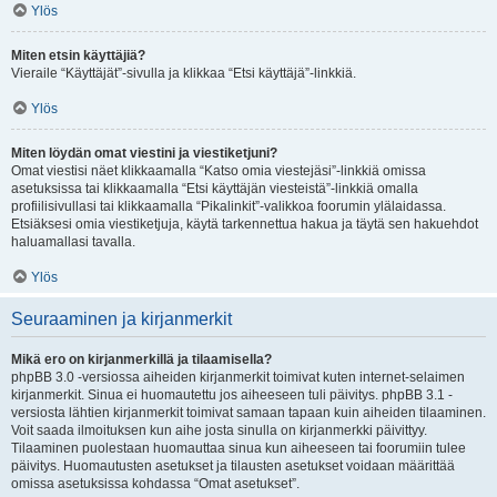
Ylös
Miten etsin käyttäjiä?
Vieraile “Käyttäjät”-sivulla ja klikkaa “Etsi käyttäjä”-linkkiä.
Ylös
Miten löydän omat viestini ja viestiketjuni?
Omat viestisi näet klikkaamalla “Katso omia viestejäsi”-linkkiä omissa
asetuksissa tai klikkaamalla “Etsi käyttäjän viesteistä”-linkkiä omalla
profiilisivullasi tai klikkaamalla “Pikalinkit”-valikkoa foorumin ylälaidassa.
Etsiäksesi omia viestiketjuja, käytä tarkennettua hakua ja täytä sen hakuehdot
haluamallasi tavalla.
Ylös
Seuraaminen ja kirjanmerkit
Mikä ero on kirjanmerkillä ja tilaamisella?
phpBB 3.0 -versiossa aiheiden kirjanmerkit toimivat kuten internet-selaimen
kirjanmerkit. Sinua ei huomautettu jos aiheeseen tuli päivitys. phpBB 3.1 -
versiosta lähtien kirjanmerkit toimivat samaan tapaan kuin aiheiden tilaaminen.
Voit saada ilmoituksen kun aihe josta sinulla on kirjanmerkki päivittyy.
Tilaaminen puolestaan huomauttaa sinua kun aiheeseen tai foorumiin tulee
päivitys. Huomautusten asetukset ja tilausten asetukset voidaan määrittää
omissa asetuksissa kohdassa “Omat asetukset”.