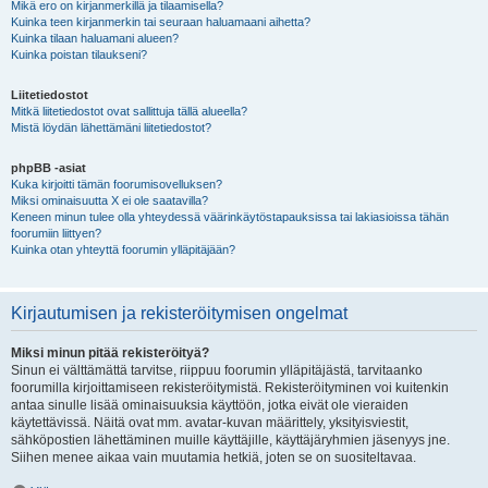
Mikä ero on kirjanmerkillä ja tilaamisella?
Kuinka teen kirjanmerkin tai seuraan haluamaani aihetta?
Kuinka tilaan haluamani alueen?
Kuinka poistan tilaukseni?
Liitetiedostot
Mitkä liitetiedostot ovat sallittuja tällä alueella?
Mistä löydän lähettämäni liitetiedostot?
phpBB -asiat
Kuka kirjoitti tämän foorumisovelluksen?
Miksi ominaisuutta X ei ole saatavilla?
Keneen minun tulee olla yhteydessä väärinkäytöstapauksissa tai lakiasioissa tähän
foorumiin liittyen?
Kuinka otan yhteyttä foorumin ylläpitäjään?
Kirjautumisen ja rekisteröitymisen ongelmat
Miksi minun pitää rekisteröityä?
Sinun ei välttämättä tarvitse, riippuu foorumin ylläpitäjästä, tarvitaanko
foorumilla kirjoittamiseen rekisteröitymistä. Rekisteröityminen voi kuitenkin
antaa sinulle lisää ominaisuuksia käyttöön, jotka eivät ole vieraiden
käytettävissä. Näitä ovat mm. avatar-kuvan määrittely, yksityisviestit,
sähköpostien lähettäminen muille käyttäjille, käyttäjäryhmien jäsenyys jne.
Siihen menee aikaa vain muutamia hetkiä, joten se on suositeltavaa.