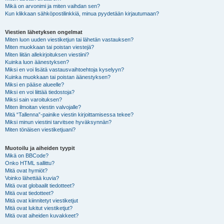
Mikä on arvonimi ja miten vaihdan sen?
Kun klikkaan sähköpostilinkkiä, minua pyydetään kirjautumaan?
Viestien lähetyksen ongelmat
Miten luon uuden viestiketjun tai lähetän vastauksen?
Miten muokkaan tai poistan viestejä?
Miten liitän allekirjoituksen viestiini?
Kuinka luon äänestyksen?
Miksi en voi lisätä vastausvaihtoehtoja kyselyyn?
Kuinka muokkaan tai poistan äänestyksen?
Miksi en pääse alueelle?
Miksi en voi liittää tiedostoja?
Miksi sain varoituksen?
Miten ilmoitan viestin valvojalle?
Mitä “Tallenna”-painike viestin kirjoittamisessa tekee?
Miksi minun viestini tarvitsee hyväksynnän?
Miten tönäisen viestiketjuani?
Muotoilu ja aiheiden tyypit
Mikä on BBCode?
Onko HTML sallittu?
Mitä ovat hymiöt?
Voinko lähettää kuvia?
Mitä ovat globaalit tiedotteet?
Mitä ovat tiedotteet?
Mitä ovat kiinnitetyt viestiketjut
Mitä ovat lukitut viestiketjut?
Mitä ovat aiheiden kuvakkeet?