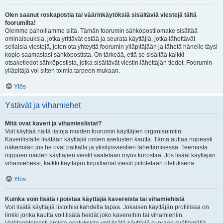
Olen saanut roskapostia tai väärinkäytöksiä sisältäviä viestejä tältä
foorumilta!
Olemme pahoillamme siitä. Tämän foorumin sähköpostilomake sisältää
ominaisuuksia, jotka yrittävät estää ja seurata käyttäjiä, jotka lähettävät
sellaisia viestejä, joten ota yhteyttä foorumin ylläpitäjään ja lähetä hänelle täysi
kopio saamastasi sähköpostista. On tärkeää, että se sisältää kaikki
otsaketiedot sähköpostista, jotka sisältävät viestin lähettäjän tiedot. Foorumin
ylläpitäjä voi sitten toimia tarpeen mukaan.
Ylös
Ystävät ja vihamiehet
Mitä ovat kaveri ja vihamieslistat?
Voit käyttää näitä listoja muiden foorumin käyttäjien organisointiin.
Kaverilistalle lisätään käyttäjiä omien asetusten kautta. Tämä auttaa nopeasti
näkemään jos he ovat paikalla ja yksityisviestien lähettämisessä. Teemasta
riippuen näiden käyttäjien viestit saatetaan myös korostaa. Jos lisäät käyttäjän
vihamieheksi, kaikki käyttäjän kirjoittamat viestit piilotetaan oletuksena.
Ylös
Kuinka voin lisätä / poistaa käyttäjiä kavereista tai vihamiehistä
Voit lisätä käyttäjiä listoihisi kahdella tapaa. Jokaisen käyttäjän profiilissa on
linkki jonka kautta voit lisätä heidät joko kavereihin tai vihamiehiin.