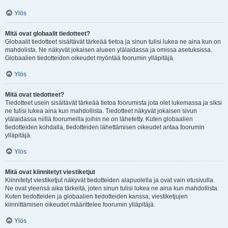
Ylös
Mitä ovat globaalit tiedotteet?
Globaalit tiedotteet sisältävät tärkeää tietoa ja sinun tulisi lukea ne aina kun on
mahdolista. Ne näkyvät jokaisen alueen ylälaidassa ja omissa asetuksissa.
Globaalien tiedotteiden oikeudet myöntää foorumin ylläpitäjä.
Ylös
Mitä ovat tiedotteet?
Tiedotteet usein sisältävät tärkeää tietoa foorumista jota olet lukemassa ja siksi
ne tulisi lukea aina kun mahdollista. Tiedotteet näkyvät jokaisen sivun
ylälaidassa niillä foorumeilla joihin ne on lähetetty. Kuten globaalien
tiedotteiden kohdalla, tiedotteiden lähettämisen oikeudet antaa foorumin
ylläpitäjä.
Ylös
Mitä ovat kiinnitetyt viestiketjut
Kiinnitetyt viestiketjut näkyvät tiedotteiden alapuolella ja ovat vain etusivulla.
Ne ovat yleensä aika tärkeitä, joten sinun tulisi lukea ne aina kun mahdollista.
Kuten tiedotteiden ja globaalien tiedotteiden kanssa, viestiketjujen
kiinnittämisen oikeudet määrittelee foorumin ylläpitäjä.
Ylös