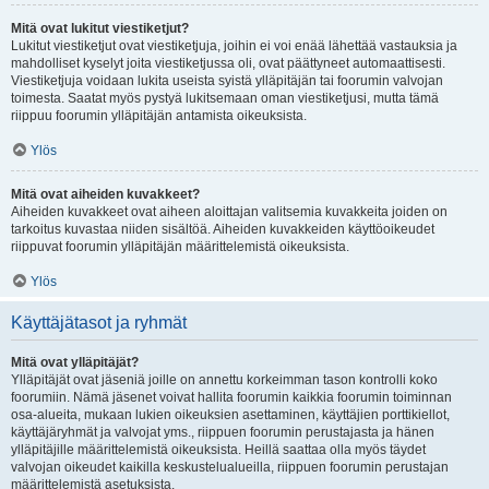
Mitä ovat lukitut viestiketjut?
Lukitut viestiketjut ovat viestiketjuja, joihin ei voi enää lähettää vastauksia ja
mahdolliset kyselyt joita viestiketjussa oli, ovat päättyneet automaattisesti.
Viestiketjuja voidaan lukita useista syistä ylläpitäjän tai foorumin valvojan
toimesta. Saatat myös pystyä lukitsemaan oman viestiketjusi, mutta tämä
riippuu foorumin ylläpitäjän antamista oikeuksista.
Ylös
Mitä ovat aiheiden kuvakkeet?
Aiheiden kuvakkeet ovat aiheen aloittajan valitsemia kuvakkeita joiden on
tarkoitus kuvastaa niiden sisältöä. Aiheiden kuvakkeiden käyttöoikeudet
riippuvat foorumin ylläpitäjän määrittelemistä oikeuksista.
Ylös
Käyttäjätasot ja ryhmät
Mitä ovat ylläpitäjät?
Ylläpitäjät ovat jäseniä joille on annettu korkeimman tason kontrolli koko
foorumiin. Nämä jäsenet voivat hallita foorumin kaikkia foorumin toiminnan
osa-alueita, mukaan lukien oikeuksien asettaminen, käyttäjien porttikiellot,
käyttäjäryhmät ja valvojat yms., riippuen foorumin perustajasta ja hänen
ylläpitäjille määrittelemistä oikeuksista. Heillä saattaa olla myös täydet
valvojan oikeudet kaikilla keskustelualueilla, riippuen foorumin perustajan
määrittelemistä asetuksista.