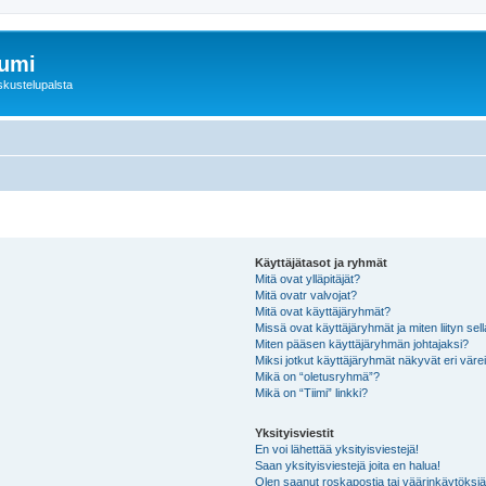
rumi
skustelupalsta
Käyttäjätasot ja ryhmät
Mitä ovat ylläpitäjät?
Mitä ovatr valvojat?
Mitä ovat käyttäjäryhmät?
Missä ovat käyttäjäryhmät ja miten liityn sel
Miten pääsen käyttäjäryhmän johtajaksi?
Miksi jotkut käyttäjäryhmät näkyvät eri värei
Mikä on “oletusryhmä”?
Mikä on “Tiimi” linkki?
Yksityisviestit
En voi lähettää yksityisviestejä!
Saan yksityisviestejä joita en halua!
Olen saanut roskapostia tai väärinkäytöksiä s