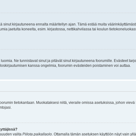
tää sinut kirjautuneena ennalta määritellyn ajan. Tämä estää muita väärinkäyttämäs
rumia jaetulta koneelta, esim. kirjastossa, nettikahvilassa tai koulun tietokoneluokas
luomia. Ne tunnistavat sinut ja pitävät sinut kirjautuneena foorumille. Evästeet tarj
i uloskirjautumisen kanssa ongelmia, foorumin evästeiden poistaminen voi auttaa.
n foorumin tietokantaan. Muokataksesi niitä, vieraile omissa asetuksissa, johon vievä
ntojasi.
yttäjissä?
isuuden valita
Piilota paikallaolo
. Ottamalla tämän asetuksen käyttöön näyt vain ylläpit