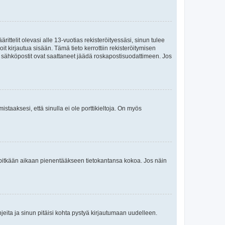
ttelit olevasi alle 13-vuotias rekisteröityessäsi, sinun tulee
it kirjautua sisään. Tämä tieto kerrottiin rekisteröitymisen
ai sähköpostit ovat saattaneet jäädä roskapostisuodattimeen. Jos
staaksesi, että sinulla ei ole porttikieltoja. On myös
neet pitkään aikaan pienentääkseen tietokantansa kokoa. Jos näin
jeita ja sinun pitäisi kohta pystyä kirjautumaan uudelleen.