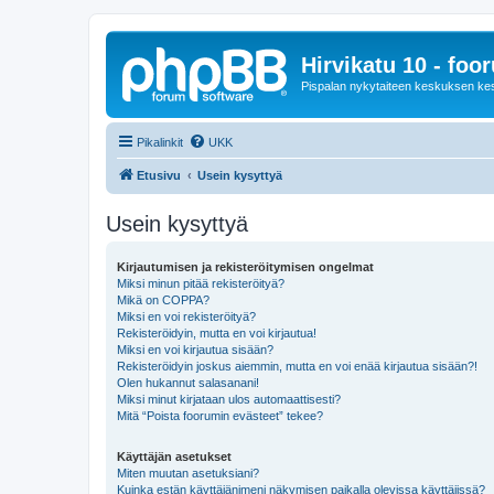
Hirvikatu 10 - foo
Pispalan nykytaiteen keskuksen ke
Pikalinkit
UKK
Etusivu
Usein kysyttyä
Usein kysyttyä
Kirjautumisen ja rekisteröitymisen ongelmat
Miksi minun pitää rekisteröityä?
Mikä on COPPA?
Miksi en voi rekisteröityä?
Rekisteröidyin, mutta en voi kirjautua!
Miksi en voi kirjautua sisään?
Rekisteröidyin joskus aiemmin, mutta en voi enää kirjautua sisään?!
Olen hukannut salasanani!
Miksi minut kirjataan ulos automaattisesti?
Mitä “Poista foorumin evästeet” tekee?
Käyttäjän asetukset
Miten muutan asetuksiani?
Kuinka estän käyttäjänimeni näkymisen paikalla olevissa käyttäjissä?