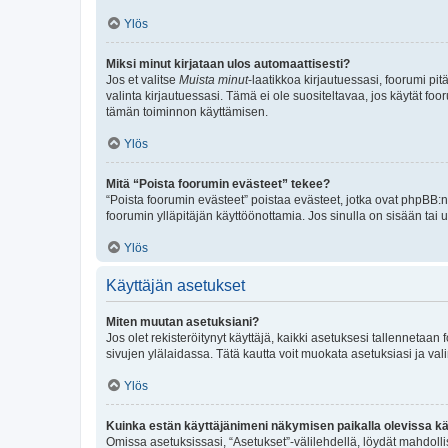
Ylös
Miksi minut kirjataan ulos automaattisesti?
Jos et valitse
Muista minut
-laatikkoa kirjautuessasi, foorumi pi
valinta kirjautuessasi. Tämä ei ole suositeltavaa, jos käytät foo
tämän toiminnon käyttämisen.
Ylös
Mitä “Poista foorumin evästeet” tekee?
“Poista foorumin evästeet” poistaa evästeet, jotka ovat phpBB:n 
foorumin ylläpitäjän käyttöönottamia. Jos sinulla on sisään ta
Ylös
Käyttäjän asetukset
Miten muutan asetuksiani?
Jos olet rekisteröitynyt käyttäjä, kaikki asetuksesi tallennetaa
sivujen ylälaidassa. Tätä kautta voit muokata asetuksiasi ja vali
Ylös
Kuinka estän käyttäjänimeni näkymisen paikalla olevissa kä
Omissa asetuksissasi, “Asetukset”-välilehdellä, löydät mahdoll