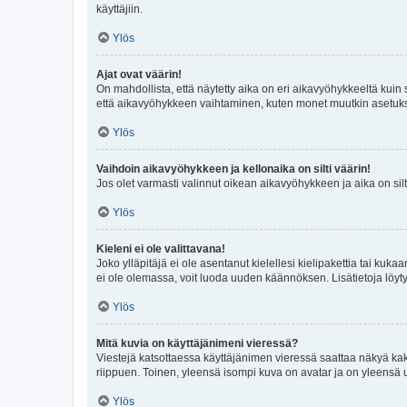
käyttäjiin.
Ylös
Ajat ovat väärin!
On mahdollista, että näytetty aika on eri aikavyöhykkeeltä kuin
että aikavyöhykkeen vaihtaminen, kuten monet muutkin asetukset o
Ylös
Vaihdoin aikavyöhykkeen ja kellonaika on silti väärin!
Jos olet varmasti valinnut oikean aikavyöhykkeen ja aika on silt
Ylös
Kieleni ei ole valittavana!
Joko ylläpitäjä ei ole asentanut kielellesi kielipakettia tai kuka
ei ole olemassa, voit luoda uuden käännöksen. Lisätietoja löyt
Ylös
Mitä kuvia on käyttäjänimeni vieressä?
Viestejä katsottaessa käyttäjänimen vieressä saattaa näkyä kaksi
riippuen. Toinen, yleensä isompi kuva on avatar ja on yleensä un
Ylös