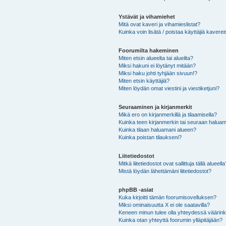
Ystävät ja vihamiehet
Mitä ovat kaveri ja vihamieslistat?
Kuinka voin lisätä / poistaa käyttäjiä kaverei
Foorumilta hakeminen
Miten etsin alueelta tai alueilta?
Miksi hakuni ei löytänyt mitään?
Miksi haku johti tyhjään sivuun!?
Miten etsin käyttäjiä?
Miten löydän omat viestini ja viestiketjuni?
Seuraaminen ja kirjanmerkit
Mikä ero on kirjanmerkillä ja tilaamisella?
Kuinka teen kirjanmerkin tai seuraan haluam
Kuinka tilaan haluamani alueen?
Kuinka poistan tilaukseni?
Liitetiedostot
Mitkä liitetiedostot ovat sallittuja tällä alueell
Mistä löydän lähettämäni liitetiedostot?
phpBB -asiat
Kuka kirjoitti tämän foorumisovelluksen?
Miksi ominaisuutta X ei ole saatavilla?
Keneen minun tulee olla yhteydessä väärinkäy
Kuinka otan yhteyttä foorumin ylläpitäjään?