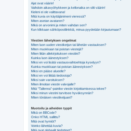
Ajat ovat väärin!
Vaihdoin aikavyöhykkeen ja kellonaika on silti väärin!
Kieleni ei ole valittavana!
Mitä kuvia on käyttäjänimeni vieressä?
Miten asetan avataren?
Mikä on arvonimi ja miten vaihdan sen?
Kun klikkaan sähköpostilinkkiä, minua pyydetään kirjautumaan?
Viestien lähetyksen ongelmat
Miten luon uuden viestiketjun tai lähetän vastauksen?
Miten muokkaan tai poistan viestejä?
Miten liitän allekirjoituksen viestiini?
Kuinka luon äänestyksen?
Miksi en voi lisätä vastausvaihtoehtoja kyselyyn?
Kuinka muokkaan tai poistan äänestyksen?
Miksi en pääse alueelle?
Miksi en voi liittää tiedostoja?
Miksi sain varoituksen?
Miten ilmoitan viestin valvojalle?
Mitä “Tallenna”-painike viestin kirjoittamisessa tekee?
Miksi minun viestini tarvitsee hyväksynnän?
Miten tönäisen viestiketjuani?
Muotoilu ja aiheiden tyypit
Mikä on BBCode?
Onko HTML sallittu?
Mitä ovat hymiöt?
Voinko lähettää kuvia?
Mitä ovat globaalit tiedotteet?