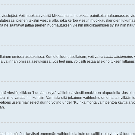
ia viestejäsi. Voit muokata viestiä klikkaamalla muokkaa-painiketta haluamassasi vies
n palatessasi pienen tekstin viestisi alla, joka kertoo viestin muokkauskertojen luk
 mutta he saattavat jättää pienen huomautuksen viestin muokkaamisen syistä niin halu
ellainen omissa asetuksissa. Kun olet luonut sellaisen, voit valita
Lisää allekirjoitus
-
lä valinnan omissa asetuksissa. Jos teet niin, voit silti estää allekirjoituksen liittäm
stä viestiä, klikkaa "Luo äänestys"-välilehteä viestilomakkeen alapuolella. Jos et näe
a niille varattuihin kenttiin. Varmista että jokainen vaihtoehto on omalla rivillään
 options users may select during voting under “Kuinka monta vaihtoehtoa käyttäjä voi
än.
ittelemä. Jos tarvitset enemmän vaihtoehtoja kuin on sallittu, ota yhteyttä foorumi