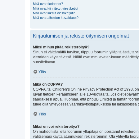
Mitä ovat tiedotteet?
Mitä ovat kiinnitetyt viestiketjut
Mitä ovat lukitut viestiketjut?
Mitä ovat aiheiden kuvakkeet?
Kirjautumisen ja rekisteröitymisen ongelmat
Miksi minun pitää rekisteröityä?
Sinun ei välttämättä tarvitse, riippuu foorumin ylläpitäjästä, tar
vieraiden käytettävissä. Näitä ovat mm. avatar-kuvan määrittely,
suositeltavaa.
Ylös
Mikä on COPPA?
COPPA, tai Children’s Online Privacy Protection Act of 1998, on y
luvan tietojen keräämiseen alle 13-vuotiaalta. Jos olet epävarm
saadaksesi apua. Huomaa, että phpBB Limited ja tämän foorumin
tulee olla yhteydessä väärinkäytöstapauksissa tai lakiasioissa t
Ylös
Miksi en voi rekisteröityä?
On mahdollista, että foorumin ylläpitäjä on poistanut rekisteröin
valitsemasi käyttäjätunnuksen rekisteröinnin. Ota yhteyttä foor