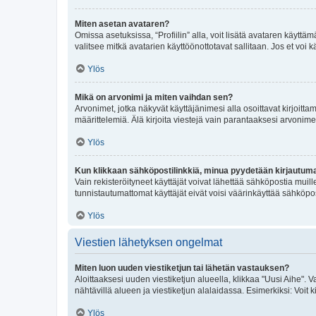
Miten asetan avataren?
Omissa asetuksissa, “Profiilin” alla, voit lisätä avataren käyttä
valitsee mitkä avatarien käyttöönottotavat sallitaan. Jos et voi k
Ylös
Mikä on arvonimi ja miten vaihdan sen?
Arvonimet, jotka näkyvät käyttäjänimesi alla osoittavat kirjoittam
määrittelemiä. Älä kirjoita viestejä vain parantaaksesi arvonimeäs
Ylös
Kun klikkaan sähköpostilinkkiä, minua pyydetään kirjautum
Vain rekisteröityneet käyttäjät voivat lähettää sähköpostia muil
tunnistautumattomat käyttäjät eivät voisi väärinkäyttää sähköpo
Ylös
Viestien lähetyksen ongelmat
Miten luon uuden viestiketjun tai lähetän vastauksen?
Aloittaaksesi uuden viestiketjun alueella, klikkaa "Uusi Aihe". Va
nähtävillä alueen ja viestiketjun alalaidassa. Esimerkiksi: Voit kir
Ylös