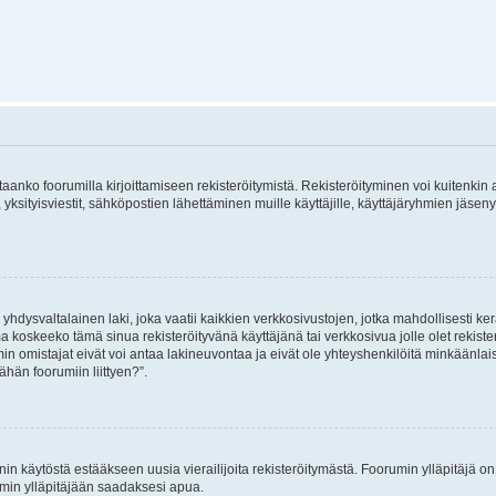
vitaanko foorumilla kirjoittamiseen rekisteröitymistä. Rekisteröityminen voi kuitenkin
 yksityisviestit, sähköpostien lähettäminen muille käyttäjille, käyttäjäryhmien jäs
hdysvaltalainen laki, joka vaatii kaikkien verkkosivustojen, jotka mahdollisesti kerää
a koskeeko tämä sinua rekisteröityvänä käyttäjänä tai verkkosivua jolle olet rekis
 omistajat eivät voi antaa lakineuvontaa ja eivät ole yhteyshenkilöitä minkäänla
ähän foorumiin liittyen?”.
nin käytöstä estääkseen uusia vierailijoita rekisteröitymästä. Foorumin ylläpitäjä on v
umin ylläpitäjään saadaksesi apua.