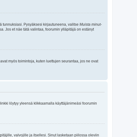
tä tunnuksiasi. Pysyäksesi kirjautuneena, valitse
Muista minut
-
sa. Jos et näe tätä valintaa, foorumin ylläpitäjä on estänyt
oavat myös toimintoja, kuten luettujen seurantaa, jos ne ovat
 linkki löytyy yleensä klikkaamalla käyttäjänimeäsi foorumin
äjille, valvojille ja itsellesi. Sinut lasketaan piilossa oleviin