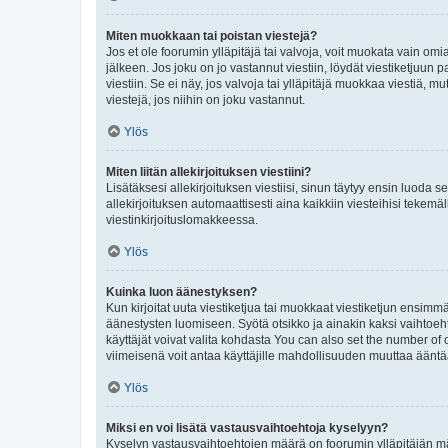
Miten muokkaan tai poistan viestejä?
Jos et ole foorumin ylläpitäjä tai valvoja, voit muokata vain om
jälkeen. Jos joku on jo vastannut viestiin, löydät viestiketjuu
viestiin. Se ei näy, jos valvoja tai ylläpitäjä muokkaa viestiä,
viestejä, jos niihin on joku vastannut.
Ylös
Miten liitän allekirjoituksen viestiini?
Lisätäksesi allekirjoituksen viestiisi, sinun täytyy ensin luoda s
allekirjoituksen automaattisesti aina kaikkiin viesteihisi tekemäl
viestinkirjoituslomakkeessa.
Ylös
Kuinka luon äänestyksen?
Kun kirjoitat uuta viestiketjua tai muokkaat viestiketjun ensimmäi
äänestysten luomiseen. Syötä otsikko ja ainakin kaksi vaihtoehto
käyttäjät voivat valita kohdasta You can also set the number of
viimeisenä voit antaa käyttäjille mahdollisuuden muuttaa ääntä
Ylös
Miksi en voi lisätä vastausvaihtoehtoja kyselyyn?
Kyselyn vastausvaihtoehtojen määrä on foorumin ylläpitäjän määr