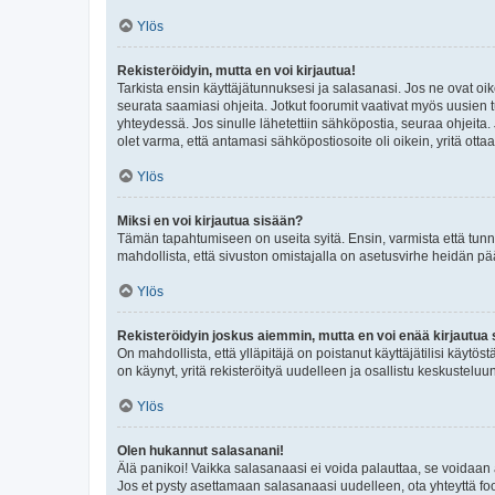
Ylös
Rekisteröidyin, mutta en voi kirjautua!
Tarkista ensin käyttäjätunnuksesi ja salasanasi. Jos ne ovat oik
seurata saamiasi ohjeita. Jotkut foorumit vaativat myös uusien tu
yhteydessä. Jos sinulle lähetettiin sähköpostia, seuraa ohjeita
olet varma, että antamasi sähköpostiosoite oli oikein, yritä ottaa
Ylös
Miksi en voi kirjautua sisään?
Tämän tapahtumiseen on useita syitä. Ensin, varmista että tunnuk
mahdollista, että sivuston omistajalla on asetusvirhe heidän pää
Ylös
Rekisteröidyin joskus aiemmin, mutta en voi enää kirjautua 
On mahdollista, että ylläpitäjä on poistanut käyttäjätilisi käytö
on käynyt, yritä rekisteröityä uudelleen ja osallistu keskusteluu
Ylös
Olen hukannut salasanani!
Älä panikoi! Vaikka salasanaasi ei voida palauttaa, se voidaan 
Jos et pysty asettamaan salasanaasi uudelleen, ota yhteyttä foo