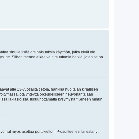
 antaa sinulle lisää ominaisuuksia käyttöön, jotka eivät ole
enyys jne. Siihen menee aikaa vain muutamia hetkiä, joten se on
vät alle 13-vuotiailta tietoja, hankkia huoltajan kirjallisen
teröitymässä, ota yhteyttä oikeudelliseen neuvonantajaan
isissa lakiasioissa, lukuunottamatta kysymystä “Keneen minun
oinut myös asettaa porttikiellon IP-osoitteellesi tai estänyt