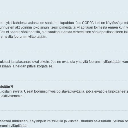
ein, yksi kahdesta asiasta on saattanut tapahtua. Jos COPPA-tuki on käytössä ja määri
nnusten aktivoinnin joko sinun itsesi toimesta tai ylläpitäjän toimesta ennen kuin vo
. Jos et saanut sähköpostia, olet saattanut antaa virheellisen sähköpostiosoitteen t
 yhteyttä foorumin ylläpitäjään.
sesi ja salasanasi ovat oikein. Jos ne ovat, ota yhteyttä foorumin ylläpitäjään varmi
ssään ja heidän pitäisi korjata se.
sisään?!
stä jostain syystä. Useat foorumit myös poistavat käyttäjiä, jotka eivät ole kirjoitta
n aktiivisemmin.
asettaa uudelleen. Käy kirjautumissivulla ja klikkaa
Unohdin salasanani
. Seuraa oh
rumin ylläpitäjään.