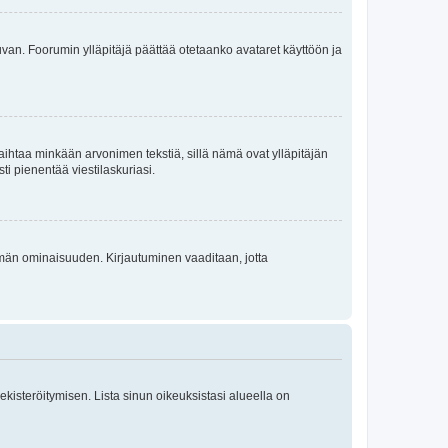
 kuvan. Foorumin ylläpitäjä päättää otetaanko avataret käyttöön ja
i vaihtaa minkään arvonimen tekstiä, sillä nämä ovat ylläpitäjän
sti pienentää viestilaskuriasi.
 tämän ominaisuuden. Kirjautuminen vaaditaan, jotta
 rekisteröitymisen. Lista sinun oikeuksistasi alueella on