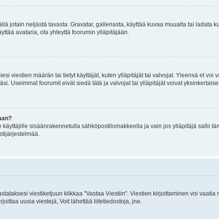
mällä jotain neljästä tavasta: Gravatar, galleriasta, käyttää kuvaa muualta tai ladata
äyttää avataria, ota yhteyttä foorumin ylläpitäjään.
iesi viestien määrän tai tietyt käyttäjät, kuten ylläpitäjät tai valvojat. Yleensä et vo
i. Useimmat foorumit eivät siedä tätä ja valvojat tai ylläpitäjät voivat yksinkertaise
aan?
le käyttäjille sisäänrakennetulla sähköpostilomakkeella ja vain jos ylläpitäjä sallii
stijärjestelmää.
stataksesi viestiketjuun klikkaa "Vastaa Viestiin". Viestien kirjoittaminen voi vaatia
joittaa uusia viestejä, Voit lähettää liitetiedostoja, jne.