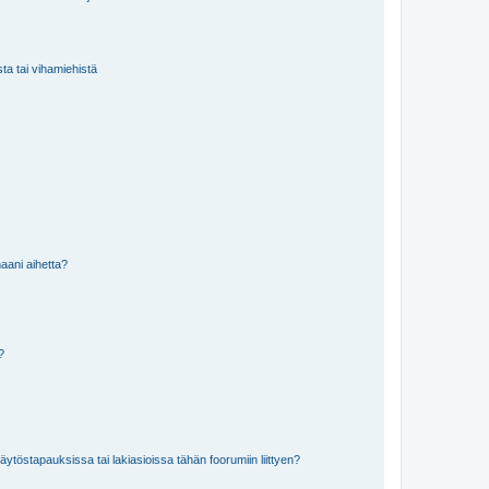
sta tai vihamiehistä
aani aihetta?
a?
töstapauksissa tai lakiasioissa tähän foorumiin liittyen?