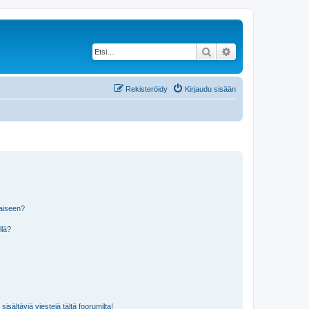
Etsi
Tarkennettu haku
Rekisteröidy
Kirjaudu sisään
laiseen?
llä?
isältäviä viestejä tältä foorumilta!