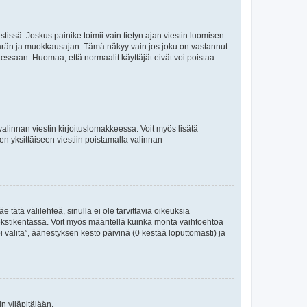
tissä. Joskus painike toimii vain tietyn ajan viestin luomisen
umäärän ja muokkausajan. Tämä näkyy vain jos joku on vastannut
tessaan. Huomaa, että normaalit käyttäjät eivät voi poistaa
valinnan viestin kirjoituslomakkeessa. Voit myös lisätä
isen yksittäiseen viestiin poistamalla valinnan
 tätä välilehteä, sinulla ei ole tarvittavia oikeuksia
 tekstikentässä. Voit myös määritellä kuinka monta vaihtoehtoa
 valita”, äänestyksen kesto päivinä (0 kestää loputtomasti) ja
n ylläpitäjään.