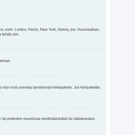
esi, esim. Lontoo, Pariisi, New York, Sidney, jne. Huomaathan,
a tehdä niin.
gelman.
ko hän voisi asentaa tarvitsemasi kielipaketin. Jos kielipakettia
en tai pisteiden muodossa viestimäärästäsi tai statuksestasi