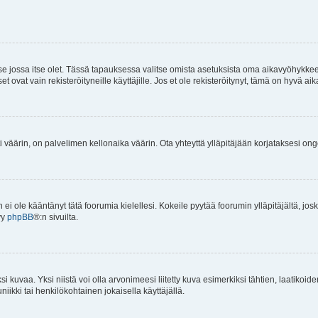
 se jossa itse olet. Tässä tapauksessa valitse omista asetuksista oma aikavyöhykke
vat vain rekisteröityneille käyttäjille. Jos et ole rekisteröitynyt, tämä on hyvä aik
i väärin, on palvelimen kellonaika väärin. Ota yhteyttä ylläpitäjään korjataksesi on
an ei ole kääntänyt tätä foorumia kielellesi. Kokeile pyytää foorumin ylläpitäjältä, jos
yy
phpBB
®:n sivuilta.
 kuvaa. Yksi niistä voi olla arvonimeesi liitetty kuva esimerkiksi tähtien, laatikoid
iikki tai henkilökohtainen jokaisella käyttäjällä.