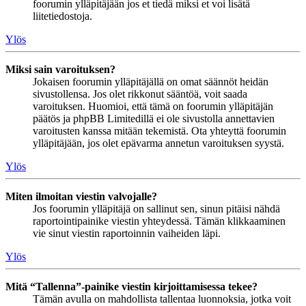
foorumin ylläpitäjään jos et tiedä miksi et voi lisätä
liitetiedostoja.
Ylös
Miksi sain varoituksen?
Jokaisen foorumin ylläpitäjällä on omat säännöt heidän
sivustollensa. Jos olet rikkonut sääntöä, voit saada
varoituksen. Huomioi, että tämä on foorumin ylläpitäjän
päätös ja phpBB Limitedillä ei ole sivustolla annettavien
varoitusten kanssa mitään tekemistä. Ota yhteyttä foorumin
ylläpitäjään, jos olet epävarma annetun varoituksen syystä.
Ylös
Miten ilmoitan viestin valvojalle?
Jos foorumin ylläpitäjä on sallinut sen, sinun pitäisi nähdä
raportointipainike viestin yhteydessä. Tämän klikkaaminen
vie sinut viestin raportoinnin vaiheiden läpi.
Ylös
Mitä “Tallenna”-painike viestin kirjoittamisessa tekee?
Tämän avulla on mahdollista tallentaa luonnoksia, jotka voit