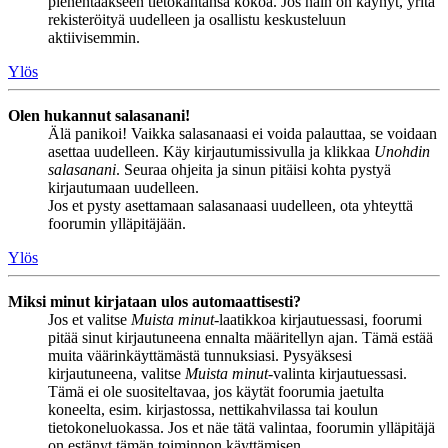
pienentääkseen tietokantansa kokoa. Jos näin on käynyt, yritä
rekisteröityä uudelleen ja osallistu keskusteluun
aktiivisemmin.
Ylös
Olen hukannut salasanani!
Älä panikoi! Vaikka salasanaasi ei voida palauttaa, se voidaan
asettaa uudelleen. Käy kirjautumissivulla ja klikkaa
Unohdin
salasanani
. Seuraa ohjeita ja sinun pitäisi kohta pystyä
kirjautumaan uudelleen.
Jos et pysty asettamaan salasanaasi uudelleen, ota yhteyttä
foorumin ylläpitäjään.
Ylös
Miksi minut kirjataan ulos automaattisesti?
Jos et valitse
Muista minut
-laatikkoa kirjautuessasi, foorumi
pitää sinut kirjautuneena ennalta määritellyn ajan. Tämä estää
muita väärinkäyttämästä tunnuksiasi. Pysyäksesi
kirjautuneena, valitse
Muista minut
-valinta kirjautuessasi.
Tämä ei ole suositeltavaa, jos käytät foorumia jaetulta
koneelta, esim. kirjastossa, nettikahvilassa tai koulun
tietokoneluokassa. Jos et näe tätä valintaa, foorumin ylläpitäjä
on estänyt tämän toiminnon käyttämisen.