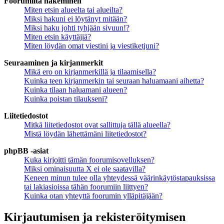
Foorumilta hakeminen
Miten etsin alueelta tai alueilta?
Miksi hakuni ei löytänyt mitään?
Miksi haku johti tyhjään sivuun!?
Miten etsin käyttäjiä?
Miten löydän omat viestini ja viestiketjuni?
Seuraaminen ja kirjanmerkit
Mikä ero on kirjanmerkillä ja tilaamisella?
Kuinka teen kirjanmerkin tai seuraan haluamaani aihetta?
Kuinka tilaan haluamani alueen?
Kuinka poistan tilaukseni?
Liitetiedostot
Mitkä liitetiedostot ovat sallittuja tällä alueella?
Mistä löydän lähettämäni liitetiedostot?
phpBB -asiat
Kuka kirjoitti tämän foorumisovelluksen?
Miksi ominaisuutta X ei ole saatavilla?
Keneen minun tulee olla yhteydessä väärinkäytöstapauksissa
tai lakiasioissa tähän foorumiin liittyen?
Kuinka otan yhteyttä foorumin ylläpitäjään?
Kirjautumisen ja rekisteröitymisen