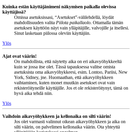
Kuinka estän käyttäjänimeni näkymisen paikalla olevissa
käyttäjissä?
Omissa asetuksissasi, “Asetukset”-välilehdellä, löydät
mahdollisuuden valita
Piilota paikallaolo
. Ottamalla tämän
asetuksen käyttöön näyt vain ylläpitäjille, valvojille ja itsellesi.
Sinut lasketaan piilossa oleviin käyttäjiin.
Ylös
Ajat ovat väärin!
On mahdollista, että näytetty aika on eri aikavyöhykkeeltä
kuin se jossa itse olet. Tässä tapauksessa valitse omista
asetuksista oma aikavyöhykkeesi, esim. Lontoo, Pariisi, New
York, Sidney, jne. Huomaathan, että aikavyöhykkeen
vaihtaminen, kuten monet muutkin asetukset ovat vain
rekisteröityneille käyttäjille. Jos et ole rekisteröitynyt, tämä on
hyvä aika tehdä niin.
Ylös
Vaihdoin aikavyöhykkeen ja kellonaika on silti väärin!
Jos olet varmasti valinnut oikean aikavyöhykkeen ja aika on
silti väärin, on palvelimen kellonaika väärin. Ota yhteyttä