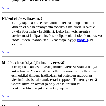
ylläpitäjään korjataksesi ongelman.
Ylös
Kieleni ei ole valittavana!
Joko ylläpitäjä ei ole asentanut kielellesi kielipakettia tai
kukaan ei ole kääntänyt tätä foorumia kielellesi. Kokeile
pyytää foorumin ylläpitäjältä, josko hän voisi asentaa
tarvitsemasi kielipaketin. Jos kielipakettia ei ole olemassa, voit
luoda uuden käännöksen. Lisätietoja löytyy
phpBB
®:n
sivuilta.
Ylös
Mitä kuvia on käyttäjänimeni vieressä?
Viestejä katsottaessa käyttäjänimen vieressä saattaa näkyä
kaksi kuvaa. Yksi niistä voi olla arvonimeesi liitetty kuva
esimerkiksi tähtien, laatikoiden tai pisteiden muodossa
viestimäärästäsi tai statuksestasi riippuen. Toinen, yleensä
isompi kuva on avatar ja on yleensä uniikki tai
henkilökohtainen jokaisella käyttäjällä.
Ylös