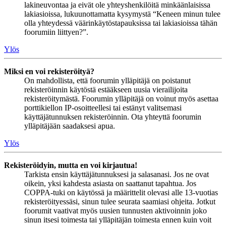
lakineuvontaa ja eivät ole yhteyshenkilöitä minkäänlaisissa
lakiasioissa, lukuunottamatta kysymystä “Keneen minun tulee
olla yhteydessä väärinkäytöstapauksissa tai lakiasioissa tähän
foorumiin liittyen?”.
Ylös
Miksi en voi rekisteröityä?
On mahdollista, että foorumin ylläpitäjä on poistanut
rekisteröinnin käytöstä estääkseen uusia vierailijoita
rekisteröitymästä. Foorumin ylläpitäjä on voinut myös asettaa
porttikiellon IP-osoitteellesi tai estänyt valitsemasi
käyttäjätunnuksen rekisteröinnin. Ota yhteyttä foorumin
ylläpitäjään saadaksesi apua.
Ylös
Rekisteröidyin, mutta en voi kirjautua!
Tarkista ensin käyttäjätunnuksesi ja salasanasi. Jos ne ovat
oikein, yksi kahdesta asiasta on saattanut tapahtua. Jos
COPPA-tuki on käytössä ja määrittelit olevasi alle 13-vuotias
rekisteröityessäsi, sinun tulee seurata saamiasi ohjeita. Jotkut
foorumit vaativat myös uusien tunnusten aktivoinnin joko
sinun itsesi toimesta tai ylläpitäjän toimesta ennen kuin voit