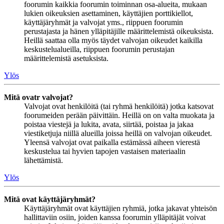
foorumin kaikkia foorumin toiminnan osa-alueita, mukaan
lukien oikeuksien asettaminen, käyttäjien porttikiellot,
käyttäjäryhmät ja valvojat yms., riippuen foorumin
perustajasta ja hänen ylläpitäjille määrittelemistä oikeuksista.
Heillä saattaa olla myös täydet valvojan oikeudet kaikilla
keskustelualueilla, riippuen foorumin perustajan
määrittelemistä asetuksista.
Ylös
Mitä ovatr valvojat?
Valvojat ovat henkilöitä (tai ryhmä henkilöitä) jotka katsovat
foorumeiden perään päivittäin. Heillä on on valta muokata ja
poistaa viestejä ja lukita, avata, siirtää, poistaa ja jakaa
viestiketjuja niillä alueilla joissa heillä on valvojan oikeudet.
Yleensä valvojat ovat paikalla estämässä aiheen vierestä
keskustelua tai hyvien tapojen vastaisen materiaalin
lähettämistä.
Ylös
Mitä ovat käyttäjäryhmät?
Käyttäjäryhmät ovat käyttäjien ryhmiä, jotka jakavat yhteisön
hallittaviin osiin, joiden kanssa foorumin ylläpitäjät voivat