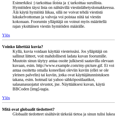
Esimerkiksi :) tarkoittaa iloista ja :( tarkoittaa surullista.
Hymiöiden täysi lista on nähtävillä viestinlähetyslomakkeessa.
Älä käytä hymiöitä liikaa, sillä ne voivat tehdä viestistä
lukukelvottoman ja valvoja voi poistaa niitä tai viestin
kokonaan. Foorumin ylläpitäjä on voinut myös määritellä
rajan yksittäisen viestin hymiöiden määrälle.
Ylös
Voinko lähettää kuvia?
Kyllä, kuvia voidaan käyttää viesteissäsi. Jos ylläpitäjä on
sallinut liitteet, voit mahdollisesti ladata kuvan foorumille.
Muutoin sinun täytyy antaa osoite julkisesti saatavilla olevaan
kuvaan, esim. http://www.example.com/my-picture.gif. Et voi
antaa osoitetta omalla koneellasi oleviin kuviin (ellei se ole
yleinen palvelin) tai kuviin, jotka ovat käyttäjätunnistuksen
takana, esim. hotmail tai yahoo sähköpostilaatikot,
salasanasuojatut sivustot, jne. Näyttääksesi kuvan, käytä
BBCoden [img]-tagia.
Ylös
Mitä ovat globaalit tiedotteet?
Globaalit tiedotteet sisältävät tärkeää tietoa ja sinun tulisi lukea