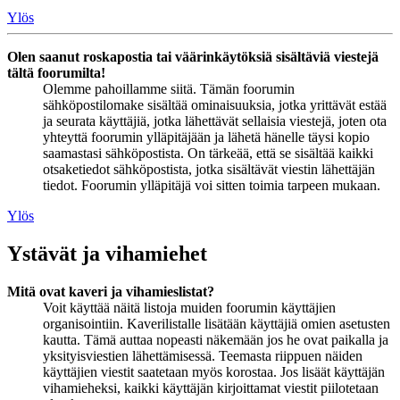
Ylös
Olen saanut roskapostia tai väärinkäytöksiä sisältäviä viestejä
tältä foorumilta!
Olemme pahoillamme siitä. Tämän foorumin
sähköpostilomake sisältää ominaisuuksia, jotka yrittävät estää
ja seurata käyttäjiä, jotka lähettävät sellaisia viestejä, joten ota
yhteyttä foorumin ylläpitäjään ja lähetä hänelle täysi kopio
saamastasi sähköpostista. On tärkeää, että se sisältää kaikki
otsaketiedot sähköpostista, jotka sisältävät viestin lähettäjän
tiedot. Foorumin ylläpitäjä voi sitten toimia tarpeen mukaan.
Ylös
Ystävät ja vihamiehet
Mitä ovat kaveri ja vihamieslistat?
Voit käyttää näitä listoja muiden foorumin käyttäjien
organisointiin. Kaverilistalle lisätään käyttäjiä omien asetusten
kautta. Tämä auttaa nopeasti näkemään jos he ovat paikalla ja
yksityisviestien lähettämisessä. Teemasta riippuen näiden
käyttäjien viestit saatetaan myös korostaa. Jos lisäät käyttäjän
vihamieheksi, kaikki käyttäjän kirjoittamat viestit piilotetaan