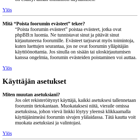
Ylös
Mitä “Poista foorumin evästeet” tekee?
“Poista foorumin evästeet” poistaa evästeet, jotka ovat
phpBB:n luomia. Ne tunnistavat sinut ja pitävät sinut
kirjautuneena foorumille. Evästeet tarjoavat myös toimintoja,
kuten luettujen seurantaa, jos ne ovat foorumin ylläpitäjän
käyttöönottamia. Jos sinulla on sisään tai uloskirjautumisen
kanssa ongelmia, foorumin evästeiden poistaminen voi auttaa.
Ylös
Käyttäjän asetukset
Miten muutan asetuksiani?
Jos olet rekisteröitynyt käyttäjä, kaikki asetuksesi tallennetaan
foorumin tietokantaan. Muokataksesi niitä, vieraile omissa
asetuksissa, johon vievä linkki löytyy yleensä klikkaamalla
käyttäjänimeäsi foorumin sivujen ylälaidassa. Tätä kautta voit
muokata asetuksiasi ja valintojasi.
Ylös