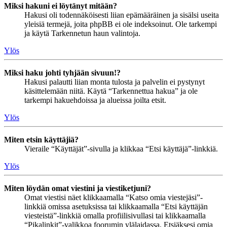
Miksi hakuni ei löytänyt mitään?
Hakusi oli todennäköisesti liian epämääräinen ja sisälsi useita
yleisiä termejä, joita phpBB ei ole indeksoinut. Ole tarkempi
ja käytä Tarkennetun haun valintoja.
Ylös
Miksi haku johti tyhjään sivuun!?
Hakusi palautti liian monta tulosta ja palvelin ei pystynyt
käsittelemään niitä. Käytä “Tarkennettua hakua” ja ole
tarkempi hakuehdoissa ja alueissa joilta etsit.
Ylös
Miten etsin käyttäjiä?
Vieraile “Käyttäjät”-sivulla ja klikkaa “Etsi käyttäjä”-linkkiä.
Ylös
Miten löydän omat viestini ja viestiketjuni?
Omat viestisi näet klikkaamalla “Katso omia viestejäsi”-
linkkiä omissa asetuksissa tai klikkaamalla “Etsi käyttäjän
viesteistä”-linkkiä omalla profiilisivullasi tai klikkaamalla
“Pikalinkit”-valikkoa foorumin ylälaidassa. Etsiäksesi omia