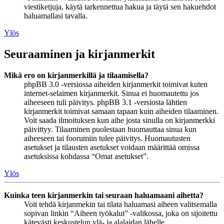
viestiketjuja, käytä tarkennettua hakua ja täytä sen hakuehdot
haluamallasi tavalla.
Ylös
Seuraaminen ja kirjanmerkit
Mikä ero on kirjanmerkillä ja tilaamisella?
phpBB 3.0 -versiossa aiheiden kirjanmerkit toimivat kuten
internet-selaimen kirjanmerkit. Sinua ei huomautettu jos
aiheeseen tuli päivitys. phpBB 3.1 -versiosta lähtien
kirjanmerkit toimivat samaan tapaan kuin aiheiden tilaaminen.
Voit saada ilmoituksen kun aihe josta sinulla on kirjanmerkki
päivittyy. Tilaaminen puolestaan huomauttaa sinua kun
aiheeseen tai foorumiin tulee päivitys. Huomautusten
asetukset ja tilausten asetukset voidaan määrittää omissa
asetuksissa kohdassa “Omat asetukset”.
Ylös
Kuinka teen kirjanmerkin tai seuraan haluamaani aihetta?
Voit tehdä kirjanmekin tai tilata haluamasi aiheen valitsemalla
sopivan linkin “Aiheen työkalut” -valikossa, joka on sijoitettu
kätevästi keskustelun ylä- ja alalaidan lähelle.