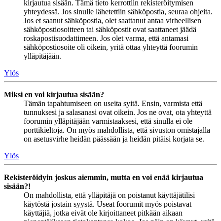
kirjautua sisään. Tämä tieto kerrottiin rekisteröitymisen
yhteydessä. Jos sinulle lähetettiin sähköpostia, seuraa ohjeita.
Jos et saanut sähköpostia, olet saattanut antaa virheellisen
sähköpostiosoitteen tai sähköpostit ovat saattaneet jäädä
roskapostisuodattimeen. Jos olet varma, että antamasi
sähköpostiosoite oli oikein, yritä ottaa yhteyttä foorumin
ylläpitäjään.
Ylös
Miksi en voi kirjautua sisään?
Tämän tapahtumiseen on useita syitä. Ensin, varmista että
tunnuksesi ja salasanasi ovat oikein. Jos ne ovat, ota yhteyttä
foorumin ylläpitäjään varmistaaksesi, että sinulla ei ole
porttikieltoja. On myös mahdollista, että sivuston omistajalla
on asetusvirhe heidän päässään ja heidän pitäisi korjata se.
Ylös
Rekisteröidyin joskus aiemmin, mutta en voi enää kirjautua
sisään?!
On mahdollista, että ylläpitäjä on poistanut käyttäjätilisi
käytöstä jostain syystä. Useat foorumit myös poistavat
käyttäjiä, jotka eivät ole kirjoittaneet pitkään aikaan