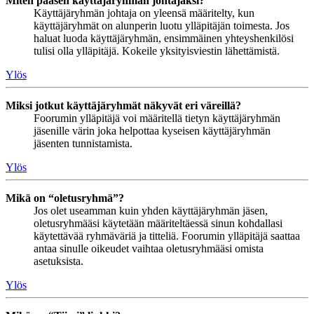
Miten pääsen käyttäjäryhmän johtajaksi?
Käyttäjäryhmän johtaja on yleensä määritelty, kun
käyttäjäryhmät on alunperin luotu ylläpitäjän toimesta. Jos
haluat luoda käyttäjäryhmän, ensimmäinen yhteyshenkilösi
tulisi olla ylläpitäjä. Kokeile yksityisviestin lähettämistä.
Ylös
Miksi jotkut käyttäjäryhmät näkyvät eri väreillä?
Foorumin ylläpitäjä voi määritellä tietyn käyttäjäryhmän
jäsenille värin joka helpottaa kyseisen käyttäjäryhmän
jäsenten tunnistamista.
Ylös
Mikä on “oletusryhmä”?
Jos olet useamman kuin yhden käyttäjäryhmän jäsen,
oletusryhmääsi käytetään määriteltäessä sinun kohdallasi
käytettävää ryhmäväriä ja titteliä. Foorumin ylläpitäjä saattaa
antaa sinulle oikeudet vaihtaa oletusryhmääsi omista
asetuksista.
Ylös