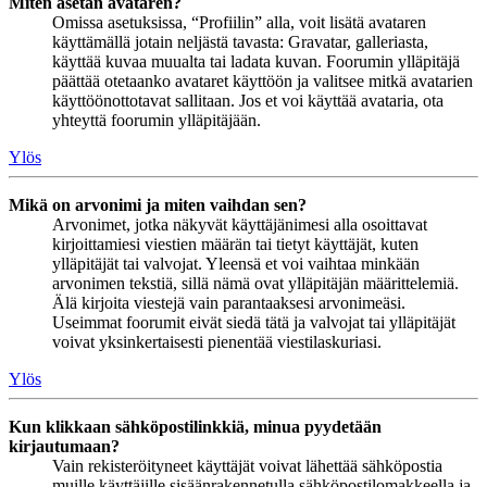
Miten asetan avataren?
Omissa asetuksissa, “Profiilin” alla, voit lisätä avataren
käyttämällä jotain neljästä tavasta: Gravatar, galleriasta,
käyttää kuvaa muualta tai ladata kuvan. Foorumin ylläpitäjä
päättää otetaanko avataret käyttöön ja valitsee mitkä avatarien
käyttöönottotavat sallitaan. Jos et voi käyttää avataria, ota
yhteyttä foorumin ylläpitäjään.
Ylös
Mikä on arvonimi ja miten vaihdan sen?
Arvonimet, jotka näkyvät käyttäjänimesi alla osoittavat
kirjoittamiesi viestien määrän tai tietyt käyttäjät, kuten
ylläpitäjät tai valvojat. Yleensä et voi vaihtaa minkään
arvonimen tekstiä, sillä nämä ovat ylläpitäjän määrittelemiä.
Älä kirjoita viestejä vain parantaaksesi arvonimeäsi.
Useimmat foorumit eivät siedä tätä ja valvojat tai ylläpitäjät
voivat yksinkertaisesti pienentää viestilaskuriasi.
Ylös
Kun klikkaan sähköpostilinkkiä, minua pyydetään
kirjautumaan?
Vain rekisteröityneet käyttäjät voivat lähettää sähköpostia
muille käyttäjille sisäänrakennetulla sähköpostilomakkeella ja