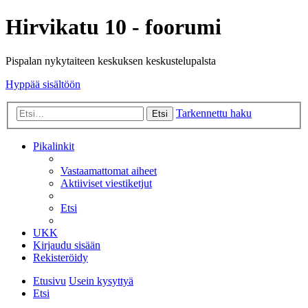
Hirvikatu 10 - foorumi
Pispalan nykytaiteen keskuksen keskustelupalsta
Hyppää sisältöön
Tarkennettu haku
Etsi
Pikalinkit
Vastaamattomat aiheet
Aktiiviset viestiketjut
Etsi
UKK
Kirjaudu sisään
Rekisteröidy
Etusivu
Usein kysyttyä
Etsi