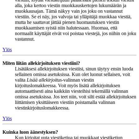
alla, joka kertoo viestin muokkauskertojen lukumäärän ja
muokkausajan. Tämä näkyy vain jos joku on vastannut
viestiin. Se ei näy, jos valvoja tai ylläpitäjä muokkaa viestiä,
mutta he saattavat jättää pienen huomautuksen viestin
muokkaamisen syistä niin halutessaan. Huomaa, että
normaalit käyttäjät eivät voi poistaa viestejä, jos niihin on joku
vastannut.
Ylös
Miten liitän allekirjoituksen viestiini?
Lisätäksesi allekirjoituksen viestiisi, sinun täytyy ensin luoda
sellainen omissa asetuksissa. Kun olet luonut sellaisen, voit
valita
Lisää allekirjoitus
-valinnan viestin
kirjoituslomakkeessa. Voit myös lisätä allekirjoituksen
automaattisesti aina kaikkiin viesteihisi tekemällä valinnan
omissa asetuksissa. Jos teet niin, voit silti estää allekirjoituksen
liittämisen yksittäiseen viestiin poistamalla valinnan
viestinkirjoituslomakkeessa.
Ylös
Kuinka luon äänestyksen?
Kun kirjoitat uuta viestiketjua tai muokkaat viestiketjun