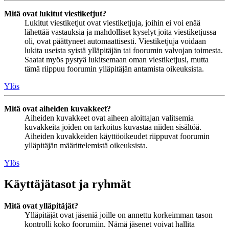
Mitä ovat lukitut viestiketjut?
Lukitut viestiketjut ovat viestiketjuja, joihin ei voi enää
lähettää vastauksia ja mahdolliset kyselyt joita viestiketjussa
oli, ovat päättyneet automaattisesti. Viestiketjuja voidaan
lukita useista syistä ylläpitäjän tai foorumin valvojan toimesta.
Saatat myös pystyä lukitsemaan oman viestiketjusi, mutta
tämä riippuu foorumin ylläpitäjän antamista oikeuksista.
Ylös
Mitä ovat aiheiden kuvakkeet?
Aiheiden kuvakkeet ovat aiheen aloittajan valitsemia
kuvakkeita joiden on tarkoitus kuvastaa niiden sisältöä.
Aiheiden kuvakkeiden käyttöoikeudet riippuvat foorumin
ylläpitäjän määrittelemistä oikeuksista.
Ylös
Käyttäjätasot ja ryhmät
Mitä ovat ylläpitäjät?
Ylläpitäjät ovat jäseniä joille on annettu korkeimman tason
kontrolli koko foorumiin. Nämä jäsenet voivat hallita