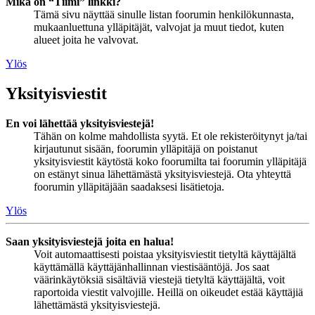
Mikä on “Tiimi” linkki?
Tämä sivu näyttää sinulle listan foorumin henkilökunnasta,
mukaanluettuna ylläpitäjät, valvojat ja muut tiedot, kuten
alueet joita he valvovat.
Ylös
Yksityisviestit
En voi lähettää yksityisviestejä!
Tähän on kolme mahdollista syytä. Et ole rekisteröitynyt ja/tai
kirjautunut sisään, foorumin ylläpitäjä on poistanut
yksityisviestit käytöstä koko foorumilta tai foorumin ylläpitäjä
on estänyt sinua lähettämästä yksityisviestejä. Ota yhteyttä
foorumin ylläpitäjään saadaksesi lisätietoja.
Ylös
Saan yksityisviestejä joita en halua!
Voit automaattisesti poistaa yksityisviestit tietyltä käyttäjältä
käyttämällä käyttäjänhallinnan viestisääntöjä. Jos saat
väärinkäytöksiä sisältäviä viestejä tietyltä käyttäjältä, voit
raportoida viestit valvojille. Heillä on oikeudet estää käyttäjiä
lähettämästä yksityisviestejä.