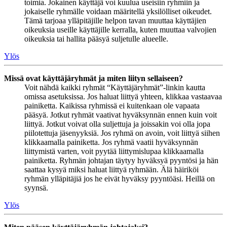
toimia. Jokainen käyttäjä voi kuulua useisiin ryhmiin ja
jokaiselle ryhmälle voidaan määritellä yksilölliset oikeudet.
Tämä tarjoaa ylläpitäjille helpon tavan muuttaa käyttäjien
oikeuksia useille käyttäjille kerralla, kuten muuttaa valvojien
oikeuksia tai hallita pääsyä suljetulle alueelle.
Ylös
Missä ovat käyttäjäryhmät ja miten liityn sellaiseen?
Voit nähdä kaikki ryhmät “Käyttäjäryhmät”-linkin kautta
omissa asetuksissa. Jos haluat liittyä yhteen, klikkaa vastaavaa
painiketta. Kaikissa ryhmissä ei kuitenkaan ole vapaata
pääsyä. Jotkut ryhmät vaativat hyväksynnän ennen kuin voit
liittyä. Jotkut voivat olla suljettuja ja joissakin voi olla jopa
piilotettuja jäsenyyksiä. Jos ryhmä on avoin, voit liittyä siihen
klikkaamalla painiketta. Jos ryhmä vaatii hyväksynnän
liittymistä varten, voit pyytää liittymislupaa klikkaamalla
painiketta. Ryhmän johtajan täytyy hyväksyä pyyntösi ja hän
saattaa kysyä miksi haluat liittyä ryhmään. Älä häiriköi
ryhmän ylläpitäjiä jos he eivät hyväksy pyyntöäsi. Heillä on
syynsä.
Ylös