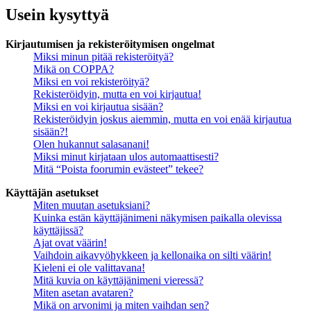
Usein kysyttyä
Kirjautumisen ja rekisteröitymisen ongelmat
Miksi minun pitää rekisteröityä?
Mikä on COPPA?
Miksi en voi rekisteröityä?
Rekisteröidyin, mutta en voi kirjautua!
Miksi en voi kirjautua sisään?
Rekisteröidyin joskus aiemmin, mutta en voi enää kirjautua
sisään?!
Olen hukannut salasanani!
Miksi minut kirjataan ulos automaattisesti?
Mitä “Poista foorumin evästeet” tekee?
Käyttäjän asetukset
Miten muutan asetuksiani?
Kuinka estän käyttäjänimeni näkymisen paikalla olevissa
käyttäjissä?
Ajat ovat väärin!
Vaihdoin aikavyöhykkeen ja kellonaika on silti väärin!
Kieleni ei ole valittavana!
Mitä kuvia on käyttäjänimeni vieressä?
Miten asetan avataren?
Mikä on arvonimi ja miten vaihdan sen?