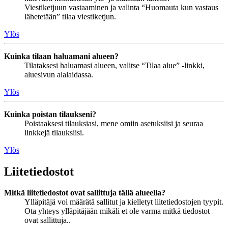
Viestiketjuun vastaaminen ja valinta “Huomauta kun vastaus
lähetetään” tilaa viestiketjun.
Ylös
Kuinka tilaan haluamani alueen?
Tilataksesi haluamasi alueen, valitse “Tilaa alue” -linkki,
aluesivun alalaidassa.
Ylös
Kuinka poistan tilaukseni?
Poistaaksesi tilauksiasi, mene omiin asetuksiisi ja seuraa
linkkejä tilauksiisi.
Ylös
Liitetiedostot
Mitkä liitetiedostot ovat sallittuja tällä alueella?
Ylläpitäjä voi määrätä sallitut ja kielletyt liitetiedostojen tyypit.
Ota yhteys ylläpitäjään mikäli et ole varma mitkä tiedostot
ovat sallittuja..