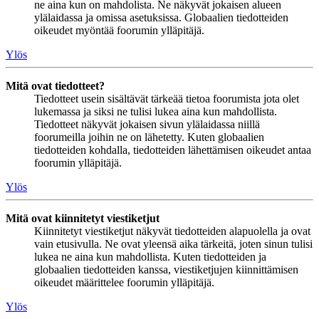
ne aina kun on mahdolista. Ne näkyvät jokaisen alueen
ylälaidassa ja omissa asetuksissa. Globaalien tiedotteiden
oikeudet myöntää foorumin ylläpitäjä.
Ylös
Mitä ovat tiedotteet?
Tiedotteet usein sisältävät tärkeää tietoa foorumista jota olet
lukemassa ja siksi ne tulisi lukea aina kun mahdollista.
Tiedotteet näkyvät jokaisen sivun ylälaidassa niillä
foorumeilla joihin ne on lähetetty. Kuten globaalien
tiedotteiden kohdalla, tiedotteiden lähettämisen oikeudet antaa
foorumin ylläpitäjä.
Ylös
Mitä ovat kiinnitetyt viestiketjut
Kiinnitetyt viestiketjut näkyvät tiedotteiden alapuolella ja ovat
vain etusivulla. Ne ovat yleensä aika tärkeitä, joten sinun tulisi
lukea ne aina kun mahdollista. Kuten tiedotteiden ja
globaalien tiedotteiden kanssa, viestiketjujen kiinnittämisen
oikeudet määrittelee foorumin ylläpitäjä.
Ylös