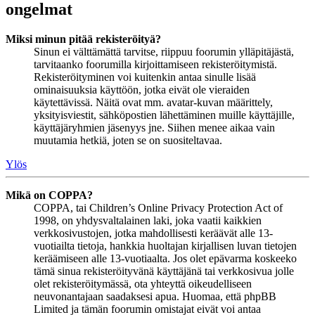
ongelmat
Miksi minun pitää rekisteröityä?
Sinun ei välttämättä tarvitse, riippuu foorumin ylläpitäjästä,
tarvitaanko foorumilla kirjoittamiseen rekisteröitymistä.
Rekisteröityminen voi kuitenkin antaa sinulle lisää
ominaisuuksia käyttöön, jotka eivät ole vieraiden
käytettävissä. Näitä ovat mm. avatar-kuvan määrittely,
yksityisviestit, sähköpostien lähettäminen muille käyttäjille,
käyttäjäryhmien jäsenyys jne. Siihen menee aikaa vain
muutamia hetkiä, joten se on suositeltavaa.
Ylös
Mikä on COPPA?
COPPA, tai Children’s Online Privacy Protection Act of
1998, on yhdysvaltalainen laki, joka vaatii kaikkien
verkkosivustojen, jotka mahdollisesti keräävät alle 13-
vuotiailta tietoja, hankkia huoltajan kirjallisen luvan tietojen
keräämiseen alle 13-vuotiaalta. Jos olet epävarma koskeeko
tämä sinua rekisteröityvänä käyttäjänä tai verkkosivua jolle
olet rekisteröitymässä, ota yhteyttä oikeudelliseen
neuvonantajaan saadaksesi apua. Huomaa, että phpBB
Limited ja tämän foorumin omistajat eivät voi antaa