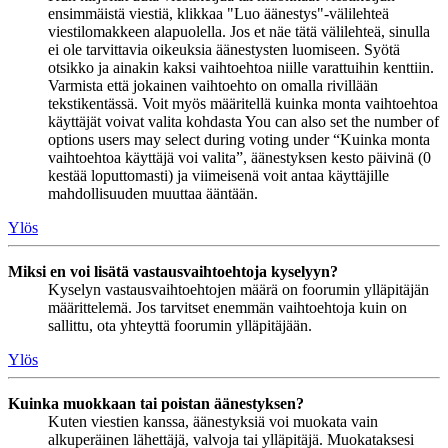
ensimmäistä viestiä, klikkaa "Luo äänestys"-välilehteä
viestilomakkeen alapuolella. Jos et näe tätä välilehteä, sinulla
ei ole tarvittavia oikeuksia äänestysten luomiseen. Syötä
otsikko ja ainakin kaksi vaihtoehtoa niille varattuihin kenttiin.
Varmista että jokainen vaihtoehto on omalla rivillään
tekstikentässä. Voit myös määritellä kuinka monta vaihtoehtoa
käyttäjät voivat valita kohdasta You can also set the number of
options users may select during voting under “Kuinka monta
vaihtoehtoa käyttäjä voi valita”, äänestyksen kesto päivinä (0
kestää loputtomasti) ja viimeisenä voit antaa käyttäjille
mahdollisuuden muuttaa ääntään.
Ylös
Miksi en voi lisätä vastausvaihtoehtoja kyselyyn?
Kyselyn vastausvaihtoehtojen määrä on foorumin ylläpitäjän
määrittelemä. Jos tarvitset enemmän vaihtoehtoja kuin on
sallittu, ota yhteyttä foorumin ylläpitäjään.
Ylös
Kuinka muokkaan tai poistan äänestyksen?
Kuten viestien kanssa, äänestyksiä voi muokata vain
alkuperäinen lähettäjä, valvoja tai ylläpitäjä. Muokataksesi