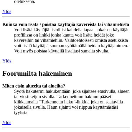
oletuksena.
Ylös
Kuinka voin lisätä / poistaa käyttäjiä kavereista tai vihamiehistä
Voit lisätä käyttäjiä listoihisi kahdella tapaa. Jokaisen käyttäjän
profiilissa on linkki jonka kautta voit lisätä heidät joko
kavereihin tai vihamiehiin. Vaihtoehtoisesti omista asetuksista
voit lisätä käyttäjiä suoraan syöttämällä heidän käyttäjänimen.
Voit myös poistaa käyttäjiä listaltasi samalta sivulta.
Ylös
Foorumilta hakeminen
Miten etsin alueelta tai alueilta?
Syötä hakutermi hakukenttään, joka sijaitsee etusivulla, alueen
tai viestiketjun sivulla. Tarkennettuun hakuun pääset
klikkaamalla “Tarkennettu haku”-linkkiä joka on saatavilla
jokaisella sivulla. Haun sijainti voi riippua käyttämästäsi
tyylistä.
Ylös