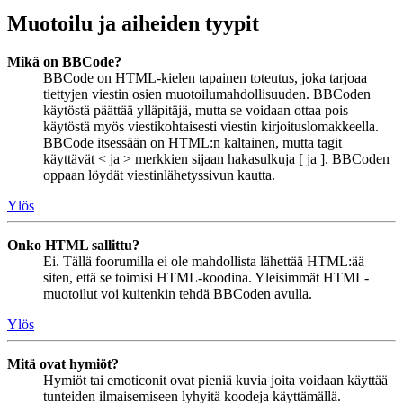
Muotoilu ja aiheiden tyypit
Mikä on BBCode?
BBCode on HTML-kielen tapainen toteutus, joka tarjoaa
tiettyjen viestin osien muotoilumahdollisuuden. BBCoden
käytöstä päättää ylläpitäjä, mutta se voidaan ottaa pois
käytöstä myös viestikohtaisesti viestin kirjoituslomakkeella.
BBCode itsessään on HTML:n kaltainen, mutta tagit
käyttävät < ja > merkkien sijaan hakasulkuja [ ja ]. BBCoden
oppaan löydät viestinlähetyssivun kautta.
Ylös
Onko HTML sallittu?
Ei. Tällä foorumilla ei ole mahdollista lähettää HTML:ää
siten, että se toimisi HTML-koodina. Yleisimmät HTML-
muotoilut voi kuitenkin tehdä BBCoden avulla.
Ylös
Mitä ovat hymiöt?
Hymiöt tai emoticonit ovat pieniä kuvia joita voidaan käyttää
tunteiden ilmaisemiseen lyhyitä koodeja käyttämällä.