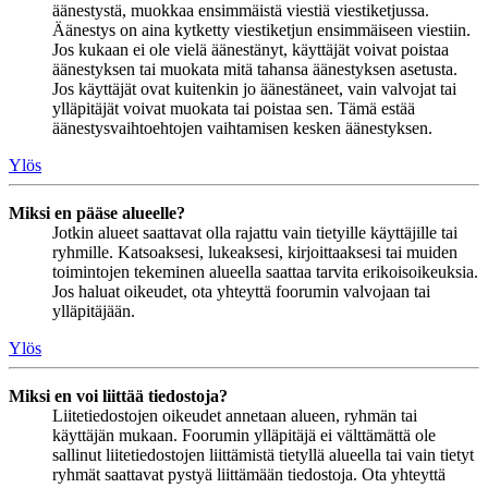
äänestystä, muokkaa ensimmäistä viestiä viestiketjussa.
Äänestys on aina kytketty viestiketjun ensimmäiseen viestiin.
Jos kukaan ei ole vielä äänestänyt, käyttäjät voivat poistaa
äänestyksen tai muokata mitä tahansa äänestyksen asetusta.
Jos käyttäjät ovat kuitenkin jo äänestäneet, vain valvojat tai
ylläpitäjät voivat muokata tai poistaa sen. Tämä estää
äänestysvaihtoehtojen vaihtamisen kesken äänestyksen.
Ylös
Miksi en pääse alueelle?
Jotkin alueet saattavat olla rajattu vain tietyille käyttäjille tai
ryhmille. Katsoaksesi, lukeaksesi, kirjoittaaksesi tai muiden
toimintojen tekeminen alueella saattaa tarvita erikoisoikeuksia.
Jos haluat oikeudet, ota yhteyttä foorumin valvojaan tai
ylläpitäjään.
Ylös
Miksi en voi liittää tiedostoja?
Liitetiedostojen oikeudet annetaan alueen, ryhmän tai
käyttäjän mukaan. Foorumin ylläpitäjä ei välttämättä ole
sallinut liitetiedostojen liittämistä tietyllä alueella tai vain tietyt
ryhmät saattavat pystyä liittämään tiedostoja. Ota yhteyttä