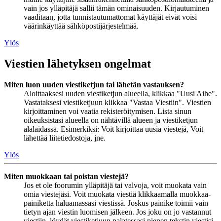
vain jos ylläpitäjä sallii tämän ominaisuuden. Kirjautuminen
vaaditaan, jotta tunnistautumattomat käyttäjät eivät voisi
väärinkäyttää sähköpostijärjestelmää.
Ylös
Viestien lähetyksen ongelmat
Miten luon uuden viestiketjun tai lähetän vastauksen?
Aloittaaksesi uuden viestiketjun alueella, klikkaa "Uusi Aihe".
Vastataksesi viestiketjuun klikkaa "Vastaa Viestiin". Viestien
kirjoittaminen voi vaatia rekisteröitymisen. Lista sinun
oikeuksistasi alueella on nähtävillä alueen ja viestiketjun
alalaidassa. Esimerkiksi: Voit kirjoittaa uusia viestejä, Voit
lähettää liitetiedostoja, jne.
Ylös
Miten muokkaan tai poistan viestejä?
Jos et ole foorumin ylläpitäjä tai valvoja, voit muokata vain
omia viestejäsi. Voit muokata viestiä klikkaamalla muokkaa-
painiketta haluamassasi viestissä. Joskus painike toimii vain
tietyn ajan viestin luomisen jälkeen. Jos joku on jo vastannut
viestiin, löydät viestiketjuun palatessasi pienen tekstin viestisi