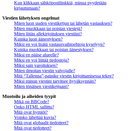
Kun klikkaan sähköpostilinkkiä, minua pyydetään
kirjautumaan?
Viestien lähetyksen ongelmat
Miten luon uuden viestiketjun tai lähetän vastauksen?
Miten muokkaan tai poistan viestejä?
Miten liitän allekirjoituksen viestiini?
Kuinka luon äänestyksen?
Miksi en voi lisätä vastausvaihtoehtoja kyselyyn?
Kuinka muokkaan tai poistan äänestyksen?
Miksi en pääse alueelle?
Miksi en voi liittää tiedostoja?
Miksi sain varoituksen?
Miten ilmoitan viestin valvojalle?
Mitä “Tallenna”-painike viestin kirjoittamisessa tekee?
Miksi minun viestini tarvitsee hyväksynnän?
Miten tönäisen viestiketjuani?
Muotoilu ja aiheiden tyypit
Mikä on BBCode?
Onko HTML sallittu?
Mitä ovat hymiöt?
Voinko lähettää kuvia?
Mitä ovat globaalit tiedotteet?
Mitä ovat tiedotteet?