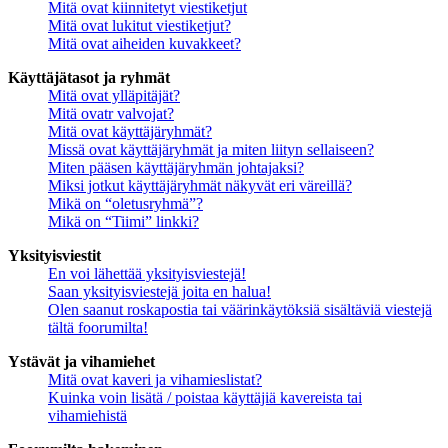
Mitä ovat kiinnitetyt viestiketjut
Mitä ovat lukitut viestiketjut?
Mitä ovat aiheiden kuvakkeet?
Käyttäjätasot ja ryhmät
Mitä ovat ylläpitäjät?
Mitä ovatr valvojat?
Mitä ovat käyttäjäryhmät?
Missä ovat käyttäjäryhmät ja miten liityn sellaiseen?
Miten pääsen käyttäjäryhmän johtajaksi?
Miksi jotkut käyttäjäryhmät näkyvät eri väreillä?
Mikä on “oletusryhmä”?
Mikä on “Tiimi” linkki?
Yksityisviestit
En voi lähettää yksityisviestejä!
Saan yksityisviestejä joita en halua!
Olen saanut roskapostia tai väärinkäytöksiä sisältäviä viestejä
tältä foorumilta!
Ystävät ja vihamiehet
Mitä ovat kaveri ja vihamieslistat?
Kuinka voin lisätä / poistaa käyttäjiä kavereista tai
vihamiehistä