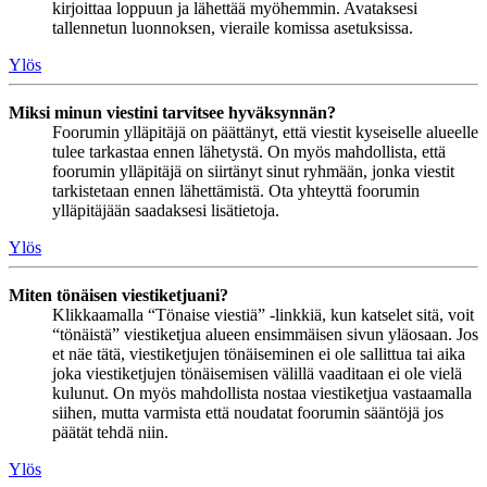
kirjoittaa loppuun ja lähettää myöhemmin. Avataksesi
tallennetun luonnoksen, vieraile komissa asetuksissa.
Ylös
Miksi minun viestini tarvitsee hyväksynnän?
Foorumin ylläpitäjä on päättänyt, että viestit kyseiselle alueelle
tulee tarkastaa ennen lähetystä. On myös mahdollista, että
foorumin ylläpitäjä on siirtänyt sinut ryhmään, jonka viestit
tarkistetaan ennen lähettämistä. Ota yhteyttä foorumin
ylläpitäjään saadaksesi lisätietoja.
Ylös
Miten tönäisen viestiketjuani?
Klikkaamalla “Tönaise viestiä” -linkkiä, kun katselet sitä, voit
“tönäistä” viestiketjua alueen ensimmäisen sivun yläosaan. Jos
et näe tätä, viestiketjujen tönäiseminen ei ole sallittua tai aika
joka viestiketjujen tönäisemisen välillä vaaditaan ei ole vielä
kulunut. On myös mahdollista nostaa viestiketjua vastaamalla
siihen, mutta varmista että noudatat foorumin sääntöjä jos
päätät tehdä niin.
Ylös